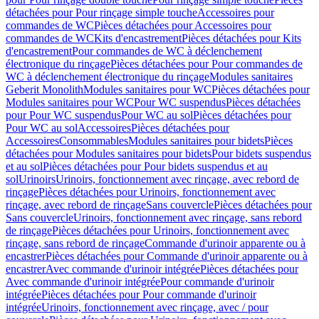
détachées pour Pour rinçage simple touche
Accessoires pour
commandes de WC
Pièces détachées pour Accessoires pour
commandes de WC
Kits d'encastrement
Pièces détachées pour Kits
d'encastrement
Pour commandes de WC à déclenchement
électronique du rinçage
Pièces détachées pour Pour commandes de
WC à déclenchement électronique du rinçage
Modules sanitaires
Geberit Monolith
Modules sanitaires pour WC
Pièces détachées pour
Modules sanitaires pour WC
Pour WC suspendus
Pièces détachées
pour Pour WC suspendus
Pour WC au sol
Pièces détachées pour
Pour WC au sol
Accessoires
Pièces détachées pour
Accessoires
Consommables
Modules sanitaires pour bidets
Pièces
détachées pour Modules sanitaires pour bidets
Pour bidets suspendus
et au sol
Pièces détachées pour Pour bidets suspendus et au
sol
Urinoirs
Urinoirs, fonctionnement avec rinçage, avec rebord de
rinçage
Pièces détachées pour Urinoirs, fonctionnement avec
rinçage, avec rebord de rinçage
Sans couvercle
Pièces détachées pour
Sans couvercle
Urinoirs, fonctionnement avec rinçage, sans rebord
de rinçage
Pièces détachées pour Urinoirs, fonctionnement avec
rinçage, sans rebord de rinçage
Commande d'urinoir apparente ou à
encastrer
Pièces détachées pour Commande d'urinoir apparente ou à
encastrer
Avec commande d'urinoir intégrée
Pièces détachées pour
Avec commande d'urinoir intégrée
Pour commande d'urinoir
intégrée
Pièces détachées pour Pour commande d'urinoir
intégrée
Urinoirs, fonctionnement avec rinçage, avec / pour