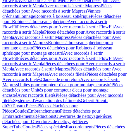
FlowFit
Avec raccords à sertir Mepla
Pièces détachées pour Avec
raccords à sertir Mepla
Avec raccords à sertir Mapress
Pièces
détachées pour Avec raccords à sertir Mapress
Vannes
d’échantillonnage
Robinets à boisseau sphérique
Pièces détachées
pour Robinets à boisseau sphérique
Avec raccords à sertir
FlowFit
Pièces détachées pour Avec raccords à sertir FlowFit
Avec
raccords à sertir Mepla
Pièces détachées pour Avec raccords à sertir
Mepla
Avec raccords à sertir Mapress
Pièces détachées pour Avec
raccords à sertir Mapress
Robinets à boisseau sphérique pour
montage encastré
Pièces détachées pour Robinets à boisseau
sphérique pour montage encastré
Avec raccords à sertir
FlowFit
Pièces détachées pour Avec raccords à sertir FlowFit
Avec
raccords à sertir Mepla
Pièces détachées pour Avec raccords à sertir
Mepla
Avec raccords à sertir Mapress
Pièces détachées pour Avec
raccords à sertir Mapress
Avec raccords filetés
Pièces détachées pour
Avec raccords filetés
Clapets de non retour
Avec raccords à sertir
Mapress
Unités pour compteur d'eau pour montage encastré
Pièces
détachées pour Unités pour compteur d'eau pour montage
encastré
Avec raccords filetés
Pièces détachées pour Avec raccords
filetés
Systèmes d'évacuation des bâtiments
Geberit Silent-
db20
Tuyaux
Pièces
Pièces détachées pour
Pièces
Coudes
Embranchements
Pièces détachées pour
Embranchements
Réductions
Ouvertures de nettoyage
Pièces
détachées pour Ouvertures de nettoyage
Pièces
SuperTube
Coudes
Pièces spéciales
Raccordements
Pièces détachées