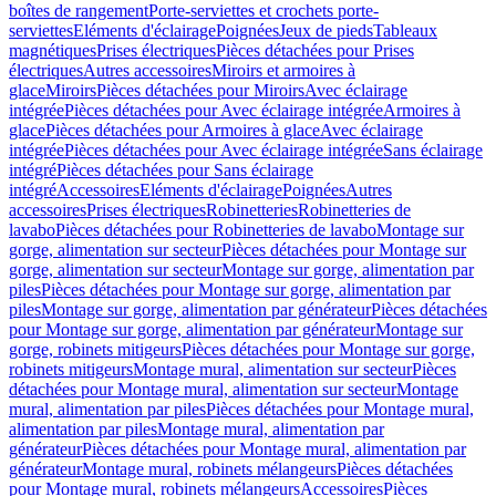
boîtes de rangement
Porte-serviettes et crochets porte-
serviettes
Eléments d'éclairage
Poignées
Jeux de pieds
Tableaux
magnétiques
Prises électriques
Pièces détachées pour Prises
électriques
Autres accessoires
Miroirs et armoires à
glace
Miroirs
Pièces détachées pour Miroirs
Avec éclairage
intégrée
Pièces détachées pour Avec éclairage intégrée
Armoires à
glace
Pièces détachées pour Armoires à glace
Avec éclairage
intégrée
Pièces détachées pour Avec éclairage intégrée
Sans éclairage
intégré
Pièces détachées pour Sans éclairage
intégré
Accessoires
Eléments d'éclairage
Poignées
Autres
accessoires
Prises électriques
Robinetteries
Robinetteries de
lavabo
Pièces détachées pour Robinetteries de lavabo
Montage sur
gorge, alimentation sur secteur
Pièces détachées pour Montage sur
gorge, alimentation sur secteur
Montage sur gorge, alimentation par
piles
Pièces détachées pour Montage sur gorge, alimentation par
piles
Montage sur gorge, alimentation par générateur
Pièces détachées
pour Montage sur gorge, alimentation par générateur
Montage sur
gorge, robinets mitigeurs
Pièces détachées pour Montage sur gorge,
robinets mitigeurs
Montage mural, alimentation sur secteur
Pièces
détachées pour Montage mural, alimentation sur secteur
Montage
mural, alimentation par piles
Pièces détachées pour Montage mural,
alimentation par piles
Montage mural, alimentation par
générateur
Pièces détachées pour Montage mural, alimentation par
générateur
Montage mural, robinets mélangeurs
Pièces détachées
pour Montage mural, robinets mélangeurs
Accessoires
Pièces