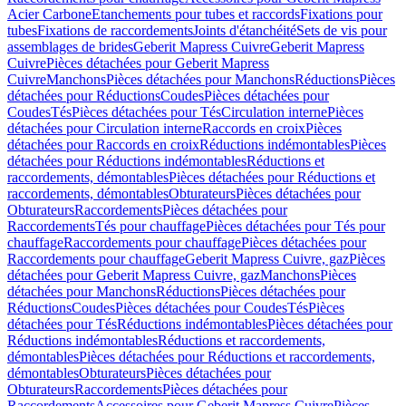
Acier Carbone
Etanchements pour tubes et raccords
Fixations pour
tubes
Fixations de raccordements
Joints d'étanchéité
Sets de vis pour
assemblages de brides
Geberit Mapress Cuivre
Geberit Mapress
Cuivre
Pièces détachées pour Geberit Mapress
Cuivre
Manchons
Pièces détachées pour Manchons
Réductions
Pièces
détachées pour Réductions
Coudes
Pièces détachées pour
Coudes
Tés
Pièces détachées pour Tés
Circulation interne
Pièces
détachées pour Circulation interne
Raccords en croix
Pièces
détachées pour Raccords en croix
Réductions indémontables
Pièces
détachées pour Réductions indémontables
Réductions et
raccordements, démontables
Pièces détachées pour Réductions et
raccordements, démontables
Obturateurs
Pièces détachées pour
Obturateurs
Raccordements
Pièces détachées pour
Raccordements
Tés pour chauffage
Pièces détachées pour Tés pour
chauffage
Raccordements pour chauffage
Pièces détachées pour
Raccordements pour chauffage
Geberit Mapress Cuivre, gaz
Pièces
détachées pour Geberit Mapress Cuivre, gaz
Manchons
Pièces
détachées pour Manchons
Réductions
Pièces détachées pour
Réductions
Coudes
Pièces détachées pour Coudes
Tés
Pièces
détachées pour Tés
Réductions indémontables
Pièces détachées pour
Réductions indémontables
Réductions et raccordements,
démontables
Pièces détachées pour Réductions et raccordements,
démontables
Obturateurs
Pièces détachées pour
Obturateurs
Raccordements
Pièces détachées pour
Raccordements
Accessoires pour Geberit Mapress Cuivre
Pièces