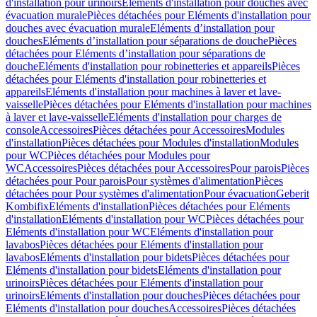
d'installation pour urinoirs
Eléments d'installation pour douches avec
évacuation murale
Pièces détachées pour Eléments d'installation pour
douches avec évacuation murale
Eléments d’installation pour
douches
Eléments d’installation pour séparations de douche
Pièces
détachées pour Eléments d’installation pour séparations de
douche
Eléments d'installation pour robinetteries et appareils
Pièces
détachées pour Eléments d'installation pour robinetteries et
appareils
Eléments d'installation pour machines à laver et lave-
vaisselle
Pièces détachées pour Eléments d'installation pour machines
à laver et lave-vaisselle
Eléments d'installation pour charges de
console
Accessoires
Pièces détachées pour Accessoires
Modules
d'installation
Pièces détachées pour Modules d'installation
Modules
pour WC
Pièces détachées pour Modules pour
WC
Accessoires
Pièces détachées pour Accessoires
Pour parois
Pièces
détachées pour Pour parois
Pour systèmes d'alimentation
Pièces
détachées pour Pour systèmes d'alimentation
Pour évacuation
Geberit
Kombifix
Eléments d'installation
Pièces détachées pour Eléments
d'installation
Eléments d'installation pour WC
Pièces détachées pour
Eléments d'installation pour WC
Eléments d'installation pour
lavabos
Pièces détachées pour Eléments d'installation pour
lavabos
Eléments d'installation pour bidets
Pièces détachées pour
Eléments d'installation pour bidets
Eléments d'installation pour
urinoirs
Pièces détachées pour Eléments d'installation pour
urinoirs
Eléments d'installation pour douches
Pièces détachées pour
Eléments d'installation pour douches
Accessoires
Pièces détachées