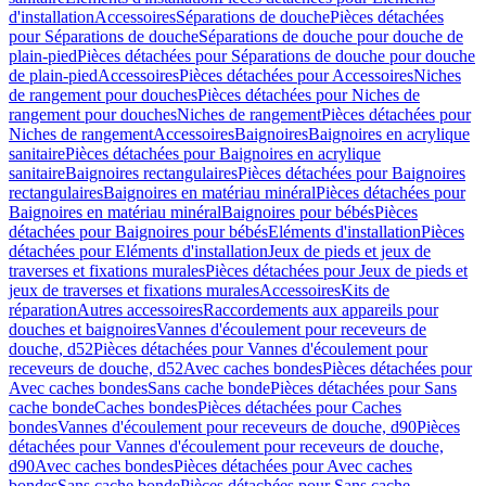
d'installation
Accessoires
Séparations de douche
Pièces détachées
pour Séparations de douche
Séparations de douche pour douche de
plain-pied
Pièces détachées pour Séparations de douche pour douche
de plain-pied
Accessoires
Pièces détachées pour Accessoires
Niches
de rangement pour douches
Pièces détachées pour Niches de
rangement pour douches
Niches de rangement
Pièces détachées pour
Niches de rangement
Accessoires
Baignoires
Baignoires en acrylique
sanitaire
Pièces détachées pour Baignoires en acrylique
sanitaire
Baignoires rectangulaires
Pièces détachées pour Baignoires
rectangulaires
Baignoires en matériau minéral
Pièces détachées pour
Baignoires en matériau minéral
Baignoires pour bébés
Pièces
détachées pour Baignoires pour bébés
Eléments d'installation
Pièces
détachées pour Eléments d'installation
Jeux de pieds et jeux de
traverses et fixations murales
Pièces détachées pour Jeux de pieds et
jeux de traverses et fixations murales
Accessoires
Kits de
réparation
Autres accessoires
Raccordements aux appareils pour
douches et baignoires
Vannes d'écoulement pour receveurs de
douche, d52
Pièces détachées pour Vannes d'écoulement pour
receveurs de douche, d52
Avec caches bondes
Pièces détachées pour
Avec caches bondes
Sans cache bonde
Pièces détachées pour Sans
cache bonde
Caches bondes
Pièces détachées pour Caches
bondes
Vannes d'écoulement pour receveurs de douche, d90
Pièces
détachées pour Vannes d'écoulement pour receveurs de douche,
d90
Avec caches bondes
Pièces détachées pour Avec caches
bondes
Sans cache bonde
Pièces détachées pour Sans cache