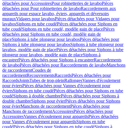
détachées pour Accessoires
Pour robinetteries de lavabo
Pièces
détachées pour Pour robinetteries de lavabo
Raccordements aux
appareils pour espace lavabo, éviers, appareils et déversoirs
muraux
Vidages pour lavabos
Pièces détachées pour Vidages pour
lavabos
Siphons en tube coudé
Pièces détachées pour Siphons en
tube coudé
Siphons en tube coudé, modèle gain de place
Pièces
détachées pour Siphons en tube coudé, modèle gain de
place
Siphons à tube plongeur pour lavabos
Pièces détachées pour
Siphons à tube plongeur pour lavabos
Siphons à tube plongeur pour
lavabos, modèle gain de place
Pièces détachées pour Siphons à tube
plongeur pour lavabos, modèle gain de place
Siphons à
encastrer
Pièces détachées pour Siphons à encastrer
Raccordements
de lavabo
Pièces détachées pour Raccordements de lavabo
Manchons
de raccordement
Coudes de
raccordement
Recouvrements
Raccords
Pièces détachées pour
Raccords
Joints
Tubes de trop-plein
Rallonges
Vannes d'écoulement
pour éviers
Pièces détachées pour Vannes d'écoulement pour
éviers
Siphons en tube coudé
Pièces détachées pour Siphons en tube
coudé
Siphons à double chambre
Pièces détachées pour Siphons à
double chambre
Siphons pour évier
Pièces détachées pour Siphons
pour évier
Manchons de raccordement
Pièces détachées pour
Manchons de raccordement
Accessoires
Pièces détachées pour
Accessoires
Vannes d'écoulement pour appareils
Pièces détachées
pour Vannes d'écoulement pour appareils
Siphons en tube
coudé
Pièces détachées pour Siphons en tube coudé
Siphons à