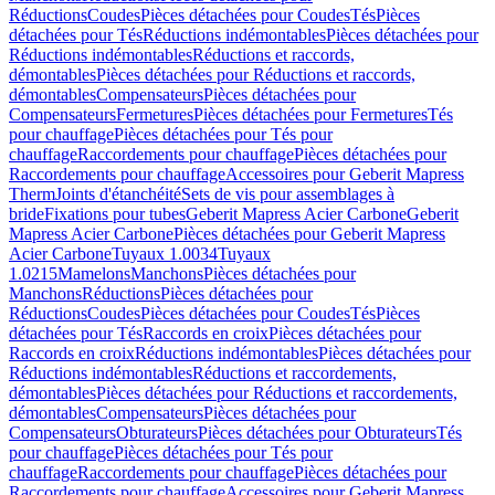
Réductions
Coudes
Pièces détachées pour Coudes
Tés
Pièces
détachées pour Tés
Réductions indémontables
Pièces détachées pour
Réductions indémontables
Réductions et raccords,
démontables
Pièces détachées pour Réductions et raccords,
démontables
Compensateurs
Pièces détachées pour
Compensateurs
Fermetures
Pièces détachées pour Fermetures
Tés
pour chauffage
Pièces détachées pour Tés pour
chauffage
Raccordements pour chauffage
Pièces détachées pour
Raccordements pour chauffage
Accessoires pour Geberit Mapress
Therm
Joints d'étanchéité
Sets de vis pour assemblages à
bride
Fixations pour tubes
Geberit Mapress Acier Carbone
Geberit
Mapress Acier Carbone
Pièces détachées pour Geberit Mapress
Acier Carbone
Tuyaux 1.0034
Tuyaux
1.0215
Mamelons
Manchons
Pièces détachées pour
Manchons
Réductions
Pièces détachées pour
Réductions
Coudes
Pièces détachées pour Coudes
Tés
Pièces
détachées pour Tés
Raccords en croix
Pièces détachées pour
Raccords en croix
Réductions indémontables
Pièces détachées pour
Réductions indémontables
Réductions et raccordements,
démontables
Pièces détachées pour Réductions et raccordements,
démontables
Compensateurs
Pièces détachées pour
Compensateurs
Obturateurs
Pièces détachées pour Obturateurs
Tés
pour chauffage
Pièces détachées pour Tés pour
chauffage
Raccordements pour chauffage
Pièces détachées pour
Raccordements pour chauffage
Accessoires pour Geberit Mapress