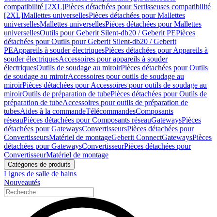
compatibilité [2XL]
Pièces détachées pour Sertisseuses compatibilité
[2XL]
Mallettes universelles
Pièces détachées pour Mallettes
universelles
Mallettes universelles
Pièces détachées pour Mallettes
universelles
Outils pour Geberit Silent-db20 / Geberit PE
Pièces
détachées pour Outils pour Geberit Silent-db20 / Geberit
PE
Appareils à souder électriques
Pièces détachées pour Appareils à
souder électriques
Accessoires pour appareils à souder
électriques
Outils de soudage au miroir
Pièces détachées pour Outils
de soudage au miroir
Accessoires pour outils de soudage au
miroir
Pièces détachées pour Accessoires pour outils de soudage au
miroir
Outils de préparation de tube
Pièces détachées pour Outils de
préparation de tube
Accessoires pour outils de préparation de
tubes
Aides à la commande
Télécommandes
Composants
réseau
Pièces détachées pour Composants réseau
Gateways
Pièces
détachées pour Gateways
Convertisseurs
Pièces détachées pour
Convertisseurs
Matériel de montage
Geberit Connect
Gateways
Pièces
détachées pour Gateways
Convertisseur
Pièces détachées pour
Convertisseur
Matériel de montage
Catégories de produits
Lignes de salle de bains
Nouveautés