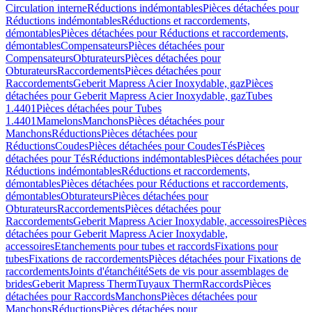
Circulation interne
Réductions indémontables
Pièces détachées pour
Réductions indémontables
Réductions et raccordements,
démontables
Pièces détachées pour Réductions et raccordements,
démontables
Compensateurs
Pièces détachées pour
Compensateurs
Obturateurs
Pièces détachées pour
Obturateurs
Raccordements
Pièces détachées pour
Raccordements
Geberit Mapress Acier Inoxydable, gaz
Pièces
détachées pour Geberit Mapress Acier Inoxydable, gaz
Tubes
1.4401
Pièces détachées pour Tubes
1.4401
Mamelons
Manchons
Pièces détachées pour
Manchons
Réductions
Pièces détachées pour
Réductions
Coudes
Pièces détachées pour Coudes
Tés
Pièces
détachées pour Tés
Réductions indémontables
Pièces détachées pour
Réductions indémontables
Réductions et raccordements,
démontables
Pièces détachées pour Réductions et raccordements,
démontables
Obturateurs
Pièces détachées pour
Obturateurs
Raccordements
Pièces détachées pour
Raccordements
Geberit Mapress Acier Inoxydable, accessoires
Pièces
détachées pour Geberit Mapress Acier Inoxydable,
accessoires
Etanchements pour tubes et raccords
Fixations pour
tubes
Fixations de raccordements
Pièces détachées pour Fixations de
raccordements
Joints d'étanchéité
Sets de vis pour assemblages de
brides
Geberit Mapress Therm
Tuyaux Therm
Raccords
Pièces
détachées pour Raccords
Manchons
Pièces détachées pour
Manchons
Réductions
Pièces détachées pour