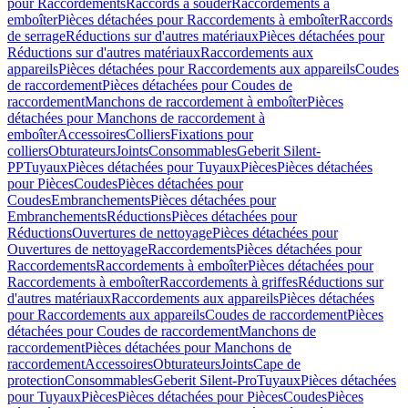
pour Raccordements
Raccords à souder
Raccordements à
emboîter
Pièces détachées pour Raccordements à emboîter
Raccords
de serrage
Réductions sur d'autres matériaux
Pièces détachées pour
Réductions sur d'autres matériaux
Raccordements aux
appareils
Pièces détachées pour Raccordements aux appareils
Coudes
de raccordement
Pièces détachées pour Coudes de
raccordement
Manchons de raccordement à emboîter
Pièces
détachées pour Manchons de raccordement à
emboîter
Accessoires
Colliers
Fixations pour
colliers
Obturateurs
Joints
Consommables
Geberit Silent-
PP
Tuyaux
Pièces détachées pour Tuyaux
Pièces
Pièces détachées
pour Pièces
Coudes
Pièces détachées pour
Coudes
Embranchements
Pièces détachées pour
Embranchements
Réductions
Pièces détachées pour
Réductions
Ouvertures de nettoyage
Pièces détachées pour
Ouvertures de nettoyage
Raccordements
Pièces détachées pour
Raccordements
Raccordements à emboîter
Pièces détachées pour
Raccordements à emboîter
Raccordements à griffes
Réductions sur
d'autres matériaux
Raccordements aux appareils
Pièces détachées
pour Raccordements aux appareils
Coudes de raccordement
Pièces
détachées pour Coudes de raccordement
Manchons de
raccordement
Pièces détachées pour Manchons de
raccordement
Accessoires
Obturateurs
Joints
Cape de
protection
Consommables
Geberit Silent-Pro
Tuyaux
Pièces détachées
pour Tuyaux
Pièces
Pièces détachées pour Pièces
Coudes
Pièces