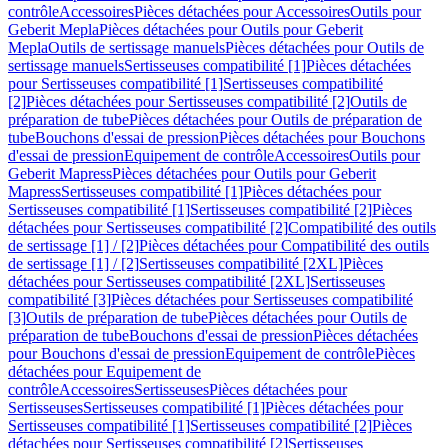
contrôle
Accessoires
Pièces détachées pour Accessoires
Outils pour
Geberit Mepla
Pièces détachées pour Outils pour Geberit
Mepla
Outils de sertissage manuels
Pièces détachées pour Outils de
sertissage manuels
Sertisseuses compatibilité [1]
Pièces détachées
pour Sertisseuses compatibilité [1]
Sertisseuses compatibilité
[2]
Pièces détachées pour Sertisseuses compatibilité [2]
Outils de
préparation de tube
Pièces détachées pour Outils de préparation de
tube
Bouchons d'essai de pression
Pièces détachées pour Bouchons
d'essai de pression
Equipement de contrôle
Accessoires
Outils pour
Geberit Mapress
Pièces détachées pour Outils pour Geberit
Mapress
Sertisseuses compatibilité [1]
Pièces détachées pour
Sertisseuses compatibilité [1]
Sertisseuses compatibilité [2]
Pièces
détachées pour Sertisseuses compatibilité [2]
Compatibilité des outils
de sertissage [1] / [2]
Pièces détachées pour Compatibilité des outils
de sertissage [1] / [2]
Sertisseuses compatibilité [2XL]
Pièces
détachées pour Sertisseuses compatibilité [2XL]
Sertisseuses
compatibilité [3]
Pièces détachées pour Sertisseuses compatibilité
[3]
Outils de préparation de tube
Pièces détachées pour Outils de
préparation de tube
Bouchons d'essai de pression
Pièces détachées
pour Bouchons d'essai de pression
Equipement de contrôle
Pièces
détachées pour Equipement de
contrôle
Accessoires
Sertisseuses
Pièces détachées pour
Sertisseuses
Sertisseuses compatibilité [1]
Pièces détachées pour
Sertisseuses compatibilité [1]
Sertisseuses compatibilité [2]
Pièces
détachées pour Sertisseuses compatibilité [2]
Sertisseuses