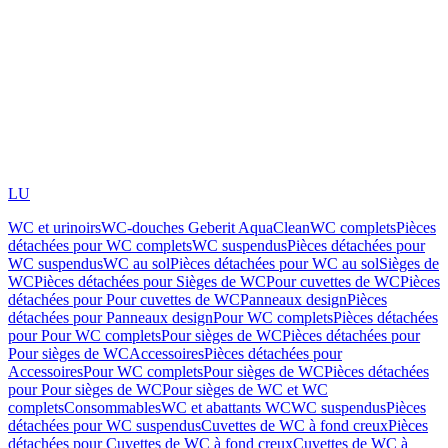
LU
WC et urinoirs
WC-douches Geberit AquaClean
WC complets
Pièces
détachées pour WC complets
WC suspendus
Pièces détachées pour
WC suspendus
WC au sol
Pièces détachées pour WC au sol
Sièges de
WC
Pièces détachées pour Sièges de WC
Pour cuvettes de WC
Pièces
détachées pour Pour cuvettes de WC
Panneaux design
Pièces
détachées pour Panneaux design
Pour WC complets
Pièces détachées
pour Pour WC complets
Pour sièges de WC
Pièces détachées pour
Pour sièges de WC
Accessoires
Pièces détachées pour
Accessoires
Pour WC complets
Pour sièges de WC
Pièces détachées
pour Pour sièges de WC
Pour sièges de WC et WC
complets
Consommables
WC et abattants WC
WC suspendus
Pièces
détachées pour WC suspendus
Cuvettes de WC à fond creux
Pièces
détachées pour Cuvettes de WC à fond creux
Cuvettes de WC à