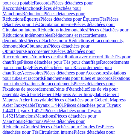
pour eau potable
Raccords
Pièces détachées pour
Raccords
Manchons
Pièces détachées pour
Manchons
Réductions
Pièces détachées pour
Réductions
Équerres
Pièces détachées pour Équerres
Tés
Pièces
détachées pour Tés
Circulation interne
Pièces détachées pour
Circulation interne
Réductions indémontables
Pièces détachées pour
Réductions indémontables
Réductions et raccordements,
démontables
Pièces détachées pour Réductions et raccordements,
démontables
Obturateurs
Pièces détachées pour
Obturateurs
Raccordements
Pièces détachées pour
Raccordements
Nourrices de distribution avec raccord fileté
Tés pour
chauffage
Pièces détachées pour Tés pour chauffage
Raccordements
pour chauffage
Pièces détachées pour Raccordements pour
chauffage
Accessoires
Pièces détachées pour Accessoires
Isolations
pour tubes et raccords
Etanchements pour tubes et raccords
Fixations
pour tubes
Fixations de raccordements
Pièces détachées pour
Fixations de raccordements
Joints d'étanchéité
Sets de vis pour
assemblages à bride
Geberit Mapress Acier Inoxydable
Geberit
Mapress Acier Inoxydable
Pièces détachées pour Geberit Mapress
Acier Inoxydable
Tuyaux 1.4401
Pièces détachées pour Tuyaux
1.4401
Tuyaux 1.4521
Pièces détachées pour Tuyaux
1.4521
Mamelons
Manchons
Pièces détachées pour
Manchons
Réductions
Pièces détachées pour
Réductions
Coudes
Pièces détachées pour Coudes
Tés
Pièces
détachées pour Tés
Circulation interne
Pièces détachées pour