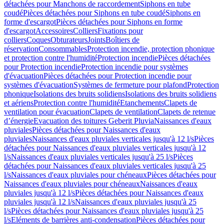
détachées pour Manchons de raccordement
Siphons en tube
coudé
Pièces détachées pour Siphons en tube coudé
Siphons en
forme d'escargot
Pièces détachées pour Siphons en forme
d'escargot
Accessoires
Colliers
Fixations pour
colliers
Coques
Obturateurs
Joints
Boîtiers de
réservation
Consommables
Protection incendie, protection phonique
et protection contre l'humidité
Protection incendie
Pièces détachées
pour Protection incendie
Protection incendie pour systèmes
d'évacuation
Pièces détachées pour Protection incendie pour
systèmes d'évacuation
Systèmes de fermeture pour plafond
Protection
phonique
Isolations des bruits solidiens
Isolations des bruits solidiens
et aériens
Protection contre l'humidité
Etanchements
Clapets de
ventilation pour évacuation
Clapets de ventilation
Clapets de retenue
d’énergie
Evacuation des toitures Geberit Pluvia
Naissances d'eaux
pluviales
Pièces détachées pour Naissances d'eaux
pluviales
Naissances d'eaux pluviales verticales jusqu'à 12 l/s
Pièces
détachées pour Naissances d'eaux pluviales verticales jusqu'à 12
l/s
Naissances d'eaux pluviales verticales jusqu'à 25 l/s
Pièces
détachées pour Naissances d'eaux pluviales verticales jusqu'à 25
l/s
Naissances d'eaux pluviales pour chéneaux
Pièces détachées pour
Naissances d'eaux pluviales pour chéneaux
Naissances d'eaux
pluviales jusqu'à 12 l/s
Pièces détachées pour Naissances d'eaux
pluviales jusqu'à 12 l/s
Naissances d'eaux pluviales jusqu'à 25
l/s
Pièces détachées pour Naissances d'eaux pluviales jusqu'à 25
l/s
Eléments de barrières anti-condensation
Pièces détachées pour