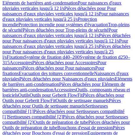
Eléments de barrières anti-condensation
Pour naissances d'eaux
pluviales verticales jusqu'à 12 l/s
Pièces détachées pour Pour
naissances d'eaux pluviales verticales jusqu'à 12 l/s
Pour naissances
d'eaux pluviales verticales jusqu'à 25 l/s
Protection
incendie
Protection incendie pour systèmes d'évacuation
Trop-pleins
de sécurité
Pièces détachées pour Trop-pleins de sécurité
Pour
naissances d'eaux pluviales verticales jusqu'à 12 l/s
Pièces détachées
pour Pour naissances d'eaux pluviales verticales jusqu'à 12 l/s
Pour
naissances d'eaux pluviales verticales jusqu'à 25 l/s
Pièces détachées
pour Pour naissances d'eaux pluviales verticales jusqu'à 25
l/s
Fixations
Système de fixation d40–200
Système de fixation d250–
315
Accessoires
Pièces détachées pour Accessoires
Pour
naissances
Pièces détachées pour Pour naissances
Pour
fixations
Evacuation des toitures conventionnelle
Naissances d'eaux
pluviales
Pièces détachées pour Naissances d'eaux pluviales
Eléments
de barrières anti-condensation
Pièces détachées pour Eléments de
barrières anti-condensation
Accessoires
Outils, composants réseau et
logiciels
Outils
Outils pour Geberit FlowFit
Pièces détachées pour
Outils pour Geberit FlowFit
Outils de sertissage manuels
Pièces
détachées pour Outils de sertissage manuels
Sertisseuses
compatibilité [1]
Pièces détachées pour Sertisseuses compatibilité
[1]
Sertisseuses compatibilité [2]
Pièces détachées pour Sertisseuses
compatibilité [2]
Outils de préparation de tube
Pièces détachées pour
Outils de préparation de tube
Bouchons d'essai de pression
Pièces
détachées pour Bouchons d'essai de pression
Equipements de