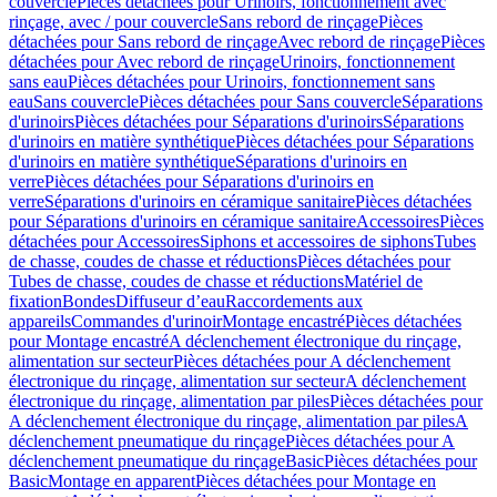
couvercle
Pièces détachées pour Urinoirs, fonctionnement avec
rinçage, avec / pour couvercle
Sans rebord de rinçage
Pièces
détachées pour Sans rebord de rinçage
Avec rebord de rinçage
Pièces
détachées pour Avec rebord de rinçage
Urinoirs, fonctionnement
sans eau
Pièces détachées pour Urinoirs, fonctionnement sans
eau
Sans couvercle
Pièces détachées pour Sans couvercle
Séparations
d'urinoirs
Pièces détachées pour Séparations d'urinoirs
Séparations
d'urinoirs en matière synthétique
Pièces détachées pour Séparations
d'urinoirs en matière synthétique
Séparations d'urinoirs en
verre
Pièces détachées pour Séparations d'urinoirs en
verre
Séparations d'urinoirs en céramique sanitaire
Pièces détachées
pour Séparations d'urinoirs en céramique sanitaire
Accessoires
Pièces
détachées pour Accessoires
Siphons et accessoires de siphons
Tubes
de chasse, coudes de chasse et réductions
Pièces détachées pour
Tubes de chasse, coudes de chasse et réductions
Matériel de
fixation
Bondes
Diffuseur d’eau
Raccordements aux
appareils
Commandes d'urinoir
Montage encastré
Pièces détachées
pour Montage encastré
A déclenchement électronique du rinçage,
alimentation sur secteur
Pièces détachées pour A déclenchement
électronique du rinçage, alimentation sur secteur
A déclenchement
électronique du rinçage, alimentation par piles
Pièces détachées pour
A déclenchement électronique du rinçage, alimentation par piles
A
déclenchement pneumatique du rinçage
Pièces détachées pour A
déclenchement pneumatique du rinçage
Basic
Pièces détachées pour
Basic
Montage en apparent
Pièces détachées pour Montage en