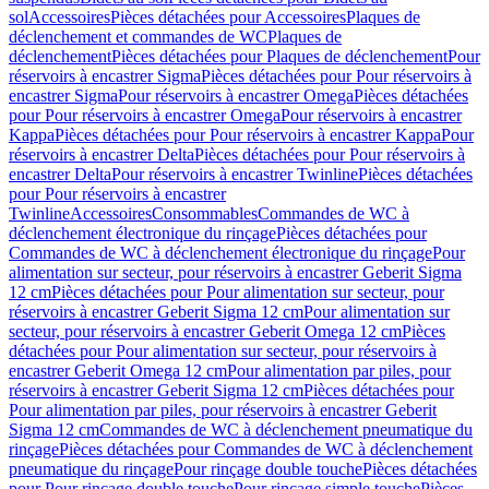
sol
Accessoires
Pièces détachées pour Accessoires
Plaques de
déclenchement et commandes de WC
Plaques de
déclenchement
Pièces détachées pour Plaques de déclenchement
Pour
réservoirs à encastrer Sigma
Pièces détachées pour Pour réservoirs à
encastrer Sigma
Pour réservoirs à encastrer Omega
Pièces détachées
pour Pour réservoirs à encastrer Omega
Pour réservoirs à encastrer
Kappa
Pièces détachées pour Pour réservoirs à encastrer Kappa
Pour
réservoirs à encastrer Delta
Pièces détachées pour Pour réservoirs à
encastrer Delta
Pour réservoirs à encastrer Twinline
Pièces détachées
pour Pour réservoirs à encastrer
Twinline
Accessoires
Consommables
Commandes de WC à
déclenchement électronique du rinçage
Pièces détachées pour
Commandes de WC à déclenchement électronique du rinçage
Pour
alimentation sur secteur, pour réservoirs à encastrer Geberit Sigma
12 cm
Pièces détachées pour Pour alimentation sur secteur, pour
réservoirs à encastrer Geberit Sigma 12 cm
Pour alimentation sur
secteur, pour réservoirs à encastrer Geberit Omega 12 cm
Pièces
détachées pour Pour alimentation sur secteur, pour réservoirs à
encastrer Geberit Omega 12 cm
Pour alimentation par piles, pour
réservoirs à encastrer Geberit Sigma 12 cm
Pièces détachées pour
Pour alimentation par piles, pour réservoirs à encastrer Geberit
Sigma 12 cm
Commandes de WC à déclenchement pneumatique du
rinçage
Pièces détachées pour Commandes de WC à déclenchement
pneumatique du rinçage
Pour rinçage double touche
Pièces détachées
pour Pour rinçage double touche
Pour rinçage simple touche
Pièces