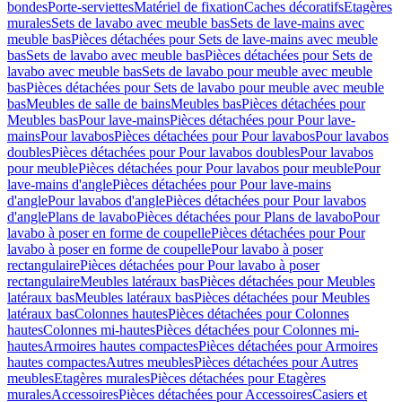
bondes
Porte-serviettes
Matériel de fixation
Caches décoratifs
Etagères
murales
Sets de lavabo avec meuble bas
Sets de lave-mains avec
meuble bas
Pièces détachées pour Sets de lave-mains avec meuble
bas
Sets de lavabo avec meuble bas
Pièces détachées pour Sets de
lavabo avec meuble bas
Sets de lavabo pour meuble avec meuble
bas
Pièces détachées pour Sets de lavabo pour meuble avec meuble
bas
Meubles de salle de bains
Meubles bas
Pièces détachées pour
Meubles bas
Pour lave-mains
Pièces détachées pour Pour lave-
mains
Pour lavabos
Pièces détachées pour Pour lavabos
Pour lavabos
doubles
Pièces détachées pour Pour lavabos doubles
Pour lavabos
pour meuble
Pièces détachées pour Pour lavabos pour meuble
Pour
lave-mains d'angle
Pièces détachées pour Pour lave-mains
d'angle
Pour lavabos d'angle
Pièces détachées pour Pour lavabos
d'angle
Plans de lavabo
Pièces détachées pour Plans de lavabo
Pour
lavabo à poser en forme de coupelle
Pièces détachées pour Pour
lavabo à poser en forme de coupelle
Pour lavabo à poser
rectangulaire
Pièces détachées pour Pour lavabo à poser
rectangulaire
Meubles latéraux bas
Pièces détachées pour Meubles
latéraux bas
Meubles latéraux bas
Pièces détachées pour Meubles
latéraux bas
Colonnes hautes
Pièces détachées pour Colonnes
hautes
Colonnes mi-hautes
Pièces détachées pour Colonnes mi-
hautes
Armoires hautes compactes
Pièces détachées pour Armoires
hautes compactes
Autres meubles
Pièces détachées pour Autres
meubles
Etagères murales
Pièces détachées pour Etagères
murales
Accessoires
Pièces détachées pour Accessoires
Casiers et