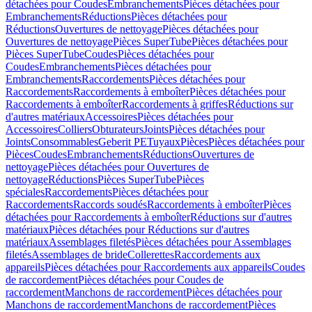
détachées pour Coudes
Embranchements
Pièces détachées pour
Embranchements
Réductions
Pièces détachées pour
Réductions
Ouvertures de nettoyage
Pièces détachées pour
Ouvertures de nettoyage
Pièces SuperTube
Pièces détachées pour
Pièces SuperTube
Coudes
Pièces détachées pour
Coudes
Embranchements
Pièces détachées pour
Embranchements
Raccordements
Pièces détachées pour
Raccordements
Raccordements à emboîter
Pièces détachées pour
Raccordements à emboîter
Raccordements à griffes
Réductions sur
d'autres matériaux
Accessoires
Pièces détachées pour
Accessoires
Colliers
Obturateurs
Joints
Pièces détachées pour
Joints
Consommables
Geberit PE
Tuyaux
Pièces
Pièces détachées pour
Pièces
Coudes
Embranchements
Réductions
Ouvertures de
nettoyage
Pièces détachées pour Ouvertures de
nettoyage
Réductions
Pièces SuperTube
Pièces
spéciales
Raccordements
Pièces détachées pour
Raccordements
Raccords soudés
Raccordements à emboîter
Pièces
détachées pour Raccordements à emboîter
Réductions sur d'autres
matériaux
Pièces détachées pour Réductions sur d'autres
matériaux
Assemblages filetés
Pièces détachées pour Assemblages
filetés
Assemblages de bride
Collerettes
Raccordements aux
appareils
Pièces détachées pour Raccordements aux appareils
Coudes
de raccordement
Pièces détachées pour Coudes de
raccordement
Manchons de raccordement
Pièces détachées pour
Manchons de raccordement
Manchons de raccordement
Pièces