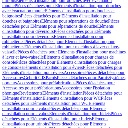
urinoirs
Eléments d'installation pour douches avec évacuation
murale
Pièces détachées pour Eléments d'installation pour douches
avec évacuation murale
Eléments d'installation pour douches et
baignoires
Pièces détachées pour Eléments d'installation pour
douches et baignoires
Eléments pour séparations de douche
Pièces
détachées pour Eléments pour séparations de douche
Eléments
d'installation pour déversoirs
Pièces détachées pour Eléments
d'installation pour déversoirs
Eléments d'installation pour
robinetteries
Pièces détachées pour Eléments d'installation pour
robinetteries
Eléments d'installation pour machines à laver et lave-
vaisselle
Pièces détachées pour Eléments d'installation pour machines
à laver et lave-vaisselle
Eléments d'installation pour charges de
console
Pièces détachées pour Eléments d'installation pour charges
de console
Eléments d'installation pour éviers
Pièces détachées pour
Eléments d'installation pour éviers
Accessoires
Pièces détachées pour
Accessoires
Geberit GIS
Parois
Pièces détachées pour Parois
Systèmes
porteurs
Accessoires pour préfabrications
Pièces détachées pour
Accessoires pour préfabrications
Accessoires pour l'isolation
phonique
Revêtements
Eléments d'installation
Pièces détachées pour
Eléments d'installation
Eléments d'installation pour WC
Pièces
détachées pour Eléments d'installation pour WC
Eléments
d'installation pour lavabos
Pièces détachées pour Eléments
d'installation pour lavabos
Eléments d'installation pour bidets
Pièces
détachées pour Eléments d'installation pour bidets
Eléments
d'installation pour urinoirs
Pièces détachées pour Eléments