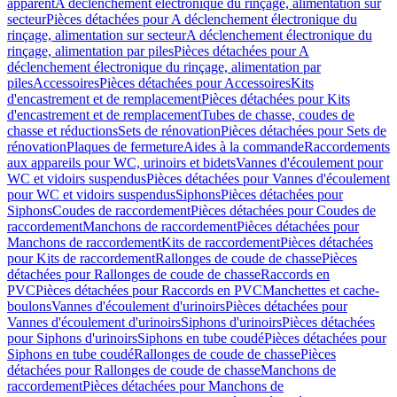
apparent
A déclenchement électronique du rinçage, alimentation sur
secteur
Pièces détachées pour A déclenchement électronique du
rinçage, alimentation sur secteur
A déclenchement électronique du
rinçage, alimentation par piles
Pièces détachées pour A
déclenchement électronique du rinçage, alimentation par
piles
Accessoires
Pièces détachées pour Accessoires
Kits
d'encastrement et de remplacement
Pièces détachées pour Kits
d'encastrement et de remplacement
Tubes de chasse, coudes de
chasse et réductions
Sets de rénovation
Pièces détachées pour Sets de
rénovation
Plaques de fermeture
Aides à la commande
Raccordements
aux appareils pour WC, urinoirs et bidets
Vannes d'écoulement pour
WC et vidoirs suspendus
Pièces détachées pour Vannes d'écoulement
pour WC et vidoirs suspendus
Siphons
Pièces détachées pour
Siphons
Coudes de raccordement
Pièces détachées pour Coudes de
raccordement
Manchons de raccordement
Pièces détachées pour
Manchons de raccordement
Kits de raccordement
Pièces détachées
pour Kits de raccordement
Rallonges de coude de chasse
Pièces
détachées pour Rallonges de coude de chasse
Raccords en
PVC
Pièces détachées pour Raccords en PVC
Manchettes et cache-
boulons
Vannes d'écoulement d'urinoirs
Pièces détachées pour
Vannes d'écoulement d'urinoirs
Siphons d'urinoirs
Pièces détachées
pour Siphons d'urinoirs
Siphons en tube coudé
Pièces détachées pour
Siphons en tube coudé
Rallonges de coude de chasse
Pièces
détachées pour Rallonges de coude de chasse
Manchons de
raccordement
Pièces détachées pour Manchons de