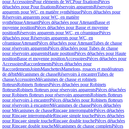
pour Accessoires
Pour eléments de WC
Pour fixations
Pièces
détachées pour Pour fixations
Réservoirs apparents
Réservoirs
apparents pour WC, en matière synthétique
Pièces détachées pour
Réservoirs apparents pour WC, en matière
synthétique
Attenant
Pièces détachées pour Attenant
Basse et
moyenne position
Pièces détachées pour Basse et moyenne
position
Réservoirs apparents pour WC, en céramique
Pièces
détachées pour Réservoirs apparents pour WC, en
céramique
Attenant
Pièces détachées pour Attenant
Tubes de chasse
pour réservoirs apparents
Pièces détachées pour Tubes de chasse
pour réservoirs apparents
Haute position
Pièces détachées pour Haute
position
Basse et moyenne position
Accessoires
Pièces détachées pour
Accessoires
Raccordements
Pièces détachées pour
Raccordements
Joints
Manchettes
Mamelons, rosaces et modérateurs
de débit
Mécanismes de chasse
Réservoirs à encastrer
Tubes de
chasse
Accessoires
Mécanismes de chasse et robinets
flotteurs
Robinets flotteurs
Pièces détachées pour Robinets
flotteurs
Robinets flotteurs pour réservoirs apparents
Pièces détachées
pour Robinets flotteurs pour réservoirs apparents
Robinets flotteurs
pour réservoirs à encastrer
Pièces détachées pour Robinets flotteurs
pour réservoirs à encastrer
Mécanismes de chasse
Pièces détachées
pour Mécanismes de chasse
Rinçage interrompable
Pièces détachées
pour Rinçage interrompable
Rinçage simple touche
Pièces détachées
pour Rinçage simple touche
Rinçage double touche
Pièces détachées
pour Rinçage double touche
Mécanismes de chasse complets
Pièces