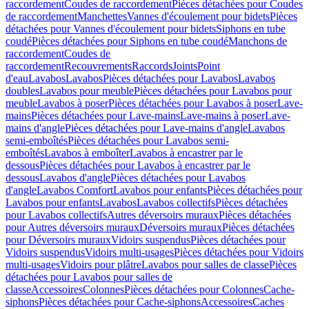
raccordement
Coudes de raccordement
Pièces détachées pour Coudes
de raccordement
Manchettes
Vannes d'écoulement pour bidets
Pièces
détachées pour Vannes d'écoulement pour bidets
Siphons en tube
coudé
Pièces détachées pour Siphons en tube coudé
Manchons de
raccordement
Coudes de
raccordement
Recouvrements
Raccords
Joints
Point
d'eau
Lavabos
Lavabos
Pièces détachées pour Lavabos
Lavabos
doubles
Lavabos pour meuble
Pièces détachées pour Lavabos pour
meuble
Lavabos à poser
Pièces détachées pour Lavabos à poser
Lave-
mains
Pièces détachées pour Lave-mains
Lave-mains à poser
Lave-
mains d'angle
Pièces détachées pour Lave-mains d'angle
Lavabos
semi-emboîtés
Pièces détachées pour Lavabos semi-
emboîtés
Lavabos à emboîter
Lavabos à encastrer par le
dessous
Pièces détachées pour Lavabos à encastrer par le
dessous
Lavabos d'angle
Pièces détachées pour Lavabos
d'angle
Lavabos Comfort
Lavabos pour enfants
Pièces détachées pour
Lavabos pour enfants
Lavabos
Lavabos collectifs
Pièces détachées
pour Lavabos collectifs
Autres déversoirs muraux
Pièces détachées
pour Autres déversoirs muraux
Déversoirs muraux
Pièces détachées
pour Déversoirs muraux
Vidoirs suspendus
Pièces détachées pour
Vidoirs suspendus
Vidoirs multi-usages
Pièces détachées pour Vidoirs
multi-usages
Vidoirs pour plâtre
Lavabos pour salles de classe
Pièces
détachées pour Lavabos pour salles de
classe
Accessoires
Colonnes
Pièces détachées pour Colonnes
Cache-
siphons
Pièces détachées pour Cache-siphons
Accessoires
Caches