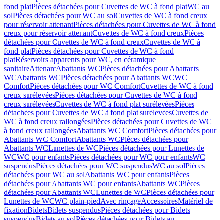
fond plat
Pièces détachées pour Cuvettes de WC à fond plat
WC au
sol
Pièces détachées pour WC au sol
Cuvettes de WC à fond creux
pour réservoir attenant
Pièces détachées pour Cuvettes de WC à fond
creux pour réservoir attenant
Cuvettes de WC à fond creux
Pièces
détachées pour Cuvettes de WC à fond creux
Cuvettes de WC à
fond plat
Pièces détachées pour Cuvettes de WC à fond
plat
Réservoirs apparents pour WC, en céramique
sanitaire
Attenant
Abattants WC
Pièces détachées pour Abattants
WC
Abattants WC
Pièces détachées pour Abattants WC
WC
Comfort
Pièces détachées pour WC Comfort
Cuvettes de WC à fond
creux surélevées
Pièces détachées pour Cuvettes de WC à fond
creux surélevées
Cuvettes de WC à fond plat surélevées
Pièces
détachées pour Cuvettes de WC à fond plat surélevées
Cuvettes de
WC à fond creux rallongées
Pièces détachées pour Cuvettes de WC
à fond creux rallongées
Abattants WC Comfort
Pièces détachées pour
Abattants WC Comfort
Abattants WC
Pièces détachées pour
Abattants WC
Lunettes de WC
Pièces détachées pour Lunettes de
WC
WC pour enfants
Pièces détachées pour WC pour enfants
WC
suspendus
Pièces détachées pour WC suspendus
WC au sol
Pièces
détachées pour WC au sol
Abattants WC pour enfants
Pièces
détachées pour Abattants WC pour enfants
Abattants WC
Pièces
détachées pour Abattants WC
Lunettes de WC
Pièces détachées pour
Lunettes de WC
WC plain-pied
Avec rinçage
Accessoires
Matériel de
fixation
Bidets
Bidets suspendus
Pièces détachées pour Bidets
suspendus
Bidets au sol
Pièces détachées pour Bidets au