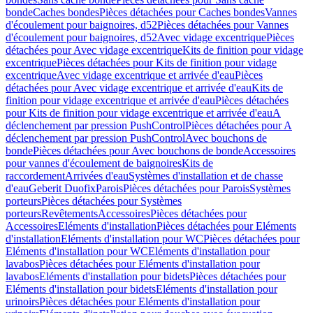
bonde
Caches bondes
Pièces détachées pour Caches bondes
Vannes
d'écoulement pour baignoires, d52
Pièces détachées pour Vannes
d'écoulement pour baignoires, d52
Avec vidage excentrique
Pièces
détachées pour Avec vidage excentrique
Kits de finition pour vidage
excentrique
Pièces détachées pour Kits de finition pour vidage
excentrique
Avec vidage excentrique et arrivée d'eau
Pièces
détachées pour Avec vidage excentrique et arrivée d'eau
Kits de
finition pour vidage excentrique et arrivée d'eau
Pièces détachées
pour Kits de finition pour vidage excentrique et arrivée d'eau
A
déclenchement par pression PushControl
Pièces détachées pour A
déclenchement par pression PushControl
Avec bouchons de
bonde
Pièces détachées pour Avec bouchons de bonde
Accessoires
pour vannes d'écoulement de baignoires
Kits de
raccordement
Arrivées d'eau
Systèmes d'installation et de chasse
d'eau
Geberit Duofix
Parois
Pièces détachées pour Parois
Systèmes
porteurs
Pièces détachées pour Systèmes
porteurs
Revêtements
Accessoires
Pièces détachées pour
Accessoires
Eléments d'installation
Pièces détachées pour Eléments
d'installation
Eléments d'installation pour WC
Pièces détachées pour
Eléments d'installation pour WC
Eléments d'installation pour
lavabos
Pièces détachées pour Eléments d'installation pour
lavabos
Eléments d'installation pour bidets
Pièces détachées pour
Eléments d'installation pour bidets
Eléments d'installation pour
urinoirs
Pièces détachées pour Eléments d'installation pour