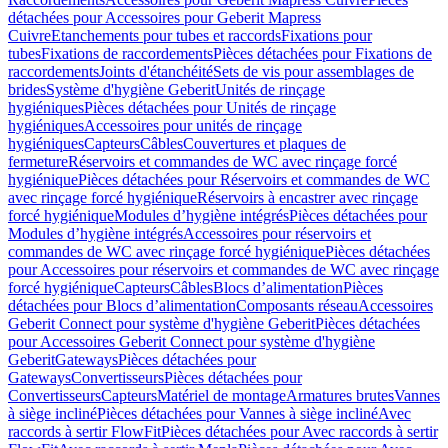
détachées pour Accessoires pour Geberit Mapress
Cuivre
Etanchements pour tubes et raccords
Fixations pour
tubes
Fixations de raccordements
Pièces détachées pour Fixations de
raccordements
Joints d'étanchéité
Sets de vis pour assemblages de
brides
Système d'hygiène Geberit
Unités de rinçage
hygiéniques
Pièces détachées pour Unités de rinçage
hygiéniques
Accessoires pour unités de rinçage
hygiéniques
Capteurs
Câbles
Couvertures et plaques de
fermeture
Réservoirs et commandes de WC avec rinçage forcé
hygiénique
Pièces détachées pour Réservoirs et commandes de WC
avec rinçage forcé hygiénique
Réservoirs à encastrer avec rinçage
forcé hygiénique
Modules d’hygiène intégrés
Pièces détachées pour
Modules d’hygiène intégrés
Accessoires pour réservoirs et
commandes de WC avec rinçage forcé hygiénique
Pièces détachées
pour Accessoires pour réservoirs et commandes de WC avec rinçage
forcé hygiénique
Capteurs
Câbles
Blocs d’alimentation
Pièces
détachées pour Blocs d’alimentation
Composants réseau
Accessoires
Geberit Connect pour système d'hygiène Geberit
Pièces détachées
pour Accessoires Geberit Connect pour système d'hygiène
Geberit
Gateways
Pièces détachées pour
Gateways
Convertisseurs
Pièces détachées pour
Convertisseurs
Capteurs
Matériel de montage
Armatures brutes
Vannes
à siège incliné
Pièces détachées pour Vannes à siège incliné
Avec
raccords à sertir FlowFit
Pièces détachées pour Avec raccords à sertir