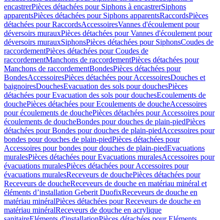
encastrer
Pièces détachées pour Siphons à encastrer
Siphons
apparents
Pièces détachées pour Siphons apparents
Raccords
Pièces
détachées pour Raccords
Accessoires
Vannes d'écoulement pour
déversoirs muraux
Pièces détachées pour Vannes d'écoulement pour
déversoirs muraux
Siphons
Pièces détachées pour Siphons
Coudes de
raccordement
Pièces détachées pour Coudes de
raccordement
Manchons de raccordement
Pièces détachées pour
Manchons de raccordement
Bondes
Pièces détachées pour
Bondes
Accessoires
Pièces détachées pour Accessoires
Douches et
baignoires
Douches
Evacuation des sols pour douches
Pièces
détachées pour Evacuation des sols pour douches
Ecoulements de
douche
Pièces détachées pour Ecoulements de douche
Accessoires
pour écoulements de douche
Pièces détachées pour Accessoires pour
écoulements de douche
Bondes pour douches de plain-pied
Pièces
détachées pour Bondes pour douches de plain-pied
Accessoires pour
bondes pour douches de plain-pied
Pièces détachées pour
Accessoires pour bondes pour douches de plain-pied
Evacuations
murales
Pièces détachées pour Evacuations murales
Accessoires pour
évacuations murales
Pièces détachées pour Accessoires pour
évacuations murales
Receveurs de douche
Pièces détachées pour
Receveurs de douche
Receveurs de douche en matériau minéral et
éléments d’installation Geberit Duofix
Receveurs de douche en
matériau minéral
Pièces détachées pour Receveurs de douche en
matériau minéral
Receveurs de douche en acrylique
sanitaire
Eléments d'installation
Pièces détachées pour Eléments