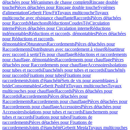
détachées pour Mécanismes de chasse complets
Rinçage double
touche
Pièces détachées pour Rinçage double touche
Systèmes
d'alimentation
Geberit FlowFit
Tuyaux multicouche
Tuyaux
multicouche avec résistance chauffante
Raccords
Pièces détachées
pour Raccords
Manchons
Réductions
Coudes
Tés
Circulation
interne
Pièces détachées pour Circulation interne
Réductions
indémontables
Réductions et raccords, démontables
Pièces détachées
pour Réductions et raccords,
démontables
Obturateurs
Raccordements
Pièces détachées pour
Raccordements
Distributeurs avec raccordement à visser
Répartiteur
avec raccord à sertir
Tés pour chauffage
Réductions et raccordements
pour chauffage, démontables
Raccordements pour chauffage
Pièces
détachées pour Raccordements pour chauffage
Accessoires
Isolations
pour tubes et raccords
Etanchéités pour tubes et raccords
Etanchéités
pour raccords
Fixations pour tubes
Fixations pour
raccordements
Joints d'étanchéité
Sets de vis pour assemblages à
bride
Consommables
Geberit PushFit
Tuyaux multicouches
Tuyaux
multicouches pour chauffage
Raccords
Pièces détachées pour
Raccords
Raccordements
Pièces détachées pour
Raccordements
Raccordements pour chauffage
Pièces détachées pour
Raccordements pour chauffage
Accessoires
Pièces détachées pour
Accessoires
Isolations pour tubes et raccords
Etanchements pour
tubes et raccords
Fixations pour tubes
Fixations de
raccordements
Pièces détachées pour Fixations de
raccordements
Joints d'étanchéité
Geberit Mepla
Tuyaux multicouches