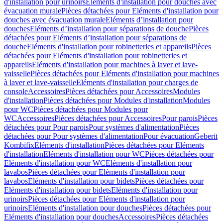
d'installation pour urinoirs
Eléments d'installation pour douches avec
évacuation murale
Pièces détachées pour Eléments d'installation pour
douches avec évacuation murale
Eléments d’installation pour
douches
Eléments d’installation pour séparations de douche
Pièces
détachées pour Eléments d’installation pour séparations de
douche
Eléments d'installation pour robinetteries et appareils
Pièces
détachées pour Eléments d'installation pour robinetteries et
appareils
Eléments d'installation pour machines à laver et lave-
vaisselle
Pièces détachées pour Eléments d'installation pour machines
à laver et lave-vaisselle
Eléments d'installation pour charges de
console
Accessoires
Pièces détachées pour Accessoires
Modules
d'installation
Pièces détachées pour Modules d'installation
Modules
pour WC
Pièces détachées pour Modules pour
WC
Accessoires
Pièces détachées pour Accessoires
Pour parois
Pièces
détachées pour Pour parois
Pour systèmes d'alimentation
Pièces
détachées pour Pour systèmes d'alimentation
Pour évacuation
Geberit
Kombifix
Eléments d'installation
Pièces détachées pour Eléments
d'installation
Eléments d'installation pour WC
Pièces détachées pour
Eléments d'installation pour WC
Eléments d'installation pour
lavabos
Pièces détachées pour Eléments d'installation pour
lavabos
Eléments d'installation pour bidets
Pièces détachées pour
Eléments d'installation pour bidets
Eléments d'installation pour
urinoirs
Pièces détachées pour Eléments d'installation pour
urinoirs
Eléments d'installation pour douches
Pièces détachées pour
Eléments d'installation pour douches
Accessoires
Pièces détachées