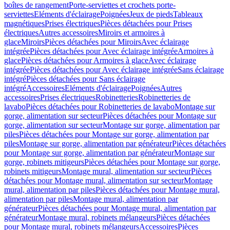
boîtes de rangement
Porte-serviettes et crochets porte-
serviettes
Eléments d'éclairage
Poignées
Jeux de pieds
Tableaux
magnétiques
Prises électriques
Pièces détachées pour Prises
électriques
Autres accessoires
Miroirs et armoires à
glace
Miroirs
Pièces détachées pour Miroirs
Avec éclairage
intégrée
Pièces détachées pour Avec éclairage intégrée
Armoires à
glace
Pièces détachées pour Armoires à glace
Avec éclairage
intégrée
Pièces détachées pour Avec éclairage intégrée
Sans éclairage
intégré
Pièces détachées pour Sans éclairage
intégré
Accessoires
Eléments d'éclairage
Poignées
Autres
accessoires
Prises électriques
Robinetteries
Robinetteries de
lavabo
Pièces détachées pour Robinetteries de lavabo
Montage sur
gorge, alimentation sur secteur
Pièces détachées pour Montage sur
gorge, alimentation sur secteur
Montage sur gorge, alimentation par
piles
Pièces détachées pour Montage sur gorge, alimentation par
piles
Montage sur gorge, alimentation par générateur
Pièces détachées
pour Montage sur gorge, alimentation par générateur
Montage sur
gorge, robinets mitigeurs
Pièces détachées pour Montage sur gorge,
robinets mitigeurs
Montage mural, alimentation sur secteur
Pièces
détachées pour Montage mural, alimentation sur secteur
Montage
mural, alimentation par piles
Pièces détachées pour Montage mural,
alimentation par piles
Montage mural, alimentation par
générateur
Pièces détachées pour Montage mural, alimentation par
générateur
Montage mural, robinets mélangeurs
Pièces détachées
pour Montage mural, robinets mélangeurs
Accessoires
Pièces