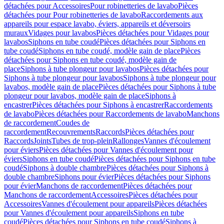
détachées pour Accessoires
Pour robinetteries de lavabo
Pièces
détachées pour Pour robinetteries de lavabo
Raccordements aux
appareils pour espace lavabo, éviers, appareils et déversoirs
muraux
Vidages pour lavabos
Pièces détachées pour Vidages pour
lavabos
Siphons en tube coudé
Pièces détachées pour Siphons en
tube coudé
Siphons en tube coudé, modèle gain de place
Pièces
détachées pour Siphons en tube coudé, modèle gain de
place
Siphons à tube plongeur pour lavabos
Pièces détachées pour
Siphons à tube plongeur pour lavabos
Siphons à tube plongeur pour
lavabos, modèle gain de place
Pièces détachées pour Siphons à tube
plongeur pour lavabos, modèle gain de place
Siphons à
encastrer
Pièces détachées pour Siphons à encastrer
Raccordements
de lavabo
Pièces détachées pour Raccordements de lavabo
Manchons
de raccordement
Coudes de
raccordement
Recouvrements
Raccords
Pièces détachées pour
Raccords
Joints
Tubes de trop-plein
Rallonges
Vannes d'écoulement
pour éviers
Pièces détachées pour Vannes d'écoulement pour
éviers
Siphons en tube coudé
Pièces détachées pour Siphons en tube
coudé
Siphons à double chambre
Pièces détachées pour Siphons à
double chambre
Siphons pour évier
Pièces détachées pour Siphons
pour évier
Manchons de raccordement
Pièces détachées pour
Manchons de raccordement
Accessoires
Pièces détachées pour
Accessoires
Vannes d'écoulement pour appareils
Pièces détachées
pour Vannes d'écoulement pour appareils
Siphons en tube
coudé
Pièces détachées pour Siphons en tube coudé
Siphons à