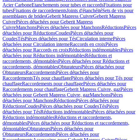
Acier Carbone
Etanchements pour tubes et raccords
Fixations pour
tubes
Fixations de raccordements
Joints d'étanchéité
Sets de vis pour
assemblages de brides
Geberit Mapress Cuivre
Geberit Mapress
Cuivre
Pièces détachées pour Geberit Mapress
Cuivre
Manchons
Pièces détachées pour Manchons
Réductions
Pièces
détachées pour Réductions
Coudes
Pièces détachées pour
Coudes
Tés
Pièces détachées pour Tés
Circulation interne
Pièces
détachées pour Circulation interne
Raccords en croix
Pièces
détachées pour Raccords en croix
Réductions indémontables
Pièces
détachées pour Réductions indémontables
Réductions et
raccordements, démontables
Pièces détachées pour Réductions et
raccordements, démontables
Obturateurs
Pièces détachées pour
Obturateurs
Raccordements
Pièces détachées pour
Raccordements
Tés pour chauffage
Pièces détachées pour Tés pour
chauffage
Raccordements pour chauffage
Pièces détachées pour
Raccordements pour chauffage
Geberit Mapress Cuivre, gaz
Pièces
détachées pour Geberit Mapress Cuivre, gaz
Manchons
Pièces
détachées pour Manchons
Réductions
Pièces détachées pour
Réductions
Coudes
Pièces détachées pour Coudes
Tés
Pièces
détachées pour Tés
Réductions indémontables
Pièces détachées pour
Réductions indémontables
Réductions et raccordements,
démontables
Pièces détachées pour Réductions et raccordements,
démontables
Obturateurs
Pièces détachées pour
Obturateurs
Raccordements
Pièces détachées pour
Raccordements
Accessoires pour Geberit Mapress Cuivre
Pièces