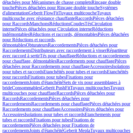
détachées pour Mécanismes de chasse complets
Rinçage double
touche
Pièces détachées pour Rinçage double touche
Systèmes
d'alimentation
Geberit FlowFit
Tuyaux multicouche
Tuyaux
multicouche avec résistance chauffante
Raccords
Pièces détachées
pour Raccords
Manchons
Réductions
Coudes
Tés
Circulation
interne
Pièces détachées pour Circulation interne
Réductions
indémontables
Réductions et raccords, démontables
Pièces détachées
pour Réductions et raccords,
démontables
Obturateurs
Raccordements
Pièces détachées pour
Raccordements
Distributeurs avec raccordement à visser
Répartiteur
avec raccord à sertir
Tés pour chauffage
Réductions et raccordements
pour chauffage, démontables
Raccordements pour chauffage
Pièces
détachées pour Raccordements pour chauffage
Accessoires
Isolations
pour tubes et raccords
Etanchéités pour tubes et raccords
Etanchéités
pour raccords
Fixations pour tubes
Fixations pour
raccordements
Joints d'étanchéité
Sets de vis pour assemblages à
bride
Consommables
Geberit PushFit
Tuyaux multicouches
Tuyaux
multicouches pour chauffage
Raccords
Pièces détachées pour
Raccords
Raccordements
Pièces détachées pour
Raccordements
Raccordements pour chauffage
Pièces détachées pour
Raccordements pour chauffage
Accessoires
Pièces détachées pour
Accessoires
Isolations pour tubes et raccords
Etanchements pour
tubes et raccords
Fixations pour tubes
Fixations de
raccordements
Pièces détachées pour Fixations de
raccordements
Joints d'étanchéité
Geberit Mepla
Tuyaux multicouches