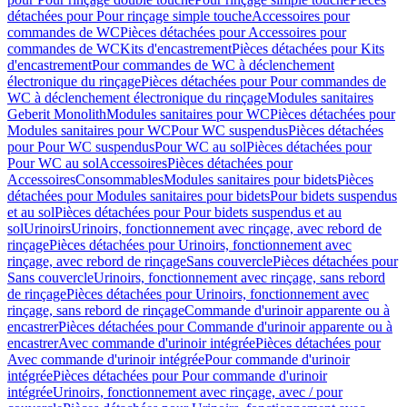
détachées pour Pour rinçage simple touche
Accessoires pour
commandes de WC
Pièces détachées pour Accessoires pour
commandes de WC
Kits d'encastrement
Pièces détachées pour Kits
d'encastrement
Pour commandes de WC à déclenchement
électronique du rinçage
Pièces détachées pour Pour commandes de
WC à déclenchement électronique du rinçage
Modules sanitaires
Geberit Monolith
Modules sanitaires pour WC
Pièces détachées pour
Modules sanitaires pour WC
Pour WC suspendus
Pièces détachées
pour Pour WC suspendus
Pour WC au sol
Pièces détachées pour
Pour WC au sol
Accessoires
Pièces détachées pour
Accessoires
Consommables
Modules sanitaires pour bidets
Pièces
détachées pour Modules sanitaires pour bidets
Pour bidets suspendus
et au sol
Pièces détachées pour Pour bidets suspendus et au
sol
Urinoirs
Urinoirs, fonctionnement avec rinçage, avec rebord de
rinçage
Pièces détachées pour Urinoirs, fonctionnement avec
rinçage, avec rebord de rinçage
Sans couvercle
Pièces détachées pour
Sans couvercle
Urinoirs, fonctionnement avec rinçage, sans rebord
de rinçage
Pièces détachées pour Urinoirs, fonctionnement avec
rinçage, sans rebord de rinçage
Commande d'urinoir apparente ou à
encastrer
Pièces détachées pour Commande d'urinoir apparente ou à
encastrer
Avec commande d'urinoir intégrée
Pièces détachées pour
Avec commande d'urinoir intégrée
Pour commande d'urinoir
intégrée
Pièces détachées pour Pour commande d'urinoir
intégrée
Urinoirs, fonctionnement avec rinçage, avec / pour