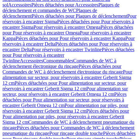
sol
Accessoires
Pièces détachées pour Accessoires
Plaques de
déclenchement et commandes de WC
Plaques de
déclenchement
Pièces détachées pour Plaques de déclenchement
Pour
réservoirs à encastrer Sigma
Pièces détachées pour Pour réservoirs à
encastrer Sigma
Pour réservoirs à encastrer Omega
Pièces détachées
pour Pour réservoirs à encastrer Omega
Pour réservoirs à encastrer
Kappa
Pièces détachées pour Pour réservoirs à encastrer Kappa
Pour
réservoirs à encastrer Delta
Pièces détachées pour Pour réservoirs à
encastrer Delta
Pour réservoirs à encastrer Twinline
Pièces détachées
pour Pour réservoirs à encastrer
Twinline
Accessoires
Consommables
Commandes de WC à
déclenchement électronique du rinçage
Pièces détachées pour
Commandes de WC à déclenchement électronique du rinçage
Pour
alimentation sur secteur, pour réservoirs à encastrer Geberit Sigma
12 cm
Pièces détachées pour Pour alimentation sur secteur, pour
réservoirs à encastrer Geberit Sigma 12 cm
Pour alimentation sur
secteur, pour réservoirs à encastrer Geberit Omega 12 cm
Pièces
détachées pour Pour alimentation sur secteur, pour réservoirs à
encastrer Geberit Omega 12 cm
Pour alimentation par piles, pour
réservoirs à encastrer Geberit Sigma 12 cm
Pièces détachées pour
Pour alimentation par piles, pour réservoirs à encastrer Geberit
Sigma 12 cm
Commandes de WC à déclenchement pneumatique du
rinçage
Pièces détachées pour Commandes de WC à déclenchement
pneumatique du rinçage
Pour rinçage double touche
Pièces détachées
pour Pour rinçage double touche
Pour rinçage simple touche
Pièces