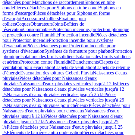
détachées pour Manchons de raccordement
Siphons en tube
coudé
Pièces détachées pour Siphons en tube coudé
Siphons en
forme d'escargot
Pièces détachées pour Siphons en forme
d'escargot
Accessoires
Colliers
Fixations pour
colliers
Coques
Obturateurs
Joints
Boîtiers de
réservation
Consommables
Protection incendie, protection phonique
et protection contre l'humidité
Protection incendie
Pièces détachées
pour Protection incendie
Protection incendie pour systèmes
d'évacuation
Pièces détachées pour Protection incendie pour
systèmes d'évacuation
Systèmes de fermeture pour plafond
Protection
phonique
Isolations des bruits solidiens
Isolations des bruits solidiens
et aériens
Protection contre l'humidité
Etanchements
Clapets de
ventilation pour évacuation
Clapets de ventilation
Clapets de retenue
d’énergie
Evacuation des toitures Geberit Pluvia
Naissances d'eaux
pluviales
Pièces détachées pour Naissances d'eaux
pluviales
Naissances d'eaux pluviales verticales jusqu'à 12 l/s
Pièces
détachées pour Naissances d'eaux pluviales verticales jusqu'à 12
l/s
Naissances d'eaux pluviales verticales jusqu'à 25 l/s
Pièces
détachées pour Naissances d'eaux pluviales verticales jusqu'à 25
l/s
Naissances d'eaux pluviales pour chéneaux
Pièces détachées pour
Naissances d'eaux pluviales pour chéneaux
Naissances d'eaux
pluviales jusqu'à 12 l/s
Pièces détachées pour Naissances d'eaux
pluviales jusqu'à 12 l/s
Naissances d'eaux pluviales jusqu'à 25
l/s
Pièces détachées pour Naissances d'eaux pluviales jusqu'à 25
l/s
Eléments de barrières anti-condensation
Pièces détachées pour