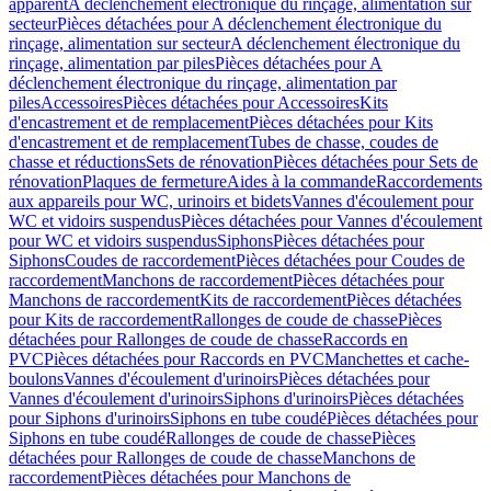
apparent
A déclenchement électronique du rinçage, alimentation sur
secteur
Pièces détachées pour A déclenchement électronique du
rinçage, alimentation sur secteur
A déclenchement électronique du
rinçage, alimentation par piles
Pièces détachées pour A
déclenchement électronique du rinçage, alimentation par
piles
Accessoires
Pièces détachées pour Accessoires
Kits
d'encastrement et de remplacement
Pièces détachées pour Kits
d'encastrement et de remplacement
Tubes de chasse, coudes de
chasse et réductions
Sets de rénovation
Pièces détachées pour Sets de
rénovation
Plaques de fermeture
Aides à la commande
Raccordements
aux appareils pour WC, urinoirs et bidets
Vannes d'écoulement pour
WC et vidoirs suspendus
Pièces détachées pour Vannes d'écoulement
pour WC et vidoirs suspendus
Siphons
Pièces détachées pour
Siphons
Coudes de raccordement
Pièces détachées pour Coudes de
raccordement
Manchons de raccordement
Pièces détachées pour
Manchons de raccordement
Kits de raccordement
Pièces détachées
pour Kits de raccordement
Rallonges de coude de chasse
Pièces
détachées pour Rallonges de coude de chasse
Raccords en
PVC
Pièces détachées pour Raccords en PVC
Manchettes et cache-
boulons
Vannes d'écoulement d'urinoirs
Pièces détachées pour
Vannes d'écoulement d'urinoirs
Siphons d'urinoirs
Pièces détachées
pour Siphons d'urinoirs
Siphons en tube coudé
Pièces détachées pour
Siphons en tube coudé
Rallonges de coude de chasse
Pièces
détachées pour Rallonges de coude de chasse
Manchons de
raccordement
Pièces détachées pour Manchons de