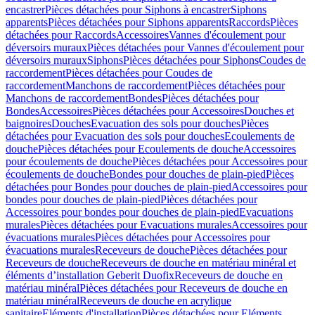
encastrer
Pièces détachées pour Siphons à encastrer
Siphons
apparents
Pièces détachées pour Siphons apparents
Raccords
Pièces
détachées pour Raccords
Accessoires
Vannes d'écoulement pour
déversoirs muraux
Pièces détachées pour Vannes d'écoulement pour
déversoirs muraux
Siphons
Pièces détachées pour Siphons
Coudes de
raccordement
Pièces détachées pour Coudes de
raccordement
Manchons de raccordement
Pièces détachées pour
Manchons de raccordement
Bondes
Pièces détachées pour
Bondes
Accessoires
Pièces détachées pour Accessoires
Douches et
baignoires
Douches
Evacuation des sols pour douches
Pièces
détachées pour Evacuation des sols pour douches
Ecoulements de
douche
Pièces détachées pour Ecoulements de douche
Accessoires
pour écoulements de douche
Pièces détachées pour Accessoires pour
écoulements de douche
Bondes pour douches de plain-pied
Pièces
détachées pour Bondes pour douches de plain-pied
Accessoires pour
bondes pour douches de plain-pied
Pièces détachées pour
Accessoires pour bondes pour douches de plain-pied
Evacuations
murales
Pièces détachées pour Evacuations murales
Accessoires pour
évacuations murales
Pièces détachées pour Accessoires pour
évacuations murales
Receveurs de douche
Pièces détachées pour
Receveurs de douche
Receveurs de douche en matériau minéral et
éléments d’installation Geberit Duofix
Receveurs de douche en
matériau minéral
Pièces détachées pour Receveurs de douche en
matériau minéral
Receveurs de douche en acrylique
sanitaire
Eléments d'installation
Pièces détachées pour Eléments