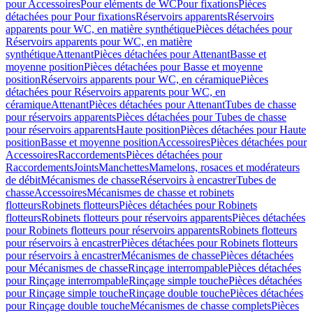
pour Accessoires
Pour eléments de WC
Pour fixations
Pièces
détachées pour Pour fixations
Réservoirs apparents
Réservoirs
apparents pour WC, en matière synthétique
Pièces détachées pour
Réservoirs apparents pour WC, en matière
synthétique
Attenant
Pièces détachées pour Attenant
Basse et
moyenne position
Pièces détachées pour Basse et moyenne
position
Réservoirs apparents pour WC, en céramique
Pièces
détachées pour Réservoirs apparents pour WC, en
céramique
Attenant
Pièces détachées pour Attenant
Tubes de chasse
pour réservoirs apparents
Pièces détachées pour Tubes de chasse
pour réservoirs apparents
Haute position
Pièces détachées pour Haute
position
Basse et moyenne position
Accessoires
Pièces détachées pour
Accessoires
Raccordements
Pièces détachées pour
Raccordements
Joints
Manchettes
Mamelons, rosaces et modérateurs
de débit
Mécanismes de chasse
Réservoirs à encastrer
Tubes de
chasse
Accessoires
Mécanismes de chasse et robinets
flotteurs
Robinets flotteurs
Pièces détachées pour Robinets
flotteurs
Robinets flotteurs pour réservoirs apparents
Pièces détachées
pour Robinets flotteurs pour réservoirs apparents
Robinets flotteurs
pour réservoirs à encastrer
Pièces détachées pour Robinets flotteurs
pour réservoirs à encastrer
Mécanismes de chasse
Pièces détachées
pour Mécanismes de chasse
Rinçage interrompable
Pièces détachées
pour Rinçage interrompable
Rinçage simple touche
Pièces détachées
pour Rinçage simple touche
Rinçage double touche
Pièces détachées
pour Rinçage double touche
Mécanismes de chasse complets
Pièces