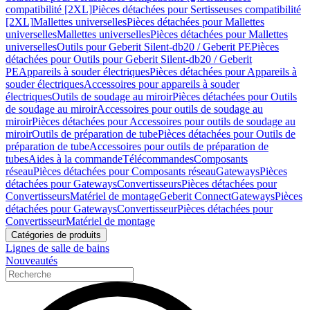
compatibilité [2XL]
Pièces détachées pour Sertisseuses compatibilité
[2XL]
Mallettes universelles
Pièces détachées pour Mallettes
universelles
Mallettes universelles
Pièces détachées pour Mallettes
universelles
Outils pour Geberit Silent-db20 / Geberit PE
Pièces
détachées pour Outils pour Geberit Silent-db20 / Geberit
PE
Appareils à souder électriques
Pièces détachées pour Appareils à
souder électriques
Accessoires pour appareils à souder
électriques
Outils de soudage au miroir
Pièces détachées pour Outils
de soudage au miroir
Accessoires pour outils de soudage au
miroir
Pièces détachées pour Accessoires pour outils de soudage au
miroir
Outils de préparation de tube
Pièces détachées pour Outils de
préparation de tube
Accessoires pour outils de préparation de
tubes
Aides à la commande
Télécommandes
Composants
réseau
Pièces détachées pour Composants réseau
Gateways
Pièces
détachées pour Gateways
Convertisseurs
Pièces détachées pour
Convertisseurs
Matériel de montage
Geberit Connect
Gateways
Pièces
détachées pour Gateways
Convertisseur
Pièces détachées pour
Convertisseur
Matériel de montage
Catégories de produits
Lignes de salle de bains
Nouveautés