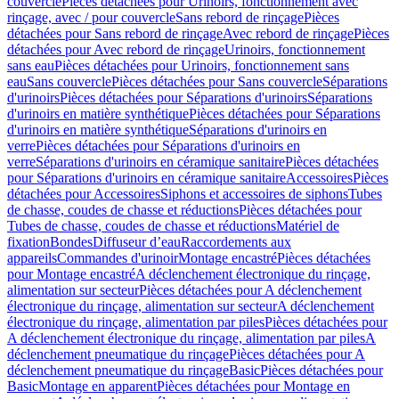
couvercle
Pièces détachées pour Urinoirs, fonctionnement avec
rinçage, avec / pour couvercle
Sans rebord de rinçage
Pièces
détachées pour Sans rebord de rinçage
Avec rebord de rinçage
Pièces
détachées pour Avec rebord de rinçage
Urinoirs, fonctionnement
sans eau
Pièces détachées pour Urinoirs, fonctionnement sans
eau
Sans couvercle
Pièces détachées pour Sans couvercle
Séparations
d'urinoirs
Pièces détachées pour Séparations d'urinoirs
Séparations
d'urinoirs en matière synthétique
Pièces détachées pour Séparations
d'urinoirs en matière synthétique
Séparations d'urinoirs en
verre
Pièces détachées pour Séparations d'urinoirs en
verre
Séparations d'urinoirs en céramique sanitaire
Pièces détachées
pour Séparations d'urinoirs en céramique sanitaire
Accessoires
Pièces
détachées pour Accessoires
Siphons et accessoires de siphons
Tubes
de chasse, coudes de chasse et réductions
Pièces détachées pour
Tubes de chasse, coudes de chasse et réductions
Matériel de
fixation
Bondes
Diffuseur d’eau
Raccordements aux
appareils
Commandes d'urinoir
Montage encastré
Pièces détachées
pour Montage encastré
A déclenchement électronique du rinçage,
alimentation sur secteur
Pièces détachées pour A déclenchement
électronique du rinçage, alimentation sur secteur
A déclenchement
électronique du rinçage, alimentation par piles
Pièces détachées pour
A déclenchement électronique du rinçage, alimentation par piles
A
déclenchement pneumatique du rinçage
Pièces détachées pour A
déclenchement pneumatique du rinçage
Basic
Pièces détachées pour
Basic
Montage en apparent
Pièces détachées pour Montage en