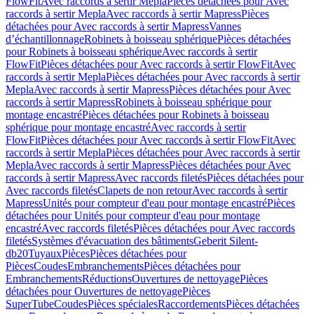
FlowFit
Avec raccords à sertir Mepla
Pièces détachées pour Avec
raccords à sertir Mepla
Avec raccords à sertir Mapress
Pièces
détachées pour Avec raccords à sertir Mapress
Vannes
d’échantillonnage
Robinets à boisseau sphérique
Pièces détachées
pour Robinets à boisseau sphérique
Avec raccords à sertir
FlowFit
Pièces détachées pour Avec raccords à sertir FlowFit
Avec
raccords à sertir Mepla
Pièces détachées pour Avec raccords à sertir
Mepla
Avec raccords à sertir Mapress
Pièces détachées pour Avec
raccords à sertir Mapress
Robinets à boisseau sphérique pour
montage encastré
Pièces détachées pour Robinets à boisseau
sphérique pour montage encastré
Avec raccords à sertir
FlowFit
Pièces détachées pour Avec raccords à sertir FlowFit
Avec
raccords à sertir Mepla
Pièces détachées pour Avec raccords à sertir
Mepla
Avec raccords à sertir Mapress
Pièces détachées pour Avec
raccords à sertir Mapress
Avec raccords filetés
Pièces détachées pour
Avec raccords filetés
Clapets de non retour
Avec raccords à sertir
Mapress
Unités pour compteur d'eau pour montage encastré
Pièces
détachées pour Unités pour compteur d'eau pour montage
encastré
Avec raccords filetés
Pièces détachées pour Avec raccords
filetés
Systèmes d'évacuation des bâtiments
Geberit Silent-
db20
Tuyaux
Pièces
Pièces détachées pour
Pièces
Coudes
Embranchements
Pièces détachées pour
Embranchements
Réductions
Ouvertures de nettoyage
Pièces
détachées pour Ouvertures de nettoyage
Pièces
SuperTube
Coudes
Pièces spéciales
Raccordements
Pièces détachées