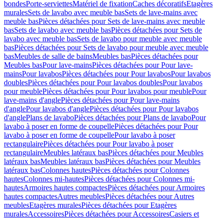
bondes
Porte-serviettes
Matériel de fixation
Caches décoratifs
Etagères
murales
Sets de lavabo avec meuble bas
Sets de lave-mains avec
meuble bas
Pièces détachées pour Sets de lave-mains avec meuble
bas
Sets de lavabo avec meuble bas
Pièces détachées pour Sets de
lavabo avec meuble bas
Sets de lavabo pour meuble avec meuble
bas
Pièces détachées pour Sets de lavabo pour meuble avec meuble
bas
Meubles de salle de bains
Meubles bas
Pièces détachées pour
Meubles bas
Pour lave-mains
Pièces détachées pour Pour lave-
mains
Pour lavabos
Pièces détachées pour Pour lavabos
Pour lavabos
doubles
Pièces détachées pour Pour lavabos doubles
Pour lavabos
pour meuble
Pièces détachées pour Pour lavabos pour meuble
Pour
lave-mains d'angle
Pièces détachées pour Pour lave-mains
d'angle
Pour lavabos d'angle
Pièces détachées pour Pour lavabos
d'angle
Plans de lavabo
Pièces détachées pour Plans de lavabo
Pour
lavabo à poser en forme de coupelle
Pièces détachées pour Pour
lavabo à poser en forme de coupelle
Pour lavabo à poser
rectangulaire
Pièces détachées pour Pour lavabo à poser
rectangulaire
Meubles latéraux bas
Pièces détachées pour Meubles
latéraux bas
Meubles latéraux bas
Pièces détachées pour Meubles
latéraux bas
Colonnes hautes
Pièces détachées pour Colonnes
hautes
Colonnes mi-hautes
Pièces détachées pour Colonnes mi-
hautes
Armoires hautes compactes
Pièces détachées pour Armoires
hautes compactes
Autres meubles
Pièces détachées pour Autres
meubles
Etagères murales
Pièces détachées pour Etagères
murales
Accessoires
Pièces détachées pour Accessoires
Casiers et