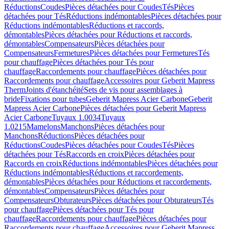
Réductions
Coudes
Pièces détachées pour Coudes
Tés
Pièces
détachées pour Tés
Réductions indémontables
Pièces détachées pour
Réductions indémontables
Réductions et raccords,
démontables
Pièces détachées pour Réductions et raccords,
démontables
Compensateurs
Pièces détachées pour
Compensateurs
Fermetures
Pièces détachées pour Fermetures
Tés
pour chauffage
Pièces détachées pour Tés pour
chauffage
Raccordements pour chauffage
Pièces détachées pour
Raccordements pour chauffage
Accessoires pour Geberit Mapress
Therm
Joints d'étanchéité
Sets de vis pour assemblages à
bride
Fixations pour tubes
Geberit Mapress Acier Carbone
Geberit
Mapress Acier Carbone
Pièces détachées pour Geberit Mapress
Acier Carbone
Tuyaux 1.0034
Tuyaux
1.0215
Mamelons
Manchons
Pièces détachées pour
Manchons
Réductions
Pièces détachées pour
Réductions
Coudes
Pièces détachées pour Coudes
Tés
Pièces
détachées pour Tés
Raccords en croix
Pièces détachées pour
Raccords en croix
Réductions indémontables
Pièces détachées pour
Réductions indémontables
Réductions et raccordements,
démontables
Pièces détachées pour Réductions et raccordements,
démontables
Compensateurs
Pièces détachées pour
Compensateurs
Obturateurs
Pièces détachées pour Obturateurs
Tés
pour chauffage
Pièces détachées pour Tés pour
chauffage
Raccordements pour chauffage
Pièces détachées pour
Raccordements pour chauffage
Accessoires pour Geberit Mapress