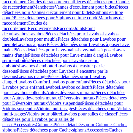
raccordement
Coudes de raccordement
Pièces détachées pour Coudes
de raccordement
Manchettes
Vannes d'écoulement pour bidets
Pièces
détachées pour Vannes d'écoulement pour bidets
Siphons en tube
coudé
Pièces détachées pour Siphons en tube coudé
Manchons de
raccordement
Coudes de
raccordement
Recouvrements
Raccords
Joints
Point
d'eau
Lavabos
Lavabos
Pièces détachées pour Lavabos
Lavabos
doubles
Lavabos pour meuble
Pièces détachées pour Lavabos pour
meuble
Lavabos à poser
Pièces détachées pour Lavabos à poser
Lave-
mains
Pièces détachées pour Lave-mains
Lave-mains à poser
Lave-
mains d'angle
Pièces détachées pour Lave-mains d'angle
Lavabos
semi-emboîtés
Pièces détachées pour Lavabos semi-
emboîtés
Lavabos à emboîter
Lavabos à encastrer par le
dessous
Pièces détachées pour Lavabos à encastrer par le
dessous
Lavabos d'angle
Pièces détachées pour Lavabos
d'angle
Lavabos Comfort
Lavabos pour enfants
Pièces détachées pour
Lavabos pour enfants
Lavabos
Lavabos collectifs
Pièces détachées
pour Lavabos collectifs
Autres déversoirs muraux
Pièces détachées
pour Autres déversoirs muraux
Déversoirs muraux
Pièces détachées
pour Déversoirs muraux
Vidoirs suspendus
Pièces détachées pour
Vidoirs suspendus
Vidoirs multi-usages
Pièces détachées pour Vidoirs
multi-usages
Vidoirs pour plâtre
Lavabos pour salles de classe
Pièces
détachées pour Lavabos pour salles de
classe
Accessoires
Colonnes
Pièces détachées pour Colonnes
Cache-
siphons
Pièces détachées pour Cache-siphons
Accessoires
Caches