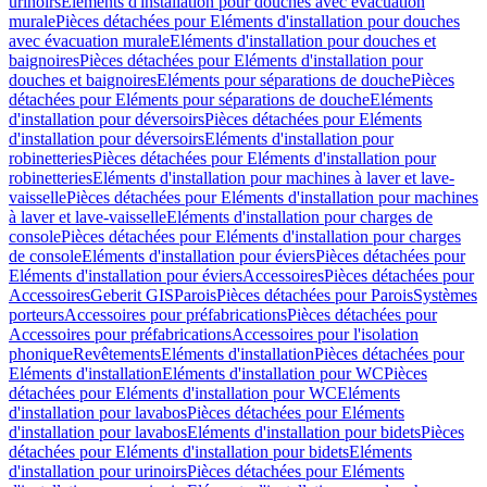
urinoirs
Eléments d'installation pour douches avec évacuation
murale
Pièces détachées pour Eléments d'installation pour douches
avec évacuation murale
Eléments d'installation pour douches et
baignoires
Pièces détachées pour Eléments d'installation pour
douches et baignoires
Eléments pour séparations de douche
Pièces
détachées pour Eléments pour séparations de douche
Eléments
d'installation pour déversoirs
Pièces détachées pour Eléments
d'installation pour déversoirs
Eléments d'installation pour
robinetteries
Pièces détachées pour Eléments d'installation pour
robinetteries
Eléments d'installation pour machines à laver et lave-
vaisselle
Pièces détachées pour Eléments d'installation pour machines
à laver et lave-vaisselle
Eléments d'installation pour charges de
console
Pièces détachées pour Eléments d'installation pour charges
de console
Eléments d'installation pour éviers
Pièces détachées pour
Eléments d'installation pour éviers
Accessoires
Pièces détachées pour
Accessoires
Geberit GIS
Parois
Pièces détachées pour Parois
Systèmes
porteurs
Accessoires pour préfabrications
Pièces détachées pour
Accessoires pour préfabrications
Accessoires pour l'isolation
phonique
Revêtements
Eléments d'installation
Pièces détachées pour
Eléments d'installation
Eléments d'installation pour WC
Pièces
détachées pour Eléments d'installation pour WC
Eléments
d'installation pour lavabos
Pièces détachées pour Eléments
d'installation pour lavabos
Eléments d'installation pour bidets
Pièces
détachées pour Eléments d'installation pour bidets
Eléments
d'installation pour urinoirs
Pièces détachées pour Eléments