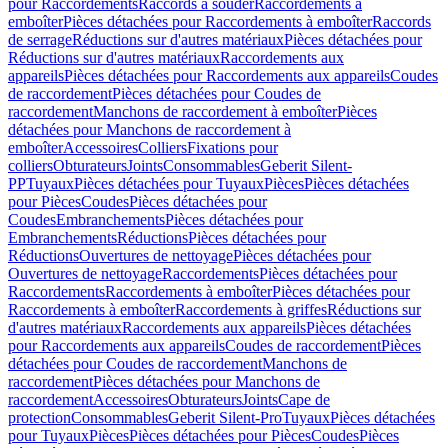
pour Raccordements
Raccords à souder
Raccordements à
emboîter
Pièces détachées pour Raccordements à emboîter
Raccords
de serrage
Réductions sur d'autres matériaux
Pièces détachées pour
Réductions sur d'autres matériaux
Raccordements aux
appareils
Pièces détachées pour Raccordements aux appareils
Coudes
de raccordement
Pièces détachées pour Coudes de
raccordement
Manchons de raccordement à emboîter
Pièces
détachées pour Manchons de raccordement à
emboîter
Accessoires
Colliers
Fixations pour
colliers
Obturateurs
Joints
Consommables
Geberit Silent-
PP
Tuyaux
Pièces détachées pour Tuyaux
Pièces
Pièces détachées
pour Pièces
Coudes
Pièces détachées pour
Coudes
Embranchements
Pièces détachées pour
Embranchements
Réductions
Pièces détachées pour
Réductions
Ouvertures de nettoyage
Pièces détachées pour
Ouvertures de nettoyage
Raccordements
Pièces détachées pour
Raccordements
Raccordements à emboîter
Pièces détachées pour
Raccordements à emboîter
Raccordements à griffes
Réductions sur
d'autres matériaux
Raccordements aux appareils
Pièces détachées
pour Raccordements aux appareils
Coudes de raccordement
Pièces
détachées pour Coudes de raccordement
Manchons de
raccordement
Pièces détachées pour Manchons de
raccordement
Accessoires
Obturateurs
Joints
Cape de
protection
Consommables
Geberit Silent-Pro
Tuyaux
Pièces détachées
pour Tuyaux
Pièces
Pièces détachées pour Pièces
Coudes
Pièces