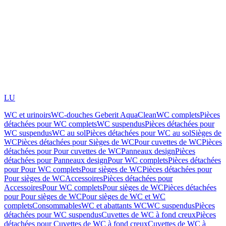
LU
WC et urinoirs
WC-douches Geberit AquaClean
WC complets
Pièces
détachées pour WC complets
WC suspendus
Pièces détachées pour
WC suspendus
WC au sol
Pièces détachées pour WC au sol
Sièges de
WC
Pièces détachées pour Sièges de WC
Pour cuvettes de WC
Pièces
détachées pour Pour cuvettes de WC
Panneaux design
Pièces
détachées pour Panneaux design
Pour WC complets
Pièces détachées
pour Pour WC complets
Pour sièges de WC
Pièces détachées pour
Pour sièges de WC
Accessoires
Pièces détachées pour
Accessoires
Pour WC complets
Pour sièges de WC
Pièces détachées
pour Pour sièges de WC
Pour sièges de WC et WC
complets
Consommables
WC et abattants WC
WC suspendus
Pièces
détachées pour WC suspendus
Cuvettes de WC à fond creux
Pièces
détachées pour Cuvettes de WC à fond creux
Cuvettes de WC à