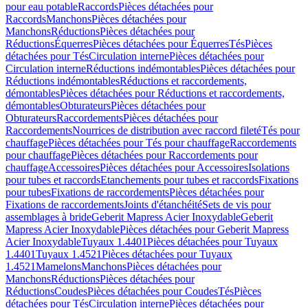
pour eau potable
Raccords
Pièces détachées pour
Raccords
Manchons
Pièces détachées pour
Manchons
Réductions
Pièces détachées pour
Réductions
Équerres
Pièces détachées pour Équerres
Tés
Pièces
détachées pour Tés
Circulation interne
Pièces détachées pour
Circulation interne
Réductions indémontables
Pièces détachées pour
Réductions indémontables
Réductions et raccordements,
démontables
Pièces détachées pour Réductions et raccordements,
démontables
Obturateurs
Pièces détachées pour
Obturateurs
Raccordements
Pièces détachées pour
Raccordements
Nourrices de distribution avec raccord fileté
Tés pour
chauffage
Pièces détachées pour Tés pour chauffage
Raccordements
pour chauffage
Pièces détachées pour Raccordements pour
chauffage
Accessoires
Pièces détachées pour Accessoires
Isolations
pour tubes et raccords
Etanchements pour tubes et raccords
Fixations
pour tubes
Fixations de raccordements
Pièces détachées pour
Fixations de raccordements
Joints d'étanchéité
Sets de vis pour
assemblages à bride
Geberit Mapress Acier Inoxydable
Geberit
Mapress Acier Inoxydable
Pièces détachées pour Geberit Mapress
Acier Inoxydable
Tuyaux 1.4401
Pièces détachées pour Tuyaux
1.4401
Tuyaux 1.4521
Pièces détachées pour Tuyaux
1.4521
Mamelons
Manchons
Pièces détachées pour
Manchons
Réductions
Pièces détachées pour
Réductions
Coudes
Pièces détachées pour Coudes
Tés
Pièces
détachées pour Tés
Circulation interne
Pièces détachées pour