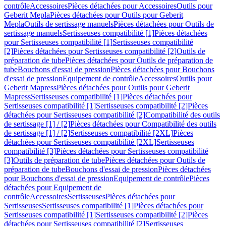
contrôle
Accessoires
Pièces détachées pour Accessoires
Outils pour
Geberit Mepla
Pièces détachées pour Outils pour Geberit
Mepla
Outils de sertissage manuels
Pièces détachées pour Outils de
sertissage manuels
Sertisseuses compatibilité [1]
Pièces détachées
pour Sertisseuses compatibilité [1]
Sertisseuses compatibilité
[2]
Pièces détachées pour Sertisseuses compatibilité [2]
Outils de
préparation de tube
Pièces détachées pour Outils de préparation de
tube
Bouchons d'essai de pression
Pièces détachées pour Bouchons
d'essai de pression
Equipement de contrôle
Accessoires
Outils pour
Geberit Mapress
Pièces détachées pour Outils pour Geberit
Mapress
Sertisseuses compatibilité [1]
Pièces détachées pour
Sertisseuses compatibilité [1]
Sertisseuses compatibilité [2]
Pièces
détachées pour Sertisseuses compatibilité [2]
Compatibilité des outils
de sertissage [1] / [2]
Pièces détachées pour Compatibilité des outils
de sertissage [1] / [2]
Sertisseuses compatibilité [2XL]
Pièces
détachées pour Sertisseuses compatibilité [2XL]
Sertisseuses
compatibilité [3]
Pièces détachées pour Sertisseuses compatibilité
[3]
Outils de préparation de tube
Pièces détachées pour Outils de
préparation de tube
Bouchons d'essai de pression
Pièces détachées
pour Bouchons d'essai de pression
Equipement de contrôle
Pièces
détachées pour Equipement de
contrôle
Accessoires
Sertisseuses
Pièces détachées pour
Sertisseuses
Sertisseuses compatibilité [1]
Pièces détachées pour
Sertisseuses compatibilité [1]
Sertisseuses compatibilité [2]
Pièces
détachées pour Sertisseuses compatibilité [2]
Sertisseuses