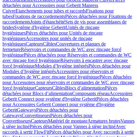
détachées pour Accessoires pour Geberit Mapress
Cuivre
Etanchements pour tubes et raccords
Fixations pour
tubes
Fixations de raccordements
Pièces détachées pour Fixations de
raccordements
Joints d'étanchéité
Sets de vis pour assemblages de
brides
Système d'hygiène Geberit
Unités de rinçage
hygiéniques
Pièces détachées pour Unités de rinçage
hygiéniques
Accessoires pour unités de rinçage
hygiéniques
Capteurs
Câbles
Couvertures et plaques de
fermeture
Réservoirs et commandes de WC avec rinçage forcé
hygiénique
Pièces détachées pour Réservoirs et commandes de WC
avec rinçage forcé hygiénique
Réservoirs à encastrer avec rinçage
forcé hygiénique
Modules d’hygiène intégrés
Pièces détachées pour
Modules d’hygiène intégrés
Accessoires pour réservoirs et
commandes de WC avec rinçage forcé hygiénique
Pièces détachées
pour Accessoires pour réservoirs et commandes de WC avec rinçage
forcé hygiénique
Capteurs
Câbles
Blocs d’alimentation
Pièces
détachées pour Blocs d’alimentation
Composants réseau
Accessoires
Geberit Connect pour système d'hygiène Geberit
Pièces détachées
pour Accessoires Geberit Connect pour système d'hygiène
Geberit
Gateways
Pièces détachées pour
Gateways
Convertisseurs
Pièces détachées pour
Convertisseurs
Capteurs
Matériel de montage
Armatures brutes
Vannes
à siège incliné
Pièces détachées pour Vannes à siège incliné
Avec
raccords à sertir FlowFit
Pièces détachées pour Avec raccords à sertir