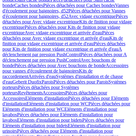
bonde
Caches bondes
Pièces détachées pour Caches bondes
Vannes
d'écoulement pour baignoires, d52
Pièces détachées pour Vannes
d'écoulement pour baignoires, d52
Avec vidage excentrique
Pièces
détachées pour Avec vidage excentrique
Kits de finition pour vidage
excentrique
Pièces détachées pour Kits de finition pour vidage
excentrique
Avec vidage excentrique et arrivée d'eau
Pièces
détachées pour Avec vidage excentrique et arrivée d'eau
Kits de
finition pour vidage excentrique et arrivée d'eau
Pièces détachées
pour Kits de finition pour vidage excentrique et arrivée d'eau
A
déclenchement par pression PushControl
Pièces détachées pour A
déclenchement par pression PushControl
Avec bouchons de
bonde
Pièces détachées pour Avec bouchons de bonde
Accessoires
pour vannes d'écoulement de baignoires
Kits de
raccordement
Arrivées d'eau
Systèmes d'installation et de chasse
d'eau
Geberit Duofix
Parois
Pièces détachées pour Parois
Systèmes
porteurs
Pièces détachées pour Systèmes
porteurs
Revêtements
Accessoires
Pièces détachées pour
Accessoires
Eléments d'installation
Pièces détachées pour Eléments
d'installation
Eléments d'installation pour WC
Pièces détachées pour
Eléments d'installation pour WC
Eléments d'installation pour
lavabos
Pièces détachées pour Eléments d'installation pour
lavabos
Eléments d'installation pour bidets
Pièces détachées pour
Eléments d'installation pour bidets
Eléments d'installation pour
urinoirs
Pièces détachées pour Eléments d'installation pour