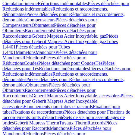
Circulation interne
Réductions indémontables
Pièces détachées pour
Réductions indémontables
Réductions et raccordements,
démontables
Pièces détachées pour Réductions et raccordements,
démontables
Compensateurs
Pièces détachées pour
Compensateurs
Obturateurs
Pièces détachées pour
Obturateurs
Raccordements
Pièces détachées pour
Raccordements
Geberit Mapress Acier Inoxydable, gaz
Pièces
détachées pour Geberit Mapress Acier Inoxydable, gaz
Tubes
1.4401
Pièces détachées pour Tubes
1.4401
Mamelons
Manchons
Pièces détachées pour
Manchons
Réductions
Pièces détachées pour
Réductions
Coudes
Pièces détachées pour Coudes
Tés
Pièces
détachées pour Tés
Réductions indémontables
Pièces détachées pour
Réductions indémontables
Réductions et raccordements,
démontables
Pièces détachées pour Réductions et raccordements,
démontables
Obturateurs
Pièces détachées pour
Obturateurs
Raccordements
Pièces détachées pour
Raccordements
Geberit Mapress Acier Inoxydable, accessoires
Pièces
détachées pour Geberit Mapress Acier Inoxydable,
accessoires
Etanchements pour tubes et raccords
Fixations pour
tubes
Fixations de raccordements
Pièces détachées pour Fixations de
raccordements
Joints d'étanchéité
Sets de vis pour assemblages de
brides
Geberit Mapress Therm
Tuyaux Therm
Raccords
Pièces
détachées pour Raccords
Manchons
Pièces détachées pour
Manchons
Réductions
Pièces détachées pour