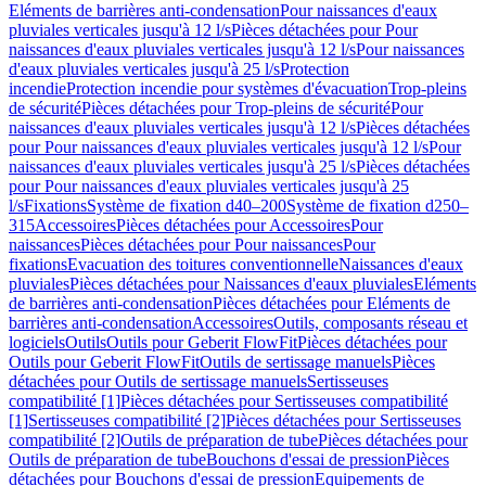
Eléments de barrières anti-condensation
Pour naissances d'eaux
pluviales verticales jusqu'à 12 l/s
Pièces détachées pour Pour
naissances d'eaux pluviales verticales jusqu'à 12 l/s
Pour naissances
d'eaux pluviales verticales jusqu'à 25 l/s
Protection
incendie
Protection incendie pour systèmes d'évacuation
Trop-pleins
de sécurité
Pièces détachées pour Trop-pleins de sécurité
Pour
naissances d'eaux pluviales verticales jusqu'à 12 l/s
Pièces détachées
pour Pour naissances d'eaux pluviales verticales jusqu'à 12 l/s
Pour
naissances d'eaux pluviales verticales jusqu'à 25 l/s
Pièces détachées
pour Pour naissances d'eaux pluviales verticales jusqu'à 25
l/s
Fixations
Système de fixation d40–200
Système de fixation d250–
315
Accessoires
Pièces détachées pour Accessoires
Pour
naissances
Pièces détachées pour Pour naissances
Pour
fixations
Evacuation des toitures conventionnelle
Naissances d'eaux
pluviales
Pièces détachées pour Naissances d'eaux pluviales
Eléments
de barrières anti-condensation
Pièces détachées pour Eléments de
barrières anti-condensation
Accessoires
Outils, composants réseau et
logiciels
Outils
Outils pour Geberit FlowFit
Pièces détachées pour
Outils pour Geberit FlowFit
Outils de sertissage manuels
Pièces
détachées pour Outils de sertissage manuels
Sertisseuses
compatibilité [1]
Pièces détachées pour Sertisseuses compatibilité
[1]
Sertisseuses compatibilité [2]
Pièces détachées pour Sertisseuses
compatibilité [2]
Outils de préparation de tube
Pièces détachées pour
Outils de préparation de tube
Bouchons d'essai de pression
Pièces
détachées pour Bouchons d'essai de pression
Equipements de