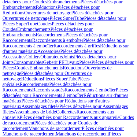
détachées pour Coudes
Embranchements
Pièces détachées pour
Embranchements
Réductions
Pièces détachées pour
Réductions
Ouvertures de nettoyage
Pièces détachées pour
Ouvertures de nettoyage
Pièces SuperTube
Pièces détachées pour
Pièces SuperTube
Coudes
Pièces détachées pour
Coudes
Embranchements
Pièces détachées pour
Embranchements
Raccordements
Pièces détachées pour
Raccordements
Raccordements à emboîter
Pièces détachées pour
Raccordements à emboîter
Raccordements à griffes
Réductions sur
d'autres matériaux
Accessoires
Pièces détachées pour
Accessoires
Colliers
Obturateurs
Joints
Pièces détachées pour
Joints
Consommables
Geberit PE
Tuyaux
Pièces
Pièces détachées pour
Pièces
Coudes
Embranchements
Réductions
Ouvertures de
nettoyage
Pièces détachées pour Ouvertures de
nettoyage
Réductions
Pièces SuperTube
Pièces
spéciales
Raccordements
Pièces détachées pour
Raccordements
Raccords soudés
Raccordements à emboîter
Pièces
détachées pour Raccordements à emboîter
Réductions sur d'autres
matériaux
Pièces détachées pour Réductions sur d'autres
matériaux
Assemblages filetés
Pièces détachées pour Assemblages
filetés
Assemblages de bride
Collerettes
Raccordements aux
appareils
Pièces détachées pour Raccordements aux appareils
Coudes
de raccordement
Pièces détachées pour Coudes de
raccordement
Manchons de raccordement
Pièces détachées pour
Manchons de raccordement
Manchons de raccordement
Pièces