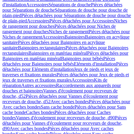
d'installation
Accessoires
Séparations de douche
Pièces détachées
pour Séparations de douche
Séparations de douche pour douche de
plain-pied
Pièces détachées pour Séparations de douche pour douche
de plain-pied
Accessoires
Pièces détachées pour Accessoires
Niches
de rangement pour douches
Pièces détachées pour Niches de
rangement pour douches
Niches de rangement
Pièces détachées pour
Niches de rangement
Accessoires
Baignoires
Baignoires en acrylique
sanitaire
Pièces détachées pour Baignoires en acrylique
sanitaire
Baignoires rectangulaires
Pièces détachées pour Baignoires
rectangulaires
Baignoires en matériau minéral
Pièces détachées pour
Baignoires en matériau minéral
Baignoires pour bébés
Pièces
détachées pour Baignoires pour bébés
Eléments d'installation
Pièces
détachées pour Eléments d'installation
Jeux de pieds et jeux de
traverses et fixations murales
Pièces détachées pour Jeux de pieds et
jeux de traverses et fixations murales
Accessoires
Kits de
réparation
Autres accessoires
Raccordements aux appareils pour
douches et baignoires
Vannes d'écoulement pour receveurs de
douche, d52
Pièces détachées pour Vannes d'écoulement pour
receveurs de douche, d52
Avec caches bondes
Pièces détachées pour
Avec caches bondes
Sans cache bonde
Pièces détachées pour Sans
cache bonde
Caches bondes
Pièces détachées pour Caches
bondes
Vannes d'écoulement pour receveurs de douche, d90
Pièces
détachées pour Vannes d'écoulement pour receveurs de douche,
d90
Avec caches bondes
Pièces détachées pour Avec caches
bondes
Sans cache bonde
Pièces détachées pour Sans cache