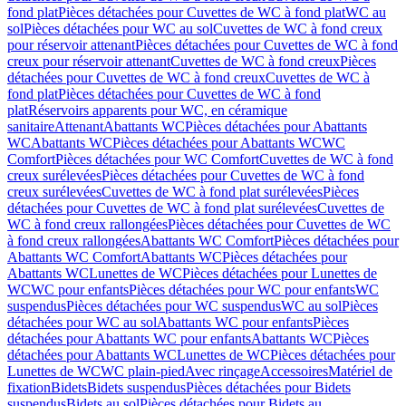
fond plat
Pièces détachées pour Cuvettes de WC à fond plat
WC au
sol
Pièces détachées pour WC au sol
Cuvettes de WC à fond creux
pour réservoir attenant
Pièces détachées pour Cuvettes de WC à fond
creux pour réservoir attenant
Cuvettes de WC à fond creux
Pièces
détachées pour Cuvettes de WC à fond creux
Cuvettes de WC à
fond plat
Pièces détachées pour Cuvettes de WC à fond
plat
Réservoirs apparents pour WC, en céramique
sanitaire
Attenant
Abattants WC
Pièces détachées pour Abattants
WC
Abattants WC
Pièces détachées pour Abattants WC
WC
Comfort
Pièces détachées pour WC Comfort
Cuvettes de WC à fond
creux surélevées
Pièces détachées pour Cuvettes de WC à fond
creux surélevées
Cuvettes de WC à fond plat surélevées
Pièces
détachées pour Cuvettes de WC à fond plat surélevées
Cuvettes de
WC à fond creux rallongées
Pièces détachées pour Cuvettes de WC
à fond creux rallongées
Abattants WC Comfort
Pièces détachées pour
Abattants WC Comfort
Abattants WC
Pièces détachées pour
Abattants WC
Lunettes de WC
Pièces détachées pour Lunettes de
WC
WC pour enfants
Pièces détachées pour WC pour enfants
WC
suspendus
Pièces détachées pour WC suspendus
WC au sol
Pièces
détachées pour WC au sol
Abattants WC pour enfants
Pièces
détachées pour Abattants WC pour enfants
Abattants WC
Pièces
détachées pour Abattants WC
Lunettes de WC
Pièces détachées pour
Lunettes de WC
WC plain-pied
Avec rinçage
Accessoires
Matériel de
fixation
Bidets
Bidets suspendus
Pièces détachées pour Bidets
suspendus
Bidets au sol
Pièces détachées pour Bidets au