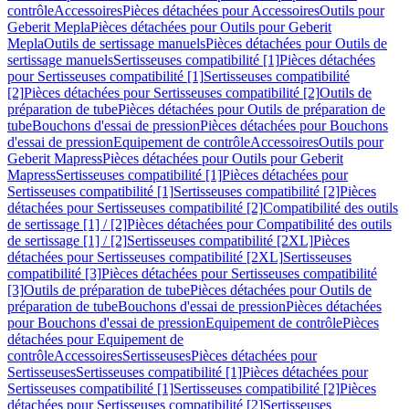
contrôle
Accessoires
Pièces détachées pour Accessoires
Outils pour
Geberit Mepla
Pièces détachées pour Outils pour Geberit
Mepla
Outils de sertissage manuels
Pièces détachées pour Outils de
sertissage manuels
Sertisseuses compatibilité [1]
Pièces détachées
pour Sertisseuses compatibilité [1]
Sertisseuses compatibilité
[2]
Pièces détachées pour Sertisseuses compatibilité [2]
Outils de
préparation de tube
Pièces détachées pour Outils de préparation de
tube
Bouchons d'essai de pression
Pièces détachées pour Bouchons
d'essai de pression
Equipement de contrôle
Accessoires
Outils pour
Geberit Mapress
Pièces détachées pour Outils pour Geberit
Mapress
Sertisseuses compatibilité [1]
Pièces détachées pour
Sertisseuses compatibilité [1]
Sertisseuses compatibilité [2]
Pièces
détachées pour Sertisseuses compatibilité [2]
Compatibilité des outils
de sertissage [1] / [2]
Pièces détachées pour Compatibilité des outils
de sertissage [1] / [2]
Sertisseuses compatibilité [2XL]
Pièces
détachées pour Sertisseuses compatibilité [2XL]
Sertisseuses
compatibilité [3]
Pièces détachées pour Sertisseuses compatibilité
[3]
Outils de préparation de tube
Pièces détachées pour Outils de
préparation de tube
Bouchons d'essai de pression
Pièces détachées
pour Bouchons d'essai de pression
Equipement de contrôle
Pièces
détachées pour Equipement de
contrôle
Accessoires
Sertisseuses
Pièces détachées pour
Sertisseuses
Sertisseuses compatibilité [1]
Pièces détachées pour
Sertisseuses compatibilité [1]
Sertisseuses compatibilité [2]
Pièces
détachées pour Sertisseuses compatibilité [2]
Sertisseuses