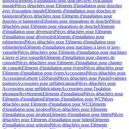
urinoirs
Eléments d'installation pour douches avec évacuation
murale
Pièces détachées pour Eléments d'installation pour douches
avec évacuation murale
Eléments d'installation pour douches et
baignoires
Pièces détachées pour Eléments d'installation pour
douches et baignoires
Eléments pour séparations de douche
Pièces
détachées pour Eléments pour séparations de douche
Eléments
d'installation pour déversoirs
Pièces détachées pour Eléments
d'installation pour déversoirs
Eléments d'installation pour
robinetteries
Pièces détachées pour Eléments d'installation pour
robinetteries
Eléments d'installation pour machines à laver et lave-
vaisselle
Pièces détachées pour Eléments d'installation pour machines
à laver et lave-vaisselle
Eléments d'installation pour charges de
console
Pièces détachées pour Eléments d'installation pour charges
de console
Eléments d'installation pour éviers
Pièces détachées pour
Eléments d'installation pour éviers
Accessoires
Pièces détachées pour
Accessoires
Geberit GIS
Parois
Pièces détachées pour Parois
Systèmes
porteurs
Accessoires pour préfabrications
Pièces détachées pour
Accessoires pour préfabrications
Accessoires pour l'isolation
phonique
Revêtements
Eléments d'installation
Pièces détachées pour
Eléments d'installation
Eléments d'installation pour WC
Pièces
détachées pour Eléments d'installation pour WC
Eléments
d'installation pour lavabos
Pièces détachées pour Eléments
d'installation pour lavabos
Eléments d'installation pour bidets
Pièces
détachées pour Eléments d'installation pour bidets
Eléments
d'installation pour urinoirs
Pièces détachées pour Eléments