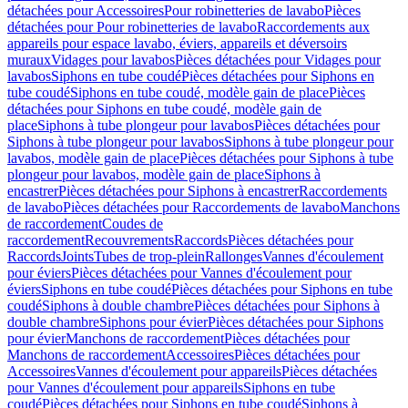
détachées pour Accessoires
Pour robinetteries de lavabo
Pièces
détachées pour Pour robinetteries de lavabo
Raccordements aux
appareils pour espace lavabo, éviers, appareils et déversoirs
muraux
Vidages pour lavabos
Pièces détachées pour Vidages pour
lavabos
Siphons en tube coudé
Pièces détachées pour Siphons en
tube coudé
Siphons en tube coudé, modèle gain de place
Pièces
détachées pour Siphons en tube coudé, modèle gain de
place
Siphons à tube plongeur pour lavabos
Pièces détachées pour
Siphons à tube plongeur pour lavabos
Siphons à tube plongeur pour
lavabos, modèle gain de place
Pièces détachées pour Siphons à tube
plongeur pour lavabos, modèle gain de place
Siphons à
encastrer
Pièces détachées pour Siphons à encastrer
Raccordements
de lavabo
Pièces détachées pour Raccordements de lavabo
Manchons
de raccordement
Coudes de
raccordement
Recouvrements
Raccords
Pièces détachées pour
Raccords
Joints
Tubes de trop-plein
Rallonges
Vannes d'écoulement
pour éviers
Pièces détachées pour Vannes d'écoulement pour
éviers
Siphons en tube coudé
Pièces détachées pour Siphons en tube
coudé
Siphons à double chambre
Pièces détachées pour Siphons à
double chambre
Siphons pour évier
Pièces détachées pour Siphons
pour évier
Manchons de raccordement
Pièces détachées pour
Manchons de raccordement
Accessoires
Pièces détachées pour
Accessoires
Vannes d'écoulement pour appareils
Pièces détachées
pour Vannes d'écoulement pour appareils
Siphons en tube
coudé
Pièces détachées pour Siphons en tube coudé
Siphons à