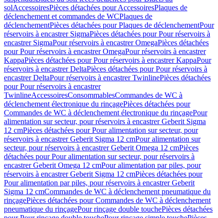
sol
Accessoires
Pièces détachées pour Accessoires
Plaques de
déclenchement et commandes de WC
Plaques de
déclenchement
Pièces détachées pour Plaques de déclenchement
Pour
réservoirs à encastrer Sigma
Pièces détachées pour Pour réservoirs à
encastrer Sigma
Pour réservoirs à encastrer Omega
Pièces détachées
pour Pour réservoirs à encastrer Omega
Pour réservoirs à encastrer
Kappa
Pièces détachées pour Pour réservoirs à encastrer Kappa
Pour
réservoirs à encastrer Delta
Pièces détachées pour Pour réservoirs à
encastrer Delta
Pour réservoirs à encastrer Twinline
Pièces détachées
pour Pour réservoirs à encastrer
Twinline
Accessoires
Consommables
Commandes de WC à
déclenchement électronique du rinçage
Pièces détachées pour
Commandes de WC à déclenchement électronique du rinçage
Pour
alimentation sur secteur, pour réservoirs à encastrer Geberit Sigma
12 cm
Pièces détachées pour Pour alimentation sur secteur, pour
réservoirs à encastrer Geberit Sigma 12 cm
Pour alimentation sur
secteur, pour réservoirs à encastrer Geberit Omega 12 cm
Pièces
détachées pour Pour alimentation sur secteur, pour réservoirs à
encastrer Geberit Omega 12 cm
Pour alimentation par piles, pour
réservoirs à encastrer Geberit Sigma 12 cm
Pièces détachées pour
Pour alimentation par piles, pour réservoirs à encastrer Geberit
Sigma 12 cm
Commandes de WC à déclenchement pneumatique du
rinçage
Pièces détachées pour Commandes de WC à déclenchement
pneumatique du rinçage
Pour rinçage double touche
Pièces détachées
pour Pour rinçage double touche
Pour rinçage simple touche
Pièces