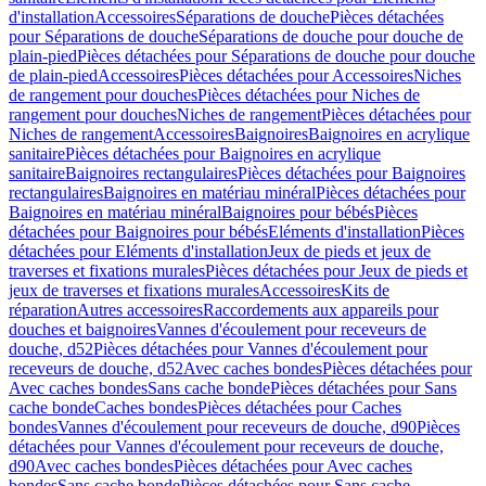
d'installation
Accessoires
Séparations de douche
Pièces détachées
pour Séparations de douche
Séparations de douche pour douche de
plain-pied
Pièces détachées pour Séparations de douche pour douche
de plain-pied
Accessoires
Pièces détachées pour Accessoires
Niches
de rangement pour douches
Pièces détachées pour Niches de
rangement pour douches
Niches de rangement
Pièces détachées pour
Niches de rangement
Accessoires
Baignoires
Baignoires en acrylique
sanitaire
Pièces détachées pour Baignoires en acrylique
sanitaire
Baignoires rectangulaires
Pièces détachées pour Baignoires
rectangulaires
Baignoires en matériau minéral
Pièces détachées pour
Baignoires en matériau minéral
Baignoires pour bébés
Pièces
détachées pour Baignoires pour bébés
Eléments d'installation
Pièces
détachées pour Eléments d'installation
Jeux de pieds et jeux de
traverses et fixations murales
Pièces détachées pour Jeux de pieds et
jeux de traverses et fixations murales
Accessoires
Kits de
réparation
Autres accessoires
Raccordements aux appareils pour
douches et baignoires
Vannes d'écoulement pour receveurs de
douche, d52
Pièces détachées pour Vannes d'écoulement pour
receveurs de douche, d52
Avec caches bondes
Pièces détachées pour
Avec caches bondes
Sans cache bonde
Pièces détachées pour Sans
cache bonde
Caches bondes
Pièces détachées pour Caches
bondes
Vannes d'écoulement pour receveurs de douche, d90
Pièces
détachées pour Vannes d'écoulement pour receveurs de douche,
d90
Avec caches bondes
Pièces détachées pour Avec caches
bondes
Sans cache bonde
Pièces détachées pour Sans cache