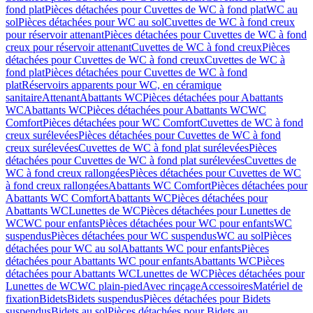
fond plat
Pièces détachées pour Cuvettes de WC à fond plat
WC au
sol
Pièces détachées pour WC au sol
Cuvettes de WC à fond creux
pour réservoir attenant
Pièces détachées pour Cuvettes de WC à fond
creux pour réservoir attenant
Cuvettes de WC à fond creux
Pièces
détachées pour Cuvettes de WC à fond creux
Cuvettes de WC à
fond plat
Pièces détachées pour Cuvettes de WC à fond
plat
Réservoirs apparents pour WC, en céramique
sanitaire
Attenant
Abattants WC
Pièces détachées pour Abattants
WC
Abattants WC
Pièces détachées pour Abattants WC
WC
Comfort
Pièces détachées pour WC Comfort
Cuvettes de WC à fond
creux surélevées
Pièces détachées pour Cuvettes de WC à fond
creux surélevées
Cuvettes de WC à fond plat surélevées
Pièces
détachées pour Cuvettes de WC à fond plat surélevées
Cuvettes de
WC à fond creux rallongées
Pièces détachées pour Cuvettes de WC
à fond creux rallongées
Abattants WC Comfort
Pièces détachées pour
Abattants WC Comfort
Abattants WC
Pièces détachées pour
Abattants WC
Lunettes de WC
Pièces détachées pour Lunettes de
WC
WC pour enfants
Pièces détachées pour WC pour enfants
WC
suspendus
Pièces détachées pour WC suspendus
WC au sol
Pièces
détachées pour WC au sol
Abattants WC pour enfants
Pièces
détachées pour Abattants WC pour enfants
Abattants WC
Pièces
détachées pour Abattants WC
Lunettes de WC
Pièces détachées pour
Lunettes de WC
WC plain-pied
Avec rinçage
Accessoires
Matériel de
fixation
Bidets
Bidets suspendus
Pièces détachées pour Bidets
suspendus
Bidets au sol
Pièces détachées pour Bidets au