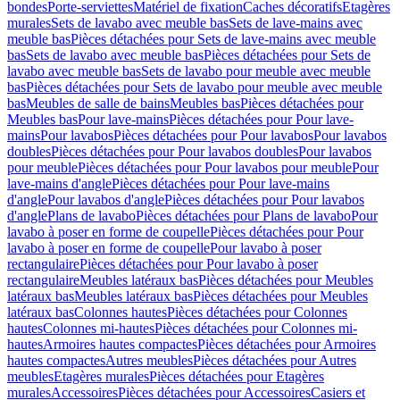
bondes
Porte-serviettes
Matériel de fixation
Caches décoratifs
Etagères
murales
Sets de lavabo avec meuble bas
Sets de lave-mains avec
meuble bas
Pièces détachées pour Sets de lave-mains avec meuble
bas
Sets de lavabo avec meuble bas
Pièces détachées pour Sets de
lavabo avec meuble bas
Sets de lavabo pour meuble avec meuble
bas
Pièces détachées pour Sets de lavabo pour meuble avec meuble
bas
Meubles de salle de bains
Meubles bas
Pièces détachées pour
Meubles bas
Pour lave-mains
Pièces détachées pour Pour lave-
mains
Pour lavabos
Pièces détachées pour Pour lavabos
Pour lavabos
doubles
Pièces détachées pour Pour lavabos doubles
Pour lavabos
pour meuble
Pièces détachées pour Pour lavabos pour meuble
Pour
lave-mains d'angle
Pièces détachées pour Pour lave-mains
d'angle
Pour lavabos d'angle
Pièces détachées pour Pour lavabos
d'angle
Plans de lavabo
Pièces détachées pour Plans de lavabo
Pour
lavabo à poser en forme de coupelle
Pièces détachées pour Pour
lavabo à poser en forme de coupelle
Pour lavabo à poser
rectangulaire
Pièces détachées pour Pour lavabo à poser
rectangulaire
Meubles latéraux bas
Pièces détachées pour Meubles
latéraux bas
Meubles latéraux bas
Pièces détachées pour Meubles
latéraux bas
Colonnes hautes
Pièces détachées pour Colonnes
hautes
Colonnes mi-hautes
Pièces détachées pour Colonnes mi-
hautes
Armoires hautes compactes
Pièces détachées pour Armoires
hautes compactes
Autres meubles
Pièces détachées pour Autres
meubles
Etagères murales
Pièces détachées pour Etagères
murales
Accessoires
Pièces détachées pour Accessoires
Casiers et