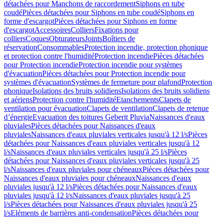
détachées pour Manchons de raccordement
Siphons en tube
coudé
Pièces détachées pour Siphons en tube coudé
Siphons en
forme d'escargot
Pièces détachées pour Siphons en forme
d'escargot
Accessoires
Colliers
Fixations pour
colliers
Coques
Obturateurs
Joints
Boîtiers de
réservation
Consommables
Protection incendie, protection phonique
et protection contre l'humidité
Protection incendie
Pièces détachées
pour Protection incendie
Protection incendie pour systèmes
d'évacuation
Pièces détachées pour Protection incendie pour
systèmes d'évacuation
Systèmes de fermeture pour plafond
Protection
phonique
Isolations des bruits solidiens
Isolations des bruits solidiens
et aériens
Protection contre l'humidité
Etanchements
Clapets de
ventilation pour évacuation
Clapets de ventilation
Clapets de retenue
d’énergie
Evacuation des toitures Geberit Pluvia
Naissances d'eaux
pluviales
Pièces détachées pour Naissances d'eaux
pluviales
Naissances d'eaux pluviales verticales jusqu'à 12 l/s
Pièces
détachées pour Naissances d'eaux pluviales verticales jusqu'à 12
l/s
Naissances d'eaux pluviales verticales jusqu'à 25 l/s
Pièces
détachées pour Naissances d'eaux pluviales verticales jusqu'à 25
l/s
Naissances d'eaux pluviales pour chéneaux
Pièces détachées pour
Naissances d'eaux pluviales pour chéneaux
Naissances d'eaux
pluviales jusqu'à 12 l/s
Pièces détachées pour Naissances d'eaux
pluviales jusqu'à 12 l/s
Naissances d'eaux pluviales jusqu'à 25
l/s
Pièces détachées pour Naissances d'eaux pluviales jusqu'à 25
l/s
Eléments de barrières anti-condensation
Pièces détachées pour