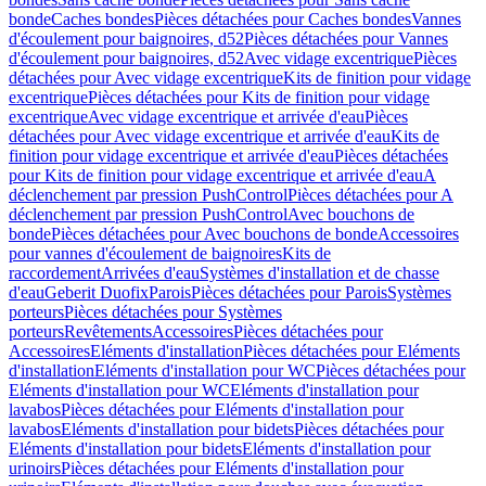
bonde
Caches bondes
Pièces détachées pour Caches bondes
Vannes
d'écoulement pour baignoires, d52
Pièces détachées pour Vannes
d'écoulement pour baignoires, d52
Avec vidage excentrique
Pièces
détachées pour Avec vidage excentrique
Kits de finition pour vidage
excentrique
Pièces détachées pour Kits de finition pour vidage
excentrique
Avec vidage excentrique et arrivée d'eau
Pièces
détachées pour Avec vidage excentrique et arrivée d'eau
Kits de
finition pour vidage excentrique et arrivée d'eau
Pièces détachées
pour Kits de finition pour vidage excentrique et arrivée d'eau
A
déclenchement par pression PushControl
Pièces détachées pour A
déclenchement par pression PushControl
Avec bouchons de
bonde
Pièces détachées pour Avec bouchons de bonde
Accessoires
pour vannes d'écoulement de baignoires
Kits de
raccordement
Arrivées d'eau
Systèmes d'installation et de chasse
d'eau
Geberit Duofix
Parois
Pièces détachées pour Parois
Systèmes
porteurs
Pièces détachées pour Systèmes
porteurs
Revêtements
Accessoires
Pièces détachées pour
Accessoires
Eléments d'installation
Pièces détachées pour Eléments
d'installation
Eléments d'installation pour WC
Pièces détachées pour
Eléments d'installation pour WC
Eléments d'installation pour
lavabos
Pièces détachées pour Eléments d'installation pour
lavabos
Eléments d'installation pour bidets
Pièces détachées pour
Eléments d'installation pour bidets
Eléments d'installation pour
urinoirs
Pièces détachées pour Eléments d'installation pour