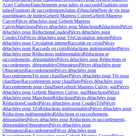
Acier Carbone
Etanchements pour tubes et raccords
Fixations pour
tubes
Fixations de raccordements
Joints d'étanchéité
Sets de vis pour
assemblages de brides
Geberit Mapress Cuivre
Geberit Mapress
Cuivre
Pièces détachées pour Geberit Mapress
Cuivre
Manchons
Pièces détachées pour Manchons
Réductions
Pièces
détachées pour Réductions
Coudes
Pièces détachées pour
Coudes
Tés
Pièces détachées pour Tés
Circulation interne
Pièces
détachées pour Circulation interne
Raccords en croix
Pièces
détachées pour Raccords en croix
Réductions indémontables
Pièces
détachées pour Réductions indémontables
Réductions et
raccordements, démontables
Pièces détachées pour Réductions et
raccordements, démontables
Obturateurs
Pièces détachées pour
Obturateurs
Raccordements
Pièces détachées pour
Raccordements
Tés pour chauffage
Pièces détachées pour Tés pour
chauffage
Raccordements pour chauffage
Pièces détachées pour
Raccordements pour chauffage
Geberit Mapress Cuivre, gaz
Pièces
détachées pour Geberit Mapress Cuivre, gaz
Manchons
Pièces
détachées pour Manchons
Réductions
Pièces détachées pour
Réductions
Coudes
Pièces détachées pour Coudes
Tés
Pièces
détachées pour Tés
Réductions indémontables
Pièces détachées pour
Réductions indémontables
Réductions et raccordements,
démontables
Pièces détachées pour Réductions et raccordements,
démontables
Obturateurs
Pièces détachées pour
Obturateurs
Raccordements
Pièces détachées pour
Raccordements
Accessoires pour Geberit Mapress Cuivre
Pièces