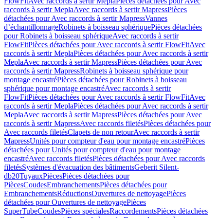
FlowFit
Avec raccords à sertir Mepla
Pièces détachées pour Avec
raccords à sertir Mepla
Avec raccords à sertir Mapress
Pièces
détachées pour Avec raccords à sertir Mapress
Vannes
d’échantillonnage
Robinets à boisseau sphérique
Pièces détachées
pour Robinets à boisseau sphérique
Avec raccords à sertir
FlowFit
Pièces détachées pour Avec raccords à sertir FlowFit
Avec
raccords à sertir Mepla
Pièces détachées pour Avec raccords à sertir
Mepla
Avec raccords à sertir Mapress
Pièces détachées pour Avec
raccords à sertir Mapress
Robinets à boisseau sphérique pour
montage encastré
Pièces détachées pour Robinets à boisseau
sphérique pour montage encastré
Avec raccords à sertir
FlowFit
Pièces détachées pour Avec raccords à sertir FlowFit
Avec
raccords à sertir Mepla
Pièces détachées pour Avec raccords à sertir
Mepla
Avec raccords à sertir Mapress
Pièces détachées pour Avec
raccords à sertir Mapress
Avec raccords filetés
Pièces détachées pour
Avec raccords filetés
Clapets de non retour
Avec raccords à sertir
Mapress
Unités pour compteur d'eau pour montage encastré
Pièces
détachées pour Unités pour compteur d'eau pour montage
encastré
Avec raccords filetés
Pièces détachées pour Avec raccords
filetés
Systèmes d'évacuation des bâtiments
Geberit Silent-
db20
Tuyaux
Pièces
Pièces détachées pour
Pièces
Coudes
Embranchements
Pièces détachées pour
Embranchements
Réductions
Ouvertures de nettoyage
Pièces
détachées pour Ouvertures de nettoyage
Pièces
SuperTube
Coudes
Pièces spéciales
Raccordements
Pièces détachées