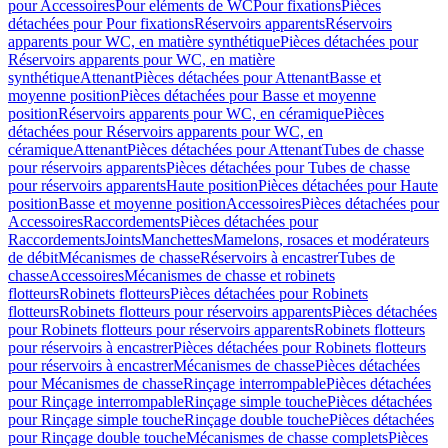
pour Accessoires
Pour eléments de WC
Pour fixations
Pièces
détachées pour Pour fixations
Réservoirs apparents
Réservoirs
apparents pour WC, en matière synthétique
Pièces détachées pour
Réservoirs apparents pour WC, en matière
synthétique
Attenant
Pièces détachées pour Attenant
Basse et
moyenne position
Pièces détachées pour Basse et moyenne
position
Réservoirs apparents pour WC, en céramique
Pièces
détachées pour Réservoirs apparents pour WC, en
céramique
Attenant
Pièces détachées pour Attenant
Tubes de chasse
pour réservoirs apparents
Pièces détachées pour Tubes de chasse
pour réservoirs apparents
Haute position
Pièces détachées pour Haute
position
Basse et moyenne position
Accessoires
Pièces détachées pour
Accessoires
Raccordements
Pièces détachées pour
Raccordements
Joints
Manchettes
Mamelons, rosaces et modérateurs
de débit
Mécanismes de chasse
Réservoirs à encastrer
Tubes de
chasse
Accessoires
Mécanismes de chasse et robinets
flotteurs
Robinets flotteurs
Pièces détachées pour Robinets
flotteurs
Robinets flotteurs pour réservoirs apparents
Pièces détachées
pour Robinets flotteurs pour réservoirs apparents
Robinets flotteurs
pour réservoirs à encastrer
Pièces détachées pour Robinets flotteurs
pour réservoirs à encastrer
Mécanismes de chasse
Pièces détachées
pour Mécanismes de chasse
Rinçage interrompable
Pièces détachées
pour Rinçage interrompable
Rinçage simple touche
Pièces détachées
pour Rinçage simple touche
Rinçage double touche
Pièces détachées
pour Rinçage double touche
Mécanismes de chasse complets
Pièces