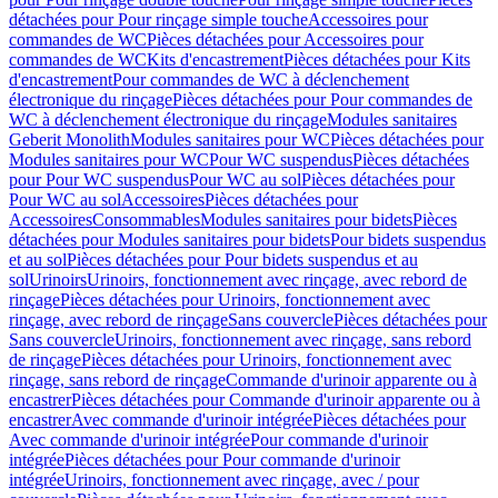
détachées pour Pour rinçage simple touche
Accessoires pour
commandes de WC
Pièces détachées pour Accessoires pour
commandes de WC
Kits d'encastrement
Pièces détachées pour Kits
d'encastrement
Pour commandes de WC à déclenchement
électronique du rinçage
Pièces détachées pour Pour commandes de
WC à déclenchement électronique du rinçage
Modules sanitaires
Geberit Monolith
Modules sanitaires pour WC
Pièces détachées pour
Modules sanitaires pour WC
Pour WC suspendus
Pièces détachées
pour Pour WC suspendus
Pour WC au sol
Pièces détachées pour
Pour WC au sol
Accessoires
Pièces détachées pour
Accessoires
Consommables
Modules sanitaires pour bidets
Pièces
détachées pour Modules sanitaires pour bidets
Pour bidets suspendus
et au sol
Pièces détachées pour Pour bidets suspendus et au
sol
Urinoirs
Urinoirs, fonctionnement avec rinçage, avec rebord de
rinçage
Pièces détachées pour Urinoirs, fonctionnement avec
rinçage, avec rebord de rinçage
Sans couvercle
Pièces détachées pour
Sans couvercle
Urinoirs, fonctionnement avec rinçage, sans rebord
de rinçage
Pièces détachées pour Urinoirs, fonctionnement avec
rinçage, sans rebord de rinçage
Commande d'urinoir apparente ou à
encastrer
Pièces détachées pour Commande d'urinoir apparente ou à
encastrer
Avec commande d'urinoir intégrée
Pièces détachées pour
Avec commande d'urinoir intégrée
Pour commande d'urinoir
intégrée
Pièces détachées pour Pour commande d'urinoir
intégrée
Urinoirs, fonctionnement avec rinçage, avec / pour