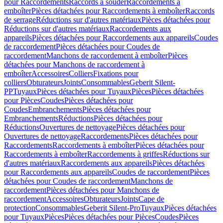
pour Raccordements
Raccords à souder
Raccordements à
emboîter
Pièces détachées pour Raccordements à emboîter
Raccords
de serrage
Réductions sur d'autres matériaux
Pièces détachées pour
Réductions sur d'autres matériaux
Raccordements aux
appareils
Pièces détachées pour Raccordements aux appareils
Coudes
de raccordement
Pièces détachées pour Coudes de
raccordement
Manchons de raccordement à emboîter
Pièces
détachées pour Manchons de raccordement à
emboîter
Accessoires
Colliers
Fixations pour
colliers
Obturateurs
Joints
Consommables
Geberit Silent-
PP
Tuyaux
Pièces détachées pour Tuyaux
Pièces
Pièces détachées
pour Pièces
Coudes
Pièces détachées pour
Coudes
Embranchements
Pièces détachées pour
Embranchements
Réductions
Pièces détachées pour
Réductions
Ouvertures de nettoyage
Pièces détachées pour
Ouvertures de nettoyage
Raccordements
Pièces détachées pour
Raccordements
Raccordements à emboîter
Pièces détachées pour
Raccordements à emboîter
Raccordements à griffes
Réductions sur
d'autres matériaux
Raccordements aux appareils
Pièces détachées
pour Raccordements aux appareils
Coudes de raccordement
Pièces
détachées pour Coudes de raccordement
Manchons de
raccordement
Pièces détachées pour Manchons de
raccordement
Accessoires
Obturateurs
Joints
Cape de
protection
Consommables
Geberit Silent-Pro
Tuyaux
Pièces détachées
pour Tuyaux
Pièces
Pièces détachées pour Pièces
Coudes
Pièces