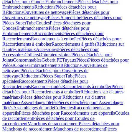
détachées pour Coudes
Embranchements
Pièces détachées pour
Embranchements
Réductions
Pièces détachées pour
Réductions
Ouvertures de nettoyage
Pièces détachées pour
Ouvertures de nettoyage
Pièces SuperTube
Pièces détachées pour
Pièces SuperTube
Coudes
Pièces détachées pour
Coudes
Embranchements
Pièces détachées pour
Embranchements
Raccordements
Pièces détachées pour
Raccordements
Raccordements à emboîter
Pièces détachées pour
Raccordements à emboîter
Raccordements à griffes
Réductions sur
d'autres matériaux
Accessoires
Pièces détachées pour
Accessoires
Colliers
Obturateurs
Joints
Pièces détachées pour
Joints
Consommables
Geberit PE
Tuyaux
Pièces
Pièces détachées pour
Pièces
Coudes
Embranchements
Réductions
Ouvertures de
nettoyage
Pièces détachées pour Ouvertures de
nettoyage
Réductions
Pièces SuperTube
Pièces
spéciales
Raccordements
Pièces détachées pour
Raccordements
Raccords soudés
Raccordements à emboîter
Pièces
détachées pour Raccordements à emboîter
Réductions sur d'autres
matériaux
Pièces détachées pour Réductions sur d'autres
matériaux
Assemblages filetés
Pièces détachées pour Assemblages
filetés
Assemblages de bride
Collerettes
Raccordements aux
appareils
Pièces détachées pour Raccordements aux appareils
Coudes
de raccordement
Pièces détachées pour Coudes de
raccordement
Manchons de raccordement
Pièces détachées pour
Manchons de raccordement
Manchons de raccordement
Pièces