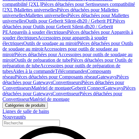
compatibilité [2XL]
Pièces détachées pour Sertisseuses compatibilité
[2XL]
Mallettes universelles
Pièces détachées pour Mallettes
universelles
Mallettes universelles
Pièces détachées pour Mallettes
universelles
Outils pour Geberit Silent-db20 / Geberit PE
Pièces
détachées pour Outils pour Geberit Silent-db20 / Geberit
PE
Appareils à souder électriques
Pièces détachées pour Appareils à
souder électriques
Accessoires pour appareils à souder
électriques
Outils de soudage au miroir
Pièces détachées pour Outils
de soudage au miroir
Accessoires pour outils de soudage au
miroir
Pièces détachées pour Accessoires pour outils de soudage au
miroir
Outils de préparation de tube
Pièces détachées pour Outils de
préparation de tube
Accessoires pour outils de préparation de
tubes
Aides à la commande
Télécommandes
Composants
réseau
Pièces détachées pour Composants réseau
Gateways
Pièces
détachées pour Gateways
Convertisseurs
Pièces détachées pour
Convertisseurs
Matériel de montage
Geberit Connect
Gateways
Pièces
détachées pour Gateways
Convertisseur
Pièces détachées pour
Convertisseur
Matériel de montage
Catégories de produits
Lignes de salle de bains
Nouveautés