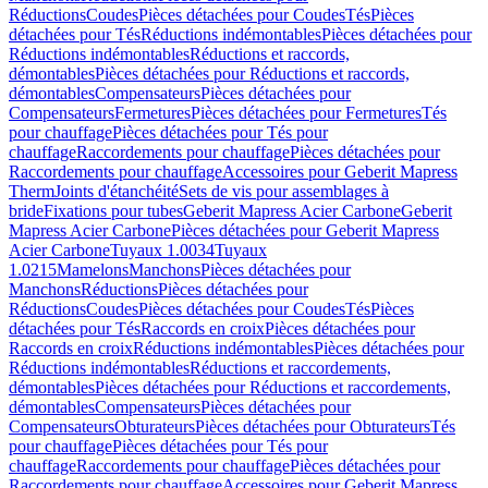
Réductions
Coudes
Pièces détachées pour Coudes
Tés
Pièces
détachées pour Tés
Réductions indémontables
Pièces détachées pour
Réductions indémontables
Réductions et raccords,
démontables
Pièces détachées pour Réductions et raccords,
démontables
Compensateurs
Pièces détachées pour
Compensateurs
Fermetures
Pièces détachées pour Fermetures
Tés
pour chauffage
Pièces détachées pour Tés pour
chauffage
Raccordements pour chauffage
Pièces détachées pour
Raccordements pour chauffage
Accessoires pour Geberit Mapress
Therm
Joints d'étanchéité
Sets de vis pour assemblages à
bride
Fixations pour tubes
Geberit Mapress Acier Carbone
Geberit
Mapress Acier Carbone
Pièces détachées pour Geberit Mapress
Acier Carbone
Tuyaux 1.0034
Tuyaux
1.0215
Mamelons
Manchons
Pièces détachées pour
Manchons
Réductions
Pièces détachées pour
Réductions
Coudes
Pièces détachées pour Coudes
Tés
Pièces
détachées pour Tés
Raccords en croix
Pièces détachées pour
Raccords en croix
Réductions indémontables
Pièces détachées pour
Réductions indémontables
Réductions et raccordements,
démontables
Pièces détachées pour Réductions et raccordements,
démontables
Compensateurs
Pièces détachées pour
Compensateurs
Obturateurs
Pièces détachées pour Obturateurs
Tés
pour chauffage
Pièces détachées pour Tés pour
chauffage
Raccordements pour chauffage
Pièces détachées pour
Raccordements pour chauffage
Accessoires pour Geberit Mapress