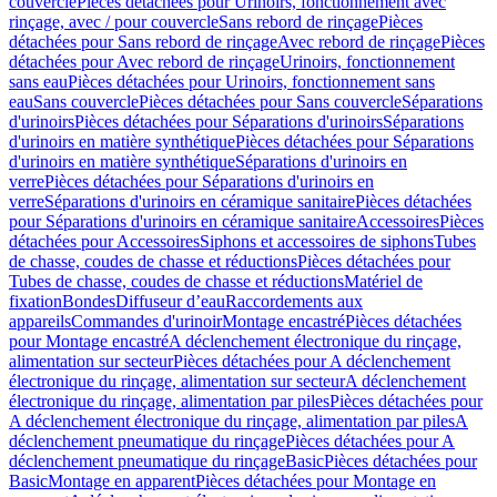
couvercle
Pièces détachées pour Urinoirs, fonctionnement avec
rinçage, avec / pour couvercle
Sans rebord de rinçage
Pièces
détachées pour Sans rebord de rinçage
Avec rebord de rinçage
Pièces
détachées pour Avec rebord de rinçage
Urinoirs, fonctionnement
sans eau
Pièces détachées pour Urinoirs, fonctionnement sans
eau
Sans couvercle
Pièces détachées pour Sans couvercle
Séparations
d'urinoirs
Pièces détachées pour Séparations d'urinoirs
Séparations
d'urinoirs en matière synthétique
Pièces détachées pour Séparations
d'urinoirs en matière synthétique
Séparations d'urinoirs en
verre
Pièces détachées pour Séparations d'urinoirs en
verre
Séparations d'urinoirs en céramique sanitaire
Pièces détachées
pour Séparations d'urinoirs en céramique sanitaire
Accessoires
Pièces
détachées pour Accessoires
Siphons et accessoires de siphons
Tubes
de chasse, coudes de chasse et réductions
Pièces détachées pour
Tubes de chasse, coudes de chasse et réductions
Matériel de
fixation
Bondes
Diffuseur d’eau
Raccordements aux
appareils
Commandes d'urinoir
Montage encastré
Pièces détachées
pour Montage encastré
A déclenchement électronique du rinçage,
alimentation sur secteur
Pièces détachées pour A déclenchement
électronique du rinçage, alimentation sur secteur
A déclenchement
électronique du rinçage, alimentation par piles
Pièces détachées pour
A déclenchement électronique du rinçage, alimentation par piles
A
déclenchement pneumatique du rinçage
Pièces détachées pour A
déclenchement pneumatique du rinçage
Basic
Pièces détachées pour
Basic
Montage en apparent
Pièces détachées pour Montage en