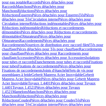
pour eau potable
Raccords
Pièces détachées pour
Raccords
Manchons
Pièces détachées pour
Manchons
Réductions
Pièces détachées pour
Réductions
Équerres
Pièces détachées pour Équerres
Tés
Pièces
détachées pour Tés
Circulation interne
Pièces détachées pour
Circulation interne
Réductions indémontables
Pièces détachées pour
Réductions indémontables
Réductions et raccordements,
démontables
Pièces détachées pour Réductions et raccordements,
démontables
Obturateurs
Pièces détachées pour
Obturateurs
Raccordements
Pièces détachées pour
Raccordements
Nourrices de distribution avec raccord fileté
Tés pour
chauffage
Pièces détachées pour Tés pour chauffage
Raccordements
pour chauffage
Pièces détachées pour Raccordements pour
chauffage
Accessoires
Pièces détachées pour Accessoires
Isolations
pour tubes et raccords
Etanchements pour tubes et raccords
Fixations
pour tubes
Fixations de raccordements
Pièces détachées pour
Fixations de raccordements
Joints d'étanchéité
Sets de vis pour
assemblages à bride
Geberit Mapress Acier Inoxydable
Geberit
Mapress Acier Inoxydable
Pièces détachées pour Geberit Mapress
Acier Inoxydable
Tuyaux 1.4401
Pièces détachées pour Tuyaux
1.4401
Tuyaux 1.4521
Pièces détachées pour Tuyaux
1.4521
Mamelons
Manchons
Pièces détachées pour
Manchons
Réductions
Pièces détachées pour
Réductions
Coudes
Pièces détachées pour Coudes
Tés
Pièces
détachées pour Tés
Circulation interne
Pièces détachées pour