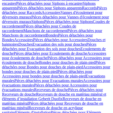
encastrer
Pièces détachées pour Siphons à encastrer
Siphons
apparents
Pièces détachées pour Siphons apparents
Raccords
Pièces
détachées pour Raccords
Accessoires
Vannes d'écoulement pour
déversoirs muraux
Pièces détachées pour Vannes d'écoulement pour
déversoirs muraux
Siphons
Pièces détachées pour Siphons
Coudes de
raccordement
Pièces détachées pour Coudes de
raccordement
Manchons de raccordement
Pièces détachées pour
Manchons de raccordement
Bondes
Pièces détachées pour
Bondes
Accessoires
Pièces détachées pour Accessoires
Douches et
baignoires
Douches
Evacuation des sols pour douches
Pièces
détachées pour Evacuation des sols pour douches
Ecoulements de
douche
Pièces détachées pour Ecoulements de douche
Accessoires
pour écoulements de douche
Pièces détachées pour Accessoires pour
écoulements de douche
Bondes pour douches de plain-pied
Pièces
détachées pour Bondes pour douches de plain-pied
Accessoires pour
bondes pour douches de plain-pied
Pièces détachées pour
Accessoires pour bondes pour douches de plain-pied
Evacuations
murales
Pièces détachées pour Evacuations murales
Accessoires pour
évacuations murales
Pièces détachées pour Accessoires pour
évacuations murales
Receveurs de douche
Pièces détachées pour
Receveurs de douche
Receveurs de douche en matériau minéral et
éléments d’installation Geberit Duofix
Receveurs de douche en
matériau minéral
Pièces détachées pour Receveurs de douche en
matériau minéral
Receveurs de douche en acrylique
sanitaire
Eléments d'installation
Pièces détachées pour Eléments