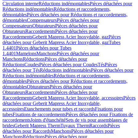
Circulation interne
Réductions indémontables
Pièces détachées pour
Réductions indémontables
Réductions et raccordements,
démontables
Pièces détachées pour Réductions et raccordements,
démontables
Compensateurs
Pièces détachées pour
Compensateurs
Obturateurs
Pièces détachées pour
Obturateurs
Raccordements
Pièces détachées pour
Raccordements
Geberit Mapress Acier Inoxydable, gaz
Pièces
détachées pour Geberit Mapress Acier Inoxydable, gaz
Tubes
1.4401
Pièces détachées pour Tubes
1.4401
Mamelons
Manchons
Pièces détachées pour
Manchons
Réductions
Pièces détachées pour
Réductions
Coudes
Pièces détachées pour Coudes
Tés
Pièces
détachées pour Tés
Réductions indémontables
Pièces détachées pour
Réductions indémontables
Réductions et raccordements,
démontables
Pièces détachées pour Réductions et raccordements,
démontables
Obturateurs
Pièces détachées pour
Obturateurs
Raccordements
Pièces détachées pour
Raccordements
Geberit Mapress Acier Inoxydable, accessoires
Pièces
détachées pour Geberit Mapress Acier Inoxydable,
accessoires
Etanchements pour tubes et raccords
Fixations pour
tubes
Fixations de raccordements
Pièces détachées pour Fixations de
raccordements
Joints d'étanchéité
Sets de vis pour assemblages de
brides
Geberit Mapress Therm
Tuyaux Therm
Raccords
Pièces
détachées pour Raccords
Manchons
Pièces détachées pour
Manchons
Réductions
Pièces détachées pour