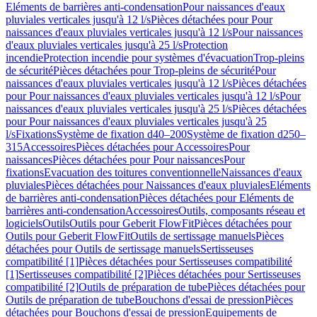
Eléments de barrières anti-condensation
Pour naissances d'eaux
pluviales verticales jusqu'à 12 l/s
Pièces détachées pour Pour
naissances d'eaux pluviales verticales jusqu'à 12 l/s
Pour naissances
d'eaux pluviales verticales jusqu'à 25 l/s
Protection
incendie
Protection incendie pour systèmes d'évacuation
Trop-pleins
de sécurité
Pièces détachées pour Trop-pleins de sécurité
Pour
naissances d'eaux pluviales verticales jusqu'à 12 l/s
Pièces détachées
pour Pour naissances d'eaux pluviales verticales jusqu'à 12 l/s
Pour
naissances d'eaux pluviales verticales jusqu'à 25 l/s
Pièces détachées
pour Pour naissances d'eaux pluviales verticales jusqu'à 25
l/s
Fixations
Système de fixation d40–200
Système de fixation d250–
315
Accessoires
Pièces détachées pour Accessoires
Pour
naissances
Pièces détachées pour Pour naissances
Pour
fixations
Evacuation des toitures conventionnelle
Naissances d'eaux
pluviales
Pièces détachées pour Naissances d'eaux pluviales
Eléments
de barrières anti-condensation
Pièces détachées pour Eléments de
barrières anti-condensation
Accessoires
Outils, composants réseau et
logiciels
Outils
Outils pour Geberit FlowFit
Pièces détachées pour
Outils pour Geberit FlowFit
Outils de sertissage manuels
Pièces
détachées pour Outils de sertissage manuels
Sertisseuses
compatibilité [1]
Pièces détachées pour Sertisseuses compatibilité
[1]
Sertisseuses compatibilité [2]
Pièces détachées pour Sertisseuses
compatibilité [2]
Outils de préparation de tube
Pièces détachées pour
Outils de préparation de tube
Bouchons d'essai de pression
Pièces
détachées pour Bouchons d'essai de pression
Equipements de