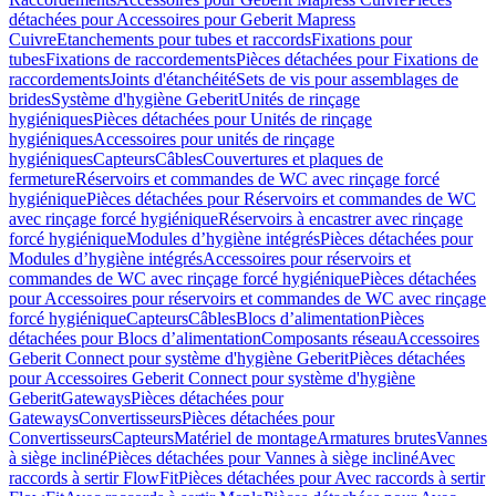
détachées pour Accessoires pour Geberit Mapress
Cuivre
Etanchements pour tubes et raccords
Fixations pour
tubes
Fixations de raccordements
Pièces détachées pour Fixations de
raccordements
Joints d'étanchéité
Sets de vis pour assemblages de
brides
Système d'hygiène Geberit
Unités de rinçage
hygiéniques
Pièces détachées pour Unités de rinçage
hygiéniques
Accessoires pour unités de rinçage
hygiéniques
Capteurs
Câbles
Couvertures et plaques de
fermeture
Réservoirs et commandes de WC avec rinçage forcé
hygiénique
Pièces détachées pour Réservoirs et commandes de WC
avec rinçage forcé hygiénique
Réservoirs à encastrer avec rinçage
forcé hygiénique
Modules d’hygiène intégrés
Pièces détachées pour
Modules d’hygiène intégrés
Accessoires pour réservoirs et
commandes de WC avec rinçage forcé hygiénique
Pièces détachées
pour Accessoires pour réservoirs et commandes de WC avec rinçage
forcé hygiénique
Capteurs
Câbles
Blocs d’alimentation
Pièces
détachées pour Blocs d’alimentation
Composants réseau
Accessoires
Geberit Connect pour système d'hygiène Geberit
Pièces détachées
pour Accessoires Geberit Connect pour système d'hygiène
Geberit
Gateways
Pièces détachées pour
Gateways
Convertisseurs
Pièces détachées pour
Convertisseurs
Capteurs
Matériel de montage
Armatures brutes
Vannes
à siège incliné
Pièces détachées pour Vannes à siège incliné
Avec
raccords à sertir FlowFit
Pièces détachées pour Avec raccords à sertir