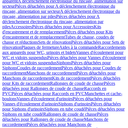
apparent
A déclenchement électronique du rinçage, alimentation sur
secteur
Pièces détachées pour A déclenchement électronique du
rinçage, alimentation sur secteur
A déclenchement électronique du
rinçage, alimentation par piles
Pièces détachées pour A
déclenchement électronique du rinçage, alimentation par
piles
Accessoires
Pièces détachées pour Accessoires
Kits
d'encastrement et de remplacement
Pièces détachées pour Kits
d'encastrement et de remplacement
Tubes de chasse, coudes de
chasse et réductions
Sets de rénovation
Pièces détachées pour Sets de
rénovation
Plaques de fermeture
Aides à la commande
Raccordements
aux appareils pour WC, urinoirs et bidets
Vannes d'écoulement pour
WC et vidoirs suspendus
Pièces détachées pour Vannes d'écoulement
pour WC et vidoirs suspendus
Siphons
Pièces détachées pour
Siphons
Coudes de raccordement
Pièces détachées pour Coudes de
raccordement
Manchons de raccordement
Pièces détachées pour
Manchons de raccordement
Kits de raccordement
Pièces détachées
pour Kits de raccordement
Rallonges de coude de chasse
Pièces
détachées pour Rallonges de coude de chasse
Raccords en
PVC
Pièces détachées pour Raccords en PVC
Manchettes et cache-
boulons
Vannes d'écoulement d'urinoirs
Pièces détachées pour
Vannes d'écoulement d'urinoirs
Siphons d'urinoirs
Pièces détachées
pour Siphons d'urinoirs
Siphons en tube coudé
Pièces détachées pour
Siphons en tube coudé
Rallonges de coude de chasse
Pièces
détachées pour Rallonges de coude de chasse
Manchons de
raccordement
Pièces détachées pour Manchons de