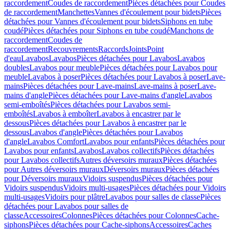
raccordement
Coudes de raccordement
Pièces détachées pour Coudes
de raccordement
Manchettes
Vannes d'écoulement pour bidets
Pièces
détachées pour Vannes d'écoulement pour bidets
Siphons en tube
coudé
Pièces détachées pour Siphons en tube coudé
Manchons de
raccordement
Coudes de
raccordement
Recouvrements
Raccords
Joints
Point
d'eau
Lavabos
Lavabos
Pièces détachées pour Lavabos
Lavabos
doubles
Lavabos pour meuble
Pièces détachées pour Lavabos pour
meuble
Lavabos à poser
Pièces détachées pour Lavabos à poser
Lave-
mains
Pièces détachées pour Lave-mains
Lave-mains à poser
Lave-
mains d'angle
Pièces détachées pour Lave-mains d'angle
Lavabos
semi-emboîtés
Pièces détachées pour Lavabos semi-
emboîtés
Lavabos à emboîter
Lavabos à encastrer par le
dessous
Pièces détachées pour Lavabos à encastrer par le
dessous
Lavabos d'angle
Pièces détachées pour Lavabos
d'angle
Lavabos Comfort
Lavabos pour enfants
Pièces détachées pour
Lavabos pour enfants
Lavabos
Lavabos collectifs
Pièces détachées
pour Lavabos collectifs
Autres déversoirs muraux
Pièces détachées
pour Autres déversoirs muraux
Déversoirs muraux
Pièces détachées
pour Déversoirs muraux
Vidoirs suspendus
Pièces détachées pour
Vidoirs suspendus
Vidoirs multi-usages
Pièces détachées pour Vidoirs
multi-usages
Vidoirs pour plâtre
Lavabos pour salles de classe
Pièces
détachées pour Lavabos pour salles de
classe
Accessoires
Colonnes
Pièces détachées pour Colonnes
Cache-
siphons
Pièces détachées pour Cache-siphons
Accessoires
Caches