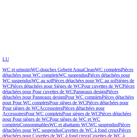
LU
WC et urinoirs
WC-douches Geberit AquaClean
WC complets
Pièces
détachées pour WC complets
WC suspendus
Pièces détachées pour
WC suspendus
WC au sol
Pièces détachées pour WC au sol
Sièges de
WC
Pièces détachées pour Sièges de WC
Pour cuvettes de WC
Pièces
détachées pour Pour cuvettes de WC
Panneaux design
Pièces
détachées pour Panneaux design
Pour WC complets
Pièces détachées
pour Pour WC complets
Pour sièges de WC
Pièces détachées pour
Pour sièges de WC
Accessoires
Pièces détachées pour
Accessoires
Pour WC complets
Pour sièges de WC
Pièces détachées
pour Pour sièges de WC
Pour sièges de WC et WC
complets
Consommables
WC et abattants WC
WC suspendus
Pièces
détachées pour WC suspendus
Cuvettes de WC à fond creux
Pièces
détachées pour Cuvettes de WC à fond creux
Cuvettes de WC à