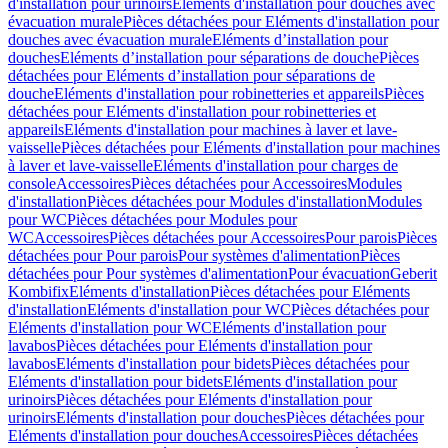
d'installation pour urinoirs
Eléments d'installation pour douches avec
évacuation murale
Pièces détachées pour Eléments d'installation pour
douches avec évacuation murale
Eléments d’installation pour
douches
Eléments d’installation pour séparations de douche
Pièces
détachées pour Eléments d’installation pour séparations de
douche
Eléments d'installation pour robinetteries et appareils
Pièces
détachées pour Eléments d'installation pour robinetteries et
appareils
Eléments d'installation pour machines à laver et lave-
vaisselle
Pièces détachées pour Eléments d'installation pour machines
à laver et lave-vaisselle
Eléments d'installation pour charges de
console
Accessoires
Pièces détachées pour Accessoires
Modules
d'installation
Pièces détachées pour Modules d'installation
Modules
pour WC
Pièces détachées pour Modules pour
WC
Accessoires
Pièces détachées pour Accessoires
Pour parois
Pièces
détachées pour Pour parois
Pour systèmes d'alimentation
Pièces
détachées pour Pour systèmes d'alimentation
Pour évacuation
Geberit
Kombifix
Eléments d'installation
Pièces détachées pour Eléments
d'installation
Eléments d'installation pour WC
Pièces détachées pour
Eléments d'installation pour WC
Eléments d'installation pour
lavabos
Pièces détachées pour Eléments d'installation pour
lavabos
Eléments d'installation pour bidets
Pièces détachées pour
Eléments d'installation pour bidets
Eléments d'installation pour
urinoirs
Pièces détachées pour Eléments d'installation pour
urinoirs
Eléments d'installation pour douches
Pièces détachées pour
Eléments d'installation pour douches
Accessoires
Pièces détachées