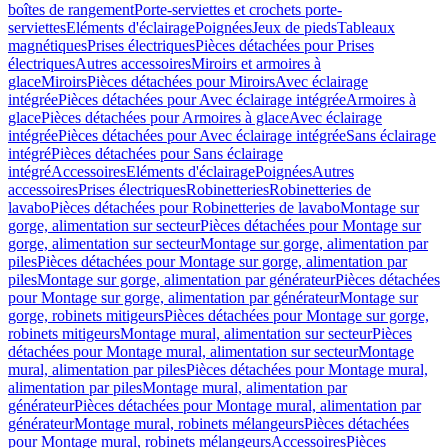
boîtes de rangement
Porte-serviettes et crochets porte-
serviettes
Eléments d'éclairage
Poignées
Jeux de pieds
Tableaux
magnétiques
Prises électriques
Pièces détachées pour Prises
électriques
Autres accessoires
Miroirs et armoires à
glace
Miroirs
Pièces détachées pour Miroirs
Avec éclairage
intégrée
Pièces détachées pour Avec éclairage intégrée
Armoires à
glace
Pièces détachées pour Armoires à glace
Avec éclairage
intégrée
Pièces détachées pour Avec éclairage intégrée
Sans éclairage
intégré
Pièces détachées pour Sans éclairage
intégré
Accessoires
Eléments d'éclairage
Poignées
Autres
accessoires
Prises électriques
Robinetteries
Robinetteries de
lavabo
Pièces détachées pour Robinetteries de lavabo
Montage sur
gorge, alimentation sur secteur
Pièces détachées pour Montage sur
gorge, alimentation sur secteur
Montage sur gorge, alimentation par
piles
Pièces détachées pour Montage sur gorge, alimentation par
piles
Montage sur gorge, alimentation par générateur
Pièces détachées
pour Montage sur gorge, alimentation par générateur
Montage sur
gorge, robinets mitigeurs
Pièces détachées pour Montage sur gorge,
robinets mitigeurs
Montage mural, alimentation sur secteur
Pièces
détachées pour Montage mural, alimentation sur secteur
Montage
mural, alimentation par piles
Pièces détachées pour Montage mural,
alimentation par piles
Montage mural, alimentation par
générateur
Pièces détachées pour Montage mural, alimentation par
générateur
Montage mural, robinets mélangeurs
Pièces détachées
pour Montage mural, robinets mélangeurs
Accessoires
Pièces