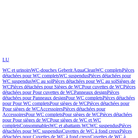
LU
WC et urinoirs
WC-douches Geberit AquaClean
WC complets
Pièces
détachées pour WC complets
WC suspendus
Pièces détachées pour
WC suspendus
WC au sol
Pièces détachées pour WC au sol
Sièges de
WC
Pièces détachées pour Sièges de WC
Pour cuvettes de WC
Pièces
détachées pour Pour cuvettes de WC
Panneaux design
Pièces
détachées pour Panneaux design
Pour WC complets
Pièces détachées
pour Pour WC complets
Pour sièges de WC
Pièces détachées pour
Pour sièges de WC
Accessoires
Pièces détachées pour
Accessoires
Pour WC complets
Pour sièges de WC
Pièces détachées
pour Pour sièges de WC
Pour sièges de WC et WC
complets
Consommables
WC et abattants WC
WC suspendus
Pièces
détachées pour WC suspendus
Cuvettes de WC à fond creux
Pièces
détachées pour Cuvettes de WC à fond creux
Cuvettes de WC à