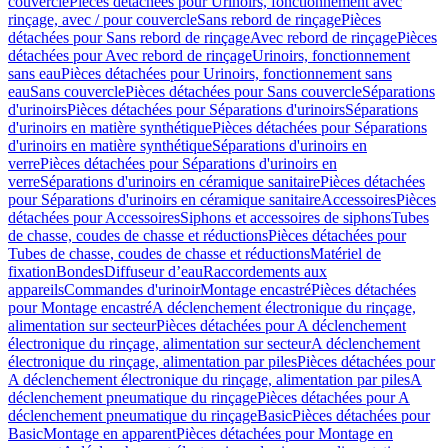
couvercle
Pièces détachées pour Urinoirs, fonctionnement avec
rinçage, avec / pour couvercle
Sans rebord de rinçage
Pièces
détachées pour Sans rebord de rinçage
Avec rebord de rinçage
Pièces
détachées pour Avec rebord de rinçage
Urinoirs, fonctionnement
sans eau
Pièces détachées pour Urinoirs, fonctionnement sans
eau
Sans couvercle
Pièces détachées pour Sans couvercle
Séparations
d'urinoirs
Pièces détachées pour Séparations d'urinoirs
Séparations
d'urinoirs en matière synthétique
Pièces détachées pour Séparations
d'urinoirs en matière synthétique
Séparations d'urinoirs en
verre
Pièces détachées pour Séparations d'urinoirs en
verre
Séparations d'urinoirs en céramique sanitaire
Pièces détachées
pour Séparations d'urinoirs en céramique sanitaire
Accessoires
Pièces
détachées pour Accessoires
Siphons et accessoires de siphons
Tubes
de chasse, coudes de chasse et réductions
Pièces détachées pour
Tubes de chasse, coudes de chasse et réductions
Matériel de
fixation
Bondes
Diffuseur d’eau
Raccordements aux
appareils
Commandes d'urinoir
Montage encastré
Pièces détachées
pour Montage encastré
A déclenchement électronique du rinçage,
alimentation sur secteur
Pièces détachées pour A déclenchement
électronique du rinçage, alimentation sur secteur
A déclenchement
électronique du rinçage, alimentation par piles
Pièces détachées pour
A déclenchement électronique du rinçage, alimentation par piles
A
déclenchement pneumatique du rinçage
Pièces détachées pour A
déclenchement pneumatique du rinçage
Basic
Pièces détachées pour
Basic
Montage en apparent
Pièces détachées pour Montage en