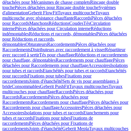
détachées pour Mécanismes de chasse complets
Rinçage double
touche
Pièces détachées pour Rinçage double touche
Systèmes
d'alimentation
Geberit FlowFit
Tuyaux multicouche
Tuyaux
multicouche avec résistance chauffante
Raccords
Pièces détachées
pour Raccords
Manchons
Réductions
Coudes
Tés
Circulation
interne
Pièces détachées pour Circulation interne
Réductions
indémontables
Réductions et raccords, démontables
Pièces détachées
pour Réductions et raccords,
démontables
Obturateurs
Raccordements
Pièces détachées pour
Raccordements
Distributeurs avec raccordement à visser
Répartiteur
avec raccord à sertir
Tés pour chauffage
Réductions et raccordements
pour chauffage, démontables
Raccordements pour chauffage
Pièces
détachées pour Raccordements pour chauffage
Accessoires
Isolations
pour tubes et raccords
Etanchéités pour tubes et raccords
Etanchéités
pour raccords
Fixations pour tubes
Fixations pour
raccordements
Joints d'étanchéité
Sets de vis pour assemblages à
bride
Consommables
Geberit PushFit
Tuyaux multicouches
Tuyaux
multicouches pour chauffage
Raccords
Pièces détachées pour
Raccords
Raccordements
Pièces détachées pour
Raccordements
Raccordements pour chauffage
Pièces détachées pour
Raccordements pour chauffage
Accessoires
Pièces détachées pour
Accessoires
Isolations pour tubes et raccords
Etanchements pour
tubes et raccords
Fixations pour tubes
Fixations de
raccordements
Pièces détachées pour Fixations de
raccordements
Joints d'étanchéité
Geberit Mepla
Tuyaux multicouches