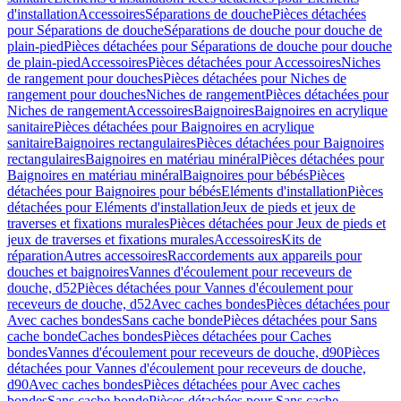
d'installation
Accessoires
Séparations de douche
Pièces détachées
pour Séparations de douche
Séparations de douche pour douche de
plain-pied
Pièces détachées pour Séparations de douche pour douche
de plain-pied
Accessoires
Pièces détachées pour Accessoires
Niches
de rangement pour douches
Pièces détachées pour Niches de
rangement pour douches
Niches de rangement
Pièces détachées pour
Niches de rangement
Accessoires
Baignoires
Baignoires en acrylique
sanitaire
Pièces détachées pour Baignoires en acrylique
sanitaire
Baignoires rectangulaires
Pièces détachées pour Baignoires
rectangulaires
Baignoires en matériau minéral
Pièces détachées pour
Baignoires en matériau minéral
Baignoires pour bébés
Pièces
détachées pour Baignoires pour bébés
Eléments d'installation
Pièces
détachées pour Eléments d'installation
Jeux de pieds et jeux de
traverses et fixations murales
Pièces détachées pour Jeux de pieds et
jeux de traverses et fixations murales
Accessoires
Kits de
réparation
Autres accessoires
Raccordements aux appareils pour
douches et baignoires
Vannes d'écoulement pour receveurs de
douche, d52
Pièces détachées pour Vannes d'écoulement pour
receveurs de douche, d52
Avec caches bondes
Pièces détachées pour
Avec caches bondes
Sans cache bonde
Pièces détachées pour Sans
cache bonde
Caches bondes
Pièces détachées pour Caches
bondes
Vannes d'écoulement pour receveurs de douche, d90
Pièces
détachées pour Vannes d'écoulement pour receveurs de douche,
d90
Avec caches bondes
Pièces détachées pour Avec caches
bondes
Sans cache bonde
Pièces détachées pour Sans cache