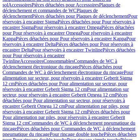
sol
Accessoires
Pièces détachées pour Accessoires
Plaques de
déclenchement et commandes de WC
Plaques de
déclenchement
Pièces détachées pour Plaques de déclenchement
Pour
réservoirs à encastrer Sigma
Pièces détachées pour Pour réservoirs à
encastrer Sigma
Pour réservoirs à encastrer Omega
Pièces détachées
pour Pour réservoirs à encastrer Omega
Pour réservoirs à encastrer
Kappa
Pièces détachées pour Pour réservoirs à encastrer Kappa
Pour
réservoirs à encastrer Delta
Pièces détachées pour Pour réservoirs à
encastrer Delta
Pour réservoirs à encastrer Twinline
Pièces détachées
pour Pour réservoirs à encastrer
Twinline
Accessoires
Consommables
Commandes de WC à
déclenchement électronique du rinçage
Pièces détachées pour
Commandes de WC à déclenchement électronique du rinçage
Pour
alimentation sur secteur, pour réservoirs à encastrer Geberit Sigma
12 cm
Pièces détachées pour Pour alimentation sur secteur, pour
réservoirs à encastrer Geberit Sigma 12 cm
Pour alimentation sur
secteur, pour réservoirs à encastrer Geberit Omega 12 cm
Pièces
détachées pour Pour alimentation sur secteur, pour réservoirs à
encastrer Geberit Omega 12 cm
Pour alimentation par piles, pour
réservoirs à encastrer Geberit Sigma 12 cm
Pièces détachées pour
Pour alimentation par piles, pour réservoirs à encastrer Geberit
Sigma 12 cm
Commandes de WC à déclenchement pneumatique du
rinçage
Pièces détachées pour Commandes de WC à déclenchement
pneumatique du rinçage
Pour rinçage double touche
Pièces détachées
pour Pour rinçage double touche
Pour rinçage simple touche
Pièces