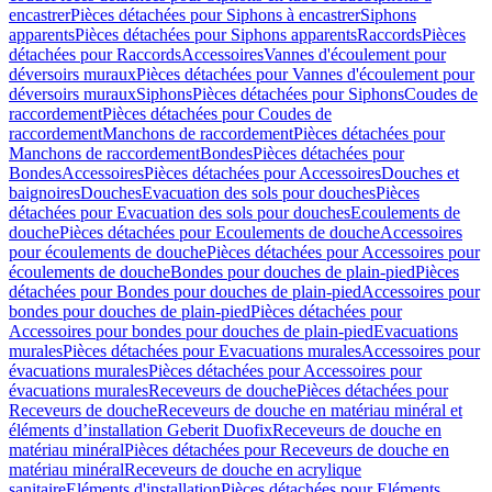
encastrer
Pièces détachées pour Siphons à encastrer
Siphons
apparents
Pièces détachées pour Siphons apparents
Raccords
Pièces
détachées pour Raccords
Accessoires
Vannes d'écoulement pour
déversoirs muraux
Pièces détachées pour Vannes d'écoulement pour
déversoirs muraux
Siphons
Pièces détachées pour Siphons
Coudes de
raccordement
Pièces détachées pour Coudes de
raccordement
Manchons de raccordement
Pièces détachées pour
Manchons de raccordement
Bondes
Pièces détachées pour
Bondes
Accessoires
Pièces détachées pour Accessoires
Douches et
baignoires
Douches
Evacuation des sols pour douches
Pièces
détachées pour Evacuation des sols pour douches
Ecoulements de
douche
Pièces détachées pour Ecoulements de douche
Accessoires
pour écoulements de douche
Pièces détachées pour Accessoires pour
écoulements de douche
Bondes pour douches de plain-pied
Pièces
détachées pour Bondes pour douches de plain-pied
Accessoires pour
bondes pour douches de plain-pied
Pièces détachées pour
Accessoires pour bondes pour douches de plain-pied
Evacuations
murales
Pièces détachées pour Evacuations murales
Accessoires pour
évacuations murales
Pièces détachées pour Accessoires pour
évacuations murales
Receveurs de douche
Pièces détachées pour
Receveurs de douche
Receveurs de douche en matériau minéral et
éléments d’installation Geberit Duofix
Receveurs de douche en
matériau minéral
Pièces détachées pour Receveurs de douche en
matériau minéral
Receveurs de douche en acrylique
sanitaire
Eléments d'installation
Pièces détachées pour Eléments