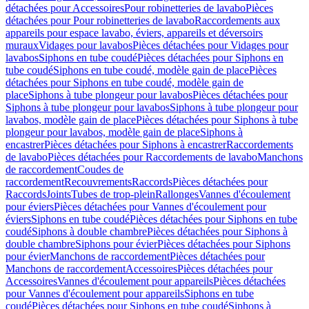
détachées pour Accessoires
Pour robinetteries de lavabo
Pièces
détachées pour Pour robinetteries de lavabo
Raccordements aux
appareils pour espace lavabo, éviers, appareils et déversoirs
muraux
Vidages pour lavabos
Pièces détachées pour Vidages pour
lavabos
Siphons en tube coudé
Pièces détachées pour Siphons en
tube coudé
Siphons en tube coudé, modèle gain de place
Pièces
détachées pour Siphons en tube coudé, modèle gain de
place
Siphons à tube plongeur pour lavabos
Pièces détachées pour
Siphons à tube plongeur pour lavabos
Siphons à tube plongeur pour
lavabos, modèle gain de place
Pièces détachées pour Siphons à tube
plongeur pour lavabos, modèle gain de place
Siphons à
encastrer
Pièces détachées pour Siphons à encastrer
Raccordements
de lavabo
Pièces détachées pour Raccordements de lavabo
Manchons
de raccordement
Coudes de
raccordement
Recouvrements
Raccords
Pièces détachées pour
Raccords
Joints
Tubes de trop-plein
Rallonges
Vannes d'écoulement
pour éviers
Pièces détachées pour Vannes d'écoulement pour
éviers
Siphons en tube coudé
Pièces détachées pour Siphons en tube
coudé
Siphons à double chambre
Pièces détachées pour Siphons à
double chambre
Siphons pour évier
Pièces détachées pour Siphons
pour évier
Manchons de raccordement
Pièces détachées pour
Manchons de raccordement
Accessoires
Pièces détachées pour
Accessoires
Vannes d'écoulement pour appareils
Pièces détachées
pour Vannes d'écoulement pour appareils
Siphons en tube
coudé
Pièces détachées pour Siphons en tube coudé
Siphons à