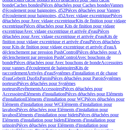
bonde
Caches bondes
Pièces détachées pour Caches bondes
Vannes
d'écoulement pour baignoires, d52
Pièces détachées pour Vannes
d'écoulement pour baignoires, d52
Avec vidage excentrique
Pièces
détachées pour Avec vidage excentrique
Kits de finition pour vidage
excentrique
Pièces détachées pour Kits de finition pour vidage
excentrique
Avec vidage excentrique et arrivée d'eau
Pièces
détachées pour Avec vidage excentrique et arrivée d'eau
Kits de
finition pour vidage excentrique et arrivée d'eau
Pièces détachées
pour Kits de finition pour vidage excentrique et arrivée d'eau
A
déclenchement par pression PushControl
Pièces détachées pour A
déclenchement par pression PushControl
Avec bouchons de
bonde
Pièces détachées pour Avec bouchons de bonde
Accessoires
pour vannes d'écoulement de baignoires
Kits de
raccordement
Arrivées d'eau
Systèmes d'installation et de chasse
d'eau
Geberit Duofix
Parois
Pièces détachées pour Parois
Systèmes
porteurs
Pièces détachées pour Systèmes
porteurs
Revêtements
Accessoires
Pièces détachées pour
Accessoires
Eléments d'installation
Pièces détachées pour Eléments
d'installation
Eléments d'installation pour WC
Pièces détachées pour
Eléments d'installation pour WC
Eléments d'installation pour
lavabos
Pièces détachées pour Eléments d'installation pour
lavabos
Eléments d'installation pour bidets
Pièces détachées pour
Eléments d'installation pour bidets
Eléments d'installation pour
urinoirs
Pièces détachées pour Eléments d'installation pour