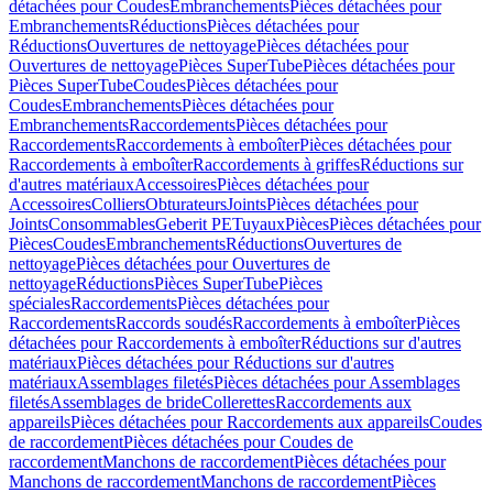
détachées pour Coudes
Embranchements
Pièces détachées pour
Embranchements
Réductions
Pièces détachées pour
Réductions
Ouvertures de nettoyage
Pièces détachées pour
Ouvertures de nettoyage
Pièces SuperTube
Pièces détachées pour
Pièces SuperTube
Coudes
Pièces détachées pour
Coudes
Embranchements
Pièces détachées pour
Embranchements
Raccordements
Pièces détachées pour
Raccordements
Raccordements à emboîter
Pièces détachées pour
Raccordements à emboîter
Raccordements à griffes
Réductions sur
d'autres matériaux
Accessoires
Pièces détachées pour
Accessoires
Colliers
Obturateurs
Joints
Pièces détachées pour
Joints
Consommables
Geberit PE
Tuyaux
Pièces
Pièces détachées pour
Pièces
Coudes
Embranchements
Réductions
Ouvertures de
nettoyage
Pièces détachées pour Ouvertures de
nettoyage
Réductions
Pièces SuperTube
Pièces
spéciales
Raccordements
Pièces détachées pour
Raccordements
Raccords soudés
Raccordements à emboîter
Pièces
détachées pour Raccordements à emboîter
Réductions sur d'autres
matériaux
Pièces détachées pour Réductions sur d'autres
matériaux
Assemblages filetés
Pièces détachées pour Assemblages
filetés
Assemblages de bride
Collerettes
Raccordements aux
appareils
Pièces détachées pour Raccordements aux appareils
Coudes
de raccordement
Pièces détachées pour Coudes de
raccordement
Manchons de raccordement
Pièces détachées pour
Manchons de raccordement
Manchons de raccordement
Pièces