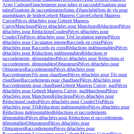
Acier Carbone
Etanchements pour tubes et raccords
Fixations pour
tubes
Fixations de raccordements
Joints d'étanchéité
Sets de vis pour
assemblages de brides
Geberit Mapress Cuivre
Geberit Mapress
Cuivre
Pièces détachées pour Geberit Mapress
Cuivre
Manchons
Pièces détachées pour Manchons
Réductions
Pièces
détachées pour Réductions
Coudes
Pièces détachées pour
Coudes
Tés
Pièces détachées pour Tés
Circulation interne
Pièces
détachées pour Circulation interne
Raccords en croix
Pièces
détachées pour Raccords en croix
Réductions indémontables
Pièces
détachées pour Réductions indémontables
Réductions et
raccordements, démontables
Pièces détachées pour Réductions et
raccordements, démontables
Obturateurs
Pièces détachées pour
Obturateurs
Raccordements
Pièces détachées pour
Raccordements
Tés pour chauffage
Pièces détachées pour Tés pour
chauffage
Raccordements pour chauffage
Pièces détachées pour
Raccordements pour chauffage
Geberit Mapress Cuivre, gaz
Pièces
détachées pour Geberit Mapress Cuivre, gaz
Manchons
Pièces
détachées pour Manchons
Réductions
Pièces détachées pour
Réductions
Coudes
Pièces détachées pour Coudes
Tés
Pièces
détachées pour Tés
Réductions indémontables
Pièces détachées pour
Réductions indémontables
Réductions et raccordements,
démontables
Pièces détachées pour Réductions et raccordements,
démontables
Obturateurs
Pièces détachées pour
Obturateurs
Raccordements
Pièces détachées pour
Raccordements
Accessoires pour Geberit Mapress Cuivre
Pièces