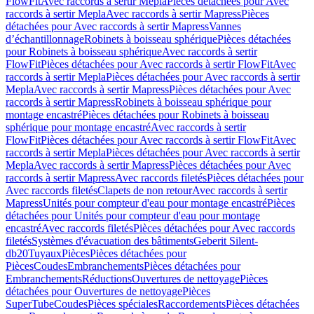
FlowFit
Avec raccords à sertir Mepla
Pièces détachées pour Avec
raccords à sertir Mepla
Avec raccords à sertir Mapress
Pièces
détachées pour Avec raccords à sertir Mapress
Vannes
d’échantillonnage
Robinets à boisseau sphérique
Pièces détachées
pour Robinets à boisseau sphérique
Avec raccords à sertir
FlowFit
Pièces détachées pour Avec raccords à sertir FlowFit
Avec
raccords à sertir Mepla
Pièces détachées pour Avec raccords à sertir
Mepla
Avec raccords à sertir Mapress
Pièces détachées pour Avec
raccords à sertir Mapress
Robinets à boisseau sphérique pour
montage encastré
Pièces détachées pour Robinets à boisseau
sphérique pour montage encastré
Avec raccords à sertir
FlowFit
Pièces détachées pour Avec raccords à sertir FlowFit
Avec
raccords à sertir Mepla
Pièces détachées pour Avec raccords à sertir
Mepla
Avec raccords à sertir Mapress
Pièces détachées pour Avec
raccords à sertir Mapress
Avec raccords filetés
Pièces détachées pour
Avec raccords filetés
Clapets de non retour
Avec raccords à sertir
Mapress
Unités pour compteur d'eau pour montage encastré
Pièces
détachées pour Unités pour compteur d'eau pour montage
encastré
Avec raccords filetés
Pièces détachées pour Avec raccords
filetés
Systèmes d'évacuation des bâtiments
Geberit Silent-
db20
Tuyaux
Pièces
Pièces détachées pour
Pièces
Coudes
Embranchements
Pièces détachées pour
Embranchements
Réductions
Ouvertures de nettoyage
Pièces
détachées pour Ouvertures de nettoyage
Pièces
SuperTube
Coudes
Pièces spéciales
Raccordements
Pièces détachées