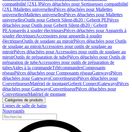
compatibilité [2XL]
Pièces détachées pour Sertisseuses compatibilité
[2XL]
Mallettes universelles
Pièces détachées pour Mallettes
universelles
Mallettes universelles
Pièces détachées pour Mallettes
universelles
Outils pour Geberit Silent-db20 / Geberit PE
Pièces
détachées pour Outils pour Geberit Silent-db20 / Geberit
PE
Appareils à souder électriques
Pièces détachées pour Appareils à
souder électriques
Accessoires pour appareils à souder
électriques
Outils de soudage au miroir
Pièces détachées pour Outils
de soudage au miroir
Accessoires pour outils de soudage au
miroir
Pièces détachées pour Accessoires pour outils de soudage au
miroir
Outils de préparation de tube
Pièces détachées pour Outils de
préparation de tube
Accessoires pour outils de préparation de
tubes
Aides à la commande
Télécommandes
Composants
réseau
Pièces détachées pour Composants réseau
Gateways
Pièces
détachées pour Gateways
Convertisseurs
Pièces détachées pour
Convertisseurs
Matériel de montage
Geberit Connect
Gateways
Pièces
détachées pour Gateways
Convertisseur
Pièces détachées pour
Convertisseur
Matériel de montage
Catégories de produits
Lignes de salle de bains
Nouveautés