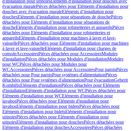
d'installation pour urinoirs
Eléments d'installation pour douches avec
évacuation murale
Pièces détachées pour Eléments d'installation pour
douches avec évacuation murale
Eléments d’installation pour
douches
Eléments d’installation pour séparations de douche
Pièces
détachées pour Eléments d’installation pour séparations de
douche
Eléments d'installation pour robinetteries et appareils
Pièces
détachées pour Eléments d'installation pour robinetteries et
appareils
Eléments d'installation pour machines à laver et lave-
vaisselle
Pièces détachées pour Eléments d'installation pour machines
à laver et lave-vaisselle
Eléments d'installation pour charges de
console
Accessoires
Pièces détachées pour Accessoires
Modules
d'installation
Pièces détachées pour Modules d'installation
Modules
pour WC
Pièces détachées pour Modules pour
WC
Accessoires
Pièces détachées pour Accessoires
Pour parois
Pièces
détachées pour Pour parois
Pour systèmes d'alimentation
Pièces
détachées pour Pour systèmes d'alimentation
Pour évacuation
Geberit
Kombifix
Eléments d'installation
Pièces détachées pour Eléments
d'installation
Eléments d'installation pour WC
Pièces détachées pour
Eléments d'installation pour WC
Eléments d'installation pour
lavabos
Pièces détachées pour Eléments d'installation pour
lavabos
Eléments d'installation pour bidets
Pièces détachées pour
Eléments d'installation pour bidets
Eléments d'installation pour
urinoirs
Pièces détachées pour Eléments d'installation pour
urinoirs
Eléments d'installation pour douches
Pièces détachées pour
Eléments d'installation pour douches
Accessoires
Pièces détachées