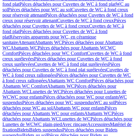
fond plat
Pièces détachées pour Cuvettes de WC à fond plat
WC au
sol
Pièces détachées pour WC au sol
Cuvettes de WC à fond creux
pour réservoir attenant
Pièces détachées pour Cuvettes de WC à fond
creux pour réservoir attenant
Cuvettes de WC à fond creux
Pièces
détachées pour Cuvettes de WC à fond creux
Cuvettes de WC à
fond plat
Pièces détachées pour Cuvettes de WC à fond
plat
Réservoirs apparents pour WC, en céramique
sanitaire
Attenant
Abattants WC
Pièces détachées pour Abattants
WC
Abattants WC
Pièces détachées pour Abattants WC
WC
Comfort
Pièces détachées pour WC Comfort
Cuvettes de WC à fond
creux surélevées
Pièces détachées pour Cuvettes de WC à fond
creux surélevées
Cuvettes de WC à fond plat surélevées
Pièces
détachées pour Cuvettes de WC à fond plat surélevées
Cuvettes de
WC à fond creux rallongées
Pièces détachées pour Cuvettes de WC
à fond creux rallongées
Abattants WC Comfort
Pièces détachées pour
Abattants WC Comfort
Abattants WC
Pièces détachées pour
Abattants WC
Lunettes de WC
Pièces détachées pour Lunettes de
WC
WC pour enfants
Pièces détachées pour WC pour enfants
WC
suspendus
Pièces détachées pour WC suspendus
WC au sol
Pièces
détachées pour WC au sol
Abattants WC pour enfants
Pièces
détachées pour Abattants WC pour enfants
Abattants WC
Pièces
détachées pour Abattants WC
Lunettes de WC
Pièces détachées pour
Lunettes de WC
WC plain-pied
Avec rinçage
Accessoires
Matériel de
fixation
Bidets
Bidets suspendus
Pièces détachées pour Bidets
suspendus
Bidets au sol
Pièces détachées pour Bidets au