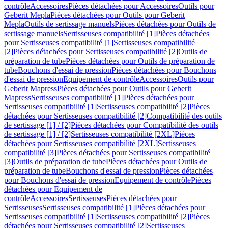
contrôle
Accessoires
Pièces détachées pour Accessoires
Outils pour
Geberit Mepla
Pièces détachées pour Outils pour Geberit
Mepla
Outils de sertissage manuels
Pièces détachées pour Outils de
sertissage manuels
Sertisseuses compatibilité [1]
Pièces détachées
pour Sertisseuses compatibilité [1]
Sertisseuses compatibilité
[2]
Pièces détachées pour Sertisseuses compatibilité [2]
Outils de
préparation de tube
Pièces détachées pour Outils de préparation de
tube
Bouchons d'essai de pression
Pièces détachées pour Bouchons
d'essai de pression
Equipement de contrôle
Accessoires
Outils pour
Geberit Mapress
Pièces détachées pour Outils pour Geberit
Mapress
Sertisseuses compatibilité [1]
Pièces détachées pour
Sertisseuses compatibilité [1]
Sertisseuses compatibilité [2]
Pièces
détachées pour Sertisseuses compatibilité [2]
Compatibilité des outils
de sertissage [1] / [2]
Pièces détachées pour Compatibilité des outils
de sertissage [1] / [2]
Sertisseuses compatibilité [2XL]
Pièces
détachées pour Sertisseuses compatibilité [2XL]
Sertisseuses
compatibilité [3]
Pièces détachées pour Sertisseuses compatibilité
[3]
Outils de préparation de tube
Pièces détachées pour Outils de
préparation de tube
Bouchons d'essai de pression
Pièces détachées
pour Bouchons d'essai de pression
Equipement de contrôle
Pièces
détachées pour Equipement de
contrôle
Accessoires
Sertisseuses
Pièces détachées pour
Sertisseuses
Sertisseuses compatibilité [1]
Pièces détachées pour
Sertisseuses compatibilité [1]
Sertisseuses compatibilité [2]
Pièces
détachées pour Sertisseuses compatibilité [2]
Sertisseuses