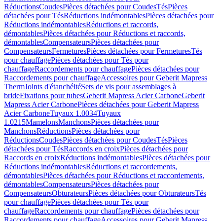
Réductions
Coudes
Pièces détachées pour Coudes
Tés
Pièces
détachées pour Tés
Réductions indémontables
Pièces détachées pour
Réductions indémontables
Réductions et raccords,
démontables
Pièces détachées pour Réductions et raccords,
démontables
Compensateurs
Pièces détachées pour
Compensateurs
Fermetures
Pièces détachées pour Fermetures
Tés
pour chauffage
Pièces détachées pour Tés pour
chauffage
Raccordements pour chauffage
Pièces détachées pour
Raccordements pour chauffage
Accessoires pour Geberit Mapress
Therm
Joints d'étanchéité
Sets de vis pour assemblages à
bride
Fixations pour tubes
Geberit Mapress Acier Carbone
Geberit
Mapress Acier Carbone
Pièces détachées pour Geberit Mapress
Acier Carbone
Tuyaux 1.0034
Tuyaux
1.0215
Mamelons
Manchons
Pièces détachées pour
Manchons
Réductions
Pièces détachées pour
Réductions
Coudes
Pièces détachées pour Coudes
Tés
Pièces
détachées pour Tés
Raccords en croix
Pièces détachées pour
Raccords en croix
Réductions indémontables
Pièces détachées pour
Réductions indémontables
Réductions et raccordements,
démontables
Pièces détachées pour Réductions et raccordements,
démontables
Compensateurs
Pièces détachées pour
Compensateurs
Obturateurs
Pièces détachées pour Obturateurs
Tés
pour chauffage
Pièces détachées pour Tés pour
chauffage
Raccordements pour chauffage
Pièces détachées pour
Raccordements pour chauffage
Accessoires pour Geberit Mapress