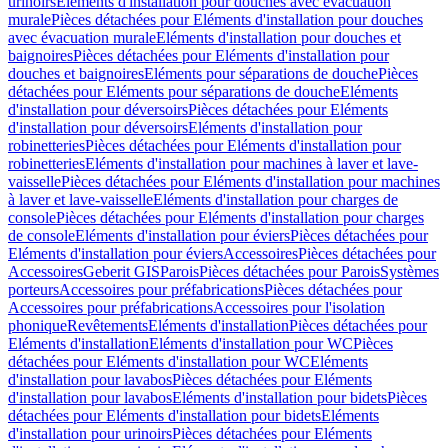
urinoirs
Eléments d'installation pour douches avec évacuation
murale
Pièces détachées pour Eléments d'installation pour douches
avec évacuation murale
Eléments d'installation pour douches et
baignoires
Pièces détachées pour Eléments d'installation pour
douches et baignoires
Eléments pour séparations de douche
Pièces
détachées pour Eléments pour séparations de douche
Eléments
d'installation pour déversoirs
Pièces détachées pour Eléments
d'installation pour déversoirs
Eléments d'installation pour
robinetteries
Pièces détachées pour Eléments d'installation pour
robinetteries
Eléments d'installation pour machines à laver et lave-
vaisselle
Pièces détachées pour Eléments d'installation pour machines
à laver et lave-vaisselle
Eléments d'installation pour charges de
console
Pièces détachées pour Eléments d'installation pour charges
de console
Eléments d'installation pour éviers
Pièces détachées pour
Eléments d'installation pour éviers
Accessoires
Pièces détachées pour
Accessoires
Geberit GIS
Parois
Pièces détachées pour Parois
Systèmes
porteurs
Accessoires pour préfabrications
Pièces détachées pour
Accessoires pour préfabrications
Accessoires pour l'isolation
phonique
Revêtements
Eléments d'installation
Pièces détachées pour
Eléments d'installation
Eléments d'installation pour WC
Pièces
détachées pour Eléments d'installation pour WC
Eléments
d'installation pour lavabos
Pièces détachées pour Eléments
d'installation pour lavabos
Eléments d'installation pour bidets
Pièces
détachées pour Eléments d'installation pour bidets
Eléments
d'installation pour urinoirs
Pièces détachées pour Eléments