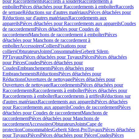
pour Raccordements
Raccords à souder
Raccordements à
emboîter
Pièces détachées pour Raccordements à emboîter
Raccords
de serrage
Réductions sur d'autres matériaux
Pièces détachées pour
Réductions sur d'autres matériaux
Raccordements aux
appareils
Pièces détachées pour Raccordements aux appareils
Coudes
de raccordement
Pièces détachées pour Coudes de
raccordement
Manchons de raccordement à emboîter
Pièces
détachées pour Manchons de raccordement à
emboîter
Accessoires
Colliers
Fixations pour
colliers
Obturateurs
Joints
Consommables
Geberit Silent-
PP
Tuyaux
Pièces détachées pour Tuyaux
Pièces
Pièces détachées
pour Pièces
Coudes
Pièces détachées pour
Coudes
Embranchements
Pièces détachées pour
Embranchements
Réductions
Pièces détachées pour
Réductions
Ouvertures de nettoyage
Pièces détachées pour
Ouvertures de nettoyage
Raccordements
Pièces détachées pour
Raccordements
Raccordements à emboîter
Pièces détachées pour
Raccordements à emboîter
Raccordements à griffes
Réductions sur
d'autres matériaux
Raccordements aux appareils
Pièces détachées
pour Raccordements aux appareils
Coudes de raccordement
Pièces
détachées pour Coudes de raccordement
Manchons de
raccordement
Pièces détachées pour Manchons de
raccordement
Accessoires
Obturateurs
Joints
Cape de
protection
Consommables
Geberit Silent-Pro
Tuyaux
Pièces détachées
pour Tuyaux
Pièces
Pièces détachées pour Pièces
Coudes
Pièces