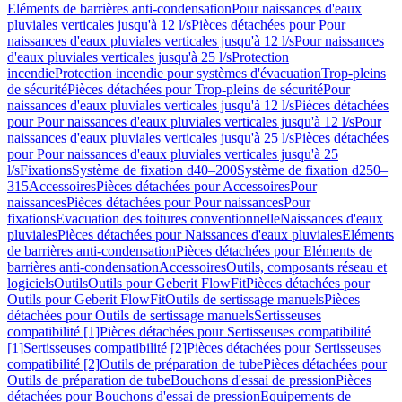
Eléments de barrières anti-condensation
Pour naissances d'eaux
pluviales verticales jusqu'à 12 l/s
Pièces détachées pour Pour
naissances d'eaux pluviales verticales jusqu'à 12 l/s
Pour naissances
d'eaux pluviales verticales jusqu'à 25 l/s
Protection
incendie
Protection incendie pour systèmes d'évacuation
Trop-pleins
de sécurité
Pièces détachées pour Trop-pleins de sécurité
Pour
naissances d'eaux pluviales verticales jusqu'à 12 l/s
Pièces détachées
pour Pour naissances d'eaux pluviales verticales jusqu'à 12 l/s
Pour
naissances d'eaux pluviales verticales jusqu'à 25 l/s
Pièces détachées
pour Pour naissances d'eaux pluviales verticales jusqu'à 25
l/s
Fixations
Système de fixation d40–200
Système de fixation d250–
315
Accessoires
Pièces détachées pour Accessoires
Pour
naissances
Pièces détachées pour Pour naissances
Pour
fixations
Evacuation des toitures conventionnelle
Naissances d'eaux
pluviales
Pièces détachées pour Naissances d'eaux pluviales
Eléments
de barrières anti-condensation
Pièces détachées pour Eléments de
barrières anti-condensation
Accessoires
Outils, composants réseau et
logiciels
Outils
Outils pour Geberit FlowFit
Pièces détachées pour
Outils pour Geberit FlowFit
Outils de sertissage manuels
Pièces
détachées pour Outils de sertissage manuels
Sertisseuses
compatibilité [1]
Pièces détachées pour Sertisseuses compatibilité
[1]
Sertisseuses compatibilité [2]
Pièces détachées pour Sertisseuses
compatibilité [2]
Outils de préparation de tube
Pièces détachées pour
Outils de préparation de tube
Bouchons d'essai de pression
Pièces
détachées pour Bouchons d'essai de pression
Equipements de