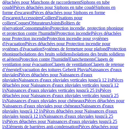
détachées pour Manchons de raccordement
Siphons en tube
coudé
Pièces détachées pour Siphons en tube coudé
Siphons en
forme d'escargot
Pièces détachées pour Siphons en forme
d'escargot
Accessoires
Colliers
Fixations pour
colliers
Coques
Obturateurs
Joints
Boîtiers de
réservation
Consommables
Protection incendie, protection phonique
et protection contre l'humidité
Protection incendie
Pièces détachées
pour Protection incendie
Protection incendie pour systèmes
d'évacuation
Pièces détachées pour Protection incendie pour
systèmes d'évacuation
Systèmes de fermeture pour plafond
Protection
phonique
Isolations des bruits solidiens
Isolations des bruits solidiens
et aériens
Protection contre l'humidité
Etanchements
Clapets de
ventilation pour évacuation
Clapets de ventilation
Clapets de retenue
d’énergie
Evacuation des toitures Geberit Pluvia
Naissances d'eaux
pluviales
Pièces détachées pour Naissances d'eaux
pluviales
Naissances d'eaux pluviales verticales jusqu'à 12 l/s
Pièces
détachées pour Naissances d'eaux pluviales verticales jusqu'à 12
l/s
Naissances d'eaux pluviales verticales jusqu'à 25 l/s
Pièces
détachées pour Naissances d'eaux pluviales verticales jusqu'à 25
l/s
Naissances d'eaux pluviales pour chéneaux
Pièces détachées pour
Naissances d'eaux pluviales pour chéneaux
Naissances d'eaux
pluviales jusqu'à 12 l/s
Pièces détachées pour Naissances d'eaux
pluviales jusqu'à 12 l/s
Naissances d'eaux pluviales jusqu'à 25
l/s
Pièces détachées pour Naissances d'eaux pluviales jusqu'à 25
l/s
Eléments de barrières anti-condensation
Pièces détachées pour