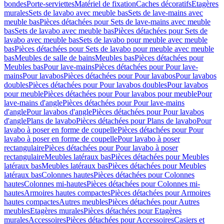
bondes
Porte-serviettes
Matériel de fixation
Caches décoratifs
Etagères
murales
Sets de lavabo avec meuble bas
Sets de lave-mains avec
meuble bas
Pièces détachées pour Sets de lave-mains avec meuble
bas
Sets de lavabo avec meuble bas
Pièces détachées pour Sets de
lavabo avec meuble bas
Sets de lavabo pour meuble avec meuble
bas
Pièces détachées pour Sets de lavabo pour meuble avec meuble
bas
Meubles de salle de bains
Meubles bas
Pièces détachées pour
Meubles bas
Pour lave-mains
Pièces détachées pour Pour lave-
mains
Pour lavabos
Pièces détachées pour Pour lavabos
Pour lavabos
doubles
Pièces détachées pour Pour lavabos doubles
Pour lavabos
pour meuble
Pièces détachées pour Pour lavabos pour meuble
Pour
lave-mains d'angle
Pièces détachées pour Pour lave-mains
d'angle
Pour lavabos d'angle
Pièces détachées pour Pour lavabos
d'angle
Plans de lavabo
Pièces détachées pour Plans de lavabo
Pour
lavabo à poser en forme de coupelle
Pièces détachées pour Pour
lavabo à poser en forme de coupelle
Pour lavabo à poser
rectangulaire
Pièces détachées pour Pour lavabo à poser
rectangulaire
Meubles latéraux bas
Pièces détachées pour Meubles
latéraux bas
Meubles latéraux bas
Pièces détachées pour Meubles
latéraux bas
Colonnes hautes
Pièces détachées pour Colonnes
hautes
Colonnes mi-hautes
Pièces détachées pour Colonnes mi-
hautes
Armoires hautes compactes
Pièces détachées pour Armoires
hautes compactes
Autres meubles
Pièces détachées pour Autres
meubles
Etagères murales
Pièces détachées pour Etagères
murales
Accessoires
Pièces détachées pour Accessoires
Casiers et