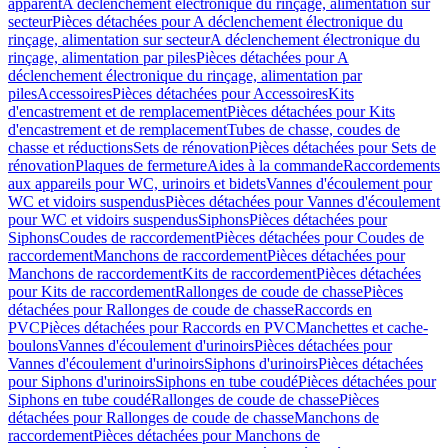
apparent
A déclenchement électronique du rinçage, alimentation sur
secteur
Pièces détachées pour A déclenchement électronique du
rinçage, alimentation sur secteur
A déclenchement électronique du
rinçage, alimentation par piles
Pièces détachées pour A
déclenchement électronique du rinçage, alimentation par
piles
Accessoires
Pièces détachées pour Accessoires
Kits
d'encastrement et de remplacement
Pièces détachées pour Kits
d'encastrement et de remplacement
Tubes de chasse, coudes de
chasse et réductions
Sets de rénovation
Pièces détachées pour Sets de
rénovation
Plaques de fermeture
Aides à la commande
Raccordements
aux appareils pour WC, urinoirs et bidets
Vannes d'écoulement pour
WC et vidoirs suspendus
Pièces détachées pour Vannes d'écoulement
pour WC et vidoirs suspendus
Siphons
Pièces détachées pour
Siphons
Coudes de raccordement
Pièces détachées pour Coudes de
raccordement
Manchons de raccordement
Pièces détachées pour
Manchons de raccordement
Kits de raccordement
Pièces détachées
pour Kits de raccordement
Rallonges de coude de chasse
Pièces
détachées pour Rallonges de coude de chasse
Raccords en
PVC
Pièces détachées pour Raccords en PVC
Manchettes et cache-
boulons
Vannes d'écoulement d'urinoirs
Pièces détachées pour
Vannes d'écoulement d'urinoirs
Siphons d'urinoirs
Pièces détachées
pour Siphons d'urinoirs
Siphons en tube coudé
Pièces détachées pour
Siphons en tube coudé
Rallonges de coude de chasse
Pièces
détachées pour Rallonges de coude de chasse
Manchons de
raccordement
Pièces détachées pour Manchons de