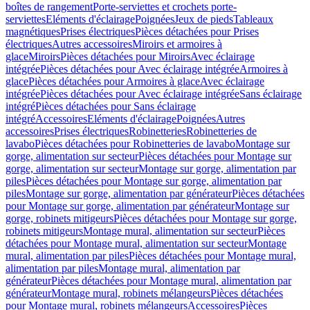
boîtes de rangement
Porte-serviettes et crochets porte-
serviettes
Eléments d'éclairage
Poignées
Jeux de pieds
Tableaux
magnétiques
Prises électriques
Pièces détachées pour Prises
électriques
Autres accessoires
Miroirs et armoires à
glace
Miroirs
Pièces détachées pour Miroirs
Avec éclairage
intégrée
Pièces détachées pour Avec éclairage intégrée
Armoires à
glace
Pièces détachées pour Armoires à glace
Avec éclairage
intégrée
Pièces détachées pour Avec éclairage intégrée
Sans éclairage
intégré
Pièces détachées pour Sans éclairage
intégré
Accessoires
Eléments d'éclairage
Poignées
Autres
accessoires
Prises électriques
Robinetteries
Robinetteries de
lavabo
Pièces détachées pour Robinetteries de lavabo
Montage sur
gorge, alimentation sur secteur
Pièces détachées pour Montage sur
gorge, alimentation sur secteur
Montage sur gorge, alimentation par
piles
Pièces détachées pour Montage sur gorge, alimentation par
piles
Montage sur gorge, alimentation par générateur
Pièces détachées
pour Montage sur gorge, alimentation par générateur
Montage sur
gorge, robinets mitigeurs
Pièces détachées pour Montage sur gorge,
robinets mitigeurs
Montage mural, alimentation sur secteur
Pièces
détachées pour Montage mural, alimentation sur secteur
Montage
mural, alimentation par piles
Pièces détachées pour Montage mural,
alimentation par piles
Montage mural, alimentation par
générateur
Pièces détachées pour Montage mural, alimentation par
générateur
Montage mural, robinets mélangeurs
Pièces détachées
pour Montage mural, robinets mélangeurs
Accessoires
Pièces