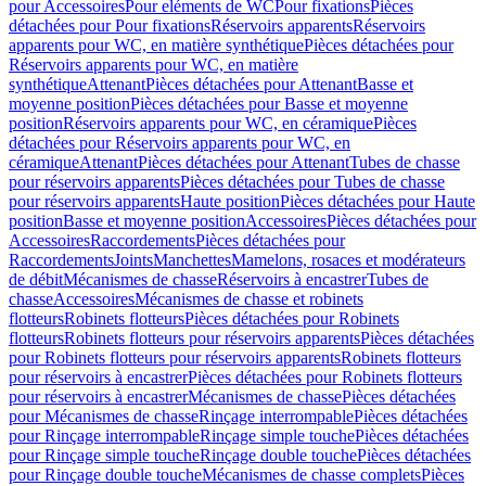
pour Accessoires
Pour eléments de WC
Pour fixations
Pièces
détachées pour Pour fixations
Réservoirs apparents
Réservoirs
apparents pour WC, en matière synthétique
Pièces détachées pour
Réservoirs apparents pour WC, en matière
synthétique
Attenant
Pièces détachées pour Attenant
Basse et
moyenne position
Pièces détachées pour Basse et moyenne
position
Réservoirs apparents pour WC, en céramique
Pièces
détachées pour Réservoirs apparents pour WC, en
céramique
Attenant
Pièces détachées pour Attenant
Tubes de chasse
pour réservoirs apparents
Pièces détachées pour Tubes de chasse
pour réservoirs apparents
Haute position
Pièces détachées pour Haute
position
Basse et moyenne position
Accessoires
Pièces détachées pour
Accessoires
Raccordements
Pièces détachées pour
Raccordements
Joints
Manchettes
Mamelons, rosaces et modérateurs
de débit
Mécanismes de chasse
Réservoirs à encastrer
Tubes de
chasse
Accessoires
Mécanismes de chasse et robinets
flotteurs
Robinets flotteurs
Pièces détachées pour Robinets
flotteurs
Robinets flotteurs pour réservoirs apparents
Pièces détachées
pour Robinets flotteurs pour réservoirs apparents
Robinets flotteurs
pour réservoirs à encastrer
Pièces détachées pour Robinets flotteurs
pour réservoirs à encastrer
Mécanismes de chasse
Pièces détachées
pour Mécanismes de chasse
Rinçage interrompable
Pièces détachées
pour Rinçage interrompable
Rinçage simple touche
Pièces détachées
pour Rinçage simple touche
Rinçage double touche
Pièces détachées
pour Rinçage double touche
Mécanismes de chasse complets
Pièces