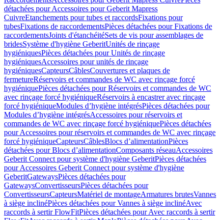
détachées pour Accessoires pour Geberit Mapress
Cuivre
Etanchements pour tubes et raccords
Fixations pour
tubes
Fixations de raccordements
Pièces détachées pour Fixations de
raccordements
Joints d'étanchéité
Sets de vis pour assemblages de
brides
Système d'hygiène Geberit
Unités de rinçage
hygiéniques
Pièces détachées pour Unités de rinçage
hygiéniques
Accessoires pour unités de rinçage
hygiéniques
Capteurs
Câbles
Couvertures et plaques de
fermeture
Réservoirs et commandes de WC avec rinçage forcé
hygiénique
Pièces détachées pour Réservoirs et commandes de WC
avec rinçage forcé hygiénique
Réservoirs à encastrer avec rinçage
forcé hygiénique
Modules d’hygiène intégrés
Pièces détachées pour
Modules d’hygiène intégrés
Accessoires pour réservoirs et
commandes de WC avec rinçage forcé hygiénique
Pièces détachées
pour Accessoires pour réservoirs et commandes de WC avec rinçage
forcé hygiénique
Capteurs
Câbles
Blocs d’alimentation
Pièces
détachées pour Blocs d’alimentation
Composants réseau
Accessoires
Geberit Connect pour système d'hygiène Geberit
Pièces détachées
pour Accessoires Geberit Connect pour système d'hygiène
Geberit
Gateways
Pièces détachées pour
Gateways
Convertisseurs
Pièces détachées pour
Convertisseurs
Capteurs
Matériel de montage
Armatures brutes
Vannes
à siège incliné
Pièces détachées pour Vannes à siège incliné
Avec
raccords à sertir FlowFit
Pièces détachées pour Avec raccords à sertir