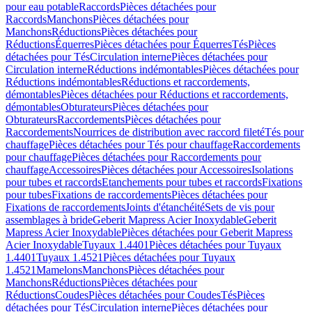
pour eau potable
Raccords
Pièces détachées pour
Raccords
Manchons
Pièces détachées pour
Manchons
Réductions
Pièces détachées pour
Réductions
Équerres
Pièces détachées pour Équerres
Tés
Pièces
détachées pour Tés
Circulation interne
Pièces détachées pour
Circulation interne
Réductions indémontables
Pièces détachées pour
Réductions indémontables
Réductions et raccordements,
démontables
Pièces détachées pour Réductions et raccordements,
démontables
Obturateurs
Pièces détachées pour
Obturateurs
Raccordements
Pièces détachées pour
Raccordements
Nourrices de distribution avec raccord fileté
Tés pour
chauffage
Pièces détachées pour Tés pour chauffage
Raccordements
pour chauffage
Pièces détachées pour Raccordements pour
chauffage
Accessoires
Pièces détachées pour Accessoires
Isolations
pour tubes et raccords
Etanchements pour tubes et raccords
Fixations
pour tubes
Fixations de raccordements
Pièces détachées pour
Fixations de raccordements
Joints d'étanchéité
Sets de vis pour
assemblages à bride
Geberit Mapress Acier Inoxydable
Geberit
Mapress Acier Inoxydable
Pièces détachées pour Geberit Mapress
Acier Inoxydable
Tuyaux 1.4401
Pièces détachées pour Tuyaux
1.4401
Tuyaux 1.4521
Pièces détachées pour Tuyaux
1.4521
Mamelons
Manchons
Pièces détachées pour
Manchons
Réductions
Pièces détachées pour
Réductions
Coudes
Pièces détachées pour Coudes
Tés
Pièces
détachées pour Tés
Circulation interne
Pièces détachées pour