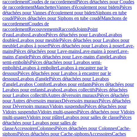
raccordement
Coudes de raccordement
Pièces détachées pour Coudes
de raccordement
Manchettes
Vannes d'écoulement pour bidets
Pièces
détachées pour Vannes d'écoulement pour bidets
Siphons en tube
coudé
Pièces détachées pour Siphons en tube coudé
Manchons de
raccordement
Coudes de
raccordement
Recouvrements
Raccords
Joints
Point
d'eau
Lavabos
Lavabos
Pièces détachées pour Lavabos
Lavabos
doubles
Lavabos pour meuble
Pièces détachées pour Lavabos pour
meuble
Lavabos à poser
Pièces détachées pour Lavabos à poser
Lave-
mains
Pièces détachées pour Lave-mains
Lave-mains à poser
Lave-
mains d'angle
Pièces détachées pour Lave-mains d'angle
Lavabos
semi-emboîtés
Pièces détachées pour Lavabos semi-
emboîtés
Lavabos à emboîter
Lavabos à encastrer par le
dessous
Pièces détachées pour Lavabos à encastrer par le
dessous
Lavabos d'angle
Pièces détachées pour Lavabos
d'angle
Lavabos Comfort
Lavabos pour enfants
Pièces détachées pour
Lavabos pour enfants
Lavabos
Lavabos collectifs
Pièces détachées
pour Lavabos collectifs
Autres déversoirs muraux
Pièces détachées
pour Autres déversoirs muraux
Déversoirs muraux
Pièces détachées
pour Déversoirs muraux
Vidoirs suspendus
Pièces détachées pour
Vidoirs suspendus
Vidoirs multi-usages
Pièces détachées pour Vidoirs
multi-usages
Vidoirs pour plâtre
Lavabos pour salles de classe
Pièces
détachées pour Lavabos pour salles de
classe
Accessoires
Colonnes
Pièces détachées pour Colonnes
Cache-
siphons
Pièces détachées pour Cache-siphons
Accessoires
Caches