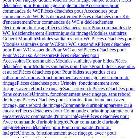
détachées pour Pour rinçage simple touche
Accessoires pour
commandes de WC
Pièces détachées pour Accessoires pour
commandes de WC
Kits d'encastrement
Pièces détachées pour Kits
d'encastrement
Pour commandes de WC à déclenchement
électronique du rinçage
Pièces détachées pour Pour commandes de
WC à déclenchement électronique du rinçage
Modules sanitaires
Geberit Monolith
Modules sanitaires pour WC
Pièces détachées pour
Modules sanitaires pour WC
Pour WC suspendus
Pièces détachées
pour Pour WC suspendus
Pour WC au sol
Pièces détachées pour
Pour WC au sol
Accessoires
Pièces détachées pour
Accessoires
Consommables
Modules sanitaires pour bidets
Pièces
détachées pour Modules sanitaires pour bidets
Pour bidets suspendus
et au sol
Pièces détachées pour Pour bidets suspendus et au
sol
Urinoirs
Urinoirs, fonctionnement avec rinçage, avec rebord de
rinçage
Pièces détachées pour Urinoirs, fonctionnement avec
rinçage, avec rebord de rinçage
Sans couvercle
Pièces détachées pour
Sans couvercle
Urinoirs, fonctionnement avec rinçage, sans rebord
de rinçage
Pièces détachées pour Urinoirs, fonctionnement avec
rinçage, sans rebord de rinçage
Commande d'urinoir apparente ou à
encastrer
Pièces détachées pour Commande d'urinoir apparente ou à
encastrer
Avec commande d'urinoir intégrée
Pièces détachées pour
Avec commande d'urinoir intégrée
Pour commande d'urinoir
intégrée
Pièces détachées pour Pour commande d'urinoir
intégrée
Urinoirs, fonctionnement avec rinçage, avec / pour