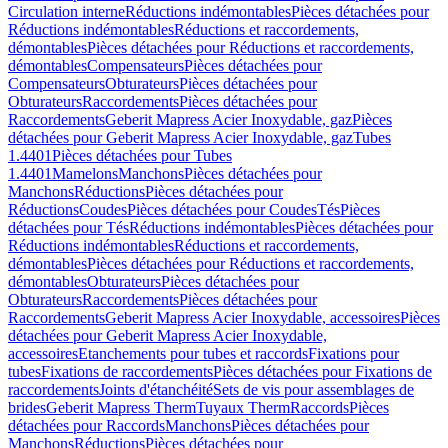
Circulation interne
Réductions indémontables
Pièces détachées pour
Réductions indémontables
Réductions et raccordements,
démontables
Pièces détachées pour Réductions et raccordements,
démontables
Compensateurs
Pièces détachées pour
Compensateurs
Obturateurs
Pièces détachées pour
Obturateurs
Raccordements
Pièces détachées pour
Raccordements
Geberit Mapress Acier Inoxydable, gaz
Pièces
détachées pour Geberit Mapress Acier Inoxydable, gaz
Tubes
1.4401
Pièces détachées pour Tubes
1.4401
Mamelons
Manchons
Pièces détachées pour
Manchons
Réductions
Pièces détachées pour
Réductions
Coudes
Pièces détachées pour Coudes
Tés
Pièces
détachées pour Tés
Réductions indémontables
Pièces détachées pour
Réductions indémontables
Réductions et raccordements,
démontables
Pièces détachées pour Réductions et raccordements,
démontables
Obturateurs
Pièces détachées pour
Obturateurs
Raccordements
Pièces détachées pour
Raccordements
Geberit Mapress Acier Inoxydable, accessoires
Pièces
détachées pour Geberit Mapress Acier Inoxydable,
accessoires
Etanchements pour tubes et raccords
Fixations pour
tubes
Fixations de raccordements
Pièces détachées pour Fixations de
raccordements
Joints d'étanchéité
Sets de vis pour assemblages de
brides
Geberit Mapress Therm
Tuyaux Therm
Raccords
Pièces
détachées pour Raccords
Manchons
Pièces détachées pour
Manchons
Réductions
Pièces détachées pour