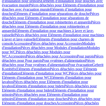
d'installation pour urinoirs
Eléments d'installation pour douches avec
évacuation murale
Pièces détachées pour Eléments d'installation pour
douches avec évacuation murale
Eléments d’installation pour
douches
Eléments d’installation pour séparations de douche
Pièces
détachées pour Eléments d’installation pour séparations de
douche
Eléments d'installation pour robinetteries et appareils
Pièces
détachées pour Eléments d'installation pour robinetteries et
appareils
Eléments d'installation pour machines à laver et lave-
vaisselle
Pièces détachées pour Eléments d'installation pour machines
à laver et lave-vaisselle
Eléments d'installation pour charges de
console
Accessoires
Pièces détachées pour Accessoires
Modules
d'installation
Pièces détachées pour Modules d'installation
Modules
pour WC
Pièces détachées pour Modules pour
WC
Accessoires
Pièces détachées pour Accessoires
Pour parois
Pièces
détachées pour Pour parois
Pour systèmes d'alimentation
Pièces
détachées pour Pour systèmes d'alimentation
Pour évacuation
Geberit
Kombifix
Eléments d'installation
Pièces détachées pour Eléments
d'installation
Eléments d'installation pour WC
Pièces détachées pour
Eléments d'installation pour WC
Eléments d'installation pour
lavabos
Pièces détachées pour Eléments d'installation pour
lavabos
Eléments d'installation pour bidets
Pièces détachées pour
Eléments d'installation pour bidets
Eléments d'installation pour
urinoirs
Pièces détachées pour Eléments d'installation pour
urinoirs
Eléments d'installation pour douches
Pièces détachées pour
Eléments d'installation pour douches
Accessoires
Pièces détachées