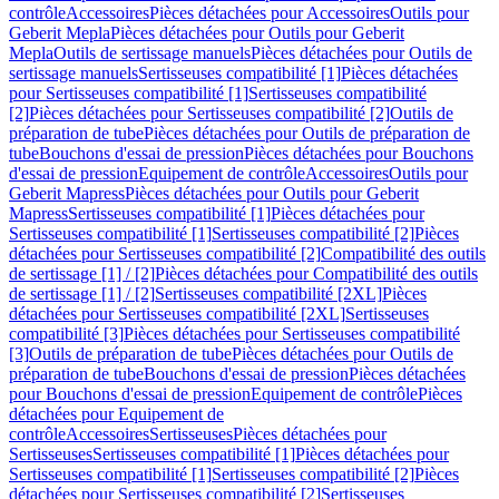
contrôle
Accessoires
Pièces détachées pour Accessoires
Outils pour
Geberit Mepla
Pièces détachées pour Outils pour Geberit
Mepla
Outils de sertissage manuels
Pièces détachées pour Outils de
sertissage manuels
Sertisseuses compatibilité [1]
Pièces détachées
pour Sertisseuses compatibilité [1]
Sertisseuses compatibilité
[2]
Pièces détachées pour Sertisseuses compatibilité [2]
Outils de
préparation de tube
Pièces détachées pour Outils de préparation de
tube
Bouchons d'essai de pression
Pièces détachées pour Bouchons
d'essai de pression
Equipement de contrôle
Accessoires
Outils pour
Geberit Mapress
Pièces détachées pour Outils pour Geberit
Mapress
Sertisseuses compatibilité [1]
Pièces détachées pour
Sertisseuses compatibilité [1]
Sertisseuses compatibilité [2]
Pièces
détachées pour Sertisseuses compatibilité [2]
Compatibilité des outils
de sertissage [1] / [2]
Pièces détachées pour Compatibilité des outils
de sertissage [1] / [2]
Sertisseuses compatibilité [2XL]
Pièces
détachées pour Sertisseuses compatibilité [2XL]
Sertisseuses
compatibilité [3]
Pièces détachées pour Sertisseuses compatibilité
[3]
Outils de préparation de tube
Pièces détachées pour Outils de
préparation de tube
Bouchons d'essai de pression
Pièces détachées
pour Bouchons d'essai de pression
Equipement de contrôle
Pièces
détachées pour Equipement de
contrôle
Accessoires
Sertisseuses
Pièces détachées pour
Sertisseuses
Sertisseuses compatibilité [1]
Pièces détachées pour
Sertisseuses compatibilité [1]
Sertisseuses compatibilité [2]
Pièces
détachées pour Sertisseuses compatibilité [2]
Sertisseuses