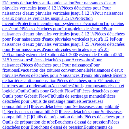
Eléments de barrières anti-condensation
Pour naissances d'eaux
pluviales verticales jusqu'à 12 l/s
Pièces détachées pour Pour
naissances d'eaux pluviales verticales jusqu'à 12 l/s
Pour naissances
d'eaux pluviales verticales jusqu'à 25 l/s
Protection
incendie
Protection incendie pour systèmes d'évacuation
Trop-pleins
de sécurité
Pièces détachées pour Trop-pleins de sécurité
Pour
naissances d'eaux pluviales verticales jusqu'à 12 l/s
Pièces détachées
pour Pour naissances d'eaux pluviales verticales jusqu'à 12 l/s
Pour
naissances d'eaux pluviales verticales jusqu'à 25 l/s
Pièces détachées
pour Pour naissances d'eaux pluviales verticales jusqu'à 25
l/s
Fixations
Système de fixation d40–200
Système de fixation d250–
315
Accessoires
Pièces détachées pour Accessoires
Pour
naissances
Pièces détachées pour Pour naissances
Pour
fixations
Evacuation des toitures conventionnelle
Naissances d'eaux
pluviales
Pièces détachées pour Naissances d'eaux pluviales
Eléments
de barrières anti-condensation
Pièces détachées pour Eléments de
barrières anti-condensation
Accessoires
Outils, composants réseau et
logiciels
Outils
Outils pour Geberit FlowFit
Pièces détachées pour
Outils pour Geberit FlowFit
Outils de sertissage manuels
Pièces
détachées pour Outils de sertissage manuels
Sertisseuses
compatibilité [1]
Pièces détachées pour Sertisseuses compatibilité
[1]
Sertisseuses compatibilité [2]
Pièces détachées pour Sertisseuses
compatibilité [2]
Outils de préparation de tube
Pièces détachées pour
Outils de préparation de tube
Bouchons d'essai de pression
Pièces
détachées pour Bouchons d'essai de pression
Equipements de