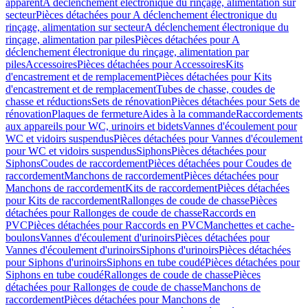
apparent
A déclenchement électronique du rinçage, alimentation sur
secteur
Pièces détachées pour A déclenchement électronique du
rinçage, alimentation sur secteur
A déclenchement électronique du
rinçage, alimentation par piles
Pièces détachées pour A
déclenchement électronique du rinçage, alimentation par
piles
Accessoires
Pièces détachées pour Accessoires
Kits
d'encastrement et de remplacement
Pièces détachées pour Kits
d'encastrement et de remplacement
Tubes de chasse, coudes de
chasse et réductions
Sets de rénovation
Pièces détachées pour Sets de
rénovation
Plaques de fermeture
Aides à la commande
Raccordements
aux appareils pour WC, urinoirs et bidets
Vannes d'écoulement pour
WC et vidoirs suspendus
Pièces détachées pour Vannes d'écoulement
pour WC et vidoirs suspendus
Siphons
Pièces détachées pour
Siphons
Coudes de raccordement
Pièces détachées pour Coudes de
raccordement
Manchons de raccordement
Pièces détachées pour
Manchons de raccordement
Kits de raccordement
Pièces détachées
pour Kits de raccordement
Rallonges de coude de chasse
Pièces
détachées pour Rallonges de coude de chasse
Raccords en
PVC
Pièces détachées pour Raccords en PVC
Manchettes et cache-
boulons
Vannes d'écoulement d'urinoirs
Pièces détachées pour
Vannes d'écoulement d'urinoirs
Siphons d'urinoirs
Pièces détachées
pour Siphons d'urinoirs
Siphons en tube coudé
Pièces détachées pour
Siphons en tube coudé
Rallonges de coude de chasse
Pièces
détachées pour Rallonges de coude de chasse
Manchons de
raccordement
Pièces détachées pour Manchons de