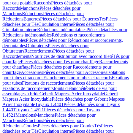
pour eau potable
Raccords
Pièces détachées pour
Raccords
Manchons
Pièces détachées pour
Manchons
Réductions
Pièces détachées pour
Réductions
Équerres
Pièces détachées pour Équerres
Tés
Pièces
détachées pour Tés
Circulation interne
Pièces détachées pour
Circulation interne
Réductions indémontables
Pièces détachées pour
Réductions indémontables
Réductions et raccordements,
démontables
Pièces détachées pour Réductions et raccordements,
démontables
Obturateurs
Pièces détachées pour
Obturateurs
Raccordements
Pièces détachées pour
Raccordements
Nourrices de distribution avec raccord fileté
Tés pour
chauffage
Pièces détachées pour Tés pour chauffage
Raccordements
pour chauffage
Pièces détachées pour Raccordements pour
chauffage
Accessoires
Pièces détachées pour Accessoires
Isolations
pour tubes et raccords
Etanchements pour tubes et raccords
Fixations
pour tubes
Fixations de raccordements
Pièces détachées pour
Fixations de raccordements
Joints d'étanchéité
Sets de vis pour
assemblages à bride
Geberit Mapress Acier Inoxydable
Geberit
Mapress Acier Inoxydable
Pièces détachées pour Geberit Mapress
Acier Inoxydable
Tuyaux 1.4401
Pièces détachées pour Tuyaux
1.4401
Tuyaux 1.4521
Pièces détachées pour Tuyaux
1.4521
Mamelons
Manchons
Pièces détachées pour
Manchons
Réductions
Pièces détachées pour
Réductions
Coudes
Pièces détachées pour Coudes
Tés
Pièces
détachées pour Tés
Circulation interne
Pièces détachées pour