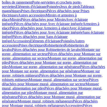
boîtes de rangement
Porte-serviettes et crochets porte-
serviettes
Eléments d'éclairage
Poignées
Jeux de pieds
Tableaux
magnétiques
Prises électriques
Pièces détachées pour Prises
électriques
Autres accessoires
Miroirs et armoires à
glace
Miroirs
Pièces détachées pour Miroirs
Avec éclairage
intégrée
Pièces détachées pour Avec éclairage intégrée
Armoires à
glace
Pièces détachées pour Armoires à glace
Avec éclairage
intégrée
Pièces détachées pour Avec éclairage intégrée
Sans éclairage
intégré
Pièces détachées pour Sans éclairage
intégré
Accessoires
Eléments d'éclairage
Poignées
Autres
accessoires
Prises électriques
Robinetteries
Robinetteries de
lavabo
Pièces détachées pour Robinetteries de lavabo
Montage sur
gorge, alimentation sur secteur
Pièces détachées pour Montage sur
gorge, alimentation sur secteur
Montage sur gorge, alimentation par
piles
Pièces détachées pour Montage sur gorge, alimentation par
piles
Montage sur gorge, alimentation par générateur
Pièces détachées
pour Montage sur gorge, alimentation par générateur
Montage sur
gorge, robinets mitigeurs
Pièces détachées pour Montage sur gorge,
robinets mitigeurs
Montage mural, alimentation sur secteur
Pièces
détachées pour Montage mural, alimentation sur secteur
Montage
mural, alimentation par piles
Pièces détachées pour Montage mural,
alimentation par piles
Montage mural, alimentation par
générateur
Pièces détachées pour Montage mural, alimentation par
générateur
Montage mural, robinets mélangeurs
Pièces détachées
pour Montage mural, robinets mélangeurs
Accessoires
Pièces