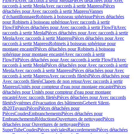
FlowFit
Avec raccords à sertir Mepla
Pièces détachées pour Avec
raccords à sertir Mepla
Avec raccords à sertir Mapress
Pièces
détachées pour Avec raccords à sertir Mapress
Vannes
d’échantillonnage
Robinets à boisseau sphérique
Pièces détachées
pour Robinets à boisseau sphérique
Avec raccords à sertir
FlowFit
Pièces détachées pour Avec raccords à sertir FlowFit
Avec
raccords à sertir Mepla
Pièces détachées pour Avec raccords à sertir
Mepla
Avec raccords à sertir Mapress
Pièces détachées pour Avec
raccords à sertir Mapress
Robinets à boisseau sphérique pour
montage encastré
Pièces détachées pour Robinets à boisseau
sphérique pour montage encastré
Avec raccords à sertir
FlowFit
Pièces détachées pour Avec raccords à sertir FlowFit
Avec
raccords à sertir Mepla
Pièces détachées pour Avec raccords à sertir
Mepla
Avec raccords à sertir Mapress
Pièces détachées pour Avec
raccords à sertir Mapress
Avec raccords filetés
Pièces détachées pour
Avec raccords filetés
Clapets de non retour
Avec raccords à sertir
Mapress
Unités pour compteur d'eau pour montage encastré
Pièces
détachées pour Unités pour compteur d'eau pour montage
encastré
Avec raccords filetés
Pièces détachées pour Avec raccords
filetés
Systèmes d'évacuation des bâtiments
Geberit Silent-
db20
Tuyaux
Pièces
Pièces détachées pour
Pièces
Coudes
Embranchements
Pièces détachées pour
Embranchements
Réductions
Ouvertures de nettoyage
Pièces
détachées pour Ouvertures de nettoyage
Pièces
SuperTube
Coudes
Pièces spéciales
Raccordements
Pièces détachées