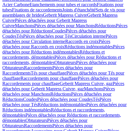
Acier Carbone
Etanchements pour tubes et raccords
Fixations pour
tubes
Fixations de raccordements
Joints d'étanchéité
Sets de vis pour
assemblages de brides
Geberit Mapress Cuivre
Geberit Mapress
Cuivre
Pièces détachées pour Geberit Mapress
Cuivre
Manchons
Pièces détachées pour Manchons
Réductions
Pièces
détachées pour Réductions
Coudes
Pièces détachées pour
Coudes
Tés
Pièces détachées pour Tés
Circulation interne
Pièces
détachées pour Circulation interne
Raccords en croix
Pièces
détachées pour Raccords en croix
Réductions indémontables
Pièces
détachées pour Réductions indémontables
Réductions et
raccordements, démontables
Pièces détachées pour Réductions et
raccordements, démontables
Obturateurs
Pièces détachées pour
Obturateurs
Raccordements
Pièces détachées pour
Raccordements
Tés pour chauffage
Pièces détachées pour Tés pour
chauffage
Raccordements pour chauffage
Pièces détachées pour
Raccordements pour chauffage
Geberit Mapress Cuivre, gaz
Pièces
détachées pour Geberit Mapress Cuivre, gaz
Manchons
Pièces
détachées pour Manchons
Réductions
Pièces détachées pour
Réductions
Coudes
Pièces détachées pour Coudes
Tés
Pièces
détachées pour Tés
Réductions indémontables
Pièces détachées pour
Réductions indémontables
Réductions et raccordements,
démontables
Pièces détachées pour Réductions et raccordements,
démontables
Obturateurs
Pièces détachées pour
Obturateurs
Raccordements
Pièces détachées pour
Raccordements
Accessoires pour Geberit Mapress Cuivre
Pièces