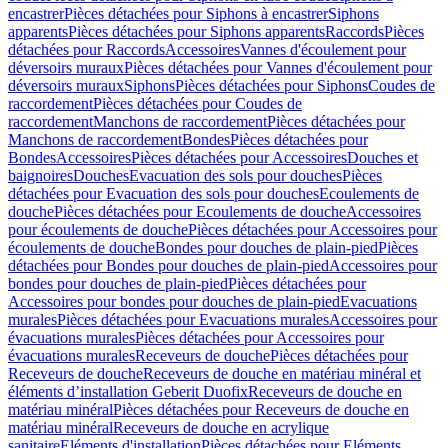
encastrer
Pièces détachées pour Siphons à encastrer
Siphons
apparents
Pièces détachées pour Siphons apparents
Raccords
Pièces
détachées pour Raccords
Accessoires
Vannes d'écoulement pour
déversoirs muraux
Pièces détachées pour Vannes d'écoulement pour
déversoirs muraux
Siphons
Pièces détachées pour Siphons
Coudes de
raccordement
Pièces détachées pour Coudes de
raccordement
Manchons de raccordement
Pièces détachées pour
Manchons de raccordement
Bondes
Pièces détachées pour
Bondes
Accessoires
Pièces détachées pour Accessoires
Douches et
baignoires
Douches
Evacuation des sols pour douches
Pièces
détachées pour Evacuation des sols pour douches
Ecoulements de
douche
Pièces détachées pour Ecoulements de douche
Accessoires
pour écoulements de douche
Pièces détachées pour Accessoires pour
écoulements de douche
Bondes pour douches de plain-pied
Pièces
détachées pour Bondes pour douches de plain-pied
Accessoires pour
bondes pour douches de plain-pied
Pièces détachées pour
Accessoires pour bondes pour douches de plain-pied
Evacuations
murales
Pièces détachées pour Evacuations murales
Accessoires pour
évacuations murales
Pièces détachées pour Accessoires pour
évacuations murales
Receveurs de douche
Pièces détachées pour
Receveurs de douche
Receveurs de douche en matériau minéral et
éléments d’installation Geberit Duofix
Receveurs de douche en
matériau minéral
Pièces détachées pour Receveurs de douche en
matériau minéral
Receveurs de douche en acrylique
sanitaire
Eléments d'installation
Pièces détachées pour Eléments