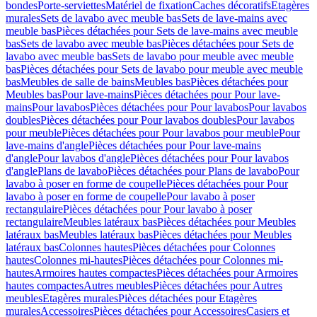
bondes
Porte-serviettes
Matériel de fixation
Caches décoratifs
Etagères
murales
Sets de lavabo avec meuble bas
Sets de lave-mains avec
meuble bas
Pièces détachées pour Sets de lave-mains avec meuble
bas
Sets de lavabo avec meuble bas
Pièces détachées pour Sets de
lavabo avec meuble bas
Sets de lavabo pour meuble avec meuble
bas
Pièces détachées pour Sets de lavabo pour meuble avec meuble
bas
Meubles de salle de bains
Meubles bas
Pièces détachées pour
Meubles bas
Pour lave-mains
Pièces détachées pour Pour lave-
mains
Pour lavabos
Pièces détachées pour Pour lavabos
Pour lavabos
doubles
Pièces détachées pour Pour lavabos doubles
Pour lavabos
pour meuble
Pièces détachées pour Pour lavabos pour meuble
Pour
lave-mains d'angle
Pièces détachées pour Pour lave-mains
d'angle
Pour lavabos d'angle
Pièces détachées pour Pour lavabos
d'angle
Plans de lavabo
Pièces détachées pour Plans de lavabo
Pour
lavabo à poser en forme de coupelle
Pièces détachées pour Pour
lavabo à poser en forme de coupelle
Pour lavabo à poser
rectangulaire
Pièces détachées pour Pour lavabo à poser
rectangulaire
Meubles latéraux bas
Pièces détachées pour Meubles
latéraux bas
Meubles latéraux bas
Pièces détachées pour Meubles
latéraux bas
Colonnes hautes
Pièces détachées pour Colonnes
hautes
Colonnes mi-hautes
Pièces détachées pour Colonnes mi-
hautes
Armoires hautes compactes
Pièces détachées pour Armoires
hautes compactes
Autres meubles
Pièces détachées pour Autres
meubles
Etagères murales
Pièces détachées pour Etagères
murales
Accessoires
Pièces détachées pour Accessoires
Casiers et