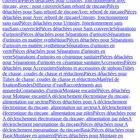
couvercle
Pièces détachées pour Urinoirs, fonctionnement avec
rinçage, avec / pour couvercle
Sans rebord de rinçage
Pièces
détachées pour Sans rebord de rinçage
Avec rebord de rinçage
Pièces
détachées pour Avec rebord de rinçage
Urinoirs, fonctionnement
sans eau
Pièces détachées pour Urinoirs, fonctionnement sans
eau
Sans couvercle
Pièces détachées pour Sans couvercle
Séparations
d'urinoirs
Pièces détachées pour Séparations d'urinoirs
Séparations
d'urinoirs en matière synthétique
Pièces détachées pour Séparations
d'urinoirs en matière synthétique
Séparations d'urinoirs en
verre
Pièces détachées pour Séparations d'urinoirs en
verre
Séparations d'urinoirs en céramique sanitaire
Pièces détachées
pour Séparations d'urinoirs en céramique sanitaire
Accessoires
Pièces
détachées pour Accessoires
Siphons et accessoires de siphons
Tubes
de chasse, coudes de chasse et réductions
Pièces détachées pour
Tubes de chasse, coudes de chasse et réductions
Matériel de
fixation
Bondes
Diffuseur d’eau
Raccordements aux
appareils
Commandes d'urinoir
Montage encastré
Pièces détachées
pour Montage encastré
A déclenchement électronique du rinçage,
alimentation sur secteur
Pièces détachées pour A déclenchement
électronique du rinçage, alimentation sur secteur
A déclenchement
électronique du rinçage, alimentation par piles
Pièces détachées pour
A déclenchement électronique du rinçage, alimentation par piles
A
déclenchement pneumatique du rinçage
Pièces détachées pour A
déclenchement pneumatique du rinçage
Basic
Pièces détachées pour
Basic
Montage en apparent
Pièces détachées pour Montage en