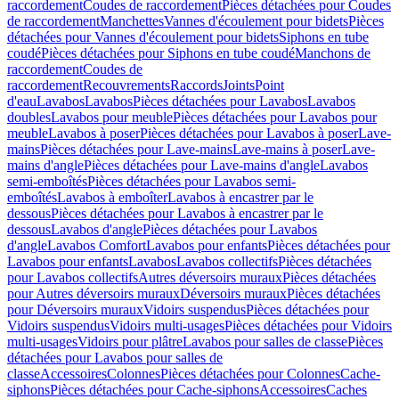
raccordement
Coudes de raccordement
Pièces détachées pour Coudes
de raccordement
Manchettes
Vannes d'écoulement pour bidets
Pièces
détachées pour Vannes d'écoulement pour bidets
Siphons en tube
coudé
Pièces détachées pour Siphons en tube coudé
Manchons de
raccordement
Coudes de
raccordement
Recouvrements
Raccords
Joints
Point
d'eau
Lavabos
Lavabos
Pièces détachées pour Lavabos
Lavabos
doubles
Lavabos pour meuble
Pièces détachées pour Lavabos pour
meuble
Lavabos à poser
Pièces détachées pour Lavabos à poser
Lave-
mains
Pièces détachées pour Lave-mains
Lave-mains à poser
Lave-
mains d'angle
Pièces détachées pour Lave-mains d'angle
Lavabos
semi-emboîtés
Pièces détachées pour Lavabos semi-
emboîtés
Lavabos à emboîter
Lavabos à encastrer par le
dessous
Pièces détachées pour Lavabos à encastrer par le
dessous
Lavabos d'angle
Pièces détachées pour Lavabos
d'angle
Lavabos Comfort
Lavabos pour enfants
Pièces détachées pour
Lavabos pour enfants
Lavabos
Lavabos collectifs
Pièces détachées
pour Lavabos collectifs
Autres déversoirs muraux
Pièces détachées
pour Autres déversoirs muraux
Déversoirs muraux
Pièces détachées
pour Déversoirs muraux
Vidoirs suspendus
Pièces détachées pour
Vidoirs suspendus
Vidoirs multi-usages
Pièces détachées pour Vidoirs
multi-usages
Vidoirs pour plâtre
Lavabos pour salles de classe
Pièces
détachées pour Lavabos pour salles de
classe
Accessoires
Colonnes
Pièces détachées pour Colonnes
Cache-
siphons
Pièces détachées pour Cache-siphons
Accessoires
Caches