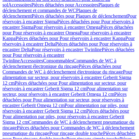
sol
Accessoires
Pièces détachées pour Accessoires
Plaques de
déclenchement et commandes de WC
Plaques de
déclenchement
Pièces détachées pour Plaques de déclenchement
Pour
réservoirs à encastrer Sigma
Pièces détachées pour Pour réservoirs à
encastrer Sigma
Pour réservoirs à encastrer Omega
Pièces détachées
pour Pour réservoirs à encastrer Omega
Pour réservoirs à encastrer
Kappa
Pièces détachées pour Pour réservoirs à encastrer Kappa
Pour
réservoirs à encastrer Delta
Pièces détachées pour Pour réservoirs à
encastrer Delta
Pour réservoirs à encastrer Twinline
Pièces détachées
pour Pour réservoirs à encastrer
Twinline
Accessoires
Consommables
Commandes de WC à
déclenchement électronique du rinçage
Pièces détachées pour
Commandes de WC à déclenchement électronique du rinçage
Pour
alimentation sur secteur, pour réservoirs à encastrer Geberit Sigma
12 cm
Pièces détachées pour Pour alimentation sur secteur, pour
réservoirs à encastrer Geberit Sigma 12 cm
Pour alimentation sur
secteur, pour réservoirs à encastrer Geberit Omega 12 cm
Pièces
détachées pour Pour alimentation sur secteur, pour réservoirs à
encastrer Geberit Omega 12 cm
Pour alimentation par piles, pour
réservoirs à encastrer Geberit Sigma 12 cm
Pièces détachées pour
Pour alimentation par piles, pour réservoirs à encastrer Geberit
Sigma 12 cm
Commandes de WC à déclenchement pneumatique du
rinçage
Pièces détachées pour Commandes de WC à déclenchement
pneumatique du rinçage
Pour rinçage double touche
Pièces détachées
pour Pour rinçage double touche
Pour rinçage simple touche
Pièces