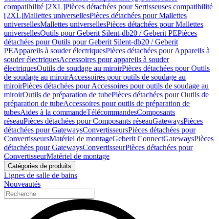
compatibilité [2XL]
Pièces détachées pour Sertisseuses compatibilité
[2XL]
Mallettes universelles
Pièces détachées pour Mallettes
universelles
Mallettes universelles
Pièces détachées pour Mallettes
universelles
Outils pour Geberit Silent-db20 / Geberit PE
Pièces
détachées pour Outils pour Geberit Silent-db20 / Geberit
PE
Appareils à souder électriques
Pièces détachées pour Appareils à
souder électriques
Accessoires pour appareils à souder
électriques
Outils de soudage au miroir
Pièces détachées pour Outils
de soudage au miroir
Accessoires pour outils de soudage au
miroir
Pièces détachées pour Accessoires pour outils de soudage au
miroir
Outils de préparation de tube
Pièces détachées pour Outils de
préparation de tube
Accessoires pour outils de préparation de
tubes
Aides à la commande
Télécommandes
Composants
réseau
Pièces détachées pour Composants réseau
Gateways
Pièces
détachées pour Gateways
Convertisseurs
Pièces détachées pour
Convertisseurs
Matériel de montage
Geberit Connect
Gateways
Pièces
détachées pour Gateways
Convertisseur
Pièces détachées pour
Convertisseur
Matériel de montage
Catégories de produits
Lignes de salle de bains
Nouveautés