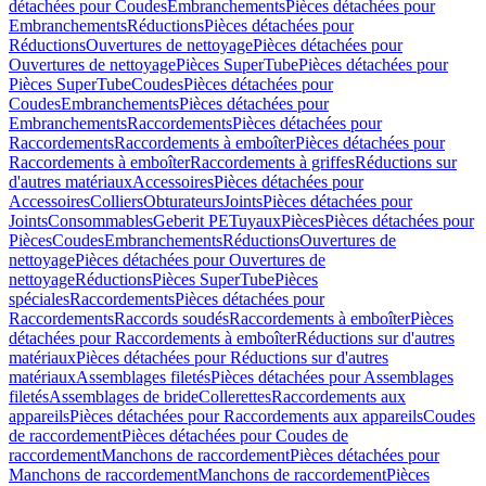
détachées pour Coudes
Embranchements
Pièces détachées pour
Embranchements
Réductions
Pièces détachées pour
Réductions
Ouvertures de nettoyage
Pièces détachées pour
Ouvertures de nettoyage
Pièces SuperTube
Pièces détachées pour
Pièces SuperTube
Coudes
Pièces détachées pour
Coudes
Embranchements
Pièces détachées pour
Embranchements
Raccordements
Pièces détachées pour
Raccordements
Raccordements à emboîter
Pièces détachées pour
Raccordements à emboîter
Raccordements à griffes
Réductions sur
d'autres matériaux
Accessoires
Pièces détachées pour
Accessoires
Colliers
Obturateurs
Joints
Pièces détachées pour
Joints
Consommables
Geberit PE
Tuyaux
Pièces
Pièces détachées pour
Pièces
Coudes
Embranchements
Réductions
Ouvertures de
nettoyage
Pièces détachées pour Ouvertures de
nettoyage
Réductions
Pièces SuperTube
Pièces
spéciales
Raccordements
Pièces détachées pour
Raccordements
Raccords soudés
Raccordements à emboîter
Pièces
détachées pour Raccordements à emboîter
Réductions sur d'autres
matériaux
Pièces détachées pour Réductions sur d'autres
matériaux
Assemblages filetés
Pièces détachées pour Assemblages
filetés
Assemblages de bride
Collerettes
Raccordements aux
appareils
Pièces détachées pour Raccordements aux appareils
Coudes
de raccordement
Pièces détachées pour Coudes de
raccordement
Manchons de raccordement
Pièces détachées pour
Manchons de raccordement
Manchons de raccordement
Pièces