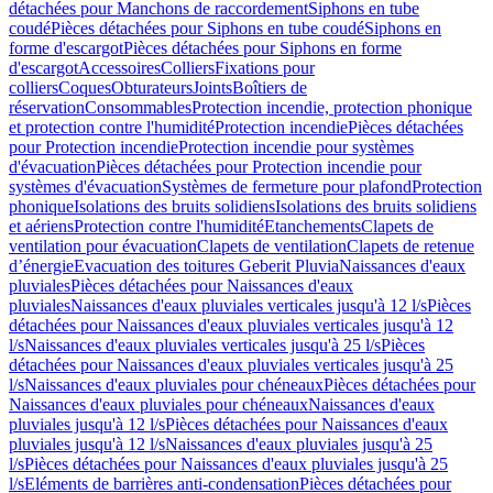
détachées pour Manchons de raccordement
Siphons en tube
coudé
Pièces détachées pour Siphons en tube coudé
Siphons en
forme d'escargot
Pièces détachées pour Siphons en forme
d'escargot
Accessoires
Colliers
Fixations pour
colliers
Coques
Obturateurs
Joints
Boîtiers de
réservation
Consommables
Protection incendie, protection phonique
et protection contre l'humidité
Protection incendie
Pièces détachées
pour Protection incendie
Protection incendie pour systèmes
d'évacuation
Pièces détachées pour Protection incendie pour
systèmes d'évacuation
Systèmes de fermeture pour plafond
Protection
phonique
Isolations des bruits solidiens
Isolations des bruits solidiens
et aériens
Protection contre l'humidité
Etanchements
Clapets de
ventilation pour évacuation
Clapets de ventilation
Clapets de retenue
d’énergie
Evacuation des toitures Geberit Pluvia
Naissances d'eaux
pluviales
Pièces détachées pour Naissances d'eaux
pluviales
Naissances d'eaux pluviales verticales jusqu'à 12 l/s
Pièces
détachées pour Naissances d'eaux pluviales verticales jusqu'à 12
l/s
Naissances d'eaux pluviales verticales jusqu'à 25 l/s
Pièces
détachées pour Naissances d'eaux pluviales verticales jusqu'à 25
l/s
Naissances d'eaux pluviales pour chéneaux
Pièces détachées pour
Naissances d'eaux pluviales pour chéneaux
Naissances d'eaux
pluviales jusqu'à 12 l/s
Pièces détachées pour Naissances d'eaux
pluviales jusqu'à 12 l/s
Naissances d'eaux pluviales jusqu'à 25
l/s
Pièces détachées pour Naissances d'eaux pluviales jusqu'à 25
l/s
Eléments de barrières anti-condensation
Pièces détachées pour