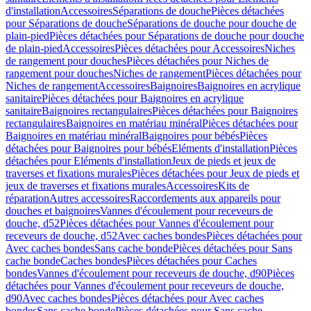
d'installation
Accessoires
Séparations de douche
Pièces détachées
pour Séparations de douche
Séparations de douche pour douche de
plain-pied
Pièces détachées pour Séparations de douche pour douche
de plain-pied
Accessoires
Pièces détachées pour Accessoires
Niches
de rangement pour douches
Pièces détachées pour Niches de
rangement pour douches
Niches de rangement
Pièces détachées pour
Niches de rangement
Accessoires
Baignoires
Baignoires en acrylique
sanitaire
Pièces détachées pour Baignoires en acrylique
sanitaire
Baignoires rectangulaires
Pièces détachées pour Baignoires
rectangulaires
Baignoires en matériau minéral
Pièces détachées pour
Baignoires en matériau minéral
Baignoires pour bébés
Pièces
détachées pour Baignoires pour bébés
Eléments d'installation
Pièces
détachées pour Eléments d'installation
Jeux de pieds et jeux de
traverses et fixations murales
Pièces détachées pour Jeux de pieds et
jeux de traverses et fixations murales
Accessoires
Kits de
réparation
Autres accessoires
Raccordements aux appareils pour
douches et baignoires
Vannes d'écoulement pour receveurs de
douche, d52
Pièces détachées pour Vannes d'écoulement pour
receveurs de douche, d52
Avec caches bondes
Pièces détachées pour
Avec caches bondes
Sans cache bonde
Pièces détachées pour Sans
cache bonde
Caches bondes
Pièces détachées pour Caches
bondes
Vannes d'écoulement pour receveurs de douche, d90
Pièces
détachées pour Vannes d'écoulement pour receveurs de douche,
d90
Avec caches bondes
Pièces détachées pour Avec caches
bondes
Sans cache bonde
Pièces détachées pour Sans cache