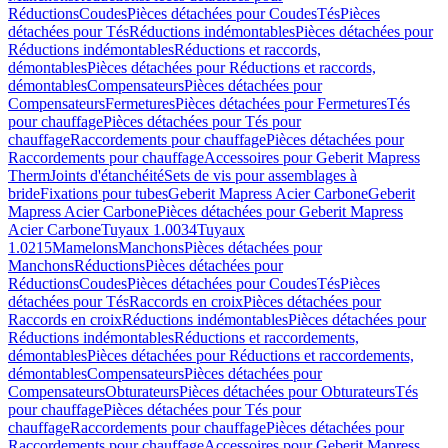
Réductions
Coudes
Pièces détachées pour Coudes
Tés
Pièces
détachées pour Tés
Réductions indémontables
Pièces détachées pour
Réductions indémontables
Réductions et raccords,
démontables
Pièces détachées pour Réductions et raccords,
démontables
Compensateurs
Pièces détachées pour
Compensateurs
Fermetures
Pièces détachées pour Fermetures
Tés
pour chauffage
Pièces détachées pour Tés pour
chauffage
Raccordements pour chauffage
Pièces détachées pour
Raccordements pour chauffage
Accessoires pour Geberit Mapress
Therm
Joints d'étanchéité
Sets de vis pour assemblages à
bride
Fixations pour tubes
Geberit Mapress Acier Carbone
Geberit
Mapress Acier Carbone
Pièces détachées pour Geberit Mapress
Acier Carbone
Tuyaux 1.0034
Tuyaux
1.0215
Mamelons
Manchons
Pièces détachées pour
Manchons
Réductions
Pièces détachées pour
Réductions
Coudes
Pièces détachées pour Coudes
Tés
Pièces
détachées pour Tés
Raccords en croix
Pièces détachées pour
Raccords en croix
Réductions indémontables
Pièces détachées pour
Réductions indémontables
Réductions et raccordements,
démontables
Pièces détachées pour Réductions et raccordements,
démontables
Compensateurs
Pièces détachées pour
Compensateurs
Obturateurs
Pièces détachées pour Obturateurs
Tés
pour chauffage
Pièces détachées pour Tés pour
chauffage
Raccordements pour chauffage
Pièces détachées pour
Raccordements pour chauffage
Accessoires pour Geberit Mapress