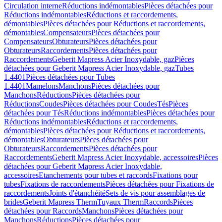
Circulation interne
Réductions indémontables
Pièces détachées pour
Réductions indémontables
Réductions et raccordements,
démontables
Pièces détachées pour Réductions et raccordements,
démontables
Compensateurs
Pièces détachées pour
Compensateurs
Obturateurs
Pièces détachées pour
Obturateurs
Raccordements
Pièces détachées pour
Raccordements
Geberit Mapress Acier Inoxydable, gaz
Pièces
détachées pour Geberit Mapress Acier Inoxydable, gaz
Tubes
1.4401
Pièces détachées pour Tubes
1.4401
Mamelons
Manchons
Pièces détachées pour
Manchons
Réductions
Pièces détachées pour
Réductions
Coudes
Pièces détachées pour Coudes
Tés
Pièces
détachées pour Tés
Réductions indémontables
Pièces détachées pour
Réductions indémontables
Réductions et raccordements,
démontables
Pièces détachées pour Réductions et raccordements,
démontables
Obturateurs
Pièces détachées pour
Obturateurs
Raccordements
Pièces détachées pour
Raccordements
Geberit Mapress Acier Inoxydable, accessoires
Pièces
détachées pour Geberit Mapress Acier Inoxydable,
accessoires
Etanchements pour tubes et raccords
Fixations pour
tubes
Fixations de raccordements
Pièces détachées pour Fixations de
raccordements
Joints d'étanchéité
Sets de vis pour assemblages de
brides
Geberit Mapress Therm
Tuyaux Therm
Raccords
Pièces
détachées pour Raccords
Manchons
Pièces détachées pour
Manchons
Réductions
Pièces détachées pour