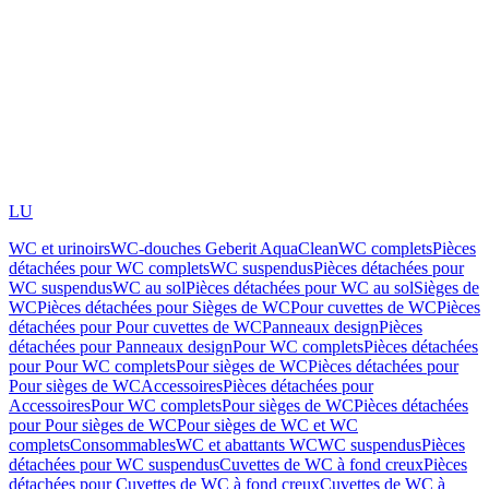
LU
WC et urinoirs
WC-douches Geberit AquaClean
WC complets
Pièces
détachées pour WC complets
WC suspendus
Pièces détachées pour
WC suspendus
WC au sol
Pièces détachées pour WC au sol
Sièges de
WC
Pièces détachées pour Sièges de WC
Pour cuvettes de WC
Pièces
détachées pour Pour cuvettes de WC
Panneaux design
Pièces
détachées pour Panneaux design
Pour WC complets
Pièces détachées
pour Pour WC complets
Pour sièges de WC
Pièces détachées pour
Pour sièges de WC
Accessoires
Pièces détachées pour
Accessoires
Pour WC complets
Pour sièges de WC
Pièces détachées
pour Pour sièges de WC
Pour sièges de WC et WC
complets
Consommables
WC et abattants WC
WC suspendus
Pièces
détachées pour WC suspendus
Cuvettes de WC à fond creux
Pièces
détachées pour Cuvettes de WC à fond creux
Cuvettes de WC à