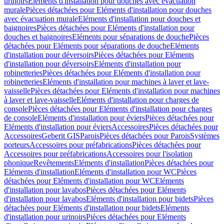
urinoirs
Eléments d'installation pour douches avec évacuation
murale
Pièces détachées pour Eléments d'installation pour douches
avec évacuation murale
Eléments d'installation pour douches et
baignoires
Pièces détachées pour Eléments d'installation pour
douches et baignoires
Eléments pour séparations de douche
Pièces
détachées pour Eléments pour séparations de douche
Eléments
d'installation pour déversoirs
Pièces détachées pour Eléments
d'installation pour déversoirs
Eléments d'installation pour
robinetteries
Pièces détachées pour Eléments d'installation pour
robinetteries
Eléments d'installation pour machines à laver et lave-
vaisselle
Pièces détachées pour Eléments d'installation pour machines
à laver et lave-vaisselle
Eléments d'installation pour charges de
console
Pièces détachées pour Eléments d'installation pour charges
de console
Eléments d'installation pour éviers
Pièces détachées pour
Eléments d'installation pour éviers
Accessoires
Pièces détachées pour
Accessoires
Geberit GIS
Parois
Pièces détachées pour Parois
Systèmes
porteurs
Accessoires pour préfabrications
Pièces détachées pour
Accessoires pour préfabrications
Accessoires pour l'isolation
phonique
Revêtements
Eléments d'installation
Pièces détachées pour
Eléments d'installation
Eléments d'installation pour WC
Pièces
détachées pour Eléments d'installation pour WC
Eléments
d'installation pour lavabos
Pièces détachées pour Eléments
d'installation pour lavabos
Eléments d'installation pour bidets
Pièces
détachées pour Eléments d'installation pour bidets
Eléments
d'installation pour urinoirs
Pièces détachées pour Eléments