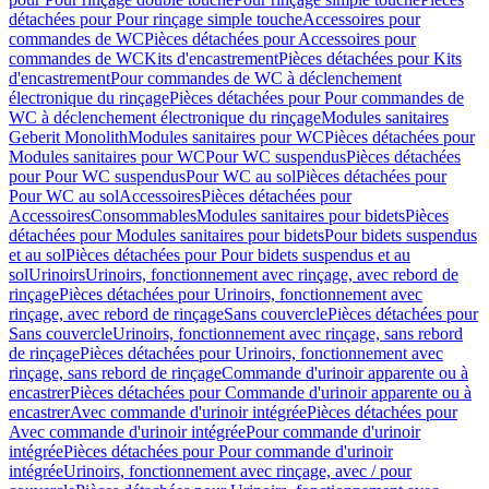
détachées pour Pour rinçage simple touche
Accessoires pour
commandes de WC
Pièces détachées pour Accessoires pour
commandes de WC
Kits d'encastrement
Pièces détachées pour Kits
d'encastrement
Pour commandes de WC à déclenchement
électronique du rinçage
Pièces détachées pour Pour commandes de
WC à déclenchement électronique du rinçage
Modules sanitaires
Geberit Monolith
Modules sanitaires pour WC
Pièces détachées pour
Modules sanitaires pour WC
Pour WC suspendus
Pièces détachées
pour Pour WC suspendus
Pour WC au sol
Pièces détachées pour
Pour WC au sol
Accessoires
Pièces détachées pour
Accessoires
Consommables
Modules sanitaires pour bidets
Pièces
détachées pour Modules sanitaires pour bidets
Pour bidets suspendus
et au sol
Pièces détachées pour Pour bidets suspendus et au
sol
Urinoirs
Urinoirs, fonctionnement avec rinçage, avec rebord de
rinçage
Pièces détachées pour Urinoirs, fonctionnement avec
rinçage, avec rebord de rinçage
Sans couvercle
Pièces détachées pour
Sans couvercle
Urinoirs, fonctionnement avec rinçage, sans rebord
de rinçage
Pièces détachées pour Urinoirs, fonctionnement avec
rinçage, sans rebord de rinçage
Commande d'urinoir apparente ou à
encastrer
Pièces détachées pour Commande d'urinoir apparente ou à
encastrer
Avec commande d'urinoir intégrée
Pièces détachées pour
Avec commande d'urinoir intégrée
Pour commande d'urinoir
intégrée
Pièces détachées pour Pour commande d'urinoir
intégrée
Urinoirs, fonctionnement avec rinçage, avec / pour