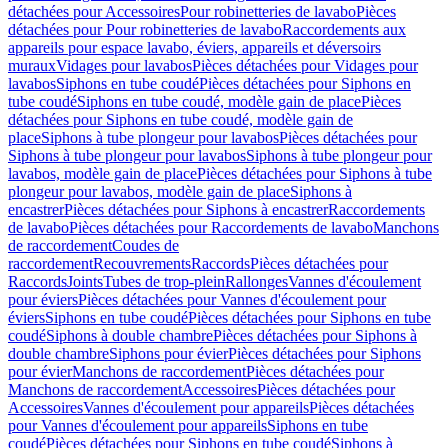
détachées pour Accessoires
Pour robinetteries de lavabo
Pièces
détachées pour Pour robinetteries de lavabo
Raccordements aux
appareils pour espace lavabo, éviers, appareils et déversoirs
muraux
Vidages pour lavabos
Pièces détachées pour Vidages pour
lavabos
Siphons en tube coudé
Pièces détachées pour Siphons en
tube coudé
Siphons en tube coudé, modèle gain de place
Pièces
détachées pour Siphons en tube coudé, modèle gain de
place
Siphons à tube plongeur pour lavabos
Pièces détachées pour
Siphons à tube plongeur pour lavabos
Siphons à tube plongeur pour
lavabos, modèle gain de place
Pièces détachées pour Siphons à tube
plongeur pour lavabos, modèle gain de place
Siphons à
encastrer
Pièces détachées pour Siphons à encastrer
Raccordements
de lavabo
Pièces détachées pour Raccordements de lavabo
Manchons
de raccordement
Coudes de
raccordement
Recouvrements
Raccords
Pièces détachées pour
Raccords
Joints
Tubes de trop-plein
Rallonges
Vannes d'écoulement
pour éviers
Pièces détachées pour Vannes d'écoulement pour
éviers
Siphons en tube coudé
Pièces détachées pour Siphons en tube
coudé
Siphons à double chambre
Pièces détachées pour Siphons à
double chambre
Siphons pour évier
Pièces détachées pour Siphons
pour évier
Manchons de raccordement
Pièces détachées pour
Manchons de raccordement
Accessoires
Pièces détachées pour
Accessoires
Vannes d'écoulement pour appareils
Pièces détachées
pour Vannes d'écoulement pour appareils
Siphons en tube
coudé
Pièces détachées pour Siphons en tube coudé
Siphons à