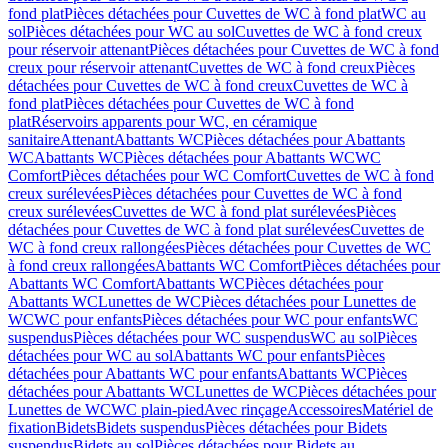
fond plat
Pièces détachées pour Cuvettes de WC à fond plat
WC au
sol
Pièces détachées pour WC au sol
Cuvettes de WC à fond creux
pour réservoir attenant
Pièces détachées pour Cuvettes de WC à fond
creux pour réservoir attenant
Cuvettes de WC à fond creux
Pièces
détachées pour Cuvettes de WC à fond creux
Cuvettes de WC à
fond plat
Pièces détachées pour Cuvettes de WC à fond
plat
Réservoirs apparents pour WC, en céramique
sanitaire
Attenant
Abattants WC
Pièces détachées pour Abattants
WC
Abattants WC
Pièces détachées pour Abattants WC
WC
Comfort
Pièces détachées pour WC Comfort
Cuvettes de WC à fond
creux surélevées
Pièces détachées pour Cuvettes de WC à fond
creux surélevées
Cuvettes de WC à fond plat surélevées
Pièces
détachées pour Cuvettes de WC à fond plat surélevées
Cuvettes de
WC à fond creux rallongées
Pièces détachées pour Cuvettes de WC
à fond creux rallongées
Abattants WC Comfort
Pièces détachées pour
Abattants WC Comfort
Abattants WC
Pièces détachées pour
Abattants WC
Lunettes de WC
Pièces détachées pour Lunettes de
WC
WC pour enfants
Pièces détachées pour WC pour enfants
WC
suspendus
Pièces détachées pour WC suspendus
WC au sol
Pièces
détachées pour WC au sol
Abattants WC pour enfants
Pièces
détachées pour Abattants WC pour enfants
Abattants WC
Pièces
détachées pour Abattants WC
Lunettes de WC
Pièces détachées pour
Lunettes de WC
WC plain-pied
Avec rinçage
Accessoires
Matériel de
fixation
Bidets
Bidets suspendus
Pièces détachées pour Bidets
suspendus
Bidets au sol
Pièces détachées pour Bidets au