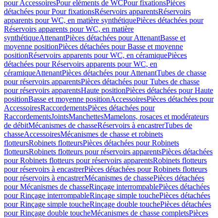
pour Accessoires
Pour eléments de WC
Pour fixations
Pièces
détachées pour Pour fixations
Réservoirs apparents
Réservoirs
apparents pour WC, en matière synthétique
Pièces détachées pour
Réservoirs apparents pour WC, en matière
synthétique
Attenant
Pièces détachées pour Attenant
Basse et
moyenne position
Pièces détachées pour Basse et moyenne
position
Réservoirs apparents pour WC, en céramique
Pièces
détachées pour Réservoirs apparents pour WC, en
céramique
Attenant
Pièces détachées pour Attenant
Tubes de chasse
pour réservoirs apparents
Pièces détachées pour Tubes de chasse
pour réservoirs apparents
Haute position
Pièces détachées pour Haute
position
Basse et moyenne position
Accessoires
Pièces détachées pour
Accessoires
Raccordements
Pièces détachées pour
Raccordements
Joints
Manchettes
Mamelons, rosaces et modérateurs
de débit
Mécanismes de chasse
Réservoirs à encastrer
Tubes de
chasse
Accessoires
Mécanismes de chasse et robinets
flotteurs
Robinets flotteurs
Pièces détachées pour Robinets
flotteurs
Robinets flotteurs pour réservoirs apparents
Pièces détachées
pour Robinets flotteurs pour réservoirs apparents
Robinets flotteurs
pour réservoirs à encastrer
Pièces détachées pour Robinets flotteurs
pour réservoirs à encastrer
Mécanismes de chasse
Pièces détachées
pour Mécanismes de chasse
Rinçage interrompable
Pièces détachées
pour Rinçage interrompable
Rinçage simple touche
Pièces détachées
pour Rinçage simple touche
Rinçage double touche
Pièces détachées
pour Rinçage double touche
Mécanismes de chasse complets
Pièces