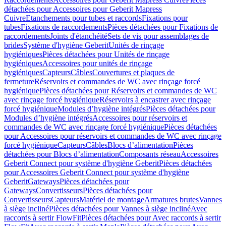
détachées pour Accessoires pour Geberit Mapress
Cuivre
Etanchements pour tubes et raccords
Fixations pour
tubes
Fixations de raccordements
Pièces détachées pour Fixations de
raccordements
Joints d'étanchéité
Sets de vis pour assemblages de
brides
Système d'hygiène Geberit
Unités de rinçage
hygiéniques
Pièces détachées pour Unités de rinçage
hygiéniques
Accessoires pour unités de rinçage
hygiéniques
Capteurs
Câbles
Couvertures et plaques de
fermeture
Réservoirs et commandes de WC avec rinçage forcé
hygiénique
Pièces détachées pour Réservoirs et commandes de WC
avec rinçage forcé hygiénique
Réservoirs à encastrer avec rinçage
forcé hygiénique
Modules d’hygiène intégrés
Pièces détachées pour
Modules d’hygiène intégrés
Accessoires pour réservoirs et
commandes de WC avec rinçage forcé hygiénique
Pièces détachées
pour Accessoires pour réservoirs et commandes de WC avec rinçage
forcé hygiénique
Capteurs
Câbles
Blocs d’alimentation
Pièces
détachées pour Blocs d’alimentation
Composants réseau
Accessoires
Geberit Connect pour système d'hygiène Geberit
Pièces détachées
pour Accessoires Geberit Connect pour système d'hygiène
Geberit
Gateways
Pièces détachées pour
Gateways
Convertisseurs
Pièces détachées pour
Convertisseurs
Capteurs
Matériel de montage
Armatures brutes
Vannes
à siège incliné
Pièces détachées pour Vannes à siège incliné
Avec
raccords à sertir FlowFit
Pièces détachées pour Avec raccords à sertir