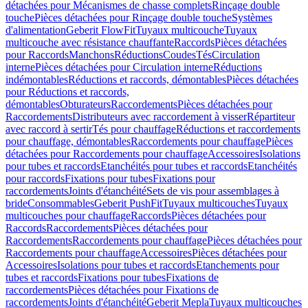
détachées pour Mécanismes de chasse complets
Rinçage double
touche
Pièces détachées pour Rinçage double touche
Systèmes
d'alimentation
Geberit FlowFit
Tuyaux multicouche
Tuyaux
multicouche avec résistance chauffante
Raccords
Pièces détachées
pour Raccords
Manchons
Réductions
Coudes
Tés
Circulation
interne
Pièces détachées pour Circulation interne
Réductions
indémontables
Réductions et raccords, démontables
Pièces détachées
pour Réductions et raccords,
démontables
Obturateurs
Raccordements
Pièces détachées pour
Raccordements
Distributeurs avec raccordement à visser
Répartiteur
avec raccord à sertir
Tés pour chauffage
Réductions et raccordements
pour chauffage, démontables
Raccordements pour chauffage
Pièces
détachées pour Raccordements pour chauffage
Accessoires
Isolations
pour tubes et raccords
Etanchéités pour tubes et raccords
Etanchéités
pour raccords
Fixations pour tubes
Fixations pour
raccordements
Joints d'étanchéité
Sets de vis pour assemblages à
bride
Consommables
Geberit PushFit
Tuyaux multicouches
Tuyaux
multicouches pour chauffage
Raccords
Pièces détachées pour
Raccords
Raccordements
Pièces détachées pour
Raccordements
Raccordements pour chauffage
Pièces détachées pour
Raccordements pour chauffage
Accessoires
Pièces détachées pour
Accessoires
Isolations pour tubes et raccords
Etanchements pour
tubes et raccords
Fixations pour tubes
Fixations de
raccordements
Pièces détachées pour Fixations de
raccordements
Joints d'étanchéité
Geberit Mepla
Tuyaux multicouches