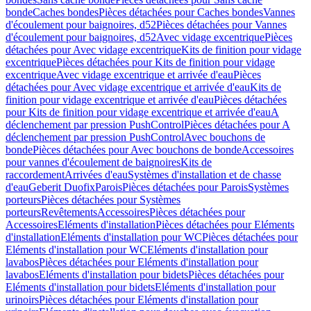
bonde
Caches bondes
Pièces détachées pour Caches bondes
Vannes
d'écoulement pour baignoires, d52
Pièces détachées pour Vannes
d'écoulement pour baignoires, d52
Avec vidage excentrique
Pièces
détachées pour Avec vidage excentrique
Kits de finition pour vidage
excentrique
Pièces détachées pour Kits de finition pour vidage
excentrique
Avec vidage excentrique et arrivée d'eau
Pièces
détachées pour Avec vidage excentrique et arrivée d'eau
Kits de
finition pour vidage excentrique et arrivée d'eau
Pièces détachées
pour Kits de finition pour vidage excentrique et arrivée d'eau
A
déclenchement par pression PushControl
Pièces détachées pour A
déclenchement par pression PushControl
Avec bouchons de
bonde
Pièces détachées pour Avec bouchons de bonde
Accessoires
pour vannes d'écoulement de baignoires
Kits de
raccordement
Arrivées d'eau
Systèmes d'installation et de chasse
d'eau
Geberit Duofix
Parois
Pièces détachées pour Parois
Systèmes
porteurs
Pièces détachées pour Systèmes
porteurs
Revêtements
Accessoires
Pièces détachées pour
Accessoires
Eléments d'installation
Pièces détachées pour Eléments
d'installation
Eléments d'installation pour WC
Pièces détachées pour
Eléments d'installation pour WC
Eléments d'installation pour
lavabos
Pièces détachées pour Eléments d'installation pour
lavabos
Eléments d'installation pour bidets
Pièces détachées pour
Eléments d'installation pour bidets
Eléments d'installation pour
urinoirs
Pièces détachées pour Eléments d'installation pour