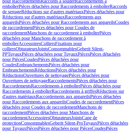
pour Raccordements
Raccords à souder
Raccordements à
emboîter
Pièces détachées pour Raccordements à emboîter
Raccords
de serrage
Réductions sur d'autres matériaux
Pièces détachées pour
Réductions sur d'autres matériaux
Raccordements aux
appareils
Pièces détachées pour Raccordements aux appareils
Coudes
de raccordement
Pièces détachées pour Coudes de
raccordement
Manchons de raccordement à emboîter
Pièces
détachées pour Manchons de raccordement à
emboîter
Accessoires
Colliers
Fixations pour
colliers
Obturateurs
Joints
Consommables
Geberit Silent-
PP
Tuyaux
Pièces détachées pour Tuyaux
Pièces
Pièces détachées
pour Pièces
Coudes
Pièces détachées pour
Coudes
Embranchements
Pièces détachées pour
Embranchements
Réductions
Pièces détachées pour
Réductions
Ouvertures de nettoyage
Pièces détachées pour
Ouvertures de nettoyage
Raccordements
Pièces détachées pour
Raccordements
Raccordements à emboîter
Pièces détachées pour
Raccordements à emboîter
Raccordements à griffes
Réductions sur
d'autres matériaux
Raccordements aux appareils
Pièces détachées
pour Raccordements aux appareils
Coudes de raccordement
Pièces
détachées pour Coudes de raccordement
Manchons de
raccordement
Pièces détachées pour Manchons de
raccordement
Accessoires
Obturateurs
Joints
Cape de
protection
Consommables
Geberit Silent-Pro
Tuyaux
Pièces détachées
pour Tuyaux
Pièces
Pièces détachées pour Pièces
Coudes
Pièces