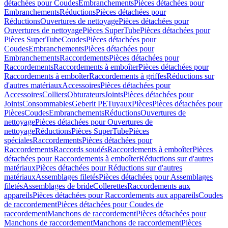
détachées pour Coudes
Embranchements
Pièces détachées pour
Embranchements
Réductions
Pièces détachées pour
Réductions
Ouvertures de nettoyage
Pièces détachées pour
Ouvertures de nettoyage
Pièces SuperTube
Pièces détachées pour
Pièces SuperTube
Coudes
Pièces détachées pour
Coudes
Embranchements
Pièces détachées pour
Embranchements
Raccordements
Pièces détachées pour
Raccordements
Raccordements à emboîter
Pièces détachées pour
Raccordements à emboîter
Raccordements à griffes
Réductions sur
d'autres matériaux
Accessoires
Pièces détachées pour
Accessoires
Colliers
Obturateurs
Joints
Pièces détachées pour
Joints
Consommables
Geberit PE
Tuyaux
Pièces
Pièces détachées pour
Pièces
Coudes
Embranchements
Réductions
Ouvertures de
nettoyage
Pièces détachées pour Ouvertures de
nettoyage
Réductions
Pièces SuperTube
Pièces
spéciales
Raccordements
Pièces détachées pour
Raccordements
Raccords soudés
Raccordements à emboîter
Pièces
détachées pour Raccordements à emboîter
Réductions sur d'autres
matériaux
Pièces détachées pour Réductions sur d'autres
matériaux
Assemblages filetés
Pièces détachées pour Assemblages
filetés
Assemblages de bride
Collerettes
Raccordements aux
appareils
Pièces détachées pour Raccordements aux appareils
Coudes
de raccordement
Pièces détachées pour Coudes de
raccordement
Manchons de raccordement
Pièces détachées pour
Manchons de raccordement
Manchons de raccordement
Pièces