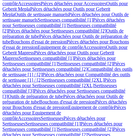
contrôle
Accessoires
Pièces détachées pour Accessoires
Outils pour
Geberit Mepla
Pièces détachées pour Outils pour Geberit
Mepla
Outils de sertissage manuels
Pièces détachées pour Outils de
sertissage manuels
Sertisseuses compatibilité [1]
Pièces détachées
pour Sertisseuses compatibilité [1]
Sertisseuses compatibilité
[2]
Pièces détachées pour Sertisseuses compatibilité [2]
Outils de
préparation de tube
Pièces détachées pour Outils de préparation de
tube
Bouchons d'essai de pression
Pièces détachées pour Bouchons
d'essai de pression
Equipement de contrôle
Accessoires
Outils pour
Geberit Mapress
Pièces détachées pour Outils pour Geberit
Mapress
Sertisseuses compatibilité [1]
Pièces détachées pour
Sertisseuses compatibilité [1]
Sertisseuses compatibilité [2]
Pièces
détachées pour Sertisseuses compatibilité [2]
Compatibilité des outils
de sertissage [1] / [2]
Pièces détachées pour Compatibilité des outils
de sertissage [1] / [2]
Sertisseuses compatibilité [2XL]
Pièces
détachées pour Sertisseuses compatibilité [2XL]
Sertisseuses
compatibilité [3]
Pièces détachées pour Sertisseuses compatibilité
[3]
Outils de préparation de tube
Pièces détachées pour Outils de
préparation de tube
Bouchons d'essai de pression
Pièces détachées
pour Bouchons d'essai de pression
Equipement de contrôle
Pièces
détachées pour Equipement de
contrôle
Accessoires
Sertisseuses
Pièces détachées pour
Sertisseuses
Sertisseuses compatibilité [1]
Pièces détachées pour
Sertisseuses compatibilité [1]
Sertisseuses compatibilité [2]
Pièces
détachées pour Sertisseuses compatibilité [2]
Sertisseuses