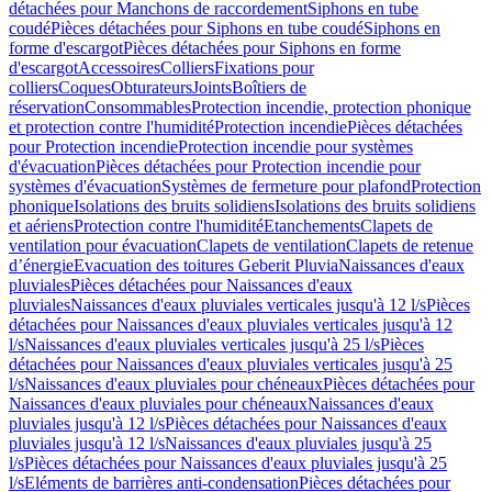
détachées pour Manchons de raccordement
Siphons en tube
coudé
Pièces détachées pour Siphons en tube coudé
Siphons en
forme d'escargot
Pièces détachées pour Siphons en forme
d'escargot
Accessoires
Colliers
Fixations pour
colliers
Coques
Obturateurs
Joints
Boîtiers de
réservation
Consommables
Protection incendie, protection phonique
et protection contre l'humidité
Protection incendie
Pièces détachées
pour Protection incendie
Protection incendie pour systèmes
d'évacuation
Pièces détachées pour Protection incendie pour
systèmes d'évacuation
Systèmes de fermeture pour plafond
Protection
phonique
Isolations des bruits solidiens
Isolations des bruits solidiens
et aériens
Protection contre l'humidité
Etanchements
Clapets de
ventilation pour évacuation
Clapets de ventilation
Clapets de retenue
d’énergie
Evacuation des toitures Geberit Pluvia
Naissances d'eaux
pluviales
Pièces détachées pour Naissances d'eaux
pluviales
Naissances d'eaux pluviales verticales jusqu'à 12 l/s
Pièces
détachées pour Naissances d'eaux pluviales verticales jusqu'à 12
l/s
Naissances d'eaux pluviales verticales jusqu'à 25 l/s
Pièces
détachées pour Naissances d'eaux pluviales verticales jusqu'à 25
l/s
Naissances d'eaux pluviales pour chéneaux
Pièces détachées pour
Naissances d'eaux pluviales pour chéneaux
Naissances d'eaux
pluviales jusqu'à 12 l/s
Pièces détachées pour Naissances d'eaux
pluviales jusqu'à 12 l/s
Naissances d'eaux pluviales jusqu'à 25
l/s
Pièces détachées pour Naissances d'eaux pluviales jusqu'à 25
l/s
Eléments de barrières anti-condensation
Pièces détachées pour