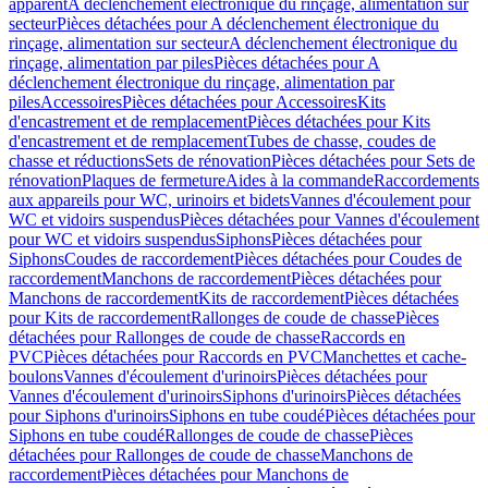
apparent
A déclenchement électronique du rinçage, alimentation sur
secteur
Pièces détachées pour A déclenchement électronique du
rinçage, alimentation sur secteur
A déclenchement électronique du
rinçage, alimentation par piles
Pièces détachées pour A
déclenchement électronique du rinçage, alimentation par
piles
Accessoires
Pièces détachées pour Accessoires
Kits
d'encastrement et de remplacement
Pièces détachées pour Kits
d'encastrement et de remplacement
Tubes de chasse, coudes de
chasse et réductions
Sets de rénovation
Pièces détachées pour Sets de
rénovation
Plaques de fermeture
Aides à la commande
Raccordements
aux appareils pour WC, urinoirs et bidets
Vannes d'écoulement pour
WC et vidoirs suspendus
Pièces détachées pour Vannes d'écoulement
pour WC et vidoirs suspendus
Siphons
Pièces détachées pour
Siphons
Coudes de raccordement
Pièces détachées pour Coudes de
raccordement
Manchons de raccordement
Pièces détachées pour
Manchons de raccordement
Kits de raccordement
Pièces détachées
pour Kits de raccordement
Rallonges de coude de chasse
Pièces
détachées pour Rallonges de coude de chasse
Raccords en
PVC
Pièces détachées pour Raccords en PVC
Manchettes et cache-
boulons
Vannes d'écoulement d'urinoirs
Pièces détachées pour
Vannes d'écoulement d'urinoirs
Siphons d'urinoirs
Pièces détachées
pour Siphons d'urinoirs
Siphons en tube coudé
Pièces détachées pour
Siphons en tube coudé
Rallonges de coude de chasse
Pièces
détachées pour Rallonges de coude de chasse
Manchons de
raccordement
Pièces détachées pour Manchons de