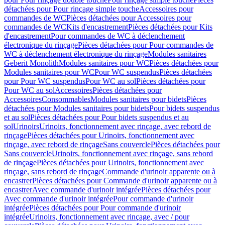
détachées pour Pour rinçage simple touche
Accessoires pour
commandes de WC
Pièces détachées pour Accessoires pour
commandes de WC
Kits d'encastrement
Pièces détachées pour Kits
d'encastrement
Pour commandes de WC à déclenchement
électronique du rinçage
Pièces détachées pour Pour commandes de
WC à déclenchement électronique du rinçage
Modules sanitaires
Geberit Monolith
Modules sanitaires pour WC
Pièces détachées pour
Modules sanitaires pour WC
Pour WC suspendus
Pièces détachées
pour Pour WC suspendus
Pour WC au sol
Pièces détachées pour
Pour WC au sol
Accessoires
Pièces détachées pour
Accessoires
Consommables
Modules sanitaires pour bidets
Pièces
détachées pour Modules sanitaires pour bidets
Pour bidets suspendus
et au sol
Pièces détachées pour Pour bidets suspendus et au
sol
Urinoirs
Urinoirs, fonctionnement avec rinçage, avec rebord de
rinçage
Pièces détachées pour Urinoirs, fonctionnement avec
rinçage, avec rebord de rinçage
Sans couvercle
Pièces détachées pour
Sans couvercle
Urinoirs, fonctionnement avec rinçage, sans rebord
de rinçage
Pièces détachées pour Urinoirs, fonctionnement avec
rinçage, sans rebord de rinçage
Commande d'urinoir apparente ou à
encastrer
Pièces détachées pour Commande d'urinoir apparente ou à
encastrer
Avec commande d'urinoir intégrée
Pièces détachées pour
Avec commande d'urinoir intégrée
Pour commande d'urinoir
intégrée
Pièces détachées pour Pour commande d'urinoir
intégrée
Urinoirs, fonctionnement avec rinçage, avec / pour