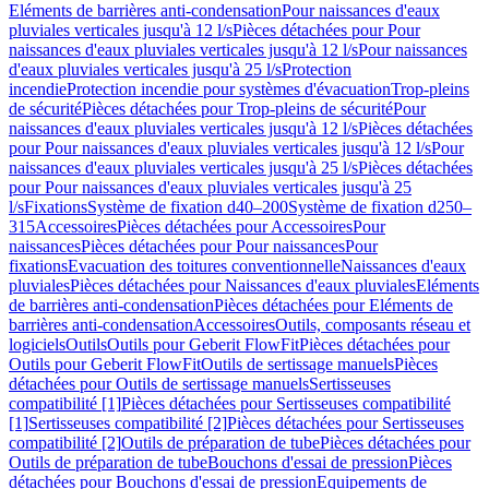
Eléments de barrières anti-condensation
Pour naissances d'eaux
pluviales verticales jusqu'à 12 l/s
Pièces détachées pour Pour
naissances d'eaux pluviales verticales jusqu'à 12 l/s
Pour naissances
d'eaux pluviales verticales jusqu'à 25 l/s
Protection
incendie
Protection incendie pour systèmes d'évacuation
Trop-pleins
de sécurité
Pièces détachées pour Trop-pleins de sécurité
Pour
naissances d'eaux pluviales verticales jusqu'à 12 l/s
Pièces détachées
pour Pour naissances d'eaux pluviales verticales jusqu'à 12 l/s
Pour
naissances d'eaux pluviales verticales jusqu'à 25 l/s
Pièces détachées
pour Pour naissances d'eaux pluviales verticales jusqu'à 25
l/s
Fixations
Système de fixation d40–200
Système de fixation d250–
315
Accessoires
Pièces détachées pour Accessoires
Pour
naissances
Pièces détachées pour Pour naissances
Pour
fixations
Evacuation des toitures conventionnelle
Naissances d'eaux
pluviales
Pièces détachées pour Naissances d'eaux pluviales
Eléments
de barrières anti-condensation
Pièces détachées pour Eléments de
barrières anti-condensation
Accessoires
Outils, composants réseau et
logiciels
Outils
Outils pour Geberit FlowFit
Pièces détachées pour
Outils pour Geberit FlowFit
Outils de sertissage manuels
Pièces
détachées pour Outils de sertissage manuels
Sertisseuses
compatibilité [1]
Pièces détachées pour Sertisseuses compatibilité
[1]
Sertisseuses compatibilité [2]
Pièces détachées pour Sertisseuses
compatibilité [2]
Outils de préparation de tube
Pièces détachées pour
Outils de préparation de tube
Bouchons d'essai de pression
Pièces
détachées pour Bouchons d'essai de pression
Equipements de