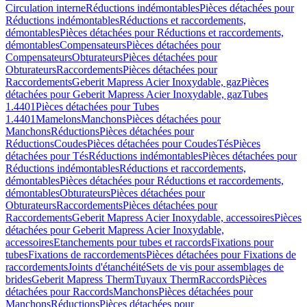
Circulation interne
Réductions indémontables
Pièces détachées pour
Réductions indémontables
Réductions et raccordements,
démontables
Pièces détachées pour Réductions et raccordements,
démontables
Compensateurs
Pièces détachées pour
Compensateurs
Obturateurs
Pièces détachées pour
Obturateurs
Raccordements
Pièces détachées pour
Raccordements
Geberit Mapress Acier Inoxydable, gaz
Pièces
détachées pour Geberit Mapress Acier Inoxydable, gaz
Tubes
1.4401
Pièces détachées pour Tubes
1.4401
Mamelons
Manchons
Pièces détachées pour
Manchons
Réductions
Pièces détachées pour
Réductions
Coudes
Pièces détachées pour Coudes
Tés
Pièces
détachées pour Tés
Réductions indémontables
Pièces détachées pour
Réductions indémontables
Réductions et raccordements,
démontables
Pièces détachées pour Réductions et raccordements,
démontables
Obturateurs
Pièces détachées pour
Obturateurs
Raccordements
Pièces détachées pour
Raccordements
Geberit Mapress Acier Inoxydable, accessoires
Pièces
détachées pour Geberit Mapress Acier Inoxydable,
accessoires
Etanchements pour tubes et raccords
Fixations pour
tubes
Fixations de raccordements
Pièces détachées pour Fixations de
raccordements
Joints d'étanchéité
Sets de vis pour assemblages de
brides
Geberit Mapress Therm
Tuyaux Therm
Raccords
Pièces
détachées pour Raccords
Manchons
Pièces détachées pour
Manchons
Réductions
Pièces détachées pour