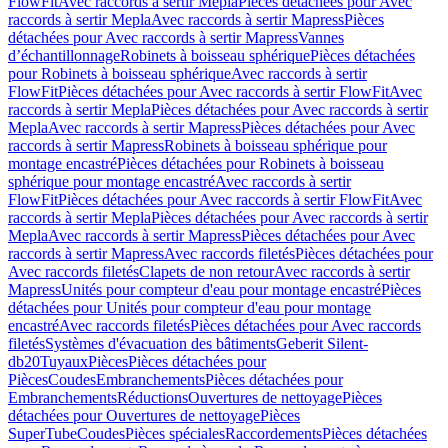
FlowFit
Avec raccords à sertir Mepla
Pièces détachées pour Avec
raccords à sertir Mepla
Avec raccords à sertir Mapress
Pièces
détachées pour Avec raccords à sertir Mapress
Vannes
d’échantillonnage
Robinets à boisseau sphérique
Pièces détachées
pour Robinets à boisseau sphérique
Avec raccords à sertir
FlowFit
Pièces détachées pour Avec raccords à sertir FlowFit
Avec
raccords à sertir Mepla
Pièces détachées pour Avec raccords à sertir
Mepla
Avec raccords à sertir Mapress
Pièces détachées pour Avec
raccords à sertir Mapress
Robinets à boisseau sphérique pour
montage encastré
Pièces détachées pour Robinets à boisseau
sphérique pour montage encastré
Avec raccords à sertir
FlowFit
Pièces détachées pour Avec raccords à sertir FlowFit
Avec
raccords à sertir Mepla
Pièces détachées pour Avec raccords à sertir
Mepla
Avec raccords à sertir Mapress
Pièces détachées pour Avec
raccords à sertir Mapress
Avec raccords filetés
Pièces détachées pour
Avec raccords filetés
Clapets de non retour
Avec raccords à sertir
Mapress
Unités pour compteur d'eau pour montage encastré
Pièces
détachées pour Unités pour compteur d'eau pour montage
encastré
Avec raccords filetés
Pièces détachées pour Avec raccords
filetés
Systèmes d'évacuation des bâtiments
Geberit Silent-
db20
Tuyaux
Pièces
Pièces détachées pour
Pièces
Coudes
Embranchements
Pièces détachées pour
Embranchements
Réductions
Ouvertures de nettoyage
Pièces
détachées pour Ouvertures de nettoyage
Pièces
SuperTube
Coudes
Pièces spéciales
Raccordements
Pièces détachées