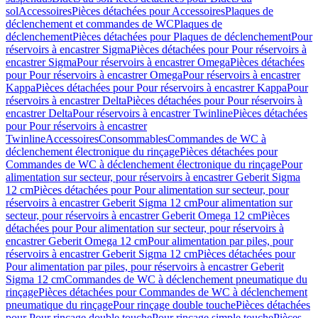
sol
Accessoires
Pièces détachées pour Accessoires
Plaques de
déclenchement et commandes de WC
Plaques de
déclenchement
Pièces détachées pour Plaques de déclenchement
Pour
réservoirs à encastrer Sigma
Pièces détachées pour Pour réservoirs à
encastrer Sigma
Pour réservoirs à encastrer Omega
Pièces détachées
pour Pour réservoirs à encastrer Omega
Pour réservoirs à encastrer
Kappa
Pièces détachées pour Pour réservoirs à encastrer Kappa
Pour
réservoirs à encastrer Delta
Pièces détachées pour Pour réservoirs à
encastrer Delta
Pour réservoirs à encastrer Twinline
Pièces détachées
pour Pour réservoirs à encastrer
Twinline
Accessoires
Consommables
Commandes de WC à
déclenchement électronique du rinçage
Pièces détachées pour
Commandes de WC à déclenchement électronique du rinçage
Pour
alimentation sur secteur, pour réservoirs à encastrer Geberit Sigma
12 cm
Pièces détachées pour Pour alimentation sur secteur, pour
réservoirs à encastrer Geberit Sigma 12 cm
Pour alimentation sur
secteur, pour réservoirs à encastrer Geberit Omega 12 cm
Pièces
détachées pour Pour alimentation sur secteur, pour réservoirs à
encastrer Geberit Omega 12 cm
Pour alimentation par piles, pour
réservoirs à encastrer Geberit Sigma 12 cm
Pièces détachées pour
Pour alimentation par piles, pour réservoirs à encastrer Geberit
Sigma 12 cm
Commandes de WC à déclenchement pneumatique du
rinçage
Pièces détachées pour Commandes de WC à déclenchement
pneumatique du rinçage
Pour rinçage double touche
Pièces détachées
pour Pour rinçage double touche
Pour rinçage simple touche
Pièces