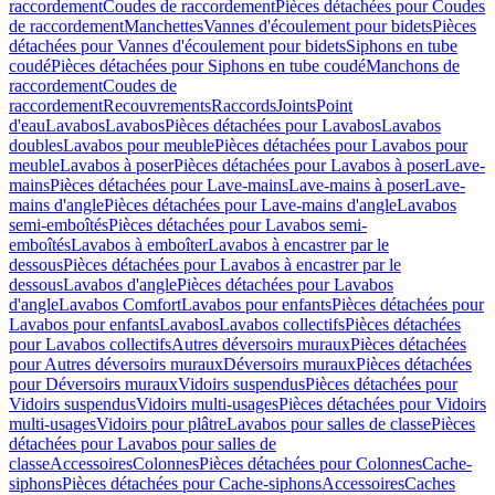
raccordement
Coudes de raccordement
Pièces détachées pour Coudes
de raccordement
Manchettes
Vannes d'écoulement pour bidets
Pièces
détachées pour Vannes d'écoulement pour bidets
Siphons en tube
coudé
Pièces détachées pour Siphons en tube coudé
Manchons de
raccordement
Coudes de
raccordement
Recouvrements
Raccords
Joints
Point
d'eau
Lavabos
Lavabos
Pièces détachées pour Lavabos
Lavabos
doubles
Lavabos pour meuble
Pièces détachées pour Lavabos pour
meuble
Lavabos à poser
Pièces détachées pour Lavabos à poser
Lave-
mains
Pièces détachées pour Lave-mains
Lave-mains à poser
Lave-
mains d'angle
Pièces détachées pour Lave-mains d'angle
Lavabos
semi-emboîtés
Pièces détachées pour Lavabos semi-
emboîtés
Lavabos à emboîter
Lavabos à encastrer par le
dessous
Pièces détachées pour Lavabos à encastrer par le
dessous
Lavabos d'angle
Pièces détachées pour Lavabos
d'angle
Lavabos Comfort
Lavabos pour enfants
Pièces détachées pour
Lavabos pour enfants
Lavabos
Lavabos collectifs
Pièces détachées
pour Lavabos collectifs
Autres déversoirs muraux
Pièces détachées
pour Autres déversoirs muraux
Déversoirs muraux
Pièces détachées
pour Déversoirs muraux
Vidoirs suspendus
Pièces détachées pour
Vidoirs suspendus
Vidoirs multi-usages
Pièces détachées pour Vidoirs
multi-usages
Vidoirs pour plâtre
Lavabos pour salles de classe
Pièces
détachées pour Lavabos pour salles de
classe
Accessoires
Colonnes
Pièces détachées pour Colonnes
Cache-
siphons
Pièces détachées pour Cache-siphons
Accessoires
Caches