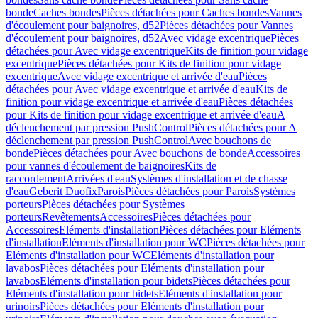
bonde
Caches bondes
Pièces détachées pour Caches bondes
Vannes
d'écoulement pour baignoires, d52
Pièces détachées pour Vannes
d'écoulement pour baignoires, d52
Avec vidage excentrique
Pièces
détachées pour Avec vidage excentrique
Kits de finition pour vidage
excentrique
Pièces détachées pour Kits de finition pour vidage
excentrique
Avec vidage excentrique et arrivée d'eau
Pièces
détachées pour Avec vidage excentrique et arrivée d'eau
Kits de
finition pour vidage excentrique et arrivée d'eau
Pièces détachées
pour Kits de finition pour vidage excentrique et arrivée d'eau
A
déclenchement par pression PushControl
Pièces détachées pour A
déclenchement par pression PushControl
Avec bouchons de
bonde
Pièces détachées pour Avec bouchons de bonde
Accessoires
pour vannes d'écoulement de baignoires
Kits de
raccordement
Arrivées d'eau
Systèmes d'installation et de chasse
d'eau
Geberit Duofix
Parois
Pièces détachées pour Parois
Systèmes
porteurs
Pièces détachées pour Systèmes
porteurs
Revêtements
Accessoires
Pièces détachées pour
Accessoires
Eléments d'installation
Pièces détachées pour Eléments
d'installation
Eléments d'installation pour WC
Pièces détachées pour
Eléments d'installation pour WC
Eléments d'installation pour
lavabos
Pièces détachées pour Eléments d'installation pour
lavabos
Eléments d'installation pour bidets
Pièces détachées pour
Eléments d'installation pour bidets
Eléments d'installation pour
urinoirs
Pièces détachées pour Eléments d'installation pour