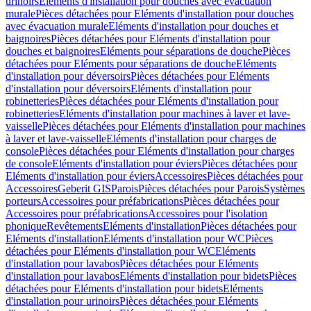
urinoirs
Eléments d'installation pour douches avec évacuation
murale
Pièces détachées pour Eléments d'installation pour douches
avec évacuation murale
Eléments d'installation pour douches et
baignoires
Pièces détachées pour Eléments d'installation pour
douches et baignoires
Eléments pour séparations de douche
Pièces
détachées pour Eléments pour séparations de douche
Eléments
d'installation pour déversoirs
Pièces détachées pour Eléments
d'installation pour déversoirs
Eléments d'installation pour
robinetteries
Pièces détachées pour Eléments d'installation pour
robinetteries
Eléments d'installation pour machines à laver et lave-
vaisselle
Pièces détachées pour Eléments d'installation pour machines
à laver et lave-vaisselle
Eléments d'installation pour charges de
console
Pièces détachées pour Eléments d'installation pour charges
de console
Eléments d'installation pour éviers
Pièces détachées pour
Eléments d'installation pour éviers
Accessoires
Pièces détachées pour
Accessoires
Geberit GIS
Parois
Pièces détachées pour Parois
Systèmes
porteurs
Accessoires pour préfabrications
Pièces détachées pour
Accessoires pour préfabrications
Accessoires pour l'isolation
phonique
Revêtements
Eléments d'installation
Pièces détachées pour
Eléments d'installation
Eléments d'installation pour WC
Pièces
détachées pour Eléments d'installation pour WC
Eléments
d'installation pour lavabos
Pièces détachées pour Eléments
d'installation pour lavabos
Eléments d'installation pour bidets
Pièces
détachées pour Eléments d'installation pour bidets
Eléments
d'installation pour urinoirs
Pièces détachées pour Eléments