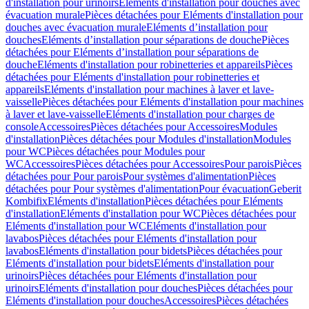
d'installation pour urinoirs
Eléments d'installation pour douches avec
évacuation murale
Pièces détachées pour Eléments d'installation pour
douches avec évacuation murale
Eléments d’installation pour
douches
Eléments d’installation pour séparations de douche
Pièces
détachées pour Eléments d’installation pour séparations de
douche
Eléments d'installation pour robinetteries et appareils
Pièces
détachées pour Eléments d'installation pour robinetteries et
appareils
Eléments d'installation pour machines à laver et lave-
vaisselle
Pièces détachées pour Eléments d'installation pour machines
à laver et lave-vaisselle
Eléments d'installation pour charges de
console
Accessoires
Pièces détachées pour Accessoires
Modules
d'installation
Pièces détachées pour Modules d'installation
Modules
pour WC
Pièces détachées pour Modules pour
WC
Accessoires
Pièces détachées pour Accessoires
Pour parois
Pièces
détachées pour Pour parois
Pour systèmes d'alimentation
Pièces
détachées pour Pour systèmes d'alimentation
Pour évacuation
Geberit
Kombifix
Eléments d'installation
Pièces détachées pour Eléments
d'installation
Eléments d'installation pour WC
Pièces détachées pour
Eléments d'installation pour WC
Eléments d'installation pour
lavabos
Pièces détachées pour Eléments d'installation pour
lavabos
Eléments d'installation pour bidets
Pièces détachées pour
Eléments d'installation pour bidets
Eléments d'installation pour
urinoirs
Pièces détachées pour Eléments d'installation pour
urinoirs
Eléments d'installation pour douches
Pièces détachées pour
Eléments d'installation pour douches
Accessoires
Pièces détachées