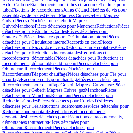
Acier Carbone
Etanchements pour tubes et raccords
Fixations pour
tubes
Fixations de raccordements
Joints d'étanchéité
Sets de vis pour
assemblages de brides
Geberit Mapress Cuivre
Geberit Mapress
Cuivre
Pièces détachées pour Geberit Mapress
Cuivre
Manchons
Pièces détachées pour Manchons
Réductions
Pièces
détachées pour Réductions
Coudes
Pièces détachées pour
Coudes
Tés
Pièces détachées pour Tés
Circulation interne
Pièces
détachées pour Circulation interne
Raccords en croix
Pièces
détachées pour Raccords en croix
Réductions indémontables
Pièces
détachées pour Réductions indémontables
Réductions et
raccordements, démontables
Pièces détachées pour Réductions et
raccordements, démontables
Obturateurs
Pièces détachées pour
Obturateurs
Raccordements
Pièces détachées pour
Raccordements
Tés pour chauffage
Pièces détachées pour Tés pour
chauffage
Raccordements pour chauffage
Pièces détachées pour
Raccordements pour chauffage
Geberit Mapress Cuivre, gaz
Pièces
détachées pour Geberit Mapress Cuivre, gaz
Manchons
Pièces
détachées pour Manchons
Réductions
Pièces détachées pour
Réductions
Coudes
Pièces détachées pour Coudes
Tés
Pièces
détachées pour Tés
Réductions indémontables
Pièces détachées pour
Réductions indémontables
Réductions et raccordements,
démontables
Pièces détachées pour Réductions et raccordements,
démontables
Obturateurs
Pièces détachées pour
Obturateurs
Raccordements
Pièces détachées pour
Raccordements
Accessoires pour Geberit Mapress Cuivre
Pièces