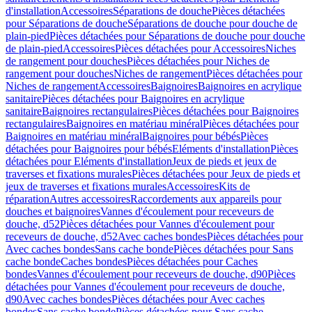
d'installation
Accessoires
Séparations de douche
Pièces détachées
pour Séparations de douche
Séparations de douche pour douche de
plain-pied
Pièces détachées pour Séparations de douche pour douche
de plain-pied
Accessoires
Pièces détachées pour Accessoires
Niches
de rangement pour douches
Pièces détachées pour Niches de
rangement pour douches
Niches de rangement
Pièces détachées pour
Niches de rangement
Accessoires
Baignoires
Baignoires en acrylique
sanitaire
Pièces détachées pour Baignoires en acrylique
sanitaire
Baignoires rectangulaires
Pièces détachées pour Baignoires
rectangulaires
Baignoires en matériau minéral
Pièces détachées pour
Baignoires en matériau minéral
Baignoires pour bébés
Pièces
détachées pour Baignoires pour bébés
Eléments d'installation
Pièces
détachées pour Eléments d'installation
Jeux de pieds et jeux de
traverses et fixations murales
Pièces détachées pour Jeux de pieds et
jeux de traverses et fixations murales
Accessoires
Kits de
réparation
Autres accessoires
Raccordements aux appareils pour
douches et baignoires
Vannes d'écoulement pour receveurs de
douche, d52
Pièces détachées pour Vannes d'écoulement pour
receveurs de douche, d52
Avec caches bondes
Pièces détachées pour
Avec caches bondes
Sans cache bonde
Pièces détachées pour Sans
cache bonde
Caches bondes
Pièces détachées pour Caches
bondes
Vannes d'écoulement pour receveurs de douche, d90
Pièces
détachées pour Vannes d'écoulement pour receveurs de douche,
d90
Avec caches bondes
Pièces détachées pour Avec caches
bondes
Sans cache bonde
Pièces détachées pour Sans cache