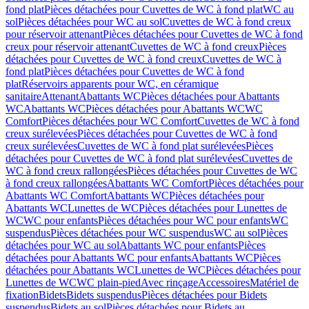
fond plat
Pièces détachées pour Cuvettes de WC à fond plat
WC au
sol
Pièces détachées pour WC au sol
Cuvettes de WC à fond creux
pour réservoir attenant
Pièces détachées pour Cuvettes de WC à fond
creux pour réservoir attenant
Cuvettes de WC à fond creux
Pièces
détachées pour Cuvettes de WC à fond creux
Cuvettes de WC à
fond plat
Pièces détachées pour Cuvettes de WC à fond
plat
Réservoirs apparents pour WC, en céramique
sanitaire
Attenant
Abattants WC
Pièces détachées pour Abattants
WC
Abattants WC
Pièces détachées pour Abattants WC
WC
Comfort
Pièces détachées pour WC Comfort
Cuvettes de WC à fond
creux surélevées
Pièces détachées pour Cuvettes de WC à fond
creux surélevées
Cuvettes de WC à fond plat surélevées
Pièces
détachées pour Cuvettes de WC à fond plat surélevées
Cuvettes de
WC à fond creux rallongées
Pièces détachées pour Cuvettes de WC
à fond creux rallongées
Abattants WC Comfort
Pièces détachées pour
Abattants WC Comfort
Abattants WC
Pièces détachées pour
Abattants WC
Lunettes de WC
Pièces détachées pour Lunettes de
WC
WC pour enfants
Pièces détachées pour WC pour enfants
WC
suspendus
Pièces détachées pour WC suspendus
WC au sol
Pièces
détachées pour WC au sol
Abattants WC pour enfants
Pièces
détachées pour Abattants WC pour enfants
Abattants WC
Pièces
détachées pour Abattants WC
Lunettes de WC
Pièces détachées pour
Lunettes de WC
WC plain-pied
Avec rinçage
Accessoires
Matériel de
fixation
Bidets
Bidets suspendus
Pièces détachées pour Bidets
suspendus
Bidets au sol
Pièces détachées pour Bidets au