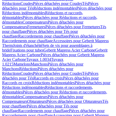
Réductions
Coudes
Pièces détachées pour Coudes
Tés
Pièces
détachées pour Tés
Réductions indémontables
Pièces détachées pour
Réductions indémontables
Réductions et raccords,
démontables
Pièces détachées pour Réductions et raccords,
démontables
Compensateurs
Pièces détachées pour
Compensateurs
Fermetures
Pièces détachées pour Fermetures
Tés
pour chauffage
Pièces détachées pour Tés pour
chauffage
Raccordements pour chauffage
Pièces détachées pour
Raccordements pour chauffage
Accessoires pour Geberit Mapress
Therm
Joints d'étanchéité
Sets de vis pour assemblages à
bride
Fixations pour tubes
Geberit Mapress Acier Carbone
Geberit
Mapress Acier Carbone
Pièces détachées pour Geberit Mapress
Acier Carbone
Tuyaux 1.0034
Tuyaux
1.0215
Mamelons
Manchons
Pièces détachées pour
Manchons
Réductions
Pièces détachées pour
Réductions
Coudes
Pièces détachées pour Coudes
Tés
Pièces
détachées pour Tés
Raccords en croix
Pièces détachées pour
Raccords en croix
Réductions indémontables
Pièces détachées pour
Réductions indémontables
Réductions et raccordements,
démontables
Pièces détachées pour Réductions et raccordements,
démontables
Compensateurs
Pièces détachées pour
Compensateurs
Obturateurs
Pièces détachées pour Obturateurs
Tés
pour chauffage
Pièces détachées pour Tés pour
chauffage
Raccordements pour chauffage
Pièces détachées pour
Raccordements pour chauffage
Accessoires pour Geberit Mapress