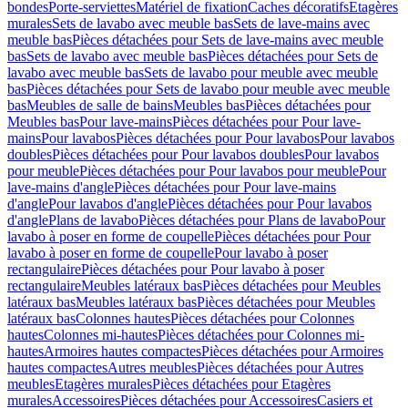
bondes
Porte-serviettes
Matériel de fixation
Caches décoratifs
Etagères
murales
Sets de lavabo avec meuble bas
Sets de lave-mains avec
meuble bas
Pièces détachées pour Sets de lave-mains avec meuble
bas
Sets de lavabo avec meuble bas
Pièces détachées pour Sets de
lavabo avec meuble bas
Sets de lavabo pour meuble avec meuble
bas
Pièces détachées pour Sets de lavabo pour meuble avec meuble
bas
Meubles de salle de bains
Meubles bas
Pièces détachées pour
Meubles bas
Pour lave-mains
Pièces détachées pour Pour lave-
mains
Pour lavabos
Pièces détachées pour Pour lavabos
Pour lavabos
doubles
Pièces détachées pour Pour lavabos doubles
Pour lavabos
pour meuble
Pièces détachées pour Pour lavabos pour meuble
Pour
lave-mains d'angle
Pièces détachées pour Pour lave-mains
d'angle
Pour lavabos d'angle
Pièces détachées pour Pour lavabos
d'angle
Plans de lavabo
Pièces détachées pour Plans de lavabo
Pour
lavabo à poser en forme de coupelle
Pièces détachées pour Pour
lavabo à poser en forme de coupelle
Pour lavabo à poser
rectangulaire
Pièces détachées pour Pour lavabo à poser
rectangulaire
Meubles latéraux bas
Pièces détachées pour Meubles
latéraux bas
Meubles latéraux bas
Pièces détachées pour Meubles
latéraux bas
Colonnes hautes
Pièces détachées pour Colonnes
hautes
Colonnes mi-hautes
Pièces détachées pour Colonnes mi-
hautes
Armoires hautes compactes
Pièces détachées pour Armoires
hautes compactes
Autres meubles
Pièces détachées pour Autres
meubles
Etagères murales
Pièces détachées pour Etagères
murales
Accessoires
Pièces détachées pour Accessoires
Casiers et