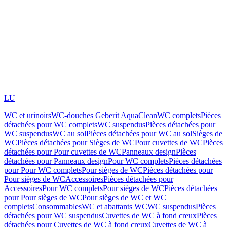
LU
WC et urinoirs
WC-douches Geberit AquaClean
WC complets
Pièces
détachées pour WC complets
WC suspendus
Pièces détachées pour
WC suspendus
WC au sol
Pièces détachées pour WC au sol
Sièges de
WC
Pièces détachées pour Sièges de WC
Pour cuvettes de WC
Pièces
détachées pour Pour cuvettes de WC
Panneaux design
Pièces
détachées pour Panneaux design
Pour WC complets
Pièces détachées
pour Pour WC complets
Pour sièges de WC
Pièces détachées pour
Pour sièges de WC
Accessoires
Pièces détachées pour
Accessoires
Pour WC complets
Pour sièges de WC
Pièces détachées
pour Pour sièges de WC
Pour sièges de WC et WC
complets
Consommables
WC et abattants WC
WC suspendus
Pièces
détachées pour WC suspendus
Cuvettes de WC à fond creux
Pièces
détachées pour Cuvettes de WC à fond creux
Cuvettes de WC à