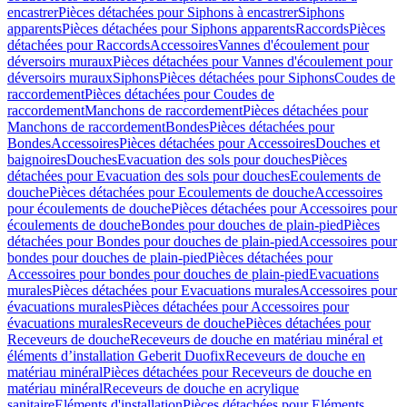
encastrer
Pièces détachées pour Siphons à encastrer
Siphons
apparents
Pièces détachées pour Siphons apparents
Raccords
Pièces
détachées pour Raccords
Accessoires
Vannes d'écoulement pour
déversoirs muraux
Pièces détachées pour Vannes d'écoulement pour
déversoirs muraux
Siphons
Pièces détachées pour Siphons
Coudes de
raccordement
Pièces détachées pour Coudes de
raccordement
Manchons de raccordement
Pièces détachées pour
Manchons de raccordement
Bondes
Pièces détachées pour
Bondes
Accessoires
Pièces détachées pour Accessoires
Douches et
baignoires
Douches
Evacuation des sols pour douches
Pièces
détachées pour Evacuation des sols pour douches
Ecoulements de
douche
Pièces détachées pour Ecoulements de douche
Accessoires
pour écoulements de douche
Pièces détachées pour Accessoires pour
écoulements de douche
Bondes pour douches de plain-pied
Pièces
détachées pour Bondes pour douches de plain-pied
Accessoires pour
bondes pour douches de plain-pied
Pièces détachées pour
Accessoires pour bondes pour douches de plain-pied
Evacuations
murales
Pièces détachées pour Evacuations murales
Accessoires pour
évacuations murales
Pièces détachées pour Accessoires pour
évacuations murales
Receveurs de douche
Pièces détachées pour
Receveurs de douche
Receveurs de douche en matériau minéral et
éléments d’installation Geberit Duofix
Receveurs de douche en
matériau minéral
Pièces détachées pour Receveurs de douche en
matériau minéral
Receveurs de douche en acrylique
sanitaire
Eléments d'installation
Pièces détachées pour Eléments