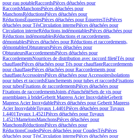
pour eau potable
Raccords
Pièces détachées pour
Raccords
Manchons
Pièces détachées pour
Manchons
Réductions
Pièces détachées pour
Réductions
Équerres
Pièces détachées pour Équerres
Tés
Pièces
détachées pour Tés
Circulation interne
Pièces détachées pour
Circulation interne
Réductions indémontables
Pièces détachées pour
Réductions indémontables
Réductions et raccordements,
démontables
Pièces détachées pour Réductions et raccordements,
démontables
Obturateurs
Pièces détachées pour
Obturateurs
Raccordements
Pièces détachées pour
Raccordements
Nourrices de distribution avec raccord fileté
Tés pour
chauffage
Pièces détachées pour Tés pour chauffage
Raccordements
pour chauffage
Pièces détachées pour Raccordements pour
chauffage
Accessoires
Pièces détachées pour Accessoires
Isolations
pour tubes et raccords
Etanchements pour tubes et raccords
Fixations
pour tubes
Fixations de raccordements
Pièces détachées pour
Fixations de raccordements
Joints d'étanchéité
Sets de vis pour
assemblages à bride
Geberit Mapress Acier Inoxydable
Geberit
Mapress Acier Inoxydable
Pièces détachées pour Geberit Mapress
Acier Inoxydable
Tuyaux 1.4401
Pièces détachées pour Tuyaux
1.4401
Tuyaux 1.4521
Pièces détachées pour Tuyaux
1.4521
Mamelons
Manchons
Pièces détachées pour
Manchons
Réductions
Pièces détachées pour
Réductions
Coudes
Pièces détachées pour Coudes
Tés
Pièces
détachées pour Tés
Circulation interne
Pièces détachées pour