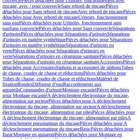
couvercle
Pièces détachées pour Urinoirs, fonctionnement avec
rinçage, avec / pour couvercle
Sans rebord de rinçage
Pièces
détachées pour Sans rebord de rinçage
Avec rebord de rinçage
Pièces
détachées pour Avec rebord de rinçage
Urinoirs, fonctionnement
sans eau
Pièces détachées pour Urinoirs, fonctionnement sans
eau
Sans couvercle
Pièces détachées pour Sans couvercle
Séparations
d'urinoirs
Pièces détachées pour Séparations d'urinoirs
Séparations
d'urinoirs en matière synthétique
Pièces détachées pour Séparations
d'urinoirs en matière synthétique
Séparations d'urinoirs en
verre
Pièces détachées pour Séparations d'urinoirs en
verre
Séparations d'urinoirs en céramique sanitaire
Pièces détachées
pour Séparations d'urinoirs en céramique sanitaire
Accessoires
Pièces
détachées pour Accessoires
Siphons et accessoires de siphons
Tubes
de chasse, coudes de chasse et réductions
Pièces détachées pour
Tubes de chasse, coudes de chasse et réductions
Matériel de
fixation
Bondes
Diffuseur d’eau
Raccordements aux
appareils
Commandes d'urinoir
Montage encastré
Pièces détachées
pour Montage encastré
A déclenchement électronique du rinçage,
alimentation sur secteur
Pièces détachées pour A déclenchement
électronique du rinçage, alimentation sur secteur
A déclenchement
électronique du rinçage, alimentation par piles
Pièces détachées pour
A déclenchement électronique du rinçage, alimentation par piles
A
déclenchement pneumatique du rinçage
Pièces détachées pour A
déclenchement pneumatique du rinçage
Basic
Pièces détachées pour
Basic
Montage en apparent
Pièces détachées pour Montage en