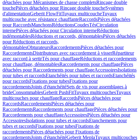
détachées pour Mécanismes de chasse complets
Rinçage double
touche
Pièces détachées pour Rinçage double touche
Systèmes
d'alimentation
Geberit FlowFit
Tuyaux multicouche
Tuyaux
multicouche avec résistance chauffante
Raccords
Pièces détachées
pour Raccords
Manchons
Réductions
Coudes
Tés
Circulation
interne
Pièces détachées pour Circulation interne
Réductions
indémontables
Réductions et raccords, démontables
Pièces détachées
pour Réductions et raccords,
démontables
Obturateurs
Raccordements
Pièces détachées pour
Raccordements
Distributeurs avec raccordement à visser
Répartiteur
avec raccord à sertir
Tés pour chauffage
Réductions et raccordements
pour chauffage, démontables
Raccordements pour chauffage
Pièces
détachées pour Raccordements pour chauffage
Accessoires
Isolations
pour tubes et raccords
Etanchéités pour tubes et raccords
Etanchéités
pour raccords
Fixations pour tubes
Fixations pour
raccordements
Joints d'étanchéité
Sets de vis pour assemblages à
bride
Consommables
Geberit PushFit
Tuyaux multicouches
Tuyaux
multicouches pour chauffage
Raccords
Pièces détachées pour
Raccords
Raccordements
Pièces détachées pour
Raccordements
Raccordements pour chauffage
Pièces détachées pour
Raccordements pour chauffage
Accessoires
Pièces détachées pour
Accessoires
Isolations pour tubes et raccords
Etanchements pour
tubes et raccords
Fixations pour tubes
Fixations de
raccordements
Pièces détachées pour Fixations de
raccordements
Joints d'étanchéité
Geberit Mepla
Tuyaux multicouches