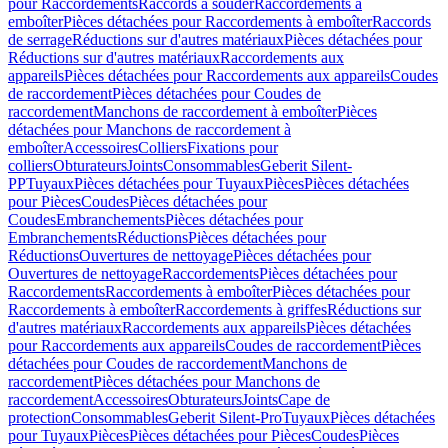
pour Raccordements
Raccords à souder
Raccordements à
emboîter
Pièces détachées pour Raccordements à emboîter
Raccords
de serrage
Réductions sur d'autres matériaux
Pièces détachées pour
Réductions sur d'autres matériaux
Raccordements aux
appareils
Pièces détachées pour Raccordements aux appareils
Coudes
de raccordement
Pièces détachées pour Coudes de
raccordement
Manchons de raccordement à emboîter
Pièces
détachées pour Manchons de raccordement à
emboîter
Accessoires
Colliers
Fixations pour
colliers
Obturateurs
Joints
Consommables
Geberit Silent-
PP
Tuyaux
Pièces détachées pour Tuyaux
Pièces
Pièces détachées
pour Pièces
Coudes
Pièces détachées pour
Coudes
Embranchements
Pièces détachées pour
Embranchements
Réductions
Pièces détachées pour
Réductions
Ouvertures de nettoyage
Pièces détachées pour
Ouvertures de nettoyage
Raccordements
Pièces détachées pour
Raccordements
Raccordements à emboîter
Pièces détachées pour
Raccordements à emboîter
Raccordements à griffes
Réductions sur
d'autres matériaux
Raccordements aux appareils
Pièces détachées
pour Raccordements aux appareils
Coudes de raccordement
Pièces
détachées pour Coudes de raccordement
Manchons de
raccordement
Pièces détachées pour Manchons de
raccordement
Accessoires
Obturateurs
Joints
Cape de
protection
Consommables
Geberit Silent-Pro
Tuyaux
Pièces détachées
pour Tuyaux
Pièces
Pièces détachées pour Pièces
Coudes
Pièces