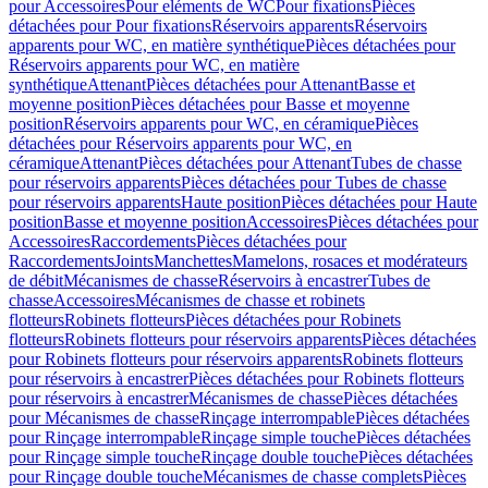
pour Accessoires
Pour eléments de WC
Pour fixations
Pièces
détachées pour Pour fixations
Réservoirs apparents
Réservoirs
apparents pour WC, en matière synthétique
Pièces détachées pour
Réservoirs apparents pour WC, en matière
synthétique
Attenant
Pièces détachées pour Attenant
Basse et
moyenne position
Pièces détachées pour Basse et moyenne
position
Réservoirs apparents pour WC, en céramique
Pièces
détachées pour Réservoirs apparents pour WC, en
céramique
Attenant
Pièces détachées pour Attenant
Tubes de chasse
pour réservoirs apparents
Pièces détachées pour Tubes de chasse
pour réservoirs apparents
Haute position
Pièces détachées pour Haute
position
Basse et moyenne position
Accessoires
Pièces détachées pour
Accessoires
Raccordements
Pièces détachées pour
Raccordements
Joints
Manchettes
Mamelons, rosaces et modérateurs
de débit
Mécanismes de chasse
Réservoirs à encastrer
Tubes de
chasse
Accessoires
Mécanismes de chasse et robinets
flotteurs
Robinets flotteurs
Pièces détachées pour Robinets
flotteurs
Robinets flotteurs pour réservoirs apparents
Pièces détachées
pour Robinets flotteurs pour réservoirs apparents
Robinets flotteurs
pour réservoirs à encastrer
Pièces détachées pour Robinets flotteurs
pour réservoirs à encastrer
Mécanismes de chasse
Pièces détachées
pour Mécanismes de chasse
Rinçage interrompable
Pièces détachées
pour Rinçage interrompable
Rinçage simple touche
Pièces détachées
pour Rinçage simple touche
Rinçage double touche
Pièces détachées
pour Rinçage double touche
Mécanismes de chasse complets
Pièces