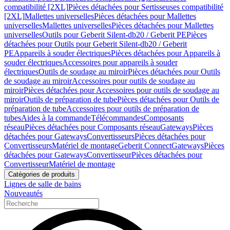
compatibilité [2XL]
Pièces détachées pour Sertisseuses compatibilité
[2XL]
Mallettes universelles
Pièces détachées pour Mallettes
universelles
Mallettes universelles
Pièces détachées pour Mallettes
universelles
Outils pour Geberit Silent-db20 / Geberit PE
Pièces
détachées pour Outils pour Geberit Silent-db20 / Geberit
PE
Appareils à souder électriques
Pièces détachées pour Appareils à
souder électriques
Accessoires pour appareils à souder
électriques
Outils de soudage au miroir
Pièces détachées pour Outils
de soudage au miroir
Accessoires pour outils de soudage au
miroir
Pièces détachées pour Accessoires pour outils de soudage au
miroir
Outils de préparation de tube
Pièces détachées pour Outils de
préparation de tube
Accessoires pour outils de préparation de
tubes
Aides à la commande
Télécommandes
Composants
réseau
Pièces détachées pour Composants réseau
Gateways
Pièces
détachées pour Gateways
Convertisseurs
Pièces détachées pour
Convertisseurs
Matériel de montage
Geberit Connect
Gateways
Pièces
détachées pour Gateways
Convertisseur
Pièces détachées pour
Convertisseur
Matériel de montage
Catégories de produits
Lignes de salle de bains
Nouveautés