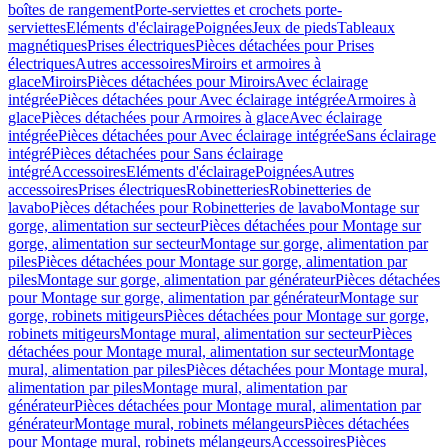
boîtes de rangement
Porte-serviettes et crochets porte-
serviettes
Eléments d'éclairage
Poignées
Jeux de pieds
Tableaux
magnétiques
Prises électriques
Pièces détachées pour Prises
électriques
Autres accessoires
Miroirs et armoires à
glace
Miroirs
Pièces détachées pour Miroirs
Avec éclairage
intégrée
Pièces détachées pour Avec éclairage intégrée
Armoires à
glace
Pièces détachées pour Armoires à glace
Avec éclairage
intégrée
Pièces détachées pour Avec éclairage intégrée
Sans éclairage
intégré
Pièces détachées pour Sans éclairage
intégré
Accessoires
Eléments d'éclairage
Poignées
Autres
accessoires
Prises électriques
Robinetteries
Robinetteries de
lavabo
Pièces détachées pour Robinetteries de lavabo
Montage sur
gorge, alimentation sur secteur
Pièces détachées pour Montage sur
gorge, alimentation sur secteur
Montage sur gorge, alimentation par
piles
Pièces détachées pour Montage sur gorge, alimentation par
piles
Montage sur gorge, alimentation par générateur
Pièces détachées
pour Montage sur gorge, alimentation par générateur
Montage sur
gorge, robinets mitigeurs
Pièces détachées pour Montage sur gorge,
robinets mitigeurs
Montage mural, alimentation sur secteur
Pièces
détachées pour Montage mural, alimentation sur secteur
Montage
mural, alimentation par piles
Pièces détachées pour Montage mural,
alimentation par piles
Montage mural, alimentation par
générateur
Pièces détachées pour Montage mural, alimentation par
générateur
Montage mural, robinets mélangeurs
Pièces détachées
pour Montage mural, robinets mélangeurs
Accessoires
Pièces