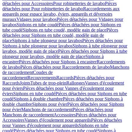
détachées pour Accessoires
Pour robinetteries de lavabo
Pièces
détachées pour Pour robinetteries de lavabo
Raccordements aux
appareils pour espace lavabo, éviers, appareils et déversoirs
muraux
Vidages pour lavabos
Pièces détachées pour Vidages pour
lavabos
Siphons en tube coudé
Pièces détachées pour Siphons en
tube coudé
Siphons en tube coudé, modèle gain de place
Pièces
détachées pour Siphons en tube coudé, modèle gain de
place
Siphons à tube plongeur pour lavabos
Pièces détachées pour
Siphons à tube plongeur pour lavabos
Siphons à tube plongeur pour
lavabos, modèle gain de place
Pièces détachées pour Siphons à tube
plongeur pour lavabos, modèle gain de place
Siphons à
encastrer
Pièces détachées pour Siphons à encastrer
Raccordements
de lavabo
Pièces détachées pour Raccordements de lavabo
Manchons
de raccordement
Coudes de
raccordement
Recouvrements
Raccords
Pièces détachées pour
Raccords
Joints
Tubes de trop-plein
Rallonges
Vannes d'écoulement
pour éviers
Pièces détachées pour Vannes d'écoulement pour
éviers
Siphons en tube coudé
Pièces détachées pour Siphons en tube
coudé
Siphons à double chambre
Pièces détachées pour Siphons à
double chambre
Siphons pour évier
Pièces détachées pour Siphons
pour évier
Manchons de raccordement
Pièces détachées pour
Manchons de raccordement
Accessoires
Pièces détachées pour
Accessoires
Vannes d'écoulement pour appareils
Pièces détachées
pour Vannes d'écoulement pour appareils
Siphons en tube
coudé
Pièces détachées pour Siphons en tube coudé
Siphons à