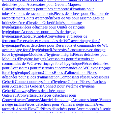
détachées pour Accessoires pour Geberit Mapress
Cuivre
Etanchements pour tubes et raccords
Fixations pour
tubes
Fixations de raccordements
Pièces détachées pour Fixations de
raccordements
Joints d'étanchéité
Sets de vis pour assemblages de
brides
Système d'hygiène Geberit
Unités de rinçage
hygiéniques
Pièces détachées pour Unités de rinçage
hygiéniques
Accessoires pour unités de rinçage
hygiéniques
Capteurs
Câbles
Couvertures et plaques de
fermeture
Réservoirs et commandes de WC avec rinçage forcé
hygiénique
Pièces détachées pour Réservoirs et commandes de WC
avec rinçage forcé hygiénique
Réservoirs à encastrer avec rinçage
forcé hygiénique
Modules d’hygiène intégrés
Pièces détachées pour
Modules d’hygiène intégrés
Accessoires pour réservoirs et
commandes de WC avec rinçage forcé hygiénique
Pièces détachées
pour Accessoires pour réservoirs et commandes de WC avec rinçage
forcé hygiénique
Capteurs
Câbles
Blocs d’alimentation
Pièces
détachées pour Blocs d’alimentation
Composants réseau
Accessoires
Geberit Connect pour système d'hygiène Geberit
Pièces détachées
pour Accessoires Geberit Connect pour système d'hygiène
Geberit
Gateways
Pièces détachées pour
Gateways
Convertisseurs
Pièces détachées pour
Convertisseurs
Capteurs
Matériel de montage
Armatures brutes
Vannes
à siège incliné
Pièces détachées pour Vannes à siège incliné
Avec
raccords à sertir FlowFit
Pièces détachées pour Avec raccords à sertir