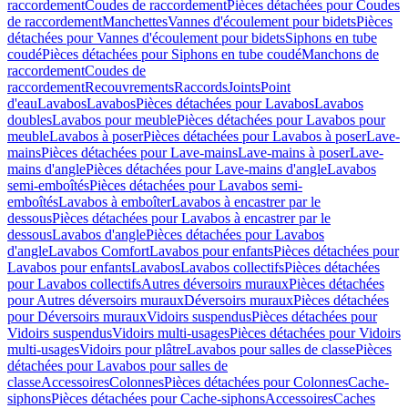
raccordement
Coudes de raccordement
Pièces détachées pour Coudes
de raccordement
Manchettes
Vannes d'écoulement pour bidets
Pièces
détachées pour Vannes d'écoulement pour bidets
Siphons en tube
coudé
Pièces détachées pour Siphons en tube coudé
Manchons de
raccordement
Coudes de
raccordement
Recouvrements
Raccords
Joints
Point
d'eau
Lavabos
Lavabos
Pièces détachées pour Lavabos
Lavabos
doubles
Lavabos pour meuble
Pièces détachées pour Lavabos pour
meuble
Lavabos à poser
Pièces détachées pour Lavabos à poser
Lave-
mains
Pièces détachées pour Lave-mains
Lave-mains à poser
Lave-
mains d'angle
Pièces détachées pour Lave-mains d'angle
Lavabos
semi-emboîtés
Pièces détachées pour Lavabos semi-
emboîtés
Lavabos à emboîter
Lavabos à encastrer par le
dessous
Pièces détachées pour Lavabos à encastrer par le
dessous
Lavabos d'angle
Pièces détachées pour Lavabos
d'angle
Lavabos Comfort
Lavabos pour enfants
Pièces détachées pour
Lavabos pour enfants
Lavabos
Lavabos collectifs
Pièces détachées
pour Lavabos collectifs
Autres déversoirs muraux
Pièces détachées
pour Autres déversoirs muraux
Déversoirs muraux
Pièces détachées
pour Déversoirs muraux
Vidoirs suspendus
Pièces détachées pour
Vidoirs suspendus
Vidoirs multi-usages
Pièces détachées pour Vidoirs
multi-usages
Vidoirs pour plâtre
Lavabos pour salles de classe
Pièces
détachées pour Lavabos pour salles de
classe
Accessoires
Colonnes
Pièces détachées pour Colonnes
Cache-
siphons
Pièces détachées pour Cache-siphons
Accessoires
Caches