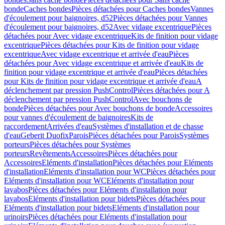
bonde
Caches bondes
Pièces détachées pour Caches bondes
Vannes
d'écoulement pour baignoires, d52
Pièces détachées pour Vannes
d'écoulement pour baignoires, d52
Avec vidage excentrique
Pièces
détachées pour Avec vidage excentrique
Kits de finition pour vidage
excentrique
Pièces détachées pour Kits de finition pour vidage
excentrique
Avec vidage excentrique et arrivée d'eau
Pièces
détachées pour Avec vidage excentrique et arrivée d'eau
Kits de
finition pour vidage excentrique et arrivée d'eau
Pièces détachées
pour Kits de finition pour vidage excentrique et arrivée d'eau
A
déclenchement par pression PushControl
Pièces détachées pour A
déclenchement par pression PushControl
Avec bouchons de
bonde
Pièces détachées pour Avec bouchons de bonde
Accessoires
pour vannes d'écoulement de baignoires
Kits de
raccordement
Arrivées d'eau
Systèmes d'installation et de chasse
d'eau
Geberit Duofix
Parois
Pièces détachées pour Parois
Systèmes
porteurs
Pièces détachées pour Systèmes
porteurs
Revêtements
Accessoires
Pièces détachées pour
Accessoires
Eléments d'installation
Pièces détachées pour Eléments
d'installation
Eléments d'installation pour WC
Pièces détachées pour
Eléments d'installation pour WC
Eléments d'installation pour
lavabos
Pièces détachées pour Eléments d'installation pour
lavabos
Eléments d'installation pour bidets
Pièces détachées pour
Eléments d'installation pour bidets
Eléments d'installation pour
urinoirs
Pièces détachées pour Eléments d'installation pour