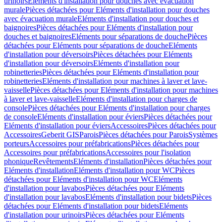
urinoirs
Eléments d'installation pour douches avec évacuation
murale
Pièces détachées pour Eléments d'installation pour douches
avec évacuation murale
Eléments d'installation pour douches et
baignoires
Pièces détachées pour Eléments d'installation pour
douches et baignoires
Eléments pour séparations de douche
Pièces
détachées pour Eléments pour séparations de douche
Eléments
d'installation pour déversoirs
Pièces détachées pour Eléments
d'installation pour déversoirs
Eléments d'installation pour
robinetteries
Pièces détachées pour Eléments d'installation pour
robinetteries
Eléments d'installation pour machines à laver et lave-
vaisselle
Pièces détachées pour Eléments d'installation pour machines
à laver et lave-vaisselle
Eléments d'installation pour charges de
console
Pièces détachées pour Eléments d'installation pour charges
de console
Eléments d'installation pour éviers
Pièces détachées pour
Eléments d'installation pour éviers
Accessoires
Pièces détachées pour
Accessoires
Geberit GIS
Parois
Pièces détachées pour Parois
Systèmes
porteurs
Accessoires pour préfabrications
Pièces détachées pour
Accessoires pour préfabrications
Accessoires pour l'isolation
phonique
Revêtements
Eléments d'installation
Pièces détachées pour
Eléments d'installation
Eléments d'installation pour WC
Pièces
détachées pour Eléments d'installation pour WC
Eléments
d'installation pour lavabos
Pièces détachées pour Eléments
d'installation pour lavabos
Eléments d'installation pour bidets
Pièces
détachées pour Eléments d'installation pour bidets
Eléments
d'installation pour urinoirs
Pièces détachées pour Eléments