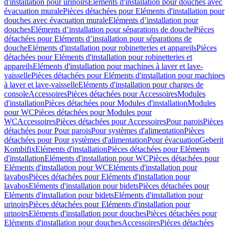
d'installation pour urinoirs
Eléments d'installation pour douches avec
évacuation murale
Pièces détachées pour Eléments d'installation pour
douches avec évacuation murale
Eléments d’installation pour
douches
Eléments d’installation pour séparations de douche
Pièces
détachées pour Eléments d’installation pour séparations de
douche
Eléments d'installation pour robinetteries et appareils
Pièces
détachées pour Eléments d'installation pour robinetteries et
appareils
Eléments d'installation pour machines à laver et lave-
vaisselle
Pièces détachées pour Eléments d'installation pour machines
à laver et lave-vaisselle
Eléments d'installation pour charges de
console
Accessoires
Pièces détachées pour Accessoires
Modules
d'installation
Pièces détachées pour Modules d'installation
Modules
pour WC
Pièces détachées pour Modules pour
WC
Accessoires
Pièces détachées pour Accessoires
Pour parois
Pièces
détachées pour Pour parois
Pour systèmes d'alimentation
Pièces
détachées pour Pour systèmes d'alimentation
Pour évacuation
Geberit
Kombifix
Eléments d'installation
Pièces détachées pour Eléments
d'installation
Eléments d'installation pour WC
Pièces détachées pour
Eléments d'installation pour WC
Eléments d'installation pour
lavabos
Pièces détachées pour Eléments d'installation pour
lavabos
Eléments d'installation pour bidets
Pièces détachées pour
Eléments d'installation pour bidets
Eléments d'installation pour
urinoirs
Pièces détachées pour Eléments d'installation pour
urinoirs
Eléments d'installation pour douches
Pièces détachées pour
Eléments d'installation pour douches
Accessoires
Pièces détachées