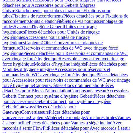
détachées pour Accessoires pour Geberit Mapress
Cuivre
Etanchements pour tubes et raccords
Fixations pour
tubes
Fixations de raccordements
Pièces détachées pour Fixations de
raccordements
Joints d'étanchéité
Sets de vis pour assemblages de
brides
Système d'hygiène Geberit
Unités de rinçage
hygiéniques
Pièces détachées pour Unités de rinçage
hygiéniques
Accessoires pour unités de rinçage
hygiéniques
Capteurs
Câbles
Couvertures et plaques de
fermeture
Réservoirs et commandes de WC avec rinçage forcé
hygiénique
Pièces détachées pour Réservoirs et commandes de WC
avec rinçage forcé hygiénique
Réservoirs à encastrer avec rinçage
forcé hygiénique
Modules d’hygiène intégrés
Pièces détachées pour
Modules d’hygiène intégrés
Accessoires pour réservoirs et
commandes de WC avec rinçage forcé hygiénique
Pièces détachées
pour Accessoires pour réservoirs et commandes de WC avec rinçage
forcé hygiénique
Capteurs
Câbles
Blocs d’alimentation
Pièces
détachées pour Blocs d’alimentation
Composants réseau
Accessoires
Geberit Connect pour système d'hygiène Geberit
Pièces détachées
pour Accessoires Geberit Connect pour système d'hygiène
Geberit
Gateways
Pièces détachées pour
Gateways
Convertisseurs
Pièces détachées pour
Convertisseurs
Capteurs
Matériel de montage
Armatures brutes
Vannes
à siège incliné
Pièces détachées pour Vannes à siège incliné
Avec
raccords à sertir FlowFit
Pièces détachées pour Avec raccords à sertir