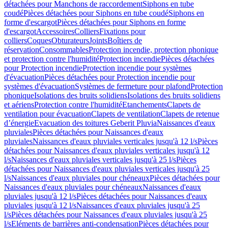
détachées pour Manchons de raccordement
Siphons en tube
coudé
Pièces détachées pour Siphons en tube coudé
Siphons en
forme d'escargot
Pièces détachées pour Siphons en forme
d'escargot
Accessoires
Colliers
Fixations pour
colliers
Coques
Obturateurs
Joints
Boîtiers de
réservation
Consommables
Protection incendie, protection phonique
et protection contre l'humidité
Protection incendie
Pièces détachées
pour Protection incendie
Protection incendie pour systèmes
d'évacuation
Pièces détachées pour Protection incendie pour
systèmes d'évacuation
Systèmes de fermeture pour plafond
Protection
phonique
Isolations des bruits solidiens
Isolations des bruits solidiens
et aériens
Protection contre l'humidité
Etanchements
Clapets de
ventilation pour évacuation
Clapets de ventilation
Clapets de retenue
d’énergie
Evacuation des toitures Geberit Pluvia
Naissances d'eaux
pluviales
Pièces détachées pour Naissances d'eaux
pluviales
Naissances d'eaux pluviales verticales jusqu'à 12 l/s
Pièces
détachées pour Naissances d'eaux pluviales verticales jusqu'à 12
l/s
Naissances d'eaux pluviales verticales jusqu'à 25 l/s
Pièces
détachées pour Naissances d'eaux pluviales verticales jusqu'à 25
l/s
Naissances d'eaux pluviales pour chéneaux
Pièces détachées pour
Naissances d'eaux pluviales pour chéneaux
Naissances d'eaux
pluviales jusqu'à 12 l/s
Pièces détachées pour Naissances d'eaux
pluviales jusqu'à 12 l/s
Naissances d'eaux pluviales jusqu'à 25
l/s
Pièces détachées pour Naissances d'eaux pluviales jusqu'à 25
l/s
Eléments de barrières anti-condensation
Pièces détachées pour