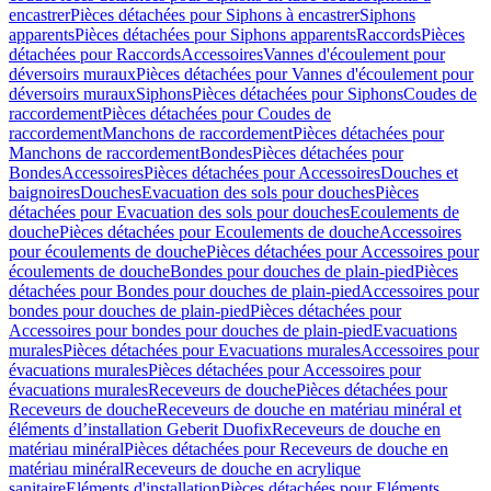
encastrer
Pièces détachées pour Siphons à encastrer
Siphons
apparents
Pièces détachées pour Siphons apparents
Raccords
Pièces
détachées pour Raccords
Accessoires
Vannes d'écoulement pour
déversoirs muraux
Pièces détachées pour Vannes d'écoulement pour
déversoirs muraux
Siphons
Pièces détachées pour Siphons
Coudes de
raccordement
Pièces détachées pour Coudes de
raccordement
Manchons de raccordement
Pièces détachées pour
Manchons de raccordement
Bondes
Pièces détachées pour
Bondes
Accessoires
Pièces détachées pour Accessoires
Douches et
baignoires
Douches
Evacuation des sols pour douches
Pièces
détachées pour Evacuation des sols pour douches
Ecoulements de
douche
Pièces détachées pour Ecoulements de douche
Accessoires
pour écoulements de douche
Pièces détachées pour Accessoires pour
écoulements de douche
Bondes pour douches de plain-pied
Pièces
détachées pour Bondes pour douches de plain-pied
Accessoires pour
bondes pour douches de plain-pied
Pièces détachées pour
Accessoires pour bondes pour douches de plain-pied
Evacuations
murales
Pièces détachées pour Evacuations murales
Accessoires pour
évacuations murales
Pièces détachées pour Accessoires pour
évacuations murales
Receveurs de douche
Pièces détachées pour
Receveurs de douche
Receveurs de douche en matériau minéral et
éléments d’installation Geberit Duofix
Receveurs de douche en
matériau minéral
Pièces détachées pour Receveurs de douche en
matériau minéral
Receveurs de douche en acrylique
sanitaire
Eléments d'installation
Pièces détachées pour Eléments