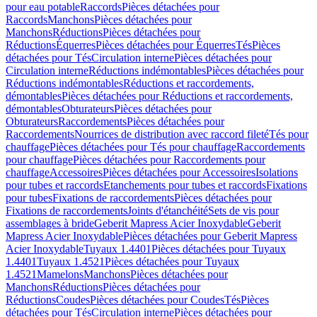
pour eau potable
Raccords
Pièces détachées pour
Raccords
Manchons
Pièces détachées pour
Manchons
Réductions
Pièces détachées pour
Réductions
Équerres
Pièces détachées pour Équerres
Tés
Pièces
détachées pour Tés
Circulation interne
Pièces détachées pour
Circulation interne
Réductions indémontables
Pièces détachées pour
Réductions indémontables
Réductions et raccordements,
démontables
Pièces détachées pour Réductions et raccordements,
démontables
Obturateurs
Pièces détachées pour
Obturateurs
Raccordements
Pièces détachées pour
Raccordements
Nourrices de distribution avec raccord fileté
Tés pour
chauffage
Pièces détachées pour Tés pour chauffage
Raccordements
pour chauffage
Pièces détachées pour Raccordements pour
chauffage
Accessoires
Pièces détachées pour Accessoires
Isolations
pour tubes et raccords
Etanchements pour tubes et raccords
Fixations
pour tubes
Fixations de raccordements
Pièces détachées pour
Fixations de raccordements
Joints d'étanchéité
Sets de vis pour
assemblages à bride
Geberit Mapress Acier Inoxydable
Geberit
Mapress Acier Inoxydable
Pièces détachées pour Geberit Mapress
Acier Inoxydable
Tuyaux 1.4401
Pièces détachées pour Tuyaux
1.4401
Tuyaux 1.4521
Pièces détachées pour Tuyaux
1.4521
Mamelons
Manchons
Pièces détachées pour
Manchons
Réductions
Pièces détachées pour
Réductions
Coudes
Pièces détachées pour Coudes
Tés
Pièces
détachées pour Tés
Circulation interne
Pièces détachées pour