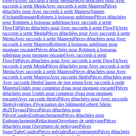
FlowFit
Avec raccords à sertir Mepla
Pièces détachées pour Avec
raccords à sertir Mepla
Avec raccords à sertir Mapress
Pièces
détachées pour Avec raccords à sertir Mapress
Vannes
d’échantillonnage
Robinets à boisseau sphérique
Pièces détachées
pour Robinets à boisseau sphérique
Avec raccords à sertir
FlowFit
Pièces détachées pour Avec raccords à sertir FlowFit
Avec
raccords à sertir Mepla
Pièces détachées pour Avec raccords à sertir
Mepla
Avec raccords à sertir Mapress
Pièces détachées pour Avec
raccords à sertir Mapress
Robinets à boisseau sphérique pour
montage encastré
Pièces détachées pour Robinets à boisseau
sphérique pour montage encastré
Avec raccords à sertir
FlowFit
Pièces détachées pour Avec raccords à sertir FlowFit
Avec
raccords à sertir Mepla
Pièces détachées pour Avec raccords à sertir
Mepla
Avec raccords à sertir Mapress
Pièces détachées pour Avec
raccords à sertir Mapress
Avec raccords filetés
Pièces détachées pour
Avec raccords filetés
Clapets de non retour
Avec raccords à sertir
Mapress
Unités pour compteur d'eau pour montage encastré
Pièces
détachées pour Unités pour compteur d'eau pour montage
encastré
Avec raccords filetés
Pièces détachées pour Avec raccords
filetés
Systèmes d'évacuation des bâtiments
Geberit Silent-
db20
Tuyaux
Pièces
Pièces détachées pour
Pièces
Coudes
Embranchements
Pièces détachées pour
Embranchements
Réductions
Ouvertures de nettoyage
Pièces
détachées pour Ouvertures de nettoyage
Pièces
SuperTube
Coudes
Pièces spéciales
Raccordements
Pièces détachées