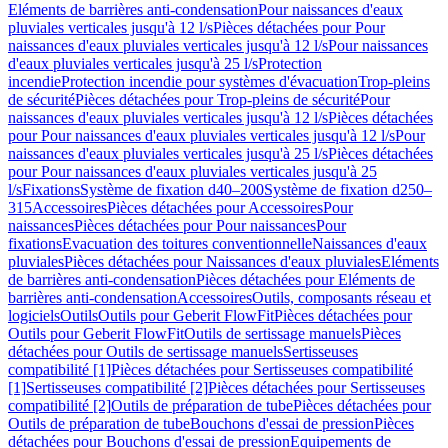
Eléments de barrières anti-condensation
Pour naissances d'eaux
pluviales verticales jusqu'à 12 l/s
Pièces détachées pour Pour
naissances d'eaux pluviales verticales jusqu'à 12 l/s
Pour naissances
d'eaux pluviales verticales jusqu'à 25 l/s
Protection
incendie
Protection incendie pour systèmes d'évacuation
Trop-pleins
de sécurité
Pièces détachées pour Trop-pleins de sécurité
Pour
naissances d'eaux pluviales verticales jusqu'à 12 l/s
Pièces détachées
pour Pour naissances d'eaux pluviales verticales jusqu'à 12 l/s
Pour
naissances d'eaux pluviales verticales jusqu'à 25 l/s
Pièces détachées
pour Pour naissances d'eaux pluviales verticales jusqu'à 25
l/s
Fixations
Système de fixation d40–200
Système de fixation d250–
315
Accessoires
Pièces détachées pour Accessoires
Pour
naissances
Pièces détachées pour Pour naissances
Pour
fixations
Evacuation des toitures conventionnelle
Naissances d'eaux
pluviales
Pièces détachées pour Naissances d'eaux pluviales
Eléments
de barrières anti-condensation
Pièces détachées pour Eléments de
barrières anti-condensation
Accessoires
Outils, composants réseau et
logiciels
Outils
Outils pour Geberit FlowFit
Pièces détachées pour
Outils pour Geberit FlowFit
Outils de sertissage manuels
Pièces
détachées pour Outils de sertissage manuels
Sertisseuses
compatibilité [1]
Pièces détachées pour Sertisseuses compatibilité
[1]
Sertisseuses compatibilité [2]
Pièces détachées pour Sertisseuses
compatibilité [2]
Outils de préparation de tube
Pièces détachées pour
Outils de préparation de tube
Bouchons d'essai de pression
Pièces
détachées pour Bouchons d'essai de pression
Equipements de