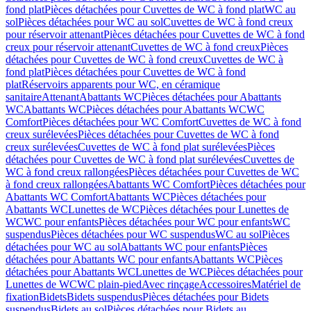
fond plat
Pièces détachées pour Cuvettes de WC à fond plat
WC au
sol
Pièces détachées pour WC au sol
Cuvettes de WC à fond creux
pour réservoir attenant
Pièces détachées pour Cuvettes de WC à fond
creux pour réservoir attenant
Cuvettes de WC à fond creux
Pièces
détachées pour Cuvettes de WC à fond creux
Cuvettes de WC à
fond plat
Pièces détachées pour Cuvettes de WC à fond
plat
Réservoirs apparents pour WC, en céramique
sanitaire
Attenant
Abattants WC
Pièces détachées pour Abattants
WC
Abattants WC
Pièces détachées pour Abattants WC
WC
Comfort
Pièces détachées pour WC Comfort
Cuvettes de WC à fond
creux surélevées
Pièces détachées pour Cuvettes de WC à fond
creux surélevées
Cuvettes de WC à fond plat surélevées
Pièces
détachées pour Cuvettes de WC à fond plat surélevées
Cuvettes de
WC à fond creux rallongées
Pièces détachées pour Cuvettes de WC
à fond creux rallongées
Abattants WC Comfort
Pièces détachées pour
Abattants WC Comfort
Abattants WC
Pièces détachées pour
Abattants WC
Lunettes de WC
Pièces détachées pour Lunettes de
WC
WC pour enfants
Pièces détachées pour WC pour enfants
WC
suspendus
Pièces détachées pour WC suspendus
WC au sol
Pièces
détachées pour WC au sol
Abattants WC pour enfants
Pièces
détachées pour Abattants WC pour enfants
Abattants WC
Pièces
détachées pour Abattants WC
Lunettes de WC
Pièces détachées pour
Lunettes de WC
WC plain-pied
Avec rinçage
Accessoires
Matériel de
fixation
Bidets
Bidets suspendus
Pièces détachées pour Bidets
suspendus
Bidets au sol
Pièces détachées pour Bidets au