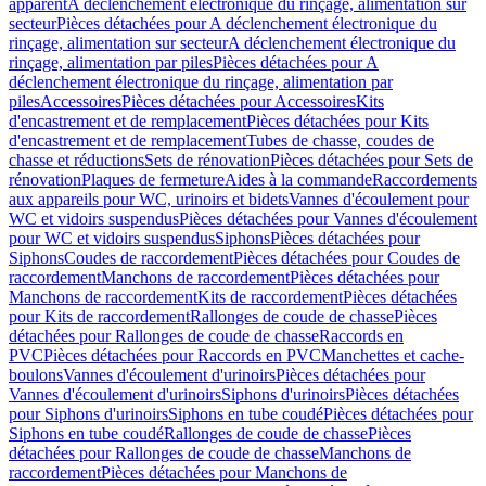
apparent
A déclenchement électronique du rinçage, alimentation sur
secteur
Pièces détachées pour A déclenchement électronique du
rinçage, alimentation sur secteur
A déclenchement électronique du
rinçage, alimentation par piles
Pièces détachées pour A
déclenchement électronique du rinçage, alimentation par
piles
Accessoires
Pièces détachées pour Accessoires
Kits
d'encastrement et de remplacement
Pièces détachées pour Kits
d'encastrement et de remplacement
Tubes de chasse, coudes de
chasse et réductions
Sets de rénovation
Pièces détachées pour Sets de
rénovation
Plaques de fermeture
Aides à la commande
Raccordements
aux appareils pour WC, urinoirs et bidets
Vannes d'écoulement pour
WC et vidoirs suspendus
Pièces détachées pour Vannes d'écoulement
pour WC et vidoirs suspendus
Siphons
Pièces détachées pour
Siphons
Coudes de raccordement
Pièces détachées pour Coudes de
raccordement
Manchons de raccordement
Pièces détachées pour
Manchons de raccordement
Kits de raccordement
Pièces détachées
pour Kits de raccordement
Rallonges de coude de chasse
Pièces
détachées pour Rallonges de coude de chasse
Raccords en
PVC
Pièces détachées pour Raccords en PVC
Manchettes et cache-
boulons
Vannes d'écoulement d'urinoirs
Pièces détachées pour
Vannes d'écoulement d'urinoirs
Siphons d'urinoirs
Pièces détachées
pour Siphons d'urinoirs
Siphons en tube coudé
Pièces détachées pour
Siphons en tube coudé
Rallonges de coude de chasse
Pièces
détachées pour Rallonges de coude de chasse
Manchons de
raccordement
Pièces détachées pour Manchons de