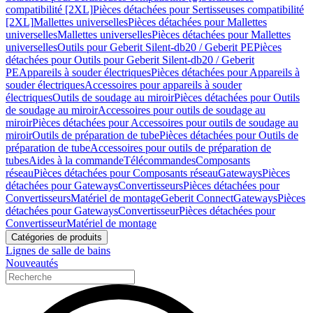
compatibilité [2XL]
Pièces détachées pour Sertisseuses compatibilité
[2XL]
Mallettes universelles
Pièces détachées pour Mallettes
universelles
Mallettes universelles
Pièces détachées pour Mallettes
universelles
Outils pour Geberit Silent-db20 / Geberit PE
Pièces
détachées pour Outils pour Geberit Silent-db20 / Geberit
PE
Appareils à souder électriques
Pièces détachées pour Appareils à
souder électriques
Accessoires pour appareils à souder
électriques
Outils de soudage au miroir
Pièces détachées pour Outils
de soudage au miroir
Accessoires pour outils de soudage au
miroir
Pièces détachées pour Accessoires pour outils de soudage au
miroir
Outils de préparation de tube
Pièces détachées pour Outils de
préparation de tube
Accessoires pour outils de préparation de
tubes
Aides à la commande
Télécommandes
Composants
réseau
Pièces détachées pour Composants réseau
Gateways
Pièces
détachées pour Gateways
Convertisseurs
Pièces détachées pour
Convertisseurs
Matériel de montage
Geberit Connect
Gateways
Pièces
détachées pour Gateways
Convertisseur
Pièces détachées pour
Convertisseur
Matériel de montage
Catégories de produits
Lignes de salle de bains
Nouveautés