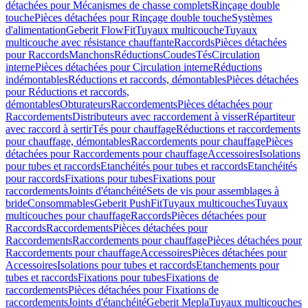
détachées pour Mécanismes de chasse complets
Rinçage double
touche
Pièces détachées pour Rinçage double touche
Systèmes
d'alimentation
Geberit FlowFit
Tuyaux multicouche
Tuyaux
multicouche avec résistance chauffante
Raccords
Pièces détachées
pour Raccords
Manchons
Réductions
Coudes
Tés
Circulation
interne
Pièces détachées pour Circulation interne
Réductions
indémontables
Réductions et raccords, démontables
Pièces détachées
pour Réductions et raccords,
démontables
Obturateurs
Raccordements
Pièces détachées pour
Raccordements
Distributeurs avec raccordement à visser
Répartiteur
avec raccord à sertir
Tés pour chauffage
Réductions et raccordements
pour chauffage, démontables
Raccordements pour chauffage
Pièces
détachées pour Raccordements pour chauffage
Accessoires
Isolations
pour tubes et raccords
Etanchéités pour tubes et raccords
Etanchéités
pour raccords
Fixations pour tubes
Fixations pour
raccordements
Joints d'étanchéité
Sets de vis pour assemblages à
bride
Consommables
Geberit PushFit
Tuyaux multicouches
Tuyaux
multicouches pour chauffage
Raccords
Pièces détachées pour
Raccords
Raccordements
Pièces détachées pour
Raccordements
Raccordements pour chauffage
Pièces détachées pour
Raccordements pour chauffage
Accessoires
Pièces détachées pour
Accessoires
Isolations pour tubes et raccords
Etanchements pour
tubes et raccords
Fixations pour tubes
Fixations de
raccordements
Pièces détachées pour Fixations de
raccordements
Joints d'étanchéité
Geberit Mepla
Tuyaux multicouches