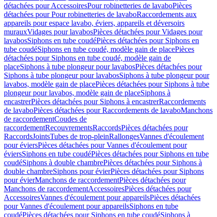
détachées pour Accessoires
Pour robinetteries de lavabo
Pièces
détachées pour Pour robinetteries de lavabo
Raccordements aux
appareils pour espace lavabo, éviers, appareils et déversoirs
muraux
Vidages pour lavabos
Pièces détachées pour Vidages pour
lavabos
Siphons en tube coudé
Pièces détachées pour Siphons en
tube coudé
Siphons en tube coudé, modèle gain de place
Pièces
détachées pour Siphons en tube coudé, modèle gain de
place
Siphons à tube plongeur pour lavabos
Pièces détachées pour
Siphons à tube plongeur pour lavabos
Siphons à tube plongeur pour
lavabos, modèle gain de place
Pièces détachées pour Siphons à tube
plongeur pour lavabos, modèle gain de place
Siphons à
encastrer
Pièces détachées pour Siphons à encastrer
Raccordements
de lavabo
Pièces détachées pour Raccordements de lavabo
Manchons
de raccordement
Coudes de
raccordement
Recouvrements
Raccords
Pièces détachées pour
Raccords
Joints
Tubes de trop-plein
Rallonges
Vannes d'écoulement
pour éviers
Pièces détachées pour Vannes d'écoulement pour
éviers
Siphons en tube coudé
Pièces détachées pour Siphons en tube
coudé
Siphons à double chambre
Pièces détachées pour Siphons à
double chambre
Siphons pour évier
Pièces détachées pour Siphons
pour évier
Manchons de raccordement
Pièces détachées pour
Manchons de raccordement
Accessoires
Pièces détachées pour
Accessoires
Vannes d'écoulement pour appareils
Pièces détachées
pour Vannes d'écoulement pour appareils
Siphons en tube
coudé
Pièces détachées pour Siphons en tube coudé
Siphons à