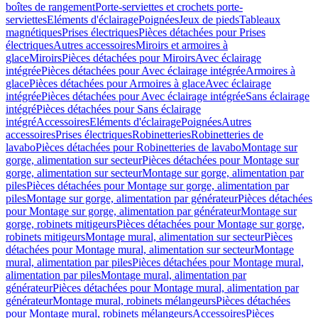
boîtes de rangement
Porte-serviettes et crochets porte-
serviettes
Eléments d'éclairage
Poignées
Jeux de pieds
Tableaux
magnétiques
Prises électriques
Pièces détachées pour Prises
électriques
Autres accessoires
Miroirs et armoires à
glace
Miroirs
Pièces détachées pour Miroirs
Avec éclairage
intégrée
Pièces détachées pour Avec éclairage intégrée
Armoires à
glace
Pièces détachées pour Armoires à glace
Avec éclairage
intégrée
Pièces détachées pour Avec éclairage intégrée
Sans éclairage
intégré
Pièces détachées pour Sans éclairage
intégré
Accessoires
Eléments d'éclairage
Poignées
Autres
accessoires
Prises électriques
Robinetteries
Robinetteries de
lavabo
Pièces détachées pour Robinetteries de lavabo
Montage sur
gorge, alimentation sur secteur
Pièces détachées pour Montage sur
gorge, alimentation sur secteur
Montage sur gorge, alimentation par
piles
Pièces détachées pour Montage sur gorge, alimentation par
piles
Montage sur gorge, alimentation par générateur
Pièces détachées
pour Montage sur gorge, alimentation par générateur
Montage sur
gorge, robinets mitigeurs
Pièces détachées pour Montage sur gorge,
robinets mitigeurs
Montage mural, alimentation sur secteur
Pièces
détachées pour Montage mural, alimentation sur secteur
Montage
mural, alimentation par piles
Pièces détachées pour Montage mural,
alimentation par piles
Montage mural, alimentation par
générateur
Pièces détachées pour Montage mural, alimentation par
générateur
Montage mural, robinets mélangeurs
Pièces détachées
pour Montage mural, robinets mélangeurs
Accessoires
Pièces