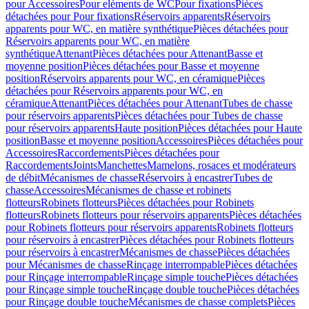
pour Accessoires
Pour eléments de WC
Pour fixations
Pièces
détachées pour Pour fixations
Réservoirs apparents
Réservoirs
apparents pour WC, en matière synthétique
Pièces détachées pour
Réservoirs apparents pour WC, en matière
synthétique
Attenant
Pièces détachées pour Attenant
Basse et
moyenne position
Pièces détachées pour Basse et moyenne
position
Réservoirs apparents pour WC, en céramique
Pièces
détachées pour Réservoirs apparents pour WC, en
céramique
Attenant
Pièces détachées pour Attenant
Tubes de chasse
pour réservoirs apparents
Pièces détachées pour Tubes de chasse
pour réservoirs apparents
Haute position
Pièces détachées pour Haute
position
Basse et moyenne position
Accessoires
Pièces détachées pour
Accessoires
Raccordements
Pièces détachées pour
Raccordements
Joints
Manchettes
Mamelons, rosaces et modérateurs
de débit
Mécanismes de chasse
Réservoirs à encastrer
Tubes de
chasse
Accessoires
Mécanismes de chasse et robinets
flotteurs
Robinets flotteurs
Pièces détachées pour Robinets
flotteurs
Robinets flotteurs pour réservoirs apparents
Pièces détachées
pour Robinets flotteurs pour réservoirs apparents
Robinets flotteurs
pour réservoirs à encastrer
Pièces détachées pour Robinets flotteurs
pour réservoirs à encastrer
Mécanismes de chasse
Pièces détachées
pour Mécanismes de chasse
Rinçage interrompable
Pièces détachées
pour Rinçage interrompable
Rinçage simple touche
Pièces détachées
pour Rinçage simple touche
Rinçage double touche
Pièces détachées
pour Rinçage double touche
Mécanismes de chasse complets
Pièces