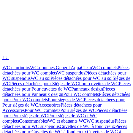
LU
WC et urinoirs
WC-douches Geberit AquaClean
WC complets
Pièces
détachées pour WC complets
WC suspendus
Pièces détachées pour
WC suspendus
WC au sol
Pièces détachées pour WC au sol
Sièges de
WC
Pièces détachées pour Sièges de WC
Pour cuvettes de WC
Pièces
détachées pour Pour cuvettes de WC
Panneaux design
Pièces
détachées pour Panneaux design
Pour WC complets
Pièces détachées
pour Pour WC complets
Pour sièges de WC
Pièces détachées pour
Pour sièges de WC
Accessoires
Pièces détachées pour
Accessoires
Pour WC complets
Pour sièges de WC
Pièces détachées
pour Pour sièges de WC
Pour sièges de WC et WC
complets
Consommables
WC et abattants WC
WC suspendus
Pièces
détachées pour WC suspendus
Cuvettes de WC à fond creux
Pièces
détachées pour Cuvettes de WC à fond creux
Cuvettes de WC à