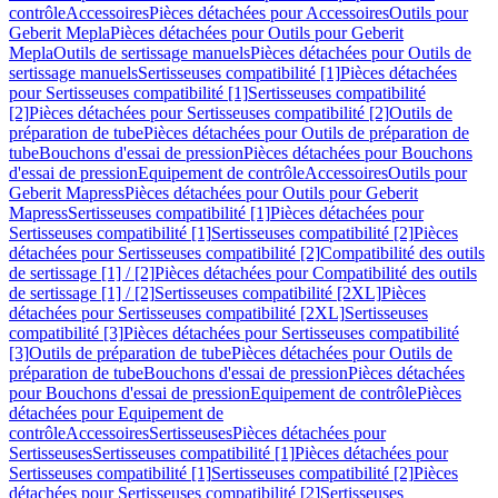
contrôle
Accessoires
Pièces détachées pour Accessoires
Outils pour
Geberit Mepla
Pièces détachées pour Outils pour Geberit
Mepla
Outils de sertissage manuels
Pièces détachées pour Outils de
sertissage manuels
Sertisseuses compatibilité [1]
Pièces détachées
pour Sertisseuses compatibilité [1]
Sertisseuses compatibilité
[2]
Pièces détachées pour Sertisseuses compatibilité [2]
Outils de
préparation de tube
Pièces détachées pour Outils de préparation de
tube
Bouchons d'essai de pression
Pièces détachées pour Bouchons
d'essai de pression
Equipement de contrôle
Accessoires
Outils pour
Geberit Mapress
Pièces détachées pour Outils pour Geberit
Mapress
Sertisseuses compatibilité [1]
Pièces détachées pour
Sertisseuses compatibilité [1]
Sertisseuses compatibilité [2]
Pièces
détachées pour Sertisseuses compatibilité [2]
Compatibilité des outils
de sertissage [1] / [2]
Pièces détachées pour Compatibilité des outils
de sertissage [1] / [2]
Sertisseuses compatibilité [2XL]
Pièces
détachées pour Sertisseuses compatibilité [2XL]
Sertisseuses
compatibilité [3]
Pièces détachées pour Sertisseuses compatibilité
[3]
Outils de préparation de tube
Pièces détachées pour Outils de
préparation de tube
Bouchons d'essai de pression
Pièces détachées
pour Bouchons d'essai de pression
Equipement de contrôle
Pièces
détachées pour Equipement de
contrôle
Accessoires
Sertisseuses
Pièces détachées pour
Sertisseuses
Sertisseuses compatibilité [1]
Pièces détachées pour
Sertisseuses compatibilité [1]
Sertisseuses compatibilité [2]
Pièces
détachées pour Sertisseuses compatibilité [2]
Sertisseuses