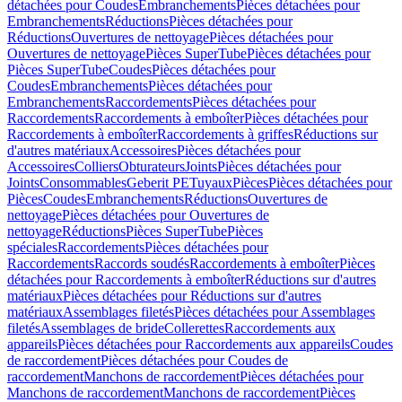
détachées pour Coudes
Embranchements
Pièces détachées pour
Embranchements
Réductions
Pièces détachées pour
Réductions
Ouvertures de nettoyage
Pièces détachées pour
Ouvertures de nettoyage
Pièces SuperTube
Pièces détachées pour
Pièces SuperTube
Coudes
Pièces détachées pour
Coudes
Embranchements
Pièces détachées pour
Embranchements
Raccordements
Pièces détachées pour
Raccordements
Raccordements à emboîter
Pièces détachées pour
Raccordements à emboîter
Raccordements à griffes
Réductions sur
d'autres matériaux
Accessoires
Pièces détachées pour
Accessoires
Colliers
Obturateurs
Joints
Pièces détachées pour
Joints
Consommables
Geberit PE
Tuyaux
Pièces
Pièces détachées pour
Pièces
Coudes
Embranchements
Réductions
Ouvertures de
nettoyage
Pièces détachées pour Ouvertures de
nettoyage
Réductions
Pièces SuperTube
Pièces
spéciales
Raccordements
Pièces détachées pour
Raccordements
Raccords soudés
Raccordements à emboîter
Pièces
détachées pour Raccordements à emboîter
Réductions sur d'autres
matériaux
Pièces détachées pour Réductions sur d'autres
matériaux
Assemblages filetés
Pièces détachées pour Assemblages
filetés
Assemblages de bride
Collerettes
Raccordements aux
appareils
Pièces détachées pour Raccordements aux appareils
Coudes
de raccordement
Pièces détachées pour Coudes de
raccordement
Manchons de raccordement
Pièces détachées pour
Manchons de raccordement
Manchons de raccordement
Pièces