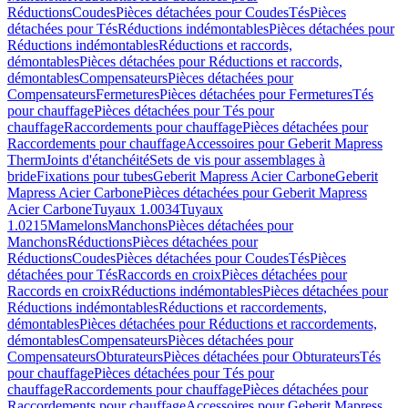
Réductions
Coudes
Pièces détachées pour Coudes
Tés
Pièces
détachées pour Tés
Réductions indémontables
Pièces détachées pour
Réductions indémontables
Réductions et raccords,
démontables
Pièces détachées pour Réductions et raccords,
démontables
Compensateurs
Pièces détachées pour
Compensateurs
Fermetures
Pièces détachées pour Fermetures
Tés
pour chauffage
Pièces détachées pour Tés pour
chauffage
Raccordements pour chauffage
Pièces détachées pour
Raccordements pour chauffage
Accessoires pour Geberit Mapress
Therm
Joints d'étanchéité
Sets de vis pour assemblages à
bride
Fixations pour tubes
Geberit Mapress Acier Carbone
Geberit
Mapress Acier Carbone
Pièces détachées pour Geberit Mapress
Acier Carbone
Tuyaux 1.0034
Tuyaux
1.0215
Mamelons
Manchons
Pièces détachées pour
Manchons
Réductions
Pièces détachées pour
Réductions
Coudes
Pièces détachées pour Coudes
Tés
Pièces
détachées pour Tés
Raccords en croix
Pièces détachées pour
Raccords en croix
Réductions indémontables
Pièces détachées pour
Réductions indémontables
Réductions et raccordements,
démontables
Pièces détachées pour Réductions et raccordements,
démontables
Compensateurs
Pièces détachées pour
Compensateurs
Obturateurs
Pièces détachées pour Obturateurs
Tés
pour chauffage
Pièces détachées pour Tés pour
chauffage
Raccordements pour chauffage
Pièces détachées pour
Raccordements pour chauffage
Accessoires pour Geberit Mapress