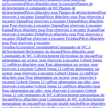
sol
Accessoires
Pièces détachées pour Accessoires
Plaques de
déclenchement et commandes de WC
Plaques de
déclenchement
Pièces détachées pour Plaques de déclenchement
Pour
réservoirs à encastrer Sigma
Pièces détachées pour Pour réservoirs à
encastrer Sigma
Pour réservoirs à encastrer Omega
Pièces détachées
pour Pour réservoirs à encastrer Omega
Pour réservoirs à encastrer
Kappa
Pièces détachées pour Pour réservoirs à encastrer Kappa
Pour
réservoirs à encastrer Delta
Pièces détachées pour Pour réservoirs à
encastrer Delta
Pour réservoirs à encastrer Twinline
Pièces détachées
pour Pour réservoirs à encastrer
Twinline
Accessoires
Consommables
Commandes de WC à
déclenchement électronique du rinçage
Pièces détachées pour
Commandes de WC à déclenchement électronique du rinçage
Pour
alimentation sur secteur, pour réservoirs à encastrer Geberit Sigma
12 cm
Pièces détachées pour Pour alimentation sur secteur, pour
réservoirs à encastrer Geberit Sigma 12 cm
Pour alimentation sur
secteur, pour réservoirs à encastrer Geberit Omega 12 cm
Pièces
détachées pour Pour alimentation sur secteur, pour réservoirs à
encastrer Geberit Omega 12 cm
Pour alimentation par piles, pour
réservoirs à encastrer Geberit Sigma 12 cm
Pièces détachées pour
Pour alimentation par piles, pour réservoirs à encastrer Geberit
Sigma 12 cm
Commandes de WC à déclenchement pneumatique du
rinçage
Pièces détachées pour Commandes de WC à déclenchement
pneumatique du rinçage
Pour rinçage double touche
Pièces détachées
pour Pour rinçage double touche
Pour rinçage simple touche
Pièces