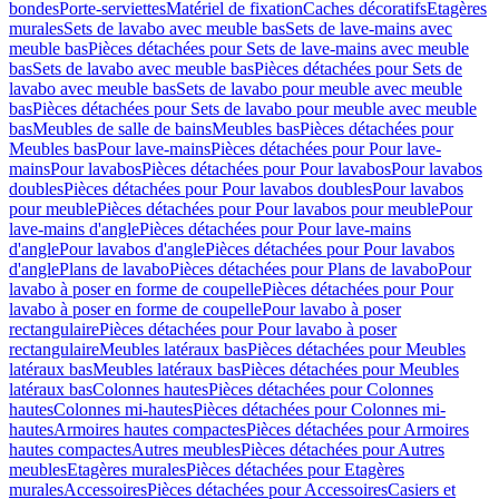
bondes
Porte-serviettes
Matériel de fixation
Caches décoratifs
Etagères
murales
Sets de lavabo avec meuble bas
Sets de lave-mains avec
meuble bas
Pièces détachées pour Sets de lave-mains avec meuble
bas
Sets de lavabo avec meuble bas
Pièces détachées pour Sets de
lavabo avec meuble bas
Sets de lavabo pour meuble avec meuble
bas
Pièces détachées pour Sets de lavabo pour meuble avec meuble
bas
Meubles de salle de bains
Meubles bas
Pièces détachées pour
Meubles bas
Pour lave-mains
Pièces détachées pour Pour lave-
mains
Pour lavabos
Pièces détachées pour Pour lavabos
Pour lavabos
doubles
Pièces détachées pour Pour lavabos doubles
Pour lavabos
pour meuble
Pièces détachées pour Pour lavabos pour meuble
Pour
lave-mains d'angle
Pièces détachées pour Pour lave-mains
d'angle
Pour lavabos d'angle
Pièces détachées pour Pour lavabos
d'angle
Plans de lavabo
Pièces détachées pour Plans de lavabo
Pour
lavabo à poser en forme de coupelle
Pièces détachées pour Pour
lavabo à poser en forme de coupelle
Pour lavabo à poser
rectangulaire
Pièces détachées pour Pour lavabo à poser
rectangulaire
Meubles latéraux bas
Pièces détachées pour Meubles
latéraux bas
Meubles latéraux bas
Pièces détachées pour Meubles
latéraux bas
Colonnes hautes
Pièces détachées pour Colonnes
hautes
Colonnes mi-hautes
Pièces détachées pour Colonnes mi-
hautes
Armoires hautes compactes
Pièces détachées pour Armoires
hautes compactes
Autres meubles
Pièces détachées pour Autres
meubles
Etagères murales
Pièces détachées pour Etagères
murales
Accessoires
Pièces détachées pour Accessoires
Casiers et