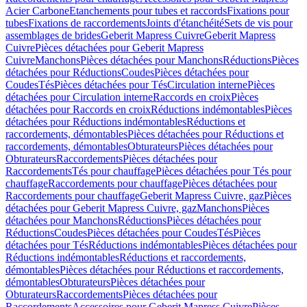
Acier Carbone
Etanchements pour tubes et raccords
Fixations pour
tubes
Fixations de raccordements
Joints d'étanchéité
Sets de vis pour
assemblages de brides
Geberit Mapress Cuivre
Geberit Mapress
Cuivre
Pièces détachées pour Geberit Mapress
Cuivre
Manchons
Pièces détachées pour Manchons
Réductions
Pièces
détachées pour Réductions
Coudes
Pièces détachées pour
Coudes
Tés
Pièces détachées pour Tés
Circulation interne
Pièces
détachées pour Circulation interne
Raccords en croix
Pièces
détachées pour Raccords en croix
Réductions indémontables
Pièces
détachées pour Réductions indémontables
Réductions et
raccordements, démontables
Pièces détachées pour Réductions et
raccordements, démontables
Obturateurs
Pièces détachées pour
Obturateurs
Raccordements
Pièces détachées pour
Raccordements
Tés pour chauffage
Pièces détachées pour Tés pour
chauffage
Raccordements pour chauffage
Pièces détachées pour
Raccordements pour chauffage
Geberit Mapress Cuivre, gaz
Pièces
détachées pour Geberit Mapress Cuivre, gaz
Manchons
Pièces
détachées pour Manchons
Réductions
Pièces détachées pour
Réductions
Coudes
Pièces détachées pour Coudes
Tés
Pièces
détachées pour Tés
Réductions indémontables
Pièces détachées pour
Réductions indémontables
Réductions et raccordements,
démontables
Pièces détachées pour Réductions et raccordements,
démontables
Obturateurs
Pièces détachées pour
Obturateurs
Raccordements
Pièces détachées pour
Raccordements
Accessoires pour Geberit Mapress Cuivre
Pièces