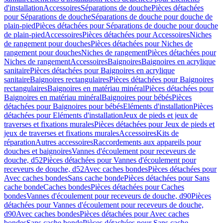
d'installation
Accessoires
Séparations de douche
Pièces détachées
pour Séparations de douche
Séparations de douche pour douche de
plain-pied
Pièces détachées pour Séparations de douche pour douche
de plain-pied
Accessoires
Pièces détachées pour Accessoires
Niches
de rangement pour douches
Pièces détachées pour Niches de
rangement pour douches
Niches de rangement
Pièces détachées pour
Niches de rangement
Accessoires
Baignoires
Baignoires en acrylique
sanitaire
Pièces détachées pour Baignoires en acrylique
sanitaire
Baignoires rectangulaires
Pièces détachées pour Baignoires
rectangulaires
Baignoires en matériau minéral
Pièces détachées pour
Baignoires en matériau minéral
Baignoires pour bébés
Pièces
détachées pour Baignoires pour bébés
Eléments d'installation
Pièces
détachées pour Eléments d'installation
Jeux de pieds et jeux de
traverses et fixations murales
Pièces détachées pour Jeux de pieds et
jeux de traverses et fixations murales
Accessoires
Kits de
réparation
Autres accessoires
Raccordements aux appareils pour
douches et baignoires
Vannes d'écoulement pour receveurs de
douche, d52
Pièces détachées pour Vannes d'écoulement pour
receveurs de douche, d52
Avec caches bondes
Pièces détachées pour
Avec caches bondes
Sans cache bonde
Pièces détachées pour Sans
cache bonde
Caches bondes
Pièces détachées pour Caches
bondes
Vannes d'écoulement pour receveurs de douche, d90
Pièces
détachées pour Vannes d'écoulement pour receveurs de douche,
d90
Avec caches bondes
Pièces détachées pour Avec caches
bondes
Sans cache bonde
Pièces détachées pour Sans cache