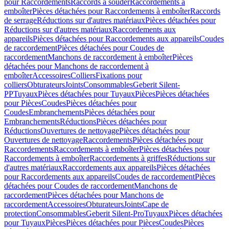
pour Raccordements
Raccords à souder
Raccordements à
emboîter
Pièces détachées pour Raccordements à emboîter
Raccords
de serrage
Réductions sur d'autres matériaux
Pièces détachées pour
Réductions sur d'autres matériaux
Raccordements aux
appareils
Pièces détachées pour Raccordements aux appareils
Coudes
de raccordement
Pièces détachées pour Coudes de
raccordement
Manchons de raccordement à emboîter
Pièces
détachées pour Manchons de raccordement à
emboîter
Accessoires
Colliers
Fixations pour
colliers
Obturateurs
Joints
Consommables
Geberit Silent-
PP
Tuyaux
Pièces détachées pour Tuyaux
Pièces
Pièces détachées
pour Pièces
Coudes
Pièces détachées pour
Coudes
Embranchements
Pièces détachées pour
Embranchements
Réductions
Pièces détachées pour
Réductions
Ouvertures de nettoyage
Pièces détachées pour
Ouvertures de nettoyage
Raccordements
Pièces détachées pour
Raccordements
Raccordements à emboîter
Pièces détachées pour
Raccordements à emboîter
Raccordements à griffes
Réductions sur
d'autres matériaux
Raccordements aux appareils
Pièces détachées
pour Raccordements aux appareils
Coudes de raccordement
Pièces
détachées pour Coudes de raccordement
Manchons de
raccordement
Pièces détachées pour Manchons de
raccordement
Accessoires
Obturateurs
Joints
Cape de
protection
Consommables
Geberit Silent-Pro
Tuyaux
Pièces détachées
pour Tuyaux
Pièces
Pièces détachées pour Pièces
Coudes
Pièces