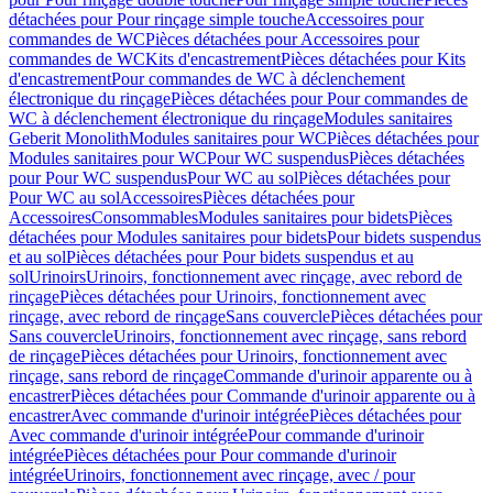
détachées pour Pour rinçage simple touche
Accessoires pour
commandes de WC
Pièces détachées pour Accessoires pour
commandes de WC
Kits d'encastrement
Pièces détachées pour Kits
d'encastrement
Pour commandes de WC à déclenchement
électronique du rinçage
Pièces détachées pour Pour commandes de
WC à déclenchement électronique du rinçage
Modules sanitaires
Geberit Monolith
Modules sanitaires pour WC
Pièces détachées pour
Modules sanitaires pour WC
Pour WC suspendus
Pièces détachées
pour Pour WC suspendus
Pour WC au sol
Pièces détachées pour
Pour WC au sol
Accessoires
Pièces détachées pour
Accessoires
Consommables
Modules sanitaires pour bidets
Pièces
détachées pour Modules sanitaires pour bidets
Pour bidets suspendus
et au sol
Pièces détachées pour Pour bidets suspendus et au
sol
Urinoirs
Urinoirs, fonctionnement avec rinçage, avec rebord de
rinçage
Pièces détachées pour Urinoirs, fonctionnement avec
rinçage, avec rebord de rinçage
Sans couvercle
Pièces détachées pour
Sans couvercle
Urinoirs, fonctionnement avec rinçage, sans rebord
de rinçage
Pièces détachées pour Urinoirs, fonctionnement avec
rinçage, sans rebord de rinçage
Commande d'urinoir apparente ou à
encastrer
Pièces détachées pour Commande d'urinoir apparente ou à
encastrer
Avec commande d'urinoir intégrée
Pièces détachées pour
Avec commande d'urinoir intégrée
Pour commande d'urinoir
intégrée
Pièces détachées pour Pour commande d'urinoir
intégrée
Urinoirs, fonctionnement avec rinçage, avec / pour