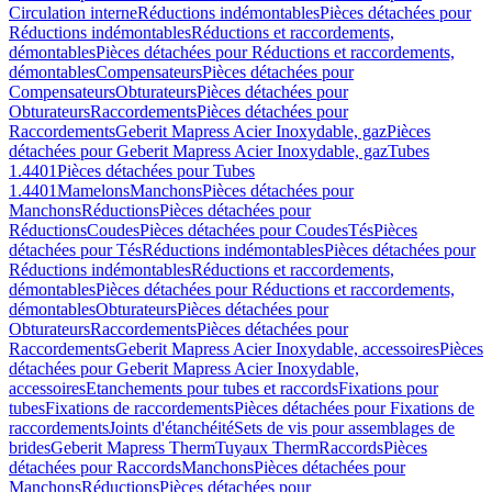
Circulation interne
Réductions indémontables
Pièces détachées pour
Réductions indémontables
Réductions et raccordements,
démontables
Pièces détachées pour Réductions et raccordements,
démontables
Compensateurs
Pièces détachées pour
Compensateurs
Obturateurs
Pièces détachées pour
Obturateurs
Raccordements
Pièces détachées pour
Raccordements
Geberit Mapress Acier Inoxydable, gaz
Pièces
détachées pour Geberit Mapress Acier Inoxydable, gaz
Tubes
1.4401
Pièces détachées pour Tubes
1.4401
Mamelons
Manchons
Pièces détachées pour
Manchons
Réductions
Pièces détachées pour
Réductions
Coudes
Pièces détachées pour Coudes
Tés
Pièces
détachées pour Tés
Réductions indémontables
Pièces détachées pour
Réductions indémontables
Réductions et raccordements,
démontables
Pièces détachées pour Réductions et raccordements,
démontables
Obturateurs
Pièces détachées pour
Obturateurs
Raccordements
Pièces détachées pour
Raccordements
Geberit Mapress Acier Inoxydable, accessoires
Pièces
détachées pour Geberit Mapress Acier Inoxydable,
accessoires
Etanchements pour tubes et raccords
Fixations pour
tubes
Fixations de raccordements
Pièces détachées pour Fixations de
raccordements
Joints d'étanchéité
Sets de vis pour assemblages de
brides
Geberit Mapress Therm
Tuyaux Therm
Raccords
Pièces
détachées pour Raccords
Manchons
Pièces détachées pour
Manchons
Réductions
Pièces détachées pour