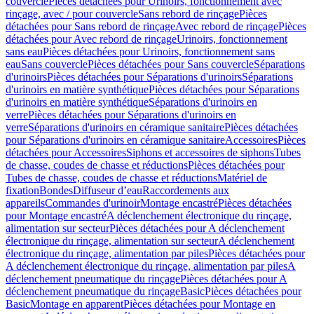
couvercle
Pièces détachées pour Urinoirs, fonctionnement avec
rinçage, avec / pour couvercle
Sans rebord de rinçage
Pièces
détachées pour Sans rebord de rinçage
Avec rebord de rinçage
Pièces
détachées pour Avec rebord de rinçage
Urinoirs, fonctionnement
sans eau
Pièces détachées pour Urinoirs, fonctionnement sans
eau
Sans couvercle
Pièces détachées pour Sans couvercle
Séparations
d'urinoirs
Pièces détachées pour Séparations d'urinoirs
Séparations
d'urinoirs en matière synthétique
Pièces détachées pour Séparations
d'urinoirs en matière synthétique
Séparations d'urinoirs en
verre
Pièces détachées pour Séparations d'urinoirs en
verre
Séparations d'urinoirs en céramique sanitaire
Pièces détachées
pour Séparations d'urinoirs en céramique sanitaire
Accessoires
Pièces
détachées pour Accessoires
Siphons et accessoires de siphons
Tubes
de chasse, coudes de chasse et réductions
Pièces détachées pour
Tubes de chasse, coudes de chasse et réductions
Matériel de
fixation
Bondes
Diffuseur d’eau
Raccordements aux
appareils
Commandes d'urinoir
Montage encastré
Pièces détachées
pour Montage encastré
A déclenchement électronique du rinçage,
alimentation sur secteur
Pièces détachées pour A déclenchement
électronique du rinçage, alimentation sur secteur
A déclenchement
électronique du rinçage, alimentation par piles
Pièces détachées pour
A déclenchement électronique du rinçage, alimentation par piles
A
déclenchement pneumatique du rinçage
Pièces détachées pour A
déclenchement pneumatique du rinçage
Basic
Pièces détachées pour
Basic
Montage en apparent
Pièces détachées pour Montage en