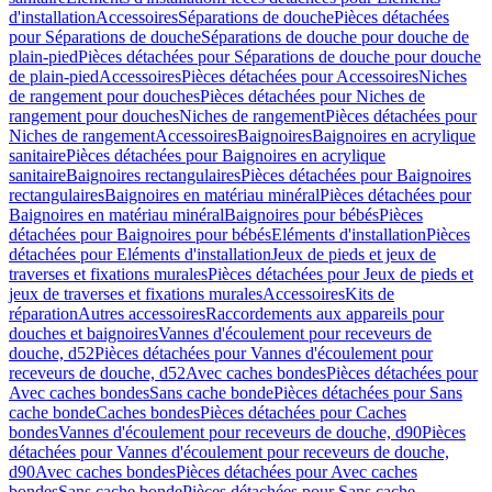
d'installation
Accessoires
Séparations de douche
Pièces détachées
pour Séparations de douche
Séparations de douche pour douche de
plain-pied
Pièces détachées pour Séparations de douche pour douche
de plain-pied
Accessoires
Pièces détachées pour Accessoires
Niches
de rangement pour douches
Pièces détachées pour Niches de
rangement pour douches
Niches de rangement
Pièces détachées pour
Niches de rangement
Accessoires
Baignoires
Baignoires en acrylique
sanitaire
Pièces détachées pour Baignoires en acrylique
sanitaire
Baignoires rectangulaires
Pièces détachées pour Baignoires
rectangulaires
Baignoires en matériau minéral
Pièces détachées pour
Baignoires en matériau minéral
Baignoires pour bébés
Pièces
détachées pour Baignoires pour bébés
Eléments d'installation
Pièces
détachées pour Eléments d'installation
Jeux de pieds et jeux de
traverses et fixations murales
Pièces détachées pour Jeux de pieds et
jeux de traverses et fixations murales
Accessoires
Kits de
réparation
Autres accessoires
Raccordements aux appareils pour
douches et baignoires
Vannes d'écoulement pour receveurs de
douche, d52
Pièces détachées pour Vannes d'écoulement pour
receveurs de douche, d52
Avec caches bondes
Pièces détachées pour
Avec caches bondes
Sans cache bonde
Pièces détachées pour Sans
cache bonde
Caches bondes
Pièces détachées pour Caches
bondes
Vannes d'écoulement pour receveurs de douche, d90
Pièces
détachées pour Vannes d'écoulement pour receveurs de douche,
d90
Avec caches bondes
Pièces détachées pour Avec caches
bondes
Sans cache bonde
Pièces détachées pour Sans cache