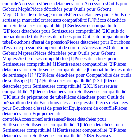
contrôle
Accessoires
Pièces détachées pour Accessoires
Outils pour
Geberit Mepla
Pièces détachées pour Outils pour Geberit
Mepla
Outils de sertissage manuels
Pièces détachées pour Outils de
sertissage manuels
Sertisseuses compatibilité [1]
Pièces détachées
pour Sertisseuses compatibilité [1]
Sertisseuses compatibilité
[2]
Pièces détachées pour Sertisseuses compatibilité [2]
Outils de
préparation de tube
Pièces détachées pour Outils de préparation de
tube
Bouchons d'essai de pression
Pièces détachées pour Bouchons
d'essai de pression
Equipement de contrôle
Accessoires
Outils pour
Geberit Mapress
Pièces détachées pour Outils pour Geberit
Mapress
Sertisseuses compatibilité [1]
Pièces détachées pour
Sertisseuses compatibilité [1]
Sertisseuses compatibilité [2]
Pièces
détachées pour Sertisseuses compatibilité [2]
Compatibilité des outils
de sertissage [1] / [2]
Pièces détachées pour Compatibilité des outils
de sertissage [1] / [2]
Sertisseuses compatibilité [2XL]
Pièces
détachées pour Sertisseuses compatibilité [2XL]
Sertisseuses
compatibilité [3]
Pièces détachées pour Sertisseuses compatibilité
[3]
Outils de préparation de tube
Pièces détachées pour Outils de
préparation de tube
Bouchons d'essai de pression
Pièces détachées
pour Bouchons d'essai de pression
Equipement de contrôle
Pièces
détachées pour Equipement de
contrôle
Accessoires
Sertisseuses
Pièces détachées pour
Sertisseuses
Sertisseuses compatibilité [1]
Pièces détachées pour
Sertisseuses compatibilité [1]
Sertisseuses compatibilité [2]
Pièces
détachées pour Sertisseuses compatibilité [2]
Sertisseuses