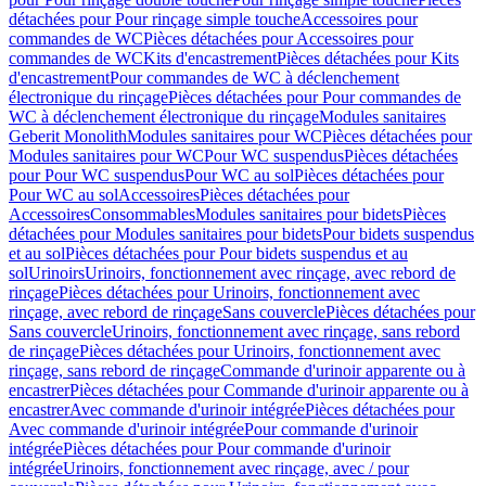
détachées pour Pour rinçage simple touche
Accessoires pour
commandes de WC
Pièces détachées pour Accessoires pour
commandes de WC
Kits d'encastrement
Pièces détachées pour Kits
d'encastrement
Pour commandes de WC à déclenchement
électronique du rinçage
Pièces détachées pour Pour commandes de
WC à déclenchement électronique du rinçage
Modules sanitaires
Geberit Monolith
Modules sanitaires pour WC
Pièces détachées pour
Modules sanitaires pour WC
Pour WC suspendus
Pièces détachées
pour Pour WC suspendus
Pour WC au sol
Pièces détachées pour
Pour WC au sol
Accessoires
Pièces détachées pour
Accessoires
Consommables
Modules sanitaires pour bidets
Pièces
détachées pour Modules sanitaires pour bidets
Pour bidets suspendus
et au sol
Pièces détachées pour Pour bidets suspendus et au
sol
Urinoirs
Urinoirs, fonctionnement avec rinçage, avec rebord de
rinçage
Pièces détachées pour Urinoirs, fonctionnement avec
rinçage, avec rebord de rinçage
Sans couvercle
Pièces détachées pour
Sans couvercle
Urinoirs, fonctionnement avec rinçage, sans rebord
de rinçage
Pièces détachées pour Urinoirs, fonctionnement avec
rinçage, sans rebord de rinçage
Commande d'urinoir apparente ou à
encastrer
Pièces détachées pour Commande d'urinoir apparente ou à
encastrer
Avec commande d'urinoir intégrée
Pièces détachées pour
Avec commande d'urinoir intégrée
Pour commande d'urinoir
intégrée
Pièces détachées pour Pour commande d'urinoir
intégrée
Urinoirs, fonctionnement avec rinçage, avec / pour