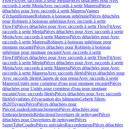
FlowFit
Avec raccords à sertir Mepla
Pièces détachées pour Avec
raccords à sertir Mepla
Avec raccords à sertir Mapress
Pièces
détachées pour Avec raccords à sertir Mapress
Vannes
d’échantillonnage
Robinets à boisseau sphérique
Pièces détachées
pour Robinets à boisseau sphérique
Avec raccords à sertir
FlowFit
Pièces détachées pour Avec raccords à sertir FlowFit
Avec
raccords à sertir Mepla
Pièces détachées pour Avec raccords à sertir
Mepla
Avec raccords à sertir Mapress
Pièces détachées pour Avec
raccords à sertir Mapress
Robinets à boisseau sphérique pour
montage encastré
Pièces détachées pour Robinets à boisseau
sphérique pour montage encastré
Avec raccords à sertir
FlowFit
Pièces détachées pour Avec raccords à sertir FlowFit
Avec
raccords à sertir Mepla
Pièces détachées pour Avec raccords à sertir
Mepla
Avec raccords à sertir Mapress
Pièces détachées pour Avec
raccords à sertir Mapress
Avec raccords filetés
Pièces détachées pour
Avec raccords filetés
Clapets de non retour
Avec raccords à sertir
Mapress
Unités pour compteur d'eau pour montage encastré
Pièces
détachées pour Unités pour compteur d'eau pour montage
encastré
Avec raccords filetés
Pièces détachées pour Avec raccords
filetés
Systèmes d'évacuation des bâtiments
Geberit Silent-
db20
Tuyaux
Pièces
Pièces détachées pour
Pièces
Coudes
Embranchements
Pièces détachées pour
Embranchements
Réductions
Ouvertures de nettoyage
Pièces
détachées pour Ouvertures de nettoyage
Pièces
SuperTube
Coudes
Pièces spéciales
Raccordements
Pièces détachées