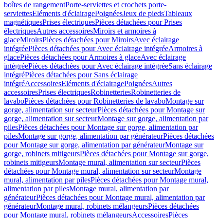
boîtes de rangement
Porte-serviettes et crochets porte-
serviettes
Eléments d'éclairage
Poignées
Jeux de pieds
Tableaux
magnétiques
Prises électriques
Pièces détachées pour Prises
électriques
Autres accessoires
Miroirs et armoires à
glace
Miroirs
Pièces détachées pour Miroirs
Avec éclairage
intégrée
Pièces détachées pour Avec éclairage intégrée
Armoires à
glace
Pièces détachées pour Armoires à glace
Avec éclairage
intégrée
Pièces détachées pour Avec éclairage intégrée
Sans éclairage
intégré
Pièces détachées pour Sans éclairage
intégré
Accessoires
Eléments d'éclairage
Poignées
Autres
accessoires
Prises électriques
Robinetteries
Robinetteries de
lavabo
Pièces détachées pour Robinetteries de lavabo
Montage sur
gorge, alimentation sur secteur
Pièces détachées pour Montage sur
gorge, alimentation sur secteur
Montage sur gorge, alimentation par
piles
Pièces détachées pour Montage sur gorge, alimentation par
piles
Montage sur gorge, alimentation par générateur
Pièces détachées
pour Montage sur gorge, alimentation par générateur
Montage sur
gorge, robinets mitigeurs
Pièces détachées pour Montage sur gorge,
robinets mitigeurs
Montage mural, alimentation sur secteur
Pièces
détachées pour Montage mural, alimentation sur secteur
Montage
mural, alimentation par piles
Pièces détachées pour Montage mural,
alimentation par piles
Montage mural, alimentation par
générateur
Pièces détachées pour Montage mural, alimentation par
générateur
Montage mural, robinets mélangeurs
Pièces détachées
pour Montage mural, robinets mélangeurs
Accessoires
Pièces