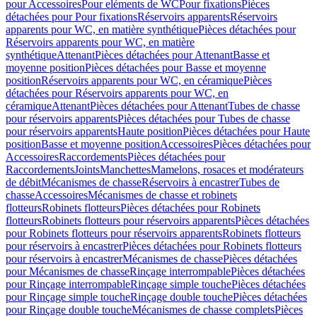
pour Accessoires
Pour eléments de WC
Pour fixations
Pièces
détachées pour Pour fixations
Réservoirs apparents
Réservoirs
apparents pour WC, en matière synthétique
Pièces détachées pour
Réservoirs apparents pour WC, en matière
synthétique
Attenant
Pièces détachées pour Attenant
Basse et
moyenne position
Pièces détachées pour Basse et moyenne
position
Réservoirs apparents pour WC, en céramique
Pièces
détachées pour Réservoirs apparents pour WC, en
céramique
Attenant
Pièces détachées pour Attenant
Tubes de chasse
pour réservoirs apparents
Pièces détachées pour Tubes de chasse
pour réservoirs apparents
Haute position
Pièces détachées pour Haute
position
Basse et moyenne position
Accessoires
Pièces détachées pour
Accessoires
Raccordements
Pièces détachées pour
Raccordements
Joints
Manchettes
Mamelons, rosaces et modérateurs
de débit
Mécanismes de chasse
Réservoirs à encastrer
Tubes de
chasse
Accessoires
Mécanismes de chasse et robinets
flotteurs
Robinets flotteurs
Pièces détachées pour Robinets
flotteurs
Robinets flotteurs pour réservoirs apparents
Pièces détachées
pour Robinets flotteurs pour réservoirs apparents
Robinets flotteurs
pour réservoirs à encastrer
Pièces détachées pour Robinets flotteurs
pour réservoirs à encastrer
Mécanismes de chasse
Pièces détachées
pour Mécanismes de chasse
Rinçage interrompable
Pièces détachées
pour Rinçage interrompable
Rinçage simple touche
Pièces détachées
pour Rinçage simple touche
Rinçage double touche
Pièces détachées
pour Rinçage double touche
Mécanismes de chasse complets
Pièces