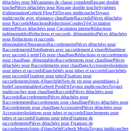
détachées pour Mécanismes de chasse complets
Rinçage double
touche
Pièces détachées pour Rinçage double touche
Systèmes
d'alimentation
Geberit FlowFit
Tuyaux multicouche
Tuyaux
multicouche avec résistance chauffante
Raccords
Pièces détachées
pour Raccords
Manchons
Réductions
Coudes
Tés
Circulation
interne
Pièces détachées pour Circulation interne
Réductions
indémontables
Réductions et raccords, démontables
Pièces détachées
pour Réductions et raccords,
démontables
Obturateurs
Raccordements
Pièces détachées pour
Raccordements
Distributeurs avec raccordement à visser
Répartiteur
avec raccord à sertir
Tés pour chauffage
Réductions et raccordements
pour chauffage, démontables
Raccordements pour chauffage
Pièces
détachées pour Raccordements pour chauffage
Accessoires
Isolations
pour tubes et raccords
Etanchéités pour tubes et raccords
Etanchéités
pour raccords
Fixations pour tubes
Fixations pour
raccordements
Joints d'étanchéité
Sets de vis pour assemblages à
bride
Consommables
Geberit PushFit
Tuyaux multicouches
Tuyaux
multicouches pour chauffage
Raccords
Pièces détachées pour
Raccords
Raccordements
Pièces détachées pour
Raccordements
Raccordements pour chauffage
Pièces détachées pour
Raccordements pour chauffage
Accessoires
Pièces détachées pour
Accessoires
Isolations pour tubes et raccords
Etanchements pour
tubes et raccords
Fixations pour tubes
Fixations de
raccordements
Pièces détachées pour Fixations de
raccordements
Joints d'étanchéité
Geberit Mepla
Tuyaux multicouches