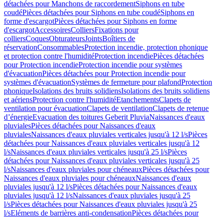
détachées pour Manchons de raccordement
Siphons en tube
coudé
Pièces détachées pour Siphons en tube coudé
Siphons en
forme d'escargot
Pièces détachées pour Siphons en forme
d'escargot
Accessoires
Colliers
Fixations pour
colliers
Coques
Obturateurs
Joints
Boîtiers de
réservation
Consommables
Protection incendie, protection phonique
et protection contre l'humidité
Protection incendie
Pièces détachées
pour Protection incendie
Protection incendie pour systèmes
d'évacuation
Pièces détachées pour Protection incendie pour
systèmes d'évacuation
Systèmes de fermeture pour plafond
Protection
phonique
Isolations des bruits solidiens
Isolations des bruits solidiens
et aériens
Protection contre l'humidité
Etanchements
Clapets de
ventilation pour évacuation
Clapets de ventilation
Clapets de retenue
d’énergie
Evacuation des toitures Geberit Pluvia
Naissances d'eaux
pluviales
Pièces détachées pour Naissances d'eaux
pluviales
Naissances d'eaux pluviales verticales jusqu'à 12 l/s
Pièces
détachées pour Naissances d'eaux pluviales verticales jusqu'à 12
l/s
Naissances d'eaux pluviales verticales jusqu'à 25 l/s
Pièces
détachées pour Naissances d'eaux pluviales verticales jusqu'à 25
l/s
Naissances d'eaux pluviales pour chéneaux
Pièces détachées pour
Naissances d'eaux pluviales pour chéneaux
Naissances d'eaux
pluviales jusqu'à 12 l/s
Pièces détachées pour Naissances d'eaux
pluviales jusqu'à 12 l/s
Naissances d'eaux pluviales jusqu'à 25
l/s
Pièces détachées pour Naissances d'eaux pluviales jusqu'à 25
l/s
Eléments de barrières anti-condensation
Pièces détachées pour