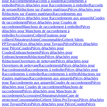
pour Raccordements
Raccords à souder
Raccordements à
emboîter
Pièces détachées pour Raccordements à emboîter
Raccords
de serrage
Réductions sur d'autres matériaux
Pièces détachées pour
Réductions sur d'autres matériaux
Raccordements aux
appareils
Pièces détachées pour Raccordements aux appareils
Coudes
de raccordement
Pièces détachées pour Coudes de
raccordement
Manchons de raccordement à emboîter
Pièces
détachées pour Manchons de raccordement à
emboîter
Accessoires
Colliers
Fixations pour
colliers
Obturateurs
Joints
Consommables
Geberit Silent-
PP
Tuyaux
Pièces détachées pour Tuyaux
Pièces
Pièces détachées
pour Pièces
Coudes
Pièces détachées pour
Coudes
Embranchements
Pièces détachées pour
Embranchements
Réductions
Pièces détachées pour
Réductions
Ouvertures de nettoyage
Pièces détachées pour
Ouvertures de nettoyage
Raccordements
Pièces détachées pour
Raccordements
Raccordements à emboîter
Pièces détachées pour
Raccordements à emboîter
Raccordements à griffes
Réductions sur
d'autres matériaux
Raccordements aux appareils
Pièces détachées
pour Raccordements aux appareils
Coudes de raccordement
Pièces
détachées pour Coudes de raccordement
Manchons de
raccordement
Pièces détachées pour Manchons de
raccordement
Accessoires
Obturateurs
Joints
Cape de
protection
Consommables
Geberit Silent-Pro
Tuyaux
Pièces détachées
pour Tuyaux
Pièces
Pièces détachées pour Pièces
Coudes
Pièces