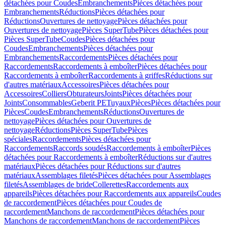
détachées pour Coudes
Embranchements
Pièces détachées pour
Embranchements
Réductions
Pièces détachées pour
Réductions
Ouvertures de nettoyage
Pièces détachées pour
Ouvertures de nettoyage
Pièces SuperTube
Pièces détachées pour
Pièces SuperTube
Coudes
Pièces détachées pour
Coudes
Embranchements
Pièces détachées pour
Embranchements
Raccordements
Pièces détachées pour
Raccordements
Raccordements à emboîter
Pièces détachées pour
Raccordements à emboîter
Raccordements à griffes
Réductions sur
d'autres matériaux
Accessoires
Pièces détachées pour
Accessoires
Colliers
Obturateurs
Joints
Pièces détachées pour
Joints
Consommables
Geberit PE
Tuyaux
Pièces
Pièces détachées pour
Pièces
Coudes
Embranchements
Réductions
Ouvertures de
nettoyage
Pièces détachées pour Ouvertures de
nettoyage
Réductions
Pièces SuperTube
Pièces
spéciales
Raccordements
Pièces détachées pour
Raccordements
Raccords soudés
Raccordements à emboîter
Pièces
détachées pour Raccordements à emboîter
Réductions sur d'autres
matériaux
Pièces détachées pour Réductions sur d'autres
matériaux
Assemblages filetés
Pièces détachées pour Assemblages
filetés
Assemblages de bride
Collerettes
Raccordements aux
appareils
Pièces détachées pour Raccordements aux appareils
Coudes
de raccordement
Pièces détachées pour Coudes de
raccordement
Manchons de raccordement
Pièces détachées pour
Manchons de raccordement
Manchons de raccordement
Pièces