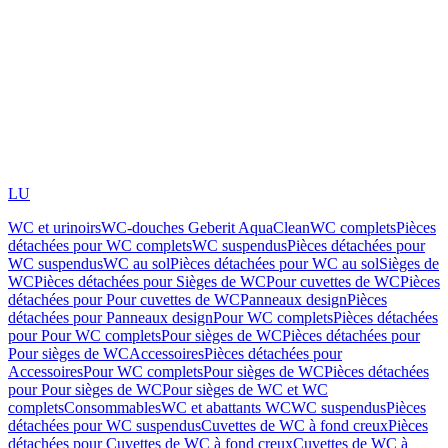
LU
WC et urinoirs
WC-douches Geberit AquaClean
WC complets
Pièces
détachées pour WC complets
WC suspendus
Pièces détachées pour
WC suspendus
WC au sol
Pièces détachées pour WC au sol
Sièges de
WC
Pièces détachées pour Sièges de WC
Pour cuvettes de WC
Pièces
détachées pour Pour cuvettes de WC
Panneaux design
Pièces
détachées pour Panneaux design
Pour WC complets
Pièces détachées
pour Pour WC complets
Pour sièges de WC
Pièces détachées pour
Pour sièges de WC
Accessoires
Pièces détachées pour
Accessoires
Pour WC complets
Pour sièges de WC
Pièces détachées
pour Pour sièges de WC
Pour sièges de WC et WC
complets
Consommables
WC et abattants WC
WC suspendus
Pièces
détachées pour WC suspendus
Cuvettes de WC à fond creux
Pièces
détachées pour Cuvettes de WC à fond creux
Cuvettes de WC à