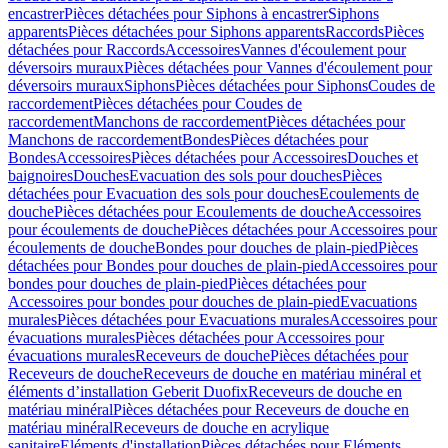
encastrer
Pièces détachées pour Siphons à encastrer
Siphons
apparents
Pièces détachées pour Siphons apparents
Raccords
Pièces
détachées pour Raccords
Accessoires
Vannes d'écoulement pour
déversoirs muraux
Pièces détachées pour Vannes d'écoulement pour
déversoirs muraux
Siphons
Pièces détachées pour Siphons
Coudes de
raccordement
Pièces détachées pour Coudes de
raccordement
Manchons de raccordement
Pièces détachées pour
Manchons de raccordement
Bondes
Pièces détachées pour
Bondes
Accessoires
Pièces détachées pour Accessoires
Douches et
baignoires
Douches
Evacuation des sols pour douches
Pièces
détachées pour Evacuation des sols pour douches
Ecoulements de
douche
Pièces détachées pour Ecoulements de douche
Accessoires
pour écoulements de douche
Pièces détachées pour Accessoires pour
écoulements de douche
Bondes pour douches de plain-pied
Pièces
détachées pour Bondes pour douches de plain-pied
Accessoires pour
bondes pour douches de plain-pied
Pièces détachées pour
Accessoires pour bondes pour douches de plain-pied
Evacuations
murales
Pièces détachées pour Evacuations murales
Accessoires pour
évacuations murales
Pièces détachées pour Accessoires pour
évacuations murales
Receveurs de douche
Pièces détachées pour
Receveurs de douche
Receveurs de douche en matériau minéral et
éléments d’installation Geberit Duofix
Receveurs de douche en
matériau minéral
Pièces détachées pour Receveurs de douche en
matériau minéral
Receveurs de douche en acrylique
sanitaire
Eléments d'installation
Pièces détachées pour Eléments