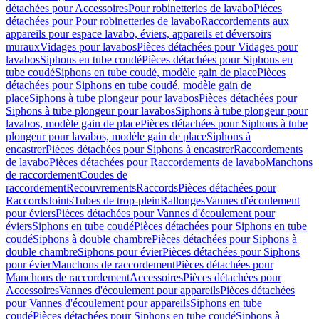
détachées pour Accessoires
Pour robinetteries de lavabo
Pièces
détachées pour Pour robinetteries de lavabo
Raccordements aux
appareils pour espace lavabo, éviers, appareils et déversoirs
muraux
Vidages pour lavabos
Pièces détachées pour Vidages pour
lavabos
Siphons en tube coudé
Pièces détachées pour Siphons en
tube coudé
Siphons en tube coudé, modèle gain de place
Pièces
détachées pour Siphons en tube coudé, modèle gain de
place
Siphons à tube plongeur pour lavabos
Pièces détachées pour
Siphons à tube plongeur pour lavabos
Siphons à tube plongeur pour
lavabos, modèle gain de place
Pièces détachées pour Siphons à tube
plongeur pour lavabos, modèle gain de place
Siphons à
encastrer
Pièces détachées pour Siphons à encastrer
Raccordements
de lavabo
Pièces détachées pour Raccordements de lavabo
Manchons
de raccordement
Coudes de
raccordement
Recouvrements
Raccords
Pièces détachées pour
Raccords
Joints
Tubes de trop-plein
Rallonges
Vannes d'écoulement
pour éviers
Pièces détachées pour Vannes d'écoulement pour
éviers
Siphons en tube coudé
Pièces détachées pour Siphons en tube
coudé
Siphons à double chambre
Pièces détachées pour Siphons à
double chambre
Siphons pour évier
Pièces détachées pour Siphons
pour évier
Manchons de raccordement
Pièces détachées pour
Manchons de raccordement
Accessoires
Pièces détachées pour
Accessoires
Vannes d'écoulement pour appareils
Pièces détachées
pour Vannes d'écoulement pour appareils
Siphons en tube
coudé
Pièces détachées pour Siphons en tube coudé
Siphons à