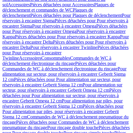
sol
Accessoires
Pièces détachées pour Accessoires
Plaques de
déclenchement et commandes de WC
Plaques de
déclenchement
Pièces détachées pour Plaques de déclenchement
Pour
réservoirs à encastrer Sigma
Pièces détachées pour Pour réservoirs à
encastrer Sigma
Pour réservoirs à encastrer Omega
Pièces détachées
pour Pour réservoirs à encastrer Omega
Pour réservoirs à encastrer
Kappa
Pièces détachées pour Pour réservoirs à encastrer Kappa
Pour
réservoirs à encastrer Delta
Pièces détachées pour Pour réservoirs à
encastrer Delta
Pour réservoirs à encastrer Twinline
Pièces détachées
pour Pour réservoirs à encastrer
Twinline
Accessoires
Consommables
Commandes de WC à
déclenchement électronique du rinçage
Pièces détachées pour
Commandes de WC à déclenchement électronique du rinçage
Pour
alimentation sur secteur, pour réservoirs à encastrer Geberit Sigma
12 cm
Pièces détachées pour Pour alimentation sur secteur, pour
réservoirs à encastrer Geberit Sigma 12 cm
Pour alimentation sur
secteur, pour réservoirs à encastrer Geberit Omega 12 cm
Pièces
détachées pour Pour alimentation sur secteur, pour réservoirs à
encastrer Geberit Omega 12 cm
Pour alimentation par piles, pour
réservoirs à encastrer Geberit Sigma 12 cm
Pièces détachées pour
Pour alimentation par piles, pour réservoirs à encastrer Geberit
Sigma 12 cm
Commandes de WC à déclenchement pneumatique du
rinçage
Pièces détachées pour Commandes de WC à déclenchement
pneumatique du rinçage
Pour rinçage double touche
Pièces détachées
pour Pour rinçage double touche
Pour rinçage simple touche
Pièces