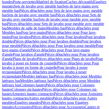
bondes
Porte-serviettes
Matériel de fixation
Caches décoratifs
Etagères
murales
Sets de lavabo avec meuble bas
Sets de lave-mains avec
meuble bas
Pièces détachées pour Sets de lave-mains avec meuble
bas
Sets de lavabo avec meuble bas
Pièces détachées pour Sets de
lavabo avec meuble bas
Sets de lavabo pour meuble avec meuble
bas
Pièces détachées pour Sets de lavabo pour meuble avec meuble
bas
Meubles de salle de bains
Meubles bas
Pièces détachées pour
Meubles bas
Pour lave-mains
Pièces détachées pour Pour lave-
mains
Pour lavabos
Pièces détachées pour Pour lavabos
Pour lavabos
doubles
Pièces détachées pour Pour lavabos doubles
Pour lavabos
pour meuble
Pièces détachées pour Pour lavabos pour meuble
Pour
lave-mains d'angle
Pièces détachées pour Pour lave-mains
d'angle
Pour lavabos d'angle
Pièces détachées pour Pour lavabos
d'angle
Plans de lavabo
Pièces détachées pour Plans de lavabo
Pour
lavabo à poser en forme de coupelle
Pièces détachées pour Pour
lavabo à poser en forme de coupelle
Pour lavabo à poser
rectangulaire
Pièces détachées pour Pour lavabo à poser
rectangulaire
Meubles latéraux bas
Pièces détachées pour Meubles
latéraux bas
Meubles latéraux bas
Pièces détachées pour Meubles
latéraux bas
Colonnes hautes
Pièces détachées pour Colonnes
hautes
Colonnes mi-hautes
Pièces détachées pour Colonnes mi-
hautes
Armoires hautes compactes
Pièces détachées pour Armoires
hautes compactes
Autres meubles
Pièces détachées pour Autres
meubles
Etagères murales
Pièces détachées pour Etagères
murales
Accessoires
Pièces détachées pour Accessoires
Casiers et