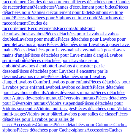
raccordement
Coudes de raccordement
Pièces détachées pour Coudes
de raccordement
Manchettes
Vannes d'écoulement pour bidets
Pièces
détachées pour Vannes d'écoulement pour bidets
Siphons en tube
coudé
Pièces détachées pour Siphons en tube coudé
Manchons de
raccordement
Coudes de
raccordement
Recouvrements
Raccords
Joints
Point
d'eau
Lavabos
Lavabos
Pièces détachées pour Lavabos
Lavabos
doubles
Lavabos pour meuble
Pièces détachées pour Lavabos pour
meuble
Lavabos à poser
Pièces détachées pour Lavabos à poser
Lave-
mains
Pièces détachées pour Lave-mains
Lave-mains à poser
Lave-
mains d'angle
Pièces détachées pour Lave-mains d'angle
Lavabos
semi-emboîtés
Pièces détachées pour Lavabos semi-
emboîtés
Lavabos à emboîter
Lavabos à encastrer par le
dessous
Pièces détachées pour Lavabos à encastrer par le
dessous
Lavabos d'angle
Pièces détachées pour Lavabos
d'angle
Lavabos Comfort
Lavabos pour enfants
Pièces détachées pour
Lavabos pour enfants
Lavabos
Lavabos collectifs
Pièces détachées
pour Lavabos collectifs
Autres déversoirs muraux
Pièces détachées
pour Autres déversoirs muraux
Déversoirs muraux
Pièces détachées
pour Déversoirs muraux
Vidoirs suspendus
Pièces détachées pour
Vidoirs suspendus
Vidoirs multi-usages
Pièces détachées pour Vidoirs
multi-usages
Vidoirs pour plâtre
Lavabos pour salles de classe
Pièces
détachées pour Lavabos pour salles de
classe
Accessoires
Colonnes
Pièces détachées pour Colonnes
Cache-
siphons
Pièces détachées pour Cache-siphons
Accessoires
Caches