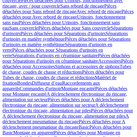
couvercle
Pièces détachées pour Urinoirs, fonctionnement avec
rinçage, avec / pour couvercle
Sans rebord de rinçage
Pièces
détachées pour Sans rebord de rinçage
Avec rebord de rinçage
Pièces
détachées pour Avec rebord de rinçage
Urinoirs, fonctionnement
sans eau
Pièces détachées pour Urinoirs, fonctionnement sans
eau
Sans couvercle
Pièces détachées pour Sans couvercle
Séparations
d'urinoirs
Pièces détachées pour Séparations d'urinoirs
Séparations
d'urinoirs en matière synthétique
Pièces détachées pour Séparations
d'urinoirs en matière synthétique
Séparations d'urinoirs en
verre
Pièces détachées pour Séparations d'urinoirs en
verre
Séparations d'urinoirs en céramique sanitaire
Pièces détachées
pour Séparations d'urinoirs en céramique sanitaire
Accessoires
Pièces
détachées pour Accessoires
Siphons et accessoires de siphons
Tubes
de chasse, coudes de chasse et réductions
Pièces détachées pour
Tubes de chasse, coudes de chasse et réductions
Matériel de
fixation
Bondes
Diffuseur d’eau
Raccordements aux
appareils
Commandes d'urinoir
Montage encastré
Pièces détachées
pour Montage encastré
A déclenchement électronique du rinçage,
alimentation sur secteur
Pièces détachées pour A déclenchement
électronique du rinçage, alimentation sur secteur
A déclenchement
électronique du rinçage, alimentation par piles
Pièces détachées pour
A déclenchement électronique du rinçage, alimentation par piles
A
déclenchement pneumatique du rinçage
Pièces détachées pour A
déclenchement pneumatique du rinçage
Basic
Pièces détachées pour
Basic
Montage en apparent
Pièces détachées pour Montage en