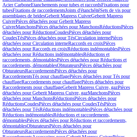
Acier Carbone
Etanchements pour tubes et raccords
Fixations pour
tubes
Fixations de raccordements
Joints d'étanchéité
Sets de vis pour
assemblages de brides
Geberit Mapress Cuivre
Geberit Mapress
Cuivre
Pièces détachées pour Geberit Mapress
Cuivre
Manchons
Pièces détachées pour Manchons
Réductions
Pièces
détachées pour Réductions
Coudes
Pièces détachées pour
Coudes
Tés
Pièces détachées pour Tés
Circulation interne
Pièces
détachées pour Circulation interne
Raccords en croix
Pièces
détachées pour Raccords en croix
Réductions indémontables
Pièces
détachées pour Réductions indémontables
Réductions et
raccordements, démontables
Pièces détachées pour Réductions et
raccordements, démontables
Obturateurs
Pièces détachées pour
Obturateurs
Raccordements
Pièces détachées pour
Raccordements
Tés pour chauffage
Pièces détachées pour Tés pour
chauffage
Raccordements pour chauffage
Pièces détachées pour
Raccordements pour chauffage
Geberit Mapress Cuivre, gaz
Pièces
détachées pour Geberit Mapress Cuivre, gaz
Manchons
Pièces
détachées pour Manchons
Réductions
Pièces détachées pour
Réductions
Coudes
Pièces détachées pour Coudes
Tés
Pièces
détachées pour Tés
Réductions indémontables
Pièces détachées pour
Réductions indémontables
Réductions et raccordements,
démontables
Pièces détachées pour Réductions et raccordements,
démontables
Obturateurs
Pièces détachées pour
Obturateurs
Raccordements
Pièces détachées pour
Raccordements
Accessoires pour Geberit Mapress Cuivre
Pièces