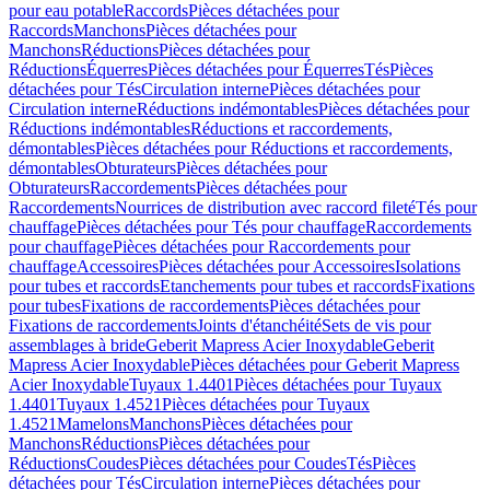
pour eau potable
Raccords
Pièces détachées pour
Raccords
Manchons
Pièces détachées pour
Manchons
Réductions
Pièces détachées pour
Réductions
Équerres
Pièces détachées pour Équerres
Tés
Pièces
détachées pour Tés
Circulation interne
Pièces détachées pour
Circulation interne
Réductions indémontables
Pièces détachées pour
Réductions indémontables
Réductions et raccordements,
démontables
Pièces détachées pour Réductions et raccordements,
démontables
Obturateurs
Pièces détachées pour
Obturateurs
Raccordements
Pièces détachées pour
Raccordements
Nourrices de distribution avec raccord fileté
Tés pour
chauffage
Pièces détachées pour Tés pour chauffage
Raccordements
pour chauffage
Pièces détachées pour Raccordements pour
chauffage
Accessoires
Pièces détachées pour Accessoires
Isolations
pour tubes et raccords
Etanchements pour tubes et raccords
Fixations
pour tubes
Fixations de raccordements
Pièces détachées pour
Fixations de raccordements
Joints d'étanchéité
Sets de vis pour
assemblages à bride
Geberit Mapress Acier Inoxydable
Geberit
Mapress Acier Inoxydable
Pièces détachées pour Geberit Mapress
Acier Inoxydable
Tuyaux 1.4401
Pièces détachées pour Tuyaux
1.4401
Tuyaux 1.4521
Pièces détachées pour Tuyaux
1.4521
Mamelons
Manchons
Pièces détachées pour
Manchons
Réductions
Pièces détachées pour
Réductions
Coudes
Pièces détachées pour Coudes
Tés
Pièces
détachées pour Tés
Circulation interne
Pièces détachées pour