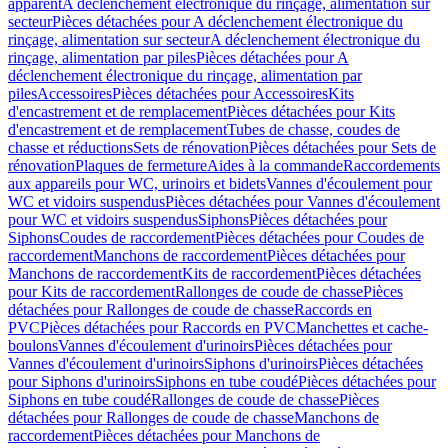
apparent
A déclenchement électronique du rinçage, alimentation sur
secteur
Pièces détachées pour A déclenchement électronique du
rinçage, alimentation sur secteur
A déclenchement électronique du
rinçage, alimentation par piles
Pièces détachées pour A
déclenchement électronique du rinçage, alimentation par
piles
Accessoires
Pièces détachées pour Accessoires
Kits
d'encastrement et de remplacement
Pièces détachées pour Kits
d'encastrement et de remplacement
Tubes de chasse, coudes de
chasse et réductions
Sets de rénovation
Pièces détachées pour Sets de
rénovation
Plaques de fermeture
Aides à la commande
Raccordements
aux appareils pour WC, urinoirs et bidets
Vannes d'écoulement pour
WC et vidoirs suspendus
Pièces détachées pour Vannes d'écoulement
pour WC et vidoirs suspendus
Siphons
Pièces détachées pour
Siphons
Coudes de raccordement
Pièces détachées pour Coudes de
raccordement
Manchons de raccordement
Pièces détachées pour
Manchons de raccordement
Kits de raccordement
Pièces détachées
pour Kits de raccordement
Rallonges de coude de chasse
Pièces
détachées pour Rallonges de coude de chasse
Raccords en
PVC
Pièces détachées pour Raccords en PVC
Manchettes et cache-
boulons
Vannes d'écoulement d'urinoirs
Pièces détachées pour
Vannes d'écoulement d'urinoirs
Siphons d'urinoirs
Pièces détachées
pour Siphons d'urinoirs
Siphons en tube coudé
Pièces détachées pour
Siphons en tube coudé
Rallonges de coude de chasse
Pièces
détachées pour Rallonges de coude de chasse
Manchons de
raccordement
Pièces détachées pour Manchons de