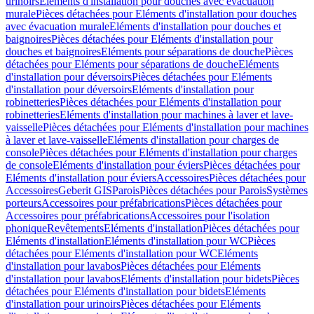
urinoirs
Eléments d'installation pour douches avec évacuation
murale
Pièces détachées pour Eléments d'installation pour douches
avec évacuation murale
Eléments d'installation pour douches et
baignoires
Pièces détachées pour Eléments d'installation pour
douches et baignoires
Eléments pour séparations de douche
Pièces
détachées pour Eléments pour séparations de douche
Eléments
d'installation pour déversoirs
Pièces détachées pour Eléments
d'installation pour déversoirs
Eléments d'installation pour
robinetteries
Pièces détachées pour Eléments d'installation pour
robinetteries
Eléments d'installation pour machines à laver et lave-
vaisselle
Pièces détachées pour Eléments d'installation pour machines
à laver et lave-vaisselle
Eléments d'installation pour charges de
console
Pièces détachées pour Eléments d'installation pour charges
de console
Eléments d'installation pour éviers
Pièces détachées pour
Eléments d'installation pour éviers
Accessoires
Pièces détachées pour
Accessoires
Geberit GIS
Parois
Pièces détachées pour Parois
Systèmes
porteurs
Accessoires pour préfabrications
Pièces détachées pour
Accessoires pour préfabrications
Accessoires pour l'isolation
phonique
Revêtements
Eléments d'installation
Pièces détachées pour
Eléments d'installation
Eléments d'installation pour WC
Pièces
détachées pour Eléments d'installation pour WC
Eléments
d'installation pour lavabos
Pièces détachées pour Eléments
d'installation pour lavabos
Eléments d'installation pour bidets
Pièces
détachées pour Eléments d'installation pour bidets
Eléments
d'installation pour urinoirs
Pièces détachées pour Eléments