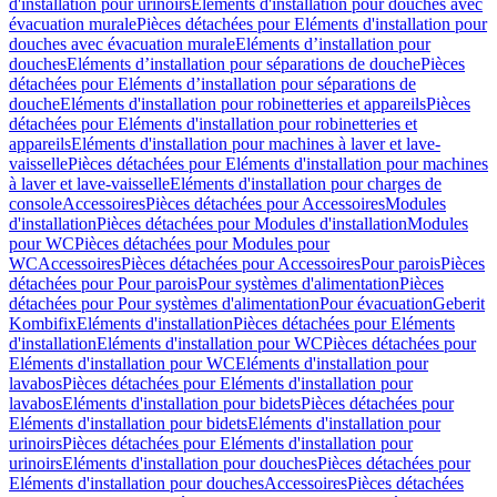
d'installation pour urinoirs
Eléments d'installation pour douches avec
évacuation murale
Pièces détachées pour Eléments d'installation pour
douches avec évacuation murale
Eléments d’installation pour
douches
Eléments d’installation pour séparations de douche
Pièces
détachées pour Eléments d’installation pour séparations de
douche
Eléments d'installation pour robinetteries et appareils
Pièces
détachées pour Eléments d'installation pour robinetteries et
appareils
Eléments d'installation pour machines à laver et lave-
vaisselle
Pièces détachées pour Eléments d'installation pour machines
à laver et lave-vaisselle
Eléments d'installation pour charges de
console
Accessoires
Pièces détachées pour Accessoires
Modules
d'installation
Pièces détachées pour Modules d'installation
Modules
pour WC
Pièces détachées pour Modules pour
WC
Accessoires
Pièces détachées pour Accessoires
Pour parois
Pièces
détachées pour Pour parois
Pour systèmes d'alimentation
Pièces
détachées pour Pour systèmes d'alimentation
Pour évacuation
Geberit
Kombifix
Eléments d'installation
Pièces détachées pour Eléments
d'installation
Eléments d'installation pour WC
Pièces détachées pour
Eléments d'installation pour WC
Eléments d'installation pour
lavabos
Pièces détachées pour Eléments d'installation pour
lavabos
Eléments d'installation pour bidets
Pièces détachées pour
Eléments d'installation pour bidets
Eléments d'installation pour
urinoirs
Pièces détachées pour Eléments d'installation pour
urinoirs
Eléments d'installation pour douches
Pièces détachées pour
Eléments d'installation pour douches
Accessoires
Pièces détachées