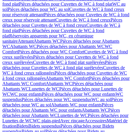
fond plat
Pièces détachées pour Cuvettes de WC à fond plat
WC au
sol
Pièces détachées pour WC au sol
Cuvettes de WC à fond creux
pour réservoir attenant
Pièces détachées pour Cuvettes de WC à fond
creux pour réservoir attenant
Cuvettes de WC à fond creux
Pièces
détachées pour Cuvettes de WC à fond creux
Cuvettes de WC à
fond plat
Pièces détachées pour Cuvettes de WC à fond
plat
Réservoirs apparents pour WC, en céramique
sanitaire
Attenant
Abattants WC
Pièces détachées pour Abattants
WC
Abattants WC
Pièces détachées pour Abattants WC
WC
Comfort
Pièces détachées pour WC Comfort
Cuvettes de WC à fond
creux surélevées
Pièces détachées pour Cuvettes de WC à fond
creux surélevées
Cuvettes de WC à fond plat surélevées
Pièces
détachées pour Cuvettes de WC à fond plat surélevées
Cuvettes de
WC à fond creux rallongées
Pièces détachées pour Cuvettes de WC
à fond creux rallongées
Abattants WC Comfort
Pièces détachées pour
Abattants WC Comfort
Abattants WC
Pièces détachées pour
Abattants WC
Lunettes de WC
Pièces détachées pour Lunettes de
WC
WC pour enfants
Pièces détachées pour WC pour enfants
WC
suspendus
Pièces détachées pour WC suspendus
WC au sol
Pièces
détachées pour WC au sol
Abattants WC pour enfants
Pièces
détachées pour Abattants WC pour enfants
Abattants WC
Pièces
détachées pour Abattants WC
Lunettes de WC
Pièces détachées pour
Lunettes de WC
WC plain-pied
Avec rinçage
Accessoires
Matériel de
fixation
Bidets
Bidets suspendus
Pièces détachées pour Bidets
suspendus
Bidets au sol
Pièces détachées pour Bidets au