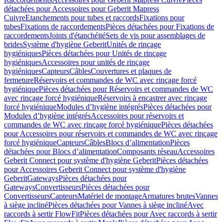
détachées pour Accessoires pour Geberit Mapress
Cuivre
Etanchements pour tubes et raccords
Fixations pour
tubes
Fixations de raccordements
Pièces détachées pour Fixations de
raccordements
Joints d'étanchéité
Sets de vis pour assemblages de
brides
Système d'hygiène Geberit
Unités de rinçage
hygiéniques
Pièces détachées pour Unités de rinçage
hygiéniques
Accessoires pour unités de rinçage
hygiéniques
Capteurs
Câbles
Couvertures et plaques de
fermeture
Réservoirs et commandes de WC avec rinçage forcé
hygiénique
Pièces détachées pour Réservoirs et commandes de WC
avec rinçage forcé hygiénique
Réservoirs à encastrer avec rinçage
forcé hygiénique
Modules d’hygiène intégrés
Pièces détachées pour
Modules d’hygiène intégrés
Accessoires pour réservoirs et
commandes de WC avec rinçage forcé hygiénique
Pièces détachées
pour Accessoires pour réservoirs et commandes de WC avec rinçage
forcé hygiénique
Capteurs
Câbles
Blocs d’alimentation
Pièces
détachées pour Blocs d’alimentation
Composants réseau
Accessoires
Geberit Connect pour système d'hygiène Geberit
Pièces détachées
pour Accessoires Geberit Connect pour système d'hygiène
Geberit
Gateways
Pièces détachées pour
Gateways
Convertisseurs
Pièces détachées pour
Convertisseurs
Capteurs
Matériel de montage
Armatures brutes
Vannes
à siège incliné
Pièces détachées pour Vannes à siège incliné
Avec
raccords à sertir FlowFit
Pièces détachées pour Avec raccords à sertir