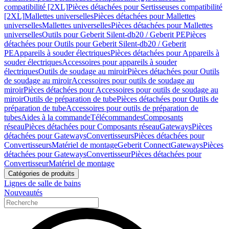
compatibilité [2XL]
Pièces détachées pour Sertisseuses compatibilité
[2XL]
Mallettes universelles
Pièces détachées pour Mallettes
universelles
Mallettes universelles
Pièces détachées pour Mallettes
universelles
Outils pour Geberit Silent-db20 / Geberit PE
Pièces
détachées pour Outils pour Geberit Silent-db20 / Geberit
PE
Appareils à souder électriques
Pièces détachées pour Appareils à
souder électriques
Accessoires pour appareils à souder
électriques
Outils de soudage au miroir
Pièces détachées pour Outils
de soudage au miroir
Accessoires pour outils de soudage au
miroir
Pièces détachées pour Accessoires pour outils de soudage au
miroir
Outils de préparation de tube
Pièces détachées pour Outils de
préparation de tube
Accessoires pour outils de préparation de
tubes
Aides à la commande
Télécommandes
Composants
réseau
Pièces détachées pour Composants réseau
Gateways
Pièces
détachées pour Gateways
Convertisseurs
Pièces détachées pour
Convertisseurs
Matériel de montage
Geberit Connect
Gateways
Pièces
détachées pour Gateways
Convertisseur
Pièces détachées pour
Convertisseur
Matériel de montage
Catégories de produits
Lignes de salle de bains
Nouveautés