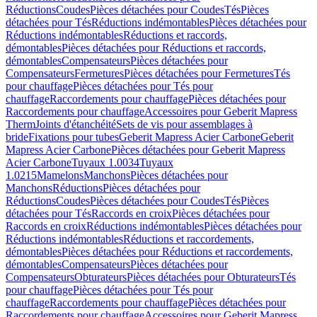
Réductions
Coudes
Pièces détachées pour Coudes
Tés
Pièces
détachées pour Tés
Réductions indémontables
Pièces détachées pour
Réductions indémontables
Réductions et raccords,
démontables
Pièces détachées pour Réductions et raccords,
démontables
Compensateurs
Pièces détachées pour
Compensateurs
Fermetures
Pièces détachées pour Fermetures
Tés
pour chauffage
Pièces détachées pour Tés pour
chauffage
Raccordements pour chauffage
Pièces détachées pour
Raccordements pour chauffage
Accessoires pour Geberit Mapress
Therm
Joints d'étanchéité
Sets de vis pour assemblages à
bride
Fixations pour tubes
Geberit Mapress Acier Carbone
Geberit
Mapress Acier Carbone
Pièces détachées pour Geberit Mapress
Acier Carbone
Tuyaux 1.0034
Tuyaux
1.0215
Mamelons
Manchons
Pièces détachées pour
Manchons
Réductions
Pièces détachées pour
Réductions
Coudes
Pièces détachées pour Coudes
Tés
Pièces
détachées pour Tés
Raccords en croix
Pièces détachées pour
Raccords en croix
Réductions indémontables
Pièces détachées pour
Réductions indémontables
Réductions et raccordements,
démontables
Pièces détachées pour Réductions et raccordements,
démontables
Compensateurs
Pièces détachées pour
Compensateurs
Obturateurs
Pièces détachées pour Obturateurs
Tés
pour chauffage
Pièces détachées pour Tés pour
chauffage
Raccordements pour chauffage
Pièces détachées pour
Raccordements pour chauffage
Accessoires pour Geberit Mapress