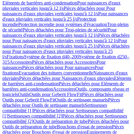
Eléments de barrières anti-condensation
Pour naissances d'eaux
pluviales verticales jusqu'à 12 l/s
Pièces détachées pour Pour
naissances d'eaux pluviales verticales jusqu'à 12 l/s
Pour naissances
d'eaux pluviales verticales jusqu'à 25 l/s
Protection
incendie
Protection incendie pour systèmes d'évacuation
Trop-pleins
de sécurité
Pièces détachées pour Trop-pleins de sécurité
Pour
naissances d'eaux pluviales verticales jusqu'à 12 l/s
Pièces détachées
pour Pour naissances d'eaux pluviales verticales jusqu'à 12 l/s
Pour
naissances d'eaux pluviales verticales jusqu'à 25 l/s
Pièces détachées
pour Pour naissances d'eaux pluviales verticales jusqu'à 25
l/s
Fixations
Système de fixation d40–200
Système de fixation d250–
315
Accessoires
Pièces détachées pour Accessoires
Pour
naissances
Pièces détachées pour Pour naissances
Pour
fixations
Evacuation des toitures conventionnelle
Naissances d'eaux
pluviales
Pièces détachées pour Naissances d'eaux pluviales
Eléments
de barrières anti-condensation
Pièces détachées pour Eléments de
barrières anti-condensation
Accessoires
Outils, composants réseau et
logiciels
Outils
Outils pour Geberit FlowFit
Pièces détachées pour
Outils pour Geberit FlowFit
Outils de sertissage manuels
Pièces
détachées pour Outils de sertissage manuels
Sertisseuses
compatibilité [1]
Pièces détachées pour Sertisseuses compatibilité
[1]
Sertisseuses compatibilité [2]
Pièces détachées pour Sertisseuses
compatibilité [2]
Outils de préparation de tube
Pièces détachées pour
Outils de préparation de tube
Bouchons d'essai de pression
Pièces
détachées pour Bouchons d'essai de pression
Equipements de