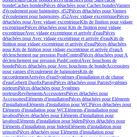
bonde
Caches bondes
Pièces détachées pour Caches bondes
Vannes
d'écoulement pour baignoires, d52
Pièces détachées pour Vannes
d'écoulement pour baignoires, d52
Avec vidage excentrique
Pièces
détachées pour Avec vidage excentrique
Kits de finition pour vidage
excentrique
Pièces détachées pour Kits de finition pour vidage
excentrique
Avec vidage excentrique et arrivée d'eau
Pièces
détachées pour Avec vidage excentrique et arrivée d'eau
Kits de
finition pour vidage excentrique et arrivée d'eau
Pièces détachées
pour Kits de finition pour vidage excentrique et arrivée d'eau
A
déclenchement par pression PushControl
Pièces détachées pour A
déclenchement par pression PushControl
Avec bouchons de
bonde
Pièces détachées pour Avec bouchons de bonde
Accessoires
pour vannes d'écoulement de baignoires
Kits de
raccordement
Arrivées d'eau
Systèmes d'installation et de chasse
d'eau
Geberit Duofix
Parois
Pièces détachées pour Parois
Systèmes
porteurs
Pièces détachées pour Systèmes
porteurs
Revêtements
Accessoires
Pièces détachées pour
Accessoires
Eléments d'installation
Pièces détachées pour Eléments
d'installation
Eléments d'installation pour WC
Pièces détachées pour
Eléments d'installation pour WC
Eléments d'installation pour
lavabos
Pièces détachées pour Eléments d'installation pour
lavabos
Eléments d'installation pour bidets
Pièces détachées pour
Eléments d'installation pour bidets
Eléments d'installation pour
urinoirs
Pièces détachées pour Eléments d'installation pour