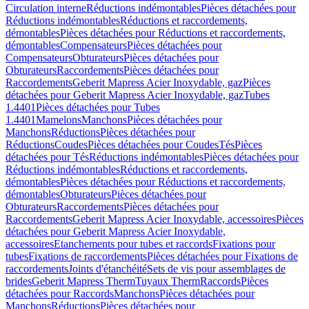
Circulation interne
Réductions indémontables
Pièces détachées pour
Réductions indémontables
Réductions et raccordements,
démontables
Pièces détachées pour Réductions et raccordements,
démontables
Compensateurs
Pièces détachées pour
Compensateurs
Obturateurs
Pièces détachées pour
Obturateurs
Raccordements
Pièces détachées pour
Raccordements
Geberit Mapress Acier Inoxydable, gaz
Pièces
détachées pour Geberit Mapress Acier Inoxydable, gaz
Tubes
1.4401
Pièces détachées pour Tubes
1.4401
Mamelons
Manchons
Pièces détachées pour
Manchons
Réductions
Pièces détachées pour
Réductions
Coudes
Pièces détachées pour Coudes
Tés
Pièces
détachées pour Tés
Réductions indémontables
Pièces détachées pour
Réductions indémontables
Réductions et raccordements,
démontables
Pièces détachées pour Réductions et raccordements,
démontables
Obturateurs
Pièces détachées pour
Obturateurs
Raccordements
Pièces détachées pour
Raccordements
Geberit Mapress Acier Inoxydable, accessoires
Pièces
détachées pour Geberit Mapress Acier Inoxydable,
accessoires
Etanchements pour tubes et raccords
Fixations pour
tubes
Fixations de raccordements
Pièces détachées pour Fixations de
raccordements
Joints d'étanchéité
Sets de vis pour assemblages de
brides
Geberit Mapress Therm
Tuyaux Therm
Raccords
Pièces
détachées pour Raccords
Manchons
Pièces détachées pour
Manchons
Réductions
Pièces détachées pour