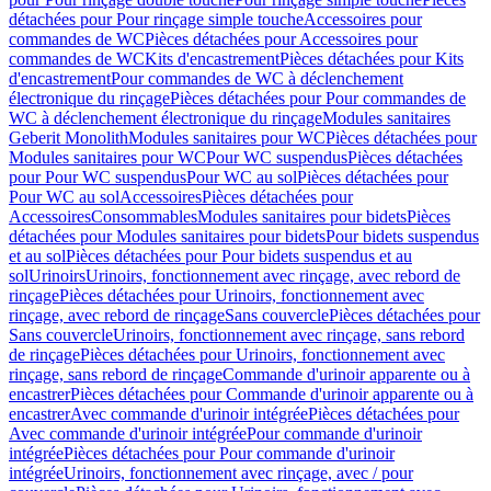
détachées pour Pour rinçage simple touche
Accessoires pour
commandes de WC
Pièces détachées pour Accessoires pour
commandes de WC
Kits d'encastrement
Pièces détachées pour Kits
d'encastrement
Pour commandes de WC à déclenchement
électronique du rinçage
Pièces détachées pour Pour commandes de
WC à déclenchement électronique du rinçage
Modules sanitaires
Geberit Monolith
Modules sanitaires pour WC
Pièces détachées pour
Modules sanitaires pour WC
Pour WC suspendus
Pièces détachées
pour Pour WC suspendus
Pour WC au sol
Pièces détachées pour
Pour WC au sol
Accessoires
Pièces détachées pour
Accessoires
Consommables
Modules sanitaires pour bidets
Pièces
détachées pour Modules sanitaires pour bidets
Pour bidets suspendus
et au sol
Pièces détachées pour Pour bidets suspendus et au
sol
Urinoirs
Urinoirs, fonctionnement avec rinçage, avec rebord de
rinçage
Pièces détachées pour Urinoirs, fonctionnement avec
rinçage, avec rebord de rinçage
Sans couvercle
Pièces détachées pour
Sans couvercle
Urinoirs, fonctionnement avec rinçage, sans rebord
de rinçage
Pièces détachées pour Urinoirs, fonctionnement avec
rinçage, sans rebord de rinçage
Commande d'urinoir apparente ou à
encastrer
Pièces détachées pour Commande d'urinoir apparente ou à
encastrer
Avec commande d'urinoir intégrée
Pièces détachées pour
Avec commande d'urinoir intégrée
Pour commande d'urinoir
intégrée
Pièces détachées pour Pour commande d'urinoir
intégrée
Urinoirs, fonctionnement avec rinçage, avec / pour