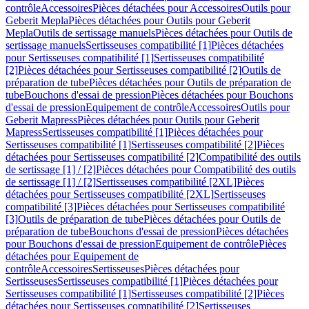
contrôle
Accessoires
Pièces détachées pour Accessoires
Outils pour
Geberit Mepla
Pièces détachées pour Outils pour Geberit
Mepla
Outils de sertissage manuels
Pièces détachées pour Outils de
sertissage manuels
Sertisseuses compatibilité [1]
Pièces détachées
pour Sertisseuses compatibilité [1]
Sertisseuses compatibilité
[2]
Pièces détachées pour Sertisseuses compatibilité [2]
Outils de
préparation de tube
Pièces détachées pour Outils de préparation de
tube
Bouchons d'essai de pression
Pièces détachées pour Bouchons
d'essai de pression
Equipement de contrôle
Accessoires
Outils pour
Geberit Mapress
Pièces détachées pour Outils pour Geberit
Mapress
Sertisseuses compatibilité [1]
Pièces détachées pour
Sertisseuses compatibilité [1]
Sertisseuses compatibilité [2]
Pièces
détachées pour Sertisseuses compatibilité [2]
Compatibilité des outils
de sertissage [1] / [2]
Pièces détachées pour Compatibilité des outils
de sertissage [1] / [2]
Sertisseuses compatibilité [2XL]
Pièces
détachées pour Sertisseuses compatibilité [2XL]
Sertisseuses
compatibilité [3]
Pièces détachées pour Sertisseuses compatibilité
[3]
Outils de préparation de tube
Pièces détachées pour Outils de
préparation de tube
Bouchons d'essai de pression
Pièces détachées
pour Bouchons d'essai de pression
Equipement de contrôle
Pièces
détachées pour Equipement de
contrôle
Accessoires
Sertisseuses
Pièces détachées pour
Sertisseuses
Sertisseuses compatibilité [1]
Pièces détachées pour
Sertisseuses compatibilité [1]
Sertisseuses compatibilité [2]
Pièces
détachées pour Sertisseuses compatibilité [2]
Sertisseuses