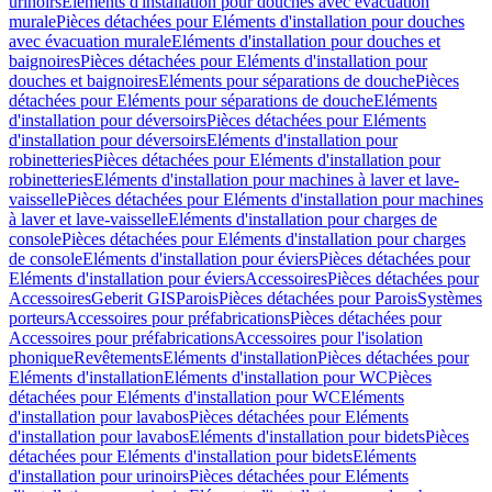
urinoirs
Eléments d'installation pour douches avec évacuation
murale
Pièces détachées pour Eléments d'installation pour douches
avec évacuation murale
Eléments d'installation pour douches et
baignoires
Pièces détachées pour Eléments d'installation pour
douches et baignoires
Eléments pour séparations de douche
Pièces
détachées pour Eléments pour séparations de douche
Eléments
d'installation pour déversoirs
Pièces détachées pour Eléments
d'installation pour déversoirs
Eléments d'installation pour
robinetteries
Pièces détachées pour Eléments d'installation pour
robinetteries
Eléments d'installation pour machines à laver et lave-
vaisselle
Pièces détachées pour Eléments d'installation pour machines
à laver et lave-vaisselle
Eléments d'installation pour charges de
console
Pièces détachées pour Eléments d'installation pour charges
de console
Eléments d'installation pour éviers
Pièces détachées pour
Eléments d'installation pour éviers
Accessoires
Pièces détachées pour
Accessoires
Geberit GIS
Parois
Pièces détachées pour Parois
Systèmes
porteurs
Accessoires pour préfabrications
Pièces détachées pour
Accessoires pour préfabrications
Accessoires pour l'isolation
phonique
Revêtements
Eléments d'installation
Pièces détachées pour
Eléments d'installation
Eléments d'installation pour WC
Pièces
détachées pour Eléments d'installation pour WC
Eléments
d'installation pour lavabos
Pièces détachées pour Eléments
d'installation pour lavabos
Eléments d'installation pour bidets
Pièces
détachées pour Eléments d'installation pour bidets
Eléments
d'installation pour urinoirs
Pièces détachées pour Eléments