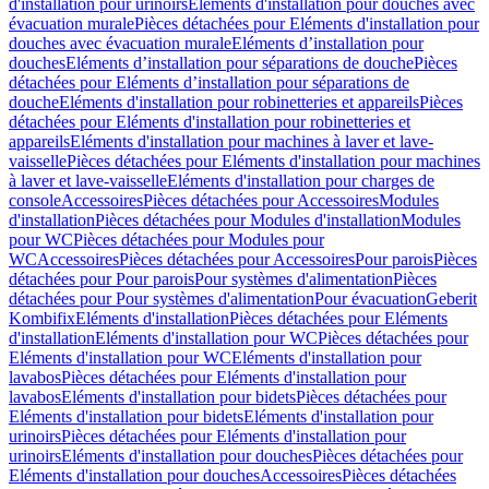
d'installation pour urinoirs
Eléments d'installation pour douches avec
évacuation murale
Pièces détachées pour Eléments d'installation pour
douches avec évacuation murale
Eléments d’installation pour
douches
Eléments d’installation pour séparations de douche
Pièces
détachées pour Eléments d’installation pour séparations de
douche
Eléments d'installation pour robinetteries et appareils
Pièces
détachées pour Eléments d'installation pour robinetteries et
appareils
Eléments d'installation pour machines à laver et lave-
vaisselle
Pièces détachées pour Eléments d'installation pour machines
à laver et lave-vaisselle
Eléments d'installation pour charges de
console
Accessoires
Pièces détachées pour Accessoires
Modules
d'installation
Pièces détachées pour Modules d'installation
Modules
pour WC
Pièces détachées pour Modules pour
WC
Accessoires
Pièces détachées pour Accessoires
Pour parois
Pièces
détachées pour Pour parois
Pour systèmes d'alimentation
Pièces
détachées pour Pour systèmes d'alimentation
Pour évacuation
Geberit
Kombifix
Eléments d'installation
Pièces détachées pour Eléments
d'installation
Eléments d'installation pour WC
Pièces détachées pour
Eléments d'installation pour WC
Eléments d'installation pour
lavabos
Pièces détachées pour Eléments d'installation pour
lavabos
Eléments d'installation pour bidets
Pièces détachées pour
Eléments d'installation pour bidets
Eléments d'installation pour
urinoirs
Pièces détachées pour Eléments d'installation pour
urinoirs
Eléments d'installation pour douches
Pièces détachées pour
Eléments d'installation pour douches
Accessoires
Pièces détachées