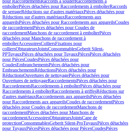
pour Raccordements
Raccords à souder
Raccordements à
emboîter
Pièces détachées pour Raccordements à emboîter
Raccords
de serrage
Réductions sur d'autres matériaux
Pièces détachées pour
Réductions sur d'autres matériaux
Raccordements aux
appareils
Pièces détachées pour Raccordements aux appareils
Coudes
de raccordement
Pièces détachées pour Coudes de
raccordement
Manchons de raccordement à emboîter
Pièces
détachées pour Manchons de raccordement à
emboîter
Accessoires
Colliers
Fixations pour
colliers
Obturateurs
Joints
Consommables
Geberit Silent-
PP
Tuyaux
Pièces détachées pour Tuyaux
Pièces
Pièces détachées
pour Pièces
Coudes
Pièces détachées pour
Coudes
Embranchements
Pièces détachées pour
Embranchements
Réductions
Pièces détachées pour
Réductions
Ouvertures de nettoyage
Pièces détachées pour
Ouvertures de nettoyage
Raccordements
Pièces détachées pour
Raccordements
Raccordements à emboîter
Pièces détachées pour
Raccordements à emboîter
Raccordements à griffes
Réductions sur
d'autres matériaux
Raccordements aux appareils
Pièces détachées
pour Raccordements aux appareils
Coudes de raccordement
Pièces
détachées pour Coudes de raccordement
Manchons de
raccordement
Pièces détachées pour Manchons de
raccordement
Accessoires
Obturateurs
Joints
Cape de
protection
Consommables
Geberit Silent-Pro
Tuyaux
Pièces détachées
pour Tuyaux
Pièces
Pièces détachées pour Pièces
Coudes
Pièces