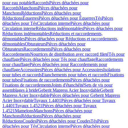
pour eau potable
Raccords
Pièces détachées pour
Raccords
Manchons
Pièces détachées pour
Manchons
Réductions
Pièces détachées pour
Réductions
Équerres
Pièces détachées pour Équerres
Tés
Pièces
détachées pour Tés
Circulation interne
Pièces détachées pour
Circulation interne
Réductions indémontables
Pièces détachées pour
Réductions indémontables
Réductions et raccordements,
démontables
Pièces détachées pour Réductions et raccordements,
démontables
Obturateurs
Pièces détachées pour
Obturateurs
Raccordements
Pièces détachées pour
Raccordements
Nourrices de distribution avec raccord fileté
Tés pour
chauffage
Pièces détachées pour Tés pour chauffage
Raccordements
pour chauffage
Pièces détachées pour Raccordements pour
chauffage
Accessoires
Pièces détachées pour Accessoires
Isolations
pour tubes et raccords
Etanchements pour tubes et raccords
Fixations
pour tubes
Fixations de raccordements
Pièces détachées pour
Fixations de raccordements
Joints d'étanchéité
Sets de vis pour
assemblages à bride
Geberit Mapress Acier Inoxydable
Geberit
Mapress Acier Inoxydable
Pièces détachées pour Geberit Mapress
Acier Inoxydable
Tuyaux 1.4401
Pièces détachées pour Tuyaux
1.4401
Tuyaux 1.4521
Pièces détachées pour Tuyaux
1.4521
Mamelons
Manchons
Pièces détachées pour
Manchons
Réductions
Pièces détachées pour
Réductions
Coudes
Pièces détachées pour Coudes
Tés
Pièces
détachées pour Tés
Circulation interne
Pièces détachées pour