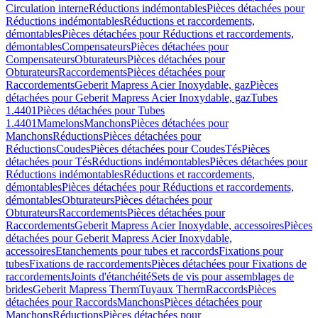
Circulation interne
Réductions indémontables
Pièces détachées pour
Réductions indémontables
Réductions et raccordements,
démontables
Pièces détachées pour Réductions et raccordements,
démontables
Compensateurs
Pièces détachées pour
Compensateurs
Obturateurs
Pièces détachées pour
Obturateurs
Raccordements
Pièces détachées pour
Raccordements
Geberit Mapress Acier Inoxydable, gaz
Pièces
détachées pour Geberit Mapress Acier Inoxydable, gaz
Tubes
1.4401
Pièces détachées pour Tubes
1.4401
Mamelons
Manchons
Pièces détachées pour
Manchons
Réductions
Pièces détachées pour
Réductions
Coudes
Pièces détachées pour Coudes
Tés
Pièces
détachées pour Tés
Réductions indémontables
Pièces détachées pour
Réductions indémontables
Réductions et raccordements,
démontables
Pièces détachées pour Réductions et raccordements,
démontables
Obturateurs
Pièces détachées pour
Obturateurs
Raccordements
Pièces détachées pour
Raccordements
Geberit Mapress Acier Inoxydable, accessoires
Pièces
détachées pour Geberit Mapress Acier Inoxydable,
accessoires
Etanchements pour tubes et raccords
Fixations pour
tubes
Fixations de raccordements
Pièces détachées pour Fixations de
raccordements
Joints d'étanchéité
Sets de vis pour assemblages de
brides
Geberit Mapress Therm
Tuyaux Therm
Raccords
Pièces
détachées pour Raccords
Manchons
Pièces détachées pour
Manchons
Réductions
Pièces détachées pour