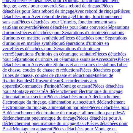
couvercle
Pièces détachées pour Urinoirs, fonctionnement avec
rinçage, avec / pour couvercle
Sans rebord de rinçage
Pièces
détachées pour Sans rebord de rinçage
Avec rebord de rinçage
Pièces
détachées pour Avec rebord de rinçage
Urinoirs, fonctionnement
sans eau
Pièces détachées pour Urinoirs, fonctionnement sans
eau
Sans couvercle
Pièces détachées pour Sans couvercle
Séparations
d'urinoirs
Pièces détachées pour Séparations d'urinoirs
Séparations
d'urinoirs en matière synthétique
Pièces détachées pour Séparations
d'urinoirs en matière synthétique
Séparations d'urinoirs en
verre
Pièces détachées pour Séparations d'urinoirs en
verre
Séparations d'urinoirs en céramique sanitaire
Pièces détachées
pour Séparations d'urinoirs en céramique sanitaire
Accessoires
Pièces
détachées pour Accessoires
Siphons et accessoires de siphons
Tubes
de chasse, coudes de chasse et réductions
Pièces détachées pour
Tubes de chasse, coudes de chasse et réductions
Matériel de
fixation
Bondes
Diffuseur d’eau
Raccordements aux
appareils
Commandes d'urinoir
Montage encastré
Pièces détachées
pour Montage encastré
A déclenchement électronique du rinçage,
alimentation sur secteur
Pièces détachées pour A déclenchement
électronique du rinçage, alimentation sur secteur
A déclenchement
électronique du rinçage, alimentation par piles
Pièces détachées pour
A déclenchement électronique du rinçage, alimentation par piles
A
déclenchement pneumatique du rinçage
Pièces détachées pour A
déclenchement pneumatique du rinçage
Basic
Pièces détachées pour
Basic
Montage en apparent
Pièces détachées pour Montage en