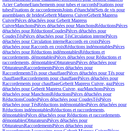
Acier Carbone
Etanchements pour tubes et raccords
Fixations pour
tubes
Fixations de raccordements
Joints d'étanchéité
Sets de vis pour
assemblages de brides
Geberit Mapress Cuivre
Geberit Mapress
Cuivre
Pièces détachées pour Geberit Mapress
Cuivre
Manchons
Pièces détachées pour Manchons
Réductions
Pièces
détachées pour Réductions
Coudes
Pièces détachées pour
Coudes
Tés
Pièces détachées pour Tés
Circulation interne
Pièces
détachées pour Circulation interne
Raccords en croix
Pièces
détachées pour Raccords en croix
Réductions indémontables
Pièces
détachées pour Réductions indémontables
Réductions et
raccordements, démontables
Pièces détachées pour Réductions et
raccordements, démontables
Obturateurs
Pièces détachées pour
Obturateurs
Raccordements
Pièces détachées pour
Raccordements
Tés pour chauffage
Pièces détachées pour Tés pour
chauffage
Raccordements pour chauffage
Pièces détachées pour
Raccordements pour chauffage
Geberit Mapress Cuivre, gaz
Pièces
détachées pour Geberit Mapress Cuivre, gaz
Manchons
Pièces
détachées pour Manchons
Réductions
Pièces détachées pour
Réductions
Coudes
Pièces détachées pour Coudes
Tés
Pièces
détachées pour Tés
Réductions indémontables
Pièces détachées pour
Réductions indémontables
Réductions et raccordements,
démontables
Pièces détachées pour Réductions et raccordements,
démontables
Obturateurs
Pièces détachées pour
Obturateurs
Raccordements
Pièces détachées pour
Raccordements
Accessoires pour Geberit Mapress Cuivre
Pièces