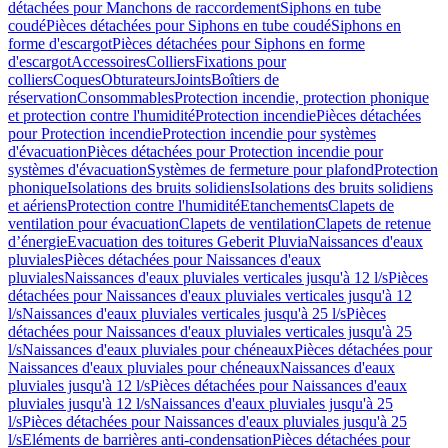
détachées pour Manchons de raccordement
Siphons en tube
coudé
Pièces détachées pour Siphons en tube coudé
Siphons en
forme d'escargot
Pièces détachées pour Siphons en forme
d'escargot
Accessoires
Colliers
Fixations pour
colliers
Coques
Obturateurs
Joints
Boîtiers de
réservation
Consommables
Protection incendie, protection phonique
et protection contre l'humidité
Protection incendie
Pièces détachées
pour Protection incendie
Protection incendie pour systèmes
d'évacuation
Pièces détachées pour Protection incendie pour
systèmes d'évacuation
Systèmes de fermeture pour plafond
Protection
phonique
Isolations des bruits solidiens
Isolations des bruits solidiens
et aériens
Protection contre l'humidité
Etanchements
Clapets de
ventilation pour évacuation
Clapets de ventilation
Clapets de retenue
d’énergie
Evacuation des toitures Geberit Pluvia
Naissances d'eaux
pluviales
Pièces détachées pour Naissances d'eaux
pluviales
Naissances d'eaux pluviales verticales jusqu'à 12 l/s
Pièces
détachées pour Naissances d'eaux pluviales verticales jusqu'à 12
l/s
Naissances d'eaux pluviales verticales jusqu'à 25 l/s
Pièces
détachées pour Naissances d'eaux pluviales verticales jusqu'à 25
l/s
Naissances d'eaux pluviales pour chéneaux
Pièces détachées pour
Naissances d'eaux pluviales pour chéneaux
Naissances d'eaux
pluviales jusqu'à 12 l/s
Pièces détachées pour Naissances d'eaux
pluviales jusqu'à 12 l/s
Naissances d'eaux pluviales jusqu'à 25
l/s
Pièces détachées pour Naissances d'eaux pluviales jusqu'à 25
l/s
Eléments de barrières anti-condensation
Pièces détachées pour