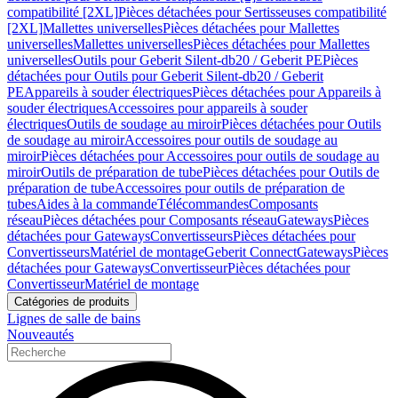
compatibilité [2XL]
Pièces détachées pour Sertisseuses compatibilité
[2XL]
Mallettes universelles
Pièces détachées pour Mallettes
universelles
Mallettes universelles
Pièces détachées pour Mallettes
universelles
Outils pour Geberit Silent-db20 / Geberit PE
Pièces
détachées pour Outils pour Geberit Silent-db20 / Geberit
PE
Appareils à souder électriques
Pièces détachées pour Appareils à
souder électriques
Accessoires pour appareils à souder
électriques
Outils de soudage au miroir
Pièces détachées pour Outils
de soudage au miroir
Accessoires pour outils de soudage au
miroir
Pièces détachées pour Accessoires pour outils de soudage au
miroir
Outils de préparation de tube
Pièces détachées pour Outils de
préparation de tube
Accessoires pour outils de préparation de
tubes
Aides à la commande
Télécommandes
Composants
réseau
Pièces détachées pour Composants réseau
Gateways
Pièces
détachées pour Gateways
Convertisseurs
Pièces détachées pour
Convertisseurs
Matériel de montage
Geberit Connect
Gateways
Pièces
détachées pour Gateways
Convertisseur
Pièces détachées pour
Convertisseur
Matériel de montage
Catégories de produits
Lignes de salle de bains
Nouveautés