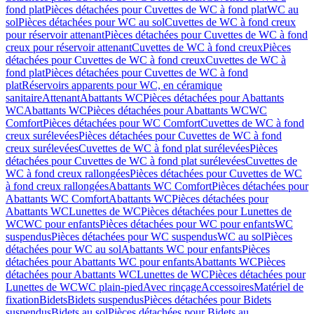
fond plat
Pièces détachées pour Cuvettes de WC à fond plat
WC au
sol
Pièces détachées pour WC au sol
Cuvettes de WC à fond creux
pour réservoir attenant
Pièces détachées pour Cuvettes de WC à fond
creux pour réservoir attenant
Cuvettes de WC à fond creux
Pièces
détachées pour Cuvettes de WC à fond creux
Cuvettes de WC à
fond plat
Pièces détachées pour Cuvettes de WC à fond
plat
Réservoirs apparents pour WC, en céramique
sanitaire
Attenant
Abattants WC
Pièces détachées pour Abattants
WC
Abattants WC
Pièces détachées pour Abattants WC
WC
Comfort
Pièces détachées pour WC Comfort
Cuvettes de WC à fond
creux surélevées
Pièces détachées pour Cuvettes de WC à fond
creux surélevées
Cuvettes de WC à fond plat surélevées
Pièces
détachées pour Cuvettes de WC à fond plat surélevées
Cuvettes de
WC à fond creux rallongées
Pièces détachées pour Cuvettes de WC
à fond creux rallongées
Abattants WC Comfort
Pièces détachées pour
Abattants WC Comfort
Abattants WC
Pièces détachées pour
Abattants WC
Lunettes de WC
Pièces détachées pour Lunettes de
WC
WC pour enfants
Pièces détachées pour WC pour enfants
WC
suspendus
Pièces détachées pour WC suspendus
WC au sol
Pièces
détachées pour WC au sol
Abattants WC pour enfants
Pièces
détachées pour Abattants WC pour enfants
Abattants WC
Pièces
détachées pour Abattants WC
Lunettes de WC
Pièces détachées pour
Lunettes de WC
WC plain-pied
Avec rinçage
Accessoires
Matériel de
fixation
Bidets
Bidets suspendus
Pièces détachées pour Bidets
suspendus
Bidets au sol
Pièces détachées pour Bidets au