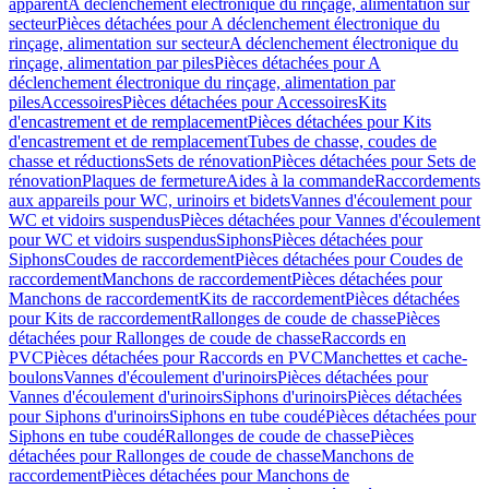
apparent
A déclenchement électronique du rinçage, alimentation sur
secteur
Pièces détachées pour A déclenchement électronique du
rinçage, alimentation sur secteur
A déclenchement électronique du
rinçage, alimentation par piles
Pièces détachées pour A
déclenchement électronique du rinçage, alimentation par
piles
Accessoires
Pièces détachées pour Accessoires
Kits
d'encastrement et de remplacement
Pièces détachées pour Kits
d'encastrement et de remplacement
Tubes de chasse, coudes de
chasse et réductions
Sets de rénovation
Pièces détachées pour Sets de
rénovation
Plaques de fermeture
Aides à la commande
Raccordements
aux appareils pour WC, urinoirs et bidets
Vannes d'écoulement pour
WC et vidoirs suspendus
Pièces détachées pour Vannes d'écoulement
pour WC et vidoirs suspendus
Siphons
Pièces détachées pour
Siphons
Coudes de raccordement
Pièces détachées pour Coudes de
raccordement
Manchons de raccordement
Pièces détachées pour
Manchons de raccordement
Kits de raccordement
Pièces détachées
pour Kits de raccordement
Rallonges de coude de chasse
Pièces
détachées pour Rallonges de coude de chasse
Raccords en
PVC
Pièces détachées pour Raccords en PVC
Manchettes et cache-
boulons
Vannes d'écoulement d'urinoirs
Pièces détachées pour
Vannes d'écoulement d'urinoirs
Siphons d'urinoirs
Pièces détachées
pour Siphons d'urinoirs
Siphons en tube coudé
Pièces détachées pour
Siphons en tube coudé
Rallonges de coude de chasse
Pièces
détachées pour Rallonges de coude de chasse
Manchons de
raccordement
Pièces détachées pour Manchons de