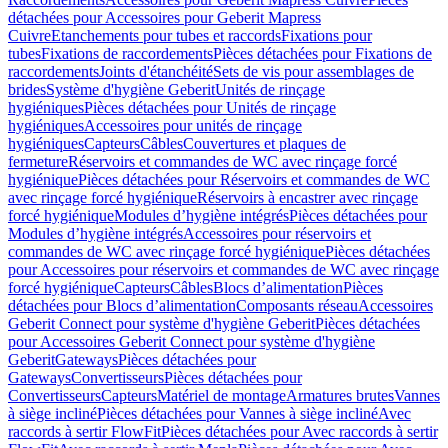
détachées pour Accessoires pour Geberit Mapress
Cuivre
Etanchements pour tubes et raccords
Fixations pour
tubes
Fixations de raccordements
Pièces détachées pour Fixations de
raccordements
Joints d'étanchéité
Sets de vis pour assemblages de
brides
Système d'hygiène Geberit
Unités de rinçage
hygiéniques
Pièces détachées pour Unités de rinçage
hygiéniques
Accessoires pour unités de rinçage
hygiéniques
Capteurs
Câbles
Couvertures et plaques de
fermeture
Réservoirs et commandes de WC avec rinçage forcé
hygiénique
Pièces détachées pour Réservoirs et commandes de WC
avec rinçage forcé hygiénique
Réservoirs à encastrer avec rinçage
forcé hygiénique
Modules d’hygiène intégrés
Pièces détachées pour
Modules d’hygiène intégrés
Accessoires pour réservoirs et
commandes de WC avec rinçage forcé hygiénique
Pièces détachées
pour Accessoires pour réservoirs et commandes de WC avec rinçage
forcé hygiénique
Capteurs
Câbles
Blocs d’alimentation
Pièces
détachées pour Blocs d’alimentation
Composants réseau
Accessoires
Geberit Connect pour système d'hygiène Geberit
Pièces détachées
pour Accessoires Geberit Connect pour système d'hygiène
Geberit
Gateways
Pièces détachées pour
Gateways
Convertisseurs
Pièces détachées pour
Convertisseurs
Capteurs
Matériel de montage
Armatures brutes
Vannes
à siège incliné
Pièces détachées pour Vannes à siège incliné
Avec
raccords à sertir FlowFit
Pièces détachées pour Avec raccords à sertir