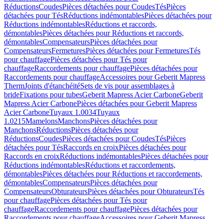
Réductions
Coudes
Pièces détachées pour Coudes
Tés
Pièces
détachées pour Tés
Réductions indémontables
Pièces détachées pour
Réductions indémontables
Réductions et raccords,
démontables
Pièces détachées pour Réductions et raccords,
démontables
Compensateurs
Pièces détachées pour
Compensateurs
Fermetures
Pièces détachées pour Fermetures
Tés
pour chauffage
Pièces détachées pour Tés pour
chauffage
Raccordements pour chauffage
Pièces détachées pour
Raccordements pour chauffage
Accessoires pour Geberit Mapress
Therm
Joints d'étanchéité
Sets de vis pour assemblages à
bride
Fixations pour tubes
Geberit Mapress Acier Carbone
Geberit
Mapress Acier Carbone
Pièces détachées pour Geberit Mapress
Acier Carbone
Tuyaux 1.0034
Tuyaux
1.0215
Mamelons
Manchons
Pièces détachées pour
Manchons
Réductions
Pièces détachées pour
Réductions
Coudes
Pièces détachées pour Coudes
Tés
Pièces
détachées pour Tés
Raccords en croix
Pièces détachées pour
Raccords en croix
Réductions indémontables
Pièces détachées pour
Réductions indémontables
Réductions et raccordements,
démontables
Pièces détachées pour Réductions et raccordements,
démontables
Compensateurs
Pièces détachées pour
Compensateurs
Obturateurs
Pièces détachées pour Obturateurs
Tés
pour chauffage
Pièces détachées pour Tés pour
chauffage
Raccordements pour chauffage
Pièces détachées pour
Raccordements pour chauffage
Accessoires pour Geberit Mapress