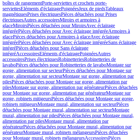
boîtes de rangement
Porte-serviettes et crochets porte-
serviettes
Eléments d'éclairage
Poignées
Jeux de pieds
Tableaux
magnétiques
Prises électriques
Pièces détachées pour Prises
électriques
Autres accessoires
Miroirs et armoires à
glace
Miroirs
Pièces détachées pour Miroirs
Avec éclairage
intégrée
Pièces détachées pour Avec éclairage intégrée
Armoires à
glace
Pièces détachées pour Armoires à glace
Avec éclairage
intégrée
Pièces détachées pour Avec éclairage intégrée
Sans éclairage
intégré
Pièces détachées pour Sans éclairage
intégré
Accessoires
Eléments d'éclairage
Poignées
Autres
accessoires
Prises électriques
Robinetteries
Robinetteries de
lavabo
Pièces détachées pour Robinetteries de lavabo
Montage sur
gorge, alimentation sur secteur
Pièces détachées pour Montage sur
gorge, alimentation sur secteur
Montage sur gorge, alimentation par
piles
Pièces détachées pour Montage sur gorge, alimentation par
piles
Montage sur gorge, alimentation par générateur
Pièces détachées
pour Montage sur gorge, alimentation par générateur
Montage sur
gorge, robinets mitigeurs
Pièces détachées pour Montage sur gorge,
robinets mitigeurs
Montage mural, alimentation sur secteur
Pièces
détachées pour Montage mural, alimentation sur secteur
Montage
mural, alimentation par piles
Pièces détachées pour Montage mural,
alimentation par piles
Montage mural, alimentation par
générateur
Pièces détachées pour Montage mural, alimentation par
générateur
Montage mural, robinets mélangeurs
Pièces détachées
pour Montage mural, robinets mélangeurs
Accessoires
Pièces