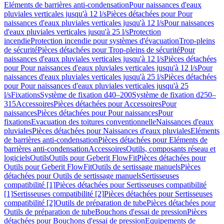
Eléments de barrières anti-condensation
Pour naissances d'eaux
pluviales verticales jusqu'à 12 l/s
Pièces détachées pour Pour
naissances d'eaux pluviales verticales jusqu'à 12 l/s
Pour naissances
d'eaux pluviales verticales jusqu'à 25 l/s
Protection
incendie
Protection incendie pour systèmes d'évacuation
Trop-pleins
de sécurité
Pièces détachées pour Trop-pleins de sécurité
Pour
naissances d'eaux pluviales verticales jusqu'à 12 l/s
Pièces détachées
pour Pour naissances d'eaux pluviales verticales jusqu'à 12 l/s
Pour
naissances d'eaux pluviales verticales jusqu'à 25 l/s
Pièces détachées
pour Pour naissances d'eaux pluviales verticales jusqu'à 25
l/s
Fixations
Système de fixation d40–200
Système de fixation d250–
315
Accessoires
Pièces détachées pour Accessoires
Pour
naissances
Pièces détachées pour Pour naissances
Pour
fixations
Evacuation des toitures conventionnelle
Naissances d'eaux
pluviales
Pièces détachées pour Naissances d'eaux pluviales
Eléments
de barrières anti-condensation
Pièces détachées pour Eléments de
barrières anti-condensation
Accessoires
Outils, composants réseau et
logiciels
Outils
Outils pour Geberit FlowFit
Pièces détachées pour
Outils pour Geberit FlowFit
Outils de sertissage manuels
Pièces
détachées pour Outils de sertissage manuels
Sertisseuses
compatibilité [1]
Pièces détachées pour Sertisseuses compatibilité
[1]
Sertisseuses compatibilité [2]
Pièces détachées pour Sertisseuses
compatibilité [2]
Outils de préparation de tube
Pièces détachées pour
Outils de préparation de tube
Bouchons d'essai de pression
Pièces
détachées pour Bouchons d'essai de pression
Equipements de