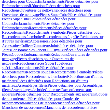
détachées pour Coudes
Embranchements
Pièces détachées pour
Embranchements
Réductions
Pièces détachées pour
Réductions
Ouvertures de nettoyage
Pièces détachées pour
Ouvertures de nettoyage
Pièces SuperTube
Pièces détachées pour
Pièces SuperTube
Coudes
Pièces détachées pour
Coudes
Embranchements
Pièces détachées pour
Embranchements
Raccordements
Pièces détachées pour
Raccordements
Raccordements à emboîter
Pièces détachées pour
Raccordements à emboîter
Raccordements à griffes
Réductions sur
d'autres matériaux
Accessoires
Pièces détachées pour
Accessoires
Colliers
Obturateurs
Joints
Pièces détachées pour
Joints
Consommables
Geberit PE
Tuyaux
Pièces
Pièces détachées pour
Pièces
Coudes
Embranchements
Réductions
Ouvertures de
nettoyage
Pièces détachées pour Ouvertures de
nettoyage
Réductions
Pièces SuperTube
Pièces
spéciales
Raccordements
Pièces détachées pour
Raccordements
Raccords soudés
Raccordements à emboîter
Pièces
détachées pour Raccordements à emboîter
Réductions sur d'autres
matériaux
Pièces détachées pour Réductions sur d'autres
matériaux
Assemblages filetés
Pièces détachées pour Assemblages
filetés
Assemblages de bride
Collerettes
Raccordements aux
appareils
Pièces détachées pour Raccordements aux appareils
Coudes
de raccordement
Pièces détachées pour Coudes de
raccordement
Manchons de raccordement
Pièces détachées pour
Manchons de raccordement
Manchons de raccordement
Pièces