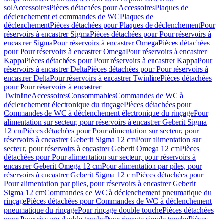
sol
Accessoires
Pièces détachées pour Accessoires
Plaques de
déclenchement et commandes de WC
Plaques de
déclenchement
Pièces détachées pour Plaques de déclenchement
Pour
réservoirs à encastrer Sigma
Pièces détachées pour Pour réservoirs à
encastrer Sigma
Pour réservoirs à encastrer Omega
Pièces détachées
pour Pour réservoirs à encastrer Omega
Pour réservoirs à encastrer
Kappa
Pièces détachées pour Pour réservoirs à encastrer Kappa
Pour
réservoirs à encastrer Delta
Pièces détachées pour Pour réservoirs à
encastrer Delta
Pour réservoirs à encastrer Twinline
Pièces détachées
pour Pour réservoirs à encastrer
Twinline
Accessoires
Consommables
Commandes de WC à
déclenchement électronique du rinçage
Pièces détachées pour
Commandes de WC à déclenchement électronique du rinçage
Pour
alimentation sur secteur, pour réservoirs à encastrer Geberit Sigma
12 cm
Pièces détachées pour Pour alimentation sur secteur, pour
réservoirs à encastrer Geberit Sigma 12 cm
Pour alimentation sur
secteur, pour réservoirs à encastrer Geberit Omega 12 cm
Pièces
détachées pour Pour alimentation sur secteur, pour réservoirs à
encastrer Geberit Omega 12 cm
Pour alimentation par piles, pour
réservoirs à encastrer Geberit Sigma 12 cm
Pièces détachées pour
Pour alimentation par piles, pour réservoirs à encastrer Geberit
Sigma 12 cm
Commandes de WC à déclenchement pneumatique du
rinçage
Pièces détachées pour Commandes de WC à déclenchement
pneumatique du rinçage
Pour rinçage double touche
Pièces détachées
pour Pour rinçage double touche
Pour rinçage simple touche
Pièces