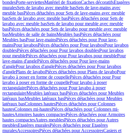
bondes
Porte-serviettes
Matériel de fixation
Caches décoratifs
Etagères
murales
Sets de lavabo avec meuble bas
Sets de lave-mains avec
meuble bas
Pièces détachées pour Sets de lave-mains avec meuble
bas
Sets de lavabo avec meuble bas
Pièces détachées pour Sets de
lavabo avec meuble bas
Sets de lavabo pour meuble avec meuble
bas
Pièces détachées pour Sets de lavabo pour meuble avec meuble
bas
Meubles de salle de bains
Meubles bas
Pièces détachées pour
Meubles bas
Pour lave-mains
Pièces détachées pour Pour lave-
mains
Pour lavabos
Pièces détachées pour Pour lavabos
Pour lavabos
doubles
Pièces détachées pour Pour lavabos doubles
Pour lavabos
pour meuble
Pièces détachées pour Pour lavabos pour meuble
Pour
lave-mains d'angle
Pièces détachées pour Pour lave-mains
d'angle
Pour lavabos d'angle
Pièces détachées pour Pour lavabos
d'angle
Plans de lavabo
Pièces détachées pour Plans de lavabo
Pour
lavabo à poser en forme de coupelle
Pièces détachées pour Pour
lavabo à poser en forme de coupelle
Pour lavabo à poser
rectangulaire
Pièces détachées pour Pour lavabo à poser
rectangulaire
Meubles latéraux bas
Pièces détachées pour Meubles
latéraux bas
Meubles latéraux bas
Pièces détachées pour Meubles
latéraux bas
Colonnes hautes
Pièces détachées pour Colonnes
hautes
Colonnes mi-hautes
Pièces détachées pour Colonnes mi-
hautes
Armoires hautes compactes
Pièces détachées pour Armoires
hautes compactes
Autres meubles
Pièces détachées pour Autres
meubles
Etagères murales
Pièces détachées pour Etagères
murales
Accessoires
Pièces détachées pour Accessoires
Casiers et