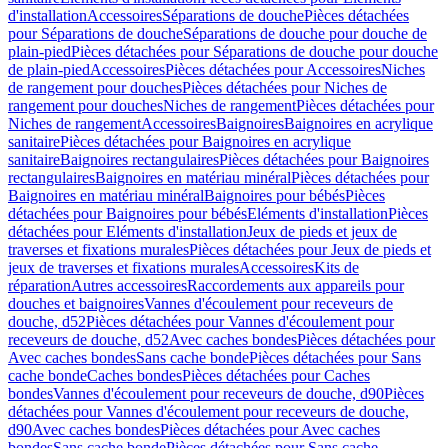
d'installation
Accessoires
Séparations de douche
Pièces détachées
pour Séparations de douche
Séparations de douche pour douche de
plain-pied
Pièces détachées pour Séparations de douche pour douche
de plain-pied
Accessoires
Pièces détachées pour Accessoires
Niches
de rangement pour douches
Pièces détachées pour Niches de
rangement pour douches
Niches de rangement
Pièces détachées pour
Niches de rangement
Accessoires
Baignoires
Baignoires en acrylique
sanitaire
Pièces détachées pour Baignoires en acrylique
sanitaire
Baignoires rectangulaires
Pièces détachées pour Baignoires
rectangulaires
Baignoires en matériau minéral
Pièces détachées pour
Baignoires en matériau minéral
Baignoires pour bébés
Pièces
détachées pour Baignoires pour bébés
Eléments d'installation
Pièces
détachées pour Eléments d'installation
Jeux de pieds et jeux de
traverses et fixations murales
Pièces détachées pour Jeux de pieds et
jeux de traverses et fixations murales
Accessoires
Kits de
réparation
Autres accessoires
Raccordements aux appareils pour
douches et baignoires
Vannes d'écoulement pour receveurs de
douche, d52
Pièces détachées pour Vannes d'écoulement pour
receveurs de douche, d52
Avec caches bondes
Pièces détachées pour
Avec caches bondes
Sans cache bonde
Pièces détachées pour Sans
cache bonde
Caches bondes
Pièces détachées pour Caches
bondes
Vannes d'écoulement pour receveurs de douche, d90
Pièces
détachées pour Vannes d'écoulement pour receveurs de douche,
d90
Avec caches bondes
Pièces détachées pour Avec caches
bondes
Sans cache bonde
Pièces détachées pour Sans cache