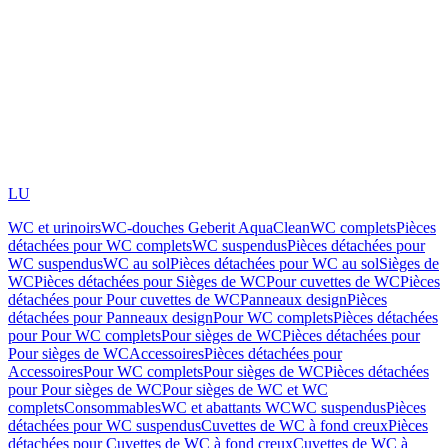
LU
WC et urinoirs
WC-douches Geberit AquaClean
WC complets
Pièces
détachées pour WC complets
WC suspendus
Pièces détachées pour
WC suspendus
WC au sol
Pièces détachées pour WC au sol
Sièges de
WC
Pièces détachées pour Sièges de WC
Pour cuvettes de WC
Pièces
détachées pour Pour cuvettes de WC
Panneaux design
Pièces
détachées pour Panneaux design
Pour WC complets
Pièces détachées
pour Pour WC complets
Pour sièges de WC
Pièces détachées pour
Pour sièges de WC
Accessoires
Pièces détachées pour
Accessoires
Pour WC complets
Pour sièges de WC
Pièces détachées
pour Pour sièges de WC
Pour sièges de WC et WC
complets
Consommables
WC et abattants WC
WC suspendus
Pièces
détachées pour WC suspendus
Cuvettes de WC à fond creux
Pièces
détachées pour Cuvettes de WC à fond creux
Cuvettes de WC à