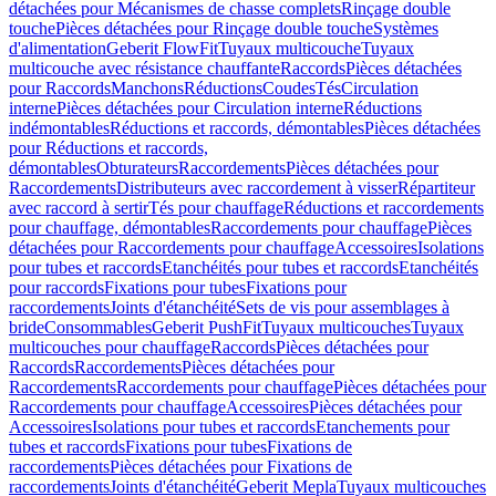
détachées pour Mécanismes de chasse complets
Rinçage double
touche
Pièces détachées pour Rinçage double touche
Systèmes
d'alimentation
Geberit FlowFit
Tuyaux multicouche
Tuyaux
multicouche avec résistance chauffante
Raccords
Pièces détachées
pour Raccords
Manchons
Réductions
Coudes
Tés
Circulation
interne
Pièces détachées pour Circulation interne
Réductions
indémontables
Réductions et raccords, démontables
Pièces détachées
pour Réductions et raccords,
démontables
Obturateurs
Raccordements
Pièces détachées pour
Raccordements
Distributeurs avec raccordement à visser
Répartiteur
avec raccord à sertir
Tés pour chauffage
Réductions et raccordements
pour chauffage, démontables
Raccordements pour chauffage
Pièces
détachées pour Raccordements pour chauffage
Accessoires
Isolations
pour tubes et raccords
Etanchéités pour tubes et raccords
Etanchéités
pour raccords
Fixations pour tubes
Fixations pour
raccordements
Joints d'étanchéité
Sets de vis pour assemblages à
bride
Consommables
Geberit PushFit
Tuyaux multicouches
Tuyaux
multicouches pour chauffage
Raccords
Pièces détachées pour
Raccords
Raccordements
Pièces détachées pour
Raccordements
Raccordements pour chauffage
Pièces détachées pour
Raccordements pour chauffage
Accessoires
Pièces détachées pour
Accessoires
Isolations pour tubes et raccords
Etanchements pour
tubes et raccords
Fixations pour tubes
Fixations de
raccordements
Pièces détachées pour Fixations de
raccordements
Joints d'étanchéité
Geberit Mepla
Tuyaux multicouches