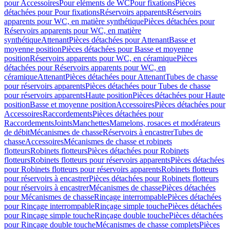
pour Accessoires
Pour eléments de WC
Pour fixations
Pièces
détachées pour Pour fixations
Réservoirs apparents
Réservoirs
apparents pour WC, en matière synthétique
Pièces détachées pour
Réservoirs apparents pour WC, en matière
synthétique
Attenant
Pièces détachées pour Attenant
Basse et
moyenne position
Pièces détachées pour Basse et moyenne
position
Réservoirs apparents pour WC, en céramique
Pièces
détachées pour Réservoirs apparents pour WC, en
céramique
Attenant
Pièces détachées pour Attenant
Tubes de chasse
pour réservoirs apparents
Pièces détachées pour Tubes de chasse
pour réservoirs apparents
Haute position
Pièces détachées pour Haute
position
Basse et moyenne position
Accessoires
Pièces détachées pour
Accessoires
Raccordements
Pièces détachées pour
Raccordements
Joints
Manchettes
Mamelons, rosaces et modérateurs
de débit
Mécanismes de chasse
Réservoirs à encastrer
Tubes de
chasse
Accessoires
Mécanismes de chasse et robinets
flotteurs
Robinets flotteurs
Pièces détachées pour Robinets
flotteurs
Robinets flotteurs pour réservoirs apparents
Pièces détachées
pour Robinets flotteurs pour réservoirs apparents
Robinets flotteurs
pour réservoirs à encastrer
Pièces détachées pour Robinets flotteurs
pour réservoirs à encastrer
Mécanismes de chasse
Pièces détachées
pour Mécanismes de chasse
Rinçage interrompable
Pièces détachées
pour Rinçage interrompable
Rinçage simple touche
Pièces détachées
pour Rinçage simple touche
Rinçage double touche
Pièces détachées
pour Rinçage double touche
Mécanismes de chasse complets
Pièces