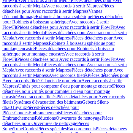
FlowFit
Avec raccords à sertir Mepla
Pièces détachées pour Avec
raccords à sertir Mepla
Avec raccords à sertir Mapress
Pièces
détachées pour Avec raccords à sertir Mapress
Vannes
d’échantillonnage
Robinets à boisseau sphérique
Pièces détachées
pour Robinets à boisseau sphérique
Avec raccords à sertir
FlowFit
Pièces détachées pour Avec raccords à sertir FlowFit
Avec
raccords à sertir Mepla
Pièces détachées pour Avec raccords à sertir
Mepla
Avec raccords à sertir Mapress
Pièces détachées pour Avec
raccords à sertir Mapress
Robinets à boisseau sphérique pour
montage encastré
Pièces détachées pour Robinets à boisseau
sphérique pour montage encastré
Avec raccords à sertir
FlowFit
Pièces détachées pour Avec raccords à sertir FlowFit
Avec
raccords à sertir Mepla
Pièces détachées pour Avec raccords à sertir
Mepla
Avec raccords à sertir Mapress
Pièces détachées pour Avec
raccords à sertir Mapress
Avec raccords filetés
Pièces détachées pour
Avec raccords filetés
Clapets de non retour
Avec raccords à sertir
Mapress
Unités pour compteur d'eau pour montage encastré
Pièces
détachées pour Unités pour compteur d'eau pour montage
encastré
Avec raccords filetés
Pièces détachées pour Avec raccords
filetés
Systèmes d'évacuation des bâtiments
Geberit Silent-
db20
Tuyaux
Pièces
Pièces détachées pour
Pièces
Coudes
Embranchements
Pièces détachées pour
Embranchements
Réductions
Ouvertures de nettoyage
Pièces
détachées pour Ouvertures de nettoyage
Pièces
SuperTube
Coudes
Pièces spéciales
Raccordements
Pièces détachées