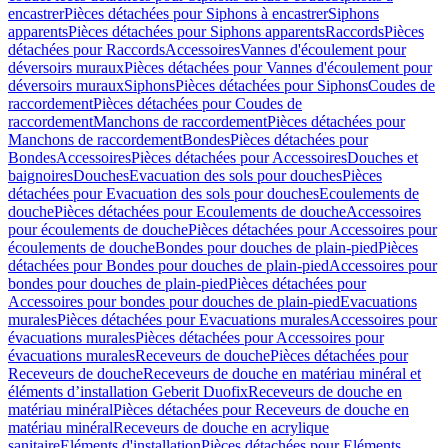
encastrer
Pièces détachées pour Siphons à encastrer
Siphons
apparents
Pièces détachées pour Siphons apparents
Raccords
Pièces
détachées pour Raccords
Accessoires
Vannes d'écoulement pour
déversoirs muraux
Pièces détachées pour Vannes d'écoulement pour
déversoirs muraux
Siphons
Pièces détachées pour Siphons
Coudes de
raccordement
Pièces détachées pour Coudes de
raccordement
Manchons de raccordement
Pièces détachées pour
Manchons de raccordement
Bondes
Pièces détachées pour
Bondes
Accessoires
Pièces détachées pour Accessoires
Douches et
baignoires
Douches
Evacuation des sols pour douches
Pièces
détachées pour Evacuation des sols pour douches
Ecoulements de
douche
Pièces détachées pour Ecoulements de douche
Accessoires
pour écoulements de douche
Pièces détachées pour Accessoires pour
écoulements de douche
Bondes pour douches de plain-pied
Pièces
détachées pour Bondes pour douches de plain-pied
Accessoires pour
bondes pour douches de plain-pied
Pièces détachées pour
Accessoires pour bondes pour douches de plain-pied
Evacuations
murales
Pièces détachées pour Evacuations murales
Accessoires pour
évacuations murales
Pièces détachées pour Accessoires pour
évacuations murales
Receveurs de douche
Pièces détachées pour
Receveurs de douche
Receveurs de douche en matériau minéral et
éléments d’installation Geberit Duofix
Receveurs de douche en
matériau minéral
Pièces détachées pour Receveurs de douche en
matériau minéral
Receveurs de douche en acrylique
sanitaire
Eléments d'installation
Pièces détachées pour Eléments