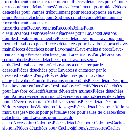
raccordement
Coudes de raccordement
Pièces détachées pour Coudes
de raccordement
Manchettes
Vannes d'écoulement pour bidets
Pièces
détachées pour Vannes d'écoulement pour bidets
Siphons en tube
coudé
Pièces détachées pour Siphons en tube coudé
Manchons de
raccordement
Coudes de
raccordement
Recouvrements
Raccords
Joints
Point
d'eau
Lavabos
Lavabos
Pièces détachées pour Lavabos
Lavabos
doubles
Lavabos pour meuble
Pièces détachées pour Lavabos pour
meuble
Lavabos à poser
Pièces détachées pour Lavabos à poser
Lave-
mains
Pièces détachées pour Lave-mains
Lave-mains à poser
Lave-
mains d'angle
Pièces détachées pour Lave-mains d'angle
Lavabos
semi-emboîtés
Pièces détachées pour Lavabos semi-
emboîtés
Lavabos à emboîter
Lavabos à encastrer par le
dessous
Pièces détachées pour Lavabos à encastrer par le
dessous
Lavabos d'angle
Pièces détachées pour Lavabos
d'angle
Lavabos Comfort
Lavabos pour enfants
Pièces détachées pour
Lavabos pour enfants
Lavabos
Lavabos collectifs
Pièces détachées
pour Lavabos collectifs
Autres déversoirs muraux
Pièces détachées
pour Autres déversoirs muraux
Déversoirs muraux
Pièces détachées
pour Déversoirs muraux
Vidoirs suspendus
Pièces détachées pour
Vidoirs suspendus
Vidoirs multi-usages
Pièces détachées pour Vidoirs
multi-usages
Vidoirs pour plâtre
Lavabos pour salles de classe
Pièces
détachées pour Lavabos pour salles de
classe
Accessoires
Colonnes
Pièces détachées pour Colonnes
Cache-
siphons
Pièces détachées pour Cache-siphons
Accessoires
Caches