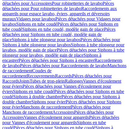
détachées pour Accessoires
Pour robinetteries de lavabo
Pièces
détachées pour Pour robinetteries de lavabo
Raccordements aux
appareils pour espace lavabo, éviers, appareils et déversoirs
muraux
Vidages pour lavabos
Pièces détachées pour Vidages pour
lavabos
Siphons en tube coudé
Pièces détachées pour Siphons en
tube coudé
Siphons en tube coudé, modèle gain de place
Pièces
détachées pour Siphons en tube coudé, modèle gain de
place
Siphons à tube plongeur pour lavabos
Pièces détachées pour
Siphons à tube plongeur pour lavabos
Siphons à tube plongeur pour
lavabos, modèle gain de place
Pièces détachées pour Siphons à tube
plongeur pour lavabos, modèle gain de place
Siphons à
encastrer
Pièces détachées pour Siphons à encastrer
Raccordements
de lavabo
Pièces détachées pour Raccordements de lavabo
Manchons
de raccordement
Coudes de
raccordement
Recouvrements
Raccords
Pièces détachées pour
Raccords
Joints
Tubes de trop-plein
Rallonges
Vannes d'écoulement
pour éviers
Pièces détachées pour Vannes d'écoulement pour
éviers
Siphons en tube coudé
Pièces détachées pour Siphons en tube
coudé
Siphons à double chambre
Pièces détachées pour Siphons à
double chambre
Siphons pour évier
Pièces détachées pour Siphons
pour évier
Manchons de raccordement
Pièces détachées pour
Manchons de raccordement
Accessoires
Pièces détachées pour
Accessoires
Vannes d'écoulement pour appareils
Pièces détachées
pour Vannes d'écoulement pour appareils
Siphons en tube
coudé
Pièces détachées pour Siphons en tube coudé
Siphons à