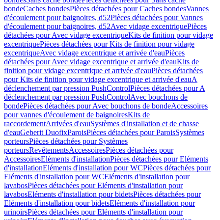
bonde
Caches bondes
Pièces détachées pour Caches bondes
Vannes
d'écoulement pour baignoires, d52
Pièces détachées pour Vannes
d'écoulement pour baignoires, d52
Avec vidage excentrique
Pièces
détachées pour Avec vidage excentrique
Kits de finition pour vidage
excentrique
Pièces détachées pour Kits de finition pour vidage
excentrique
Avec vidage excentrique et arrivée d'eau
Pièces
détachées pour Avec vidage excentrique et arrivée d'eau
Kits de
finition pour vidage excentrique et arrivée d'eau
Pièces détachées
pour Kits de finition pour vidage excentrique et arrivée d'eau
A
déclenchement par pression PushControl
Pièces détachées pour A
déclenchement par pression PushControl
Avec bouchons de
bonde
Pièces détachées pour Avec bouchons de bonde
Accessoires
pour vannes d'écoulement de baignoires
Kits de
raccordement
Arrivées d'eau
Systèmes d'installation et de chasse
d'eau
Geberit Duofix
Parois
Pièces détachées pour Parois
Systèmes
porteurs
Pièces détachées pour Systèmes
porteurs
Revêtements
Accessoires
Pièces détachées pour
Accessoires
Eléments d'installation
Pièces détachées pour Eléments
d'installation
Eléments d'installation pour WC
Pièces détachées pour
Eléments d'installation pour WC
Eléments d'installation pour
lavabos
Pièces détachées pour Eléments d'installation pour
lavabos
Eléments d'installation pour bidets
Pièces détachées pour
Eléments d'installation pour bidets
Eléments d'installation pour
urinoirs
Pièces détachées pour Eléments d'installation pour