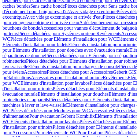
détachées pour Caches bondes
Vannes d'écoulement pour receveurs d
caches bondes
Sans cache bonde
Pièces détachées pour Sans cache bo
d'écoulement pour baignoires, d52
Avec vidage excentrique
Pièces dét
excentrique
Avec vidage excentrique et arrivée d'eau
Pièces détachées 
pour vidage excentrique et arrivée d'eau
A déclenchement par pressio
bouchons de bonde
Accessoires pour vannes d'écoulement de baignoi
porteurs
Pièces détachées pour Systèmes porteurs
Revêtements
Accesso
WC
Pièces détachées pour Eléments d'installation pour WC
Eléments d
Eléments d'installation pour bidets
Eléments d'installation pour urinoir
pour Eléments d'installation pour douches avec évacuation murale
Elé
séparations de douche
Pièces détachées pour Eléments pour séparatio
robinetteries
Pièces détachées pour Eléments d'installation pour robinet
lave-vaisselle
Eléments d'installation pour charges de console
Pièces dé
pour éviers
Accessoires
Pièces détachées pour Accessoires
Geberit GIS
préfabrications
Accessoires pour l'isolation phonique
Revêtements
Eléme
pour WC
Eléments d'installation pour lavabos
Pièces détachées pour El
d'installation pour urinoirs
Pièces détachées pour Eléments d'installatio
évacuation murale
Eléments d’installation pour douches
Eléments d’ins
robinetteries et appareils
Pièces détachées pour Eléments d'installation 
machines à laver et lave-vaisselle
Eléments d'installation pour charges
WC
Pièces détachées pour Modules pour WC
Accessoires
Pièces détac
d'alimentation
Pour évacuation
Geberit Kombifix
Eléments d'installatio
WC
Eléments d'installation pour lavabos
Pièces détachées pour Elément
d'installation pour urinoirs
Pièces détachées pour Eléments d'installatio
pour Accessoires
Pour eléments de WC
Pour fixations
Pièces détachées