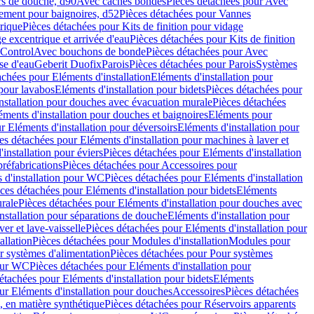
rs de douche, d90
Avec caches bondes
Pièces détachées pour Avec
ement pour baignoires, d52
Pièces détachées pour Vannes
trique
Pièces détachées pour Kits de finition pour vidage
ge excentrique et arrivée d'eau
Pièces détachées pour Kits de finition
hControl
Avec bouchons de bonde
Pièces détachées pour Avec
se d'eau
Geberit Duofix
Parois
Pièces détachées pour Parois
Systèmes
achées pour Eléments d'installation
Eléments d'installation pour
 pour lavabos
Eléments d'installation pour bidets
Pièces détachées pour
nstallation pour douches avec évacuation murale
Pièces détachées
ments d'installation pour douches et baignoires
Eléments pour
r Eléments d'installation pour déversoirs
Eléments d'installation pour
es détachées pour Eléments d'installation pour machines à laver et
installation pour éviers
Pièces détachées pour Eléments d'installation
réfabrications
Pièces détachées pour Accessoires pour
 d'installation pour WC
Pièces détachées pour Eléments d'installation
ces détachées pour Eléments d'installation pour bidets
Eléments
urale
Pièces détachées pour Eléments d'installation pour douches avec
nstallation pour séparations de douche
Eléments d'installation pour
er et lave-vaisselle
Pièces détachées pour Eléments d'installation pour
allation
Pièces détachées pour Modules d'installation
Modules pour
r systèmes d'alimentation
Pièces détachées pour Pour systèmes
pour WC
Pièces détachées pour Eléments d'installation pour
étachées pour Eléments d'installation pour bidets
Eléments
ur Eléments d'installation pour douches
Accessoires
Pièces détachées
 en matière synthétique
Pièces détachées pour Réservoirs apparents