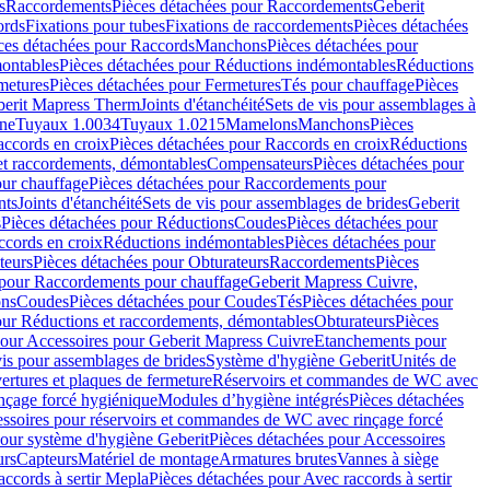
s
Raccordements
Pièces détachées pour Raccordements
Geberit
ords
Fixations pour tubes
Fixations de raccordements
Pièces détachées
ces détachées pour Raccords
Manchons
Pièces détachées pour
ontables
Pièces détachées pour Réductions indémontables
Réductions
metures
Pièces détachées pour Fermetures
Tés pour chauffage
Pièces
berit Mapress Therm
Joints d'étanchéité
Sets de vis pour assemblages à
one
Tuyaux 1.0034
Tuyaux 1.0215
Mamelons
Manchons
Pièces
ccords en croix
Pièces détachées pour Raccords en croix
Réductions
et raccordements, démontables
Compensateurs
Pièces détachées pour
ur chauffage
Pièces détachées pour Raccordements pour
nts
Joints d'étanchéité
Sets de vis pour assemblages de brides
Geberit
s
Pièces détachées pour Réductions
Coudes
Pièces détachées pour
ccords en croix
Réductions indémontables
Pièces détachées pour
teurs
Pièces détachées pour Obturateurs
Raccordements
Pièces
 pour Raccordements pour chauffage
Geberit Mapress Cuivre,
ons
Coudes
Pièces détachées pour Coudes
Tés
Pièces détachées pour
our Réductions et raccordements, démontables
Obturateurs
Pièces
pour Accessoires pour Geberit Mapress Cuivre
Etanchements pour
vis pour assemblages de brides
Système d'hygiène Geberit
Unités de
rtures et plaques de fermeture
Réservoirs et commandes de WC avec
inçage forcé hygiénique
Modules d’hygiène intégrés
Pièces détachées
essoires pour réservoirs et commandes de WC avec rinçage forcé
our système d'hygiène Geberit
Pièces détachées pour Accessoires
urs
Capteurs
Matériel de montage
Armatures brutes
Vannes à siège
accords à sertir Mepla
Pièces détachées pour Avec raccords à sertir