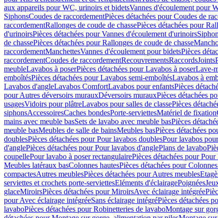
aux appareils pour WC, urinoirs et bidets
Vannes d'écoulement pour W
Siphons
Coudes de raccordement
Pièces détachées pour Coudes de ra
raccordement
Rallonges de coude de chasse
Pièces détachées pour Ral
d'urinoirs
Pièces détachées pour Vannes d'écoulement d'urinoirs
Siphon
de chasse
Pièces détachées pour Rallonges de coude de chasse
Mancho
raccordement
Manchettes
Vannes d'écoulement pour bidets
Pièces déta
raccordement
Coudes de raccordement
Recouvrements
Raccords
Joints
meuble
Lavabos à poser
Pièces détachées pour Lavabos à poser
Lave-m
emboîtés
Pièces détachées pour Lavabos semi-emboîtés
Lavabos à emb
Lavabos d'angle
Lavabos Comfort
Lavabos pour enfants
Pièces détach
pour Autres déversoirs muraux
Déversoirs muraux
Pièces détachées p
usages
Vidoirs pour plâtre
Lavabos pour salles de classe
Pièces détaché
siphons
Accessoires
Caches bondes
Porte-serviettes
Matériel de fixation
mains avec meuble bas
Sets de lavabo avec meuble bas
Pièces détaché
meuble bas
Meubles de salle de bains
Meubles bas
Pièces détachées po
doubles
Pièces détachées pour Pour lavabos doubles
Pour lavabos pou
d'angle
Pièces détachées pour Pour lavabos d'angle
Plans de lavabo
Piè
coupelle
Pour lavabo à poser rectangulaire
Pièces détachées pour Pour 
Meubles latéraux bas
Colonnes hautes
Pièces détachées pour Colonnes
compactes
Autres meubles
Pièces détachées pour Autres meubles
Etagè
serviettes et crochets porte-serviettes
Eléments d'éclairage
Poignées
Jeu
glace
Miroirs
Pièces détachées pour Miroirs
Avec éclairage intégrée
Pièc
pour Avec éclairage intégrée
Sans éclairage intégré
Pièces détachées po
lavabo
Pièces détachées pour Robinetteries de lavabo
Montage sur gorg
détachées pour Montage sur gorge, alimentation par piles
Montage sur 