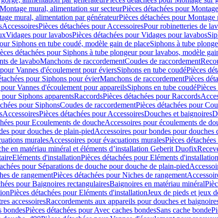
Montage mural, alimentation sur secteur
Pièces détachées pour Montage 
age mural, alimentation par générateur
Pièces détachées pour Montage m
s
Accessoires
Pièces détachées pour Accessoires
Pour robinetteries de la
ux
Vidages pour lavabos
Pièces détachées pour Vidages pour lavabos
Sip
our Siphons en tube coudé, modèle gain de place
Siphons à tube plonge
ièces détachées pour Siphons à tube plongeur pour lavabos, modèle gai
nts de lavabo
Manchons de raccordement
Coudes de raccordement
Reco
 pour Vannes d'écoulement pour éviers
Siphons en tube coudé
Pièces dé
étachées pour Siphons pour évier
Manchons de raccordement
Pièces dét
 pour Vannes d'écoulement pour appareils
Siphons en tube coudé
Pièces
s pour Siphons apparents
Raccords
Pièces détachées pour Raccords
Acces
achées pour Siphons
Coudes de raccordement
Pièces détachées pour Co
s
Accessoires
Pièces détachées pour Accessoires
Douches et baignoires
D
chées pour Ecoulements de douche
Accessoires pour écoulements de do
des pour douches de plain-pied
Accessoires pour bondes pour douches d
cuations murales
Accessoires pour évacuations murales
Pièces détachées
e en matériau minéral et éléments d’installation Geberit Duofix
Receve
aire
Eléments d'installation
Pièces détachées pour Eléments d'installatio
tachées pour Séparations de douche pour douche de plain-pied
Accessoi
hes de rangement
Pièces détachées pour Niches de rangement
Accessoir
chées pour Baignoires rectangulaires
Baignoires en matériau minéral
Pièc
tion
Pièces détachées pour Eléments d'installation
Jeux de pieds et jeux d
res accessoires
Raccordements aux appareils pour douches et baignoire
s bondes
Pièces détachées pour Avec caches bondes
Sans cache bonde
Pi