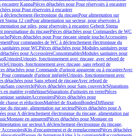
à encastrer Kappa
Pièces détachées pour Pour réservoirs à encastrer
chées pour Pour réservoirs à encastrer
 déclenchement électronique du rinçage
Pour alimentation sur
erit Sigma 12 cm
Pour alimentation sur secteur, pour réservoirs à
imentation par piles, pour réservoirs à encastrer Geberit Sigma
 pneumatique du rinçage
Pièces détachées pour Commandes de WC
ouche
Pièces détachées pour Pour rinçage simple touche
Accessoires
rement
Pour commandes de WC à déclenchement électronique du
 sanitaires pour WC
Pièces détachées pour Modules sanitaires pour
 détachées pour Accessoires
Consommables
Modules sanitaires pour
sol
Urinoirs
Urinoirs, fonctionnement avec rinçage, avec rebord de
rcle
Urinoirs, fonctionnement avec rinçage, sans rebord de
ces détachées pour Commande d'urinoir apparente ou à encastrer
Avec
r Pour commande d'urinoir intégrée
Urinoirs, fonctionnement avec
es détachées pour Sans rebord de rinçage
Avec rebord de
eau
Sans couvercle
Pièces détachées pour Sans couvercle
Séparations
rs en matière synthétique
Séparations d'urinoirs en verre
Pièces
ramique sanitaire
Accessoires
Pièces détachées pour
de chasse et réductions
Matériel de fixation
Bondes
Diffuseur
ue du rinçage, alimentation sur secteur
Pièces détachées pour A
ées pour A déclenchement électronique du rinçage, alimentation par
asic
Montage en apparent
Pièces détachées pour Montage en
imentation sur secteur
A déclenchement électronique du rinçage,
r Accessoires
Kits d'encastrement et de remplacement
Pièces détachées
 rénovation
Plaques de fermeture
Aides à la commande
Raccordements