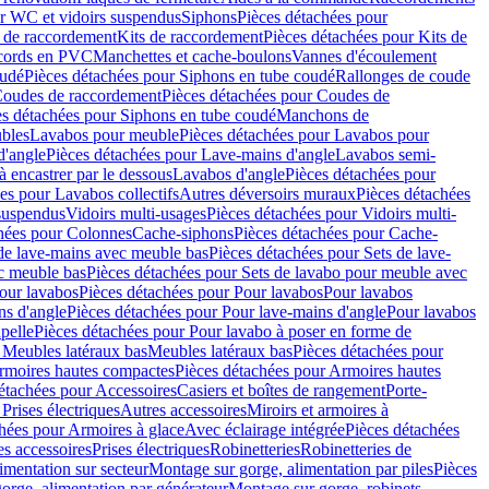
r WC et vidoirs suspendus
Siphons
Pièces détachées pour
 de raccordement
Kits de raccordement
Pièces détachées pour Kits de
ccords en PVC
Manchettes et cache-boulons
Vannes d'écoulement
oudé
Pièces détachées pour Siphons en tube coudé
Rallonges de coude
oudes de raccordement
Pièces détachées pour Coudes de
es détachées pour Siphons en tube coudé
Manchons de
bles
Lavabos pour meuble
Pièces détachées pour Lavabos pour
d'angle
Pièces détachées pour Lave-mains d'angle
Lavabos semi-
 encastrer par le dessous
Lavabos d'angle
Pièces détachées pour
es pour Lavabos collectifs
Autres déversoirs muraux
Pièces détachées
 suspendus
Vidoirs multi-usages
Pièces détachées pour Vidoirs multi-
hées pour Colonnes
Cache-siphons
Pièces détachées pour Cache-
de lave-mains avec meuble bas
Pièces détachées pour Sets de lave-
c meuble bas
Pièces détachées pour Sets de lavabo pour meuble avec
our lavabos
Pièces détachées pour Pour lavabos
Pour lavabos
ns d'angle
Pièces détachées pour Pour lave-mains d'angle
Pour lavabos
pelle
Pièces détachées pour Pour lavabo à poser en forme de
 Meubles latéraux bas
Meubles latéraux bas
Pièces détachées pour
rmoires hautes compactes
Pièces détachées pour Armoires hautes
étachées pour Accessoires
Casiers et boîtes de rangement
Porte-
Prises électriques
Autres accessoires
Miroirs et armoires à
hées pour Armoires à glace
Avec éclairage intégrée
Pièces détachées
es accessoires
Prises électriques
Robinetteries
Robinetteries de
imentation sur secteur
Montage sur gorge, alimentation par piles
Pièces
orge, alimentation par générateur
Montage sur gorge, robinets