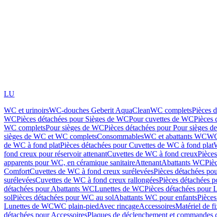
LU
WC et urinoirs
WC-douches Geberit AquaClean
WC complets
Pièces 
WC
Pièces détachées pour Sièges de WC
Pour cuvettes de WC
Pièces 
WC complets
Pour sièges de WC
Pièces détachées pour Pour sièges 
sièges de WC et WC complets
Consommables
WC et abattants WC
WC
de WC à fond plat
Pièces détachées pour Cuvettes de WC à fond plat
fond creux pour réservoir attenant
Cuvettes de WC à fond creux
Pièce
apparents pour WC, en céramique sanitaire
Attenant
Abattants WC
Piè
Comfort
Cuvettes de WC à fond creux surélevées
Pièces détachées po
surélevées
Cuvettes de WC à fond creux rallongées
Pièces détachées p
détachées pour Abattants WC
Lunettes de WC
Pièces détachées pour 
sol
Pièces détachées pour WC au sol
Abattants WC pour enfants
Pièces
Lunettes de WC
WC plain-pied
Avec rinçage
Accessoires
Matériel de f
détachées pour Accessoires
Plaques de déclenchement et commandes