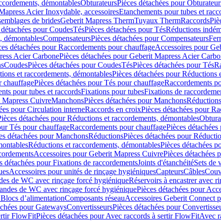
accordements, démontables
Obturateurs
Pièces détachées pour Obturateur
Mapress Acier Inoxydable, accessoires
Etanchements pour tubes et racc
ssemblages de brides
Geberit Mapress Therm
Tuyaux Therm
Raccords
Piè
 détachées pour Coudes
Tés
Pièces détachées pour Tés
Réductions indém
s, démontables
Compensateurs
Pièces détachées pour Compensateurs
Fer
ces détachées pour Raccordements pour chauffage
Accessoires pour Ge
ress Acier Carbone
Pièces détachées pour Geberit Mapress Acier Carb
ns
Coudes
Pièces détachées pour Coudes
Tés
Pièces détachées pour Tés
Ra
ions et raccordements, démontables
Pièces détachées pour Réductions 
r chauffage
Pièces détachées pour Tés pour chauffage
Raccordements po
ts pour tubes et raccords
Fixations pour tubes
Fixations de raccordeme
t Mapress Cuivre
Manchons
Pièces détachées pour Manchons
Réduction
ées pour Circulation interne
Raccords en croix
Pièces détachées pour Ra
Pièces détachées pour Réductions et raccordements, démontables
Obtura
our Tés pour chauffage
Raccordements pour chauffage
Pièces détachées
es détachées pour Manchons
Réductions
Pièces détachées pour Réducti
montables
Réductions et raccordements, démontables
Pièces détachées p
cordements
Accessoires pour Geberit Mapress Cuivre
Pièces détachées 
s détachées pour Fixations de raccordements
Joints d'étanchéité
Sets de 
ues
Accessoires pour unités de rinçage hygiéniques
Capteurs
Câbles
Couve
des de WC avec rinçage forcé hygiénique
Réservoirs à encastrer avec r
mandes de WC avec rinçage forcé hygiénique
Pièces détachées pour Acc
 Blocs d’alimentation
Composants réseau
Accessoires Geberit Connect p
achées pour Gateways
Convertisseurs
Pièces détachées pour Convertisse
rtir FlowFit
Pièces détachées pour Avec raccords à sertir FlowFit
Avec r