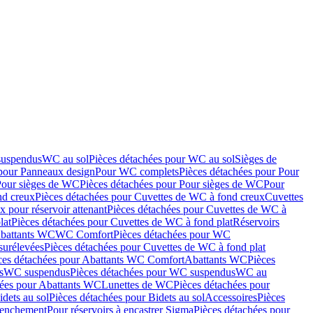
suspendus
WC au sol
Pièces détachées pour WC au sol
Sièges de
 pour Panneaux design
Pour WC complets
Pièces détachées pour Pour
Pour sièges de WC
Pièces détachées pour Pour sièges de WC
Pour
nd creux
Pièces détachées pour Cuvettes de WC à fond creux
Cuvettes
 pour réservoir attenant
Pièces détachées pour Cuvettes de WC à
lat
Pièces détachées pour Cuvettes de WC à fond plat
Réservoirs
Abattants WC
WC Comfort
Pièces détachées pour WC
surélevées
Pièces détachées pour Cuvettes de WC à fond plat
ces détachées pour Abattants WC Comfort
Abattants WC
Pièces
s
WC suspendus
Pièces détachées pour WC suspendus
WC au
hées pour Abattants WC
Lunettes de WC
Pièces détachées pour
idets au sol
Pièces détachées pour Bidets au sol
Accessoires
Pièces
clenchement
Pour réservoirs à encastrer Sigma
Pièces détachées pour