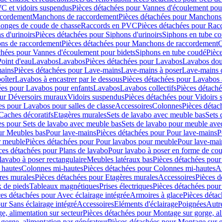
C et vidoirs suspendus
Pièces détachées pour Vannes d'écoulement pou
ccordement
Manchons de raccordement
Pièces détachées pour Manchons
longes de coude de chasse
Raccords en PVC
Pièces détachées pour Ra
s d'urinoirs
Pièces détachées pour Siphons d'urinoirs
Siphons en tube c
ns de raccordement
Pièces détachées pour Manchons de raccordement
C
chées pour Vannes d'écoulement pour bidets
Siphons en tube coudé
Pièc
Point d'eau
Lavabos
Lavabos
Pièces détachées pour Lavabos
Lavabos dou
ains
Pièces détachées pour Lave-mains
Lave-mains à poser
Lave-mains 
oîter
Lavabos à encastrer par le dessous
Pièces détachées pour Lavabos à
ées pour Lavabos pour enfants
Lavabos
Lavabos collectifs
Pièces détaché
our Déversoirs muraux
Vidoirs suspendus
Pièces détachées pour Vidoirs
es pour Lavabos pour salles de classe
Accessoires
Colonnes
Pièces détac
Caches décoratifs
Etagères murales
Sets de lavabo avec meuble bas
Sets 
es pour Sets de lavabo avec meuble bas
Sets de lavabo pour meuble ave
ur Meubles bas
Pour lave-mains
Pièces détachées pour Pour lave-mains
P
r meuble
Pièces détachées pour Pour lavabos pour meuble
Pour lave-mai
ces détachées pour Plans de lavabo
Pour lavabo à poser en forme de cou
lavabo à poser rectangulaire
Meubles latéraux bas
Pièces détachées pour
 hautes
Colonnes mi-hautes
Pièces détachées pour Colonnes mi-hautes
A
res murales
Pièces détachées pour Etagères murales
Accessoires
Pièces d
x de pieds
Tableaux magnétiques
Prises électriques
Pièces détachées pour 
es détachées pour Avec éclairage intégrée
Armoires à glace
Pièces détac
ur Sans éclairage intégré
Accessoires
Eléments d'éclairage
Poignées
Autr
e, alimentation sur secteur
Pièces détachées pour Montage sur gorge, al
gorge, alimentation par générateur
Pièces détachées pour Montage sur g