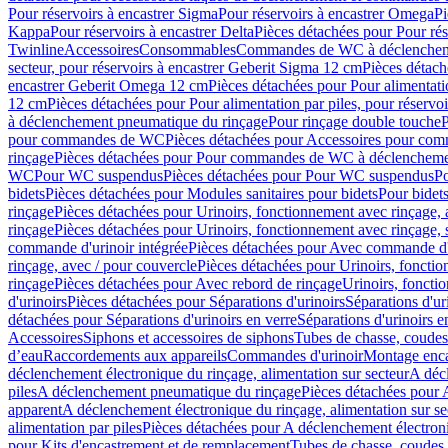
Pour réservoirs à encastrer Sigma
Pour réservoirs à encastrer Omega
Pi
Kappa
Pour réservoirs à encastrer Delta
Pièces détachées pour Pour rés
Twinline
Accessoires
Consommables
Commandes de WC à déclenchemen
secteur, pour réservoirs à encastrer Geberit Sigma 12 cm
Pièces détach
encastrer Geberit Omega 12 cm
Pièces détachées pour Pour alimentati
12 cm
Pièces détachées pour Pour alimentation par piles, pour réservo
à déclenchement pneumatique du rinçage
Pour rinçage double touche
P
pour commandes de WC
Pièces détachées pour Accessoires pour c
rinçage
Pièces détachées pour Pour commandes de WC à déclenchemen
WC
Pour WC suspendus
Pièces détachées pour Pour WC suspendus
P
bidets
Pièces détachées pour Modules sanitaires pour bidets
Pour bidets
rinçage
Pièces détachées pour Urinoirs, fonctionnement avec rinçage, 
rinçage
Pièces détachées pour Urinoirs, fonctionnement avec rinçage, 
commande d'urinoir intégrée
Pièces détachées pour Avec commande d'u
rinçage, avec / pour couvercle
Pièces détachées pour Urinoirs, fonctio
rinçage
Pièces détachées pour Avec rebord de rinçage
Urinoirs, foncti
d'urinoirs
Pièces détachées pour Séparations d'urinoirs
Séparations d'ur
détachées pour Séparations d'urinoirs en verre
Séparations d'urinoirs e
Accessoires
Siphons et accessoires de siphons
Tubes de chasse, coudes
d’eau
Raccordements aux appareils
Commandes d'urinoir
Montage enca
déclenchement électronique du rinçage, alimentation sur secteur
A décl
piles
A déclenchement pneumatique du rinçage
Pièces détachées pour
apparent
A déclenchement électronique du rinçage, alimentation sur se
alimentation par piles
Pièces détachées pour A déclenchement électroni
pour Kits d'encastrement et de remplacement
Tubes de chasse, coudes 