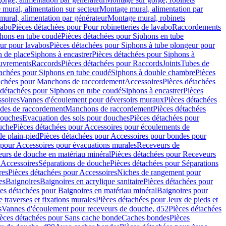
mural, alimentation sur secteur
Montage mural, alimentation par
ural, alimentation par générateur
Montage mural, robinets
vabo
Pièces détachées pour Pour robinetteries de lavabo
Raccordements
hons en tube coudé
Pièces détachées pour Siphons en tube
ur pour lavabos
Pièces détachées pour Siphons à tube plongeur pour
n de place
Siphons à encastrer
Pièces détachées pour Siphons à
uvrements
Raccords
Pièces détachées pour Raccords
Joints
Tubes de
tachées pour Siphons en tube coudé
Siphons à double chambre
Pièces
achées pour Manchons de raccordement
Accessoires
Pièces détachées
 détachées pour Siphons en tube coudé
Siphons à encastrer
Pièces
soires
Vannes d'écoulement pour déversoirs muraux
Pièces détachées
udes de raccordement
Manchons de raccordement
Pièces détachées
ouches
Evacuation des sols pour douches
Pièces détachées pour
uche
Pièces détachées pour Accessoires pour écoulements de
e plain-pied
Pièces détachées pour Accessoires pour bondes pour
 pour Accessoires pour évacuations murales
Receveurs de
urs de douche en matériau minéral
Pièces détachées pour Receveurs
n
Accessoires
Séparations de douche
Pièces détachées pour Séparations
res
Pièces détachées pour Accessoires
Niches de rangement pour
es
Baignoires
Baignoires en acrylique sanitaire
Pièces détachées pour
es détachées pour Baignoires en matériau minéral
Baignoires pour
e traverses et fixations murales
Pièces détachées pour Jeux de pieds et
s
Vannes d'écoulement pour receveurs de douche, d52
Pièces détachées
èces détachées pour Sans cache bonde
Caches bondes
Pièces