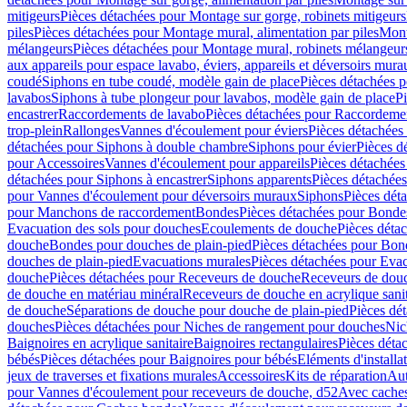
mitigeurs
Pièces détachées pour Montage sur gorge, robinets mitigeurs
piles
Pièces détachées pour Montage mural, alimentation par piles
Mont
mélangeurs
Pièces détachées pour Montage mural, robinets mélangeur
aux appareils pour espace lavabo, éviers, appareils et déversoirs mura
coudé
Siphons en tube coudé, modèle gain de place
Pièces détachées p
lavabos
Siphons à tube plongeur pour lavabos, modèle gain de place
P
encastrer
Raccordements de lavabo
Pièces détachées pour Raccordeme
trop-plein
Rallonges
Vannes d'écoulement pour éviers
Pièces détachées
détachées pour Siphons à double chambre
Siphons pour évier
Pièces d
pour Accessoires
Vannes d'écoulement pour appareils
Pièces détachées
détachées pour Siphons à encastrer
Siphons apparents
Pièces détachée
pour Vannes d'écoulement pour déversoirs muraux
Siphons
Pièces dét
pour Manchons de raccordement
Bondes
Pièces détachées pour Bonde
Evacuation des sols pour douches
Ecoulements de douche
Pièces déta
douche
Bondes pour douches de plain-pied
Pièces détachées pour Bon
douches de plain-pied
Evacuations murales
Pièces détachées pour Eva
douche
Pièces détachées pour Receveurs de douche
Receveurs de douch
de douche en matériau minéral
Receveurs de douche en acrylique sanit
de douche
Séparations de douche pour douche de plain-pied
Pièces dé
douches
Pièces détachées pour Niches de rangement pour douches
Nic
Baignoires en acrylique sanitaire
Baignoires rectangulaires
Pièces déta
bébés
Pièces détachées pour Baignoires pour bébés
Eléments d'installa
jeux de traverses et fixations murales
Accessoires
Kits de réparation
Aut
pour Vannes d'écoulement pour receveurs de douche, d52
Avec cache