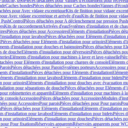
e douche, d90
Pièces détachées pour Vannes d'écoulement pour receveu
nde
Caches bondes
Pièces détachées pour Caches bondes
Vannes d'écoul
achées pour Avec vidage excentrique
Kits de finition pour vidage excen
pour Avec vidage excentrique et arrivée d'eau
Kits de finition pour vida
n PushControl
Pièces détachées pour A déclenchement par pression Pus
res
Kits de raccordement
Arrivées d'eau
Systèmes d'installation et de chas
ires
Pièces détachées pour Accessoires
Eléments d'installation
Pièces dét
'installation pour lavabos
Pièces détachées pour Eléments d'installation
s
Pièces détachées pour Eléments d'installation pour urinoirs
Eléments d'i
ments d'installation pour douches et baignoires
Pièces détachées pour Elé
ns de douche
Eléments d'installation pour déversoirs
Pièces détachées pou
teries
Eléments d'installation pour machines à laver et lave-vaisselle
Pièc
tachées pour Eléments d'installation pour charges de console
Eléments d'
Parois
Pièces détachées pour Parois
Systèmes porteurs
Accessoires pour p
nts d'installation
Pièces détachées pour Eléments d'installation
Eléments
éments d'installation pour lavabos
Eléments d'installation pour bidets
Piè
n pour urinoirs
Eléments d'installation pour douches avec évacuation m
tallation pour séparations de douche
Pièces détachées pour Eléments d’i
pour robinetteries et appareils
Eléments d'installation pour machines à lav
 de console
Accessoires
Pièces détachées pour Accessoires
Modules d'inst
hées pour Accessoires
Pour parois
Pièces détachées pour Pour parois
Pou
n
Pièces détachées pour Eléments d'installation
Eléments d'installation 
s d'installation pour lavabos
Eléments d'installation pour bidets
Pièces d
n pour urinoirs
Eléments d'installation pour douches
Pièces détachées po
 pour Pour fixations
Réservoirs apparents
Réservoirs apparents pour WC,