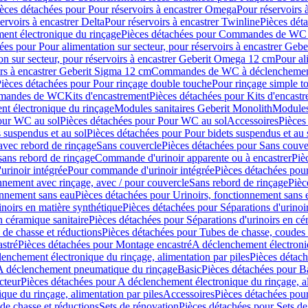
èces détachées pour Pour réservoirs à encastrer Omega
Pour réservoirs 
ervoirs à encastrer Delta
Pour réservoirs à encastrer Twinline
Pièces déta
t électronique du rinçage
Pièces détachées pour Commandes de WC à
ées pour Pour alimentation sur secteur, pour réservoirs à encastrer Geb
on sur secteur, pour réservoirs à encastrer Geberit Omega 12 cm
Pour al
irs à encastrer Geberit Sigma 12 cm
Commandes de WC à déclenchement
ièces détachées pour Pour rinçage double touche
Pour rinçage simple t
ommandes de WC
Kits d'encastrement
Pièces détachées pour Kits d'encast
t électronique du rinçage
Modules sanitaires Geberit Monolith
Modules
our WC au sol
Pièces détachées pour Pour WC au sol
Accessoires
Pièces
 suspendus et au sol
Pièces détachées pour Pour bidets suspendus et au 
avec rebord de rinçage
Sans couvercle
Pièces détachées pour Sans couve
sans rebord de rinçage
Commande d'urinoir apparente ou à encastrer
Piè
rinoir intégrée
Pour commande d'urinoir intégrée
Pièces détachées pou
nnement avec rinçage, avec / pour couvercle
Sans rebord de rinçage
Pièc
onnement sans eau
Pièces détachées pour Urinoirs, fonctionnement sans 
inoirs en matière synthétique
Pièces détachées pour Séparations d'urinoi
n céramique sanitaire
Pièces détachées pour Séparations d'urinoirs en cé
 de chasse et réductions
Pièces détachées pour Tubes de chasse, coudes 
stré
Pièces détachées pour Montage encastré
A déclenchement électroniq
enchement électronique du rinçage, alimentation par piles
Pièces détach
 A déclenchement pneumatique du rinçage
Basic
Pièces détachées pour B
cteur
Pièces détachées pour A déclenchement électronique du rinçage, al
que du rinçage, alimentation par piles
Accessoires
Pièces détachées pou
de chasse et réductions
Sets de rénovation
Pièces détachées pour Sets de