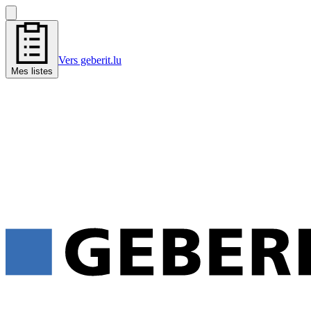
Vers geberit.lu
Mes listes