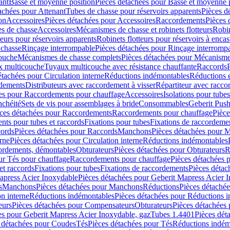
ant
Basse et moyenne position
Pièces détachées pour Basse et moyenne 
achées pour Attenant
Tubes de chasse pour réservoirs apparents
Pièces d
on
Accessoires
Pièces détachées pour Accessoires
Raccordements
Pièces 
s de chasse
Accessoires
Mécanismes de chasse et robinets flotteurs
Robin
eurs pour réservoirs apparents
Robinets flotteurs pour réservoirs à encas
 chasse
Rinçage interrompable
Pièces détachées pour Rinçage interromp
touche
Mécanismes de chasse complets
Pièces détachées pour Mécanisme
 multicouche
Tuyaux multicouche avec résistance chauffante
Raccords
étachées pour Circulation interne
Réductions indémontables
Réductions e
rdements
Distributeurs avec raccordement à visser
Répartiteur avec raccor
es pour Raccordements pour chauffage
Accessoires
Isolations pour tubes
nchéité
Sets de vis pour assemblages à bride
Consommables
Geberit Push
ces détachées pour Raccordements
Raccordements pour chauffage
Pièce
ts pour tubes et raccords
Fixations pour tubes
Fixations de raccordeme
ords
Pièces détachées pour Raccords
Manchons
Pièces détachées pour 
erne
Pièces détachées pour Circulation interne
Réductions indémontables
cordements, démontables
Obturateurs
Pièces détachées pour Obturateurs
R
ur Tés pour chauffage
Raccordements pour chauffage
Pièces détachées 
et raccords
Fixations pour tubes
Fixations de raccordements
Pièces détac
apress Acier Inoxydable
Pièces détachées pour Geberit Mapress Acier 
s
Manchons
Pièces détachées pour Manchons
Réductions
Pièces détaché
on interne
Réductions indémontables
Pièces détachées pour Réductions 
eurs
Pièces détachées pour Compensateurs
Obturateurs
Pièces détachées 
es pour Geberit Mapress Acier Inoxydable, gaz
Tubes 1.4401
Pièces dét
 détachées pour Coudes
Tés
Pièces détachées pour Tés
Réductions indém