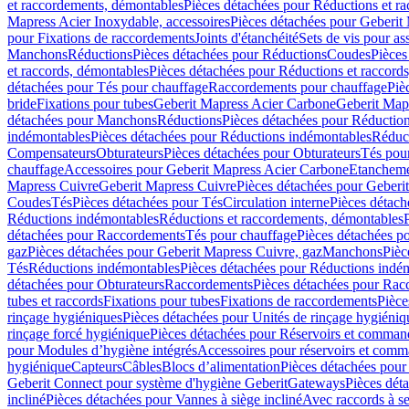
et raccordements, démontables
Pièces détachées pour Réductions et r
Mapress Acier Inoxydable, accessoires
Pièces détachées pour Geberit 
pour Fixations de raccordements
Joints d'étanchéité
Sets de vis pour a
Manchons
Réductions
Pièces détachées pour Réductions
Coudes
Pièces
et raccords, démontables
Pièces détachées pour Réductions et raccord
détachées pour Tés pour chauffage
Raccordements pour chauffage
Piè
bride
Fixations pour tubes
Geberit Mapress Acier Carbone
Geberit Map
détachées pour Manchons
Réductions
Pièces détachées pour Réductio
indémontables
Pièces détachées pour Réductions indémontables
Réduct
Compensateurs
Obturateurs
Pièces détachées pour Obturateurs
Tés pou
chauffage
Accessoires pour Geberit Mapress Acier Carbone
Etanchemen
Mapress Cuivre
Geberit Mapress Cuivre
Pièces détachées pour Geberi
Coudes
Tés
Pièces détachées pour Tés
Circulation interne
Pièces détach
Réductions indémontables
Réductions et raccordements, démontables
détachées pour Raccordements
Tés pour chauffage
Pièces détachées p
gaz
Pièces détachées pour Geberit Mapress Cuivre, gaz
Manchons
Pièc
Tés
Réductions indémontables
Pièces détachées pour Réductions indé
détachées pour Obturateurs
Raccordements
Pièces détachées pour Rac
tubes et raccords
Fixations pour tubes
Fixations de raccordements
Pièce
rinçage hygiéniques
Pièces détachées pour Unités de rinçage hygiéniq
rinçage forcé hygiénique
Pièces détachées pour Réservoirs et comman
pour Modules d’hygiène intégrés
Accessoires pour réservoirs et com
hygiénique
Capteurs
Câbles
Blocs d’alimentation
Pièces détachées pour
Geberit Connect pour système d'hygiène Geberit
Gateways
Pièces dét
incliné
Pièces détachées pour Vannes à siège incliné
Avec raccords à se