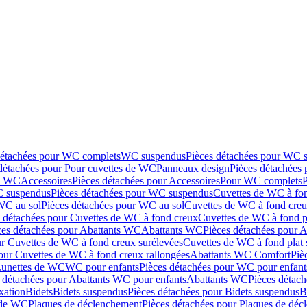
détachées pour WC complets
WC suspendus
Pièces détachées pour WC 
détachées pour Pour cuvettes de WC
Panneaux design
Pièces détachées
de WC
Accessoires
Pièces détachées pour Accessoires
Pour WC complets
 suspendus
Pièces détachées pour WC suspendus
Cuvettes de WC à fo
WC au sol
Pièces détachées pour WC au sol
Cuvettes de WC à fond creux
s détachées pour Cuvettes de WC à fond creux
Cuvettes de WC à fond p
ces détachées pour Abattants WC
Abattants WC
Pièces détachées pour 
ur Cuvettes de WC à fond creux surélevées
Cuvettes de WC à fond plat 
our Cuvettes de WC à fond creux rallongées
Abattants WC Comfort
Piè
Lunettes de WC
WC pour enfants
Pièces détachées pour WC pour enfant
 détachées pour Abattants WC pour enfants
Abattants WC
Pièces détac
ixation
Bidets
Bidets suspendus
Pièces détachées pour Bidets suspendus
B
 de WC
Plaques de déclenchement
Pièces détachées pour Plaques de dé