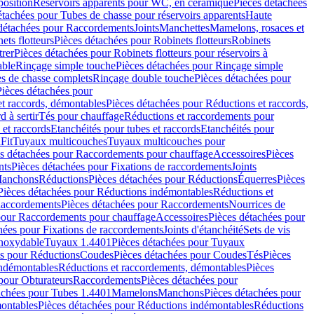
position
Réservoirs apparents pour WC, en céramique
Pièces détachées
étachées pour Tubes de chasse pour réservoirs apparents
Haute
détachées pour Raccordements
Joints
Manchettes
Mamelons, rosaces et
ets flotteurs
Pièces détachées pour Robinets flotteurs
Robinets
trer
Pièces détachées pour Robinets flotteurs pour réservoirs à
able
Rinçage simple touche
Pièces détachées pour Rinçage simple
s de chasse complets
Rinçage double touche
Pièces détachées pour
Pièces détachées pour
t raccords, démontables
Pièces détachées pour Réductions et raccords,
d à sertir
Tés pour chauffage
Réductions et raccordements pour
 et raccords
Etanchéités pour tubes et raccords
Etanchéités pour
Fit
Tuyaux multicouches
Tuyaux multicouches pour
s détachées pour Raccordements pour chauffage
Accessoires
Pièces
nts
Pièces détachées pour Fixations de raccordements
Joints
Manchons
Réductions
Pièces détachées pour Réductions
Équerres
Pièces
Pièces détachées pour Réductions indémontables
Réductions et
accordements
Pièces détachées pour Raccordements
Nourrices de
pour Raccordements pour chauffage
Accessoires
Pièces détachées pour
hées pour Fixations de raccordements
Joints d'étanchéité
Sets de vis
Inoxydable
Tuyaux 1.4401
Pièces détachées pour Tuyaux
es pour Réductions
Coudes
Pièces détachées pour Coudes
Tés
Pièces
indémontables
Réductions et raccordements, démontables
Pièces
pour Obturateurs
Raccordements
Pièces détachées pour
achées pour Tubes 1.4401
Mamelons
Manchons
Pièces détachées pour
ontables
Pièces détachées pour Réductions indémontables
Réductions