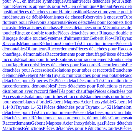
pour WC, en matière synthétique
Attenant
Pièces détachées pour Atten
pour Réservoirs apparents pour WC, en céramique
Attenant
Pièces dét
position
Pièces détachées pour Haute position
Basse et moyenne positi
modérateurs de débit
Mécanismes de chasse
Réservoirs à encastrer
Tube
flotteurs pour réservoirs apparents
Pièces détachées pour Robinets flott
encastrer
Mécanismes de chasse
Pièces détachées pour Mécanismes de
touche
Rinçage double touche
Pièces détachées pour Rinçage double 
Rinçage double touche
Systèmes d'alimentation
Geberit FlowFit
Tuyaux
Raccords
Manchons
Réductions
Coudes
Tés
Circulation interne
Pièces d
démontables
Obturateurs
Raccordements
Pièces détachées pour Racco
chauffage, démontables
Raccordements pour chauffage
Pièces détaché
raccords
Fixations pour tubes
Fixations pour raccordements
Joints d'éta
chauffage
Raccords
Pièces détachées pour Raccords
Raccordements
Piè
détachées pour Accessoires
Isolations pour tubes et raccords
Etanchemen
d'étanchéité
Geberit Mepla
Tuyaux multicouches pour eau potable
Racc
détachées pour Équerres
Tés
Pièces détachées pour Tés
Circulation int
raccordements, démontables
Pièces détachées pour Réductions et rac
distribution avec raccord fileté
Tés pour chauffage
Pièces détachées po
Accessoires
Isolations pour tubes et raccords
Etanchements pour tubes 
pour assemblages à bride
Geberit Mapress Acier Inoxydable
Geberit M
1.4401
Tuyaux 1.4521
Pièces détachées pour Tuyaux 1.4521
Mamelon
détachées pour Tés
Circulation interne
Pièces détachées pour Circulati
détachées pour Réductions et raccordements, démontables
Compensat
Raccordements
Geberit Mapress Acier Inoxydable, gaz
Pièces détaché
Manchons
Réductions
Pièces détachées pour Réductions
Coudes
Pièces