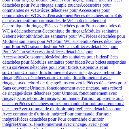
détachées pour Pour rinçage simple touche
Accessoires pour
commandes de WC
Pièces détachées pour Accessoires pour
commandes de WC
Kits d'encastrement
Pièces détachées pour Kits
d'encastrement
Pour commandes de WC à déclenchement
électronique du rinçage
Pièces détachées pour Pour commandes de
WC à déclenchement électronique du rinçage
Modules sanitaires
Geberit Monolith
Modules sanitaires pour WC
Pièces détachées pour
Modules sanitaires pour WC
Pour WC suspendus
Pièces détachées
pour Pour WC suspendus
Pour WC au sol
Pièces détachées pour
Pour WC au sol
Accessoires
Pièces détachées pour
Accessoires
Consommables
Modules sanitaires pour bidets
Pièces
détachées pour Modules sanitaires pour bidets
Pour bidets suspendus
et au sol
Pièces détachées pour Pour bidets suspendus et au
sol
Urinoirs
Urinoirs, fonctionnement avec rinçage, avec rebord de
rinçage
Pièces détachées pour Urinoirs, fonctionnement avec
rinçage, avec rebord de rinçage
Sans couvercle
Pièces détachées pour
Sans couvercle
Urinoirs, fonctionnement avec rinçage, sans rebord
de rinçage
Pièces détachées pour Urinoirs, fonctionnement avec
rinçage, sans rebord de rinçage
Commande d'urinoir apparente ou à
encastrer
Pièces détachées pour Commande d'urinoir apparente ou à
encastrer
Avec commande d'urinoir intégrée
Pièces détachées pour
Avec commande d'urinoir intégrée
Pour commande d'urinoir
intégrée
Pièces détachées pour Pour commande d'urinoir
intégrée
Urinoirs, fonctionnement avec rinçage, avec / pour