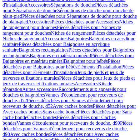
d'installation
Accessoires
Séparations de douche
Pièces détachées
pour Séparations de douche
Séparations de douche pour douche de
plain-pied
Pièces détachées pour Séparations de douche pour douche
de plain-pied
Accessoires
Pièces détachées pour Accessoires
Niches
de rangement pour douches
Pièces détachées pour Niches de
rangement pour douches
Niches de rangement
Pièces détachées pour
Niches de rangement
Accessoires
Baignoires
Baignoires en acrylique
sanitaire
Pièces détachées pour Baignoires en acrylique
sanitaire
Baignoires rectangulaires
Pièces détachées pour Baignoires
rectangulaires
Baignoires en matériau minéral
Pièces détachées pour
Baignoires en matériau minéral
Baignoires pour bébés
Pièces
détachées pour Baignoires pour bébés
Eléments d'installation
Pièces
détachées pour Eléments d'installation
Jeux de pieds et jeux de
traverses et fixations murales
Pièces détachées pour Jeux de pieds et
jeux de traverses et fixations murales
Accessoires
Kits de
réparation
Autres accessoires
Raccordements aux appareils pour
douches et baignoires
Vannes d'écoulement pour receveurs de
douche, d52
Pièces détachées pour Vannes d'écoulement pour
receveurs de douche, d52
Avec caches bondes
Pièces détachées pour
Avec caches bondes
Sans cache bonde
Pièces détachées pour Sans
cache bonde
Caches bondes
Pièces détachées pour Caches
bondes
Vannes d'écoulement pour receveurs de douche, d90
Pièces
détachées pour Vannes d'écoulement pour receveurs de douche,
d90
Avec caches bondes
Pièces détachées pour Avec caches
bondes
Sans cache bonde
Pièces détachées pour Sans cache