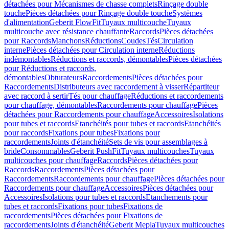
détachées pour Mécanismes de chasse complets
Rinçage double
touche
Pièces détachées pour Rinçage double touche
Systèmes
d'alimentation
Geberit FlowFit
Tuyaux multicouche
Tuyaux
multicouche avec résistance chauffante
Raccords
Pièces détachées
pour Raccords
Manchons
Réductions
Coudes
Tés
Circulation
interne
Pièces détachées pour Circulation interne
Réductions
indémontables
Réductions et raccords, démontables
Pièces détachées
pour Réductions et raccords,
démontables
Obturateurs
Raccordements
Pièces détachées pour
Raccordements
Distributeurs avec raccordement à visser
Répartiteur
avec raccord à sertir
Tés pour chauffage
Réductions et raccordements
pour chauffage, démontables
Raccordements pour chauffage
Pièces
détachées pour Raccordements pour chauffage
Accessoires
Isolations
pour tubes et raccords
Etanchéités pour tubes et raccords
Etanchéités
pour raccords
Fixations pour tubes
Fixations pour
raccordements
Joints d'étanchéité
Sets de vis pour assemblages à
bride
Consommables
Geberit PushFit
Tuyaux multicouches
Tuyaux
multicouches pour chauffage
Raccords
Pièces détachées pour
Raccords
Raccordements
Pièces détachées pour
Raccordements
Raccordements pour chauffage
Pièces détachées pour
Raccordements pour chauffage
Accessoires
Pièces détachées pour
Accessoires
Isolations pour tubes et raccords
Etanchements pour
tubes et raccords
Fixations pour tubes
Fixations de
raccordements
Pièces détachées pour Fixations de
raccordements
Joints d'étanchéité
Geberit Mepla
Tuyaux multicouches