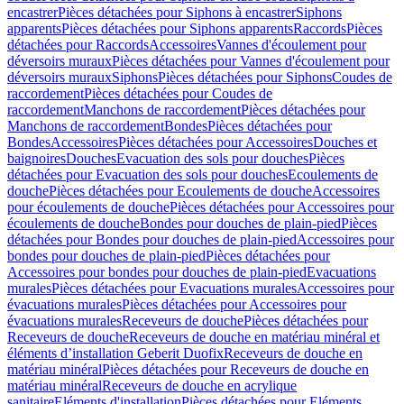
encastrer
Pièces détachées pour Siphons à encastrer
Siphons
apparents
Pièces détachées pour Siphons apparents
Raccords
Pièces
détachées pour Raccords
Accessoires
Vannes d'écoulement pour
déversoirs muraux
Pièces détachées pour Vannes d'écoulement pour
déversoirs muraux
Siphons
Pièces détachées pour Siphons
Coudes de
raccordement
Pièces détachées pour Coudes de
raccordement
Manchons de raccordement
Pièces détachées pour
Manchons de raccordement
Bondes
Pièces détachées pour
Bondes
Accessoires
Pièces détachées pour Accessoires
Douches et
baignoires
Douches
Evacuation des sols pour douches
Pièces
détachées pour Evacuation des sols pour douches
Ecoulements de
douche
Pièces détachées pour Ecoulements de douche
Accessoires
pour écoulements de douche
Pièces détachées pour Accessoires pour
écoulements de douche
Bondes pour douches de plain-pied
Pièces
détachées pour Bondes pour douches de plain-pied
Accessoires pour
bondes pour douches de plain-pied
Pièces détachées pour
Accessoires pour bondes pour douches de plain-pied
Evacuations
murales
Pièces détachées pour Evacuations murales
Accessoires pour
évacuations murales
Pièces détachées pour Accessoires pour
évacuations murales
Receveurs de douche
Pièces détachées pour
Receveurs de douche
Receveurs de douche en matériau minéral et
éléments d’installation Geberit Duofix
Receveurs de douche en
matériau minéral
Pièces détachées pour Receveurs de douche en
matériau minéral
Receveurs de douche en acrylique
sanitaire
Eléments d'installation
Pièces détachées pour Eléments