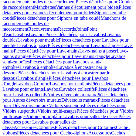
raccordement
Coudes de raccordement
Pièces détachées pour Coudes
de raccordement
Manchettes
Vannes d'écoulement pour bidets
Pièces
détachées pour Vannes d'écoulement pour bidets
Siphons en tube
coudé
Pièces détachées pour Siphons en tube coudé
Manchons de
raccordement
Coudes de
raccordement
Recouvrements
Raccords
Joints
Point
d'eau
Lavabos
Lavabos
Pièces détachées pour Lavabos
Lavabos
doubles
Lavabos pour meuble
Pièces détachées pour Lavabos pour
meuble
Lavabos à poser
Pièces détachées pour Lavabos à poser
Lave-
mains
Pièces détachées pour Lave-mains
Lave-mains à poser
Lave-
mains d'angle
Pièces détachées pour Lave-mains d'angle
Lavabos
semi-emboîtés
Pièces détachées pour Lavabos semi-
emboîtés
Lavabos à emboîter
Lavabos à encastrer par le
dessous
Pièces détachées pour Lavabos à encastrer par le
dessous
Lavabos d'angle
Pièces détachées pour Lavabos
d'angle
Lavabos Comfort
Lavabos pour enfants
Pièces détachées pour
Lavabos pour enfants
Lavabos
Lavabos collectifs
Pièces détachées
pour Lavabos collectifs
Autres déversoirs muraux
Pièces détachées
pour Autres déversoirs muraux
Déversoirs muraux
Pièces détachées
pour Déversoirs muraux
Vidoirs suspendus
Pièces détachées pour
Vidoirs suspendus
Vidoirs multi-usages
Pièces détachées pour Vidoirs
multi-usages
Vidoirs pour plâtre
Lavabos pour salles de classe
Pièces
détachées pour Lavabos pour salles de
classe
Accessoires
Colonnes
Pièces détachées pour Colonnes
Cache-
siphons
Pièces détachées pour Cache-siphons
Accessoires
Caches