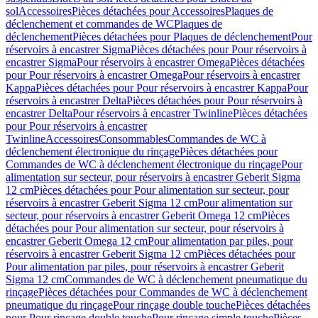
sol
Accessoires
Pièces détachées pour Accessoires
Plaques de
déclenchement et commandes de WC
Plaques de
déclenchement
Pièces détachées pour Plaques de déclenchement
Pour
réservoirs à encastrer Sigma
Pièces détachées pour Pour réservoirs à
encastrer Sigma
Pour réservoirs à encastrer Omega
Pièces détachées
pour Pour réservoirs à encastrer Omega
Pour réservoirs à encastrer
Kappa
Pièces détachées pour Pour réservoirs à encastrer Kappa
Pour
réservoirs à encastrer Delta
Pièces détachées pour Pour réservoirs à
encastrer Delta
Pour réservoirs à encastrer Twinline
Pièces détachées
pour Pour réservoirs à encastrer
Twinline
Accessoires
Consommables
Commandes de WC à
déclenchement électronique du rinçage
Pièces détachées pour
Commandes de WC à déclenchement électronique du rinçage
Pour
alimentation sur secteur, pour réservoirs à encastrer Geberit Sigma
12 cm
Pièces détachées pour Pour alimentation sur secteur, pour
réservoirs à encastrer Geberit Sigma 12 cm
Pour alimentation sur
secteur, pour réservoirs à encastrer Geberit Omega 12 cm
Pièces
détachées pour Pour alimentation sur secteur, pour réservoirs à
encastrer Geberit Omega 12 cm
Pour alimentation par piles, pour
réservoirs à encastrer Geberit Sigma 12 cm
Pièces détachées pour
Pour alimentation par piles, pour réservoirs à encastrer Geberit
Sigma 12 cm
Commandes de WC à déclenchement pneumatique du
rinçage
Pièces détachées pour Commandes de WC à déclenchement
pneumatique du rinçage
Pour rinçage double touche
Pièces détachées
pour Pour rinçage double touche
Pour rinçage simple touche
Pièces