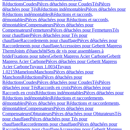
Réductions
Coudes
Pièces détachées pour Coudes
Tés
Pièces
détachées pour Tés
Réductions indémontables
Pièces détachées pour
Réductions indémontables
Réductions et raccords,
démontables
Pièces détachées pour Réductions et raccords,
démontables
Compensateurs
Pièces détachées pour
Compensateurs
Fermetures
Pièces détachées pour Fermetures
Tés
pour chauffage
Pièces détachées pour Tés pour
chauffage
Raccordements pour chauffage
Pièces détachées pour
Raccordements pour chauffage
Accessoires pour Geberit Mapress
Therm
Joints d'étanchéité
Sets de vis pour assemblages à
bride
Fixations pour tubes
Geberit Mapress Acier Carbone
Geberit
Mapress Acier Carbone
Pièces détachées pour Geberit Mapress
Acier Carbone
Tuyaux 1.0034
Tuyaux
1.0215
Mamelons
Manchons
Pièces détachées pour
Manchons
Réductions
Pièces détachées pour
Réductions
Coudes
Pièces détachées pour Coudes
Tés
Pièces
détachées pour Tés
Raccords en croix
Pièces détachées pour
Raccords en croix
Réductions indémontables
Pièces détachées pour
Réductions indémontables
Réductions et raccordements,
démontables
Pièces détachées pour Réductions et raccordements,
démontables
Compensateurs
Pièces détachées pour
Compensateurs
Obturateurs
Pièces détachées pour Obturateurs
Tés
pour chauffage
Pièces détachées pour Tés pour
chauffage
Raccordements pour chauffage
Pièces détachées pour
Raccordements pour chauffage
Accessoires pour Geberit Mapress