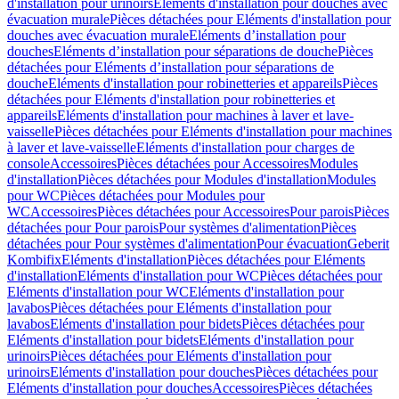
d'installation pour urinoirs
Eléments d'installation pour douches avec
évacuation murale
Pièces détachées pour Eléments d'installation pour
douches avec évacuation murale
Eléments d’installation pour
douches
Eléments d’installation pour séparations de douche
Pièces
détachées pour Eléments d’installation pour séparations de
douche
Eléments d'installation pour robinetteries et appareils
Pièces
détachées pour Eléments d'installation pour robinetteries et
appareils
Eléments d'installation pour machines à laver et lave-
vaisselle
Pièces détachées pour Eléments d'installation pour machines
à laver et lave-vaisselle
Eléments d'installation pour charges de
console
Accessoires
Pièces détachées pour Accessoires
Modules
d'installation
Pièces détachées pour Modules d'installation
Modules
pour WC
Pièces détachées pour Modules pour
WC
Accessoires
Pièces détachées pour Accessoires
Pour parois
Pièces
détachées pour Pour parois
Pour systèmes d'alimentation
Pièces
détachées pour Pour systèmes d'alimentation
Pour évacuation
Geberit
Kombifix
Eléments d'installation
Pièces détachées pour Eléments
d'installation
Eléments d'installation pour WC
Pièces détachées pour
Eléments d'installation pour WC
Eléments d'installation pour
lavabos
Pièces détachées pour Eléments d'installation pour
lavabos
Eléments d'installation pour bidets
Pièces détachées pour
Eléments d'installation pour bidets
Eléments d'installation pour
urinoirs
Pièces détachées pour Eléments d'installation pour
urinoirs
Eléments d'installation pour douches
Pièces détachées pour
Eléments d'installation pour douches
Accessoires
Pièces détachées