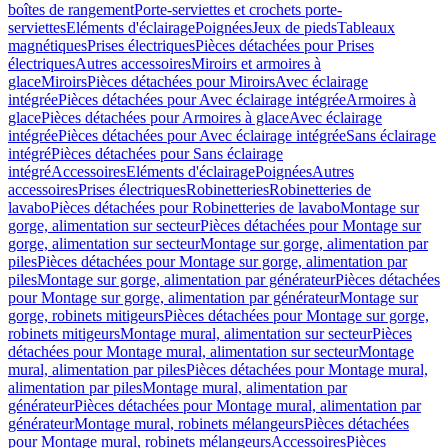
boîtes de rangement
Porte-serviettes et crochets porte-
serviettes
Eléments d'éclairage
Poignées
Jeux de pieds
Tableaux
magnétiques
Prises électriques
Pièces détachées pour Prises
électriques
Autres accessoires
Miroirs et armoires à
glace
Miroirs
Pièces détachées pour Miroirs
Avec éclairage
intégrée
Pièces détachées pour Avec éclairage intégrée
Armoires à
glace
Pièces détachées pour Armoires à glace
Avec éclairage
intégrée
Pièces détachées pour Avec éclairage intégrée
Sans éclairage
intégré
Pièces détachées pour Sans éclairage
intégré
Accessoires
Eléments d'éclairage
Poignées
Autres
accessoires
Prises électriques
Robinetteries
Robinetteries de
lavabo
Pièces détachées pour Robinetteries de lavabo
Montage sur
gorge, alimentation sur secteur
Pièces détachées pour Montage sur
gorge, alimentation sur secteur
Montage sur gorge, alimentation par
piles
Pièces détachées pour Montage sur gorge, alimentation par
piles
Montage sur gorge, alimentation par générateur
Pièces détachées
pour Montage sur gorge, alimentation par générateur
Montage sur
gorge, robinets mitigeurs
Pièces détachées pour Montage sur gorge,
robinets mitigeurs
Montage mural, alimentation sur secteur
Pièces
détachées pour Montage mural, alimentation sur secteur
Montage
mural, alimentation par piles
Pièces détachées pour Montage mural,
alimentation par piles
Montage mural, alimentation par
générateur
Pièces détachées pour Montage mural, alimentation par
générateur
Montage mural, robinets mélangeurs
Pièces détachées
pour Montage mural, robinets mélangeurs
Accessoires
Pièces