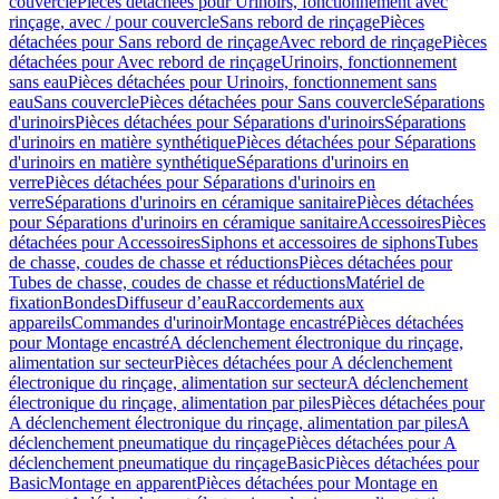
couvercle
Pièces détachées pour Urinoirs, fonctionnement avec
rinçage, avec / pour couvercle
Sans rebord de rinçage
Pièces
détachées pour Sans rebord de rinçage
Avec rebord de rinçage
Pièces
détachées pour Avec rebord de rinçage
Urinoirs, fonctionnement
sans eau
Pièces détachées pour Urinoirs, fonctionnement sans
eau
Sans couvercle
Pièces détachées pour Sans couvercle
Séparations
d'urinoirs
Pièces détachées pour Séparations d'urinoirs
Séparations
d'urinoirs en matière synthétique
Pièces détachées pour Séparations
d'urinoirs en matière synthétique
Séparations d'urinoirs en
verre
Pièces détachées pour Séparations d'urinoirs en
verre
Séparations d'urinoirs en céramique sanitaire
Pièces détachées
pour Séparations d'urinoirs en céramique sanitaire
Accessoires
Pièces
détachées pour Accessoires
Siphons et accessoires de siphons
Tubes
de chasse, coudes de chasse et réductions
Pièces détachées pour
Tubes de chasse, coudes de chasse et réductions
Matériel de
fixation
Bondes
Diffuseur d’eau
Raccordements aux
appareils
Commandes d'urinoir
Montage encastré
Pièces détachées
pour Montage encastré
A déclenchement électronique du rinçage,
alimentation sur secteur
Pièces détachées pour A déclenchement
électronique du rinçage, alimentation sur secteur
A déclenchement
électronique du rinçage, alimentation par piles
Pièces détachées pour
A déclenchement électronique du rinçage, alimentation par piles
A
déclenchement pneumatique du rinçage
Pièces détachées pour A
déclenchement pneumatique du rinçage
Basic
Pièces détachées pour
Basic
Montage en apparent
Pièces détachées pour Montage en