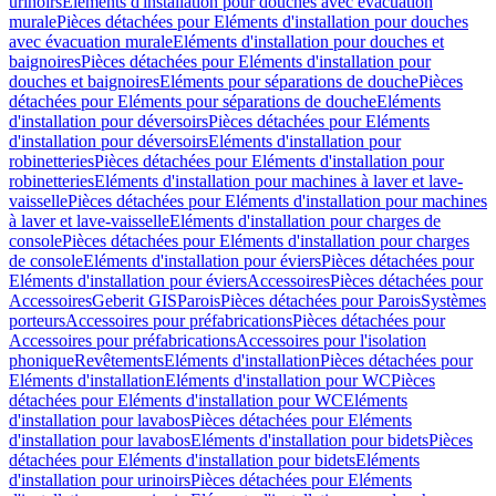
urinoirs
Eléments d'installation pour douches avec évacuation
murale
Pièces détachées pour Eléments d'installation pour douches
avec évacuation murale
Eléments d'installation pour douches et
baignoires
Pièces détachées pour Eléments d'installation pour
douches et baignoires
Eléments pour séparations de douche
Pièces
détachées pour Eléments pour séparations de douche
Eléments
d'installation pour déversoirs
Pièces détachées pour Eléments
d'installation pour déversoirs
Eléments d'installation pour
robinetteries
Pièces détachées pour Eléments d'installation pour
robinetteries
Eléments d'installation pour machines à laver et lave-
vaisselle
Pièces détachées pour Eléments d'installation pour machines
à laver et lave-vaisselle
Eléments d'installation pour charges de
console
Pièces détachées pour Eléments d'installation pour charges
de console
Eléments d'installation pour éviers
Pièces détachées pour
Eléments d'installation pour éviers
Accessoires
Pièces détachées pour
Accessoires
Geberit GIS
Parois
Pièces détachées pour Parois
Systèmes
porteurs
Accessoires pour préfabrications
Pièces détachées pour
Accessoires pour préfabrications
Accessoires pour l'isolation
phonique
Revêtements
Eléments d'installation
Pièces détachées pour
Eléments d'installation
Eléments d'installation pour WC
Pièces
détachées pour Eléments d'installation pour WC
Eléments
d'installation pour lavabos
Pièces détachées pour Eléments
d'installation pour lavabos
Eléments d'installation pour bidets
Pièces
détachées pour Eléments d'installation pour bidets
Eléments
d'installation pour urinoirs
Pièces détachées pour Eléments