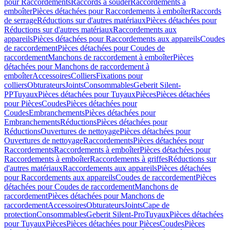
pour Raccordements
Raccords à souder
Raccordements à
emboîter
Pièces détachées pour Raccordements à emboîter
Raccords
de serrage
Réductions sur d'autres matériaux
Pièces détachées pour
Réductions sur d'autres matériaux
Raccordements aux
appareils
Pièces détachées pour Raccordements aux appareils
Coudes
de raccordement
Pièces détachées pour Coudes de
raccordement
Manchons de raccordement à emboîter
Pièces
détachées pour Manchons de raccordement à
emboîter
Accessoires
Colliers
Fixations pour
colliers
Obturateurs
Joints
Consommables
Geberit Silent-
PP
Tuyaux
Pièces détachées pour Tuyaux
Pièces
Pièces détachées
pour Pièces
Coudes
Pièces détachées pour
Coudes
Embranchements
Pièces détachées pour
Embranchements
Réductions
Pièces détachées pour
Réductions
Ouvertures de nettoyage
Pièces détachées pour
Ouvertures de nettoyage
Raccordements
Pièces détachées pour
Raccordements
Raccordements à emboîter
Pièces détachées pour
Raccordements à emboîter
Raccordements à griffes
Réductions sur
d'autres matériaux
Raccordements aux appareils
Pièces détachées
pour Raccordements aux appareils
Coudes de raccordement
Pièces
détachées pour Coudes de raccordement
Manchons de
raccordement
Pièces détachées pour Manchons de
raccordement
Accessoires
Obturateurs
Joints
Cape de
protection
Consommables
Geberit Silent-Pro
Tuyaux
Pièces détachées
pour Tuyaux
Pièces
Pièces détachées pour Pièces
Coudes
Pièces