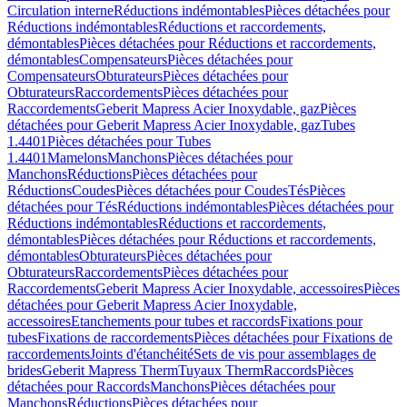
Circulation interne
Réductions indémontables
Pièces détachées pour
Réductions indémontables
Réductions et raccordements,
démontables
Pièces détachées pour Réductions et raccordements,
démontables
Compensateurs
Pièces détachées pour
Compensateurs
Obturateurs
Pièces détachées pour
Obturateurs
Raccordements
Pièces détachées pour
Raccordements
Geberit Mapress Acier Inoxydable, gaz
Pièces
détachées pour Geberit Mapress Acier Inoxydable, gaz
Tubes
1.4401
Pièces détachées pour Tubes
1.4401
Mamelons
Manchons
Pièces détachées pour
Manchons
Réductions
Pièces détachées pour
Réductions
Coudes
Pièces détachées pour Coudes
Tés
Pièces
détachées pour Tés
Réductions indémontables
Pièces détachées pour
Réductions indémontables
Réductions et raccordements,
démontables
Pièces détachées pour Réductions et raccordements,
démontables
Obturateurs
Pièces détachées pour
Obturateurs
Raccordements
Pièces détachées pour
Raccordements
Geberit Mapress Acier Inoxydable, accessoires
Pièces
détachées pour Geberit Mapress Acier Inoxydable,
accessoires
Etanchements pour tubes et raccords
Fixations pour
tubes
Fixations de raccordements
Pièces détachées pour Fixations de
raccordements
Joints d'étanchéité
Sets de vis pour assemblages de
brides
Geberit Mapress Therm
Tuyaux Therm
Raccords
Pièces
détachées pour Raccords
Manchons
Pièces détachées pour
Manchons
Réductions
Pièces détachées pour