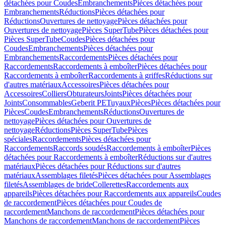
détachées pour Coudes
Embranchements
Pièces détachées pour
Embranchements
Réductions
Pièces détachées pour
Réductions
Ouvertures de nettoyage
Pièces détachées pour
Ouvertures de nettoyage
Pièces SuperTube
Pièces détachées pour
Pièces SuperTube
Coudes
Pièces détachées pour
Coudes
Embranchements
Pièces détachées pour
Embranchements
Raccordements
Pièces détachées pour
Raccordements
Raccordements à emboîter
Pièces détachées pour
Raccordements à emboîter
Raccordements à griffes
Réductions sur
d'autres matériaux
Accessoires
Pièces détachées pour
Accessoires
Colliers
Obturateurs
Joints
Pièces détachées pour
Joints
Consommables
Geberit PE
Tuyaux
Pièces
Pièces détachées pour
Pièces
Coudes
Embranchements
Réductions
Ouvertures de
nettoyage
Pièces détachées pour Ouvertures de
nettoyage
Réductions
Pièces SuperTube
Pièces
spéciales
Raccordements
Pièces détachées pour
Raccordements
Raccords soudés
Raccordements à emboîter
Pièces
détachées pour Raccordements à emboîter
Réductions sur d'autres
matériaux
Pièces détachées pour Réductions sur d'autres
matériaux
Assemblages filetés
Pièces détachées pour Assemblages
filetés
Assemblages de bride
Collerettes
Raccordements aux
appareils
Pièces détachées pour Raccordements aux appareils
Coudes
de raccordement
Pièces détachées pour Coudes de
raccordement
Manchons de raccordement
Pièces détachées pour
Manchons de raccordement
Manchons de raccordement
Pièces