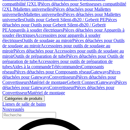
compatibilité [2XL]
Pièces détachées pour Sertisseuses compatibilité
[2XL]
Mallettes universelles
Pièces détachées pour Mallettes
universelles
Mallettes universelles
Pièces détachées pour Mallettes
universelles
Outils pour Geberit Silent-db20 / Geberit PE
Pièces
détachées pour Outils pour Geberit Silent-db20 / Geberit
PE
Appareils à souder électriques
Pièces détachées pour Appareils à
souder électriques
Accessoires pour appareils à souder
électriques
Outils de soudage au miroir
Pièces détachées pour Outils
de soudage au miroir
Accessoires pour outils de soudage au
miroir
Pièces détachées pour Accessoires pour outils de soudage au
miroir
Outils de préparation de tube
Pièces détachées pour Outils de
préparation de tube
Accessoires pour outils de préparation de
tubes
Aides à la commande
Télécommandes
Composants
réseau
Pièces détachées pour Composants réseau
Gateways
Pièces
détachées pour Gateways
Convertisseurs
Pièces détachées pour
Convertisseurs
Matériel de montage
Geberit Connect
Gateways
Pièces
détachées pour Gateways
Convertisseur
Pièces détachées pour
Convertisseur
Matériel de montage
Catégories de produits
Lignes de salle de bains
Nouveautés