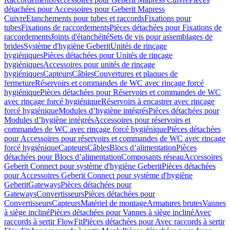
détachées pour Accessoires pour Geberit Mapress
Cuivre
Etanchements pour tubes et raccords
Fixations pour
tubes
Fixations de raccordements
Pièces détachées pour Fixations de
raccordements
Joints d'étanchéité
Sets de vis pour assemblages de
brides
Système d'hygiène Geberit
Unités de rinçage
hygiéniques
Pièces détachées pour Unités de rinçage
hygiéniques
Accessoires pour unités de rinçage
hygiéniques
Capteurs
Câbles
Couvertures et plaques de
fermeture
Réservoirs et commandes de WC avec rinçage forcé
hygiénique
Pièces détachées pour Réservoirs et commandes de WC
avec rinçage forcé hygiénique
Réservoirs à encastrer avec rinçage
forcé hygiénique
Modules d’hygiène intégrés
Pièces détachées pour
Modules d’hygiène intégrés
Accessoires pour réservoirs et
commandes de WC avec rinçage forcé hygiénique
Pièces détachées
pour Accessoires pour réservoirs et commandes de WC avec rinçage
forcé hygiénique
Capteurs
Câbles
Blocs d’alimentation
Pièces
détachées pour Blocs d’alimentation
Composants réseau
Accessoires
Geberit Connect pour système d'hygiène Geberit
Pièces détachées
pour Accessoires Geberit Connect pour système d'hygiène
Geberit
Gateways
Pièces détachées pour
Gateways
Convertisseurs
Pièces détachées pour
Convertisseurs
Capteurs
Matériel de montage
Armatures brutes
Vannes
à siège incliné
Pièces détachées pour Vannes à siège incliné
Avec
raccords à sertir FlowFit
Pièces détachées pour Avec raccords à sertir