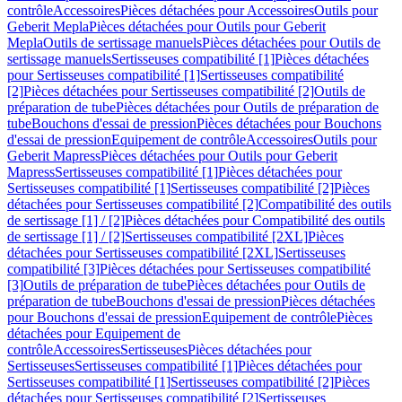
contrôle
Accessoires
Pièces détachées pour Accessoires
Outils pour
Geberit Mepla
Pièces détachées pour Outils pour Geberit
Mepla
Outils de sertissage manuels
Pièces détachées pour Outils de
sertissage manuels
Sertisseuses compatibilité [1]
Pièces détachées
pour Sertisseuses compatibilité [1]
Sertisseuses compatibilité
[2]
Pièces détachées pour Sertisseuses compatibilité [2]
Outils de
préparation de tube
Pièces détachées pour Outils de préparation de
tube
Bouchons d'essai de pression
Pièces détachées pour Bouchons
d'essai de pression
Equipement de contrôle
Accessoires
Outils pour
Geberit Mapress
Pièces détachées pour Outils pour Geberit
Mapress
Sertisseuses compatibilité [1]
Pièces détachées pour
Sertisseuses compatibilité [1]
Sertisseuses compatibilité [2]
Pièces
détachées pour Sertisseuses compatibilité [2]
Compatibilité des outils
de sertissage [1] / [2]
Pièces détachées pour Compatibilité des outils
de sertissage [1] / [2]
Sertisseuses compatibilité [2XL]
Pièces
détachées pour Sertisseuses compatibilité [2XL]
Sertisseuses
compatibilité [3]
Pièces détachées pour Sertisseuses compatibilité
[3]
Outils de préparation de tube
Pièces détachées pour Outils de
préparation de tube
Bouchons d'essai de pression
Pièces détachées
pour Bouchons d'essai de pression
Equipement de contrôle
Pièces
détachées pour Equipement de
contrôle
Accessoires
Sertisseuses
Pièces détachées pour
Sertisseuses
Sertisseuses compatibilité [1]
Pièces détachées pour
Sertisseuses compatibilité [1]
Sertisseuses compatibilité [2]
Pièces
détachées pour Sertisseuses compatibilité [2]
Sertisseuses