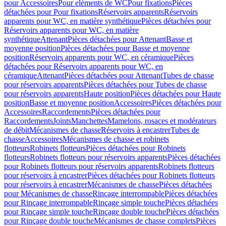
pour Accessoires
Pour eléments de WC
Pour fixations
Pièces
détachées pour Pour fixations
Réservoirs apparents
Réservoirs
apparents pour WC, en matière synthétique
Pièces détachées pour
Réservoirs apparents pour WC, en matière
synthétique
Attenant
Pièces détachées pour Attenant
Basse et
moyenne position
Pièces détachées pour Basse et moyenne
position
Réservoirs apparents pour WC, en céramique
Pièces
détachées pour Réservoirs apparents pour WC, en
céramique
Attenant
Pièces détachées pour Attenant
Tubes de chasse
pour réservoirs apparents
Pièces détachées pour Tubes de chasse
pour réservoirs apparents
Haute position
Pièces détachées pour Haute
position
Basse et moyenne position
Accessoires
Pièces détachées pour
Accessoires
Raccordements
Pièces détachées pour
Raccordements
Joints
Manchettes
Mamelons, rosaces et modérateurs
de débit
Mécanismes de chasse
Réservoirs à encastrer
Tubes de
chasse
Accessoires
Mécanismes de chasse et robinets
flotteurs
Robinets flotteurs
Pièces détachées pour Robinets
flotteurs
Robinets flotteurs pour réservoirs apparents
Pièces détachées
pour Robinets flotteurs pour réservoirs apparents
Robinets flotteurs
pour réservoirs à encastrer
Pièces détachées pour Robinets flotteurs
pour réservoirs à encastrer
Mécanismes de chasse
Pièces détachées
pour Mécanismes de chasse
Rinçage interrompable
Pièces détachées
pour Rinçage interrompable
Rinçage simple touche
Pièces détachées
pour Rinçage simple touche
Rinçage double touche
Pièces détachées
pour Rinçage double touche
Mécanismes de chasse complets
Pièces