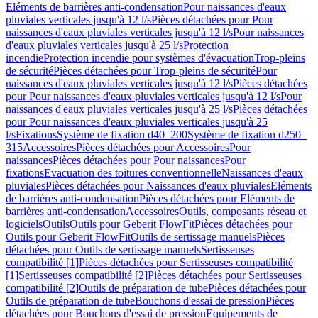
Eléments de barrières anti-condensation
Pour naissances d'eaux
pluviales verticales jusqu'à 12 l/s
Pièces détachées pour Pour
naissances d'eaux pluviales verticales jusqu'à 12 l/s
Pour naissances
d'eaux pluviales verticales jusqu'à 25 l/s
Protection
incendie
Protection incendie pour systèmes d'évacuation
Trop-pleins
de sécurité
Pièces détachées pour Trop-pleins de sécurité
Pour
naissances d'eaux pluviales verticales jusqu'à 12 l/s
Pièces détachées
pour Pour naissances d'eaux pluviales verticales jusqu'à 12 l/s
Pour
naissances d'eaux pluviales verticales jusqu'à 25 l/s
Pièces détachées
pour Pour naissances d'eaux pluviales verticales jusqu'à 25
l/s
Fixations
Système de fixation d40–200
Système de fixation d250–
315
Accessoires
Pièces détachées pour Accessoires
Pour
naissances
Pièces détachées pour Pour naissances
Pour
fixations
Evacuation des toitures conventionnelle
Naissances d'eaux
pluviales
Pièces détachées pour Naissances d'eaux pluviales
Eléments
de barrières anti-condensation
Pièces détachées pour Eléments de
barrières anti-condensation
Accessoires
Outils, composants réseau et
logiciels
Outils
Outils pour Geberit FlowFit
Pièces détachées pour
Outils pour Geberit FlowFit
Outils de sertissage manuels
Pièces
détachées pour Outils de sertissage manuels
Sertisseuses
compatibilité [1]
Pièces détachées pour Sertisseuses compatibilité
[1]
Sertisseuses compatibilité [2]
Pièces détachées pour Sertisseuses
compatibilité [2]
Outils de préparation de tube
Pièces détachées pour
Outils de préparation de tube
Bouchons d'essai de pression
Pièces
détachées pour Bouchons d'essai de pression
Equipements de