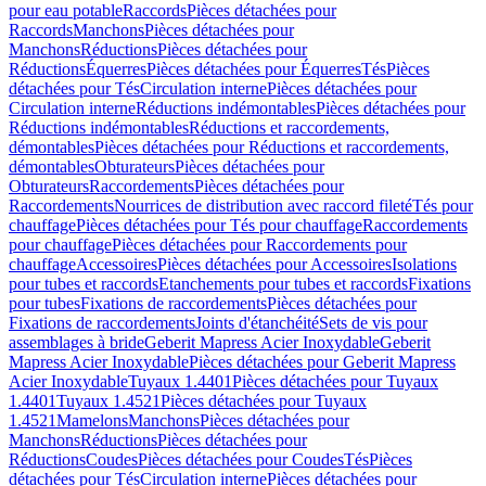
pour eau potable
Raccords
Pièces détachées pour
Raccords
Manchons
Pièces détachées pour
Manchons
Réductions
Pièces détachées pour
Réductions
Équerres
Pièces détachées pour Équerres
Tés
Pièces
détachées pour Tés
Circulation interne
Pièces détachées pour
Circulation interne
Réductions indémontables
Pièces détachées pour
Réductions indémontables
Réductions et raccordements,
démontables
Pièces détachées pour Réductions et raccordements,
démontables
Obturateurs
Pièces détachées pour
Obturateurs
Raccordements
Pièces détachées pour
Raccordements
Nourrices de distribution avec raccord fileté
Tés pour
chauffage
Pièces détachées pour Tés pour chauffage
Raccordements
pour chauffage
Pièces détachées pour Raccordements pour
chauffage
Accessoires
Pièces détachées pour Accessoires
Isolations
pour tubes et raccords
Etanchements pour tubes et raccords
Fixations
pour tubes
Fixations de raccordements
Pièces détachées pour
Fixations de raccordements
Joints d'étanchéité
Sets de vis pour
assemblages à bride
Geberit Mapress Acier Inoxydable
Geberit
Mapress Acier Inoxydable
Pièces détachées pour Geberit Mapress
Acier Inoxydable
Tuyaux 1.4401
Pièces détachées pour Tuyaux
1.4401
Tuyaux 1.4521
Pièces détachées pour Tuyaux
1.4521
Mamelons
Manchons
Pièces détachées pour
Manchons
Réductions
Pièces détachées pour
Réductions
Coudes
Pièces détachées pour Coudes
Tés
Pièces
détachées pour Tés
Circulation interne
Pièces détachées pour