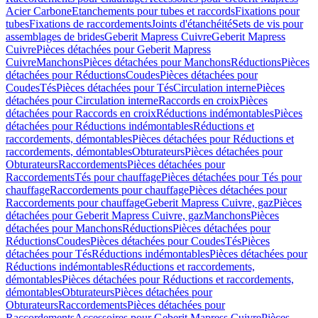
Acier Carbone
Etanchements pour tubes et raccords
Fixations pour
tubes
Fixations de raccordements
Joints d'étanchéité
Sets de vis pour
assemblages de brides
Geberit Mapress Cuivre
Geberit Mapress
Cuivre
Pièces détachées pour Geberit Mapress
Cuivre
Manchons
Pièces détachées pour Manchons
Réductions
Pièces
détachées pour Réductions
Coudes
Pièces détachées pour
Coudes
Tés
Pièces détachées pour Tés
Circulation interne
Pièces
détachées pour Circulation interne
Raccords en croix
Pièces
détachées pour Raccords en croix
Réductions indémontables
Pièces
détachées pour Réductions indémontables
Réductions et
raccordements, démontables
Pièces détachées pour Réductions et
raccordements, démontables
Obturateurs
Pièces détachées pour
Obturateurs
Raccordements
Pièces détachées pour
Raccordements
Tés pour chauffage
Pièces détachées pour Tés pour
chauffage
Raccordements pour chauffage
Pièces détachées pour
Raccordements pour chauffage
Geberit Mapress Cuivre, gaz
Pièces
détachées pour Geberit Mapress Cuivre, gaz
Manchons
Pièces
détachées pour Manchons
Réductions
Pièces détachées pour
Réductions
Coudes
Pièces détachées pour Coudes
Tés
Pièces
détachées pour Tés
Réductions indémontables
Pièces détachées pour
Réductions indémontables
Réductions et raccordements,
démontables
Pièces détachées pour Réductions et raccordements,
démontables
Obturateurs
Pièces détachées pour
Obturateurs
Raccordements
Pièces détachées pour
Raccordements
Accessoires pour Geberit Mapress Cuivre
Pièces