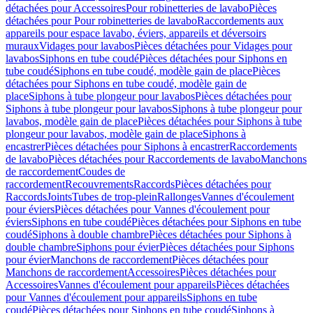
détachées pour Accessoires
Pour robinetteries de lavabo
Pièces
détachées pour Pour robinetteries de lavabo
Raccordements aux
appareils pour espace lavabo, éviers, appareils et déversoirs
muraux
Vidages pour lavabos
Pièces détachées pour Vidages pour
lavabos
Siphons en tube coudé
Pièces détachées pour Siphons en
tube coudé
Siphons en tube coudé, modèle gain de place
Pièces
détachées pour Siphons en tube coudé, modèle gain de
place
Siphons à tube plongeur pour lavabos
Pièces détachées pour
Siphons à tube plongeur pour lavabos
Siphons à tube plongeur pour
lavabos, modèle gain de place
Pièces détachées pour Siphons à tube
plongeur pour lavabos, modèle gain de place
Siphons à
encastrer
Pièces détachées pour Siphons à encastrer
Raccordements
de lavabo
Pièces détachées pour Raccordements de lavabo
Manchons
de raccordement
Coudes de
raccordement
Recouvrements
Raccords
Pièces détachées pour
Raccords
Joints
Tubes de trop-plein
Rallonges
Vannes d'écoulement
pour éviers
Pièces détachées pour Vannes d'écoulement pour
éviers
Siphons en tube coudé
Pièces détachées pour Siphons en tube
coudé
Siphons à double chambre
Pièces détachées pour Siphons à
double chambre
Siphons pour évier
Pièces détachées pour Siphons
pour évier
Manchons de raccordement
Pièces détachées pour
Manchons de raccordement
Accessoires
Pièces détachées pour
Accessoires
Vannes d'écoulement pour appareils
Pièces détachées
pour Vannes d'écoulement pour appareils
Siphons en tube
coudé
Pièces détachées pour Siphons en tube coudé
Siphons à