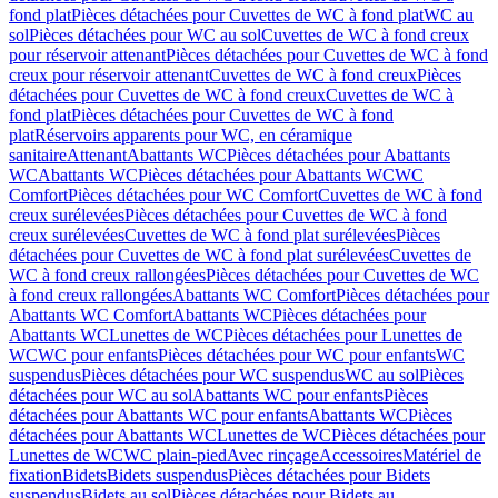
fond plat
Pièces détachées pour Cuvettes de WC à fond plat
WC au
sol
Pièces détachées pour WC au sol
Cuvettes de WC à fond creux
pour réservoir attenant
Pièces détachées pour Cuvettes de WC à fond
creux pour réservoir attenant
Cuvettes de WC à fond creux
Pièces
détachées pour Cuvettes de WC à fond creux
Cuvettes de WC à
fond plat
Pièces détachées pour Cuvettes de WC à fond
plat
Réservoirs apparents pour WC, en céramique
sanitaire
Attenant
Abattants WC
Pièces détachées pour Abattants
WC
Abattants WC
Pièces détachées pour Abattants WC
WC
Comfort
Pièces détachées pour WC Comfort
Cuvettes de WC à fond
creux surélevées
Pièces détachées pour Cuvettes de WC à fond
creux surélevées
Cuvettes de WC à fond plat surélevées
Pièces
détachées pour Cuvettes de WC à fond plat surélevées
Cuvettes de
WC à fond creux rallongées
Pièces détachées pour Cuvettes de WC
à fond creux rallongées
Abattants WC Comfort
Pièces détachées pour
Abattants WC Comfort
Abattants WC
Pièces détachées pour
Abattants WC
Lunettes de WC
Pièces détachées pour Lunettes de
WC
WC pour enfants
Pièces détachées pour WC pour enfants
WC
suspendus
Pièces détachées pour WC suspendus
WC au sol
Pièces
détachées pour WC au sol
Abattants WC pour enfants
Pièces
détachées pour Abattants WC pour enfants
Abattants WC
Pièces
détachées pour Abattants WC
Lunettes de WC
Pièces détachées pour
Lunettes de WC
WC plain-pied
Avec rinçage
Accessoires
Matériel de
fixation
Bidets
Bidets suspendus
Pièces détachées pour Bidets
suspendus
Bidets au sol
Pièces détachées pour Bidets au