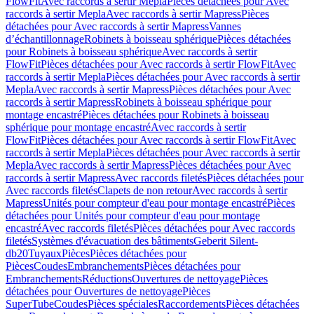
FlowFit
Avec raccords à sertir Mepla
Pièces détachées pour Avec
raccords à sertir Mepla
Avec raccords à sertir Mapress
Pièces
détachées pour Avec raccords à sertir Mapress
Vannes
d’échantillonnage
Robinets à boisseau sphérique
Pièces détachées
pour Robinets à boisseau sphérique
Avec raccords à sertir
FlowFit
Pièces détachées pour Avec raccords à sertir FlowFit
Avec
raccords à sertir Mepla
Pièces détachées pour Avec raccords à sertir
Mepla
Avec raccords à sertir Mapress
Pièces détachées pour Avec
raccords à sertir Mapress
Robinets à boisseau sphérique pour
montage encastré
Pièces détachées pour Robinets à boisseau
sphérique pour montage encastré
Avec raccords à sertir
FlowFit
Pièces détachées pour Avec raccords à sertir FlowFit
Avec
raccords à sertir Mepla
Pièces détachées pour Avec raccords à sertir
Mepla
Avec raccords à sertir Mapress
Pièces détachées pour Avec
raccords à sertir Mapress
Avec raccords filetés
Pièces détachées pour
Avec raccords filetés
Clapets de non retour
Avec raccords à sertir
Mapress
Unités pour compteur d'eau pour montage encastré
Pièces
détachées pour Unités pour compteur d'eau pour montage
encastré
Avec raccords filetés
Pièces détachées pour Avec raccords
filetés
Systèmes d'évacuation des bâtiments
Geberit Silent-
db20
Tuyaux
Pièces
Pièces détachées pour
Pièces
Coudes
Embranchements
Pièces détachées pour
Embranchements
Réductions
Ouvertures de nettoyage
Pièces
détachées pour Ouvertures de nettoyage
Pièces
SuperTube
Coudes
Pièces spéciales
Raccordements
Pièces détachées