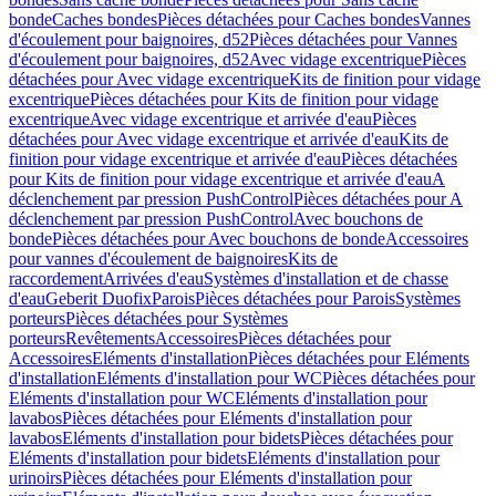
bonde
Caches bondes
Pièces détachées pour Caches bondes
Vannes
d'écoulement pour baignoires, d52
Pièces détachées pour Vannes
d'écoulement pour baignoires, d52
Avec vidage excentrique
Pièces
détachées pour Avec vidage excentrique
Kits de finition pour vidage
excentrique
Pièces détachées pour Kits de finition pour vidage
excentrique
Avec vidage excentrique et arrivée d'eau
Pièces
détachées pour Avec vidage excentrique et arrivée d'eau
Kits de
finition pour vidage excentrique et arrivée d'eau
Pièces détachées
pour Kits de finition pour vidage excentrique et arrivée d'eau
A
déclenchement par pression PushControl
Pièces détachées pour A
déclenchement par pression PushControl
Avec bouchons de
bonde
Pièces détachées pour Avec bouchons de bonde
Accessoires
pour vannes d'écoulement de baignoires
Kits de
raccordement
Arrivées d'eau
Systèmes d'installation et de chasse
d'eau
Geberit Duofix
Parois
Pièces détachées pour Parois
Systèmes
porteurs
Pièces détachées pour Systèmes
porteurs
Revêtements
Accessoires
Pièces détachées pour
Accessoires
Eléments d'installation
Pièces détachées pour Eléments
d'installation
Eléments d'installation pour WC
Pièces détachées pour
Eléments d'installation pour WC
Eléments d'installation pour
lavabos
Pièces détachées pour Eléments d'installation pour
lavabos
Eléments d'installation pour bidets
Pièces détachées pour
Eléments d'installation pour bidets
Eléments d'installation pour
urinoirs
Pièces détachées pour Eléments d'installation pour