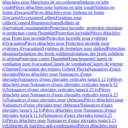
détachées pour Manchons de raccordement
Siphons en tube
coudé
Pièces détachées pour Siphons en tube coudé
Siphons en
forme d'escargot
Pièces détachées pour Siphons en forme
d'escargot
Accessoires
Colliers
Fixations pour
colliers
Coques
Obturateurs
Joints
Boîtiers de
réservation
Consommables
Protection incendie, protection phonique
et protection contre l'humidité
Protection incendie
Pièces détachées
pour Protection incendie
Protection incendie pour systèmes
d'évacuation
Pièces détachées pour Protection incendie pour
systèmes d'évacuation
Systèmes de fermeture pour plafond
Protection
phonique
Isolations des bruits solidiens
Isolations des bruits solidiens
et aériens
Protection contre l'humidité
Etanchements
Clapets de
ventilation pour évacuation
Clapets de ventilation
Clapets de retenue
d’énergie
Evacuation des toitures Geberit Pluvia
Naissances d'eaux
pluviales
Pièces détachées pour Naissances d'eaux
pluviales
Naissances d'eaux pluviales verticales jusqu'à 12 l/s
Pièces
détachées pour Naissances d'eaux pluviales verticales jusqu'à 12
l/s
Naissances d'eaux pluviales verticales jusqu'à 25 l/s
Pièces
détachées pour Naissances d'eaux pluviales verticales jusqu'à 25
l/s
Naissances d'eaux pluviales pour chéneaux
Pièces détachées pour
Naissances d'eaux pluviales pour chéneaux
Naissances d'eaux
pluviales jusqu'à 12 l/s
Pièces détachées pour Naissances d'eaux
pluviales jusqu'à 12 l/s
Naissances d'eaux pluviales jusqu'à 25
l/s
Pièces détachées pour Naissances d'eaux pluviales jusqu'à 25
l/s
Eléments de barrières anti-condensation
Pièces détachées pour