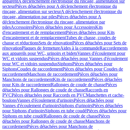
apparent
A déclenchement électronique du rinçage, alimentation sur
secteur
Pièces détachées pour A déclenchement électronique du
rinçage, alimentation sur secteur
A déclenchement électronique du
rinçage, alimentation par piles
Pièces détachées pour A
déclenchement électronique du rinçage, alimentation par
piles
Accessoires
Pièces détachées pour Accessoires
Kits
d'encastrement et de remplacement
Pièces détachées pour Kits
d'encastrement et de remplacement
Tubes de chasse, coudes de
chasse et réductions
Sets de rénovation
Pièces détachées pour Sets de
rénovation
Plaques de fermeture
Aides à la commande
Raccordements
aux appareils pour WC, urinoirs et bidets
Vannes d'écoulement pour
WC et vidoirs suspendus
Pièces détachées pour Vannes d'écoulement
pour WC et vidoirs suspendus
Siphons
Pièces détachées pour
Siphons
Coudes de raccordement
Pièces détachées pour Coudes de
raccordement
Manchons de raccordement
Pièces détachées pour
Manchons de raccordement
Kits de raccordement
Pièces détachées
pour Kits de raccordement
Rallonges de coude de chasse
Pièces
détachées pour Rallonges de coude de chasse
Raccords en
PVC
Pièces détachées pour Raccords en PVC
Manchettes et cache-
boulons
Vannes d'écoulement d'urinoirs
Pièces détachées pour
Vannes d'écoulement d'urinoirs
Siphons d'urinoirs
Pièces détachées
pour Siphons d'urinoirs
Siphons en tube coudé
Pièces détachées pour
Siphons en tube coudé
Rallonges de coude de chasse
Pièces
détachées pour Rallonges de coude de chasse
Manchons de
raccordement
Pièces détachées pour Manchons de