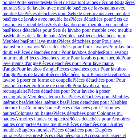
bondes
Porte-serviettes
Matériel de fixation
Caches décoratifs
Etagères
murales
Sets de lavabo avec meuble bas
Sets de lave-mains avec
meuble bas
Pièces détachées pour Sets de lave-mains avec meuble
bas
Sets de lavabo avec meuble bas
Pièces détachées pour Sets de
lavabo avec meuble bas
Sets de lavabo pour meuble avec meuble
bas
Pièces détachées pour Sets de lavabo pour meuble avec meuble
bas
Meubles de salle de bains
Meubles bas
Pièces détachées pour
Meubles bas
Pour lave-mains
Pièces détachées pour Pour lave-
mains
Pour lavabos
Pièces détachées pour Pour lavabos
Pour lavabos
doubles
Pièces détachées pour Pour lavabos doubles
Pour lavabos
pour meuble
Pièces détachées pour Pour lavabos pour meuble
Pour
lave-mains d'angle
Pièces détachées pour Pour lave-mains
d'angle
Pour lavabos d'angle
Pièces détachées pour Pour lavabos
d'angle
Plans de lavabo
Pièces détachées pour Plans de lavabo
Pour
lavabo à poser en forme de coupelle
Pièces détachées pour Pour
lavabo à poser en forme de coupelle
Pour lavabo à poser
rectangulaire
Pièces détachées pour Pour lavabo à poser
rectangulaire
Meubles latéraux bas
Pièces détachées pour Meubles
latéraux bas
Meubles latéraux bas
Pièces détachées pour Meubles
latéraux bas
Colonnes hautes
Pièces détachées pour Colonnes
hautes
Colonnes mi-hautes
Pièces détachées pour Colonnes mi-
hautes
Armoires hautes compactes
Pièces détachées pour Armoires
hautes compactes
Autres meubles
Pièces détachées pour Autres
meubles
Etagères murales
Pièces détachées pour Etagères
murales
Accessoires
Pièces détachées pour Accessoires
Casiers et