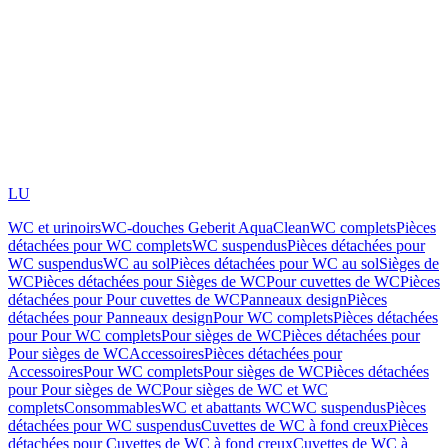
LU
WC et urinoirs
WC-douches Geberit AquaClean
WC complets
Pièces
détachées pour WC complets
WC suspendus
Pièces détachées pour
WC suspendus
WC au sol
Pièces détachées pour WC au sol
Sièges de
WC
Pièces détachées pour Sièges de WC
Pour cuvettes de WC
Pièces
détachées pour Pour cuvettes de WC
Panneaux design
Pièces
détachées pour Panneaux design
Pour WC complets
Pièces détachées
pour Pour WC complets
Pour sièges de WC
Pièces détachées pour
Pour sièges de WC
Accessoires
Pièces détachées pour
Accessoires
Pour WC complets
Pour sièges de WC
Pièces détachées
pour Pour sièges de WC
Pour sièges de WC et WC
complets
Consommables
WC et abattants WC
WC suspendus
Pièces
détachées pour WC suspendus
Cuvettes de WC à fond creux
Pièces
détachées pour Cuvettes de WC à fond creux
Cuvettes de WC à