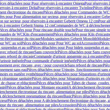
èces détachées pour Pour réservoirs à encastrer Omega
Pour réservoirs 
ervoirs à encastrer Delta
Pour réservoirs à encastrer Twinline
Pièces déta
t électronique du rinçage
Pièces détachées pour Commandes de WC à
ées pour Pour alimentation sur secteur, pour réservoirs à encastrer Geb
on sur secteur, pour réservoirs à encastrer Geberit Omega 12 cm
Pour al
irs à encastrer Geberit Sigma 12 cm
Commandes de WC à déclenchement
ièces détachées pour Pour rinçage double touche
Pour rinçage simple t
ommandes de WC
Kits d'encastrement
Pièces détachées pour Kits d'encast
t électronique du rinçage
Modules sanitaires Geberit Monolith
Modules
our WC au sol
Pièces détachées pour Pour WC au sol
Accessoires
Pièces
 suspendus et au sol
Pièces détachées pour Pour bidets suspendus et au 
avec rebord de rinçage
Sans couvercle
Pièces détachées pour Sans couve
sans rebord de rinçage
Commande d'urinoir apparente ou à encastrer
Piè
rinoir intégrée
Pour commande d'urinoir intégrée
Pièces détachées pou
nnement avec rinçage, avec / pour couvercle
Sans rebord de rinçage
Pièc
onnement sans eau
Pièces détachées pour Urinoirs, fonctionnement sans 
inoirs en matière synthétique
Pièces détachées pour Séparations d'urinoi
n céramique sanitaire
Pièces détachées pour Séparations d'urinoirs en cé
 de chasse et réductions
Pièces détachées pour Tubes de chasse, coudes 
stré
Pièces détachées pour Montage encastré
A déclenchement électroniq
enchement électronique du rinçage, alimentation par piles
Pièces détach
 A déclenchement pneumatique du rinçage
Basic
Pièces détachées pour B
cteur
Pièces détachées pour A déclenchement électronique du rinçage, al
que du rinçage, alimentation par piles
Accessoires
Pièces détachées pou
de chasse et réductions
Sets de rénovation
Pièces détachées pour Sets de