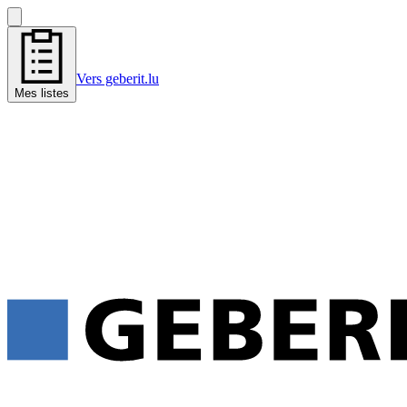
Vers geberit.lu
Mes listes