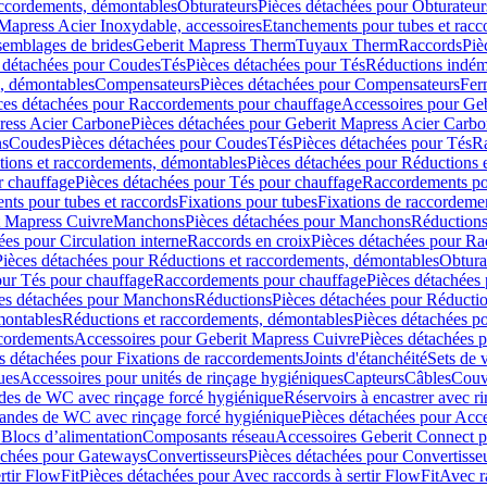
accordements, démontables
Obturateurs
Pièces détachées pour Obturateur
Mapress Acier Inoxydable, accessoires
Etanchements pour tubes et racc
ssemblages de brides
Geberit Mapress Therm
Tuyaux Therm
Raccords
Piè
 détachées pour Coudes
Tés
Pièces détachées pour Tés
Réductions indém
s, démontables
Compensateurs
Pièces détachées pour Compensateurs
Fer
ces détachées pour Raccordements pour chauffage
Accessoires pour Ge
ress Acier Carbone
Pièces détachées pour Geberit Mapress Acier Carb
ns
Coudes
Pièces détachées pour Coudes
Tés
Pièces détachées pour Tés
Ra
ions et raccordements, démontables
Pièces détachées pour Réductions 
r chauffage
Pièces détachées pour Tés pour chauffage
Raccordements po
ts pour tubes et raccords
Fixations pour tubes
Fixations de raccordeme
t Mapress Cuivre
Manchons
Pièces détachées pour Manchons
Réduction
ées pour Circulation interne
Raccords en croix
Pièces détachées pour Ra
Pièces détachées pour Réductions et raccordements, démontables
Obtura
our Tés pour chauffage
Raccordements pour chauffage
Pièces détachées
es détachées pour Manchons
Réductions
Pièces détachées pour Réducti
montables
Réductions et raccordements, démontables
Pièces détachées p
cordements
Accessoires pour Geberit Mapress Cuivre
Pièces détachées 
s détachées pour Fixations de raccordements
Joints d'étanchéité
Sets de 
ues
Accessoires pour unités de rinçage hygiéniques
Capteurs
Câbles
Couve
des de WC avec rinçage forcé hygiénique
Réservoirs à encastrer avec r
mandes de WC avec rinçage forcé hygiénique
Pièces détachées pour Acc
 Blocs d’alimentation
Composants réseau
Accessoires Geberit Connect p
achées pour Gateways
Convertisseurs
Pièces détachées pour Convertisse
rtir FlowFit
Pièces détachées pour Avec raccords à sertir FlowFit
Avec r