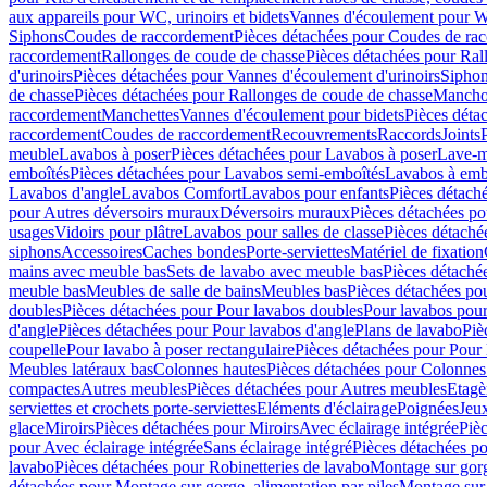
aux appareils pour WC, urinoirs et bidets
Vannes d'écoulement pour W
Siphons
Coudes de raccordement
Pièces détachées pour Coudes de ra
raccordement
Rallonges de coude de chasse
Pièces détachées pour Ral
d'urinoirs
Pièces détachées pour Vannes d'écoulement d'urinoirs
Siphon
de chasse
Pièces détachées pour Rallonges de coude de chasse
Mancho
raccordement
Manchettes
Vannes d'écoulement pour bidets
Pièces déta
raccordement
Coudes de raccordement
Recouvrements
Raccords
Joints
meuble
Lavabos à poser
Pièces détachées pour Lavabos à poser
Lave-m
emboîtés
Pièces détachées pour Lavabos semi-emboîtés
Lavabos à emb
Lavabos d'angle
Lavabos Comfort
Lavabos pour enfants
Pièces détach
pour Autres déversoirs muraux
Déversoirs muraux
Pièces détachées p
usages
Vidoirs pour plâtre
Lavabos pour salles de classe
Pièces détaché
siphons
Accessoires
Caches bondes
Porte-serviettes
Matériel de fixation
mains avec meuble bas
Sets de lavabo avec meuble bas
Pièces détaché
meuble bas
Meubles de salle de bains
Meubles bas
Pièces détachées po
doubles
Pièces détachées pour Pour lavabos doubles
Pour lavabos pou
d'angle
Pièces détachées pour Pour lavabos d'angle
Plans de lavabo
Piè
coupelle
Pour lavabo à poser rectangulaire
Pièces détachées pour Pour 
Meubles latéraux bas
Colonnes hautes
Pièces détachées pour Colonnes
compactes
Autres meubles
Pièces détachées pour Autres meubles
Etagè
serviettes et crochets porte-serviettes
Eléments d'éclairage
Poignées
Jeu
glace
Miroirs
Pièces détachées pour Miroirs
Avec éclairage intégrée
Pièc
pour Avec éclairage intégrée
Sans éclairage intégré
Pièces détachées po
lavabo
Pièces détachées pour Robinetteries de lavabo
Montage sur gorg
détachées pour Montage sur gorge, alimentation par piles
Montage sur 