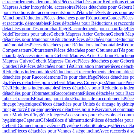
et raccordements, démontables
Pièces détachées pour Réductions et r
Mapress Acier Inoxydable, accessoires
Pièces détachées pour Geberit 
pour Fixations de raccordements
Joints d'étanchéité
Sets de vis pour a
Manchons
Réductions
Pièces détachées pour Réductions
Coudes
Pièces
et raccords, démontables
Pièces détachées pour Réductions et raccord
détachées pour Tés pour chauffage
Raccordements pour chauffage
Piè
bride
Fixations pour tubes
Geberit Mapress Acier Carbone
Geberit Map
détachées pour Manchons
Réductions
Pièces détachées pour Réductio
indémontables
Pièces détachées pour Réductions indémontables
Réduct
Compensateurs
Obturateurs
Pièces détachées pour Obturateurs
Tés pou
chauffage
Accessoires pour Geberit Mapress Acier Carbone
Etanchemen
Mapress Cuivre
Geberit Mapress Cuivre
Pièces détachées pour Geberi
Coudes
Tés
Pièces détachées pour Tés
Circulation interne
Pièces détach
Réductions indémontables
Réductions et raccordements, démontables
détachées pour Raccordements
Tés pour chauffage
Pièces détachées p
gaz
Pièces détachées pour Geberit Mapress Cuivre, gaz
Manchons
Pièc
Tés
Réductions indémontables
Pièces détachées pour Réductions indé
détachées pour Obturateurs
Raccordements
Pièces détachées pour Rac
tubes et raccords
Fixations pour tubes
Fixations de raccordements
Pièce
rinçage hygiéniques
Pièces détachées pour Unités de rinçage hygiéniq
rinçage forcé hygiénique
Pièces détachées pour Réservoirs et comman
pour Modules d’hygiène intégrés
Accessoires pour réservoirs et com
hygiénique
Capteurs
Câbles
Blocs d’alimentation
Pièces détachées pour
Geberit Connect pour système d'hygiène Geberit
Gateways
Pièces dét
incliné
Pièces détachées pour Vannes à siège incliné
Avec raccords à se