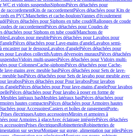
r WC et vidoirs suspendus
Siphons
Pièces détachées pour
 de raccordement
Kits de raccordement
Pièces détachées pour Kits de
ccords en PVC
Manchettes et cache-boulons
Vannes d'écoulement
oudé
Pièces détachées pour Siphons en tube coudé
Rallonges de coude
oudes de raccordement
Pièces détachées pour Coudes de
es détachées pour Siphons en tube coudé
Manchons de
bles
Lavabos pour meuble
Pièces détachées pour Lavabos pour
d'angle
Pièces détachées pour Lave-mains d'angle
Lavabos semi-
 encastrer par le dessous
Lavabos d'angle
Pièces détachées pour
es pour Lavabos collectifs
Autres déversoirs muraux
Pièces détachées
 suspendus
Vidoirs multi-usages
Pièces détachées pour Vidoirs multi-
hées pour Colonnes
Cache-siphons
Pièces détachées pour Cache-
de lave-mains avec meuble bas
Pièces détachées pour Sets de lave-
c meuble bas
Pièces détachées pour Sets de lavabo pour meuble avec
our lavabos
Pièces détachées pour Pour lavabos
Pour lavabos
ns d'angle
Pièces détachées pour Pour lave-mains d'angle
Pour lavabos
pelle
Pièces détachées pour Pour lavabo à poser en forme de
 Meubles latéraux bas
Meubles latéraux bas
Pièces détachées pour
rmoires hautes compactes
Pièces détachées pour Armoires hautes
étachées pour Accessoires
Casiers et boîtes de rangement
Porte-
Prises électriques
Autres accessoires
Miroirs et armoires à
hées pour Armoires à glace
Avec éclairage intégrée
Pièces détachées
es accessoires
Prises électriques
Robinetteries
Robinetteries de
imentation sur secteur
Montage sur gorge, alimentation par piles
Pièces
orge, alimentation par générateur
Montage sur gorge, robinets