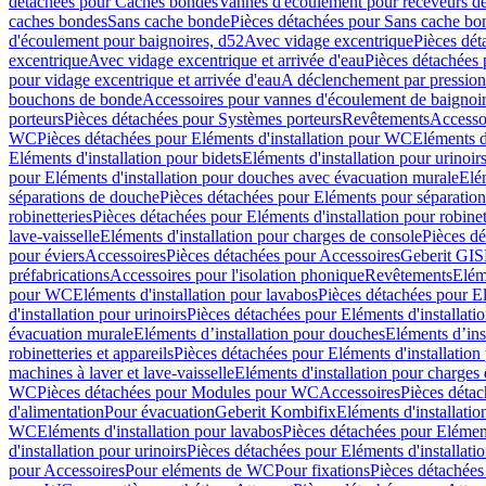
détachées pour Caches bondes
Vannes d'écoulement pour receveurs d
caches bondes
Sans cache bonde
Pièces détachées pour Sans cache bo
d'écoulement pour baignoires, d52
Avec vidage excentrique
Pièces dét
excentrique
Avec vidage excentrique et arrivée d'eau
Pièces détachées 
pour vidage excentrique et arrivée d'eau
A déclenchement par pressio
bouchons de bonde
Accessoires pour vannes d'écoulement de baignoi
porteurs
Pièces détachées pour Systèmes porteurs
Revêtements
Accesso
WC
Pièces détachées pour Eléments d'installation pour WC
Eléments d
Eléments d'installation pour bidets
Eléments d'installation pour urinoir
pour Eléments d'installation pour douches avec évacuation murale
Elé
séparations de douche
Pièces détachées pour Eléments pour séparatio
robinetteries
Pièces détachées pour Eléments d'installation pour robinet
lave-vaisselle
Eléments d'installation pour charges de console
Pièces dé
pour éviers
Accessoires
Pièces détachées pour Accessoires
Geberit GIS
préfabrications
Accessoires pour l'isolation phonique
Revêtements
Eléme
pour WC
Eléments d'installation pour lavabos
Pièces détachées pour El
d'installation pour urinoirs
Pièces détachées pour Eléments d'installatio
évacuation murale
Eléments d’installation pour douches
Eléments d’ins
robinetteries et appareils
Pièces détachées pour Eléments d'installation 
machines à laver et lave-vaisselle
Eléments d'installation pour charges
WC
Pièces détachées pour Modules pour WC
Accessoires
Pièces détac
d'alimentation
Pour évacuation
Geberit Kombifix
Eléments d'installatio
WC
Eléments d'installation pour lavabos
Pièces détachées pour Elément
d'installation pour urinoirs
Pièces détachées pour Eléments d'installatio
pour Accessoires
Pour eléments de WC
Pour fixations
Pièces détachées