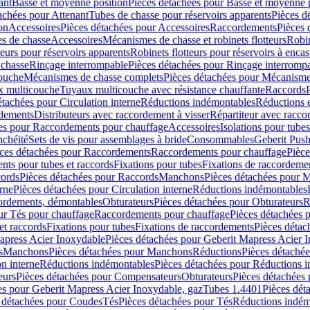
ant
Basse et moyenne position
Pièces détachées pour Basse et moyenne 
achées pour Attenant
Tubes de chasse pour réservoirs apparents
Pièces d
on
Accessoires
Pièces détachées pour Accessoires
Raccordements
Pièces 
s de chasse
Accessoires
Mécanismes de chasse et robinets flotteurs
Robin
eurs pour réservoirs apparents
Robinets flotteurs pour réservoirs à encas
 chasse
Rinçage interrompable
Pièces détachées pour Rinçage interromp
touche
Mécanismes de chasse complets
Pièces détachées pour Mécanisme
 multicouche
Tuyaux multicouche avec résistance chauffante
Raccords
étachées pour Circulation interne
Réductions indémontables
Réductions e
rdements
Distributeurs avec raccordement à visser
Répartiteur avec raccor
es pour Raccordements pour chauffage
Accessoires
Isolations pour tubes
nchéité
Sets de vis pour assemblages à bride
Consommables
Geberit Push
ces détachées pour Raccordements
Raccordements pour chauffage
Pièce
ts pour tubes et raccords
Fixations pour tubes
Fixations de raccordeme
ords
Pièces détachées pour Raccords
Manchons
Pièces détachées pour 
erne
Pièces détachées pour Circulation interne
Réductions indémontables
cordements, démontables
Obturateurs
Pièces détachées pour Obturateurs
R
ur Tés pour chauffage
Raccordements pour chauffage
Pièces détachées 
et raccords
Fixations pour tubes
Fixations de raccordements
Pièces détac
apress Acier Inoxydable
Pièces détachées pour Geberit Mapress Acier 
s
Manchons
Pièces détachées pour Manchons
Réductions
Pièces détaché
on interne
Réductions indémontables
Pièces détachées pour Réductions 
eurs
Pièces détachées pour Compensateurs
Obturateurs
Pièces détachées 
es pour Geberit Mapress Acier Inoxydable, gaz
Tubes 1.4401
Pièces dét
 détachées pour Coudes
Tés
Pièces détachées pour Tés
Réductions indém