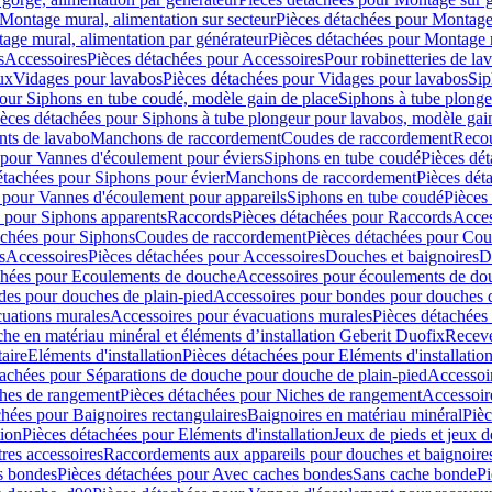
Montage mural, alimentation sur secteur
Pièces détachées pour Montage 
age mural, alimentation par générateur
Pièces détachées pour Montage m
s
Accessoires
Pièces détachées pour Accessoires
Pour robinetteries de la
ux
Vidages pour lavabos
Pièces détachées pour Vidages pour lavabos
Sip
our Siphons en tube coudé, modèle gain de place
Siphons à tube plonge
ièces détachées pour Siphons à tube plongeur pour lavabos, modèle gai
nts de lavabo
Manchons de raccordement
Coudes de raccordement
Reco
 pour Vannes d'écoulement pour éviers
Siphons en tube coudé
Pièces dé
étachées pour Siphons pour évier
Manchons de raccordement
Pièces dét
 pour Vannes d'écoulement pour appareils
Siphons en tube coudé
Pièces
s pour Siphons apparents
Raccords
Pièces détachées pour Raccords
Acces
achées pour Siphons
Coudes de raccordement
Pièces détachées pour Co
s
Accessoires
Pièces détachées pour Accessoires
Douches et baignoires
D
chées pour Ecoulements de douche
Accessoires pour écoulements de do
des pour douches de plain-pied
Accessoires pour bondes pour douches d
cuations murales
Accessoires pour évacuations murales
Pièces détachées
e en matériau minéral et éléments d’installation Geberit Duofix
Receve
aire
Eléments d'installation
Pièces détachées pour Eléments d'installatio
tachées pour Séparations de douche pour douche de plain-pied
Accessoi
hes de rangement
Pièces détachées pour Niches de rangement
Accessoir
chées pour Baignoires rectangulaires
Baignoires en matériau minéral
Pièc
tion
Pièces détachées pour Eléments d'installation
Jeux de pieds et jeux d
res accessoires
Raccordements aux appareils pour douches et baignoire
s bondes
Pièces détachées pour Avec caches bondes
Sans cache bonde
Pi