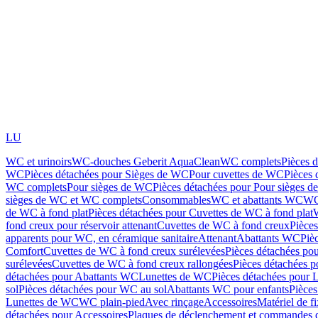
LU
WC et urinoirs
WC-douches Geberit AquaClean
WC complets
Pièces 
WC
Pièces détachées pour Sièges de WC
Pour cuvettes de WC
Pièces 
WC complets
Pour sièges de WC
Pièces détachées pour Pour sièges 
sièges de WC et WC complets
Consommables
WC et abattants WC
WC
de WC à fond plat
Pièces détachées pour Cuvettes de WC à fond plat
fond creux pour réservoir attenant
Cuvettes de WC à fond creux
Pièce
apparents pour WC, en céramique sanitaire
Attenant
Abattants WC
Piè
Comfort
Cuvettes de WC à fond creux surélevées
Pièces détachées po
surélevées
Cuvettes de WC à fond creux rallongées
Pièces détachées p
détachées pour Abattants WC
Lunettes de WC
Pièces détachées pour 
sol
Pièces détachées pour WC au sol
Abattants WC pour enfants
Pièces
Lunettes de WC
WC plain-pied
Avec rinçage
Accessoires
Matériel de f
détachées pour Accessoires
Plaques de déclenchement et commandes