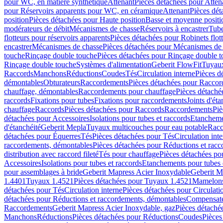
pour WC, en matière synthétique
Attenant
Pièces détachées pour Atten
pour Réservoirs apparents pour WC, en céramique
Attenant
Pièces dét
position
Pièces détachées pour Haute position
Basse et moyenne positi
modérateurs de débit
Mécanismes de chasse
Réservoirs à encastrer
Tube
flotteurs pour réservoirs apparents
Pièces détachées pour Robinets flott
encastrer
Mécanismes de chasse
Pièces détachées pour Mécanismes de
touche
Rinçage double touche
Pièces détachées pour Rinçage double 
Rinçage double touche
Systèmes d'alimentation
Geberit FlowFit
Tuyaux
Raccords
Manchons
Réductions
Coudes
Tés
Circulation interne
Pièces d
démontables
Obturateurs
Raccordements
Pièces détachées pour Racco
chauffage, démontables
Raccordements pour chauffage
Pièces détaché
raccords
Fixations pour tubes
Fixations pour raccordements
Joints d'éta
chauffage
Raccords
Pièces détachées pour Raccords
Raccordements
Piè
détachées pour Accessoires
Isolations pour tubes et raccords
Etanchemen
d'étanchéité
Geberit Mepla
Tuyaux multicouches pour eau potable
Racc
détachées pour Équerres
Tés
Pièces détachées pour Tés
Circulation int
raccordements, démontables
Pièces détachées pour Réductions et rac
distribution avec raccord fileté
Tés pour chauffage
Pièces détachées po
Accessoires
Isolations pour tubes et raccords
Etanchements pour tubes 
pour assemblages à bride
Geberit Mapress Acier Inoxydable
Geberit M
1.4401
Tuyaux 1.4521
Pièces détachées pour Tuyaux 1.4521
Mamelon
détachées pour Tés
Circulation interne
Pièces détachées pour Circulati
détachées pour Réductions et raccordements, démontables
Compensat
Raccordements
Geberit Mapress Acier Inoxydable, gaz
Pièces détaché
Manchons
Réductions
Pièces détachées pour Réductions
Coudes
Pièces