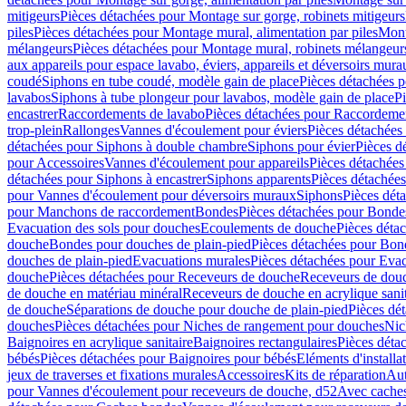
mitigeurs
Pièces détachées pour Montage sur gorge, robinets mitigeurs
piles
Pièces détachées pour Montage mural, alimentation par piles
Mont
mélangeurs
Pièces détachées pour Montage mural, robinets mélangeur
aux appareils pour espace lavabo, éviers, appareils et déversoirs mura
coudé
Siphons en tube coudé, modèle gain de place
Pièces détachées p
lavabos
Siphons à tube plongeur pour lavabos, modèle gain de place
P
encastrer
Raccordements de lavabo
Pièces détachées pour Raccordeme
trop-plein
Rallonges
Vannes d'écoulement pour éviers
Pièces détachées
détachées pour Siphons à double chambre
Siphons pour évier
Pièces d
pour Accessoires
Vannes d'écoulement pour appareils
Pièces détachées
détachées pour Siphons à encastrer
Siphons apparents
Pièces détachée
pour Vannes d'écoulement pour déversoirs muraux
Siphons
Pièces dét
pour Manchons de raccordement
Bondes
Pièces détachées pour Bonde
Evacuation des sols pour douches
Ecoulements de douche
Pièces déta
douche
Bondes pour douches de plain-pied
Pièces détachées pour Bon
douches de plain-pied
Evacuations murales
Pièces détachées pour Eva
douche
Pièces détachées pour Receveurs de douche
Receveurs de douch
de douche en matériau minéral
Receveurs de douche en acrylique sanit
de douche
Séparations de douche pour douche de plain-pied
Pièces dé
douches
Pièces détachées pour Niches de rangement pour douches
Nic
Baignoires en acrylique sanitaire
Baignoires rectangulaires
Pièces déta
bébés
Pièces détachées pour Baignoires pour bébés
Eléments d'installa
jeux de traverses et fixations murales
Accessoires
Kits de réparation
Aut
pour Vannes d'écoulement pour receveurs de douche, d52
Avec cache