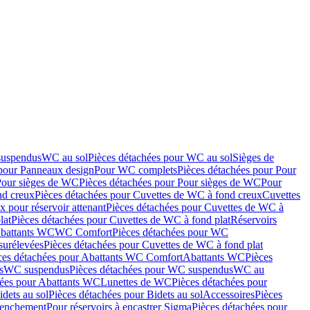
suspendus
WC au sol
Pièces détachées pour WC au sol
Sièges de
 pour Panneaux design
Pour WC complets
Pièces détachées pour Pour
Pour sièges de WC
Pièces détachées pour Pour sièges de WC
Pour
nd creux
Pièces détachées pour Cuvettes de WC à fond creux
Cuvettes
 pour réservoir attenant
Pièces détachées pour Cuvettes de WC à
lat
Pièces détachées pour Cuvettes de WC à fond plat
Réservoirs
Abattants WC
WC Comfort
Pièces détachées pour WC
surélevées
Pièces détachées pour Cuvettes de WC à fond plat
ces détachées pour Abattants WC Comfort
Abattants WC
Pièces
s
WC suspendus
Pièces détachées pour WC suspendus
WC au
hées pour Abattants WC
Lunettes de WC
Pièces détachées pour
idets au sol
Pièces détachées pour Bidets au sol
Accessoires
Pièces
clenchement
Pour réservoirs à encastrer Sigma
Pièces détachées pour