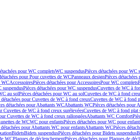
détachées pour WC complets
WC suspendus
Pièces détachées pour WC 
détachées pour Pour cuvettes de WC
Panneaux design
Pièces détachées
de WC
Accessoires
Pièces détachées pour Accessoires
Pour WC complets
 suspendus
Pièces détachées pour WC suspendus
Cuvettes de WC à fo
WC au sol
Pièces détachées pour WC au sol
Cuvettes de WC à fond creux
s détachées pour Cuvettes de WC à fond creux
Cuvettes de WC à fond p
ces détachées pour Abattants WC
Abattants WC
Pièces détachées pour 
ur Cuvettes de WC à fond creux surélevées
Cuvettes de WC à fond plat 
our Cuvettes de WC à fond creux rallongées
Abattants WC Comfort
Piè
Lunettes de WC
WC pour enfants
Pièces détachées pour WC pour enfant
 détachées pour Abattants WC pour enfants
Abattants WC
Pièces détac
ixation
Bidets
Bidets suspendus
Pièces détachées pour Bidets suspendus
B
 de WC
Plaques de déclenchement
Pièces détachées pour Plaques de dé