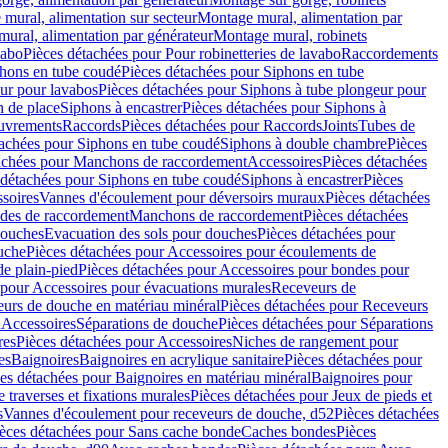
mural, alimentation sur secteur
Montage mural, alimentation par
ural, alimentation par générateur
Montage mural, robinets
vabo
Pièces détachées pour Pour robinetteries de lavabo
Raccordements
hons en tube coudé
Pièces détachées pour Siphons en tube
ur pour lavabos
Pièces détachées pour Siphons à tube plongeur pour
n de place
Siphons à encastrer
Pièces détachées pour Siphons à
uvrements
Raccords
Pièces détachées pour Raccords
Joints
Tubes de
tachées pour Siphons en tube coudé
Siphons à double chambre
Pièces
achées pour Manchons de raccordement
Accessoires
Pièces détachées
 détachées pour Siphons en tube coudé
Siphons à encastrer
Pièces
soires
Vannes d'écoulement pour déversoirs muraux
Pièces détachées
udes de raccordement
Manchons de raccordement
Pièces détachées
ouches
Evacuation des sols pour douches
Pièces détachées pour
uche
Pièces détachées pour Accessoires pour écoulements de
e plain-pied
Pièces détachées pour Accessoires pour bondes pour
 pour Accessoires pour évacuations murales
Receveurs de
urs de douche en matériau minéral
Pièces détachées pour Receveurs
n
Accessoires
Séparations de douche
Pièces détachées pour Séparations
res
Pièces détachées pour Accessoires
Niches de rangement pour
es
Baignoires
Baignoires en acrylique sanitaire
Pièces détachées pour
es détachées pour Baignoires en matériau minéral
Baignoires pour
e traverses et fixations murales
Pièces détachées pour Jeux de pieds et
s
Vannes d'écoulement pour receveurs de douche, d52
Pièces détachées
èces détachées pour Sans cache bonde
Caches bondes
Pièces