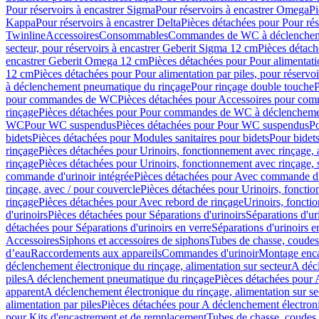
Pour réservoirs à encastrer Sigma
Pour réservoirs à encastrer Omega
Pi
Kappa
Pour réservoirs à encastrer Delta
Pièces détachées pour Pour rés
Twinline
Accessoires
Consommables
Commandes de WC à déclenchemen
secteur, pour réservoirs à encastrer Geberit Sigma 12 cm
Pièces détach
encastrer Geberit Omega 12 cm
Pièces détachées pour Pour alimentati
12 cm
Pièces détachées pour Pour alimentation par piles, pour réservo
à déclenchement pneumatique du rinçage
Pour rinçage double touche
P
pour commandes de WC
Pièces détachées pour Accessoires pour c
rinçage
Pièces détachées pour Pour commandes de WC à déclenchemen
WC
Pour WC suspendus
Pièces détachées pour Pour WC suspendus
P
bidets
Pièces détachées pour Modules sanitaires pour bidets
Pour bidets
rinçage
Pièces détachées pour Urinoirs, fonctionnement avec rinçage, 
rinçage
Pièces détachées pour Urinoirs, fonctionnement avec rinçage, 
commande d'urinoir intégrée
Pièces détachées pour Avec commande d'u
rinçage, avec / pour couvercle
Pièces détachées pour Urinoirs, fonctio
rinçage
Pièces détachées pour Avec rebord de rinçage
Urinoirs, foncti
d'urinoirs
Pièces détachées pour Séparations d'urinoirs
Séparations d'ur
détachées pour Séparations d'urinoirs en verre
Séparations d'urinoirs e
Accessoires
Siphons et accessoires de siphons
Tubes de chasse, coudes
d’eau
Raccordements aux appareils
Commandes d'urinoir
Montage enca
déclenchement électronique du rinçage, alimentation sur secteur
A décl
piles
A déclenchement pneumatique du rinçage
Pièces détachées pour
apparent
A déclenchement électronique du rinçage, alimentation sur se
alimentation par piles
Pièces détachées pour A déclenchement électroni
pour Kits d'encastrement et de remplacement
Tubes de chasse, coudes 