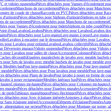
C et vidoirs suspendus
Pièces détachées pour Vannes d'écoulement pou
ccordement
Manchons de raccordement
Pièces détachées pour Manchons
longes de coude de chasse
Raccords en PVC
Pièces détachées pour Ra
s d'urinoirs
Pièces détachées pour Siphons d'urinoirs
Siphons en tube c
ns de raccordement
Pièces détachées pour Manchons de raccordement
C
chées pour Vannes d'écoulement pour bidets
Siphons en tube coudé
Pièc
Point d'eau
Lavabos
Lavabos
Pièces détachées pour Lavabos
Lavabos dou
ains
Pièces détachées pour Lave-mains
Lave-mains à poser
Lave-mains 
oîter
Lavabos à encastrer par le dessous
Pièces détachées pour Lavabos à
ées pour Lavabos pour enfants
Lavabos
Lavabos collectifs
Pièces détaché
our Déversoirs muraux
Vidoirs suspendus
Pièces détachées pour Vidoirs
es pour Lavabos pour salles de classe
Accessoires
Colonnes
Pièces détac
Caches décoratifs
Etagères murales
Sets de lavabo avec meuble bas
Sets 
es pour Sets de lavabo avec meuble bas
Sets de lavabo pour meuble ave
ur Meubles bas
Pour lave-mains
Pièces détachées pour Pour lave-mains
P
r meuble
Pièces détachées pour Pour lavabos pour meuble
Pour lave-mai
ces détachées pour Plans de lavabo
Pour lavabo à poser en forme de cou
lavabo à poser rectangulaire
Meubles latéraux bas
Pièces détachées pour
 hautes
Colonnes mi-hautes
Pièces détachées pour Colonnes mi-hautes
A
res murales
Pièces détachées pour Etagères murales
Accessoires
Pièces d
x de pieds
Tableaux magnétiques
Prises électriques
Pièces détachées pour 
es détachées pour Avec éclairage intégrée
Armoires à glace
Pièces détac
ur Sans éclairage intégré
Accessoires
Eléments d'éclairage
Poignées
Autr
e, alimentation sur secteur
Pièces détachées pour Montage sur gorge, al
gorge, alimentation par générateur
Pièces détachées pour Montage sur g