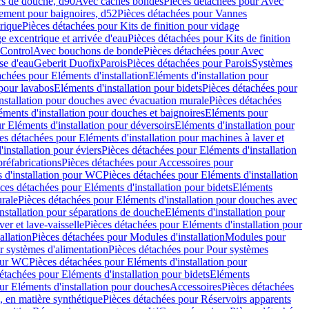
rs de douche, d90
Avec caches bondes
Pièces détachées pour Avec
ement pour baignoires, d52
Pièces détachées pour Vannes
trique
Pièces détachées pour Kits de finition pour vidage
ge excentrique et arrivée d'eau
Pièces détachées pour Kits de finition
hControl
Avec bouchons de bonde
Pièces détachées pour Avec
se d'eau
Geberit Duofix
Parois
Pièces détachées pour Parois
Systèmes
achées pour Eléments d'installation
Eléments d'installation pour
 pour lavabos
Eléments d'installation pour bidets
Pièces détachées pour
nstallation pour douches avec évacuation murale
Pièces détachées
ments d'installation pour douches et baignoires
Eléments pour
r Eléments d'installation pour déversoirs
Eléments d'installation pour
es détachées pour Eléments d'installation pour machines à laver et
installation pour éviers
Pièces détachées pour Eléments d'installation
réfabrications
Pièces détachées pour Accessoires pour
 d'installation pour WC
Pièces détachées pour Eléments d'installation
ces détachées pour Eléments d'installation pour bidets
Eléments
urale
Pièces détachées pour Eléments d'installation pour douches avec
nstallation pour séparations de douche
Eléments d'installation pour
er et lave-vaisselle
Pièces détachées pour Eléments d'installation pour
allation
Pièces détachées pour Modules d'installation
Modules pour
r systèmes d'alimentation
Pièces détachées pour Pour systèmes
pour WC
Pièces détachées pour Eléments d'installation pour
étachées pour Eléments d'installation pour bidets
Eléments
ur Eléments d'installation pour douches
Accessoires
Pièces détachées
 en matière synthétique
Pièces détachées pour Réservoirs apparents