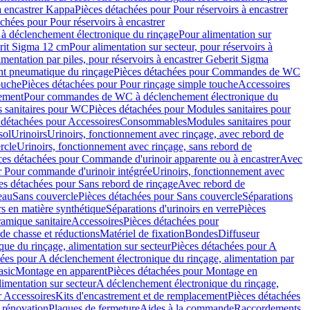
à encastrer Kappa
Pièces détachées pour Pour réservoirs à encastrer
chées pour Pour réservoirs à encastrer
 déclenchement électronique du rinçage
Pour alimentation sur
erit Sigma 12 cm
Pour alimentation sur secteur, pour réservoirs à
imentation par piles, pour réservoirs à encastrer Geberit Sigma
 pneumatique du rinçage
Pièces détachées pour Commandes de WC
ouche
Pièces détachées pour Pour rinçage simple touche
Accessoires
rement
Pour commandes de WC à déclenchement électronique du
 sanitaires pour WC
Pièces détachées pour Modules sanitaires pour
 détachées pour Accessoires
Consommables
Modules sanitaires pour
sol
Urinoirs
Urinoirs, fonctionnement avec rinçage, avec rebord de
rcle
Urinoirs, fonctionnement avec rinçage, sans rebord de
ces détachées pour Commande d'urinoir apparente ou à encastrer
Avec
r Pour commande d'urinoir intégrée
Urinoirs, fonctionnement avec
es détachées pour Sans rebord de rinçage
Avec rebord de
eau
Sans couvercle
Pièces détachées pour Sans couvercle
Séparations
rs en matière synthétique
Séparations d'urinoirs en verre
Pièces
ramique sanitaire
Accessoires
Pièces détachées pour
de chasse et réductions
Matériel de fixation
Bondes
Diffuseur
ue du rinçage, alimentation sur secteur
Pièces détachées pour A
ées pour A déclenchement électronique du rinçage, alimentation par
asic
Montage en apparent
Pièces détachées pour Montage en
imentation sur secteur
A déclenchement électronique du rinçage,
r Accessoires
Kits d'encastrement et de remplacement
Pièces détachées
 rénovation
Plaques de fermeture
Aides à la commande
Raccordements