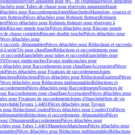
position
Réservoirs apparents pour WC, en céramique
Pièces détachées
étachées pour Tubes de chasse pour réservoirs apparents
Haute
détachées pour Raccordements
Joints
Manchettes
Mamelons, rosaces et
ets flotteurs
Pièces détachées pour Robinets flotteurs
Robinets
trer
Pièces détachées pour Robinets flotteurs pour réservoirs à
able
Rinçage simple touche
Pièces détachées pour Rinçage simple
s de chasse complets
Rinçage double touche
Pièces détachées pour
Pièces détachées pour
t raccords, démontables
Pièces détachées pour Réductions et raccords,
d à sertir
Tés pour chauffage
Réductions et raccordements pour
 et raccords
Etanchéités pour tubes et raccords
Etanchéités pour
Fit
Tuyaux multicouches
Tuyaux multicouches pour
s détachées pour Raccordements pour chauffage
Accessoires
Pièces
nts
Pièces détachées pour Fixations de raccordements
Joints
Manchons
Réductions
Pièces détachées pour Réductions
Équerres
Pièces
Pièces détachées pour Réductions indémontables
Réductions et
accordements
Pièces détachées pour Raccordements
Nourrices de
pour Raccordements pour chauffage
Accessoires
Pièces détachées pour
hées pour Fixations de raccordements
Joints d'étanchéité
Sets de vis
Inoxydable
Tuyaux 1.4401
Pièces détachées pour Tuyaux
es pour Réductions
Coudes
Pièces détachées pour Coudes
Tés
Pièces
indémontables
Réductions et raccordements, démontables
Pièces
pour Obturateurs
Raccordements
Pièces détachées pour
achées pour Tubes 1.4401
Mamelons
Manchons
Pièces détachées pour
ontables
Pièces détachées pour Réductions indémontables
Réductions