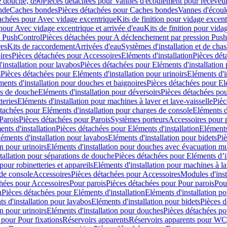
e douche, d90
Pièces détachées pour Vannes d'écoulement pour receveu
nde
Caches bondes
Pièces détachées pour Caches bondes
Vannes d'écoul
achées pour Avec vidage excentrique
Kits de finition pour vidage excen
pour Avec vidage excentrique et arrivée d'eau
Kits de finition pour vida
n PushControl
Pièces détachées pour A déclenchement par pression Pus
res
Kits de raccordement
Arrivées d'eau
Systèmes d'installation et de chas
ires
Pièces détachées pour Accessoires
Eléments d'installation
Pièces dét
'installation pour lavabos
Pièces détachées pour Eléments d'installation
s
Pièces détachées pour Eléments d'installation pour urinoirs
Eléments d'i
ments d'installation pour douches et baignoires
Pièces détachées pour Elé
ns de douche
Eléments d'installation pour déversoirs
Pièces détachées pou
teries
Eléments d'installation pour machines à laver et lave-vaisselle
Pièc
tachées pour Eléments d'installation pour charges de console
Eléments d'
Parois
Pièces détachées pour Parois
Systèmes porteurs
Accessoires pour p
nts d'installation
Pièces détachées pour Eléments d'installation
Eléments
éments d'installation pour lavabos
Eléments d'installation pour bidets
Piè
n pour urinoirs
Eléments d'installation pour douches avec évacuation m
tallation pour séparations de douche
Pièces détachées pour Eléments d’i
pour robinetteries et appareils
Eléments d'installation pour machines à lav
 de console
Accessoires
Pièces détachées pour Accessoires
Modules d'inst
hées pour Accessoires
Pour parois
Pièces détachées pour Pour parois
Pou
n
Pièces détachées pour Eléments d'installation
Eléments d'installation 
s d'installation pour lavabos
Eléments d'installation pour bidets
Pièces d
n pour urinoirs
Eléments d'installation pour douches
Pièces détachées po
 pour Pour fixations
Réservoirs apparents
Réservoirs apparents pour WC,