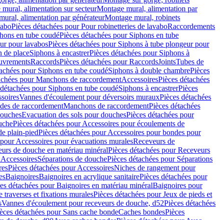
mural, alimentation sur secteur
Montage mural, alimentation par
ural, alimentation par générateur
Montage mural, robinets
vabo
Pièces détachées pour Pour robinetteries de lavabo
Raccordements
hons en tube coudé
Pièces détachées pour Siphons en tube
ur pour lavabos
Pièces détachées pour Siphons à tube plongeur pour
n de place
Siphons à encastrer
Pièces détachées pour Siphons à
uvrements
Raccords
Pièces détachées pour Raccords
Joints
Tubes de
tachées pour Siphons en tube coudé
Siphons à double chambre
Pièces
achées pour Manchons de raccordement
Accessoires
Pièces détachées
 détachées pour Siphons en tube coudé
Siphons à encastrer
Pièces
soires
Vannes d'écoulement pour déversoirs muraux
Pièces détachées
udes de raccordement
Manchons de raccordement
Pièces détachées
ouches
Evacuation des sols pour douches
Pièces détachées pour
uche
Pièces détachées pour Accessoires pour écoulements de
e plain-pied
Pièces détachées pour Accessoires pour bondes pour
 pour Accessoires pour évacuations murales
Receveurs de
urs de douche en matériau minéral
Pièces détachées pour Receveurs
n
Accessoires
Séparations de douche
Pièces détachées pour Séparations
res
Pièces détachées pour Accessoires
Niches de rangement pour
es
Baignoires
Baignoires en acrylique sanitaire
Pièces détachées pour
es détachées pour Baignoires en matériau minéral
Baignoires pour
e traverses et fixations murales
Pièces détachées pour Jeux de pieds et
s
Vannes d'écoulement pour receveurs de douche, d52
Pièces détachées
èces détachées pour Sans cache bonde
Caches bondes
Pièces