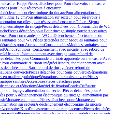
à encastrer Kappa
Pièces détachées pour Pour réservoirs à encastrer
chées pour Pour réservoirs à encastrer
 déclenchement électronique du rinçage
Pour alimentation sur
erit Sigma 12 cm
Pour alimentation sur secteur, pour réservoirs à
imentation par piles, pour réservoirs à encastrer Geberit Sigma
 pneumatique du rinçage
Pièces détachées pour Commandes de WC
ouche
Pièces détachées pour Pour rinçage simple touche
Accessoires
rement
Pour commandes de WC à déclenchement électronique du
 sanitaires pour WC
Pièces détachées pour Modules sanitaires pour
 détachées pour Accessoires
Consommables
Modules sanitaires pour
sol
Urinoirs
Urinoirs, fonctionnement avec rinçage, avec rebord de
rcle
Urinoirs, fonctionnement avec rinçage, sans rebord de
ces détachées pour Commande d'urinoir apparente ou à encastrer
Avec
r Pour commande d'urinoir intégrée
Urinoirs, fonctionnement avec
es détachées pour Sans rebord de rinçage
Avec rebord de
eau
Sans couvercle
Pièces détachées pour Sans couvercle
Séparations
rs en matière synthétique
Séparations d'urinoirs en verre
Pièces
ramique sanitaire
Accessoires
Pièces détachées pour
de chasse et réductions
Matériel de fixation
Bondes
Diffuseur
ue du rinçage, alimentation sur secteur
Pièces détachées pour A
ées pour A déclenchement électronique du rinçage, alimentation par
asic
Montage en apparent
Pièces détachées pour Montage en
imentation sur secteur
A déclenchement électronique du rinçage,
r Accessoires
Kits d'encastrement et de remplacement
Pièces détachées
 rénovation
Plaques de fermeture
Aides à la commande
Raccordements