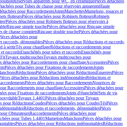
position
Réservoirs apparents pour WC, en céramique
Pièces détachées
étachées pour Tubes de chasse pour réservoirs apparents
Haute
détachées pour Raccordements
Joints
Manchettes
Mamelons, rosaces et
ets flotteurs
Pièces détachées pour Robinets flotteurs
Robinets
trer
Pièces détachées pour Robinets flotteurs pour réservoirs à
able
Rinçage simple touche
Pièces détachées pour Rinçage simple
s de chasse complets
Rinçage double touche
Pièces détachées pour
Pièces détachées pour
t raccords, démontables
Pièces détachées pour Réductions et raccords,
d à sertir
Tés pour chauffage
Réductions et raccordements pour
 et raccords
Etanchéités pour tubes et raccords
Etanchéités pour
Fit
Tuyaux multicouches
Tuyaux multicouches pour
s détachées pour Raccordements pour chauffage
Accessoires
Pièces
nts
Pièces détachées pour Fixations de raccordements
Joints
Manchons
Réductions
Pièces détachées pour Réductions
Équerres
Pièces
Pièces détachées pour Réductions indémontables
Réductions et
accordements
Pièces détachées pour Raccordements
Nourrices de
pour Raccordements pour chauffage
Accessoires
Pièces détachées pour
hées pour Fixations de raccordements
Joints d'étanchéité
Sets de vis
Inoxydable
Tuyaux 1.4401
Pièces détachées pour Tuyaux
es pour Réductions
Coudes
Pièces détachées pour Coudes
Tés
Pièces
indémontables
Réductions et raccordements, démontables
Pièces
pour Obturateurs
Raccordements
Pièces détachées pour
achées pour Tubes 1.4401
Mamelons
Manchons
Pièces détachées pour
ontables
Pièces détachées pour Réductions indémontables
Réductions