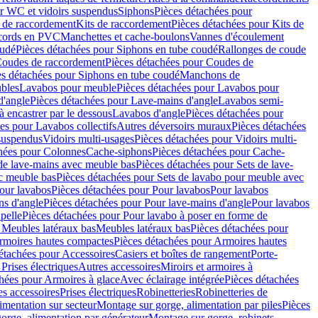
r WC et vidoirs suspendus
Siphons
Pièces détachées pour
 de raccordement
Kits de raccordement
Pièces détachées pour Kits de
ccords en PVC
Manchettes et cache-boulons
Vannes d'écoulement
oudé
Pièces détachées pour Siphons en tube coudé
Rallonges de coude
oudes de raccordement
Pièces détachées pour Coudes de
es détachées pour Siphons en tube coudé
Manchons de
bles
Lavabos pour meuble
Pièces détachées pour Lavabos pour
d'angle
Pièces détachées pour Lave-mains d'angle
Lavabos semi-
 encastrer par le dessous
Lavabos d'angle
Pièces détachées pour
es pour Lavabos collectifs
Autres déversoirs muraux
Pièces détachées
 suspendus
Vidoirs multi-usages
Pièces détachées pour Vidoirs multi-
hées pour Colonnes
Cache-siphons
Pièces détachées pour Cache-
de lave-mains avec meuble bas
Pièces détachées pour Sets de lave-
c meuble bas
Pièces détachées pour Sets de lavabo pour meuble avec
our lavabos
Pièces détachées pour Pour lavabos
Pour lavabos
ns d'angle
Pièces détachées pour Pour lave-mains d'angle
Pour lavabos
pelle
Pièces détachées pour Pour lavabo à poser en forme de
 Meubles latéraux bas
Meubles latéraux bas
Pièces détachées pour
rmoires hautes compactes
Pièces détachées pour Armoires hautes
étachées pour Accessoires
Casiers et boîtes de rangement
Porte-
Prises électriques
Autres accessoires
Miroirs et armoires à
hées pour Armoires à glace
Avec éclairage intégrée
Pièces détachées
es accessoires
Prises électriques
Robinetteries
Robinetteries de
imentation sur secteur
Montage sur gorge, alimentation par piles
Pièces
orge, alimentation par générateur
Montage sur gorge, robinets