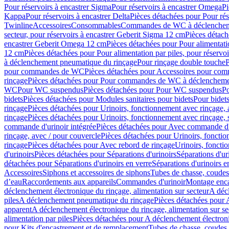
Pour réservoirs à encastrer Sigma
Pour réservoirs à encastrer Omega
Pi
Kappa
Pour réservoirs à encastrer Delta
Pièces détachées pour Pour rés
Twinline
Accessoires
Consommables
Commandes de WC à déclenchemen
secteur, pour réservoirs à encastrer Geberit Sigma 12 cm
Pièces détach
encastrer Geberit Omega 12 cm
Pièces détachées pour Pour alimentati
12 cm
Pièces détachées pour Pour alimentation par piles, pour réservo
à déclenchement pneumatique du rinçage
Pour rinçage double touche
P
pour commandes de WC
Pièces détachées pour Accessoires pour c
rinçage
Pièces détachées pour Pour commandes de WC à déclenchemen
WC
Pour WC suspendus
Pièces détachées pour Pour WC suspendus
P
bidets
Pièces détachées pour Modules sanitaires pour bidets
Pour bidets
rinçage
Pièces détachées pour Urinoirs, fonctionnement avec rinçage, 
rinçage
Pièces détachées pour Urinoirs, fonctionnement avec rinçage, 
commande d'urinoir intégrée
Pièces détachées pour Avec commande d'u
rinçage, avec / pour couvercle
Pièces détachées pour Urinoirs, fonctio
rinçage
Pièces détachées pour Avec rebord de rinçage
Urinoirs, foncti
d'urinoirs
Pièces détachées pour Séparations d'urinoirs
Séparations d'ur
détachées pour Séparations d'urinoirs en verre
Séparations d'urinoirs e
Accessoires
Siphons et accessoires de siphons
Tubes de chasse, coudes
d’eau
Raccordements aux appareils
Commandes d'urinoir
Montage enca
déclenchement électronique du rinçage, alimentation sur secteur
A décl
piles
A déclenchement pneumatique du rinçage
Pièces détachées pour
apparent
A déclenchement électronique du rinçage, alimentation sur se
alimentation par piles
Pièces détachées pour A déclenchement électroni
pour Kits d'encastrement et de remplacement
Tubes de chasse, coudes 