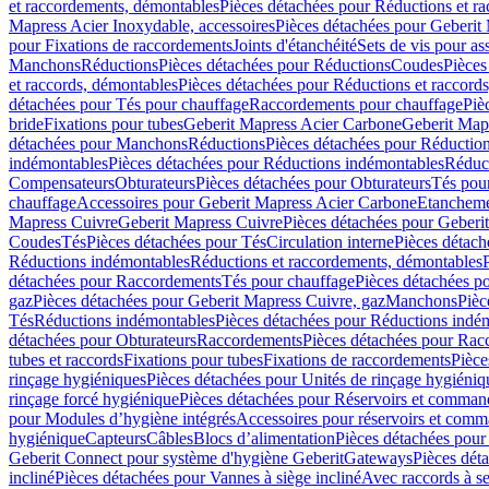
et raccordements, démontables
Pièces détachées pour Réductions et r
Mapress Acier Inoxydable, accessoires
Pièces détachées pour Geberit 
pour Fixations de raccordements
Joints d'étanchéité
Sets de vis pour a
Manchons
Réductions
Pièces détachées pour Réductions
Coudes
Pièces
et raccords, démontables
Pièces détachées pour Réductions et raccord
détachées pour Tés pour chauffage
Raccordements pour chauffage
Piè
bride
Fixations pour tubes
Geberit Mapress Acier Carbone
Geberit Map
détachées pour Manchons
Réductions
Pièces détachées pour Réductio
indémontables
Pièces détachées pour Réductions indémontables
Réduct
Compensateurs
Obturateurs
Pièces détachées pour Obturateurs
Tés pou
chauffage
Accessoires pour Geberit Mapress Acier Carbone
Etanchemen
Mapress Cuivre
Geberit Mapress Cuivre
Pièces détachées pour Geberi
Coudes
Tés
Pièces détachées pour Tés
Circulation interne
Pièces détach
Réductions indémontables
Réductions et raccordements, démontables
détachées pour Raccordements
Tés pour chauffage
Pièces détachées p
gaz
Pièces détachées pour Geberit Mapress Cuivre, gaz
Manchons
Pièc
Tés
Réductions indémontables
Pièces détachées pour Réductions indé
détachées pour Obturateurs
Raccordements
Pièces détachées pour Rac
tubes et raccords
Fixations pour tubes
Fixations de raccordements
Pièce
rinçage hygiéniques
Pièces détachées pour Unités de rinçage hygiéniq
rinçage forcé hygiénique
Pièces détachées pour Réservoirs et comman
pour Modules d’hygiène intégrés
Accessoires pour réservoirs et com
hygiénique
Capteurs
Câbles
Blocs d’alimentation
Pièces détachées pour
Geberit Connect pour système d'hygiène Geberit
Gateways
Pièces dét
incliné
Pièces détachées pour Vannes à siège incliné
Avec raccords à se