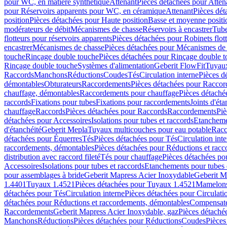
pour WC, en matière synthétique
Attenant
Pièces détachées pour Atten
pour Réservoirs apparents pour WC, en céramique
Attenant
Pièces dét
position
Pièces détachées pour Haute position
Basse et moyenne positi
modérateurs de débit
Mécanismes de chasse
Réservoirs à encastrer
Tube
flotteurs pour réservoirs apparents
Pièces détachées pour Robinets flott
encastrer
Mécanismes de chasse
Pièces détachées pour Mécanismes de
touche
Rinçage double touche
Pièces détachées pour Rinçage double 
Rinçage double touche
Systèmes d'alimentation
Geberit FlowFit
Tuyaux
Raccords
Manchons
Réductions
Coudes
Tés
Circulation interne
Pièces d
démontables
Obturateurs
Raccordements
Pièces détachées pour Racco
chauffage, démontables
Raccordements pour chauffage
Pièces détaché
raccords
Fixations pour tubes
Fixations pour raccordements
Joints d'éta
chauffage
Raccords
Pièces détachées pour Raccords
Raccordements
Piè
détachées pour Accessoires
Isolations pour tubes et raccords
Etanchemen
d'étanchéité
Geberit Mepla
Tuyaux multicouches pour eau potable
Racc
détachées pour Équerres
Tés
Pièces détachées pour Tés
Circulation int
raccordements, démontables
Pièces détachées pour Réductions et rac
distribution avec raccord fileté
Tés pour chauffage
Pièces détachées po
Accessoires
Isolations pour tubes et raccords
Etanchements pour tubes 
pour assemblages à bride
Geberit Mapress Acier Inoxydable
Geberit M
1.4401
Tuyaux 1.4521
Pièces détachées pour Tuyaux 1.4521
Mamelon
détachées pour Tés
Circulation interne
Pièces détachées pour Circulati
détachées pour Réductions et raccordements, démontables
Compensat
Raccordements
Geberit Mapress Acier Inoxydable, gaz
Pièces détaché
Manchons
Réductions
Pièces détachées pour Réductions
Coudes
Pièces