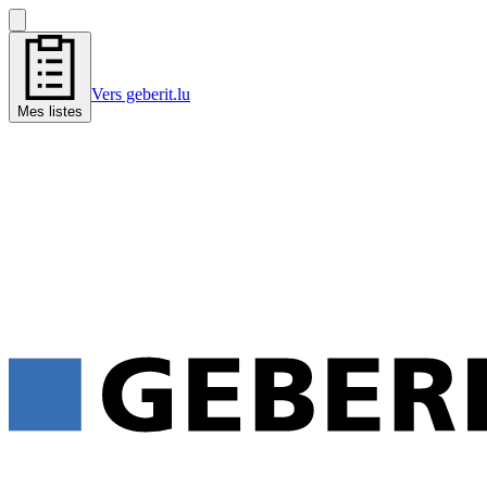
Vers geberit.lu
Mes listes