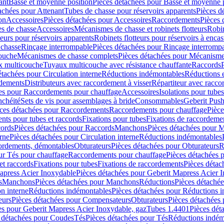
ant
Basse et moyenne position
Pièces détachées pour Basse et moyenne 
achées pour Attenant
Tubes de chasse pour réservoirs apparents
Pièces d
on
Accessoires
Pièces détachées pour Accessoires
Raccordements
Pièces 
s de chasse
Accessoires
Mécanismes de chasse et robinets flotteurs
Robin
eurs pour réservoirs apparents
Robinets flotteurs pour réservoirs à encas
 chasse
Rinçage interrompable
Pièces détachées pour Rinçage interromp
touche
Mécanismes de chasse complets
Pièces détachées pour Mécanisme
 multicouche
Tuyaux multicouche avec résistance chauffante
Raccords
étachées pour Circulation interne
Réductions indémontables
Réductions e
rdements
Distributeurs avec raccordement à visser
Répartiteur avec raccor
es pour Raccordements pour chauffage
Accessoires
Isolations pour tubes
nchéité
Sets de vis pour assemblages à bride
Consommables
Geberit Push
ces détachées pour Raccordements
Raccordements pour chauffage
Pièce
ts pour tubes et raccords
Fixations pour tubes
Fixations de raccordeme
ords
Pièces détachées pour Raccords
Manchons
Pièces détachées pour 
erne
Pièces détachées pour Circulation interne
Réductions indémontables
cordements, démontables
Obturateurs
Pièces détachées pour Obturateurs
R
ur Tés pour chauffage
Raccordements pour chauffage
Pièces détachées 
et raccords
Fixations pour tubes
Fixations de raccordements
Pièces détac
apress Acier Inoxydable
Pièces détachées pour Geberit Mapress Acier 
s
Manchons
Pièces détachées pour Manchons
Réductions
Pièces détaché
on interne
Réductions indémontables
Pièces détachées pour Réductions 
eurs
Pièces détachées pour Compensateurs
Obturateurs
Pièces détachées 
es pour Geberit Mapress Acier Inoxydable, gaz
Tubes 1.4401
Pièces dét
 détachées pour Coudes
Tés
Pièces détachées pour Tés
Réductions indém