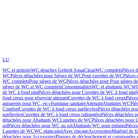
LU
WC et urinoirs
WC-douches Geberit AquaClean
WC complets
Pièces 
WC
Pièces détachées pour Sièges de WC
Pour cuvettes de WC
Pièces 
WC complets
Pour sièges de WC
Pièces détachées pour Pour sièges 
sièges de WC et WC complets
Consommables
WC et abattants WC
WC
de WC à fond plat
Pièces détachées pour Cuvettes de WC à fond plat
fond creux pour réservoir attenant
Cuvettes de WC à fond creux
Pièce
apparents pour WC, en céramique sanitaire
Attenant
Abattants WC
Piè
Comfort
Cuvettes de WC à fond creux surélevées
Pièces détachées po
surélevées
Cuvettes de WC à fond creux rallongées
Pièces détachées p
détachées pour Abattants WC
Lunettes de WC
Pièces détachées pour 
sol
Pièces détachées pour WC au sol
Abattants WC pour enfants
Pièces
Lunettes de WC
WC plain-pied
Avec rinçage
Accessoires
Matériel de f
détachées pour Accessoires
Plaques de déclenchement et commandes