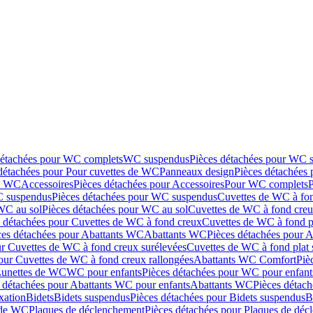
détachées pour WC complets
WC suspendus
Pièces détachées pour WC 
détachées pour Pour cuvettes de WC
Panneaux design
Pièces détachées
de WC
Accessoires
Pièces détachées pour Accessoires
Pour WC complets
 suspendus
Pièces détachées pour WC suspendus
Cuvettes de WC à fo
WC au sol
Pièces détachées pour WC au sol
Cuvettes de WC à fond creux
s détachées pour Cuvettes de WC à fond creux
Cuvettes de WC à fond p
ces détachées pour Abattants WC
Abattants WC
Pièces détachées pour 
ur Cuvettes de WC à fond creux surélevées
Cuvettes de WC à fond plat 
our Cuvettes de WC à fond creux rallongées
Abattants WC Comfort
Piè
Lunettes de WC
WC pour enfants
Pièces détachées pour WC pour enfant
 détachées pour Abattants WC pour enfants
Abattants WC
Pièces détac
ixation
Bidets
Bidets suspendus
Pièces détachées pour Bidets suspendus
B
 de WC
Plaques de déclenchement
Pièces détachées pour Plaques de dé