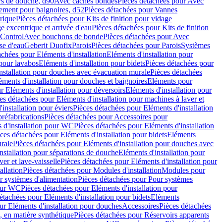
rs de douche, d90
Avec caches bondes
Pièces détachées pour Avec
ement pour baignoires, d52
Pièces détachées pour Vannes
trique
Pièces détachées pour Kits de finition pour vidage
ge excentrique et arrivée d'eau
Pièces détachées pour Kits de finition
hControl
Avec bouchons de bonde
Pièces détachées pour Avec
se d'eau
Geberit Duofix
Parois
Pièces détachées pour Parois
Systèmes
achées pour Eléments d'installation
Eléments d'installation pour
 pour lavabos
Eléments d'installation pour bidets
Pièces détachées pour
nstallation pour douches avec évacuation murale
Pièces détachées
ments d'installation pour douches et baignoires
Eléments pour
r Eléments d'installation pour déversoirs
Eléments d'installation pour
es détachées pour Eléments d'installation pour machines à laver et
installation pour éviers
Pièces détachées pour Eléments d'installation
réfabrications
Pièces détachées pour Accessoires pour
 d'installation pour WC
Pièces détachées pour Eléments d'installation
ces détachées pour Eléments d'installation pour bidets
Eléments
urale
Pièces détachées pour Eléments d'installation pour douches avec
nstallation pour séparations de douche
Eléments d'installation pour
er et lave-vaisselle
Pièces détachées pour Eléments d'installation pour
allation
Pièces détachées pour Modules d'installation
Modules pour
r systèmes d'alimentation
Pièces détachées pour Pour systèmes
pour WC
Pièces détachées pour Eléments d'installation pour
étachées pour Eléments d'installation pour bidets
Eléments
ur Eléments d'installation pour douches
Accessoires
Pièces détachées
 en matière synthétique
Pièces détachées pour Réservoirs apparents