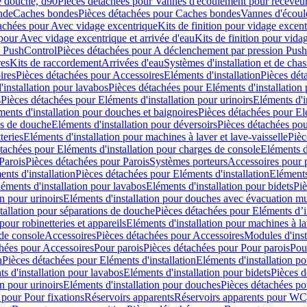
e douche, d90
Pièces détachées pour Vannes d'écoulement pour receveu
nde
Caches bondes
Pièces détachées pour Caches bondes
Vannes d'écoul
achées pour Avec vidage excentrique
Kits de finition pour vidage excen
pour Avec vidage excentrique et arrivée d'eau
Kits de finition pour vida
n PushControl
Pièces détachées pour A déclenchement par pression Pus
res
Kits de raccordement
Arrivées d'eau
Systèmes d'installation et de chas
ires
Pièces détachées pour Accessoires
Eléments d'installation
Pièces dét
'installation pour lavabos
Pièces détachées pour Eléments d'installation
s
Pièces détachées pour Eléments d'installation pour urinoirs
Eléments d'i
ments d'installation pour douches et baignoires
Pièces détachées pour Elé
ns de douche
Eléments d'installation pour déversoirs
Pièces détachées pou
teries
Eléments d'installation pour machines à laver et lave-vaisselle
Pièc
tachées pour Eléments d'installation pour charges de console
Eléments d'
Parois
Pièces détachées pour Parois
Systèmes porteurs
Accessoires pour p
nts d'installation
Pièces détachées pour Eléments d'installation
Eléments
éments d'installation pour lavabos
Eléments d'installation pour bidets
Piè
n pour urinoirs
Eléments d'installation pour douches avec évacuation m
tallation pour séparations de douche
Pièces détachées pour Eléments d’i
pour robinetteries et appareils
Eléments d'installation pour machines à lav
 de console
Accessoires
Pièces détachées pour Accessoires
Modules d'inst
hées pour Accessoires
Pour parois
Pièces détachées pour Pour parois
Pou
n
Pièces détachées pour Eléments d'installation
Eléments d'installation 
s d'installation pour lavabos
Eléments d'installation pour bidets
Pièces d
n pour urinoirs
Eléments d'installation pour douches
Pièces détachées po
 pour Pour fixations
Réservoirs apparents
Réservoirs apparents pour WC,