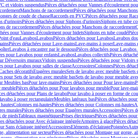
C et vidoirs suspendus
Pièces détachées pour Vannes d'écoulement pou
ccordement
Manchons de raccordement
Pièces détachées pour Manchons
longes de coude de chasse
Raccords en PVC
Pièces détachées pour Ra
s d'urinoirs
Pièces détachées pour Siphons d'urinoirs
Siphons en tube c
ns de raccordement
Pièces détachées pour Manchons de raccordement
C
chées pour Vannes d'écoulement pour bidets
Siphons en tube coudé
Pièc
Point d'eau
Lavabos
Lavabos
Pièces détachées pour Lavabos
Lavabos dou
ains
Pièces détachées pour Lave-mains
Lave-mains à poser
Lave-mains 
oîter
Lavabos à encastrer par le dessous
Pièces détachées pour Lavabos à
ées pour Lavabos pour enfants
Lavabos
Lavabos collectifs
Pièces détaché
our Déversoirs muraux
Vidoirs suspendus
Pièces détachées pour Vidoirs
es pour Lavabos pour salles de classe
Accessoires
Colonnes
Pièces détac
Caches décoratifs
Etagères murales
Sets de lavabo avec meuble bas
Sets 
es pour Sets de lavabo avec meuble bas
Sets de lavabo pour meuble ave
ur Meubles bas
Pour lave-mains
Pièces détachées pour Pour lave-mains
P
r meuble
Pièces détachées pour Pour lavabos pour meuble
Pour lave-mai
ces détachées pour Plans de lavabo
Pour lavabo à poser en forme de cou
lavabo à poser rectangulaire
Meubles latéraux bas
Pièces détachées pour
 hautes
Colonnes mi-hautes
Pièces détachées pour Colonnes mi-hautes
A
res murales
Pièces détachées pour Etagères murales
Accessoires
Pièces d
x de pieds
Tableaux magnétiques
Prises électriques
Pièces détachées pour 
es détachées pour Avec éclairage intégrée
Armoires à glace
Pièces détac
ur Sans éclairage intégré
Accessoires
Eléments d'éclairage
Poignées
Autr
e, alimentation sur secteur
Pièces détachées pour Montage sur gorge, al
gorge, alimentation par générateur
Pièces détachées pour Montage sur g