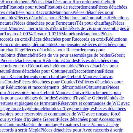
s
Raccordements
Pièces détachées pour Raccordements
Geberit
ords
Fixations pour tubes
Fixations de raccordements
Pièces détachées
ces détachées pour Raccords
Manchons
Pièces détachées pour
ontables
Pièces détachées pour Réductions indémontables
Réductions
metures
Pièces détachées pour Fermetures
Tés pour chauffage
Pièces
berit Mapress Therm
Joints d'étanchéité
Sets de vis pour assemblages à
one
Tuyaux 1.0034
Tuyaux 1.0215
Mamelons
Manchons
Pièces
ccords en croix
Pièces détachées pour Raccords en croix
Réductions
et raccordements, démontables
Compensateurs
Pièces détachées pour
ur chauffage
Pièces détachées pour Raccordements pour
nts
Joints d'étanchéité
Sets de vis pour assemblages de brides
Geberit
s
Pièces détachées pour Réductions
Coudes
Pièces détachées pour
ccords en croix
Réductions indémontables
Pièces détachées pour
teurs
Pièces détachées pour Obturateurs
Raccordements
Pièces
 pour Raccordements pour chauffage
Geberit Mapress Cuivre,
ons
Coudes
Pièces détachées pour Coudes
Tés
Pièces détachées pour
our Réductions et raccordements, démontables
Obturateurs
Pièces
pour Accessoires pour Geberit Mapress Cuivre
Etanchements pour
vis pour assemblages de brides
Système d'hygiène Geberit
Unités de
rtures et plaques de fermeture
Réservoirs et commandes de WC avec
inçage forcé hygiénique
Modules d’hygiène intégrés
Pièces détachées
essoires pour réservoirs et commandes de WC avec rinçage forcé
our système d'hygiène Geberit
Pièces détachées pour Accessoires
urs
Capteurs
Matériel de montage
Armatures brutes
Vannes à siège
accords à sertir Mepla
Pièces détachées pour Avec raccords à sertir