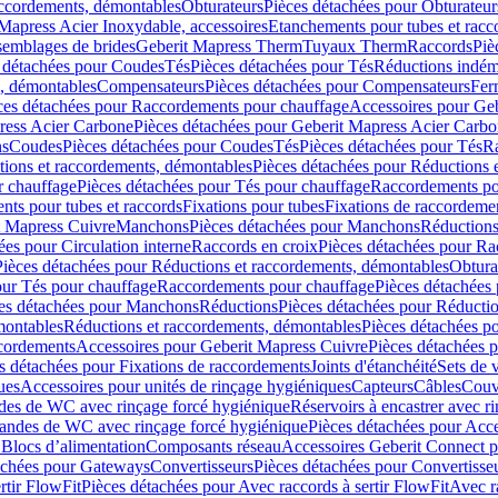
accordements, démontables
Obturateurs
Pièces détachées pour Obturateur
Mapress Acier Inoxydable, accessoires
Etanchements pour tubes et racc
ssemblages de brides
Geberit Mapress Therm
Tuyaux Therm
Raccords
Piè
 détachées pour Coudes
Tés
Pièces détachées pour Tés
Réductions indém
s, démontables
Compensateurs
Pièces détachées pour Compensateurs
Fer
ces détachées pour Raccordements pour chauffage
Accessoires pour Ge
ress Acier Carbone
Pièces détachées pour Geberit Mapress Acier Carb
ns
Coudes
Pièces détachées pour Coudes
Tés
Pièces détachées pour Tés
Ra
ions et raccordements, démontables
Pièces détachées pour Réductions 
r chauffage
Pièces détachées pour Tés pour chauffage
Raccordements po
ts pour tubes et raccords
Fixations pour tubes
Fixations de raccordeme
t Mapress Cuivre
Manchons
Pièces détachées pour Manchons
Réduction
ées pour Circulation interne
Raccords en croix
Pièces détachées pour Ra
Pièces détachées pour Réductions et raccordements, démontables
Obtura
our Tés pour chauffage
Raccordements pour chauffage
Pièces détachées
es détachées pour Manchons
Réductions
Pièces détachées pour Réducti
montables
Réductions et raccordements, démontables
Pièces détachées p
cordements
Accessoires pour Geberit Mapress Cuivre
Pièces détachées 
s détachées pour Fixations de raccordements
Joints d'étanchéité
Sets de 
ues
Accessoires pour unités de rinçage hygiéniques
Capteurs
Câbles
Couve
des de WC avec rinçage forcé hygiénique
Réservoirs à encastrer avec r
mandes de WC avec rinçage forcé hygiénique
Pièces détachées pour Acc
 Blocs d’alimentation
Composants réseau
Accessoires Geberit Connect p
achées pour Gateways
Convertisseurs
Pièces détachées pour Convertisse
rtir FlowFit
Pièces détachées pour Avec raccords à sertir FlowFit
Avec r