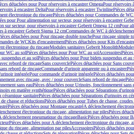
èces détachées pour Pour réservoirs à encastrer Omega
Pour réservoirs 
ervoirs à encastrer Delta
Pour réservoirs à encastrer Twinline
Pièces déta
t électronique du rinçage
Pièces détachées pour Commandes de WC à
ées pour Pour alimentation sur secteur, pour réservoirs à encastrer Geb
on sur secteur, pour réservoirs à encastrer Geberit Omega 12 cm
Pour al
irs à encastrer Geberit Sigma 12 cm
Commandes de WC à déclenchement
ièces détachées pour Pour rinçage double touche
Pour rinçage simple t
ommandes de WC
Kits d'encastrement
Pièces détachées pour Kits d'encast
t électronique du rinçage
Modules sanitaires Geberit Monolith
Modules
our WC au sol
Pièces détachées pour Pour WC au sol
Accessoires
Pièces
 suspendus et au sol
Pièces détachées pour Pour bidets suspendus et au 
avec rebord de rinçage
Sans couvercle
Pièces détachées pour Sans couve
sans rebord de rinçage
Commande d'urinoir apparente ou à encastrer
Piè
rinoir intégrée
Pour commande d'urinoir intégrée
Pièces détachées pou
nnement avec rinçage, avec / pour couvercle
Sans rebord de rinçage
Pièc
onnement sans eau
Pièces détachées pour Urinoirs, fonctionnement sans 
inoirs en matière synthétique
Pièces détachées pour Séparations d'urinoi
n céramique sanitaire
Pièces détachées pour Séparations d'urinoirs en cé
 de chasse et réductions
Pièces détachées pour Tubes de chasse, coudes 
stré
Pièces détachées pour Montage encastré
A déclenchement électroniq
enchement électronique du rinçage, alimentation par piles
Pièces détach
 A déclenchement pneumatique du rinçage
Basic
Pièces détachées pour B
cteur
Pièces détachées pour A déclenchement électronique du rinçage, al
que du rinçage, alimentation par piles
Accessoires
Pièces détachées pou
de chasse et réductions
Sets de rénovation
Pièces détachées pour Sets de