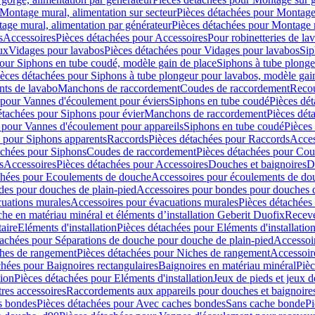
Montage mural, alimentation sur secteur
Pièces détachées pour Montage 
age mural, alimentation par générateur
Pièces détachées pour Montage m
s
Accessoires
Pièces détachées pour Accessoires
Pour robinetteries de la
ux
Vidages pour lavabos
Pièces détachées pour Vidages pour lavabos
Sip
our Siphons en tube coudé, modèle gain de place
Siphons à tube plonge
ièces détachées pour Siphons à tube plongeur pour lavabos, modèle gai
nts de lavabo
Manchons de raccordement
Coudes de raccordement
Reco
 pour Vannes d'écoulement pour éviers
Siphons en tube coudé
Pièces dé
étachées pour Siphons pour évier
Manchons de raccordement
Pièces dét
 pour Vannes d'écoulement pour appareils
Siphons en tube coudé
Pièces
s pour Siphons apparents
Raccords
Pièces détachées pour Raccords
Acces
achées pour Siphons
Coudes de raccordement
Pièces détachées pour Co
s
Accessoires
Pièces détachées pour Accessoires
Douches et baignoires
D
chées pour Ecoulements de douche
Accessoires pour écoulements de do
des pour douches de plain-pied
Accessoires pour bondes pour douches d
cuations murales
Accessoires pour évacuations murales
Pièces détachées
e en matériau minéral et éléments d’installation Geberit Duofix
Receve
aire
Eléments d'installation
Pièces détachées pour Eléments d'installatio
tachées pour Séparations de douche pour douche de plain-pied
Accessoi
hes de rangement
Pièces détachées pour Niches de rangement
Accessoir
chées pour Baignoires rectangulaires
Baignoires en matériau minéral
Pièc
tion
Pièces détachées pour Eléments d'installation
Jeux de pieds et jeux d
res accessoires
Raccordements aux appareils pour douches et baignoire
s bondes
Pièces détachées pour Avec caches bondes
Sans cache bonde
Pi