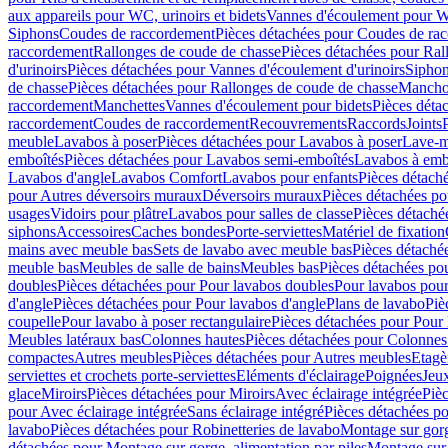
aux appareils pour WC, urinoirs et bidets
Vannes d'écoulement pour W
Siphons
Coudes de raccordement
Pièces détachées pour Coudes de ra
raccordement
Rallonges de coude de chasse
Pièces détachées pour Ral
d'urinoirs
Pièces détachées pour Vannes d'écoulement d'urinoirs
Siphon
de chasse
Pièces détachées pour Rallonges de coude de chasse
Mancho
raccordement
Manchettes
Vannes d'écoulement pour bidets
Pièces déta
raccordement
Coudes de raccordement
Recouvrements
Raccords
Joints
meuble
Lavabos à poser
Pièces détachées pour Lavabos à poser
Lave-m
emboîtés
Pièces détachées pour Lavabos semi-emboîtés
Lavabos à emb
Lavabos d'angle
Lavabos Comfort
Lavabos pour enfants
Pièces détach
pour Autres déversoirs muraux
Déversoirs muraux
Pièces détachées p
usages
Vidoirs pour plâtre
Lavabos pour salles de classe
Pièces détaché
siphons
Accessoires
Caches bondes
Porte-serviettes
Matériel de fixation
mains avec meuble bas
Sets de lavabo avec meuble bas
Pièces détaché
meuble bas
Meubles de salle de bains
Meubles bas
Pièces détachées po
doubles
Pièces détachées pour Pour lavabos doubles
Pour lavabos pou
d'angle
Pièces détachées pour Pour lavabos d'angle
Plans de lavabo
Piè
coupelle
Pour lavabo à poser rectangulaire
Pièces détachées pour Pour 
Meubles latéraux bas
Colonnes hautes
Pièces détachées pour Colonnes
compactes
Autres meubles
Pièces détachées pour Autres meubles
Etagè
serviettes et crochets porte-serviettes
Eléments d'éclairage
Poignées
Jeu
glace
Miroirs
Pièces détachées pour Miroirs
Avec éclairage intégrée
Pièc
pour Avec éclairage intégrée
Sans éclairage intégré
Pièces détachées po
lavabo
Pièces détachées pour Robinetteries de lavabo
Montage sur gorg
détachées pour Montage sur gorge, alimentation par piles
Montage sur 