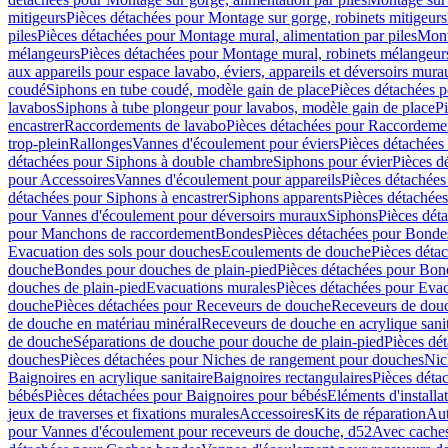
mitigeurs
Pièces détachées pour Montage sur gorge, robinets mitigeurs
piles
Pièces détachées pour Montage mural, alimentation par piles
Mont
mélangeurs
Pièces détachées pour Montage mural, robinets mélangeur
aux appareils pour espace lavabo, éviers, appareils et déversoirs mura
coudé
Siphons en tube coudé, modèle gain de place
Pièces détachées p
lavabos
Siphons à tube plongeur pour lavabos, modèle gain de place
P
encastrer
Raccordements de lavabo
Pièces détachées pour Raccordeme
trop-plein
Rallonges
Vannes d'écoulement pour éviers
Pièces détachées
détachées pour Siphons à double chambre
Siphons pour évier
Pièces d
pour Accessoires
Vannes d'écoulement pour appareils
Pièces détachées
détachées pour Siphons à encastrer
Siphons apparents
Pièces détachée
pour Vannes d'écoulement pour déversoirs muraux
Siphons
Pièces dét
pour Manchons de raccordement
Bondes
Pièces détachées pour Bonde
Evacuation des sols pour douches
Ecoulements de douche
Pièces déta
douche
Bondes pour douches de plain-pied
Pièces détachées pour Bon
douches de plain-pied
Evacuations murales
Pièces détachées pour Eva
douche
Pièces détachées pour Receveurs de douche
Receveurs de douch
de douche en matériau minéral
Receveurs de douche en acrylique sanit
de douche
Séparations de douche pour douche de plain-pied
Pièces dé
douches
Pièces détachées pour Niches de rangement pour douches
Nic
Baignoires en acrylique sanitaire
Baignoires rectangulaires
Pièces déta
bébés
Pièces détachées pour Baignoires pour bébés
Eléments d'installa
jeux de traverses et fixations murales
Accessoires
Kits de réparation
Aut
pour Vannes d'écoulement pour receveurs de douche, d52
Avec cache