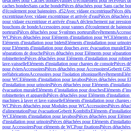
détachées pour Caches bondes
Vannes d'écoulement pour receveurs d
caches bondes
Sans cache bonde
Pièces détachées pour Sans cache bo
d'écoulement pour baignoires, d52
Avec vidage excentrique
Pièces dét
excentrique
Avec vidage excentrique et arrivée d'eau
Pièces détachées 
pour vidage excentrique et arrivée d'eau
A déclenchement par pressio
bouchons de bonde
Accessoires pour vannes d'écoulement de baignoi
porteurs
Pièces détachées pour Systèmes porteurs
Revêtements
Accesso
WC
Pièces détachées pour Eléments d'installation pour WC
Eléments d
Eléments d'installation pour bidets
Eléments d'installation pour urinoir
pour Eléments d'installation pour douches avec évacuation murale
Elé
séparations de douche
Pièces détachées pour Eléments pour séparatio
robinetteries
Pièces détachées pour Eléments d'installation pour robinet
lave-vaisselle
Eléments d'installation pour charges de console
Pièces dé
pour éviers
Accessoires
Pièces détachées pour Accessoires
Geberit GIS
préfabrications
Accessoires pour l'isolation phonique
Revêtements
Eléme
pour WC
Eléments d'installation pour lavabos
Pièces détachées pour El
d'installation pour urinoirs
Pièces détachées pour Eléments d'installatio
évacuation murale
Eléments d’installation pour douches
Eléments d’ins
robinetteries et appareils
Pièces détachées pour Eléments d'installation 
machines à laver et lave-vaisselle
Eléments d'installation pour charges
WC
Pièces détachées pour Modules pour WC
Accessoires
Pièces détac
d'alimentation
Pour évacuation
Geberit Kombifix
Eléments d'installatio
WC
Eléments d'installation pour lavabos
Pièces détachées pour Elément
d'installation pour urinoirs
Pièces détachées pour Eléments d'installatio
pour Accessoires
Pour eléments de WC
Pour fixations
Pièces détachées