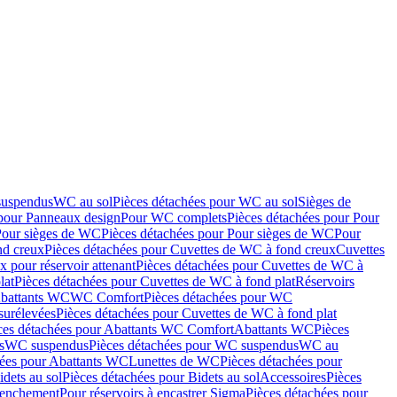
suspendus
WC au sol
Pièces détachées pour WC au sol
Sièges de
 pour Panneaux design
Pour WC complets
Pièces détachées pour Pour
Pour sièges de WC
Pièces détachées pour Pour sièges de WC
Pour
nd creux
Pièces détachées pour Cuvettes de WC à fond creux
Cuvettes
 pour réservoir attenant
Pièces détachées pour Cuvettes de WC à
lat
Pièces détachées pour Cuvettes de WC à fond plat
Réservoirs
Abattants WC
WC Comfort
Pièces détachées pour WC
surélevées
Pièces détachées pour Cuvettes de WC à fond plat
ces détachées pour Abattants WC Comfort
Abattants WC
Pièces
s
WC suspendus
Pièces détachées pour WC suspendus
WC au
hées pour Abattants WC
Lunettes de WC
Pièces détachées pour
idets au sol
Pièces détachées pour Bidets au sol
Accessoires
Pièces
clenchement
Pour réservoirs à encastrer Sigma
Pièces détachées pour