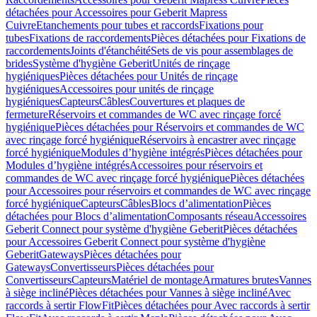
détachées pour Accessoires pour Geberit Mapress
Cuivre
Etanchements pour tubes et raccords
Fixations pour
tubes
Fixations de raccordements
Pièces détachées pour Fixations de
raccordements
Joints d'étanchéité
Sets de vis pour assemblages de
brides
Système d'hygiène Geberit
Unités de rinçage
hygiéniques
Pièces détachées pour Unités de rinçage
hygiéniques
Accessoires pour unités de rinçage
hygiéniques
Capteurs
Câbles
Couvertures et plaques de
fermeture
Réservoirs et commandes de WC avec rinçage forcé
hygiénique
Pièces détachées pour Réservoirs et commandes de WC
avec rinçage forcé hygiénique
Réservoirs à encastrer avec rinçage
forcé hygiénique
Modules d’hygiène intégrés
Pièces détachées pour
Modules d’hygiène intégrés
Accessoires pour réservoirs et
commandes de WC avec rinçage forcé hygiénique
Pièces détachées
pour Accessoires pour réservoirs et commandes de WC avec rinçage
forcé hygiénique
Capteurs
Câbles
Blocs d’alimentation
Pièces
détachées pour Blocs d’alimentation
Composants réseau
Accessoires
Geberit Connect pour système d'hygiène Geberit
Pièces détachées
pour Accessoires Geberit Connect pour système d'hygiène
Geberit
Gateways
Pièces détachées pour
Gateways
Convertisseurs
Pièces détachées pour
Convertisseurs
Capteurs
Matériel de montage
Armatures brutes
Vannes
à siège incliné
Pièces détachées pour Vannes à siège incliné
Avec
raccords à sertir FlowFit
Pièces détachées pour Avec raccords à sertir