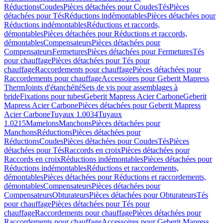
Réductions
Coudes
Pièces détachées pour Coudes
Tés
Pièces
détachées pour Tés
Réductions indémontables
Pièces détachées pour
Réductions indémontables
Réductions et raccords,
démontables
Pièces détachées pour Réductions et raccords,
démontables
Compensateurs
Pièces détachées pour
Compensateurs
Fermetures
Pièces détachées pour Fermetures
Tés
pour chauffage
Pièces détachées pour Tés pour
chauffage
Raccordements pour chauffage
Pièces détachées pour
Raccordements pour chauffage
Accessoires pour Geberit Mapress
Therm
Joints d'étanchéité
Sets de vis pour assemblages à
bride
Fixations pour tubes
Geberit Mapress Acier Carbone
Geberit
Mapress Acier Carbone
Pièces détachées pour Geberit Mapress
Acier Carbone
Tuyaux 1.0034
Tuyaux
1.0215
Mamelons
Manchons
Pièces détachées pour
Manchons
Réductions
Pièces détachées pour
Réductions
Coudes
Pièces détachées pour Coudes
Tés
Pièces
détachées pour Tés
Raccords en croix
Pièces détachées pour
Raccords en croix
Réductions indémontables
Pièces détachées pour
Réductions indémontables
Réductions et raccordements,
démontables
Pièces détachées pour Réductions et raccordements,
démontables
Compensateurs
Pièces détachées pour
Compensateurs
Obturateurs
Pièces détachées pour Obturateurs
Tés
pour chauffage
Pièces détachées pour Tés pour
chauffage
Raccordements pour chauffage
Pièces détachées pour
Raccordements pour chauffage
Accessoires pour Geberit Mapress