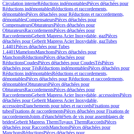
Circulation interne
Réductions indémontables
Pièces détachées pour
Réductions indémontables
Réductions et raccordements,
démontables
Pièces détachées pour Réductions et raccordements,
démontables
Compensateurs
Pièces détachées pour
Compensateurs
Obturateurs
Pièces détachées pour
Obturateurs
Raccordements
Pièces détachées pour
Raccordements
Geberit Mapress Acier Inoxydable, gaz
Pièces
détachées pour Geberit Mapress Acier Inoxydable, gaz
Tubes
1.4401
Pièces détachées pour Tubes
1.4401
Mamelons
Manchons
Pièces détachées pour
Manchons
Réductions
Pièces détachées pour
Réductions
Coudes
Pièces détachées pour Coudes
Tés
Pièces
détachées pour Tés
Réductions indémontables
Pièces détachées pour
Réductions indémontables
Réductions et raccordements,
démontables
Pièces détachées pour Réductions et raccordements,
démontables
Obturateurs
Pièces détachées pour
Obturateurs
Raccordements
Pièces détachées pour
Raccordements
Geberit Mapress Acier Inoxydable, accessoires
Pièces
détachées pour Geberit Mapress Acier Inoxydable,
accessoires
Etanchements pour tubes et raccords
Fixations pour
tubes
Fixations de raccordements
Pièces détachées pour Fixations de
raccordements
Joints d'étanchéité
Sets de vis pour assemblages de
brides
Geberit Mapress Therm
Tuyaux Therm
Raccords
Pièces
détachées pour Raccords
Manchons
Pièces détachées pour
Manchons
Réductions
Pièces détachées pour