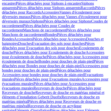
encastrer
Pièces détachées pour Siphons à encastrer
Siphons
apparents
Pièces détachées pour Siphons apparents
Raccords
Pièces
détachées pour Raccords
Accessoires
Vannes d'écoulement pour
déversoirs muraux
Pièces détachées pour Vannes d'écoulement pour
déversoirs muraux
Siphons
Pièces détachées pour Siphons
Coudes de
raccordement
Pièces détachées pour Coudes de
raccordement
Manchons de raccordement
Pièces détachées pour
Manchons de raccordement
Bondes
Pièces détachées pour
Bondes
Accessoires
Pièces détachées pour Accessoires
Douches et
baignoires
Douches
Evacuation des sols pour douches
Pièces
détachées pour Evacuation des sols pour douches
Ecoulements de
douche
Pièces détachées pour Ecoulements de douche
Accessoires
pour écoulements de douche
Pièces détachées pour Accessoires pour
écoulements de douche
Bondes pour douches de plain-pied
Pièces
détachées pour Bondes pour douches de plain-pied
Accessoires pour
bondes pour douches de plain-pied
Pièces détachées pour
Accessoires pour bondes pour douches de plain-pied
Evacuations
murales
Pièces détachées pour Evacuations murales
Accessoires pour
évacuations murales
Pièces détachées pour Accessoires pour
évacuations murales
Receveurs de douche
Pièces détachées pour
Receveurs de douche
Receveurs de douche en matériau minéral et
éléments d’installation Geberit Duofix
Receveurs de douche en
matériau minéral
Pièces détachées pour Receveurs de douche en
matériau minéral
Receveurs de douche en acrylique
sanitaire
Eléments d'installation
Pièces détachées pour Eléments