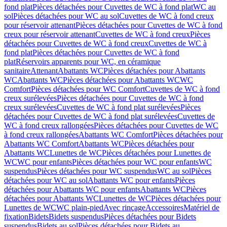
fond plat
Pièces détachées pour Cuvettes de WC à fond plat
WC au
sol
Pièces détachées pour WC au sol
Cuvettes de WC à fond creux
pour réservoir attenant
Pièces détachées pour Cuvettes de WC à fond
creux pour réservoir attenant
Cuvettes de WC à fond creux
Pièces
détachées pour Cuvettes de WC à fond creux
Cuvettes de WC à
fond plat
Pièces détachées pour Cuvettes de WC à fond
plat
Réservoirs apparents pour WC, en céramique
sanitaire
Attenant
Abattants WC
Pièces détachées pour Abattants
WC
Abattants WC
Pièces détachées pour Abattants WC
WC
Comfort
Pièces détachées pour WC Comfort
Cuvettes de WC à fond
creux surélevées
Pièces détachées pour Cuvettes de WC à fond
creux surélevées
Cuvettes de WC à fond plat surélevées
Pièces
détachées pour Cuvettes de WC à fond plat surélevées
Cuvettes de
WC à fond creux rallongées
Pièces détachées pour Cuvettes de WC
à fond creux rallongées
Abattants WC Comfort
Pièces détachées pour
Abattants WC Comfort
Abattants WC
Pièces détachées pour
Abattants WC
Lunettes de WC
Pièces détachées pour Lunettes de
WC
WC pour enfants
Pièces détachées pour WC pour enfants
WC
suspendus
Pièces détachées pour WC suspendus
WC au sol
Pièces
détachées pour WC au sol
Abattants WC pour enfants
Pièces
détachées pour Abattants WC pour enfants
Abattants WC
Pièces
détachées pour Abattants WC
Lunettes de WC
Pièces détachées pour
Lunettes de WC
WC plain-pied
Avec rinçage
Accessoires
Matériel de
fixation
Bidets
Bidets suspendus
Pièces détachées pour Bidets
suspendus
Bidets au sol
Pièces détachées pour Bidets au