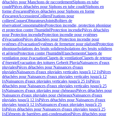
détachées pour Manchons de raccordement
Siphons en tube
coudé
Pièces détachées pour Siphons en tube coudé
Siphons en
forme d'escargot
Pièces détachées pour Siphons en forme
d'escargot
Accessoires
Colliers
Fixations pour
colliers
Coques
Obturateurs
Joints
Boîtiers de
réservation
Consommables
Protection incendie, protection phonique
et protection contre l'humidité
Protection incendie
Pièces détachées
pour Protection incendie
Protection incendie pour systèmes
d'évacuation
Pièces détachées pour Protection incendie pour
systèmes d'évacuation
Systèmes de fermeture pour plafond
Protection
phonique
Isolations des bruits solidiens
Isolations des bruits solidiens
et aériens
Protection contre l'humidité
Etanchements
Clapets de
ventilation pour évacuation
Clapets de ventilation
Clapets de retenue
d’énergie
Evacuation des toitures Geberit Pluvia
Naissances d'eaux
pluviales
Pièces détachées pour Naissances d'eaux
pluviales
Naissances d'eaux pluviales verticales jusqu'à 12 l/s
Pièces
détachées pour Naissances d'eaux pluviales verticales jusqu'à 12
l/s
Naissances d'eaux pluviales verticales jusqu'à 25 l/s
Pièces
détachées pour Naissances d'eaux pluviales verticales jusqu'à 25
l/s
Naissances d'eaux pluviales pour chéneaux
Pièces détachées pour
Naissances d'eaux pluviales pour chéneaux
Naissances d'eaux
pluviales jusqu'à 12 l/s
Pièces détachées pour Naissances d'eaux
pluviales jusqu'à 12 l/s
Naissances d'eaux pluviales jusqu'à 25
l/s
Pièces détachées pour Naissances d'eaux pluviales jusqu'à 25
l/s
Eléments de barrières anti-condensation
Pièces détachées pour