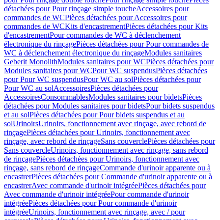
détachées pour Pour rinçage simple touche
Accessoires pour
commandes de WC
Pièces détachées pour Accessoires pour
commandes de WC
Kits d'encastrement
Pièces détachées pour Kits
d'encastrement
Pour commandes de WC à déclenchement
électronique du rinçage
Pièces détachées pour Pour commandes de
WC à déclenchement électronique du rinçage
Modules sanitaires
Geberit Monolith
Modules sanitaires pour WC
Pièces détachées pour
Modules sanitaires pour WC
Pour WC suspendus
Pièces détachées
pour Pour WC suspendus
Pour WC au sol
Pièces détachées pour
Pour WC au sol
Accessoires
Pièces détachées pour
Accessoires
Consommables
Modules sanitaires pour bidets
Pièces
détachées pour Modules sanitaires pour bidets
Pour bidets suspendus
et au sol
Pièces détachées pour Pour bidets suspendus et au
sol
Urinoirs
Urinoirs, fonctionnement avec rinçage, avec rebord de
rinçage
Pièces détachées pour Urinoirs, fonctionnement avec
rinçage, avec rebord de rinçage
Sans couvercle
Pièces détachées pour
Sans couvercle
Urinoirs, fonctionnement avec rinçage, sans rebord
de rinçage
Pièces détachées pour Urinoirs, fonctionnement avec
rinçage, sans rebord de rinçage
Commande d'urinoir apparente ou à
encastrer
Pièces détachées pour Commande d'urinoir apparente ou à
encastrer
Avec commande d'urinoir intégrée
Pièces détachées pour
Avec commande d'urinoir intégrée
Pour commande d'urinoir
intégrée
Pièces détachées pour Pour commande d'urinoir
intégrée
Urinoirs, fonctionnement avec rinçage, avec / pour