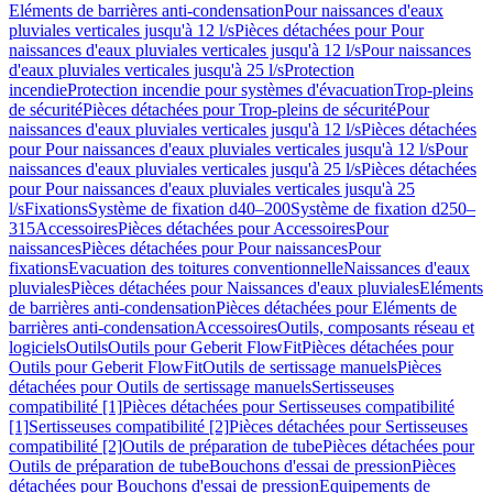
Eléments de barrières anti-condensation
Pour naissances d'eaux
pluviales verticales jusqu'à 12 l/s
Pièces détachées pour Pour
naissances d'eaux pluviales verticales jusqu'à 12 l/s
Pour naissances
d'eaux pluviales verticales jusqu'à 25 l/s
Protection
incendie
Protection incendie pour systèmes d'évacuation
Trop-pleins
de sécurité
Pièces détachées pour Trop-pleins de sécurité
Pour
naissances d'eaux pluviales verticales jusqu'à 12 l/s
Pièces détachées
pour Pour naissances d'eaux pluviales verticales jusqu'à 12 l/s
Pour
naissances d'eaux pluviales verticales jusqu'à 25 l/s
Pièces détachées
pour Pour naissances d'eaux pluviales verticales jusqu'à 25
l/s
Fixations
Système de fixation d40–200
Système de fixation d250–
315
Accessoires
Pièces détachées pour Accessoires
Pour
naissances
Pièces détachées pour Pour naissances
Pour
fixations
Evacuation des toitures conventionnelle
Naissances d'eaux
pluviales
Pièces détachées pour Naissances d'eaux pluviales
Eléments
de barrières anti-condensation
Pièces détachées pour Eléments de
barrières anti-condensation
Accessoires
Outils, composants réseau et
logiciels
Outils
Outils pour Geberit FlowFit
Pièces détachées pour
Outils pour Geberit FlowFit
Outils de sertissage manuels
Pièces
détachées pour Outils de sertissage manuels
Sertisseuses
compatibilité [1]
Pièces détachées pour Sertisseuses compatibilité
[1]
Sertisseuses compatibilité [2]
Pièces détachées pour Sertisseuses
compatibilité [2]
Outils de préparation de tube
Pièces détachées pour
Outils de préparation de tube
Bouchons d'essai de pression
Pièces
détachées pour Bouchons d'essai de pression
Equipements de