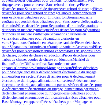
couvercle
Pièces détachées pour Urinoirs, fonctionnement avec
rinçage, avec / pour couvercle
Sans rebord de rinçage
Pièces
détachées pour Sans rebord de rinçage
Avec rebord de rinçage
Pièces
détachées pour Avec rebord de rinçage
Urinoirs, fonctionnement
sans eau
Pièces détachées pour Urinoirs, fonctionnement sans
eau
Sans couvercle
Pièces détachées pour Sans couvercle
Séparations
d'urinoirs
Pièces détachées pour Séparations d'urinoirs
Séparations
d'urinoirs en matière synthétique
Pièces détachées pour Séparations
d'urinoirs en matière synthétique
Séparations d'urinoirs en
verre
Pièces détachées pour Séparations d'urinoirs en
verre
Séparations d'urinoirs en céramique sanitaire
Pièces détachées
pour Séparations d'urinoirs en céramique sanitaire
Accessoires
Pièces
détachées pour Accessoires
Siphons et accessoires de siphons
Tubes
de chasse, coudes de chasse et réductions
Pièces détachées pour
Tubes de chasse, coudes de chasse et réductions
Matériel de
fixation
Bondes
Diffuseur d’eau
Raccordements aux
appareils
Commandes d'urinoir
Montage encastré
Pièces détachées
pour Montage encastré
A déclenchement électronique du rinçage,
alimentation sur secteur
Pièces détachées pour A déclenchement
électronique du rinçage, alimentation sur secteur
A déclenchement
électronique du rinçage, alimentation par piles
Pièces détachées pour
A déclenchement électronique du rinçage, alimentation par piles
A
déclenchement pneumatique du rinçage
Pièces détachées pour A
déclenchement pneumatique du rinçage
Basic
Pièces détachées pour
Basic
Montage en apparent
Pièces détachées pour Montage en