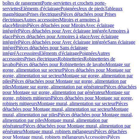
boîtes de rangement
Porte-serviettes et crochets porte-
serviettes
Eléments d'éclairage
Poignées
Jeux de pieds
Tableaux
magnétiques
Prises électriques
Pièces détachées pour Prises
électriques
Autres accessoires
Miroirs et armoires à
glace
Miroirs
Pièces détachées pour Miroirs
Avec éclairage
intégrée
Pièces détachées pour Avec éclairage intégrée
Armoires à
glace
Pièces détachées pour Armoires à glace
Avec éclairage
intégrée
Pièces détachées pour Avec éclairage intégrée
Sans éclairage
intégré
Pièces détachées pour Sans éclairage
intégré
Accessoires
Eléments d'éclairage
Poignées
Autres
accessoires
Prises électriques
Robinetteries
Robinetteries de
lavabo
Pièces détachées pour Robinetteries de lavabo
Montage sur
gorge, alimentation sur secteur
Pièces détachées pour Montage sur
gorge, alimentation sur secteur
Montage sur gorge, alimentation par
piles
Pièces détachées pour Montage sur gorge, alimentation par
piles
Montage sur gorge, alimentation par générateur
Pièces détachées
pour Montage sur gorge, alimentation par générateur
Montage sur
gorge, robinets mitigeurs
Pièces détachées pour Montage sur gorge,
robinets mitigeurs
Montage mural, alimentation sur secteur
Pièces
détachées pour Montage mural, alimentation sur secteur
Montage
mural, alimentation par piles
Pièces détachées pour Montage mural,
alimentation par piles
Montage mural, alimentation par
générateur
Pièces détachées pour Montage mural, alimentation par
générateur
Montage mural, robinets mélangeurs
Pièces détachées
pour Montage mural, robinets mélangeurs
Accessoires
Pièces