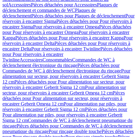
sol
Accessoires
Pièces détachées pour Accessoires
Plaques de
déclenchement et commandes de WC
Plaques de
déclenchement
Pièces détachées pour Plaques de déclenchement
Pour
réservoirs à encastrer Sigma
Pièces détachées pour Pour réservoirs à
encastrer Sigma
Pour réservoirs à encastrer Omega
Pièces détachées
pour Pour réservoirs à encastrer Omega
Pour réservoirs à encastrer
Kappa
Pièces détachées pour Pour réservoirs à encastrer Kappa
Pour
réservoirs à encastrer Delta
Pièces détachées pour Pour réservoirs à
encastrer Delta
Pour réservoirs à encastrer Twinline
Pièces détachées
pour Pour réservoirs à encastrer
Twinline
Accessoires
Consommables
Commandes de WC à
déclenchement électronique du rinçage
Pièces détachées pour
Commandes de WC à déclenchement électronique du rinçage
Pour
alimentation sur secteur, pour réservoirs à encastrer Geberit Sigma
12 cm
Pièces détachées pour Pour alimentation sur secteur, pour
réservoirs à encastrer Geberit Sigma 12 cm
Pour alimentation sur
secteur, pour réservoirs à encastrer Geberit Omega 12 cm
Pièces
détachées pour Pour alimentation sur secteur, pour réservoirs à
encastrer Geberit Omega 12 cm
Pour alimentation par piles, pour
réservoirs à encastrer Geberit Sigma 12 cm
Pièces détachées pour
Pour alimentation par piles, pour réservoirs à encastrer Geberit
Sigma 12 cm
Commandes de WC à déclenchement pneumatique du
rinçage
Pièces détachées pour Commandes de WC à déclenchement
pneumatique du rinçage
Pour rinçage double touche
Pièces détachées
pour Pour rinçage double touche
Pour rinçage simple touche
Pièces