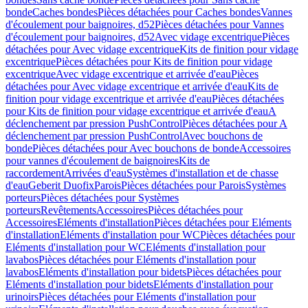
bonde
Caches bondes
Pièces détachées pour Caches bondes
Vannes
d'écoulement pour baignoires, d52
Pièces détachées pour Vannes
d'écoulement pour baignoires, d52
Avec vidage excentrique
Pièces
détachées pour Avec vidage excentrique
Kits de finition pour vidage
excentrique
Pièces détachées pour Kits de finition pour vidage
excentrique
Avec vidage excentrique et arrivée d'eau
Pièces
détachées pour Avec vidage excentrique et arrivée d'eau
Kits de
finition pour vidage excentrique et arrivée d'eau
Pièces détachées
pour Kits de finition pour vidage excentrique et arrivée d'eau
A
déclenchement par pression PushControl
Pièces détachées pour A
déclenchement par pression PushControl
Avec bouchons de
bonde
Pièces détachées pour Avec bouchons de bonde
Accessoires
pour vannes d'écoulement de baignoires
Kits de
raccordement
Arrivées d'eau
Systèmes d'installation et de chasse
d'eau
Geberit Duofix
Parois
Pièces détachées pour Parois
Systèmes
porteurs
Pièces détachées pour Systèmes
porteurs
Revêtements
Accessoires
Pièces détachées pour
Accessoires
Eléments d'installation
Pièces détachées pour Eléments
d'installation
Eléments d'installation pour WC
Pièces détachées pour
Eléments d'installation pour WC
Eléments d'installation pour
lavabos
Pièces détachées pour Eléments d'installation pour
lavabos
Eléments d'installation pour bidets
Pièces détachées pour
Eléments d'installation pour bidets
Eléments d'installation pour
urinoirs
Pièces détachées pour Eléments d'installation pour