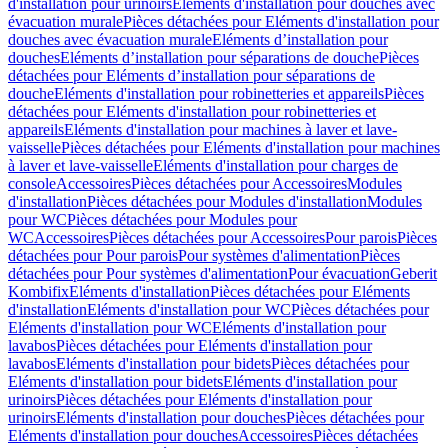
d'installation pour urinoirs
Eléments d'installation pour douches avec
évacuation murale
Pièces détachées pour Eléments d'installation pour
douches avec évacuation murale
Eléments d’installation pour
douches
Eléments d’installation pour séparations de douche
Pièces
détachées pour Eléments d’installation pour séparations de
douche
Eléments d'installation pour robinetteries et appareils
Pièces
détachées pour Eléments d'installation pour robinetteries et
appareils
Eléments d'installation pour machines à laver et lave-
vaisselle
Pièces détachées pour Eléments d'installation pour machines
à laver et lave-vaisselle
Eléments d'installation pour charges de
console
Accessoires
Pièces détachées pour Accessoires
Modules
d'installation
Pièces détachées pour Modules d'installation
Modules
pour WC
Pièces détachées pour Modules pour
WC
Accessoires
Pièces détachées pour Accessoires
Pour parois
Pièces
détachées pour Pour parois
Pour systèmes d'alimentation
Pièces
détachées pour Pour systèmes d'alimentation
Pour évacuation
Geberit
Kombifix
Eléments d'installation
Pièces détachées pour Eléments
d'installation
Eléments d'installation pour WC
Pièces détachées pour
Eléments d'installation pour WC
Eléments d'installation pour
lavabos
Pièces détachées pour Eléments d'installation pour
lavabos
Eléments d'installation pour bidets
Pièces détachées pour
Eléments d'installation pour bidets
Eléments d'installation pour
urinoirs
Pièces détachées pour Eléments d'installation pour
urinoirs
Eléments d'installation pour douches
Pièces détachées pour
Eléments d'installation pour douches
Accessoires
Pièces détachées