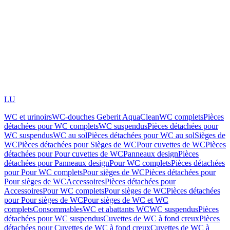
LU
WC et urinoirs
WC-douches Geberit AquaClean
WC complets
Pièces
détachées pour WC complets
WC suspendus
Pièces détachées pour
WC suspendus
WC au sol
Pièces détachées pour WC au sol
Sièges de
WC
Pièces détachées pour Sièges de WC
Pour cuvettes de WC
Pièces
détachées pour Pour cuvettes de WC
Panneaux design
Pièces
détachées pour Panneaux design
Pour WC complets
Pièces détachées
pour Pour WC complets
Pour sièges de WC
Pièces détachées pour
Pour sièges de WC
Accessoires
Pièces détachées pour
Accessoires
Pour WC complets
Pour sièges de WC
Pièces détachées
pour Pour sièges de WC
Pour sièges de WC et WC
complets
Consommables
WC et abattants WC
WC suspendus
Pièces
détachées pour WC suspendus
Cuvettes de WC à fond creux
Pièces
détachées pour Cuvettes de WC à fond creux
Cuvettes de WC à