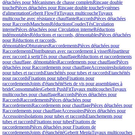
détachées pour Mécanismes de chasse complets
Rinçage double
touche
Pièces détachées pour Rinçage double touche
Systèmes
d'alimentation
Geberit FlowFit
Tuyaux multicouche
Tuyaux
multicouche avec résistance chauffante
Raccords
Pièces détachées
pour Raccords
Manchons
Réductions
Coudes
Tés
Circulation
interne
Pièces détachées pour Circulation interne
Réductions
indémontables
Réductions et raccords, démontables
Pièces détachées
pour Réductions et raccords,
démontables
Obturateurs
Raccordements
Pièces détachées pour
Raccordements
Distributeurs avec raccordement à visser
Répartiteur
avec raccord à sertir
Tés pour chauffage
Réductions et raccordements
pour chauffage, démontables
Raccordements pour chauffage
Pièces
détachées pour Raccordements pour chauffage
Accessoires
Isolations
pour tubes et raccords
Etanchéités pour tubes et raccords
Etanchéités
pour raccords
Fixations pour tubes
Fixations pour
raccordements
Joints d'étanchéité
Sets de vis pour assemblages à
bride
Consommables
Geberit PushFit
Tuyaux multicouches
Tuyaux
multicouches pour chauffage
Raccords
Pièces détachées pour
Raccords
Raccordements
Pièces détachées pour
Raccordements
Raccordements pour chauffage
Pièces détachées pour
Raccordements pour chauffage
Accessoires
Pièces détachées pour
Accessoires
Isolations pour tubes et raccords
Etanchements pour
tubes et raccords
Fixations pour tubes
Fixations de
raccordements
Pièces détachées pour Fixations de
raccordements
Joints d'étanchéité
Geberit Mepla
Tuyaux multicouches