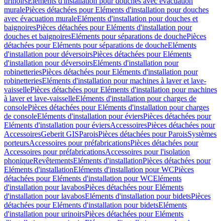
urinoirs
Eléments d'installation pour douches avec évacuation
murale
Pièces détachées pour Eléments d'installation pour douches
avec évacuation murale
Eléments d'installation pour douches et
baignoires
Pièces détachées pour Eléments d'installation pour
douches et baignoires
Eléments pour séparations de douche
Pièces
détachées pour Eléments pour séparations de douche
Eléments
d'installation pour déversoirs
Pièces détachées pour Eléments
d'installation pour déversoirs
Eléments d'installation pour
robinetteries
Pièces détachées pour Eléments d'installation pour
robinetteries
Eléments d'installation pour machines à laver et lave-
vaisselle
Pièces détachées pour Eléments d'installation pour machines
à laver et lave-vaisselle
Eléments d'installation pour charges de
console
Pièces détachées pour Eléments d'installation pour charges
de console
Eléments d'installation pour éviers
Pièces détachées pour
Eléments d'installation pour éviers
Accessoires
Pièces détachées pour
Accessoires
Geberit GIS
Parois
Pièces détachées pour Parois
Systèmes
porteurs
Accessoires pour préfabrications
Pièces détachées pour
Accessoires pour préfabrications
Accessoires pour l'isolation
phonique
Revêtements
Eléments d'installation
Pièces détachées pour
Eléments d'installation
Eléments d'installation pour WC
Pièces
détachées pour Eléments d'installation pour WC
Eléments
d'installation pour lavabos
Pièces détachées pour Eléments
d'installation pour lavabos
Eléments d'installation pour bidets
Pièces
détachées pour Eléments d'installation pour bidets
Eléments
d'installation pour urinoirs
Pièces détachées pour Eléments