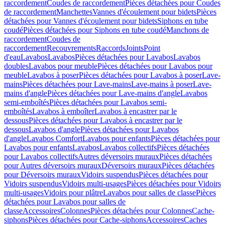
raccordement
Coudes de raccordement
Pièces détachées pour Coudes
de raccordement
Manchettes
Vannes d'écoulement pour bidets
Pièces
détachées pour Vannes d'écoulement pour bidets
Siphons en tube
coudé
Pièces détachées pour Siphons en tube coudé
Manchons de
raccordement
Coudes de
raccordement
Recouvrements
Raccords
Joints
Point
d'eau
Lavabos
Lavabos
Pièces détachées pour Lavabos
Lavabos
doubles
Lavabos pour meuble
Pièces détachées pour Lavabos pour
meuble
Lavabos à poser
Pièces détachées pour Lavabos à poser
Lave-
mains
Pièces détachées pour Lave-mains
Lave-mains à poser
Lave-
mains d'angle
Pièces détachées pour Lave-mains d'angle
Lavabos
semi-emboîtés
Pièces détachées pour Lavabos semi-
emboîtés
Lavabos à emboîter
Lavabos à encastrer par le
dessous
Pièces détachées pour Lavabos à encastrer par le
dessous
Lavabos d'angle
Pièces détachées pour Lavabos
d'angle
Lavabos Comfort
Lavabos pour enfants
Pièces détachées pour
Lavabos pour enfants
Lavabos
Lavabos collectifs
Pièces détachées
pour Lavabos collectifs
Autres déversoirs muraux
Pièces détachées
pour Autres déversoirs muraux
Déversoirs muraux
Pièces détachées
pour Déversoirs muraux
Vidoirs suspendus
Pièces détachées pour
Vidoirs suspendus
Vidoirs multi-usages
Pièces détachées pour Vidoirs
multi-usages
Vidoirs pour plâtre
Lavabos pour salles de classe
Pièces
détachées pour Lavabos pour salles de
classe
Accessoires
Colonnes
Pièces détachées pour Colonnes
Cache-
siphons
Pièces détachées pour Cache-siphons
Accessoires
Caches