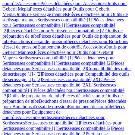
contrôle
Accessoires
Pièces détachées pour Accessoires
Outils pour
Geberit Mepla
Pièces détachées pour Outils pour Geberit
Mepla
Outils de sertissage manuels
Pièces détachées pour Outils de
sertissage manuels
Sertisseuses compatibilité [1]
Pièces détachées
pour Sertisseuses compatibilité [1]
Sertisseuses compatibilité
[2]
Pièces détachées pour Sertisseuses compatibilité [2]
Outils de
préparation de tube
Pièces détachées pour Outils de préparation de
tube
Bouchons d'essai de pression
Pièces détachées pour Bouchons
d'essai de pression
Equipement de contrôle
Accessoires
Outils pour
Geberit Mapress
Pièces détachées pour Outils pour Geberit
Mapress
Sertisseuses compatibilité [1]
Pièces détachées pour
Sertisseuses compatibilité [1]
Sertisseuses compatibilité [2]
Pièces
détachées pour Sertisseuses compatibilité [2]
Compatibilité des outils
de sertissage [1] / [2]
Pièces détachées pour Compatibilité des outils
de sertissage [1] / [2]
Sertisseuses compatibilité [2XL]
Pièces
détachées pour Sertisseuses compatibilité [2XL]
Sertisseuses
compatibilité [3]
Pièces détachées pour Sertisseuses compatibilité
[3]
Outils de préparation de tube
Pièces détachées pour Outils de
préparation de tube
Bouchons d'essai de pression
Pièces détachées
pour Bouchons d'essai de pression
Equipement de contrôle
Pièces
détachées pour Equipement de
contrôle
Accessoires
Sertisseuses
Pièces détachées pour
Sertisseuses
Sertisseuses compatibilité [1]
Pièces détachées pour
Sertisseuses compatibilité [1]
Sertisseuses compatibilité [2]
Pièces
détachées pour Sertisseuses compatibilité [2]
Sertisseuses