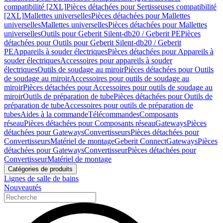
compatibilité [2XL]
Pièces détachées pour Sertisseuses compatibilité
[2XL]
Mallettes universelles
Pièces détachées pour Mallettes
universelles
Mallettes universelles
Pièces détachées pour Mallettes
universelles
Outils pour Geberit Silent-db20 / Geberit PE
Pièces
détachées pour Outils pour Geberit Silent-db20 / Geberit
PE
Appareils à souder électriques
Pièces détachées pour Appareils à
souder électriques
Accessoires pour appareils à souder
électriques
Outils de soudage au miroir
Pièces détachées pour Outils
de soudage au miroir
Accessoires pour outils de soudage au
miroir
Pièces détachées pour Accessoires pour outils de soudage au
miroir
Outils de préparation de tube
Pièces détachées pour Outils de
préparation de tube
Accessoires pour outils de préparation de
tubes
Aides à la commande
Télécommandes
Composants
réseau
Pièces détachées pour Composants réseau
Gateways
Pièces
détachées pour Gateways
Convertisseurs
Pièces détachées pour
Convertisseurs
Matériel de montage
Geberit Connect
Gateways
Pièces
détachées pour Gateways
Convertisseur
Pièces détachées pour
Convertisseur
Matériel de montage
Catégories de produits
Lignes de salle de bains
Nouveautés