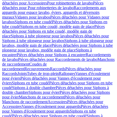
détachées pour Accessoires
Pour robinetteries de lavabo
Pièces
détachées pour Pour robinetteries de lavabo
Raccordements aux
appareils pour espace lavabo, éviers, appareils et déversoirs
muraux
Vidages pour lavabos
Pièces détachées pour Vidages pour
lavabos
Siphons en tube coudé
Pièces détachées pour Siphons en
tube coudé
Siphons en tube coudé, modèle gain de place
Pièces
détachées pour Siphons en tube coudé, modèle gain de
place
Siphons à tube plongeur pour lavabos
Pièces détachées pour
Siphons à tube plongeur pour lavabos
Siphons à tube plongeur pour
lavabos, modèle gain de place
Pièces détachées pour Siphons à tube
plongeur pour lavabos, modèle gain de place
Siphons à
encastrer
Pièces détachées pour Siphons à encastrer
Raccordements
de lavabo
Pièces détachées pour Raccordements de lavabo
Manchons
de raccordement
Coudes de
raccordement
Recouvrements
Raccords
Pièces détachées pour
Raccords
Joints
Tubes de trop-plein
Rallonges
Vannes d'écoulement
pour éviers
Pièces détachées pour Vannes d'écoulement pour
éviers
Siphons en tube coudé
Pièces détachées pour Siphons en tube
coudé
Siphons à double chambre
Pièces détachées pour Siphons à
double chambre
Siphons pour évier
Pièces détachées pour Siphons
pour évier
Manchons de raccordement
Pièces détachées pour
Manchons de raccordement
Accessoires
Pièces détachées pour
Accessoires
Vannes d'écoulement pour appareils
Pièces détachées
pour Vannes d'écoulement pour appareils
Siphons en tube
coudé
Pièces détachées pour Siphons en tube coudé
Siphons à