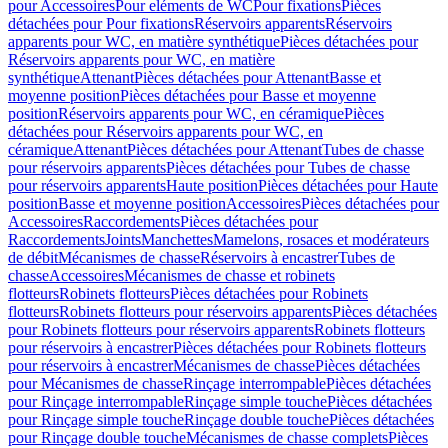
pour Accessoires
Pour eléments de WC
Pour fixations
Pièces
détachées pour Pour fixations
Réservoirs apparents
Réservoirs
apparents pour WC, en matière synthétique
Pièces détachées pour
Réservoirs apparents pour WC, en matière
synthétique
Attenant
Pièces détachées pour Attenant
Basse et
moyenne position
Pièces détachées pour Basse et moyenne
position
Réservoirs apparents pour WC, en céramique
Pièces
détachées pour Réservoirs apparents pour WC, en
céramique
Attenant
Pièces détachées pour Attenant
Tubes de chasse
pour réservoirs apparents
Pièces détachées pour Tubes de chasse
pour réservoirs apparents
Haute position
Pièces détachées pour Haute
position
Basse et moyenne position
Accessoires
Pièces détachées pour
Accessoires
Raccordements
Pièces détachées pour
Raccordements
Joints
Manchettes
Mamelons, rosaces et modérateurs
de débit
Mécanismes de chasse
Réservoirs à encastrer
Tubes de
chasse
Accessoires
Mécanismes de chasse et robinets
flotteurs
Robinets flotteurs
Pièces détachées pour Robinets
flotteurs
Robinets flotteurs pour réservoirs apparents
Pièces détachées
pour Robinets flotteurs pour réservoirs apparents
Robinets flotteurs
pour réservoirs à encastrer
Pièces détachées pour Robinets flotteurs
pour réservoirs à encastrer
Mécanismes de chasse
Pièces détachées
pour Mécanismes de chasse
Rinçage interrompable
Pièces détachées
pour Rinçage interrompable
Rinçage simple touche
Pièces détachées
pour Rinçage simple touche
Rinçage double touche
Pièces détachées
pour Rinçage double touche
Mécanismes de chasse complets
Pièces