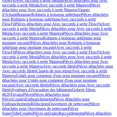
FlowFit
Avec raccords à sertir Mepla
Pièces détachées pour Avec
raccords à sertir Mepla
Avec raccords à sertir Mapress
Pièces
détachées pour Avec raccords à sertir Mapress
Vannes
d’échantillonnage
Robinets à boisseau sphérique
Pièces détachées
pour Robinets à boisseau sphérique
Avec raccords à sertir
FlowFit
Pièces détachées pour Avec raccords à sertir FlowFit
Avec
raccords à sertir Mepla
Pièces détachées pour Avec raccords à sertir
Mepla
Avec raccords à sertir Mapress
Pièces détachées pour Avec
raccords à sertir Mapress
Robinets à boisseau sphérique pour
montage encastré
Pièces détachées pour Robinets à boisseau
sphérique pour montage encastré
Avec raccords à sertir
FlowFit
Pièces détachées pour Avec raccords à sertir FlowFit
Avec
raccords à sertir Mepla
Pièces détachées pour Avec raccords à sertir
Mepla
Avec raccords à sertir Mapress
Pièces détachées pour Avec
raccords à sertir Mapress
Avec raccords filetés
Pièces détachées pour
Avec raccords filetés
Clapets de non retour
Avec raccords à sertir
Mapress
Unités pour compteur d'eau pour montage encastré
Pièces
détachées pour Unités pour compteur d'eau pour montage
encastré
Avec raccords filetés
Pièces détachées pour Avec raccords
filetés
Systèmes d'évacuation des bâtiments
Geberit Silent-
db20
Tuyaux
Pièces
Pièces détachées pour
Pièces
Coudes
Embranchements
Pièces détachées pour
Embranchements
Réductions
Ouvertures de nettoyage
Pièces
détachées pour Ouvertures de nettoyage
Pièces
SuperTube
Coudes
Pièces spéciales
Raccordements
Pièces détachées