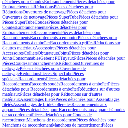
détachées pour Coudes
Embranchements
Pièces détachées pour
Embranchements
Réductions
Pièces détachées pour
Réductions
Ouvertures de nettoyage
Pièces détachées pour
Ouvertures de nettoyage
Pièces SuperTube
Pièces détachées pour
Pièces SuperTube
Coudes
Pièces détachées pour
Coudes
Embranchements
Pièces détachées pour
Embranchements
Raccordements
Pièces détachées pour
Raccordements
Raccordements à emboîter
Pièces détachées pour
Raccordements à emboîter
Raccordements à griffes
Réductions sur
d'autres matériaux
Accessoires
Pièces détachées pour
Accessoires
Colliers
Obturateurs
Joints
Pièces détachées pour
Joints
Consommables
Geberit PE
Tuyaux
Pièces
Pièces détachées pour
Pièces
Coudes
Embranchements
Réductions
Ouvertures de
nettoyage
Pièces détachées pour Ouvertures de
nettoyage
Réductions
Pièces SuperTube
Pièces
spéciales
Raccordements
Pièces détachées pour
Raccordements
Raccords soudés
Raccordements à emboîter
Pièces
détachées pour Raccordements à emboîter
Réductions sur d'autres
matériaux
Pièces détachées pour Réductions sur d'autres
matériaux
Assemblages filetés
Pièces détachées pour Assemblages
filetés
Assemblages de bride
Collerettes
Raccordements aux
appareils
Pièces détachées pour Raccordements aux appareils
Coudes
de raccordement
Pièces détachées pour Coudes de
raccordement
Manchons de raccordement
Pièces détachées pour
Manchons de raccordement
Manchons de raccordement
Pièces