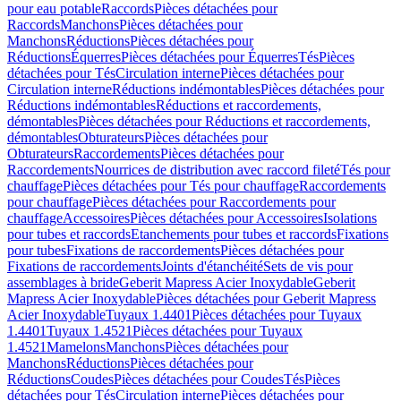
pour eau potable
Raccords
Pièces détachées pour
Raccords
Manchons
Pièces détachées pour
Manchons
Réductions
Pièces détachées pour
Réductions
Équerres
Pièces détachées pour Équerres
Tés
Pièces
détachées pour Tés
Circulation interne
Pièces détachées pour
Circulation interne
Réductions indémontables
Pièces détachées pour
Réductions indémontables
Réductions et raccordements,
démontables
Pièces détachées pour Réductions et raccordements,
démontables
Obturateurs
Pièces détachées pour
Obturateurs
Raccordements
Pièces détachées pour
Raccordements
Nourrices de distribution avec raccord fileté
Tés pour
chauffage
Pièces détachées pour Tés pour chauffage
Raccordements
pour chauffage
Pièces détachées pour Raccordements pour
chauffage
Accessoires
Pièces détachées pour Accessoires
Isolations
pour tubes et raccords
Etanchements pour tubes et raccords
Fixations
pour tubes
Fixations de raccordements
Pièces détachées pour
Fixations de raccordements
Joints d'étanchéité
Sets de vis pour
assemblages à bride
Geberit Mapress Acier Inoxydable
Geberit
Mapress Acier Inoxydable
Pièces détachées pour Geberit Mapress
Acier Inoxydable
Tuyaux 1.4401
Pièces détachées pour Tuyaux
1.4401
Tuyaux 1.4521
Pièces détachées pour Tuyaux
1.4521
Mamelons
Manchons
Pièces détachées pour
Manchons
Réductions
Pièces détachées pour
Réductions
Coudes
Pièces détachées pour Coudes
Tés
Pièces
détachées pour Tés
Circulation interne
Pièces détachées pour