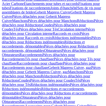
Acier Carbone
Etanchements pour tubes et raccords
Fixations pour
tubes
Fixations de raccordements
Joints d'étanchéité
Sets de vis pour
assemblages de brides
Geberit Mapress Cuivre
Geberit Mapress
Cuivre
Pièces détachées pour Geberit Mapress
Cuivre
Manchons
Pièces détachées pour Manchons
Réductions
Pièces
détachées pour Réductions
Coudes
Pièces détachées pour
Coudes
Tés
Pièces détachées pour Tés
Circulation interne
Pièces
détachées pour Circulation interne
Raccords en croix
Pièces
détachées pour Raccords en croix
Réductions indémontables
Pièces
détachées pour Réductions indémontables
Réductions et
raccordements, démontables
Pièces détachées pour Réductions et
raccordements, démontables
Obturateurs
Pièces détachées pour
Obturateurs
Raccordements
Pièces détachées pour
Raccordements
Tés pour chauffage
Pièces détachées pour Tés pour
chauffage
Raccordements pour chauffage
Pièces détachées pour
Raccordements pour chauffage
Geberit Mapress Cuivre, gaz
Pièces
détachées pour Geberit Mapress Cuivre, gaz
Manchons
Pièces
détachées pour Manchons
Réductions
Pièces détachées pour
Réductions
Coudes
Pièces détachées pour Coudes
Tés
Pièces
détachées pour Tés
Réductions indémontables
Pièces détachées pour
Réductions indémontables
Réductions et raccordements,
démontables
Pièces détachées pour Réductions et raccordements,
démontables
Obturateurs
Pièces détachées pour
Obturateurs
Raccordements
Pièces détachées pour
Raccordements
Accessoires pour Geberit Mapress Cuivre
Pièces