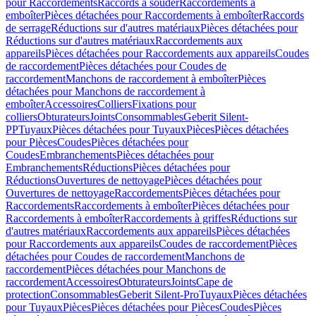
pour Raccordements
Raccords à souder
Raccordements à
emboîter
Pièces détachées pour Raccordements à emboîter
Raccords
de serrage
Réductions sur d'autres matériaux
Pièces détachées pour
Réductions sur d'autres matériaux
Raccordements aux
appareils
Pièces détachées pour Raccordements aux appareils
Coudes
de raccordement
Pièces détachées pour Coudes de
raccordement
Manchons de raccordement à emboîter
Pièces
détachées pour Manchons de raccordement à
emboîter
Accessoires
Colliers
Fixations pour
colliers
Obturateurs
Joints
Consommables
Geberit Silent-
PP
Tuyaux
Pièces détachées pour Tuyaux
Pièces
Pièces détachées
pour Pièces
Coudes
Pièces détachées pour
Coudes
Embranchements
Pièces détachées pour
Embranchements
Réductions
Pièces détachées pour
Réductions
Ouvertures de nettoyage
Pièces détachées pour
Ouvertures de nettoyage
Raccordements
Pièces détachées pour
Raccordements
Raccordements à emboîter
Pièces détachées pour
Raccordements à emboîter
Raccordements à griffes
Réductions sur
d'autres matériaux
Raccordements aux appareils
Pièces détachées
pour Raccordements aux appareils
Coudes de raccordement
Pièces
détachées pour Coudes de raccordement
Manchons de
raccordement
Pièces détachées pour Manchons de
raccordement
Accessoires
Obturateurs
Joints
Cape de
protection
Consommables
Geberit Silent-Pro
Tuyaux
Pièces détachées
pour Tuyaux
Pièces
Pièces détachées pour Pièces
Coudes
Pièces