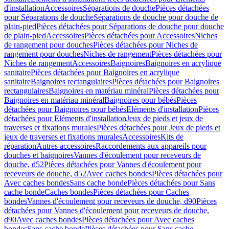
d'installation
Accessoires
Séparations de douche
Pièces détachées
pour Séparations de douche
Séparations de douche pour douche de
plain-pied
Pièces détachées pour Séparations de douche pour douche
de plain-pied
Accessoires
Pièces détachées pour Accessoires
Niches
de rangement pour douches
Pièces détachées pour Niches de
rangement pour douches
Niches de rangement
Pièces détachées pour
Niches de rangement
Accessoires
Baignoires
Baignoires en acrylique
sanitaire
Pièces détachées pour Baignoires en acrylique
sanitaire
Baignoires rectangulaires
Pièces détachées pour Baignoires
rectangulaires
Baignoires en matériau minéral
Pièces détachées pour
Baignoires en matériau minéral
Baignoires pour bébés
Pièces
détachées pour Baignoires pour bébés
Eléments d'installation
Pièces
détachées pour Eléments d'installation
Jeux de pieds et jeux de
traverses et fixations murales
Pièces détachées pour Jeux de pieds et
jeux de traverses et fixations murales
Accessoires
Kits de
réparation
Autres accessoires
Raccordements aux appareils pour
douches et baignoires
Vannes d'écoulement pour receveurs de
douche, d52
Pièces détachées pour Vannes d'écoulement pour
receveurs de douche, d52
Avec caches bondes
Pièces détachées pour
Avec caches bondes
Sans cache bonde
Pièces détachées pour Sans
cache bonde
Caches bondes
Pièces détachées pour Caches
bondes
Vannes d'écoulement pour receveurs de douche, d90
Pièces
détachées pour Vannes d'écoulement pour receveurs de douche,
d90
Avec caches bondes
Pièces détachées pour Avec caches
bondes
Sans cache bonde
Pièces détachées pour Sans cache