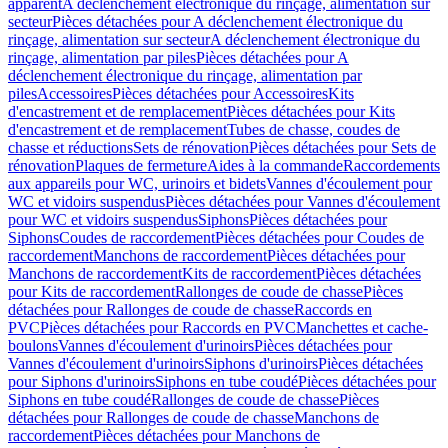
apparent
A déclenchement électronique du rinçage, alimentation sur
secteur
Pièces détachées pour A déclenchement électronique du
rinçage, alimentation sur secteur
A déclenchement électronique du
rinçage, alimentation par piles
Pièces détachées pour A
déclenchement électronique du rinçage, alimentation par
piles
Accessoires
Pièces détachées pour Accessoires
Kits
d'encastrement et de remplacement
Pièces détachées pour Kits
d'encastrement et de remplacement
Tubes de chasse, coudes de
chasse et réductions
Sets de rénovation
Pièces détachées pour Sets de
rénovation
Plaques de fermeture
Aides à la commande
Raccordements
aux appareils pour WC, urinoirs et bidets
Vannes d'écoulement pour
WC et vidoirs suspendus
Pièces détachées pour Vannes d'écoulement
pour WC et vidoirs suspendus
Siphons
Pièces détachées pour
Siphons
Coudes de raccordement
Pièces détachées pour Coudes de
raccordement
Manchons de raccordement
Pièces détachées pour
Manchons de raccordement
Kits de raccordement
Pièces détachées
pour Kits de raccordement
Rallonges de coude de chasse
Pièces
détachées pour Rallonges de coude de chasse
Raccords en
PVC
Pièces détachées pour Raccords en PVC
Manchettes et cache-
boulons
Vannes d'écoulement d'urinoirs
Pièces détachées pour
Vannes d'écoulement d'urinoirs
Siphons d'urinoirs
Pièces détachées
pour Siphons d'urinoirs
Siphons en tube coudé
Pièces détachées pour
Siphons en tube coudé
Rallonges de coude de chasse
Pièces
détachées pour Rallonges de coude de chasse
Manchons de
raccordement
Pièces détachées pour Manchons de