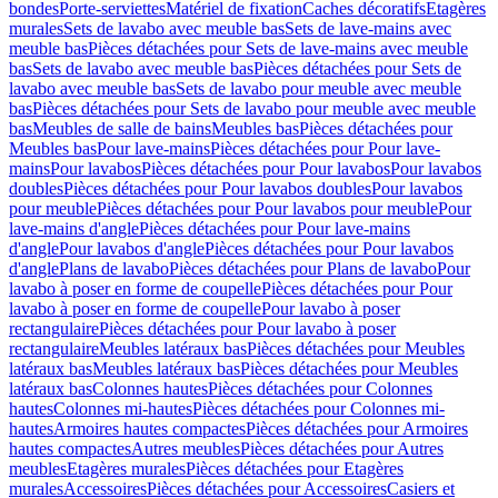
bondes
Porte-serviettes
Matériel de fixation
Caches décoratifs
Etagères
murales
Sets de lavabo avec meuble bas
Sets de lave-mains avec
meuble bas
Pièces détachées pour Sets de lave-mains avec meuble
bas
Sets de lavabo avec meuble bas
Pièces détachées pour Sets de
lavabo avec meuble bas
Sets de lavabo pour meuble avec meuble
bas
Pièces détachées pour Sets de lavabo pour meuble avec meuble
bas
Meubles de salle de bains
Meubles bas
Pièces détachées pour
Meubles bas
Pour lave-mains
Pièces détachées pour Pour lave-
mains
Pour lavabos
Pièces détachées pour Pour lavabos
Pour lavabos
doubles
Pièces détachées pour Pour lavabos doubles
Pour lavabos
pour meuble
Pièces détachées pour Pour lavabos pour meuble
Pour
lave-mains d'angle
Pièces détachées pour Pour lave-mains
d'angle
Pour lavabos d'angle
Pièces détachées pour Pour lavabos
d'angle
Plans de lavabo
Pièces détachées pour Plans de lavabo
Pour
lavabo à poser en forme de coupelle
Pièces détachées pour Pour
lavabo à poser en forme de coupelle
Pour lavabo à poser
rectangulaire
Pièces détachées pour Pour lavabo à poser
rectangulaire
Meubles latéraux bas
Pièces détachées pour Meubles
latéraux bas
Meubles latéraux bas
Pièces détachées pour Meubles
latéraux bas
Colonnes hautes
Pièces détachées pour Colonnes
hautes
Colonnes mi-hautes
Pièces détachées pour Colonnes mi-
hautes
Armoires hautes compactes
Pièces détachées pour Armoires
hautes compactes
Autres meubles
Pièces détachées pour Autres
meubles
Etagères murales
Pièces détachées pour Etagères
murales
Accessoires
Pièces détachées pour Accessoires
Casiers et