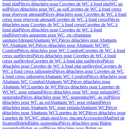
fond plat
Pièces détachées pour Cuvettes de WC à fond plat
WC au
sol
Pièces détachées pour WC au sol
Cuvettes de WC à fond creux
pour réservoir attenant
Pièces détachées pour Cuvettes de WC à fond
creux pour réservoir attenant
Cuvettes de WC à fond creux
Pièces
détachées pour Cuvettes de WC à fond creux
Cuvettes de WC à
fond plat
Pièces détachées pour Cuvettes de WC à fond
plat
Réservoirs apparents pour WC, en céramique
sanitaire
Attenant
Abattants WC
Pièces détachées pour Abattants
WC
Abattants WC
Pièces détachées pour Abattants WC
WC
Comfort
Pièces détachées pour WC Comfort
Cuvettes de WC à fond
creux surélevées
Pièces détachées pour Cuvettes de WC à fond
creux surélevées
Cuvettes de WC à fond plat surélevées
Pièces
détachées pour Cuvettes de WC à fond plat surélevées
Cuvettes de
WC à fond creux rallongées
Pièces détachées pour Cuvettes de WC
à fond creux rallongées
Abattants WC Comfort
Pièces détachées pour
Abattants WC Comfort
Abattants WC
Pièces détachées pour
Abattants WC
Lunettes de WC
Pièces détachées pour Lunettes de
WC
WC pour enfants
Pièces détachées pour WC pour enfants
WC
suspendus
Pièces détachées pour WC suspendus
WC au sol
Pièces
détachées pour WC au sol
Abattants WC pour enfants
Pièces
détachées pour Abattants WC pour enfants
Abattants WC
Pièces
détachées pour Abattants WC
Lunettes de WC
Pièces détachées pour
Lunettes de WC
WC plain-pied
Avec rinçage
Accessoires
Matériel de
fixation
Bidets
Bidets suspendus
Pièces détachées pour Bidets
suspendus
Bidets au sol
Pièces détachées pour Bidets au