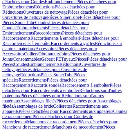
détachées pour Coudes
Embranchements
Pièces détachées pour
Embranchements
Réductions
Pièces détachées pour
Réductions
Ouvertures de nettoyage
Pièces détachées pour
Ouvertures de nettoyage
Pièces SuperTube
Pièces détachées pour
Pièces SuperTube
Coudes
Pièces détachées pour
Coudes
Embranchements
Pièces détachées pour
Embranchements
Raccordements
Pièces détachées pour
Raccordements
Raccordements à emboîter
Pièces détachées pour
Raccordements à emboîter
Raccordements à griffes
Réductions sur
d'autres matériaux
Accessoires
Pièces détachées pour
Accessoires
Colliers
Obturateurs
Joints
Pièces détachées pour
Joints
Consommables
Geberit PE
Tuyaux
Pièces
Pièces détachées pour
Pièces
Coudes
Embranchements
Réductions
Ouvertures de
nettoyage
Pièces détachées pour Ouvertures de
nettoyage
Réductions
Pièces SuperTube
Pièces
spéciales
Raccordements
Pièces détachées pour
Raccordements
Raccords soudés
Raccordements à emboîter
Pièces
détachées pour Raccordements à emboîter
Réductions sur d'autres
matériaux
Pièces détachées pour Réductions sur d'autres
matériaux
Assemblages filetés
Pièces détachées pour Assemblages
filetés
Assemblages de bride
Collerettes
Raccordements aux
appareils
Pièces détachées pour Raccordements aux appareils
Coudes
de raccordement
Pièces détachées pour Coudes de
raccordement
Manchons de raccordement
Pièces détachées pour
Manchons de raccordement
Manchons de raccordement
Pièces