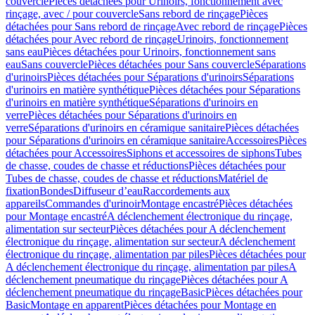
couvercle
Pièces détachées pour Urinoirs, fonctionnement avec
rinçage, avec / pour couvercle
Sans rebord de rinçage
Pièces
détachées pour Sans rebord de rinçage
Avec rebord de rinçage
Pièces
détachées pour Avec rebord de rinçage
Urinoirs, fonctionnement
sans eau
Pièces détachées pour Urinoirs, fonctionnement sans
eau
Sans couvercle
Pièces détachées pour Sans couvercle
Séparations
d'urinoirs
Pièces détachées pour Séparations d'urinoirs
Séparations
d'urinoirs en matière synthétique
Pièces détachées pour Séparations
d'urinoirs en matière synthétique
Séparations d'urinoirs en
verre
Pièces détachées pour Séparations d'urinoirs en
verre
Séparations d'urinoirs en céramique sanitaire
Pièces détachées
pour Séparations d'urinoirs en céramique sanitaire
Accessoires
Pièces
détachées pour Accessoires
Siphons et accessoires de siphons
Tubes
de chasse, coudes de chasse et réductions
Pièces détachées pour
Tubes de chasse, coudes de chasse et réductions
Matériel de
fixation
Bondes
Diffuseur d’eau
Raccordements aux
appareils
Commandes d'urinoir
Montage encastré
Pièces détachées
pour Montage encastré
A déclenchement électronique du rinçage,
alimentation sur secteur
Pièces détachées pour A déclenchement
électronique du rinçage, alimentation sur secteur
A déclenchement
électronique du rinçage, alimentation par piles
Pièces détachées pour
A déclenchement électronique du rinçage, alimentation par piles
A
déclenchement pneumatique du rinçage
Pièces détachées pour A
déclenchement pneumatique du rinçage
Basic
Pièces détachées pour
Basic
Montage en apparent
Pièces détachées pour Montage en