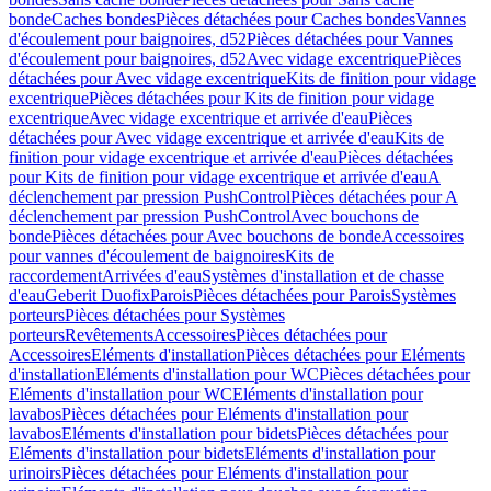
bonde
Caches bondes
Pièces détachées pour Caches bondes
Vannes
d'écoulement pour baignoires, d52
Pièces détachées pour Vannes
d'écoulement pour baignoires, d52
Avec vidage excentrique
Pièces
détachées pour Avec vidage excentrique
Kits de finition pour vidage
excentrique
Pièces détachées pour Kits de finition pour vidage
excentrique
Avec vidage excentrique et arrivée d'eau
Pièces
détachées pour Avec vidage excentrique et arrivée d'eau
Kits de
finition pour vidage excentrique et arrivée d'eau
Pièces détachées
pour Kits de finition pour vidage excentrique et arrivée d'eau
A
déclenchement par pression PushControl
Pièces détachées pour A
déclenchement par pression PushControl
Avec bouchons de
bonde
Pièces détachées pour Avec bouchons de bonde
Accessoires
pour vannes d'écoulement de baignoires
Kits de
raccordement
Arrivées d'eau
Systèmes d'installation et de chasse
d'eau
Geberit Duofix
Parois
Pièces détachées pour Parois
Systèmes
porteurs
Pièces détachées pour Systèmes
porteurs
Revêtements
Accessoires
Pièces détachées pour
Accessoires
Eléments d'installation
Pièces détachées pour Eléments
d'installation
Eléments d'installation pour WC
Pièces détachées pour
Eléments d'installation pour WC
Eléments d'installation pour
lavabos
Pièces détachées pour Eléments d'installation pour
lavabos
Eléments d'installation pour bidets
Pièces détachées pour
Eléments d'installation pour bidets
Eléments d'installation pour
urinoirs
Pièces détachées pour Eléments d'installation pour