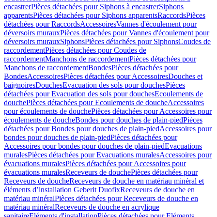
encastrer
Pièces détachées pour Siphons à encastrer
Siphons
apparents
Pièces détachées pour Siphons apparents
Raccords
Pièces
détachées pour Raccords
Accessoires
Vannes d'écoulement pour
déversoirs muraux
Pièces détachées pour Vannes d'écoulement pour
déversoirs muraux
Siphons
Pièces détachées pour Siphons
Coudes de
raccordement
Pièces détachées pour Coudes de
raccordement
Manchons de raccordement
Pièces détachées pour
Manchons de raccordement
Bondes
Pièces détachées pour
Bondes
Accessoires
Pièces détachées pour Accessoires
Douches et
baignoires
Douches
Evacuation des sols pour douches
Pièces
détachées pour Evacuation des sols pour douches
Ecoulements de
douche
Pièces détachées pour Ecoulements de douche
Accessoires
pour écoulements de douche
Pièces détachées pour Accessoires pour
écoulements de douche
Bondes pour douches de plain-pied
Pièces
détachées pour Bondes pour douches de plain-pied
Accessoires pour
bondes pour douches de plain-pied
Pièces détachées pour
Accessoires pour bondes pour douches de plain-pied
Evacuations
murales
Pièces détachées pour Evacuations murales
Accessoires pour
évacuations murales
Pièces détachées pour Accessoires pour
évacuations murales
Receveurs de douche
Pièces détachées pour
Receveurs de douche
Receveurs de douche en matériau minéral et
éléments d’installation Geberit Duofix
Receveurs de douche en
matériau minéral
Pièces détachées pour Receveurs de douche en
matériau minéral
Receveurs de douche en acrylique
sanitaire
Eléments d'installation
Pièces détachées pour Eléments