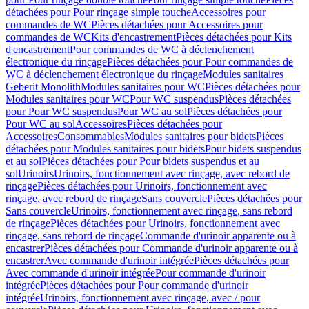
détachées pour Pour rinçage simple touche
Accessoires pour
commandes de WC
Pièces détachées pour Accessoires pour
commandes de WC
Kits d'encastrement
Pièces détachées pour Kits
d'encastrement
Pour commandes de WC à déclenchement
électronique du rinçage
Pièces détachées pour Pour commandes de
WC à déclenchement électronique du rinçage
Modules sanitaires
Geberit Monolith
Modules sanitaires pour WC
Pièces détachées pour
Modules sanitaires pour WC
Pour WC suspendus
Pièces détachées
pour Pour WC suspendus
Pour WC au sol
Pièces détachées pour
Pour WC au sol
Accessoires
Pièces détachées pour
Accessoires
Consommables
Modules sanitaires pour bidets
Pièces
détachées pour Modules sanitaires pour bidets
Pour bidets suspendus
et au sol
Pièces détachées pour Pour bidets suspendus et au
sol
Urinoirs
Urinoirs, fonctionnement avec rinçage, avec rebord de
rinçage
Pièces détachées pour Urinoirs, fonctionnement avec
rinçage, avec rebord de rinçage
Sans couvercle
Pièces détachées pour
Sans couvercle
Urinoirs, fonctionnement avec rinçage, sans rebord
de rinçage
Pièces détachées pour Urinoirs, fonctionnement avec
rinçage, sans rebord de rinçage
Commande d'urinoir apparente ou à
encastrer
Pièces détachées pour Commande d'urinoir apparente ou à
encastrer
Avec commande d'urinoir intégrée
Pièces détachées pour
Avec commande d'urinoir intégrée
Pour commande d'urinoir
intégrée
Pièces détachées pour Pour commande d'urinoir
intégrée
Urinoirs, fonctionnement avec rinçage, avec / pour