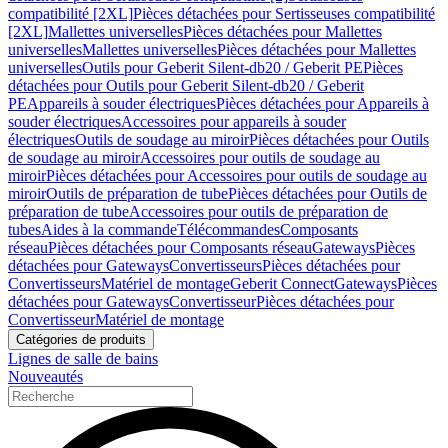
compatibilité [2XL]
Pièces détachées pour Sertisseuses compatibilité
[2XL]
Mallettes universelles
Pièces détachées pour Mallettes
universelles
Mallettes universelles
Pièces détachées pour Mallettes
universelles
Outils pour Geberit Silent-db20 / Geberit PE
Pièces
détachées pour Outils pour Geberit Silent-db20 / Geberit
PE
Appareils à souder électriques
Pièces détachées pour Appareils à
souder électriques
Accessoires pour appareils à souder
électriques
Outils de soudage au miroir
Pièces détachées pour Outils
de soudage au miroir
Accessoires pour outils de soudage au
miroir
Pièces détachées pour Accessoires pour outils de soudage au
miroir
Outils de préparation de tube
Pièces détachées pour Outils de
préparation de tube
Accessoires pour outils de préparation de
tubes
Aides à la commande
Télécommandes
Composants
réseau
Pièces détachées pour Composants réseau
Gateways
Pièces
détachées pour Gateways
Convertisseurs
Pièces détachées pour
Convertisseurs
Matériel de montage
Geberit Connect
Gateways
Pièces
détachées pour Gateways
Convertisseur
Pièces détachées pour
Convertisseur
Matériel de montage
Catégories de produits
Lignes de salle de bains
Nouveautés