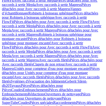
FlowFit
Avec raccords à sertir Mepla
Pièces détachées pour Avec
raccords à sertir Mepla
Avec raccords à sertir Mapress
Pièces
détachées pour Avec raccords à sertir Mapress
Vannes
d’échantillonnage
Robinets à boisseau sphérique
Pièces détachées
pour Robinets à boisseau sphérique
Avec raccords à sertir
FlowFit
Pièces détachées pour Avec raccords à sertir FlowFit
Avec
raccords à sertir Mepla
Pièces détachées pour Avec raccords à sertir
Mepla
Avec raccords à sertir Mapress
Pièces détachées pour Avec
raccords à sertir Mapress
Robinets à boisseau sphérique pour
montage encastré
Pièces détachées pour Robinets à boisseau
sphérique pour montage encastré
Avec raccords à sertir
FlowFit
Pièces détachées pour Avec raccords à sertir FlowFit
Avec
raccords à sertir Mepla
Pièces détachées pour Avec raccords à sertir
Mepla
Avec raccords à sertir Mapress
Pièces détachées pour Avec
raccords à sertir Mapress
Avec raccords filetés
Pièces détachées pour
Avec raccords filetés
Clapets de non retour
Avec raccords à sertir
Mapress
Unités pour compteur d'eau pour montage encastré
Pièces
détachées pour Unités pour compteur d'eau pour montage
encastré
Avec raccords filetés
Pièces détachées pour Avec raccords
filetés
Systèmes d'évacuation des bâtiments
Geberit Silent-
db20
Tuyaux
Pièces
Pièces détachées pour
Pièces
Coudes
Embranchements
Pièces détachées pour
Embranchements
Réductions
Ouvertures de nettoyage
Pièces
détachées pour Ouvertures de nettoyage
Pièces
SuperTube
Coudes
Pièces spéciales
Raccordements
Pièces détachées