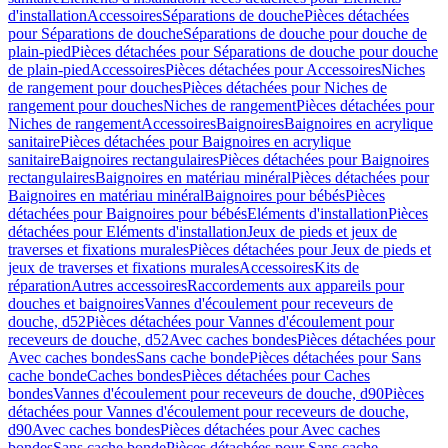
d'installation
Accessoires
Séparations de douche
Pièces détachées
pour Séparations de douche
Séparations de douche pour douche de
plain-pied
Pièces détachées pour Séparations de douche pour douche
de plain-pied
Accessoires
Pièces détachées pour Accessoires
Niches
de rangement pour douches
Pièces détachées pour Niches de
rangement pour douches
Niches de rangement
Pièces détachées pour
Niches de rangement
Accessoires
Baignoires
Baignoires en acrylique
sanitaire
Pièces détachées pour Baignoires en acrylique
sanitaire
Baignoires rectangulaires
Pièces détachées pour Baignoires
rectangulaires
Baignoires en matériau minéral
Pièces détachées pour
Baignoires en matériau minéral
Baignoires pour bébés
Pièces
détachées pour Baignoires pour bébés
Eléments d'installation
Pièces
détachées pour Eléments d'installation
Jeux de pieds et jeux de
traverses et fixations murales
Pièces détachées pour Jeux de pieds et
jeux de traverses et fixations murales
Accessoires
Kits de
réparation
Autres accessoires
Raccordements aux appareils pour
douches et baignoires
Vannes d'écoulement pour receveurs de
douche, d52
Pièces détachées pour Vannes d'écoulement pour
receveurs de douche, d52
Avec caches bondes
Pièces détachées pour
Avec caches bondes
Sans cache bonde
Pièces détachées pour Sans
cache bonde
Caches bondes
Pièces détachées pour Caches
bondes
Vannes d'écoulement pour receveurs de douche, d90
Pièces
détachées pour Vannes d'écoulement pour receveurs de douche,
d90
Avec caches bondes
Pièces détachées pour Avec caches
bondes
Sans cache bonde
Pièces détachées pour Sans cache