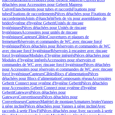
détachées pour Accessoires pour Geberit Mapress
Cuivre
Etanchements pour tubes et raccords
Fixations pour
tubes
Fixations de raccordements
Pièces détachées pour Fixations de
raccordements
Joints d'étanchéité
Sets de vis pour assemblages de
brides
Système d'hygiène Geberit
Unités de rinçage
hygiéniques
Pièces détachées pour Unités de rinçage
hygiéniques
Accessoires pour unités de rinçage
hygiéniques
Capteurs
Câbles
Couvertures et plaques de
fermeture
Réservoirs et commandes de WC avec rinçage forcé
hygiénique
Pièces détachées pour Réservoirs et commandes de WC
avec rinçage forcé hygiénique
Réservoirs à encastrer avec rinçage
forcé hygiénique
Modules d’hygiène intégrés
Pièces détachées pour
Modules d’hygiène intégrés
Accessoires pour réservoirs et
commandes de WC avec rinçage forcé hygiénique
Pièces détachées
pour Accessoires pour réservoirs et commandes de WC avec rinçage
forcé hygiénique
Capteurs
Câbles
Blocs d’alimentation
Pièces
détachées pour Blocs d’alimentation
Composants réseau
Accessoires
Geberit Connect pour système d'hygiène Geberit
Pièces détachées
pour Accessoires Geberit Connect pour système d'hygiène
Geberit
Gateways
Pièces détachées pour
Gateways
Convertisseurs
Pièces détachées pour
Convertisseurs
Capteurs
Matériel de montage
Armatures brutes
Vannes
à siège incliné
Pièces détachées pour Vannes à siège incliné
Avec
raccords à sertir FlowFit
Pièces détachées pour Avec raccords à sertir