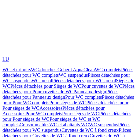
LU
WC et urinoirs
WC-douches Geberit AquaClean
WC complets
Pièces
détachées pour WC complets
WC suspendus
Pièces détachées pour
WC suspendus
WC au sol
Pièces détachées pour WC au sol
Sièges de
WC
Pièces détachées pour Sièges de WC
Pour cuvettes de WC
Pièces
détachées pour Pour cuvettes de WC
Panneaux design
Pièces
détachées pour Panneaux design
Pour WC complets
Pièces détachées
pour Pour WC complets
Pour sièges de WC
Pièces détachées pour
Pour sièges de WC
Accessoires
Pièces détachées pour
Accessoires
Pour WC complets
Pour sièges de WC
Pièces détachées
pour Pour sièges de WC
Pour sièges de WC et WC
complets
Consommables
WC et abattants WC
WC suspendus
Pièces
détachées pour WC suspendus
Cuvettes de WC à fond creux
Pièces
détachées pour Cuvettes de WC à fond creux
Cuvettes de WC à