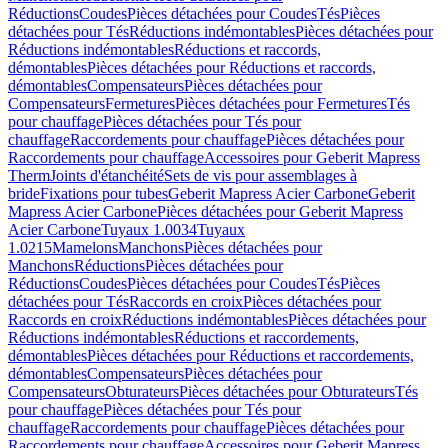
Réductions
Coudes
Pièces détachées pour Coudes
Tés
Pièces
détachées pour Tés
Réductions indémontables
Pièces détachées pour
Réductions indémontables
Réductions et raccords,
démontables
Pièces détachées pour Réductions et raccords,
démontables
Compensateurs
Pièces détachées pour
Compensateurs
Fermetures
Pièces détachées pour Fermetures
Tés
pour chauffage
Pièces détachées pour Tés pour
chauffage
Raccordements pour chauffage
Pièces détachées pour
Raccordements pour chauffage
Accessoires pour Geberit Mapress
Therm
Joints d'étanchéité
Sets de vis pour assemblages à
bride
Fixations pour tubes
Geberit Mapress Acier Carbone
Geberit
Mapress Acier Carbone
Pièces détachées pour Geberit Mapress
Acier Carbone
Tuyaux 1.0034
Tuyaux
1.0215
Mamelons
Manchons
Pièces détachées pour
Manchons
Réductions
Pièces détachées pour
Réductions
Coudes
Pièces détachées pour Coudes
Tés
Pièces
détachées pour Tés
Raccords en croix
Pièces détachées pour
Raccords en croix
Réductions indémontables
Pièces détachées pour
Réductions indémontables
Réductions et raccordements,
démontables
Pièces détachées pour Réductions et raccordements,
démontables
Compensateurs
Pièces détachées pour
Compensateurs
Obturateurs
Pièces détachées pour Obturateurs
Tés
pour chauffage
Pièces détachées pour Tés pour
chauffage
Raccordements pour chauffage
Pièces détachées pour
Raccordements pour chauffage
Accessoires pour Geberit Mapress