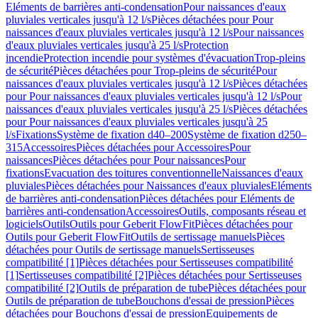
Eléments de barrières anti-condensation
Pour naissances d'eaux
pluviales verticales jusqu'à 12 l/s
Pièces détachées pour Pour
naissances d'eaux pluviales verticales jusqu'à 12 l/s
Pour naissances
d'eaux pluviales verticales jusqu'à 25 l/s
Protection
incendie
Protection incendie pour systèmes d'évacuation
Trop-pleins
de sécurité
Pièces détachées pour Trop-pleins de sécurité
Pour
naissances d'eaux pluviales verticales jusqu'à 12 l/s
Pièces détachées
pour Pour naissances d'eaux pluviales verticales jusqu'à 12 l/s
Pour
naissances d'eaux pluviales verticales jusqu'à 25 l/s
Pièces détachées
pour Pour naissances d'eaux pluviales verticales jusqu'à 25
l/s
Fixations
Système de fixation d40–200
Système de fixation d250–
315
Accessoires
Pièces détachées pour Accessoires
Pour
naissances
Pièces détachées pour Pour naissances
Pour
fixations
Evacuation des toitures conventionnelle
Naissances d'eaux
pluviales
Pièces détachées pour Naissances d'eaux pluviales
Eléments
de barrières anti-condensation
Pièces détachées pour Eléments de
barrières anti-condensation
Accessoires
Outils, composants réseau et
logiciels
Outils
Outils pour Geberit FlowFit
Pièces détachées pour
Outils pour Geberit FlowFit
Outils de sertissage manuels
Pièces
détachées pour Outils de sertissage manuels
Sertisseuses
compatibilité [1]
Pièces détachées pour Sertisseuses compatibilité
[1]
Sertisseuses compatibilité [2]
Pièces détachées pour Sertisseuses
compatibilité [2]
Outils de préparation de tube
Pièces détachées pour
Outils de préparation de tube
Bouchons d'essai de pression
Pièces
détachées pour Bouchons d'essai de pression
Equipements de