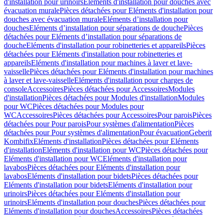
d'installation pour urinoirs
Eléments d'installation pour douches avec
évacuation murale
Pièces détachées pour Eléments d'installation pour
douches avec évacuation murale
Eléments d’installation pour
douches
Eléments d’installation pour séparations de douche
Pièces
détachées pour Eléments d’installation pour séparations de
douche
Eléments d'installation pour robinetteries et appareils
Pièces
détachées pour Eléments d'installation pour robinetteries et
appareils
Eléments d'installation pour machines à laver et lave-
vaisselle
Pièces détachées pour Eléments d'installation pour machines
à laver et lave-vaisselle
Eléments d'installation pour charges de
console
Accessoires
Pièces détachées pour Accessoires
Modules
d'installation
Pièces détachées pour Modules d'installation
Modules
pour WC
Pièces détachées pour Modules pour
WC
Accessoires
Pièces détachées pour Accessoires
Pour parois
Pièces
détachées pour Pour parois
Pour systèmes d'alimentation
Pièces
détachées pour Pour systèmes d'alimentation
Pour évacuation
Geberit
Kombifix
Eléments d'installation
Pièces détachées pour Eléments
d'installation
Eléments d'installation pour WC
Pièces détachées pour
Eléments d'installation pour WC
Eléments d'installation pour
lavabos
Pièces détachées pour Eléments d'installation pour
lavabos
Eléments d'installation pour bidets
Pièces détachées pour
Eléments d'installation pour bidets
Eléments d'installation pour
urinoirs
Pièces détachées pour Eléments d'installation pour
urinoirs
Eléments d'installation pour douches
Pièces détachées pour
Eléments d'installation pour douches
Accessoires
Pièces détachées