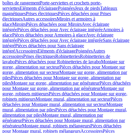
boîtes de rangement
Porte-serviettes et crochets porte-
serviettes
Eléments d'éclairage
Poignées
Jeux de pieds
Tableaux
magnétiques
Prises électriques
Pièces détachées pour Prises
électriques
Autres accessoires
Miroirs et armoires à
glace
Miroirs
Pièces détachées pour Miroirs
Avec éclairage
intégrée
Pièces détachées pour Avec éclairage intégrée
Armoires à
glace
Pièces détachées pour Armoires à glace
Avec éclairage
intégrée
Pièces détachées pour Avec éclairage intégrée
Sans éclairage
intégré
Pièces détachées pour Sans éclairage
intégré
Accessoires
Eléments d'éclairage
Poignées
Autres
accessoires
Prises électriques
Robinetteries
Robinetteries de
lavabo
Pièces détachées pour Robinetteries de lavabo
Montage sur
gorge, alimentation sur secteur
Pièces détachées pour Montage sur
gorge, alimentation sur secteur
Montage sur gorge, alimentation par
piles
Pièces détachées pour Montage sur gorge, alimentation par
piles
Montage sur gorge, alimentation par générateur
Pièces détachées
pour Montage sur gorge, alimentation par générateur
Montage sur
gorge, robinets mitigeurs
Pièces détachées pour Montage sur gorge,
robinets mitigeurs
Montage mural, alimentation sur secteur
Pièces
détachées pour Montage mural, alimentation sur secteur
Montage
mural, alimentation par piles
Pièces détachées pour Montage mural,
alimentation par piles
Montage mural, alimentation par
générateur
Pièces détachées pour Montage mural, alimentation par
générateur
Montage mural, robinets mélangeurs
Pièces détachées
pour Montage mural, robinets mélangeurs
Accessoires
Pièces