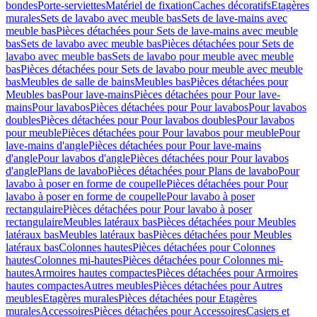
bondes
Porte-serviettes
Matériel de fixation
Caches décoratifs
Etagères
murales
Sets de lavabo avec meuble bas
Sets de lave-mains avec
meuble bas
Pièces détachées pour Sets de lave-mains avec meuble
bas
Sets de lavabo avec meuble bas
Pièces détachées pour Sets de
lavabo avec meuble bas
Sets de lavabo pour meuble avec meuble
bas
Pièces détachées pour Sets de lavabo pour meuble avec meuble
bas
Meubles de salle de bains
Meubles bas
Pièces détachées pour
Meubles bas
Pour lave-mains
Pièces détachées pour Pour lave-
mains
Pour lavabos
Pièces détachées pour Pour lavabos
Pour lavabos
doubles
Pièces détachées pour Pour lavabos doubles
Pour lavabos
pour meuble
Pièces détachées pour Pour lavabos pour meuble
Pour
lave-mains d'angle
Pièces détachées pour Pour lave-mains
d'angle
Pour lavabos d'angle
Pièces détachées pour Pour lavabos
d'angle
Plans de lavabo
Pièces détachées pour Plans de lavabo
Pour
lavabo à poser en forme de coupelle
Pièces détachées pour Pour
lavabo à poser en forme de coupelle
Pour lavabo à poser
rectangulaire
Pièces détachées pour Pour lavabo à poser
rectangulaire
Meubles latéraux bas
Pièces détachées pour Meubles
latéraux bas
Meubles latéraux bas
Pièces détachées pour Meubles
latéraux bas
Colonnes hautes
Pièces détachées pour Colonnes
hautes
Colonnes mi-hautes
Pièces détachées pour Colonnes mi-
hautes
Armoires hautes compactes
Pièces détachées pour Armoires
hautes compactes
Autres meubles
Pièces détachées pour Autres
meubles
Etagères murales
Pièces détachées pour Etagères
murales
Accessoires
Pièces détachées pour Accessoires
Casiers et