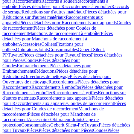
pour Raccordements
Raccords à souder
Raccordements à
emboîter
Pièces détachées pour Raccordements à emboîter
Raccords
de serrage
Réductions sur d'autres matériaux
Pièces détachées pour
Réductions sur d'autres matériaux
Raccordements aux
appareils
Pièces détachées pour Raccordements aux appareils
Coudes
de raccordement
Pièces détachées pour Coudes de
raccordement
Manchons de raccordement à emboîter
Pièces
détachées pour Manchons de raccordement à
emboîter
Accessoires
Colliers
Fixations pour
colliers
Obturateurs
Joints
Consommables
Geberit Silent-
PP
Tuyaux
Pièces détachées pour Tuyaux
Pièces
Pièces détachées
pour Pièces
Coudes
Pièces détachées pour
Coudes
Embranchements
Pièces détachées pour
Embranchements
Réductions
Pièces détachées pour
Réductions
Ouvertures de nettoyage
Pièces détachées pour
Ouvertures de nettoyage
Raccordements
Pièces détachées pour
Raccordements
Raccordements à emboîter
Pièces détachées pour
Raccordements à emboîter
Raccordements à griffes
Réductions sur
d'autres matériaux
Raccordements aux appareils
Pièces détachées
pour Raccordements aux appareils
Coudes de raccordement
Pièces
détachées pour Coudes de raccordement
Manchons de
raccordement
Pièces détachées pour Manchons de
raccordement
Accessoires
Obturateurs
Joints
Cape de
protection
Consommables
Geberit Silent-Pro
Tuyaux
Pièces détachées
pour Tuyaux
Pièces
Pièces détachées pour Pièces
Coudes
Pièces