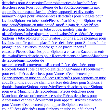
détachées pour Accessoires
Pour robinetteries de lavabo
Pièces
détachées pour Pour robinetteries de lavabo
Raccordements aux
appareils pour espace lavabo, éviers, appareils et déversoirs
muraux
Vidages pour lavabos
Pièces détachées pour Vidages pour
lavabos
Siphons en tube coudé
Pièces détachées pour Siphons en
tube coudé
Siphons en tube coudé, modèle gain de place
Pièces
détachées pour Siphons en tube coudé, modèle gain de
place
Siphons à tube plongeur pour lavabos
Pièces détachées pour
Siphons à tube plongeur pour lavabos
Siphons à tube plongeur pour
lavabos, modèle gain de place
Pièces détachées pour Siphons à tube
plongeur pour lavabos, modèle gain de place
Siphons à
encastrer
Pièces détachées pour Siphons à encastrer
Raccordements
de lavabo
Pièces détachées pour Raccordements de lavabo
Manchons
de raccordement
Coudes de
raccordement
Recouvrements
Raccords
Pièces détachées pour
Raccords
Joints
Tubes de trop-plein
Rallonges
Vannes d'écoulement
pour éviers
Pièces détachées pour Vannes d'écoulement pour
éviers
Siphons en tube coudé
Pièces détachées pour Siphons en tube
coudé
Siphons à double chambre
Pièces détachées pour Siphons à
double chambre
Siphons pour évier
Pièces détachées pour Siphons
pour évier
Manchons de raccordement
Pièces détachées pour
Manchons de raccordement
Accessoires
Pièces détachées pour
Accessoires
Vannes d'écoulement pour appareils
Pièces détachées
pour Vannes d'écoulement pour appareils
Siphons en tube
coudé
Pièces détachées pour Siphons en tube coudé
Siphons à