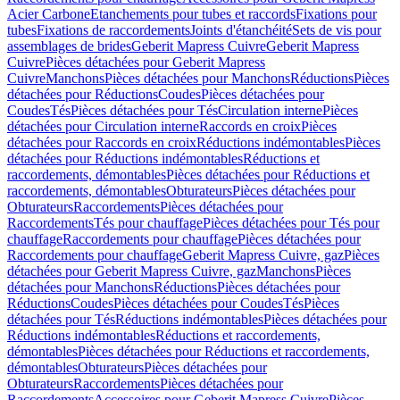
Acier Carbone
Etanchements pour tubes et raccords
Fixations pour
tubes
Fixations de raccordements
Joints d'étanchéité
Sets de vis pour
assemblages de brides
Geberit Mapress Cuivre
Geberit Mapress
Cuivre
Pièces détachées pour Geberit Mapress
Cuivre
Manchons
Pièces détachées pour Manchons
Réductions
Pièces
détachées pour Réductions
Coudes
Pièces détachées pour
Coudes
Tés
Pièces détachées pour Tés
Circulation interne
Pièces
détachées pour Circulation interne
Raccords en croix
Pièces
détachées pour Raccords en croix
Réductions indémontables
Pièces
détachées pour Réductions indémontables
Réductions et
raccordements, démontables
Pièces détachées pour Réductions et
raccordements, démontables
Obturateurs
Pièces détachées pour
Obturateurs
Raccordements
Pièces détachées pour
Raccordements
Tés pour chauffage
Pièces détachées pour Tés pour
chauffage
Raccordements pour chauffage
Pièces détachées pour
Raccordements pour chauffage
Geberit Mapress Cuivre, gaz
Pièces
détachées pour Geberit Mapress Cuivre, gaz
Manchons
Pièces
détachées pour Manchons
Réductions
Pièces détachées pour
Réductions
Coudes
Pièces détachées pour Coudes
Tés
Pièces
détachées pour Tés
Réductions indémontables
Pièces détachées pour
Réductions indémontables
Réductions et raccordements,
démontables
Pièces détachées pour Réductions et raccordements,
démontables
Obturateurs
Pièces détachées pour
Obturateurs
Raccordements
Pièces détachées pour
Raccordements
Accessoires pour Geberit Mapress Cuivre
Pièces