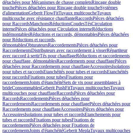
détachées pour Mécanismes de chasse complets
Rinçage double
touche
Pièces détachées pour Rinçage double touche
Systèmes
d'alimentation
Geberit FlowFit
Tuyaux multicouche
Tuyaux
multicouche avec résistance chauffante
Raccords
Pièces détachées
pour Raccords
Manchons
Réductions
Coudes
Tés
Circulation
interne
Pièces détachées pour Circulation interne
Réductions
indémontables
Réductions et raccords, démontables
Pièces détachées
pour Réductions et raccords,
démontables
Obturateurs
Raccordements
Pièces détachées pour
Raccordements
Distributeurs avec raccordement à visser
Répartiteur
avec raccord à sertir
Tés pour chauffage
Réductions et raccordements
pour chauffage, démontables
Raccordements pour chauffage
Pièces
détachées pour Raccordements pour chauffage
Accessoires
Isolations
pour tubes et raccords
Etanchéités pour tubes et raccords
Etanchéités
pour raccords
Fixations pour tubes
Fixations pour
raccordements
Joints d'étanchéité
Sets de vis pour assemblages à
bride
Consommables
Geberit PushFit
Tuyaux multicouches
Tuyaux
multicouches pour chauffage
Raccords
Pièces détachées pour
Raccords
Raccordements
Pièces détachées pour
Raccordements
Raccordements pour chauffage
Pièces détachées pour
Raccordements pour chauffage
Accessoires
Pièces détachées pour
Accessoires
Isolations pour tubes et raccords
Etanchements pour
tubes et raccords
Fixations pour tubes
Fixations de
raccordements
Pièces détachées pour Fixations de
raccordements
Joints d'étanchéité
Geberit Mepla
Tuyaux multicouches