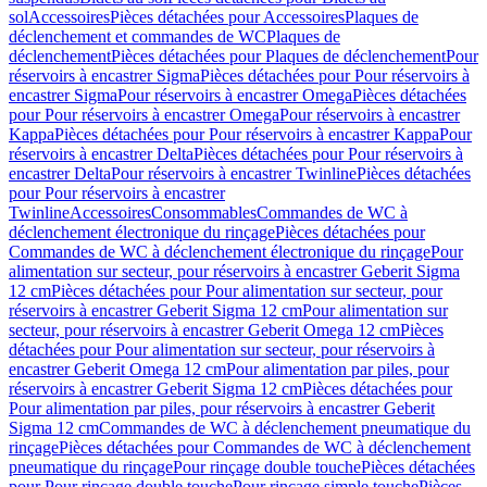
sol
Accessoires
Pièces détachées pour Accessoires
Plaques de
déclenchement et commandes de WC
Plaques de
déclenchement
Pièces détachées pour Plaques de déclenchement
Pour
réservoirs à encastrer Sigma
Pièces détachées pour Pour réservoirs à
encastrer Sigma
Pour réservoirs à encastrer Omega
Pièces détachées
pour Pour réservoirs à encastrer Omega
Pour réservoirs à encastrer
Kappa
Pièces détachées pour Pour réservoirs à encastrer Kappa
Pour
réservoirs à encastrer Delta
Pièces détachées pour Pour réservoirs à
encastrer Delta
Pour réservoirs à encastrer Twinline
Pièces détachées
pour Pour réservoirs à encastrer
Twinline
Accessoires
Consommables
Commandes de WC à
déclenchement électronique du rinçage
Pièces détachées pour
Commandes de WC à déclenchement électronique du rinçage
Pour
alimentation sur secteur, pour réservoirs à encastrer Geberit Sigma
12 cm
Pièces détachées pour Pour alimentation sur secteur, pour
réservoirs à encastrer Geberit Sigma 12 cm
Pour alimentation sur
secteur, pour réservoirs à encastrer Geberit Omega 12 cm
Pièces
détachées pour Pour alimentation sur secteur, pour réservoirs à
encastrer Geberit Omega 12 cm
Pour alimentation par piles, pour
réservoirs à encastrer Geberit Sigma 12 cm
Pièces détachées pour
Pour alimentation par piles, pour réservoirs à encastrer Geberit
Sigma 12 cm
Commandes de WC à déclenchement pneumatique du
rinçage
Pièces détachées pour Commandes de WC à déclenchement
pneumatique du rinçage
Pour rinçage double touche
Pièces détachées
pour Pour rinçage double touche
Pour rinçage simple touche
Pièces