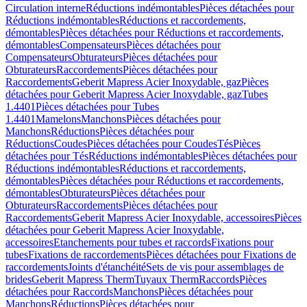
Circulation interne
Réductions indémontables
Pièces détachées pour
Réductions indémontables
Réductions et raccordements,
démontables
Pièces détachées pour Réductions et raccordements,
démontables
Compensateurs
Pièces détachées pour
Compensateurs
Obturateurs
Pièces détachées pour
Obturateurs
Raccordements
Pièces détachées pour
Raccordements
Geberit Mapress Acier Inoxydable, gaz
Pièces
détachées pour Geberit Mapress Acier Inoxydable, gaz
Tubes
1.4401
Pièces détachées pour Tubes
1.4401
Mamelons
Manchons
Pièces détachées pour
Manchons
Réductions
Pièces détachées pour
Réductions
Coudes
Pièces détachées pour Coudes
Tés
Pièces
détachées pour Tés
Réductions indémontables
Pièces détachées pour
Réductions indémontables
Réductions et raccordements,
démontables
Pièces détachées pour Réductions et raccordements,
démontables
Obturateurs
Pièces détachées pour
Obturateurs
Raccordements
Pièces détachées pour
Raccordements
Geberit Mapress Acier Inoxydable, accessoires
Pièces
détachées pour Geberit Mapress Acier Inoxydable,
accessoires
Etanchements pour tubes et raccords
Fixations pour
tubes
Fixations de raccordements
Pièces détachées pour Fixations de
raccordements
Joints d'étanchéité
Sets de vis pour assemblages de
brides
Geberit Mapress Therm
Tuyaux Therm
Raccords
Pièces
détachées pour Raccords
Manchons
Pièces détachées pour
Manchons
Réductions
Pièces détachées pour