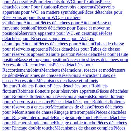
pour Accessoires
Pour eléments de WC
Pour fixations
Pièces
détachées pour Pour fixations
Réservoirs apparents
Réservoirs
apparents pour WC, en matière synthétique
Pièces détachées pour
Réservoirs apparents pour WC, en matière
synthétique
Attenant
Pièces détachées pour Attenant
Basse et
moyenne position
Pièces détachées pour Basse et moyenne
position
Réservoirs apparents pour WC, en céramique
Pièces
détachées pour Réservoirs apparents pour WC, en
céramique
Attenant
Pièces détachées pour Attenant
Tubes de chasse
pour réservoirs apparents
Pièces détachées pour Tubes de chasse
pour réservoirs apparents
Haute position
Pièces détachées pour Haute
position
Basse et moyenne position
Accessoires
Pièces détachées pour
Accessoires
Raccordements
Pièces détachées pour
Raccordements
Joints
Manchettes
Mamelons, rosaces et modérateurs
de débit
Mécanismes de chasse
Réservoirs à encastrer
Tubes de
chasse
Accessoires
Mécanismes de chasse et robinets
flotteurs
Robinets flotteurs
Pièces détachées pour Robinets
flotteurs
Robinets flotteurs pour réservoirs apparents
Pièces détachées
pour Robinets flotteurs pour réservoirs apparents
Robinets flotteurs
pour réservoirs à encastrer
Pièces détachées pour Robinets flotteurs
pour réservoirs à encastrer
Mécanismes de chasse
Pièces détachées
pour Mécanismes de chasse
Rinçage interrompable
Pièces détachées
pour Rinçage interrompable
Rinçage simple touche
Pièces détachées
pour Rinçage simple touche
Rinçage double touche
Pièces détachées
pour Rinçage double touche
Mécanismes de chasse complets
Pièces