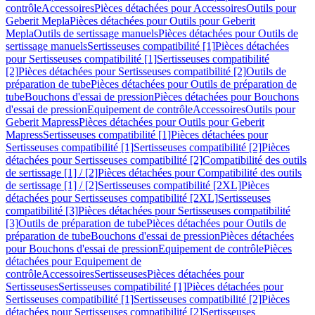
contrôle
Accessoires
Pièces détachées pour Accessoires
Outils pour
Geberit Mepla
Pièces détachées pour Outils pour Geberit
Mepla
Outils de sertissage manuels
Pièces détachées pour Outils de
sertissage manuels
Sertisseuses compatibilité [1]
Pièces détachées
pour Sertisseuses compatibilité [1]
Sertisseuses compatibilité
[2]
Pièces détachées pour Sertisseuses compatibilité [2]
Outils de
préparation de tube
Pièces détachées pour Outils de préparation de
tube
Bouchons d'essai de pression
Pièces détachées pour Bouchons
d'essai de pression
Equipement de contrôle
Accessoires
Outils pour
Geberit Mapress
Pièces détachées pour Outils pour Geberit
Mapress
Sertisseuses compatibilité [1]
Pièces détachées pour
Sertisseuses compatibilité [1]
Sertisseuses compatibilité [2]
Pièces
détachées pour Sertisseuses compatibilité [2]
Compatibilité des outils
de sertissage [1] / [2]
Pièces détachées pour Compatibilité des outils
de sertissage [1] / [2]
Sertisseuses compatibilité [2XL]
Pièces
détachées pour Sertisseuses compatibilité [2XL]
Sertisseuses
compatibilité [3]
Pièces détachées pour Sertisseuses compatibilité
[3]
Outils de préparation de tube
Pièces détachées pour Outils de
préparation de tube
Bouchons d'essai de pression
Pièces détachées
pour Bouchons d'essai de pression
Equipement de contrôle
Pièces
détachées pour Equipement de
contrôle
Accessoires
Sertisseuses
Pièces détachées pour
Sertisseuses
Sertisseuses compatibilité [1]
Pièces détachées pour
Sertisseuses compatibilité [1]
Sertisseuses compatibilité [2]
Pièces
détachées pour Sertisseuses compatibilité [2]
Sertisseuses