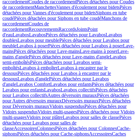
raccordement
Coudes de raccordement
Pièces détachées pour Coudes
de raccordement
Manchettes
Vannes d'écoulement pour bidets
Pièces
détachées pour Vannes d'écoulement pour bidets
Siphons en tube
coudé
Pièces détachées pour Siphons en tube coudé
Manchons de
raccordement
Coudes de
raccordement
Recouvrements
Raccords
Joints
Point
d'eau
Lavabos
Lavabos
Pièces détachées pour Lavabos
Lavabos
doubles
Lavabos pour meuble
Pièces détachées pour Lavabos pour
meuble
Lavabos à poser
Pièces détachées pour Lavabos à poser
Lave-
mains
Pièces détachées pour Lave-mains
Lave-mains à poser
Lave-
mains d'angle
Pièces détachées pour Lave-mains d'angle
Lavabos
semi-emboîtés
Pièces détachées pour Lavabos semi-
emboîtés
Lavabos à emboîter
Lavabos à encastrer par le
dessous
Pièces détachées pour Lavabos à encastrer par le
dessous
Lavabos d'angle
Pièces détachées pour Lavabos
d'angle
Lavabos Comfort
Lavabos pour enfants
Pièces détachées pour
Lavabos pour enfants
Lavabos
Lavabos collectifs
Pièces détachées
pour Lavabos collectifs
Autres déversoirs muraux
Pièces détachées
pour Autres déversoirs muraux
Déversoirs muraux
Pièces détachées
pour Déversoirs muraux
Vidoirs suspendus
Pièces détachées pour
Vidoirs suspendus
Vidoirs multi-usages
Pièces détachées pour Vidoirs
multi-usages
Vidoirs pour plâtre
Lavabos pour salles de classe
Pièces
détachées pour Lavabos pour salles de
classe
Accessoires
Colonnes
Pièces détachées pour Colonnes
Cache-
siphons
Pièces détachées pour Cache-siphons
Accessoires
Caches