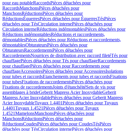
pour eau potable
Raccords
Pièces détachées pour
Raccords
Manchons
Pièces détachées pour
Manchons
Réductions
Pièces détachées pour
Réductions
Équerres
Pièces détachées pour Équerres
Tés
Pièces
détachées pour Tés
Circulation interne
Pièces détachées pour
Circulation interne
Réductions indémontables
Pièces détachées pour
Réductions indémontables
Réductions et raccordements,
démontables
Pièces détachées pour Réductions et raccordements,
démontables
Obturateurs
Pièces détachées pour
Obturateurs
Raccordements
Pièces détachées pour
Raccordements
Nourrices de distribution avec raccord fileté
Tés pour
chauffage
Pièces détachées pour Tés pour chauffage
Raccordements
pour chauffage
Pièces détachées pour Raccordements pour
chauffage
Accessoires
Pièces détachées pour Accessoires
Isolations
pour tubes et raccords
Etanchements pour tubes et raccords
Fixations
pour tubes
Fixations de raccordements
Pièces détachées pour
Fixations de raccordements
Joints d'étanchéité
Sets de vis pour
assemblages à bride
Geberit Mapress Acier Inoxydable
Geberit
Mapress Acier Inoxydable
Pièces détachées pour Geberit Mapress
Acier Inoxydable
Tuyaux 1.4401
Pièces détachées pour Tuyaux
1.4401
Tuyaux 1.4521
Pièces détachées pour Tuyaux
1.4521
Mamelons
Manchons
Pièces détachées pour
Manchons
Réductions
Pièces détachées pour
Réductions
Coudes
Pièces détachées pour Coudes
Tés
Pièces
détachées pour Tés
Circulation interne
Pièces détachées pour