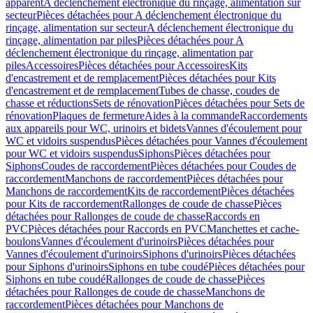
apparent
A déclenchement électronique du rinçage, alimentation sur
secteur
Pièces détachées pour A déclenchement électronique du
rinçage, alimentation sur secteur
A déclenchement électronique du
rinçage, alimentation par piles
Pièces détachées pour A
déclenchement électronique du rinçage, alimentation par
piles
Accessoires
Pièces détachées pour Accessoires
Kits
d'encastrement et de remplacement
Pièces détachées pour Kits
d'encastrement et de remplacement
Tubes de chasse, coudes de
chasse et réductions
Sets de rénovation
Pièces détachées pour Sets de
rénovation
Plaques de fermeture
Aides à la commande
Raccordements
aux appareils pour WC, urinoirs et bidets
Vannes d'écoulement pour
WC et vidoirs suspendus
Pièces détachées pour Vannes d'écoulement
pour WC et vidoirs suspendus
Siphons
Pièces détachées pour
Siphons
Coudes de raccordement
Pièces détachées pour Coudes de
raccordement
Manchons de raccordement
Pièces détachées pour
Manchons de raccordement
Kits de raccordement
Pièces détachées
pour Kits de raccordement
Rallonges de coude de chasse
Pièces
détachées pour Rallonges de coude de chasse
Raccords en
PVC
Pièces détachées pour Raccords en PVC
Manchettes et cache-
boulons
Vannes d'écoulement d'urinoirs
Pièces détachées pour
Vannes d'écoulement d'urinoirs
Siphons d'urinoirs
Pièces détachées
pour Siphons d'urinoirs
Siphons en tube coudé
Pièces détachées pour
Siphons en tube coudé
Rallonges de coude de chasse
Pièces
détachées pour Rallonges de coude de chasse
Manchons de
raccordement
Pièces détachées pour Manchons de