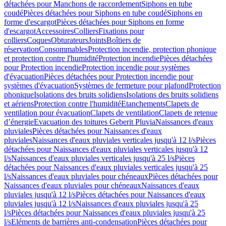
détachées pour Manchons de raccordement
Siphons en tube
coudé
Pièces détachées pour Siphons en tube coudé
Siphons en
forme d'escargot
Pièces détachées pour Siphons en forme
d'escargot
Accessoires
Colliers
Fixations pour
colliers
Coques
Obturateurs
Joints
Boîtiers de
réservation
Consommables
Protection incendie, protection phonique
et protection contre l'humidité
Protection incendie
Pièces détachées
pour Protection incendie
Protection incendie pour systèmes
d'évacuation
Pièces détachées pour Protection incendie pour
systèmes d'évacuation
Systèmes de fermeture pour plafond
Protection
phonique
Isolations des bruits solidiens
Isolations des bruits solidiens
et aériens
Protection contre l'humidité
Etanchements
Clapets de
ventilation pour évacuation
Clapets de ventilation
Clapets de retenue
d’énergie
Evacuation des toitures Geberit Pluvia
Naissances d'eaux
pluviales
Pièces détachées pour Naissances d'eaux
pluviales
Naissances d'eaux pluviales verticales jusqu'à 12 l/s
Pièces
détachées pour Naissances d'eaux pluviales verticales jusqu'à 12
l/s
Naissances d'eaux pluviales verticales jusqu'à 25 l/s
Pièces
détachées pour Naissances d'eaux pluviales verticales jusqu'à 25
l/s
Naissances d'eaux pluviales pour chéneaux
Pièces détachées pour
Naissances d'eaux pluviales pour chéneaux
Naissances d'eaux
pluviales jusqu'à 12 l/s
Pièces détachées pour Naissances d'eaux
pluviales jusqu'à 12 l/s
Naissances d'eaux pluviales jusqu'à 25
l/s
Pièces détachées pour Naissances d'eaux pluviales jusqu'à 25
l/s
Eléments de barrières anti-condensation
Pièces détachées pour