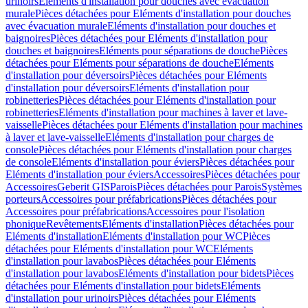
urinoirs
Eléments d'installation pour douches avec évacuation
murale
Pièces détachées pour Eléments d'installation pour douches
avec évacuation murale
Eléments d'installation pour douches et
baignoires
Pièces détachées pour Eléments d'installation pour
douches et baignoires
Eléments pour séparations de douche
Pièces
détachées pour Eléments pour séparations de douche
Eléments
d'installation pour déversoirs
Pièces détachées pour Eléments
d'installation pour déversoirs
Eléments d'installation pour
robinetteries
Pièces détachées pour Eléments d'installation pour
robinetteries
Eléments d'installation pour machines à laver et lave-
vaisselle
Pièces détachées pour Eléments d'installation pour machines
à laver et lave-vaisselle
Eléments d'installation pour charges de
console
Pièces détachées pour Eléments d'installation pour charges
de console
Eléments d'installation pour éviers
Pièces détachées pour
Eléments d'installation pour éviers
Accessoires
Pièces détachées pour
Accessoires
Geberit GIS
Parois
Pièces détachées pour Parois
Systèmes
porteurs
Accessoires pour préfabrications
Pièces détachées pour
Accessoires pour préfabrications
Accessoires pour l'isolation
phonique
Revêtements
Eléments d'installation
Pièces détachées pour
Eléments d'installation
Eléments d'installation pour WC
Pièces
détachées pour Eléments d'installation pour WC
Eléments
d'installation pour lavabos
Pièces détachées pour Eléments
d'installation pour lavabos
Eléments d'installation pour bidets
Pièces
détachées pour Eléments d'installation pour bidets
Eléments
d'installation pour urinoirs
Pièces détachées pour Eléments