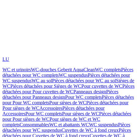
LU
WC et urinoirs
WC-douches Geberit AquaClean
WC complets
Pièces
détachées pour WC complets
WC suspendus
Pièces détachées pour
WC suspendus
WC au sol
Pièces détachées pour WC au sol
Sièges de
WC
Pièces détachées pour Sièges de WC
Pour cuvettes de WC
Pièces
détachées pour Pour cuvettes de WC
Panneaux design
Pièces
détachées pour Panneaux design
Pour WC complets
Pièces détachées
pour Pour WC complets
Pour sièges de WC
Pièces détachées pour
Pour sièges de WC
Accessoires
Pièces détachées pour
Accessoires
Pour WC complets
Pour sièges de WC
Pièces détachées
pour Pour sièges de WC
Pour sièges de WC et WC
complets
Consommables
WC et abattants WC
WC suspendus
Pièces
détachées pour WC suspendus
Cuvettes de WC à fond creux
Pièces
détachées pour Cuvettes de WC à fond creux
Cuvettes de WC à