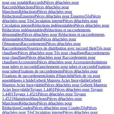
pour eau potable
Raccords
Pièces détachées pour
Raccords
Manchons
Pièces détachées pour
Manchons
Réductions
Pièces détachées pour
Réductions
Équerres
Pièces détachées pour Équerres
Tés
Pièces
détachées pour Tés
Circulation interne
Pièces détachées pour
Circulation interne
Réductions indémontables
Pièces détachées pour
Réductions indémontables
Réductions et raccordements,
démontables
Pièces détachées pour Réductions et raccordements,
démontables
Obturateurs
Pièces détachées pour
Obturateurs
Raccordements
Pièces détachées pour
Raccordements
Nourrices de distribution avec raccord fileté
Tés pour
chauffage
Pièces détachées pour Tés pour chauffage
Raccordements
pour chauffage
Pièces détachées pour Raccordements pour
chauffage
Accessoires
Pièces détachées pour Accessoires
Isolations
pour tubes et raccords
Etanchements pour tubes et raccords
Fixations
pour tubes
Fixations de raccordements
Pièces détachées pour
Fixations de raccordements
Joints d'étanchéité
Sets de vis pour
assemblages à bride
Geberit Mapress Acier Inoxydable
Geberit
Mapress Acier Inoxydable
Pièces détachées pour Geberit Mapress
Acier Inoxydable
Tuyaux 1.4401
Pièces détachées pour Tuyaux
1.4401
Tuyaux 1.4521
Pièces détachées pour Tuyaux
1.4521
Mamelons
Manchons
Pièces détachées pour
Manchons
Réductions
Pièces détachées pour
Réductions
Coudes
Pièces détachées pour Coudes
Tés
Pièces
détachées pour Tés
Circulation interne
Pièces détachées pour