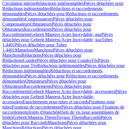
Circulation interne
Réductions indémontables
Pièces détachées pour
Réductions indémontables
Réductions et raccordements,
démontables
Pièces détachées pour Réductions et raccordements,
démontables
Compensateurs
Pièces détachées pour
Compensateurs
Obturateurs
Pièces détachées pour
Obturateurs
Raccordements
Pièces détachées pour
Raccordements
Geberit Mapress Acier Inoxydable, gaz
Pièces
détachées pour Geberit Mapress Acier Inoxydable, gaz
Tubes
1.4401
Pièces détachées pour Tubes
1.4401
Mamelons
Manchons
Pièces détachées pour
Manchons
Réductions
Pièces détachées pour
Réductions
Coudes
Pièces détachées pour Coudes
Tés
Pièces
détachées pour Tés
Réductions indémontables
Pièces détachées pour
Réductions indémontables
Réductions et raccordements,
démontables
Pièces détachées pour Réductions et raccordements,
démontables
Obturateurs
Pièces détachées pour
Obturateurs
Raccordements
Pièces détachées pour
Raccordements
Geberit Mapress Acier Inoxydable, accessoires
Pièces
détachées pour Geberit Mapress Acier Inoxydable,
accessoires
Etanchements pour tubes et raccords
Fixations pour
tubes
Fixations de raccordements
Pièces détachées pour Fixations de
raccordements
Joints d'étanchéité
Sets de vis pour assemblages de
brides
Geberit Mapress Therm
Tuyaux Therm
Raccords
Pièces
détachées pour Raccords
Manchons
Pièces détachées pour
Manchons
Réductions
Pièces détachées pour