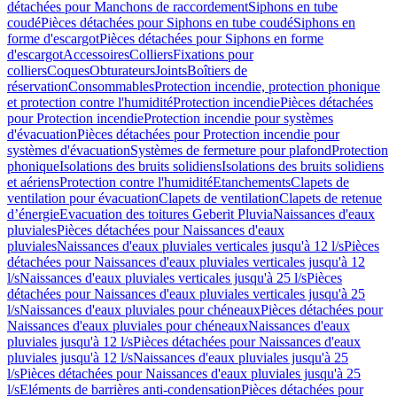
détachées pour Manchons de raccordement
Siphons en tube
coudé
Pièces détachées pour Siphons en tube coudé
Siphons en
forme d'escargot
Pièces détachées pour Siphons en forme
d'escargot
Accessoires
Colliers
Fixations pour
colliers
Coques
Obturateurs
Joints
Boîtiers de
réservation
Consommables
Protection incendie, protection phonique
et protection contre l'humidité
Protection incendie
Pièces détachées
pour Protection incendie
Protection incendie pour systèmes
d'évacuation
Pièces détachées pour Protection incendie pour
systèmes d'évacuation
Systèmes de fermeture pour plafond
Protection
phonique
Isolations des bruits solidiens
Isolations des bruits solidiens
et aériens
Protection contre l'humidité
Etanchements
Clapets de
ventilation pour évacuation
Clapets de ventilation
Clapets de retenue
d’énergie
Evacuation des toitures Geberit Pluvia
Naissances d'eaux
pluviales
Pièces détachées pour Naissances d'eaux
pluviales
Naissances d'eaux pluviales verticales jusqu'à 12 l/s
Pièces
détachées pour Naissances d'eaux pluviales verticales jusqu'à 12
l/s
Naissances d'eaux pluviales verticales jusqu'à 25 l/s
Pièces
détachées pour Naissances d'eaux pluviales verticales jusqu'à 25
l/s
Naissances d'eaux pluviales pour chéneaux
Pièces détachées pour
Naissances d'eaux pluviales pour chéneaux
Naissances d'eaux
pluviales jusqu'à 12 l/s
Pièces détachées pour Naissances d'eaux
pluviales jusqu'à 12 l/s
Naissances d'eaux pluviales jusqu'à 25
l/s
Pièces détachées pour Naissances d'eaux pluviales jusqu'à 25
l/s
Eléments de barrières anti-condensation
Pièces détachées pour