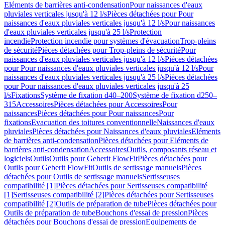
Eléments de barrières anti-condensation
Pour naissances d'eaux
pluviales verticales jusqu'à 12 l/s
Pièces détachées pour Pour
naissances d'eaux pluviales verticales jusqu'à 12 l/s
Pour naissances
d'eaux pluviales verticales jusqu'à 25 l/s
Protection
incendie
Protection incendie pour systèmes d'évacuation
Trop-pleins
de sécurité
Pièces détachées pour Trop-pleins de sécurité
Pour
naissances d'eaux pluviales verticales jusqu'à 12 l/s
Pièces détachées
pour Pour naissances d'eaux pluviales verticales jusqu'à 12 l/s
Pour
naissances d'eaux pluviales verticales jusqu'à 25 l/s
Pièces détachées
pour Pour naissances d'eaux pluviales verticales jusqu'à 25
l/s
Fixations
Système de fixation d40–200
Système de fixation d250–
315
Accessoires
Pièces détachées pour Accessoires
Pour
naissances
Pièces détachées pour Pour naissances
Pour
fixations
Evacuation des toitures conventionnelle
Naissances d'eaux
pluviales
Pièces détachées pour Naissances d'eaux pluviales
Eléments
de barrières anti-condensation
Pièces détachées pour Eléments de
barrières anti-condensation
Accessoires
Outils, composants réseau et
logiciels
Outils
Outils pour Geberit FlowFit
Pièces détachées pour
Outils pour Geberit FlowFit
Outils de sertissage manuels
Pièces
détachées pour Outils de sertissage manuels
Sertisseuses
compatibilité [1]
Pièces détachées pour Sertisseuses compatibilité
[1]
Sertisseuses compatibilité [2]
Pièces détachées pour Sertisseuses
compatibilité [2]
Outils de préparation de tube
Pièces détachées pour
Outils de préparation de tube
Bouchons d'essai de pression
Pièces
détachées pour Bouchons d'essai de pression
Equipements de