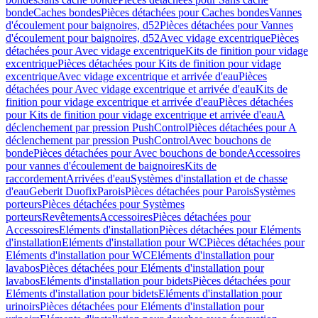
bonde
Caches bondes
Pièces détachées pour Caches bondes
Vannes
d'écoulement pour baignoires, d52
Pièces détachées pour Vannes
d'écoulement pour baignoires, d52
Avec vidage excentrique
Pièces
détachées pour Avec vidage excentrique
Kits de finition pour vidage
excentrique
Pièces détachées pour Kits de finition pour vidage
excentrique
Avec vidage excentrique et arrivée d'eau
Pièces
détachées pour Avec vidage excentrique et arrivée d'eau
Kits de
finition pour vidage excentrique et arrivée d'eau
Pièces détachées
pour Kits de finition pour vidage excentrique et arrivée d'eau
A
déclenchement par pression PushControl
Pièces détachées pour A
déclenchement par pression PushControl
Avec bouchons de
bonde
Pièces détachées pour Avec bouchons de bonde
Accessoires
pour vannes d'écoulement de baignoires
Kits de
raccordement
Arrivées d'eau
Systèmes d'installation et de chasse
d'eau
Geberit Duofix
Parois
Pièces détachées pour Parois
Systèmes
porteurs
Pièces détachées pour Systèmes
porteurs
Revêtements
Accessoires
Pièces détachées pour
Accessoires
Eléments d'installation
Pièces détachées pour Eléments
d'installation
Eléments d'installation pour WC
Pièces détachées pour
Eléments d'installation pour WC
Eléments d'installation pour
lavabos
Pièces détachées pour Eléments d'installation pour
lavabos
Eléments d'installation pour bidets
Pièces détachées pour
Eléments d'installation pour bidets
Eléments d'installation pour
urinoirs
Pièces détachées pour Eléments d'installation pour