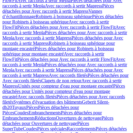
FlowFit
Avec raccords à sertir Mepla
Pièces détachées pour Avec
raccords à sertir Mepla
Avec raccords à sertir Mapress
Pièces
détachées pour Avec raccords à sertir Mapress
Vannes
d’échantillonnage
Robinets à boisseau sphérique
Pièces détachées
pour Robinets à boisseau sphérique
Avec raccords à sertir
FlowFit
Pièces détachées pour Avec raccords à sertir FlowFit
Avec
raccords à sertir Mepla
Pièces détachées pour Avec raccords à sertir
Mepla
Avec raccords à sertir Mapress
Pièces détachées pour Avec
raccords à sertir Mapress
Robinets à boisseau sphérique pour
montage encastré
Pièces détachées pour Robinets à boisseau
sphérique pour montage encastré
Avec raccords à sertir
FlowFit
Pièces détachées pour Avec raccords à sertir FlowFit
Avec
raccords à sertir Mepla
Pièces détachées pour Avec raccords à sertir
Mepla
Avec raccords à sertir Mapress
Pièces détachées pour Avec
raccords à sertir Mapress
Avec raccords filetés
Pièces détachées pour
Avec raccords filetés
Clapets de non retour
Avec raccords à sertir
Mapress
Unités pour compteur d'eau pour montage encastré
Pièces
détachées pour Unités pour compteur d'eau pour montage
encastré
Avec raccords filetés
Pièces détachées pour Avec raccords
filetés
Systèmes d'évacuation des bâtiments
Geberit Silent-
db20
Tuyaux
Pièces
Pièces détachées pour
Pièces
Coudes
Embranchements
Pièces détachées pour
Embranchements
Réductions
Ouvertures de nettoyage
Pièces
détachées pour Ouvertures de nettoyage
Pièces
SuperTube
Coudes
Pièces spéciales
Raccordements
Pièces détachées