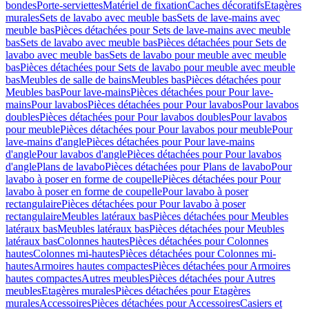
bondes
Porte-serviettes
Matériel de fixation
Caches décoratifs
Etagères
murales
Sets de lavabo avec meuble bas
Sets de lave-mains avec
meuble bas
Pièces détachées pour Sets de lave-mains avec meuble
bas
Sets de lavabo avec meuble bas
Pièces détachées pour Sets de
lavabo avec meuble bas
Sets de lavabo pour meuble avec meuble
bas
Pièces détachées pour Sets de lavabo pour meuble avec meuble
bas
Meubles de salle de bains
Meubles bas
Pièces détachées pour
Meubles bas
Pour lave-mains
Pièces détachées pour Pour lave-
mains
Pour lavabos
Pièces détachées pour Pour lavabos
Pour lavabos
doubles
Pièces détachées pour Pour lavabos doubles
Pour lavabos
pour meuble
Pièces détachées pour Pour lavabos pour meuble
Pour
lave-mains d'angle
Pièces détachées pour Pour lave-mains
d'angle
Pour lavabos d'angle
Pièces détachées pour Pour lavabos
d'angle
Plans de lavabo
Pièces détachées pour Plans de lavabo
Pour
lavabo à poser en forme de coupelle
Pièces détachées pour Pour
lavabo à poser en forme de coupelle
Pour lavabo à poser
rectangulaire
Pièces détachées pour Pour lavabo à poser
rectangulaire
Meubles latéraux bas
Pièces détachées pour Meubles
latéraux bas
Meubles latéraux bas
Pièces détachées pour Meubles
latéraux bas
Colonnes hautes
Pièces détachées pour Colonnes
hautes
Colonnes mi-hautes
Pièces détachées pour Colonnes mi-
hautes
Armoires hautes compactes
Pièces détachées pour Armoires
hautes compactes
Autres meubles
Pièces détachées pour Autres
meubles
Etagères murales
Pièces détachées pour Etagères
murales
Accessoires
Pièces détachées pour Accessoires
Casiers et