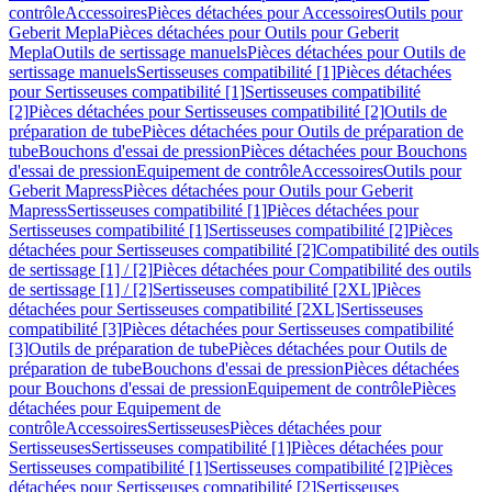
contrôle
Accessoires
Pièces détachées pour Accessoires
Outils pour
Geberit Mepla
Pièces détachées pour Outils pour Geberit
Mepla
Outils de sertissage manuels
Pièces détachées pour Outils de
sertissage manuels
Sertisseuses compatibilité [1]
Pièces détachées
pour Sertisseuses compatibilité [1]
Sertisseuses compatibilité
[2]
Pièces détachées pour Sertisseuses compatibilité [2]
Outils de
préparation de tube
Pièces détachées pour Outils de préparation de
tube
Bouchons d'essai de pression
Pièces détachées pour Bouchons
d'essai de pression
Equipement de contrôle
Accessoires
Outils pour
Geberit Mapress
Pièces détachées pour Outils pour Geberit
Mapress
Sertisseuses compatibilité [1]
Pièces détachées pour
Sertisseuses compatibilité [1]
Sertisseuses compatibilité [2]
Pièces
détachées pour Sertisseuses compatibilité [2]
Compatibilité des outils
de sertissage [1] / [2]
Pièces détachées pour Compatibilité des outils
de sertissage [1] / [2]
Sertisseuses compatibilité [2XL]
Pièces
détachées pour Sertisseuses compatibilité [2XL]
Sertisseuses
compatibilité [3]
Pièces détachées pour Sertisseuses compatibilité
[3]
Outils de préparation de tube
Pièces détachées pour Outils de
préparation de tube
Bouchons d'essai de pression
Pièces détachées
pour Bouchons d'essai de pression
Equipement de contrôle
Pièces
détachées pour Equipement de
contrôle
Accessoires
Sertisseuses
Pièces détachées pour
Sertisseuses
Sertisseuses compatibilité [1]
Pièces détachées pour
Sertisseuses compatibilité [1]
Sertisseuses compatibilité [2]
Pièces
détachées pour Sertisseuses compatibilité [2]
Sertisseuses