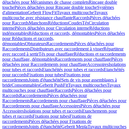
détachées pour Mécanismes de chasse complets
Rinçage double
touche
Pièces détachées pour Rinçage double touche
Systèmes
d'alimentation
Geberit FlowFit
Tuyaux multicouche
Tuyaux
multicouche avec résistance chauffante
Raccords
Pièces détachées
pour Raccords
Manchons
Réductions
Coudes
Tés
Circulation
interne
Pièces détachées pour Circulation interne
Réductions
indémontables
Réductions et raccords, démontables
Pièces détachées
pour Réductions et raccords,
démontables
Obturateurs
Raccordements
Pièces détachées pour
Raccordements
Distributeurs avec raccordement à visser
Répartiteur
avec raccord à sertir
Tés pour chauffage
Réductions et raccordements
pour chauffage, démontables
Raccordements pour chauffage
Pièces
détachées pour Raccordements pour chauffage
Accessoires
Isolations
pour tubes et raccords
Etanchéités pour tubes et raccords
Etanchéités
pour raccords
Fixations pour tubes
Fixations pour
raccordements
Joints d'étanchéité
Sets de vis pour assemblages à
bride
Consommables
Geberit PushFit
Tuyaux multicouches
Tuyaux
multicouches pour chauffage
Raccords
Pièces détachées pour
Raccords
Raccordements
Pièces détachées pour
Raccordements
Raccordements pour chauffage
Pièces détachées pour
Raccordements pour chauffage
Accessoires
Pièces détachées pour
Accessoires
Isolations pour tubes et raccords
Etanchements pour
tubes et raccords
Fixations pour tubes
Fixations de
raccordements
Pièces détachées pour Fixations de
raccordements
Joints d'étanchéité
Geberit Mepla
Tuyaux multicouches