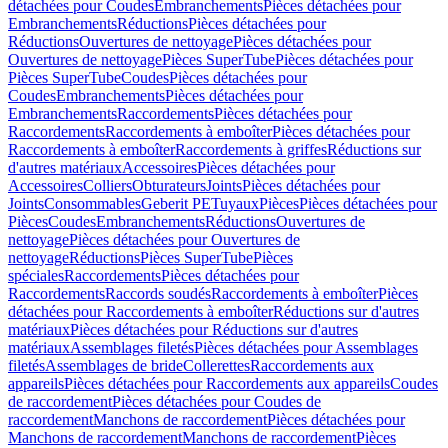
détachées pour Coudes
Embranchements
Pièces détachées pour
Embranchements
Réductions
Pièces détachées pour
Réductions
Ouvertures de nettoyage
Pièces détachées pour
Ouvertures de nettoyage
Pièces SuperTube
Pièces détachées pour
Pièces SuperTube
Coudes
Pièces détachées pour
Coudes
Embranchements
Pièces détachées pour
Embranchements
Raccordements
Pièces détachées pour
Raccordements
Raccordements à emboîter
Pièces détachées pour
Raccordements à emboîter
Raccordements à griffes
Réductions sur
d'autres matériaux
Accessoires
Pièces détachées pour
Accessoires
Colliers
Obturateurs
Joints
Pièces détachées pour
Joints
Consommables
Geberit PE
Tuyaux
Pièces
Pièces détachées pour
Pièces
Coudes
Embranchements
Réductions
Ouvertures de
nettoyage
Pièces détachées pour Ouvertures de
nettoyage
Réductions
Pièces SuperTube
Pièces
spéciales
Raccordements
Pièces détachées pour
Raccordements
Raccords soudés
Raccordements à emboîter
Pièces
détachées pour Raccordements à emboîter
Réductions sur d'autres
matériaux
Pièces détachées pour Réductions sur d'autres
matériaux
Assemblages filetés
Pièces détachées pour Assemblages
filetés
Assemblages de bride
Collerettes
Raccordements aux
appareils
Pièces détachées pour Raccordements aux appareils
Coudes
de raccordement
Pièces détachées pour Coudes de
raccordement
Manchons de raccordement
Pièces détachées pour
Manchons de raccordement
Manchons de raccordement
Pièces