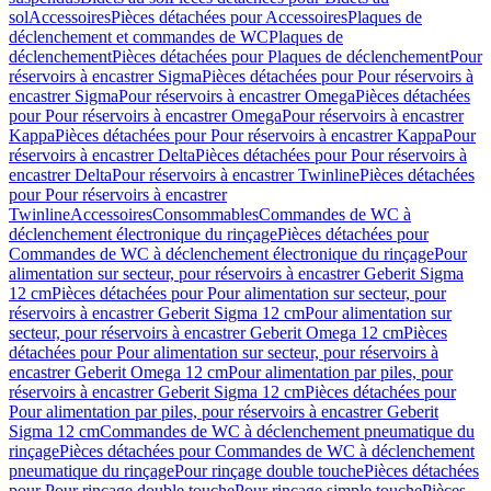
sol
Accessoires
Pièces détachées pour Accessoires
Plaques de
déclenchement et commandes de WC
Plaques de
déclenchement
Pièces détachées pour Plaques de déclenchement
Pour
réservoirs à encastrer Sigma
Pièces détachées pour Pour réservoirs à
encastrer Sigma
Pour réservoirs à encastrer Omega
Pièces détachées
pour Pour réservoirs à encastrer Omega
Pour réservoirs à encastrer
Kappa
Pièces détachées pour Pour réservoirs à encastrer Kappa
Pour
réservoirs à encastrer Delta
Pièces détachées pour Pour réservoirs à
encastrer Delta
Pour réservoirs à encastrer Twinline
Pièces détachées
pour Pour réservoirs à encastrer
Twinline
Accessoires
Consommables
Commandes de WC à
déclenchement électronique du rinçage
Pièces détachées pour
Commandes de WC à déclenchement électronique du rinçage
Pour
alimentation sur secteur, pour réservoirs à encastrer Geberit Sigma
12 cm
Pièces détachées pour Pour alimentation sur secteur, pour
réservoirs à encastrer Geberit Sigma 12 cm
Pour alimentation sur
secteur, pour réservoirs à encastrer Geberit Omega 12 cm
Pièces
détachées pour Pour alimentation sur secteur, pour réservoirs à
encastrer Geberit Omega 12 cm
Pour alimentation par piles, pour
réservoirs à encastrer Geberit Sigma 12 cm
Pièces détachées pour
Pour alimentation par piles, pour réservoirs à encastrer Geberit
Sigma 12 cm
Commandes de WC à déclenchement pneumatique du
rinçage
Pièces détachées pour Commandes de WC à déclenchement
pneumatique du rinçage
Pour rinçage double touche
Pièces détachées
pour Pour rinçage double touche
Pour rinçage simple touche
Pièces