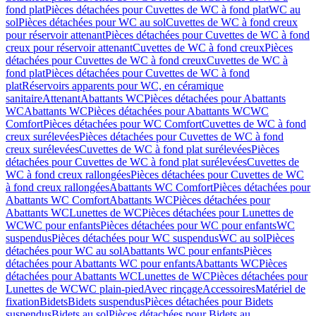
fond plat
Pièces détachées pour Cuvettes de WC à fond plat
WC au
sol
Pièces détachées pour WC au sol
Cuvettes de WC à fond creux
pour réservoir attenant
Pièces détachées pour Cuvettes de WC à fond
creux pour réservoir attenant
Cuvettes de WC à fond creux
Pièces
détachées pour Cuvettes de WC à fond creux
Cuvettes de WC à
fond plat
Pièces détachées pour Cuvettes de WC à fond
plat
Réservoirs apparents pour WC, en céramique
sanitaire
Attenant
Abattants WC
Pièces détachées pour Abattants
WC
Abattants WC
Pièces détachées pour Abattants WC
WC
Comfort
Pièces détachées pour WC Comfort
Cuvettes de WC à fond
creux surélevées
Pièces détachées pour Cuvettes de WC à fond
creux surélevées
Cuvettes de WC à fond plat surélevées
Pièces
détachées pour Cuvettes de WC à fond plat surélevées
Cuvettes de
WC à fond creux rallongées
Pièces détachées pour Cuvettes de WC
à fond creux rallongées
Abattants WC Comfort
Pièces détachées pour
Abattants WC Comfort
Abattants WC
Pièces détachées pour
Abattants WC
Lunettes de WC
Pièces détachées pour Lunettes de
WC
WC pour enfants
Pièces détachées pour WC pour enfants
WC
suspendus
Pièces détachées pour WC suspendus
WC au sol
Pièces
détachées pour WC au sol
Abattants WC pour enfants
Pièces
détachées pour Abattants WC pour enfants
Abattants WC
Pièces
détachées pour Abattants WC
Lunettes de WC
Pièces détachées pour
Lunettes de WC
WC plain-pied
Avec rinçage
Accessoires
Matériel de
fixation
Bidets
Bidets suspendus
Pièces détachées pour Bidets
suspendus
Bidets au sol
Pièces détachées pour Bidets au