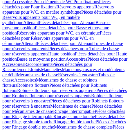
pour Accessoires
Pour eléments de WC
Pour fixations
Pièces
détachées pour Pour fixations
Réservoirs apparents
Réservoirs
apparents pour WC, en matière synthétique
Pièces détachées pour
Réservoirs apparents pour WC, en matière
synthétique
Attenant
Pièces détachées pour Attenant
Basse et
moyenne position
Pièces détachées pour Basse et moyenne
position
Réservoirs apparents pour WC, en céramique
Pièces
détachées pour Réservoirs apparents pour WC, en
céramique
Attenant
Pièces détachées pour Attenant
Tubes de chasse
pour réservoirs apparents
Pièces détachées pour Tubes de chasse
pour réservoirs apparents
Haute position
Pièces détachées pour Haute
position
Basse et moyenne position
Accessoires
Pièces détachées pour
Accessoires
Raccordements
Pièces détachées pour
Raccordements
Joints
Manchettes
Mamelons, rosaces et modérateurs
de débit
Mécanismes de chasse
Réservoirs à encastrer
Tubes de
chasse
Accessoires
Mécanismes de chasse et robinets
flotteurs
Robinets flotteurs
Pièces détachées pour Robinets
flotteurs
Robinets flotteurs pour réservoirs apparents
Pièces détachées
pour Robinets flotteurs pour réservoirs apparents
Robinets flotteurs
pour réservoirs à encastrer
Pièces détachées pour Robinets flotteurs
pour réservoirs à encastrer
Mécanismes de chasse
Pièces détachées
pour Mécanismes de chasse
Rinçage interrompable
Pièces détachées
pour Rinçage interrompable
Rinçage simple touche
Pièces détachées
pour Rinçage simple touche
Rinçage double touche
Pièces détachées
pour Rinçage double touche
Mécanismes de chasse complets
Pièces