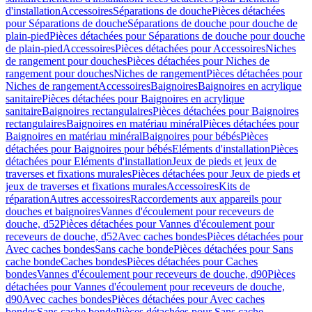
d'installation
Accessoires
Séparations de douche
Pièces détachées
pour Séparations de douche
Séparations de douche pour douche de
plain-pied
Pièces détachées pour Séparations de douche pour douche
de plain-pied
Accessoires
Pièces détachées pour Accessoires
Niches
de rangement pour douches
Pièces détachées pour Niches de
rangement pour douches
Niches de rangement
Pièces détachées pour
Niches de rangement
Accessoires
Baignoires
Baignoires en acrylique
sanitaire
Pièces détachées pour Baignoires en acrylique
sanitaire
Baignoires rectangulaires
Pièces détachées pour Baignoires
rectangulaires
Baignoires en matériau minéral
Pièces détachées pour
Baignoires en matériau minéral
Baignoires pour bébés
Pièces
détachées pour Baignoires pour bébés
Eléments d'installation
Pièces
détachées pour Eléments d'installation
Jeux de pieds et jeux de
traverses et fixations murales
Pièces détachées pour Jeux de pieds et
jeux de traverses et fixations murales
Accessoires
Kits de
réparation
Autres accessoires
Raccordements aux appareils pour
douches et baignoires
Vannes d'écoulement pour receveurs de
douche, d52
Pièces détachées pour Vannes d'écoulement pour
receveurs de douche, d52
Avec caches bondes
Pièces détachées pour
Avec caches bondes
Sans cache bonde
Pièces détachées pour Sans
cache bonde
Caches bondes
Pièces détachées pour Caches
bondes
Vannes d'écoulement pour receveurs de douche, d90
Pièces
détachées pour Vannes d'écoulement pour receveurs de douche,
d90
Avec caches bondes
Pièces détachées pour Avec caches
bondes
Sans cache bonde
Pièces détachées pour Sans cache