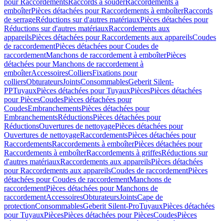
pour Raccordements
Raccords à souder
Raccordements à
emboîter
Pièces détachées pour Raccordements à emboîter
Raccords
de serrage
Réductions sur d'autres matériaux
Pièces détachées pour
Réductions sur d'autres matériaux
Raccordements aux
appareils
Pièces détachées pour Raccordements aux appareils
Coudes
de raccordement
Pièces détachées pour Coudes de
raccordement
Manchons de raccordement à emboîter
Pièces
détachées pour Manchons de raccordement à
emboîter
Accessoires
Colliers
Fixations pour
colliers
Obturateurs
Joints
Consommables
Geberit Silent-
PP
Tuyaux
Pièces détachées pour Tuyaux
Pièces
Pièces détachées
pour Pièces
Coudes
Pièces détachées pour
Coudes
Embranchements
Pièces détachées pour
Embranchements
Réductions
Pièces détachées pour
Réductions
Ouvertures de nettoyage
Pièces détachées pour
Ouvertures de nettoyage
Raccordements
Pièces détachées pour
Raccordements
Raccordements à emboîter
Pièces détachées pour
Raccordements à emboîter
Raccordements à griffes
Réductions sur
d'autres matériaux
Raccordements aux appareils
Pièces détachées
pour Raccordements aux appareils
Coudes de raccordement
Pièces
détachées pour Coudes de raccordement
Manchons de
raccordement
Pièces détachées pour Manchons de
raccordement
Accessoires
Obturateurs
Joints
Cape de
protection
Consommables
Geberit Silent-Pro
Tuyaux
Pièces détachées
pour Tuyaux
Pièces
Pièces détachées pour Pièces
Coudes
Pièces