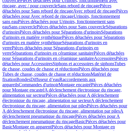
couvercle
Pièces détachées pour Urinoirs, fonctionnement avec
rinçage, avec / pour couvercle
Sans rebord de rinçage
Pièces
détachées pour Sans rebord de rinçage
Avec rebord de rinçage
Pièces
détachées pour Avec rebord de rinçage
Urinoirs, fonctionnement
sans eau
Pièces détachées pour Urinoirs, fonctionnement sans
eau
Sans couvercle
Pièces détachées pour Sans couvercle
Séparations
d'urinoirs
Pièces détachées pour Séparations d'urinoirs
Séparations
d'urinoirs en matière synthétique
Pièces détachées pour Séparations
d'urinoirs en matière synthétique
Séparations d'urinoirs en
verre
Pièces détachées pour Séparations d'urinoirs en
verre
Séparations d'urinoirs en céramique sanitaire
Pièces détachées
pour Séparations d'urinoirs en céramique sanitaire
Accessoires
Pièces
détachées pour Accessoires
Siphons et accessoires de siphons
Tubes
de chasse, coudes de chasse et réductions
Pièces détachées pour
Tubes de chasse, coudes de chasse et réductions
Matériel de
fixation
Bondes
Diffuseur d’eau
Raccordements aux
appareils
Commandes d'urinoir
Montage encastré
Pièces détachées
pour Montage encastré
A déclenchement électronique du rinçage,
alimentation sur secteur
Pièces détachées pour A déclenchement
électronique du rinçage, alimentation sur secteur
A déclenchement
électronique du rinçage, alimentation par piles
Pièces détachées pour
A déclenchement électronique du rinçage, alimentation par piles
A
déclenchement pneumatique du rinçage
Pièces détachées pour A
déclenchement pneumatique du rinçage
Basic
Pièces détachées pour
Basic
Montage en apparent
Pièces détachées pour Montage en