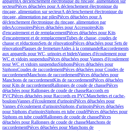
apparent
A déclenchement électronique du rinçage, alimentation sur
secteur
Pièces détachées pour A déclenchement électronique du
rinçage, alimentation sur secteur
A déclenchement électronique du
rinçage, alimentation par piles
Pièces détachées pour A
déclenchement électronique du rinçage, alimentation par
piles
Accessoires
Pièces détachées pour Accessoires
Kits
d'encastrement et de remplacement
Pièces détachées pour Kits
d'encastrement et de remplacement
Tubes de chasse, coudes de
chasse et réductions
Sets de rénovation
Pièces détachées pour Sets de
rénovation
Plaques de fermeture
Aides à la commande
Raccordements
aux appareils pour WC, urinoirs et bidets
Vannes d'écoulement pour
WC et vidoirs suspendus
Pièces détachées pour Vannes d'écoulement
pour WC et vidoirs suspendus
Siphons
Pièces détachées pour
Siphons
Coudes de raccordement
Pièces détachées pour Coudes de
raccordement
Manchons de raccordement
Pièces détachées pour
Manchons de raccordement
Kits de raccordement
Pièces détachées
pour Kits de raccordement
Rallonges de coude de chasse
Pièces
détachées pour Rallonges de coude de chasse
Raccords en
PVC
Pièces détachées pour Raccords en PVC
Manchettes et cache-
boulons
Vannes d'écoulement d'urinoirs
Pièces détachées pour
Vannes d'écoulement d'urinoirs
Siphons d'urinoirs
Pièces détachées
pour Siphons d'urinoirs
Siphons en tube coudé
Pièces détachées pour
Siphons en tube coudé
Rallonges de coude de chasse
Pièces
détachées pour Rallonges de coude de chasse
Manchons de
raccordement
Pièces détachées pour Manchons de