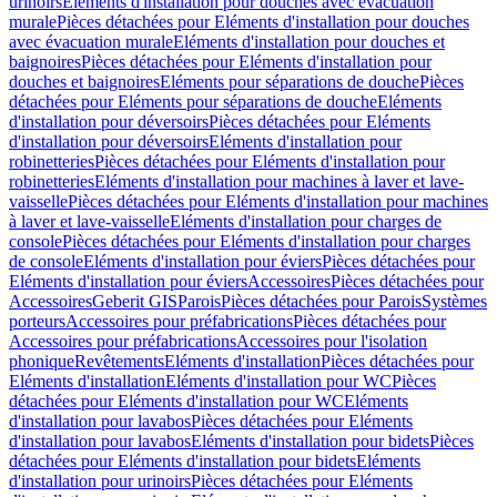
urinoirs
Eléments d'installation pour douches avec évacuation
murale
Pièces détachées pour Eléments d'installation pour douches
avec évacuation murale
Eléments d'installation pour douches et
baignoires
Pièces détachées pour Eléments d'installation pour
douches et baignoires
Eléments pour séparations de douche
Pièces
détachées pour Eléments pour séparations de douche
Eléments
d'installation pour déversoirs
Pièces détachées pour Eléments
d'installation pour déversoirs
Eléments d'installation pour
robinetteries
Pièces détachées pour Eléments d'installation pour
robinetteries
Eléments d'installation pour machines à laver et lave-
vaisselle
Pièces détachées pour Eléments d'installation pour machines
à laver et lave-vaisselle
Eléments d'installation pour charges de
console
Pièces détachées pour Eléments d'installation pour charges
de console
Eléments d'installation pour éviers
Pièces détachées pour
Eléments d'installation pour éviers
Accessoires
Pièces détachées pour
Accessoires
Geberit GIS
Parois
Pièces détachées pour Parois
Systèmes
porteurs
Accessoires pour préfabrications
Pièces détachées pour
Accessoires pour préfabrications
Accessoires pour l'isolation
phonique
Revêtements
Eléments d'installation
Pièces détachées pour
Eléments d'installation
Eléments d'installation pour WC
Pièces
détachées pour Eléments d'installation pour WC
Eléments
d'installation pour lavabos
Pièces détachées pour Eléments
d'installation pour lavabos
Eléments d'installation pour bidets
Pièces
détachées pour Eléments d'installation pour bidets
Eléments
d'installation pour urinoirs
Pièces détachées pour Eléments