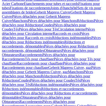
Acier Carbone
Etanchements pour tubes et raccords
Fixations pour
tubes
Fixations de raccordements
Joints d'étanchéité
Sets de vis pour
assemblages de brides
Geberit Mapress Cuivre
Geberit Mapress
Cuivre
Pièces détachées pour Geberit Mapress
Cuivre
Manchons
Pièces détachées pour Manchons
Réductions
Pièces
détachées pour Réductions
Coudes
Pièces détachées pour
Coudes
Tés
Pièces détachées pour Tés
Circulation interne
Pièces
détachées pour Circulation interne
Raccords en croix
Pièces
détachées pour Raccords en croix
Réductions indémontables
Pièces
détachées pour Réductions indémontables
Réductions et
raccordements, démontables
Pièces détachées pour Réductions et
raccordements, démontables
Obturateurs
Pièces détachées pour
Obturateurs
Raccordements
Pièces détachées pour
Raccordements
Tés pour chauffage
Pièces détachées pour Tés pour
chauffage
Raccordements pour chauffage
Pièces détachées pour
Raccordements pour chauffage
Geberit Mapress Cuivre, gaz
Pièces
détachées pour Geberit Mapress Cuivre, gaz
Manchons
Pièces
détachées pour Manchons
Réductions
Pièces détachées pour
Réductions
Coudes
Pièces détachées pour Coudes
Tés
Pièces
détachées pour Tés
Réductions indémontables
Pièces détachées pour
Réductions indémontables
Réductions et raccordements,
démontables
Pièces détachées pour Réductions et raccordements,
démontables
Obturateurs
Pièces détachées pour
Obturateurs
Raccordements
Pièces détachées pour
Raccordements
Accessoires pour Geberit Mapress Cuivre
Pièces