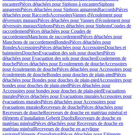
encastrer
Pièces détachées pour Siphons à encastrer
Siphons
apparents
Pièces détachées pour Siphons apparents
Raccords
Pièces
détachées pour Raccords
Accessoires
Vannes d'écoulement pour
déversoirs muraux
Pièces détachées pour Vannes d'écoulement pour
déversoirs muraux
Siphons
Pièces détachées pour Siphons
Coudes de
raccordement
Pièces détachées pour Coudes de
raccordement
Manchons de raccordement
Pièces détachées pour
Manchons de raccordement
Bondes
Pièces détachées pour
Bondes
Accessoires
Pièces détachées pour Accessoires
Douches et
baignoires
Douches
Evacuation des sols pour douches
Pièces
détachées pour Evacuation des sols pour douches
Ecoulements de
douche
Pièces détachées pour Ecoulements de douche
Accessoires
pour écoulements de douche
Pièces détachées pour Accessoires pour
écoulements de douche
Bondes pour douches de plain-pied
Pièces
détachées pour Bondes pour douches de plain-pied
Accessoires pour
bondes pour douches de plain-pied
Pièces détachées pour
Accessoires pour bondes pour douches de plain-pied
Evacuations
murales
Pièces détachées pour Evacuations murales
Accessoires pour
évacuations murales
Pièces détachées pour Accessoires pour
évacuations murales
Receveurs de douche
Pièces détachées pour
Receveurs de douche
Receveurs de douche en matériau minéral et
éléments d’installation Geberit Duofix
Receveurs de douche en
matériau minéral
Pièces détachées pour Receveurs de douche en
matériau minéral
Receveurs de douche en acrylique
sanitaire
Eléments d'installation
Pièces détachées pour Eléments