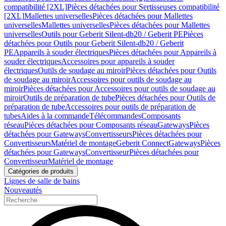
compatibilité [2XL]
Pièces détachées pour Sertisseuses compatibilité
[2XL]
Mallettes universelles
Pièces détachées pour Mallettes
universelles
Mallettes universelles
Pièces détachées pour Mallettes
universelles
Outils pour Geberit Silent-db20 / Geberit PE
Pièces
détachées pour Outils pour Geberit Silent-db20 / Geberit
PE
Appareils à souder électriques
Pièces détachées pour Appareils à
souder électriques
Accessoires pour appareils à souder
électriques
Outils de soudage au miroir
Pièces détachées pour Outils
de soudage au miroir
Accessoires pour outils de soudage au
miroir
Pièces détachées pour Accessoires pour outils de soudage au
miroir
Outils de préparation de tube
Pièces détachées pour Outils de
préparation de tube
Accessoires pour outils de préparation de
tubes
Aides à la commande
Télécommandes
Composants
réseau
Pièces détachées pour Composants réseau
Gateways
Pièces
détachées pour Gateways
Convertisseurs
Pièces détachées pour
Convertisseurs
Matériel de montage
Geberit Connect
Gateways
Pièces
détachées pour Gateways
Convertisseur
Pièces détachées pour
Convertisseur
Matériel de montage
Catégories de produits
Lignes de salle de bains
Nouveautés