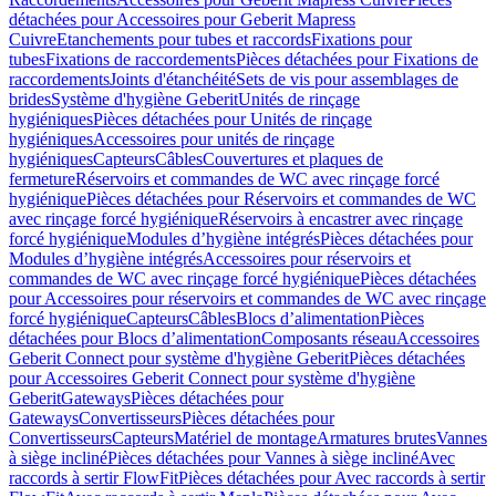
détachées pour Accessoires pour Geberit Mapress
Cuivre
Etanchements pour tubes et raccords
Fixations pour
tubes
Fixations de raccordements
Pièces détachées pour Fixations de
raccordements
Joints d'étanchéité
Sets de vis pour assemblages de
brides
Système d'hygiène Geberit
Unités de rinçage
hygiéniques
Pièces détachées pour Unités de rinçage
hygiéniques
Accessoires pour unités de rinçage
hygiéniques
Capteurs
Câbles
Couvertures et plaques de
fermeture
Réservoirs et commandes de WC avec rinçage forcé
hygiénique
Pièces détachées pour Réservoirs et commandes de WC
avec rinçage forcé hygiénique
Réservoirs à encastrer avec rinçage
forcé hygiénique
Modules d’hygiène intégrés
Pièces détachées pour
Modules d’hygiène intégrés
Accessoires pour réservoirs et
commandes de WC avec rinçage forcé hygiénique
Pièces détachées
pour Accessoires pour réservoirs et commandes de WC avec rinçage
forcé hygiénique
Capteurs
Câbles
Blocs d’alimentation
Pièces
détachées pour Blocs d’alimentation
Composants réseau
Accessoires
Geberit Connect pour système d'hygiène Geberit
Pièces détachées
pour Accessoires Geberit Connect pour système d'hygiène
Geberit
Gateways
Pièces détachées pour
Gateways
Convertisseurs
Pièces détachées pour
Convertisseurs
Capteurs
Matériel de montage
Armatures brutes
Vannes
à siège incliné
Pièces détachées pour Vannes à siège incliné
Avec
raccords à sertir FlowFit
Pièces détachées pour Avec raccords à sertir