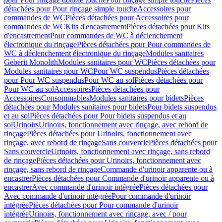
détachées pour Pour rinçage simple touche
Accessoires pour
commandes de WC
Pièces détachées pour Accessoires pour
commandes de WC
Kits d'encastrement
Pièces détachées pour Kits
d'encastrement
Pour commandes de WC à déclenchement
électronique du rinçage
Pièces détachées pour Pour commandes de
WC à déclenchement électronique du rinçage
Modules sanitaires
Geberit Monolith
Modules sanitaires pour WC
Pièces détachées pour
Modules sanitaires pour WC
Pour WC suspendus
Pièces détachées
pour Pour WC suspendus
Pour WC au sol
Pièces détachées pour
Pour WC au sol
Accessoires
Pièces détachées pour
Accessoires
Consommables
Modules sanitaires pour bidets
Pièces
détachées pour Modules sanitaires pour bidets
Pour bidets suspendus
et au sol
Pièces détachées pour Pour bidets suspendus et au
sol
Urinoirs
Urinoirs, fonctionnement avec rinçage, avec rebord de
rinçage
Pièces détachées pour Urinoirs, fonctionnement avec
rinçage, avec rebord de rinçage
Sans couvercle
Pièces détachées pour
Sans couvercle
Urinoirs, fonctionnement avec rinçage, sans rebord
de rinçage
Pièces détachées pour Urinoirs, fonctionnement avec
rinçage, sans rebord de rinçage
Commande d'urinoir apparente ou à
encastrer
Pièces détachées pour Commande d'urinoir apparente ou à
encastrer
Avec commande d'urinoir intégrée
Pièces détachées pour
Avec commande d'urinoir intégrée
Pour commande d'urinoir
intégrée
Pièces détachées pour Pour commande d'urinoir
intégrée
Urinoirs, fonctionnement avec rinçage, avec / pour