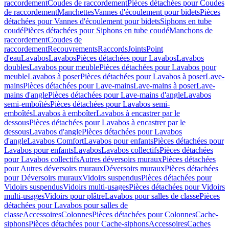
raccordement
Coudes de raccordement
Pièces détachées pour Coudes
de raccordement
Manchettes
Vannes d'écoulement pour bidets
Pièces
détachées pour Vannes d'écoulement pour bidets
Siphons en tube
coudé
Pièces détachées pour Siphons en tube coudé
Manchons de
raccordement
Coudes de
raccordement
Recouvrements
Raccords
Joints
Point
d'eau
Lavabos
Lavabos
Pièces détachées pour Lavabos
Lavabos
doubles
Lavabos pour meuble
Pièces détachées pour Lavabos pour
meuble
Lavabos à poser
Pièces détachées pour Lavabos à poser
Lave-
mains
Pièces détachées pour Lave-mains
Lave-mains à poser
Lave-
mains d'angle
Pièces détachées pour Lave-mains d'angle
Lavabos
semi-emboîtés
Pièces détachées pour Lavabos semi-
emboîtés
Lavabos à emboîter
Lavabos à encastrer par le
dessous
Pièces détachées pour Lavabos à encastrer par le
dessous
Lavabos d'angle
Pièces détachées pour Lavabos
d'angle
Lavabos Comfort
Lavabos pour enfants
Pièces détachées pour
Lavabos pour enfants
Lavabos
Lavabos collectifs
Pièces détachées
pour Lavabos collectifs
Autres déversoirs muraux
Pièces détachées
pour Autres déversoirs muraux
Déversoirs muraux
Pièces détachées
pour Déversoirs muraux
Vidoirs suspendus
Pièces détachées pour
Vidoirs suspendus
Vidoirs multi-usages
Pièces détachées pour Vidoirs
multi-usages
Vidoirs pour plâtre
Lavabos pour salles de classe
Pièces
détachées pour Lavabos pour salles de
classe
Accessoires
Colonnes
Pièces détachées pour Colonnes
Cache-
siphons
Pièces détachées pour Cache-siphons
Accessoires
Caches