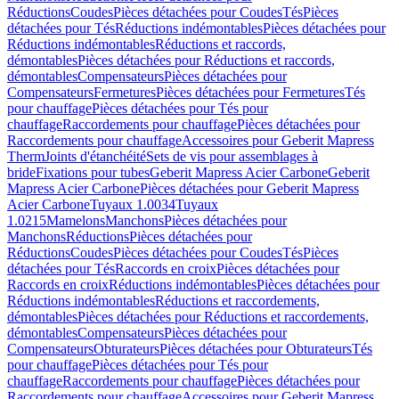
Réductions
Coudes
Pièces détachées pour Coudes
Tés
Pièces
détachées pour Tés
Réductions indémontables
Pièces détachées pour
Réductions indémontables
Réductions et raccords,
démontables
Pièces détachées pour Réductions et raccords,
démontables
Compensateurs
Pièces détachées pour
Compensateurs
Fermetures
Pièces détachées pour Fermetures
Tés
pour chauffage
Pièces détachées pour Tés pour
chauffage
Raccordements pour chauffage
Pièces détachées pour
Raccordements pour chauffage
Accessoires pour Geberit Mapress
Therm
Joints d'étanchéité
Sets de vis pour assemblages à
bride
Fixations pour tubes
Geberit Mapress Acier Carbone
Geberit
Mapress Acier Carbone
Pièces détachées pour Geberit Mapress
Acier Carbone
Tuyaux 1.0034
Tuyaux
1.0215
Mamelons
Manchons
Pièces détachées pour
Manchons
Réductions
Pièces détachées pour
Réductions
Coudes
Pièces détachées pour Coudes
Tés
Pièces
détachées pour Tés
Raccords en croix
Pièces détachées pour
Raccords en croix
Réductions indémontables
Pièces détachées pour
Réductions indémontables
Réductions et raccordements,
démontables
Pièces détachées pour Réductions et raccordements,
démontables
Compensateurs
Pièces détachées pour
Compensateurs
Obturateurs
Pièces détachées pour Obturateurs
Tés
pour chauffage
Pièces détachées pour Tés pour
chauffage
Raccordements pour chauffage
Pièces détachées pour
Raccordements pour chauffage
Accessoires pour Geberit Mapress