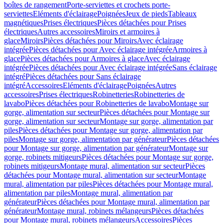
boîtes de rangement
Porte-serviettes et crochets porte-
serviettes
Eléments d'éclairage
Poignées
Jeux de pieds
Tableaux
magnétiques
Prises électriques
Pièces détachées pour Prises
électriques
Autres accessoires
Miroirs et armoires à
glace
Miroirs
Pièces détachées pour Miroirs
Avec éclairage
intégrée
Pièces détachées pour Avec éclairage intégrée
Armoires à
glace
Pièces détachées pour Armoires à glace
Avec éclairage
intégrée
Pièces détachées pour Avec éclairage intégrée
Sans éclairage
intégré
Pièces détachées pour Sans éclairage
intégré
Accessoires
Eléments d'éclairage
Poignées
Autres
accessoires
Prises électriques
Robinetteries
Robinetteries de
lavabo
Pièces détachées pour Robinetteries de lavabo
Montage sur
gorge, alimentation sur secteur
Pièces détachées pour Montage sur
gorge, alimentation sur secteur
Montage sur gorge, alimentation par
piles
Pièces détachées pour Montage sur gorge, alimentation par
piles
Montage sur gorge, alimentation par générateur
Pièces détachées
pour Montage sur gorge, alimentation par générateur
Montage sur
gorge, robinets mitigeurs
Pièces détachées pour Montage sur gorge,
robinets mitigeurs
Montage mural, alimentation sur secteur
Pièces
détachées pour Montage mural, alimentation sur secteur
Montage
mural, alimentation par piles
Pièces détachées pour Montage mural,
alimentation par piles
Montage mural, alimentation par
générateur
Pièces détachées pour Montage mural, alimentation par
générateur
Montage mural, robinets mélangeurs
Pièces détachées
pour Montage mural, robinets mélangeurs
Accessoires
Pièces