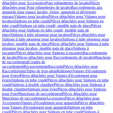
détachées pour Accessoires
Pour robinetteries de lavabo
Pièces
détachées pour Pour robinetteries de lavabo
Raccordements aux
appareils pour espace lavabo, éviers, appareils et déversoirs
muraux
Vidages pour lavabos
Pièces détachées pour Vidages pour
lavabos
Siphons en tube coudé
Pièces détachées pour Siphons en
tube coudé
Siphons en tube coudé, modèle gain de place
Pièces
détachées pour Siphons en tube coudé, modèle gain de
place
Siphons à tube plongeur pour lavabos
Pièces détachées pour
Siphons à tube plongeur pour lavabos
Siphons à tube plongeur pour
lavabos, modèle gain de place
Pièces détachées pour Siphons à tube
plongeur pour lavabos, modèle gain de place
Siphons à
encastrer
Pièces détachées pour Siphons à encastrer
Raccordements
de lavabo
Pièces détachées pour Raccordements de lavabo
Manchons
de raccordement
Coudes de
raccordement
Recouvrements
Raccords
Pièces détachées pour
Raccords
Joints
Tubes de trop-plein
Rallonges
Vannes d'écoulement
pour éviers
Pièces détachées pour Vannes d'écoulement pour
éviers
Siphons en tube coudé
Pièces détachées pour Siphons en tube
coudé
Siphons à double chambre
Pièces détachées pour Siphons à
double chambre
Siphons pour évier
Pièces détachées pour Siphons
pour évier
Manchons de raccordement
Pièces détachées pour
Manchons de raccordement
Accessoires
Pièces détachées pour
Accessoires
Vannes d'écoulement pour appareils
Pièces détachées
pour Vannes d'écoulement pour appareils
Siphons en tube
coudé
Pièces détachées pour Siphons en tube coudé
Siphons à