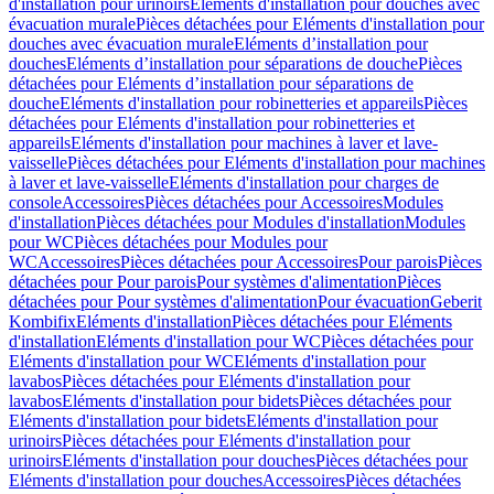
d'installation pour urinoirs
Eléments d'installation pour douches avec
évacuation murale
Pièces détachées pour Eléments d'installation pour
douches avec évacuation murale
Eléments d’installation pour
douches
Eléments d’installation pour séparations de douche
Pièces
détachées pour Eléments d’installation pour séparations de
douche
Eléments d'installation pour robinetteries et appareils
Pièces
détachées pour Eléments d'installation pour robinetteries et
appareils
Eléments d'installation pour machines à laver et lave-
vaisselle
Pièces détachées pour Eléments d'installation pour machines
à laver et lave-vaisselle
Eléments d'installation pour charges de
console
Accessoires
Pièces détachées pour Accessoires
Modules
d'installation
Pièces détachées pour Modules d'installation
Modules
pour WC
Pièces détachées pour Modules pour
WC
Accessoires
Pièces détachées pour Accessoires
Pour parois
Pièces
détachées pour Pour parois
Pour systèmes d'alimentation
Pièces
détachées pour Pour systèmes d'alimentation
Pour évacuation
Geberit
Kombifix
Eléments d'installation
Pièces détachées pour Eléments
d'installation
Eléments d'installation pour WC
Pièces détachées pour
Eléments d'installation pour WC
Eléments d'installation pour
lavabos
Pièces détachées pour Eléments d'installation pour
lavabos
Eléments d'installation pour bidets
Pièces détachées pour
Eléments d'installation pour bidets
Eléments d'installation pour
urinoirs
Pièces détachées pour Eléments d'installation pour
urinoirs
Eléments d'installation pour douches
Pièces détachées pour
Eléments d'installation pour douches
Accessoires
Pièces détachées