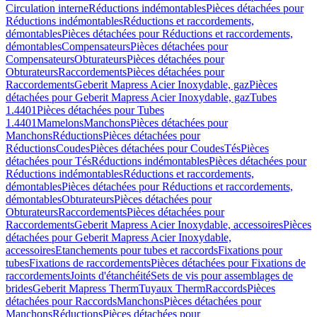
Circulation interne
Réductions indémontables
Pièces détachées pour
Réductions indémontables
Réductions et raccordements,
démontables
Pièces détachées pour Réductions et raccordements,
démontables
Compensateurs
Pièces détachées pour
Compensateurs
Obturateurs
Pièces détachées pour
Obturateurs
Raccordements
Pièces détachées pour
Raccordements
Geberit Mapress Acier Inoxydable, gaz
Pièces
détachées pour Geberit Mapress Acier Inoxydable, gaz
Tubes
1.4401
Pièces détachées pour Tubes
1.4401
Mamelons
Manchons
Pièces détachées pour
Manchons
Réductions
Pièces détachées pour
Réductions
Coudes
Pièces détachées pour Coudes
Tés
Pièces
détachées pour Tés
Réductions indémontables
Pièces détachées pour
Réductions indémontables
Réductions et raccordements,
démontables
Pièces détachées pour Réductions et raccordements,
démontables
Obturateurs
Pièces détachées pour
Obturateurs
Raccordements
Pièces détachées pour
Raccordements
Geberit Mapress Acier Inoxydable, accessoires
Pièces
détachées pour Geberit Mapress Acier Inoxydable,
accessoires
Etanchements pour tubes et raccords
Fixations pour
tubes
Fixations de raccordements
Pièces détachées pour Fixations de
raccordements
Joints d'étanchéité
Sets de vis pour assemblages de
brides
Geberit Mapress Therm
Tuyaux Therm
Raccords
Pièces
détachées pour Raccords
Manchons
Pièces détachées pour
Manchons
Réductions
Pièces détachées pour