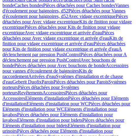
bonde
Caches bondes
Pièces détachées pour Caches bondes
Vannes
d'écoulement pour baignoires, d52
Pièces détachées pour Vannes
d'écoulement pour baignoires, d52
Avec vidage excentrique
Pièces
détachées pour Avec vidage excentrique
Kits de finition pour vidage
excentrique
Pièces détachées pour Kits de finition pour vidage
excentrique
Avec vidage excentrique et arrivée d'eau
Pièces
détachées pour Avec vidage excentrique et arrivée d'eau
Kits de
finition pour vidage excentrique et arrivée d'eau
Pièces détachées
pour Kits de finition pour vidage excentrique et arrivée d'eau
A
déclenchement par pression PushControl
Pièces détachées pour A
déclenchement par pression PushControl
Avec bouchons de
bonde
Pièces détachées pour Avec bouchons de bonde
Accessoires
pour vannes d'écoulement de baignoires
Kits de
raccordement
Arrivées d'eau
Systèmes d'installation et de chasse
d'eau
Geberit Duofix
Parois
Pièces détachées pour Parois
Systèmes
porteurs
Pièces détachées pour Systèmes
porteurs
Revêtements
Accessoires
Pièces détachées pour
Accessoires
Eléments d'installation
Pièces détachées pour Eléments
d'installation
Eléments d'installation pour WC
Pièces détachées pour
Eléments d'installation pour WC
Eléments d'installation pour
lavabos
Pièces détachées pour Eléments d'installation pour
lavabos
Eléments d'installation pour bidets
Pièces détachées pour
Eléments d'installation pour bidets
Eléments d'installation pour
urinoirs
Pièces détachées pour Eléments d'installation pour