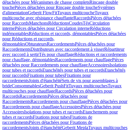
détachées pour Mécanismes de chasse complets
Rinçage double
touche
Pièces détachées pour Rinçage double touche
Systèmes
d'alimentation
Geberit FlowFit
Tuyaux multicouche
Tuyaux
multicouche avec résistance chauffante
Raccords
Pièces détachées
pour Raccords
Manchons
Réductions
Coudes
Tés
Circulation
interne
Pièces détachées pour Circulation interne
Réductions
indémontables
Réductions et raccords, démontables
Pièces détachées
pour Réductions et raccords,
démontables
Obturateurs
Raccordements
Pièces détachées pour
Raccordements
Distributeurs avec raccordement à visser
Répartiteur
avec raccord à sertir
Tés pour chauffage
Réductions et raccordements
pour chauffage, démontables
Raccordements pour chauffage
Pièces
détachées pour Raccordements pour chauffage
Accessoires
Isolations
pour tubes et raccords
Etanchéités pour tubes et raccords
Etanchéités
pour raccords
Fixations pour tubes
Fixations pour
raccordements
Joints d'étanchéité
Sets de vis pour assemblages à
bride
Consommables
Geberit PushFit
Tuyaux multicouches
Tuyaux
multicouches pour chauffage
Raccords
Pièces détachées pour
Raccords
Raccordements
Pièces détachées pour
Raccordements
Raccordements pour chauffage
Pièces détachées pour
Raccordements pour chauffage
Accessoires
Pièces détachées pour
Accessoires
Isolations pour tubes et raccords
Etanchements pour
tubes et raccords
Fixations pour tubes
Fixations de
raccordements
Pièces détachées pour Fixations de
raccordements
Joints d'étanchéité
Geberit Mepla
Tuyaux multicouches