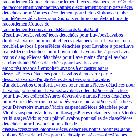
raccordement
Coudes de raccordement
Pièces détachées pour Coudes
de raccordement
Manchettes
Vannes d'écoulement pour bidets
Pièces
détachées pour Vannes d'écoulement pour bidets
Siphons en tube
coudé
Pièces détachées pour Siphons en tube coudé
Manchons de
raccordement
Coudes de
raccordement
Recouvrements
Raccords
Joints
Point
d'eau
Lavabos
Lavabos
Pièces détachées pour Lavabos
Lavabos
doubles
Lavabos pour meuble
Pièces détachées pour Lavabos pour
meuble
Lavabos à poser
Pièces détachées pour Lavabos à poser
Lave-
mains
Pièces détachées pour Lave-mains
Lave-mains à poser
Lave-
mains d'angle
Pièces détachées pour Lave-mains d'angle
Lavabos
semi-emboîtés
Pièces détachées pour Lavabos semi-
emboîtés
Lavabos à emboîter
Lavabos à encastrer par le
dessous
Pièces détachées pour Lavabos à encastrer par le
dessous
Lavabos d'angle
Pièces détachées pour Lavabos
d'angle
Lavabos Comfort
Lavabos pour enfants
Pièces détachées pour
Lavabos pour enfants
Lavabos
Lavabos collectifs
Pièces détachées
pour Lavabos collectifs
Autres déversoirs muraux
Pièces détachées
pour Autres déversoirs muraux
Déversoirs muraux
Pièces détachées
pour Déversoirs muraux
Vidoirs suspendus
Pièces détachées pour
Vidoirs suspendus
Vidoirs multi-usages
Pièces détachées pour Vidoirs
multi-usages
Vidoirs pour plâtre
Lavabos pour salles de classe
Pièces
détachées pour Lavabos pour salles de
classe
Accessoires
Colonnes
Pièces détachées pour Colonnes
Cache-
siphons
Pièces détachées pour Cache-siphons
Accessoires
Caches