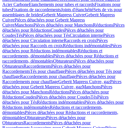
Acier Carbone
Etanchements pour tubes et raccords
Fixations pour
tubes
Fixations de raccordements
Joints d'étanchéité
Sets de vis pour
assemblages de brides
Geberit Mapress Cuivre
Geberit Mapress
Cuivre
Pièces détachées pour Geberit Mapress
Cuivre
Manchons
Pièces détachées pour Manchons
Réductions
Pièces
détachées pour Réductions
Coudes
Pièces détachées pour
Coudes
Tés
Pièces détachées pour Tés
Circulation interne
Pièces
détachées pour Circulation interne
Raccords en croix
Pièces
détachées pour Raccords en croix
Réductions indémontables
Pièces
détachées pour Réductions indémontables
Réductions et
raccordements, démontables
Pièces détachées pour Réductions et
raccordements, démontables
Obturateurs
Pièces détachées pour
Obturateurs
Raccordements
Pièces détachées pour
Raccordements
Tés pour chauffage
Pièces détachées pour Tés pour
chauffage
Raccordements pour chauffage
Pièces détachées pour
Raccordements pour chauffage
Geberit Mapress Cuivre, gaz
Pièces
détachées pour Geberit Mapress Cuivre, gaz
Manchons
Pièces
détachées pour Manchons
Réductions
Pièces détachées pour
Réductions
Coudes
Pièces détachées pour Coudes
Tés
Pièces
détachées pour Tés
Réductions indémontables
Pièces détachées pour
Réductions indémontables
Réductions et raccordements,
démontables
Pièces détachées pour Réductions et raccordements,
démontables
Obturateurs
Pièces détachées pour
Obturateurs
Raccordements
Pièces détachées pour
Raccordements
Accessoires pour Geberit Mapress Cuivre
Pièces