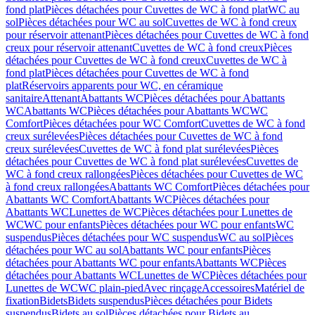
fond plat
Pièces détachées pour Cuvettes de WC à fond plat
WC au
sol
Pièces détachées pour WC au sol
Cuvettes de WC à fond creux
pour réservoir attenant
Pièces détachées pour Cuvettes de WC à fond
creux pour réservoir attenant
Cuvettes de WC à fond creux
Pièces
détachées pour Cuvettes de WC à fond creux
Cuvettes de WC à
fond plat
Pièces détachées pour Cuvettes de WC à fond
plat
Réservoirs apparents pour WC, en céramique
sanitaire
Attenant
Abattants WC
Pièces détachées pour Abattants
WC
Abattants WC
Pièces détachées pour Abattants WC
WC
Comfort
Pièces détachées pour WC Comfort
Cuvettes de WC à fond
creux surélevées
Pièces détachées pour Cuvettes de WC à fond
creux surélevées
Cuvettes de WC à fond plat surélevées
Pièces
détachées pour Cuvettes de WC à fond plat surélevées
Cuvettes de
WC à fond creux rallongées
Pièces détachées pour Cuvettes de WC
à fond creux rallongées
Abattants WC Comfort
Pièces détachées pour
Abattants WC Comfort
Abattants WC
Pièces détachées pour
Abattants WC
Lunettes de WC
Pièces détachées pour Lunettes de
WC
WC pour enfants
Pièces détachées pour WC pour enfants
WC
suspendus
Pièces détachées pour WC suspendus
WC au sol
Pièces
détachées pour WC au sol
Abattants WC pour enfants
Pièces
détachées pour Abattants WC pour enfants
Abattants WC
Pièces
détachées pour Abattants WC
Lunettes de WC
Pièces détachées pour
Lunettes de WC
WC plain-pied
Avec rinçage
Accessoires
Matériel de
fixation
Bidets
Bidets suspendus
Pièces détachées pour Bidets
suspendus
Bidets au sol
Pièces détachées pour Bidets au