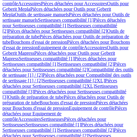
contrôle
Accessoires
Pièces détachées pour Accessoires
Outils pour
Geberit Mepla
Pièces détachées pour Outils pour Geberit
Mepla
Outils de sertissage manuels
Pièces détachées pour Outils de
sertissage manuels
Sertisseuses compatibilité [1]
Pièces détachées
pour Sertisseuses compatibilité [1]
Sertisseuses compatibilité
[2]
Pièces détachées pour Sertisseuses compatibilité [2]
Outils de
préparation de tube
Pièces détachées pour Outils de préparation de
tube
Bouchons d'essai de pression
Pièces détachées pour Bouchons
d'essai de pression
Equipement de contrôle
Accessoires
Outils pour
Geberit Mapress
Pièces détachées pour Outils pour Geberit
Mapress
Sertisseuses compatibilité [1]
Pièces détachées pour
Sertisseuses compatibilité [1]
Sertisseuses compatibilité [2]
Pièces
détachées pour Sertisseuses compatibilité [2]
Compatibilité des outils
de sertissage [1] / [2]
Pièces détachées pour Compatibilité des outils
de sertissage [1] / [2]
Sertisseuses compatibilité [2XL]
Pièces
détachées pour Sertisseuses compatibilité [2XL]
Sertisseuses
compatibilité [3]
Pièces détachées pour Sertisseuses compatibilité
[3]
Outils de préparation de tube
Pièces détachées pour Outils de
préparation de tube
Bouchons d'essai de pression
Pièces détachées
pour Bouchons d'essai de pression
Equipement de contrôle
Pièces
détachées pour Equipement de
contrôle
Accessoires
Sertisseuses
Pièces détachées pour
Sertisseuses
Sertisseuses compatibilité [1]
Pièces détachées pour
Sertisseuses compatibilité [1]
Sertisseuses compatibilité [2]
Pièces
détachées pour Sertisseuses compatibilité [2]
Sertisseuses