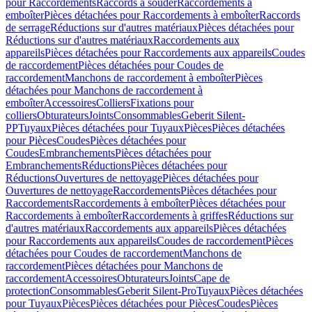
pour Raccordements
Raccords à souder
Raccordements à
emboîter
Pièces détachées pour Raccordements à emboîter
Raccords
de serrage
Réductions sur d'autres matériaux
Pièces détachées pour
Réductions sur d'autres matériaux
Raccordements aux
appareils
Pièces détachées pour Raccordements aux appareils
Coudes
de raccordement
Pièces détachées pour Coudes de
raccordement
Manchons de raccordement à emboîter
Pièces
détachées pour Manchons de raccordement à
emboîter
Accessoires
Colliers
Fixations pour
colliers
Obturateurs
Joints
Consommables
Geberit Silent-
PP
Tuyaux
Pièces détachées pour Tuyaux
Pièces
Pièces détachées
pour Pièces
Coudes
Pièces détachées pour
Coudes
Embranchements
Pièces détachées pour
Embranchements
Réductions
Pièces détachées pour
Réductions
Ouvertures de nettoyage
Pièces détachées pour
Ouvertures de nettoyage
Raccordements
Pièces détachées pour
Raccordements
Raccordements à emboîter
Pièces détachées pour
Raccordements à emboîter
Raccordements à griffes
Réductions sur
d'autres matériaux
Raccordements aux appareils
Pièces détachées
pour Raccordements aux appareils
Coudes de raccordement
Pièces
détachées pour Coudes de raccordement
Manchons de
raccordement
Pièces détachées pour Manchons de
raccordement
Accessoires
Obturateurs
Joints
Cape de
protection
Consommables
Geberit Silent-Pro
Tuyaux
Pièces détachées
pour Tuyaux
Pièces
Pièces détachées pour Pièces
Coudes
Pièces