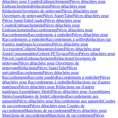
détachées pour Coudes
Embranchements
Pièces détachées pour
Embranchements
Réductions
Pièces détachées pour
Réductions
Ouvertures de nettoyage
Pièces détachées pour
Ouvertures de nettoyage
Pièces SuperTube
Pièces détachées pour
Pièces SuperTube
Coudes
Pièces détachées pour
Coudes
Embranchements
Pièces détachées pour
Embranchements
Raccordements
Pièces détachées pour
Raccordements
Raccordements à emboîter
Pièces détachées pour
Raccordements à emboîter
Raccordements à griffes
Réductions sur
d'autres matériaux
Accessoires
Pièces détachées pour
Accessoires
Colliers
Obturateurs
Joints
Pièces détachées pour
Joints
Consommables
Geberit PE
Tuyaux
Pièces
Pièces détachées pour
Pièces
Coudes
Embranchements
Réductions
Ouvertures de
nettoyage
Pièces détachées pour Ouvertures de
nettoyage
Réductions
Pièces SuperTube
Pièces
spéciales
Raccordements
Pièces détachées pour
Raccordements
Raccords soudés
Raccordements à emboîter
Pièces
détachées pour Raccordements à emboîter
Réductions sur d'autres
matériaux
Pièces détachées pour Réductions sur d'autres
matériaux
Assemblages filetés
Pièces détachées pour Assemblages
filetés
Assemblages de bride
Collerettes
Raccordements aux
appareils
Pièces détachées pour Raccordements aux appareils
Coudes
de raccordement
Pièces détachées pour Coudes de
raccordement
Manchons de raccordement
Pièces détachées pour
Manchons de raccordement
Manchons de raccordement
Pièces