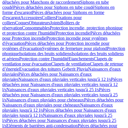
détachées pour Manchons de raccordement
Siphons en tube
coudé
Pièces détachées pour Siphons en tube coudé
Siphons en
forme d'escargot
Pièces détachées pour Siphons en forme
d'escargot
Accessoires
Colliers
Fixations pour
colliers
Coques
Obturateurs
Joints
Boîtiers de
réservation
Consommables
Protection incendie, protection phonique
et protection contre l'humidité
Protection incendie
Pièces détachées
pour Protection incendie
Protection incendie pour systèmes
d'évacuation
Pièces détachées pour Protection incendie pour
systèmes d'évacuation
Systèmes de fermeture pour plafond
Protection
phonique
Isolations des bruits solidiens
Isolations des bruits solidiens
et aériens
Protection contre l'humidité
Etanchements
Clapets de
ventilation pour évacuation
Clapets de ventilation
Clapets de retenue
d’énergie
Evacuation des toitures Geberit Pluvia
Naissances d'eaux
pluviales
Pièces détachées pour Naissances d'eaux
pluviales
Naissances d'eaux pluviales verticales jusqu'à 12 l/s
Pièces
détachées pour Naissances d'eaux pluviales verticales jusqu'à 12
l/s
Naissances d'eaux pluviales verticales jusqu'à 25 l/s
Pièces
détachées pour Naissances d'eaux pluviales verticales jusqu'à 25
l/s
Naissances d'eaux pluviales pour chéneaux
Pièces détachées pour
Naissances d'eaux pluviales pour chéneaux
Naissances d'eaux
pluviales jusqu'à 12 l/s
Pièces détachées pour Naissances d'eaux
pluviales jusqu'à 12 l/s
Naissances d'eaux pluviales jusqu'à 25
l/s
Pièces détachées pour Naissances d'eaux pluviales jusqu'à 25
l/s
Eléments de barrières anti-condensation
Pièces détachées pour