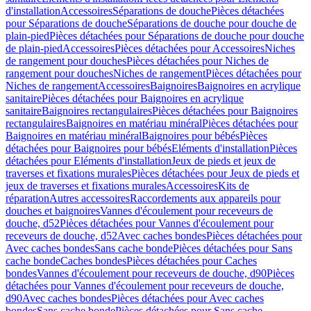
d'installation
Accessoires
Séparations de douche
Pièces détachées
pour Séparations de douche
Séparations de douche pour douche de
plain-pied
Pièces détachées pour Séparations de douche pour douche
de plain-pied
Accessoires
Pièces détachées pour Accessoires
Niches
de rangement pour douches
Pièces détachées pour Niches de
rangement pour douches
Niches de rangement
Pièces détachées pour
Niches de rangement
Accessoires
Baignoires
Baignoires en acrylique
sanitaire
Pièces détachées pour Baignoires en acrylique
sanitaire
Baignoires rectangulaires
Pièces détachées pour Baignoires
rectangulaires
Baignoires en matériau minéral
Pièces détachées pour
Baignoires en matériau minéral
Baignoires pour bébés
Pièces
détachées pour Baignoires pour bébés
Eléments d'installation
Pièces
détachées pour Eléments d'installation
Jeux de pieds et jeux de
traverses et fixations murales
Pièces détachées pour Jeux de pieds et
jeux de traverses et fixations murales
Accessoires
Kits de
réparation
Autres accessoires
Raccordements aux appareils pour
douches et baignoires
Vannes d'écoulement pour receveurs de
douche, d52
Pièces détachées pour Vannes d'écoulement pour
receveurs de douche, d52
Avec caches bondes
Pièces détachées pour
Avec caches bondes
Sans cache bonde
Pièces détachées pour Sans
cache bonde
Caches bondes
Pièces détachées pour Caches
bondes
Vannes d'écoulement pour receveurs de douche, d90
Pièces
détachées pour Vannes d'écoulement pour receveurs de douche,
d90
Avec caches bondes
Pièces détachées pour Avec caches
bondes
Sans cache bonde
Pièces détachées pour Sans cache