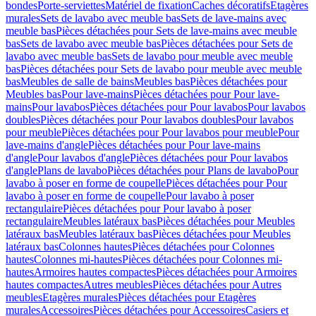
bondes
Porte-serviettes
Matériel de fixation
Caches décoratifs
Etagères
murales
Sets de lavabo avec meuble bas
Sets de lave-mains avec
meuble bas
Pièces détachées pour Sets de lave-mains avec meuble
bas
Sets de lavabo avec meuble bas
Pièces détachées pour Sets de
lavabo avec meuble bas
Sets de lavabo pour meuble avec meuble
bas
Pièces détachées pour Sets de lavabo pour meuble avec meuble
bas
Meubles de salle de bains
Meubles bas
Pièces détachées pour
Meubles bas
Pour lave-mains
Pièces détachées pour Pour lave-
mains
Pour lavabos
Pièces détachées pour Pour lavabos
Pour lavabos
doubles
Pièces détachées pour Pour lavabos doubles
Pour lavabos
pour meuble
Pièces détachées pour Pour lavabos pour meuble
Pour
lave-mains d'angle
Pièces détachées pour Pour lave-mains
d'angle
Pour lavabos d'angle
Pièces détachées pour Pour lavabos
d'angle
Plans de lavabo
Pièces détachées pour Plans de lavabo
Pour
lavabo à poser en forme de coupelle
Pièces détachées pour Pour
lavabo à poser en forme de coupelle
Pour lavabo à poser
rectangulaire
Pièces détachées pour Pour lavabo à poser
rectangulaire
Meubles latéraux bas
Pièces détachées pour Meubles
latéraux bas
Meubles latéraux bas
Pièces détachées pour Meubles
latéraux bas
Colonnes hautes
Pièces détachées pour Colonnes
hautes
Colonnes mi-hautes
Pièces détachées pour Colonnes mi-
hautes
Armoires hautes compactes
Pièces détachées pour Armoires
hautes compactes
Autres meubles
Pièces détachées pour Autres
meubles
Etagères murales
Pièces détachées pour Etagères
murales
Accessoires
Pièces détachées pour Accessoires
Casiers et