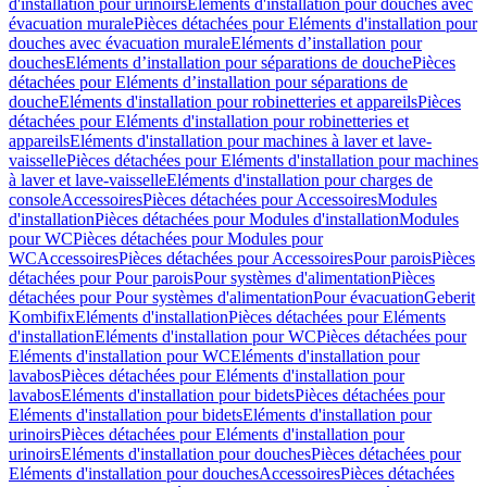
d'installation pour urinoirs
Eléments d'installation pour douches avec
évacuation murale
Pièces détachées pour Eléments d'installation pour
douches avec évacuation murale
Eléments d’installation pour
douches
Eléments d’installation pour séparations de douche
Pièces
détachées pour Eléments d’installation pour séparations de
douche
Eléments d'installation pour robinetteries et appareils
Pièces
détachées pour Eléments d'installation pour robinetteries et
appareils
Eléments d'installation pour machines à laver et lave-
vaisselle
Pièces détachées pour Eléments d'installation pour machines
à laver et lave-vaisselle
Eléments d'installation pour charges de
console
Accessoires
Pièces détachées pour Accessoires
Modules
d'installation
Pièces détachées pour Modules d'installation
Modules
pour WC
Pièces détachées pour Modules pour
WC
Accessoires
Pièces détachées pour Accessoires
Pour parois
Pièces
détachées pour Pour parois
Pour systèmes d'alimentation
Pièces
détachées pour Pour systèmes d'alimentation
Pour évacuation
Geberit
Kombifix
Eléments d'installation
Pièces détachées pour Eléments
d'installation
Eléments d'installation pour WC
Pièces détachées pour
Eléments d'installation pour WC
Eléments d'installation pour
lavabos
Pièces détachées pour Eléments d'installation pour
lavabos
Eléments d'installation pour bidets
Pièces détachées pour
Eléments d'installation pour bidets
Eléments d'installation pour
urinoirs
Pièces détachées pour Eléments d'installation pour
urinoirs
Eléments d'installation pour douches
Pièces détachées pour
Eléments d'installation pour douches
Accessoires
Pièces détachées