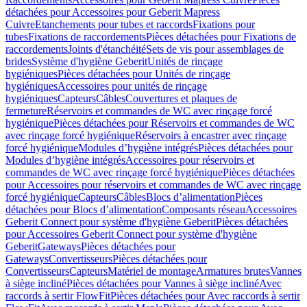
détachées pour Accessoires pour Geberit Mapress
Cuivre
Etanchements pour tubes et raccords
Fixations pour
tubes
Fixations de raccordements
Pièces détachées pour Fixations de
raccordements
Joints d'étanchéité
Sets de vis pour assemblages de
brides
Système d'hygiène Geberit
Unités de rinçage
hygiéniques
Pièces détachées pour Unités de rinçage
hygiéniques
Accessoires pour unités de rinçage
hygiéniques
Capteurs
Câbles
Couvertures et plaques de
fermeture
Réservoirs et commandes de WC avec rinçage forcé
hygiénique
Pièces détachées pour Réservoirs et commandes de WC
avec rinçage forcé hygiénique
Réservoirs à encastrer avec rinçage
forcé hygiénique
Modules d’hygiène intégrés
Pièces détachées pour
Modules d’hygiène intégrés
Accessoires pour réservoirs et
commandes de WC avec rinçage forcé hygiénique
Pièces détachées
pour Accessoires pour réservoirs et commandes de WC avec rinçage
forcé hygiénique
Capteurs
Câbles
Blocs d’alimentation
Pièces
détachées pour Blocs d’alimentation
Composants réseau
Accessoires
Geberit Connect pour système d'hygiène Geberit
Pièces détachées
pour Accessoires Geberit Connect pour système d'hygiène
Geberit
Gateways
Pièces détachées pour
Gateways
Convertisseurs
Pièces détachées pour
Convertisseurs
Capteurs
Matériel de montage
Armatures brutes
Vannes
à siège incliné
Pièces détachées pour Vannes à siège incliné
Avec
raccords à sertir FlowFit
Pièces détachées pour Avec raccords à sertir