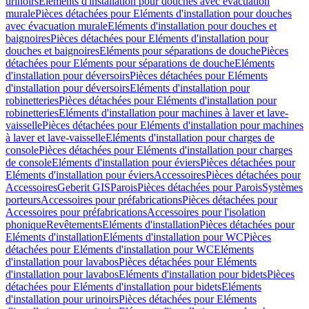
urinoirs
Eléments d'installation pour douches avec évacuation
murale
Pièces détachées pour Eléments d'installation pour douches
avec évacuation murale
Eléments d'installation pour douches et
baignoires
Pièces détachées pour Eléments d'installation pour
douches et baignoires
Eléments pour séparations de douche
Pièces
détachées pour Eléments pour séparations de douche
Eléments
d'installation pour déversoirs
Pièces détachées pour Eléments
d'installation pour déversoirs
Eléments d'installation pour
robinetteries
Pièces détachées pour Eléments d'installation pour
robinetteries
Eléments d'installation pour machines à laver et lave-
vaisselle
Pièces détachées pour Eléments d'installation pour machines
à laver et lave-vaisselle
Eléments d'installation pour charges de
console
Pièces détachées pour Eléments d'installation pour charges
de console
Eléments d'installation pour éviers
Pièces détachées pour
Eléments d'installation pour éviers
Accessoires
Pièces détachées pour
Accessoires
Geberit GIS
Parois
Pièces détachées pour Parois
Systèmes
porteurs
Accessoires pour préfabrications
Pièces détachées pour
Accessoires pour préfabrications
Accessoires pour l'isolation
phonique
Revêtements
Eléments d'installation
Pièces détachées pour
Eléments d'installation
Eléments d'installation pour WC
Pièces
détachées pour Eléments d'installation pour WC
Eléments
d'installation pour lavabos
Pièces détachées pour Eléments
d'installation pour lavabos
Eléments d'installation pour bidets
Pièces
détachées pour Eléments d'installation pour bidets
Eléments
d'installation pour urinoirs
Pièces détachées pour Eléments