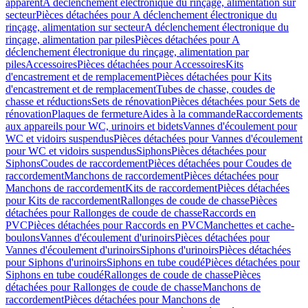
apparent
A déclenchement électronique du rinçage, alimentation sur
secteur
Pièces détachées pour A déclenchement électronique du
rinçage, alimentation sur secteur
A déclenchement électronique du
rinçage, alimentation par piles
Pièces détachées pour A
déclenchement électronique du rinçage, alimentation par
piles
Accessoires
Pièces détachées pour Accessoires
Kits
d'encastrement et de remplacement
Pièces détachées pour Kits
d'encastrement et de remplacement
Tubes de chasse, coudes de
chasse et réductions
Sets de rénovation
Pièces détachées pour Sets de
rénovation
Plaques de fermeture
Aides à la commande
Raccordements
aux appareils pour WC, urinoirs et bidets
Vannes d'écoulement pour
WC et vidoirs suspendus
Pièces détachées pour Vannes d'écoulement
pour WC et vidoirs suspendus
Siphons
Pièces détachées pour
Siphons
Coudes de raccordement
Pièces détachées pour Coudes de
raccordement
Manchons de raccordement
Pièces détachées pour
Manchons de raccordement
Kits de raccordement
Pièces détachées
pour Kits de raccordement
Rallonges de coude de chasse
Pièces
détachées pour Rallonges de coude de chasse
Raccords en
PVC
Pièces détachées pour Raccords en PVC
Manchettes et cache-
boulons
Vannes d'écoulement d'urinoirs
Pièces détachées pour
Vannes d'écoulement d'urinoirs
Siphons d'urinoirs
Pièces détachées
pour Siphons d'urinoirs
Siphons en tube coudé
Pièces détachées pour
Siphons en tube coudé
Rallonges de coude de chasse
Pièces
détachées pour Rallonges de coude de chasse
Manchons de
raccordement
Pièces détachées pour Manchons de