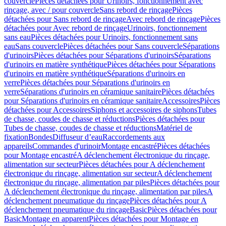
couvercle
Pièces détachées pour Urinoirs, fonctionnement avec
rinçage, avec / pour couvercle
Sans rebord de rinçage
Pièces
détachées pour Sans rebord de rinçage
Avec rebord de rinçage
Pièces
détachées pour Avec rebord de rinçage
Urinoirs, fonctionnement
sans eau
Pièces détachées pour Urinoirs, fonctionnement sans
eau
Sans couvercle
Pièces détachées pour Sans couvercle
Séparations
d'urinoirs
Pièces détachées pour Séparations d'urinoirs
Séparations
d'urinoirs en matière synthétique
Pièces détachées pour Séparations
d'urinoirs en matière synthétique
Séparations d'urinoirs en
verre
Pièces détachées pour Séparations d'urinoirs en
verre
Séparations d'urinoirs en céramique sanitaire
Pièces détachées
pour Séparations d'urinoirs en céramique sanitaire
Accessoires
Pièces
détachées pour Accessoires
Siphons et accessoires de siphons
Tubes
de chasse, coudes de chasse et réductions
Pièces détachées pour
Tubes de chasse, coudes de chasse et réductions
Matériel de
fixation
Bondes
Diffuseur d’eau
Raccordements aux
appareils
Commandes d'urinoir
Montage encastré
Pièces détachées
pour Montage encastré
A déclenchement électronique du rinçage,
alimentation sur secteur
Pièces détachées pour A déclenchement
électronique du rinçage, alimentation sur secteur
A déclenchement
électronique du rinçage, alimentation par piles
Pièces détachées pour
A déclenchement électronique du rinçage, alimentation par piles
A
déclenchement pneumatique du rinçage
Pièces détachées pour A
déclenchement pneumatique du rinçage
Basic
Pièces détachées pour
Basic
Montage en apparent
Pièces détachées pour Montage en