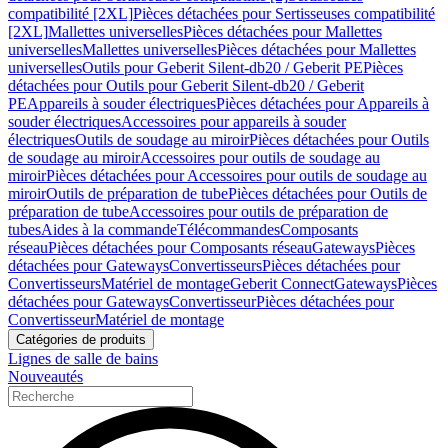
compatibilité [2XL]
Pièces détachées pour Sertisseuses compatibilité
[2XL]
Mallettes universelles
Pièces détachées pour Mallettes
universelles
Mallettes universelles
Pièces détachées pour Mallettes
universelles
Outils pour Geberit Silent-db20 / Geberit PE
Pièces
détachées pour Outils pour Geberit Silent-db20 / Geberit
PE
Appareils à souder électriques
Pièces détachées pour Appareils à
souder électriques
Accessoires pour appareils à souder
électriques
Outils de soudage au miroir
Pièces détachées pour Outils
de soudage au miroir
Accessoires pour outils de soudage au
miroir
Pièces détachées pour Accessoires pour outils de soudage au
miroir
Outils de préparation de tube
Pièces détachées pour Outils de
préparation de tube
Accessoires pour outils de préparation de
tubes
Aides à la commande
Télécommandes
Composants
réseau
Pièces détachées pour Composants réseau
Gateways
Pièces
détachées pour Gateways
Convertisseurs
Pièces détachées pour
Convertisseurs
Matériel de montage
Geberit Connect
Gateways
Pièces
détachées pour Gateways
Convertisseur
Pièces détachées pour
Convertisseur
Matériel de montage
Catégories de produits
Lignes de salle de bains
Nouveautés