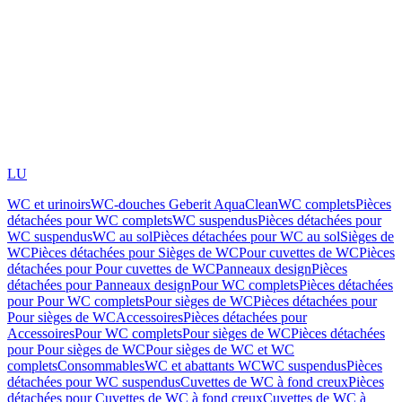
LU
WC et urinoirs
WC-douches Geberit AquaClean
WC complets
Pièces
détachées pour WC complets
WC suspendus
Pièces détachées pour
WC suspendus
WC au sol
Pièces détachées pour WC au sol
Sièges de
WC
Pièces détachées pour Sièges de WC
Pour cuvettes de WC
Pièces
détachées pour Pour cuvettes de WC
Panneaux design
Pièces
détachées pour Panneaux design
Pour WC complets
Pièces détachées
pour Pour WC complets
Pour sièges de WC
Pièces détachées pour
Pour sièges de WC
Accessoires
Pièces détachées pour
Accessoires
Pour WC complets
Pour sièges de WC
Pièces détachées
pour Pour sièges de WC
Pour sièges de WC et WC
complets
Consommables
WC et abattants WC
WC suspendus
Pièces
détachées pour WC suspendus
Cuvettes de WC à fond creux
Pièces
détachées pour Cuvettes de WC à fond creux
Cuvettes de WC à