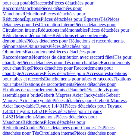
pour eau potable
Raccords
Pièces détachées pour
Raccords
Manchons
Pièces détachées pour
Manchons
Réductions
Pièces détachées pour
Réductions
Équerres
Pièces détachées pour Équerres
Tés
Pièces
détachées pour Tés
Circulation interne
Pièces détachées pour
Circulation interne
Réductions indémontables
Pièces détachées pour
Réductions indémontables
Réductions et raccordements,
démontables
Pièces détachées pour Réductions et raccordements,
démontables
Obturateurs
Pièces détachées pour
Obturateurs
Raccordements
Pièces détachées pour
Raccordements
Nourrices de distribution avec raccord fileté
Tés pour
chauffage
Pièces détachées pour Tés pour chauffage
Raccordements
pour chauffage
Pièces détachées pour Raccordements pour
chauffage
Accessoires
Pièces détachées pour Accessoires
Isolations
pour tubes et raccords
Etanchements pour tubes et raccords
Fixations
pour tubes
Fixations de raccordements
Pièces détachées pour
Fixations de raccordements
Joints d'étanchéité
Sets de vis pour
assemblages à bride
Geberit Mapress Acier Inoxydable
Geberit
Mapress Acier Inoxydable
Pièces détachées pour Geberit Mapress
Acier Inoxydable
Tuyaux 1.4401
Pièces détachées pour Tuyaux
1.4401
Tuyaux 1.4521
Pièces détachées pour Tuyaux
1.4521
Mamelons
Manchons
Pièces détachées pour
Manchons
Réductions
Pièces détachées pour
Réductions
Coudes
Pièces détachées pour Coudes
Tés
Pièces
détachées pour Tés
Circulation interne
Pièces détachées pour