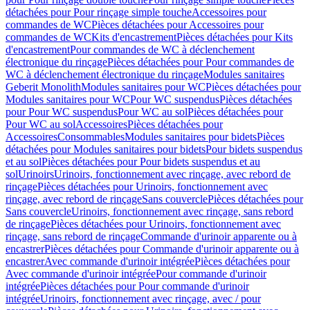
détachées pour Pour rinçage simple touche
Accessoires pour
commandes de WC
Pièces détachées pour Accessoires pour
commandes de WC
Kits d'encastrement
Pièces détachées pour Kits
d'encastrement
Pour commandes de WC à déclenchement
électronique du rinçage
Pièces détachées pour Pour commandes de
WC à déclenchement électronique du rinçage
Modules sanitaires
Geberit Monolith
Modules sanitaires pour WC
Pièces détachées pour
Modules sanitaires pour WC
Pour WC suspendus
Pièces détachées
pour Pour WC suspendus
Pour WC au sol
Pièces détachées pour
Pour WC au sol
Accessoires
Pièces détachées pour
Accessoires
Consommables
Modules sanitaires pour bidets
Pièces
détachées pour Modules sanitaires pour bidets
Pour bidets suspendus
et au sol
Pièces détachées pour Pour bidets suspendus et au
sol
Urinoirs
Urinoirs, fonctionnement avec rinçage, avec rebord de
rinçage
Pièces détachées pour Urinoirs, fonctionnement avec
rinçage, avec rebord de rinçage
Sans couvercle
Pièces détachées pour
Sans couvercle
Urinoirs, fonctionnement avec rinçage, sans rebord
de rinçage
Pièces détachées pour Urinoirs, fonctionnement avec
rinçage, sans rebord de rinçage
Commande d'urinoir apparente ou à
encastrer
Pièces détachées pour Commande d'urinoir apparente ou à
encastrer
Avec commande d'urinoir intégrée
Pièces détachées pour
Avec commande d'urinoir intégrée
Pour commande d'urinoir
intégrée
Pièces détachées pour Pour commande d'urinoir
intégrée
Urinoirs, fonctionnement avec rinçage, avec / pour