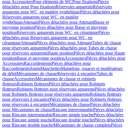
pour Accessoires
Pour eléments de WC
Pour fixations
Pièces
détachées pour Pour fixations
Réservoirs apparents
Réservoirs
apparents pour WC, en matière synthétique
Pièces détachées pour
Réservoirs apparents pour WC, en matière
synthétique
Attenant
Pièces détachées pour Attenant
Basse et
moyenne position
Pièces détachées pour Basse et moyenne
position
Réservoirs apparents pour WC, en céramique
Pièces
détachées pour Réservoirs apparents pour WC, en
céramique
Attenant
Pièces détachées pour Attenant
Tubes de chasse
pour réservoirs apparents
Pièces détachées pour Tubes de chasse
pour réservoirs apparents
Haute position
Pièces détachées pour Haute
position
Basse et moyenne position
Accessoires
Pièces détachées pour
Accessoires
Raccordements
Pièces détachées pour
Raccordements
Joints
Manchettes
Mamelons, rosaces et modérateurs
de débit
Mécanismes de chasse
Réservoirs à encastrer
Tubes de
chasse
Accessoires
Mécanismes de chasse et robinets
flotteurs
Robinets flotteurs
Pièces détachées pour Robinets
flotteurs
Robinets flotteurs pour réservoirs apparents
Pièces détachées
pour Robinets flotteurs pour réservoirs apparents
Robinets flotteurs
pour réservoirs à encastrer
Pièces détachées pour Robinets flotteurs
pour réservoirs à encastrer
Mécanismes de chasse
Pièces détachées
pour Mécanismes de chasse
Rinçage interrompable
Pièces détachées
pour Rinçage interrompable
Rinçage simple touche
Pièces détachées
pour Rinçage simple touche
Rinçage double touche
Pièces détachées
pour Rinçage double touche
Mécanismes de chasse complets
Pièces