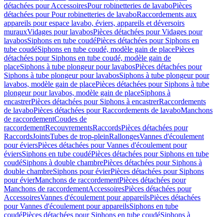
détachées pour Accessoires
Pour robinetteries de lavabo
Pièces
détachées pour Pour robinetteries de lavabo
Raccordements aux
appareils pour espace lavabo, éviers, appareils et déversoirs
muraux
Vidages pour lavabos
Pièces détachées pour Vidages pour
lavabos
Siphons en tube coudé
Pièces détachées pour Siphons en
tube coudé
Siphons en tube coudé, modèle gain de place
Pièces
détachées pour Siphons en tube coudé, modèle gain de
place
Siphons à tube plongeur pour lavabos
Pièces détachées pour
Siphons à tube plongeur pour lavabos
Siphons à tube plongeur pour
lavabos, modèle gain de place
Pièces détachées pour Siphons à tube
plongeur pour lavabos, modèle gain de place
Siphons à
encastrer
Pièces détachées pour Siphons à encastrer
Raccordements
de lavabo
Pièces détachées pour Raccordements de lavabo
Manchons
de raccordement
Coudes de
raccordement
Recouvrements
Raccords
Pièces détachées pour
Raccords
Joints
Tubes de trop-plein
Rallonges
Vannes d'écoulement
pour éviers
Pièces détachées pour Vannes d'écoulement pour
éviers
Siphons en tube coudé
Pièces détachées pour Siphons en tube
coudé
Siphons à double chambre
Pièces détachées pour Siphons à
double chambre
Siphons pour évier
Pièces détachées pour Siphons
pour évier
Manchons de raccordement
Pièces détachées pour
Manchons de raccordement
Accessoires
Pièces détachées pour
Accessoires
Vannes d'écoulement pour appareils
Pièces détachées
pour Vannes d'écoulement pour appareils
Siphons en tube
coudé
Pièces détachées pour Siphons en tube coudé
Siphons à