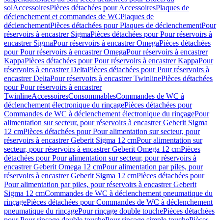
sol
Accessoires
Pièces détachées pour Accessoires
Plaques de
déclenchement et commandes de WC
Plaques de
déclenchement
Pièces détachées pour Plaques de déclenchement
Pour
réservoirs à encastrer Sigma
Pièces détachées pour Pour réservoirs à
encastrer Sigma
Pour réservoirs à encastrer Omega
Pièces détachées
pour Pour réservoirs à encastrer Omega
Pour réservoirs à encastrer
Kappa
Pièces détachées pour Pour réservoirs à encastrer Kappa
Pour
réservoirs à encastrer Delta
Pièces détachées pour Pour réservoirs à
encastrer Delta
Pour réservoirs à encastrer Twinline
Pièces détachées
pour Pour réservoirs à encastrer
Twinline
Accessoires
Consommables
Commandes de WC à
déclenchement électronique du rinçage
Pièces détachées pour
Commandes de WC à déclenchement électronique du rinçage
Pour
alimentation sur secteur, pour réservoirs à encastrer Geberit Sigma
12 cm
Pièces détachées pour Pour alimentation sur secteur, pour
réservoirs à encastrer Geberit Sigma 12 cm
Pour alimentation sur
secteur, pour réservoirs à encastrer Geberit Omega 12 cm
Pièces
détachées pour Pour alimentation sur secteur, pour réservoirs à
encastrer Geberit Omega 12 cm
Pour alimentation par piles, pour
réservoirs à encastrer Geberit Sigma 12 cm
Pièces détachées pour
Pour alimentation par piles, pour réservoirs à encastrer Geberit
Sigma 12 cm
Commandes de WC à déclenchement pneumatique du
rinçage
Pièces détachées pour Commandes de WC à déclenchement
pneumatique du rinçage
Pour rinçage double touche
Pièces détachées
pour Pour rinçage double touche
Pour rinçage simple touche
Pièces