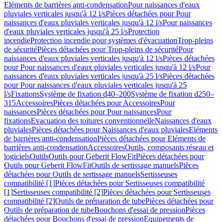
Eléments de barrières anti-condensation
Pour naissances d'eaux
pluviales verticales jusqu'à 12 l/s
Pièces détachées pour Pour
naissances d'eaux pluviales verticales jusqu'à 12 l/s
Pour naissances
d'eaux pluviales verticales jusqu'à 25 l/s
Protection
incendie
Protection incendie pour systèmes d'évacuation
Trop-pleins
de sécurité
Pièces détachées pour Trop-pleins de sécurité
Pour
naissances d'eaux pluviales verticales jusqu'à 12 l/s
Pièces détachées
pour Pour naissances d'eaux pluviales verticales jusqu'à 12 l/s
Pour
naissances d'eaux pluviales verticales jusqu'à 25 l/s
Pièces détachées
pour Pour naissances d'eaux pluviales verticales jusqu'à 25
l/s
Fixations
Système de fixation d40–200
Système de fixation d250–
315
Accessoires
Pièces détachées pour Accessoires
Pour
naissances
Pièces détachées pour Pour naissances
Pour
fixations
Evacuation des toitures conventionnelle
Naissances d'eaux
pluviales
Pièces détachées pour Naissances d'eaux pluviales
Eléments
de barrières anti-condensation
Pièces détachées pour Eléments de
barrières anti-condensation
Accessoires
Outils, composants réseau et
logiciels
Outils
Outils pour Geberit FlowFit
Pièces détachées pour
Outils pour Geberit FlowFit
Outils de sertissage manuels
Pièces
détachées pour Outils de sertissage manuels
Sertisseuses
compatibilité [1]
Pièces détachées pour Sertisseuses compatibilité
[1]
Sertisseuses compatibilité [2]
Pièces détachées pour Sertisseuses
compatibilité [2]
Outils de préparation de tube
Pièces détachées pour
Outils de préparation de tube
Bouchons d'essai de pression
Pièces
détachées pour Bouchons d'essai de pression
Equipements de