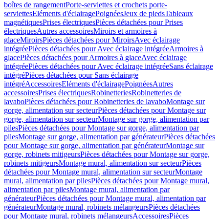
boîtes de rangement
Porte-serviettes et crochets porte-
serviettes
Eléments d'éclairage
Poignées
Jeux de pieds
Tableaux
magnétiques
Prises électriques
Pièces détachées pour Prises
électriques
Autres accessoires
Miroirs et armoires à
glace
Miroirs
Pièces détachées pour Miroirs
Avec éclairage
intégrée
Pièces détachées pour Avec éclairage intégrée
Armoires à
glace
Pièces détachées pour Armoires à glace
Avec éclairage
intégrée
Pièces détachées pour Avec éclairage intégrée
Sans éclairage
intégré
Pièces détachées pour Sans éclairage
intégré
Accessoires
Eléments d'éclairage
Poignées
Autres
accessoires
Prises électriques
Robinetteries
Robinetteries de
lavabo
Pièces détachées pour Robinetteries de lavabo
Montage sur
gorge, alimentation sur secteur
Pièces détachées pour Montage sur
gorge, alimentation sur secteur
Montage sur gorge, alimentation par
piles
Pièces détachées pour Montage sur gorge, alimentation par
piles
Montage sur gorge, alimentation par générateur
Pièces détachées
pour Montage sur gorge, alimentation par générateur
Montage sur
gorge, robinets mitigeurs
Pièces détachées pour Montage sur gorge,
robinets mitigeurs
Montage mural, alimentation sur secteur
Pièces
détachées pour Montage mural, alimentation sur secteur
Montage
mural, alimentation par piles
Pièces détachées pour Montage mural,
alimentation par piles
Montage mural, alimentation par
générateur
Pièces détachées pour Montage mural, alimentation par
générateur
Montage mural, robinets mélangeurs
Pièces détachées
pour Montage mural, robinets mélangeurs
Accessoires
Pièces