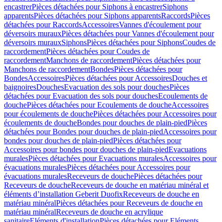
encastrer
Pièces détachées pour Siphons à encastrer
Siphons
apparents
Pièces détachées pour Siphons apparents
Raccords
Pièces
détachées pour Raccords
Accessoires
Vannes d'écoulement pour
déversoirs muraux
Pièces détachées pour Vannes d'écoulement pour
déversoirs muraux
Siphons
Pièces détachées pour Siphons
Coudes de
raccordement
Pièces détachées pour Coudes de
raccordement
Manchons de raccordement
Pièces détachées pour
Manchons de raccordement
Bondes
Pièces détachées pour
Bondes
Accessoires
Pièces détachées pour Accessoires
Douches et
baignoires
Douches
Evacuation des sols pour douches
Pièces
détachées pour Evacuation des sols pour douches
Ecoulements de
douche
Pièces détachées pour Ecoulements de douche
Accessoires
pour écoulements de douche
Pièces détachées pour Accessoires pour
écoulements de douche
Bondes pour douches de plain-pied
Pièces
détachées pour Bondes pour douches de plain-pied
Accessoires pour
bondes pour douches de plain-pied
Pièces détachées pour
Accessoires pour bondes pour douches de plain-pied
Evacuations
murales
Pièces détachées pour Evacuations murales
Accessoires pour
évacuations murales
Pièces détachées pour Accessoires pour
évacuations murales
Receveurs de douche
Pièces détachées pour
Receveurs de douche
Receveurs de douche en matériau minéral et
éléments d’installation Geberit Duofix
Receveurs de douche en
matériau minéral
Pièces détachées pour Receveurs de douche en
matériau minéral
Receveurs de douche en acrylique
sanitaire
Eléments d'installation
Pièces détachées pour Eléments