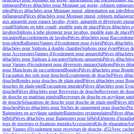
mitigeurs
Pièces détachées pour Montage sur gorge, robinets mitigeurs
piles
Pièces détachées pour Montage mural, alimentation par piles
Mont
mélangeurs
Pièces détachées pour Montage mural, robinets mélangeur
aux appareils pour espace lavabo, éviers, appareils et déversoirs mura
coudé
Siphons en tube coudé, modèle gain de place
Pièces détachées p
lavabos
Siphons à tube plongeur pour lavabos, modèle gain de place
P
encastrer
Raccordements de lavabo
Pièces détachées pour Raccordeme
trop-plein
Rallonges
Vannes d'écoulement pour éviers
Pièces détachées
détachées pour Siphons à double chambre
Siphons pour évier
Pièces d
pour Accessoires
Vannes d'écoulement pour appareils
Pièces détachées
détachées pour Siphons à encastrer
Siphons apparents
Pièces détachée
pour Vannes d'écoulement pour déversoirs muraux
Siphons
Pièces dét
pour Manchons de raccordement
Bondes
Pièces détachées pour Bonde
Evacuation des sols pour douches
Ecoulements de douche
Pièces déta
douche
Bondes pour douches de plain-pied
Pièces détachées pour Bon
douches de plain-pied
Evacuations murales
Pièces détachées pour Eva
douche
Pièces détachées pour Receveurs de douche
Receveurs de douch
de douche en matériau minéral
Receveurs de douche en acrylique sanit
de douche
Séparations de douche pour douche de plain-pied
Pièces dé
douches
Pièces détachées pour Niches de rangement pour douches
Nic
Baignoires en acrylique sanitaire
Baignoires rectangulaires
Pièces déta
bébés
Pièces détachées pour Baignoires pour bébés
Eléments d'installa
jeux de traverses et fixations murales
Accessoires
Kits de réparation
Aut
pour Vannes d'écoulement pour receveurs de douche, d52
Avec cache