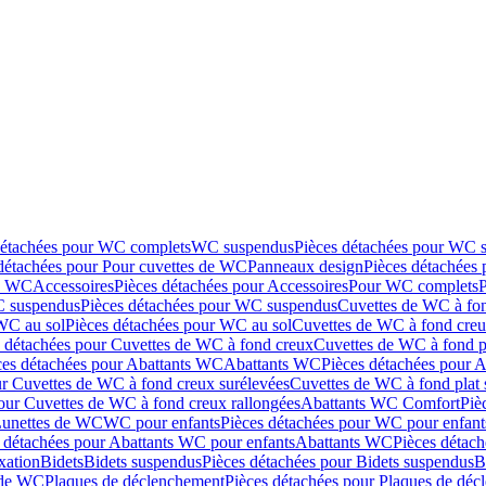
détachées pour WC complets
WC suspendus
Pièces détachées pour WC 
détachées pour Pour cuvettes de WC
Panneaux design
Pièces détachées
de WC
Accessoires
Pièces détachées pour Accessoires
Pour WC complets
 suspendus
Pièces détachées pour WC suspendus
Cuvettes de WC à fo
WC au sol
Pièces détachées pour WC au sol
Cuvettes de WC à fond creux
s détachées pour Cuvettes de WC à fond creux
Cuvettes de WC à fond p
ces détachées pour Abattants WC
Abattants WC
Pièces détachées pour 
ur Cuvettes de WC à fond creux surélevées
Cuvettes de WC à fond plat 
our Cuvettes de WC à fond creux rallongées
Abattants WC Comfort
Piè
Lunettes de WC
WC pour enfants
Pièces détachées pour WC pour enfant
 détachées pour Abattants WC pour enfants
Abattants WC
Pièces détac
ixation
Bidets
Bidets suspendus
Pièces détachées pour Bidets suspendus
B
 de WC
Plaques de déclenchement
Pièces détachées pour Plaques de dé