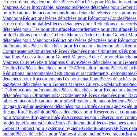
et raccordements, démontables
Pièces détachées pour Réductions et r
Mapress Acier Inoxydable, accessoires
Pièces détachées pour Geberit 
pour Fixations de raccordements
Joints d'étanchéité
Sets de vis pour a
Manchons
Réductions
Pièces détachées pour Réductions
Coudes
Pièces
et raccords, démontables
Pièces détachées pour Réductions et raccord
détachées pour Tés pour chauffage
Raccordements pour chauffage
Piè
bride
Fixations pour tubes
Geberit Mapress Acier Carbone
Geberit Map
détachées pour Manchons
Réductions
Pièces détachées pour Réductio
indémontables
Pièces détachées pour Réductions indémontables
Réduct
Compensateurs
Obturateurs
Pièces détachées pour Obturateurs
Tés pou
chauffage
Accessoires pour Geberit Mapress Acier Carbone
Etanchemen
Mapress Cuivre
Geberit Mapress Cuivre
Pièces détachées pour Geberi
Coudes
Tés
Pièces détachées pour Tés
Circulation interne
Pièces détach
Réductions indémontables
Réductions et raccordements, démontables
détachées pour Raccordements
Tés pour chauffage
Pièces détachées p
gaz
Pièces détachées pour Geberit Mapress Cuivre, gaz
Manchons
Pièc
Tés
Réductions indémontables
Pièces détachées pour Réductions indé
détachées pour Obturateurs
Raccordements
Pièces détachées pour Rac
tubes et raccords
Fixations pour tubes
Fixations de raccordements
Pièce
rinçage hygiéniques
Pièces détachées pour Unités de rinçage hygiéniq
rinçage forcé hygiénique
Pièces détachées pour Réservoirs et comman
pour Modules d’hygiène intégrés
Accessoires pour réservoirs et com
hygiénique
Capteurs
Câbles
Blocs d’alimentation
Pièces détachées pour
Geberit Connect pour système d'hygiène Geberit
Gateways
Pièces dét
incliné
Pièces détachées pour Vannes à siège incliné
Avec raccords à se