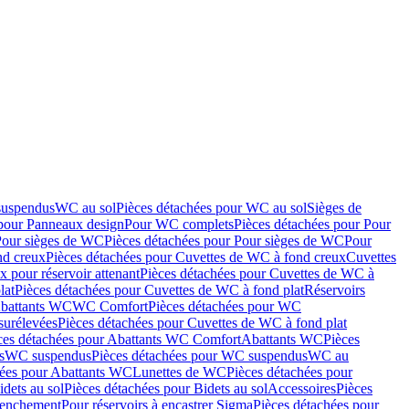
suspendus
WC au sol
Pièces détachées pour WC au sol
Sièges de
 pour Panneaux design
Pour WC complets
Pièces détachées pour Pour
Pour sièges de WC
Pièces détachées pour Pour sièges de WC
Pour
nd creux
Pièces détachées pour Cuvettes de WC à fond creux
Cuvettes
 pour réservoir attenant
Pièces détachées pour Cuvettes de WC à
lat
Pièces détachées pour Cuvettes de WC à fond plat
Réservoirs
Abattants WC
WC Comfort
Pièces détachées pour WC
surélevées
Pièces détachées pour Cuvettes de WC à fond plat
ces détachées pour Abattants WC Comfort
Abattants WC
Pièces
s
WC suspendus
Pièces détachées pour WC suspendus
WC au
hées pour Abattants WC
Lunettes de WC
Pièces détachées pour
idets au sol
Pièces détachées pour Bidets au sol
Accessoires
Pièces
clenchement
Pour réservoirs à encastrer Sigma
Pièces détachées pour