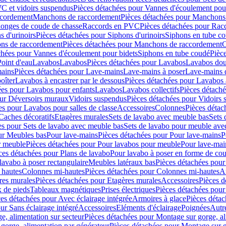
C et vidoirs suspendus
Pièces détachées pour Vannes d'écoulement pou
ccordement
Manchons de raccordement
Pièces détachées pour Manchons
longes de coude de chasse
Raccords en PVC
Pièces détachées pour Ra
s d'urinoirs
Pièces détachées pour Siphons d'urinoirs
Siphons en tube c
ns de raccordement
Pièces détachées pour Manchons de raccordement
C
chées pour Vannes d'écoulement pour bidets
Siphons en tube coudé
Pièc
Point d'eau
Lavabos
Lavabos
Pièces détachées pour Lavabos
Lavabos dou
ains
Pièces détachées pour Lave-mains
Lave-mains à poser
Lave-mains 
oîter
Lavabos à encastrer par le dessous
Pièces détachées pour Lavabos à
ées pour Lavabos pour enfants
Lavabos
Lavabos collectifs
Pièces détaché
our Déversoirs muraux
Vidoirs suspendus
Pièces détachées pour Vidoirs
es pour Lavabos pour salles de classe
Accessoires
Colonnes
Pièces détac
Caches décoratifs
Etagères murales
Sets de lavabo avec meuble bas
Sets 
es pour Sets de lavabo avec meuble bas
Sets de lavabo pour meuble ave
ur Meubles bas
Pour lave-mains
Pièces détachées pour Pour lave-mains
P
r meuble
Pièces détachées pour Pour lavabos pour meuble
Pour lave-mai
ces détachées pour Plans de lavabo
Pour lavabo à poser en forme de cou
lavabo à poser rectangulaire
Meubles latéraux bas
Pièces détachées pour
 hautes
Colonnes mi-hautes
Pièces détachées pour Colonnes mi-hautes
A
res murales
Pièces détachées pour Etagères murales
Accessoires
Pièces d
x de pieds
Tableaux magnétiques
Prises électriques
Pièces détachées pour 
es détachées pour Avec éclairage intégrée
Armoires à glace
Pièces détac
ur Sans éclairage intégré
Accessoires
Eléments d'éclairage
Poignées
Autr
e, alimentation sur secteur
Pièces détachées pour Montage sur gorge, al
gorge, alimentation par générateur
Pièces détachées pour Montage sur g