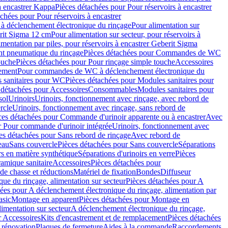
à encastrer Kappa
Pièces détachées pour Pour réservoirs à encastrer
chées pour Pour réservoirs à encastrer
 déclenchement électronique du rinçage
Pour alimentation sur
erit Sigma 12 cm
Pour alimentation sur secteur, pour réservoirs à
imentation par piles, pour réservoirs à encastrer Geberit Sigma
 pneumatique du rinçage
Pièces détachées pour Commandes de WC
ouche
Pièces détachées pour Pour rinçage simple touche
Accessoires
rement
Pour commandes de WC à déclenchement électronique du
 sanitaires pour WC
Pièces détachées pour Modules sanitaires pour
 détachées pour Accessoires
Consommables
Modules sanitaires pour
sol
Urinoirs
Urinoirs, fonctionnement avec rinçage, avec rebord de
rcle
Urinoirs, fonctionnement avec rinçage, sans rebord de
ces détachées pour Commande d'urinoir apparente ou à encastrer
Avec
r Pour commande d'urinoir intégrée
Urinoirs, fonctionnement avec
es détachées pour Sans rebord de rinçage
Avec rebord de
eau
Sans couvercle
Pièces détachées pour Sans couvercle
Séparations
rs en matière synthétique
Séparations d'urinoirs en verre
Pièces
ramique sanitaire
Accessoires
Pièces détachées pour
de chasse et réductions
Matériel de fixation
Bondes
Diffuseur
ue du rinçage, alimentation sur secteur
Pièces détachées pour A
ées pour A déclenchement électronique du rinçage, alimentation par
asic
Montage en apparent
Pièces détachées pour Montage en
imentation sur secteur
A déclenchement électronique du rinçage,
r Accessoires
Kits d'encastrement et de remplacement
Pièces détachées
 rénovation
Plaques de fermeture
Aides à la commande
Raccordements