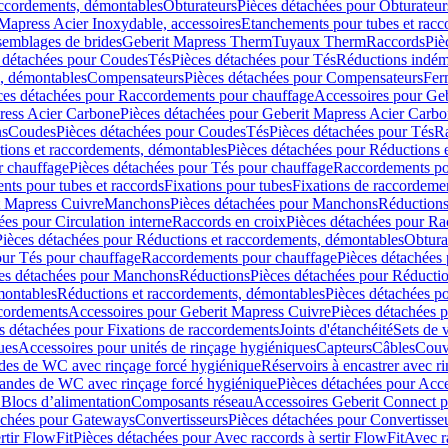
accordements, démontables
Obturateurs
Pièces détachées pour Obturateur
Mapress Acier Inoxydable, accessoires
Etanchements pour tubes et racc
ssemblages de brides
Geberit Mapress Therm
Tuyaux Therm
Raccords
Piè
 détachées pour Coudes
Tés
Pièces détachées pour Tés
Réductions indém
s, démontables
Compensateurs
Pièces détachées pour Compensateurs
Fer
ces détachées pour Raccordements pour chauffage
Accessoires pour Ge
ress Acier Carbone
Pièces détachées pour Geberit Mapress Acier Carb
ns
Coudes
Pièces détachées pour Coudes
Tés
Pièces détachées pour Tés
Ra
ions et raccordements, démontables
Pièces détachées pour Réductions 
r chauffage
Pièces détachées pour Tés pour chauffage
Raccordements po
ts pour tubes et raccords
Fixations pour tubes
Fixations de raccordeme
t Mapress Cuivre
Manchons
Pièces détachées pour Manchons
Réduction
ées pour Circulation interne
Raccords en croix
Pièces détachées pour Ra
Pièces détachées pour Réductions et raccordements, démontables
Obtura
our Tés pour chauffage
Raccordements pour chauffage
Pièces détachées
es détachées pour Manchons
Réductions
Pièces détachées pour Réducti
montables
Réductions et raccordements, démontables
Pièces détachées p
cordements
Accessoires pour Geberit Mapress Cuivre
Pièces détachées 
s détachées pour Fixations de raccordements
Joints d'étanchéité
Sets de 
ues
Accessoires pour unités de rinçage hygiéniques
Capteurs
Câbles
Couve
des de WC avec rinçage forcé hygiénique
Réservoirs à encastrer avec r
mandes de WC avec rinçage forcé hygiénique
Pièces détachées pour Acc
 Blocs d’alimentation
Composants réseau
Accessoires Geberit Connect p
achées pour Gateways
Convertisseurs
Pièces détachées pour Convertisse
rtir FlowFit
Pièces détachées pour Avec raccords à sertir FlowFit
Avec r