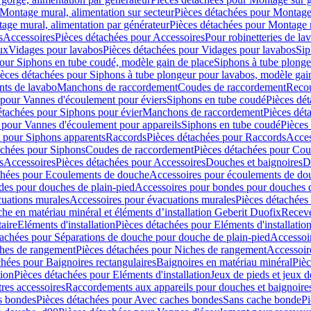
Montage mural, alimentation sur secteur
Pièces détachées pour Montage 
age mural, alimentation par générateur
Pièces détachées pour Montage m
s
Accessoires
Pièces détachées pour Accessoires
Pour robinetteries de la
ux
Vidages pour lavabos
Pièces détachées pour Vidages pour lavabos
Sip
our Siphons en tube coudé, modèle gain de place
Siphons à tube plonge
ièces détachées pour Siphons à tube plongeur pour lavabos, modèle gai
nts de lavabo
Manchons de raccordement
Coudes de raccordement
Reco
 pour Vannes d'écoulement pour éviers
Siphons en tube coudé
Pièces dé
étachées pour Siphons pour évier
Manchons de raccordement
Pièces dét
 pour Vannes d'écoulement pour appareils
Siphons en tube coudé
Pièces
s pour Siphons apparents
Raccords
Pièces détachées pour Raccords
Acces
achées pour Siphons
Coudes de raccordement
Pièces détachées pour Co
s
Accessoires
Pièces détachées pour Accessoires
Douches et baignoires
D
chées pour Ecoulements de douche
Accessoires pour écoulements de do
des pour douches de plain-pied
Accessoires pour bondes pour douches d
cuations murales
Accessoires pour évacuations murales
Pièces détachées
e en matériau minéral et éléments d’installation Geberit Duofix
Receve
aire
Eléments d'installation
Pièces détachées pour Eléments d'installatio
tachées pour Séparations de douche pour douche de plain-pied
Accessoi
hes de rangement
Pièces détachées pour Niches de rangement
Accessoir
chées pour Baignoires rectangulaires
Baignoires en matériau minéral
Pièc
tion
Pièces détachées pour Eléments d'installation
Jeux de pieds et jeux d
res accessoires
Raccordements aux appareils pour douches et baignoire
s bondes
Pièces détachées pour Avec caches bondes
Sans cache bonde
Pi