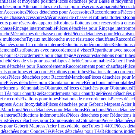
ant
Basse et moyenne position
Pièces détachées pour Basse et moyenne 
achées pour Attenant
Tubes de chasse pour réservoirs apparents
Pièces d
on
Accessoires
Pièces détachées pour Accessoires
Raccordements
Pièces 
s de chasse
Accessoires
Mécanismes de chasse et robinets flotteurs
Robin
eurs pour réservoirs apparents
Robinets flotteurs pour réservoirs à encas
 chasse
Rinçage interrompable
Pièces détachées pour Rinçage interromp
touche
Mécanismes de chasse complets
Pièces détachées pour Mécanisme
 multicouche
Tuyaux multicouche avec résistance chauffante
Raccords
étachées pour Circulation interne
Réductions indémontables
Réductions e
rdements
Distributeurs avec raccordement à visser
Répartiteur avec raccor
es pour Raccordements pour chauffage
Accessoires
Isolations pour tubes
nchéité
Sets de vis pour assemblages à bride
Consommables
Geberit Push
ces détachées pour Raccordements
Raccordements pour chauffage
Pièce
ts pour tubes et raccords
Fixations pour tubes
Fixations de raccordeme
ords
Pièces détachées pour Raccords
Manchons
Pièces détachées pour 
erne
Pièces détachées pour Circulation interne
Réductions indémontables
cordements, démontables
Obturateurs
Pièces détachées pour Obturateurs
R
ur Tés pour chauffage
Raccordements pour chauffage
Pièces détachées 
et raccords
Fixations pour tubes
Fixations de raccordements
Pièces détac
apress Acier Inoxydable
Pièces détachées pour Geberit Mapress Acier 
s
Manchons
Pièces détachées pour Manchons
Réductions
Pièces détaché
on interne
Réductions indémontables
Pièces détachées pour Réductions 
eurs
Pièces détachées pour Compensateurs
Obturateurs
Pièces détachées 
es pour Geberit Mapress Acier Inoxydable, gaz
Tubes 1.4401
Pièces dét
 détachées pour Coudes
Tés
Pièces détachées pour Tés
Réductions indém