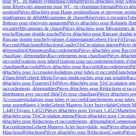
pour WC, en matière synthétique
Attenant
Pièces détachées pour Atten
pour Réservoirs apparents pour WC, en céramique
Attenant
Pièces dét
position
Pièces détachées pour Haute position
Basse et moyenne positi
modérateurs de débit
Mécanismes de chasse
Réservoirs à encastrer
Tube
flotteurs pour réservoirs apparents
Pièces détachées pour Robinets flott
encastrer
Mécanismes de chasse
Pièces détachées pour Mécanismes de
touche
Rinçage double touche
Pièces détachées pour Rinçage double 
Rinçage double touche
Systèmes d'alimentation
Geberit FlowFit
Tuyaux
Raccords
Manchons
Réductions
Coudes
Tés
Circulation interne
Pièces d
démontables
Obturateurs
Raccordements
Pièces détachées pour Racco
chauffage, démontables
Raccordements pour chauffage
Pièces détaché
raccords
Fixations pour tubes
Fixations pour raccordements
Joints d'éta
chauffage
Raccords
Pièces détachées pour Raccords
Raccordements
Piè
détachées pour Accessoires
Isolations pour tubes et raccords
Etanchemen
d'étanchéité
Geberit Mepla
Tuyaux multicouches pour eau potable
Racc
détachées pour Équerres
Tés
Pièces détachées pour Tés
Circulation int
raccordements, démontables
Pièces détachées pour Réductions et rac
distribution avec raccord fileté
Tés pour chauffage
Pièces détachées po
Accessoires
Isolations pour tubes et raccords
Etanchements pour tubes 
pour assemblages à bride
Geberit Mapress Acier Inoxydable
Geberit M
1.4401
Tuyaux 1.4521
Pièces détachées pour Tuyaux 1.4521
Mamelon
détachées pour Tés
Circulation interne
Pièces détachées pour Circulati
détachées pour Réductions et raccordements, démontables
Compensat
Raccordements
Geberit Mapress Acier Inoxydable, gaz
Pièces détaché
Manchons
Réductions
Pièces détachées pour Réductions
Coudes
Pièces