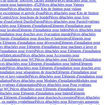
rs de douche, d90
Avec caches bondes
Pièces détachées pour Avec
ement pour baignoires, d52
Pièces détachées pour Vannes
trique
Pièces détachées pour Kits de finition pour vidage
ge excentrique et arrivée d'eau
Pièces détachées pour Kits de finition
hControl
Avec bouchons de bonde
Pièces détachées pour Avec
se d'eau
Geberit Duofix
Parois
Pièces détachées pour Parois
Systèmes
achées pour Eléments d'installation
Eléments d'installation pour
 pour lavabos
Eléments d'installation pour bidets
Pièces détachées pour
nstallation pour douches avec évacuation murale
Pièces détachées
ments d'installation pour douches et baignoires
Eléments pour
r Eléments d'installation pour déversoirs
Eléments d'installation pour
es détachées pour Eléments d'installation pour machines à laver et
installation pour éviers
Pièces détachées pour Eléments d'installation
réfabrications
Pièces détachées pour Accessoires pour
 d'installation pour WC
Pièces détachées pour Eléments d'installation
ces détachées pour Eléments d'installation pour bidets
Eléments
urale
Pièces détachées pour Eléments d'installation pour douches avec
nstallation pour séparations de douche
Eléments d'installation pour
er et lave-vaisselle
Pièces détachées pour Eléments d'installation pour
allation
Pièces détachées pour Modules d'installation
Modules pour
r systèmes d'alimentation
Pièces détachées pour Pour systèmes
pour WC
Pièces détachées pour Eléments d'installation pour
étachées pour Eléments d'installation pour bidets
Eléments
ur Eléments d'installation pour douches
Accessoires
Pièces détachées
 en matière synthétique
Pièces détachées pour Réservoirs apparents