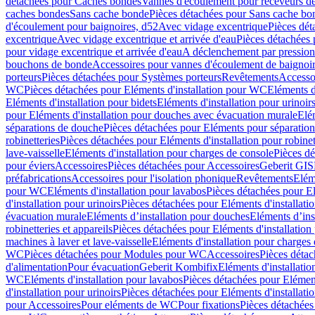
détachées pour Caches bondes
Vannes d'écoulement pour receveurs d
caches bondes
Sans cache bonde
Pièces détachées pour Sans cache bo
d'écoulement pour baignoires, d52
Avec vidage excentrique
Pièces dét
excentrique
Avec vidage excentrique et arrivée d'eau
Pièces détachées 
pour vidage excentrique et arrivée d'eau
A déclenchement par pressio
bouchons de bonde
Accessoires pour vannes d'écoulement de baignoi
porteurs
Pièces détachées pour Systèmes porteurs
Revêtements
Accesso
WC
Pièces détachées pour Eléments d'installation pour WC
Eléments d
Eléments d'installation pour bidets
Eléments d'installation pour urinoir
pour Eléments d'installation pour douches avec évacuation murale
Elé
séparations de douche
Pièces détachées pour Eléments pour séparatio
robinetteries
Pièces détachées pour Eléments d'installation pour robinet
lave-vaisselle
Eléments d'installation pour charges de console
Pièces dé
pour éviers
Accessoires
Pièces détachées pour Accessoires
Geberit GIS
préfabrications
Accessoires pour l'isolation phonique
Revêtements
Eléme
pour WC
Eléments d'installation pour lavabos
Pièces détachées pour El
d'installation pour urinoirs
Pièces détachées pour Eléments d'installatio
évacuation murale
Eléments d’installation pour douches
Eléments d’ins
robinetteries et appareils
Pièces détachées pour Eléments d'installation 
machines à laver et lave-vaisselle
Eléments d'installation pour charges
WC
Pièces détachées pour Modules pour WC
Accessoires
Pièces détac
d'alimentation
Pour évacuation
Geberit Kombifix
Eléments d'installatio
WC
Eléments d'installation pour lavabos
Pièces détachées pour Elément
d'installation pour urinoirs
Pièces détachées pour Eléments d'installatio
pour Accessoires
Pour eléments de WC
Pour fixations
Pièces détachées