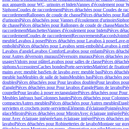
aux appareils pour WC, urinoirs et bidets
Vannes d'écoulement pour W
Siphons
Coudes de raccordement
Pièces détachées pour Coudes de ra
raccordement
Rallonges de coude de chasse
Pièces détachées pour Ral
d'urinoirs
Pièces détachées pour Vannes d'écoulement d'urinoirs
Siphon
de chasse
Pièces détachées pour Rallonges de coude de chasse
Mancho
raccordement
Manchettes
Vannes d'écoulement pour bidets
Pièces déta
raccordement
Coudes de raccordement
Recouvrements
Raccords
Joints
meuble
Lavabos à poser
Pièces détachées pour Lavabos à poser
Lave-m
emboîtés
Pièces détachées pour Lavabos semi-emboîtés
Lavabos à emb
Lavabos d'angle
Lavabos Comfort
Lavabos pour enfants
Pièces détach
pour Autres déversoirs muraux
Déversoirs muraux
Pièces détachées p
usages
Vidoirs pour plâtre
Lavabos pour salles de classe
Pièces détaché
siphons
Accessoires
Caches bondes
Porte-serviettes
Matériel de fixation
mains avec meuble bas
Sets de lavabo avec meuble bas
Pièces détaché
meuble bas
Meubles de salle de bains
Meubles bas
Pièces détachées po
doubles
Pièces détachées pour Pour lavabos doubles
Pour lavabos pou
d'angle
Pièces détachées pour Pour lavabos d'angle
Plans de lavabo
Piè
coupelle
Pour lavabo à poser rectangulaire
Pièces détachées pour Pour 
Meubles latéraux bas
Colonnes hautes
Pièces détachées pour Colonnes
compactes
Autres meubles
Pièces détachées pour Autres meubles
Etagè
serviettes et crochets porte-serviettes
Eléments d'éclairage
Poignées
Jeu
glace
Miroirs
Pièces détachées pour Miroirs
Avec éclairage intégrée
Pièc
pour Avec éclairage intégrée
Sans éclairage intégré
Pièces détachées po
lavabo
Pièces détachées pour Robinetteries de lavabo
Montage sur gorg
détachées pour Montage sur gorge, alimentation par piles
Montage sur 