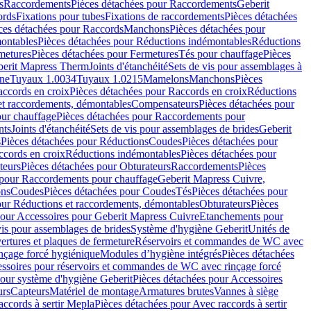
s
Raccordements
Pièces détachées pour Raccordements
Geberit
ords
Fixations pour tubes
Fixations de raccordements
Pièces détachées
ces détachées pour Raccords
Manchons
Pièces détachées pour
ontables
Pièces détachées pour Réductions indémontables
Réductions
metures
Pièces détachées pour Fermetures
Tés pour chauffage
Pièces
berit Mapress Therm
Joints d'étanchéité
Sets de vis pour assemblages à
one
Tuyaux 1.0034
Tuyaux 1.0215
Mamelons
Manchons
Pièces
ccords en croix
Pièces détachées pour Raccords en croix
Réductions
et raccordements, démontables
Compensateurs
Pièces détachées pour
ur chauffage
Pièces détachées pour Raccordements pour
nts
Joints d'étanchéité
Sets de vis pour assemblages de brides
Geberit
s
Pièces détachées pour Réductions
Coudes
Pièces détachées pour
ccords en croix
Réductions indémontables
Pièces détachées pour
teurs
Pièces détachées pour Obturateurs
Raccordements
Pièces
 pour Raccordements pour chauffage
Geberit Mapress Cuivre,
ons
Coudes
Pièces détachées pour Coudes
Tés
Pièces détachées pour
our Réductions et raccordements, démontables
Obturateurs
Pièces
pour Accessoires pour Geberit Mapress Cuivre
Etanchements pour
vis pour assemblages de brides
Système d'hygiène Geberit
Unités de
rtures et plaques de fermeture
Réservoirs et commandes de WC avec
inçage forcé hygiénique
Modules d’hygiène intégrés
Pièces détachées
essoires pour réservoirs et commandes de WC avec rinçage forcé
our système d'hygiène Geberit
Pièces détachées pour Accessoires
urs
Capteurs
Matériel de montage
Armatures brutes
Vannes à siège
accords à sertir Mepla
Pièces détachées pour Avec raccords à sertir