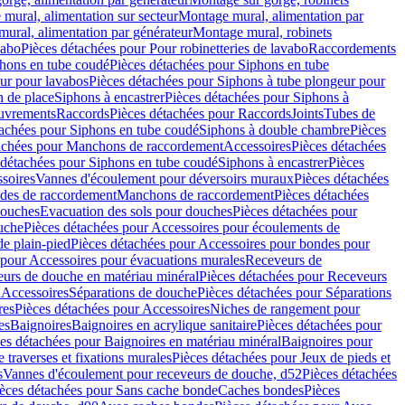
mural, alimentation sur secteur
Montage mural, alimentation par
ural, alimentation par générateur
Montage mural, robinets
vabo
Pièces détachées pour Pour robinetteries de lavabo
Raccordements
hons en tube coudé
Pièces détachées pour Siphons en tube
ur pour lavabos
Pièces détachées pour Siphons à tube plongeur pour
n de place
Siphons à encastrer
Pièces détachées pour Siphons à
uvrements
Raccords
Pièces détachées pour Raccords
Joints
Tubes de
tachées pour Siphons en tube coudé
Siphons à double chambre
Pièces
achées pour Manchons de raccordement
Accessoires
Pièces détachées
 détachées pour Siphons en tube coudé
Siphons à encastrer
Pièces
soires
Vannes d'écoulement pour déversoirs muraux
Pièces détachées
udes de raccordement
Manchons de raccordement
Pièces détachées
ouches
Evacuation des sols pour douches
Pièces détachées pour
uche
Pièces détachées pour Accessoires pour écoulements de
e plain-pied
Pièces détachées pour Accessoires pour bondes pour
 pour Accessoires pour évacuations murales
Receveurs de
urs de douche en matériau minéral
Pièces détachées pour Receveurs
n
Accessoires
Séparations de douche
Pièces détachées pour Séparations
res
Pièces détachées pour Accessoires
Niches de rangement pour
es
Baignoires
Baignoires en acrylique sanitaire
Pièces détachées pour
es détachées pour Baignoires en matériau minéral
Baignoires pour
e traverses et fixations murales
Pièces détachées pour Jeux de pieds et
s
Vannes d'écoulement pour receveurs de douche, d52
Pièces détachées
èces détachées pour Sans cache bonde
Caches bondes
Pièces