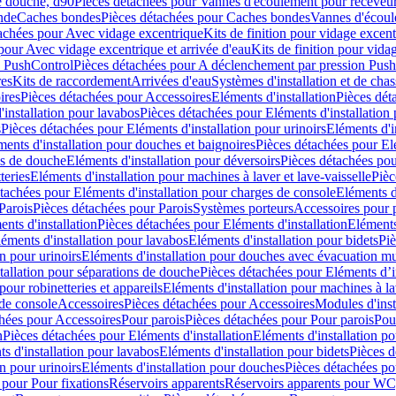
e douche, d90
Pièces détachées pour Vannes d'écoulement pour receveu
nde
Caches bondes
Pièces détachées pour Caches bondes
Vannes d'écoul
achées pour Avec vidage excentrique
Kits de finition pour vidage excen
pour Avec vidage excentrique et arrivée d'eau
Kits de finition pour vida
n PushControl
Pièces détachées pour A déclenchement par pression Pus
res
Kits de raccordement
Arrivées d'eau
Systèmes d'installation et de chas
ires
Pièces détachées pour Accessoires
Eléments d'installation
Pièces dét
'installation pour lavabos
Pièces détachées pour Eléments d'installation
s
Pièces détachées pour Eléments d'installation pour urinoirs
Eléments d'i
ments d'installation pour douches et baignoires
Pièces détachées pour Elé
ns de douche
Eléments d'installation pour déversoirs
Pièces détachées pou
teries
Eléments d'installation pour machines à laver et lave-vaisselle
Pièc
tachées pour Eléments d'installation pour charges de console
Eléments d'
Parois
Pièces détachées pour Parois
Systèmes porteurs
Accessoires pour p
nts d'installation
Pièces détachées pour Eléments d'installation
Eléments
éments d'installation pour lavabos
Eléments d'installation pour bidets
Piè
n pour urinoirs
Eléments d'installation pour douches avec évacuation m
tallation pour séparations de douche
Pièces détachées pour Eléments d’i
pour robinetteries et appareils
Eléments d'installation pour machines à lav
 de console
Accessoires
Pièces détachées pour Accessoires
Modules d'inst
hées pour Accessoires
Pour parois
Pièces détachées pour Pour parois
Pou
n
Pièces détachées pour Eléments d'installation
Eléments d'installation 
s d'installation pour lavabos
Eléments d'installation pour bidets
Pièces d
n pour urinoirs
Eléments d'installation pour douches
Pièces détachées po
 pour Pour fixations
Réservoirs apparents
Réservoirs apparents pour WC,