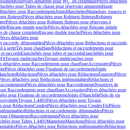
position
Réservoirs apparents pour WC, en céramique
Pièces détachées
étachées pour Tubes de chasse pour réservoirs apparents
Haute
détachées pour Raccordements
Joints
Manchettes
Mamelons, rosaces et
ets flotteurs
Pièces détachées pour Robinets flotteurs
Robinets
trer
Pièces détachées pour Robinets flotteurs pour réservoirs à
able
Rinçage simple touche
Pièces détachées pour Rinçage simple
s de chasse complets
Rinçage double touche
Pièces détachées pour
Pièces détachées pour
t raccords, démontables
Pièces détachées pour Réductions et raccords,
d à sertir
Tés pour chauffage
Réductions et raccordements pour
 et raccords
Etanchéités pour tubes et raccords
Etanchéités pour
Fit
Tuyaux multicouches
Tuyaux multicouches pour
s détachées pour Raccordements pour chauffage
Accessoires
Pièces
nts
Pièces détachées pour Fixations de raccordements
Joints
Manchons
Réductions
Pièces détachées pour Réductions
Équerres
Pièces
Pièces détachées pour Réductions indémontables
Réductions et
accordements
Pièces détachées pour Raccordements
Nourrices de
pour Raccordements pour chauffage
Accessoires
Pièces détachées pour
hées pour Fixations de raccordements
Joints d'étanchéité
Sets de vis
Inoxydable
Tuyaux 1.4401
Pièces détachées pour Tuyaux
es pour Réductions
Coudes
Pièces détachées pour Coudes
Tés
Pièces
indémontables
Réductions et raccordements, démontables
Pièces
pour Obturateurs
Raccordements
Pièces détachées pour
achées pour Tubes 1.4401
Mamelons
Manchons
Pièces détachées pour
ontables
Pièces détachées pour Réductions indémontables
Réductions