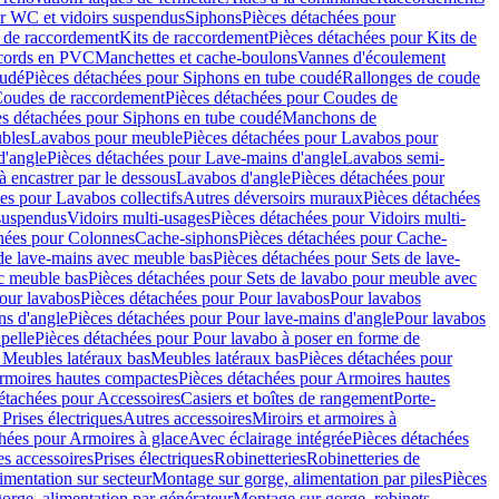
r WC et vidoirs suspendus
Siphons
Pièces détachées pour
 de raccordement
Kits de raccordement
Pièces détachées pour Kits de
ccords en PVC
Manchettes et cache-boulons
Vannes d'écoulement
oudé
Pièces détachées pour Siphons en tube coudé
Rallonges de coude
oudes de raccordement
Pièces détachées pour Coudes de
es détachées pour Siphons en tube coudé
Manchons de
bles
Lavabos pour meuble
Pièces détachées pour Lavabos pour
d'angle
Pièces détachées pour Lave-mains d'angle
Lavabos semi-
 encastrer par le dessous
Lavabos d'angle
Pièces détachées pour
es pour Lavabos collectifs
Autres déversoirs muraux
Pièces détachées
 suspendus
Vidoirs multi-usages
Pièces détachées pour Vidoirs multi-
hées pour Colonnes
Cache-siphons
Pièces détachées pour Cache-
de lave-mains avec meuble bas
Pièces détachées pour Sets de lave-
c meuble bas
Pièces détachées pour Sets de lavabo pour meuble avec
our lavabos
Pièces détachées pour Pour lavabos
Pour lavabos
ns d'angle
Pièces détachées pour Pour lave-mains d'angle
Pour lavabos
pelle
Pièces détachées pour Pour lavabo à poser en forme de
 Meubles latéraux bas
Meubles latéraux bas
Pièces détachées pour
rmoires hautes compactes
Pièces détachées pour Armoires hautes
étachées pour Accessoires
Casiers et boîtes de rangement
Porte-
Prises électriques
Autres accessoires
Miroirs et armoires à
hées pour Armoires à glace
Avec éclairage intégrée
Pièces détachées
es accessoires
Prises électriques
Robinetteries
Robinetteries de
imentation sur secteur
Montage sur gorge, alimentation par piles
Pièces
orge, alimentation par générateur
Montage sur gorge, robinets