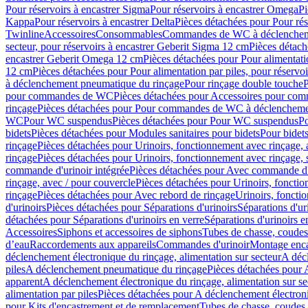
Pour réservoirs à encastrer Sigma
Pour réservoirs à encastrer Omega
Pi
Kappa
Pour réservoirs à encastrer Delta
Pièces détachées pour Pour rés
Twinline
Accessoires
Consommables
Commandes de WC à déclenchemen
secteur, pour réservoirs à encastrer Geberit Sigma 12 cm
Pièces détach
encastrer Geberit Omega 12 cm
Pièces détachées pour Pour alimentati
12 cm
Pièces détachées pour Pour alimentation par piles, pour réservo
à déclenchement pneumatique du rinçage
Pour rinçage double touche
P
pour commandes de WC
Pièces détachées pour Accessoires pour c
rinçage
Pièces détachées pour Pour commandes de WC à déclenchemen
WC
Pour WC suspendus
Pièces détachées pour Pour WC suspendus
P
bidets
Pièces détachées pour Modules sanitaires pour bidets
Pour bidets
rinçage
Pièces détachées pour Urinoirs, fonctionnement avec rinçage, 
rinçage
Pièces détachées pour Urinoirs, fonctionnement avec rinçage, 
commande d'urinoir intégrée
Pièces détachées pour Avec commande d'u
rinçage, avec / pour couvercle
Pièces détachées pour Urinoirs, fonctio
rinçage
Pièces détachées pour Avec rebord de rinçage
Urinoirs, foncti
d'urinoirs
Pièces détachées pour Séparations d'urinoirs
Séparations d'ur
détachées pour Séparations d'urinoirs en verre
Séparations d'urinoirs e
Accessoires
Siphons et accessoires de siphons
Tubes de chasse, coudes
d’eau
Raccordements aux appareils
Commandes d'urinoir
Montage enca
déclenchement électronique du rinçage, alimentation sur secteur
A décl
piles
A déclenchement pneumatique du rinçage
Pièces détachées pour
apparent
A déclenchement électronique du rinçage, alimentation sur se
alimentation par piles
Pièces détachées pour A déclenchement électroni
pour Kits d'encastrement et de remplacement
Tubes de chasse, coudes 