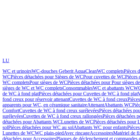
LU
WC et urinoirs
WC-douches Geberit AquaClean
WC complets
Pièces 
WC
Pièces détachées pour Sièges de WC
Pour cuvettes de WC
Pièces 
WC complets
Pour sièges de WC
Pièces détachées pour Pour sièges 
sièges de WC et WC complets
Consommables
WC et abattants WC
WC
de WC à fond plat
Pièces détachées pour Cuvettes de WC à fond plat
fond creux pour réservoir attenant
Cuvettes de WC à fond creux
Pièce
apparents pour WC, en céramique sanitaire
Attenant
Abattants WC
Piè
Comfort
Cuvettes de WC à fond creux surélevées
Pièces détachées po
surélevées
Cuvettes de WC à fond creux rallongées
Pièces détachées p
détachées pour Abattants WC
Lunettes de WC
Pièces détachées pour 
sol
Pièces détachées pour WC au sol
Abattants WC pour enfants
Pièces
Lunettes de WC
WC plain-pied
Avec rinçage
Accessoires
Matériel de f
détachées pour Accessoires
Plaques de déclenchement et commandes