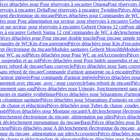
èces détachées pour Pour réservoirs à encastrer Omega
Pour réservoirs 
ervoirs à encastrer Delta
Pour réservoirs à encastrer Twinline
Pièces déta
t électronique du rinçage
Pièces détachées pour Commandes de WC à
ées pour Pour alimentation sur secteur, pour réservoirs à encastrer Geb
on sur secteur, pour réservoirs à encastrer Geberit Omega 12 cm
Pour al
irs à encastrer Geberit Sigma 12 cm
Commandes de WC à déclenchement
ièces détachées pour Pour rinçage double touche
Pour rinçage simple t
ommandes de WC
Kits d'encastrement
Pièces détachées pour Kits d'encast
t électronique du rinçage
Modules sanitaires Geberit Monolith
Modules
our WC au sol
Pièces détachées pour Pour WC au sol
Accessoires
Pièces
 suspendus et au sol
Pièces détachées pour Pour bidets suspendus et au 
avec rebord de rinçage
Sans couvercle
Pièces détachées pour Sans couve
sans rebord de rinçage
Commande d'urinoir apparente ou à encastrer
Piè
rinoir intégrée
Pour commande d'urinoir intégrée
Pièces détachées pou
nnement avec rinçage, avec / pour couvercle
Sans rebord de rinçage
Pièc
onnement sans eau
Pièces détachées pour Urinoirs, fonctionnement sans 
inoirs en matière synthétique
Pièces détachées pour Séparations d'urinoi
n céramique sanitaire
Pièces détachées pour Séparations d'urinoirs en cé
 de chasse et réductions
Pièces détachées pour Tubes de chasse, coudes 
stré
Pièces détachées pour Montage encastré
A déclenchement électroniq
enchement électronique du rinçage, alimentation par piles
Pièces détach
 A déclenchement pneumatique du rinçage
Basic
Pièces détachées pour B
cteur
Pièces détachées pour A déclenchement électronique du rinçage, al
que du rinçage, alimentation par piles
Accessoires
Pièces détachées pou
de chasse et réductions
Sets de rénovation
Pièces détachées pour Sets de