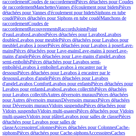
raccordement
Coudes de raccordement
Pièces détachées pour Coudes
de raccordement
Manchettes
Vannes d'écoulement pour bidets
Pièces
détachées pour Vannes d'écoulement pour bidets
Siphons en tube
coudé
Pièces détachées pour Siphons en tube coudé
Manchons de
raccordement
Coudes de
raccordement
Recouvrements
Raccords
Joints
Point
d'eau
Lavabos
Lavabos
Pièces détachées pour Lavabos
Lavabos
doubles
Lavabos pour meuble
Pièces détachées pour Lavabos pour
meuble
Lavabos à poser
Pièces détachées pour Lavabos à poser
Lave-
mains
Pièces détachées pour Lave-mains
Lave-mains à poser
Lave-
mains d'angle
Pièces détachées pour Lave-mains d'angle
Lavabos
semi-emboîtés
Pièces détachées pour Lavabos semi-
emboîtés
Lavabos à emboîter
Lavabos à encastrer par le
dessous
Pièces détachées pour Lavabos à encastrer par le
dessous
Lavabos d'angle
Pièces détachées pour Lavabos
d'angle
Lavabos Comfort
Lavabos pour enfants
Pièces détachées pour
Lavabos pour enfants
Lavabos
Lavabos collectifs
Pièces détachées
pour Lavabos collectifs
Autres déversoirs muraux
Pièces détachées
pour Autres déversoirs muraux
Déversoirs muraux
Pièces détachées
pour Déversoirs muraux
Vidoirs suspendus
Pièces détachées pour
Vidoirs suspendus
Vidoirs multi-usages
Pièces détachées pour Vidoirs
multi-usages
Vidoirs pour plâtre
Lavabos pour salles de classe
Pièces
détachées pour Lavabos pour salles de
classe
Accessoires
Colonnes
Pièces détachées pour Colonnes
Cache-
siphons
Pièces détachées pour Cache-siphons
Accessoires
Caches