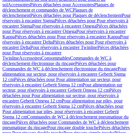
sol
Accessoires
Pièces détachées pour Accessoires
Plaques de
déclenchement et commandes de WC
Plaques de
déclenchement
Pièces détachées pour Plaques de déclenchement
Pour
réservoirs à encastrer Sigma
Pièces détachées pour Pour réservoirs à
encastrer Sigma
Pour réservoirs à encastrer Omega
Pièces détachées
pour Pour réservoirs à encastrer Omega
Pour réservoirs à encastrer
Kappa
Pièces détachées pour Pour réservoirs à encastrer Kappa
Pour
réservoirs à encastrer Delta
Pièces détachées pour Pour réservoirs à
encastrer Delta
Pour réservoirs à encastrer Twinline
Pièces détachées
pour Pour réservoirs à encastrer
Twinline
Accessoires
Consommables
Commandes de WC à
déclenchement électronique du rinçage
Pièces détachées pour
Commandes de WC à déclenchement électronique du rinçage
Pour
alimentation sur secteur, pour réservoirs à encastrer Geberit Sigma
12 cm
Pièces détachées pour Pour alimentation sur secteur, pour
réservoirs à encastrer Geberit Sigma 12 cm
Pour alimentation sur
secteur, pour réservoirs à encastrer Geberit Omega 12 cm
Pièces
détachées pour Pour alimentation sur secteur, pour réservoirs à
encastrer Geberit Omega 12 cm
Pour alimentation par piles, pour
réservoirs à encastrer Geberit Sigma 12 cm
Pièces détachées pour
Pour alimentation par piles, pour réservoirs à encastrer Geberit
Sigma 12 cm
Commandes de WC à déclenchement pneumatique du
rinçage
Pièces détachées pour Commandes de WC à déclenchement
pneumatique du rinçage
Pour rinçage double touche
Pièces détachées
pour Pour rinçage double touche
Pour rinçage simple touche
Pièces