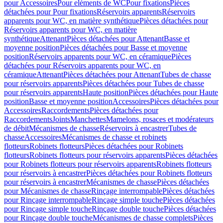
pour Accessoires
Pour eléments de WC
Pour fixations
Pièces
détachées pour Pour fixations
Réservoirs apparents
Réservoirs
apparents pour WC, en matière synthétique
Pièces détachées pour
Réservoirs apparents pour WC, en matière
synthétique
Attenant
Pièces détachées pour Attenant
Basse et
moyenne position
Pièces détachées pour Basse et moyenne
position
Réservoirs apparents pour WC, en céramique
Pièces
détachées pour Réservoirs apparents pour WC, en
céramique
Attenant
Pièces détachées pour Attenant
Tubes de chasse
pour réservoirs apparents
Pièces détachées pour Tubes de chasse
pour réservoirs apparents
Haute position
Pièces détachées pour Haute
position
Basse et moyenne position
Accessoires
Pièces détachées pour
Accessoires
Raccordements
Pièces détachées pour
Raccordements
Joints
Manchettes
Mamelons, rosaces et modérateurs
de débit
Mécanismes de chasse
Réservoirs à encastrer
Tubes de
chasse
Accessoires
Mécanismes de chasse et robinets
flotteurs
Robinets flotteurs
Pièces détachées pour Robinets
flotteurs
Robinets flotteurs pour réservoirs apparents
Pièces détachées
pour Robinets flotteurs pour réservoirs apparents
Robinets flotteurs
pour réservoirs à encastrer
Pièces détachées pour Robinets flotteurs
pour réservoirs à encastrer
Mécanismes de chasse
Pièces détachées
pour Mécanismes de chasse
Rinçage interrompable
Pièces détachées
pour Rinçage interrompable
Rinçage simple touche
Pièces détachées
pour Rinçage simple touche
Rinçage double touche
Pièces détachées
pour Rinçage double touche
Mécanismes de chasse complets
Pièces