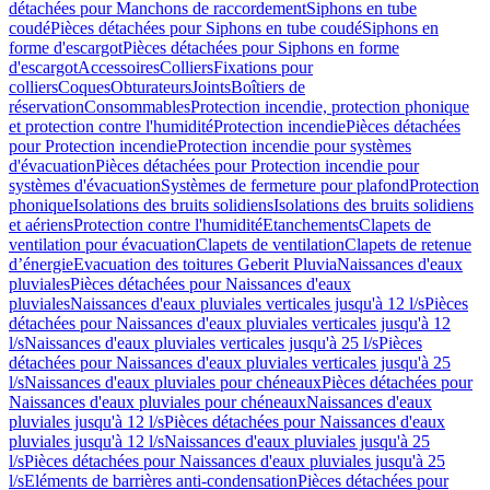
détachées pour Manchons de raccordement
Siphons en tube
coudé
Pièces détachées pour Siphons en tube coudé
Siphons en
forme d'escargot
Pièces détachées pour Siphons en forme
d'escargot
Accessoires
Colliers
Fixations pour
colliers
Coques
Obturateurs
Joints
Boîtiers de
réservation
Consommables
Protection incendie, protection phonique
et protection contre l'humidité
Protection incendie
Pièces détachées
pour Protection incendie
Protection incendie pour systèmes
d'évacuation
Pièces détachées pour Protection incendie pour
systèmes d'évacuation
Systèmes de fermeture pour plafond
Protection
phonique
Isolations des bruits solidiens
Isolations des bruits solidiens
et aériens
Protection contre l'humidité
Etanchements
Clapets de
ventilation pour évacuation
Clapets de ventilation
Clapets de retenue
d’énergie
Evacuation des toitures Geberit Pluvia
Naissances d'eaux
pluviales
Pièces détachées pour Naissances d'eaux
pluviales
Naissances d'eaux pluviales verticales jusqu'à 12 l/s
Pièces
détachées pour Naissances d'eaux pluviales verticales jusqu'à 12
l/s
Naissances d'eaux pluviales verticales jusqu'à 25 l/s
Pièces
détachées pour Naissances d'eaux pluviales verticales jusqu'à 25
l/s
Naissances d'eaux pluviales pour chéneaux
Pièces détachées pour
Naissances d'eaux pluviales pour chéneaux
Naissances d'eaux
pluviales jusqu'à 12 l/s
Pièces détachées pour Naissances d'eaux
pluviales jusqu'à 12 l/s
Naissances d'eaux pluviales jusqu'à 25
l/s
Pièces détachées pour Naissances d'eaux pluviales jusqu'à 25
l/s
Eléments de barrières anti-condensation
Pièces détachées pour