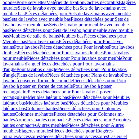
bondes
Porte-serviettes
Matériel de fixation
Caches décoratifs
Etagères
murales
Sets de lavabo avec meuble bas
Sets de lave-mains avec
meuble bas
Pièces détachées pour Sets de lave-mains avec meuble
bas
Sets de lavabo avec meuble bas
Pièces détachées pour Sets de
lavabo avec meuble bas
Sets de lavabo pour meuble avec meuble
bas
Pièces détachées pour Sets de lavabo pour meuble avec meuble
bas
Meubles de salle de bains
Meubles bas
Pièces détachées pour
Meubles bas
Pour lave-mains
Pièces détachées pour Pour lave-
mains
Pour lavabos
Pièces détachées pour Pour lavabos
Pour lavabos
doubles
Pièces détachées pour Pour lavabos doubles
Pour lavabos
pour meuble
Pièces détachées pour Pour lavabos pour meuble
Pour
lave-mains d'angle
Pièces détachées pour Pour lave-mains
d'angle
Pour lavabos d'angle
Pièces détachées pour Pour lavabos
d'angle
Plans de lavabo
Pièces détachées pour Plans de lavabo
Pour
lavabo à poser en forme de coupelle
Pièces détachées pour Pour
lavabo à poser en forme de coupelle
Pour lavabo à poser
rectangulaire
Pièces détachées pour Pour lavabo à poser
rectangulaire
Meubles latéraux bas
Pièces détachées pour Meubles
latéraux bas
Meubles latéraux bas
Pièces détachées pour Meubles
latéraux bas
Colonnes hautes
Pièces détachées pour Colonnes
hautes
Colonnes mi-hautes
Pièces détachées pour Colonnes mi-
hautes
Armoires hautes compactes
Pièces détachées pour Armoires
hautes compactes
Autres meubles
Pièces détachées pour Autres
meubles
Etagères murales
Pièces détachées pour Etagères
murales
Accessoires
Pièces détachées pour Accessoires
Casiers et