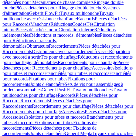
détachées pour Mécanismes de chasse complets
Rinçage double
touche
Pièces détachées pour Rinçage double touche
Systèmes
d'alimentation
Geberit FlowFit
Tuyaux multicouche
Tuyaux
multicouche avec résistance chauffante
Raccords
Pièces détachées
pour Raccords
Manchons
Réductions
Coudes
Tés
Circulation
interne
Pièces détachées pour Circulation interne
Réductions
indémontables
Réductions et raccords, démontables
Pièces détachées
pour Réductions et raccords,
démontables
Obturateurs
Raccordements
Pièces détachées pour
Raccordements
Distributeurs avec raccordement à visser
Répartiteur
avec raccord à sertir
Tés pour chauffage
Réductions et raccordements
pour chauffage, démontables
Raccordements pour chauffage
Pièces
détachées pour Raccordements pour chauffage
Accessoires
Isolations
pour tubes et raccords
Etanchéités pour tubes et raccords
Etanchéités
pour raccords
Fixations pour tubes
Fixations pour
raccordements
Joints d'étanchéité
Sets de vis pour assemblages à
bride
Consommables
Geberit PushFit
Tuyaux multicouches
Tuyaux
multicouches pour chauffage
Raccords
Pièces détachées pour
Raccords
Raccordements
Pièces détachées pour
Raccordements
Raccordements pour chauffage
Pièces détachées pour
Raccordements pour chauffage
Accessoires
Pièces détachées pour
Accessoires
Isolations pour tubes et raccords
Etanchements pour
tubes et raccords
Fixations pour tubes
Fixations de
raccordements
Pièces détachées pour Fixations de
raccordements
Joints d'étanchéité
Geberit Mepla
Tuyaux multicouches