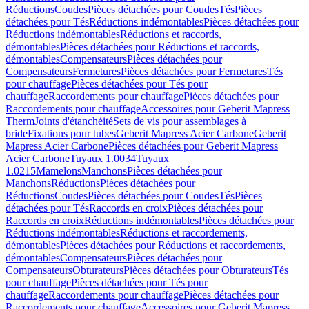
Réductions
Coudes
Pièces détachées pour Coudes
Tés
Pièces
détachées pour Tés
Réductions indémontables
Pièces détachées pour
Réductions indémontables
Réductions et raccords,
démontables
Pièces détachées pour Réductions et raccords,
démontables
Compensateurs
Pièces détachées pour
Compensateurs
Fermetures
Pièces détachées pour Fermetures
Tés
pour chauffage
Pièces détachées pour Tés pour
chauffage
Raccordements pour chauffage
Pièces détachées pour
Raccordements pour chauffage
Accessoires pour Geberit Mapress
Therm
Joints d'étanchéité
Sets de vis pour assemblages à
bride
Fixations pour tubes
Geberit Mapress Acier Carbone
Geberit
Mapress Acier Carbone
Pièces détachées pour Geberit Mapress
Acier Carbone
Tuyaux 1.0034
Tuyaux
1.0215
Mamelons
Manchons
Pièces détachées pour
Manchons
Réductions
Pièces détachées pour
Réductions
Coudes
Pièces détachées pour Coudes
Tés
Pièces
détachées pour Tés
Raccords en croix
Pièces détachées pour
Raccords en croix
Réductions indémontables
Pièces détachées pour
Réductions indémontables
Réductions et raccordements,
démontables
Pièces détachées pour Réductions et raccordements,
démontables
Compensateurs
Pièces détachées pour
Compensateurs
Obturateurs
Pièces détachées pour Obturateurs
Tés
pour chauffage
Pièces détachées pour Tés pour
chauffage
Raccordements pour chauffage
Pièces détachées pour
Raccordements pour chauffage
Accessoires pour Geberit Mapress