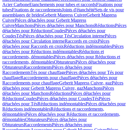
Acier Carbone
Etanchements pour tubes et raccords
Fixations pour
tubes
Fixations de raccordements
Joints d'étanchéité
Sets de vis pour
assemblages de brides
Geberit Mapress Cuivre
Geberit Mapress
Cuivre
Pièces détachées pour Geberit Mapress
Cuivre
Manchons
Pièces détachées pour Manchons
Réductions
Pièces
détachées pour Réductions
Coudes
Pièces détachées pour
Coudes
Tés
Pièces détachées pour Tés
Circulation interne
Pièces
détachées pour Circulation interne
Raccords en croix
Pièces
détachées pour Raccords en croix
Réductions indémontables
Pièces
détachées pour Réductions indémontables
Réductions et
raccordements, démontables
Pièces détachées pour Réductions et
raccordements, démontables
Obturateurs
Pièces détachées pour
Obturateurs
Raccordements
Pièces détachées pour
Raccordements
Tés pour chauffage
Pièces détachées pour Tés pour
chauffage
Raccordements pour chauffage
Pièces détachées pour
Raccordements pour chauffage
Geberit Mapress Cuivre, gaz
Pièces
détachées pour Geberit Mapress Cuivre, gaz
Manchons
Pièces
détachées pour Manchons
Réductions
Pièces détachées pour
Réductions
Coudes
Pièces détachées pour Coudes
Tés
Pièces
détachées pour Tés
Réductions indémontables
Pièces détachées pour
Réductions indémontables
Réductions et raccordements,
démontables
Pièces détachées pour Réductions et raccordements,
démontables
Obturateurs
Pièces détachées pour
Obturateurs
Raccordements
Pièces détachées pour
Raccordements
Accessoires pour Geberit Mapress Cuivre
Pièces