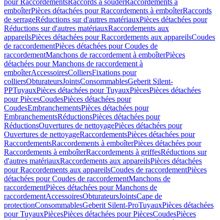
pour Raccordements
Raccords à souder
Raccordements à
emboîter
Pièces détachées pour Raccordements à emboîter
Raccords
de serrage
Réductions sur d'autres matériaux
Pièces détachées pour
Réductions sur d'autres matériaux
Raccordements aux
appareils
Pièces détachées pour Raccordements aux appareils
Coudes
de raccordement
Pièces détachées pour Coudes de
raccordement
Manchons de raccordement à emboîter
Pièces
détachées pour Manchons de raccordement à
emboîter
Accessoires
Colliers
Fixations pour
colliers
Obturateurs
Joints
Consommables
Geberit Silent-
PP
Tuyaux
Pièces détachées pour Tuyaux
Pièces
Pièces détachées
pour Pièces
Coudes
Pièces détachées pour
Coudes
Embranchements
Pièces détachées pour
Embranchements
Réductions
Pièces détachées pour
Réductions
Ouvertures de nettoyage
Pièces détachées pour
Ouvertures de nettoyage
Raccordements
Pièces détachées pour
Raccordements
Raccordements à emboîter
Pièces détachées pour
Raccordements à emboîter
Raccordements à griffes
Réductions sur
d'autres matériaux
Raccordements aux appareils
Pièces détachées
pour Raccordements aux appareils
Coudes de raccordement
Pièces
détachées pour Coudes de raccordement
Manchons de
raccordement
Pièces détachées pour Manchons de
raccordement
Accessoires
Obturateurs
Joints
Cape de
protection
Consommables
Geberit Silent-Pro
Tuyaux
Pièces détachées
pour Tuyaux
Pièces
Pièces détachées pour Pièces
Coudes
Pièces