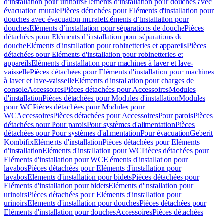
d'installation pour urinoirs
Eléments d'installation pour douches avec
évacuation murale
Pièces détachées pour Eléments d'installation pour
douches avec évacuation murale
Eléments d’installation pour
douches
Eléments d’installation pour séparations de douche
Pièces
détachées pour Eléments d’installation pour séparations de
douche
Eléments d'installation pour robinetteries et appareils
Pièces
détachées pour Eléments d'installation pour robinetteries et
appareils
Eléments d'installation pour machines à laver et lave-
vaisselle
Pièces détachées pour Eléments d'installation pour machines
à laver et lave-vaisselle
Eléments d'installation pour charges de
console
Accessoires
Pièces détachées pour Accessoires
Modules
d'installation
Pièces détachées pour Modules d'installation
Modules
pour WC
Pièces détachées pour Modules pour
WC
Accessoires
Pièces détachées pour Accessoires
Pour parois
Pièces
détachées pour Pour parois
Pour systèmes d'alimentation
Pièces
détachées pour Pour systèmes d'alimentation
Pour évacuation
Geberit
Kombifix
Eléments d'installation
Pièces détachées pour Eléments
d'installation
Eléments d'installation pour WC
Pièces détachées pour
Eléments d'installation pour WC
Eléments d'installation pour
lavabos
Pièces détachées pour Eléments d'installation pour
lavabos
Eléments d'installation pour bidets
Pièces détachées pour
Eléments d'installation pour bidets
Eléments d'installation pour
urinoirs
Pièces détachées pour Eléments d'installation pour
urinoirs
Eléments d'installation pour douches
Pièces détachées pour
Eléments d'installation pour douches
Accessoires
Pièces détachées