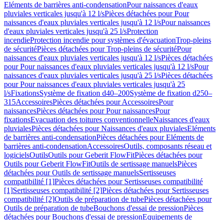
Eléments de barrières anti-condensation
Pour naissances d'eaux
pluviales verticales jusqu'à 12 l/s
Pièces détachées pour Pour
naissances d'eaux pluviales verticales jusqu'à 12 l/s
Pour naissances
d'eaux pluviales verticales jusqu'à 25 l/s
Protection
incendie
Protection incendie pour systèmes d'évacuation
Trop-pleins
de sécurité
Pièces détachées pour Trop-pleins de sécurité
Pour
naissances d'eaux pluviales verticales jusqu'à 12 l/s
Pièces détachées
pour Pour naissances d'eaux pluviales verticales jusqu'à 12 l/s
Pour
naissances d'eaux pluviales verticales jusqu'à 25 l/s
Pièces détachées
pour Pour naissances d'eaux pluviales verticales jusqu'à 25
l/s
Fixations
Système de fixation d40–200
Système de fixation d250–
315
Accessoires
Pièces détachées pour Accessoires
Pour
naissances
Pièces détachées pour Pour naissances
Pour
fixations
Evacuation des toitures conventionnelle
Naissances d'eaux
pluviales
Pièces détachées pour Naissances d'eaux pluviales
Eléments
de barrières anti-condensation
Pièces détachées pour Eléments de
barrières anti-condensation
Accessoires
Outils, composants réseau et
logiciels
Outils
Outils pour Geberit FlowFit
Pièces détachées pour
Outils pour Geberit FlowFit
Outils de sertissage manuels
Pièces
détachées pour Outils de sertissage manuels
Sertisseuses
compatibilité [1]
Pièces détachées pour Sertisseuses compatibilité
[1]
Sertisseuses compatibilité [2]
Pièces détachées pour Sertisseuses
compatibilité [2]
Outils de préparation de tube
Pièces détachées pour
Outils de préparation de tube
Bouchons d'essai de pression
Pièces
détachées pour Bouchons d'essai de pression
Equipements de