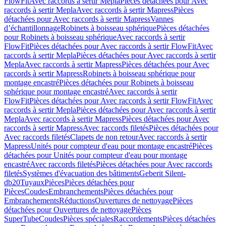
FlowFit
Avec raccords à sertir Mepla
Pièces détachées pour Avec
raccords à sertir Mepla
Avec raccords à sertir Mapress
Pièces
détachées pour Avec raccords à sertir Mapress
Vannes
d’échantillonnage
Robinets à boisseau sphérique
Pièces détachées
pour Robinets à boisseau sphérique
Avec raccords à sertir
FlowFit
Pièces détachées pour Avec raccords à sertir FlowFit
Avec
raccords à sertir Mepla
Pièces détachées pour Avec raccords à sertir
Mepla
Avec raccords à sertir Mapress
Pièces détachées pour Avec
raccords à sertir Mapress
Robinets à boisseau sphérique pour
montage encastré
Pièces détachées pour Robinets à boisseau
sphérique pour montage encastré
Avec raccords à sertir
FlowFit
Pièces détachées pour Avec raccords à sertir FlowFit
Avec
raccords à sertir Mepla
Pièces détachées pour Avec raccords à sertir
Mepla
Avec raccords à sertir Mapress
Pièces détachées pour Avec
raccords à sertir Mapress
Avec raccords filetés
Pièces détachées pour
Avec raccords filetés
Clapets de non retour
Avec raccords à sertir
Mapress
Unités pour compteur d'eau pour montage encastré
Pièces
détachées pour Unités pour compteur d'eau pour montage
encastré
Avec raccords filetés
Pièces détachées pour Avec raccords
filetés
Systèmes d'évacuation des bâtiments
Geberit Silent-
db20
Tuyaux
Pièces
Pièces détachées pour
Pièces
Coudes
Embranchements
Pièces détachées pour
Embranchements
Réductions
Ouvertures de nettoyage
Pièces
détachées pour Ouvertures de nettoyage
Pièces
SuperTube
Coudes
Pièces spéciales
Raccordements
Pièces détachées