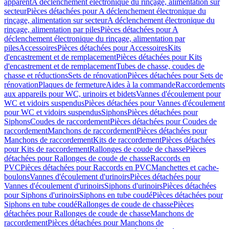
apparent
A déclenchement électronique du rinçage, alimentation sur
secteur
Pièces détachées pour A déclenchement électronique du
rinçage, alimentation sur secteur
A déclenchement électronique du
rinçage, alimentation par piles
Pièces détachées pour A
déclenchement électronique du rinçage, alimentation par
piles
Accessoires
Pièces détachées pour Accessoires
Kits
d'encastrement et de remplacement
Pièces détachées pour Kits
d'encastrement et de remplacement
Tubes de chasse, coudes de
chasse et réductions
Sets de rénovation
Pièces détachées pour Sets de
rénovation
Plaques de fermeture
Aides à la commande
Raccordements
aux appareils pour WC, urinoirs et bidets
Vannes d'écoulement pour
WC et vidoirs suspendus
Pièces détachées pour Vannes d'écoulement
pour WC et vidoirs suspendus
Siphons
Pièces détachées pour
Siphons
Coudes de raccordement
Pièces détachées pour Coudes de
raccordement
Manchons de raccordement
Pièces détachées pour
Manchons de raccordement
Kits de raccordement
Pièces détachées
pour Kits de raccordement
Rallonges de coude de chasse
Pièces
détachées pour Rallonges de coude de chasse
Raccords en
PVC
Pièces détachées pour Raccords en PVC
Manchettes et cache-
boulons
Vannes d'écoulement d'urinoirs
Pièces détachées pour
Vannes d'écoulement d'urinoirs
Siphons d'urinoirs
Pièces détachées
pour Siphons d'urinoirs
Siphons en tube coudé
Pièces détachées pour
Siphons en tube coudé
Rallonges de coude de chasse
Pièces
détachées pour Rallonges de coude de chasse
Manchons de
raccordement
Pièces détachées pour Manchons de