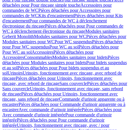
détachées pour Pour rinçage simple touche
Accessoires pour
commandes de WC
Pièces détachées pour Accessoires pour
commandes de WC
Kits d'encastrement
Pièces détachées pour Kits
d'encastrement
Pour commandes de WC à déclenchement
électronique du rinçage
Pièces détachées pour Pour commandes de
WC à déclenchement électronique du rinçage
Modules sanitaires
Geberit Monolith
Modules sanitaires pour WC
Pièces détachées pour
Modules sanitaires pour WC
Pour WC suspendus
Pièces détachées
pour Pour WC suspendus
Pour WC au sol
Pièces détachées pour
Pour WC au sol
Accessoires
Pièces détachées pour
Accessoires
Consommables
Modules sanitaires pour bidets
Pièces
détachées pour Modules sanitaires pour bidets
Pour bidets suspendus
et au sol
Pièces détachées pour Pour bidets suspendus et au
sol
Urinoirs
Urinoirs, fonctionnement avec rinçage, avec rebord de
rinçage
Pièces détachées pour Urinoirs, fonctionnement avec
rinçage, avec rebord de rinçage
Sans couvercle
Pièces détachées pour
Sans couvercle
Urinoirs, fonctionnement avec rinçage, sans rebord
de rinçage
Pièces détachées pour Urinoirs, fonctionnement avec
rinçage, sans rebord de rinçage
Commande d'urinoir apparente ou à
encastrer
Pièces détachées pour Commande d'urinoir apparente ou à
encastrer
Avec commande d'urinoir intégrée
Pièces détachées pour
Avec commande d'urinoir intégrée
Pour commande d'urinoir
intégrée
Pièces détachées pour Pour commande d'urinoir
intégrée
Urinoirs, fonctionnement avec rinçage, avec / pour