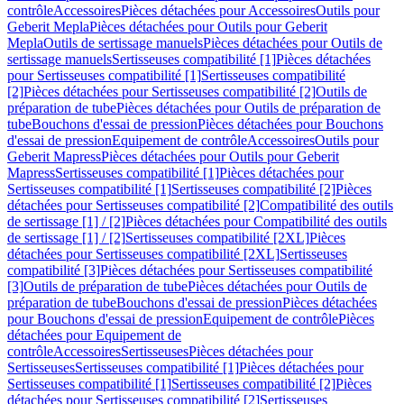
contrôle
Accessoires
Pièces détachées pour Accessoires
Outils pour
Geberit Mepla
Pièces détachées pour Outils pour Geberit
Mepla
Outils de sertissage manuels
Pièces détachées pour Outils de
sertissage manuels
Sertisseuses compatibilité [1]
Pièces détachées
pour Sertisseuses compatibilité [1]
Sertisseuses compatibilité
[2]
Pièces détachées pour Sertisseuses compatibilité [2]
Outils de
préparation de tube
Pièces détachées pour Outils de préparation de
tube
Bouchons d'essai de pression
Pièces détachées pour Bouchons
d'essai de pression
Equipement de contrôle
Accessoires
Outils pour
Geberit Mapress
Pièces détachées pour Outils pour Geberit
Mapress
Sertisseuses compatibilité [1]
Pièces détachées pour
Sertisseuses compatibilité [1]
Sertisseuses compatibilité [2]
Pièces
détachées pour Sertisseuses compatibilité [2]
Compatibilité des outils
de sertissage [1] / [2]
Pièces détachées pour Compatibilité des outils
de sertissage [1] / [2]
Sertisseuses compatibilité [2XL]
Pièces
détachées pour Sertisseuses compatibilité [2XL]
Sertisseuses
compatibilité [3]
Pièces détachées pour Sertisseuses compatibilité
[3]
Outils de préparation de tube
Pièces détachées pour Outils de
préparation de tube
Bouchons d'essai de pression
Pièces détachées
pour Bouchons d'essai de pression
Equipement de contrôle
Pièces
détachées pour Equipement de
contrôle
Accessoires
Sertisseuses
Pièces détachées pour
Sertisseuses
Sertisseuses compatibilité [1]
Pièces détachées pour
Sertisseuses compatibilité [1]
Sertisseuses compatibilité [2]
Pièces
détachées pour Sertisseuses compatibilité [2]
Sertisseuses