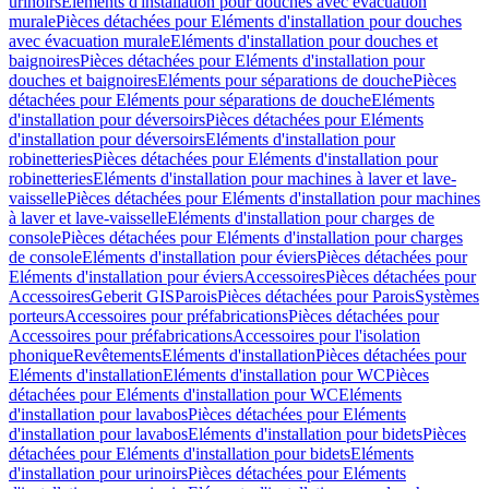
urinoirs
Eléments d'installation pour douches avec évacuation
murale
Pièces détachées pour Eléments d'installation pour douches
avec évacuation murale
Eléments d'installation pour douches et
baignoires
Pièces détachées pour Eléments d'installation pour
douches et baignoires
Eléments pour séparations de douche
Pièces
détachées pour Eléments pour séparations de douche
Eléments
d'installation pour déversoirs
Pièces détachées pour Eléments
d'installation pour déversoirs
Eléments d'installation pour
robinetteries
Pièces détachées pour Eléments d'installation pour
robinetteries
Eléments d'installation pour machines à laver et lave-
vaisselle
Pièces détachées pour Eléments d'installation pour machines
à laver et lave-vaisselle
Eléments d'installation pour charges de
console
Pièces détachées pour Eléments d'installation pour charges
de console
Eléments d'installation pour éviers
Pièces détachées pour
Eléments d'installation pour éviers
Accessoires
Pièces détachées pour
Accessoires
Geberit GIS
Parois
Pièces détachées pour Parois
Systèmes
porteurs
Accessoires pour préfabrications
Pièces détachées pour
Accessoires pour préfabrications
Accessoires pour l'isolation
phonique
Revêtements
Eléments d'installation
Pièces détachées pour
Eléments d'installation
Eléments d'installation pour WC
Pièces
détachées pour Eléments d'installation pour WC
Eléments
d'installation pour lavabos
Pièces détachées pour Eléments
d'installation pour lavabos
Eléments d'installation pour bidets
Pièces
détachées pour Eléments d'installation pour bidets
Eléments
d'installation pour urinoirs
Pièces détachées pour Eléments