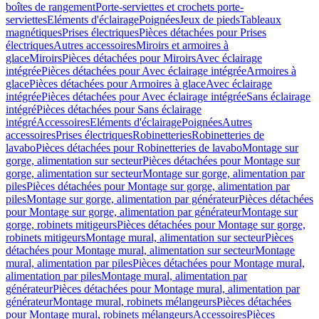
boîtes de rangement
Porte-serviettes et crochets porte-
serviettes
Eléments d'éclairage
Poignées
Jeux de pieds
Tableaux
magnétiques
Prises électriques
Pièces détachées pour Prises
électriques
Autres accessoires
Miroirs et armoires à
glace
Miroirs
Pièces détachées pour Miroirs
Avec éclairage
intégrée
Pièces détachées pour Avec éclairage intégrée
Armoires à
glace
Pièces détachées pour Armoires à glace
Avec éclairage
intégrée
Pièces détachées pour Avec éclairage intégrée
Sans éclairage
intégré
Pièces détachées pour Sans éclairage
intégré
Accessoires
Eléments d'éclairage
Poignées
Autres
accessoires
Prises électriques
Robinetteries
Robinetteries de
lavabo
Pièces détachées pour Robinetteries de lavabo
Montage sur
gorge, alimentation sur secteur
Pièces détachées pour Montage sur
gorge, alimentation sur secteur
Montage sur gorge, alimentation par
piles
Pièces détachées pour Montage sur gorge, alimentation par
piles
Montage sur gorge, alimentation par générateur
Pièces détachées
pour Montage sur gorge, alimentation par générateur
Montage sur
gorge, robinets mitigeurs
Pièces détachées pour Montage sur gorge,
robinets mitigeurs
Montage mural, alimentation sur secteur
Pièces
détachées pour Montage mural, alimentation sur secteur
Montage
mural, alimentation par piles
Pièces détachées pour Montage mural,
alimentation par piles
Montage mural, alimentation par
générateur
Pièces détachées pour Montage mural, alimentation par
générateur
Montage mural, robinets mélangeurs
Pièces détachées
pour Montage mural, robinets mélangeurs
Accessoires
Pièces