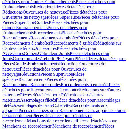
détachées pour Coudes
Embranchements
Pièces détachées pour
Embranchements
Réductions
Pièces détachées pour
Réductions
Ouvertures de nettoyage
Pièces détachées pour
Ouvertures de nettoyage
Pièces SuperTube
Pièces détachées pour
Pièces SuperTube
Coudes
Pièces détachées pour
Coudes
Embranchements
Pièces détachées pour
Embranchements
Raccordements
Pièces détachées pour
Raccordements
Raccordements à emboîter
Pièces détachées pour
Raccordements à emboîter
Raccordements à griffes
Réductions sur
d'autres matériaux
Accessoires
Pièces détachées pour
Accessoires
Colliers
Obturateurs
Joints
Pièces détachées pour
Joints
Consommables
Geberit PE
Tuyaux
Pièces
Pièces détachées pour
Pièces
Coudes
Embranchements
Réductions
Ouvertures de
nettoyage
Pièces détachées pour Ouvertures de
nettoyage
Réductions
Pièces SuperTube
Pièces
spéciales
Raccordements
Pièces détachées pour
Raccordements
Raccords soudés
Raccordements à emboîter
Pièces
détachées pour Raccordements à emboîter
Réductions sur d'autres
matériaux
Pièces détachées pour Réductions sur d'autres
matériaux
Assemblages filetés
Pièces détachées pour Assemblages
filetés
Assemblages de bride
Collerettes
Raccordements aux
appareils
Pièces détachées pour Raccordements aux appareils
Coudes
de raccordement
Pièces détachées pour Coudes de
raccordement
Manchons de raccordement
Pièces détachées pour
Manchons de raccordement
Manchons de raccordement
Pièces