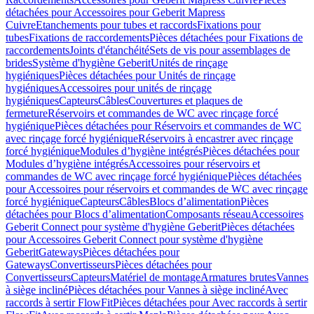
détachées pour Accessoires pour Geberit Mapress
Cuivre
Etanchements pour tubes et raccords
Fixations pour
tubes
Fixations de raccordements
Pièces détachées pour Fixations de
raccordements
Joints d'étanchéité
Sets de vis pour assemblages de
brides
Système d'hygiène Geberit
Unités de rinçage
hygiéniques
Pièces détachées pour Unités de rinçage
hygiéniques
Accessoires pour unités de rinçage
hygiéniques
Capteurs
Câbles
Couvertures et plaques de
fermeture
Réservoirs et commandes de WC avec rinçage forcé
hygiénique
Pièces détachées pour Réservoirs et commandes de WC
avec rinçage forcé hygiénique
Réservoirs à encastrer avec rinçage
forcé hygiénique
Modules d’hygiène intégrés
Pièces détachées pour
Modules d’hygiène intégrés
Accessoires pour réservoirs et
commandes de WC avec rinçage forcé hygiénique
Pièces détachées
pour Accessoires pour réservoirs et commandes de WC avec rinçage
forcé hygiénique
Capteurs
Câbles
Blocs d’alimentation
Pièces
détachées pour Blocs d’alimentation
Composants réseau
Accessoires
Geberit Connect pour système d'hygiène Geberit
Pièces détachées
pour Accessoires Geberit Connect pour système d'hygiène
Geberit
Gateways
Pièces détachées pour
Gateways
Convertisseurs
Pièces détachées pour
Convertisseurs
Capteurs
Matériel de montage
Armatures brutes
Vannes
à siège incliné
Pièces détachées pour Vannes à siège incliné
Avec
raccords à sertir FlowFit
Pièces détachées pour Avec raccords à sertir