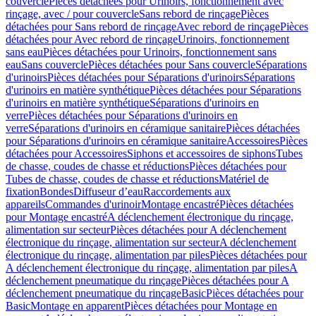
couvercle
Pièces détachées pour Urinoirs, fonctionnement avec
rinçage, avec / pour couvercle
Sans rebord de rinçage
Pièces
détachées pour Sans rebord de rinçage
Avec rebord de rinçage
Pièces
détachées pour Avec rebord de rinçage
Urinoirs, fonctionnement
sans eau
Pièces détachées pour Urinoirs, fonctionnement sans
eau
Sans couvercle
Pièces détachées pour Sans couvercle
Séparations
d'urinoirs
Pièces détachées pour Séparations d'urinoirs
Séparations
d'urinoirs en matière synthétique
Pièces détachées pour Séparations
d'urinoirs en matière synthétique
Séparations d'urinoirs en
verre
Pièces détachées pour Séparations d'urinoirs en
verre
Séparations d'urinoirs en céramique sanitaire
Pièces détachées
pour Séparations d'urinoirs en céramique sanitaire
Accessoires
Pièces
détachées pour Accessoires
Siphons et accessoires de siphons
Tubes
de chasse, coudes de chasse et réductions
Pièces détachées pour
Tubes de chasse, coudes de chasse et réductions
Matériel de
fixation
Bondes
Diffuseur d’eau
Raccordements aux
appareils
Commandes d'urinoir
Montage encastré
Pièces détachées
pour Montage encastré
A déclenchement électronique du rinçage,
alimentation sur secteur
Pièces détachées pour A déclenchement
électronique du rinçage, alimentation sur secteur
A déclenchement
électronique du rinçage, alimentation par piles
Pièces détachées pour
A déclenchement électronique du rinçage, alimentation par piles
A
déclenchement pneumatique du rinçage
Pièces détachées pour A
déclenchement pneumatique du rinçage
Basic
Pièces détachées pour
Basic
Montage en apparent
Pièces détachées pour Montage en