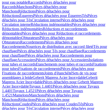
pour eau potable
Raccords
Pièces détachées pour
Raccords
Manchons
Pièces détachées pour
Manchons
Réductions
Pièces détachées pour
Réductions
Équerres
Pièces détachées pour Équerres
Tés
Pièces
détachées pour Tés
Circulation interne
Pièces détachées pour
Circulation interne
Réductions indémontables
Pièces détachées pour
Réductions indémontables
Réductions et raccordements,
démontables
Pièces détachées pour Réductions et raccordements,
démontables
Obturateurs
Pièces détachées pour
Obturateurs
Raccordements
Pièces détachées pour
Raccordements
Nourrices de distribution avec raccord fileté
Tés pour
chauffage
Pièces détachées pour Tés pour chauffage
Raccordements
pour chauffage
Pièces détachées pour Raccordements pour
chauffage
Accessoires
Pièces détachées pour Accessoires
Isolations
pour tubes et raccords
Etanchements pour tubes et raccords
Fixations
pour tubes
Fixations de raccordements
Pièces détachées pour
Fixations de raccordements
Joints d'étanchéité
Sets de vis pour
assemblages à bride
Geberit Mapress Acier Inoxydable
Geberit
Mapress Acier Inoxydable
Pièces détachées pour Geberit Mapress
Acier Inoxydable
Tuyaux 1.4401
Pièces détachées pour Tuyaux
1.4401
Tuyaux 1.4521
Pièces détachées pour Tuyaux
1.4521
Mamelons
Manchons
Pièces détachées pour
Manchons
Réductions
Pièces détachées pour
Réductions
Coudes
Pièces détachées pour Coudes
Tés
Pièces
détachées pour Tés
Circulation interne
Pièces détachées pour