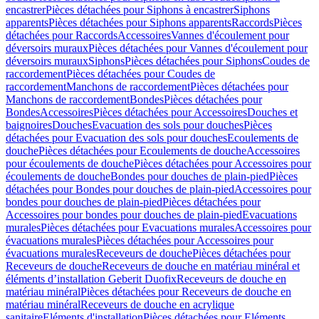
encastrer
Pièces détachées pour Siphons à encastrer
Siphons
apparents
Pièces détachées pour Siphons apparents
Raccords
Pièces
détachées pour Raccords
Accessoires
Vannes d'écoulement pour
déversoirs muraux
Pièces détachées pour Vannes d'écoulement pour
déversoirs muraux
Siphons
Pièces détachées pour Siphons
Coudes de
raccordement
Pièces détachées pour Coudes de
raccordement
Manchons de raccordement
Pièces détachées pour
Manchons de raccordement
Bondes
Pièces détachées pour
Bondes
Accessoires
Pièces détachées pour Accessoires
Douches et
baignoires
Douches
Evacuation des sols pour douches
Pièces
détachées pour Evacuation des sols pour douches
Ecoulements de
douche
Pièces détachées pour Ecoulements de douche
Accessoires
pour écoulements de douche
Pièces détachées pour Accessoires pour
écoulements de douche
Bondes pour douches de plain-pied
Pièces
détachées pour Bondes pour douches de plain-pied
Accessoires pour
bondes pour douches de plain-pied
Pièces détachées pour
Accessoires pour bondes pour douches de plain-pied
Evacuations
murales
Pièces détachées pour Evacuations murales
Accessoires pour
évacuations murales
Pièces détachées pour Accessoires pour
évacuations murales
Receveurs de douche
Pièces détachées pour
Receveurs de douche
Receveurs de douche en matériau minéral et
éléments d’installation Geberit Duofix
Receveurs de douche en
matériau minéral
Pièces détachées pour Receveurs de douche en
matériau minéral
Receveurs de douche en acrylique
sanitaire
Eléments d'installation
Pièces détachées pour Eléments