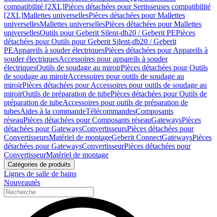
compatibilité [2XL]
Pièces détachées pour Sertisseuses compatibilité
[2XL]
Mallettes universelles
Pièces détachées pour Mallettes
universelles
Mallettes universelles
Pièces détachées pour Mallettes
universelles
Outils pour Geberit Silent-db20 / Geberit PE
Pièces
détachées pour Outils pour Geberit Silent-db20 / Geberit
PE
Appareils à souder électriques
Pièces détachées pour Appareils à
souder électriques
Accessoires pour appareils à souder
électriques
Outils de soudage au miroir
Pièces détachées pour Outils
de soudage au miroir
Accessoires pour outils de soudage au
miroir
Pièces détachées pour Accessoires pour outils de soudage au
miroir
Outils de préparation de tube
Pièces détachées pour Outils de
préparation de tube
Accessoires pour outils de préparation de
tubes
Aides à la commande
Télécommandes
Composants
réseau
Pièces détachées pour Composants réseau
Gateways
Pièces
détachées pour Gateways
Convertisseurs
Pièces détachées pour
Convertisseurs
Matériel de montage
Geberit Connect
Gateways
Pièces
détachées pour Gateways
Convertisseur
Pièces détachées pour
Convertisseur
Matériel de montage
Catégories de produits
Lignes de salle de bains
Nouveautés