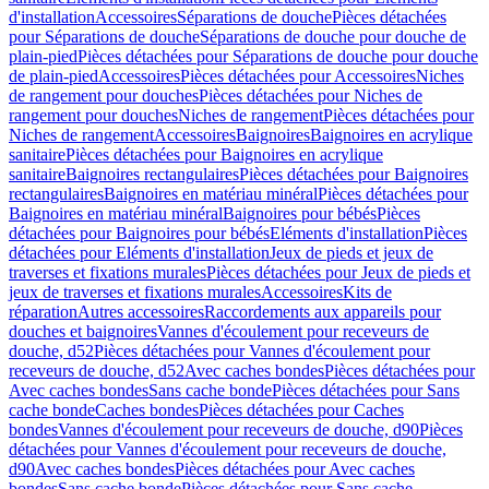
d'installation
Accessoires
Séparations de douche
Pièces détachées
pour Séparations de douche
Séparations de douche pour douche de
plain-pied
Pièces détachées pour Séparations de douche pour douche
de plain-pied
Accessoires
Pièces détachées pour Accessoires
Niches
de rangement pour douches
Pièces détachées pour Niches de
rangement pour douches
Niches de rangement
Pièces détachées pour
Niches de rangement
Accessoires
Baignoires
Baignoires en acrylique
sanitaire
Pièces détachées pour Baignoires en acrylique
sanitaire
Baignoires rectangulaires
Pièces détachées pour Baignoires
rectangulaires
Baignoires en matériau minéral
Pièces détachées pour
Baignoires en matériau minéral
Baignoires pour bébés
Pièces
détachées pour Baignoires pour bébés
Eléments d'installation
Pièces
détachées pour Eléments d'installation
Jeux de pieds et jeux de
traverses et fixations murales
Pièces détachées pour Jeux de pieds et
jeux de traverses et fixations murales
Accessoires
Kits de
réparation
Autres accessoires
Raccordements aux appareils pour
douches et baignoires
Vannes d'écoulement pour receveurs de
douche, d52
Pièces détachées pour Vannes d'écoulement pour
receveurs de douche, d52
Avec caches bondes
Pièces détachées pour
Avec caches bondes
Sans cache bonde
Pièces détachées pour Sans
cache bonde
Caches bondes
Pièces détachées pour Caches
bondes
Vannes d'écoulement pour receveurs de douche, d90
Pièces
détachées pour Vannes d'écoulement pour receveurs de douche,
d90
Avec caches bondes
Pièces détachées pour Avec caches
bondes
Sans cache bonde
Pièces détachées pour Sans cache