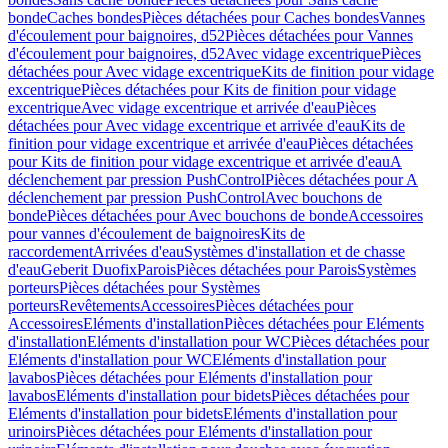
bonde
Caches bondes
Pièces détachées pour Caches bondes
Vannes
d'écoulement pour baignoires, d52
Pièces détachées pour Vannes
d'écoulement pour baignoires, d52
Avec vidage excentrique
Pièces
détachées pour Avec vidage excentrique
Kits de finition pour vidage
excentrique
Pièces détachées pour Kits de finition pour vidage
excentrique
Avec vidage excentrique et arrivée d'eau
Pièces
détachées pour Avec vidage excentrique et arrivée d'eau
Kits de
finition pour vidage excentrique et arrivée d'eau
Pièces détachées
pour Kits de finition pour vidage excentrique et arrivée d'eau
A
déclenchement par pression PushControl
Pièces détachées pour A
déclenchement par pression PushControl
Avec bouchons de
bonde
Pièces détachées pour Avec bouchons de bonde
Accessoires
pour vannes d'écoulement de baignoires
Kits de
raccordement
Arrivées d'eau
Systèmes d'installation et de chasse
d'eau
Geberit Duofix
Parois
Pièces détachées pour Parois
Systèmes
porteurs
Pièces détachées pour Systèmes
porteurs
Revêtements
Accessoires
Pièces détachées pour
Accessoires
Eléments d'installation
Pièces détachées pour Eléments
d'installation
Eléments d'installation pour WC
Pièces détachées pour
Eléments d'installation pour WC
Eléments d'installation pour
lavabos
Pièces détachées pour Eléments d'installation pour
lavabos
Eléments d'installation pour bidets
Pièces détachées pour
Eléments d'installation pour bidets
Eléments d'installation pour
urinoirs
Pièces détachées pour Eléments d'installation pour