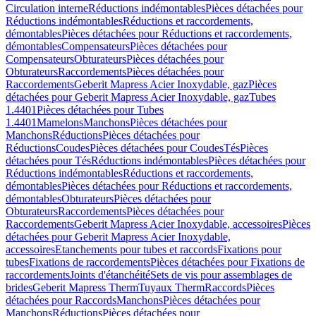
Circulation interne
Réductions indémontables
Pièces détachées pour
Réductions indémontables
Réductions et raccordements,
démontables
Pièces détachées pour Réductions et raccordements,
démontables
Compensateurs
Pièces détachées pour
Compensateurs
Obturateurs
Pièces détachées pour
Obturateurs
Raccordements
Pièces détachées pour
Raccordements
Geberit Mapress Acier Inoxydable, gaz
Pièces
détachées pour Geberit Mapress Acier Inoxydable, gaz
Tubes
1.4401
Pièces détachées pour Tubes
1.4401
Mamelons
Manchons
Pièces détachées pour
Manchons
Réductions
Pièces détachées pour
Réductions
Coudes
Pièces détachées pour Coudes
Tés
Pièces
détachées pour Tés
Réductions indémontables
Pièces détachées pour
Réductions indémontables
Réductions et raccordements,
démontables
Pièces détachées pour Réductions et raccordements,
démontables
Obturateurs
Pièces détachées pour
Obturateurs
Raccordements
Pièces détachées pour
Raccordements
Geberit Mapress Acier Inoxydable, accessoires
Pièces
détachées pour Geberit Mapress Acier Inoxydable,
accessoires
Etanchements pour tubes et raccords
Fixations pour
tubes
Fixations de raccordements
Pièces détachées pour Fixations de
raccordements
Joints d'étanchéité
Sets de vis pour assemblages de
brides
Geberit Mapress Therm
Tuyaux Therm
Raccords
Pièces
détachées pour Raccords
Manchons
Pièces détachées pour
Manchons
Réductions
Pièces détachées pour