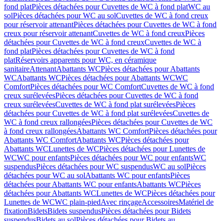
fond plat
Pièces détachées pour Cuvettes de WC à fond plat
WC au
sol
Pièces détachées pour WC au sol
Cuvettes de WC à fond creux
pour réservoir attenant
Pièces détachées pour Cuvettes de WC à fond
creux pour réservoir attenant
Cuvettes de WC à fond creux
Pièces
détachées pour Cuvettes de WC à fond creux
Cuvettes de WC à
fond plat
Pièces détachées pour Cuvettes de WC à fond
plat
Réservoirs apparents pour WC, en céramique
sanitaire
Attenant
Abattants WC
Pièces détachées pour Abattants
WC
Abattants WC
Pièces détachées pour Abattants WC
WC
Comfort
Pièces détachées pour WC Comfort
Cuvettes de WC à fond
creux surélevées
Pièces détachées pour Cuvettes de WC à fond
creux surélevées
Cuvettes de WC à fond plat surélevées
Pièces
détachées pour Cuvettes de WC à fond plat surélevées
Cuvettes de
WC à fond creux rallongées
Pièces détachées pour Cuvettes de WC
à fond creux rallongées
Abattants WC Comfort
Pièces détachées pour
Abattants WC Comfort
Abattants WC
Pièces détachées pour
Abattants WC
Lunettes de WC
Pièces détachées pour Lunettes de
WC
WC pour enfants
Pièces détachées pour WC pour enfants
WC
suspendus
Pièces détachées pour WC suspendus
WC au sol
Pièces
détachées pour WC au sol
Abattants WC pour enfants
Pièces
détachées pour Abattants WC pour enfants
Abattants WC
Pièces
détachées pour Abattants WC
Lunettes de WC
Pièces détachées pour
Lunettes de WC
WC plain-pied
Avec rinçage
Accessoires
Matériel de
fixation
Bidets
Bidets suspendus
Pièces détachées pour Bidets
suspendus
Bidets au sol
Pièces détachées pour Bidets au