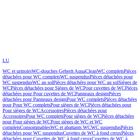
LU
WC et urinoirs
WC-douches Geberit AquaClean
WC complets
Pièces
détachées pour WC complets
WC suspendus
Pièces détachées pour
WC suspendus
WC au sol
Pièces détachées pour WC au sol
Sièges de
WC
Pièces détachées pour Sièges de WC
Pour cuvettes de WC
Pièces
détachées pour Pour cuvettes de WC
Panneaux design
Pièces
détachées pour Panneaux design
Pour WC complets
Pièces détachées
pour Pour WC complets
Pour sièges de WC
Pièces détachées pour
Pour sièges de WC
Accessoires
Pièces détachées pour
Accessoires
Pour WC complets
Pour sièges de WC
Pièces détachées
pour Pour sièges de WC
Pour sièges de WC et WC
complets
Consommables
WC et abattants WC
WC suspendus
Pièces
détachées pour WC suspendus
Cuvettes de WC à fond creux
Pièces
détachées pour Cuvettes de WC à fond creux
Cuvettes de WC à