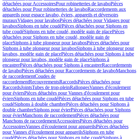
détachées pour Accessoires
Pour robinetteries de lavabo
Pièces
détachées pour Pour robinetteries de lavabo
Raccordements aux
appareils pour espace lavabo, éviers, appareils et déversoirs
muraux
Vidages pour lavabos
Pièces détachées pour Vidages pour
lavabos
Siphons en tube coudé
Pièces détachées pour Siphons en
tube coudé
Siphons en tube coudé, modèle gain de place
Pièces
détachées pour Siphons en tube coudé, modèle gain de
place
Siphons à tube plongeur pour lavabos
Pièces détachées pour
Siphons à tube plongeur pour lavabos
Siphons à tube plongeur pour
lavabos, modèle gain de place
Pièces détachées pour Siphons à tube
plongeur pour lavabos, modèle gain de place
Siphons à
encastrer
Pièces détachées pour Siphons à encastrer
Raccordements
de lavabo
Pièces détachées pour Raccordements de lavabo
Manchons
de raccordement
Coudes de
raccordement
Recouvrements
Raccords
Pièces détachées pour
Raccords
Joints
Tubes de trop-plein
Rallonges
Vannes d'écoulement
pour éviers
Pièces détachées pour Vannes d'écoulement pour
éviers
Siphons en tube coudé
Pièces détachées pour Siphons en tube
coudé
Siphons à double chambre
Pièces détachées pour Siphons à
double chambre
Siphons pour évier
Pièces détachées pour Siphons
pour évier
Manchons de raccordement
Pièces détachées pour
Manchons de raccordement
Accessoires
Pièces détachées pour
Accessoires
Vannes d'écoulement pour appareils
Pièces détachées
pour Vannes d'écoulement pour appareils
Siphons en tube
coudé
Pièces détachées pour Siphons en tube coudé
Siphons à