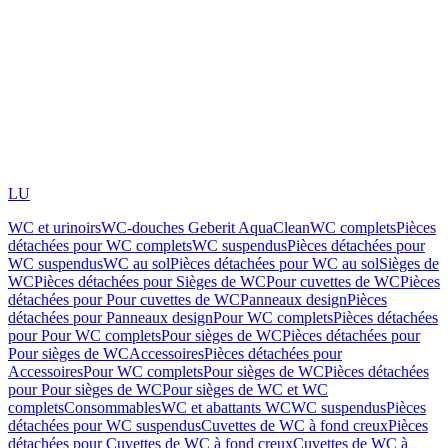
LU
WC et urinoirs
WC-douches Geberit AquaClean
WC complets
Pièces
détachées pour WC complets
WC suspendus
Pièces détachées pour
WC suspendus
WC au sol
Pièces détachées pour WC au sol
Sièges de
WC
Pièces détachées pour Sièges de WC
Pour cuvettes de WC
Pièces
détachées pour Pour cuvettes de WC
Panneaux design
Pièces
détachées pour Panneaux design
Pour WC complets
Pièces détachées
pour Pour WC complets
Pour sièges de WC
Pièces détachées pour
Pour sièges de WC
Accessoires
Pièces détachées pour
Accessoires
Pour WC complets
Pour sièges de WC
Pièces détachées
pour Pour sièges de WC
Pour sièges de WC et WC
complets
Consommables
WC et abattants WC
WC suspendus
Pièces
détachées pour WC suspendus
Cuvettes de WC à fond creux
Pièces
détachées pour Cuvettes de WC à fond creux
Cuvettes de WC à