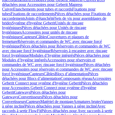
détachées pour Accessoires pour Geberit Mapress
Cuivre
Etanchements pour tubes et raccords
Fixations pour
tubes
Fixations de raccordements
Pièces détachées pour Fixations de
raccordements
Joints d'étanchéité
Sets de vis pour assemblages de
brides
Système d'hygiène Geberit
Unités de rinçage
hygiéniques
Pièces détachées pour Unités de rinçage
hygiéniques
Accessoires pour unités de rinçage
hygiéniques
Capteurs
Câbles
Couvertures et plaques de
fermeture
Réservoirs et commandes de WC avec rinçage forcé
hygiénique
Pièces détachées pour Réservoirs et commandes de WC
avec rinçage forcé hygiénique
Réservoirs à encastrer avec rinçage
forcé hygiénique
Modules d’hygiène intégrés
Pièces détachées pour
Modules d’hygiène intégrés
Accessoires pour réservoirs et
commandes de WC avec rinçage forcé hygiénique
Pièces détachées
pour Accessoires pour réservoirs et commandes de WC avec rinçage
forcé hygiénique
Capteurs
Câbles
Blocs d’alimentation
Pièces
détachées pour Blocs d’alimentation
Composants réseau
Accessoires
Geberit Connect pour système d'hygiène Geberit
Pièces détachées
pour Accessoires Geberit Connect pour système d'hygiène
Geberit
Gateways
Pièces détachées pour
Gateways
Convertisseurs
Pièces détachées pour
Convertisseurs
Capteurs
Matériel de montage
Armatures brutes
Vannes
à siège incliné
Pièces détachées pour Vannes à siège incliné
Avec
raccords à sertir FlowFit
Pièces détachées pour Avec raccords à sertir