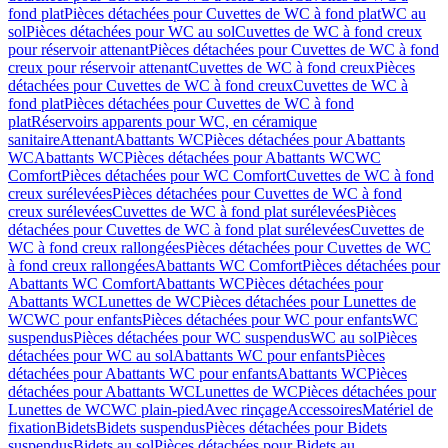
fond plat
Pièces détachées pour Cuvettes de WC à fond plat
WC au
sol
Pièces détachées pour WC au sol
Cuvettes de WC à fond creux
pour réservoir attenant
Pièces détachées pour Cuvettes de WC à fond
creux pour réservoir attenant
Cuvettes de WC à fond creux
Pièces
détachées pour Cuvettes de WC à fond creux
Cuvettes de WC à
fond plat
Pièces détachées pour Cuvettes de WC à fond
plat
Réservoirs apparents pour WC, en céramique
sanitaire
Attenant
Abattants WC
Pièces détachées pour Abattants
WC
Abattants WC
Pièces détachées pour Abattants WC
WC
Comfort
Pièces détachées pour WC Comfort
Cuvettes de WC à fond
creux surélevées
Pièces détachées pour Cuvettes de WC à fond
creux surélevées
Cuvettes de WC à fond plat surélevées
Pièces
détachées pour Cuvettes de WC à fond plat surélevées
Cuvettes de
WC à fond creux rallongées
Pièces détachées pour Cuvettes de WC
à fond creux rallongées
Abattants WC Comfort
Pièces détachées pour
Abattants WC Comfort
Abattants WC
Pièces détachées pour
Abattants WC
Lunettes de WC
Pièces détachées pour Lunettes de
WC
WC pour enfants
Pièces détachées pour WC pour enfants
WC
suspendus
Pièces détachées pour WC suspendus
WC au sol
Pièces
détachées pour WC au sol
Abattants WC pour enfants
Pièces
détachées pour Abattants WC pour enfants
Abattants WC
Pièces
détachées pour Abattants WC
Lunettes de WC
Pièces détachées pour
Lunettes de WC
WC plain-pied
Avec rinçage
Accessoires
Matériel de
fixation
Bidets
Bidets suspendus
Pièces détachées pour Bidets
suspendus
Bidets au sol
Pièces détachées pour Bidets au