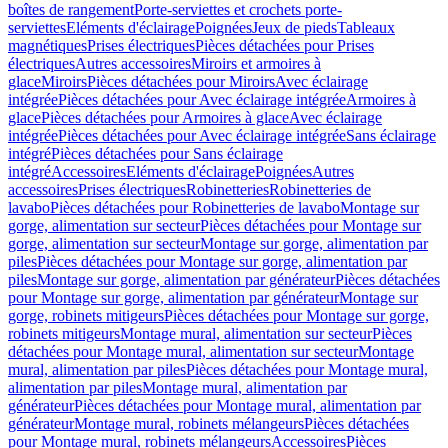
boîtes de rangement
Porte-serviettes et crochets porte-
serviettes
Eléments d'éclairage
Poignées
Jeux de pieds
Tableaux
magnétiques
Prises électriques
Pièces détachées pour Prises
électriques
Autres accessoires
Miroirs et armoires à
glace
Miroirs
Pièces détachées pour Miroirs
Avec éclairage
intégrée
Pièces détachées pour Avec éclairage intégrée
Armoires à
glace
Pièces détachées pour Armoires à glace
Avec éclairage
intégrée
Pièces détachées pour Avec éclairage intégrée
Sans éclairage
intégré
Pièces détachées pour Sans éclairage
intégré
Accessoires
Eléments d'éclairage
Poignées
Autres
accessoires
Prises électriques
Robinetteries
Robinetteries de
lavabo
Pièces détachées pour Robinetteries de lavabo
Montage sur
gorge, alimentation sur secteur
Pièces détachées pour Montage sur
gorge, alimentation sur secteur
Montage sur gorge, alimentation par
piles
Pièces détachées pour Montage sur gorge, alimentation par
piles
Montage sur gorge, alimentation par générateur
Pièces détachées
pour Montage sur gorge, alimentation par générateur
Montage sur
gorge, robinets mitigeurs
Pièces détachées pour Montage sur gorge,
robinets mitigeurs
Montage mural, alimentation sur secteur
Pièces
détachées pour Montage mural, alimentation sur secteur
Montage
mural, alimentation par piles
Pièces détachées pour Montage mural,
alimentation par piles
Montage mural, alimentation par
générateur
Pièces détachées pour Montage mural, alimentation par
générateur
Montage mural, robinets mélangeurs
Pièces détachées
pour Montage mural, robinets mélangeurs
Accessoires
Pièces