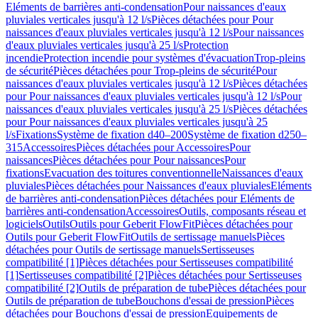
Eléments de barrières anti-condensation
Pour naissances d'eaux
pluviales verticales jusqu'à 12 l/s
Pièces détachées pour Pour
naissances d'eaux pluviales verticales jusqu'à 12 l/s
Pour naissances
d'eaux pluviales verticales jusqu'à 25 l/s
Protection
incendie
Protection incendie pour systèmes d'évacuation
Trop-pleins
de sécurité
Pièces détachées pour Trop-pleins de sécurité
Pour
naissances d'eaux pluviales verticales jusqu'à 12 l/s
Pièces détachées
pour Pour naissances d'eaux pluviales verticales jusqu'à 12 l/s
Pour
naissances d'eaux pluviales verticales jusqu'à 25 l/s
Pièces détachées
pour Pour naissances d'eaux pluviales verticales jusqu'à 25
l/s
Fixations
Système de fixation d40–200
Système de fixation d250–
315
Accessoires
Pièces détachées pour Accessoires
Pour
naissances
Pièces détachées pour Pour naissances
Pour
fixations
Evacuation des toitures conventionnelle
Naissances d'eaux
pluviales
Pièces détachées pour Naissances d'eaux pluviales
Eléments
de barrières anti-condensation
Pièces détachées pour Eléments de
barrières anti-condensation
Accessoires
Outils, composants réseau et
logiciels
Outils
Outils pour Geberit FlowFit
Pièces détachées pour
Outils pour Geberit FlowFit
Outils de sertissage manuels
Pièces
détachées pour Outils de sertissage manuels
Sertisseuses
compatibilité [1]
Pièces détachées pour Sertisseuses compatibilité
[1]
Sertisseuses compatibilité [2]
Pièces détachées pour Sertisseuses
compatibilité [2]
Outils de préparation de tube
Pièces détachées pour
Outils de préparation de tube
Bouchons d'essai de pression
Pièces
détachées pour Bouchons d'essai de pression
Equipements de