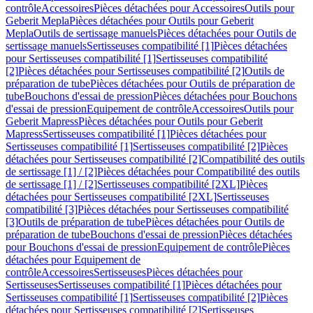
contrôle
Accessoires
Pièces détachées pour Accessoires
Outils pour
Geberit Mepla
Pièces détachées pour Outils pour Geberit
Mepla
Outils de sertissage manuels
Pièces détachées pour Outils de
sertissage manuels
Sertisseuses compatibilité [1]
Pièces détachées
pour Sertisseuses compatibilité [1]
Sertisseuses compatibilité
[2]
Pièces détachées pour Sertisseuses compatibilité [2]
Outils de
préparation de tube
Pièces détachées pour Outils de préparation de
tube
Bouchons d'essai de pression
Pièces détachées pour Bouchons
d'essai de pression
Equipement de contrôle
Accessoires
Outils pour
Geberit Mapress
Pièces détachées pour Outils pour Geberit
Mapress
Sertisseuses compatibilité [1]
Pièces détachées pour
Sertisseuses compatibilité [1]
Sertisseuses compatibilité [2]
Pièces
détachées pour Sertisseuses compatibilité [2]
Compatibilité des outils
de sertissage [1] / [2]
Pièces détachées pour Compatibilité des outils
de sertissage [1] / [2]
Sertisseuses compatibilité [2XL]
Pièces
détachées pour Sertisseuses compatibilité [2XL]
Sertisseuses
compatibilité [3]
Pièces détachées pour Sertisseuses compatibilité
[3]
Outils de préparation de tube
Pièces détachées pour Outils de
préparation de tube
Bouchons d'essai de pression
Pièces détachées
pour Bouchons d'essai de pression
Equipement de contrôle
Pièces
détachées pour Equipement de
contrôle
Accessoires
Sertisseuses
Pièces détachées pour
Sertisseuses
Sertisseuses compatibilité [1]
Pièces détachées pour
Sertisseuses compatibilité [1]
Sertisseuses compatibilité [2]
Pièces
détachées pour Sertisseuses compatibilité [2]
Sertisseuses