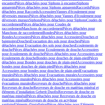
encastrer
Pièces détachées pour Siphons à encastrer
Siphons
apparents
Pièces détachées pour Siphons apparents
Raccords
Pièces
détachées pour Raccords
Accessoires
Vannes d'écoulement pour
déversoirs muraux
Pièces détachées pour Vannes d'écoulement pour
déversoirs muraux
Siphons
Pièces détachées pour Siphons
Coudes de
raccordement
Pièces détachées pour Coudes de
raccordement
Manchons de raccordement
Pièces détachées pour
Manchons de raccordement
Bondes
Pièces détachées pour
Bondes
Accessoires
Pièces détachées pour Accessoires
Douches et
baignoires
Douches
Evacuation des sols pour douches
Pièces
détachées pour Evacuation des sols pour douches
Ecoulements de
douche
Pièces détachées pour Ecoulements de douche
Accessoires
pour écoulements de douche
Pièces détachées pour Accessoires pour
écoulements de douche
Bondes pour douches de plain-pied
Pièces
détachées pour Bondes pour douches de plain-pied
Accessoires pour
bondes pour douches de plain-pied
Pièces détachées pour
Accessoires pour bondes pour douches de plain-pied
Evacuations
murales
Pièces détachées pour Evacuations murales
Accessoires pour
évacuations murales
Pièces détachées pour Accessoires pour
évacuations murales
Receveurs de douche
Pièces détachées pour
Receveurs de douche
Receveurs de douche en matériau minéral et
éléments d’installation Geberit Duofix
Receveurs de douche en
matériau minéral
Pièces détachées pour Receveurs de douche en
matériau minéral
Receveurs de douche en acrylique
sanitaire
Eléments d'installation
Pièces détachées pour Eléments