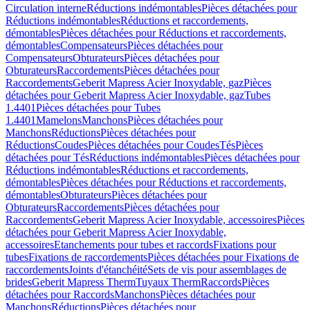
Circulation interne
Réductions indémontables
Pièces détachées pour
Réductions indémontables
Réductions et raccordements,
démontables
Pièces détachées pour Réductions et raccordements,
démontables
Compensateurs
Pièces détachées pour
Compensateurs
Obturateurs
Pièces détachées pour
Obturateurs
Raccordements
Pièces détachées pour
Raccordements
Geberit Mapress Acier Inoxydable, gaz
Pièces
détachées pour Geberit Mapress Acier Inoxydable, gaz
Tubes
1.4401
Pièces détachées pour Tubes
1.4401
Mamelons
Manchons
Pièces détachées pour
Manchons
Réductions
Pièces détachées pour
Réductions
Coudes
Pièces détachées pour Coudes
Tés
Pièces
détachées pour Tés
Réductions indémontables
Pièces détachées pour
Réductions indémontables
Réductions et raccordements,
démontables
Pièces détachées pour Réductions et raccordements,
démontables
Obturateurs
Pièces détachées pour
Obturateurs
Raccordements
Pièces détachées pour
Raccordements
Geberit Mapress Acier Inoxydable, accessoires
Pièces
détachées pour Geberit Mapress Acier Inoxydable,
accessoires
Etanchements pour tubes et raccords
Fixations pour
tubes
Fixations de raccordements
Pièces détachées pour Fixations de
raccordements
Joints d'étanchéité
Sets de vis pour assemblages de
brides
Geberit Mapress Therm
Tuyaux Therm
Raccords
Pièces
détachées pour Raccords
Manchons
Pièces détachées pour
Manchons
Réductions
Pièces détachées pour