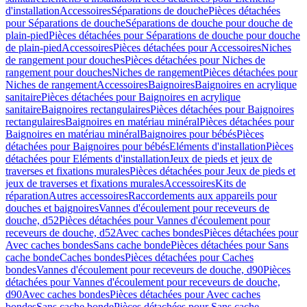
d'installation
Accessoires
Séparations de douche
Pièces détachées
pour Séparations de douche
Séparations de douche pour douche de
plain-pied
Pièces détachées pour Séparations de douche pour douche
de plain-pied
Accessoires
Pièces détachées pour Accessoires
Niches
de rangement pour douches
Pièces détachées pour Niches de
rangement pour douches
Niches de rangement
Pièces détachées pour
Niches de rangement
Accessoires
Baignoires
Baignoires en acrylique
sanitaire
Pièces détachées pour Baignoires en acrylique
sanitaire
Baignoires rectangulaires
Pièces détachées pour Baignoires
rectangulaires
Baignoires en matériau minéral
Pièces détachées pour
Baignoires en matériau minéral
Baignoires pour bébés
Pièces
détachées pour Baignoires pour bébés
Eléments d'installation
Pièces
détachées pour Eléments d'installation
Jeux de pieds et jeux de
traverses et fixations murales
Pièces détachées pour Jeux de pieds et
jeux de traverses et fixations murales
Accessoires
Kits de
réparation
Autres accessoires
Raccordements aux appareils pour
douches et baignoires
Vannes d'écoulement pour receveurs de
douche, d52
Pièces détachées pour Vannes d'écoulement pour
receveurs de douche, d52
Avec caches bondes
Pièces détachées pour
Avec caches bondes
Sans cache bonde
Pièces détachées pour Sans
cache bonde
Caches bondes
Pièces détachées pour Caches
bondes
Vannes d'écoulement pour receveurs de douche, d90
Pièces
détachées pour Vannes d'écoulement pour receveurs de douche,
d90
Avec caches bondes
Pièces détachées pour Avec caches
bondes
Sans cache bonde
Pièces détachées pour Sans cache