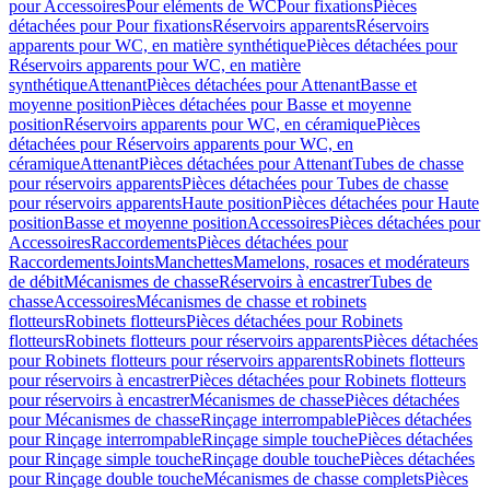
pour Accessoires
Pour eléments de WC
Pour fixations
Pièces
détachées pour Pour fixations
Réservoirs apparents
Réservoirs
apparents pour WC, en matière synthétique
Pièces détachées pour
Réservoirs apparents pour WC, en matière
synthétique
Attenant
Pièces détachées pour Attenant
Basse et
moyenne position
Pièces détachées pour Basse et moyenne
position
Réservoirs apparents pour WC, en céramique
Pièces
détachées pour Réservoirs apparents pour WC, en
céramique
Attenant
Pièces détachées pour Attenant
Tubes de chasse
pour réservoirs apparents
Pièces détachées pour Tubes de chasse
pour réservoirs apparents
Haute position
Pièces détachées pour Haute
position
Basse et moyenne position
Accessoires
Pièces détachées pour
Accessoires
Raccordements
Pièces détachées pour
Raccordements
Joints
Manchettes
Mamelons, rosaces et modérateurs
de débit
Mécanismes de chasse
Réservoirs à encastrer
Tubes de
chasse
Accessoires
Mécanismes de chasse et robinets
flotteurs
Robinets flotteurs
Pièces détachées pour Robinets
flotteurs
Robinets flotteurs pour réservoirs apparents
Pièces détachées
pour Robinets flotteurs pour réservoirs apparents
Robinets flotteurs
pour réservoirs à encastrer
Pièces détachées pour Robinets flotteurs
pour réservoirs à encastrer
Mécanismes de chasse
Pièces détachées
pour Mécanismes de chasse
Rinçage interrompable
Pièces détachées
pour Rinçage interrompable
Rinçage simple touche
Pièces détachées
pour Rinçage simple touche
Rinçage double touche
Pièces détachées
pour Rinçage double touche
Mécanismes de chasse complets
Pièces