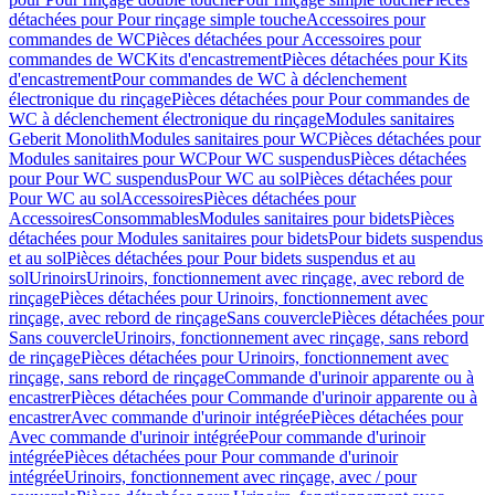
détachées pour Pour rinçage simple touche
Accessoires pour
commandes de WC
Pièces détachées pour Accessoires pour
commandes de WC
Kits d'encastrement
Pièces détachées pour Kits
d'encastrement
Pour commandes de WC à déclenchement
électronique du rinçage
Pièces détachées pour Pour commandes de
WC à déclenchement électronique du rinçage
Modules sanitaires
Geberit Monolith
Modules sanitaires pour WC
Pièces détachées pour
Modules sanitaires pour WC
Pour WC suspendus
Pièces détachées
pour Pour WC suspendus
Pour WC au sol
Pièces détachées pour
Pour WC au sol
Accessoires
Pièces détachées pour
Accessoires
Consommables
Modules sanitaires pour bidets
Pièces
détachées pour Modules sanitaires pour bidets
Pour bidets suspendus
et au sol
Pièces détachées pour Pour bidets suspendus et au
sol
Urinoirs
Urinoirs, fonctionnement avec rinçage, avec rebord de
rinçage
Pièces détachées pour Urinoirs, fonctionnement avec
rinçage, avec rebord de rinçage
Sans couvercle
Pièces détachées pour
Sans couvercle
Urinoirs, fonctionnement avec rinçage, sans rebord
de rinçage
Pièces détachées pour Urinoirs, fonctionnement avec
rinçage, sans rebord de rinçage
Commande d'urinoir apparente ou à
encastrer
Pièces détachées pour Commande d'urinoir apparente ou à
encastrer
Avec commande d'urinoir intégrée
Pièces détachées pour
Avec commande d'urinoir intégrée
Pour commande d'urinoir
intégrée
Pièces détachées pour Pour commande d'urinoir
intégrée
Urinoirs, fonctionnement avec rinçage, avec / pour