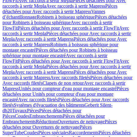
FlowFit
Avec raccords à sertir Mepla
Pièces détachées pour Avec
raccords à sertir Mepla
Avec raccords à sertir Mapress
Pièces
détachées pour Avec raccords à sertir Mapress
Vannes
d’échantillonnage
Robinets à boisseau sphérique
Pièces détachées
pour Robinets à boisseau sphérique
Avec raccords à sertir
FlowFit
Pièces détachées pour Avec raccords à sertir FlowFit
Avec
raccords à sertir Mepla
Pièces détachées pour Avec raccords à sertir
Mepla
Avec raccords à sertir Mapress
Pièces détachées pour Avec
raccords à sertir Mapress
Robinets à boisseau sphérique pour
montage encastré
Pièces détachées pour Robinets à boisseau
sphérique pour montage encastré
Avec raccords à sertir
FlowFit
Pièces détachées pour Avec raccords à sertir FlowFit
Avec
raccords à sertir Mepla
Pièces détachées pour Avec raccords à sertir
Mepla
Avec raccords à sertir Mapress
Pièces détachées pour Avec
raccords à sertir Mapress
Avec raccords filetés
Pièces détachées pour
Avec raccords filetés
Clapets de non retour
Avec raccords à sertir
Mapress
Unités pour compteur d'eau pour montage encastré
Pièces
détachées pour Unités pour compteur d'eau pour montage
encastré
Avec raccords filetés
Pièces détachées pour Avec raccords
filetés
Systèmes d'évacuation des bâtiments
Geberit Silent-
db20
Tuyaux
Pièces
Pièces détachées pour
Pièces
Coudes
Embranchements
Pièces détachées pour
Embranchements
Réductions
Ouvertures de nettoyage
Pièces
détachées pour Ouvertures de nettoyage
Pièces
SuperTube
Coudes
Pièces spéciales
Raccordements
Pièces détachées