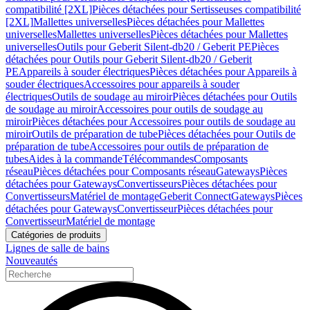
compatibilité [2XL]
Pièces détachées pour Sertisseuses compatibilité
[2XL]
Mallettes universelles
Pièces détachées pour Mallettes
universelles
Mallettes universelles
Pièces détachées pour Mallettes
universelles
Outils pour Geberit Silent-db20 / Geberit PE
Pièces
détachées pour Outils pour Geberit Silent-db20 / Geberit
PE
Appareils à souder électriques
Pièces détachées pour Appareils à
souder électriques
Accessoires pour appareils à souder
électriques
Outils de soudage au miroir
Pièces détachées pour Outils
de soudage au miroir
Accessoires pour outils de soudage au
miroir
Pièces détachées pour Accessoires pour outils de soudage au
miroir
Outils de préparation de tube
Pièces détachées pour Outils de
préparation de tube
Accessoires pour outils de préparation de
tubes
Aides à la commande
Télécommandes
Composants
réseau
Pièces détachées pour Composants réseau
Gateways
Pièces
détachées pour Gateways
Convertisseurs
Pièces détachées pour
Convertisseurs
Matériel de montage
Geberit Connect
Gateways
Pièces
détachées pour Gateways
Convertisseur
Pièces détachées pour
Convertisseur
Matériel de montage
Catégories de produits
Lignes de salle de bains
Nouveautés