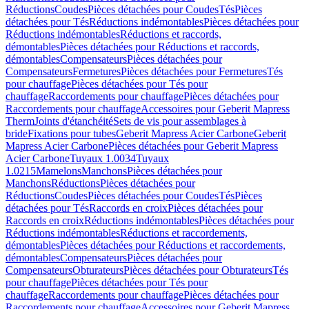
Réductions
Coudes
Pièces détachées pour Coudes
Tés
Pièces
détachées pour Tés
Réductions indémontables
Pièces détachées pour
Réductions indémontables
Réductions et raccords,
démontables
Pièces détachées pour Réductions et raccords,
démontables
Compensateurs
Pièces détachées pour
Compensateurs
Fermetures
Pièces détachées pour Fermetures
Tés
pour chauffage
Pièces détachées pour Tés pour
chauffage
Raccordements pour chauffage
Pièces détachées pour
Raccordements pour chauffage
Accessoires pour Geberit Mapress
Therm
Joints d'étanchéité
Sets de vis pour assemblages à
bride
Fixations pour tubes
Geberit Mapress Acier Carbone
Geberit
Mapress Acier Carbone
Pièces détachées pour Geberit Mapress
Acier Carbone
Tuyaux 1.0034
Tuyaux
1.0215
Mamelons
Manchons
Pièces détachées pour
Manchons
Réductions
Pièces détachées pour
Réductions
Coudes
Pièces détachées pour Coudes
Tés
Pièces
détachées pour Tés
Raccords en croix
Pièces détachées pour
Raccords en croix
Réductions indémontables
Pièces détachées pour
Réductions indémontables
Réductions et raccordements,
démontables
Pièces détachées pour Réductions et raccordements,
démontables
Compensateurs
Pièces détachées pour
Compensateurs
Obturateurs
Pièces détachées pour Obturateurs
Tés
pour chauffage
Pièces détachées pour Tés pour
chauffage
Raccordements pour chauffage
Pièces détachées pour
Raccordements pour chauffage
Accessoires pour Geberit Mapress