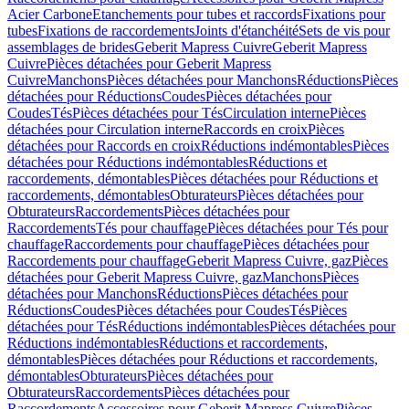
Acier Carbone
Etanchements pour tubes et raccords
Fixations pour
tubes
Fixations de raccordements
Joints d'étanchéité
Sets de vis pour
assemblages de brides
Geberit Mapress Cuivre
Geberit Mapress
Cuivre
Pièces détachées pour Geberit Mapress
Cuivre
Manchons
Pièces détachées pour Manchons
Réductions
Pièces
détachées pour Réductions
Coudes
Pièces détachées pour
Coudes
Tés
Pièces détachées pour Tés
Circulation interne
Pièces
détachées pour Circulation interne
Raccords en croix
Pièces
détachées pour Raccords en croix
Réductions indémontables
Pièces
détachées pour Réductions indémontables
Réductions et
raccordements, démontables
Pièces détachées pour Réductions et
raccordements, démontables
Obturateurs
Pièces détachées pour
Obturateurs
Raccordements
Pièces détachées pour
Raccordements
Tés pour chauffage
Pièces détachées pour Tés pour
chauffage
Raccordements pour chauffage
Pièces détachées pour
Raccordements pour chauffage
Geberit Mapress Cuivre, gaz
Pièces
détachées pour Geberit Mapress Cuivre, gaz
Manchons
Pièces
détachées pour Manchons
Réductions
Pièces détachées pour
Réductions
Coudes
Pièces détachées pour Coudes
Tés
Pièces
détachées pour Tés
Réductions indémontables
Pièces détachées pour
Réductions indémontables
Réductions et raccordements,
démontables
Pièces détachées pour Réductions et raccordements,
démontables
Obturateurs
Pièces détachées pour
Obturateurs
Raccordements
Pièces détachées pour
Raccordements
Accessoires pour Geberit Mapress Cuivre
Pièces