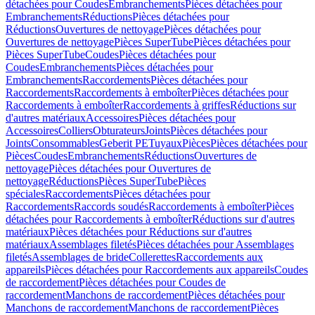
détachées pour Coudes
Embranchements
Pièces détachées pour
Embranchements
Réductions
Pièces détachées pour
Réductions
Ouvertures de nettoyage
Pièces détachées pour
Ouvertures de nettoyage
Pièces SuperTube
Pièces détachées pour
Pièces SuperTube
Coudes
Pièces détachées pour
Coudes
Embranchements
Pièces détachées pour
Embranchements
Raccordements
Pièces détachées pour
Raccordements
Raccordements à emboîter
Pièces détachées pour
Raccordements à emboîter
Raccordements à griffes
Réductions sur
d'autres matériaux
Accessoires
Pièces détachées pour
Accessoires
Colliers
Obturateurs
Joints
Pièces détachées pour
Joints
Consommables
Geberit PE
Tuyaux
Pièces
Pièces détachées pour
Pièces
Coudes
Embranchements
Réductions
Ouvertures de
nettoyage
Pièces détachées pour Ouvertures de
nettoyage
Réductions
Pièces SuperTube
Pièces
spéciales
Raccordements
Pièces détachées pour
Raccordements
Raccords soudés
Raccordements à emboîter
Pièces
détachées pour Raccordements à emboîter
Réductions sur d'autres
matériaux
Pièces détachées pour Réductions sur d'autres
matériaux
Assemblages filetés
Pièces détachées pour Assemblages
filetés
Assemblages de bride
Collerettes
Raccordements aux
appareils
Pièces détachées pour Raccordements aux appareils
Coudes
de raccordement
Pièces détachées pour Coudes de
raccordement
Manchons de raccordement
Pièces détachées pour
Manchons de raccordement
Manchons de raccordement
Pièces