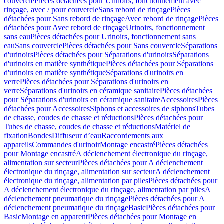
couvercle
Pièces détachées pour Urinoirs, fonctionnement avec
rinçage, avec / pour couvercle
Sans rebord de rinçage
Pièces
détachées pour Sans rebord de rinçage
Avec rebord de rinçage
Pièces
détachées pour Avec rebord de rinçage
Urinoirs, fonctionnement
sans eau
Pièces détachées pour Urinoirs, fonctionnement sans
eau
Sans couvercle
Pièces détachées pour Sans couvercle
Séparations
d'urinoirs
Pièces détachées pour Séparations d'urinoirs
Séparations
d'urinoirs en matière synthétique
Pièces détachées pour Séparations
d'urinoirs en matière synthétique
Séparations d'urinoirs en
verre
Pièces détachées pour Séparations d'urinoirs en
verre
Séparations d'urinoirs en céramique sanitaire
Pièces détachées
pour Séparations d'urinoirs en céramique sanitaire
Accessoires
Pièces
détachées pour Accessoires
Siphons et accessoires de siphons
Tubes
de chasse, coudes de chasse et réductions
Pièces détachées pour
Tubes de chasse, coudes de chasse et réductions
Matériel de
fixation
Bondes
Diffuseur d’eau
Raccordements aux
appareils
Commandes d'urinoir
Montage encastré
Pièces détachées
pour Montage encastré
A déclenchement électronique du rinçage,
alimentation sur secteur
Pièces détachées pour A déclenchement
électronique du rinçage, alimentation sur secteur
A déclenchement
électronique du rinçage, alimentation par piles
Pièces détachées pour
A déclenchement électronique du rinçage, alimentation par piles
A
déclenchement pneumatique du rinçage
Pièces détachées pour A
déclenchement pneumatique du rinçage
Basic
Pièces détachées pour
Basic
Montage en apparent
Pièces détachées pour Montage en