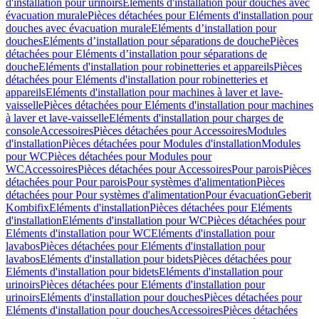
d'installation pour urinoirs
Eléments d'installation pour douches avec
évacuation murale
Pièces détachées pour Eléments d'installation pour
douches avec évacuation murale
Eléments d’installation pour
douches
Eléments d’installation pour séparations de douche
Pièces
détachées pour Eléments d’installation pour séparations de
douche
Eléments d'installation pour robinetteries et appareils
Pièces
détachées pour Eléments d'installation pour robinetteries et
appareils
Eléments d'installation pour machines à laver et lave-
vaisselle
Pièces détachées pour Eléments d'installation pour machines
à laver et lave-vaisselle
Eléments d'installation pour charges de
console
Accessoires
Pièces détachées pour Accessoires
Modules
d'installation
Pièces détachées pour Modules d'installation
Modules
pour WC
Pièces détachées pour Modules pour
WC
Accessoires
Pièces détachées pour Accessoires
Pour parois
Pièces
détachées pour Pour parois
Pour systèmes d'alimentation
Pièces
détachées pour Pour systèmes d'alimentation
Pour évacuation
Geberit
Kombifix
Eléments d'installation
Pièces détachées pour Eléments
d'installation
Eléments d'installation pour WC
Pièces détachées pour
Eléments d'installation pour WC
Eléments d'installation pour
lavabos
Pièces détachées pour Eléments d'installation pour
lavabos
Eléments d'installation pour bidets
Pièces détachées pour
Eléments d'installation pour bidets
Eléments d'installation pour
urinoirs
Pièces détachées pour Eléments d'installation pour
urinoirs
Eléments d'installation pour douches
Pièces détachées pour
Eléments d'installation pour douches
Accessoires
Pièces détachées