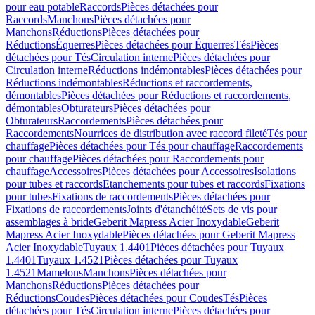
pour eau potable
Raccords
Pièces détachées pour
Raccords
Manchons
Pièces détachées pour
Manchons
Réductions
Pièces détachées pour
Réductions
Équerres
Pièces détachées pour Équerres
Tés
Pièces
détachées pour Tés
Circulation interne
Pièces détachées pour
Circulation interne
Réductions indémontables
Pièces détachées pour
Réductions indémontables
Réductions et raccordements,
démontables
Pièces détachées pour Réductions et raccordements,
démontables
Obturateurs
Pièces détachées pour
Obturateurs
Raccordements
Pièces détachées pour
Raccordements
Nourrices de distribution avec raccord fileté
Tés pour
chauffage
Pièces détachées pour Tés pour chauffage
Raccordements
pour chauffage
Pièces détachées pour Raccordements pour
chauffage
Accessoires
Pièces détachées pour Accessoires
Isolations
pour tubes et raccords
Etanchements pour tubes et raccords
Fixations
pour tubes
Fixations de raccordements
Pièces détachées pour
Fixations de raccordements
Joints d'étanchéité
Sets de vis pour
assemblages à bride
Geberit Mapress Acier Inoxydable
Geberit
Mapress Acier Inoxydable
Pièces détachées pour Geberit Mapress
Acier Inoxydable
Tuyaux 1.4401
Pièces détachées pour Tuyaux
1.4401
Tuyaux 1.4521
Pièces détachées pour Tuyaux
1.4521
Mamelons
Manchons
Pièces détachées pour
Manchons
Réductions
Pièces détachées pour
Réductions
Coudes
Pièces détachées pour Coudes
Tés
Pièces
détachées pour Tés
Circulation interne
Pièces détachées pour