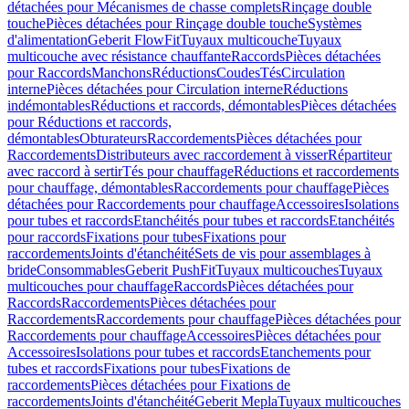
détachées pour Mécanismes de chasse complets
Rinçage double
touche
Pièces détachées pour Rinçage double touche
Systèmes
d'alimentation
Geberit FlowFit
Tuyaux multicouche
Tuyaux
multicouche avec résistance chauffante
Raccords
Pièces détachées
pour Raccords
Manchons
Réductions
Coudes
Tés
Circulation
interne
Pièces détachées pour Circulation interne
Réductions
indémontables
Réductions et raccords, démontables
Pièces détachées
pour Réductions et raccords,
démontables
Obturateurs
Raccordements
Pièces détachées pour
Raccordements
Distributeurs avec raccordement à visser
Répartiteur
avec raccord à sertir
Tés pour chauffage
Réductions et raccordements
pour chauffage, démontables
Raccordements pour chauffage
Pièces
détachées pour Raccordements pour chauffage
Accessoires
Isolations
pour tubes et raccords
Etanchéités pour tubes et raccords
Etanchéités
pour raccords
Fixations pour tubes
Fixations pour
raccordements
Joints d'étanchéité
Sets de vis pour assemblages à
bride
Consommables
Geberit PushFit
Tuyaux multicouches
Tuyaux
multicouches pour chauffage
Raccords
Pièces détachées pour
Raccords
Raccordements
Pièces détachées pour
Raccordements
Raccordements pour chauffage
Pièces détachées pour
Raccordements pour chauffage
Accessoires
Pièces détachées pour
Accessoires
Isolations pour tubes et raccords
Etanchements pour
tubes et raccords
Fixations pour tubes
Fixations de
raccordements
Pièces détachées pour Fixations de
raccordements
Joints d'étanchéité
Geberit Mepla
Tuyaux multicouches