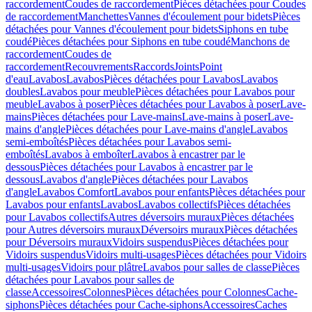
raccordement
Coudes de raccordement
Pièces détachées pour Coudes
de raccordement
Manchettes
Vannes d'écoulement pour bidets
Pièces
détachées pour Vannes d'écoulement pour bidets
Siphons en tube
coudé
Pièces détachées pour Siphons en tube coudé
Manchons de
raccordement
Coudes de
raccordement
Recouvrements
Raccords
Joints
Point
d'eau
Lavabos
Lavabos
Pièces détachées pour Lavabos
Lavabos
doubles
Lavabos pour meuble
Pièces détachées pour Lavabos pour
meuble
Lavabos à poser
Pièces détachées pour Lavabos à poser
Lave-
mains
Pièces détachées pour Lave-mains
Lave-mains à poser
Lave-
mains d'angle
Pièces détachées pour Lave-mains d'angle
Lavabos
semi-emboîtés
Pièces détachées pour Lavabos semi-
emboîtés
Lavabos à emboîter
Lavabos à encastrer par le
dessous
Pièces détachées pour Lavabos à encastrer par le
dessous
Lavabos d'angle
Pièces détachées pour Lavabos
d'angle
Lavabos Comfort
Lavabos pour enfants
Pièces détachées pour
Lavabos pour enfants
Lavabos
Lavabos collectifs
Pièces détachées
pour Lavabos collectifs
Autres déversoirs muraux
Pièces détachées
pour Autres déversoirs muraux
Déversoirs muraux
Pièces détachées
pour Déversoirs muraux
Vidoirs suspendus
Pièces détachées pour
Vidoirs suspendus
Vidoirs multi-usages
Pièces détachées pour Vidoirs
multi-usages
Vidoirs pour plâtre
Lavabos pour salles de classe
Pièces
détachées pour Lavabos pour salles de
classe
Accessoires
Colonnes
Pièces détachées pour Colonnes
Cache-
siphons
Pièces détachées pour Cache-siphons
Accessoires
Caches