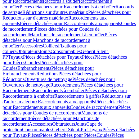
pour Raccordements
Raccords à souder
Raccordements à
emboîter
Pièces détachées pour Raccordements à emboîter
Raccords
de serrage
Réductions sur d'autres matériaux
Pièces détachées pour
Réductions sur d'autres matériaux
Raccordements aux
appareils
Pièces détachées pour Raccordements aux appareils
Coudes
de raccordement
Pièces détachées pour Coudes de
raccordement
Manchons de raccordement à emboîter
Pièces
détachées pour Manchons de raccordement à
emboîter
Accessoires
Colliers
Fixations pour
colliers
Obturateurs
Joints
Consommables
Geberit Silent-
PP
Tuyaux
Pièces détachées pour Tuyaux
Pièces
Pièces détachées
pour Pièces
Coudes
Pièces détachées pour
Coudes
Embranchements
Pièces détachées pour
Embranchements
Réductions
Pièces détachées pour
Réductions
Ouvertures de nettoyage
Pièces détachées pour
Ouvertures de nettoyage
Raccordements
Pièces détachées pour
Raccordements
Raccordements à emboîter
Pièces détachées pour
Raccordements à emboîter
Raccordements à griffes
Réductions sur
d'autres matériaux
Raccordements aux appareils
Pièces détachées
pour Raccordements aux appareils
Coudes de raccordement
Pièces
détachées pour Coudes de raccordement
Manchons de
raccordement
Pièces détachées pour Manchons de
raccordement
Accessoires
Obturateurs
Joints
Cape de
protection
Consommables
Geberit Silent-Pro
Tuyaux
Pièces détachées
pour Tuyaux
Pièces
Pièces détachées pour Pièces
Coudes
Pièces