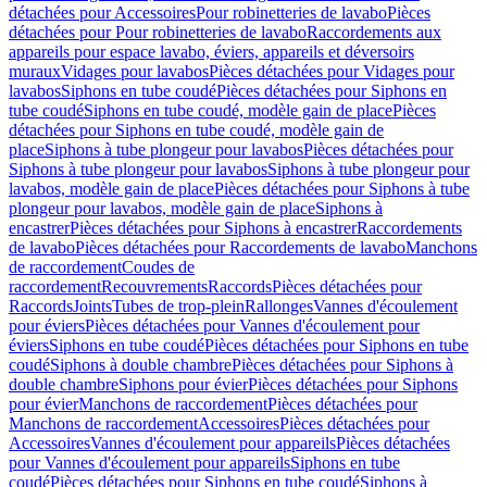
détachées pour Accessoires
Pour robinetteries de lavabo
Pièces
détachées pour Pour robinetteries de lavabo
Raccordements aux
appareils pour espace lavabo, éviers, appareils et déversoirs
muraux
Vidages pour lavabos
Pièces détachées pour Vidages pour
lavabos
Siphons en tube coudé
Pièces détachées pour Siphons en
tube coudé
Siphons en tube coudé, modèle gain de place
Pièces
détachées pour Siphons en tube coudé, modèle gain de
place
Siphons à tube plongeur pour lavabos
Pièces détachées pour
Siphons à tube plongeur pour lavabos
Siphons à tube plongeur pour
lavabos, modèle gain de place
Pièces détachées pour Siphons à tube
plongeur pour lavabos, modèle gain de place
Siphons à
encastrer
Pièces détachées pour Siphons à encastrer
Raccordements
de lavabo
Pièces détachées pour Raccordements de lavabo
Manchons
de raccordement
Coudes de
raccordement
Recouvrements
Raccords
Pièces détachées pour
Raccords
Joints
Tubes de trop-plein
Rallonges
Vannes d'écoulement
pour éviers
Pièces détachées pour Vannes d'écoulement pour
éviers
Siphons en tube coudé
Pièces détachées pour Siphons en tube
coudé
Siphons à double chambre
Pièces détachées pour Siphons à
double chambre
Siphons pour évier
Pièces détachées pour Siphons
pour évier
Manchons de raccordement
Pièces détachées pour
Manchons de raccordement
Accessoires
Pièces détachées pour
Accessoires
Vannes d'écoulement pour appareils
Pièces détachées
pour Vannes d'écoulement pour appareils
Siphons en tube
coudé
Pièces détachées pour Siphons en tube coudé
Siphons à