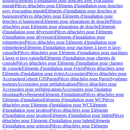
urinoirs
Eléments d'installation pour douches avec évacuation
murale
Pièces détachées pour Eléments d'installation pour douches
avec évacuation murale
Eléments d'installation pour douches et
baignoires
Pièces détachées pour Eléments d'installation pour
douches et baignoires
Eléments pour séparations de douche
Pièces
détachées pour Eléments pour séparations de douche
Eléments
d'installation pour déversoirs
Pièces détachées pour Eléments
d'installation pour déversoirs
Eléments d'installation pour
robinetteries
Pièces détachées pour Eléments d'installation pour
robinetteries
Eléments d'installation pour machines à laver et lave-
vaisselle
Pièces détachées pour Eléments d'installation pour machines
à laver et lave-vaisselle
Eléments d'installation pour charges de
console
Pièces détachées pour Eléments d'installation pour charges
de console
Eléments d'installation pour éviers
Pièces détachées pour
Eléments d'installation pour éviers
Accessoires
Pièces détachées pour
Accessoires
Geberit GIS
Parois
Pièces détachées pour Parois
Systèmes
porteurs
Accessoires pour préfabrications
Pièces détachées pour
Accessoires pour préfabrications
Accessoires pour l'isolation
phonique
Revêtements
Eléments d'installation
Pièces détachées pour
Eléments d'installation
Eléments d'installation pour WC
Pièces
détachées pour Eléments d'installation pour WC
Eléments
d'installation pour lavabos
Pièces détachées pour Eléments
d'installation pour lavabos
Eléments d'installation pour bidets
Pièces
détachées pour Eléments d'installation pour bidets
Eléments
d'installation pour urinoirs
Pièces détachées pour Eléments