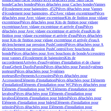
bonde
Caches bondes
Pièces détachées pour Caches bondes
Vannes
d'écoulement pour baignoires, d52
Pièces détachées pour Vannes
d'écoulement pour baignoires, d52
Avec vidage excentrique
Pièces
détachées pour Avec vidage excentrique
Kits de finition pour vidage
excentrique
Pièces détachées pour Kits de finition pour vidage
excentrique
Avec vidage excentrique et arrivée d'eau
Pièces
détachées pour Avec vidage excentrique et arrivée d'eau
Kits de
finition pour vidage excentrique et arrivée d'eau
Pièces détachées
pour Kits de finition pour vidage excentrique et arrivée d'eau
A
déclenchement par pression PushControl
Pièces détachées pour A
déclenchement par pression PushControl
Avec bouchons de
bonde
Pièces détachées pour Avec bouchons de bonde
Accessoires
pour vannes d'écoulement de baignoires
Kits de
raccordement
Arrivées d'eau
Systèmes d'installation et de chasse
d'eau
Geberit Duofix
Parois
Pièces détachées pour Parois
Systèmes
porteurs
Pièces détachées pour Systèmes
porteurs
Revêtements
Accessoires
Pièces détachées pour
Accessoires
Eléments d'installation
Pièces détachées pour Eléments
d'installation
Eléments d'installation pour WC
Pièces détachées pour
Eléments d'installation pour WC
Eléments d'installation pour
lavabos
Pièces détachées pour Eléments d'installation pour
lavabos
Eléments d'installation pour bidets
Pièces détachées pour
Eléments d'installation pour bidets
Eléments d'installation pour
urinoirs
Pièces détachées pour Eléments d'installation pour