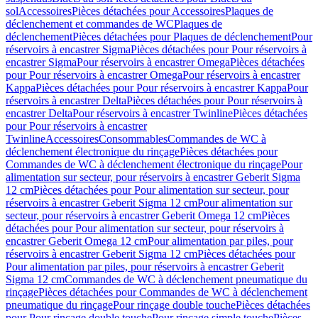
sol
Accessoires
Pièces détachées pour Accessoires
Plaques de
déclenchement et commandes de WC
Plaques de
déclenchement
Pièces détachées pour Plaques de déclenchement
Pour
réservoirs à encastrer Sigma
Pièces détachées pour Pour réservoirs à
encastrer Sigma
Pour réservoirs à encastrer Omega
Pièces détachées
pour Pour réservoirs à encastrer Omega
Pour réservoirs à encastrer
Kappa
Pièces détachées pour Pour réservoirs à encastrer Kappa
Pour
réservoirs à encastrer Delta
Pièces détachées pour Pour réservoirs à
encastrer Delta
Pour réservoirs à encastrer Twinline
Pièces détachées
pour Pour réservoirs à encastrer
Twinline
Accessoires
Consommables
Commandes de WC à
déclenchement électronique du rinçage
Pièces détachées pour
Commandes de WC à déclenchement électronique du rinçage
Pour
alimentation sur secteur, pour réservoirs à encastrer Geberit Sigma
12 cm
Pièces détachées pour Pour alimentation sur secteur, pour
réservoirs à encastrer Geberit Sigma 12 cm
Pour alimentation sur
secteur, pour réservoirs à encastrer Geberit Omega 12 cm
Pièces
détachées pour Pour alimentation sur secteur, pour réservoirs à
encastrer Geberit Omega 12 cm
Pour alimentation par piles, pour
réservoirs à encastrer Geberit Sigma 12 cm
Pièces détachées pour
Pour alimentation par piles, pour réservoirs à encastrer Geberit
Sigma 12 cm
Commandes de WC à déclenchement pneumatique du
rinçage
Pièces détachées pour Commandes de WC à déclenchement
pneumatique du rinçage
Pour rinçage double touche
Pièces détachées
pour Pour rinçage double touche
Pour rinçage simple touche
Pièces