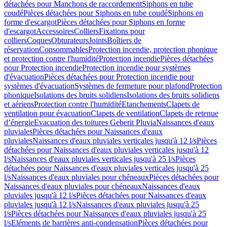
détachées pour Manchons de raccordement
Siphons en tube
coudé
Pièces détachées pour Siphons en tube coudé
Siphons en
forme d'escargot
Pièces détachées pour Siphons en forme
d'escargot
Accessoires
Colliers
Fixations pour
colliers
Coques
Obturateurs
Joints
Boîtiers de
réservation
Consommables
Protection incendie, protection phonique
et protection contre l'humidité
Protection incendie
Pièces détachées
pour Protection incendie
Protection incendie pour systèmes
d'évacuation
Pièces détachées pour Protection incendie pour
systèmes d'évacuation
Systèmes de fermeture pour plafond
Protection
phonique
Isolations des bruits solidiens
Isolations des bruits solidiens
et aériens
Protection contre l'humidité
Etanchements
Clapets de
ventilation pour évacuation
Clapets de ventilation
Clapets de retenue
d’énergie
Evacuation des toitures Geberit Pluvia
Naissances d'eaux
pluviales
Pièces détachées pour Naissances d'eaux
pluviales
Naissances d'eaux pluviales verticales jusqu'à 12 l/s
Pièces
détachées pour Naissances d'eaux pluviales verticales jusqu'à 12
l/s
Naissances d'eaux pluviales verticales jusqu'à 25 l/s
Pièces
détachées pour Naissances d'eaux pluviales verticales jusqu'à 25
l/s
Naissances d'eaux pluviales pour chéneaux
Pièces détachées pour
Naissances d'eaux pluviales pour chéneaux
Naissances d'eaux
pluviales jusqu'à 12 l/s
Pièces détachées pour Naissances d'eaux
pluviales jusqu'à 12 l/s
Naissances d'eaux pluviales jusqu'à 25
l/s
Pièces détachées pour Naissances d'eaux pluviales jusqu'à 25
l/s
Eléments de barrières anti-condensation
Pièces détachées pour