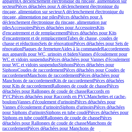
apparent
A déclenchement électronique du rinçage, alimentation sur
secteur
Pièces détachées pour A déclenchement électronique du
rinçage, alimentation sur secteur
A déclenchement électronique du
rinçage, alimentation par piles
Pièces détachées pour A
déclenchement électronique du rinçage, alimentation par
piles
Accessoires
Pièces détachées pour Accessoires
Kits
d'encastrement et de remplacement
Pièces détachées pour Kits
d'encastrement et de remplacement
Tubes de chasse, coudes de
chasse et réductions
Sets de rénovation
Pièces détachées pour Sets de
rénovation
Plaques de fermeture
Aides à la commande
Raccordements
aux appareils pour WC, urinoirs et bidets
Vannes d'écoulement pour
WC et vidoirs suspendus
Pièces détachées pour Vannes d'écoulement
pour WC et vidoirs suspendus
Siphons
Pièces détachées pour
Siphons
Coudes de raccordement
Pièces détachées pour Coudes de
raccordement
Manchons de raccordement
Pièces détachées pour
Manchons de raccordement
Kits de raccordement
Pièces détachées
pour Kits de raccordement
Rallonges de coude de chasse
Pièces
détachées pour Rallonges de coude de chasse
Raccords en
PVC
Pièces détachées pour Raccords en PVC
Manchettes et cache-
boulons
Vannes d'écoulement d'urinoirs
Pièces détachées pour
Vannes d'écoulement d'urinoirs
Siphons d'urinoirs
Pièces détachées
pour Siphons d'urinoirs
Siphons en tube coudé
Pièces détachées pour
Siphons en tube coudé
Rallonges de coude de chasse
Pièces
détachées pour Rallonges de coude de chasse
Manchons de
raccordement
Pièces détachées pour Manchons de