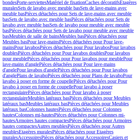
bondes
Porte-serviettes
Matériel de fixation
Caches décoratifs
Etagères
murales
Sets de lavabo avec meuble bas
Sets de lave-mains avec
meuble bas
Pièces détachées pour Sets de lave-mains avec meuble
bas
Sets de lavabo avec meuble bas
Pièces détachées pour Sets de
lavabo avec meuble bas
Sets de lavabo pour meuble avec meuble
bas
Pièces détachées pour Sets de lavabo pour meuble avec meuble
bas
Meubles de salle de bains
Meubles bas
Pièces détachées pour
Meubles bas
Pour lave-mains
Pièces détachées pour Pour lave-
mains
Pour lavabos
Pièces détachées pour Pour lavabos
Pour lavabos
doubles
Pièces détachées pour Pour lavabos doubles
Pour lavabos
pour meuble
Pièces détachées pour Pour lavabos pour meuble
Pour
lave-mains d'angle
Pièces détachées pour Pour lave-mains
d'angle
Pour lavabos d'angle
Pièces détachées pour Pour lavabos
d'angle
Plans de lavabo
Pièces détachées pour Plans de lavabo
Pour
lavabo à poser en forme de coupelle
Pièces détachées pour Pour
lavabo à poser en forme de coupelle
Pour lavabo à poser
rectangulaire
Pièces détachées pour Pour lavabo à poser
rectangulaire
Meubles latéraux bas
Pièces détachées pour Meubles
latéraux bas
Meubles latéraux bas
Pièces détachées pour Meubles
latéraux bas
Colonnes hautes
Pièces détachées pour Colonnes
hautes
Colonnes mi-hautes
Pièces détachées pour Colonnes mi-
hautes
Armoires hautes compactes
Pièces détachées pour Armoires
hautes compactes
Autres meubles
Pièces détachées pour Autres
meubles
Etagères murales
Pièces détachées pour Etagères
murales
Accessoires
Pièces détachées pour Accessoires
Casiers et