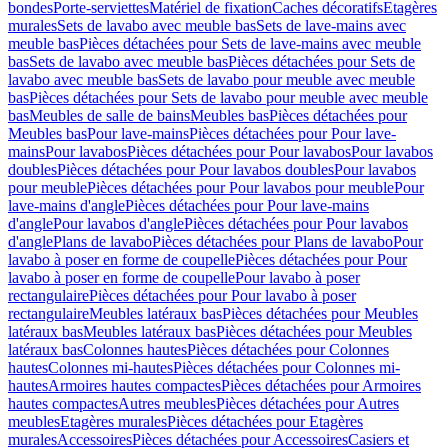
bondes
Porte-serviettes
Matériel de fixation
Caches décoratifs
Etagères
murales
Sets de lavabo avec meuble bas
Sets de lave-mains avec
meuble bas
Pièces détachées pour Sets de lave-mains avec meuble
bas
Sets de lavabo avec meuble bas
Pièces détachées pour Sets de
lavabo avec meuble bas
Sets de lavabo pour meuble avec meuble
bas
Pièces détachées pour Sets de lavabo pour meuble avec meuble
bas
Meubles de salle de bains
Meubles bas
Pièces détachées pour
Meubles bas
Pour lave-mains
Pièces détachées pour Pour lave-
mains
Pour lavabos
Pièces détachées pour Pour lavabos
Pour lavabos
doubles
Pièces détachées pour Pour lavabos doubles
Pour lavabos
pour meuble
Pièces détachées pour Pour lavabos pour meuble
Pour
lave-mains d'angle
Pièces détachées pour Pour lave-mains
d'angle
Pour lavabos d'angle
Pièces détachées pour Pour lavabos
d'angle
Plans de lavabo
Pièces détachées pour Plans de lavabo
Pour
lavabo à poser en forme de coupelle
Pièces détachées pour Pour
lavabo à poser en forme de coupelle
Pour lavabo à poser
rectangulaire
Pièces détachées pour Pour lavabo à poser
rectangulaire
Meubles latéraux bas
Pièces détachées pour Meubles
latéraux bas
Meubles latéraux bas
Pièces détachées pour Meubles
latéraux bas
Colonnes hautes
Pièces détachées pour Colonnes
hautes
Colonnes mi-hautes
Pièces détachées pour Colonnes mi-
hautes
Armoires hautes compactes
Pièces détachées pour Armoires
hautes compactes
Autres meubles
Pièces détachées pour Autres
meubles
Etagères murales
Pièces détachées pour Etagères
murales
Accessoires
Pièces détachées pour Accessoires
Casiers et