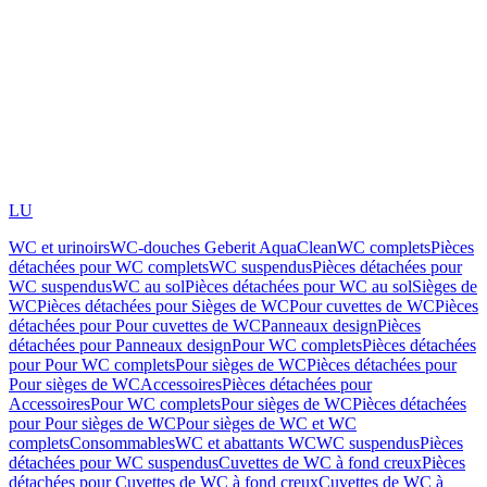
LU
WC et urinoirs
WC-douches Geberit AquaClean
WC complets
Pièces
détachées pour WC complets
WC suspendus
Pièces détachées pour
WC suspendus
WC au sol
Pièces détachées pour WC au sol
Sièges de
WC
Pièces détachées pour Sièges de WC
Pour cuvettes de WC
Pièces
détachées pour Pour cuvettes de WC
Panneaux design
Pièces
détachées pour Panneaux design
Pour WC complets
Pièces détachées
pour Pour WC complets
Pour sièges de WC
Pièces détachées pour
Pour sièges de WC
Accessoires
Pièces détachées pour
Accessoires
Pour WC complets
Pour sièges de WC
Pièces détachées
pour Pour sièges de WC
Pour sièges de WC et WC
complets
Consommables
WC et abattants WC
WC suspendus
Pièces
détachées pour WC suspendus
Cuvettes de WC à fond creux
Pièces
détachées pour Cuvettes de WC à fond creux
Cuvettes de WC à