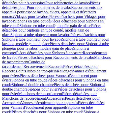
détachées pour Accessoires
Pour robinetteries de lavabo
Pièces
détachées pour Pour robinetteries de lavabo
Raccordements aux
appareils pour espace lavabo, éviers, appareils et déversoirs
muraux
Vidages pour lavabos
Pièces détachées pour Vidages pour
lavabos
Siphons en tube coudé
Pièces détachées pour Siphons en
tube coudé
Siphons en tube coudé, modèle gain de place
Pièces
détachées pour Siphons en tube coudé, modèle gain de
place
Siphons à tube plongeur pour lavabos
Pièces détachées pour
Siphons à tube plongeur pour lavabos
Siphons à tube plongeur pour
lavabos, modèle gain de place
Pièces détachées pour Siphons à tube
plongeur pour lavabos, modèle gain de place
Siphons à
encastrer
Pièces détachées pour Siphons à encastrer
Raccordements
de lavabo
Pièces détachées pour Raccordements de lavabo
Manchons
de raccordement
Coudes de
raccordement
Recouvrements
Raccords
Pièces détachées pour
Raccords
Joints
Tubes de trop-plein
Rallonges
Vannes d'écoulement
pour éviers
Pièces détachées pour Vannes d'écoulement pour
éviers
Siphons en tube coudé
Pièces détachées pour Siphons en tube
coudé
Siphons à double chambre
Pièces détachées pour Siphons à
double chambre
Siphons pour évier
Pièces détachées pour Siphons
pour évier
Manchons de raccordement
Pièces détachées pour
Manchons de raccordement
Accessoires
Pièces détachées pour
Accessoires
Vannes d'écoulement pour appareils
Pièces détachées
pour Vannes d'écoulement pour appareils
Siphons en tube
coudé
Pièces détachées pour Siphons en tube coudé
Siphons à