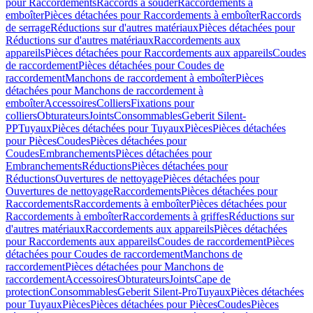
pour Raccordements
Raccords à souder
Raccordements à
emboîter
Pièces détachées pour Raccordements à emboîter
Raccords
de serrage
Réductions sur d'autres matériaux
Pièces détachées pour
Réductions sur d'autres matériaux
Raccordements aux
appareils
Pièces détachées pour Raccordements aux appareils
Coudes
de raccordement
Pièces détachées pour Coudes de
raccordement
Manchons de raccordement à emboîter
Pièces
détachées pour Manchons de raccordement à
emboîter
Accessoires
Colliers
Fixations pour
colliers
Obturateurs
Joints
Consommables
Geberit Silent-
PP
Tuyaux
Pièces détachées pour Tuyaux
Pièces
Pièces détachées
pour Pièces
Coudes
Pièces détachées pour
Coudes
Embranchements
Pièces détachées pour
Embranchements
Réductions
Pièces détachées pour
Réductions
Ouvertures de nettoyage
Pièces détachées pour
Ouvertures de nettoyage
Raccordements
Pièces détachées pour
Raccordements
Raccordements à emboîter
Pièces détachées pour
Raccordements à emboîter
Raccordements à griffes
Réductions sur
d'autres matériaux
Raccordements aux appareils
Pièces détachées
pour Raccordements aux appareils
Coudes de raccordement
Pièces
détachées pour Coudes de raccordement
Manchons de
raccordement
Pièces détachées pour Manchons de
raccordement
Accessoires
Obturateurs
Joints
Cape de
protection
Consommables
Geberit Silent-Pro
Tuyaux
Pièces détachées
pour Tuyaux
Pièces
Pièces détachées pour Pièces
Coudes
Pièces