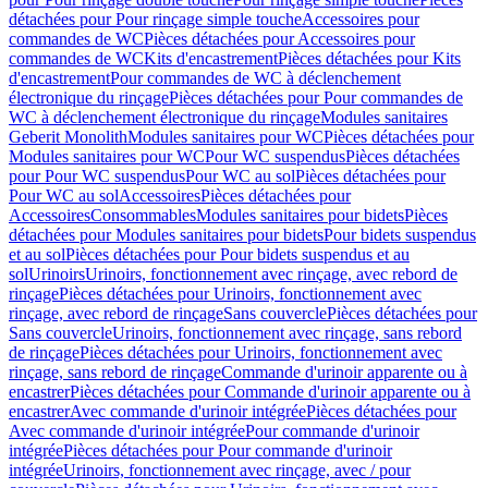
détachées pour Pour rinçage simple touche
Accessoires pour
commandes de WC
Pièces détachées pour Accessoires pour
commandes de WC
Kits d'encastrement
Pièces détachées pour Kits
d'encastrement
Pour commandes de WC à déclenchement
électronique du rinçage
Pièces détachées pour Pour commandes de
WC à déclenchement électronique du rinçage
Modules sanitaires
Geberit Monolith
Modules sanitaires pour WC
Pièces détachées pour
Modules sanitaires pour WC
Pour WC suspendus
Pièces détachées
pour Pour WC suspendus
Pour WC au sol
Pièces détachées pour
Pour WC au sol
Accessoires
Pièces détachées pour
Accessoires
Consommables
Modules sanitaires pour bidets
Pièces
détachées pour Modules sanitaires pour bidets
Pour bidets suspendus
et au sol
Pièces détachées pour Pour bidets suspendus et au
sol
Urinoirs
Urinoirs, fonctionnement avec rinçage, avec rebord de
rinçage
Pièces détachées pour Urinoirs, fonctionnement avec
rinçage, avec rebord de rinçage
Sans couvercle
Pièces détachées pour
Sans couvercle
Urinoirs, fonctionnement avec rinçage, sans rebord
de rinçage
Pièces détachées pour Urinoirs, fonctionnement avec
rinçage, sans rebord de rinçage
Commande d'urinoir apparente ou à
encastrer
Pièces détachées pour Commande d'urinoir apparente ou à
encastrer
Avec commande d'urinoir intégrée
Pièces détachées pour
Avec commande d'urinoir intégrée
Pour commande d'urinoir
intégrée
Pièces détachées pour Pour commande d'urinoir
intégrée
Urinoirs, fonctionnement avec rinçage, avec / pour