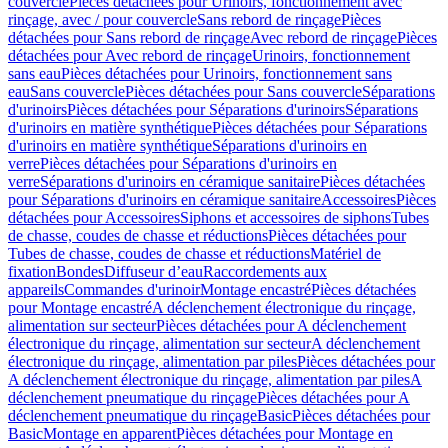
couvercle
Pièces détachées pour Urinoirs, fonctionnement avec
rinçage, avec / pour couvercle
Sans rebord de rinçage
Pièces
détachées pour Sans rebord de rinçage
Avec rebord de rinçage
Pièces
détachées pour Avec rebord de rinçage
Urinoirs, fonctionnement
sans eau
Pièces détachées pour Urinoirs, fonctionnement sans
eau
Sans couvercle
Pièces détachées pour Sans couvercle
Séparations
d'urinoirs
Pièces détachées pour Séparations d'urinoirs
Séparations
d'urinoirs en matière synthétique
Pièces détachées pour Séparations
d'urinoirs en matière synthétique
Séparations d'urinoirs en
verre
Pièces détachées pour Séparations d'urinoirs en
verre
Séparations d'urinoirs en céramique sanitaire
Pièces détachées
pour Séparations d'urinoirs en céramique sanitaire
Accessoires
Pièces
détachées pour Accessoires
Siphons et accessoires de siphons
Tubes
de chasse, coudes de chasse et réductions
Pièces détachées pour
Tubes de chasse, coudes de chasse et réductions
Matériel de
fixation
Bondes
Diffuseur d’eau
Raccordements aux
appareils
Commandes d'urinoir
Montage encastré
Pièces détachées
pour Montage encastré
A déclenchement électronique du rinçage,
alimentation sur secteur
Pièces détachées pour A déclenchement
électronique du rinçage, alimentation sur secteur
A déclenchement
électronique du rinçage, alimentation par piles
Pièces détachées pour
A déclenchement électronique du rinçage, alimentation par piles
A
déclenchement pneumatique du rinçage
Pièces détachées pour A
déclenchement pneumatique du rinçage
Basic
Pièces détachées pour
Basic
Montage en apparent
Pièces détachées pour Montage en