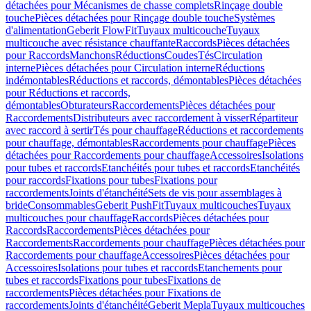
détachées pour Mécanismes de chasse complets
Rinçage double
touche
Pièces détachées pour Rinçage double touche
Systèmes
d'alimentation
Geberit FlowFit
Tuyaux multicouche
Tuyaux
multicouche avec résistance chauffante
Raccords
Pièces détachées
pour Raccords
Manchons
Réductions
Coudes
Tés
Circulation
interne
Pièces détachées pour Circulation interne
Réductions
indémontables
Réductions et raccords, démontables
Pièces détachées
pour Réductions et raccords,
démontables
Obturateurs
Raccordements
Pièces détachées pour
Raccordements
Distributeurs avec raccordement à visser
Répartiteur
avec raccord à sertir
Tés pour chauffage
Réductions et raccordements
pour chauffage, démontables
Raccordements pour chauffage
Pièces
détachées pour Raccordements pour chauffage
Accessoires
Isolations
pour tubes et raccords
Etanchéités pour tubes et raccords
Etanchéités
pour raccords
Fixations pour tubes
Fixations pour
raccordements
Joints d'étanchéité
Sets de vis pour assemblages à
bride
Consommables
Geberit PushFit
Tuyaux multicouches
Tuyaux
multicouches pour chauffage
Raccords
Pièces détachées pour
Raccords
Raccordements
Pièces détachées pour
Raccordements
Raccordements pour chauffage
Pièces détachées pour
Raccordements pour chauffage
Accessoires
Pièces détachées pour
Accessoires
Isolations pour tubes et raccords
Etanchements pour
tubes et raccords
Fixations pour tubes
Fixations de
raccordements
Pièces détachées pour Fixations de
raccordements
Joints d'étanchéité
Geberit Mepla
Tuyaux multicouches