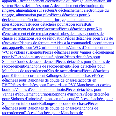
apparent
A déclenchement électronique du rinçage, alimentation sur
secteur
Pièces détachées pour A déclenchement électronique du
rinçage, alimentation sur secteur
A déclenchement électronique du
rinçage, alimentation par piles
Pièces détachées pour A
déclenchement électronique du rinçage, alimentation par
piles
Accessoires
Pièces détachées pour Accessoires
Kits
d'encastrement et de remplacement
Pièces détachées pour Kits
d'encastrement et de remplacement
Tubes de chasse, coudes de
chasse et réductions
Sets de rénovation
Pièces détachées pour Sets de
rénovation
Plaques de fermeture
Aides à la commande
Raccordements
aux appareils pour WC, urinoirs et bidets
Vannes d'écoulement pour
WC et vidoirs suspendus
Pièces détachées pour Vannes d'écoulement
pour WC et vidoirs suspendus
Siphons
Pièces détachées pour
Siphons
Coudes de raccordement
Pièces détachées pour Coudes de
raccordement
Manchons de raccordement
Pièces détachées pour
Manchons de raccordement
Kits de raccordement
Pièces détachées
pour Kits de raccordement
Rallonges de coude de chasse
Pièces
détachées pour Rallonges de coude de chasse
Raccords en
PVC
Pièces détachées pour Raccords en PVC
Manchettes et cache-
boulons
Vannes d'écoulement d'urinoirs
Pièces détachées pour
Vannes d'écoulement d'urinoirs
Siphons d'urinoirs
Pièces détachées
pour Siphons d'urinoirs
Siphons en tube coudé
Pièces détachées pour
Siphons en tube coudé
Rallonges de coude de chasse
Pièces
détachées pour Rallonges de coude de chasse
Manchons de
raccordement
Pièces détachées pour Manchons de