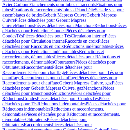
Acier Carbone
Etanchements pour tubes et raccords
Fixations pour
tubes
Fixations de raccordements
Joints d'étanchéité
Sets de vis pour
assemblages de brides
Geberit Mapress Cuivre
Geberit Mapress
Cuivre
Pièces détachées pour Geberit Mapress
Cuivre
Manchons
Pièces détachées pour Manchons
Réductions
Pièces
détachées pour Réductions
Coudes
Pièces détachées pour
Coudes
Tés
Pièces détachées pour Tés
Circulation interne
Pièces
détachées pour Circulation interne
Raccords en croix
Pièces
détachées pour Raccords en croix
Réductions indémontables
Pièces
détachées pour Réductions indémontables
Réductions et
raccordements, démontables
Pièces détachées pour Réductions et
raccordements, démontables
Obturateurs
Pièces détachées pour
Obturateurs
Raccordements
Pièces détachées pour
Raccordements
Tés pour chauffage
Pièces détachées pour Tés pour
chauffage
Raccordements pour chauffage
Pièces détachées pour
Raccordements pour chauffage
Geberit Mapress Cuivre, gaz
Pièces
détachées pour Geberit Mapress Cuivre, gaz
Manchons
Pièces
détachées pour Manchons
Réductions
Pièces détachées pour
Réductions
Coudes
Pièces détachées pour Coudes
Tés
Pièces
détachées pour Tés
Réductions indémontables
Pièces détachées pour
Réductions indémontables
Réductions et raccordements,
démontables
Pièces détachées pour Réductions et raccordements,
démontables
Obturateurs
Pièces détachées pour
Obturateurs
Raccordements
Pièces détachées pour
Raccordements
Accessoires pour Geberit Mapress Cuivre
Pièces