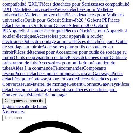
compatibilité [2XL]
Pièces détachées pour Sertisseuses compatibilité
[2XL]
Mallettes universelles
Pièces détachées pour Mallettes
universelles
Mallettes universelles
Pièces détachées pour Mallettes
universelles
Outils pour Geberit Silent-db20 / Geberit PE
Pièces
détachées pour Outils pour Geberit Silent-db20 / Geberit
PE
Appareils à souder électriques
Pièces détachées pour Appareils à
souder électriques
Accessoires pour appareils à souder
électriques
Outils de soudage au miroir
Pièces détachées pour Outils
de soudage au miroir
Accessoires pour outils de soudage au
miroir
Pièces détachées pour Accessoires pour outils de soudage au
miroir
Outils de préparation de tube
Pièces détachées pour Outils de
préparation de tube
Accessoires pour outils de préparation de
tubes
Aides à la commande
Télécommandes
Composants
réseau
Pièces détachées pour Composants réseau
Gateways
Pièces
détachées pour Gateways
Convertisseurs
Pièces détachées pour
Convertisseurs
Matériel de montage
Geberit Connect
Gateways
Pièces
détachées pour Gateways
Convertisseur
Pièces détachées pour
Convertisseur
Matériel de montage
Catégories de produits
Lignes de salle de bains
Nouveautés