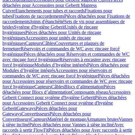
détachées pour Accessoires pour Geberit Mapress
Cuivre
Etanchements pour tubes et raccords
Fixations pour
tubes
Fixations de raccordements
Pièces détachées pour Fixations de
raccordements
Joints d'étanchéité
Sets de vis pour assemblages de
brides
Système d'hygiène Geberit
Unités de rinçage
hygiéniques
Pièces détachées pour Unités de rinçage
hygiéniques
Accessoires pour unités de rinçage
hygiéniques
Capteurs
Câbles
Couvertures et plaques de
fermeture
Réservoirs et commandes de WC avec rinçage forcé
hygiénique
Pièces détachées pour Réservoirs et commandes de WC
avec rinçage forcé hygiénique
Réservoirs à encastrer avec rinçage
forcé hygiénique
Modules d’hygiène intégrés
Pièces détachées pour
Modules d’hygiène intégrés
Accessoires pour réservoirs et
commandes de WC avec rinçage forcé hygiénique
Pièces détachées
pour Accessoires pour réservoirs et commandes de WC avec rinçage
forcé hygiénique
Capteurs
Câbles
Blocs d’alimentation
Pièces
détachées pour Blocs d’alimentation
Composants réseau
Accessoires
Geberit Connect pour système d'hygiène Geberit
Pièces détachées
pour Accessoires Geberit Connect pour système d'hygiène
Geberit
Gateways
Pièces détachées pour
Gateways
Convertisseurs
Pièces détachées pour
Convertisseurs
Capteurs
Matériel de montage
Armatures brutes
Vannes
à siège incliné
Pièces détachées pour Vannes à siège incliné
Avec
raccords à sertir FlowFit
Pièces détachées pour Avec raccords à sertir