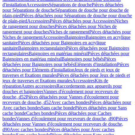
d'installation
Accessoires
Séparations de douche
Pièces détachées
pour Séparations de douche
Séparations de douche pour douche de
plain-pied
Pièces détachées pour Séparations de douche pour douche
de plain-pied
Accessoires
Pièces détachées pour Accessoires
Niches
de rangement pour douches
Pièces détachées pour Niches de
rangement pour douches
Niches de rangement
Pièces détachées pour
Niches de rangement
Accessoires
Baignoires
Baignoires en acrylique
sanitaire
Pièces détachées pour Baignoires en acrylique
sanitaire
Baignoires rectangulaires
Pièces détachées pour Baignoires
rectangulaires
Baignoires en matériau minéral
Pièces détachées pour
Baignoires en matériau minéral
Baignoires pour bébés
Pièces
détachées pour Baignoires pour bébés
Eléments d'installation
Pièces
détachées pour Eléments d'installation
Jeux de pieds et jeux de
traverses et fixations murales
Pièces détachées pour Jeux de pieds et
jeux de traverses et fixations murales
Accessoires
Kits de
réparation
Autres accessoires
Raccordements aux appareils pour
douches et baignoires
Vannes d'écoulement pour receveurs de
douche, d52
Pièces détachées pour Vannes d'écoulement pour
receveurs de douche, d52
Avec caches bondes
Pièces détachées pour
Avec caches bondes
Sans cache bonde
Pièces détachées pour Sans
cache bonde
Caches bondes
Pièces détachées pour Caches
bondes
Vannes d'écoulement pour receveurs de douche, d90
Pièces
détachées pour Vannes d'écoulement pour receveurs de douche,
d90
Avec caches bondes
Pièces détachées pour Avec caches
bondes
Sans cache bonde
Pièces détachées pour Sans cache