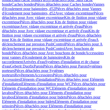
bonde
Caches bondes
Pièces détachées pour Caches bondes
Vannes
d'écoulement pour baignoires, d52
Pièces détachées pour Vannes
d'écoulement pour baignoires, d52
Avec vidage excentrique
Pièces
détachées pour Avec vidage excentrique
Kits de finition pour vidage
excentrique
Pièces détachées pour Kits de finition pour vidage
excentrique
Avec vidage excentrique et arrivée d'eau
Pièces
détachées pour Avec vidage excentrique et arrivée d'eau
Kits de
finition pour vidage excentrique et arrivée d'eau
Pièces détachées
pour Kits de finition pour vidage excentrique et arrivée d'eau
A
déclenchement par pression PushControl
Pièces détachées pour A
déclenchement par pression PushControl
Avec bouchons de
bonde
Pièces détachées pour Avec bouchons de bonde
Accessoires
pour vannes d'écoulement de baignoires
Kits de
raccordement
Arrivées d'eau
Systèmes d'installation et de chasse
d'eau
Geberit Duofix
Parois
Pièces détachées pour Parois
Systèmes
porteurs
Pièces détachées pour Systèmes
porteurs
Revêtements
Accessoires
Pièces détachées pour
Accessoires
Eléments d'installation
Pièces détachées pour Eléments
d'installation
Eléments d'installation pour WC
Pièces détachées pour
Eléments d'installation pour WC
Eléments d'installation pour
lavabos
Pièces détachées pour Eléments d'installation pour
lavabos
Eléments d'installation pour bidets
Pièces détachées pour
Eléments d'installation pour bidets
Eléments d'installation pour
urinoirs
Pièces détachées pour Eléments d'installation pour