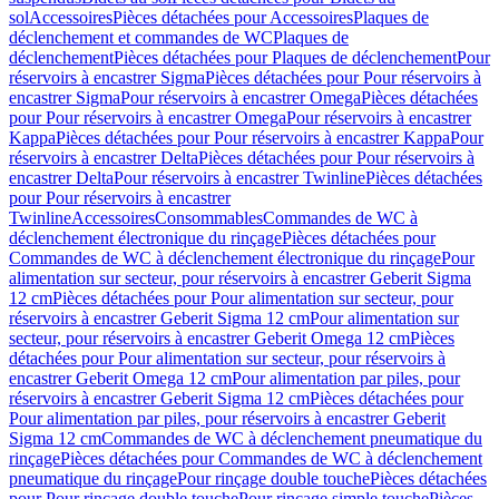
sol
Accessoires
Pièces détachées pour Accessoires
Plaques de
déclenchement et commandes de WC
Plaques de
déclenchement
Pièces détachées pour Plaques de déclenchement
Pour
réservoirs à encastrer Sigma
Pièces détachées pour Pour réservoirs à
encastrer Sigma
Pour réservoirs à encastrer Omega
Pièces détachées
pour Pour réservoirs à encastrer Omega
Pour réservoirs à encastrer
Kappa
Pièces détachées pour Pour réservoirs à encastrer Kappa
Pour
réservoirs à encastrer Delta
Pièces détachées pour Pour réservoirs à
encastrer Delta
Pour réservoirs à encastrer Twinline
Pièces détachées
pour Pour réservoirs à encastrer
Twinline
Accessoires
Consommables
Commandes de WC à
déclenchement électronique du rinçage
Pièces détachées pour
Commandes de WC à déclenchement électronique du rinçage
Pour
alimentation sur secteur, pour réservoirs à encastrer Geberit Sigma
12 cm
Pièces détachées pour Pour alimentation sur secteur, pour
réservoirs à encastrer Geberit Sigma 12 cm
Pour alimentation sur
secteur, pour réservoirs à encastrer Geberit Omega 12 cm
Pièces
détachées pour Pour alimentation sur secteur, pour réservoirs à
encastrer Geberit Omega 12 cm
Pour alimentation par piles, pour
réservoirs à encastrer Geberit Sigma 12 cm
Pièces détachées pour
Pour alimentation par piles, pour réservoirs à encastrer Geberit
Sigma 12 cm
Commandes de WC à déclenchement pneumatique du
rinçage
Pièces détachées pour Commandes de WC à déclenchement
pneumatique du rinçage
Pour rinçage double touche
Pièces détachées
pour Pour rinçage double touche
Pour rinçage simple touche
Pièces