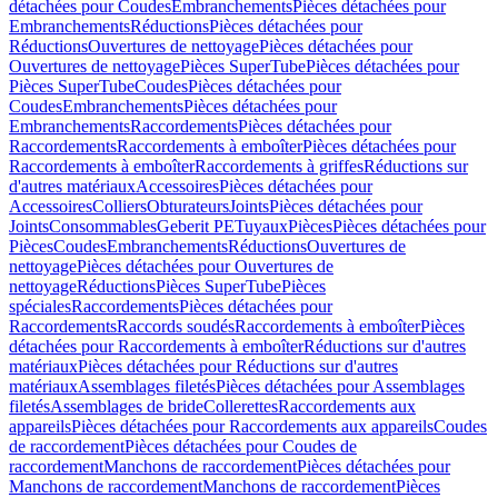
détachées pour Coudes
Embranchements
Pièces détachées pour
Embranchements
Réductions
Pièces détachées pour
Réductions
Ouvertures de nettoyage
Pièces détachées pour
Ouvertures de nettoyage
Pièces SuperTube
Pièces détachées pour
Pièces SuperTube
Coudes
Pièces détachées pour
Coudes
Embranchements
Pièces détachées pour
Embranchements
Raccordements
Pièces détachées pour
Raccordements
Raccordements à emboîter
Pièces détachées pour
Raccordements à emboîter
Raccordements à griffes
Réductions sur
d'autres matériaux
Accessoires
Pièces détachées pour
Accessoires
Colliers
Obturateurs
Joints
Pièces détachées pour
Joints
Consommables
Geberit PE
Tuyaux
Pièces
Pièces détachées pour
Pièces
Coudes
Embranchements
Réductions
Ouvertures de
nettoyage
Pièces détachées pour Ouvertures de
nettoyage
Réductions
Pièces SuperTube
Pièces
spéciales
Raccordements
Pièces détachées pour
Raccordements
Raccords soudés
Raccordements à emboîter
Pièces
détachées pour Raccordements à emboîter
Réductions sur d'autres
matériaux
Pièces détachées pour Réductions sur d'autres
matériaux
Assemblages filetés
Pièces détachées pour Assemblages
filetés
Assemblages de bride
Collerettes
Raccordements aux
appareils
Pièces détachées pour Raccordements aux appareils
Coudes
de raccordement
Pièces détachées pour Coudes de
raccordement
Manchons de raccordement
Pièces détachées pour
Manchons de raccordement
Manchons de raccordement
Pièces