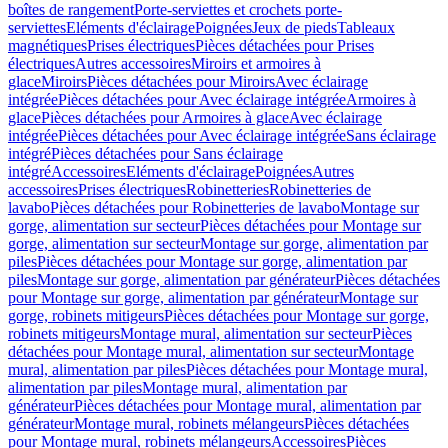
boîtes de rangement
Porte-serviettes et crochets porte-
serviettes
Eléments d'éclairage
Poignées
Jeux de pieds
Tableaux
magnétiques
Prises électriques
Pièces détachées pour Prises
électriques
Autres accessoires
Miroirs et armoires à
glace
Miroirs
Pièces détachées pour Miroirs
Avec éclairage
intégrée
Pièces détachées pour Avec éclairage intégrée
Armoires à
glace
Pièces détachées pour Armoires à glace
Avec éclairage
intégrée
Pièces détachées pour Avec éclairage intégrée
Sans éclairage
intégré
Pièces détachées pour Sans éclairage
intégré
Accessoires
Eléments d'éclairage
Poignées
Autres
accessoires
Prises électriques
Robinetteries
Robinetteries de
lavabo
Pièces détachées pour Robinetteries de lavabo
Montage sur
gorge, alimentation sur secteur
Pièces détachées pour Montage sur
gorge, alimentation sur secteur
Montage sur gorge, alimentation par
piles
Pièces détachées pour Montage sur gorge, alimentation par
piles
Montage sur gorge, alimentation par générateur
Pièces détachées
pour Montage sur gorge, alimentation par générateur
Montage sur
gorge, robinets mitigeurs
Pièces détachées pour Montage sur gorge,
robinets mitigeurs
Montage mural, alimentation sur secteur
Pièces
détachées pour Montage mural, alimentation sur secteur
Montage
mural, alimentation par piles
Pièces détachées pour Montage mural,
alimentation par piles
Montage mural, alimentation par
générateur
Pièces détachées pour Montage mural, alimentation par
générateur
Montage mural, robinets mélangeurs
Pièces détachées
pour Montage mural, robinets mélangeurs
Accessoires
Pièces