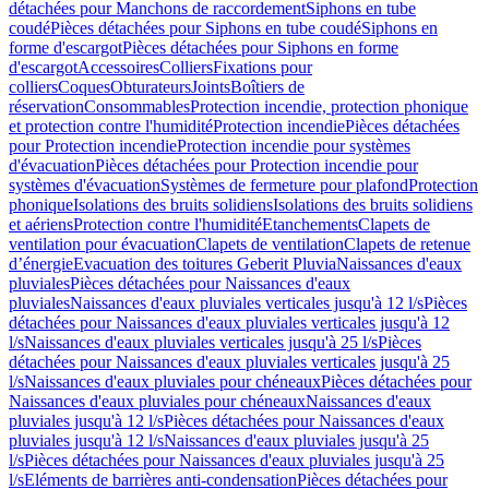
détachées pour Manchons de raccordement
Siphons en tube
coudé
Pièces détachées pour Siphons en tube coudé
Siphons en
forme d'escargot
Pièces détachées pour Siphons en forme
d'escargot
Accessoires
Colliers
Fixations pour
colliers
Coques
Obturateurs
Joints
Boîtiers de
réservation
Consommables
Protection incendie, protection phonique
et protection contre l'humidité
Protection incendie
Pièces détachées
pour Protection incendie
Protection incendie pour systèmes
d'évacuation
Pièces détachées pour Protection incendie pour
systèmes d'évacuation
Systèmes de fermeture pour plafond
Protection
phonique
Isolations des bruits solidiens
Isolations des bruits solidiens
et aériens
Protection contre l'humidité
Etanchements
Clapets de
ventilation pour évacuation
Clapets de ventilation
Clapets de retenue
d’énergie
Evacuation des toitures Geberit Pluvia
Naissances d'eaux
pluviales
Pièces détachées pour Naissances d'eaux
pluviales
Naissances d'eaux pluviales verticales jusqu'à 12 l/s
Pièces
détachées pour Naissances d'eaux pluviales verticales jusqu'à 12
l/s
Naissances d'eaux pluviales verticales jusqu'à 25 l/s
Pièces
détachées pour Naissances d'eaux pluviales verticales jusqu'à 25
l/s
Naissances d'eaux pluviales pour chéneaux
Pièces détachées pour
Naissances d'eaux pluviales pour chéneaux
Naissances d'eaux
pluviales jusqu'à 12 l/s
Pièces détachées pour Naissances d'eaux
pluviales jusqu'à 12 l/s
Naissances d'eaux pluviales jusqu'à 25
l/s
Pièces détachées pour Naissances d'eaux pluviales jusqu'à 25
l/s
Eléments de barrières anti-condensation
Pièces détachées pour