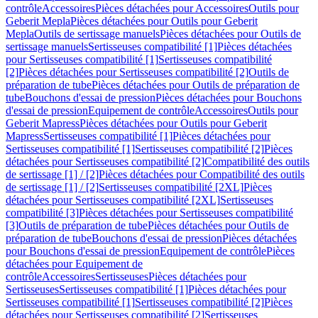
contrôle
Accessoires
Pièces détachées pour Accessoires
Outils pour
Geberit Mepla
Pièces détachées pour Outils pour Geberit
Mepla
Outils de sertissage manuels
Pièces détachées pour Outils de
sertissage manuels
Sertisseuses compatibilité [1]
Pièces détachées
pour Sertisseuses compatibilité [1]
Sertisseuses compatibilité
[2]
Pièces détachées pour Sertisseuses compatibilité [2]
Outils de
préparation de tube
Pièces détachées pour Outils de préparation de
tube
Bouchons d'essai de pression
Pièces détachées pour Bouchons
d'essai de pression
Equipement de contrôle
Accessoires
Outils pour
Geberit Mapress
Pièces détachées pour Outils pour Geberit
Mapress
Sertisseuses compatibilité [1]
Pièces détachées pour
Sertisseuses compatibilité [1]
Sertisseuses compatibilité [2]
Pièces
détachées pour Sertisseuses compatibilité [2]
Compatibilité des outils
de sertissage [1] / [2]
Pièces détachées pour Compatibilité des outils
de sertissage [1] / [2]
Sertisseuses compatibilité [2XL]
Pièces
détachées pour Sertisseuses compatibilité [2XL]
Sertisseuses
compatibilité [3]
Pièces détachées pour Sertisseuses compatibilité
[3]
Outils de préparation de tube
Pièces détachées pour Outils de
préparation de tube
Bouchons d'essai de pression
Pièces détachées
pour Bouchons d'essai de pression
Equipement de contrôle
Pièces
détachées pour Equipement de
contrôle
Accessoires
Sertisseuses
Pièces détachées pour
Sertisseuses
Sertisseuses compatibilité [1]
Pièces détachées pour
Sertisseuses compatibilité [1]
Sertisseuses compatibilité [2]
Pièces
détachées pour Sertisseuses compatibilité [2]
Sertisseuses