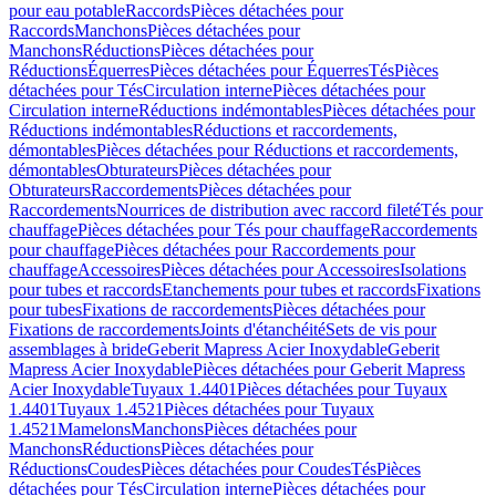
pour eau potable
Raccords
Pièces détachées pour
Raccords
Manchons
Pièces détachées pour
Manchons
Réductions
Pièces détachées pour
Réductions
Équerres
Pièces détachées pour Équerres
Tés
Pièces
détachées pour Tés
Circulation interne
Pièces détachées pour
Circulation interne
Réductions indémontables
Pièces détachées pour
Réductions indémontables
Réductions et raccordements,
démontables
Pièces détachées pour Réductions et raccordements,
démontables
Obturateurs
Pièces détachées pour
Obturateurs
Raccordements
Pièces détachées pour
Raccordements
Nourrices de distribution avec raccord fileté
Tés pour
chauffage
Pièces détachées pour Tés pour chauffage
Raccordements
pour chauffage
Pièces détachées pour Raccordements pour
chauffage
Accessoires
Pièces détachées pour Accessoires
Isolations
pour tubes et raccords
Etanchements pour tubes et raccords
Fixations
pour tubes
Fixations de raccordements
Pièces détachées pour
Fixations de raccordements
Joints d'étanchéité
Sets de vis pour
assemblages à bride
Geberit Mapress Acier Inoxydable
Geberit
Mapress Acier Inoxydable
Pièces détachées pour Geberit Mapress
Acier Inoxydable
Tuyaux 1.4401
Pièces détachées pour Tuyaux
1.4401
Tuyaux 1.4521
Pièces détachées pour Tuyaux
1.4521
Mamelons
Manchons
Pièces détachées pour
Manchons
Réductions
Pièces détachées pour
Réductions
Coudes
Pièces détachées pour Coudes
Tés
Pièces
détachées pour Tés
Circulation interne
Pièces détachées pour