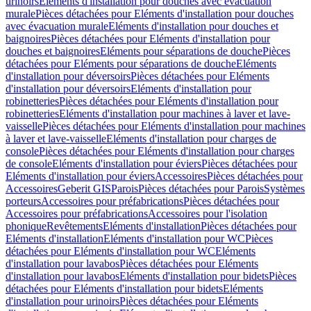
urinoirs
Eléments d'installation pour douches avec évacuation
murale
Pièces détachées pour Eléments d'installation pour douches
avec évacuation murale
Eléments d'installation pour douches et
baignoires
Pièces détachées pour Eléments d'installation pour
douches et baignoires
Eléments pour séparations de douche
Pièces
détachées pour Eléments pour séparations de douche
Eléments
d'installation pour déversoirs
Pièces détachées pour Eléments
d'installation pour déversoirs
Eléments d'installation pour
robinetteries
Pièces détachées pour Eléments d'installation pour
robinetteries
Eléments d'installation pour machines à laver et lave-
vaisselle
Pièces détachées pour Eléments d'installation pour machines
à laver et lave-vaisselle
Eléments d'installation pour charges de
console
Pièces détachées pour Eléments d'installation pour charges
de console
Eléments d'installation pour éviers
Pièces détachées pour
Eléments d'installation pour éviers
Accessoires
Pièces détachées pour
Accessoires
Geberit GIS
Parois
Pièces détachées pour Parois
Systèmes
porteurs
Accessoires pour préfabrications
Pièces détachées pour
Accessoires pour préfabrications
Accessoires pour l'isolation
phonique
Revêtements
Eléments d'installation
Pièces détachées pour
Eléments d'installation
Eléments d'installation pour WC
Pièces
détachées pour Eléments d'installation pour WC
Eléments
d'installation pour lavabos
Pièces détachées pour Eléments
d'installation pour lavabos
Eléments d'installation pour bidets
Pièces
détachées pour Eléments d'installation pour bidets
Eléments
d'installation pour urinoirs
Pièces détachées pour Eléments