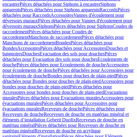
encastrer
Pièces détachées pour Siphons à encastrer
Siphons
apparents
Pièces détachées pour Siphons apparents
Raccords
Pièces
détachées pour Raccords
Accessoires
Vannes d'écoulement pour
déversoirs muraux
Pièces détachées pour Vannes d'écoulement pour
déversoirs muraux
Siphons
Pièces détachées pour Siphons
Coudes de
raccordement
Pièces détachées pour Coudes de
raccordement
Manchons de raccordement
Pièces détachées pour
Manchons de raccordement
Bondes
Pièces détachées pour
Bondes
Accessoires
Pièces détachées pour Accessoires
Douches et
baignoires
Douches
Evacuation des sols pour douches
Pièces
détachées pour Evacuation des sols pour douches
Ecoulements de
douche
Pièces détachées pour Ecoulements de douche
Accessoires
pour écoulements de douche
Pièces détachées pour Accessoires pour
écoulements de douche
Bondes pour douches de plain-pied
Pièces
détachées pour Bondes pour douches de plain-pied
Accessoires pour
bondes pour douches de plain-pied
Pièces détachées pour
Accessoires pour bondes pour douches de plain-pied
Evacuations
murales
Pièces détachées pour Evacuations murales
Accessoires pour
évacuations murales
Pièces détachées pour Accessoires pour
évacuations murales
Receveurs de douche
Pièces détachées pour
Receveurs de douche
Receveurs de douche en matériau minéral et
éléments d’installation Geberit Duofix
Receveurs de douche en
matériau minéral
Pièces détachées pour Receveurs de douche en
matériau minéral
Receveurs de douche en acrylique
sanitaire
Eléments d'installation
Pièces détachées pour Eléments