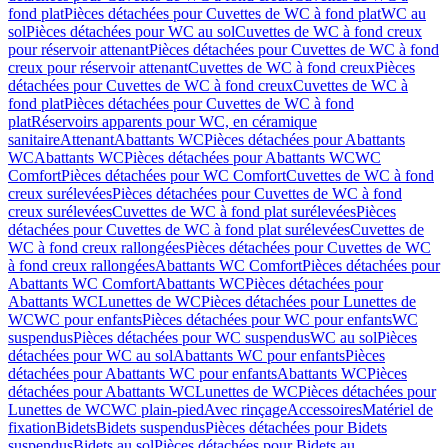
fond plat
Pièces détachées pour Cuvettes de WC à fond plat
WC au
sol
Pièces détachées pour WC au sol
Cuvettes de WC à fond creux
pour réservoir attenant
Pièces détachées pour Cuvettes de WC à fond
creux pour réservoir attenant
Cuvettes de WC à fond creux
Pièces
détachées pour Cuvettes de WC à fond creux
Cuvettes de WC à
fond plat
Pièces détachées pour Cuvettes de WC à fond
plat
Réservoirs apparents pour WC, en céramique
sanitaire
Attenant
Abattants WC
Pièces détachées pour Abattants
WC
Abattants WC
Pièces détachées pour Abattants WC
WC
Comfort
Pièces détachées pour WC Comfort
Cuvettes de WC à fond
creux surélevées
Pièces détachées pour Cuvettes de WC à fond
creux surélevées
Cuvettes de WC à fond plat surélevées
Pièces
détachées pour Cuvettes de WC à fond plat surélevées
Cuvettes de
WC à fond creux rallongées
Pièces détachées pour Cuvettes de WC
à fond creux rallongées
Abattants WC Comfort
Pièces détachées pour
Abattants WC Comfort
Abattants WC
Pièces détachées pour
Abattants WC
Lunettes de WC
Pièces détachées pour Lunettes de
WC
WC pour enfants
Pièces détachées pour WC pour enfants
WC
suspendus
Pièces détachées pour WC suspendus
WC au sol
Pièces
détachées pour WC au sol
Abattants WC pour enfants
Pièces
détachées pour Abattants WC pour enfants
Abattants WC
Pièces
détachées pour Abattants WC
Lunettes de WC
Pièces détachées pour
Lunettes de WC
WC plain-pied
Avec rinçage
Accessoires
Matériel de
fixation
Bidets
Bidets suspendus
Pièces détachées pour Bidets
suspendus
Bidets au sol
Pièces détachées pour Bidets au