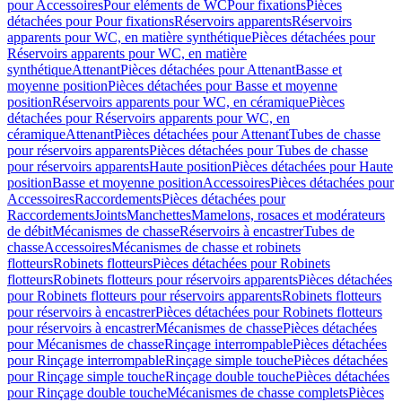
pour Accessoires
Pour eléments de WC
Pour fixations
Pièces
détachées pour Pour fixations
Réservoirs apparents
Réservoirs
apparents pour WC, en matière synthétique
Pièces détachées pour
Réservoirs apparents pour WC, en matière
synthétique
Attenant
Pièces détachées pour Attenant
Basse et
moyenne position
Pièces détachées pour Basse et moyenne
position
Réservoirs apparents pour WC, en céramique
Pièces
détachées pour Réservoirs apparents pour WC, en
céramique
Attenant
Pièces détachées pour Attenant
Tubes de chasse
pour réservoirs apparents
Pièces détachées pour Tubes de chasse
pour réservoirs apparents
Haute position
Pièces détachées pour Haute
position
Basse et moyenne position
Accessoires
Pièces détachées pour
Accessoires
Raccordements
Pièces détachées pour
Raccordements
Joints
Manchettes
Mamelons, rosaces et modérateurs
de débit
Mécanismes de chasse
Réservoirs à encastrer
Tubes de
chasse
Accessoires
Mécanismes de chasse et robinets
flotteurs
Robinets flotteurs
Pièces détachées pour Robinets
flotteurs
Robinets flotteurs pour réservoirs apparents
Pièces détachées
pour Robinets flotteurs pour réservoirs apparents
Robinets flotteurs
pour réservoirs à encastrer
Pièces détachées pour Robinets flotteurs
pour réservoirs à encastrer
Mécanismes de chasse
Pièces détachées
pour Mécanismes de chasse
Rinçage interrompable
Pièces détachées
pour Rinçage interrompable
Rinçage simple touche
Pièces détachées
pour Rinçage simple touche
Rinçage double touche
Pièces détachées
pour Rinçage double touche
Mécanismes de chasse complets
Pièces