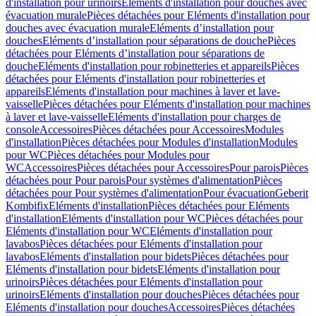
d'installation pour urinoirs
Eléments d'installation pour douches avec
évacuation murale
Pièces détachées pour Eléments d'installation pour
douches avec évacuation murale
Eléments d’installation pour
douches
Eléments d’installation pour séparations de douche
Pièces
détachées pour Eléments d’installation pour séparations de
douche
Eléments d'installation pour robinetteries et appareils
Pièces
détachées pour Eléments d'installation pour robinetteries et
appareils
Eléments d'installation pour machines à laver et lave-
vaisselle
Pièces détachées pour Eléments d'installation pour machines
à laver et lave-vaisselle
Eléments d'installation pour charges de
console
Accessoires
Pièces détachées pour Accessoires
Modules
d'installation
Pièces détachées pour Modules d'installation
Modules
pour WC
Pièces détachées pour Modules pour
WC
Accessoires
Pièces détachées pour Accessoires
Pour parois
Pièces
détachées pour Pour parois
Pour systèmes d'alimentation
Pièces
détachées pour Pour systèmes d'alimentation
Pour évacuation
Geberit
Kombifix
Eléments d'installation
Pièces détachées pour Eléments
d'installation
Eléments d'installation pour WC
Pièces détachées pour
Eléments d'installation pour WC
Eléments d'installation pour
lavabos
Pièces détachées pour Eléments d'installation pour
lavabos
Eléments d'installation pour bidets
Pièces détachées pour
Eléments d'installation pour bidets
Eléments d'installation pour
urinoirs
Pièces détachées pour Eléments d'installation pour
urinoirs
Eléments d'installation pour douches
Pièces détachées pour
Eléments d'installation pour douches
Accessoires
Pièces détachées