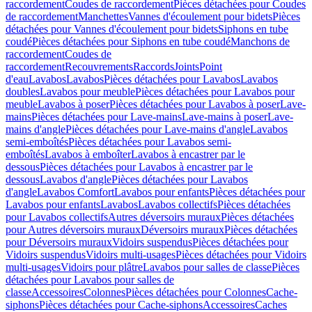
raccordement
Coudes de raccordement
Pièces détachées pour Coudes
de raccordement
Manchettes
Vannes d'écoulement pour bidets
Pièces
détachées pour Vannes d'écoulement pour bidets
Siphons en tube
coudé
Pièces détachées pour Siphons en tube coudé
Manchons de
raccordement
Coudes de
raccordement
Recouvrements
Raccords
Joints
Point
d'eau
Lavabos
Lavabos
Pièces détachées pour Lavabos
Lavabos
doubles
Lavabos pour meuble
Pièces détachées pour Lavabos pour
meuble
Lavabos à poser
Pièces détachées pour Lavabos à poser
Lave-
mains
Pièces détachées pour Lave-mains
Lave-mains à poser
Lave-
mains d'angle
Pièces détachées pour Lave-mains d'angle
Lavabos
semi-emboîtés
Pièces détachées pour Lavabos semi-
emboîtés
Lavabos à emboîter
Lavabos à encastrer par le
dessous
Pièces détachées pour Lavabos à encastrer par le
dessous
Lavabos d'angle
Pièces détachées pour Lavabos
d'angle
Lavabos Comfort
Lavabos pour enfants
Pièces détachées pour
Lavabos pour enfants
Lavabos
Lavabos collectifs
Pièces détachées
pour Lavabos collectifs
Autres déversoirs muraux
Pièces détachées
pour Autres déversoirs muraux
Déversoirs muraux
Pièces détachées
pour Déversoirs muraux
Vidoirs suspendus
Pièces détachées pour
Vidoirs suspendus
Vidoirs multi-usages
Pièces détachées pour Vidoirs
multi-usages
Vidoirs pour plâtre
Lavabos pour salles de classe
Pièces
détachées pour Lavabos pour salles de
classe
Accessoires
Colonnes
Pièces détachées pour Colonnes
Cache-
siphons
Pièces détachées pour Cache-siphons
Accessoires
Caches