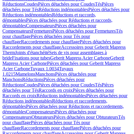
Réductions
Coudes
Pièces détachées pour Coudes
Tés
Pièces
détachées pour Tés
Réductions indémontables
Pièces détachées pour
Réductions indémontables
Réductions et raccords,
démontables
Pièces détachées pour Réductions et raccords,
démontables
Compensateurs
Pièces détachées pour
Compensateurs
Fermetures
Pièces détachées pour Fermetures
Tés
pour chauffage
Pièces détachées pour Tés pour
chauffage
Raccordements pour chauffage
Pièces détachées pour
Raccordements pour chauffage
Accessoires pour Geberit Mapress
Therm
Joints d'étanchéité
Sets de vis pour assemblages à
bride
Fixations pour tubes
Geberit Mapress Acier Carbone
Geberit
Mapress Acier Carbone
Pièces détachées pour Geberit Mapress
Acier Carbone
Tuyaux 1.0034
Tuyaux
1.0215
Mamelons
Manchons
Pièces détachées pour
Manchons
Réductions
Pièces détachées pour
Réductions
Coudes
Pièces détachées pour Coudes
Tés
Pièces
détachées pour Tés
Raccords en croix
Pièces détachées pour
Raccords en croix
Réductions indémontables
Pièces détachées pour
Réductions indémontables
Réductions et raccordements,
démontables
Pièces détachées pour Réductions et raccordements,
démontables
Compensateurs
Pièces détachées pour
Compensateurs
Obturateurs
Pièces détachées pour Obturateurs
Tés
pour chauffage
Pièces détachées pour Tés pour
chauffage
Raccordements pour chauffage
Pièces détachées pour
Raccordements pour chauffage
Accessoires pour Geberit Mapress