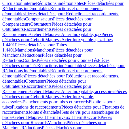
Circulation interne
Réductions indémontables
Pièces détachées pour
Réductions indémontables
Réductions et raccordements,
démontables
Pièces détachées pour Réductions et raccordements,
démontables
Compensateurs
Pièces détachées pour
Compensateurs
Obturateurs
Pièces détachées pour
Obturateurs
Raccordements
Pièces détachées pour
Raccordements
Geberit Mapress Acier Inoxydable, gaz
Pièces
détachées pour Geberit Mapress Acier Inoxydable, gaz
Tubes
1.4401
Pièces détachées pour Tubes
1.4401
Mamelons
Manchons
Pièces détachées pour
Manchons
Réductions
Pièces détachées pour
Réductions
Coudes
Pièces détachées pour Coudes
Tés
Pièces
détachées pour Tés
Réductions indémontables
Pièces détachées pour
Réductions indémontables
Réductions et raccordements,
démontables
Pièces détachées pour Réductions et raccordements,
démontables
Obturateurs
Pièces détachées pour
Obturateurs
Raccordements
Pièces détachées pour
Raccordements
Geberit Mapress Acier Inoxydable, accessoires
Pièces
détachées pour Geberit Mapress Acier Inoxydable,
accessoires
Etanchements pour tubes et raccords
Fixations pour
tubes
Fixations de raccordements
Pièces détachées pour Fixations de
raccordements
Joints d'étanchéité
Sets de vis pour assemblages de
brides
Geberit Mapress Therm
Tuyaux Therm
Raccords
Pièces
détachées pour Raccords
Manchons
Pièces détachées pour
Manchons
Réductions
Pièces détachées pour