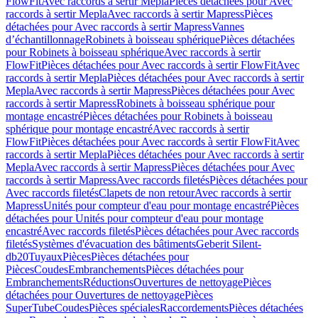
FlowFit
Avec raccords à sertir Mepla
Pièces détachées pour Avec
raccords à sertir Mepla
Avec raccords à sertir Mapress
Pièces
détachées pour Avec raccords à sertir Mapress
Vannes
d’échantillonnage
Robinets à boisseau sphérique
Pièces détachées
pour Robinets à boisseau sphérique
Avec raccords à sertir
FlowFit
Pièces détachées pour Avec raccords à sertir FlowFit
Avec
raccords à sertir Mepla
Pièces détachées pour Avec raccords à sertir
Mepla
Avec raccords à sertir Mapress
Pièces détachées pour Avec
raccords à sertir Mapress
Robinets à boisseau sphérique pour
montage encastré
Pièces détachées pour Robinets à boisseau
sphérique pour montage encastré
Avec raccords à sertir
FlowFit
Pièces détachées pour Avec raccords à sertir FlowFit
Avec
raccords à sertir Mepla
Pièces détachées pour Avec raccords à sertir
Mepla
Avec raccords à sertir Mapress
Pièces détachées pour Avec
raccords à sertir Mapress
Avec raccords filetés
Pièces détachées pour
Avec raccords filetés
Clapets de non retour
Avec raccords à sertir
Mapress
Unités pour compteur d'eau pour montage encastré
Pièces
détachées pour Unités pour compteur d'eau pour montage
encastré
Avec raccords filetés
Pièces détachées pour Avec raccords
filetés
Systèmes d'évacuation des bâtiments
Geberit Silent-
db20
Tuyaux
Pièces
Pièces détachées pour
Pièces
Coudes
Embranchements
Pièces détachées pour
Embranchements
Réductions
Ouvertures de nettoyage
Pièces
détachées pour Ouvertures de nettoyage
Pièces
SuperTube
Coudes
Pièces spéciales
Raccordements
Pièces détachées