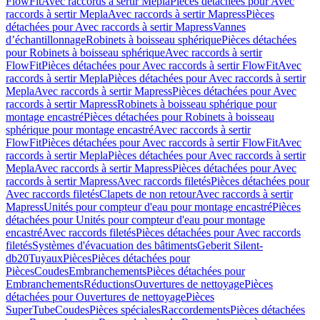
FlowFit
Avec raccords à sertir Mepla
Pièces détachées pour Avec
raccords à sertir Mepla
Avec raccords à sertir Mapress
Pièces
détachées pour Avec raccords à sertir Mapress
Vannes
d’échantillonnage
Robinets à boisseau sphérique
Pièces détachées
pour Robinets à boisseau sphérique
Avec raccords à sertir
FlowFit
Pièces détachées pour Avec raccords à sertir FlowFit
Avec
raccords à sertir Mepla
Pièces détachées pour Avec raccords à sertir
Mepla
Avec raccords à sertir Mapress
Pièces détachées pour Avec
raccords à sertir Mapress
Robinets à boisseau sphérique pour
montage encastré
Pièces détachées pour Robinets à boisseau
sphérique pour montage encastré
Avec raccords à sertir
FlowFit
Pièces détachées pour Avec raccords à sertir FlowFit
Avec
raccords à sertir Mepla
Pièces détachées pour Avec raccords à sertir
Mepla
Avec raccords à sertir Mapress
Pièces détachées pour Avec
raccords à sertir Mapress
Avec raccords filetés
Pièces détachées pour
Avec raccords filetés
Clapets de non retour
Avec raccords à sertir
Mapress
Unités pour compteur d'eau pour montage encastré
Pièces
détachées pour Unités pour compteur d'eau pour montage
encastré
Avec raccords filetés
Pièces détachées pour Avec raccords
filetés
Systèmes d'évacuation des bâtiments
Geberit Silent-
db20
Tuyaux
Pièces
Pièces détachées pour
Pièces
Coudes
Embranchements
Pièces détachées pour
Embranchements
Réductions
Ouvertures de nettoyage
Pièces
détachées pour Ouvertures de nettoyage
Pièces
SuperTube
Coudes
Pièces spéciales
Raccordements
Pièces détachées