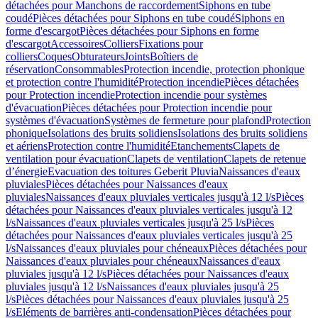
détachées pour Manchons de raccordement
Siphons en tube
coudé
Pièces détachées pour Siphons en tube coudé
Siphons en
forme d'escargot
Pièces détachées pour Siphons en forme
d'escargot
Accessoires
Colliers
Fixations pour
colliers
Coques
Obturateurs
Joints
Boîtiers de
réservation
Consommables
Protection incendie, protection phonique
et protection contre l'humidité
Protection incendie
Pièces détachées
pour Protection incendie
Protection incendie pour systèmes
d'évacuation
Pièces détachées pour Protection incendie pour
systèmes d'évacuation
Systèmes de fermeture pour plafond
Protection
phonique
Isolations des bruits solidiens
Isolations des bruits solidiens
et aériens
Protection contre l'humidité
Etanchements
Clapets de
ventilation pour évacuation
Clapets de ventilation
Clapets de retenue
d’énergie
Evacuation des toitures Geberit Pluvia
Naissances d'eaux
pluviales
Pièces détachées pour Naissances d'eaux
pluviales
Naissances d'eaux pluviales verticales jusqu'à 12 l/s
Pièces
détachées pour Naissances d'eaux pluviales verticales jusqu'à 12
l/s
Naissances d'eaux pluviales verticales jusqu'à 25 l/s
Pièces
détachées pour Naissances d'eaux pluviales verticales jusqu'à 25
l/s
Naissances d'eaux pluviales pour chéneaux
Pièces détachées pour
Naissances d'eaux pluviales pour chéneaux
Naissances d'eaux
pluviales jusqu'à 12 l/s
Pièces détachées pour Naissances d'eaux
pluviales jusqu'à 12 l/s
Naissances d'eaux pluviales jusqu'à 25
l/s
Pièces détachées pour Naissances d'eaux pluviales jusqu'à 25
l/s
Eléments de barrières anti-condensation
Pièces détachées pour