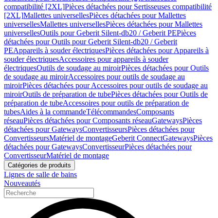
compatibilité [2XL]
Pièces détachées pour Sertisseuses compatibilité
[2XL]
Mallettes universelles
Pièces détachées pour Mallettes
universelles
Mallettes universelles
Pièces détachées pour Mallettes
universelles
Outils pour Geberit Silent-db20 / Geberit PE
Pièces
détachées pour Outils pour Geberit Silent-db20 / Geberit
PE
Appareils à souder électriques
Pièces détachées pour Appareils à
souder électriques
Accessoires pour appareils à souder
électriques
Outils de soudage au miroir
Pièces détachées pour Outils
de soudage au miroir
Accessoires pour outils de soudage au
miroir
Pièces détachées pour Accessoires pour outils de soudage au
miroir
Outils de préparation de tube
Pièces détachées pour Outils de
préparation de tube
Accessoires pour outils de préparation de
tubes
Aides à la commande
Télécommandes
Composants
réseau
Pièces détachées pour Composants réseau
Gateways
Pièces
détachées pour Gateways
Convertisseurs
Pièces détachées pour
Convertisseurs
Matériel de montage
Geberit Connect
Gateways
Pièces
détachées pour Gateways
Convertisseur
Pièces détachées pour
Convertisseur
Matériel de montage
Catégories de produits
Lignes de salle de bains
Nouveautés