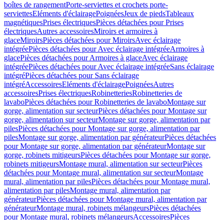
boîtes de rangement
Porte-serviettes et crochets porte-
serviettes
Eléments d'éclairage
Poignées
Jeux de pieds
Tableaux
magnétiques
Prises électriques
Pièces détachées pour Prises
électriques
Autres accessoires
Miroirs et armoires à
glace
Miroirs
Pièces détachées pour Miroirs
Avec éclairage
intégrée
Pièces détachées pour Avec éclairage intégrée
Armoires à
glace
Pièces détachées pour Armoires à glace
Avec éclairage
intégrée
Pièces détachées pour Avec éclairage intégrée
Sans éclairage
intégré
Pièces détachées pour Sans éclairage
intégré
Accessoires
Eléments d'éclairage
Poignées
Autres
accessoires
Prises électriques
Robinetteries
Robinetteries de
lavabo
Pièces détachées pour Robinetteries de lavabo
Montage sur
gorge, alimentation sur secteur
Pièces détachées pour Montage sur
gorge, alimentation sur secteur
Montage sur gorge, alimentation par
piles
Pièces détachées pour Montage sur gorge, alimentation par
piles
Montage sur gorge, alimentation par générateur
Pièces détachées
pour Montage sur gorge, alimentation par générateur
Montage sur
gorge, robinets mitigeurs
Pièces détachées pour Montage sur gorge,
robinets mitigeurs
Montage mural, alimentation sur secteur
Pièces
détachées pour Montage mural, alimentation sur secteur
Montage
mural, alimentation par piles
Pièces détachées pour Montage mural,
alimentation par piles
Montage mural, alimentation par
générateur
Pièces détachées pour Montage mural, alimentation par
générateur
Montage mural, robinets mélangeurs
Pièces détachées
pour Montage mural, robinets mélangeurs
Accessoires
Pièces