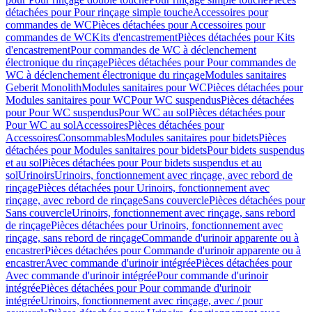
détachées pour Pour rinçage simple touche
Accessoires pour
commandes de WC
Pièces détachées pour Accessoires pour
commandes de WC
Kits d'encastrement
Pièces détachées pour Kits
d'encastrement
Pour commandes de WC à déclenchement
électronique du rinçage
Pièces détachées pour Pour commandes de
WC à déclenchement électronique du rinçage
Modules sanitaires
Geberit Monolith
Modules sanitaires pour WC
Pièces détachées pour
Modules sanitaires pour WC
Pour WC suspendus
Pièces détachées
pour Pour WC suspendus
Pour WC au sol
Pièces détachées pour
Pour WC au sol
Accessoires
Pièces détachées pour
Accessoires
Consommables
Modules sanitaires pour bidets
Pièces
détachées pour Modules sanitaires pour bidets
Pour bidets suspendus
et au sol
Pièces détachées pour Pour bidets suspendus et au
sol
Urinoirs
Urinoirs, fonctionnement avec rinçage, avec rebord de
rinçage
Pièces détachées pour Urinoirs, fonctionnement avec
rinçage, avec rebord de rinçage
Sans couvercle
Pièces détachées pour
Sans couvercle
Urinoirs, fonctionnement avec rinçage, sans rebord
de rinçage
Pièces détachées pour Urinoirs, fonctionnement avec
rinçage, sans rebord de rinçage
Commande d'urinoir apparente ou à
encastrer
Pièces détachées pour Commande d'urinoir apparente ou à
encastrer
Avec commande d'urinoir intégrée
Pièces détachées pour
Avec commande d'urinoir intégrée
Pour commande d'urinoir
intégrée
Pièces détachées pour Pour commande d'urinoir
intégrée
Urinoirs, fonctionnement avec rinçage, avec / pour