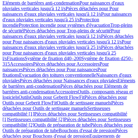
Eléments de barrières anti-condensation
Pour naissances d'eaux
pluviales verticales jusqu'à 12 l/s
Pièces détachées pour Pour
naissances d'eaux pluviales verticales jusqu'à 12 l/s
Pour naissances
d'eaux pluviales verticales jusqu'à 25 l/s
Protection
incendie
Protection incendie pour systèmes d'évacuation
Trop-pleins
de sécurité
Pièces détachées pour Trop-pleins de sécurité
Pour
naissances d'eaux pluviales verticales jusqu'à 12 l/s
Pièces détachées
pour Pour naissances d'eaux pluviales verticales jusqu'à 12 l/s
Pour
naissances d'eaux pluviales verticales jusqu'à 25 l/s
Pièces détachées
pour Pour naissances d'eaux pluviales verticales jusqu'à 25
l/s
Fixations
Système de fixation d40–200
Système de fixation d250–
315
Accessoires
Pièces détachées pour Accessoires
Pour
naissances
Pièces détachées pour Pour naissances
Pour
fixations
Evacuation des toitures conventionnelle
Naissances d'eaux
pluviales
Pièces détachées pour Naissances d'eaux pluviales
Eléments
de barrières anti-condensation
Pièces détachées pour Eléments de
barrières anti-condensation
Accessoires
Outils, composants réseau et
logiciels
Outils
Outils pour Geberit FlowFit
Pièces détachées pour
Outils pour Geberit FlowFit
Outils de sertissage manuels
Pièces
détachées pour Outils de sertissage manuels
Sertisseuses
compatibilité [1]
Pièces détachées pour Sertisseuses compatibilité
[1]
Sertisseuses compatibilité [2]
Pièces détachées pour Sertisseuses
compatibilité [2]
Outils de préparation de tube
Pièces détachées pour
Outils de préparation de tube
Bouchons d'essai de pression
Pièces
détachées pour Bouchons d'essai de pression
Equipements de