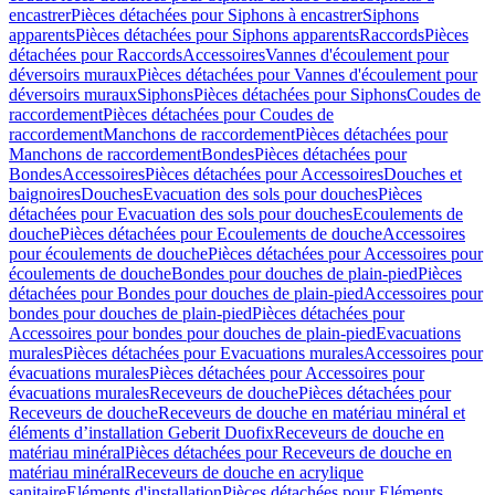
encastrer
Pièces détachées pour Siphons à encastrer
Siphons
apparents
Pièces détachées pour Siphons apparents
Raccords
Pièces
détachées pour Raccords
Accessoires
Vannes d'écoulement pour
déversoirs muraux
Pièces détachées pour Vannes d'écoulement pour
déversoirs muraux
Siphons
Pièces détachées pour Siphons
Coudes de
raccordement
Pièces détachées pour Coudes de
raccordement
Manchons de raccordement
Pièces détachées pour
Manchons de raccordement
Bondes
Pièces détachées pour
Bondes
Accessoires
Pièces détachées pour Accessoires
Douches et
baignoires
Douches
Evacuation des sols pour douches
Pièces
détachées pour Evacuation des sols pour douches
Ecoulements de
douche
Pièces détachées pour Ecoulements de douche
Accessoires
pour écoulements de douche
Pièces détachées pour Accessoires pour
écoulements de douche
Bondes pour douches de plain-pied
Pièces
détachées pour Bondes pour douches de plain-pied
Accessoires pour
bondes pour douches de plain-pied
Pièces détachées pour
Accessoires pour bondes pour douches de plain-pied
Evacuations
murales
Pièces détachées pour Evacuations murales
Accessoires pour
évacuations murales
Pièces détachées pour Accessoires pour
évacuations murales
Receveurs de douche
Pièces détachées pour
Receveurs de douche
Receveurs de douche en matériau minéral et
éléments d’installation Geberit Duofix
Receveurs de douche en
matériau minéral
Pièces détachées pour Receveurs de douche en
matériau minéral
Receveurs de douche en acrylique
sanitaire
Eléments d'installation
Pièces détachées pour Eléments