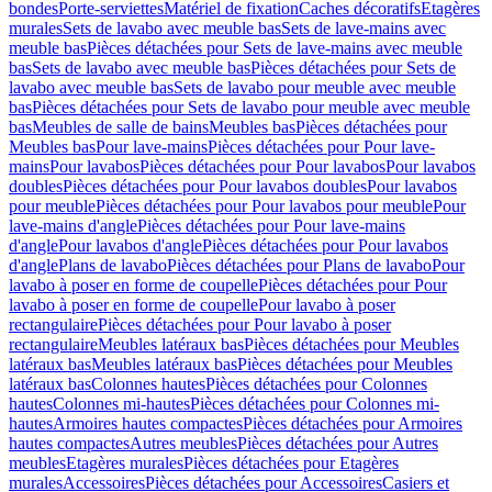
bondes
Porte-serviettes
Matériel de fixation
Caches décoratifs
Etagères
murales
Sets de lavabo avec meuble bas
Sets de lave-mains avec
meuble bas
Pièces détachées pour Sets de lave-mains avec meuble
bas
Sets de lavabo avec meuble bas
Pièces détachées pour Sets de
lavabo avec meuble bas
Sets de lavabo pour meuble avec meuble
bas
Pièces détachées pour Sets de lavabo pour meuble avec meuble
bas
Meubles de salle de bains
Meubles bas
Pièces détachées pour
Meubles bas
Pour lave-mains
Pièces détachées pour Pour lave-
mains
Pour lavabos
Pièces détachées pour Pour lavabos
Pour lavabos
doubles
Pièces détachées pour Pour lavabos doubles
Pour lavabos
pour meuble
Pièces détachées pour Pour lavabos pour meuble
Pour
lave-mains d'angle
Pièces détachées pour Pour lave-mains
d'angle
Pour lavabos d'angle
Pièces détachées pour Pour lavabos
d'angle
Plans de lavabo
Pièces détachées pour Plans de lavabo
Pour
lavabo à poser en forme de coupelle
Pièces détachées pour Pour
lavabo à poser en forme de coupelle
Pour lavabo à poser
rectangulaire
Pièces détachées pour Pour lavabo à poser
rectangulaire
Meubles latéraux bas
Pièces détachées pour Meubles
latéraux bas
Meubles latéraux bas
Pièces détachées pour Meubles
latéraux bas
Colonnes hautes
Pièces détachées pour Colonnes
hautes
Colonnes mi-hautes
Pièces détachées pour Colonnes mi-
hautes
Armoires hautes compactes
Pièces détachées pour Armoires
hautes compactes
Autres meubles
Pièces détachées pour Autres
meubles
Etagères murales
Pièces détachées pour Etagères
murales
Accessoires
Pièces détachées pour Accessoires
Casiers et