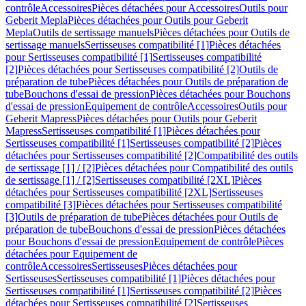
contrôle
Accessoires
Pièces détachées pour Accessoires
Outils pour
Geberit Mepla
Pièces détachées pour Outils pour Geberit
Mepla
Outils de sertissage manuels
Pièces détachées pour Outils de
sertissage manuels
Sertisseuses compatibilité [1]
Pièces détachées
pour Sertisseuses compatibilité [1]
Sertisseuses compatibilité
[2]
Pièces détachées pour Sertisseuses compatibilité [2]
Outils de
préparation de tube
Pièces détachées pour Outils de préparation de
tube
Bouchons d'essai de pression
Pièces détachées pour Bouchons
d'essai de pression
Equipement de contrôle
Accessoires
Outils pour
Geberit Mapress
Pièces détachées pour Outils pour Geberit
Mapress
Sertisseuses compatibilité [1]
Pièces détachées pour
Sertisseuses compatibilité [1]
Sertisseuses compatibilité [2]
Pièces
détachées pour Sertisseuses compatibilité [2]
Compatibilité des outils
de sertissage [1] / [2]
Pièces détachées pour Compatibilité des outils
de sertissage [1] / [2]
Sertisseuses compatibilité [2XL]
Pièces
détachées pour Sertisseuses compatibilité [2XL]
Sertisseuses
compatibilité [3]
Pièces détachées pour Sertisseuses compatibilité
[3]
Outils de préparation de tube
Pièces détachées pour Outils de
préparation de tube
Bouchons d'essai de pression
Pièces détachées
pour Bouchons d'essai de pression
Equipement de contrôle
Pièces
détachées pour Equipement de
contrôle
Accessoires
Sertisseuses
Pièces détachées pour
Sertisseuses
Sertisseuses compatibilité [1]
Pièces détachées pour
Sertisseuses compatibilité [1]
Sertisseuses compatibilité [2]
Pièces
détachées pour Sertisseuses compatibilité [2]
Sertisseuses