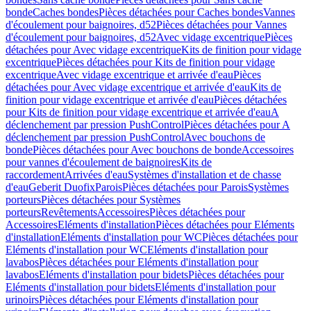
bonde
Caches bondes
Pièces détachées pour Caches bondes
Vannes
d'écoulement pour baignoires, d52
Pièces détachées pour Vannes
d'écoulement pour baignoires, d52
Avec vidage excentrique
Pièces
détachées pour Avec vidage excentrique
Kits de finition pour vidage
excentrique
Pièces détachées pour Kits de finition pour vidage
excentrique
Avec vidage excentrique et arrivée d'eau
Pièces
détachées pour Avec vidage excentrique et arrivée d'eau
Kits de
finition pour vidage excentrique et arrivée d'eau
Pièces détachées
pour Kits de finition pour vidage excentrique et arrivée d'eau
A
déclenchement par pression PushControl
Pièces détachées pour A
déclenchement par pression PushControl
Avec bouchons de
bonde
Pièces détachées pour Avec bouchons de bonde
Accessoires
pour vannes d'écoulement de baignoires
Kits de
raccordement
Arrivées d'eau
Systèmes d'installation et de chasse
d'eau
Geberit Duofix
Parois
Pièces détachées pour Parois
Systèmes
porteurs
Pièces détachées pour Systèmes
porteurs
Revêtements
Accessoires
Pièces détachées pour
Accessoires
Eléments d'installation
Pièces détachées pour Eléments
d'installation
Eléments d'installation pour WC
Pièces détachées pour
Eléments d'installation pour WC
Eléments d'installation pour
lavabos
Pièces détachées pour Eléments d'installation pour
lavabos
Eléments d'installation pour bidets
Pièces détachées pour
Eléments d'installation pour bidets
Eléments d'installation pour
urinoirs
Pièces détachées pour Eléments d'installation pour