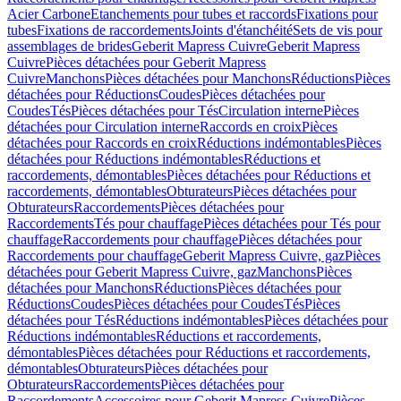
Acier Carbone
Etanchements pour tubes et raccords
Fixations pour
tubes
Fixations de raccordements
Joints d'étanchéité
Sets de vis pour
assemblages de brides
Geberit Mapress Cuivre
Geberit Mapress
Cuivre
Pièces détachées pour Geberit Mapress
Cuivre
Manchons
Pièces détachées pour Manchons
Réductions
Pièces
détachées pour Réductions
Coudes
Pièces détachées pour
Coudes
Tés
Pièces détachées pour Tés
Circulation interne
Pièces
détachées pour Circulation interne
Raccords en croix
Pièces
détachées pour Raccords en croix
Réductions indémontables
Pièces
détachées pour Réductions indémontables
Réductions et
raccordements, démontables
Pièces détachées pour Réductions et
raccordements, démontables
Obturateurs
Pièces détachées pour
Obturateurs
Raccordements
Pièces détachées pour
Raccordements
Tés pour chauffage
Pièces détachées pour Tés pour
chauffage
Raccordements pour chauffage
Pièces détachées pour
Raccordements pour chauffage
Geberit Mapress Cuivre, gaz
Pièces
détachées pour Geberit Mapress Cuivre, gaz
Manchons
Pièces
détachées pour Manchons
Réductions
Pièces détachées pour
Réductions
Coudes
Pièces détachées pour Coudes
Tés
Pièces
détachées pour Tés
Réductions indémontables
Pièces détachées pour
Réductions indémontables
Réductions et raccordements,
démontables
Pièces détachées pour Réductions et raccordements,
démontables
Obturateurs
Pièces détachées pour
Obturateurs
Raccordements
Pièces détachées pour
Raccordements
Accessoires pour Geberit Mapress Cuivre
Pièces