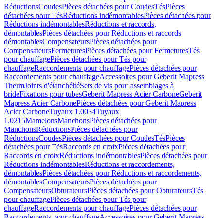
Réductions
Coudes
Pièces détachées pour Coudes
Tés
Pièces
détachées pour Tés
Réductions indémontables
Pièces détachées pour
Réductions indémontables
Réductions et raccords,
démontables
Pièces détachées pour Réductions et raccords,
démontables
Compensateurs
Pièces détachées pour
Compensateurs
Fermetures
Pièces détachées pour Fermetures
Tés
pour chauffage
Pièces détachées pour Tés pour
chauffage
Raccordements pour chauffage
Pièces détachées pour
Raccordements pour chauffage
Accessoires pour Geberit Mapress
Therm
Joints d'étanchéité
Sets de vis pour assemblages à
bride
Fixations pour tubes
Geberit Mapress Acier Carbone
Geberit
Mapress Acier Carbone
Pièces détachées pour Geberit Mapress
Acier Carbone
Tuyaux 1.0034
Tuyaux
1.0215
Mamelons
Manchons
Pièces détachées pour
Manchons
Réductions
Pièces détachées pour
Réductions
Coudes
Pièces détachées pour Coudes
Tés
Pièces
détachées pour Tés
Raccords en croix
Pièces détachées pour
Raccords en croix
Réductions indémontables
Pièces détachées pour
Réductions indémontables
Réductions et raccordements,
démontables
Pièces détachées pour Réductions et raccordements,
démontables
Compensateurs
Pièces détachées pour
Compensateurs
Obturateurs
Pièces détachées pour Obturateurs
Tés
pour chauffage
Pièces détachées pour Tés pour
chauffage
Raccordements pour chauffage
Pièces détachées pour
Raccordements pour chauffage
Accessoires pour Geberit Mapress