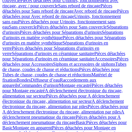
couvercle
Pièces détachées pour Urinoirs, fonctionnement avec
rinçage, avec / pour couvercle
Sans rebord de rinçage
Pièces
détachées pour Sans rebord de rinçage
Avec rebord de rinçage
Pièces
détachées pour Avec rebord de rinçage
Urinoirs, fonctionnement
sans eau
Pièces détachées pour Urinoirs, fonctionnement sans
eau
Sans couvercle
Pièces détachées pour Sans couvercle
Séparations
d'urinoirs
Pièces détachées pour Séparations d'urinoirs
Séparations
d'urinoirs en matière synthétique
Pièces détachées pour Séparations
d'urinoirs en matière synthétique
Séparations d'urinoirs en
verre
Pièces détachées pour Séparations d'urinoirs en
verre
Séparations d'urinoirs en céramique sanitaire
Pièces détachées
pour Séparations d'urinoirs en céramique sanitaire
Accessoires
Pièces
détachées pour Accessoires
Siphons et accessoires de siphons
Tubes
de chasse, coudes de chasse et réductions
Pièces détachées pour
Tubes de chasse, coudes de chasse et réductions
Matériel de
fixation
Bondes
Diffuseur d’eau
Raccordements aux
appareils
Commandes d'urinoir
Montage encastré
Pièces détachées
pour Montage encastré
A déclenchement électronique du rinçage,
alimentation sur secteur
Pièces détachées pour A déclenchement
électronique du rinçage, alimentation sur secteur
A déclenchement
électronique du rinçage, alimentation par piles
Pièces détachées pour
A déclenchement électronique du rinçage, alimentation par piles
A
déclenchement pneumatique du rinçage
Pièces détachées pour A
déclenchement pneumatique du rinçage
Basic
Pièces détachées pour
Basic
Montage en apparent
Pièces détachées pour Montage en