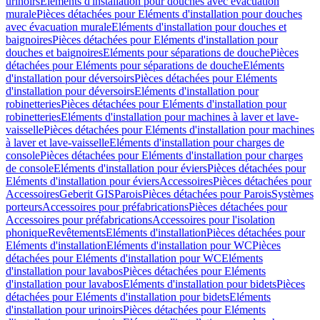
urinoirs
Eléments d'installation pour douches avec évacuation
murale
Pièces détachées pour Eléments d'installation pour douches
avec évacuation murale
Eléments d'installation pour douches et
baignoires
Pièces détachées pour Eléments d'installation pour
douches et baignoires
Eléments pour séparations de douche
Pièces
détachées pour Eléments pour séparations de douche
Eléments
d'installation pour déversoirs
Pièces détachées pour Eléments
d'installation pour déversoirs
Eléments d'installation pour
robinetteries
Pièces détachées pour Eléments d'installation pour
robinetteries
Eléments d'installation pour machines à laver et lave-
vaisselle
Pièces détachées pour Eléments d'installation pour machines
à laver et lave-vaisselle
Eléments d'installation pour charges de
console
Pièces détachées pour Eléments d'installation pour charges
de console
Eléments d'installation pour éviers
Pièces détachées pour
Eléments d'installation pour éviers
Accessoires
Pièces détachées pour
Accessoires
Geberit GIS
Parois
Pièces détachées pour Parois
Systèmes
porteurs
Accessoires pour préfabrications
Pièces détachées pour
Accessoires pour préfabrications
Accessoires pour l'isolation
phonique
Revêtements
Eléments d'installation
Pièces détachées pour
Eléments d'installation
Eléments d'installation pour WC
Pièces
détachées pour Eléments d'installation pour WC
Eléments
d'installation pour lavabos
Pièces détachées pour Eléments
d'installation pour lavabos
Eléments d'installation pour bidets
Pièces
détachées pour Eléments d'installation pour bidets
Eléments
d'installation pour urinoirs
Pièces détachées pour Eléments