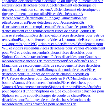
apparent
A déclenchement électronique du rinçage, alimentation sur
secteur
Pièces détachées pour A déclenchement électronique du
rinçage, alimentation sur secteur
A déclenchement électronique du
rinçage, alimentation par piles
Pièces détachées pour A
déclenchement électronique du rinçage, alimentation par
piles
Accessoires
Pièces détachées pour Accessoires
Kits
d'encastrement et de remplacement
Pièces détachées pour Kits
d'encastrement et de remplacement
Tubes de chasse, coudes de
chasse et réductions
Sets de rénovation
Pièces détachées pour Sets de
rénovation
Plaques de fermeture
Aides à la commande
Raccordements
aux appareils pour WC, urinoirs et bidets
Vannes d'écoulement pour
WC et vidoirs suspendus
Pièces détachées pour Vannes d'écoulement
pour WC et vidoirs suspendus
Siphons
Pièces détachées pour
Siphons
Coudes de raccordement
Pièces détachées pour Coudes de
raccordement
Manchons de raccordement
Pièces détachées pour
Manchons de raccordement
Kits de raccordement
Pièces détachées
pour Kits de raccordement
Rallonges de coude de chasse
Pièces
détachées pour Rallonges de coude de chasse
Raccords en
PVC
Pièces détachées pour Raccords en PVC
Manchettes et cache-
boulons
Vannes d'écoulement d'urinoirs
Pièces détachées pour
Vannes d'écoulement d'urinoirs
Siphons d'urinoirs
Pièces détachées
pour Siphons d'urinoirs
Siphons en tube coudé
Pièces détachées pour
Siphons en tube coudé
Rallonges de coude de chasse
Pièces
détachées pour Rallonges de coude de chasse
Manchons de
raccordement
Pièces détachées pour Manchons de