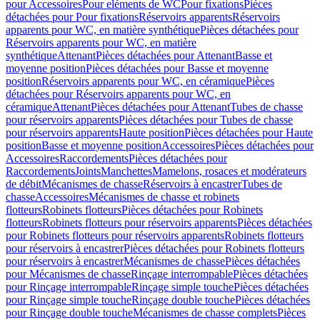
pour Accessoires
Pour eléments de WC
Pour fixations
Pièces
détachées pour Pour fixations
Réservoirs apparents
Réservoirs
apparents pour WC, en matière synthétique
Pièces détachées pour
Réservoirs apparents pour WC, en matière
synthétique
Attenant
Pièces détachées pour Attenant
Basse et
moyenne position
Pièces détachées pour Basse et moyenne
position
Réservoirs apparents pour WC, en céramique
Pièces
détachées pour Réservoirs apparents pour WC, en
céramique
Attenant
Pièces détachées pour Attenant
Tubes de chasse
pour réservoirs apparents
Pièces détachées pour Tubes de chasse
pour réservoirs apparents
Haute position
Pièces détachées pour Haute
position
Basse et moyenne position
Accessoires
Pièces détachées pour
Accessoires
Raccordements
Pièces détachées pour
Raccordements
Joints
Manchettes
Mamelons, rosaces et modérateurs
de débit
Mécanismes de chasse
Réservoirs à encastrer
Tubes de
chasse
Accessoires
Mécanismes de chasse et robinets
flotteurs
Robinets flotteurs
Pièces détachées pour Robinets
flotteurs
Robinets flotteurs pour réservoirs apparents
Pièces détachées
pour Robinets flotteurs pour réservoirs apparents
Robinets flotteurs
pour réservoirs à encastrer
Pièces détachées pour Robinets flotteurs
pour réservoirs à encastrer
Mécanismes de chasse
Pièces détachées
pour Mécanismes de chasse
Rinçage interrompable
Pièces détachées
pour Rinçage interrompable
Rinçage simple touche
Pièces détachées
pour Rinçage simple touche
Rinçage double touche
Pièces détachées
pour Rinçage double touche
Mécanismes de chasse complets
Pièces