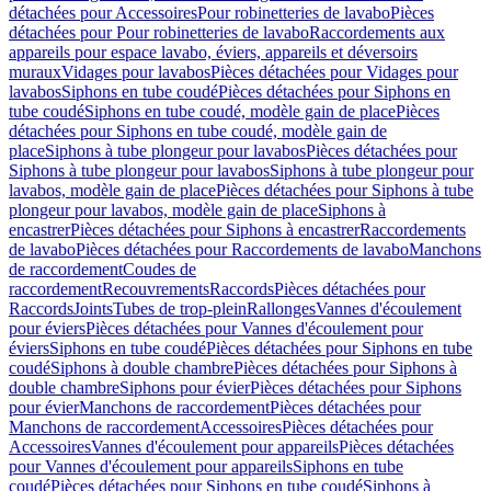
détachées pour Accessoires
Pour robinetteries de lavabo
Pièces
détachées pour Pour robinetteries de lavabo
Raccordements aux
appareils pour espace lavabo, éviers, appareils et déversoirs
muraux
Vidages pour lavabos
Pièces détachées pour Vidages pour
lavabos
Siphons en tube coudé
Pièces détachées pour Siphons en
tube coudé
Siphons en tube coudé, modèle gain de place
Pièces
détachées pour Siphons en tube coudé, modèle gain de
place
Siphons à tube plongeur pour lavabos
Pièces détachées pour
Siphons à tube plongeur pour lavabos
Siphons à tube plongeur pour
lavabos, modèle gain de place
Pièces détachées pour Siphons à tube
plongeur pour lavabos, modèle gain de place
Siphons à
encastrer
Pièces détachées pour Siphons à encastrer
Raccordements
de lavabo
Pièces détachées pour Raccordements de lavabo
Manchons
de raccordement
Coudes de
raccordement
Recouvrements
Raccords
Pièces détachées pour
Raccords
Joints
Tubes de trop-plein
Rallonges
Vannes d'écoulement
pour éviers
Pièces détachées pour Vannes d'écoulement pour
éviers
Siphons en tube coudé
Pièces détachées pour Siphons en tube
coudé
Siphons à double chambre
Pièces détachées pour Siphons à
double chambre
Siphons pour évier
Pièces détachées pour Siphons
pour évier
Manchons de raccordement
Pièces détachées pour
Manchons de raccordement
Accessoires
Pièces détachées pour
Accessoires
Vannes d'écoulement pour appareils
Pièces détachées
pour Vannes d'écoulement pour appareils
Siphons en tube
coudé
Pièces détachées pour Siphons en tube coudé
Siphons à