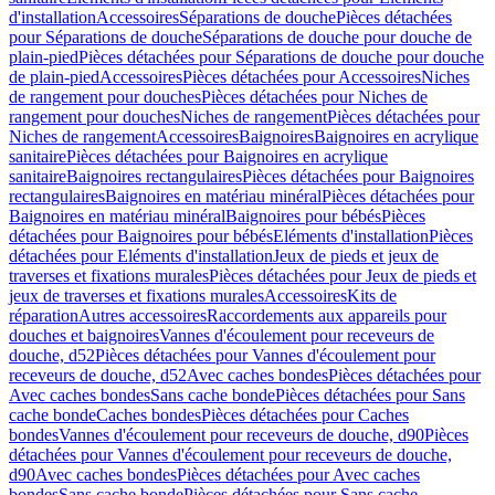
d'installation
Accessoires
Séparations de douche
Pièces détachées
pour Séparations de douche
Séparations de douche pour douche de
plain-pied
Pièces détachées pour Séparations de douche pour douche
de plain-pied
Accessoires
Pièces détachées pour Accessoires
Niches
de rangement pour douches
Pièces détachées pour Niches de
rangement pour douches
Niches de rangement
Pièces détachées pour
Niches de rangement
Accessoires
Baignoires
Baignoires en acrylique
sanitaire
Pièces détachées pour Baignoires en acrylique
sanitaire
Baignoires rectangulaires
Pièces détachées pour Baignoires
rectangulaires
Baignoires en matériau minéral
Pièces détachées pour
Baignoires en matériau minéral
Baignoires pour bébés
Pièces
détachées pour Baignoires pour bébés
Eléments d'installation
Pièces
détachées pour Eléments d'installation
Jeux de pieds et jeux de
traverses et fixations murales
Pièces détachées pour Jeux de pieds et
jeux de traverses et fixations murales
Accessoires
Kits de
réparation
Autres accessoires
Raccordements aux appareils pour
douches et baignoires
Vannes d'écoulement pour receveurs de
douche, d52
Pièces détachées pour Vannes d'écoulement pour
receveurs de douche, d52
Avec caches bondes
Pièces détachées pour
Avec caches bondes
Sans cache bonde
Pièces détachées pour Sans
cache bonde
Caches bondes
Pièces détachées pour Caches
bondes
Vannes d'écoulement pour receveurs de douche, d90
Pièces
détachées pour Vannes d'écoulement pour receveurs de douche,
d90
Avec caches bondes
Pièces détachées pour Avec caches
bondes
Sans cache bonde
Pièces détachées pour Sans cache