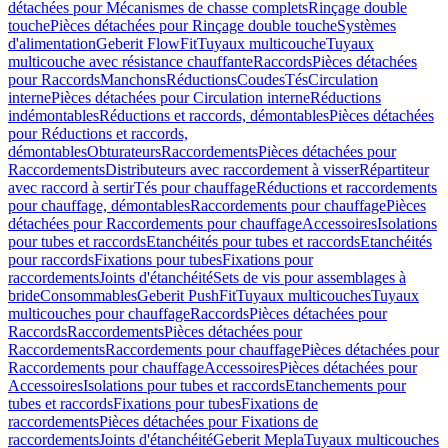
détachées pour Mécanismes de chasse complets
Rinçage double
touche
Pièces détachées pour Rinçage double touche
Systèmes
d'alimentation
Geberit FlowFit
Tuyaux multicouche
Tuyaux
multicouche avec résistance chauffante
Raccords
Pièces détachées
pour Raccords
Manchons
Réductions
Coudes
Tés
Circulation
interne
Pièces détachées pour Circulation interne
Réductions
indémontables
Réductions et raccords, démontables
Pièces détachées
pour Réductions et raccords,
démontables
Obturateurs
Raccordements
Pièces détachées pour
Raccordements
Distributeurs avec raccordement à visser
Répartiteur
avec raccord à sertir
Tés pour chauffage
Réductions et raccordements
pour chauffage, démontables
Raccordements pour chauffage
Pièces
détachées pour Raccordements pour chauffage
Accessoires
Isolations
pour tubes et raccords
Etanchéités pour tubes et raccords
Etanchéités
pour raccords
Fixations pour tubes
Fixations pour
raccordements
Joints d'étanchéité
Sets de vis pour assemblages à
bride
Consommables
Geberit PushFit
Tuyaux multicouches
Tuyaux
multicouches pour chauffage
Raccords
Pièces détachées pour
Raccords
Raccordements
Pièces détachées pour
Raccordements
Raccordements pour chauffage
Pièces détachées pour
Raccordements pour chauffage
Accessoires
Pièces détachées pour
Accessoires
Isolations pour tubes et raccords
Etanchements pour
tubes et raccords
Fixations pour tubes
Fixations de
raccordements
Pièces détachées pour Fixations de
raccordements
Joints d'étanchéité
Geberit Mepla
Tuyaux multicouches