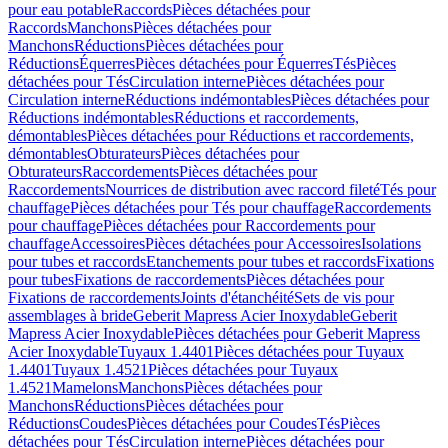
pour eau potable
Raccords
Pièces détachées pour
Raccords
Manchons
Pièces détachées pour
Manchons
Réductions
Pièces détachées pour
Réductions
Équerres
Pièces détachées pour Équerres
Tés
Pièces
détachées pour Tés
Circulation interne
Pièces détachées pour
Circulation interne
Réductions indémontables
Pièces détachées pour
Réductions indémontables
Réductions et raccordements,
démontables
Pièces détachées pour Réductions et raccordements,
démontables
Obturateurs
Pièces détachées pour
Obturateurs
Raccordements
Pièces détachées pour
Raccordements
Nourrices de distribution avec raccord fileté
Tés pour
chauffage
Pièces détachées pour Tés pour chauffage
Raccordements
pour chauffage
Pièces détachées pour Raccordements pour
chauffage
Accessoires
Pièces détachées pour Accessoires
Isolations
pour tubes et raccords
Etanchements pour tubes et raccords
Fixations
pour tubes
Fixations de raccordements
Pièces détachées pour
Fixations de raccordements
Joints d'étanchéité
Sets de vis pour
assemblages à bride
Geberit Mapress Acier Inoxydable
Geberit
Mapress Acier Inoxydable
Pièces détachées pour Geberit Mapress
Acier Inoxydable
Tuyaux 1.4401
Pièces détachées pour Tuyaux
1.4401
Tuyaux 1.4521
Pièces détachées pour Tuyaux
1.4521
Mamelons
Manchons
Pièces détachées pour
Manchons
Réductions
Pièces détachées pour
Réductions
Coudes
Pièces détachées pour Coudes
Tés
Pièces
détachées pour Tés
Circulation interne
Pièces détachées pour