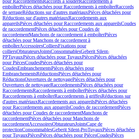
pour Raccordements
Raccords à souder
Raccordements à
emboîter
Pièces détachées pour Raccordements à emboîter
Raccords
de serrage
Réductions sur d'autres matériaux
Pièces détachées pour
Réductions sur d'autres matériaux
Raccordements aux
appareils
Pièces détachées pour Raccordements aux appareils
Coudes
de raccordement
Pièces détachées pour Coudes de
raccordement
Manchons de raccordement à emboîter
Pièces
détachées pour Manchons de raccordement à
emboîter
Accessoires
Colliers
Fixations pour
colliers
Obturateurs
Joints
Consommables
Geberit Silent-
PP
Tuyaux
Pièces détachées pour Tuyaux
Pièces
Pièces détachées
pour Pièces
Coudes
Pièces détachées pour
Coudes
Embranchements
Pièces détachées pour
Embranchements
Réductions
Pièces détachées pour
Réductions
Ouvertures de nettoyage
Pièces détachées pour
Ouvertures de nettoyage
Raccordements
Pièces détachées pour
Raccordements
Raccordements à emboîter
Pièces détachées pour
Raccordements à emboîter
Raccordements à griffes
Réductions sur
d'autres matériaux
Raccordements aux appareils
Pièces détachées
pour Raccordements aux appareils
Coudes de raccordement
Pièces
détachées pour Coudes de raccordement
Manchons de
raccordement
Pièces détachées pour Manchons de
raccordement
Accessoires
Obturateurs
Joints
Cape de
protection
Consommables
Geberit Silent-Pro
Tuyaux
Pièces détachées
pour Tuyaux
Pièces
Pièces détachées pour Pièces
Coudes
Pièces