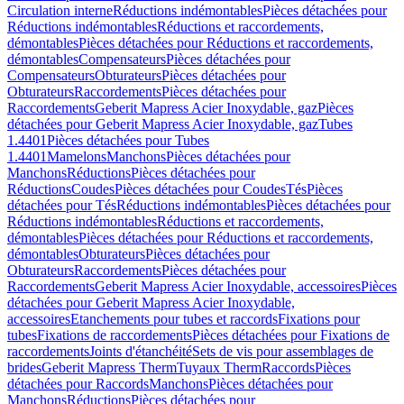
Circulation interne
Réductions indémontables
Pièces détachées pour
Réductions indémontables
Réductions et raccordements,
démontables
Pièces détachées pour Réductions et raccordements,
démontables
Compensateurs
Pièces détachées pour
Compensateurs
Obturateurs
Pièces détachées pour
Obturateurs
Raccordements
Pièces détachées pour
Raccordements
Geberit Mapress Acier Inoxydable, gaz
Pièces
détachées pour Geberit Mapress Acier Inoxydable, gaz
Tubes
1.4401
Pièces détachées pour Tubes
1.4401
Mamelons
Manchons
Pièces détachées pour
Manchons
Réductions
Pièces détachées pour
Réductions
Coudes
Pièces détachées pour Coudes
Tés
Pièces
détachées pour Tés
Réductions indémontables
Pièces détachées pour
Réductions indémontables
Réductions et raccordements,
démontables
Pièces détachées pour Réductions et raccordements,
démontables
Obturateurs
Pièces détachées pour
Obturateurs
Raccordements
Pièces détachées pour
Raccordements
Geberit Mapress Acier Inoxydable, accessoires
Pièces
détachées pour Geberit Mapress Acier Inoxydable,
accessoires
Etanchements pour tubes et raccords
Fixations pour
tubes
Fixations de raccordements
Pièces détachées pour Fixations de
raccordements
Joints d'étanchéité
Sets de vis pour assemblages de
brides
Geberit Mapress Therm
Tuyaux Therm
Raccords
Pièces
détachées pour Raccords
Manchons
Pièces détachées pour
Manchons
Réductions
Pièces détachées pour