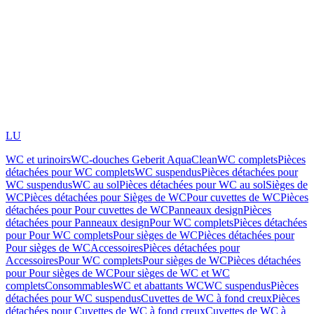
LU
WC et urinoirs
WC-douches Geberit AquaClean
WC complets
Pièces
détachées pour WC complets
WC suspendus
Pièces détachées pour
WC suspendus
WC au sol
Pièces détachées pour WC au sol
Sièges de
WC
Pièces détachées pour Sièges de WC
Pour cuvettes de WC
Pièces
détachées pour Pour cuvettes de WC
Panneaux design
Pièces
détachées pour Panneaux design
Pour WC complets
Pièces détachées
pour Pour WC complets
Pour sièges de WC
Pièces détachées pour
Pour sièges de WC
Accessoires
Pièces détachées pour
Accessoires
Pour WC complets
Pour sièges de WC
Pièces détachées
pour Pour sièges de WC
Pour sièges de WC et WC
complets
Consommables
WC et abattants WC
WC suspendus
Pièces
détachées pour WC suspendus
Cuvettes de WC à fond creux
Pièces
détachées pour Cuvettes de WC à fond creux
Cuvettes de WC à