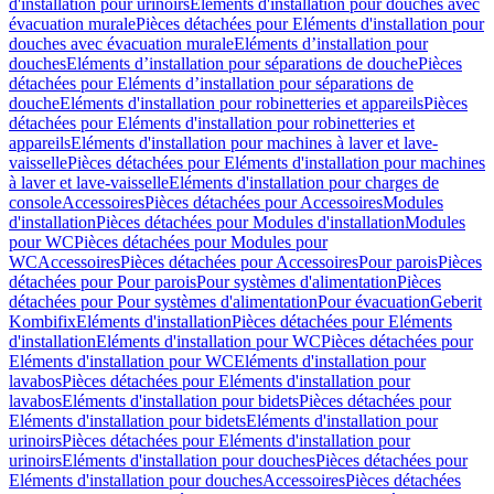
d'installation pour urinoirs
Eléments d'installation pour douches avec
évacuation murale
Pièces détachées pour Eléments d'installation pour
douches avec évacuation murale
Eléments d’installation pour
douches
Eléments d’installation pour séparations de douche
Pièces
détachées pour Eléments d’installation pour séparations de
douche
Eléments d'installation pour robinetteries et appareils
Pièces
détachées pour Eléments d'installation pour robinetteries et
appareils
Eléments d'installation pour machines à laver et lave-
vaisselle
Pièces détachées pour Eléments d'installation pour machines
à laver et lave-vaisselle
Eléments d'installation pour charges de
console
Accessoires
Pièces détachées pour Accessoires
Modules
d'installation
Pièces détachées pour Modules d'installation
Modules
pour WC
Pièces détachées pour Modules pour
WC
Accessoires
Pièces détachées pour Accessoires
Pour parois
Pièces
détachées pour Pour parois
Pour systèmes d'alimentation
Pièces
détachées pour Pour systèmes d'alimentation
Pour évacuation
Geberit
Kombifix
Eléments d'installation
Pièces détachées pour Eléments
d'installation
Eléments d'installation pour WC
Pièces détachées pour
Eléments d'installation pour WC
Eléments d'installation pour
lavabos
Pièces détachées pour Eléments d'installation pour
lavabos
Eléments d'installation pour bidets
Pièces détachées pour
Eléments d'installation pour bidets
Eléments d'installation pour
urinoirs
Pièces détachées pour Eléments d'installation pour
urinoirs
Eléments d'installation pour douches
Pièces détachées pour
Eléments d'installation pour douches
Accessoires
Pièces détachées