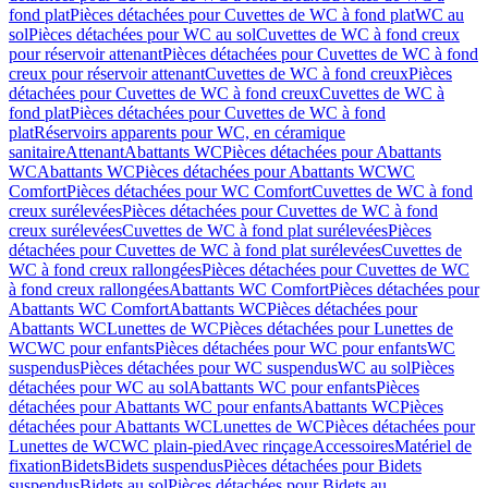
fond plat
Pièces détachées pour Cuvettes de WC à fond plat
WC au
sol
Pièces détachées pour WC au sol
Cuvettes de WC à fond creux
pour réservoir attenant
Pièces détachées pour Cuvettes de WC à fond
creux pour réservoir attenant
Cuvettes de WC à fond creux
Pièces
détachées pour Cuvettes de WC à fond creux
Cuvettes de WC à
fond plat
Pièces détachées pour Cuvettes de WC à fond
plat
Réservoirs apparents pour WC, en céramique
sanitaire
Attenant
Abattants WC
Pièces détachées pour Abattants
WC
Abattants WC
Pièces détachées pour Abattants WC
WC
Comfort
Pièces détachées pour WC Comfort
Cuvettes de WC à fond
creux surélevées
Pièces détachées pour Cuvettes de WC à fond
creux surélevées
Cuvettes de WC à fond plat surélevées
Pièces
détachées pour Cuvettes de WC à fond plat surélevées
Cuvettes de
WC à fond creux rallongées
Pièces détachées pour Cuvettes de WC
à fond creux rallongées
Abattants WC Comfort
Pièces détachées pour
Abattants WC Comfort
Abattants WC
Pièces détachées pour
Abattants WC
Lunettes de WC
Pièces détachées pour Lunettes de
WC
WC pour enfants
Pièces détachées pour WC pour enfants
WC
suspendus
Pièces détachées pour WC suspendus
WC au sol
Pièces
détachées pour WC au sol
Abattants WC pour enfants
Pièces
détachées pour Abattants WC pour enfants
Abattants WC
Pièces
détachées pour Abattants WC
Lunettes de WC
Pièces détachées pour
Lunettes de WC
WC plain-pied
Avec rinçage
Accessoires
Matériel de
fixation
Bidets
Bidets suspendus
Pièces détachées pour Bidets
suspendus
Bidets au sol
Pièces détachées pour Bidets au