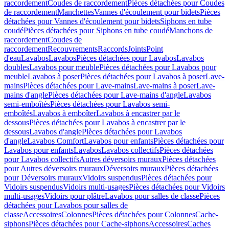
raccordement
Coudes de raccordement
Pièces détachées pour Coudes
de raccordement
Manchettes
Vannes d'écoulement pour bidets
Pièces
détachées pour Vannes d'écoulement pour bidets
Siphons en tube
coudé
Pièces détachées pour Siphons en tube coudé
Manchons de
raccordement
Coudes de
raccordement
Recouvrements
Raccords
Joints
Point
d'eau
Lavabos
Lavabos
Pièces détachées pour Lavabos
Lavabos
doubles
Lavabos pour meuble
Pièces détachées pour Lavabos pour
meuble
Lavabos à poser
Pièces détachées pour Lavabos à poser
Lave-
mains
Pièces détachées pour Lave-mains
Lave-mains à poser
Lave-
mains d'angle
Pièces détachées pour Lave-mains d'angle
Lavabos
semi-emboîtés
Pièces détachées pour Lavabos semi-
emboîtés
Lavabos à emboîter
Lavabos à encastrer par le
dessous
Pièces détachées pour Lavabos à encastrer par le
dessous
Lavabos d'angle
Pièces détachées pour Lavabos
d'angle
Lavabos Comfort
Lavabos pour enfants
Pièces détachées pour
Lavabos pour enfants
Lavabos
Lavabos collectifs
Pièces détachées
pour Lavabos collectifs
Autres déversoirs muraux
Pièces détachées
pour Autres déversoirs muraux
Déversoirs muraux
Pièces détachées
pour Déversoirs muraux
Vidoirs suspendus
Pièces détachées pour
Vidoirs suspendus
Vidoirs multi-usages
Pièces détachées pour Vidoirs
multi-usages
Vidoirs pour plâtre
Lavabos pour salles de classe
Pièces
détachées pour Lavabos pour salles de
classe
Accessoires
Colonnes
Pièces détachées pour Colonnes
Cache-
siphons
Pièces détachées pour Cache-siphons
Accessoires
Caches