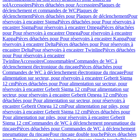
sol
Accessoires
Pièces détachées pour Accessoires
Plaques de
déclenchement et commandes de WC
Plaques de
déclenchement
Pièces détachées pour Plaques de déclenchement
Pour
réservoirs à encastrer Sigma
Pièces détachées pour Pour réservoirs à
encastrer Sigma
Pour réservoirs à encastrer Omega
Pièces détachées
pour Pour réservoirs à encastrer Omega
Pour réservoirs à encastrer
Kappa
Pièces détachées pour Pour réservoirs à encastrer Kappa
Pour
réservoirs à encastrer Delta
Pièces détachées pour Pour réservoirs à
encastrer Delta
Pour réservoirs à encastrer Twinline
Pièces détachées
pour Pour réservoirs à encastrer
Twinline
Accessoires
Consommables
Commandes de WC à
déclenchement électronique du rinçage
Pièces détachées pour
Commandes de WC à déclenchement électronique du rinçage
Pour
alimentation sur secteur, pour réservoirs à encastrer Geberit Sigma
12 cm
Pièces détachées pour Pour alimentation sur secteur, pour
réservoirs à encastrer Geberit Sigma 12 cm
Pour alimentation sur
secteur, pour réservoirs à encastrer Geberit Omega 12 cm
Pièces
détachées pour Pour alimentation sur secteur, pour réservoirs à
encastrer Geberit Omega 12 cm
Pour alimentation par piles, pour
réservoirs à encastrer Geberit Sigma 12 cm
Pièces détachées pour
Pour alimentation par piles, pour réservoirs à encastrer Geberit
Sigma 12 cm
Commandes de WC à déclenchement pneumatique du
rinçage
Pièces détachées pour Commandes de WC à déclenchement
pneumatique du rinçage
Pour rinçage double touche
Pièces détachées
pour Pour rinçage double touche
Pour rinçage simple touche
Pièces