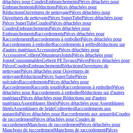
détachées pour Coudes
Embranchements
Pièces détachées pour
Embranchements
Réductions
Pièces détachées pour
Réductions
Ouvertures de nettoyage
Pièces détachées pour
Ouvertures de nettoyage
Pièces SuperTube
Pièces détachées pour
Pièces SuperTube
Coudes
Pièces détachées pour
Coudes
Embranchements
Pièces détachées pour
Embranchements
Raccordements
Pièces détachées pour
Raccordements
Raccordements à emboîter
Pièces détachées pour
Raccordements à emboîter
Raccordements à griffes
Réductions sur
d'autres matériaux
Accessoires
Pièces détachées pour
Accessoires
Colliers
Obturateurs
Joints
Pièces détachées pour
Joints
Consommables
Geberit PE
Tuyaux
Pièces
Pièces détachées pour
Pièces
Coudes
Embranchements
Réductions
Ouvertures de
nettoyage
Pièces détachées pour Ouvertures de
nettoyage
Réductions
Pièces SuperTube
Pièces
spéciales
Raccordements
Pièces détachées pour
Raccordements
Raccords soudés
Raccordements à emboîter
Pièces
détachées pour Raccordements à emboîter
Réductions sur d'autres
matériaux
Pièces détachées pour Réductions sur d'autres
matériaux
Assemblages filetés
Pièces détachées pour Assemblages
filetés
Assemblages de bride
Collerettes
Raccordements aux
appareils
Pièces détachées pour Raccordements aux appareils
Coudes
de raccordement
Pièces détachées pour Coudes de
raccordement
Manchons de raccordement
Pièces détachées pour
Manchons de raccordement
Manchons de raccordement
Pièces