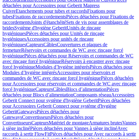
détachées pour Accessoires pour Geberit Mapress
Cuivre
Etanchements pour tubes et raccords
Fixations pour
tubes
Fixations de raccordements
Pièces détachées pour Fixations de
raccordements
Joints d'étanchéité
Sets de vis pour assemblages de
brides
Système d'hygiène Geberit
Unités de rinçage
hygiéniques
Pièces détachées pour Unités de rinçage
hygiéniques
Accessoires pour unités de rinçage
hygiéniques
Capteurs
Câbles
Couvertures et plaques de
fermeture
Réservoirs et commandes de WC avec rinçage forcé
hygiénique
Pièces détachées pour Réservoirs et commandes de WC
avec rinçage forcé hygiénique
Réservoirs à encastrer avec rinçage
forcé hygiénique
Modules d’hygiène intégrés
Pièces détachées pour
Modules d’hygiène intégrés
Accessoires pour réservoirs et
commandes de WC avec rinçage forcé hygiénique
Pièces détachées
pour Accessoires pour réservoirs et commandes de WC avec rinçage
forcé hygiénique
Capteurs
Câbles
Blocs d’alimentation
Pièces
détachées pour Blocs d’alimentation
Composants réseau
Accessoires
Geberit Connect pour système d'hygiène Geberit
Pièces détachées
pour Accessoires Geberit Connect pour système d'hygiène
Geberit
Gateways
Pièces détachées pour
Gateways
Convertisseurs
Pièces détachées pour
Convertisseurs
Capteurs
Matériel de montage
Armatures brutes
Vannes
à siège incliné
Pièces détachées pour Vannes à siège incliné
Avec
raccords à sertir FlowFit
Pièces détachées pour Avec raccords à sertir