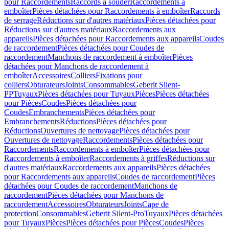
pour Raccordements
Raccords à souder
Raccordements à
emboîter
Pièces détachées pour Raccordements à emboîter
Raccords
de serrage
Réductions sur d'autres matériaux
Pièces détachées pour
Réductions sur d'autres matériaux
Raccordements aux
appareils
Pièces détachées pour Raccordements aux appareils
Coudes
de raccordement
Pièces détachées pour Coudes de
raccordement
Manchons de raccordement à emboîter
Pièces
détachées pour Manchons de raccordement à
emboîter
Accessoires
Colliers
Fixations pour
colliers
Obturateurs
Joints
Consommables
Geberit Silent-
PP
Tuyaux
Pièces détachées pour Tuyaux
Pièces
Pièces détachées
pour Pièces
Coudes
Pièces détachées pour
Coudes
Embranchements
Pièces détachées pour
Embranchements
Réductions
Pièces détachées pour
Réductions
Ouvertures de nettoyage
Pièces détachées pour
Ouvertures de nettoyage
Raccordements
Pièces détachées pour
Raccordements
Raccordements à emboîter
Pièces détachées pour
Raccordements à emboîter
Raccordements à griffes
Réductions sur
d'autres matériaux
Raccordements aux appareils
Pièces détachées
pour Raccordements aux appareils
Coudes de raccordement
Pièces
détachées pour Coudes de raccordement
Manchons de
raccordement
Pièces détachées pour Manchons de
raccordement
Accessoires
Obturateurs
Joints
Cape de
protection
Consommables
Geberit Silent-Pro
Tuyaux
Pièces détachées
pour Tuyaux
Pièces
Pièces détachées pour Pièces
Coudes
Pièces