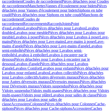
raccordement
Coudes de raccordement
Pièces détachées pour Coudes
de raccordement
Manchettes
Vannes d'écoulement pour bidets
Pièces
détachées pour Vannes d'écoulement pour bidets
Siphons en tube
coudé
Pièces détachées pour Siphons en tube coudé
Manchons de
raccordement
Coudes de
raccordement
Recouvrements
Raccords
Joints
Point
d'eau
Lavabos
Lavabos
Pièces détachées pour Lavabos
Lavabos
doubles
Lavabos pour meuble
Pièces détachées pour Lavabos pour
meuble
Lavabos à poser
Pièces détachées pour Lavabos à poser
Lave-
mains
Pièces détachées pour Lave-mains
Lave-mains à poser
Lave-
mains d'angle
Pièces détachées pour Lave-mains d'angle
Lavabos
semi-emboîtés
Pièces détachées pour Lavabos semi-
emboîtés
Lavabos à emboîter
Lavabos à encastrer par le
dessous
Pièces détachées pour Lavabos à encastrer par le
dessous
Lavabos d'angle
Pièces détachées pour Lavabos
d'angle
Lavabos Comfort
Lavabos pour enfants
Pièces détachées pour
Lavabos pour enfants
Lavabos
Lavabos collectifs
Pièces détachées
pour Lavabos collectifs
Autres déversoirs muraux
Pièces détachées
pour Autres déversoirs muraux
Déversoirs muraux
Pièces détachées
pour Déversoirs muraux
Vidoirs suspendus
Pièces détachées pour
Vidoirs suspendus
Vidoirs multi-usages
Pièces détachées pour Vidoirs
multi-usages
Vidoirs pour plâtre
Lavabos pour salles de classe
Pièces
détachées pour Lavabos pour salles de
classe
Accessoires
Colonnes
Pièces détachées pour Colonnes
Cache-
siphons
Pièces détachées pour Cache-siphons
Accessoires
Caches