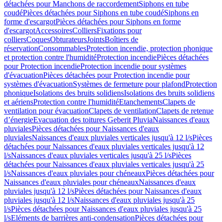
détachées pour Manchons de raccordement
Siphons en tube
coudé
Pièces détachées pour Siphons en tube coudé
Siphons en
forme d'escargot
Pièces détachées pour Siphons en forme
d'escargot
Accessoires
Colliers
Fixations pour
colliers
Coques
Obturateurs
Joints
Boîtiers de
réservation
Consommables
Protection incendie, protection phonique
et protection contre l'humidité
Protection incendie
Pièces détachées
pour Protection incendie
Protection incendie pour systèmes
d'évacuation
Pièces détachées pour Protection incendie pour
systèmes d'évacuation
Systèmes de fermeture pour plafond
Protection
phonique
Isolations des bruits solidiens
Isolations des bruits solidiens
et aériens
Protection contre l'humidité
Etanchements
Clapets de
ventilation pour évacuation
Clapets de ventilation
Clapets de retenue
d’énergie
Evacuation des toitures Geberit Pluvia
Naissances d'eaux
pluviales
Pièces détachées pour Naissances d'eaux
pluviales
Naissances d'eaux pluviales verticales jusqu'à 12 l/s
Pièces
détachées pour Naissances d'eaux pluviales verticales jusqu'à 12
l/s
Naissances d'eaux pluviales verticales jusqu'à 25 l/s
Pièces
détachées pour Naissances d'eaux pluviales verticales jusqu'à 25
l/s
Naissances d'eaux pluviales pour chéneaux
Pièces détachées pour
Naissances d'eaux pluviales pour chéneaux
Naissances d'eaux
pluviales jusqu'à 12 l/s
Pièces détachées pour Naissances d'eaux
pluviales jusqu'à 12 l/s
Naissances d'eaux pluviales jusqu'à 25
l/s
Pièces détachées pour Naissances d'eaux pluviales jusqu'à 25
l/s
Eléments de barrières anti-condensation
Pièces détachées pour