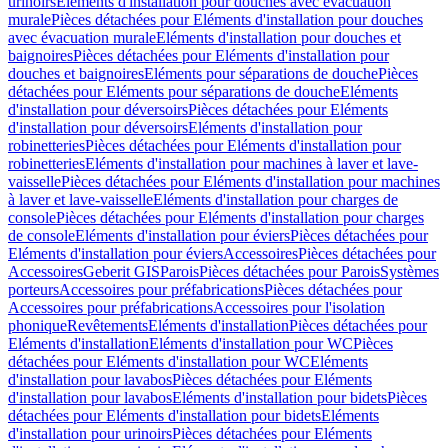
urinoirs
Eléments d'installation pour douches avec évacuation
murale
Pièces détachées pour Eléments d'installation pour douches
avec évacuation murale
Eléments d'installation pour douches et
baignoires
Pièces détachées pour Eléments d'installation pour
douches et baignoires
Eléments pour séparations de douche
Pièces
détachées pour Eléments pour séparations de douche
Eléments
d'installation pour déversoirs
Pièces détachées pour Eléments
d'installation pour déversoirs
Eléments d'installation pour
robinetteries
Pièces détachées pour Eléments d'installation pour
robinetteries
Eléments d'installation pour machines à laver et lave-
vaisselle
Pièces détachées pour Eléments d'installation pour machines
à laver et lave-vaisselle
Eléments d'installation pour charges de
console
Pièces détachées pour Eléments d'installation pour charges
de console
Eléments d'installation pour éviers
Pièces détachées pour
Eléments d'installation pour éviers
Accessoires
Pièces détachées pour
Accessoires
Geberit GIS
Parois
Pièces détachées pour Parois
Systèmes
porteurs
Accessoires pour préfabrications
Pièces détachées pour
Accessoires pour préfabrications
Accessoires pour l'isolation
phonique
Revêtements
Eléments d'installation
Pièces détachées pour
Eléments d'installation
Eléments d'installation pour WC
Pièces
détachées pour Eléments d'installation pour WC
Eléments
d'installation pour lavabos
Pièces détachées pour Eléments
d'installation pour lavabos
Eléments d'installation pour bidets
Pièces
détachées pour Eléments d'installation pour bidets
Eléments
d'installation pour urinoirs
Pièces détachées pour Eléments