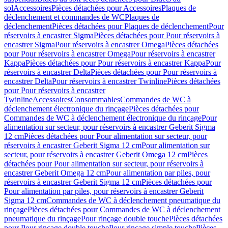
sol
Accessoires
Pièces détachées pour Accessoires
Plaques de
déclenchement et commandes de WC
Plaques de
déclenchement
Pièces détachées pour Plaques de déclenchement
Pour
réservoirs à encastrer Sigma
Pièces détachées pour Pour réservoirs à
encastrer Sigma
Pour réservoirs à encastrer Omega
Pièces détachées
pour Pour réservoirs à encastrer Omega
Pour réservoirs à encastrer
Kappa
Pièces détachées pour Pour réservoirs à encastrer Kappa
Pour
réservoirs à encastrer Delta
Pièces détachées pour Pour réservoirs à
encastrer Delta
Pour réservoirs à encastrer Twinline
Pièces détachées
pour Pour réservoirs à encastrer
Twinline
Accessoires
Consommables
Commandes de WC à
déclenchement électronique du rinçage
Pièces détachées pour
Commandes de WC à déclenchement électronique du rinçage
Pour
alimentation sur secteur, pour réservoirs à encastrer Geberit Sigma
12 cm
Pièces détachées pour Pour alimentation sur secteur, pour
réservoirs à encastrer Geberit Sigma 12 cm
Pour alimentation sur
secteur, pour réservoirs à encastrer Geberit Omega 12 cm
Pièces
détachées pour Pour alimentation sur secteur, pour réservoirs à
encastrer Geberit Omega 12 cm
Pour alimentation par piles, pour
réservoirs à encastrer Geberit Sigma 12 cm
Pièces détachées pour
Pour alimentation par piles, pour réservoirs à encastrer Geberit
Sigma 12 cm
Commandes de WC à déclenchement pneumatique du
rinçage
Pièces détachées pour Commandes de WC à déclenchement
pneumatique du rinçage
Pour rinçage double touche
Pièces détachées
pour Pour rinçage double touche
Pour rinçage simple touche
Pièces