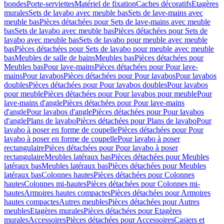
bondes
Porte-serviettes
Matériel de fixation
Caches décoratifs
Etagères
murales
Sets de lavabo avec meuble bas
Sets de lave-mains avec
meuble bas
Pièces détachées pour Sets de lave-mains avec meuble
bas
Sets de lavabo avec meuble bas
Pièces détachées pour Sets de
lavabo avec meuble bas
Sets de lavabo pour meuble avec meuble
bas
Pièces détachées pour Sets de lavabo pour meuble avec meuble
bas
Meubles de salle de bains
Meubles bas
Pièces détachées pour
Meubles bas
Pour lave-mains
Pièces détachées pour Pour lave-
mains
Pour lavabos
Pièces détachées pour Pour lavabos
Pour lavabos
doubles
Pièces détachées pour Pour lavabos doubles
Pour lavabos
pour meuble
Pièces détachées pour Pour lavabos pour meuble
Pour
lave-mains d'angle
Pièces détachées pour Pour lave-mains
d'angle
Pour lavabos d'angle
Pièces détachées pour Pour lavabos
d'angle
Plans de lavabo
Pièces détachées pour Plans de lavabo
Pour
lavabo à poser en forme de coupelle
Pièces détachées pour Pour
lavabo à poser en forme de coupelle
Pour lavabo à poser
rectangulaire
Pièces détachées pour Pour lavabo à poser
rectangulaire
Meubles latéraux bas
Pièces détachées pour Meubles
latéraux bas
Meubles latéraux bas
Pièces détachées pour Meubles
latéraux bas
Colonnes hautes
Pièces détachées pour Colonnes
hautes
Colonnes mi-hautes
Pièces détachées pour Colonnes mi-
hautes
Armoires hautes compactes
Pièces détachées pour Armoires
hautes compactes
Autres meubles
Pièces détachées pour Autres
meubles
Etagères murales
Pièces détachées pour Etagères
murales
Accessoires
Pièces détachées pour Accessoires
Casiers et