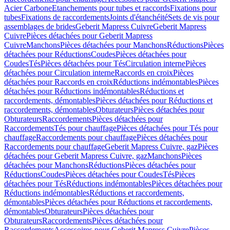
Acier Carbone
Etanchements pour tubes et raccords
Fixations pour
tubes
Fixations de raccordements
Joints d'étanchéité
Sets de vis pour
assemblages de brides
Geberit Mapress Cuivre
Geberit Mapress
Cuivre
Pièces détachées pour Geberit Mapress
Cuivre
Manchons
Pièces détachées pour Manchons
Réductions
Pièces
détachées pour Réductions
Coudes
Pièces détachées pour
Coudes
Tés
Pièces détachées pour Tés
Circulation interne
Pièces
détachées pour Circulation interne
Raccords en croix
Pièces
détachées pour Raccords en croix
Réductions indémontables
Pièces
détachées pour Réductions indémontables
Réductions et
raccordements, démontables
Pièces détachées pour Réductions et
raccordements, démontables
Obturateurs
Pièces détachées pour
Obturateurs
Raccordements
Pièces détachées pour
Raccordements
Tés pour chauffage
Pièces détachées pour Tés pour
chauffage
Raccordements pour chauffage
Pièces détachées pour
Raccordements pour chauffage
Geberit Mapress Cuivre, gaz
Pièces
détachées pour Geberit Mapress Cuivre, gaz
Manchons
Pièces
détachées pour Manchons
Réductions
Pièces détachées pour
Réductions
Coudes
Pièces détachées pour Coudes
Tés
Pièces
détachées pour Tés
Réductions indémontables
Pièces détachées pour
Réductions indémontables
Réductions et raccordements,
démontables
Pièces détachées pour Réductions et raccordements,
démontables
Obturateurs
Pièces détachées pour
Obturateurs
Raccordements
Pièces détachées pour
Raccordements
Accessoires pour Geberit Mapress Cuivre
Pièces