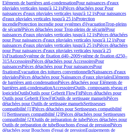
Eléments de barrières anti-condensation
Pour naissances d'eaux
pluviales verticales jusqu'à 12 l/s
Pièces détachées pour Pour
naissances d'eaux pluviales verticales jusqu'à 12 l/s
Pour naissances
d'eaux pluviales verticales jusqu'à 25 l/s
Protection
incendie
Protection incendie pour systèmes d'évacuation
Trop-pleins
de sécurité
Pièces détachées pour Trop-pleins de sécurité
Pour
naissances d'eaux pluviales verticales jusqu'à 12 l/s
Pièces détachées
pour Pour naissances d'eaux pluviales verticales jusqu'à 12 l/s
Pour
naissances d'eaux pluviales verticales jusqu'à 25 l/s
Pièces détachées
pour Pour naissances d'eaux pluviales verticales jusqu'à 25
l/s
Fixations
Système de fixation d40–200
Système de fixation d250–
315
Accessoires
Pièces détachées pour Accessoires
Pour
naissances
Pièces détachées pour Pour naissances
Pour
fixations
Evacuation des toitures conventionnelle
Naissances d'eaux
pluviales
Pièces détachées pour Naissances d'eaux pluviales
Eléments
de barrières anti-condensation
Pièces détachées pour Eléments de
barrières anti-condensation
Accessoires
Outils, composants réseau et
logiciels
Outils
Outils pour Geberit FlowFit
Pièces détachées pour
Outils pour Geberit FlowFit
Outils de sertissage manuels
Pièces
détachées pour Outils de sertissage manuels
Sertisseuses
compatibilité [1]
Pièces détachées pour Sertisseuses compatibilité
[1]
Sertisseuses compatibilité [2]
Pièces détachées pour Sertisseuses
compatibilité [2]
Outils de préparation de tube
Pièces détachées pour
Outils de préparation de tube
Bouchons d'essai de pression
Pièces
détachées pour Bouchons d'essai de pression
Equipements de