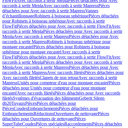
FlowFit
Avec raccords à sertir Mepla
Pièces détachées pour Avec
raccords à sertir Mepla
Avec raccords à sertir Mapress
Pièces
détachées pour Avec raccords à sertir Mapress
Vannes
d’échantillonnage
Robinets à boisseau sphérique
Pièces détachées
pour Robinets à boisseau sphérique
Avec raccords à sertir
FlowFit
Pièces détachées pour Avec raccords à sertir FlowFit
Avec
raccords à sertir Mepla
Pièces détachées pour Avec raccords à sertir
Mepla
Avec raccords à sertir Mapress
Pièces détachées pour Avec
raccords à sertir Mapress
Robinets à boisseau sphérique pour
montage encastré
Pièces détachées pour Robinets à boisseau
sphérique pour montage encastré
Avec raccords à sertir
FlowFit
Pièces détachées pour Avec raccords à sertir FlowFit
Avec
raccords à sertir Mepla
Pièces détachées pour Avec raccords à sertir
Mepla
Avec raccords à sertir Mapress
Pièces détachées pour Avec
raccords à sertir Mapress
Avec raccords filetés
Pièces détachées pour
Avec raccords filetés
Clapets de non retour
Avec raccords à sertir
Mapress
Unités pour compteur d'eau pour montage encastré
Pièces
détachées pour Unités pour compteur d'eau pour montage
encastré
Avec raccords filetés
Pièces détachées pour Avec raccords
filetés
Systèmes d'évacuation des bâtiments
Geberit Silent-
db20
Tuyaux
Pièces
Pièces détachées pour
Pièces
Coudes
Embranchements
Pièces détachées pour
Embranchements
Réductions
Ouvertures de nettoyage
Pièces
détachées pour Ouvertures de nettoyage
Pièces
SuperTube
Coudes
Pièces spéciales
Raccordements
Pièces détachées