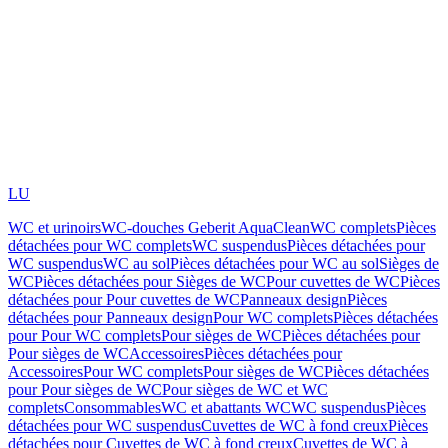
LU
WC et urinoirs
WC-douches Geberit AquaClean
WC complets
Pièces
détachées pour WC complets
WC suspendus
Pièces détachées pour
WC suspendus
WC au sol
Pièces détachées pour WC au sol
Sièges de
WC
Pièces détachées pour Sièges de WC
Pour cuvettes de WC
Pièces
détachées pour Pour cuvettes de WC
Panneaux design
Pièces
détachées pour Panneaux design
Pour WC complets
Pièces détachées
pour Pour WC complets
Pour sièges de WC
Pièces détachées pour
Pour sièges de WC
Accessoires
Pièces détachées pour
Accessoires
Pour WC complets
Pour sièges de WC
Pièces détachées
pour Pour sièges de WC
Pour sièges de WC et WC
complets
Consommables
WC et abattants WC
WC suspendus
Pièces
détachées pour WC suspendus
Cuvettes de WC à fond creux
Pièces
détachées pour Cuvettes de WC à fond creux
Cuvettes de WC à