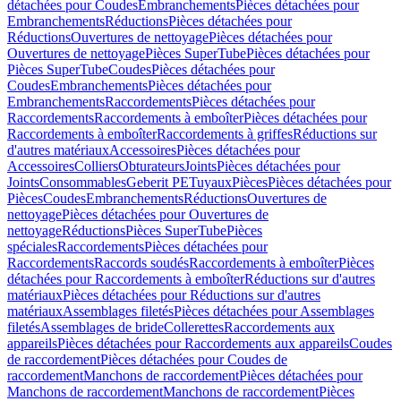
détachées pour Coudes
Embranchements
Pièces détachées pour
Embranchements
Réductions
Pièces détachées pour
Réductions
Ouvertures de nettoyage
Pièces détachées pour
Ouvertures de nettoyage
Pièces SuperTube
Pièces détachées pour
Pièces SuperTube
Coudes
Pièces détachées pour
Coudes
Embranchements
Pièces détachées pour
Embranchements
Raccordements
Pièces détachées pour
Raccordements
Raccordements à emboîter
Pièces détachées pour
Raccordements à emboîter
Raccordements à griffes
Réductions sur
d'autres matériaux
Accessoires
Pièces détachées pour
Accessoires
Colliers
Obturateurs
Joints
Pièces détachées pour
Joints
Consommables
Geberit PE
Tuyaux
Pièces
Pièces détachées pour
Pièces
Coudes
Embranchements
Réductions
Ouvertures de
nettoyage
Pièces détachées pour Ouvertures de
nettoyage
Réductions
Pièces SuperTube
Pièces
spéciales
Raccordements
Pièces détachées pour
Raccordements
Raccords soudés
Raccordements à emboîter
Pièces
détachées pour Raccordements à emboîter
Réductions sur d'autres
matériaux
Pièces détachées pour Réductions sur d'autres
matériaux
Assemblages filetés
Pièces détachées pour Assemblages
filetés
Assemblages de bride
Collerettes
Raccordements aux
appareils
Pièces détachées pour Raccordements aux appareils
Coudes
de raccordement
Pièces détachées pour Coudes de
raccordement
Manchons de raccordement
Pièces détachées pour
Manchons de raccordement
Manchons de raccordement
Pièces