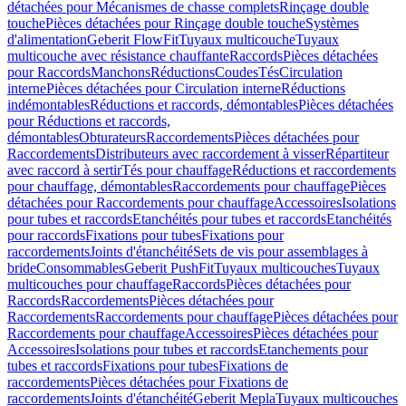
détachées pour Mécanismes de chasse complets
Rinçage double
touche
Pièces détachées pour Rinçage double touche
Systèmes
d'alimentation
Geberit FlowFit
Tuyaux multicouche
Tuyaux
multicouche avec résistance chauffante
Raccords
Pièces détachées
pour Raccords
Manchons
Réductions
Coudes
Tés
Circulation
interne
Pièces détachées pour Circulation interne
Réductions
indémontables
Réductions et raccords, démontables
Pièces détachées
pour Réductions et raccords,
démontables
Obturateurs
Raccordements
Pièces détachées pour
Raccordements
Distributeurs avec raccordement à visser
Répartiteur
avec raccord à sertir
Tés pour chauffage
Réductions et raccordements
pour chauffage, démontables
Raccordements pour chauffage
Pièces
détachées pour Raccordements pour chauffage
Accessoires
Isolations
pour tubes et raccords
Etanchéités pour tubes et raccords
Etanchéités
pour raccords
Fixations pour tubes
Fixations pour
raccordements
Joints d'étanchéité
Sets de vis pour assemblages à
bride
Consommables
Geberit PushFit
Tuyaux multicouches
Tuyaux
multicouches pour chauffage
Raccords
Pièces détachées pour
Raccords
Raccordements
Pièces détachées pour
Raccordements
Raccordements pour chauffage
Pièces détachées pour
Raccordements pour chauffage
Accessoires
Pièces détachées pour
Accessoires
Isolations pour tubes et raccords
Etanchements pour
tubes et raccords
Fixations pour tubes
Fixations de
raccordements
Pièces détachées pour Fixations de
raccordements
Joints d'étanchéité
Geberit Mepla
Tuyaux multicouches