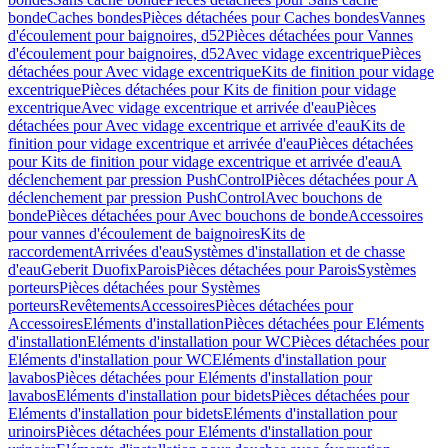
bonde
Caches bondes
Pièces détachées pour Caches bondes
Vannes
d'écoulement pour baignoires, d52
Pièces détachées pour Vannes
d'écoulement pour baignoires, d52
Avec vidage excentrique
Pièces
détachées pour Avec vidage excentrique
Kits de finition pour vidage
excentrique
Pièces détachées pour Kits de finition pour vidage
excentrique
Avec vidage excentrique et arrivée d'eau
Pièces
détachées pour Avec vidage excentrique et arrivée d'eau
Kits de
finition pour vidage excentrique et arrivée d'eau
Pièces détachées
pour Kits de finition pour vidage excentrique et arrivée d'eau
A
déclenchement par pression PushControl
Pièces détachées pour A
déclenchement par pression PushControl
Avec bouchons de
bonde
Pièces détachées pour Avec bouchons de bonde
Accessoires
pour vannes d'écoulement de baignoires
Kits de
raccordement
Arrivées d'eau
Systèmes d'installation et de chasse
d'eau
Geberit Duofix
Parois
Pièces détachées pour Parois
Systèmes
porteurs
Pièces détachées pour Systèmes
porteurs
Revêtements
Accessoires
Pièces détachées pour
Accessoires
Eléments d'installation
Pièces détachées pour Eléments
d'installation
Eléments d'installation pour WC
Pièces détachées pour
Eléments d'installation pour WC
Eléments d'installation pour
lavabos
Pièces détachées pour Eléments d'installation pour
lavabos
Eléments d'installation pour bidets
Pièces détachées pour
Eléments d'installation pour bidets
Eléments d'installation pour
urinoirs
Pièces détachées pour Eléments d'installation pour