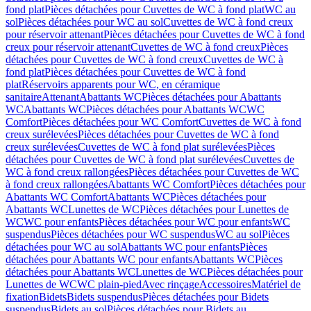
fond plat
Pièces détachées pour Cuvettes de WC à fond plat
WC au
sol
Pièces détachées pour WC au sol
Cuvettes de WC à fond creux
pour réservoir attenant
Pièces détachées pour Cuvettes de WC à fond
creux pour réservoir attenant
Cuvettes de WC à fond creux
Pièces
détachées pour Cuvettes de WC à fond creux
Cuvettes de WC à
fond plat
Pièces détachées pour Cuvettes de WC à fond
plat
Réservoirs apparents pour WC, en céramique
sanitaire
Attenant
Abattants WC
Pièces détachées pour Abattants
WC
Abattants WC
Pièces détachées pour Abattants WC
WC
Comfort
Pièces détachées pour WC Comfort
Cuvettes de WC à fond
creux surélevées
Pièces détachées pour Cuvettes de WC à fond
creux surélevées
Cuvettes de WC à fond plat surélevées
Pièces
détachées pour Cuvettes de WC à fond plat surélevées
Cuvettes de
WC à fond creux rallongées
Pièces détachées pour Cuvettes de WC
à fond creux rallongées
Abattants WC Comfort
Pièces détachées pour
Abattants WC Comfort
Abattants WC
Pièces détachées pour
Abattants WC
Lunettes de WC
Pièces détachées pour Lunettes de
WC
WC pour enfants
Pièces détachées pour WC pour enfants
WC
suspendus
Pièces détachées pour WC suspendus
WC au sol
Pièces
détachées pour WC au sol
Abattants WC pour enfants
Pièces
détachées pour Abattants WC pour enfants
Abattants WC
Pièces
détachées pour Abattants WC
Lunettes de WC
Pièces détachées pour
Lunettes de WC
WC plain-pied
Avec rinçage
Accessoires
Matériel de
fixation
Bidets
Bidets suspendus
Pièces détachées pour Bidets
suspendus
Bidets au sol
Pièces détachées pour Bidets au