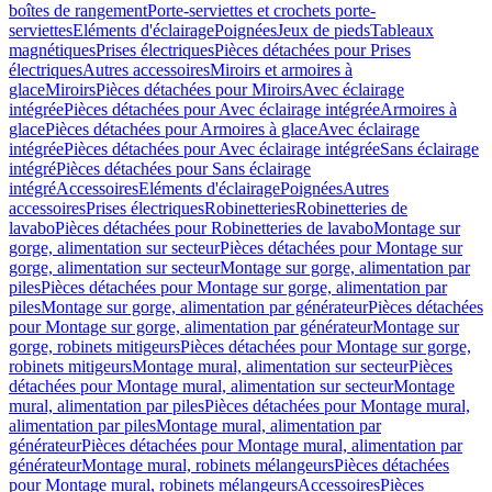
boîtes de rangement
Porte-serviettes et crochets porte-
serviettes
Eléments d'éclairage
Poignées
Jeux de pieds
Tableaux
magnétiques
Prises électriques
Pièces détachées pour Prises
électriques
Autres accessoires
Miroirs et armoires à
glace
Miroirs
Pièces détachées pour Miroirs
Avec éclairage
intégrée
Pièces détachées pour Avec éclairage intégrée
Armoires à
glace
Pièces détachées pour Armoires à glace
Avec éclairage
intégrée
Pièces détachées pour Avec éclairage intégrée
Sans éclairage
intégré
Pièces détachées pour Sans éclairage
intégré
Accessoires
Eléments d'éclairage
Poignées
Autres
accessoires
Prises électriques
Robinetteries
Robinetteries de
lavabo
Pièces détachées pour Robinetteries de lavabo
Montage sur
gorge, alimentation sur secteur
Pièces détachées pour Montage sur
gorge, alimentation sur secteur
Montage sur gorge, alimentation par
piles
Pièces détachées pour Montage sur gorge, alimentation par
piles
Montage sur gorge, alimentation par générateur
Pièces détachées
pour Montage sur gorge, alimentation par générateur
Montage sur
gorge, robinets mitigeurs
Pièces détachées pour Montage sur gorge,
robinets mitigeurs
Montage mural, alimentation sur secteur
Pièces
détachées pour Montage mural, alimentation sur secteur
Montage
mural, alimentation par piles
Pièces détachées pour Montage mural,
alimentation par piles
Montage mural, alimentation par
générateur
Pièces détachées pour Montage mural, alimentation par
générateur
Montage mural, robinets mélangeurs
Pièces détachées
pour Montage mural, robinets mélangeurs
Accessoires
Pièces