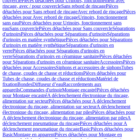
couvercle
Pièces détachées pour Urinoirs, fonctionnement avec
rinçage, avec / pour couvercle
Sans rebord de rinçage
Pièces
détachées pour Sans rebord de rinçage
Avec rebord de rinçage
Pièces
détachées pour Avec rebord de rinçage
Urinoirs, fonctionnement
sans eau
Pièces détachées pour Urinoirs, fonctionnement sans
eau
Sans couvercle
Pièces détachées pour Sans couvercle
Séparations
d'urinoirs
Pièces détachées pour Séparations d'urinoirs
Séparations
d'urinoirs en matière synthétique
Pièces détachées pour Séparations
d'urinoirs en matière synthétique
Séparations d'urinoirs en
verre
Pièces détachées pour Séparations d'urinoirs en
verre
Séparations d'urinoirs en céramique sanitaire
Pièces détachées
pour Séparations d'urinoirs en céramique sanitaire
Accessoires
Pièces
détachées pour Accessoires
Siphons et accessoires de siphons
Tubes
de chasse, coudes de chasse et réductions
Pièces détachées pour
Tubes de chasse, coudes de chasse et réductions
Matériel de
fixation
Bondes
Diffuseur d’eau
Raccordements aux
appareils
Commandes d'urinoir
Montage encastré
Pièces détachées
pour Montage encastré
A déclenchement électronique du rinçage,
alimentation sur secteur
Pièces détachées pour A déclenchement
électronique du rinçage, alimentation sur secteur
A déclenchement
électronique du rinçage, alimentation par piles
Pièces détachées pour
A déclenchement électronique du rinçage, alimentation par piles
A
déclenchement pneumatique du rinçage
Pièces détachées pour A
déclenchement pneumatique du rinçage
Basic
Pièces détachées pour
Basic
Montage en apparent
Pièces détachées pour Montage en