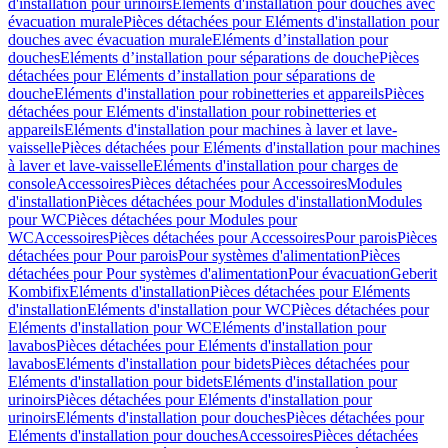
d'installation pour urinoirs
Eléments d'installation pour douches avec
évacuation murale
Pièces détachées pour Eléments d'installation pour
douches avec évacuation murale
Eléments d’installation pour
douches
Eléments d’installation pour séparations de douche
Pièces
détachées pour Eléments d’installation pour séparations de
douche
Eléments d'installation pour robinetteries et appareils
Pièces
détachées pour Eléments d'installation pour robinetteries et
appareils
Eléments d'installation pour machines à laver et lave-
vaisselle
Pièces détachées pour Eléments d'installation pour machines
à laver et lave-vaisselle
Eléments d'installation pour charges de
console
Accessoires
Pièces détachées pour Accessoires
Modules
d'installation
Pièces détachées pour Modules d'installation
Modules
pour WC
Pièces détachées pour Modules pour
WC
Accessoires
Pièces détachées pour Accessoires
Pour parois
Pièces
détachées pour Pour parois
Pour systèmes d'alimentation
Pièces
détachées pour Pour systèmes d'alimentation
Pour évacuation
Geberit
Kombifix
Eléments d'installation
Pièces détachées pour Eléments
d'installation
Eléments d'installation pour WC
Pièces détachées pour
Eléments d'installation pour WC
Eléments d'installation pour
lavabos
Pièces détachées pour Eléments d'installation pour
lavabos
Eléments d'installation pour bidets
Pièces détachées pour
Eléments d'installation pour bidets
Eléments d'installation pour
urinoirs
Pièces détachées pour Eléments d'installation pour
urinoirs
Eléments d'installation pour douches
Pièces détachées pour
Eléments d'installation pour douches
Accessoires
Pièces détachées