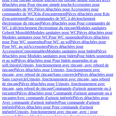
détachées pour Pour rinçage simple touche
Accessoires pour
commandes de WC
Pièces détachées pour Accessoires pour
commandes de WC
Kits d'encastrement
Pièces détachées pour Kits
d'encastrement
Pour commandes de WC à déclenchement
électronique du rinçage
Pièces détachées pour Pour commandes de
WC à déclenchement électronique du rinçage
Modules sanitaires
Geberit Monolith
Modules sanitaires pour WC
Pièces détachées pour
Modules sanitaires pour WC
Pour WC suspendus
Pièces détachées
pour Pour WC suspendus
Pour WC au sol
Pièces détachées pour
Pour WC au sol
Accessoires
Pièces détachées pour
Accessoires
Consommables
Modules sanitaires pour bidets
Pièces
détachées pour Modules sanitaires pour bidets
Pour bidets suspendus
et au sol
Pièces détachées pour Pour bidets suspendus et au
sol
Urinoirs
Urinoirs, fonctionnement avec rinçage, avec rebord de
rinçage
Pièces détachées pour Urinoirs, fonctionnement avec
rinçage, avec rebord de rinçage
Sans couvercle
Pièces détachées pour
Sans couvercle
Urinoirs, fonctionnement avec rinçage, sans rebord
de rinçage
Pièces détachées pour Urinoirs, fonctionnement avec
rinçage, sans rebord de rinçage
Commande d'urinoir apparente ou à
encastrer
Pièces détachées pour Commande d'urinoir apparente ou à
encastrer
Avec commande d'urinoir intégrée
Pièces détachées pour
Avec commande d'urinoir intégrée
Pour commande d'urinoir
intégrée
Pièces détachées pour Pour commande d'urinoir
intégrée
Urinoirs, fonctionnement avec rinçage, avec / pour