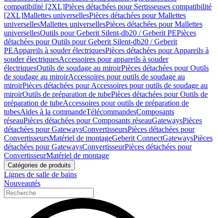
compatibilité [2XL]
Pièces détachées pour Sertisseuses compatibilité
[2XL]
Mallettes universelles
Pièces détachées pour Mallettes
universelles
Mallettes universelles
Pièces détachées pour Mallettes
universelles
Outils pour Geberit Silent-db20 / Geberit PE
Pièces
détachées pour Outils pour Geberit Silent-db20 / Geberit
PE
Appareils à souder électriques
Pièces détachées pour Appareils à
souder électriques
Accessoires pour appareils à souder
électriques
Outils de soudage au miroir
Pièces détachées pour Outils
de soudage au miroir
Accessoires pour outils de soudage au
miroir
Pièces détachées pour Accessoires pour outils de soudage au
miroir
Outils de préparation de tube
Pièces détachées pour Outils de
préparation de tube
Accessoires pour outils de préparation de
tubes
Aides à la commande
Télécommandes
Composants
réseau
Pièces détachées pour Composants réseau
Gateways
Pièces
détachées pour Gateways
Convertisseurs
Pièces détachées pour
Convertisseurs
Matériel de montage
Geberit Connect
Gateways
Pièces
détachées pour Gateways
Convertisseur
Pièces détachées pour
Convertisseur
Matériel de montage
Catégories de produits
Lignes de salle de bains
Nouveautés