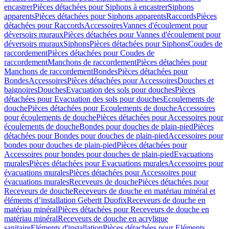
encastrer
Pièces détachées pour Siphons à encastrer
Siphons
apparents
Pièces détachées pour Siphons apparents
Raccords
Pièces
détachées pour Raccords
Accessoires
Vannes d'écoulement pour
déversoirs muraux
Pièces détachées pour Vannes d'écoulement pour
déversoirs muraux
Siphons
Pièces détachées pour Siphons
Coudes de
raccordement
Pièces détachées pour Coudes de
raccordement
Manchons de raccordement
Pièces détachées pour
Manchons de raccordement
Bondes
Pièces détachées pour
Bondes
Accessoires
Pièces détachées pour Accessoires
Douches et
baignoires
Douches
Evacuation des sols pour douches
Pièces
détachées pour Evacuation des sols pour douches
Ecoulements de
douche
Pièces détachées pour Ecoulements de douche
Accessoires
pour écoulements de douche
Pièces détachées pour Accessoires pour
écoulements de douche
Bondes pour douches de plain-pied
Pièces
détachées pour Bondes pour douches de plain-pied
Accessoires pour
bondes pour douches de plain-pied
Pièces détachées pour
Accessoires pour bondes pour douches de plain-pied
Evacuations
murales
Pièces détachées pour Evacuations murales
Accessoires pour
évacuations murales
Pièces détachées pour Accessoires pour
évacuations murales
Receveurs de douche
Pièces détachées pour
Receveurs de douche
Receveurs de douche en matériau minéral et
éléments d’installation Geberit Duofix
Receveurs de douche en
matériau minéral
Pièces détachées pour Receveurs de douche en
matériau minéral
Receveurs de douche en acrylique
sanitaire
Eléments d'installation
Pièces détachées pour Eléments