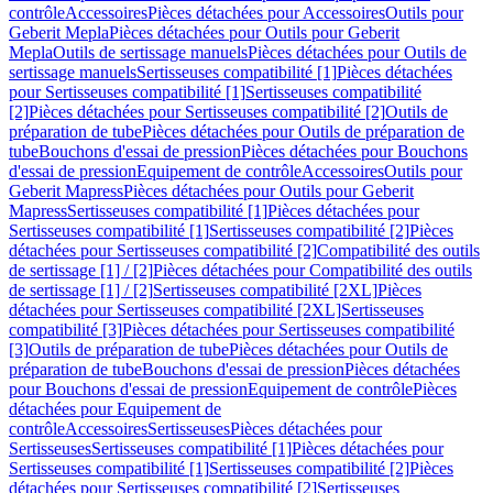
contrôle
Accessoires
Pièces détachées pour Accessoires
Outils pour
Geberit Mepla
Pièces détachées pour Outils pour Geberit
Mepla
Outils de sertissage manuels
Pièces détachées pour Outils de
sertissage manuels
Sertisseuses compatibilité [1]
Pièces détachées
pour Sertisseuses compatibilité [1]
Sertisseuses compatibilité
[2]
Pièces détachées pour Sertisseuses compatibilité [2]
Outils de
préparation de tube
Pièces détachées pour Outils de préparation de
tube
Bouchons d'essai de pression
Pièces détachées pour Bouchons
d'essai de pression
Equipement de contrôle
Accessoires
Outils pour
Geberit Mapress
Pièces détachées pour Outils pour Geberit
Mapress
Sertisseuses compatibilité [1]
Pièces détachées pour
Sertisseuses compatibilité [1]
Sertisseuses compatibilité [2]
Pièces
détachées pour Sertisseuses compatibilité [2]
Compatibilité des outils
de sertissage [1] / [2]
Pièces détachées pour Compatibilité des outils
de sertissage [1] / [2]
Sertisseuses compatibilité [2XL]
Pièces
détachées pour Sertisseuses compatibilité [2XL]
Sertisseuses
compatibilité [3]
Pièces détachées pour Sertisseuses compatibilité
[3]
Outils de préparation de tube
Pièces détachées pour Outils de
préparation de tube
Bouchons d'essai de pression
Pièces détachées
pour Bouchons d'essai de pression
Equipement de contrôle
Pièces
détachées pour Equipement de
contrôle
Accessoires
Sertisseuses
Pièces détachées pour
Sertisseuses
Sertisseuses compatibilité [1]
Pièces détachées pour
Sertisseuses compatibilité [1]
Sertisseuses compatibilité [2]
Pièces
détachées pour Sertisseuses compatibilité [2]
Sertisseuses