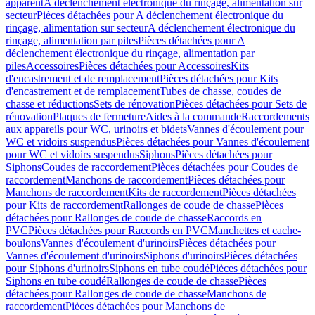
apparent
A déclenchement électronique du rinçage, alimentation sur
secteur
Pièces détachées pour A déclenchement électronique du
rinçage, alimentation sur secteur
A déclenchement électronique du
rinçage, alimentation par piles
Pièces détachées pour A
déclenchement électronique du rinçage, alimentation par
piles
Accessoires
Pièces détachées pour Accessoires
Kits
d'encastrement et de remplacement
Pièces détachées pour Kits
d'encastrement et de remplacement
Tubes de chasse, coudes de
chasse et réductions
Sets de rénovation
Pièces détachées pour Sets de
rénovation
Plaques de fermeture
Aides à la commande
Raccordements
aux appareils pour WC, urinoirs et bidets
Vannes d'écoulement pour
WC et vidoirs suspendus
Pièces détachées pour Vannes d'écoulement
pour WC et vidoirs suspendus
Siphons
Pièces détachées pour
Siphons
Coudes de raccordement
Pièces détachées pour Coudes de
raccordement
Manchons de raccordement
Pièces détachées pour
Manchons de raccordement
Kits de raccordement
Pièces détachées
pour Kits de raccordement
Rallonges de coude de chasse
Pièces
détachées pour Rallonges de coude de chasse
Raccords en
PVC
Pièces détachées pour Raccords en PVC
Manchettes et cache-
boulons
Vannes d'écoulement d'urinoirs
Pièces détachées pour
Vannes d'écoulement d'urinoirs
Siphons d'urinoirs
Pièces détachées
pour Siphons d'urinoirs
Siphons en tube coudé
Pièces détachées pour
Siphons en tube coudé
Rallonges de coude de chasse
Pièces
détachées pour Rallonges de coude de chasse
Manchons de
raccordement
Pièces détachées pour Manchons de