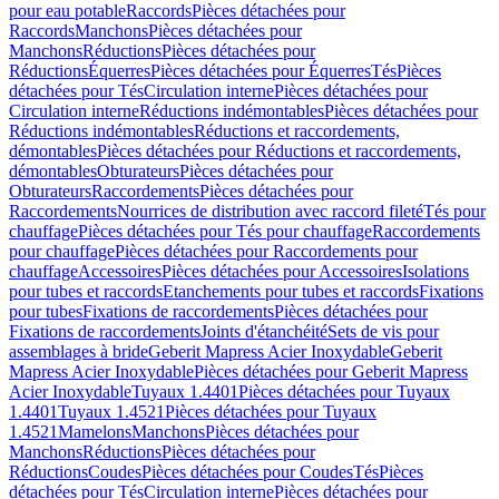
pour eau potable
Raccords
Pièces détachées pour
Raccords
Manchons
Pièces détachées pour
Manchons
Réductions
Pièces détachées pour
Réductions
Équerres
Pièces détachées pour Équerres
Tés
Pièces
détachées pour Tés
Circulation interne
Pièces détachées pour
Circulation interne
Réductions indémontables
Pièces détachées pour
Réductions indémontables
Réductions et raccordements,
démontables
Pièces détachées pour Réductions et raccordements,
démontables
Obturateurs
Pièces détachées pour
Obturateurs
Raccordements
Pièces détachées pour
Raccordements
Nourrices de distribution avec raccord fileté
Tés pour
chauffage
Pièces détachées pour Tés pour chauffage
Raccordements
pour chauffage
Pièces détachées pour Raccordements pour
chauffage
Accessoires
Pièces détachées pour Accessoires
Isolations
pour tubes et raccords
Etanchements pour tubes et raccords
Fixations
pour tubes
Fixations de raccordements
Pièces détachées pour
Fixations de raccordements
Joints d'étanchéité
Sets de vis pour
assemblages à bride
Geberit Mapress Acier Inoxydable
Geberit
Mapress Acier Inoxydable
Pièces détachées pour Geberit Mapress
Acier Inoxydable
Tuyaux 1.4401
Pièces détachées pour Tuyaux
1.4401
Tuyaux 1.4521
Pièces détachées pour Tuyaux
1.4521
Mamelons
Manchons
Pièces détachées pour
Manchons
Réductions
Pièces détachées pour
Réductions
Coudes
Pièces détachées pour Coudes
Tés
Pièces
détachées pour Tés
Circulation interne
Pièces détachées pour