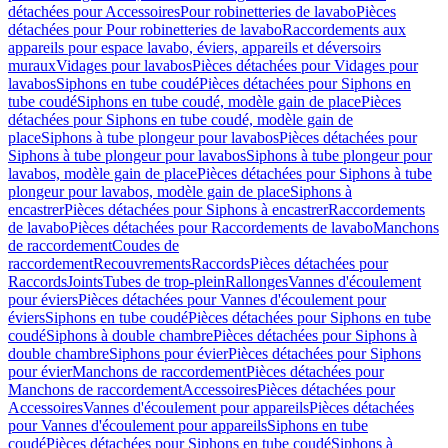
détachées pour Accessoires
Pour robinetteries de lavabo
Pièces
détachées pour Pour robinetteries de lavabo
Raccordements aux
appareils pour espace lavabo, éviers, appareils et déversoirs
muraux
Vidages pour lavabos
Pièces détachées pour Vidages pour
lavabos
Siphons en tube coudé
Pièces détachées pour Siphons en
tube coudé
Siphons en tube coudé, modèle gain de place
Pièces
détachées pour Siphons en tube coudé, modèle gain de
place
Siphons à tube plongeur pour lavabos
Pièces détachées pour
Siphons à tube plongeur pour lavabos
Siphons à tube plongeur pour
lavabos, modèle gain de place
Pièces détachées pour Siphons à tube
plongeur pour lavabos, modèle gain de place
Siphons à
encastrer
Pièces détachées pour Siphons à encastrer
Raccordements
de lavabo
Pièces détachées pour Raccordements de lavabo
Manchons
de raccordement
Coudes de
raccordement
Recouvrements
Raccords
Pièces détachées pour
Raccords
Joints
Tubes de trop-plein
Rallonges
Vannes d'écoulement
pour éviers
Pièces détachées pour Vannes d'écoulement pour
éviers
Siphons en tube coudé
Pièces détachées pour Siphons en tube
coudé
Siphons à double chambre
Pièces détachées pour Siphons à
double chambre
Siphons pour évier
Pièces détachées pour Siphons
pour évier
Manchons de raccordement
Pièces détachées pour
Manchons de raccordement
Accessoires
Pièces détachées pour
Accessoires
Vannes d'écoulement pour appareils
Pièces détachées
pour Vannes d'écoulement pour appareils
Siphons en tube
coudé
Pièces détachées pour Siphons en tube coudé
Siphons à