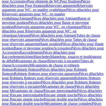
pour Accessoires
Pour eléments de WC
Pour fixations
Pièces
détachées pour Pour fixations
Réservoirs apparents
Réservoirs
apparents pour WC, en matière synthétique
Pièces détachées pour
Réservoirs apparents pour WC, en matière
synthétique
Attenant
Pièces détachées pour Attenant
Basse et
moyenne position
Pièces détachées pour Basse et moyenne
position
Réservoirs apparents pour WC, en céramique
Pièces
détachées pour Réservoirs apparents pour WC, en
céramique
Attenant
Pièces détachées pour Attenant
Tubes de chasse
pour réservoirs apparents
Pièces détachées pour Tubes de chasse
pour réservoirs apparents
Haute position
Pièces détachées pour Haute
position
Basse et moyenne position
Accessoires
Pièces détachées pour
Accessoires
Raccordements
Pièces détachées pour
Raccordements
Joints
Manchettes
Mamelons, rosaces et modérateurs
de débit
Mécanismes de chasse
Réservoirs à encastrer
Tubes de
chasse
Accessoires
Mécanismes de chasse et robinets
flotteurs
Robinets flotteurs
Pièces détachées pour Robinets
flotteurs
Robinets flotteurs pour réservoirs apparents
Pièces détachées
pour Robinets flotteurs pour réservoirs apparents
Robinets flotteurs
pour réservoirs à encastrer
Pièces détachées pour Robinets flotteurs
pour réservoirs à encastrer
Mécanismes de chasse
Pièces détachées
pour Mécanismes de chasse
Rinçage interrompable
Pièces détachées
pour Rinçage interrompable
Rinçage simple touche
Pièces détachées
pour Rinçage simple touche
Rinçage double touche
Pièces détachées
pour Rinçage double touche
Mécanismes de chasse complets
Pièces