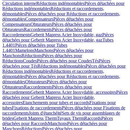
Circulation interne
Réductions indémontables
Pièces détachées pour
Réductions indémontables
Réductions et raccordements,
démontables
Pièces détachées pour Réductions et raccordements,
démontables
Compensateurs
Pièces détachées pour
Compensateurs
Obturateurs
Pièces détachées pour
Obturateurs
Raccordements
Pièces détachées pour
Raccordements
Geberit Mapress Acier Inoxydable, gaz
Pièces
détachées pour Geberit Mapress Acier Inoxydable, gaz
Tubes
1.4401
Pièces détachées pour Tubes
1.4401
Mamelons
Manchons
Pièces détachées pour
Manchons
Réductions
Pièces détachées pour
Réductions
Coudes
Pièces détachées pour Coudes
Tés
Pièces
détachées pour Tés
Réductions indémontables
Pièces détachées pour
Réductions indémontables
Réductions et raccordements,
démontables
Pièces détachées pour Réductions et raccordements,
démontables
Obturateurs
Pièces détachées pour
Obturateurs
Raccordements
Pièces détachées pour
Raccordements
Geberit Mapress Acier Inoxydable, accessoires
Pièces
détachées pour Geberit Mapress Acier Inoxydable,
accessoires
Etanchements pour tubes et raccords
Fixations pour
tubes
Fixations de raccordements
Pièces détachées pour Fixations de
raccordements
Joints d'étanchéité
Sets de vis pour assemblages de
brides
Geberit Mapress Therm
Tuyaux Therm
Raccords
Pièces
détachées pour Raccords
Manchons
Pièces détachées pour
Manchons
Réductions
Pièces détachées pour