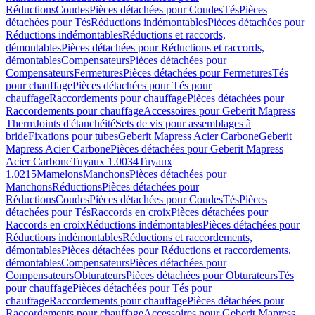
Réductions
Coudes
Pièces détachées pour Coudes
Tés
Pièces
détachées pour Tés
Réductions indémontables
Pièces détachées pour
Réductions indémontables
Réductions et raccords,
démontables
Pièces détachées pour Réductions et raccords,
démontables
Compensateurs
Pièces détachées pour
Compensateurs
Fermetures
Pièces détachées pour Fermetures
Tés
pour chauffage
Pièces détachées pour Tés pour
chauffage
Raccordements pour chauffage
Pièces détachées pour
Raccordements pour chauffage
Accessoires pour Geberit Mapress
Therm
Joints d'étanchéité
Sets de vis pour assemblages à
bride
Fixations pour tubes
Geberit Mapress Acier Carbone
Geberit
Mapress Acier Carbone
Pièces détachées pour Geberit Mapress
Acier Carbone
Tuyaux 1.0034
Tuyaux
1.0215
Mamelons
Manchons
Pièces détachées pour
Manchons
Réductions
Pièces détachées pour
Réductions
Coudes
Pièces détachées pour Coudes
Tés
Pièces
détachées pour Tés
Raccords en croix
Pièces détachées pour
Raccords en croix
Réductions indémontables
Pièces détachées pour
Réductions indémontables
Réductions et raccordements,
démontables
Pièces détachées pour Réductions et raccordements,
démontables
Compensateurs
Pièces détachées pour
Compensateurs
Obturateurs
Pièces détachées pour Obturateurs
Tés
pour chauffage
Pièces détachées pour Tés pour
chauffage
Raccordements pour chauffage
Pièces détachées pour
Raccordements pour chauffage
Accessoires pour Geberit Mapress