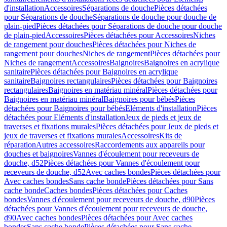
d'installation
Accessoires
Séparations de douche
Pièces détachées
pour Séparations de douche
Séparations de douche pour douche de
plain-pied
Pièces détachées pour Séparations de douche pour douche
de plain-pied
Accessoires
Pièces détachées pour Accessoires
Niches
de rangement pour douches
Pièces détachées pour Niches de
rangement pour douches
Niches de rangement
Pièces détachées pour
Niches de rangement
Accessoires
Baignoires
Baignoires en acrylique
sanitaire
Pièces détachées pour Baignoires en acrylique
sanitaire
Baignoires rectangulaires
Pièces détachées pour Baignoires
rectangulaires
Baignoires en matériau minéral
Pièces détachées pour
Baignoires en matériau minéral
Baignoires pour bébés
Pièces
détachées pour Baignoires pour bébés
Eléments d'installation
Pièces
détachées pour Eléments d'installation
Jeux de pieds et jeux de
traverses et fixations murales
Pièces détachées pour Jeux de pieds et
jeux de traverses et fixations murales
Accessoires
Kits de
réparation
Autres accessoires
Raccordements aux appareils pour
douches et baignoires
Vannes d'écoulement pour receveurs de
douche, d52
Pièces détachées pour Vannes d'écoulement pour
receveurs de douche, d52
Avec caches bondes
Pièces détachées pour
Avec caches bondes
Sans cache bonde
Pièces détachées pour Sans
cache bonde
Caches bondes
Pièces détachées pour Caches
bondes
Vannes d'écoulement pour receveurs de douche, d90
Pièces
détachées pour Vannes d'écoulement pour receveurs de douche,
d90
Avec caches bondes
Pièces détachées pour Avec caches
bondes
Sans cache bonde
Pièces détachées pour Sans cache