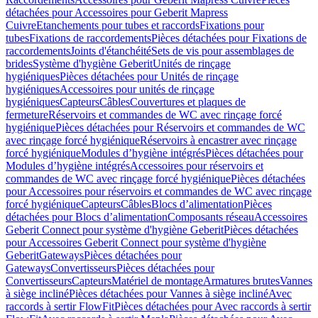
détachées pour Accessoires pour Geberit Mapress
Cuivre
Etanchements pour tubes et raccords
Fixations pour
tubes
Fixations de raccordements
Pièces détachées pour Fixations de
raccordements
Joints d'étanchéité
Sets de vis pour assemblages de
brides
Système d'hygiène Geberit
Unités de rinçage
hygiéniques
Pièces détachées pour Unités de rinçage
hygiéniques
Accessoires pour unités de rinçage
hygiéniques
Capteurs
Câbles
Couvertures et plaques de
fermeture
Réservoirs et commandes de WC avec rinçage forcé
hygiénique
Pièces détachées pour Réservoirs et commandes de WC
avec rinçage forcé hygiénique
Réservoirs à encastrer avec rinçage
forcé hygiénique
Modules d’hygiène intégrés
Pièces détachées pour
Modules d’hygiène intégrés
Accessoires pour réservoirs et
commandes de WC avec rinçage forcé hygiénique
Pièces détachées
pour Accessoires pour réservoirs et commandes de WC avec rinçage
forcé hygiénique
Capteurs
Câbles
Blocs d’alimentation
Pièces
détachées pour Blocs d’alimentation
Composants réseau
Accessoires
Geberit Connect pour système d'hygiène Geberit
Pièces détachées
pour Accessoires Geberit Connect pour système d'hygiène
Geberit
Gateways
Pièces détachées pour
Gateways
Convertisseurs
Pièces détachées pour
Convertisseurs
Capteurs
Matériel de montage
Armatures brutes
Vannes
à siège incliné
Pièces détachées pour Vannes à siège incliné
Avec
raccords à sertir FlowFit
Pièces détachées pour Avec raccords à sertir