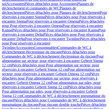
sol
Accessoires
Pièces détachées pour Accessoires
Plaques de
déclenchement et commandes de WC
Plaques de
déclenchement
Pièces détachées pour Plaques de déclenchement
Pour
réservoirs à encastrer Sigma
Pièces détachées pour Pour réservoirs à
encastrer Sigma
Pour réservoirs à encastrer Omega
Pièces détachées
pour Pour réservoirs à encastrer Omega
Pour réservoirs à encastrer
Kappa
Pièces détachées pour Pour réservoirs à encastrer Kappa
Pour
réservoirs à encastrer Delta
Pièces détachées pour Pour réservoirs à
encastrer Delta
Pour réservoirs à encastrer Twinline
Pièces détachées
pour Pour réservoirs à encastrer
Twinline
Accessoires
Consommables
Commandes de WC à
déclenchement électronique du rinçage
Pièces détachées pour
Commandes de WC à déclenchement électronique du rinçage
Pour
alimentation sur secteur, pour réservoirs à encastrer Geberit Sigma
12 cm
Pièces détachées pour Pour alimentation sur secteur, pour
réservoirs à encastrer Geberit Sigma 12 cm
Pour alimentation sur
secteur, pour réservoirs à encastrer Geberit Omega 12 cm
Pièces
détachées pour Pour alimentation sur secteur, pour réservoirs à
encastrer Geberit Omega 12 cm
Pour alimentation par piles, pour
réservoirs à encastrer Geberit Sigma 12 cm
Pièces détachées pour
Pour alimentation par piles, pour réservoirs à encastrer Geberit
Sigma 12 cm
Commandes de WC à déclenchement pneumatique du
rinçage
Pièces détachées pour Commandes de WC à déclenchement
pneumatique du rinçage
Pour rinçage double touche
Pièces détachées
pour Pour rinçage double touche
Pour rinçage simple touche
Pièces