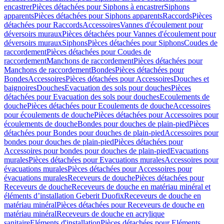
encastrer
Pièces détachées pour Siphons à encastrer
Siphons
apparents
Pièces détachées pour Siphons apparents
Raccords
Pièces
détachées pour Raccords
Accessoires
Vannes d'écoulement pour
déversoirs muraux
Pièces détachées pour Vannes d'écoulement pour
déversoirs muraux
Siphons
Pièces détachées pour Siphons
Coudes de
raccordement
Pièces détachées pour Coudes de
raccordement
Manchons de raccordement
Pièces détachées pour
Manchons de raccordement
Bondes
Pièces détachées pour
Bondes
Accessoires
Pièces détachées pour Accessoires
Douches et
baignoires
Douches
Evacuation des sols pour douches
Pièces
détachées pour Evacuation des sols pour douches
Ecoulements de
douche
Pièces détachées pour Ecoulements de douche
Accessoires
pour écoulements de douche
Pièces détachées pour Accessoires pour
écoulements de douche
Bondes pour douches de plain-pied
Pièces
détachées pour Bondes pour douches de plain-pied
Accessoires pour
bondes pour douches de plain-pied
Pièces détachées pour
Accessoires pour bondes pour douches de plain-pied
Evacuations
murales
Pièces détachées pour Evacuations murales
Accessoires pour
évacuations murales
Pièces détachées pour Accessoires pour
évacuations murales
Receveurs de douche
Pièces détachées pour
Receveurs de douche
Receveurs de douche en matériau minéral et
éléments d’installation Geberit Duofix
Receveurs de douche en
matériau minéral
Pièces détachées pour Receveurs de douche en
matériau minéral
Receveurs de douche en acrylique
sanitaire
Eléments d'installation
Pièces détachées pour Eléments