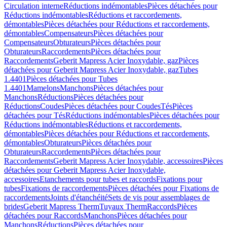
Circulation interne
Réductions indémontables
Pièces détachées pour
Réductions indémontables
Réductions et raccordements,
démontables
Pièces détachées pour Réductions et raccordements,
démontables
Compensateurs
Pièces détachées pour
Compensateurs
Obturateurs
Pièces détachées pour
Obturateurs
Raccordements
Pièces détachées pour
Raccordements
Geberit Mapress Acier Inoxydable, gaz
Pièces
détachées pour Geberit Mapress Acier Inoxydable, gaz
Tubes
1.4401
Pièces détachées pour Tubes
1.4401
Mamelons
Manchons
Pièces détachées pour
Manchons
Réductions
Pièces détachées pour
Réductions
Coudes
Pièces détachées pour Coudes
Tés
Pièces
détachées pour Tés
Réductions indémontables
Pièces détachées pour
Réductions indémontables
Réductions et raccordements,
démontables
Pièces détachées pour Réductions et raccordements,
démontables
Obturateurs
Pièces détachées pour
Obturateurs
Raccordements
Pièces détachées pour
Raccordements
Geberit Mapress Acier Inoxydable, accessoires
Pièces
détachées pour Geberit Mapress Acier Inoxydable,
accessoires
Etanchements pour tubes et raccords
Fixations pour
tubes
Fixations de raccordements
Pièces détachées pour Fixations de
raccordements
Joints d'étanchéité
Sets de vis pour assemblages de
brides
Geberit Mapress Therm
Tuyaux Therm
Raccords
Pièces
détachées pour Raccords
Manchons
Pièces détachées pour
Manchons
Réductions
Pièces détachées pour