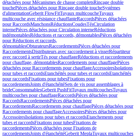
détachées pour Mécanismes de chasse complets
Rinçage double
touche
Pièces détachées pour Rinçage double touche
Systèmes
d'alimentation
Geberit FlowFit
Tuyaux multicouche
Tuyaux
multicouche avec résistance chauffante
Raccords
Pièces détachées
pour Raccords
Manchons
Réductions
Coudes
Tés
Circulation
interne
Pièces détachées pour Circulation interne
Réductions
indémontables
Réductions et raccords, démontables
Pièces détachées
pour Réductions et raccords,
démontables
Obturateurs
Raccordements
Pièces détachées pour
Raccordements
Distributeurs avec raccordement à visser
Répartiteur
avec raccord à sertir
Tés pour chauffage
Réductions et raccordements
pour chauffage, démontables
Raccordements pour chauffage
Pièces
détachées pour Raccordements pour chauffage
Accessoires
Isolations
pour tubes et raccords
Etanchéités pour tubes et raccords
Etanchéités
pour raccords
Fixations pour tubes
Fixations pour
raccordements
Joints d'étanchéité
Sets de vis pour assemblages à
bride
Consommables
Geberit PushFit
Tuyaux multicouches
Tuyaux
multicouches pour chauffage
Raccords
Pièces détachées pour
Raccords
Raccordements
Pièces détachées pour
Raccordements
Raccordements pour chauffage
Pièces détachées pour
Raccordements pour chauffage
Accessoires
Pièces détachées pour
Accessoires
Isolations pour tubes et raccords
Etanchements pour
tubes et raccords
Fixations pour tubes
Fixations de
raccordements
Pièces détachées pour Fixations de
raccordements
Joints d'étanchéité
Geberit Mepla
Tuyaux multicouches