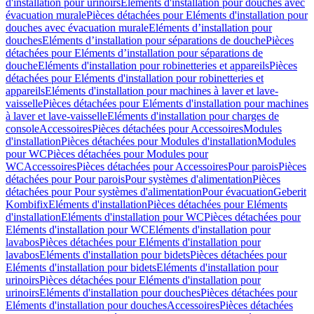
d'installation pour urinoirs
Eléments d'installation pour douches avec
évacuation murale
Pièces détachées pour Eléments d'installation pour
douches avec évacuation murale
Eléments d’installation pour
douches
Eléments d’installation pour séparations de douche
Pièces
détachées pour Eléments d’installation pour séparations de
douche
Eléments d'installation pour robinetteries et appareils
Pièces
détachées pour Eléments d'installation pour robinetteries et
appareils
Eléments d'installation pour machines à laver et lave-
vaisselle
Pièces détachées pour Eléments d'installation pour machines
à laver et lave-vaisselle
Eléments d'installation pour charges de
console
Accessoires
Pièces détachées pour Accessoires
Modules
d'installation
Pièces détachées pour Modules d'installation
Modules
pour WC
Pièces détachées pour Modules pour
WC
Accessoires
Pièces détachées pour Accessoires
Pour parois
Pièces
détachées pour Pour parois
Pour systèmes d'alimentation
Pièces
détachées pour Pour systèmes d'alimentation
Pour évacuation
Geberit
Kombifix
Eléments d'installation
Pièces détachées pour Eléments
d'installation
Eléments d'installation pour WC
Pièces détachées pour
Eléments d'installation pour WC
Eléments d'installation pour
lavabos
Pièces détachées pour Eléments d'installation pour
lavabos
Eléments d'installation pour bidets
Pièces détachées pour
Eléments d'installation pour bidets
Eléments d'installation pour
urinoirs
Pièces détachées pour Eléments d'installation pour
urinoirs
Eléments d'installation pour douches
Pièces détachées pour
Eléments d'installation pour douches
Accessoires
Pièces détachées