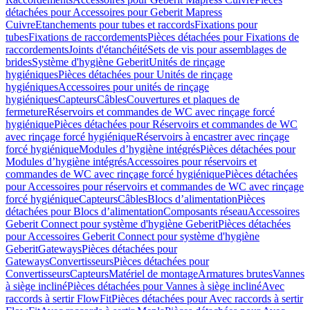
détachées pour Accessoires pour Geberit Mapress
Cuivre
Etanchements pour tubes et raccords
Fixations pour
tubes
Fixations de raccordements
Pièces détachées pour Fixations de
raccordements
Joints d'étanchéité
Sets de vis pour assemblages de
brides
Système d'hygiène Geberit
Unités de rinçage
hygiéniques
Pièces détachées pour Unités de rinçage
hygiéniques
Accessoires pour unités de rinçage
hygiéniques
Capteurs
Câbles
Couvertures et plaques de
fermeture
Réservoirs et commandes de WC avec rinçage forcé
hygiénique
Pièces détachées pour Réservoirs et commandes de WC
avec rinçage forcé hygiénique
Réservoirs à encastrer avec rinçage
forcé hygiénique
Modules d’hygiène intégrés
Pièces détachées pour
Modules d’hygiène intégrés
Accessoires pour réservoirs et
commandes de WC avec rinçage forcé hygiénique
Pièces détachées
pour Accessoires pour réservoirs et commandes de WC avec rinçage
forcé hygiénique
Capteurs
Câbles
Blocs d’alimentation
Pièces
détachées pour Blocs d’alimentation
Composants réseau
Accessoires
Geberit Connect pour système d'hygiène Geberit
Pièces détachées
pour Accessoires Geberit Connect pour système d'hygiène
Geberit
Gateways
Pièces détachées pour
Gateways
Convertisseurs
Pièces détachées pour
Convertisseurs
Capteurs
Matériel de montage
Armatures brutes
Vannes
à siège incliné
Pièces détachées pour Vannes à siège incliné
Avec
raccords à sertir FlowFit
Pièces détachées pour Avec raccords à sertir