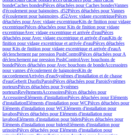
bonde
Caches bondes
Pièces détachées pour Caches bondes
Vannes
d'écoulement pour baignoires, d52
Pièces détachées pour Vannes
d'écoulement pour baignoires, d52
Avec vidage excentrique
Pièces
détachées pour Avec vidage excentrique
Kits de finition pour vidage
excentrique
Pièces détachées pour Kits de finition pour vidage
excentrique
Avec vidage excentrique et arrivée d'eau
Pièces
détachées pour Avec vidage excentrique et arrivée d'eau
Kits de
finition pour vidage excentrique et arrivée d'eau
Pièces détachées
pour Kits de finition pour vidage excentrique et arrivée d'eau
A
déclenchement par pression PushControl
Pièces détachées pour A
déclenchement par pression PushControl
Avec bouchons de
bonde
Pièces détachées pour Avec bouchons de bonde
Accessoires
pour vannes d'écoulement de baignoires
Kits de
raccordement
Arrivées d'eau
Systèmes d'installation et de chasse
d'eau
Geberit Duofix
Parois
Pièces détachées pour Parois
Systèmes
porteurs
Pièces détachées pour Systèmes
porteurs
Revêtements
Accessoires
Pièces détachées pour
Accessoires
Eléments d'installation
Pièces détachées pour Eléments
d'installation
Eléments d'installation pour WC
Pièces détachées pour
Eléments d'installation pour WC
Eléments d'installation pour
lavabos
Pièces détachées pour Eléments d'installation pour
lavabos
Eléments d'installation pour bidets
Pièces détachées pour
Eléments d'installation pour bidets
Eléments d'installation pour
urinoirs
Pièces détachées pour Eléments d'installation pour