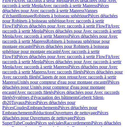
FlowFit
Avec raccords à sertir Mepla
Pièces détachées pour Avec
raccords à sertir Mepla
Avec raccords à sertir Mapress
Pièces
détachées pour Avec raccords à sertir Mapress
Vannes
d’échantillonnage
Robinets à boisseau sphérique
Pièces détachées
pour Robinets à boisseau sphérique
Avec raccords à sertir
FlowFit
Pièces détachées pour Avec raccords à sertir FlowFit
Avec
raccords à sertir Mepla
Pièces détachées pour Avec raccords à sertir
Mepla
Avec raccords à sertir Mapress
Pièces détachées pour Avec
raccords à sertir Mapress
Robinets à boisseau sphérique pour
montage encastré
Pièces détachées pour Robinets à boisseau
sphérique pour montage encastré
Avec raccords à sertir
FlowFit
Pièces détachées pour Avec raccords à sertir FlowFit
Avec
raccords à sertir Mepla
Pièces détachées pour Avec raccords à sertir
Mepla
Avec raccords à sertir Mapress
Pièces détachées pour Avec
raccords à sertir Mapress
Avec raccords filetés
Pièces détachées pour
Avec raccords filetés
Clapets de non retour
Avec raccords à sertir
Mapress
Unités pour compteur d'eau pour montage encastré
Pièces
détachées pour Unités pour compteur d'eau pour montage
encastré
Avec raccords filetés
Pièces détachées pour Avec raccords
filetés
Systèmes d'évacuation des bâtiments
Geberit Silent-
db20
Tuyaux
Pièces
Pièces détachées pour
Pièces
Coudes
Embranchements
Pièces détachées pour
Embranchements
Réductions
Ouvertures de nettoyage
Pièces
détachées pour Ouvertures de nettoyage
Pièces
SuperTube
Coudes
Pièces spéciales
Raccordements
Pièces détachées