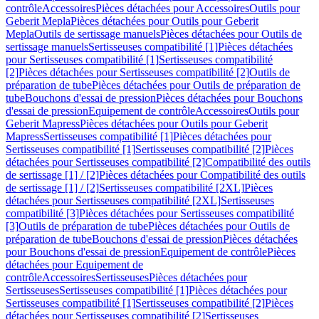
contrôle
Accessoires
Pièces détachées pour Accessoires
Outils pour
Geberit Mepla
Pièces détachées pour Outils pour Geberit
Mepla
Outils de sertissage manuels
Pièces détachées pour Outils de
sertissage manuels
Sertisseuses compatibilité [1]
Pièces détachées
pour Sertisseuses compatibilité [1]
Sertisseuses compatibilité
[2]
Pièces détachées pour Sertisseuses compatibilité [2]
Outils de
préparation de tube
Pièces détachées pour Outils de préparation de
tube
Bouchons d'essai de pression
Pièces détachées pour Bouchons
d'essai de pression
Equipement de contrôle
Accessoires
Outils pour
Geberit Mapress
Pièces détachées pour Outils pour Geberit
Mapress
Sertisseuses compatibilité [1]
Pièces détachées pour
Sertisseuses compatibilité [1]
Sertisseuses compatibilité [2]
Pièces
détachées pour Sertisseuses compatibilité [2]
Compatibilité des outils
de sertissage [1] / [2]
Pièces détachées pour Compatibilité des outils
de sertissage [1] / [2]
Sertisseuses compatibilité [2XL]
Pièces
détachées pour Sertisseuses compatibilité [2XL]
Sertisseuses
compatibilité [3]
Pièces détachées pour Sertisseuses compatibilité
[3]
Outils de préparation de tube
Pièces détachées pour Outils de
préparation de tube
Bouchons d'essai de pression
Pièces détachées
pour Bouchons d'essai de pression
Equipement de contrôle
Pièces
détachées pour Equipement de
contrôle
Accessoires
Sertisseuses
Pièces détachées pour
Sertisseuses
Sertisseuses compatibilité [1]
Pièces détachées pour
Sertisseuses compatibilité [1]
Sertisseuses compatibilité [2]
Pièces
détachées pour Sertisseuses compatibilité [2]
Sertisseuses