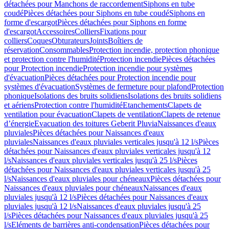
détachées pour Manchons de raccordement
Siphons en tube
coudé
Pièces détachées pour Siphons en tube coudé
Siphons en
forme d'escargot
Pièces détachées pour Siphons en forme
d'escargot
Accessoires
Colliers
Fixations pour
colliers
Coques
Obturateurs
Joints
Boîtiers de
réservation
Consommables
Protection incendie, protection phonique
et protection contre l'humidité
Protection incendie
Pièces détachées
pour Protection incendie
Protection incendie pour systèmes
d'évacuation
Pièces détachées pour Protection incendie pour
systèmes d'évacuation
Systèmes de fermeture pour plafond
Protection
phonique
Isolations des bruits solidiens
Isolations des bruits solidiens
et aériens
Protection contre l'humidité
Etanchements
Clapets de
ventilation pour évacuation
Clapets de ventilation
Clapets de retenue
d’énergie
Evacuation des toitures Geberit Pluvia
Naissances d'eaux
pluviales
Pièces détachées pour Naissances d'eaux
pluviales
Naissances d'eaux pluviales verticales jusqu'à 12 l/s
Pièces
détachées pour Naissances d'eaux pluviales verticales jusqu'à 12
l/s
Naissances d'eaux pluviales verticales jusqu'à 25 l/s
Pièces
détachées pour Naissances d'eaux pluviales verticales jusqu'à 25
l/s
Naissances d'eaux pluviales pour chéneaux
Pièces détachées pour
Naissances d'eaux pluviales pour chéneaux
Naissances d'eaux
pluviales jusqu'à 12 l/s
Pièces détachées pour Naissances d'eaux
pluviales jusqu'à 12 l/s
Naissances d'eaux pluviales jusqu'à 25
l/s
Pièces détachées pour Naissances d'eaux pluviales jusqu'à 25
l/s
Eléments de barrières anti-condensation
Pièces détachées pour