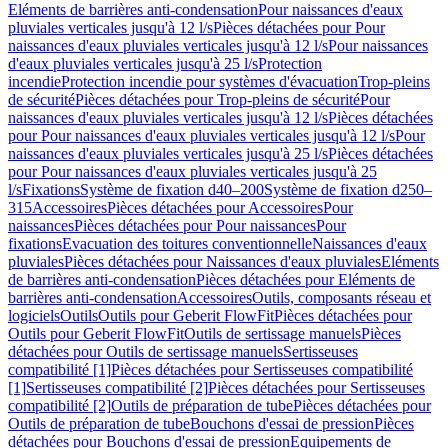
Eléments de barrières anti-condensation
Pour naissances d'eaux
pluviales verticales jusqu'à 12 l/s
Pièces détachées pour Pour
naissances d'eaux pluviales verticales jusqu'à 12 l/s
Pour naissances
d'eaux pluviales verticales jusqu'à 25 l/s
Protection
incendie
Protection incendie pour systèmes d'évacuation
Trop-pleins
de sécurité
Pièces détachées pour Trop-pleins de sécurité
Pour
naissances d'eaux pluviales verticales jusqu'à 12 l/s
Pièces détachées
pour Pour naissances d'eaux pluviales verticales jusqu'à 12 l/s
Pour
naissances d'eaux pluviales verticales jusqu'à 25 l/s
Pièces détachées
pour Pour naissances d'eaux pluviales verticales jusqu'à 25
l/s
Fixations
Système de fixation d40–200
Système de fixation d250–
315
Accessoires
Pièces détachées pour Accessoires
Pour
naissances
Pièces détachées pour Pour naissances
Pour
fixations
Evacuation des toitures conventionnelle
Naissances d'eaux
pluviales
Pièces détachées pour Naissances d'eaux pluviales
Eléments
de barrières anti-condensation
Pièces détachées pour Eléments de
barrières anti-condensation
Accessoires
Outils, composants réseau et
logiciels
Outils
Outils pour Geberit FlowFit
Pièces détachées pour
Outils pour Geberit FlowFit
Outils de sertissage manuels
Pièces
détachées pour Outils de sertissage manuels
Sertisseuses
compatibilité [1]
Pièces détachées pour Sertisseuses compatibilité
[1]
Sertisseuses compatibilité [2]
Pièces détachées pour Sertisseuses
compatibilité [2]
Outils de préparation de tube
Pièces détachées pour
Outils de préparation de tube
Bouchons d'essai de pression
Pièces
détachées pour Bouchons d'essai de pression
Equipements de