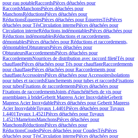
pour eau potable
Raccords
Pièces détachées pour
Raccords
Manchons
Pièces détachées pour
Manchons
Réductions
Pièces détachées pour
Réductions
Équerres
Pièces détachées pour Équerres
Tés
Pièces
détachées pour Tés
Circulation interne
Pièces détachées pour
Circulation interne
Réductions indémontables
Pièces détachées pour
Réductions indémontables
Réductions et raccordements,
démontables
Pièces détachées pour Réductions et raccordements,
démontables
Obturateurs
Pièces détachées pour
Obturateurs
Raccordements
Pièces détachées pour
Raccordements
Nourrices de distribution avec raccord fileté
Tés pour
chauffage
Pièces détachées pour Tés pour chauffage
Raccordements
pour chauffage
Pièces détachées pour Raccordements pour
chauffage
Accessoires
Pièces détachées pour Accessoires
Isolations
pour tubes et raccords
Etanchements pour tubes et raccords
Fixations
pour tubes
Fixations de raccordements
Pièces détachées pour
Fixations de raccordements
Joints d'étanchéité
Sets de vis pour
assemblages à bride
Geberit Mapress Acier Inoxydable
Geberit
Mapress Acier Inoxydable
Pièces détachées pour Geberit Mapress
Acier Inoxydable
Tuyaux 1.4401
Pièces détachées pour Tuyaux
1.4401
Tuyaux 1.4521
Pièces détachées pour Tuyaux
1.4521
Mamelons
Manchons
Pièces détachées pour
Manchons
Réductions
Pièces détachées pour
Réductions
Coudes
Pièces détachées pour Coudes
Tés
Pièces
détachées pour Tés
Circulation interne
Pièces détachées pour