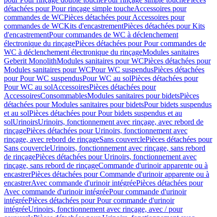
détachées pour Pour rinçage simple touche
Accessoires pour
commandes de WC
Pièces détachées pour Accessoires pour
commandes de WC
Kits d'encastrement
Pièces détachées pour Kits
d'encastrement
Pour commandes de WC à déclenchement
électronique du rinçage
Pièces détachées pour Pour commandes de
WC à déclenchement électronique du rinçage
Modules sanitaires
Geberit Monolith
Modules sanitaires pour WC
Pièces détachées pour
Modules sanitaires pour WC
Pour WC suspendus
Pièces détachées
pour Pour WC suspendus
Pour WC au sol
Pièces détachées pour
Pour WC au sol
Accessoires
Pièces détachées pour
Accessoires
Consommables
Modules sanitaires pour bidets
Pièces
détachées pour Modules sanitaires pour bidets
Pour bidets suspendus
et au sol
Pièces détachées pour Pour bidets suspendus et au
sol
Urinoirs
Urinoirs, fonctionnement avec rinçage, avec rebord de
rinçage
Pièces détachées pour Urinoirs, fonctionnement avec
rinçage, avec rebord de rinçage
Sans couvercle
Pièces détachées pour
Sans couvercle
Urinoirs, fonctionnement avec rinçage, sans rebord
de rinçage
Pièces détachées pour Urinoirs, fonctionnement avec
rinçage, sans rebord de rinçage
Commande d'urinoir apparente ou à
encastrer
Pièces détachées pour Commande d'urinoir apparente ou à
encastrer
Avec commande d'urinoir intégrée
Pièces détachées pour
Avec commande d'urinoir intégrée
Pour commande d'urinoir
intégrée
Pièces détachées pour Pour commande d'urinoir
intégrée
Urinoirs, fonctionnement avec rinçage, avec / pour