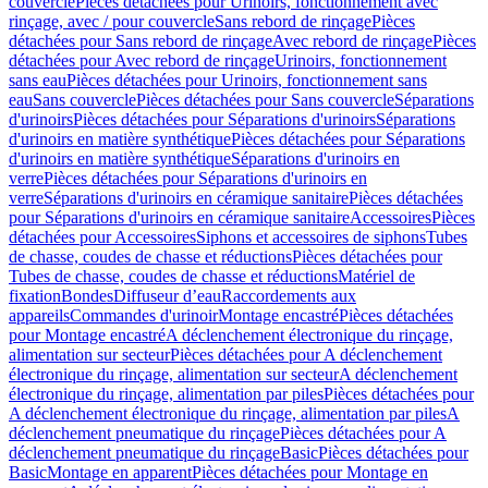
couvercle
Pièces détachées pour Urinoirs, fonctionnement avec
rinçage, avec / pour couvercle
Sans rebord de rinçage
Pièces
détachées pour Sans rebord de rinçage
Avec rebord de rinçage
Pièces
détachées pour Avec rebord de rinçage
Urinoirs, fonctionnement
sans eau
Pièces détachées pour Urinoirs, fonctionnement sans
eau
Sans couvercle
Pièces détachées pour Sans couvercle
Séparations
d'urinoirs
Pièces détachées pour Séparations d'urinoirs
Séparations
d'urinoirs en matière synthétique
Pièces détachées pour Séparations
d'urinoirs en matière synthétique
Séparations d'urinoirs en
verre
Pièces détachées pour Séparations d'urinoirs en
verre
Séparations d'urinoirs en céramique sanitaire
Pièces détachées
pour Séparations d'urinoirs en céramique sanitaire
Accessoires
Pièces
détachées pour Accessoires
Siphons et accessoires de siphons
Tubes
de chasse, coudes de chasse et réductions
Pièces détachées pour
Tubes de chasse, coudes de chasse et réductions
Matériel de
fixation
Bondes
Diffuseur d’eau
Raccordements aux
appareils
Commandes d'urinoir
Montage encastré
Pièces détachées
pour Montage encastré
A déclenchement électronique du rinçage,
alimentation sur secteur
Pièces détachées pour A déclenchement
électronique du rinçage, alimentation sur secteur
A déclenchement
électronique du rinçage, alimentation par piles
Pièces détachées pour
A déclenchement électronique du rinçage, alimentation par piles
A
déclenchement pneumatique du rinçage
Pièces détachées pour A
déclenchement pneumatique du rinçage
Basic
Pièces détachées pour
Basic
Montage en apparent
Pièces détachées pour Montage en