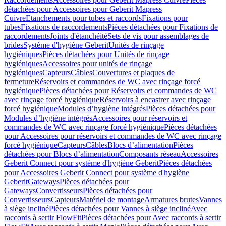
détachées pour Accessoires pour Geberit Mapress
Cuivre
Etanchements pour tubes et raccords
Fixations pour
tubes
Fixations de raccordements
Pièces détachées pour Fixations de
raccordements
Joints d'étanchéité
Sets de vis pour assemblages de
brides
Système d'hygiène Geberit
Unités de rinçage
hygiéniques
Pièces détachées pour Unités de rinçage
hygiéniques
Accessoires pour unités de rinçage
hygiéniques
Capteurs
Câbles
Couvertures et plaques de
fermeture
Réservoirs et commandes de WC avec rinçage forcé
hygiénique
Pièces détachées pour Réservoirs et commandes de WC
avec rinçage forcé hygiénique
Réservoirs à encastrer avec rinçage
forcé hygiénique
Modules d’hygiène intégrés
Pièces détachées pour
Modules d’hygiène intégrés
Accessoires pour réservoirs et
commandes de WC avec rinçage forcé hygiénique
Pièces détachées
pour Accessoires pour réservoirs et commandes de WC avec rinçage
forcé hygiénique
Capteurs
Câbles
Blocs d’alimentation
Pièces
détachées pour Blocs d’alimentation
Composants réseau
Accessoires
Geberit Connect pour système d'hygiène Geberit
Pièces détachées
pour Accessoires Geberit Connect pour système d'hygiène
Geberit
Gateways
Pièces détachées pour
Gateways
Convertisseurs
Pièces détachées pour
Convertisseurs
Capteurs
Matériel de montage
Armatures brutes
Vannes
à siège incliné
Pièces détachées pour Vannes à siège incliné
Avec
raccords à sertir FlowFit
Pièces détachées pour Avec raccords à sertir