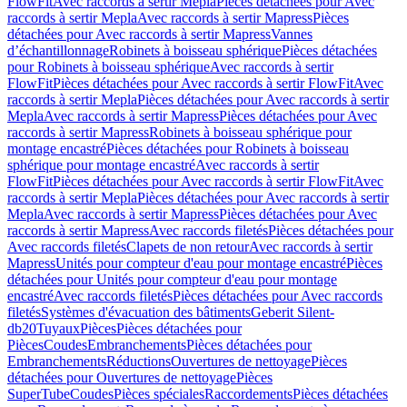
FlowFit
Avec raccords à sertir Mepla
Pièces détachées pour Avec
raccords à sertir Mepla
Avec raccords à sertir Mapress
Pièces
détachées pour Avec raccords à sertir Mapress
Vannes
d’échantillonnage
Robinets à boisseau sphérique
Pièces détachées
pour Robinets à boisseau sphérique
Avec raccords à sertir
FlowFit
Pièces détachées pour Avec raccords à sertir FlowFit
Avec
raccords à sertir Mepla
Pièces détachées pour Avec raccords à sertir
Mepla
Avec raccords à sertir Mapress
Pièces détachées pour Avec
raccords à sertir Mapress
Robinets à boisseau sphérique pour
montage encastré
Pièces détachées pour Robinets à boisseau
sphérique pour montage encastré
Avec raccords à sertir
FlowFit
Pièces détachées pour Avec raccords à sertir FlowFit
Avec
raccords à sertir Mepla
Pièces détachées pour Avec raccords à sertir
Mepla
Avec raccords à sertir Mapress
Pièces détachées pour Avec
raccords à sertir Mapress
Avec raccords filetés
Pièces détachées pour
Avec raccords filetés
Clapets de non retour
Avec raccords à sertir
Mapress
Unités pour compteur d'eau pour montage encastré
Pièces
détachées pour Unités pour compteur d'eau pour montage
encastré
Avec raccords filetés
Pièces détachées pour Avec raccords
filetés
Systèmes d'évacuation des bâtiments
Geberit Silent-
db20
Tuyaux
Pièces
Pièces détachées pour
Pièces
Coudes
Embranchements
Pièces détachées pour
Embranchements
Réductions
Ouvertures de nettoyage
Pièces
détachées pour Ouvertures de nettoyage
Pièces
SuperTube
Coudes
Pièces spéciales
Raccordements
Pièces détachées