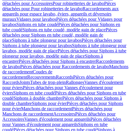
détachées pour Accessoires
Pour robinetteries de lavabo
Pièces
détachées pour Pour robinetteries de lavabo
Raccordements aux
appareils pour espace lavabo, éviers, appareils et déversoirs
muraux
Vidages pour lavabos
Pièces détachées pour Vidages pour
lavabos
Siphons en tube coudé
Pièces détachées pour Siphons en
tube coudé
Siphons en tube coudé, modèle gain de place
Pièces
détachées pour Siphons en tube coudé, modèle gain de
place
Siphons à tube plongeur pour lavabos
Pièces détachées pour
Siphons à tube plongeur pour lavabos
Siphons à tube plongeur pour
lavabos, modèle gain de place
Pièces détachées pour Siphons à tube
plongeur pour lavabos, modèle gain de place
Siphons à
encastrer
Pièces détachées pour Siphons à encastrer
Raccordements
de lavabo
Pièces détachées pour Raccordements de lavabo
Manchons
de raccordement
Coudes de
raccordement
Recouvrements
Raccords
Pièces détachées pour
Raccords
Joints
Tubes de trop-plein
Rallonges
Vannes d'écoulement
pour éviers
Pièces détachées pour Vannes d'écoulement pour
éviers
Siphons en tube coudé
Pièces détachées pour Siphons en tube
coudé
Siphons à double chambre
Pièces détachées pour Siphons à
double chambre
Siphons pour évier
Pièces détachées pour Siphons
pour évier
Manchons de raccordement
Pièces détachées pour
Manchons de raccordement
Accessoires
Pièces détachées pour
Accessoires
Vannes d'écoulement pour appareils
Pièces détachées
pour Vannes d'écoulement pour appareils
Siphons en tube
coudé
Pièces détachées pour Siphons en tube coudé
Siphons à