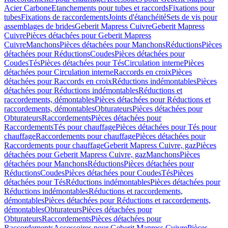
Acier Carbone
Etanchements pour tubes et raccords
Fixations pour
tubes
Fixations de raccordements
Joints d'étanchéité
Sets de vis pour
assemblages de brides
Geberit Mapress Cuivre
Geberit Mapress
Cuivre
Pièces détachées pour Geberit Mapress
Cuivre
Manchons
Pièces détachées pour Manchons
Réductions
Pièces
détachées pour Réductions
Coudes
Pièces détachées pour
Coudes
Tés
Pièces détachées pour Tés
Circulation interne
Pièces
détachées pour Circulation interne
Raccords en croix
Pièces
détachées pour Raccords en croix
Réductions indémontables
Pièces
détachées pour Réductions indémontables
Réductions et
raccordements, démontables
Pièces détachées pour Réductions et
raccordements, démontables
Obturateurs
Pièces détachées pour
Obturateurs
Raccordements
Pièces détachées pour
Raccordements
Tés pour chauffage
Pièces détachées pour Tés pour
chauffage
Raccordements pour chauffage
Pièces détachées pour
Raccordements pour chauffage
Geberit Mapress Cuivre, gaz
Pièces
détachées pour Geberit Mapress Cuivre, gaz
Manchons
Pièces
détachées pour Manchons
Réductions
Pièces détachées pour
Réductions
Coudes
Pièces détachées pour Coudes
Tés
Pièces
détachées pour Tés
Réductions indémontables
Pièces détachées pour
Réductions indémontables
Réductions et raccordements,
démontables
Pièces détachées pour Réductions et raccordements,
démontables
Obturateurs
Pièces détachées pour
Obturateurs
Raccordements
Pièces détachées pour
Raccordements
Accessoires pour Geberit Mapress Cuivre
Pièces