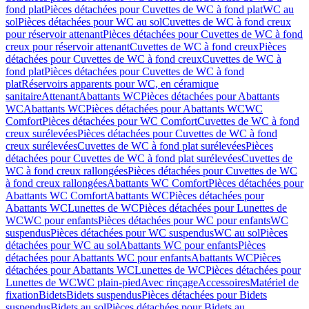
fond plat
Pièces détachées pour Cuvettes de WC à fond plat
WC au
sol
Pièces détachées pour WC au sol
Cuvettes de WC à fond creux
pour réservoir attenant
Pièces détachées pour Cuvettes de WC à fond
creux pour réservoir attenant
Cuvettes de WC à fond creux
Pièces
détachées pour Cuvettes de WC à fond creux
Cuvettes de WC à
fond plat
Pièces détachées pour Cuvettes de WC à fond
plat
Réservoirs apparents pour WC, en céramique
sanitaire
Attenant
Abattants WC
Pièces détachées pour Abattants
WC
Abattants WC
Pièces détachées pour Abattants WC
WC
Comfort
Pièces détachées pour WC Comfort
Cuvettes de WC à fond
creux surélevées
Pièces détachées pour Cuvettes de WC à fond
creux surélevées
Cuvettes de WC à fond plat surélevées
Pièces
détachées pour Cuvettes de WC à fond plat surélevées
Cuvettes de
WC à fond creux rallongées
Pièces détachées pour Cuvettes de WC
à fond creux rallongées
Abattants WC Comfort
Pièces détachées pour
Abattants WC Comfort
Abattants WC
Pièces détachées pour
Abattants WC
Lunettes de WC
Pièces détachées pour Lunettes de
WC
WC pour enfants
Pièces détachées pour WC pour enfants
WC
suspendus
Pièces détachées pour WC suspendus
WC au sol
Pièces
détachées pour WC au sol
Abattants WC pour enfants
Pièces
détachées pour Abattants WC pour enfants
Abattants WC
Pièces
détachées pour Abattants WC
Lunettes de WC
Pièces détachées pour
Lunettes de WC
WC plain-pied
Avec rinçage
Accessoires
Matériel de
fixation
Bidets
Bidets suspendus
Pièces détachées pour Bidets
suspendus
Bidets au sol
Pièces détachées pour Bidets au