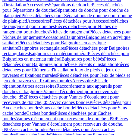
d'installation
Accessoires
Séparations de douche
Pièces détachées
pour Séparations de douche
Séparations de douche pour douche de
plain-pied
Pièces détachées pour Séparations de douche pour douche
de plain-pied
Accessoires
Pièces détachées pour Accessoires
Niches
de rangement pour douches
Pièces détachées pour Niches de
rangement pour douches
Niches de rangement
Pièces détachées pour
Niches de rangement
Accessoires
Baignoires
Baignoires en acrylique
sanitaire
Pièces détachées pour Baignoires en acrylique
sanitaire
Baignoires rectangulaires
Pièces détachées pour Baignoires
rectangulaires
Baignoires en matériau minéral
Pièces détachées pour
Baignoires en matériau minéral
Baignoires pour bébés
Pièces
détachées pour Baignoires pour bébés
Eléments d'installation
Pièces
détachées pour Eléments d'installation
Jeux de pieds et jeux de
traverses et fixations murales
Pièces détachées pour Jeux de pieds et
jeux de traverses et fixations murales
Accessoires
Kits de
réparation
Autres accessoires
Raccordements aux appareils pour
douches et baignoires
Vannes d'écoulement pour receveurs de
douche, d52
Pièces détachées pour Vannes d'écoulement pour
receveurs de douche, d52
Avec caches bondes
Pièces détachées pour
Avec caches bondes
Sans cache bonde
Pièces détachées pour Sans
cache bonde
Caches bondes
Pièces détachées pour Caches
bondes
Vannes d'écoulement pour receveurs de douche, d90
Pièces
détachées pour Vannes d'écoulement pour receveurs de douche,
d90
Avec caches bondes
Pièces détachées pour Avec caches
bondes
Sans cache bonde
Pièces détachées pour Sans cache