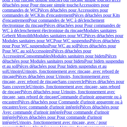
détachées pour Pour rinçage simple touche
Accessoires pour
commandes de WC
Pièces détachées pour Accessoires pour
commandes de WC
Kits d'encastrement
Pièces détachées pour Kits
d'encastrement
Pour commandes de WC à déclenchement
électronique du rinçage
Pièces détachées pour Pour commandes de
WC à déclenchement électronique du rinçage
Modules sanitaires
Geberit Monolith
Modules sanitaires pour WC
Pièces détachées pour
Modules sanitaires pour WC
Pour WC suspendus
Pièces détachées
pour Pour WC suspendus
Pour WC au sol
Pièces détachées pour
Pour WC au sol
Accessoires
Pièces détachées pour
Accessoires
Consommables
Modules sanitaires pour bidets
Pièces
détachées pour Modules sanitaires pour bidets
Pour bidets suspendus
et au sol
Pièces détachées pour Pour bidets suspendus et au
sol
Urinoirs
Urinoirs, fonctionnement avec rinçage, avec rebord de
rinçage
Pièces détachées pour Urinoirs, fonctionnement avec
rinçage, avec rebord de rinçage
Sans couvercle
Pièces détachées pour
Sans couvercle
Urinoirs, fonctionnement avec rinçage, sans rebord
de rinçage
Pièces détachées pour Urinoirs, fonctionnement avec
rinçage, sans rebord de rinçage
Commande d'urinoir apparente ou à
encastrer
Pièces détachées pour Commande d'urinoir apparente ou à
encastrer
Avec commande d'urinoir intégrée
Pièces détachées pour
Avec commande d'urinoir intégrée
Pour commande d'urinoir
intégrée
Pièces détachées pour Pour commande d'urinoir
intégrée
Urinoirs, fonctionnement avec rinçage, avec / pour