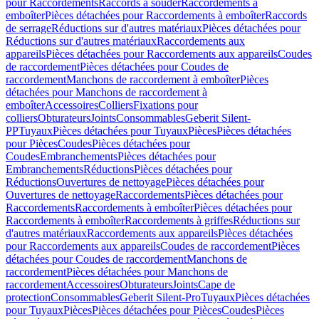
pour Raccordements
Raccords à souder
Raccordements à
emboîter
Pièces détachées pour Raccordements à emboîter
Raccords
de serrage
Réductions sur d'autres matériaux
Pièces détachées pour
Réductions sur d'autres matériaux
Raccordements aux
appareils
Pièces détachées pour Raccordements aux appareils
Coudes
de raccordement
Pièces détachées pour Coudes de
raccordement
Manchons de raccordement à emboîter
Pièces
détachées pour Manchons de raccordement à
emboîter
Accessoires
Colliers
Fixations pour
colliers
Obturateurs
Joints
Consommables
Geberit Silent-
PP
Tuyaux
Pièces détachées pour Tuyaux
Pièces
Pièces détachées
pour Pièces
Coudes
Pièces détachées pour
Coudes
Embranchements
Pièces détachées pour
Embranchements
Réductions
Pièces détachées pour
Réductions
Ouvertures de nettoyage
Pièces détachées pour
Ouvertures de nettoyage
Raccordements
Pièces détachées pour
Raccordements
Raccordements à emboîter
Pièces détachées pour
Raccordements à emboîter
Raccordements à griffes
Réductions sur
d'autres matériaux
Raccordements aux appareils
Pièces détachées
pour Raccordements aux appareils
Coudes de raccordement
Pièces
détachées pour Coudes de raccordement
Manchons de
raccordement
Pièces détachées pour Manchons de
raccordement
Accessoires
Obturateurs
Joints
Cape de
protection
Consommables
Geberit Silent-Pro
Tuyaux
Pièces détachées
pour Tuyaux
Pièces
Pièces détachées pour Pièces
Coudes
Pièces