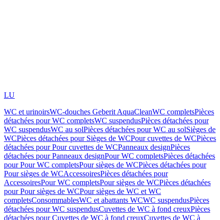
LU
WC et urinoirs
WC-douches Geberit AquaClean
WC complets
Pièces
détachées pour WC complets
WC suspendus
Pièces détachées pour
WC suspendus
WC au sol
Pièces détachées pour WC au sol
Sièges de
WC
Pièces détachées pour Sièges de WC
Pour cuvettes de WC
Pièces
détachées pour Pour cuvettes de WC
Panneaux design
Pièces
détachées pour Panneaux design
Pour WC complets
Pièces détachées
pour Pour WC complets
Pour sièges de WC
Pièces détachées pour
Pour sièges de WC
Accessoires
Pièces détachées pour
Accessoires
Pour WC complets
Pour sièges de WC
Pièces détachées
pour Pour sièges de WC
Pour sièges de WC et WC
complets
Consommables
WC et abattants WC
WC suspendus
Pièces
détachées pour WC suspendus
Cuvettes de WC à fond creux
Pièces
détachées pour Cuvettes de WC à fond creux
Cuvettes de WC à