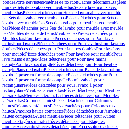
bondes
Porte-serviettes
Matériel de fixation
Caches décoratifs
Etagères
murales
Sets de lavabo avec meuble bas
Sets de lave-mains avec
meuble bas
Pièces détachées pour Sets de lave-mains avec meuble
bas
Sets de lavabo avec meuble bas
Pièces détachées pour Sets de
lavabo avec meuble bas
Sets de lavabo pour meuble avec meuble
bas
Pièces détachées pour Sets de lavabo pour meuble avec meuble
bas
Meubles de salle de bains
Meubles bas
Pièces détachées pour
Meubles bas
Pour lave-mains
Pièces détachées pour Pour lave-
mains
Pour lavabos
Pièces détachées pour Pour lavabos
Pour lavabos
doubles
Pièces détachées pour Pour lavabos doubles
Pour lavabos
pour meuble
Pièces détachées pour Pour lavabos pour meuble
Pour
lave-mains d'angle
Pièces détachées pour Pour lave-mains
d'angle
Pour lavabos d'angle
Pièces détachées pour Pour lavabos
d'angle
Plans de lavabo
Pièces détachées pour Plans de lavabo
Pour
lavabo à poser en forme de coupelle
Pièces détachées pour Pour
lavabo à poser en forme de coupelle
Pour lavabo à poser
rectangulaire
Pièces détachées pour Pour lavabo à poser
rectangulaire
Meubles latéraux bas
Pièces détachées pour Meubles
latéraux bas
Meubles latéraux bas
Pièces détachées pour Meubles
latéraux bas
Colonnes hautes
Pièces détachées pour Colonnes
hautes
Colonnes mi-hautes
Pièces détachées pour Colonnes mi-
hautes
Armoires hautes compactes
Pièces détachées pour Armoires
hautes compactes
Autres meubles
Pièces détachées pour Autres
meubles
Etagères murales
Pièces détachées pour Etagères
murales
Accessoires
Pièces détachées pour Accessoires
Casiers et