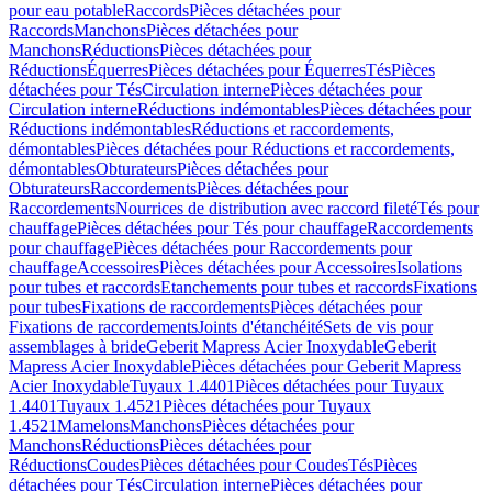
pour eau potable
Raccords
Pièces détachées pour
Raccords
Manchons
Pièces détachées pour
Manchons
Réductions
Pièces détachées pour
Réductions
Équerres
Pièces détachées pour Équerres
Tés
Pièces
détachées pour Tés
Circulation interne
Pièces détachées pour
Circulation interne
Réductions indémontables
Pièces détachées pour
Réductions indémontables
Réductions et raccordements,
démontables
Pièces détachées pour Réductions et raccordements,
démontables
Obturateurs
Pièces détachées pour
Obturateurs
Raccordements
Pièces détachées pour
Raccordements
Nourrices de distribution avec raccord fileté
Tés pour
chauffage
Pièces détachées pour Tés pour chauffage
Raccordements
pour chauffage
Pièces détachées pour Raccordements pour
chauffage
Accessoires
Pièces détachées pour Accessoires
Isolations
pour tubes et raccords
Etanchements pour tubes et raccords
Fixations
pour tubes
Fixations de raccordements
Pièces détachées pour
Fixations de raccordements
Joints d'étanchéité
Sets de vis pour
assemblages à bride
Geberit Mapress Acier Inoxydable
Geberit
Mapress Acier Inoxydable
Pièces détachées pour Geberit Mapress
Acier Inoxydable
Tuyaux 1.4401
Pièces détachées pour Tuyaux
1.4401
Tuyaux 1.4521
Pièces détachées pour Tuyaux
1.4521
Mamelons
Manchons
Pièces détachées pour
Manchons
Réductions
Pièces détachées pour
Réductions
Coudes
Pièces détachées pour Coudes
Tés
Pièces
détachées pour Tés
Circulation interne
Pièces détachées pour