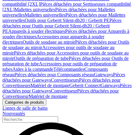
compatibilité [2XL]
Pièces détachées pour Sertisseuses compatibilité
[2XL]
Mallettes universelles
Pièces détachées pour Mallettes
universelles
Mallettes universelles
Pièces détachées pour Mallettes
universelles
Outils pour Geberit Silent-db20 / Geberit PE
Pièces
détachées pour Outils pour Geberit Silent-db20 / Geberit
PE
Appareils à souder électriques
Pièces détachées pour Appareils à
souder électriques
Accessoires pour appareils à souder
électriques
Outils de soudage au miroir
Pièces détachées pour Outils
de soudage au miroir
Accessoires pour outils de soudage au
miroir
Pièces détachées pour Accessoires pour outils de soudage au
miroir
Outils de préparation de tube
Pièces détachées pour Outils de
préparation de tube
Accessoires pour outils de préparation de
tubes
Aides à la commande
Télécommandes
Composants
réseau
Pièces détachées pour Composants réseau
Gateways
Pièces
détachées pour Gateways
Convertisseurs
Pièces détachées pour
Convertisseurs
Matériel de montage
Geberit Connect
Gateways
Pièces
détachées pour Gateways
Convertisseur
Pièces détachées pour
Convertisseur
Matériel de montage
Catégories de produits
Lignes de salle de bains
Nouveautés