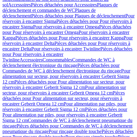
sol
Accessoires
Pièces détachées pour Accessoires
Plaques de
déclenchement et commandes de WC
Plaques de
déclenchement
Pièces détachées pour Plaques de déclenchement
Pour
réservoirs à encastrer Sigma
Pièces détachées pour Pour réservoirs à
encastrer Sigma
Pour réservoirs à encastrer Omega
Pièces détachées
pour Pour réservoirs à encastrer Omega
Pour réservoirs à encastrer
Kappa
Pièces détachées pour Pour réservoirs à encastrer Kappa
Pour
réservoirs à encastrer Delta
Pièces détachées pour Pour réservoirs à
encastrer Delta
Pour réservoirs à encastrer Twinline
Pièces détachées
pour Pour réservoirs à encastrer
Twinline
Accessoires
Consommables
Commandes de WC à
déclenchement électronique du rinçage
Pièces détachées pour
Commandes de WC à déclenchement électronique du rinçage
Pour
alimentation sur secteur, pour réservoirs à encastrer Geberit Sigma
12 cm
Pièces détachées pour Pour alimentation sur secteur, pour
réservoirs à encastrer Geberit Sigma 12 cm
Pour alimentation sur
secteur, pour réservoirs à encastrer Geberit Omega 12 cm
Pièces
détachées pour Pour alimentation sur secteur, pour réservoirs à
encastrer Geberit Omega 12 cm
Pour alimentation par piles, pour
réservoirs à encastrer Geberit Sigma 12 cm
Pièces détachées pour
Pour alimentation par piles, pour réservoirs à encastrer Geberit
Sigma 12 cm
Commandes de WC à déclenchement pneumatique du
rinçage
Pièces détachées pour Commandes de WC à déclenchement
pneumatique du rinçage
Pour rinçage double touche
Pièces détachées
pour Pour rinçage double touche
Pour rinçage simple touche
Pièces