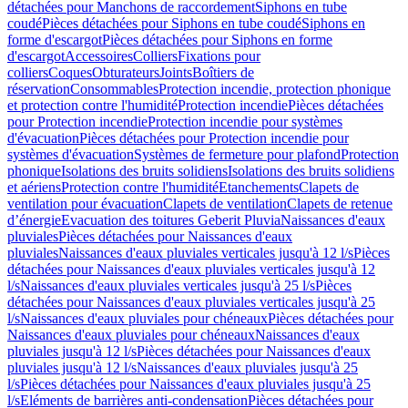
détachées pour Manchons de raccordement
Siphons en tube
coudé
Pièces détachées pour Siphons en tube coudé
Siphons en
forme d'escargot
Pièces détachées pour Siphons en forme
d'escargot
Accessoires
Colliers
Fixations pour
colliers
Coques
Obturateurs
Joints
Boîtiers de
réservation
Consommables
Protection incendie, protection phonique
et protection contre l'humidité
Protection incendie
Pièces détachées
pour Protection incendie
Protection incendie pour systèmes
d'évacuation
Pièces détachées pour Protection incendie pour
systèmes d'évacuation
Systèmes de fermeture pour plafond
Protection
phonique
Isolations des bruits solidiens
Isolations des bruits solidiens
et aériens
Protection contre l'humidité
Etanchements
Clapets de
ventilation pour évacuation
Clapets de ventilation
Clapets de retenue
d’énergie
Evacuation des toitures Geberit Pluvia
Naissances d'eaux
pluviales
Pièces détachées pour Naissances d'eaux
pluviales
Naissances d'eaux pluviales verticales jusqu'à 12 l/s
Pièces
détachées pour Naissances d'eaux pluviales verticales jusqu'à 12
l/s
Naissances d'eaux pluviales verticales jusqu'à 25 l/s
Pièces
détachées pour Naissances d'eaux pluviales verticales jusqu'à 25
l/s
Naissances d'eaux pluviales pour chéneaux
Pièces détachées pour
Naissances d'eaux pluviales pour chéneaux
Naissances d'eaux
pluviales jusqu'à 12 l/s
Pièces détachées pour Naissances d'eaux
pluviales jusqu'à 12 l/s
Naissances d'eaux pluviales jusqu'à 25
l/s
Pièces détachées pour Naissances d'eaux pluviales jusqu'à 25
l/s
Eléments de barrières anti-condensation
Pièces détachées pour