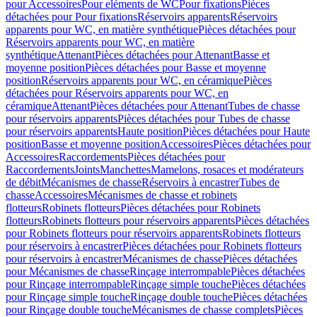
pour Accessoires
Pour eléments de WC
Pour fixations
Pièces
détachées pour Pour fixations
Réservoirs apparents
Réservoirs
apparents pour WC, en matière synthétique
Pièces détachées pour
Réservoirs apparents pour WC, en matière
synthétique
Attenant
Pièces détachées pour Attenant
Basse et
moyenne position
Pièces détachées pour Basse et moyenne
position
Réservoirs apparents pour WC, en céramique
Pièces
détachées pour Réservoirs apparents pour WC, en
céramique
Attenant
Pièces détachées pour Attenant
Tubes de chasse
pour réservoirs apparents
Pièces détachées pour Tubes de chasse
pour réservoirs apparents
Haute position
Pièces détachées pour Haute
position
Basse et moyenne position
Accessoires
Pièces détachées pour
Accessoires
Raccordements
Pièces détachées pour
Raccordements
Joints
Manchettes
Mamelons, rosaces et modérateurs
de débit
Mécanismes de chasse
Réservoirs à encastrer
Tubes de
chasse
Accessoires
Mécanismes de chasse et robinets
flotteurs
Robinets flotteurs
Pièces détachées pour Robinets
flotteurs
Robinets flotteurs pour réservoirs apparents
Pièces détachées
pour Robinets flotteurs pour réservoirs apparents
Robinets flotteurs
pour réservoirs à encastrer
Pièces détachées pour Robinets flotteurs
pour réservoirs à encastrer
Mécanismes de chasse
Pièces détachées
pour Mécanismes de chasse
Rinçage interrompable
Pièces détachées
pour Rinçage interrompable
Rinçage simple touche
Pièces détachées
pour Rinçage simple touche
Rinçage double touche
Pièces détachées
pour Rinçage double touche
Mécanismes de chasse complets
Pièces