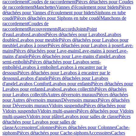
raccordement
Coudes de raccordement
Pièces détachées pour Coudes
de raccordement
Manchettes
Vannes d'écoulement pour bidets
Pièces
détachées pour Vannes d'écoulement pour bidets
Siphons en tube
coudé
Pièces détachées pour Siphons en tube coudé
Manchons de
raccordement
Coudes de
raccordement
Recouvrements
Raccords
Joints
Point
d'eau
Lavabos
Lavabos
Pièces détachées pour Lavabos
Lavabos
doubles
Lavabos pour meuble
Pièces détachées pour Lavabos pour
meuble
Lavabos à poser
Pièces détachées pour Lavabos à poser
Lave-
mains
Pièces détachées pour Lave-mains
Lave-mains à poser
Lave-
mains d'angle
Pièces détachées pour Lave-mains d'angle
Lavabos
semi-emboîtés
Pièces détachées pour Lavabos semi-
emboîtés
Lavabos à emboîter
Lavabos à encastrer par le
dessous
Pièces détachées pour Lavabos à encastrer par le
dessous
Lavabos d'angle
Pièces détachées pour Lavabos
d'angle
Lavabos Comfort
Lavabos pour enfants
Pièces détachées pour
Lavabos pour enfants
Lavabos
Lavabos collectifs
Pièces détachées
pour Lavabos collectifs
Autres déversoirs muraux
Pièces détachées
pour Autres déversoirs muraux
Déversoirs muraux
Pièces détachées
pour Déversoirs muraux
Vidoirs suspendus
Pièces détachées pour
Vidoirs suspendus
Vidoirs multi-usages
Pièces détachées pour Vidoirs
multi-usages
Vidoirs pour plâtre
Lavabos pour salles de classe
Pièces
détachées pour Lavabos pour salles de
classe
Accessoires
Colonnes
Pièces détachées pour Colonnes
Cache-
siphons
Pièces détachées pour Cache-siphons
Accessoires
Caches