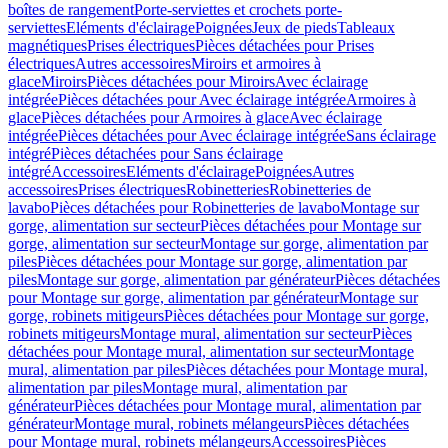
boîtes de rangement
Porte-serviettes et crochets porte-
serviettes
Eléments d'éclairage
Poignées
Jeux de pieds
Tableaux
magnétiques
Prises électriques
Pièces détachées pour Prises
électriques
Autres accessoires
Miroirs et armoires à
glace
Miroirs
Pièces détachées pour Miroirs
Avec éclairage
intégrée
Pièces détachées pour Avec éclairage intégrée
Armoires à
glace
Pièces détachées pour Armoires à glace
Avec éclairage
intégrée
Pièces détachées pour Avec éclairage intégrée
Sans éclairage
intégré
Pièces détachées pour Sans éclairage
intégré
Accessoires
Eléments d'éclairage
Poignées
Autres
accessoires
Prises électriques
Robinetteries
Robinetteries de
lavabo
Pièces détachées pour Robinetteries de lavabo
Montage sur
gorge, alimentation sur secteur
Pièces détachées pour Montage sur
gorge, alimentation sur secteur
Montage sur gorge, alimentation par
piles
Pièces détachées pour Montage sur gorge, alimentation par
piles
Montage sur gorge, alimentation par générateur
Pièces détachées
pour Montage sur gorge, alimentation par générateur
Montage sur
gorge, robinets mitigeurs
Pièces détachées pour Montage sur gorge,
robinets mitigeurs
Montage mural, alimentation sur secteur
Pièces
détachées pour Montage mural, alimentation sur secteur
Montage
mural, alimentation par piles
Pièces détachées pour Montage mural,
alimentation par piles
Montage mural, alimentation par
générateur
Pièces détachées pour Montage mural, alimentation par
générateur
Montage mural, robinets mélangeurs
Pièces détachées
pour Montage mural, robinets mélangeurs
Accessoires
Pièces