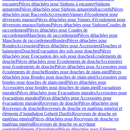
encastrer
Pièces détachées pour Siphons à encastrer
Siphons
apparents
Pièces détachées pour Siphons apparents
Raccords
Pièces
détachées pour Raccords
Accessoires
Vannes d'écoulement pour
déversoirs muraux
Pièces détachées pour Vannes d'écoulement pour
déversoirs muraux
Siphons
Pièces détachées pour Siphons
Coudes de
raccordement
Pièces détachées pour Coudes de
raccordement
Manchons de raccordement
Pièces détachées pour
Manchons de raccordement
Bondes
Pièces détachées pour
Bondes
Accessoires
Pièces détachées pour Accessoires
Douches et
baignoires
Douches
Evacuation des sols pour douches
Pièces
détachées pour Evacuation des sols pour douches
Ecoulements de
douche
Pièces détachées pour Ecoulements de douche
Accessoires
pour écoulements de douche
Pièces détachées pour Accessoires pour
écoulements de douche
Bondes pour douches de plain-pied
Pièces
détachées pour Bondes pour douches de plain-pied
Accessoires pour
bondes pour douches de plain-pied
Pièces détachées pour
Accessoires pour bondes pour douches de plain-pied
Evacuations
murales
Pièces détachées pour Evacuations murales
Accessoires pour
évacuations murales
Pièces détachées pour Accessoires pour
évacuations murales
Receveurs de douche
Pièces détachées pour
Receveurs de douche
Receveurs de douche en matériau minéral et
éléments d’installation Geberit Duofix
Receveurs de douche en
matériau minéral
Pièces détachées pour Receveurs de douche en
matériau minéral
Receveurs de douche en acrylique
sanitaire
Eléments d'installation
Pièces détachées pour Eléments