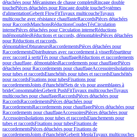
détachées pour Mécanismes de chasse complets
Rinçage double
touche
Pièces détachées pour Rinçage double touche
Systèmes
d'alimentation
Geberit FlowFit
Tuyaux multicouche
Tuyaux
multicouche avec résistance chauffante
Raccords
Pièces détachées
pour Raccords
Manchons
Réductions
Coudes
Tés
Circulation
interne
Pièces détachées pour Circulation interne
Réductions
indémontables
Réductions et raccords, démontables
Pièces détachées
pour Réductions et raccords,
démontables
Obturateurs
Raccordements
Pièces détachées pour
Raccordements
Distributeurs avec raccordement à visser
Répartiteur
avec raccord à sertir
Tés pour chauffage
Réductions et raccordements
pour chauffage, démontables
Raccordements pour chauffage
Pièces
détachées pour Raccordements pour chauffage
Accessoires
Isolations
pour tubes et raccords
Etanchéités pour tubes et raccords
Etanchéités
pour raccords
Fixations pour tubes
Fixations pour
raccordements
Joints d'étanchéité
Sets de vis pour assemblages à
bride
Consommables
Geberit PushFit
Tuyaux multicouches
Tuyaux
multicouches pour chauffage
Raccords
Pièces détachées pour
Raccords
Raccordements
Pièces détachées pour
Raccordements
Raccordements pour chauffage
Pièces détachées pour
Raccordements pour chauffage
Accessoires
Pièces détachées pour
Accessoires
Isolations pour tubes et raccords
Etanchements pour
tubes et raccords
Fixations pour tubes
Fixations de
raccordements
Pièces détachées pour Fixations de
raccordements
Joints d'étanchéité
Geberit Mepla
Tuyaux multicouches