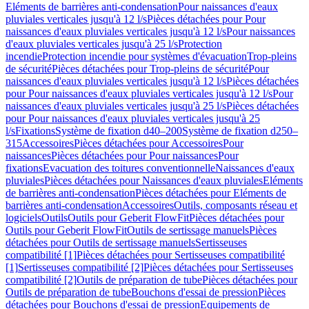
Eléments de barrières anti-condensation
Pour naissances d'eaux
pluviales verticales jusqu'à 12 l/s
Pièces détachées pour Pour
naissances d'eaux pluviales verticales jusqu'à 12 l/s
Pour naissances
d'eaux pluviales verticales jusqu'à 25 l/s
Protection
incendie
Protection incendie pour systèmes d'évacuation
Trop-pleins
de sécurité
Pièces détachées pour Trop-pleins de sécurité
Pour
naissances d'eaux pluviales verticales jusqu'à 12 l/s
Pièces détachées
pour Pour naissances d'eaux pluviales verticales jusqu'à 12 l/s
Pour
naissances d'eaux pluviales verticales jusqu'à 25 l/s
Pièces détachées
pour Pour naissances d'eaux pluviales verticales jusqu'à 25
l/s
Fixations
Système de fixation d40–200
Système de fixation d250–
315
Accessoires
Pièces détachées pour Accessoires
Pour
naissances
Pièces détachées pour Pour naissances
Pour
fixations
Evacuation des toitures conventionnelle
Naissances d'eaux
pluviales
Pièces détachées pour Naissances d'eaux pluviales
Eléments
de barrières anti-condensation
Pièces détachées pour Eléments de
barrières anti-condensation
Accessoires
Outils, composants réseau et
logiciels
Outils
Outils pour Geberit FlowFit
Pièces détachées pour
Outils pour Geberit FlowFit
Outils de sertissage manuels
Pièces
détachées pour Outils de sertissage manuels
Sertisseuses
compatibilité [1]
Pièces détachées pour Sertisseuses compatibilité
[1]
Sertisseuses compatibilité [2]
Pièces détachées pour Sertisseuses
compatibilité [2]
Outils de préparation de tube
Pièces détachées pour
Outils de préparation de tube
Bouchons d'essai de pression
Pièces
détachées pour Bouchons d'essai de pression
Equipements de