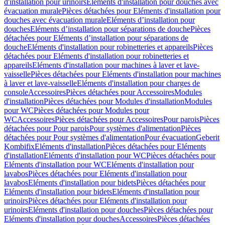
d'installation pour urinoirs
Eléments d'installation pour douches avec
évacuation murale
Pièces détachées pour Eléments d'installation pour
douches avec évacuation murale
Eléments d’installation pour
douches
Eléments d’installation pour séparations de douche
Pièces
détachées pour Eléments d’installation pour séparations de
douche
Eléments d'installation pour robinetteries et appareils
Pièces
détachées pour Eléments d'installation pour robinetteries et
appareils
Eléments d'installation pour machines à laver et lave-
vaisselle
Pièces détachées pour Eléments d'installation pour machines
à laver et lave-vaisselle
Eléments d'installation pour charges de
console
Accessoires
Pièces détachées pour Accessoires
Modules
d'installation
Pièces détachées pour Modules d'installation
Modules
pour WC
Pièces détachées pour Modules pour
WC
Accessoires
Pièces détachées pour Accessoires
Pour parois
Pièces
détachées pour Pour parois
Pour systèmes d'alimentation
Pièces
détachées pour Pour systèmes d'alimentation
Pour évacuation
Geberit
Kombifix
Eléments d'installation
Pièces détachées pour Eléments
d'installation
Eléments d'installation pour WC
Pièces détachées pour
Eléments d'installation pour WC
Eléments d'installation pour
lavabos
Pièces détachées pour Eléments d'installation pour
lavabos
Eléments d'installation pour bidets
Pièces détachées pour
Eléments d'installation pour bidets
Eléments d'installation pour
urinoirs
Pièces détachées pour Eléments d'installation pour
urinoirs
Eléments d'installation pour douches
Pièces détachées pour
Eléments d'installation pour douches
Accessoires
Pièces détachées