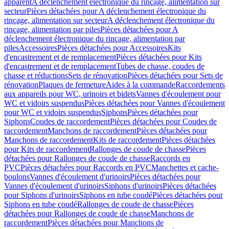
apparent
A déclenchement électronique du rinçage, alimentation sur
secteur
Pièces détachées pour A déclenchement électronique du
rinçage, alimentation sur secteur
A déclenchement électronique du
rinçage, alimentation par piles
Pièces détachées pour A
déclenchement électronique du rinçage, alimentation par
piles
Accessoires
Pièces détachées pour Accessoires
Kits
d'encastrement et de remplacement
Pièces détachées pour Kits
d'encastrement et de remplacement
Tubes de chasse, coudes de
chasse et réductions
Sets de rénovation
Pièces détachées pour Sets de
rénovation
Plaques de fermeture
Aides à la commande
Raccordements
aux appareils pour WC, urinoirs et bidets
Vannes d'écoulement pour
WC et vidoirs suspendus
Pièces détachées pour Vannes d'écoulement
pour WC et vidoirs suspendus
Siphons
Pièces détachées pour
Siphons
Coudes de raccordement
Pièces détachées pour Coudes de
raccordement
Manchons de raccordement
Pièces détachées pour
Manchons de raccordement
Kits de raccordement
Pièces détachées
pour Kits de raccordement
Rallonges de coude de chasse
Pièces
détachées pour Rallonges de coude de chasse
Raccords en
PVC
Pièces détachées pour Raccords en PVC
Manchettes et cache-
boulons
Vannes d'écoulement d'urinoirs
Pièces détachées pour
Vannes d'écoulement d'urinoirs
Siphons d'urinoirs
Pièces détachées
pour Siphons d'urinoirs
Siphons en tube coudé
Pièces détachées pour
Siphons en tube coudé
Rallonges de coude de chasse
Pièces
détachées pour Rallonges de coude de chasse
Manchons de
raccordement
Pièces détachées pour Manchons de