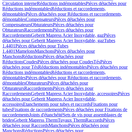
Circulation interne
Réductions indémontables
Pièces détachées pour
Réductions indémontables
Réductions et raccordements,
démontables
Pièces détachées pour Réductions et raccordements,
démontables
Compensateurs
Pièces détachées pour
Compensateurs
Obturateurs
Pièces détachées pour
Obturateurs
Raccordements
Pièces détachées pour
Raccordements
Geberit Mapress Acier Inoxydable, gaz
Pièces
détachées pour Geberit Mapress Acier Inoxydable, gaz
Tubes
1.4401
Pièces détachées pour Tubes
1.4401
Mamelons
Manchons
Pièces détachées pour
Manchons
Réductions
Pièces détachées pour
Réductions
Coudes
Pièces détachées pour Coudes
Tés
Pièces
détachées pour Tés
Réductions indémontables
Pièces détachées pour
Réductions indémontables
Réductions et raccordements,
démontables
Pièces détachées pour Réductions et raccordements,
démontables
Obturateurs
Pièces détachées pour
Obturateurs
Raccordements
Pièces détachées pour
Raccordements
Geberit Mapress Acier Inoxydable, accessoires
Pièces
détachées pour Geberit Mapress Acier Inoxydable,
accessoires
Etanchements pour tubes et raccords
Fixations pour
tubes
Fixations de raccordements
Pièces détachées pour Fixations de
raccordements
Joints d'étanchéité
Sets de vis pour assemblages de
brides
Geberit Mapress Therm
Tuyaux Therm
Raccords
Pièces
détachées pour Raccords
Manchons
Pièces détachées pour
Manchons
Réductions
Pièces détachées pour