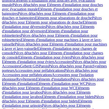
urinoirs
Eléments d'installation pour douches avec évacuation
murale
Pièces détachées pour Eléments d'installation pour douches
avec évacuation murale
Eléments d'installation pour douches et
baignoires
Pièces détachées pour Eléments d'installation pour
douches et baignoires
Eléments pour séparations de douche
Pièces
détachées pour Eléments pour séparations de douche
Eléments
d'installation pour déversoirs
Pièces détachées pour Eléments
d'installation pour déversoirs
Eléments d'installation pour
robinetteries
Pièces détachées pour Eléments d'installation pour
robinetteries
Eléments d'installation pour machines à laver et lave-
vaisselle
Pièces détachées pour Eléments d'installation pour machines
à laver et lave-vaisselle
Eléments d'installation pour charges de
console
Pièces détachées pour Eléments d'installation pour charges
de console
Eléments d'installation pour éviers
Pièces détachées pour
Eléments d'installation pour éviers
Accessoires
Pièces détachées pour
Accessoires
Geberit GIS
Parois
Pièces détachées pour Parois
Systèmes
porteurs
Accessoires pour préfabrications
Pièces détachées pour
Accessoires pour préfabrications
Accessoires pour l'isolation
phonique
Revêtements
Eléments d'installation
Pièces détachées pour
Eléments d'installation
Eléments d'installation pour WC
Pièces
détachées pour Eléments d'installation pour WC
Eléments
d'installation pour lavabos
Pièces détachées pour Eléments
d'installation pour lavabos
Eléments d'installation pour bidets
Pièces
détachées pour Eléments d'installation pour bidets
Eléments
d'installation pour urinoirs
Pièces détachées pour Eléments