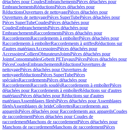
détachées pour Coudes
Embranchements
Pièces détachées pour
Embranchements
Réductions
Pièces détachées pour
Réductions
Ouvertures de nettoyage
Pièces détachées pour
Ouvertures de nettoyage
Pièces SuperTube
Pièces détachées pour
Pièces SuperTube
Coudes
Pièces détachées pour
Coudes
Embranchements
Pièces détachées pour
Embranchements
Raccordements
Pièces détachées pour
Raccordements
Raccordements à emboîter
Pièces détachées pour
Raccordements à emboîter
Raccordements à griffes
Réductions sur
d'autres matériaux
Accessoires
Pièces détachées pour
Accessoires
Colliers
Obturateurs
Joints
Pièces détachées pour
Joints
Consommables
Geberit PE
Tuyaux
Pièces
Pièces détachées pour
Pièces
Coudes
Embranchements
Réductions
Ouvertures de
nettoyage
Pièces détachées pour Ouvertures de
nettoyage
Réductions
Pièces SuperTube
Pièces
spéciales
Raccordements
Pièces détachées pour
Raccordements
Raccords soudés
Raccordements à emboîter
Pièces
détachées pour Raccordements à emboîter
Réductions sur d'autres
matériaux
Pièces détachées pour Réductions sur d'autres
matériaux
Assemblages filetés
Pièces détachées pour Assemblages
filetés
Assemblages de bride
Collerettes
Raccordements aux
appareils
Pièces détachées pour Raccordements aux appareils
Coudes
de raccordement
Pièces détachées pour Coudes de
raccordement
Manchons de raccordement
Pièces détachées pour
Manchons de raccordement
Manchons de raccordement
Pièces