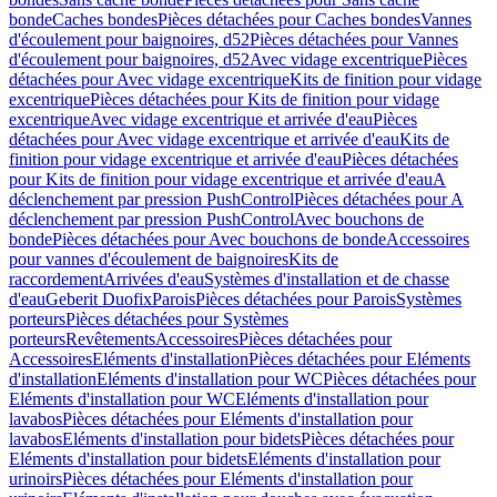
bonde
Caches bondes
Pièces détachées pour Caches bondes
Vannes
d'écoulement pour baignoires, d52
Pièces détachées pour Vannes
d'écoulement pour baignoires, d52
Avec vidage excentrique
Pièces
détachées pour Avec vidage excentrique
Kits de finition pour vidage
excentrique
Pièces détachées pour Kits de finition pour vidage
excentrique
Avec vidage excentrique et arrivée d'eau
Pièces
détachées pour Avec vidage excentrique et arrivée d'eau
Kits de
finition pour vidage excentrique et arrivée d'eau
Pièces détachées
pour Kits de finition pour vidage excentrique et arrivée d'eau
A
déclenchement par pression PushControl
Pièces détachées pour A
déclenchement par pression PushControl
Avec bouchons de
bonde
Pièces détachées pour Avec bouchons de bonde
Accessoires
pour vannes d'écoulement de baignoires
Kits de
raccordement
Arrivées d'eau
Systèmes d'installation et de chasse
d'eau
Geberit Duofix
Parois
Pièces détachées pour Parois
Systèmes
porteurs
Pièces détachées pour Systèmes
porteurs
Revêtements
Accessoires
Pièces détachées pour
Accessoires
Eléments d'installation
Pièces détachées pour Eléments
d'installation
Eléments d'installation pour WC
Pièces détachées pour
Eléments d'installation pour WC
Eléments d'installation pour
lavabos
Pièces détachées pour Eléments d'installation pour
lavabos
Eléments d'installation pour bidets
Pièces détachées pour
Eléments d'installation pour bidets
Eléments d'installation pour
urinoirs
Pièces détachées pour Eléments d'installation pour