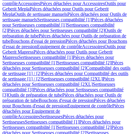
contrôle
Accessoires
Pièces détachées pour Accessoires
Outils pour
Geberit Mepla
Pièces détachées pour Outils pour Geberit
Mepla
Outils de sertissage manuels
Pièces détachées pour Outils de
sertissage manuels
Sertisseuses compatibilité [1]
Pièces détachées
pour Sertisseuses compatibilité [1]
Sertisseuses compatibilité
[2]
Pièces détachées pour Sertisseuses compatibilité [2]
Outils de
préparation de tube
Pièces détachées pour Outils de préparation de
tube
Bouchons d'essai de pression
Pièces détachées pour Bouchons
d'essai de pression
Equipement de contrôle
Accessoires
Outils pour
Geberit Mapress
Pièces détachées pour Outils pour Geberit
Mapress
Sertisseuses compatibilité [1]
Pièces détachées pour
Sertisseuses compatibilité [1]
Sertisseuses compatibilité [2]
Pièces
détachées pour Sertisseuses compatibilité [2]
Compatibilité des outils
de sertissage [1] / [2]
Pièces détachées pour Compatibilité des outils
de sertissage [1] / [2]
Sertisseuses compatibilité [2XL]
Pièces
détachées pour Sertisseuses compatibilité [2XL]
Sertisseuses
compatibilité [3]
Pièces détachées pour Sertisseuses compatibilité
[3]
Outils de préparation de tube
Pièces détachées pour Outils de
préparation de tube
Bouchons d'essai de pression
Pièces détachées
pour Bouchons d'essai de pression
Equipement de contrôle
Pièces
détachées pour Equipement de
contrôle
Accessoires
Sertisseuses
Pièces détachées pour
Sertisseuses
Sertisseuses compatibilité [1]
Pièces détachées pour
Sertisseuses compatibilité [1]
Sertisseuses compatibilité [2]
Pièces
détachées pour Sertisseuses compatibilité [2]
Sertisseuses