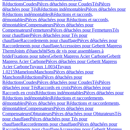
Réductions
Coudes
Pièces détachées pour Coudes
Tés
Pièces
détachées pour Tés
Réductions indémontables
Pièces détachées pour
Réductions indémontables
Réductions et raccords,
démontables
Pièces détachées pour Réductions et raccords,
démontables
Compensateurs
Pièces détachées pour
Compensateurs
Fermetures
Pièces détachées pour Fermetures
Tés
pour chauffage
Pièces détachées pour Tés pour
chauffage
Raccordements pour chauffage
Pièces détachées pour
Raccordements pour chauffage
Accessoires pour Geberit Mapress
Therm
Joints d'étanchéité
Sets de vis pour assemblages à
bride
Fixations pour tubes
Geberit Mapress Acier Carbone
Geberit
Mapress Acier Carbone
Pièces détachées pour Geberit Mapress
Acier Carbone
Tuyaux 1.0034
Tuyaux
1.0215
Mamelons
Manchons
Pièces détachées pour
Manchons
Réductions
Pièces détachées pour
Réductions
Coudes
Pièces détachées pour Coudes
Tés
Pièces
détachées pour Tés
Raccords en croix
Pièces détachées pour
Raccords en croix
Réductions indémontables
Pièces détachées pour
Réductions indémontables
Réductions et raccordements,
démontables
Pièces détachées pour Réductions et raccordements,
démontables
Compensateurs
Pièces détachées pour
Compensateurs
Obturateurs
Pièces détachées pour Obturateurs
Tés
pour chauffage
Pièces détachées pour Tés pour
chauffage
Raccordements pour chauffage
Pièces détachées pour
Raccordements pour chauffage
Accessoires pour Geberit Mapress