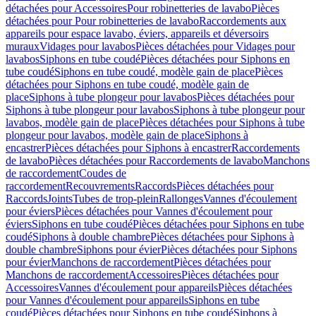
détachées pour Accessoires
Pour robinetteries de lavabo
Pièces
détachées pour Pour robinetteries de lavabo
Raccordements aux
appareils pour espace lavabo, éviers, appareils et déversoirs
muraux
Vidages pour lavabos
Pièces détachées pour Vidages pour
lavabos
Siphons en tube coudé
Pièces détachées pour Siphons en
tube coudé
Siphons en tube coudé, modèle gain de place
Pièces
détachées pour Siphons en tube coudé, modèle gain de
place
Siphons à tube plongeur pour lavabos
Pièces détachées pour
Siphons à tube plongeur pour lavabos
Siphons à tube plongeur pour
lavabos, modèle gain de place
Pièces détachées pour Siphons à tube
plongeur pour lavabos, modèle gain de place
Siphons à
encastrer
Pièces détachées pour Siphons à encastrer
Raccordements
de lavabo
Pièces détachées pour Raccordements de lavabo
Manchons
de raccordement
Coudes de
raccordement
Recouvrements
Raccords
Pièces détachées pour
Raccords
Joints
Tubes de trop-plein
Rallonges
Vannes d'écoulement
pour éviers
Pièces détachées pour Vannes d'écoulement pour
éviers
Siphons en tube coudé
Pièces détachées pour Siphons en tube
coudé
Siphons à double chambre
Pièces détachées pour Siphons à
double chambre
Siphons pour évier
Pièces détachées pour Siphons
pour évier
Manchons de raccordement
Pièces détachées pour
Manchons de raccordement
Accessoires
Pièces détachées pour
Accessoires
Vannes d'écoulement pour appareils
Pièces détachées
pour Vannes d'écoulement pour appareils
Siphons en tube
coudé
Pièces détachées pour Siphons en tube coudé
Siphons à