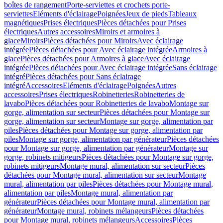
boîtes de rangement
Porte-serviettes et crochets porte-
serviettes
Eléments d'éclairage
Poignées
Jeux de pieds
Tableaux
magnétiques
Prises électriques
Pièces détachées pour Prises
électriques
Autres accessoires
Miroirs et armoires à
glace
Miroirs
Pièces détachées pour Miroirs
Avec éclairage
intégrée
Pièces détachées pour Avec éclairage intégrée
Armoires à
glace
Pièces détachées pour Armoires à glace
Avec éclairage
intégrée
Pièces détachées pour Avec éclairage intégrée
Sans éclairage
intégré
Pièces détachées pour Sans éclairage
intégré
Accessoires
Eléments d'éclairage
Poignées
Autres
accessoires
Prises électriques
Robinetteries
Robinetteries de
lavabo
Pièces détachées pour Robinetteries de lavabo
Montage sur
gorge, alimentation sur secteur
Pièces détachées pour Montage sur
gorge, alimentation sur secteur
Montage sur gorge, alimentation par
piles
Pièces détachées pour Montage sur gorge, alimentation par
piles
Montage sur gorge, alimentation par générateur
Pièces détachées
pour Montage sur gorge, alimentation par générateur
Montage sur
gorge, robinets mitigeurs
Pièces détachées pour Montage sur gorge,
robinets mitigeurs
Montage mural, alimentation sur secteur
Pièces
détachées pour Montage mural, alimentation sur secteur
Montage
mural, alimentation par piles
Pièces détachées pour Montage mural,
alimentation par piles
Montage mural, alimentation par
générateur
Pièces détachées pour Montage mural, alimentation par
générateur
Montage mural, robinets mélangeurs
Pièces détachées
pour Montage mural, robinets mélangeurs
Accessoires
Pièces