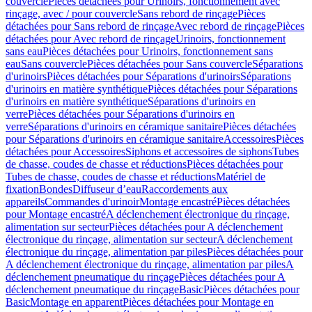
couvercle
Pièces détachées pour Urinoirs, fonctionnement avec
rinçage, avec / pour couvercle
Sans rebord de rinçage
Pièces
détachées pour Sans rebord de rinçage
Avec rebord de rinçage
Pièces
détachées pour Avec rebord de rinçage
Urinoirs, fonctionnement
sans eau
Pièces détachées pour Urinoirs, fonctionnement sans
eau
Sans couvercle
Pièces détachées pour Sans couvercle
Séparations
d'urinoirs
Pièces détachées pour Séparations d'urinoirs
Séparations
d'urinoirs en matière synthétique
Pièces détachées pour Séparations
d'urinoirs en matière synthétique
Séparations d'urinoirs en
verre
Pièces détachées pour Séparations d'urinoirs en
verre
Séparations d'urinoirs en céramique sanitaire
Pièces détachées
pour Séparations d'urinoirs en céramique sanitaire
Accessoires
Pièces
détachées pour Accessoires
Siphons et accessoires de siphons
Tubes
de chasse, coudes de chasse et réductions
Pièces détachées pour
Tubes de chasse, coudes de chasse et réductions
Matériel de
fixation
Bondes
Diffuseur d’eau
Raccordements aux
appareils
Commandes d'urinoir
Montage encastré
Pièces détachées
pour Montage encastré
A déclenchement électronique du rinçage,
alimentation sur secteur
Pièces détachées pour A déclenchement
électronique du rinçage, alimentation sur secteur
A déclenchement
électronique du rinçage, alimentation par piles
Pièces détachées pour
A déclenchement électronique du rinçage, alimentation par piles
A
déclenchement pneumatique du rinçage
Pièces détachées pour A
déclenchement pneumatique du rinçage
Basic
Pièces détachées pour
Basic
Montage en apparent
Pièces détachées pour Montage en