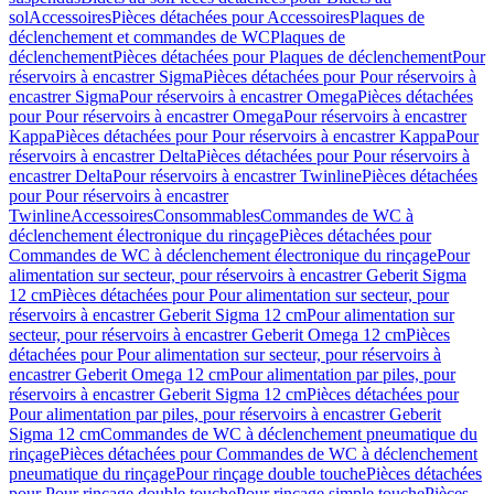
sol
Accessoires
Pièces détachées pour Accessoires
Plaques de
déclenchement et commandes de WC
Plaques de
déclenchement
Pièces détachées pour Plaques de déclenchement
Pour
réservoirs à encastrer Sigma
Pièces détachées pour Pour réservoirs à
encastrer Sigma
Pour réservoirs à encastrer Omega
Pièces détachées
pour Pour réservoirs à encastrer Omega
Pour réservoirs à encastrer
Kappa
Pièces détachées pour Pour réservoirs à encastrer Kappa
Pour
réservoirs à encastrer Delta
Pièces détachées pour Pour réservoirs à
encastrer Delta
Pour réservoirs à encastrer Twinline
Pièces détachées
pour Pour réservoirs à encastrer
Twinline
Accessoires
Consommables
Commandes de WC à
déclenchement électronique du rinçage
Pièces détachées pour
Commandes de WC à déclenchement électronique du rinçage
Pour
alimentation sur secteur, pour réservoirs à encastrer Geberit Sigma
12 cm
Pièces détachées pour Pour alimentation sur secteur, pour
réservoirs à encastrer Geberit Sigma 12 cm
Pour alimentation sur
secteur, pour réservoirs à encastrer Geberit Omega 12 cm
Pièces
détachées pour Pour alimentation sur secteur, pour réservoirs à
encastrer Geberit Omega 12 cm
Pour alimentation par piles, pour
réservoirs à encastrer Geberit Sigma 12 cm
Pièces détachées pour
Pour alimentation par piles, pour réservoirs à encastrer Geberit
Sigma 12 cm
Commandes de WC à déclenchement pneumatique du
rinçage
Pièces détachées pour Commandes de WC à déclenchement
pneumatique du rinçage
Pour rinçage double touche
Pièces détachées
pour Pour rinçage double touche
Pour rinçage simple touche
Pièces