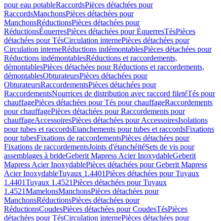
pour eau potable
Raccords
Pièces détachées pour
Raccords
Manchons
Pièces détachées pour
Manchons
Réductions
Pièces détachées pour
Réductions
Équerres
Pièces détachées pour Équerres
Tés
Pièces
détachées pour Tés
Circulation interne
Pièces détachées pour
Circulation interne
Réductions indémontables
Pièces détachées pour
Réductions indémontables
Réductions et raccordements,
démontables
Pièces détachées pour Réductions et raccordements,
démontables
Obturateurs
Pièces détachées pour
Obturateurs
Raccordements
Pièces détachées pour
Raccordements
Nourrices de distribution avec raccord fileté
Tés pour
chauffage
Pièces détachées pour Tés pour chauffage
Raccordements
pour chauffage
Pièces détachées pour Raccordements pour
chauffage
Accessoires
Pièces détachées pour Accessoires
Isolations
pour tubes et raccords
Etanchements pour tubes et raccords
Fixations
pour tubes
Fixations de raccordements
Pièces détachées pour
Fixations de raccordements
Joints d'étanchéité
Sets de vis pour
assemblages à bride
Geberit Mapress Acier Inoxydable
Geberit
Mapress Acier Inoxydable
Pièces détachées pour Geberit Mapress
Acier Inoxydable
Tuyaux 1.4401
Pièces détachées pour Tuyaux
1.4401
Tuyaux 1.4521
Pièces détachées pour Tuyaux
1.4521
Mamelons
Manchons
Pièces détachées pour
Manchons
Réductions
Pièces détachées pour
Réductions
Coudes
Pièces détachées pour Coudes
Tés
Pièces
détachées pour Tés
Circulation interne
Pièces détachées pour