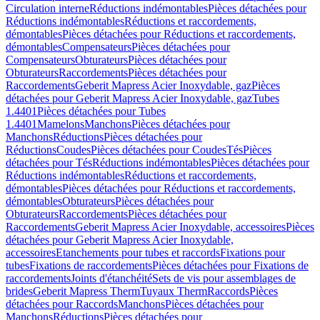
Circulation interne
Réductions indémontables
Pièces détachées pour
Réductions indémontables
Réductions et raccordements,
démontables
Pièces détachées pour Réductions et raccordements,
démontables
Compensateurs
Pièces détachées pour
Compensateurs
Obturateurs
Pièces détachées pour
Obturateurs
Raccordements
Pièces détachées pour
Raccordements
Geberit Mapress Acier Inoxydable, gaz
Pièces
détachées pour Geberit Mapress Acier Inoxydable, gaz
Tubes
1.4401
Pièces détachées pour Tubes
1.4401
Mamelons
Manchons
Pièces détachées pour
Manchons
Réductions
Pièces détachées pour
Réductions
Coudes
Pièces détachées pour Coudes
Tés
Pièces
détachées pour Tés
Réductions indémontables
Pièces détachées pour
Réductions indémontables
Réductions et raccordements,
démontables
Pièces détachées pour Réductions et raccordements,
démontables
Obturateurs
Pièces détachées pour
Obturateurs
Raccordements
Pièces détachées pour
Raccordements
Geberit Mapress Acier Inoxydable, accessoires
Pièces
détachées pour Geberit Mapress Acier Inoxydable,
accessoires
Etanchements pour tubes et raccords
Fixations pour
tubes
Fixations de raccordements
Pièces détachées pour Fixations de
raccordements
Joints d'étanchéité
Sets de vis pour assemblages de
brides
Geberit Mapress Therm
Tuyaux Therm
Raccords
Pièces
détachées pour Raccords
Manchons
Pièces détachées pour
Manchons
Réductions
Pièces détachées pour