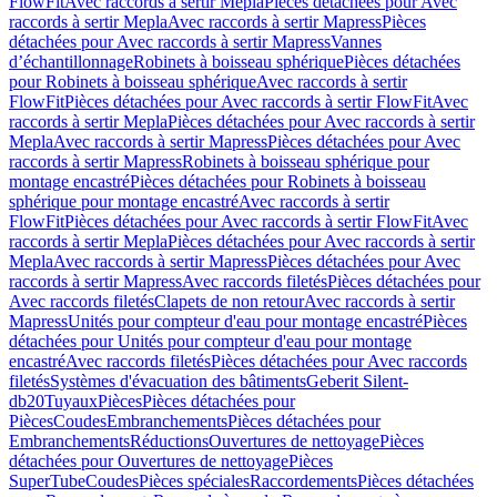
FlowFit
Avec raccords à sertir Mepla
Pièces détachées pour Avec
raccords à sertir Mepla
Avec raccords à sertir Mapress
Pièces
détachées pour Avec raccords à sertir Mapress
Vannes
d’échantillonnage
Robinets à boisseau sphérique
Pièces détachées
pour Robinets à boisseau sphérique
Avec raccords à sertir
FlowFit
Pièces détachées pour Avec raccords à sertir FlowFit
Avec
raccords à sertir Mepla
Pièces détachées pour Avec raccords à sertir
Mepla
Avec raccords à sertir Mapress
Pièces détachées pour Avec
raccords à sertir Mapress
Robinets à boisseau sphérique pour
montage encastré
Pièces détachées pour Robinets à boisseau
sphérique pour montage encastré
Avec raccords à sertir
FlowFit
Pièces détachées pour Avec raccords à sertir FlowFit
Avec
raccords à sertir Mepla
Pièces détachées pour Avec raccords à sertir
Mepla
Avec raccords à sertir Mapress
Pièces détachées pour Avec
raccords à sertir Mapress
Avec raccords filetés
Pièces détachées pour
Avec raccords filetés
Clapets de non retour
Avec raccords à sertir
Mapress
Unités pour compteur d'eau pour montage encastré
Pièces
détachées pour Unités pour compteur d'eau pour montage
encastré
Avec raccords filetés
Pièces détachées pour Avec raccords
filetés
Systèmes d'évacuation des bâtiments
Geberit Silent-
db20
Tuyaux
Pièces
Pièces détachées pour
Pièces
Coudes
Embranchements
Pièces détachées pour
Embranchements
Réductions
Ouvertures de nettoyage
Pièces
détachées pour Ouvertures de nettoyage
Pièces
SuperTube
Coudes
Pièces spéciales
Raccordements
Pièces détachées