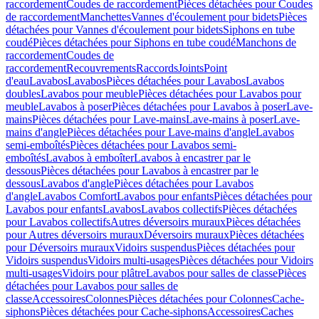
raccordement
Coudes de raccordement
Pièces détachées pour Coudes
de raccordement
Manchettes
Vannes d'écoulement pour bidets
Pièces
détachées pour Vannes d'écoulement pour bidets
Siphons en tube
coudé
Pièces détachées pour Siphons en tube coudé
Manchons de
raccordement
Coudes de
raccordement
Recouvrements
Raccords
Joints
Point
d'eau
Lavabos
Lavabos
Pièces détachées pour Lavabos
Lavabos
doubles
Lavabos pour meuble
Pièces détachées pour Lavabos pour
meuble
Lavabos à poser
Pièces détachées pour Lavabos à poser
Lave-
mains
Pièces détachées pour Lave-mains
Lave-mains à poser
Lave-
mains d'angle
Pièces détachées pour Lave-mains d'angle
Lavabos
semi-emboîtés
Pièces détachées pour Lavabos semi-
emboîtés
Lavabos à emboîter
Lavabos à encastrer par le
dessous
Pièces détachées pour Lavabos à encastrer par le
dessous
Lavabos d'angle
Pièces détachées pour Lavabos
d'angle
Lavabos Comfort
Lavabos pour enfants
Pièces détachées pour
Lavabos pour enfants
Lavabos
Lavabos collectifs
Pièces détachées
pour Lavabos collectifs
Autres déversoirs muraux
Pièces détachées
pour Autres déversoirs muraux
Déversoirs muraux
Pièces détachées
pour Déversoirs muraux
Vidoirs suspendus
Pièces détachées pour
Vidoirs suspendus
Vidoirs multi-usages
Pièces détachées pour Vidoirs
multi-usages
Vidoirs pour plâtre
Lavabos pour salles de classe
Pièces
détachées pour Lavabos pour salles de
classe
Accessoires
Colonnes
Pièces détachées pour Colonnes
Cache-
siphons
Pièces détachées pour Cache-siphons
Accessoires
Caches