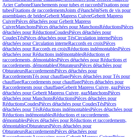
Acier Carbone
Etanchements pour tubes et raccords
Fixations pour
tubes
Fixations de raccordements
Joints d'étanchéité
Sets de vis pour
assemblages de brides
Geberit Mapress Cuivre
Geberit Mapress
Cuivre
Pièces détachées pour Geberit Mapress
Cuivre
Manchons
Pièces détachées pour Manchons
Réductions
Pièces
détachées pour Réductions
Coudes
Pièces détachées pour
Coudes
Tés
Pièces détachées pour Tés
Circulation interne
Pièces
détachées pour Circulation interne
Raccords en croix
Pièces
détachées pour Raccords en croix
Réductions indémontables
Pièces
détachées pour Réductions indémontables
Réductions et
raccordements, démontables
Pièces détachées pour Réductions et
raccordements, démontables
Obturateurs
Pièces détachées pour
Obturateurs
Raccordements
Pièces détachées pour
Raccordements
Tés pour chauffage
Pièces détachées pour Tés pour
chauffage
Raccordements pour chauffage
Pièces détachées pour
Raccordements pour chauffage
Geberit Mapress Cuivre, gaz
Pièces
détachées pour Geberit Mapress Cuivre, gaz
Manchons
Pièces
détachées pour Manchons
Réductions
Pièces détachées pour
Réductions
Coudes
Pièces détachées pour Coudes
Tés
Pièces
détachées pour Tés
Réductions indémontables
Pièces détachées pour
Réductions indémontables
Réductions et raccordements,
démontables
Pièces détachées pour Réductions et raccordements,
démontables
Obturateurs
Pièces détachées pour
Obturateurs
Raccordements
Pièces détachées pour
Raccordements
Accessoires pour Geberit Mapress Cuivre
Pièces