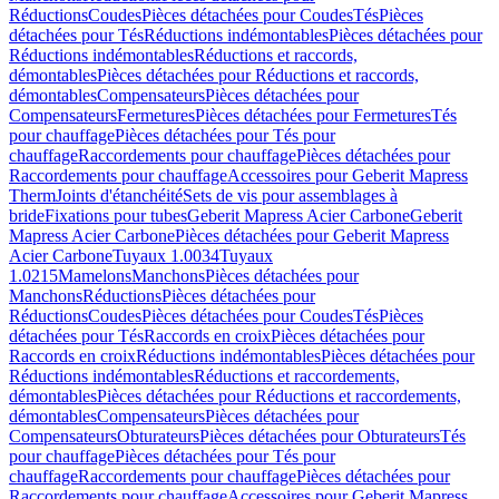
Réductions
Coudes
Pièces détachées pour Coudes
Tés
Pièces
détachées pour Tés
Réductions indémontables
Pièces détachées pour
Réductions indémontables
Réductions et raccords,
démontables
Pièces détachées pour Réductions et raccords,
démontables
Compensateurs
Pièces détachées pour
Compensateurs
Fermetures
Pièces détachées pour Fermetures
Tés
pour chauffage
Pièces détachées pour Tés pour
chauffage
Raccordements pour chauffage
Pièces détachées pour
Raccordements pour chauffage
Accessoires pour Geberit Mapress
Therm
Joints d'étanchéité
Sets de vis pour assemblages à
bride
Fixations pour tubes
Geberit Mapress Acier Carbone
Geberit
Mapress Acier Carbone
Pièces détachées pour Geberit Mapress
Acier Carbone
Tuyaux 1.0034
Tuyaux
1.0215
Mamelons
Manchons
Pièces détachées pour
Manchons
Réductions
Pièces détachées pour
Réductions
Coudes
Pièces détachées pour Coudes
Tés
Pièces
détachées pour Tés
Raccords en croix
Pièces détachées pour
Raccords en croix
Réductions indémontables
Pièces détachées pour
Réductions indémontables
Réductions et raccordements,
démontables
Pièces détachées pour Réductions et raccordements,
démontables
Compensateurs
Pièces détachées pour
Compensateurs
Obturateurs
Pièces détachées pour Obturateurs
Tés
pour chauffage
Pièces détachées pour Tés pour
chauffage
Raccordements pour chauffage
Pièces détachées pour
Raccordements pour chauffage
Accessoires pour Geberit Mapress