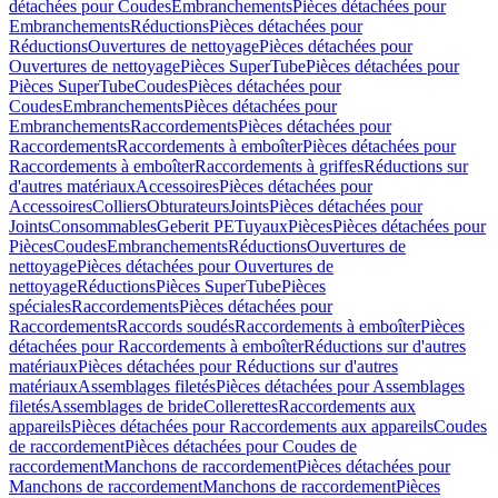
détachées pour Coudes
Embranchements
Pièces détachées pour
Embranchements
Réductions
Pièces détachées pour
Réductions
Ouvertures de nettoyage
Pièces détachées pour
Ouvertures de nettoyage
Pièces SuperTube
Pièces détachées pour
Pièces SuperTube
Coudes
Pièces détachées pour
Coudes
Embranchements
Pièces détachées pour
Embranchements
Raccordements
Pièces détachées pour
Raccordements
Raccordements à emboîter
Pièces détachées pour
Raccordements à emboîter
Raccordements à griffes
Réductions sur
d'autres matériaux
Accessoires
Pièces détachées pour
Accessoires
Colliers
Obturateurs
Joints
Pièces détachées pour
Joints
Consommables
Geberit PE
Tuyaux
Pièces
Pièces détachées pour
Pièces
Coudes
Embranchements
Réductions
Ouvertures de
nettoyage
Pièces détachées pour Ouvertures de
nettoyage
Réductions
Pièces SuperTube
Pièces
spéciales
Raccordements
Pièces détachées pour
Raccordements
Raccords soudés
Raccordements à emboîter
Pièces
détachées pour Raccordements à emboîter
Réductions sur d'autres
matériaux
Pièces détachées pour Réductions sur d'autres
matériaux
Assemblages filetés
Pièces détachées pour Assemblages
filetés
Assemblages de bride
Collerettes
Raccordements aux
appareils
Pièces détachées pour Raccordements aux appareils
Coudes
de raccordement
Pièces détachées pour Coudes de
raccordement
Manchons de raccordement
Pièces détachées pour
Manchons de raccordement
Manchons de raccordement
Pièces