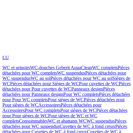
LU
WC et urinoirs
WC-douches Geberit AquaClean
WC complets
Pièces
détachées pour WC complets
WC suspendus
Pièces détachées pour
WC suspendus
WC au sol
Pièces détachées pour WC au sol
Sièges de
WC
Pièces détachées pour Sièges de WC
Pour cuvettes de WC
Pièces
détachées pour Pour cuvettes de WC
Panneaux design
Pièces
détachées pour Panneaux design
Pour WC complets
Pièces détachées
pour Pour WC complets
Pour sièges de WC
Pièces détachées pour
Pour sièges de WC
Accessoires
Pièces détachées pour
Accessoires
Pour WC complets
Pour sièges de WC
Pièces détachées
pour Pour sièges de WC
Pour sièges de WC et WC
complets
Consommables
WC et abattants WC
WC suspendus
Pièces
détachées pour WC suspendus
Cuvettes de WC à fond creux
Pièces
détachées pour Cuvettes de WC à fond creux
Cuvettes de WC à