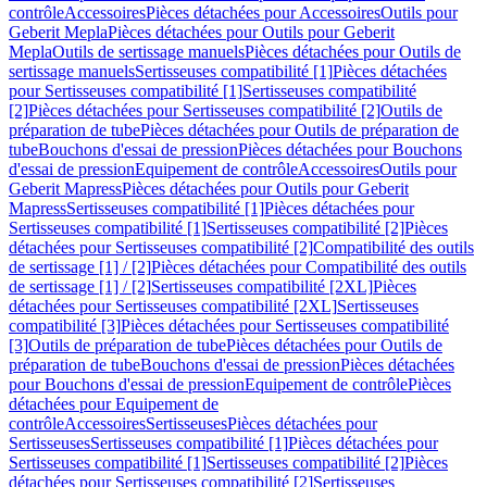
contrôle
Accessoires
Pièces détachées pour Accessoires
Outils pour
Geberit Mepla
Pièces détachées pour Outils pour Geberit
Mepla
Outils de sertissage manuels
Pièces détachées pour Outils de
sertissage manuels
Sertisseuses compatibilité [1]
Pièces détachées
pour Sertisseuses compatibilité [1]
Sertisseuses compatibilité
[2]
Pièces détachées pour Sertisseuses compatibilité [2]
Outils de
préparation de tube
Pièces détachées pour Outils de préparation de
tube
Bouchons d'essai de pression
Pièces détachées pour Bouchons
d'essai de pression
Equipement de contrôle
Accessoires
Outils pour
Geberit Mapress
Pièces détachées pour Outils pour Geberit
Mapress
Sertisseuses compatibilité [1]
Pièces détachées pour
Sertisseuses compatibilité [1]
Sertisseuses compatibilité [2]
Pièces
détachées pour Sertisseuses compatibilité [2]
Compatibilité des outils
de sertissage [1] / [2]
Pièces détachées pour Compatibilité des outils
de sertissage [1] / [2]
Sertisseuses compatibilité [2XL]
Pièces
détachées pour Sertisseuses compatibilité [2XL]
Sertisseuses
compatibilité [3]
Pièces détachées pour Sertisseuses compatibilité
[3]
Outils de préparation de tube
Pièces détachées pour Outils de
préparation de tube
Bouchons d'essai de pression
Pièces détachées
pour Bouchons d'essai de pression
Equipement de contrôle
Pièces
détachées pour Equipement de
contrôle
Accessoires
Sertisseuses
Pièces détachées pour
Sertisseuses
Sertisseuses compatibilité [1]
Pièces détachées pour
Sertisseuses compatibilité [1]
Sertisseuses compatibilité [2]
Pièces
détachées pour Sertisseuses compatibilité [2]
Sertisseuses