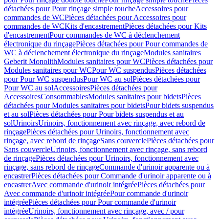
détachées pour Pour rinçage simple touche
Accessoires pour
commandes de WC
Pièces détachées pour Accessoires pour
commandes de WC
Kits d'encastrement
Pièces détachées pour Kits
d'encastrement
Pour commandes de WC à déclenchement
électronique du rinçage
Pièces détachées pour Pour commandes de
WC à déclenchement électronique du rinçage
Modules sanitaires
Geberit Monolith
Modules sanitaires pour WC
Pièces détachées pour
Modules sanitaires pour WC
Pour WC suspendus
Pièces détachées
pour Pour WC suspendus
Pour WC au sol
Pièces détachées pour
Pour WC au sol
Accessoires
Pièces détachées pour
Accessoires
Consommables
Modules sanitaires pour bidets
Pièces
détachées pour Modules sanitaires pour bidets
Pour bidets suspendus
et au sol
Pièces détachées pour Pour bidets suspendus et au
sol
Urinoirs
Urinoirs, fonctionnement avec rinçage, avec rebord de
rinçage
Pièces détachées pour Urinoirs, fonctionnement avec
rinçage, avec rebord de rinçage
Sans couvercle
Pièces détachées pour
Sans couvercle
Urinoirs, fonctionnement avec rinçage, sans rebord
de rinçage
Pièces détachées pour Urinoirs, fonctionnement avec
rinçage, sans rebord de rinçage
Commande d'urinoir apparente ou à
encastrer
Pièces détachées pour Commande d'urinoir apparente ou à
encastrer
Avec commande d'urinoir intégrée
Pièces détachées pour
Avec commande d'urinoir intégrée
Pour commande d'urinoir
intégrée
Pièces détachées pour Pour commande d'urinoir
intégrée
Urinoirs, fonctionnement avec rinçage, avec / pour