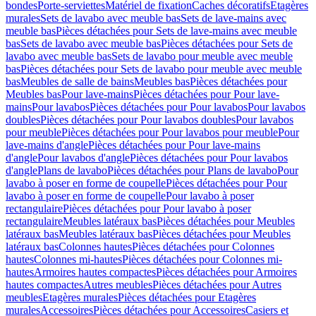
bondes
Porte-serviettes
Matériel de fixation
Caches décoratifs
Etagères
murales
Sets de lavabo avec meuble bas
Sets de lave-mains avec
meuble bas
Pièces détachées pour Sets de lave-mains avec meuble
bas
Sets de lavabo avec meuble bas
Pièces détachées pour Sets de
lavabo avec meuble bas
Sets de lavabo pour meuble avec meuble
bas
Pièces détachées pour Sets de lavabo pour meuble avec meuble
bas
Meubles de salle de bains
Meubles bas
Pièces détachées pour
Meubles bas
Pour lave-mains
Pièces détachées pour Pour lave-
mains
Pour lavabos
Pièces détachées pour Pour lavabos
Pour lavabos
doubles
Pièces détachées pour Pour lavabos doubles
Pour lavabos
pour meuble
Pièces détachées pour Pour lavabos pour meuble
Pour
lave-mains d'angle
Pièces détachées pour Pour lave-mains
d'angle
Pour lavabos d'angle
Pièces détachées pour Pour lavabos
d'angle
Plans de lavabo
Pièces détachées pour Plans de lavabo
Pour
lavabo à poser en forme de coupelle
Pièces détachées pour Pour
lavabo à poser en forme de coupelle
Pour lavabo à poser
rectangulaire
Pièces détachées pour Pour lavabo à poser
rectangulaire
Meubles latéraux bas
Pièces détachées pour Meubles
latéraux bas
Meubles latéraux bas
Pièces détachées pour Meubles
latéraux bas
Colonnes hautes
Pièces détachées pour Colonnes
hautes
Colonnes mi-hautes
Pièces détachées pour Colonnes mi-
hautes
Armoires hautes compactes
Pièces détachées pour Armoires
hautes compactes
Autres meubles
Pièces détachées pour Autres
meubles
Etagères murales
Pièces détachées pour Etagères
murales
Accessoires
Pièces détachées pour Accessoires
Casiers et