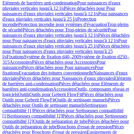
Eléments de barrières anti-condensation
Pour naissances d'eaux
pluviales verticales jusqu'à 12 l/s
Pièces détachées pour Pour
naissances d'eaux pluviales verticales jusqu'à 12 l/s
Pour naissances
d'eaux pluviales verticales jusqu'à 25 l/s
Protection
incendie
Protection incendie pour systèmes d'évacuation
Trop-pleins
de sécurité
Pièces détachées pour Trop-pleins de sécurité
Pour
naissances d'eaux pluviales verticales jusqu'à 12 l/s
Pièces détachées
pour Pour naissances d'eaux pluviales verticales jusqu'à 12 l/s
Pour
naissances d'eaux pluviales verticales jusqu'à 25 l/s
Pièces détachées
pour Pour naissances d'eaux pluviales verticales jusqu'à 25
l/s
Fixations
Système de fixation d40–200
Système de fixation d250–
315
Accessoires
Pièces détachées pour Accessoires
Pour
naissances
Pièces détachées pour Pour naissances
Pour
fixations
Evacuation des toitures conventionnelle
Naissances d'eaux
pluviales
Pièces détachées pour Naissances d'eaux pluviales
Eléments
de barrières anti-condensation
Pièces détachées pour Eléments de
barrières anti-condensation
Accessoires
Outils, composants réseau et
logiciels
Outils
Outils pour Geberit FlowFit
Pièces détachées pour
Outils pour Geberit FlowFit
Outils de sertissage manuels
Pièces
détachées pour Outils de sertissage manuels
Sertisseuses
compatibilité [1]
Pièces détachées pour Sertisseuses compatibilité
[1]
Sertisseuses compatibilité [2]
Pièces détachées pour Sertisseuses
compatibilité [2]
Outils de préparation de tube
Pièces détachées pour
Outils de préparation de tube
Bouchons d'essai de pression
Pièces
détachées pour Bouchons d'essai de pression
Equipements de