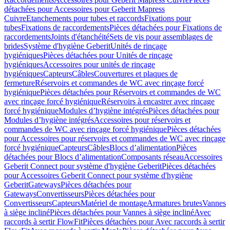
détachées pour Accessoires pour Geberit Mapress
Cuivre
Etanchements pour tubes et raccords
Fixations pour
tubes
Fixations de raccordements
Pièces détachées pour Fixations de
raccordements
Joints d'étanchéité
Sets de vis pour assemblages de
brides
Système d'hygiène Geberit
Unités de rinçage
hygiéniques
Pièces détachées pour Unités de rinçage
hygiéniques
Accessoires pour unités de rinçage
hygiéniques
Capteurs
Câbles
Couvertures et plaques de
fermeture
Réservoirs et commandes de WC avec rinçage forcé
hygiénique
Pièces détachées pour Réservoirs et commandes de WC
avec rinçage forcé hygiénique
Réservoirs à encastrer avec rinçage
forcé hygiénique
Modules d’hygiène intégrés
Pièces détachées pour
Modules d’hygiène intégrés
Accessoires pour réservoirs et
commandes de WC avec rinçage forcé hygiénique
Pièces détachées
pour Accessoires pour réservoirs et commandes de WC avec rinçage
forcé hygiénique
Capteurs
Câbles
Blocs d’alimentation
Pièces
détachées pour Blocs d’alimentation
Composants réseau
Accessoires
Geberit Connect pour système d'hygiène Geberit
Pièces détachées
pour Accessoires Geberit Connect pour système d'hygiène
Geberit
Gateways
Pièces détachées pour
Gateways
Convertisseurs
Pièces détachées pour
Convertisseurs
Capteurs
Matériel de montage
Armatures brutes
Vannes
à siège incliné
Pièces détachées pour Vannes à siège incliné
Avec
raccords à sertir FlowFit
Pièces détachées pour Avec raccords à sertir