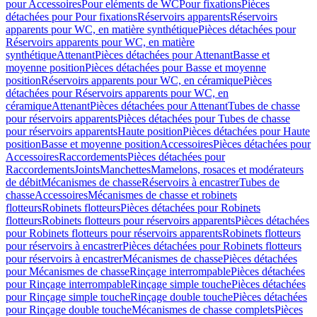
pour Accessoires
Pour eléments de WC
Pour fixations
Pièces
détachées pour Pour fixations
Réservoirs apparents
Réservoirs
apparents pour WC, en matière synthétique
Pièces détachées pour
Réservoirs apparents pour WC, en matière
synthétique
Attenant
Pièces détachées pour Attenant
Basse et
moyenne position
Pièces détachées pour Basse et moyenne
position
Réservoirs apparents pour WC, en céramique
Pièces
détachées pour Réservoirs apparents pour WC, en
céramique
Attenant
Pièces détachées pour Attenant
Tubes de chasse
pour réservoirs apparents
Pièces détachées pour Tubes de chasse
pour réservoirs apparents
Haute position
Pièces détachées pour Haute
position
Basse et moyenne position
Accessoires
Pièces détachées pour
Accessoires
Raccordements
Pièces détachées pour
Raccordements
Joints
Manchettes
Mamelons, rosaces et modérateurs
de débit
Mécanismes de chasse
Réservoirs à encastrer
Tubes de
chasse
Accessoires
Mécanismes de chasse et robinets
flotteurs
Robinets flotteurs
Pièces détachées pour Robinets
flotteurs
Robinets flotteurs pour réservoirs apparents
Pièces détachées
pour Robinets flotteurs pour réservoirs apparents
Robinets flotteurs
pour réservoirs à encastrer
Pièces détachées pour Robinets flotteurs
pour réservoirs à encastrer
Mécanismes de chasse
Pièces détachées
pour Mécanismes de chasse
Rinçage interrompable
Pièces détachées
pour Rinçage interrompable
Rinçage simple touche
Pièces détachées
pour Rinçage simple touche
Rinçage double touche
Pièces détachées
pour Rinçage double touche
Mécanismes de chasse complets
Pièces