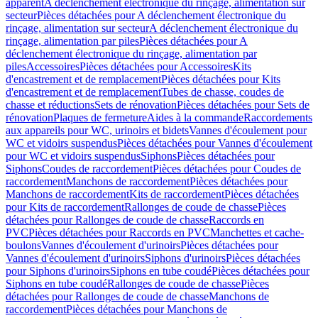
apparent
A déclenchement électronique du rinçage, alimentation sur
secteur
Pièces détachées pour A déclenchement électronique du
rinçage, alimentation sur secteur
A déclenchement électronique du
rinçage, alimentation par piles
Pièces détachées pour A
déclenchement électronique du rinçage, alimentation par
piles
Accessoires
Pièces détachées pour Accessoires
Kits
d'encastrement et de remplacement
Pièces détachées pour Kits
d'encastrement et de remplacement
Tubes de chasse, coudes de
chasse et réductions
Sets de rénovation
Pièces détachées pour Sets de
rénovation
Plaques de fermeture
Aides à la commande
Raccordements
aux appareils pour WC, urinoirs et bidets
Vannes d'écoulement pour
WC et vidoirs suspendus
Pièces détachées pour Vannes d'écoulement
pour WC et vidoirs suspendus
Siphons
Pièces détachées pour
Siphons
Coudes de raccordement
Pièces détachées pour Coudes de
raccordement
Manchons de raccordement
Pièces détachées pour
Manchons de raccordement
Kits de raccordement
Pièces détachées
pour Kits de raccordement
Rallonges de coude de chasse
Pièces
détachées pour Rallonges de coude de chasse
Raccords en
PVC
Pièces détachées pour Raccords en PVC
Manchettes et cache-
boulons
Vannes d'écoulement d'urinoirs
Pièces détachées pour
Vannes d'écoulement d'urinoirs
Siphons d'urinoirs
Pièces détachées
pour Siphons d'urinoirs
Siphons en tube coudé
Pièces détachées pour
Siphons en tube coudé
Rallonges de coude de chasse
Pièces
détachées pour Rallonges de coude de chasse
Manchons de
raccordement
Pièces détachées pour Manchons de