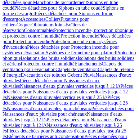
détachées pour Manchons de raccordement
Siphons en tube
coudé
Pièces détachées pour Siphons en tube coudé
Siphons en
forme d'escargot
Pièces détachées pour Siphons en forme
d'escargot
Accessoires
Colliers
Fixations pour
colliers
Coques
Obturateurs
Joints
Boîtiers de
réservation
Consommables
Protection incendie, protection phonique
et protection contre l'humidité
Protection incendie
Pièces détachées
pour Protection incendie
Protection incendie pour systèmes
d'évacuation
Pièces détachées pour Protection incendie pour
systèmes d'évacuation
Systèmes de fermeture pour plafond
Protection
phonique
Isolations des bruits solidiens
Isolations des bruits solidiens
et aériens
Protection contre l'humidité
Etanchements
Clapets de
ventilation pour évacuation
Clapets de ventilation
Clapets de retenue
d’énergie
Evacuation des toitures Geberit Pluvia
Naissances d'eaux
pluviales
Pièces détachées pour Naissances d'eaux
pluviales
Naissances d'eaux pluviales verticales jusqu'à 12 l/s
Pièces
détachées pour Naissances d'eaux pluviales verticales jusqu'à 12
l/s
Naissances d'eaux pluviales verticales jusqu'à 25 l/s
Pièces
détachées pour Naissances d'eaux pluviales verticales jusqu'à 25
l/s
Naissances d'eaux pluviales pour chéneaux
Pièces détachées pour
Naissances d'eaux pluviales pour chéneaux
Naissances d'eaux
pluviales jusqu'à 12 l/s
Pièces détachées pour Naissances d'eaux
pluviales jusqu'à 12 l/s
Naissances d'eaux pluviales jusqu'à 25
l/s
Pièces détachées pour Naissances d'eaux pluviales jusqu'à 25
l/s
Eléments de barrières anti-condensation
Pièces détachées pour