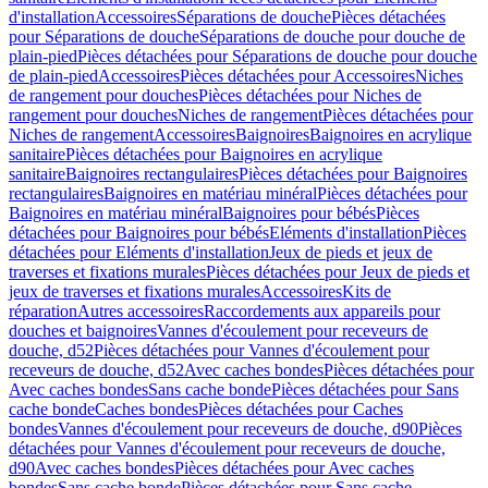
d'installation
Accessoires
Séparations de douche
Pièces détachées
pour Séparations de douche
Séparations de douche pour douche de
plain-pied
Pièces détachées pour Séparations de douche pour douche
de plain-pied
Accessoires
Pièces détachées pour Accessoires
Niches
de rangement pour douches
Pièces détachées pour Niches de
rangement pour douches
Niches de rangement
Pièces détachées pour
Niches de rangement
Accessoires
Baignoires
Baignoires en acrylique
sanitaire
Pièces détachées pour Baignoires en acrylique
sanitaire
Baignoires rectangulaires
Pièces détachées pour Baignoires
rectangulaires
Baignoires en matériau minéral
Pièces détachées pour
Baignoires en matériau minéral
Baignoires pour bébés
Pièces
détachées pour Baignoires pour bébés
Eléments d'installation
Pièces
détachées pour Eléments d'installation
Jeux de pieds et jeux de
traverses et fixations murales
Pièces détachées pour Jeux de pieds et
jeux de traverses et fixations murales
Accessoires
Kits de
réparation
Autres accessoires
Raccordements aux appareils pour
douches et baignoires
Vannes d'écoulement pour receveurs de
douche, d52
Pièces détachées pour Vannes d'écoulement pour
receveurs de douche, d52
Avec caches bondes
Pièces détachées pour
Avec caches bondes
Sans cache bonde
Pièces détachées pour Sans
cache bonde
Caches bondes
Pièces détachées pour Caches
bondes
Vannes d'écoulement pour receveurs de douche, d90
Pièces
détachées pour Vannes d'écoulement pour receveurs de douche,
d90
Avec caches bondes
Pièces détachées pour Avec caches
bondes
Sans cache bonde
Pièces détachées pour Sans cache