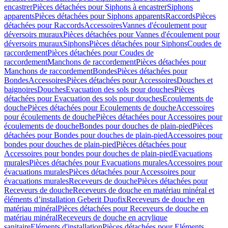
encastrer
Pièces détachées pour Siphons à encastrer
Siphons
apparents
Pièces détachées pour Siphons apparents
Raccords
Pièces
détachées pour Raccords
Accessoires
Vannes d'écoulement pour
déversoirs muraux
Pièces détachées pour Vannes d'écoulement pour
déversoirs muraux
Siphons
Pièces détachées pour Siphons
Coudes de
raccordement
Pièces détachées pour Coudes de
raccordement
Manchons de raccordement
Pièces détachées pour
Manchons de raccordement
Bondes
Pièces détachées pour
Bondes
Accessoires
Pièces détachées pour Accessoires
Douches et
baignoires
Douches
Evacuation des sols pour douches
Pièces
détachées pour Evacuation des sols pour douches
Ecoulements de
douche
Pièces détachées pour Ecoulements de douche
Accessoires
pour écoulements de douche
Pièces détachées pour Accessoires pour
écoulements de douche
Bondes pour douches de plain-pied
Pièces
détachées pour Bondes pour douches de plain-pied
Accessoires pour
bondes pour douches de plain-pied
Pièces détachées pour
Accessoires pour bondes pour douches de plain-pied
Evacuations
murales
Pièces détachées pour Evacuations murales
Accessoires pour
évacuations murales
Pièces détachées pour Accessoires pour
évacuations murales
Receveurs de douche
Pièces détachées pour
Receveurs de douche
Receveurs de douche en matériau minéral et
éléments d’installation Geberit Duofix
Receveurs de douche en
matériau minéral
Pièces détachées pour Receveurs de douche en
matériau minéral
Receveurs de douche en acrylique
sanitaire
Eléments d'installation
Pièces détachées pour Eléments