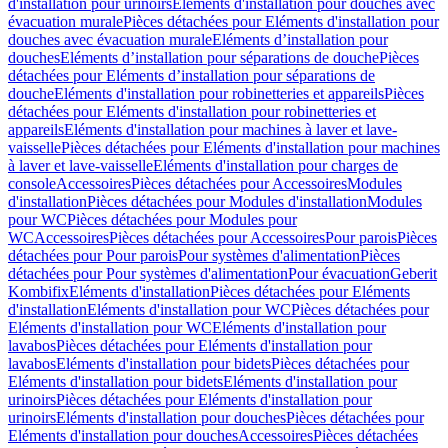
d'installation pour urinoirs
Eléments d'installation pour douches avec
évacuation murale
Pièces détachées pour Eléments d'installation pour
douches avec évacuation murale
Eléments d’installation pour
douches
Eléments d’installation pour séparations de douche
Pièces
détachées pour Eléments d’installation pour séparations de
douche
Eléments d'installation pour robinetteries et appareils
Pièces
détachées pour Eléments d'installation pour robinetteries et
appareils
Eléments d'installation pour machines à laver et lave-
vaisselle
Pièces détachées pour Eléments d'installation pour machines
à laver et lave-vaisselle
Eléments d'installation pour charges de
console
Accessoires
Pièces détachées pour Accessoires
Modules
d'installation
Pièces détachées pour Modules d'installation
Modules
pour WC
Pièces détachées pour Modules pour
WC
Accessoires
Pièces détachées pour Accessoires
Pour parois
Pièces
détachées pour Pour parois
Pour systèmes d'alimentation
Pièces
détachées pour Pour systèmes d'alimentation
Pour évacuation
Geberit
Kombifix
Eléments d'installation
Pièces détachées pour Eléments
d'installation
Eléments d'installation pour WC
Pièces détachées pour
Eléments d'installation pour WC
Eléments d'installation pour
lavabos
Pièces détachées pour Eléments d'installation pour
lavabos
Eléments d'installation pour bidets
Pièces détachées pour
Eléments d'installation pour bidets
Eléments d'installation pour
urinoirs
Pièces détachées pour Eléments d'installation pour
urinoirs
Eléments d'installation pour douches
Pièces détachées pour
Eléments d'installation pour douches
Accessoires
Pièces détachées