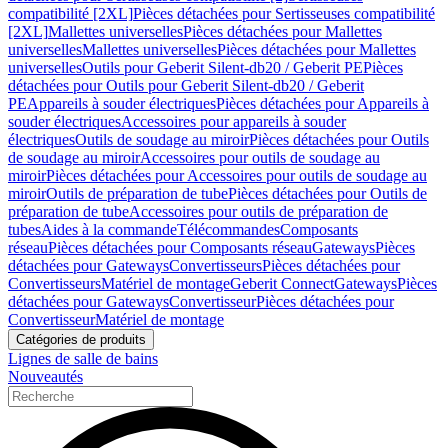
compatibilité [2XL]
Pièces détachées pour Sertisseuses compatibilité
[2XL]
Mallettes universelles
Pièces détachées pour Mallettes
universelles
Mallettes universelles
Pièces détachées pour Mallettes
universelles
Outils pour Geberit Silent-db20 / Geberit PE
Pièces
détachées pour Outils pour Geberit Silent-db20 / Geberit
PE
Appareils à souder électriques
Pièces détachées pour Appareils à
souder électriques
Accessoires pour appareils à souder
électriques
Outils de soudage au miroir
Pièces détachées pour Outils
de soudage au miroir
Accessoires pour outils de soudage au
miroir
Pièces détachées pour Accessoires pour outils de soudage au
miroir
Outils de préparation de tube
Pièces détachées pour Outils de
préparation de tube
Accessoires pour outils de préparation de
tubes
Aides à la commande
Télécommandes
Composants
réseau
Pièces détachées pour Composants réseau
Gateways
Pièces
détachées pour Gateways
Convertisseurs
Pièces détachées pour
Convertisseurs
Matériel de montage
Geberit Connect
Gateways
Pièces
détachées pour Gateways
Convertisseur
Pièces détachées pour
Convertisseur
Matériel de montage
Catégories de produits
Lignes de salle de bains
Nouveautés