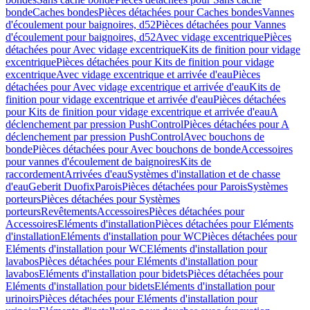
bonde
Caches bondes
Pièces détachées pour Caches bondes
Vannes
d'écoulement pour baignoires, d52
Pièces détachées pour Vannes
d'écoulement pour baignoires, d52
Avec vidage excentrique
Pièces
détachées pour Avec vidage excentrique
Kits de finition pour vidage
excentrique
Pièces détachées pour Kits de finition pour vidage
excentrique
Avec vidage excentrique et arrivée d'eau
Pièces
détachées pour Avec vidage excentrique et arrivée d'eau
Kits de
finition pour vidage excentrique et arrivée d'eau
Pièces détachées
pour Kits de finition pour vidage excentrique et arrivée d'eau
A
déclenchement par pression PushControl
Pièces détachées pour A
déclenchement par pression PushControl
Avec bouchons de
bonde
Pièces détachées pour Avec bouchons de bonde
Accessoires
pour vannes d'écoulement de baignoires
Kits de
raccordement
Arrivées d'eau
Systèmes d'installation et de chasse
d'eau
Geberit Duofix
Parois
Pièces détachées pour Parois
Systèmes
porteurs
Pièces détachées pour Systèmes
porteurs
Revêtements
Accessoires
Pièces détachées pour
Accessoires
Eléments d'installation
Pièces détachées pour Eléments
d'installation
Eléments d'installation pour WC
Pièces détachées pour
Eléments d'installation pour WC
Eléments d'installation pour
lavabos
Pièces détachées pour Eléments d'installation pour
lavabos
Eléments d'installation pour bidets
Pièces détachées pour
Eléments d'installation pour bidets
Eléments d'installation pour
urinoirs
Pièces détachées pour Eléments d'installation pour