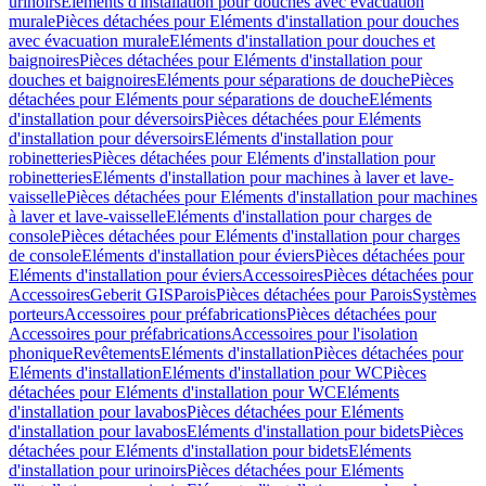
urinoirs
Eléments d'installation pour douches avec évacuation
murale
Pièces détachées pour Eléments d'installation pour douches
avec évacuation murale
Eléments d'installation pour douches et
baignoires
Pièces détachées pour Eléments d'installation pour
douches et baignoires
Eléments pour séparations de douche
Pièces
détachées pour Eléments pour séparations de douche
Eléments
d'installation pour déversoirs
Pièces détachées pour Eléments
d'installation pour déversoirs
Eléments d'installation pour
robinetteries
Pièces détachées pour Eléments d'installation pour
robinetteries
Eléments d'installation pour machines à laver et lave-
vaisselle
Pièces détachées pour Eléments d'installation pour machines
à laver et lave-vaisselle
Eléments d'installation pour charges de
console
Pièces détachées pour Eléments d'installation pour charges
de console
Eléments d'installation pour éviers
Pièces détachées pour
Eléments d'installation pour éviers
Accessoires
Pièces détachées pour
Accessoires
Geberit GIS
Parois
Pièces détachées pour Parois
Systèmes
porteurs
Accessoires pour préfabrications
Pièces détachées pour
Accessoires pour préfabrications
Accessoires pour l'isolation
phonique
Revêtements
Eléments d'installation
Pièces détachées pour
Eléments d'installation
Eléments d'installation pour WC
Pièces
détachées pour Eléments d'installation pour WC
Eléments
d'installation pour lavabos
Pièces détachées pour Eléments
d'installation pour lavabos
Eléments d'installation pour bidets
Pièces
détachées pour Eléments d'installation pour bidets
Eléments
d'installation pour urinoirs
Pièces détachées pour Eléments