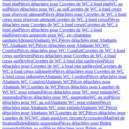
fond plat
Pièces détachées pour Cuvettes de WC à fond plat
WC au
sol
Pièces détachées pour WC au sol
Cuvettes de WC à fond creux
pour réservoir attenant
Pièces détachées pour Cuvettes de WC à fond
creux pour réservoir attenant
Cuvettes de WC à fond creux
Pièces
détachées pour Cuvettes de WC à fond creux
Cuvettes de WC à
fond plat
Pièces détachées pour Cuvettes de WC à fond
plat
Réservoirs apparents pour WC, en céramique
sanitaire
Attenant
Abattants WC
Pièces détachées pour Abattants
WC
Abattants WC
Pièces détachées pour Abattants WC
WC
Comfort
Pièces détachées pour WC Comfort
Cuvettes de WC à fond
creux surélevées
Pièces détachées pour Cuvettes de WC à fond
creux surélevées
Cuvettes de WC à fond plat surélevées
Pièces
détachées pour Cuvettes de WC à fond plat surélevées
Cuvettes de
WC à fond creux rallongées
Pièces détachées pour Cuvettes de WC
à fond creux rallongées
Abattants WC Comfort
Pièces détachées pour
Abattants WC Comfort
Abattants WC
Pièces détachées pour
Abattants WC
Lunettes de WC
Pièces détachées pour Lunettes de
WC
WC pour enfants
Pièces détachées pour WC pour enfants
WC
suspendus
Pièces détachées pour WC suspendus
WC au sol
Pièces
détachées pour WC au sol
Abattants WC pour enfants
Pièces
détachées pour Abattants WC pour enfants
Abattants WC
Pièces
détachées pour Abattants WC
Lunettes de WC
Pièces détachées pour
Lunettes de WC
WC plain-pied
Avec rinçage
Accessoires
Matériel de
fixation
Bidets
Bidets suspendus
Pièces détachées pour Bidets
suspendus
Bidets au sol
Pièces détachées pour Bidets au