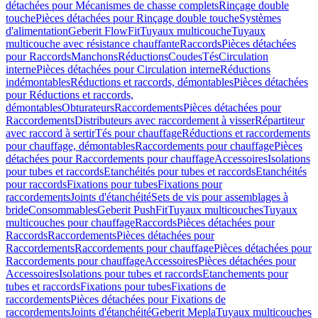
détachées pour Mécanismes de chasse complets
Rinçage double
touche
Pièces détachées pour Rinçage double touche
Systèmes
d'alimentation
Geberit FlowFit
Tuyaux multicouche
Tuyaux
multicouche avec résistance chauffante
Raccords
Pièces détachées
pour Raccords
Manchons
Réductions
Coudes
Tés
Circulation
interne
Pièces détachées pour Circulation interne
Réductions
indémontables
Réductions et raccords, démontables
Pièces détachées
pour Réductions et raccords,
démontables
Obturateurs
Raccordements
Pièces détachées pour
Raccordements
Distributeurs avec raccordement à visser
Répartiteur
avec raccord à sertir
Tés pour chauffage
Réductions et raccordements
pour chauffage, démontables
Raccordements pour chauffage
Pièces
détachées pour Raccordements pour chauffage
Accessoires
Isolations
pour tubes et raccords
Etanchéités pour tubes et raccords
Etanchéités
pour raccords
Fixations pour tubes
Fixations pour
raccordements
Joints d'étanchéité
Sets de vis pour assemblages à
bride
Consommables
Geberit PushFit
Tuyaux multicouches
Tuyaux
multicouches pour chauffage
Raccords
Pièces détachées pour
Raccords
Raccordements
Pièces détachées pour
Raccordements
Raccordements pour chauffage
Pièces détachées pour
Raccordements pour chauffage
Accessoires
Pièces détachées pour
Accessoires
Isolations pour tubes et raccords
Etanchements pour
tubes et raccords
Fixations pour tubes
Fixations de
raccordements
Pièces détachées pour Fixations de
raccordements
Joints d'étanchéité
Geberit Mepla
Tuyaux multicouches