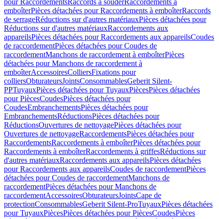
pour Raccordements
Raccords à souder
Raccordements à
emboîter
Pièces détachées pour Raccordements à emboîter
Raccords
de serrage
Réductions sur d'autres matériaux
Pièces détachées pour
Réductions sur d'autres matériaux
Raccordements aux
appareils
Pièces détachées pour Raccordements aux appareils
Coudes
de raccordement
Pièces détachées pour Coudes de
raccordement
Manchons de raccordement à emboîter
Pièces
détachées pour Manchons de raccordement à
emboîter
Accessoires
Colliers
Fixations pour
colliers
Obturateurs
Joints
Consommables
Geberit Silent-
PP
Tuyaux
Pièces détachées pour Tuyaux
Pièces
Pièces détachées
pour Pièces
Coudes
Pièces détachées pour
Coudes
Embranchements
Pièces détachées pour
Embranchements
Réductions
Pièces détachées pour
Réductions
Ouvertures de nettoyage
Pièces détachées pour
Ouvertures de nettoyage
Raccordements
Pièces détachées pour
Raccordements
Raccordements à emboîter
Pièces détachées pour
Raccordements à emboîter
Raccordements à griffes
Réductions sur
d'autres matériaux
Raccordements aux appareils
Pièces détachées
pour Raccordements aux appareils
Coudes de raccordement
Pièces
détachées pour Coudes de raccordement
Manchons de
raccordement
Pièces détachées pour Manchons de
raccordement
Accessoires
Obturateurs
Joints
Cape de
protection
Consommables
Geberit Silent-Pro
Tuyaux
Pièces détachées
pour Tuyaux
Pièces
Pièces détachées pour Pièces
Coudes
Pièces