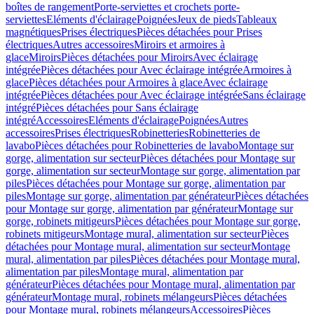
boîtes de rangement
Porte-serviettes et crochets porte-
serviettes
Eléments d'éclairage
Poignées
Jeux de pieds
Tableaux
magnétiques
Prises électriques
Pièces détachées pour Prises
électriques
Autres accessoires
Miroirs et armoires à
glace
Miroirs
Pièces détachées pour Miroirs
Avec éclairage
intégrée
Pièces détachées pour Avec éclairage intégrée
Armoires à
glace
Pièces détachées pour Armoires à glace
Avec éclairage
intégrée
Pièces détachées pour Avec éclairage intégrée
Sans éclairage
intégré
Pièces détachées pour Sans éclairage
intégré
Accessoires
Eléments d'éclairage
Poignées
Autres
accessoires
Prises électriques
Robinetteries
Robinetteries de
lavabo
Pièces détachées pour Robinetteries de lavabo
Montage sur
gorge, alimentation sur secteur
Pièces détachées pour Montage sur
gorge, alimentation sur secteur
Montage sur gorge, alimentation par
piles
Pièces détachées pour Montage sur gorge, alimentation par
piles
Montage sur gorge, alimentation par générateur
Pièces détachées
pour Montage sur gorge, alimentation par générateur
Montage sur
gorge, robinets mitigeurs
Pièces détachées pour Montage sur gorge,
robinets mitigeurs
Montage mural, alimentation sur secteur
Pièces
détachées pour Montage mural, alimentation sur secteur
Montage
mural, alimentation par piles
Pièces détachées pour Montage mural,
alimentation par piles
Montage mural, alimentation par
générateur
Pièces détachées pour Montage mural, alimentation par
générateur
Montage mural, robinets mélangeurs
Pièces détachées
pour Montage mural, robinets mélangeurs
Accessoires
Pièces