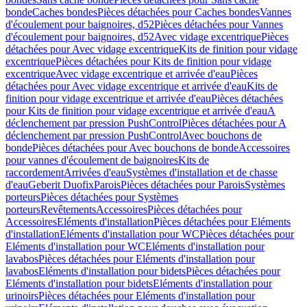
bonde
Caches bondes
Pièces détachées pour Caches bondes
Vannes
d'écoulement pour baignoires, d52
Pièces détachées pour Vannes
d'écoulement pour baignoires, d52
Avec vidage excentrique
Pièces
détachées pour Avec vidage excentrique
Kits de finition pour vidage
excentrique
Pièces détachées pour Kits de finition pour vidage
excentrique
Avec vidage excentrique et arrivée d'eau
Pièces
détachées pour Avec vidage excentrique et arrivée d'eau
Kits de
finition pour vidage excentrique et arrivée d'eau
Pièces détachées
pour Kits de finition pour vidage excentrique et arrivée d'eau
A
déclenchement par pression PushControl
Pièces détachées pour A
déclenchement par pression PushControl
Avec bouchons de
bonde
Pièces détachées pour Avec bouchons de bonde
Accessoires
pour vannes d'écoulement de baignoires
Kits de
raccordement
Arrivées d'eau
Systèmes d'installation et de chasse
d'eau
Geberit Duofix
Parois
Pièces détachées pour Parois
Systèmes
porteurs
Pièces détachées pour Systèmes
porteurs
Revêtements
Accessoires
Pièces détachées pour
Accessoires
Eléments d'installation
Pièces détachées pour Eléments
d'installation
Eléments d'installation pour WC
Pièces détachées pour
Eléments d'installation pour WC
Eléments d'installation pour
lavabos
Pièces détachées pour Eléments d'installation pour
lavabos
Eléments d'installation pour bidets
Pièces détachées pour
Eléments d'installation pour bidets
Eléments d'installation pour
urinoirs
Pièces détachées pour Eléments d'installation pour