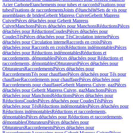
Acier Carbone
Etanchements pour tubes et raccords
Fixations pour
tubes
Fixations de raccordements
Joints d'étanchéité
Sets de vis pour
assemblages de brides
Geberit Mapress Cuivre
Geberit Mapress
Cuivre
Pièces détachées pour Geberit Mapress
Cuivre
Manchons
Pièces détachées pour Manchons
Réductions
Pièces
détachées pour Réductions
Coudes
Pièces détachées pour
Coudes
Tés
Pièces détachées pour Tés
Circulation interne
Pièces
détachées pour Circulation interne
Raccords en croix
Pièces
détachées pour Raccords en croix
Réductions indémontables
Pièces
détachées pour Réductions indémontables
Réductions et
raccordements, démontables
Pièces détachées pour Réductions et
raccordements, démontables
Obturateurs
Pièces détachées pour
Obturateurs
Raccordements
Pièces détachées pour
Raccordements
Tés pour chauffage
Pièces détachées pour Tés pour
chauffage
Raccordements pour chauffage
Pièces détachées pour
Raccordements pour chauffage
Geberit Mapress Cuivre, gaz
Pièces
détachées pour Geberit Mapress Cuivre, gaz
Manchons
Pièces
détachées pour Manchons
Réductions
Pièces détachées pour
Réductions
Coudes
Pièces détachées pour Coudes
Tés
Pièces
détachées pour Tés
Réductions indémontables
Pièces détachées pour
Réductions indémontables
Réductions et raccordements,
démontables
Pièces détachées pour Réductions et raccordements,
démontables
Obturateurs
Pièces détachées pour
Obturateurs
Raccordements
Pièces détachées pour
Raccordements
Accessoires pour Geberit Mapress Cuivre
Pièces