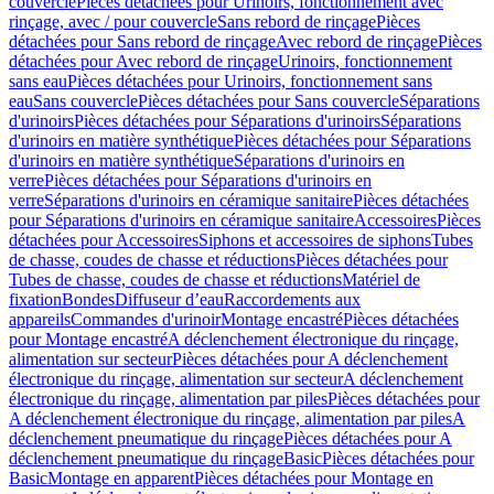
couvercle
Pièces détachées pour Urinoirs, fonctionnement avec
rinçage, avec / pour couvercle
Sans rebord de rinçage
Pièces
détachées pour Sans rebord de rinçage
Avec rebord de rinçage
Pièces
détachées pour Avec rebord de rinçage
Urinoirs, fonctionnement
sans eau
Pièces détachées pour Urinoirs, fonctionnement sans
eau
Sans couvercle
Pièces détachées pour Sans couvercle
Séparations
d'urinoirs
Pièces détachées pour Séparations d'urinoirs
Séparations
d'urinoirs en matière synthétique
Pièces détachées pour Séparations
d'urinoirs en matière synthétique
Séparations d'urinoirs en
verre
Pièces détachées pour Séparations d'urinoirs en
verre
Séparations d'urinoirs en céramique sanitaire
Pièces détachées
pour Séparations d'urinoirs en céramique sanitaire
Accessoires
Pièces
détachées pour Accessoires
Siphons et accessoires de siphons
Tubes
de chasse, coudes de chasse et réductions
Pièces détachées pour
Tubes de chasse, coudes de chasse et réductions
Matériel de
fixation
Bondes
Diffuseur d’eau
Raccordements aux
appareils
Commandes d'urinoir
Montage encastré
Pièces détachées
pour Montage encastré
A déclenchement électronique du rinçage,
alimentation sur secteur
Pièces détachées pour A déclenchement
électronique du rinçage, alimentation sur secteur
A déclenchement
électronique du rinçage, alimentation par piles
Pièces détachées pour
A déclenchement électronique du rinçage, alimentation par piles
A
déclenchement pneumatique du rinçage
Pièces détachées pour A
déclenchement pneumatique du rinçage
Basic
Pièces détachées pour
Basic
Montage en apparent
Pièces détachées pour Montage en