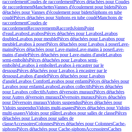
raccordement
Coudes de raccordement
Pièces détachées pour Coudes
de raccordement
Manchettes
Vannes d'écoulement pour bidets
Pièces
détachées pour Vannes d'écoulement pour bidets
Siphons en tube
coudé
Pièces détachées pour Siphons en tube coudé
Manchons de
raccordement
Coudes de
raccordement
Recouvrements
Raccords
Joints
Point
d'eau
Lavabos
Lavabos
Pièces détachées pour Lavabos
Lavabos
doubles
Lavabos pour meuble
Pièces détachées pour Lavabos pour
meuble
Lavabos à poser
Pièces détachées pour Lavabos à poser
Lave-
mains
Pièces détachées pour Lave-mains
Lave-mains à poser
Lave-
mains d'angle
Pièces détachées pour Lave-mains d'angle
Lavabos
semi-emboîtés
Pièces détachées pour Lavabos semi-
emboîtés
Lavabos à emboîter
Lavabos à encastrer par le
dessous
Pièces détachées pour Lavabos à encastrer par le
dessous
Lavabos d'angle
Pièces détachées pour Lavabos
d'angle
Lavabos Comfort
Lavabos pour enfants
Pièces détachées pour
Lavabos pour enfants
Lavabos
Lavabos collectifs
Pièces détachées
pour Lavabos collectifs
Autres déversoirs muraux
Pièces détachées
pour Autres déversoirs muraux
Déversoirs muraux
Pièces détachées
pour Déversoirs muraux
Vidoirs suspendus
Pièces détachées pour
Vidoirs suspendus
Vidoirs multi-usages
Pièces détachées pour Vidoirs
multi-usages
Vidoirs pour plâtre
Lavabos pour salles de classe
Pièces
détachées pour Lavabos pour salles de
classe
Accessoires
Colonnes
Pièces détachées pour Colonnes
Cache-
siphons
Pièces détachées pour Cache-siphons
Accessoires
Caches