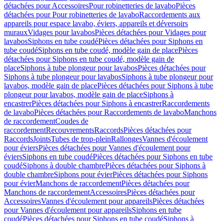
détachées pour Accessoires
Pour robinetteries de lavabo
Pièces
détachées pour Pour robinetteries de lavabo
Raccordements aux
appareils pour espace lavabo, éviers, appareils et déversoirs
muraux
Vidages pour lavabos
Pièces détachées pour Vidages pour
lavabos
Siphons en tube coudé
Pièces détachées pour Siphons en
tube coudé
Siphons en tube coudé, modèle gain de place
Pièces
détachées pour Siphons en tube coudé, modèle gain de
place
Siphons à tube plongeur pour lavabos
Pièces détachées pour
Siphons à tube plongeur pour lavabos
Siphons à tube plongeur pour
lavabos, modèle gain de place
Pièces détachées pour Siphons à tube
plongeur pour lavabos, modèle gain de place
Siphons à
encastrer
Pièces détachées pour Siphons à encastrer
Raccordements
de lavabo
Pièces détachées pour Raccordements de lavabo
Manchons
de raccordement
Coudes de
raccordement
Recouvrements
Raccords
Pièces détachées pour
Raccords
Joints
Tubes de trop-plein
Rallonges
Vannes d'écoulement
pour éviers
Pièces détachées pour Vannes d'écoulement pour
éviers
Siphons en tube coudé
Pièces détachées pour Siphons en tube
coudé
Siphons à double chambre
Pièces détachées pour Siphons à
double chambre
Siphons pour évier
Pièces détachées pour Siphons
pour évier
Manchons de raccordement
Pièces détachées pour
Manchons de raccordement
Accessoires
Pièces détachées pour
Accessoires
Vannes d'écoulement pour appareils
Pièces détachées
pour Vannes d'écoulement pour appareils
Siphons en tube
coudé
Pièces détachées pour Siphons en tube coudé
Siphons à