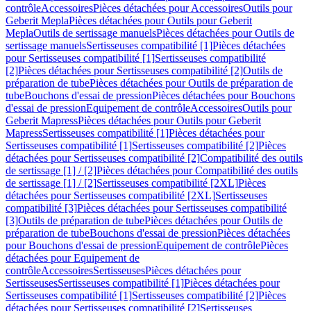
contrôle
Accessoires
Pièces détachées pour Accessoires
Outils pour
Geberit Mepla
Pièces détachées pour Outils pour Geberit
Mepla
Outils de sertissage manuels
Pièces détachées pour Outils de
sertissage manuels
Sertisseuses compatibilité [1]
Pièces détachées
pour Sertisseuses compatibilité [1]
Sertisseuses compatibilité
[2]
Pièces détachées pour Sertisseuses compatibilité [2]
Outils de
préparation de tube
Pièces détachées pour Outils de préparation de
tube
Bouchons d'essai de pression
Pièces détachées pour Bouchons
d'essai de pression
Equipement de contrôle
Accessoires
Outils pour
Geberit Mapress
Pièces détachées pour Outils pour Geberit
Mapress
Sertisseuses compatibilité [1]
Pièces détachées pour
Sertisseuses compatibilité [1]
Sertisseuses compatibilité [2]
Pièces
détachées pour Sertisseuses compatibilité [2]
Compatibilité des outils
de sertissage [1] / [2]
Pièces détachées pour Compatibilité des outils
de sertissage [1] / [2]
Sertisseuses compatibilité [2XL]
Pièces
détachées pour Sertisseuses compatibilité [2XL]
Sertisseuses
compatibilité [3]
Pièces détachées pour Sertisseuses compatibilité
[3]
Outils de préparation de tube
Pièces détachées pour Outils de
préparation de tube
Bouchons d'essai de pression
Pièces détachées
pour Bouchons d'essai de pression
Equipement de contrôle
Pièces
détachées pour Equipement de
contrôle
Accessoires
Sertisseuses
Pièces détachées pour
Sertisseuses
Sertisseuses compatibilité [1]
Pièces détachées pour
Sertisseuses compatibilité [1]
Sertisseuses compatibilité [2]
Pièces
détachées pour Sertisseuses compatibilité [2]
Sertisseuses