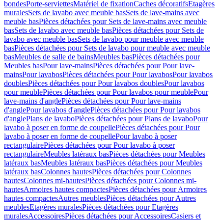
bondes
Porte-serviettes
Matériel de fixation
Caches décoratifs
Etagères
murales
Sets de lavabo avec meuble bas
Sets de lave-mains avec
meuble bas
Pièces détachées pour Sets de lave-mains avec meuble
bas
Sets de lavabo avec meuble bas
Pièces détachées pour Sets de
lavabo avec meuble bas
Sets de lavabo pour meuble avec meuble
bas
Pièces détachées pour Sets de lavabo pour meuble avec meuble
bas
Meubles de salle de bains
Meubles bas
Pièces détachées pour
Meubles bas
Pour lave-mains
Pièces détachées pour Pour lave-
mains
Pour lavabos
Pièces détachées pour Pour lavabos
Pour lavabos
doubles
Pièces détachées pour Pour lavabos doubles
Pour lavabos
pour meuble
Pièces détachées pour Pour lavabos pour meuble
Pour
lave-mains d'angle
Pièces détachées pour Pour lave-mains
d'angle
Pour lavabos d'angle
Pièces détachées pour Pour lavabos
d'angle
Plans de lavabo
Pièces détachées pour Plans de lavabo
Pour
lavabo à poser en forme de coupelle
Pièces détachées pour Pour
lavabo à poser en forme de coupelle
Pour lavabo à poser
rectangulaire
Pièces détachées pour Pour lavabo à poser
rectangulaire
Meubles latéraux bas
Pièces détachées pour Meubles
latéraux bas
Meubles latéraux bas
Pièces détachées pour Meubles
latéraux bas
Colonnes hautes
Pièces détachées pour Colonnes
hautes
Colonnes mi-hautes
Pièces détachées pour Colonnes mi-
hautes
Armoires hautes compactes
Pièces détachées pour Armoires
hautes compactes
Autres meubles
Pièces détachées pour Autres
meubles
Etagères murales
Pièces détachées pour Etagères
murales
Accessoires
Pièces détachées pour Accessoires
Casiers et