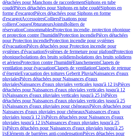
détachées pour Manchons de raccordement
Siphons en tube
coudé
Pièces détachées pour Siphons en tube coudé
Siphons en
forme d'escargot
Pièces détachées pour Siphons en forme
d'escargot
Accessoires
Colliers
Fixations pour
colliers
Coques
Obturateurs
Joints
Boîtiers de
réservation
Consommables
Protection incendie, protection phonique
et protection contre l'humidité
Protection incendie
Pièces détachées
pour Protection incendie
Protection incendie pour systèmes
d'évacuation
Pièces détachées pour Protection incendie pour
systèmes d'évacuation
Systèmes de fermeture pour plafond
Protection
phonique
Isolations des bruits solidiens
Isolations des bruits solidiens
et aériens
Protection contre l'humidité
Etanchements
Clapets de
ventilation pour évacuation
Clapets de ventilation
Clapets de retenue
d’énergie
Evacuation des toitures Geberit Pluvia
Naissances d'eaux
pluviales
Pièces détachées pour Naissances d'eaux
pluviales
Naissances d'eaux pluviales verticales jusqu'à 12 l/s
Pièces
détachées pour Naissances d'eaux pluviales verticales jusqu'à 12
l/s
Naissances d'eaux pluviales verticales jusqu'à 25 l/s
Pièces
détachées pour Naissances d'eaux pluviales verticales jusqu'à 25
l/s
Naissances d'eaux pluviales pour chéneaux
Pièces détachées pour
Naissances d'eaux pluviales pour chéneaux
Naissances d'eaux
pluviales jusqu'à 12 l/s
Pièces détachées pour Naissances d'eaux
pluviales jusqu'à 12 l/s
Naissances d'eaux pluviales jusqu'à 25
l/s
Pièces détachées pour Naissances d'eaux pluviales jusqu'à 25
l/s
Eléments de barrières anti-condensation
Pièces détachées pour