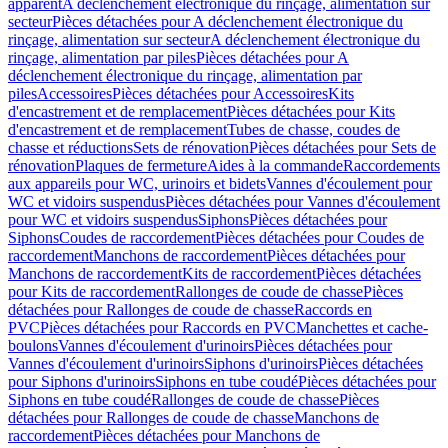
apparent
A déclenchement électronique du rinçage, alimentation sur
secteur
Pièces détachées pour A déclenchement électronique du
rinçage, alimentation sur secteur
A déclenchement électronique du
rinçage, alimentation par piles
Pièces détachées pour A
déclenchement électronique du rinçage, alimentation par
piles
Accessoires
Pièces détachées pour Accessoires
Kits
d'encastrement et de remplacement
Pièces détachées pour Kits
d'encastrement et de remplacement
Tubes de chasse, coudes de
chasse et réductions
Sets de rénovation
Pièces détachées pour Sets de
rénovation
Plaques de fermeture
Aides à la commande
Raccordements
aux appareils pour WC, urinoirs et bidets
Vannes d'écoulement pour
WC et vidoirs suspendus
Pièces détachées pour Vannes d'écoulement
pour WC et vidoirs suspendus
Siphons
Pièces détachées pour
Siphons
Coudes de raccordement
Pièces détachées pour Coudes de
raccordement
Manchons de raccordement
Pièces détachées pour
Manchons de raccordement
Kits de raccordement
Pièces détachées
pour Kits de raccordement
Rallonges de coude de chasse
Pièces
détachées pour Rallonges de coude de chasse
Raccords en
PVC
Pièces détachées pour Raccords en PVC
Manchettes et cache-
boulons
Vannes d'écoulement d'urinoirs
Pièces détachées pour
Vannes d'écoulement d'urinoirs
Siphons d'urinoirs
Pièces détachées
pour Siphons d'urinoirs
Siphons en tube coudé
Pièces détachées pour
Siphons en tube coudé
Rallonges de coude de chasse
Pièces
détachées pour Rallonges de coude de chasse
Manchons de
raccordement
Pièces détachées pour Manchons de