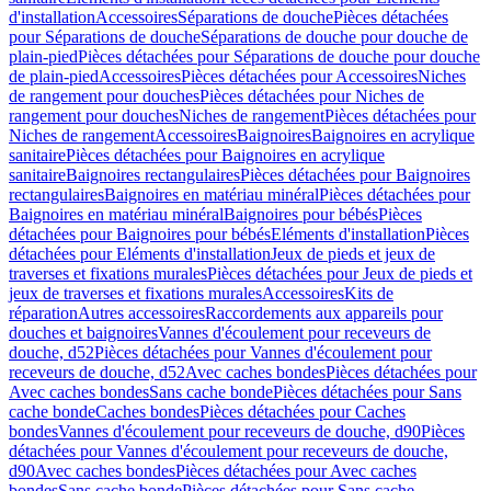
d'installation
Accessoires
Séparations de douche
Pièces détachées
pour Séparations de douche
Séparations de douche pour douche de
plain-pied
Pièces détachées pour Séparations de douche pour douche
de plain-pied
Accessoires
Pièces détachées pour Accessoires
Niches
de rangement pour douches
Pièces détachées pour Niches de
rangement pour douches
Niches de rangement
Pièces détachées pour
Niches de rangement
Accessoires
Baignoires
Baignoires en acrylique
sanitaire
Pièces détachées pour Baignoires en acrylique
sanitaire
Baignoires rectangulaires
Pièces détachées pour Baignoires
rectangulaires
Baignoires en matériau minéral
Pièces détachées pour
Baignoires en matériau minéral
Baignoires pour bébés
Pièces
détachées pour Baignoires pour bébés
Eléments d'installation
Pièces
détachées pour Eléments d'installation
Jeux de pieds et jeux de
traverses et fixations murales
Pièces détachées pour Jeux de pieds et
jeux de traverses et fixations murales
Accessoires
Kits de
réparation
Autres accessoires
Raccordements aux appareils pour
douches et baignoires
Vannes d'écoulement pour receveurs de
douche, d52
Pièces détachées pour Vannes d'écoulement pour
receveurs de douche, d52
Avec caches bondes
Pièces détachées pour
Avec caches bondes
Sans cache bonde
Pièces détachées pour Sans
cache bonde
Caches bondes
Pièces détachées pour Caches
bondes
Vannes d'écoulement pour receveurs de douche, d90
Pièces
détachées pour Vannes d'écoulement pour receveurs de douche,
d90
Avec caches bondes
Pièces détachées pour Avec caches
bondes
Sans cache bonde
Pièces détachées pour Sans cache