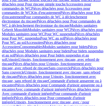
détachées pour Pour rinçage simple touche
Accessoires pour
commandes de WC
Pièces détachées pour Accessoires pour
commandes de WC
Kits d'encastrement
Pièces détachées pour Kits
d'encastrement
Pour commandes de WC à déclenchement
électronique du rinçage
Pièces détachées pour Pour commandes de
WC à déclenchement électronique du rinçage
Modules sanitaires
Geberit Monolith
Modules sanitaires pour WC
Pièces détachées pour
Modules sanitaires pour WC
Pour WC suspendus
Pièces détachées
pour Pour WC suspendus
Pour WC au sol
Pièces détachées pour
Pour WC au sol
Accessoires
Pièces détachées pour
Accessoires
Consommables
Modules sanitaires pour bidets
Pièces
détachées pour Modules sanitaires pour bidets
Pour bidets suspendus
et au sol
Pièces détachées pour Pour bidets suspendus et au
sol
Urinoirs
Urinoirs, fonctionnement avec rinçage, avec rebord de
rinçage
Pièces détachées pour Urinoirs, fonctionnement avec
rinçage, avec rebord de rinçage
Sans couvercle
Pièces détachées pour
Sans couvercle
Urinoirs, fonctionnement avec rinçage, sans rebord
de rinçage
Pièces détachées pour Urinoirs, fonctionnement avec
rinçage, sans rebord de rinçage
Commande d'urinoir apparente ou à
encastrer
Pièces détachées pour Commande d'urinoir apparente ou à
encastrer
Avec commande d'urinoir intégrée
Pièces détachées pour
Avec commande d'urinoir intégrée
Pour commande d'urinoir
intégrée
Pièces détachées pour Pour commande d'urinoir
intégrée
Urinoirs, fonctionnement avec rinçage, avec / pour