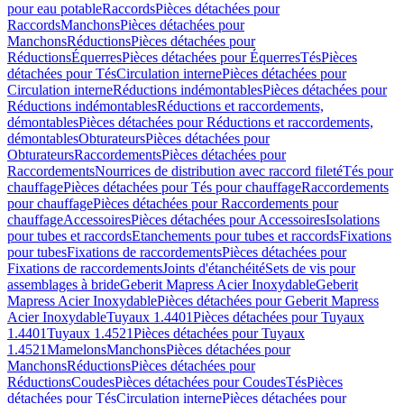
pour eau potable
Raccords
Pièces détachées pour
Raccords
Manchons
Pièces détachées pour
Manchons
Réductions
Pièces détachées pour
Réductions
Équerres
Pièces détachées pour Équerres
Tés
Pièces
détachées pour Tés
Circulation interne
Pièces détachées pour
Circulation interne
Réductions indémontables
Pièces détachées pour
Réductions indémontables
Réductions et raccordements,
démontables
Pièces détachées pour Réductions et raccordements,
démontables
Obturateurs
Pièces détachées pour
Obturateurs
Raccordements
Pièces détachées pour
Raccordements
Nourrices de distribution avec raccord fileté
Tés pour
chauffage
Pièces détachées pour Tés pour chauffage
Raccordements
pour chauffage
Pièces détachées pour Raccordements pour
chauffage
Accessoires
Pièces détachées pour Accessoires
Isolations
pour tubes et raccords
Etanchements pour tubes et raccords
Fixations
pour tubes
Fixations de raccordements
Pièces détachées pour
Fixations de raccordements
Joints d'étanchéité
Sets de vis pour
assemblages à bride
Geberit Mapress Acier Inoxydable
Geberit
Mapress Acier Inoxydable
Pièces détachées pour Geberit Mapress
Acier Inoxydable
Tuyaux 1.4401
Pièces détachées pour Tuyaux
1.4401
Tuyaux 1.4521
Pièces détachées pour Tuyaux
1.4521
Mamelons
Manchons
Pièces détachées pour
Manchons
Réductions
Pièces détachées pour
Réductions
Coudes
Pièces détachées pour Coudes
Tés
Pièces
détachées pour Tés
Circulation interne
Pièces détachées pour