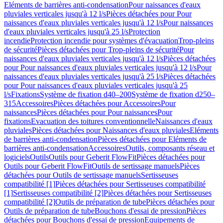
Eléments de barrières anti-condensation
Pour naissances d'eaux
pluviales verticales jusqu'à 12 l/s
Pièces détachées pour Pour
naissances d'eaux pluviales verticales jusqu'à 12 l/s
Pour naissances
d'eaux pluviales verticales jusqu'à 25 l/s
Protection
incendie
Protection incendie pour systèmes d'évacuation
Trop-pleins
de sécurité
Pièces détachées pour Trop-pleins de sécurité
Pour
naissances d'eaux pluviales verticales jusqu'à 12 l/s
Pièces détachées
pour Pour naissances d'eaux pluviales verticales jusqu'à 12 l/s
Pour
naissances d'eaux pluviales verticales jusqu'à 25 l/s
Pièces détachées
pour Pour naissances d'eaux pluviales verticales jusqu'à 25
l/s
Fixations
Système de fixation d40–200
Système de fixation d250–
315
Accessoires
Pièces détachées pour Accessoires
Pour
naissances
Pièces détachées pour Pour naissances
Pour
fixations
Evacuation des toitures conventionnelle
Naissances d'eaux
pluviales
Pièces détachées pour Naissances d'eaux pluviales
Eléments
de barrières anti-condensation
Pièces détachées pour Eléments de
barrières anti-condensation
Accessoires
Outils, composants réseau et
logiciels
Outils
Outils pour Geberit FlowFit
Pièces détachées pour
Outils pour Geberit FlowFit
Outils de sertissage manuels
Pièces
détachées pour Outils de sertissage manuels
Sertisseuses
compatibilité [1]
Pièces détachées pour Sertisseuses compatibilité
[1]
Sertisseuses compatibilité [2]
Pièces détachées pour Sertisseuses
compatibilité [2]
Outils de préparation de tube
Pièces détachées pour
Outils de préparation de tube
Bouchons d'essai de pression
Pièces
détachées pour Bouchons d'essai de pression
Equipements de