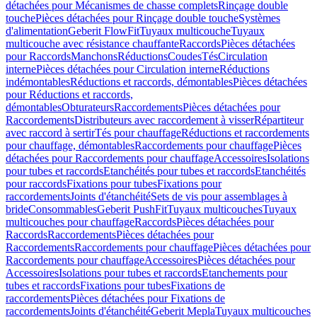
détachées pour Mécanismes de chasse complets
Rinçage double
touche
Pièces détachées pour Rinçage double touche
Systèmes
d'alimentation
Geberit FlowFit
Tuyaux multicouche
Tuyaux
multicouche avec résistance chauffante
Raccords
Pièces détachées
pour Raccords
Manchons
Réductions
Coudes
Tés
Circulation
interne
Pièces détachées pour Circulation interne
Réductions
indémontables
Réductions et raccords, démontables
Pièces détachées
pour Réductions et raccords,
démontables
Obturateurs
Raccordements
Pièces détachées pour
Raccordements
Distributeurs avec raccordement à visser
Répartiteur
avec raccord à sertir
Tés pour chauffage
Réductions et raccordements
pour chauffage, démontables
Raccordements pour chauffage
Pièces
détachées pour Raccordements pour chauffage
Accessoires
Isolations
pour tubes et raccords
Etanchéités pour tubes et raccords
Etanchéités
pour raccords
Fixations pour tubes
Fixations pour
raccordements
Joints d'étanchéité
Sets de vis pour assemblages à
bride
Consommables
Geberit PushFit
Tuyaux multicouches
Tuyaux
multicouches pour chauffage
Raccords
Pièces détachées pour
Raccords
Raccordements
Pièces détachées pour
Raccordements
Raccordements pour chauffage
Pièces détachées pour
Raccordements pour chauffage
Accessoires
Pièces détachées pour
Accessoires
Isolations pour tubes et raccords
Etanchements pour
tubes et raccords
Fixations pour tubes
Fixations de
raccordements
Pièces détachées pour Fixations de
raccordements
Joints d'étanchéité
Geberit Mepla
Tuyaux multicouches