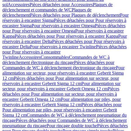
sol
Accessoires
Pièces détachées pour Accessoires
Plaques de
déclenchement et commandes de WC
Plaques de
déclenchement
Pièces détachées pour Plaques de déclenchement
Pour
réservoirs à encastrer Sigma
Pièces détachées pour Pour réservoirs à
encastrer Sigma
Pour réservoirs à encastrer Omega
Pièces détachées
pour Pour réservoirs à encastrer Omega
Pour réservoirs à encastrer
Kappa
Pièces détachées pour Pour réservoirs à encastrer Kappa
Pour
réservoirs à encastrer Delta
Pièces détachées pour Pour réservoirs à
encastrer Delta
Pour réservoirs à encastrer Twinline
Pièces détachées
pour Pour réservoirs à encastrer
Twinline
Accessoires
Consommables
Commandes de WC à
déclenchement électronique du rinçage
Pièces détachées pour
Commandes de WC à déclenchement électronique du rinçage
Pour
alimentation sur secteur, pour réservoirs à encastrer Geberit Sigma
12 cm
Pièces détachées pour Pour alimentation sur secteur, pour
réservoirs à encastrer Geberit Sigma 12 cm
Pour alimentation sur
secteur, pour réservoirs à encastrer Geberit Omega 12 cm
Pièces
détachées pour Pour alimentation sur secteur, pour réservoirs à
encastrer Geberit Omega 12 cm
Pour alimentation par piles, pour
réservoirs à encastrer Geberit Sigma 12 cm
Pièces détachées pour
Pour alimentation par piles, pour réservoirs à encastrer Geberit
Sigma 12 cm
Commandes de WC à déclenchement pneumatique du
rinçage
Pièces détachées pour Commandes de WC à déclenchement
pneumatique du rinçage
Pour rinçage double touche
Pièces détachées
pour Pour rinçage double touche
Pour rinçage simple touche
Pièces