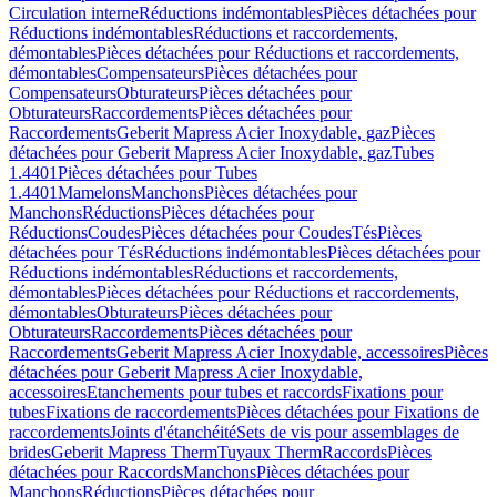
Circulation interne
Réductions indémontables
Pièces détachées pour
Réductions indémontables
Réductions et raccordements,
démontables
Pièces détachées pour Réductions et raccordements,
démontables
Compensateurs
Pièces détachées pour
Compensateurs
Obturateurs
Pièces détachées pour
Obturateurs
Raccordements
Pièces détachées pour
Raccordements
Geberit Mapress Acier Inoxydable, gaz
Pièces
détachées pour Geberit Mapress Acier Inoxydable, gaz
Tubes
1.4401
Pièces détachées pour Tubes
1.4401
Mamelons
Manchons
Pièces détachées pour
Manchons
Réductions
Pièces détachées pour
Réductions
Coudes
Pièces détachées pour Coudes
Tés
Pièces
détachées pour Tés
Réductions indémontables
Pièces détachées pour
Réductions indémontables
Réductions et raccordements,
démontables
Pièces détachées pour Réductions et raccordements,
démontables
Obturateurs
Pièces détachées pour
Obturateurs
Raccordements
Pièces détachées pour
Raccordements
Geberit Mapress Acier Inoxydable, accessoires
Pièces
détachées pour Geberit Mapress Acier Inoxydable,
accessoires
Etanchements pour tubes et raccords
Fixations pour
tubes
Fixations de raccordements
Pièces détachées pour Fixations de
raccordements
Joints d'étanchéité
Sets de vis pour assemblages de
brides
Geberit Mapress Therm
Tuyaux Therm
Raccords
Pièces
détachées pour Raccords
Manchons
Pièces détachées pour
Manchons
Réductions
Pièces détachées pour