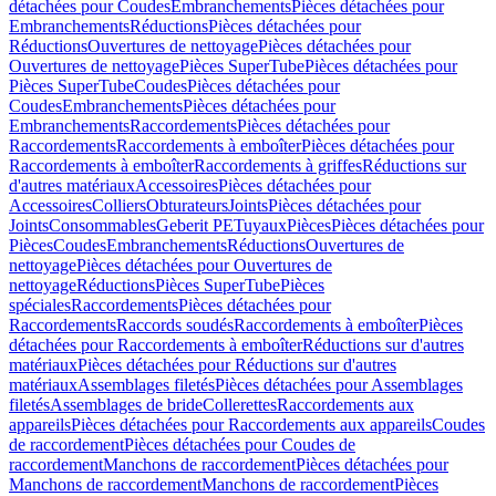
détachées pour Coudes
Embranchements
Pièces détachées pour
Embranchements
Réductions
Pièces détachées pour
Réductions
Ouvertures de nettoyage
Pièces détachées pour
Ouvertures de nettoyage
Pièces SuperTube
Pièces détachées pour
Pièces SuperTube
Coudes
Pièces détachées pour
Coudes
Embranchements
Pièces détachées pour
Embranchements
Raccordements
Pièces détachées pour
Raccordements
Raccordements à emboîter
Pièces détachées pour
Raccordements à emboîter
Raccordements à griffes
Réductions sur
d'autres matériaux
Accessoires
Pièces détachées pour
Accessoires
Colliers
Obturateurs
Joints
Pièces détachées pour
Joints
Consommables
Geberit PE
Tuyaux
Pièces
Pièces détachées pour
Pièces
Coudes
Embranchements
Réductions
Ouvertures de
nettoyage
Pièces détachées pour Ouvertures de
nettoyage
Réductions
Pièces SuperTube
Pièces
spéciales
Raccordements
Pièces détachées pour
Raccordements
Raccords soudés
Raccordements à emboîter
Pièces
détachées pour Raccordements à emboîter
Réductions sur d'autres
matériaux
Pièces détachées pour Réductions sur d'autres
matériaux
Assemblages filetés
Pièces détachées pour Assemblages
filetés
Assemblages de bride
Collerettes
Raccordements aux
appareils
Pièces détachées pour Raccordements aux appareils
Coudes
de raccordement
Pièces détachées pour Coudes de
raccordement
Manchons de raccordement
Pièces détachées pour
Manchons de raccordement
Manchons de raccordement
Pièces