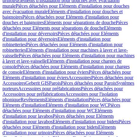
urinoirs
Eléments d'installation pour douches avec évacuation
murale
Pièces détachées pour Eléments d'installation pour douches
avec évacuation murale
Eléments d'installation pour douches et
baignoires
Pièces détachées pour Eléments d'installation pour
douches et baignoires
Eléments pour séparations de douche
Pièces
détachées pour Eléments pour séparations de douche
Eléments
d'installation pour déversoirs
Pièces détachées pour Eléments
d'installation pour déversoirs
Eléments d'installation pour
robinetteries
Pièces détachées pour Eléments d'installation pour
robinetteries
Eléments d'installation pour machines à laver et lave-
vaisselle
Pièces détachées pour Eléments d'installation pour machines
à laver et lave-vaisselle
Eléments d'installation pour charges de
console
Pièces détachées pour Eléments d'installation pour charges
de console
Eléments d'installation pour éviers
Pièces détachées pour
Eléments d'installation pour éviers
Accessoires
Pièces détachées pour
Accessoires
Geberit GIS
Parois
Pièces détachées pour Parois
Systèmes
porteurs
Accessoires pour préfabrications
Pièces détachées pour
Accessoires pour préfabrications
Accessoires pour l'isolation
phonique
Revêtements
Eléments d'installation
Pièces détachées pour
Eléments d'installation
Eléments d'installation pour WC
Pièces
détachées pour Eléments d'installation pour WC
Eléments
d'installation pour lavabos
Pièces détachées pour Eléments
d'installation pour lavabos
Eléments d'installation pour bidets
Pièces
détachées pour Eléments d'installation pour bidets
Eléments
d'installation pour urinoirs
Pièces détachées pour Eléments