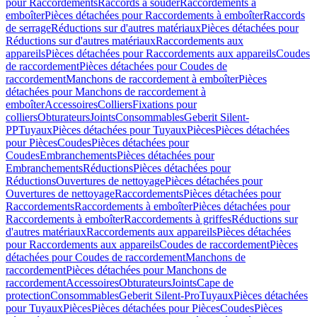
pour Raccordements
Raccords à souder
Raccordements à
emboîter
Pièces détachées pour Raccordements à emboîter
Raccords
de serrage
Réductions sur d'autres matériaux
Pièces détachées pour
Réductions sur d'autres matériaux
Raccordements aux
appareils
Pièces détachées pour Raccordements aux appareils
Coudes
de raccordement
Pièces détachées pour Coudes de
raccordement
Manchons de raccordement à emboîter
Pièces
détachées pour Manchons de raccordement à
emboîter
Accessoires
Colliers
Fixations pour
colliers
Obturateurs
Joints
Consommables
Geberit Silent-
PP
Tuyaux
Pièces détachées pour Tuyaux
Pièces
Pièces détachées
pour Pièces
Coudes
Pièces détachées pour
Coudes
Embranchements
Pièces détachées pour
Embranchements
Réductions
Pièces détachées pour
Réductions
Ouvertures de nettoyage
Pièces détachées pour
Ouvertures de nettoyage
Raccordements
Pièces détachées pour
Raccordements
Raccordements à emboîter
Pièces détachées pour
Raccordements à emboîter
Raccordements à griffes
Réductions sur
d'autres matériaux
Raccordements aux appareils
Pièces détachées
pour Raccordements aux appareils
Coudes de raccordement
Pièces
détachées pour Coudes de raccordement
Manchons de
raccordement
Pièces détachées pour Manchons de
raccordement
Accessoires
Obturateurs
Joints
Cape de
protection
Consommables
Geberit Silent-Pro
Tuyaux
Pièces détachées
pour Tuyaux
Pièces
Pièces détachées pour Pièces
Coudes
Pièces