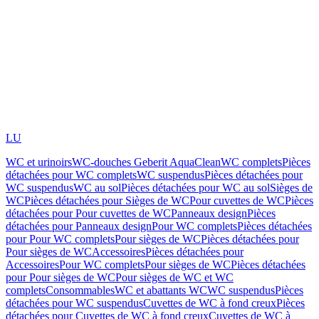
LU
WC et urinoirs
WC-douches Geberit AquaClean
WC complets
Pièces
détachées pour WC complets
WC suspendus
Pièces détachées pour
WC suspendus
WC au sol
Pièces détachées pour WC au sol
Sièges de
WC
Pièces détachées pour Sièges de WC
Pour cuvettes de WC
Pièces
détachées pour Pour cuvettes de WC
Panneaux design
Pièces
détachées pour Panneaux design
Pour WC complets
Pièces détachées
pour Pour WC complets
Pour sièges de WC
Pièces détachées pour
Pour sièges de WC
Accessoires
Pièces détachées pour
Accessoires
Pour WC complets
Pour sièges de WC
Pièces détachées
pour Pour sièges de WC
Pour sièges de WC et WC
complets
Consommables
WC et abattants WC
WC suspendus
Pièces
détachées pour WC suspendus
Cuvettes de WC à fond creux
Pièces
détachées pour Cuvettes de WC à fond creux
Cuvettes de WC à