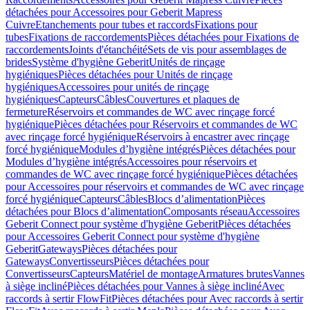
détachées pour Accessoires pour Geberit Mapress
Cuivre
Etanchements pour tubes et raccords
Fixations pour
tubes
Fixations de raccordements
Pièces détachées pour Fixations de
raccordements
Joints d'étanchéité
Sets de vis pour assemblages de
brides
Système d'hygiène Geberit
Unités de rinçage
hygiéniques
Pièces détachées pour Unités de rinçage
hygiéniques
Accessoires pour unités de rinçage
hygiéniques
Capteurs
Câbles
Couvertures et plaques de
fermeture
Réservoirs et commandes de WC avec rinçage forcé
hygiénique
Pièces détachées pour Réservoirs et commandes de WC
avec rinçage forcé hygiénique
Réservoirs à encastrer avec rinçage
forcé hygiénique
Modules d’hygiène intégrés
Pièces détachées pour
Modules d’hygiène intégrés
Accessoires pour réservoirs et
commandes de WC avec rinçage forcé hygiénique
Pièces détachées
pour Accessoires pour réservoirs et commandes de WC avec rinçage
forcé hygiénique
Capteurs
Câbles
Blocs d’alimentation
Pièces
détachées pour Blocs d’alimentation
Composants réseau
Accessoires
Geberit Connect pour système d'hygiène Geberit
Pièces détachées
pour Accessoires Geberit Connect pour système d'hygiène
Geberit
Gateways
Pièces détachées pour
Gateways
Convertisseurs
Pièces détachées pour
Convertisseurs
Capteurs
Matériel de montage
Armatures brutes
Vannes
à siège incliné
Pièces détachées pour Vannes à siège incliné
Avec
raccords à sertir FlowFit
Pièces détachées pour Avec raccords à sertir