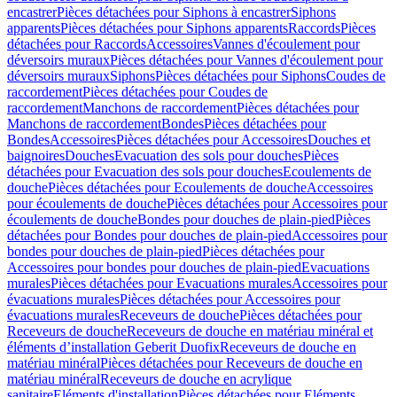
encastrer
Pièces détachées pour Siphons à encastrer
Siphons
apparents
Pièces détachées pour Siphons apparents
Raccords
Pièces
détachées pour Raccords
Accessoires
Vannes d'écoulement pour
déversoirs muraux
Pièces détachées pour Vannes d'écoulement pour
déversoirs muraux
Siphons
Pièces détachées pour Siphons
Coudes de
raccordement
Pièces détachées pour Coudes de
raccordement
Manchons de raccordement
Pièces détachées pour
Manchons de raccordement
Bondes
Pièces détachées pour
Bondes
Accessoires
Pièces détachées pour Accessoires
Douches et
baignoires
Douches
Evacuation des sols pour douches
Pièces
détachées pour Evacuation des sols pour douches
Ecoulements de
douche
Pièces détachées pour Ecoulements de douche
Accessoires
pour écoulements de douche
Pièces détachées pour Accessoires pour
écoulements de douche
Bondes pour douches de plain-pied
Pièces
détachées pour Bondes pour douches de plain-pied
Accessoires pour
bondes pour douches de plain-pied
Pièces détachées pour
Accessoires pour bondes pour douches de plain-pied
Evacuations
murales
Pièces détachées pour Evacuations murales
Accessoires pour
évacuations murales
Pièces détachées pour Accessoires pour
évacuations murales
Receveurs de douche
Pièces détachées pour
Receveurs de douche
Receveurs de douche en matériau minéral et
éléments d’installation Geberit Duofix
Receveurs de douche en
matériau minéral
Pièces détachées pour Receveurs de douche en
matériau minéral
Receveurs de douche en acrylique
sanitaire
Eléments d'installation
Pièces détachées pour Eléments