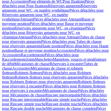
pour Accessoires
Pour eléments de WC
Pour fixations
Pièces
détachées pour Pour fixations
Réservoirs apparents
Réservoirs
apparents pour WC, en matière synthétique
Pièces détachées pour
Réservoirs apparents pour WC, en matière
synthétique
Attenant
Pièces détachées pour Attenant
Basse et
moyenne position
Pièces détachées pour Basse et moyenne
position
Réservoirs apparents pour WC, en céramique
Pièces
détachées pour Réservoirs apparents pour WC, en
céramique
Attenant
Pièces détachées pour Attenant
Tubes de chasse
pour réservoirs apparents
Pièces détachées pour Tubes de chasse
pour réservoirs apparents
Haute position
Pièces détachées pour Haute
position
Basse et moyenne position
Accessoires
Pièces détachées pour
Accessoires
Raccordements
Pièces détachées pour
Raccordements
Joints
Manchettes
Mamelons, rosaces et modérateurs
de débit
Mécanismes de chasse
Réservoirs à encastrer
Tubes de
chasse
Accessoires
Mécanismes de chasse et robinets
flotteurs
Robinets flotteurs
Pièces détachées pour Robinets
flotteurs
Robinets flotteurs pour réservoirs apparents
Pièces détachées
pour Robinets flotteurs pour réservoirs apparents
Robinets flotteurs
pour réservoirs à encastrer
Pièces détachées pour Robinets flotteurs
pour réservoirs à encastrer
Mécanismes de chasse
Pièces détachées
pour Mécanismes de chasse
Rinçage interrompable
Pièces détachées
pour Rinçage interrompable
Rinçage simple touche
Pièces détachées
pour Rinçage simple touche
Rinçage double touche
Pièces détachées
pour Rinçage double touche
Mécanismes de chasse complets
Pièces