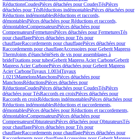
Réductions
Coudes
Pièces détachées pour Coudes
Tés
Pièces
détachées pour Tés
Réductions indémontables
Pièces détachées pour
Réductions indémontables
Réductions et raccords,
démontables
Pièces détachées pour Réductions et raccords,
démontables
Compensateurs
Pièces détachées pour
Compensateurs
Fermetures
Pièces détachées pour Fermetures
Tés
pour chauffage
Pièces détachées pour Tés pour
chauffage
Raccordements pour chauffage
Pièces détachées pour
Raccordements pour chauffage
Accessoires pour Geberit Mapress
Therm
Joints d'étanchéité
Sets de vis pour assemblages à
bride
Fixations pour tubes
Geberit Mapress Acier Carbone
Geberit
Mapress Acier Carbone
Pièces détachées pour Geberit Mapress
Acier Carbone
Tuyaux 1.0034
Tuyaux
1.0215
Mamelons
Manchons
Pièces détachées pour
Manchons
Réductions
Pièces détachées pour
Réductions
Coudes
Pièces détachées pour Coudes
Tés
Pièces
détachées pour Tés
Raccords en croix
Pièces détachées pour
Raccords en croix
Réductions indémontables
Pièces détachées pour
Réductions indémontables
Réductions et raccordements,
démontables
Pièces détachées pour Réductions et raccordements,
démontables
Compensateurs
Pièces détachées pour
Compensateurs
Obturateurs
Pièces détachées pour Obturateurs
Tés
pour chauffage
Pièces détachées pour Tés pour
chauffage
Raccordements pour chauffage
Pièces détachées pour
Raccordements pour chauffage
Accessoires pour Geberit Mapress