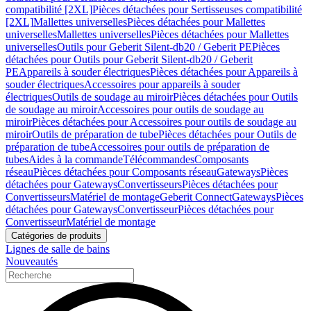
compatibilité [2XL]
Pièces détachées pour Sertisseuses compatibilité
[2XL]
Mallettes universelles
Pièces détachées pour Mallettes
universelles
Mallettes universelles
Pièces détachées pour Mallettes
universelles
Outils pour Geberit Silent-db20 / Geberit PE
Pièces
détachées pour Outils pour Geberit Silent-db20 / Geberit
PE
Appareils à souder électriques
Pièces détachées pour Appareils à
souder électriques
Accessoires pour appareils à souder
électriques
Outils de soudage au miroir
Pièces détachées pour Outils
de soudage au miroir
Accessoires pour outils de soudage au
miroir
Pièces détachées pour Accessoires pour outils de soudage au
miroir
Outils de préparation de tube
Pièces détachées pour Outils de
préparation de tube
Accessoires pour outils de préparation de
tubes
Aides à la commande
Télécommandes
Composants
réseau
Pièces détachées pour Composants réseau
Gateways
Pièces
détachées pour Gateways
Convertisseurs
Pièces détachées pour
Convertisseurs
Matériel de montage
Geberit Connect
Gateways
Pièces
détachées pour Gateways
Convertisseur
Pièces détachées pour
Convertisseur
Matériel de montage
Catégories de produits
Lignes de salle de bains
Nouveautés