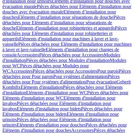
d'installation pour urinoirs
Eléments d'installation pour douches avec
évacuation murale
Pièces détachées pour Eléments d'installation pour
douches avec évacuation murale
Eléments d’installation pour
douches
Eléments d’installation pour séparations de douche
Pièces
détachées pour Eléments d’installation pour séparations de
douche
Eléments d'installation pour robinetteries et appareils
Pièces
détachées pour Eléments d'installation pour robinetteries et
appareils
Eléments d'installation pour machines à laver et lave-
vaisselle
Pièces détachées pour Eléments d'installation pour machines
à laver et lave-vaisselle
Eléments d'installation pour charges de
console
Accessoires
Pièces détachées pour Accessoires
Modules
d'installation
Pièces détachées pour Modules d'installation
Modules
pour WC
Pièces détachées pour Modules pour
WC
Accessoires
Pièces détachées pour Accessoires
Pour parois
Pièces
détachées pour Pour parois
Pour systèmes d'alimentation
Pièces
détachées pour Pour systèmes d'alimentation
Pour évacuation
Geberit
Kombifix
Eléments d'installation
Pièces détachées pour Eléments
d'installation
Eléments d'installation pour WC
Pièces détachées pour
Eléments d'installation pour WC
Eléments d'installation pour
lavabos
Pièces détachées pour Eléments d'installation pour
lavabos
Eléments d'installation pour bidets
Pièces détachées pour
Eléments d'installation pour bidets
Eléments d'installation pour
urinoirs
Pièces détachées pour Eléments d'installation pour
urinoirs
Eléments d'installation pour douches
Pièces détachées pour
Eléments d'installation pour douches
Accessoires
Pièces détachées