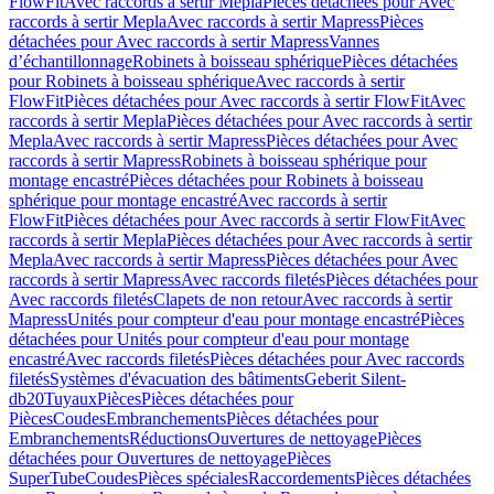
FlowFit
Avec raccords à sertir Mepla
Pièces détachées pour Avec
raccords à sertir Mepla
Avec raccords à sertir Mapress
Pièces
détachées pour Avec raccords à sertir Mapress
Vannes
d’échantillonnage
Robinets à boisseau sphérique
Pièces détachées
pour Robinets à boisseau sphérique
Avec raccords à sertir
FlowFit
Pièces détachées pour Avec raccords à sertir FlowFit
Avec
raccords à sertir Mepla
Pièces détachées pour Avec raccords à sertir
Mepla
Avec raccords à sertir Mapress
Pièces détachées pour Avec
raccords à sertir Mapress
Robinets à boisseau sphérique pour
montage encastré
Pièces détachées pour Robinets à boisseau
sphérique pour montage encastré
Avec raccords à sertir
FlowFit
Pièces détachées pour Avec raccords à sertir FlowFit
Avec
raccords à sertir Mepla
Pièces détachées pour Avec raccords à sertir
Mepla
Avec raccords à sertir Mapress
Pièces détachées pour Avec
raccords à sertir Mapress
Avec raccords filetés
Pièces détachées pour
Avec raccords filetés
Clapets de non retour
Avec raccords à sertir
Mapress
Unités pour compteur d'eau pour montage encastré
Pièces
détachées pour Unités pour compteur d'eau pour montage
encastré
Avec raccords filetés
Pièces détachées pour Avec raccords
filetés
Systèmes d'évacuation des bâtiments
Geberit Silent-
db20
Tuyaux
Pièces
Pièces détachées pour
Pièces
Coudes
Embranchements
Pièces détachées pour
Embranchements
Réductions
Ouvertures de nettoyage
Pièces
détachées pour Ouvertures de nettoyage
Pièces
SuperTube
Coudes
Pièces spéciales
Raccordements
Pièces détachées