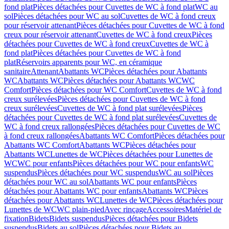
fond plat
Pièces détachées pour Cuvettes de WC à fond plat
WC au
sol
Pièces détachées pour WC au sol
Cuvettes de WC à fond creux
pour réservoir attenant
Pièces détachées pour Cuvettes de WC à fond
creux pour réservoir attenant
Cuvettes de WC à fond creux
Pièces
détachées pour Cuvettes de WC à fond creux
Cuvettes de WC à
fond plat
Pièces détachées pour Cuvettes de WC à fond
plat
Réservoirs apparents pour WC, en céramique
sanitaire
Attenant
Abattants WC
Pièces détachées pour Abattants
WC
Abattants WC
Pièces détachées pour Abattants WC
WC
Comfort
Pièces détachées pour WC Comfort
Cuvettes de WC à fond
creux surélevées
Pièces détachées pour Cuvettes de WC à fond
creux surélevées
Cuvettes de WC à fond plat surélevées
Pièces
détachées pour Cuvettes de WC à fond plat surélevées
Cuvettes de
WC à fond creux rallongées
Pièces détachées pour Cuvettes de WC
à fond creux rallongées
Abattants WC Comfort
Pièces détachées pour
Abattants WC Comfort
Abattants WC
Pièces détachées pour
Abattants WC
Lunettes de WC
Pièces détachées pour Lunettes de
WC
WC pour enfants
Pièces détachées pour WC pour enfants
WC
suspendus
Pièces détachées pour WC suspendus
WC au sol
Pièces
détachées pour WC au sol
Abattants WC pour enfants
Pièces
détachées pour Abattants WC pour enfants
Abattants WC
Pièces
détachées pour Abattants WC
Lunettes de WC
Pièces détachées pour
Lunettes de WC
WC plain-pied
Avec rinçage
Accessoires
Matériel de
fixation
Bidets
Bidets suspendus
Pièces détachées pour Bidets
suspendus
Bidets au sol
Pièces détachées pour Bidets au