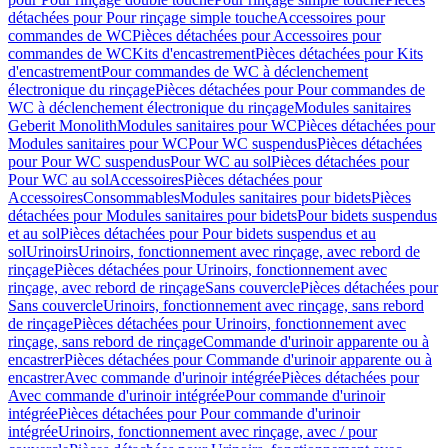
détachées pour Pour rinçage simple touche
Accessoires pour
commandes de WC
Pièces détachées pour Accessoires pour
commandes de WC
Kits d'encastrement
Pièces détachées pour Kits
d'encastrement
Pour commandes de WC à déclenchement
électronique du rinçage
Pièces détachées pour Pour commandes de
WC à déclenchement électronique du rinçage
Modules sanitaires
Geberit Monolith
Modules sanitaires pour WC
Pièces détachées pour
Modules sanitaires pour WC
Pour WC suspendus
Pièces détachées
pour Pour WC suspendus
Pour WC au sol
Pièces détachées pour
Pour WC au sol
Accessoires
Pièces détachées pour
Accessoires
Consommables
Modules sanitaires pour bidets
Pièces
détachées pour Modules sanitaires pour bidets
Pour bidets suspendus
et au sol
Pièces détachées pour Pour bidets suspendus et au
sol
Urinoirs
Urinoirs, fonctionnement avec rinçage, avec rebord de
rinçage
Pièces détachées pour Urinoirs, fonctionnement avec
rinçage, avec rebord de rinçage
Sans couvercle
Pièces détachées pour
Sans couvercle
Urinoirs, fonctionnement avec rinçage, sans rebord
de rinçage
Pièces détachées pour Urinoirs, fonctionnement avec
rinçage, sans rebord de rinçage
Commande d'urinoir apparente ou à
encastrer
Pièces détachées pour Commande d'urinoir apparente ou à
encastrer
Avec commande d'urinoir intégrée
Pièces détachées pour
Avec commande d'urinoir intégrée
Pour commande d'urinoir
intégrée
Pièces détachées pour Pour commande d'urinoir
intégrée
Urinoirs, fonctionnement avec rinçage, avec / pour