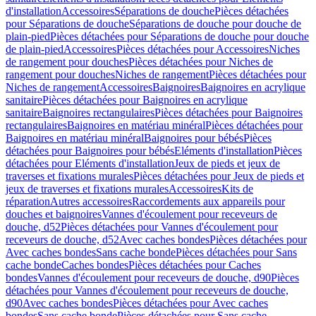
d'installation
Accessoires
Séparations de douche
Pièces détachées
pour Séparations de douche
Séparations de douche pour douche de
plain-pied
Pièces détachées pour Séparations de douche pour douche
de plain-pied
Accessoires
Pièces détachées pour Accessoires
Niches
de rangement pour douches
Pièces détachées pour Niches de
rangement pour douches
Niches de rangement
Pièces détachées pour
Niches de rangement
Accessoires
Baignoires
Baignoires en acrylique
sanitaire
Pièces détachées pour Baignoires en acrylique
sanitaire
Baignoires rectangulaires
Pièces détachées pour Baignoires
rectangulaires
Baignoires en matériau minéral
Pièces détachées pour
Baignoires en matériau minéral
Baignoires pour bébés
Pièces
détachées pour Baignoires pour bébés
Eléments d'installation
Pièces
détachées pour Eléments d'installation
Jeux de pieds et jeux de
traverses et fixations murales
Pièces détachées pour Jeux de pieds et
jeux de traverses et fixations murales
Accessoires
Kits de
réparation
Autres accessoires
Raccordements aux appareils pour
douches et baignoires
Vannes d'écoulement pour receveurs de
douche, d52
Pièces détachées pour Vannes d'écoulement pour
receveurs de douche, d52
Avec caches bondes
Pièces détachées pour
Avec caches bondes
Sans cache bonde
Pièces détachées pour Sans
cache bonde
Caches bondes
Pièces détachées pour Caches
bondes
Vannes d'écoulement pour receveurs de douche, d90
Pièces
détachées pour Vannes d'écoulement pour receveurs de douche,
d90
Avec caches bondes
Pièces détachées pour Avec caches
bondes
Sans cache bonde
Pièces détachées pour Sans cache