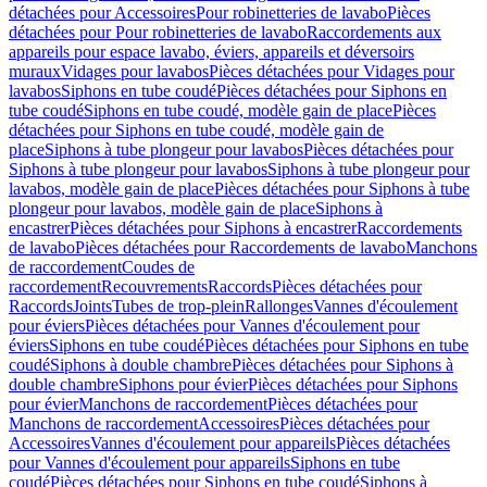
détachées pour Accessoires
Pour robinetteries de lavabo
Pièces
détachées pour Pour robinetteries de lavabo
Raccordements aux
appareils pour espace lavabo, éviers, appareils et déversoirs
muraux
Vidages pour lavabos
Pièces détachées pour Vidages pour
lavabos
Siphons en tube coudé
Pièces détachées pour Siphons en
tube coudé
Siphons en tube coudé, modèle gain de place
Pièces
détachées pour Siphons en tube coudé, modèle gain de
place
Siphons à tube plongeur pour lavabos
Pièces détachées pour
Siphons à tube plongeur pour lavabos
Siphons à tube plongeur pour
lavabos, modèle gain de place
Pièces détachées pour Siphons à tube
plongeur pour lavabos, modèle gain de place
Siphons à
encastrer
Pièces détachées pour Siphons à encastrer
Raccordements
de lavabo
Pièces détachées pour Raccordements de lavabo
Manchons
de raccordement
Coudes de
raccordement
Recouvrements
Raccords
Pièces détachées pour
Raccords
Joints
Tubes de trop-plein
Rallonges
Vannes d'écoulement
pour éviers
Pièces détachées pour Vannes d'écoulement pour
éviers
Siphons en tube coudé
Pièces détachées pour Siphons en tube
coudé
Siphons à double chambre
Pièces détachées pour Siphons à
double chambre
Siphons pour évier
Pièces détachées pour Siphons
pour évier
Manchons de raccordement
Pièces détachées pour
Manchons de raccordement
Accessoires
Pièces détachées pour
Accessoires
Vannes d'écoulement pour appareils
Pièces détachées
pour Vannes d'écoulement pour appareils
Siphons en tube
coudé
Pièces détachées pour Siphons en tube coudé
Siphons à