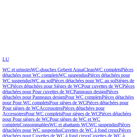
LU
WC et urinoirs
WC-douches Geberit AquaClean
WC complets
Pièces
détachées pour WC complets
WC suspendus
Pièces détachées pour
WC suspendus
WC au sol
Pièces détachées pour WC au sol
Sièges de
WC
Pièces détachées pour Sièges de WC
Pour cuvettes de WC
Pièces
détachées pour Pour cuvettes de WC
Panneaux design
Pièces
détachées pour Panneaux design
Pour WC complets
Pièces détachées
pour Pour WC complets
Pour sièges de WC
Pièces détachées pour
Pour sièges de WC
Accessoires
Pièces détachées pour
Accessoires
Pour WC complets
Pour sièges de WC
Pièces détachées
pour Pour sièges de WC
Pour sièges de WC et WC
complets
Consommables
WC et abattants WC
WC suspendus
Pièces
détachées pour WC suspendus
Cuvettes de WC à fond creux
Pièces
détachées pour Cuvettes de WC à fond creux
Cuvettes de WC à