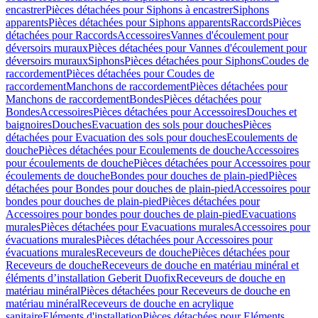
encastrer
Pièces détachées pour Siphons à encastrer
Siphons
apparents
Pièces détachées pour Siphons apparents
Raccords
Pièces
détachées pour Raccords
Accessoires
Vannes d'écoulement pour
déversoirs muraux
Pièces détachées pour Vannes d'écoulement pour
déversoirs muraux
Siphons
Pièces détachées pour Siphons
Coudes de
raccordement
Pièces détachées pour Coudes de
raccordement
Manchons de raccordement
Pièces détachées pour
Manchons de raccordement
Bondes
Pièces détachées pour
Bondes
Accessoires
Pièces détachées pour Accessoires
Douches et
baignoires
Douches
Evacuation des sols pour douches
Pièces
détachées pour Evacuation des sols pour douches
Ecoulements de
douche
Pièces détachées pour Ecoulements de douche
Accessoires
pour écoulements de douche
Pièces détachées pour Accessoires pour
écoulements de douche
Bondes pour douches de plain-pied
Pièces
détachées pour Bondes pour douches de plain-pied
Accessoires pour
bondes pour douches de plain-pied
Pièces détachées pour
Accessoires pour bondes pour douches de plain-pied
Evacuations
murales
Pièces détachées pour Evacuations murales
Accessoires pour
évacuations murales
Pièces détachées pour Accessoires pour
évacuations murales
Receveurs de douche
Pièces détachées pour
Receveurs de douche
Receveurs de douche en matériau minéral et
éléments d’installation Geberit Duofix
Receveurs de douche en
matériau minéral
Pièces détachées pour Receveurs de douche en
matériau minéral
Receveurs de douche en acrylique
sanitaire
Eléments d'installation
Pièces détachées pour Eléments