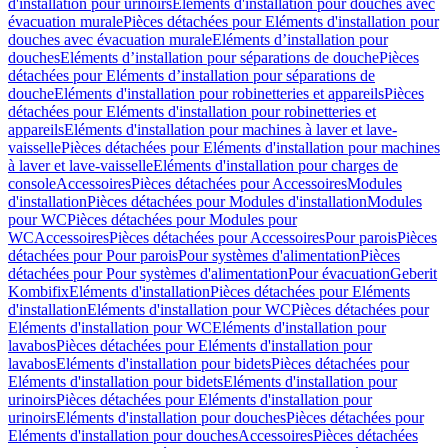
d'installation pour urinoirs
Eléments d'installation pour douches avec
évacuation murale
Pièces détachées pour Eléments d'installation pour
douches avec évacuation murale
Eléments d’installation pour
douches
Eléments d’installation pour séparations de douche
Pièces
détachées pour Eléments d’installation pour séparations de
douche
Eléments d'installation pour robinetteries et appareils
Pièces
détachées pour Eléments d'installation pour robinetteries et
appareils
Eléments d'installation pour machines à laver et lave-
vaisselle
Pièces détachées pour Eléments d'installation pour machines
à laver et lave-vaisselle
Eléments d'installation pour charges de
console
Accessoires
Pièces détachées pour Accessoires
Modules
d'installation
Pièces détachées pour Modules d'installation
Modules
pour WC
Pièces détachées pour Modules pour
WC
Accessoires
Pièces détachées pour Accessoires
Pour parois
Pièces
détachées pour Pour parois
Pour systèmes d'alimentation
Pièces
détachées pour Pour systèmes d'alimentation
Pour évacuation
Geberit
Kombifix
Eléments d'installation
Pièces détachées pour Eléments
d'installation
Eléments d'installation pour WC
Pièces détachées pour
Eléments d'installation pour WC
Eléments d'installation pour
lavabos
Pièces détachées pour Eléments d'installation pour
lavabos
Eléments d'installation pour bidets
Pièces détachées pour
Eléments d'installation pour bidets
Eléments d'installation pour
urinoirs
Pièces détachées pour Eléments d'installation pour
urinoirs
Eléments d'installation pour douches
Pièces détachées pour
Eléments d'installation pour douches
Accessoires
Pièces détachées