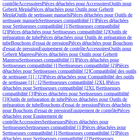
contrôle
Accessoires
Pièces détachées pour Accessoires
Outils pour
Geberit Mepla
Pièces détachées pour Outils pour Geberit
Mepla
Outils de sertissage manuels
Pièces détachées pour Outils de
sertissage manuels
Sertisseuses compatibilité [1]
Pièces détachées
pour Sertisseuses compatibilité [1]
Sertisseuses compatibilité
[2]
Pièces détachées pour Sertisseuses compatibilité [2]
Outils de
préparation de tube
Pièces détachées pour Outils de préparation de
tube
Bouchons d'essai de pression
Pièces détachées pour Bouchons
d'essai de pression
Equipement de contrôle
Accessoires
Outils pour
Geberit Mapress
Pièces détachées pour Outils pour Geberit
Mapress
Sertisseuses compatibilité [1]
Pièces détachées pour
Sertisseuses compatibilité [1]
Sertisseuses compatibilité [2]
Pièces
détachées pour Sertisseuses compatibilité [2]
Compatibilité des outils
de sertissage [1] / [2]
Pièces détachées pour Compatibilité des outils
de sertissage [1] / [2]
Sertisseuses compatibilité [2XL]
Pièces
détachées pour Sertisseuses compatibilité [2XL]
Sertisseuses
compatibilité [3]
Pièces détachées pour Sertisseuses compatibilité
[3]
Outils de préparation de tube
Pièces détachées pour Outils de
préparation de tube
Bouchons d'essai de pression
Pièces détachées
pour Bouchons d'essai de pression
Equipement de contrôle
Pièces
détachées pour Equipement de
contrôle
Accessoires
Sertisseuses
Pièces détachées pour
Sertisseuses
Sertisseuses compatibilité [1]
Pièces détachées pour
Sertisseuses compatibilité [1]
Sertisseuses compatibilité [2]
Pièces
détachées pour Sertisseuses compatibilité [2]
Sertisseuses