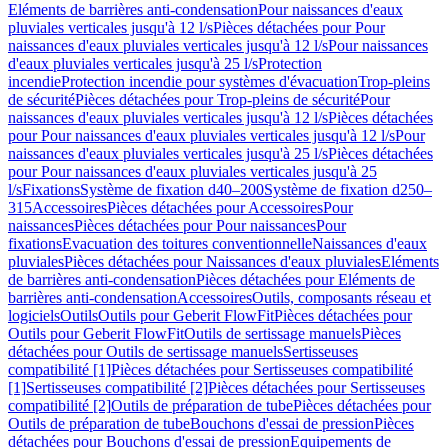
Eléments de barrières anti-condensation
Pour naissances d'eaux
pluviales verticales jusqu'à 12 l/s
Pièces détachées pour Pour
naissances d'eaux pluviales verticales jusqu'à 12 l/s
Pour naissances
d'eaux pluviales verticales jusqu'à 25 l/s
Protection
incendie
Protection incendie pour systèmes d'évacuation
Trop-pleins
de sécurité
Pièces détachées pour Trop-pleins de sécurité
Pour
naissances d'eaux pluviales verticales jusqu'à 12 l/s
Pièces détachées
pour Pour naissances d'eaux pluviales verticales jusqu'à 12 l/s
Pour
naissances d'eaux pluviales verticales jusqu'à 25 l/s
Pièces détachées
pour Pour naissances d'eaux pluviales verticales jusqu'à 25
l/s
Fixations
Système de fixation d40–200
Système de fixation d250–
315
Accessoires
Pièces détachées pour Accessoires
Pour
naissances
Pièces détachées pour Pour naissances
Pour
fixations
Evacuation des toitures conventionnelle
Naissances d'eaux
pluviales
Pièces détachées pour Naissances d'eaux pluviales
Eléments
de barrières anti-condensation
Pièces détachées pour Eléments de
barrières anti-condensation
Accessoires
Outils, composants réseau et
logiciels
Outils
Outils pour Geberit FlowFit
Pièces détachées pour
Outils pour Geberit FlowFit
Outils de sertissage manuels
Pièces
détachées pour Outils de sertissage manuels
Sertisseuses
compatibilité [1]
Pièces détachées pour Sertisseuses compatibilité
[1]
Sertisseuses compatibilité [2]
Pièces détachées pour Sertisseuses
compatibilité [2]
Outils de préparation de tube
Pièces détachées pour
Outils de préparation de tube
Bouchons d'essai de pression
Pièces
détachées pour Bouchons d'essai de pression
Equipements de