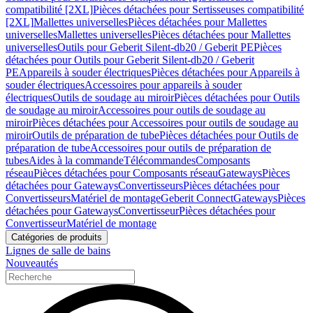
compatibilité [2XL]
Pièces détachées pour Sertisseuses compatibilité
[2XL]
Mallettes universelles
Pièces détachées pour Mallettes
universelles
Mallettes universelles
Pièces détachées pour Mallettes
universelles
Outils pour Geberit Silent-db20 / Geberit PE
Pièces
détachées pour Outils pour Geberit Silent-db20 / Geberit
PE
Appareils à souder électriques
Pièces détachées pour Appareils à
souder électriques
Accessoires pour appareils à souder
électriques
Outils de soudage au miroir
Pièces détachées pour Outils
de soudage au miroir
Accessoires pour outils de soudage au
miroir
Pièces détachées pour Accessoires pour outils de soudage au
miroir
Outils de préparation de tube
Pièces détachées pour Outils de
préparation de tube
Accessoires pour outils de préparation de
tubes
Aides à la commande
Télécommandes
Composants
réseau
Pièces détachées pour Composants réseau
Gateways
Pièces
détachées pour Gateways
Convertisseurs
Pièces détachées pour
Convertisseurs
Matériel de montage
Geberit Connect
Gateways
Pièces
détachées pour Gateways
Convertisseur
Pièces détachées pour
Convertisseur
Matériel de montage
Catégories de produits
Lignes de salle de bains
Nouveautés