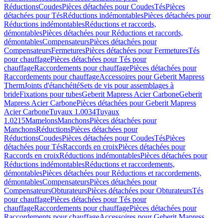
Réductions
Coudes
Pièces détachées pour Coudes
Tés
Pièces
détachées pour Tés
Réductions indémontables
Pièces détachées pour
Réductions indémontables
Réductions et raccords,
démontables
Pièces détachées pour Réductions et raccords,
démontables
Compensateurs
Pièces détachées pour
Compensateurs
Fermetures
Pièces détachées pour Fermetures
Tés
pour chauffage
Pièces détachées pour Tés pour
chauffage
Raccordements pour chauffage
Pièces détachées pour
Raccordements pour chauffage
Accessoires pour Geberit Mapress
Therm
Joints d'étanchéité
Sets de vis pour assemblages à
bride
Fixations pour tubes
Geberit Mapress Acier Carbone
Geberit
Mapress Acier Carbone
Pièces détachées pour Geberit Mapress
Acier Carbone
Tuyaux 1.0034
Tuyaux
1.0215
Mamelons
Manchons
Pièces détachées pour
Manchons
Réductions
Pièces détachées pour
Réductions
Coudes
Pièces détachées pour Coudes
Tés
Pièces
détachées pour Tés
Raccords en croix
Pièces détachées pour
Raccords en croix
Réductions indémontables
Pièces détachées pour
Réductions indémontables
Réductions et raccordements,
démontables
Pièces détachées pour Réductions et raccordements,
démontables
Compensateurs
Pièces détachées pour
Compensateurs
Obturateurs
Pièces détachées pour Obturateurs
Tés
pour chauffage
Pièces détachées pour Tés pour
chauffage
Raccordements pour chauffage
Pièces détachées pour
Raccordements pour chauffage
Accessoires pour Geberit Mapress