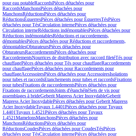
pour eau potable
Raccords
Pièces détachées pour
Raccords
Manchons
Pièces détachées pour
Manchons
Réductions
Pièces détachées pour
Réductions
Équerres
Pièces détachées pour Équerres
Tés
Pièces
détachées pour Tés
Circulation interne
Pièces détachées pour
Circulation interne
Réductions indémontables
Pièces détachées pour
Réductions indémontables
Réductions et raccordements,
démontables
Pièces détachées pour Réductions et raccordements,
démontables
Obturateurs
Pièces détachées pour
Obturateurs
Raccordements
Pièces détachées pour
Raccordements
Nourrices de distribution avec raccord fileté
Tés pour
chauffage
Pièces détachées pour Tés pour chauffage
Raccordements
pour chauffage
Pièces détachées pour Raccordements pour
chauffage
Accessoires
Pièces détachées pour Accessoires
Isolations
pour tubes et raccords
Etanchements pour tubes et raccords
Fixations
pour tubes
Fixations de raccordements
Pièces détachées pour
Fixations de raccordements
Joints d'étanchéité
Sets de vis pour
assemblages à bride
Geberit Mapress Acier Inoxydable
Geberit
Mapress Acier Inoxydable
Pièces détachées pour Geberit Mapress
Acier Inoxydable
Tuyaux 1.4401
Pièces détachées pour Tuyaux
1.4401
Tuyaux 1.4521
Pièces détachées pour Tuyaux
1.4521
Mamelons
Manchons
Pièces détachées pour
Manchons
Réductions
Pièces détachées pour
Réductions
Coudes
Pièces détachées pour Coudes
Tés
Pièces
détachées pour Tés
Circulation interne
Pièces détachées pour