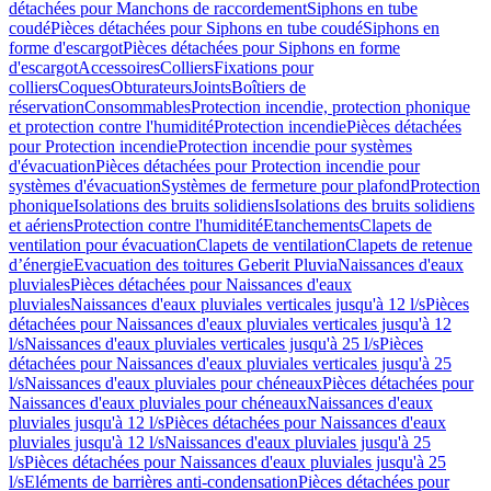
détachées pour Manchons de raccordement
Siphons en tube
coudé
Pièces détachées pour Siphons en tube coudé
Siphons en
forme d'escargot
Pièces détachées pour Siphons en forme
d'escargot
Accessoires
Colliers
Fixations pour
colliers
Coques
Obturateurs
Joints
Boîtiers de
réservation
Consommables
Protection incendie, protection phonique
et protection contre l'humidité
Protection incendie
Pièces détachées
pour Protection incendie
Protection incendie pour systèmes
d'évacuation
Pièces détachées pour Protection incendie pour
systèmes d'évacuation
Systèmes de fermeture pour plafond
Protection
phonique
Isolations des bruits solidiens
Isolations des bruits solidiens
et aériens
Protection contre l'humidité
Etanchements
Clapets de
ventilation pour évacuation
Clapets de ventilation
Clapets de retenue
d’énergie
Evacuation des toitures Geberit Pluvia
Naissances d'eaux
pluviales
Pièces détachées pour Naissances d'eaux
pluviales
Naissances d'eaux pluviales verticales jusqu'à 12 l/s
Pièces
détachées pour Naissances d'eaux pluviales verticales jusqu'à 12
l/s
Naissances d'eaux pluviales verticales jusqu'à 25 l/s
Pièces
détachées pour Naissances d'eaux pluviales verticales jusqu'à 25
l/s
Naissances d'eaux pluviales pour chéneaux
Pièces détachées pour
Naissances d'eaux pluviales pour chéneaux
Naissances d'eaux
pluviales jusqu'à 12 l/s
Pièces détachées pour Naissances d'eaux
pluviales jusqu'à 12 l/s
Naissances d'eaux pluviales jusqu'à 25
l/s
Pièces détachées pour Naissances d'eaux pluviales jusqu'à 25
l/s
Eléments de barrières anti-condensation
Pièces détachées pour