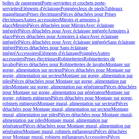
boîtes de rangement
Porte-serviettes et crochets porte-
serviettes
Eléments d'éclairage
Poignées
Jeux de pieds
Tableaux
magnétiques
Prises électriques
Pièces détachées pour Prises
électriques
Autres accessoires
Miroirs et armoires à
glace
Miroirs
Pièces détachées pour Miroirs
Avec éclairage
intégrée
Pièces détachées pour Avec éclairage intégrée
Armoires à
glace
Pièces détachées pour Armoires à glace
Avec éclairage
intégrée
Pièces détachées pour Avec éclairage intégrée
Sans éclairage
intégré
Pièces détachées pour Sans éclairage
intégré
Accessoires
Eléments d'éclairage
Poignées
Autres
accessoires
Prises électriques
Robinetteries
Robinetteries de
lavabo
Pièces détachées pour Robinetteries de lavabo
Montage sur
gorge, alimentation sur secteur
Pièces détachées pour Montage sur
gorge, alimentation sur secteur
Montage sur gorge, alimentation par
piles
Pièces détachées pour Montage sur gorge, alimentation par
piles
Montage sur gorge, alimentation par générateur
Pièces détachées
pour Montage sur gorge, alimentation par générateur
Montage sur
gorge, robinets mitigeurs
Pièces détachées pour Montage sur gorge,
robinets mitigeurs
Montage mural, alimentation sur secteur
Pièces
détachées pour Montage mural, alimentation sur secteur
Montage
mural, alimentation par piles
Pièces détachées pour Montage mural,
alimentation par piles
Montage mural, alimentation par
générateur
Pièces détachées pour Montage mural, alimentation par
générateur
Montage mural, robinets mélangeurs
Pièces détachées
pour Montage mural, robinets mélangeurs
Accessoires
Pièces