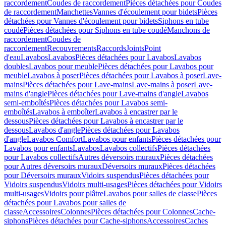
raccordement
Coudes de raccordement
Pièces détachées pour Coudes
de raccordement
Manchettes
Vannes d'écoulement pour bidets
Pièces
détachées pour Vannes d'écoulement pour bidets
Siphons en tube
coudé
Pièces détachées pour Siphons en tube coudé
Manchons de
raccordement
Coudes de
raccordement
Recouvrements
Raccords
Joints
Point
d'eau
Lavabos
Lavabos
Pièces détachées pour Lavabos
Lavabos
doubles
Lavabos pour meuble
Pièces détachées pour Lavabos pour
meuble
Lavabos à poser
Pièces détachées pour Lavabos à poser
Lave-
mains
Pièces détachées pour Lave-mains
Lave-mains à poser
Lave-
mains d'angle
Pièces détachées pour Lave-mains d'angle
Lavabos
semi-emboîtés
Pièces détachées pour Lavabos semi-
emboîtés
Lavabos à emboîter
Lavabos à encastrer par le
dessous
Pièces détachées pour Lavabos à encastrer par le
dessous
Lavabos d'angle
Pièces détachées pour Lavabos
d'angle
Lavabos Comfort
Lavabos pour enfants
Pièces détachées pour
Lavabos pour enfants
Lavabos
Lavabos collectifs
Pièces détachées
pour Lavabos collectifs
Autres déversoirs muraux
Pièces détachées
pour Autres déversoirs muraux
Déversoirs muraux
Pièces détachées
pour Déversoirs muraux
Vidoirs suspendus
Pièces détachées pour
Vidoirs suspendus
Vidoirs multi-usages
Pièces détachées pour Vidoirs
multi-usages
Vidoirs pour plâtre
Lavabos pour salles de classe
Pièces
détachées pour Lavabos pour salles de
classe
Accessoires
Colonnes
Pièces détachées pour Colonnes
Cache-
siphons
Pièces détachées pour Cache-siphons
Accessoires
Caches