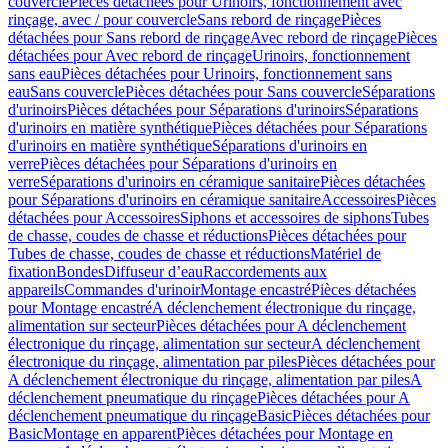
couvercle
Pièces détachées pour Urinoirs, fonctionnement avec
rinçage, avec / pour couvercle
Sans rebord de rinçage
Pièces
détachées pour Sans rebord de rinçage
Avec rebord de rinçage
Pièces
détachées pour Avec rebord de rinçage
Urinoirs, fonctionnement
sans eau
Pièces détachées pour Urinoirs, fonctionnement sans
eau
Sans couvercle
Pièces détachées pour Sans couvercle
Séparations
d'urinoirs
Pièces détachées pour Séparations d'urinoirs
Séparations
d'urinoirs en matière synthétique
Pièces détachées pour Séparations
d'urinoirs en matière synthétique
Séparations d'urinoirs en
verre
Pièces détachées pour Séparations d'urinoirs en
verre
Séparations d'urinoirs en céramique sanitaire
Pièces détachées
pour Séparations d'urinoirs en céramique sanitaire
Accessoires
Pièces
détachées pour Accessoires
Siphons et accessoires de siphons
Tubes
de chasse, coudes de chasse et réductions
Pièces détachées pour
Tubes de chasse, coudes de chasse et réductions
Matériel de
fixation
Bondes
Diffuseur d’eau
Raccordements aux
appareils
Commandes d'urinoir
Montage encastré
Pièces détachées
pour Montage encastré
A déclenchement électronique du rinçage,
alimentation sur secteur
Pièces détachées pour A déclenchement
électronique du rinçage, alimentation sur secteur
A déclenchement
électronique du rinçage, alimentation par piles
Pièces détachées pour
A déclenchement électronique du rinçage, alimentation par piles
A
déclenchement pneumatique du rinçage
Pièces détachées pour A
déclenchement pneumatique du rinçage
Basic
Pièces détachées pour
Basic
Montage en apparent
Pièces détachées pour Montage en