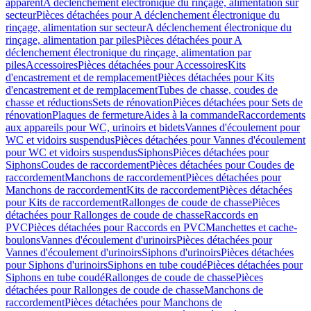
apparent
A déclenchement électronique du rinçage, alimentation sur
secteur
Pièces détachées pour A déclenchement électronique du
rinçage, alimentation sur secteur
A déclenchement électronique du
rinçage, alimentation par piles
Pièces détachées pour A
déclenchement électronique du rinçage, alimentation par
piles
Accessoires
Pièces détachées pour Accessoires
Kits
d'encastrement et de remplacement
Pièces détachées pour Kits
d'encastrement et de remplacement
Tubes de chasse, coudes de
chasse et réductions
Sets de rénovation
Pièces détachées pour Sets de
rénovation
Plaques de fermeture
Aides à la commande
Raccordements
aux appareils pour WC, urinoirs et bidets
Vannes d'écoulement pour
WC et vidoirs suspendus
Pièces détachées pour Vannes d'écoulement
pour WC et vidoirs suspendus
Siphons
Pièces détachées pour
Siphons
Coudes de raccordement
Pièces détachées pour Coudes de
raccordement
Manchons de raccordement
Pièces détachées pour
Manchons de raccordement
Kits de raccordement
Pièces détachées
pour Kits de raccordement
Rallonges de coude de chasse
Pièces
détachées pour Rallonges de coude de chasse
Raccords en
PVC
Pièces détachées pour Raccords en PVC
Manchettes et cache-
boulons
Vannes d'écoulement d'urinoirs
Pièces détachées pour
Vannes d'écoulement d'urinoirs
Siphons d'urinoirs
Pièces détachées
pour Siphons d'urinoirs
Siphons en tube coudé
Pièces détachées pour
Siphons en tube coudé
Rallonges de coude de chasse
Pièces
détachées pour Rallonges de coude de chasse
Manchons de
raccordement
Pièces détachées pour Manchons de