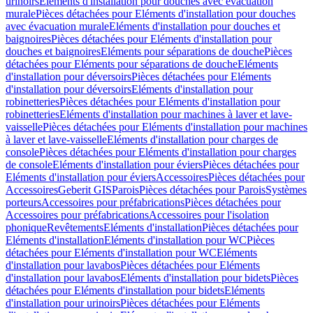
urinoirs
Eléments d'installation pour douches avec évacuation
murale
Pièces détachées pour Eléments d'installation pour douches
avec évacuation murale
Eléments d'installation pour douches et
baignoires
Pièces détachées pour Eléments d'installation pour
douches et baignoires
Eléments pour séparations de douche
Pièces
détachées pour Eléments pour séparations de douche
Eléments
d'installation pour déversoirs
Pièces détachées pour Eléments
d'installation pour déversoirs
Eléments d'installation pour
robinetteries
Pièces détachées pour Eléments d'installation pour
robinetteries
Eléments d'installation pour machines à laver et lave-
vaisselle
Pièces détachées pour Eléments d'installation pour machines
à laver et lave-vaisselle
Eléments d'installation pour charges de
console
Pièces détachées pour Eléments d'installation pour charges
de console
Eléments d'installation pour éviers
Pièces détachées pour
Eléments d'installation pour éviers
Accessoires
Pièces détachées pour
Accessoires
Geberit GIS
Parois
Pièces détachées pour Parois
Systèmes
porteurs
Accessoires pour préfabrications
Pièces détachées pour
Accessoires pour préfabrications
Accessoires pour l'isolation
phonique
Revêtements
Eléments d'installation
Pièces détachées pour
Eléments d'installation
Eléments d'installation pour WC
Pièces
détachées pour Eléments d'installation pour WC
Eléments
d'installation pour lavabos
Pièces détachées pour Eléments
d'installation pour lavabos
Eléments d'installation pour bidets
Pièces
détachées pour Eléments d'installation pour bidets
Eléments
d'installation pour urinoirs
Pièces détachées pour Eléments