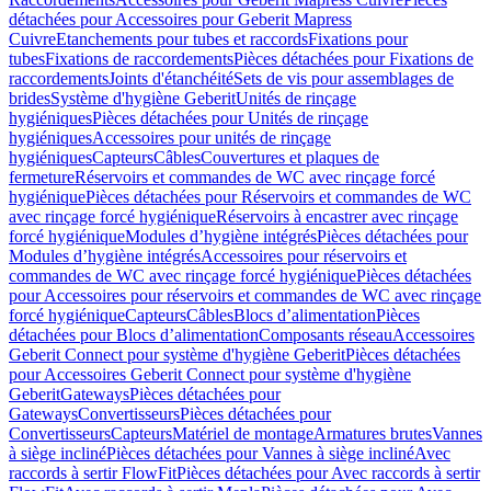
détachées pour Accessoires pour Geberit Mapress
Cuivre
Etanchements pour tubes et raccords
Fixations pour
tubes
Fixations de raccordements
Pièces détachées pour Fixations de
raccordements
Joints d'étanchéité
Sets de vis pour assemblages de
brides
Système d'hygiène Geberit
Unités de rinçage
hygiéniques
Pièces détachées pour Unités de rinçage
hygiéniques
Accessoires pour unités de rinçage
hygiéniques
Capteurs
Câbles
Couvertures et plaques de
fermeture
Réservoirs et commandes de WC avec rinçage forcé
hygiénique
Pièces détachées pour Réservoirs et commandes de WC
avec rinçage forcé hygiénique
Réservoirs à encastrer avec rinçage
forcé hygiénique
Modules d’hygiène intégrés
Pièces détachées pour
Modules d’hygiène intégrés
Accessoires pour réservoirs et
commandes de WC avec rinçage forcé hygiénique
Pièces détachées
pour Accessoires pour réservoirs et commandes de WC avec rinçage
forcé hygiénique
Capteurs
Câbles
Blocs d’alimentation
Pièces
détachées pour Blocs d’alimentation
Composants réseau
Accessoires
Geberit Connect pour système d'hygiène Geberit
Pièces détachées
pour Accessoires Geberit Connect pour système d'hygiène
Geberit
Gateways
Pièces détachées pour
Gateways
Convertisseurs
Pièces détachées pour
Convertisseurs
Capteurs
Matériel de montage
Armatures brutes
Vannes
à siège incliné
Pièces détachées pour Vannes à siège incliné
Avec
raccords à sertir FlowFit
Pièces détachées pour Avec raccords à sertir