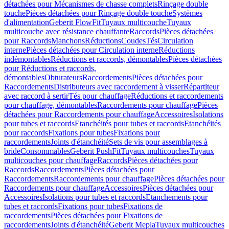
détachées pour Mécanismes de chasse complets
Rinçage double
touche
Pièces détachées pour Rinçage double touche
Systèmes
d'alimentation
Geberit FlowFit
Tuyaux multicouche
Tuyaux
multicouche avec résistance chauffante
Raccords
Pièces détachées
pour Raccords
Manchons
Réductions
Coudes
Tés
Circulation
interne
Pièces détachées pour Circulation interne
Réductions
indémontables
Réductions et raccords, démontables
Pièces détachées
pour Réductions et raccords,
démontables
Obturateurs
Raccordements
Pièces détachées pour
Raccordements
Distributeurs avec raccordement à visser
Répartiteur
avec raccord à sertir
Tés pour chauffage
Réductions et raccordements
pour chauffage, démontables
Raccordements pour chauffage
Pièces
détachées pour Raccordements pour chauffage
Accessoires
Isolations
pour tubes et raccords
Etanchéités pour tubes et raccords
Etanchéités
pour raccords
Fixations pour tubes
Fixations pour
raccordements
Joints d'étanchéité
Sets de vis pour assemblages à
bride
Consommables
Geberit PushFit
Tuyaux multicouches
Tuyaux
multicouches pour chauffage
Raccords
Pièces détachées pour
Raccords
Raccordements
Pièces détachées pour
Raccordements
Raccordements pour chauffage
Pièces détachées pour
Raccordements pour chauffage
Accessoires
Pièces détachées pour
Accessoires
Isolations pour tubes et raccords
Etanchements pour
tubes et raccords
Fixations pour tubes
Fixations de
raccordements
Pièces détachées pour Fixations de
raccordements
Joints d'étanchéité
Geberit Mepla
Tuyaux multicouches