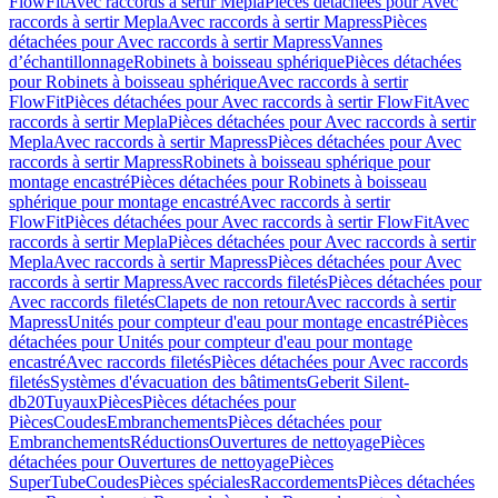
FlowFit
Avec raccords à sertir Mepla
Pièces détachées pour Avec
raccords à sertir Mepla
Avec raccords à sertir Mapress
Pièces
détachées pour Avec raccords à sertir Mapress
Vannes
d’échantillonnage
Robinets à boisseau sphérique
Pièces détachées
pour Robinets à boisseau sphérique
Avec raccords à sertir
FlowFit
Pièces détachées pour Avec raccords à sertir FlowFit
Avec
raccords à sertir Mepla
Pièces détachées pour Avec raccords à sertir
Mepla
Avec raccords à sertir Mapress
Pièces détachées pour Avec
raccords à sertir Mapress
Robinets à boisseau sphérique pour
montage encastré
Pièces détachées pour Robinets à boisseau
sphérique pour montage encastré
Avec raccords à sertir
FlowFit
Pièces détachées pour Avec raccords à sertir FlowFit
Avec
raccords à sertir Mepla
Pièces détachées pour Avec raccords à sertir
Mepla
Avec raccords à sertir Mapress
Pièces détachées pour Avec
raccords à sertir Mapress
Avec raccords filetés
Pièces détachées pour
Avec raccords filetés
Clapets de non retour
Avec raccords à sertir
Mapress
Unités pour compteur d'eau pour montage encastré
Pièces
détachées pour Unités pour compteur d'eau pour montage
encastré
Avec raccords filetés
Pièces détachées pour Avec raccords
filetés
Systèmes d'évacuation des bâtiments
Geberit Silent-
db20
Tuyaux
Pièces
Pièces détachées pour
Pièces
Coudes
Embranchements
Pièces détachées pour
Embranchements
Réductions
Ouvertures de nettoyage
Pièces
détachées pour Ouvertures de nettoyage
Pièces
SuperTube
Coudes
Pièces spéciales
Raccordements
Pièces détachées