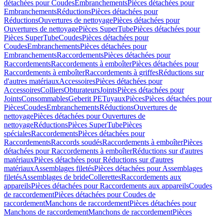
détachées pour Coudes
Embranchements
Pièces détachées pour
Embranchements
Réductions
Pièces détachées pour
Réductions
Ouvertures de nettoyage
Pièces détachées pour
Ouvertures de nettoyage
Pièces SuperTube
Pièces détachées pour
Pièces SuperTube
Coudes
Pièces détachées pour
Coudes
Embranchements
Pièces détachées pour
Embranchements
Raccordements
Pièces détachées pour
Raccordements
Raccordements à emboîter
Pièces détachées pour
Raccordements à emboîter
Raccordements à griffes
Réductions sur
d'autres matériaux
Accessoires
Pièces détachées pour
Accessoires
Colliers
Obturateurs
Joints
Pièces détachées pour
Joints
Consommables
Geberit PE
Tuyaux
Pièces
Pièces détachées pour
Pièces
Coudes
Embranchements
Réductions
Ouvertures de
nettoyage
Pièces détachées pour Ouvertures de
nettoyage
Réductions
Pièces SuperTube
Pièces
spéciales
Raccordements
Pièces détachées pour
Raccordements
Raccords soudés
Raccordements à emboîter
Pièces
détachées pour Raccordements à emboîter
Réductions sur d'autres
matériaux
Pièces détachées pour Réductions sur d'autres
matériaux
Assemblages filetés
Pièces détachées pour Assemblages
filetés
Assemblages de bride
Collerettes
Raccordements aux
appareils
Pièces détachées pour Raccordements aux appareils
Coudes
de raccordement
Pièces détachées pour Coudes de
raccordement
Manchons de raccordement
Pièces détachées pour
Manchons de raccordement
Manchons de raccordement
Pièces