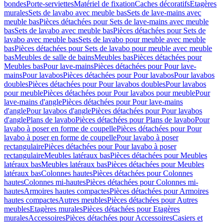
bondes
Porte-serviettes
Matériel de fixation
Caches décoratifs
Etagères
murales
Sets de lavabo avec meuble bas
Sets de lave-mains avec
meuble bas
Pièces détachées pour Sets de lave-mains avec meuble
bas
Sets de lavabo avec meuble bas
Pièces détachées pour Sets de
lavabo avec meuble bas
Sets de lavabo pour meuble avec meuble
bas
Pièces détachées pour Sets de lavabo pour meuble avec meuble
bas
Meubles de salle de bains
Meubles bas
Pièces détachées pour
Meubles bas
Pour lave-mains
Pièces détachées pour Pour lave-
mains
Pour lavabos
Pièces détachées pour Pour lavabos
Pour lavabos
doubles
Pièces détachées pour Pour lavabos doubles
Pour lavabos
pour meuble
Pièces détachées pour Pour lavabos pour meuble
Pour
lave-mains d'angle
Pièces détachées pour Pour lave-mains
d'angle
Pour lavabos d'angle
Pièces détachées pour Pour lavabos
d'angle
Plans de lavabo
Pièces détachées pour Plans de lavabo
Pour
lavabo à poser en forme de coupelle
Pièces détachées pour Pour
lavabo à poser en forme de coupelle
Pour lavabo à poser
rectangulaire
Pièces détachées pour Pour lavabo à poser
rectangulaire
Meubles latéraux bas
Pièces détachées pour Meubles
latéraux bas
Meubles latéraux bas
Pièces détachées pour Meubles
latéraux bas
Colonnes hautes
Pièces détachées pour Colonnes
hautes
Colonnes mi-hautes
Pièces détachées pour Colonnes mi-
hautes
Armoires hautes compactes
Pièces détachées pour Armoires
hautes compactes
Autres meubles
Pièces détachées pour Autres
meubles
Etagères murales
Pièces détachées pour Etagères
murales
Accessoires
Pièces détachées pour Accessoires
Casiers et