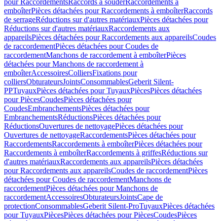
pour Raccordements
Raccords à souder
Raccordements à
emboîter
Pièces détachées pour Raccordements à emboîter
Raccords
de serrage
Réductions sur d'autres matériaux
Pièces détachées pour
Réductions sur d'autres matériaux
Raccordements aux
appareils
Pièces détachées pour Raccordements aux appareils
Coudes
de raccordement
Pièces détachées pour Coudes de
raccordement
Manchons de raccordement à emboîter
Pièces
détachées pour Manchons de raccordement à
emboîter
Accessoires
Colliers
Fixations pour
colliers
Obturateurs
Joints
Consommables
Geberit Silent-
PP
Tuyaux
Pièces détachées pour Tuyaux
Pièces
Pièces détachées
pour Pièces
Coudes
Pièces détachées pour
Coudes
Embranchements
Pièces détachées pour
Embranchements
Réductions
Pièces détachées pour
Réductions
Ouvertures de nettoyage
Pièces détachées pour
Ouvertures de nettoyage
Raccordements
Pièces détachées pour
Raccordements
Raccordements à emboîter
Pièces détachées pour
Raccordements à emboîter
Raccordements à griffes
Réductions sur
d'autres matériaux
Raccordements aux appareils
Pièces détachées
pour Raccordements aux appareils
Coudes de raccordement
Pièces
détachées pour Coudes de raccordement
Manchons de
raccordement
Pièces détachées pour Manchons de
raccordement
Accessoires
Obturateurs
Joints
Cape de
protection
Consommables
Geberit Silent-Pro
Tuyaux
Pièces détachées
pour Tuyaux
Pièces
Pièces détachées pour Pièces
Coudes
Pièces