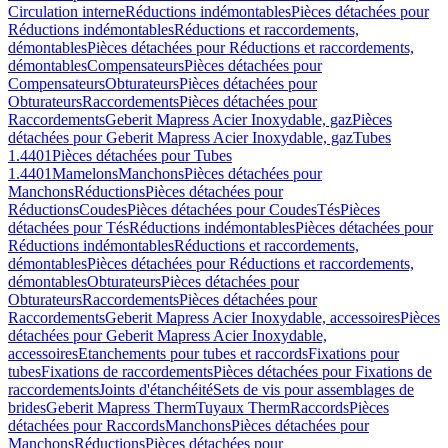
Circulation interne
Réductions indémontables
Pièces détachées pour
Réductions indémontables
Réductions et raccordements,
démontables
Pièces détachées pour Réductions et raccordements,
démontables
Compensateurs
Pièces détachées pour
Compensateurs
Obturateurs
Pièces détachées pour
Obturateurs
Raccordements
Pièces détachées pour
Raccordements
Geberit Mapress Acier Inoxydable, gaz
Pièces
détachées pour Geberit Mapress Acier Inoxydable, gaz
Tubes
1.4401
Pièces détachées pour Tubes
1.4401
Mamelons
Manchons
Pièces détachées pour
Manchons
Réductions
Pièces détachées pour
Réductions
Coudes
Pièces détachées pour Coudes
Tés
Pièces
détachées pour Tés
Réductions indémontables
Pièces détachées pour
Réductions indémontables
Réductions et raccordements,
démontables
Pièces détachées pour Réductions et raccordements,
démontables
Obturateurs
Pièces détachées pour
Obturateurs
Raccordements
Pièces détachées pour
Raccordements
Geberit Mapress Acier Inoxydable, accessoires
Pièces
détachées pour Geberit Mapress Acier Inoxydable,
accessoires
Etanchements pour tubes et raccords
Fixations pour
tubes
Fixations de raccordements
Pièces détachées pour Fixations de
raccordements
Joints d'étanchéité
Sets de vis pour assemblages de
brides
Geberit Mapress Therm
Tuyaux Therm
Raccords
Pièces
détachées pour Raccords
Manchons
Pièces détachées pour
Manchons
Réductions
Pièces détachées pour