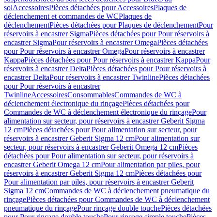
sol
Accessoires
Pièces détachées pour Accessoires
Plaques de
déclenchement et commandes de WC
Plaques de
déclenchement
Pièces détachées pour Plaques de déclenchement
Pour
réservoirs à encastrer Sigma
Pièces détachées pour Pour réservoirs à
encastrer Sigma
Pour réservoirs à encastrer Omega
Pièces détachées
pour Pour réservoirs à encastrer Omega
Pour réservoirs à encastrer
Kappa
Pièces détachées pour Pour réservoirs à encastrer Kappa
Pour
réservoirs à encastrer Delta
Pièces détachées pour Pour réservoirs à
encastrer Delta
Pour réservoirs à encastrer Twinline
Pièces détachées
pour Pour réservoirs à encastrer
Twinline
Accessoires
Consommables
Commandes de WC à
déclenchement électronique du rinçage
Pièces détachées pour
Commandes de WC à déclenchement électronique du rinçage
Pour
alimentation sur secteur, pour réservoirs à encastrer Geberit Sigma
12 cm
Pièces détachées pour Pour alimentation sur secteur, pour
réservoirs à encastrer Geberit Sigma 12 cm
Pour alimentation sur
secteur, pour réservoirs à encastrer Geberit Omega 12 cm
Pièces
détachées pour Pour alimentation sur secteur, pour réservoirs à
encastrer Geberit Omega 12 cm
Pour alimentation par piles, pour
réservoirs à encastrer Geberit Sigma 12 cm
Pièces détachées pour
Pour alimentation par piles, pour réservoirs à encastrer Geberit
Sigma 12 cm
Commandes de WC à déclenchement pneumatique du
rinçage
Pièces détachées pour Commandes de WC à déclenchement
pneumatique du rinçage
Pour rinçage double touche
Pièces détachées
pour Pour rinçage double touche
Pour rinçage simple touche
Pièces