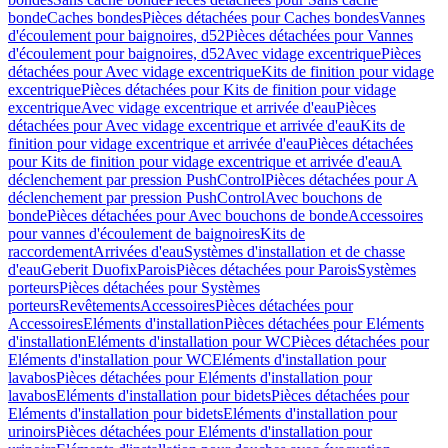
bonde
Caches bondes
Pièces détachées pour Caches bondes
Vannes
d'écoulement pour baignoires, d52
Pièces détachées pour Vannes
d'écoulement pour baignoires, d52
Avec vidage excentrique
Pièces
détachées pour Avec vidage excentrique
Kits de finition pour vidage
excentrique
Pièces détachées pour Kits de finition pour vidage
excentrique
Avec vidage excentrique et arrivée d'eau
Pièces
détachées pour Avec vidage excentrique et arrivée d'eau
Kits de
finition pour vidage excentrique et arrivée d'eau
Pièces détachées
pour Kits de finition pour vidage excentrique et arrivée d'eau
A
déclenchement par pression PushControl
Pièces détachées pour A
déclenchement par pression PushControl
Avec bouchons de
bonde
Pièces détachées pour Avec bouchons de bonde
Accessoires
pour vannes d'écoulement de baignoires
Kits de
raccordement
Arrivées d'eau
Systèmes d'installation et de chasse
d'eau
Geberit Duofix
Parois
Pièces détachées pour Parois
Systèmes
porteurs
Pièces détachées pour Systèmes
porteurs
Revêtements
Accessoires
Pièces détachées pour
Accessoires
Eléments d'installation
Pièces détachées pour Eléments
d'installation
Eléments d'installation pour WC
Pièces détachées pour
Eléments d'installation pour WC
Eléments d'installation pour
lavabos
Pièces détachées pour Eléments d'installation pour
lavabos
Eléments d'installation pour bidets
Pièces détachées pour
Eléments d'installation pour bidets
Eléments d'installation pour
urinoirs
Pièces détachées pour Eléments d'installation pour