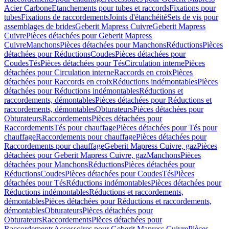
Acier Carbone
Etanchements pour tubes et raccords
Fixations pour
tubes
Fixations de raccordements
Joints d'étanchéité
Sets de vis pour
assemblages de brides
Geberit Mapress Cuivre
Geberit Mapress
Cuivre
Pièces détachées pour Geberit Mapress
Cuivre
Manchons
Pièces détachées pour Manchons
Réductions
Pièces
détachées pour Réductions
Coudes
Pièces détachées pour
Coudes
Tés
Pièces détachées pour Tés
Circulation interne
Pièces
détachées pour Circulation interne
Raccords en croix
Pièces
détachées pour Raccords en croix
Réductions indémontables
Pièces
détachées pour Réductions indémontables
Réductions et
raccordements, démontables
Pièces détachées pour Réductions et
raccordements, démontables
Obturateurs
Pièces détachées pour
Obturateurs
Raccordements
Pièces détachées pour
Raccordements
Tés pour chauffage
Pièces détachées pour Tés pour
chauffage
Raccordements pour chauffage
Pièces détachées pour
Raccordements pour chauffage
Geberit Mapress Cuivre, gaz
Pièces
détachées pour Geberit Mapress Cuivre, gaz
Manchons
Pièces
détachées pour Manchons
Réductions
Pièces détachées pour
Réductions
Coudes
Pièces détachées pour Coudes
Tés
Pièces
détachées pour Tés
Réductions indémontables
Pièces détachées pour
Réductions indémontables
Réductions et raccordements,
démontables
Pièces détachées pour Réductions et raccordements,
démontables
Obturateurs
Pièces détachées pour
Obturateurs
Raccordements
Pièces détachées pour
Raccordements
Accessoires pour Geberit Mapress Cuivre
Pièces