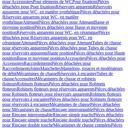
pour Accessoires
Pour eléments de WC
Pour fixations
Pièces
détachées pour Pour fixations
Réservoirs apparents
Réservoirs
apparents pour WC, en matière synthétique
Pièces détachées pour
Réservoirs apparents pour WC, en matière
synthétique
Attenant
Pièces détachées pour Attenant
Basse et
moyenne position
Pièces détachées pour Basse et moyenne
position
Réservoirs apparents pour WC, en céramique
Pièces
détachées pour Réservoirs apparents pour WC, en
céramique
Attenant
Pièces détachées pour Attenant
Tubes de chasse
pour réservoirs apparents
Pièces détachées pour Tubes de chasse
pour réservoirs apparents
Haute position
Pièces détachées pour Haute
position
Basse et moyenne position
Accessoires
Pièces détachées pour
Accessoires
Raccordements
Pièces détachées pour
Raccordements
Joints
Manchettes
Mamelons, rosaces et modérateurs
de débit
Mécanismes de chasse
Réservoirs à encastrer
Tubes de
chasse
Accessoires
Mécanismes de chasse et robinets
flotteurs
Robinets flotteurs
Pièces détachées pour Robinets
flotteurs
Robinets flotteurs pour réservoirs apparents
Pièces détachées
pour Robinets flotteurs pour réservoirs apparents
Robinets flotteurs
pour réservoirs à encastrer
Pièces détachées pour Robinets flotteurs
pour réservoirs à encastrer
Mécanismes de chasse
Pièces détachées
pour Mécanismes de chasse
Rinçage interrompable
Pièces détachées
pour Rinçage interrompable
Rinçage simple touche
Pièces détachées
pour Rinçage simple touche
Rinçage double touche
Pièces détachées
pour Rinçage double touche
Mécanismes de chasse complets
Pièces