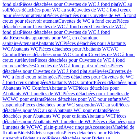
fond plat
Pièces détachées pour Cuvettes de WC à fond plat
WC au
sol
Pièces détachées pour WC au sol
Cuvettes de WC à fond creux
pour réservoir attenant
Pièces détachées pour Cuvettes de WC à fond
creux pour réservoir attenant
Cuvettes de WC à fond creux
Pièces
détachées pour Cuvettes de WC à fond creux
Cuvettes de WC à
fond plat
Pièces détachées pour Cuvettes de WC à fond
plat
Réservoirs apparents pour WC, en céramique
sanitaire
Attenant
Abattants WC
Pièces détachées pour Abattants
WC
Abattants WC
Pièces détachées pour Abattants WC
WC
Comfort
Pièces détachées pour WC Comfort
Cuvettes de WC à fond
creux surélevées
Pièces détachées pour Cuvettes de WC à fond
creux surélevées
Cuvettes de WC à fond plat surélevées
Pièces
détachées pour Cuvettes de WC à fond plat surélevées
Cuvettes de
WC à fond creux rallongées
Pièces détachées pour Cuvettes de WC
à fond creux rallongées
Abattants WC Comfort
Pièces détachées pour
Abattants WC Comfort
Abattants WC
Pièces détachées pour
Abattants WC
Lunettes de WC
Pièces détachées pour Lunettes de
WC
WC pour enfants
Pièces détachées pour WC pour enfants
WC
suspendus
Pièces détachées pour WC suspendus
WC au sol
Pièces
détachées pour WC au sol
Abattants WC pour enfants
Pièces
détachées pour Abattants WC pour enfants
Abattants WC
Pièces
détachées pour Abattants WC
Lunettes de WC
Pièces détachées pour
Lunettes de WC
WC plain-pied
Avec rinçage
Accessoires
Matériel de
fixation
Bidets
Bidets suspendus
Pièces détachées pour Bidets
suspendus
Bidets au sol
Pièces détachées pour Bidets au