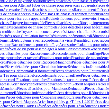
ant
Basse et moyenne position
Pièces détachées pour Basse et moyenne 
achées pour Attenant
Tubes de chasse pour réservoirs apparents
Pièces d
on
Accessoires
Pièces détachées pour Accessoires
Raccordements
Pièces 
s de chasse
Accessoires
Mécanismes de chasse et robinets flotteurs
Robin
eurs pour réservoirs apparents
Robinets flotteurs pour réservoirs à encas
 chasse
Rinçage interrompable
Pièces détachées pour Rinçage interromp
touche
Mécanismes de chasse complets
Pièces détachées pour Mécanisme
 multicouche
Tuyaux multicouche avec résistance chauffante
Raccords
étachées pour Circulation interne
Réductions indémontables
Réductions e
rdements
Distributeurs avec raccordement à visser
Répartiteur avec raccor
es pour Raccordements pour chauffage
Accessoires
Isolations pour tubes
nchéité
Sets de vis pour assemblages à bride
Consommables
Geberit Push
ces détachées pour Raccordements
Raccordements pour chauffage
Pièce
ts pour tubes et raccords
Fixations pour tubes
Fixations de raccordeme
ords
Pièces détachées pour Raccords
Manchons
Pièces détachées pour 
erne
Pièces détachées pour Circulation interne
Réductions indémontables
cordements, démontables
Obturateurs
Pièces détachées pour Obturateurs
R
ur Tés pour chauffage
Raccordements pour chauffage
Pièces détachées 
et raccords
Fixations pour tubes
Fixations de raccordements
Pièces détac
apress Acier Inoxydable
Pièces détachées pour Geberit Mapress Acier 
s
Manchons
Pièces détachées pour Manchons
Réductions
Pièces détaché
on interne
Réductions indémontables
Pièces détachées pour Réductions 
eurs
Pièces détachées pour Compensateurs
Obturateurs
Pièces détachées 
es pour Geberit Mapress Acier Inoxydable, gaz
Tubes 1.4401
Pièces dét
 détachées pour Coudes
Tés
Pièces détachées pour Tés
Réductions indém