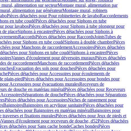
mural, alimentation sur secteur
Montage mural, alimentation par
ural, alimentation par générateur
Montage mural, robinets
vabo
Pièces détachées pour Pour robinetteries de lavabo
Raccordements
hons en tube coudé
Pièces détachées pour Siphons en tube
ur pour lavabos
Pièces détachées pour Siphons à tube plongeur pour
n de place
Siphons à encastrer
Pièces détachées pour Siphons à
uvrements
Raccords
Pièces détachées pour Raccords
Joints
Tubes de
tachées pour Siphons en tube coudé
Siphons à double chambre
Pièces
achées pour Manchons de raccordement
Accessoires
Pièces détachées
 détachées pour Siphons en tube coudé
Siphons à encastrer
Pièces
soires
Vannes d'écoulement pour déversoirs muraux
Pièces détachées
udes de raccordement
Manchons de raccordement
Pièces détachées
ouches
Evacuation des sols pour douches
Pièces détachées pour
uche
Pièces détachées pour Accessoires pour écoulements de
e plain-pied
Pièces détachées pour Accessoires pour bondes pour
 pour Accessoires pour évacuations murales
Receveurs de
urs de douche en matériau minéral
Pièces détachées pour Receveurs
n
Accessoires
Séparations de douche
Pièces détachées pour Séparations
res
Pièces détachées pour Accessoires
Niches de rangement pour
es
Baignoires
Baignoires en acrylique sanitaire
Pièces détachées pour
es détachées pour Baignoires en matériau minéral
Baignoires pour
e traverses et fixations murales
Pièces détachées pour Jeux de pieds et
s
Vannes d'écoulement pour receveurs de douche, d52
Pièces détachées
èces détachées pour Sans cache bonde
Caches bondes
Pièces