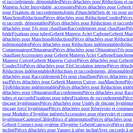
et raccordements, démontables
Pièces détachées pour Réductions et r
Mapress Acier Inoxydable, accessoires
Pièces détachées pour Geberit 
pour Fixations de raccordements
Joints d'étanchéité
Sets de vis pour a
Manchons
Réductions
Pièces détachées pour Réductions
Coudes
Pièces
et raccords, démontables
Pièces détachées pour Réductions et raccord
détachées pour Tés pour chauffage
Raccordements pour chauffage
Piè
bride
Fixations pour tubes
Geberit Mapress Acier Carbone
Geberit Map
détachées pour Manchons
Réductions
Pièces détachées pour Réductio
indémontables
Pièces détachées pour Réductions indémontables
Réduct
Compensateurs
Obturateurs
Pièces détachées pour Obturateurs
Tés pou
chauffage
Accessoires pour Geberit Mapress Acier Carbone
Etanchemen
Mapress Cuivre
Geberit Mapress Cuivre
Pièces détachées pour Geberi
Coudes
Tés
Pièces détachées pour Tés
Circulation interne
Pièces détach
Réductions indémontables
Réductions et raccordements, démontables
détachées pour Raccordements
Tés pour chauffage
Pièces détachées p
gaz
Pièces détachées pour Geberit Mapress Cuivre, gaz
Manchons
Pièc
Tés
Réductions indémontables
Pièces détachées pour Réductions indé
détachées pour Obturateurs
Raccordements
Pièces détachées pour Rac
tubes et raccords
Fixations pour tubes
Fixations de raccordements
Pièce
rinçage hygiéniques
Pièces détachées pour Unités de rinçage hygiéniq
rinçage forcé hygiénique
Pièces détachées pour Réservoirs et comman
pour Modules d’hygiène intégrés
Accessoires pour réservoirs et com
hygiénique
Capteurs
Câbles
Blocs d’alimentation
Pièces détachées pour
Geberit Connect pour système d'hygiène Geberit
Gateways
Pièces dét
incliné
Pièces détachées pour Vannes à siège incliné
Avec raccords à se