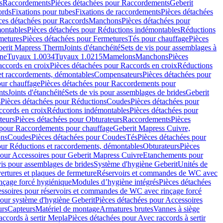
s
Raccordements
Pièces détachées pour Raccordements
Geberit
ords
Fixations pour tubes
Fixations de raccordements
Pièces détachées
ces détachées pour Raccords
Manchons
Pièces détachées pour
ontables
Pièces détachées pour Réductions indémontables
Réductions
metures
Pièces détachées pour Fermetures
Tés pour chauffage
Pièces
berit Mapress Therm
Joints d'étanchéité
Sets de vis pour assemblages à
one
Tuyaux 1.0034
Tuyaux 1.0215
Mamelons
Manchons
Pièces
ccords en croix
Pièces détachées pour Raccords en croix
Réductions
et raccordements, démontables
Compensateurs
Pièces détachées pour
ur chauffage
Pièces détachées pour Raccordements pour
nts
Joints d'étanchéité
Sets de vis pour assemblages de brides
Geberit
s
Pièces détachées pour Réductions
Coudes
Pièces détachées pour
ccords en croix
Réductions indémontables
Pièces détachées pour
teurs
Pièces détachées pour Obturateurs
Raccordements
Pièces
 pour Raccordements pour chauffage
Geberit Mapress Cuivre,
ons
Coudes
Pièces détachées pour Coudes
Tés
Pièces détachées pour
our Réductions et raccordements, démontables
Obturateurs
Pièces
pour Accessoires pour Geberit Mapress Cuivre
Etanchements pour
vis pour assemblages de brides
Système d'hygiène Geberit
Unités de
rtures et plaques de fermeture
Réservoirs et commandes de WC avec
inçage forcé hygiénique
Modules d’hygiène intégrés
Pièces détachées
essoires pour réservoirs et commandes de WC avec rinçage forcé
our système d'hygiène Geberit
Pièces détachées pour Accessoires
urs
Capteurs
Matériel de montage
Armatures brutes
Vannes à siège
accords à sertir Mepla
Pièces détachées pour Avec raccords à sertir