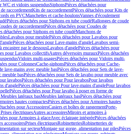
r WC et vidoirs suspendus
Siphons
Pièces détachées pour
 de raccordement
Kits de raccordement
Pièces détachées pour Kits de
ccords en PVC
Manchettes et cache-boulons
Vannes d'écoulement
oudé
Pièces détachées pour Siphons en tube coudé
Rallonges de coude
oudes de raccordement
Pièces détachées pour Coudes de
es détachées pour Siphons en tube coudé
Manchons de
bles
Lavabos pour meuble
Pièces détachées pour Lavabos pour
d'angle
Pièces détachées pour Lave-mains d'angle
Lavabos semi-
 encastrer par le dessous
Lavabos d'angle
Pièces détachées pour
es pour Lavabos collectifs
Autres déversoirs muraux
Pièces détachées
 suspendus
Vidoirs multi-usages
Pièces détachées pour Vidoirs multi-
hées pour Colonnes
Cache-siphons
Pièces détachées pour Cache-
de lave-mains avec meuble bas
Pièces détachées pour Sets de lave-
c meuble bas
Pièces détachées pour Sets de lavabo pour meuble avec
our lavabos
Pièces détachées pour Pour lavabos
Pour lavabos
ns d'angle
Pièces détachées pour Pour lave-mains d'angle
Pour lavabos
pelle
Pièces détachées pour Pour lavabo à poser en forme de
 Meubles latéraux bas
Meubles latéraux bas
Pièces détachées pour
rmoires hautes compactes
Pièces détachées pour Armoires hautes
étachées pour Accessoires
Casiers et boîtes de rangement
Porte-
Prises électriques
Autres accessoires
Miroirs et armoires à
hées pour Armoires à glace
Avec éclairage intégrée
Pièces détachées
es accessoires
Prises électriques
Robinetteries
Robinetteries de
imentation sur secteur
Montage sur gorge, alimentation par piles
Pièces
orge, alimentation par générateur
Montage sur gorge, robinets