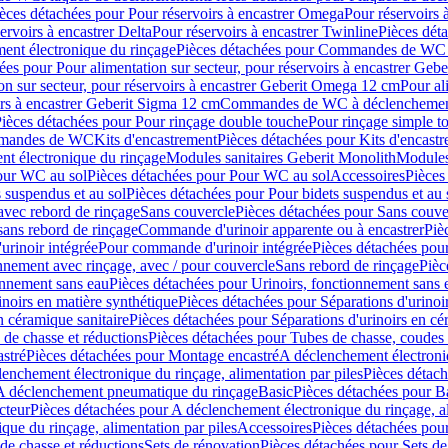
èces détachées pour Pour réservoirs à encastrer Omega
Pour réservoirs 
ervoirs à encastrer Delta
Pour réservoirs à encastrer Twinline
Pièces déta
t électronique du rinçage
Pièces détachées pour Commandes de WC à
ées pour Pour alimentation sur secteur, pour réservoirs à encastrer Geb
on sur secteur, pour réservoirs à encastrer Geberit Omega 12 cm
Pour al
irs à encastrer Geberit Sigma 12 cm
Commandes de WC à déclenchement
ièces détachées pour Pour rinçage double touche
Pour rinçage simple t
ommandes de WC
Kits d'encastrement
Pièces détachées pour Kits d'encast
t électronique du rinçage
Modules sanitaires Geberit Monolith
Modules
our WC au sol
Pièces détachées pour Pour WC au sol
Accessoires
Pièces
 suspendus et au sol
Pièces détachées pour Pour bidets suspendus et au 
avec rebord de rinçage
Sans couvercle
Pièces détachées pour Sans couve
sans rebord de rinçage
Commande d'urinoir apparente ou à encastrer
Piè
rinoir intégrée
Pour commande d'urinoir intégrée
Pièces détachées pou
nnement avec rinçage, avec / pour couvercle
Sans rebord de rinçage
Pièc
onnement sans eau
Pièces détachées pour Urinoirs, fonctionnement sans 
inoirs en matière synthétique
Pièces détachées pour Séparations d'urinoi
n céramique sanitaire
Pièces détachées pour Séparations d'urinoirs en cé
 de chasse et réductions
Pièces détachées pour Tubes de chasse, coudes 
stré
Pièces détachées pour Montage encastré
A déclenchement électroniq
enchement électronique du rinçage, alimentation par piles
Pièces détach
 A déclenchement pneumatique du rinçage
Basic
Pièces détachées pour B
cteur
Pièces détachées pour A déclenchement électronique du rinçage, al
que du rinçage, alimentation par piles
Accessoires
Pièces détachées pou
de chasse et réductions
Sets de rénovation
Pièces détachées pour Sets de