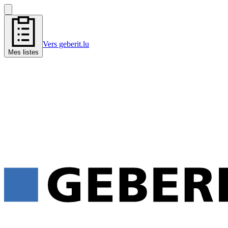
Vers geberit.lu
Mes listes