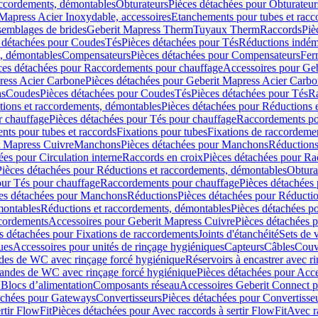
accordements, démontables
Obturateurs
Pièces détachées pour Obturateur
Mapress Acier Inoxydable, accessoires
Etanchements pour tubes et racc
ssemblages de brides
Geberit Mapress Therm
Tuyaux Therm
Raccords
Piè
 détachées pour Coudes
Tés
Pièces détachées pour Tés
Réductions indém
s, démontables
Compensateurs
Pièces détachées pour Compensateurs
Fer
ces détachées pour Raccordements pour chauffage
Accessoires pour Ge
ress Acier Carbone
Pièces détachées pour Geberit Mapress Acier Carb
ns
Coudes
Pièces détachées pour Coudes
Tés
Pièces détachées pour Tés
Ra
ions et raccordements, démontables
Pièces détachées pour Réductions 
r chauffage
Pièces détachées pour Tés pour chauffage
Raccordements po
ts pour tubes et raccords
Fixations pour tubes
Fixations de raccordeme
t Mapress Cuivre
Manchons
Pièces détachées pour Manchons
Réduction
ées pour Circulation interne
Raccords en croix
Pièces détachées pour Ra
Pièces détachées pour Réductions et raccordements, démontables
Obtura
our Tés pour chauffage
Raccordements pour chauffage
Pièces détachées
es détachées pour Manchons
Réductions
Pièces détachées pour Réducti
montables
Réductions et raccordements, démontables
Pièces détachées p
cordements
Accessoires pour Geberit Mapress Cuivre
Pièces détachées 
s détachées pour Fixations de raccordements
Joints d'étanchéité
Sets de 
ues
Accessoires pour unités de rinçage hygiéniques
Capteurs
Câbles
Couve
des de WC avec rinçage forcé hygiénique
Réservoirs à encastrer avec r
mandes de WC avec rinçage forcé hygiénique
Pièces détachées pour Acc
 Blocs d’alimentation
Composants réseau
Accessoires Geberit Connect p
achées pour Gateways
Convertisseurs
Pièces détachées pour Convertisse
rtir FlowFit
Pièces détachées pour Avec raccords à sertir FlowFit
Avec r