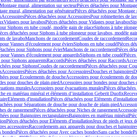
Montage mural, alimentation sur secteur
Pièces détachées pour Montage 
age mural, alimentation par générateur
Pièces détachées pour Montage m
s
Accessoires
Pièces détachées pour Accessoires
Pour robinetteries de la
ux
Vidages pour lavabos
Pièces détachées pour Vidages pour lavabos
Sip
our Siphons en tube coudé, modèle gain de place
Siphons à tube plonge
ièces détachées pour Siphons à tube plongeur pour lavabos, modèle gai
nts de lavabo
Manchons de raccordement
Coudes de raccordement
Reco
 pour Vannes d'écoulement pour éviers
Siphons en tube coudé
Pièces dé
étachées pour Siphons pour évier
Manchons de raccordement
Pièces dét
 pour Vannes d'écoulement pour appareils
Siphons en tube coudé
Pièces
s pour Siphons apparents
Raccords
Pièces détachées pour Raccords
Acces
achées pour Siphons
Coudes de raccordement
Pièces détachées pour Co
s
Accessoires
Pièces détachées pour Accessoires
Douches et baignoires
D
chées pour Ecoulements de douche
Accessoires pour écoulements de do
des pour douches de plain-pied
Accessoires pour bondes pour douches d
cuations murales
Accessoires pour évacuations murales
Pièces détachées
e en matériau minéral et éléments d’installation Geberit Duofix
Receve
aire
Eléments d'installation
Pièces détachées pour Eléments d'installatio
tachées pour Séparations de douche pour douche de plain-pied
Accessoi
hes de rangement
Pièces détachées pour Niches de rangement
Accessoir
chées pour Baignoires rectangulaires
Baignoires en matériau minéral
Pièc
tion
Pièces détachées pour Eléments d'installation
Jeux de pieds et jeux d
res accessoires
Raccordements aux appareils pour douches et baignoire
s bondes
Pièces détachées pour Avec caches bondes
Sans cache bonde
Pi