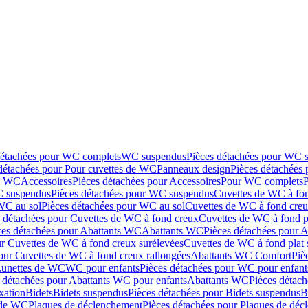
détachées pour WC complets
WC suspendus
Pièces détachées pour WC 
détachées pour Pour cuvettes de WC
Panneaux design
Pièces détachées
de WC
Accessoires
Pièces détachées pour Accessoires
Pour WC complets
 suspendus
Pièces détachées pour WC suspendus
Cuvettes de WC à fo
WC au sol
Pièces détachées pour WC au sol
Cuvettes de WC à fond creux
s détachées pour Cuvettes de WC à fond creux
Cuvettes de WC à fond p
ces détachées pour Abattants WC
Abattants WC
Pièces détachées pour 
ur Cuvettes de WC à fond creux surélevées
Cuvettes de WC à fond plat 
our Cuvettes de WC à fond creux rallongées
Abattants WC Comfort
Piè
Lunettes de WC
WC pour enfants
Pièces détachées pour WC pour enfant
 détachées pour Abattants WC pour enfants
Abattants WC
Pièces détac
ixation
Bidets
Bidets suspendus
Pièces détachées pour Bidets suspendus
B
 de WC
Plaques de déclenchement
Pièces détachées pour Plaques de dé