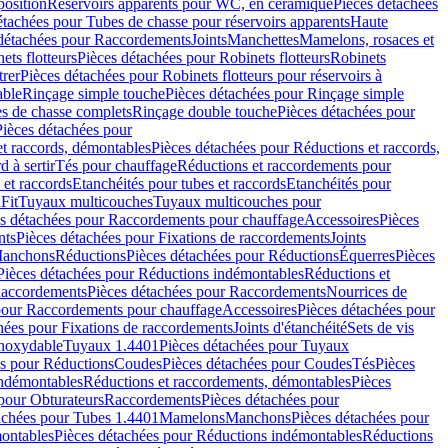
position
Réservoirs apparents pour WC, en céramique
Pièces détachées
étachées pour Tubes de chasse pour réservoirs apparents
Haute
détachées pour Raccordements
Joints
Manchettes
Mamelons, rosaces et
ets flotteurs
Pièces détachées pour Robinets flotteurs
Robinets
trer
Pièces détachées pour Robinets flotteurs pour réservoirs à
able
Rinçage simple touche
Pièces détachées pour Rinçage simple
s de chasse complets
Rinçage double touche
Pièces détachées pour
Pièces détachées pour
t raccords, démontables
Pièces détachées pour Réductions et raccords,
d à sertir
Tés pour chauffage
Réductions et raccordements pour
 et raccords
Etanchéités pour tubes et raccords
Etanchéités pour
Fit
Tuyaux multicouches
Tuyaux multicouches pour
s détachées pour Raccordements pour chauffage
Accessoires
Pièces
nts
Pièces détachées pour Fixations de raccordements
Joints
Manchons
Réductions
Pièces détachées pour Réductions
Équerres
Pièces
Pièces détachées pour Réductions indémontables
Réductions et
accordements
Pièces détachées pour Raccordements
Nourrices de
pour Raccordements pour chauffage
Accessoires
Pièces détachées pour
hées pour Fixations de raccordements
Joints d'étanchéité
Sets de vis
Inoxydable
Tuyaux 1.4401
Pièces détachées pour Tuyaux
es pour Réductions
Coudes
Pièces détachées pour Coudes
Tés
Pièces
indémontables
Réductions et raccordements, démontables
Pièces
pour Obturateurs
Raccordements
Pièces détachées pour
achées pour Tubes 1.4401
Mamelons
Manchons
Pièces détachées pour
ontables
Pièces détachées pour Réductions indémontables
Réductions