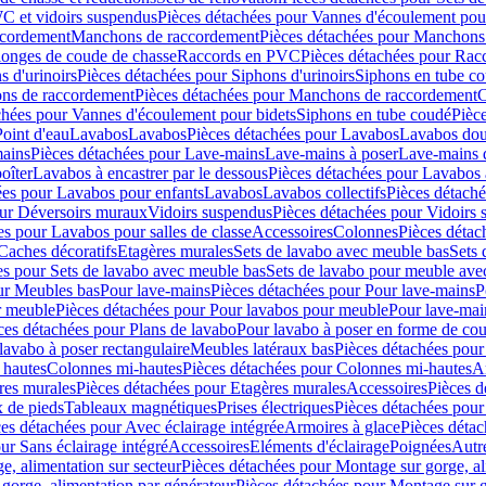
C et vidoirs suspendus
Pièces détachées pour Vannes d'écoulement pou
ccordement
Manchons de raccordement
Pièces détachées pour Manchons
longes de coude de chasse
Raccords en PVC
Pièces détachées pour Ra
s d'urinoirs
Pièces détachées pour Siphons d'urinoirs
Siphons en tube c
ns de raccordement
Pièces détachées pour Manchons de raccordement
C
chées pour Vannes d'écoulement pour bidets
Siphons en tube coudé
Pièc
Point d'eau
Lavabos
Lavabos
Pièces détachées pour Lavabos
Lavabos dou
ains
Pièces détachées pour Lave-mains
Lave-mains à poser
Lave-mains 
oîter
Lavabos à encastrer par le dessous
Pièces détachées pour Lavabos à
ées pour Lavabos pour enfants
Lavabos
Lavabos collectifs
Pièces détaché
our Déversoirs muraux
Vidoirs suspendus
Pièces détachées pour Vidoirs
es pour Lavabos pour salles de classe
Accessoires
Colonnes
Pièces détac
Caches décoratifs
Etagères murales
Sets de lavabo avec meuble bas
Sets 
es pour Sets de lavabo avec meuble bas
Sets de lavabo pour meuble ave
ur Meubles bas
Pour lave-mains
Pièces détachées pour Pour lave-mains
P
r meuble
Pièces détachées pour Pour lavabos pour meuble
Pour lave-mai
ces détachées pour Plans de lavabo
Pour lavabo à poser en forme de cou
lavabo à poser rectangulaire
Meubles latéraux bas
Pièces détachées pour
 hautes
Colonnes mi-hautes
Pièces détachées pour Colonnes mi-hautes
A
res murales
Pièces détachées pour Etagères murales
Accessoires
Pièces d
x de pieds
Tableaux magnétiques
Prises électriques
Pièces détachées pour 
es détachées pour Avec éclairage intégrée
Armoires à glace
Pièces détac
ur Sans éclairage intégré
Accessoires
Eléments d'éclairage
Poignées
Autr
e, alimentation sur secteur
Pièces détachées pour Montage sur gorge, al
gorge, alimentation par générateur
Pièces détachées pour Montage sur g