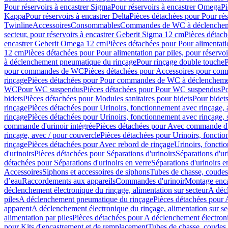
Pour réservoirs à encastrer Sigma
Pour réservoirs à encastrer Omega
Pi
Kappa
Pour réservoirs à encastrer Delta
Pièces détachées pour Pour rés
Twinline
Accessoires
Consommables
Commandes de WC à déclenchemen
secteur, pour réservoirs à encastrer Geberit Sigma 12 cm
Pièces détach
encastrer Geberit Omega 12 cm
Pièces détachées pour Pour alimentati
12 cm
Pièces détachées pour Pour alimentation par piles, pour réservo
à déclenchement pneumatique du rinçage
Pour rinçage double touche
P
pour commandes de WC
Pièces détachées pour Accessoires pour c
rinçage
Pièces détachées pour Pour commandes de WC à déclenchemen
WC
Pour WC suspendus
Pièces détachées pour Pour WC suspendus
P
bidets
Pièces détachées pour Modules sanitaires pour bidets
Pour bidets
rinçage
Pièces détachées pour Urinoirs, fonctionnement avec rinçage, 
rinçage
Pièces détachées pour Urinoirs, fonctionnement avec rinçage, 
commande d'urinoir intégrée
Pièces détachées pour Avec commande d'u
rinçage, avec / pour couvercle
Pièces détachées pour Urinoirs, fonctio
rinçage
Pièces détachées pour Avec rebord de rinçage
Urinoirs, foncti
d'urinoirs
Pièces détachées pour Séparations d'urinoirs
Séparations d'ur
détachées pour Séparations d'urinoirs en verre
Séparations d'urinoirs e
Accessoires
Siphons et accessoires de siphons
Tubes de chasse, coudes
d’eau
Raccordements aux appareils
Commandes d'urinoir
Montage enca
déclenchement électronique du rinçage, alimentation sur secteur
A décl
piles
A déclenchement pneumatique du rinçage
Pièces détachées pour
apparent
A déclenchement électronique du rinçage, alimentation sur se
alimentation par piles
Pièces détachées pour A déclenchement électroni
pour Kits d'encastrement et de remplacement
Tubes de chasse, coudes 