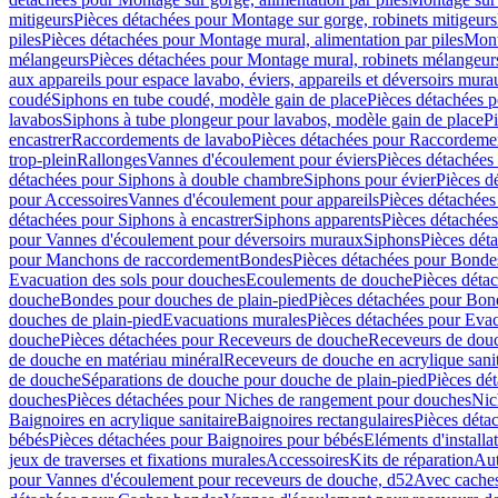
mitigeurs
Pièces détachées pour Montage sur gorge, robinets mitigeurs
piles
Pièces détachées pour Montage mural, alimentation par piles
Mont
mélangeurs
Pièces détachées pour Montage mural, robinets mélangeur
aux appareils pour espace lavabo, éviers, appareils et déversoirs mura
coudé
Siphons en tube coudé, modèle gain de place
Pièces détachées p
lavabos
Siphons à tube plongeur pour lavabos, modèle gain de place
P
encastrer
Raccordements de lavabo
Pièces détachées pour Raccordeme
trop-plein
Rallonges
Vannes d'écoulement pour éviers
Pièces détachées
détachées pour Siphons à double chambre
Siphons pour évier
Pièces d
pour Accessoires
Vannes d'écoulement pour appareils
Pièces détachées
détachées pour Siphons à encastrer
Siphons apparents
Pièces détachée
pour Vannes d'écoulement pour déversoirs muraux
Siphons
Pièces dét
pour Manchons de raccordement
Bondes
Pièces détachées pour Bonde
Evacuation des sols pour douches
Ecoulements de douche
Pièces déta
douche
Bondes pour douches de plain-pied
Pièces détachées pour Bon
douches de plain-pied
Evacuations murales
Pièces détachées pour Eva
douche
Pièces détachées pour Receveurs de douche
Receveurs de douch
de douche en matériau minéral
Receveurs de douche en acrylique sanit
de douche
Séparations de douche pour douche de plain-pied
Pièces dé
douches
Pièces détachées pour Niches de rangement pour douches
Nic
Baignoires en acrylique sanitaire
Baignoires rectangulaires
Pièces déta
bébés
Pièces détachées pour Baignoires pour bébés
Eléments d'installa
jeux de traverses et fixations murales
Accessoires
Kits de réparation
Aut
pour Vannes d'écoulement pour receveurs de douche, d52
Avec cache