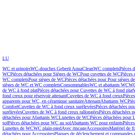
LU
WC et urinoirs
WC-douches Geberit AquaClean
WC complets
Pièces 
WC
Pièces détachées pour Sièges de WC
Pour cuvettes de WC
Pièces 
WC complets
Pour sièges de WC
Pièces détachées pour Pour sièges 
sièges de WC et WC complets
Consommables
WC et abattants WC
WC
de WC à fond plat
Pièces détachées pour Cuvettes de WC à fond plat
fond creux pour réservoir attenant
Cuvettes de WC à fond creux
Pièce
apparents pour WC, en céramique sanitaire
Attenant
Abattants WC
Piè
Comfort
Cuvettes de WC à fond creux surélevées
Pièces détachées po
surélevées
Cuvettes de WC à fond creux rallongées
Pièces détachées p
détachées pour Abattants WC
Lunettes de WC
Pièces détachées pour 
sol
Pièces détachées pour WC au sol
Abattants WC pour enfants
Pièces
Lunettes de WC
WC plain-pied
Avec rinçage
Accessoires
Matériel de f
détachées pour Accessoires
Plaques de déclenchement et commandes