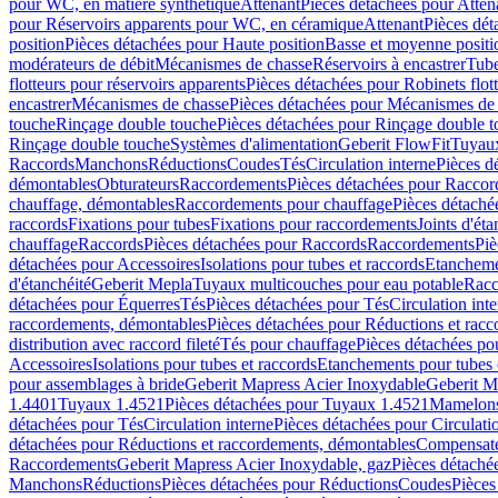
pour WC, en matière synthétique
Attenant
Pièces détachées pour Atten
pour Réservoirs apparents pour WC, en céramique
Attenant
Pièces dét
position
Pièces détachées pour Haute position
Basse et moyenne positi
modérateurs de débit
Mécanismes de chasse
Réservoirs à encastrer
Tube
flotteurs pour réservoirs apparents
Pièces détachées pour Robinets flott
encastrer
Mécanismes de chasse
Pièces détachées pour Mécanismes de
touche
Rinçage double touche
Pièces détachées pour Rinçage double 
Rinçage double touche
Systèmes d'alimentation
Geberit FlowFit
Tuyaux
Raccords
Manchons
Réductions
Coudes
Tés
Circulation interne
Pièces d
démontables
Obturateurs
Raccordements
Pièces détachées pour Racco
chauffage, démontables
Raccordements pour chauffage
Pièces détaché
raccords
Fixations pour tubes
Fixations pour raccordements
Joints d'éta
chauffage
Raccords
Pièces détachées pour Raccords
Raccordements
Piè
détachées pour Accessoires
Isolations pour tubes et raccords
Etanchemen
d'étanchéité
Geberit Mepla
Tuyaux multicouches pour eau potable
Racc
détachées pour Équerres
Tés
Pièces détachées pour Tés
Circulation int
raccordements, démontables
Pièces détachées pour Réductions et rac
distribution avec raccord fileté
Tés pour chauffage
Pièces détachées po
Accessoires
Isolations pour tubes et raccords
Etanchements pour tubes 
pour assemblages à bride
Geberit Mapress Acier Inoxydable
Geberit M
1.4401
Tuyaux 1.4521
Pièces détachées pour Tuyaux 1.4521
Mamelon
détachées pour Tés
Circulation interne
Pièces détachées pour Circulati
détachées pour Réductions et raccordements, démontables
Compensat
Raccordements
Geberit Mapress Acier Inoxydable, gaz
Pièces détaché
Manchons
Réductions
Pièces détachées pour Réductions
Coudes
Pièces