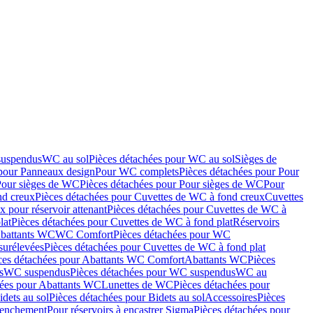
suspendus
WC au sol
Pièces détachées pour WC au sol
Sièges de
 pour Panneaux design
Pour WC complets
Pièces détachées pour Pour
Pour sièges de WC
Pièces détachées pour Pour sièges de WC
Pour
nd creux
Pièces détachées pour Cuvettes de WC à fond creux
Cuvettes
 pour réservoir attenant
Pièces détachées pour Cuvettes de WC à
lat
Pièces détachées pour Cuvettes de WC à fond plat
Réservoirs
Abattants WC
WC Comfort
Pièces détachées pour WC
surélevées
Pièces détachées pour Cuvettes de WC à fond plat
ces détachées pour Abattants WC Comfort
Abattants WC
Pièces
s
WC suspendus
Pièces détachées pour WC suspendus
WC au
hées pour Abattants WC
Lunettes de WC
Pièces détachées pour
idets au sol
Pièces détachées pour Bidets au sol
Accessoires
Pièces
clenchement
Pour réservoirs à encastrer Sigma
Pièces détachées pour