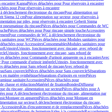
à encastrer Kappa
Pièces détachées pour Pour réservoirs à encastrer
chées pour Pour réservoirs à encastrer
 déclenchement électronique du rinçage
Pour alimentation sur
erit Sigma 12 cm
Pour alimentation sur secteur, pour réservoirs à
imentation par piles, pour réservoirs à encastrer Geberit Sigma
 pneumatique du rinçage
Pièces détachées pour Commandes de WC
ouche
Pièces détachées pour Pour rinçage simple touche
Accessoires
rement
Pour commandes de WC à déclenchement électronique du
 sanitaires pour WC
Pièces détachées pour Modules sanitaires pour
 détachées pour Accessoires
Consommables
Modules sanitaires pour
sol
Urinoirs
Urinoirs, fonctionnement avec rinçage, avec rebord de
rcle
Urinoirs, fonctionnement avec rinçage, sans rebord de
ces détachées pour Commande d'urinoir apparente ou à encastrer
Avec
r Pour commande d'urinoir intégrée
Urinoirs, fonctionnement avec
es détachées pour Sans rebord de rinçage
Avec rebord de
eau
Sans couvercle
Pièces détachées pour Sans couvercle
Séparations
rs en matière synthétique
Séparations d'urinoirs en verre
Pièces
ramique sanitaire
Accessoires
Pièces détachées pour
de chasse et réductions
Matériel de fixation
Bondes
Diffuseur
ue du rinçage, alimentation sur secteur
Pièces détachées pour A
ées pour A déclenchement électronique du rinçage, alimentation par
asic
Montage en apparent
Pièces détachées pour Montage en
imentation sur secteur
A déclenchement électronique du rinçage,
r Accessoires
Kits d'encastrement et de remplacement
Pièces détachées
 rénovation
Plaques de fermeture
Aides à la commande
Raccordements