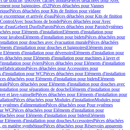
rs de douche, d90
Avec caches bondes
Pièces détachées pour Avec
ement pour baignoires, d52
Pièces détachées pour Vannes
trique
Pièces détachées pour Kits de finition pour vidage
ge excentrique et arrivée d'eau
Pièces détachées pour Kits de finition
hControl
Avec bouchons de bonde
Pièces détachées pour Avec
se d'eau
Geberit Duofix
Parois
Pièces détachées pour Parois
Systèmes
achées pour Eléments d'installation
Eléments d'installation pour
 pour lavabos
Eléments d'installation pour bidets
Pièces détachées pour
nstallation pour douches avec évacuation murale
Pièces détachées
ments d'installation pour douches et baignoires
Eléments pour
r Eléments d'installation pour déversoirs
Eléments d'installation pour
es détachées pour Eléments d'installation pour machines à laver et
installation pour éviers
Pièces détachées pour Eléments d'installation
réfabrications
Pièces détachées pour Accessoires pour
 d'installation pour WC
Pièces détachées pour Eléments d'installation
ces détachées pour Eléments d'installation pour bidets
Eléments
urale
Pièces détachées pour Eléments d'installation pour douches avec
nstallation pour séparations de douche
Eléments d'installation pour
er et lave-vaisselle
Pièces détachées pour Eléments d'installation pour
allation
Pièces détachées pour Modules d'installation
Modules pour
r systèmes d'alimentation
Pièces détachées pour Pour systèmes
pour WC
Pièces détachées pour Eléments d'installation pour
étachées pour Eléments d'installation pour bidets
Eléments
ur Eléments d'installation pour douches
Accessoires
Pièces détachées
 en matière synthétique
Pièces détachées pour Réservoirs apparents