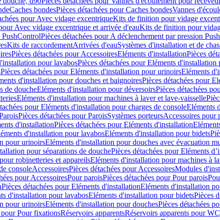
e douche, d90
Pièces détachées pour Vannes d'écoulement pour receveu
nde
Caches bondes
Pièces détachées pour Caches bondes
Vannes d'écoul
achées pour Avec vidage excentrique
Kits de finition pour vidage excen
pour Avec vidage excentrique et arrivée d'eau
Kits de finition pour vida
n PushControl
Pièces détachées pour A déclenchement par pression Pus
res
Kits de raccordement
Arrivées d'eau
Systèmes d'installation et de chas
ires
Pièces détachées pour Accessoires
Eléments d'installation
Pièces dét
'installation pour lavabos
Pièces détachées pour Eléments d'installation
s
Pièces détachées pour Eléments d'installation pour urinoirs
Eléments d'i
ments d'installation pour douches et baignoires
Pièces détachées pour Elé
ns de douche
Eléments d'installation pour déversoirs
Pièces détachées pou
teries
Eléments d'installation pour machines à laver et lave-vaisselle
Pièc
tachées pour Eléments d'installation pour charges de console
Eléments d'
Parois
Pièces détachées pour Parois
Systèmes porteurs
Accessoires pour p
nts d'installation
Pièces détachées pour Eléments d'installation
Eléments
éments d'installation pour lavabos
Eléments d'installation pour bidets
Piè
n pour urinoirs
Eléments d'installation pour douches avec évacuation m
tallation pour séparations de douche
Pièces détachées pour Eléments d’i
pour robinetteries et appareils
Eléments d'installation pour machines à lav
 de console
Accessoires
Pièces détachées pour Accessoires
Modules d'inst
hées pour Accessoires
Pour parois
Pièces détachées pour Pour parois
Pou
n
Pièces détachées pour Eléments d'installation
Eléments d'installation 
s d'installation pour lavabos
Eléments d'installation pour bidets
Pièces d
n pour urinoirs
Eléments d'installation pour douches
Pièces détachées po
 pour Pour fixations
Réservoirs apparents
Réservoirs apparents pour WC,