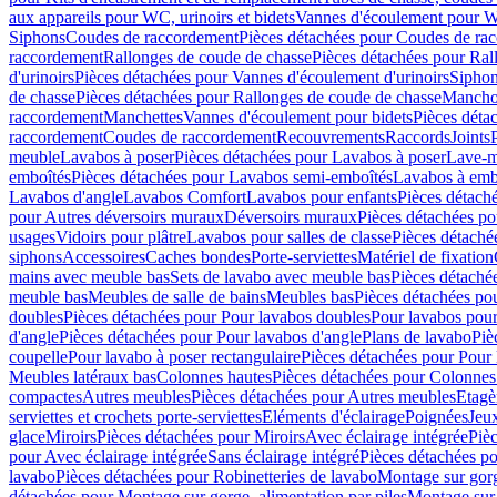
aux appareils pour WC, urinoirs et bidets
Vannes d'écoulement pour W
Siphons
Coudes de raccordement
Pièces détachées pour Coudes de ra
raccordement
Rallonges de coude de chasse
Pièces détachées pour Ral
d'urinoirs
Pièces détachées pour Vannes d'écoulement d'urinoirs
Siphon
de chasse
Pièces détachées pour Rallonges de coude de chasse
Mancho
raccordement
Manchettes
Vannes d'écoulement pour bidets
Pièces déta
raccordement
Coudes de raccordement
Recouvrements
Raccords
Joints
meuble
Lavabos à poser
Pièces détachées pour Lavabos à poser
Lave-m
emboîtés
Pièces détachées pour Lavabos semi-emboîtés
Lavabos à emb
Lavabos d'angle
Lavabos Comfort
Lavabos pour enfants
Pièces détach
pour Autres déversoirs muraux
Déversoirs muraux
Pièces détachées p
usages
Vidoirs pour plâtre
Lavabos pour salles de classe
Pièces détaché
siphons
Accessoires
Caches bondes
Porte-serviettes
Matériel de fixation
mains avec meuble bas
Sets de lavabo avec meuble bas
Pièces détaché
meuble bas
Meubles de salle de bains
Meubles bas
Pièces détachées po
doubles
Pièces détachées pour Pour lavabos doubles
Pour lavabos pou
d'angle
Pièces détachées pour Pour lavabos d'angle
Plans de lavabo
Piè
coupelle
Pour lavabo à poser rectangulaire
Pièces détachées pour Pour 
Meubles latéraux bas
Colonnes hautes
Pièces détachées pour Colonnes
compactes
Autres meubles
Pièces détachées pour Autres meubles
Etagè
serviettes et crochets porte-serviettes
Eléments d'éclairage
Poignées
Jeu
glace
Miroirs
Pièces détachées pour Miroirs
Avec éclairage intégrée
Pièc
pour Avec éclairage intégrée
Sans éclairage intégré
Pièces détachées po
lavabo
Pièces détachées pour Robinetteries de lavabo
Montage sur gorg
détachées pour Montage sur gorge, alimentation par piles
Montage sur 