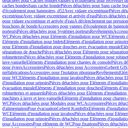
détachées pour Caches bondes
Vannes d'écoulement pour receveurs d
caches bondes
Sans cache bonde
Pièces détachées pour Sans cache bo
d'écoulement pour baignoires, d52
Avec vidage excentrique
Pièces dét
excentrique
Avec vidage excentrique et arrivée d'eau
Pièces détachées 
pour vidage excentrique et arrivée d'eau
A déclenchement par pressio
bouchons de bonde
Accessoires pour vannes d'écoulement de baignoi
porteurs
Pièces détachées pour Systèmes porteurs
Revêtements
Accesso
WC
Pièces détachées pour Eléments d'installation pour WC
Eléments d
Eléments d'installation pour bidets
Eléments d'installation pour urinoir
pour Eléments d'installation pour douches avec évacuation murale
Elé
séparations de douche
Pièces détachées pour Eléments pour séparatio
robinetteries
Pièces détachées pour Eléments d'installation pour robinet
lave-vaisselle
Eléments d'installation pour charges de console
Pièces dé
pour éviers
Accessoires
Pièces détachées pour Accessoires
Geberit GIS
préfabrications
Accessoires pour l'isolation phonique
Revêtements
Eléme
pour WC
Eléments d'installation pour lavabos
Pièces détachées pour El
d'installation pour urinoirs
Pièces détachées pour Eléments d'installatio
évacuation murale
Eléments d’installation pour douches
Eléments d’ins
robinetteries et appareils
Pièces détachées pour Eléments d'installation 
machines à laver et lave-vaisselle
Eléments d'installation pour charges
WC
Pièces détachées pour Modules pour WC
Accessoires
Pièces détac
d'alimentation
Pour évacuation
Geberit Kombifix
Eléments d'installatio
WC
Eléments d'installation pour lavabos
Pièces détachées pour Elément
d'installation pour urinoirs
Pièces détachées pour Eléments d'installatio
pour Accessoires
Pour eléments de WC
Pour fixations
Pièces détachées