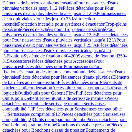
Eléments de barrières anti-condensation
Pour naissances d'eaux
pluviales verticales jusqu'à 12 l/s
Pièces détachées pour Pour
naissances d'eaux pluviales verticales jusqu'à 12 l/s
Pour naissances
d'eaux pluviales verticales jusqu'à 25 l/s
Protection
incendie
Protection incendie pour systèmes d'évacuation
Trop-pleins
de sécurité
Pièces détachées pour Trop-pleins de sécurité
Pour
naissances d'eaux pluviales verticales jusqu'à 12 l/s
Pièces détachées
pour Pour naissances d'eaux pluviales verticales jusqu'à 12 l/s
Pour
naissances d'eaux pluviales verticales jusqu'à 25 l/s
Pièces détachées
pour Pour naissances d'eaux pluviales verticales jusqu'à 25
l/s
Fixations
Système de fixation d40–200
Système de fixation d250–
315
Accessoires
Pièces détachées pour Accessoires
Pour
naissances
Pièces détachées pour Pour naissances
Pour
fixations
Evacuation des toitures conventionnelle
Naissances d'eaux
pluviales
Pièces détachées pour Naissances d'eaux pluviales
Eléments
de barrières anti-condensation
Pièces détachées pour Eléments de
barrières anti-condensation
Accessoires
Outils, composants réseau et
logiciels
Outils
Outils pour Geberit FlowFit
Pièces détachées pour
Outils pour Geberit FlowFit
Outils de sertissage manuels
Pièces
détachées pour Outils de sertissage manuels
Sertisseuses
compatibilité [1]
Pièces détachées pour Sertisseuses compatibilité
[1]
Sertisseuses compatibilité [2]
Pièces détachées pour Sertisseuses
compatibilité [2]
Outils de préparation de tube
Pièces détachées pour
Outils de préparation de tube
Bouchons d'essai de pression
Pièces
détachées pour Bouchons d'essai de pression
Equipements de