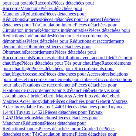
pour eau potable
Raccords
Pièces détachées pour
Raccords
Manchons
Pièces détachées pour
Manchons
Réductions
Pièces détachées pour
Réductions
Équerres
Pièces détachées pour Équerres
Tés
Pièces
détachées pour Tés
Circulation interne
Pièces détachées pour
Circulation interne
Réductions indémontables
Pièces détachées pour
Réductions indémontables
Réductions et raccordements,
démontables
Pièces détachées pour Réductions et raccordements,
démontables
Obturateurs
Pièces détachées pour
Obturateurs
Raccordements
Pièces détachées pour
Raccordements
Nourrices de distribution avec raccord fileté
Tés pour
chauffage
Pièces détachées pour Tés pour chauffage
Raccordements
pour chauffage
Pièces détachées pour Raccordements pour
chauffage
Accessoires
Pièces détachées pour Accessoires
Isolations
pour tubes et raccords
Etanchements pour tubes et raccords
Fixations
pour tubes
Fixations de raccordements
Pièces détachées pour
Fixations de raccordements
Joints d'étanchéité
Sets de vis pour
assemblages à bride
Geberit Mapress Acier Inoxydable
Geberit
Mapress Acier Inoxydable
Pièces détachées pour Geberit Mapress
Acier Inoxydable
Tuyaux 1.4401
Pièces détachées pour Tuyaux
1.4401
Tuyaux 1.4521
Pièces détachées pour Tuyaux
1.4521
Mamelons
Manchons
Pièces détachées pour
Manchons
Réductions
Pièces détachées pour
Réductions
Coudes
Pièces détachées pour Coudes
Tés
Pièces
détachées pour Tés
Circulation interne
Pièces détachées pour