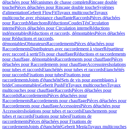
détachées pour Mécanismes de chasse complets
Rinçage double
touche
Pièces détachées pour Rinçage double touche
Systèmes
d'alimentation
Geberit FlowFit
Tuyaux multicouche
Tuyaux
multicouche avec résistance chauffante
Raccords
Pièces détachées
pour Raccords
Manchons
Réductions
Coudes
Tés
Circulation
interne
Pièces détachées pour Circulation interne
Réductions
indémontables
Réductions et raccords, démontables
Pièces détachées
pour Réductions et raccords,
démontables
Obturateurs
Raccordements
Pièces détachées pour
Raccordements
Distributeurs avec raccordement à visser
Répartiteur
avec raccord à sertir
Tés pour chauffage
Réductions et raccordements
pour chauffage, démontables
Raccordements pour chauffage
Pièces
détachées pour Raccordements pour chauffage
Accessoires
Isolations
pour tubes et raccords
Etanchéités pour tubes et raccords
Etanchéités
pour raccords
Fixations pour tubes
Fixations pour
raccordements
Joints d'étanchéité
Sets de vis pour assemblages à
bride
Consommables
Geberit PushFit
Tuyaux multicouches
Tuyaux
multicouches pour chauffage
Raccords
Pièces détachées pour
Raccords
Raccordements
Pièces détachées pour
Raccordements
Raccordements pour chauffage
Pièces détachées pour
Raccordements pour chauffage
Accessoires
Pièces détachées pour
Accessoires
Isolations pour tubes et raccords
Etanchements pour
tubes et raccords
Fixations pour tubes
Fixations de
raccordements
Pièces détachées pour Fixations de
raccordements
Joints d'étanchéité
Geberit Mepla
Tuyaux multicouches