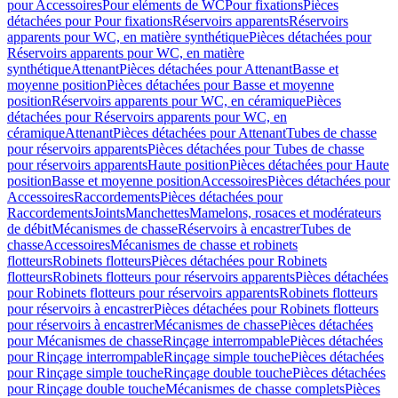
pour Accessoires
Pour eléments de WC
Pour fixations
Pièces
détachées pour Pour fixations
Réservoirs apparents
Réservoirs
apparents pour WC, en matière synthétique
Pièces détachées pour
Réservoirs apparents pour WC, en matière
synthétique
Attenant
Pièces détachées pour Attenant
Basse et
moyenne position
Pièces détachées pour Basse et moyenne
position
Réservoirs apparents pour WC, en céramique
Pièces
détachées pour Réservoirs apparents pour WC, en
céramique
Attenant
Pièces détachées pour Attenant
Tubes de chasse
pour réservoirs apparents
Pièces détachées pour Tubes de chasse
pour réservoirs apparents
Haute position
Pièces détachées pour Haute
position
Basse et moyenne position
Accessoires
Pièces détachées pour
Accessoires
Raccordements
Pièces détachées pour
Raccordements
Joints
Manchettes
Mamelons, rosaces et modérateurs
de débit
Mécanismes de chasse
Réservoirs à encastrer
Tubes de
chasse
Accessoires
Mécanismes de chasse et robinets
flotteurs
Robinets flotteurs
Pièces détachées pour Robinets
flotteurs
Robinets flotteurs pour réservoirs apparents
Pièces détachées
pour Robinets flotteurs pour réservoirs apparents
Robinets flotteurs
pour réservoirs à encastrer
Pièces détachées pour Robinets flotteurs
pour réservoirs à encastrer
Mécanismes de chasse
Pièces détachées
pour Mécanismes de chasse
Rinçage interrompable
Pièces détachées
pour Rinçage interrompable
Rinçage simple touche
Pièces détachées
pour Rinçage simple touche
Rinçage double touche
Pièces détachées
pour Rinçage double touche
Mécanismes de chasse complets
Pièces