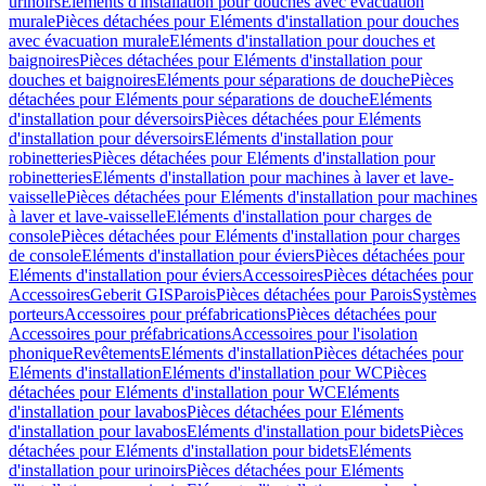
urinoirs
Eléments d'installation pour douches avec évacuation
murale
Pièces détachées pour Eléments d'installation pour douches
avec évacuation murale
Eléments d'installation pour douches et
baignoires
Pièces détachées pour Eléments d'installation pour
douches et baignoires
Eléments pour séparations de douche
Pièces
détachées pour Eléments pour séparations de douche
Eléments
d'installation pour déversoirs
Pièces détachées pour Eléments
d'installation pour déversoirs
Eléments d'installation pour
robinetteries
Pièces détachées pour Eléments d'installation pour
robinetteries
Eléments d'installation pour machines à laver et lave-
vaisselle
Pièces détachées pour Eléments d'installation pour machines
à laver et lave-vaisselle
Eléments d'installation pour charges de
console
Pièces détachées pour Eléments d'installation pour charges
de console
Eléments d'installation pour éviers
Pièces détachées pour
Eléments d'installation pour éviers
Accessoires
Pièces détachées pour
Accessoires
Geberit GIS
Parois
Pièces détachées pour Parois
Systèmes
porteurs
Accessoires pour préfabrications
Pièces détachées pour
Accessoires pour préfabrications
Accessoires pour l'isolation
phonique
Revêtements
Eléments d'installation
Pièces détachées pour
Eléments d'installation
Eléments d'installation pour WC
Pièces
détachées pour Eléments d'installation pour WC
Eléments
d'installation pour lavabos
Pièces détachées pour Eléments
d'installation pour lavabos
Eléments d'installation pour bidets
Pièces
détachées pour Eléments d'installation pour bidets
Eléments
d'installation pour urinoirs
Pièces détachées pour Eléments