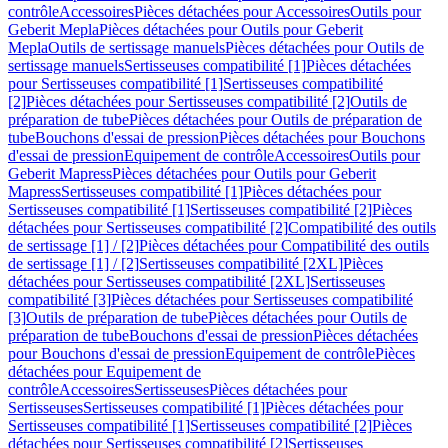
contrôle
Accessoires
Pièces détachées pour Accessoires
Outils pour
Geberit Mepla
Pièces détachées pour Outils pour Geberit
Mepla
Outils de sertissage manuels
Pièces détachées pour Outils de
sertissage manuels
Sertisseuses compatibilité [1]
Pièces détachées
pour Sertisseuses compatibilité [1]
Sertisseuses compatibilité
[2]
Pièces détachées pour Sertisseuses compatibilité [2]
Outils de
préparation de tube
Pièces détachées pour Outils de préparation de
tube
Bouchons d'essai de pression
Pièces détachées pour Bouchons
d'essai de pression
Equipement de contrôle
Accessoires
Outils pour
Geberit Mapress
Pièces détachées pour Outils pour Geberit
Mapress
Sertisseuses compatibilité [1]
Pièces détachées pour
Sertisseuses compatibilité [1]
Sertisseuses compatibilité [2]
Pièces
détachées pour Sertisseuses compatibilité [2]
Compatibilité des outils
de sertissage [1] / [2]
Pièces détachées pour Compatibilité des outils
de sertissage [1] / [2]
Sertisseuses compatibilité [2XL]
Pièces
détachées pour Sertisseuses compatibilité [2XL]
Sertisseuses
compatibilité [3]
Pièces détachées pour Sertisseuses compatibilité
[3]
Outils de préparation de tube
Pièces détachées pour Outils de
préparation de tube
Bouchons d'essai de pression
Pièces détachées
pour Bouchons d'essai de pression
Equipement de contrôle
Pièces
détachées pour Equipement de
contrôle
Accessoires
Sertisseuses
Pièces détachées pour
Sertisseuses
Sertisseuses compatibilité [1]
Pièces détachées pour
Sertisseuses compatibilité [1]
Sertisseuses compatibilité [2]
Pièces
détachées pour Sertisseuses compatibilité [2]
Sertisseuses