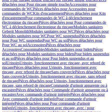
détachées pour Pour rinçage simple touche
Accessoires pour
commandes de WC
Pièces détachées pour Accessoires pour
commandes de WC
Kits d'encastrement
Pièces détachées pour Kits
d'encastrement
Pour commandes de WC à déclenchement
électronique du rinçage
Pièces détachées pour Pour commandes de
WC à déclenchement électronique du rinçage
Modules sanitaires
Geberit Monolith
Modules sanitaires pour WC
Pièces détachées pour
Modules sanitaires pour WC
Pour WC suspendus
Pièces détachées
pour Pour WC suspendus
Pour WC au sol
Pièces détachées pour
Pour WC au sol
Accessoires
Pièces détachées pour
Accessoires
Consommables
Modules sanitaires pour bidets
Pièces
détachées pour Modules sanitaires pour bidets
Pour bidets suspendus
et au sol
Pièces détachées pour Pour bidets suspendus et au
sol
Urinoirs
Urinoirs, fonctionnement avec rinçage, avec rebord de
rinçage
Pièces détachées pour Urinoirs, fonctionnement avec
rinçage, avec rebord de rinçage
Sans couvercle
Pièces détachées pour
Sans couvercle
Urinoirs, fonctionnement avec rinçage, sans rebord
de rinçage
Pièces détachées pour Urinoirs, fonctionnement avec
rinçage, sans rebord de rinçage
Commande d'urinoir apparente ou à
encastrer
Pièces détachées pour Commande d'urinoir apparente ou à
encastrer
Avec commande d'urinoir intégrée
Pièces détachées pour
Avec commande d'urinoir intégrée
Pour commande d'urinoir
intégrée
Pièces détachées pour Pour commande d'urinoir
intégrée
Urinoirs, fonctionnement avec rinçage, avec / pour