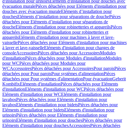
d'installation pour urinoirs
Eléments d'installation pour douches avec
évacuation murale
Pièces détachées pour Eléments d'installation pour
douches avec évacuation murale
Eléments d’installation pour
douches
Eléments d’installation pour séparations de douche
Pièces
détachées pour Eléments d’installation pour séparations de
douche
Eléments d'installation pour robinetteries et appareils
Pièces
détachées pour Eléments d'installation pour robinetteries et
appareils
Eléments d'installation pour machines à laver et lave-
vaisselle
Pièces détachées pour Eléments d'installation pour machines
à laver et lave-vaisselle
Eléments d'installation pour charges de
console
Accessoires
Pièces détachées pour Accessoires
Modules
d'installation
Pièces détachées pour Modules d'installation
Modules
pour WC
Pièces détachées pour Modules pour
WC
Accessoires
Pièces détachées pour Accessoires
Pour parois
Pièces
détachées pour Pour parois
Pour systèmes d'alimentation
Pièces
détachées pour Pour systèmes d'alimentation
Pour évacuation
Geberit
Kombifix
Eléments d'installation
Pièces détachées pour Eléments
d'installation
Eléments d'installation pour WC
Pièces détachées pour
Eléments d'installation pour WC
Eléments d'installation pour
lavabos
Pièces détachées pour Eléments d'installation pour
lavabos
Eléments d'installation pour bidets
Pièces détachées pour
Eléments d'installation pour bidets
Eléments d'installation pour
urinoirs
Pièces détachées pour Eléments d'installation pour
urinoirs
Eléments d'installation pour douches
Pièces détachées pour
Eléments d'installation pour douches
Accessoires
Pièces détachées