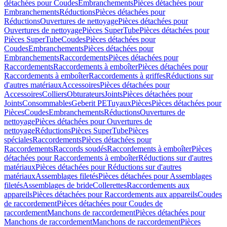
détachées pour Coudes
Embranchements
Pièces détachées pour
Embranchements
Réductions
Pièces détachées pour
Réductions
Ouvertures de nettoyage
Pièces détachées pour
Ouvertures de nettoyage
Pièces SuperTube
Pièces détachées pour
Pièces SuperTube
Coudes
Pièces détachées pour
Coudes
Embranchements
Pièces détachées pour
Embranchements
Raccordements
Pièces détachées pour
Raccordements
Raccordements à emboîter
Pièces détachées pour
Raccordements à emboîter
Raccordements à griffes
Réductions sur
d'autres matériaux
Accessoires
Pièces détachées pour
Accessoires
Colliers
Obturateurs
Joints
Pièces détachées pour
Joints
Consommables
Geberit PE
Tuyaux
Pièces
Pièces détachées pour
Pièces
Coudes
Embranchements
Réductions
Ouvertures de
nettoyage
Pièces détachées pour Ouvertures de
nettoyage
Réductions
Pièces SuperTube
Pièces
spéciales
Raccordements
Pièces détachées pour
Raccordements
Raccords soudés
Raccordements à emboîter
Pièces
détachées pour Raccordements à emboîter
Réductions sur d'autres
matériaux
Pièces détachées pour Réductions sur d'autres
matériaux
Assemblages filetés
Pièces détachées pour Assemblages
filetés
Assemblages de bride
Collerettes
Raccordements aux
appareils
Pièces détachées pour Raccordements aux appareils
Coudes
de raccordement
Pièces détachées pour Coudes de
raccordement
Manchons de raccordement
Pièces détachées pour
Manchons de raccordement
Manchons de raccordement
Pièces