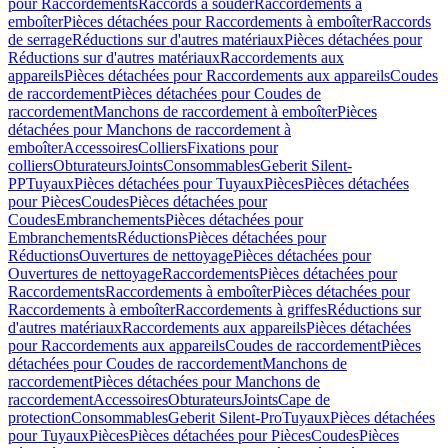
pour Raccordements
Raccords à souder
Raccordements à
emboîter
Pièces détachées pour Raccordements à emboîter
Raccords
de serrage
Réductions sur d'autres matériaux
Pièces détachées pour
Réductions sur d'autres matériaux
Raccordements aux
appareils
Pièces détachées pour Raccordements aux appareils
Coudes
de raccordement
Pièces détachées pour Coudes de
raccordement
Manchons de raccordement à emboîter
Pièces
détachées pour Manchons de raccordement à
emboîter
Accessoires
Colliers
Fixations pour
colliers
Obturateurs
Joints
Consommables
Geberit Silent-
PP
Tuyaux
Pièces détachées pour Tuyaux
Pièces
Pièces détachées
pour Pièces
Coudes
Pièces détachées pour
Coudes
Embranchements
Pièces détachées pour
Embranchements
Réductions
Pièces détachées pour
Réductions
Ouvertures de nettoyage
Pièces détachées pour
Ouvertures de nettoyage
Raccordements
Pièces détachées pour
Raccordements
Raccordements à emboîter
Pièces détachées pour
Raccordements à emboîter
Raccordements à griffes
Réductions sur
d'autres matériaux
Raccordements aux appareils
Pièces détachées
pour Raccordements aux appareils
Coudes de raccordement
Pièces
détachées pour Coudes de raccordement
Manchons de
raccordement
Pièces détachées pour Manchons de
raccordement
Accessoires
Obturateurs
Joints
Cape de
protection
Consommables
Geberit Silent-Pro
Tuyaux
Pièces détachées
pour Tuyaux
Pièces
Pièces détachées pour Pièces
Coudes
Pièces