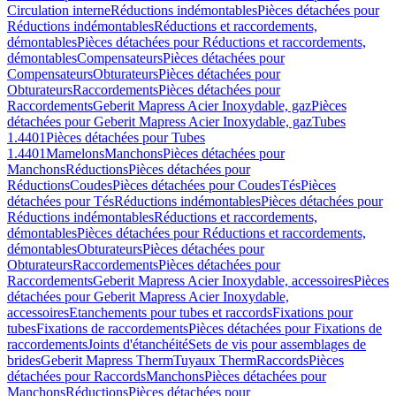
Circulation interne
Réductions indémontables
Pièces détachées pour
Réductions indémontables
Réductions et raccordements,
démontables
Pièces détachées pour Réductions et raccordements,
démontables
Compensateurs
Pièces détachées pour
Compensateurs
Obturateurs
Pièces détachées pour
Obturateurs
Raccordements
Pièces détachées pour
Raccordements
Geberit Mapress Acier Inoxydable, gaz
Pièces
détachées pour Geberit Mapress Acier Inoxydable, gaz
Tubes
1.4401
Pièces détachées pour Tubes
1.4401
Mamelons
Manchons
Pièces détachées pour
Manchons
Réductions
Pièces détachées pour
Réductions
Coudes
Pièces détachées pour Coudes
Tés
Pièces
détachées pour Tés
Réductions indémontables
Pièces détachées pour
Réductions indémontables
Réductions et raccordements,
démontables
Pièces détachées pour Réductions et raccordements,
démontables
Obturateurs
Pièces détachées pour
Obturateurs
Raccordements
Pièces détachées pour
Raccordements
Geberit Mapress Acier Inoxydable, accessoires
Pièces
détachées pour Geberit Mapress Acier Inoxydable,
accessoires
Etanchements pour tubes et raccords
Fixations pour
tubes
Fixations de raccordements
Pièces détachées pour Fixations de
raccordements
Joints d'étanchéité
Sets de vis pour assemblages de
brides
Geberit Mapress Therm
Tuyaux Therm
Raccords
Pièces
détachées pour Raccords
Manchons
Pièces détachées pour
Manchons
Réductions
Pièces détachées pour