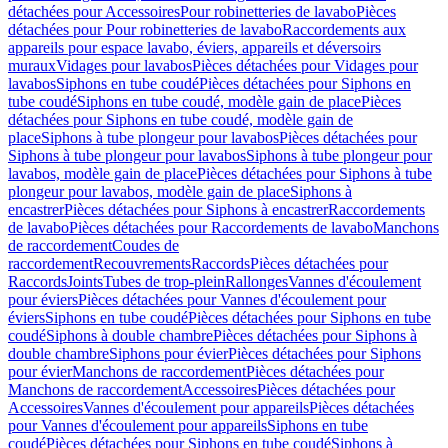
détachées pour Accessoires
Pour robinetteries de lavabo
Pièces
détachées pour Pour robinetteries de lavabo
Raccordements aux
appareils pour espace lavabo, éviers, appareils et déversoirs
muraux
Vidages pour lavabos
Pièces détachées pour Vidages pour
lavabos
Siphons en tube coudé
Pièces détachées pour Siphons en
tube coudé
Siphons en tube coudé, modèle gain de place
Pièces
détachées pour Siphons en tube coudé, modèle gain de
place
Siphons à tube plongeur pour lavabos
Pièces détachées pour
Siphons à tube plongeur pour lavabos
Siphons à tube plongeur pour
lavabos, modèle gain de place
Pièces détachées pour Siphons à tube
plongeur pour lavabos, modèle gain de place
Siphons à
encastrer
Pièces détachées pour Siphons à encastrer
Raccordements
de lavabo
Pièces détachées pour Raccordements de lavabo
Manchons
de raccordement
Coudes de
raccordement
Recouvrements
Raccords
Pièces détachées pour
Raccords
Joints
Tubes de trop-plein
Rallonges
Vannes d'écoulement
pour éviers
Pièces détachées pour Vannes d'écoulement pour
éviers
Siphons en tube coudé
Pièces détachées pour Siphons en tube
coudé
Siphons à double chambre
Pièces détachées pour Siphons à
double chambre
Siphons pour évier
Pièces détachées pour Siphons
pour évier
Manchons de raccordement
Pièces détachées pour
Manchons de raccordement
Accessoires
Pièces détachées pour
Accessoires
Vannes d'écoulement pour appareils
Pièces détachées
pour Vannes d'écoulement pour appareils
Siphons en tube
coudé
Pièces détachées pour Siphons en tube coudé
Siphons à