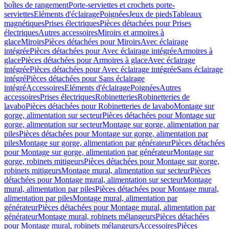
boîtes de rangement
Porte-serviettes et crochets porte-
serviettes
Eléments d'éclairage
Poignées
Jeux de pieds
Tableaux
magnétiques
Prises électriques
Pièces détachées pour Prises
électriques
Autres accessoires
Miroirs et armoires à
glace
Miroirs
Pièces détachées pour Miroirs
Avec éclairage
intégrée
Pièces détachées pour Avec éclairage intégrée
Armoires à
glace
Pièces détachées pour Armoires à glace
Avec éclairage
intégrée
Pièces détachées pour Avec éclairage intégrée
Sans éclairage
intégré
Pièces détachées pour Sans éclairage
intégré
Accessoires
Eléments d'éclairage
Poignées
Autres
accessoires
Prises électriques
Robinetteries
Robinetteries de
lavabo
Pièces détachées pour Robinetteries de lavabo
Montage sur
gorge, alimentation sur secteur
Pièces détachées pour Montage sur
gorge, alimentation sur secteur
Montage sur gorge, alimentation par
piles
Pièces détachées pour Montage sur gorge, alimentation par
piles
Montage sur gorge, alimentation par générateur
Pièces détachées
pour Montage sur gorge, alimentation par générateur
Montage sur
gorge, robinets mitigeurs
Pièces détachées pour Montage sur gorge,
robinets mitigeurs
Montage mural, alimentation sur secteur
Pièces
détachées pour Montage mural, alimentation sur secteur
Montage
mural, alimentation par piles
Pièces détachées pour Montage mural,
alimentation par piles
Montage mural, alimentation par
générateur
Pièces détachées pour Montage mural, alimentation par
générateur
Montage mural, robinets mélangeurs
Pièces détachées
pour Montage mural, robinets mélangeurs
Accessoires
Pièces