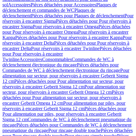
sol
Accessoires
Pièces détachées pour Accessoires
Plaques de
déclenchement et commandes de WC
Plaques de
déclenchement
Pièces détachées pour Plaques de déclenchement
Pour
réservoirs à encastrer Sigma
Pièces détachées pour Pour réservoirs à
encastrer Sigma
Pour réservoirs à encastrer Omega
Pièces détachées
pour Pour réservoirs à encastrer Omega
Pour réservoirs à encastrer
Kappa
Pièces détachées pour Pour réservoirs à encastrer Kappa
Pour
réservoirs à encastrer Delta
Pièces détachées pour Pour réservoirs à
encastrer Delta
Pour réservoirs à encastrer Twinline
Pièces détachées
pour Pour réservoirs à encastrer
Twinline
Accessoires
Consommables
Commandes de WC à
déclenchement électronique du rinçage
Pièces détachées pour
Commandes de WC à déclenchement électronique du rinçage
Pour
alimentation sur secteur, pour réservoirs à encastrer Geberit Sigma
12 cm
Pièces détachées pour Pour alimentation sur secteur, pour
réservoirs à encastrer Geberit Sigma 12 cm
Pour alimentation sur
secteur, pour réservoirs à encastrer Geberit Omega 12 cm
Pièces
détachées pour Pour alimentation sur secteur, pour réservoirs à
encastrer Geberit Omega 12 cm
Pour alimentation par piles, pour
réservoirs à encastrer Geberit Sigma 12 cm
Pièces détachées pour
Pour alimentation par piles, pour réservoirs à encastrer Geberit
Sigma 12 cm
Commandes de WC à déclenchement pneumatique du
rinçage
Pièces détachées pour Commandes de WC à déclenchement
pneumatique du rinçage
Pour rinçage double touche
Pièces détachées
pour Pour rinçage double touche
Pour rinçage simple touche
Pièces