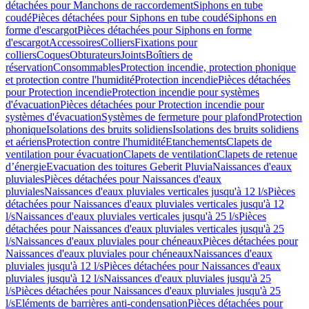
détachées pour Manchons de raccordement
Siphons en tube
coudé
Pièces détachées pour Siphons en tube coudé
Siphons en
forme d'escargot
Pièces détachées pour Siphons en forme
d'escargot
Accessoires
Colliers
Fixations pour
colliers
Coques
Obturateurs
Joints
Boîtiers de
réservation
Consommables
Protection incendie, protection phonique
et protection contre l'humidité
Protection incendie
Pièces détachées
pour Protection incendie
Protection incendie pour systèmes
d'évacuation
Pièces détachées pour Protection incendie pour
systèmes d'évacuation
Systèmes de fermeture pour plafond
Protection
phonique
Isolations des bruits solidiens
Isolations des bruits solidiens
et aériens
Protection contre l'humidité
Etanchements
Clapets de
ventilation pour évacuation
Clapets de ventilation
Clapets de retenue
d’énergie
Evacuation des toitures Geberit Pluvia
Naissances d'eaux
pluviales
Pièces détachées pour Naissances d'eaux
pluviales
Naissances d'eaux pluviales verticales jusqu'à 12 l/s
Pièces
détachées pour Naissances d'eaux pluviales verticales jusqu'à 12
l/s
Naissances d'eaux pluviales verticales jusqu'à 25 l/s
Pièces
détachées pour Naissances d'eaux pluviales verticales jusqu'à 25
l/s
Naissances d'eaux pluviales pour chéneaux
Pièces détachées pour
Naissances d'eaux pluviales pour chéneaux
Naissances d'eaux
pluviales jusqu'à 12 l/s
Pièces détachées pour Naissances d'eaux
pluviales jusqu'à 12 l/s
Naissances d'eaux pluviales jusqu'à 25
l/s
Pièces détachées pour Naissances d'eaux pluviales jusqu'à 25
l/s
Eléments de barrières anti-condensation
Pièces détachées pour