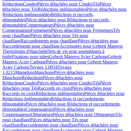
Réductions
Coudes
Pièces détachées pour Coudes
Tés
Pièces
détachées pour Tés
Réductions indémontables
Pièces détachées pour
Réductions indémontables
Réductions et raccords,
démontables
Pièces détachées pour Réductions et raccords,
démontables
Compensateurs
Pièces détachées pour
Compensateurs
Fermetures
Pièces détachées pour Fermetures
Tés
pour chauffage
Pièces détachées pour Tés pour
chauffage
Raccordements pour chauffage
Pièces détachées pour
Raccordements pour chauffage
Accessoires pour Geberit Mapress
Therm
Joints d'étanchéité
Sets de vis pour assemblages à
bride
Fixations pour tubes
Geberit Mapress Acier Carbone
Geberit
Mapress Acier Carbone
Pièces détachées pour Geberit Mapress
Acier Carbone
Tuyaux 1.0034
Tuyaux
1.0215
Mamelons
Manchons
Pièces détachées pour
Manchons
Réductions
Pièces détachées pour
Réductions
Coudes
Pièces détachées pour Coudes
Tés
Pièces
détachées pour Tés
Raccords en croix
Pièces détachées pour
Raccords en croix
Réductions indémontables
Pièces détachées pour
Réductions indémontables
Réductions et raccordements,
démontables
Pièces détachées pour Réductions et raccordements,
démontables
Compensateurs
Pièces détachées pour
Compensateurs
Obturateurs
Pièces détachées pour Obturateurs
Tés
pour chauffage
Pièces détachées pour Tés pour
chauffage
Raccordements pour chauffage
Pièces détachées pour
Raccordements pour chauffage
Accessoires pour Geberit Mapress