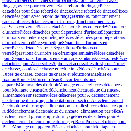
couvercle
Pièces détachées pour Urinoirs, fonctionnement avec
rinçage, avec / pour couvercle
Sans rebord de rinçage
Pièces
détachées pour Sans rebord de rinçage
Avec rebord de rinçage
Pièces
détachées pour Avec rebord de rinçage
Urinoirs, fonctionnement
sans eau
Pièces détachées pour Urinoirs, fonctionnement sans
eau
Sans couvercle
Pièces détachées pour Sans couvercle
Séparations
d'urinoirs
Pièces détachées pour Séparations d'urinoirs
Séparations
d'urinoirs en matière synthétique
Pièces détachées pour Séparations
d'urinoirs en matière synthétique
Séparations d'urinoirs en
verre
Pièces détachées pour Séparations d'urinoirs en
verre
Séparations d'urinoirs en céramique sanitaire
Pièces détachées
pour Séparations d'urinoirs en céramique sanitaire
Accessoires
Pièces
détachées pour Accessoires
Siphons et accessoires de siphons
Tubes
de chasse, coudes de chasse et réductions
Pièces détachées pour
Tubes de chasse, coudes de chasse et réductions
Matériel de
fixation
Bondes
Diffuseur d’eau
Raccordements aux
appareils
Commandes d'urinoir
Montage encastré
Pièces détachées
pour Montage encastré
A déclenchement électronique du rinçage,
alimentation sur secteur
Pièces détachées pour A déclenchement
électronique du rinçage, alimentation sur secteur
A déclenchement
électronique du rinçage, alimentation par piles
Pièces détachées pour
A déclenchement électronique du rinçage, alimentation par piles
A
déclenchement pneumatique du rinçage
Pièces détachées pour A
déclenchement pneumatique du rinçage
Basic
Pièces détachées pour
Basic
Montage en apparent
Pièces détachées pour Montage en