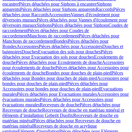
encastrer
Pièces détachées pour Siphons à encastrer
Siphons
apparents
Pièces détachées pour Siphons apparents
Raccords
Pièces
détachées pour Raccords
Accessoires
Vannes d'écoulement pour
déversoirs muraux
Pièces détachées pour Vannes d'écoulement pour
déversoirs muraux
Siphons
Pièces détachées pour Siphons
Coudes de
raccordement
Pièces détachées pour Coudes de
raccordement
Manchons de raccordement
Pièces détachées pour
Manchons de raccordement
Bondes
Pièces détachées pour
Bondes
Accessoires
Pièces détachées pour Accessoires
Douches et
baignoires
Douches
Evacuation des sols pour douches
Pièces
détachées pour Evacuation des sols pour douches
Ecoulements de
douche
Pièces détachées pour Ecoulements de douche
Accessoires
pour écoulements de douche
Pièces détachées pour Accessoires pour
écoulements de douche
Bondes pour douches de plain-pied
Pièces
détachées pour Bondes pour douches de plain-pied
Accessoires pour
bondes pour douches de plain-pied
Pièces détachées pour
Accessoires pour bondes pour douches de plain-pied
Evacuations
murales
Pièces détachées pour Evacuations murales
Accessoires pour
évacuations murales
Pièces détachées pour Accessoires pour
évacuations murales
Receveurs de douche
Pièces détachées pour
Receveurs de douche
Receveurs de douche en matériau minéral et
éléments d’installation Geberit Duofix
Receveurs de douche en
matériau minéral
Pièces détachées pour Receveurs de douche en
matériau minéral
Receveurs de douche en acrylique
sanitaire
Eléments d'installation
Pièces détachées pour Eléments