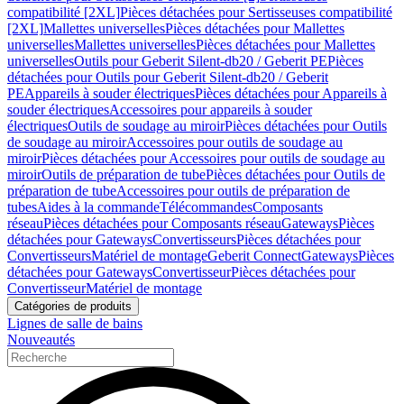
compatibilité [2XL]
Pièces détachées pour Sertisseuses compatibilité
[2XL]
Mallettes universelles
Pièces détachées pour Mallettes
universelles
Mallettes universelles
Pièces détachées pour Mallettes
universelles
Outils pour Geberit Silent-db20 / Geberit PE
Pièces
détachées pour Outils pour Geberit Silent-db20 / Geberit
PE
Appareils à souder électriques
Pièces détachées pour Appareils à
souder électriques
Accessoires pour appareils à souder
électriques
Outils de soudage au miroir
Pièces détachées pour Outils
de soudage au miroir
Accessoires pour outils de soudage au
miroir
Pièces détachées pour Accessoires pour outils de soudage au
miroir
Outils de préparation de tube
Pièces détachées pour Outils de
préparation de tube
Accessoires pour outils de préparation de
tubes
Aides à la commande
Télécommandes
Composants
réseau
Pièces détachées pour Composants réseau
Gateways
Pièces
détachées pour Gateways
Convertisseurs
Pièces détachées pour
Convertisseurs
Matériel de montage
Geberit Connect
Gateways
Pièces
détachées pour Gateways
Convertisseur
Pièces détachées pour
Convertisseur
Matériel de montage
Catégories de produits
Lignes de salle de bains
Nouveautés