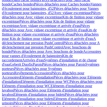
bonde
Caches bondes
Pièces détachées pour Caches bondes
Vannes
d'écoulement pour baignoires, d52
Pièces détachées pour Vannes
d'écoulement pour baignoires, d52
Avec vidage excentrique
Pièces
détachées pour Avec vidage excentrique
Kits de finition pour vidage
excentrique
Pièces détachées pour Kits de finition pour vidage
excentrique
Avec vidage excentrique et arrivée d'eau
Pièces
détachées pour Avec vidage excentrique et arrivée d'eau
Kits de
finition pour vidage excentrique et arrivée d'eau
Pièces détachées
pour Kits de finition pour vidage excentrique et arrivée d'eau
A
déclenchement par pression PushControl
Pièces détachées pour A
déclenchement par pression PushControl
Avec bouchons de
bonde
Pièces détachées pour Avec bouchons de bonde
Accessoires
pour vannes d'écoulement de baignoires
Kits de
raccordement
Arrivées d'eau
Systèmes d'installation et de chasse
d'eau
Geberit Duofix
Parois
Pièces détachées pour Parois
Systèmes
porteurs
Pièces détachées pour Systèmes
porteurs
Revêtements
Accessoires
Pièces détachées pour
Accessoires
Eléments d'installation
Pièces détachées pour Eléments
d'installation
Eléments d'installation pour WC
Pièces détachées pour
Eléments d'installation pour WC
Eléments d'installation pour
lavabos
Pièces détachées pour Eléments d'installation pour
lavabos
Eléments d'installation pour bidets
Pièces détachées pour
Eléments d'installation pour bidets
Eléments d'installation pour
urinoirs
Pièces détachées pour Eléments d'installation pour