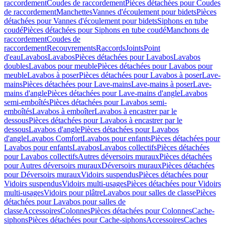
raccordement
Coudes de raccordement
Pièces détachées pour Coudes
de raccordement
Manchettes
Vannes d'écoulement pour bidets
Pièces
détachées pour Vannes d'écoulement pour bidets
Siphons en tube
coudé
Pièces détachées pour Siphons en tube coudé
Manchons de
raccordement
Coudes de
raccordement
Recouvrements
Raccords
Joints
Point
d'eau
Lavabos
Lavabos
Pièces détachées pour Lavabos
Lavabos
doubles
Lavabos pour meuble
Pièces détachées pour Lavabos pour
meuble
Lavabos à poser
Pièces détachées pour Lavabos à poser
Lave-
mains
Pièces détachées pour Lave-mains
Lave-mains à poser
Lave-
mains d'angle
Pièces détachées pour Lave-mains d'angle
Lavabos
semi-emboîtés
Pièces détachées pour Lavabos semi-
emboîtés
Lavabos à emboîter
Lavabos à encastrer par le
dessous
Pièces détachées pour Lavabos à encastrer par le
dessous
Lavabos d'angle
Pièces détachées pour Lavabos
d'angle
Lavabos Comfort
Lavabos pour enfants
Pièces détachées pour
Lavabos pour enfants
Lavabos
Lavabos collectifs
Pièces détachées
pour Lavabos collectifs
Autres déversoirs muraux
Pièces détachées
pour Autres déversoirs muraux
Déversoirs muraux
Pièces détachées
pour Déversoirs muraux
Vidoirs suspendus
Pièces détachées pour
Vidoirs suspendus
Vidoirs multi-usages
Pièces détachées pour Vidoirs
multi-usages
Vidoirs pour plâtre
Lavabos pour salles de classe
Pièces
détachées pour Lavabos pour salles de
classe
Accessoires
Colonnes
Pièces détachées pour Colonnes
Cache-
siphons
Pièces détachées pour Cache-siphons
Accessoires
Caches