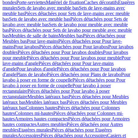
bondes
Porte-serviettes
Matériel de fixation
Caches décoratifs
Etagères
murales
Sets de lavabo avec meuble bas
Sets de lave-mains avec
meuble bas
Pièces détachées pour Sets de lave-mains avec meuble
bas
Sets de lavabo avec meuble bas
Pièces détachées pour Sets de
lavabo avec meuble bas
Sets de lavabo pour meuble avec meuble
bas
Pièces détachées pour Sets de lavabo pour meuble avec meuble
bas
Meubles de salle de bains
Meubles bas
Pièces détachées pour
Meubles bas
Pour lave-mains
Pièces détachées pour Pour lave-
mains
Pour lavabos
Pièces détachées pour Pour lavabos
Pour lavabos
doubles
Pièces détachées pour Pour lavabos doubles
Pour lavabos
pour meuble
Pièces détachées pour Pour lavabos pour meuble
Pour
lave-mains d'angle
Pièces détachées pour Pour lave-mains
d'angle
Pour lavabos d'angle
Pièces détachées pour Pour lavabos
d'angle
Plans de lavabo
Pièces détachées pour Plans de lavabo
Pour
lavabo à poser en forme de coupelle
Pièces détachées pour Pour
lavabo à poser en forme de coupelle
Pour lavabo à poser
rectangulaire
Pièces détachées pour Pour lavabo à poser
rectangulaire
Meubles latéraux bas
Pièces détachées pour Meubles
latéraux bas
Meubles latéraux bas
Pièces détachées pour Meubles
latéraux bas
Colonnes hautes
Pièces détachées pour Colonnes
hautes
Colonnes mi-hautes
Pièces détachées pour Colonnes mi-
hautes
Armoires hautes compactes
Pièces détachées pour Armoires
hautes compactes
Autres meubles
Pièces détachées pour Autres
meubles
Etagères murales
Pièces détachées pour Etagères
murales
Accessoires
Pièces détachées pour Accessoires
Casiers et