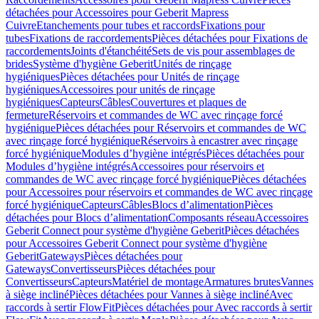
détachées pour Accessoires pour Geberit Mapress
Cuivre
Etanchements pour tubes et raccords
Fixations pour
tubes
Fixations de raccordements
Pièces détachées pour Fixations de
raccordements
Joints d'étanchéité
Sets de vis pour assemblages de
brides
Système d'hygiène Geberit
Unités de rinçage
hygiéniques
Pièces détachées pour Unités de rinçage
hygiéniques
Accessoires pour unités de rinçage
hygiéniques
Capteurs
Câbles
Couvertures et plaques de
fermeture
Réservoirs et commandes de WC avec rinçage forcé
hygiénique
Pièces détachées pour Réservoirs et commandes de WC
avec rinçage forcé hygiénique
Réservoirs à encastrer avec rinçage
forcé hygiénique
Modules d’hygiène intégrés
Pièces détachées pour
Modules d’hygiène intégrés
Accessoires pour réservoirs et
commandes de WC avec rinçage forcé hygiénique
Pièces détachées
pour Accessoires pour réservoirs et commandes de WC avec rinçage
forcé hygiénique
Capteurs
Câbles
Blocs d’alimentation
Pièces
détachées pour Blocs d’alimentation
Composants réseau
Accessoires
Geberit Connect pour système d'hygiène Geberit
Pièces détachées
pour Accessoires Geberit Connect pour système d'hygiène
Geberit
Gateways
Pièces détachées pour
Gateways
Convertisseurs
Pièces détachées pour
Convertisseurs
Capteurs
Matériel de montage
Armatures brutes
Vannes
à siège incliné
Pièces détachées pour Vannes à siège incliné
Avec
raccords à sertir FlowFit
Pièces détachées pour Avec raccords à sertir