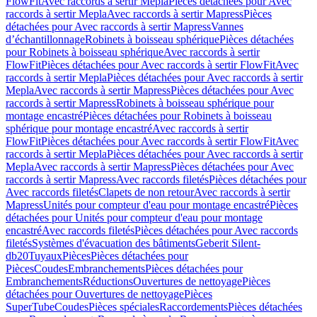
FlowFit
Avec raccords à sertir Mepla
Pièces détachées pour Avec
raccords à sertir Mepla
Avec raccords à sertir Mapress
Pièces
détachées pour Avec raccords à sertir Mapress
Vannes
d’échantillonnage
Robinets à boisseau sphérique
Pièces détachées
pour Robinets à boisseau sphérique
Avec raccords à sertir
FlowFit
Pièces détachées pour Avec raccords à sertir FlowFit
Avec
raccords à sertir Mepla
Pièces détachées pour Avec raccords à sertir
Mepla
Avec raccords à sertir Mapress
Pièces détachées pour Avec
raccords à sertir Mapress
Robinets à boisseau sphérique pour
montage encastré
Pièces détachées pour Robinets à boisseau
sphérique pour montage encastré
Avec raccords à sertir
FlowFit
Pièces détachées pour Avec raccords à sertir FlowFit
Avec
raccords à sertir Mepla
Pièces détachées pour Avec raccords à sertir
Mepla
Avec raccords à sertir Mapress
Pièces détachées pour Avec
raccords à sertir Mapress
Avec raccords filetés
Pièces détachées pour
Avec raccords filetés
Clapets de non retour
Avec raccords à sertir
Mapress
Unités pour compteur d'eau pour montage encastré
Pièces
détachées pour Unités pour compteur d'eau pour montage
encastré
Avec raccords filetés
Pièces détachées pour Avec raccords
filetés
Systèmes d'évacuation des bâtiments
Geberit Silent-
db20
Tuyaux
Pièces
Pièces détachées pour
Pièces
Coudes
Embranchements
Pièces détachées pour
Embranchements
Réductions
Ouvertures de nettoyage
Pièces
détachées pour Ouvertures de nettoyage
Pièces
SuperTube
Coudes
Pièces spéciales
Raccordements
Pièces détachées