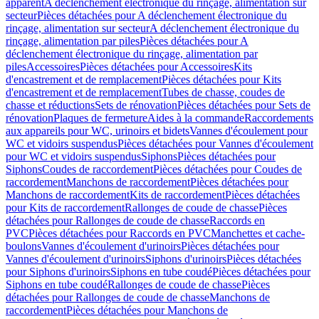
apparent
A déclenchement électronique du rinçage, alimentation sur
secteur
Pièces détachées pour A déclenchement électronique du
rinçage, alimentation sur secteur
A déclenchement électronique du
rinçage, alimentation par piles
Pièces détachées pour A
déclenchement électronique du rinçage, alimentation par
piles
Accessoires
Pièces détachées pour Accessoires
Kits
d'encastrement et de remplacement
Pièces détachées pour Kits
d'encastrement et de remplacement
Tubes de chasse, coudes de
chasse et réductions
Sets de rénovation
Pièces détachées pour Sets de
rénovation
Plaques de fermeture
Aides à la commande
Raccordements
aux appareils pour WC, urinoirs et bidets
Vannes d'écoulement pour
WC et vidoirs suspendus
Pièces détachées pour Vannes d'écoulement
pour WC et vidoirs suspendus
Siphons
Pièces détachées pour
Siphons
Coudes de raccordement
Pièces détachées pour Coudes de
raccordement
Manchons de raccordement
Pièces détachées pour
Manchons de raccordement
Kits de raccordement
Pièces détachées
pour Kits de raccordement
Rallonges de coude de chasse
Pièces
détachées pour Rallonges de coude de chasse
Raccords en
PVC
Pièces détachées pour Raccords en PVC
Manchettes et cache-
boulons
Vannes d'écoulement d'urinoirs
Pièces détachées pour
Vannes d'écoulement d'urinoirs
Siphons d'urinoirs
Pièces détachées
pour Siphons d'urinoirs
Siphons en tube coudé
Pièces détachées pour
Siphons en tube coudé
Rallonges de coude de chasse
Pièces
détachées pour Rallonges de coude de chasse
Manchons de
raccordement
Pièces détachées pour Manchons de