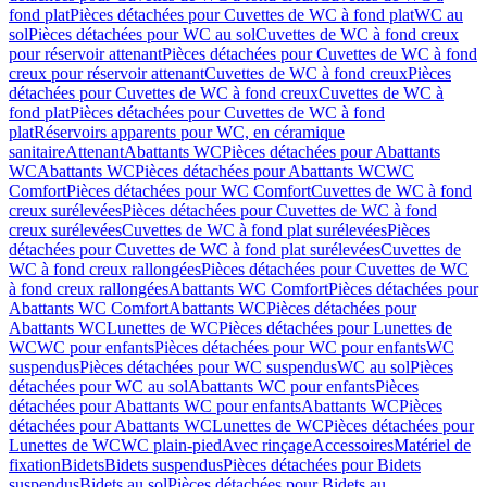
fond plat
Pièces détachées pour Cuvettes de WC à fond plat
WC au
sol
Pièces détachées pour WC au sol
Cuvettes de WC à fond creux
pour réservoir attenant
Pièces détachées pour Cuvettes de WC à fond
creux pour réservoir attenant
Cuvettes de WC à fond creux
Pièces
détachées pour Cuvettes de WC à fond creux
Cuvettes de WC à
fond plat
Pièces détachées pour Cuvettes de WC à fond
plat
Réservoirs apparents pour WC, en céramique
sanitaire
Attenant
Abattants WC
Pièces détachées pour Abattants
WC
Abattants WC
Pièces détachées pour Abattants WC
WC
Comfort
Pièces détachées pour WC Comfort
Cuvettes de WC à fond
creux surélevées
Pièces détachées pour Cuvettes de WC à fond
creux surélevées
Cuvettes de WC à fond plat surélevées
Pièces
détachées pour Cuvettes de WC à fond plat surélevées
Cuvettes de
WC à fond creux rallongées
Pièces détachées pour Cuvettes de WC
à fond creux rallongées
Abattants WC Comfort
Pièces détachées pour
Abattants WC Comfort
Abattants WC
Pièces détachées pour
Abattants WC
Lunettes de WC
Pièces détachées pour Lunettes de
WC
WC pour enfants
Pièces détachées pour WC pour enfants
WC
suspendus
Pièces détachées pour WC suspendus
WC au sol
Pièces
détachées pour WC au sol
Abattants WC pour enfants
Pièces
détachées pour Abattants WC pour enfants
Abattants WC
Pièces
détachées pour Abattants WC
Lunettes de WC
Pièces détachées pour
Lunettes de WC
WC plain-pied
Avec rinçage
Accessoires
Matériel de
fixation
Bidets
Bidets suspendus
Pièces détachées pour Bidets
suspendus
Bidets au sol
Pièces détachées pour Bidets au