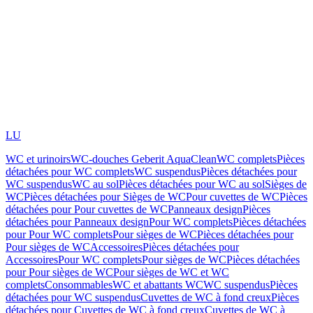
LU
WC et urinoirs
WC-douches Geberit AquaClean
WC complets
Pièces
détachées pour WC complets
WC suspendus
Pièces détachées pour
WC suspendus
WC au sol
Pièces détachées pour WC au sol
Sièges de
WC
Pièces détachées pour Sièges de WC
Pour cuvettes de WC
Pièces
détachées pour Pour cuvettes de WC
Panneaux design
Pièces
détachées pour Panneaux design
Pour WC complets
Pièces détachées
pour Pour WC complets
Pour sièges de WC
Pièces détachées pour
Pour sièges de WC
Accessoires
Pièces détachées pour
Accessoires
Pour WC complets
Pour sièges de WC
Pièces détachées
pour Pour sièges de WC
Pour sièges de WC et WC
complets
Consommables
WC et abattants WC
WC suspendus
Pièces
détachées pour WC suspendus
Cuvettes de WC à fond creux
Pièces
détachées pour Cuvettes de WC à fond creux
Cuvettes de WC à