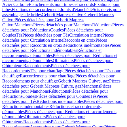
Acier Carbone
Etanchements pour tubes et raccords
Fixations pour
tubes
Fixations de raccordements
Joints d'étanchéité
Sets de vis pour
assemblages de brides
Geberit Mapress Cuivre
Geberit Mapress
Cuivre
Pièces détachées pour Geberit Mapress
Cuivre
Manchons
Pièces détachées pour Manchons
Réductions
Pièces
détachées pour Réductions
Coudes
Pièces détachées pour
Coudes
Tés
Pièces détachées pour Tés
Circulation interne
Pièces
détachées pour Circulation interne
Raccords en croix
Pièces
détachées pour Raccords en croix
Réductions indémontables
Pièces
détachées pour Réductions indémontables
Réductions et
raccordements, démontables
Pièces détachées pour Réductions et
raccordements, démontables
Obturateurs
Pièces détachées pour
Obturateurs
Raccordements
Pièces détachées pour
Raccordements
Tés pour chauffage
Pièces détachées pour Tés pour
chauffage
Raccordements pour chauffage
Pièces détachées pour
Raccordements pour chauffage
Geberit Mapress Cuivre, gaz
Pièces
détachées pour Geberit Mapress Cuivre, gaz
Manchons
Pièces
détachées pour Manchons
Réductions
Pièces détachées pour
Réductions
Coudes
Pièces détachées pour Coudes
Tés
Pièces
détachées pour Tés
Réductions indémontables
Pièces détachées pour
Réductions indémontables
Réductions et raccordements,
démontables
Pièces détachées pour Réductions et raccordements,
démontables
Obturateurs
Pièces détachées pour
Obturateurs
Raccordements
Pièces détachées pour
Raccordements
Accessoires pour Geberit Mapress Cuivre
Pièces