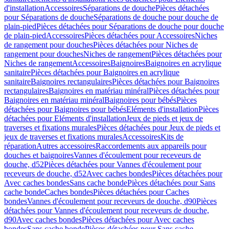
d'installation
Accessoires
Séparations de douche
Pièces détachées
pour Séparations de douche
Séparations de douche pour douche de
plain-pied
Pièces détachées pour Séparations de douche pour douche
de plain-pied
Accessoires
Pièces détachées pour Accessoires
Niches
de rangement pour douches
Pièces détachées pour Niches de
rangement pour douches
Niches de rangement
Pièces détachées pour
Niches de rangement
Accessoires
Baignoires
Baignoires en acrylique
sanitaire
Pièces détachées pour Baignoires en acrylique
sanitaire
Baignoires rectangulaires
Pièces détachées pour Baignoires
rectangulaires
Baignoires en matériau minéral
Pièces détachées pour
Baignoires en matériau minéral
Baignoires pour bébés
Pièces
détachées pour Baignoires pour bébés
Eléments d'installation
Pièces
détachées pour Eléments d'installation
Jeux de pieds et jeux de
traverses et fixations murales
Pièces détachées pour Jeux de pieds et
jeux de traverses et fixations murales
Accessoires
Kits de
réparation
Autres accessoires
Raccordements aux appareils pour
douches et baignoires
Vannes d'écoulement pour receveurs de
douche, d52
Pièces détachées pour Vannes d'écoulement pour
receveurs de douche, d52
Avec caches bondes
Pièces détachées pour
Avec caches bondes
Sans cache bonde
Pièces détachées pour Sans
cache bonde
Caches bondes
Pièces détachées pour Caches
bondes
Vannes d'écoulement pour receveurs de douche, d90
Pièces
détachées pour Vannes d'écoulement pour receveurs de douche,
d90
Avec caches bondes
Pièces détachées pour Avec caches
bondes
Sans cache bonde
Pièces détachées pour Sans cache