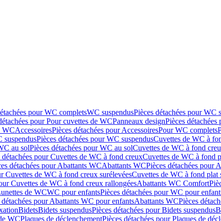
détachées pour WC complets
WC suspendus
Pièces détachées pour WC 
détachées pour Pour cuvettes de WC
Panneaux design
Pièces détachées
de WC
Accessoires
Pièces détachées pour Accessoires
Pour WC complets
 suspendus
Pièces détachées pour WC suspendus
Cuvettes de WC à fo
WC au sol
Pièces détachées pour WC au sol
Cuvettes de WC à fond creux
s détachées pour Cuvettes de WC à fond creux
Cuvettes de WC à fond p
ces détachées pour Abattants WC
Abattants WC
Pièces détachées pour 
ur Cuvettes de WC à fond creux surélevées
Cuvettes de WC à fond plat 
our Cuvettes de WC à fond creux rallongées
Abattants WC Comfort
Piè
Lunettes de WC
WC pour enfants
Pièces détachées pour WC pour enfant
 détachées pour Abattants WC pour enfants
Abattants WC
Pièces détac
ixation
Bidets
Bidets suspendus
Pièces détachées pour Bidets suspendus
B
 de WC
Plaques de déclenchement
Pièces détachées pour Plaques de dé