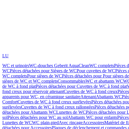
LU
WC et urinoirs
WC-douches Geberit AquaClean
WC complets
Pièces 
WC
Pièces détachées pour Sièges de WC
Pour cuvettes de WC
Pièces 
WC complets
Pour sièges de WC
Pièces détachées pour Pour sièges 
sièges de WC et WC complets
Consommables
WC et abattants WC
WC
de WC à fond plat
Pièces détachées pour Cuvettes de WC à fond plat
fond creux pour réservoir attenant
Cuvettes de WC à fond creux
Pièce
apparents pour WC, en céramique sanitaire
Attenant
Abattants WC
Piè
Comfort
Cuvettes de WC à fond creux surélevées
Pièces détachées po
surélevées
Cuvettes de WC à fond creux rallongées
Pièces détachées p
détachées pour Abattants WC
Lunettes de WC
Pièces détachées pour 
sol
Pièces détachées pour WC au sol
Abattants WC pour enfants
Pièces
Lunettes de WC
WC plain-pied
Avec rinçage
Accessoires
Matériel de f
détachées pour Accessoires
Plaques de déclenchement et commandes