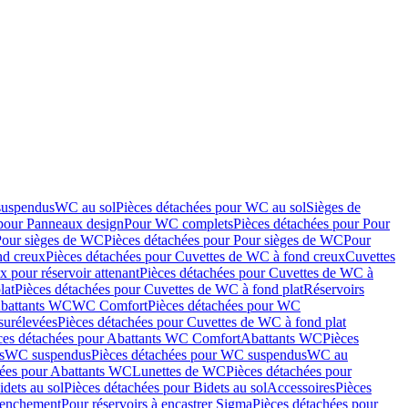
suspendus
WC au sol
Pièces détachées pour WC au sol
Sièges de
 pour Panneaux design
Pour WC complets
Pièces détachées pour Pour
Pour sièges de WC
Pièces détachées pour Pour sièges de WC
Pour
nd creux
Pièces détachées pour Cuvettes de WC à fond creux
Cuvettes
 pour réservoir attenant
Pièces détachées pour Cuvettes de WC à
lat
Pièces détachées pour Cuvettes de WC à fond plat
Réservoirs
Abattants WC
WC Comfort
Pièces détachées pour WC
surélevées
Pièces détachées pour Cuvettes de WC à fond plat
ces détachées pour Abattants WC Comfort
Abattants WC
Pièces
s
WC suspendus
Pièces détachées pour WC suspendus
WC au
hées pour Abattants WC
Lunettes de WC
Pièces détachées pour
idets au sol
Pièces détachées pour Bidets au sol
Accessoires
Pièces
clenchement
Pour réservoirs à encastrer Sigma
Pièces détachées pour