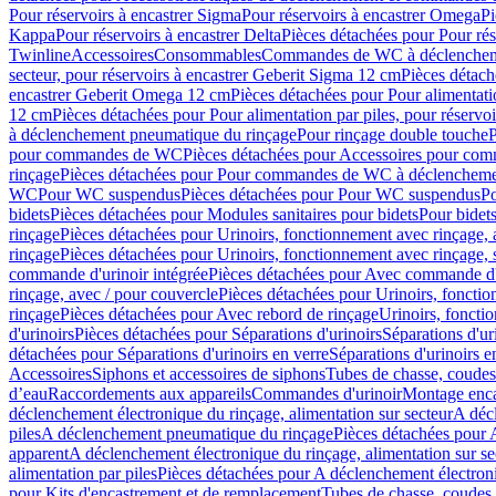
Pour réservoirs à encastrer Sigma
Pour réservoirs à encastrer Omega
Pi
Kappa
Pour réservoirs à encastrer Delta
Pièces détachées pour Pour rés
Twinline
Accessoires
Consommables
Commandes de WC à déclenchemen
secteur, pour réservoirs à encastrer Geberit Sigma 12 cm
Pièces détach
encastrer Geberit Omega 12 cm
Pièces détachées pour Pour alimentati
12 cm
Pièces détachées pour Pour alimentation par piles, pour réservo
à déclenchement pneumatique du rinçage
Pour rinçage double touche
P
pour commandes de WC
Pièces détachées pour Accessoires pour c
rinçage
Pièces détachées pour Pour commandes de WC à déclenchemen
WC
Pour WC suspendus
Pièces détachées pour Pour WC suspendus
P
bidets
Pièces détachées pour Modules sanitaires pour bidets
Pour bidets
rinçage
Pièces détachées pour Urinoirs, fonctionnement avec rinçage, 
rinçage
Pièces détachées pour Urinoirs, fonctionnement avec rinçage, 
commande d'urinoir intégrée
Pièces détachées pour Avec commande d'u
rinçage, avec / pour couvercle
Pièces détachées pour Urinoirs, fonctio
rinçage
Pièces détachées pour Avec rebord de rinçage
Urinoirs, foncti
d'urinoirs
Pièces détachées pour Séparations d'urinoirs
Séparations d'ur
détachées pour Séparations d'urinoirs en verre
Séparations d'urinoirs e
Accessoires
Siphons et accessoires de siphons
Tubes de chasse, coudes
d’eau
Raccordements aux appareils
Commandes d'urinoir
Montage enca
déclenchement électronique du rinçage, alimentation sur secteur
A décl
piles
A déclenchement pneumatique du rinçage
Pièces détachées pour
apparent
A déclenchement électronique du rinçage, alimentation sur se
alimentation par piles
Pièces détachées pour A déclenchement électroni
pour Kits d'encastrement et de remplacement
Tubes de chasse, coudes 