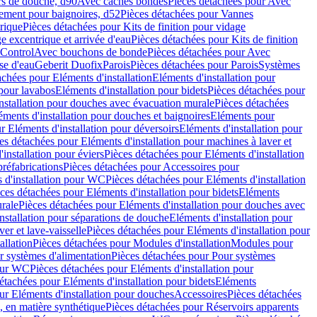
rs de douche, d90
Avec caches bondes
Pièces détachées pour Avec
ement pour baignoires, d52
Pièces détachées pour Vannes
trique
Pièces détachées pour Kits de finition pour vidage
ge excentrique et arrivée d'eau
Pièces détachées pour Kits de finition
hControl
Avec bouchons de bonde
Pièces détachées pour Avec
se d'eau
Geberit Duofix
Parois
Pièces détachées pour Parois
Systèmes
achées pour Eléments d'installation
Eléments d'installation pour
 pour lavabos
Eléments d'installation pour bidets
Pièces détachées pour
nstallation pour douches avec évacuation murale
Pièces détachées
ments d'installation pour douches et baignoires
Eléments pour
r Eléments d'installation pour déversoirs
Eléments d'installation pour
es détachées pour Eléments d'installation pour machines à laver et
installation pour éviers
Pièces détachées pour Eléments d'installation
réfabrications
Pièces détachées pour Accessoires pour
 d'installation pour WC
Pièces détachées pour Eléments d'installation
ces détachées pour Eléments d'installation pour bidets
Eléments
urale
Pièces détachées pour Eléments d'installation pour douches avec
nstallation pour séparations de douche
Eléments d'installation pour
er et lave-vaisselle
Pièces détachées pour Eléments d'installation pour
allation
Pièces détachées pour Modules d'installation
Modules pour
r systèmes d'alimentation
Pièces détachées pour Pour systèmes
pour WC
Pièces détachées pour Eléments d'installation pour
étachées pour Eléments d'installation pour bidets
Eléments
ur Eléments d'installation pour douches
Accessoires
Pièces détachées
 en matière synthétique
Pièces détachées pour Réservoirs apparents