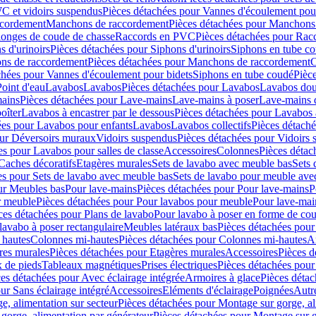
C et vidoirs suspendus
Pièces détachées pour Vannes d'écoulement pou
ccordement
Manchons de raccordement
Pièces détachées pour Manchons
longes de coude de chasse
Raccords en PVC
Pièces détachées pour Ra
s d'urinoirs
Pièces détachées pour Siphons d'urinoirs
Siphons en tube c
ns de raccordement
Pièces détachées pour Manchons de raccordement
C
chées pour Vannes d'écoulement pour bidets
Siphons en tube coudé
Pièc
Point d'eau
Lavabos
Lavabos
Pièces détachées pour Lavabos
Lavabos dou
ains
Pièces détachées pour Lave-mains
Lave-mains à poser
Lave-mains 
oîter
Lavabos à encastrer par le dessous
Pièces détachées pour Lavabos à
ées pour Lavabos pour enfants
Lavabos
Lavabos collectifs
Pièces détaché
our Déversoirs muraux
Vidoirs suspendus
Pièces détachées pour Vidoirs
es pour Lavabos pour salles de classe
Accessoires
Colonnes
Pièces détac
Caches décoratifs
Etagères murales
Sets de lavabo avec meuble bas
Sets 
es pour Sets de lavabo avec meuble bas
Sets de lavabo pour meuble ave
ur Meubles bas
Pour lave-mains
Pièces détachées pour Pour lave-mains
P
r meuble
Pièces détachées pour Pour lavabos pour meuble
Pour lave-mai
ces détachées pour Plans de lavabo
Pour lavabo à poser en forme de cou
lavabo à poser rectangulaire
Meubles latéraux bas
Pièces détachées pour
 hautes
Colonnes mi-hautes
Pièces détachées pour Colonnes mi-hautes
A
res murales
Pièces détachées pour Etagères murales
Accessoires
Pièces d
x de pieds
Tableaux magnétiques
Prises électriques
Pièces détachées pour 
es détachées pour Avec éclairage intégrée
Armoires à glace
Pièces détac
ur Sans éclairage intégré
Accessoires
Eléments d'éclairage
Poignées
Autr
e, alimentation sur secteur
Pièces détachées pour Montage sur gorge, al
gorge, alimentation par générateur
Pièces détachées pour Montage sur g