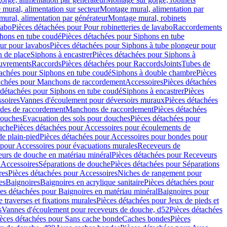
mural, alimentation sur secteur
Montage mural, alimentation par
ural, alimentation par générateur
Montage mural, robinets
vabo
Pièces détachées pour Pour robinetteries de lavabo
Raccordements
hons en tube coudé
Pièces détachées pour Siphons en tube
ur pour lavabos
Pièces détachées pour Siphons à tube plongeur pour
n de place
Siphons à encastrer
Pièces détachées pour Siphons à
uvrements
Raccords
Pièces détachées pour Raccords
Joints
Tubes de
tachées pour Siphons en tube coudé
Siphons à double chambre
Pièces
achées pour Manchons de raccordement
Accessoires
Pièces détachées
 détachées pour Siphons en tube coudé
Siphons à encastrer
Pièces
soires
Vannes d'écoulement pour déversoirs muraux
Pièces détachées
udes de raccordement
Manchons de raccordement
Pièces détachées
ouches
Evacuation des sols pour douches
Pièces détachées pour
uche
Pièces détachées pour Accessoires pour écoulements de
e plain-pied
Pièces détachées pour Accessoires pour bondes pour
 pour Accessoires pour évacuations murales
Receveurs de
urs de douche en matériau minéral
Pièces détachées pour Receveurs
n
Accessoires
Séparations de douche
Pièces détachées pour Séparations
res
Pièces détachées pour Accessoires
Niches de rangement pour
es
Baignoires
Baignoires en acrylique sanitaire
Pièces détachées pour
es détachées pour Baignoires en matériau minéral
Baignoires pour
e traverses et fixations murales
Pièces détachées pour Jeux de pieds et
s
Vannes d'écoulement pour receveurs de douche, d52
Pièces détachées
èces détachées pour Sans cache bonde
Caches bondes
Pièces