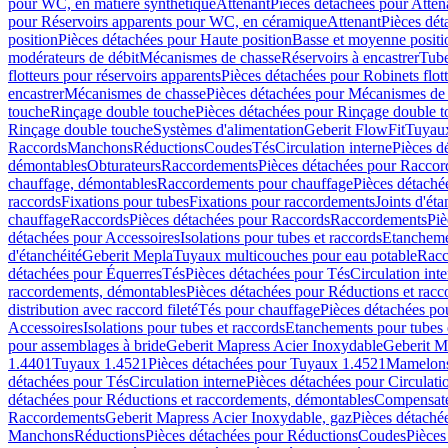
pour WC, en matière synthétique
Attenant
Pièces détachées pour Atten
pour Réservoirs apparents pour WC, en céramique
Attenant
Pièces dét
position
Pièces détachées pour Haute position
Basse et moyenne positi
modérateurs de débit
Mécanismes de chasse
Réservoirs à encastrer
Tube
flotteurs pour réservoirs apparents
Pièces détachées pour Robinets flott
encastrer
Mécanismes de chasse
Pièces détachées pour Mécanismes de
touche
Rinçage double touche
Pièces détachées pour Rinçage double 
Rinçage double touche
Systèmes d'alimentation
Geberit FlowFit
Tuyaux
Raccords
Manchons
Réductions
Coudes
Tés
Circulation interne
Pièces d
démontables
Obturateurs
Raccordements
Pièces détachées pour Racco
chauffage, démontables
Raccordements pour chauffage
Pièces détaché
raccords
Fixations pour tubes
Fixations pour raccordements
Joints d'éta
chauffage
Raccords
Pièces détachées pour Raccords
Raccordements
Piè
détachées pour Accessoires
Isolations pour tubes et raccords
Etanchemen
d'étanchéité
Geberit Mepla
Tuyaux multicouches pour eau potable
Racc
détachées pour Équerres
Tés
Pièces détachées pour Tés
Circulation int
raccordements, démontables
Pièces détachées pour Réductions et rac
distribution avec raccord fileté
Tés pour chauffage
Pièces détachées po
Accessoires
Isolations pour tubes et raccords
Etanchements pour tubes 
pour assemblages à bride
Geberit Mapress Acier Inoxydable
Geberit M
1.4401
Tuyaux 1.4521
Pièces détachées pour Tuyaux 1.4521
Mamelon
détachées pour Tés
Circulation interne
Pièces détachées pour Circulati
détachées pour Réductions et raccordements, démontables
Compensat
Raccordements
Geberit Mapress Acier Inoxydable, gaz
Pièces détaché
Manchons
Réductions
Pièces détachées pour Réductions
Coudes
Pièces