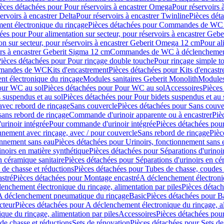
èces détachées pour Pour réservoirs à encastrer Omega
Pour réservoirs 
ervoirs à encastrer Delta
Pour réservoirs à encastrer Twinline
Pièces déta
t électronique du rinçage
Pièces détachées pour Commandes de WC à
ées pour Pour alimentation sur secteur, pour réservoirs à encastrer Geb
on sur secteur, pour réservoirs à encastrer Geberit Omega 12 cm
Pour al
irs à encastrer Geberit Sigma 12 cm
Commandes de WC à déclenchement
ièces détachées pour Pour rinçage double touche
Pour rinçage simple t
ommandes de WC
Kits d'encastrement
Pièces détachées pour Kits d'encast
t électronique du rinçage
Modules sanitaires Geberit Monolith
Modules
our WC au sol
Pièces détachées pour Pour WC au sol
Accessoires
Pièces
 suspendus et au sol
Pièces détachées pour Pour bidets suspendus et au 
avec rebord de rinçage
Sans couvercle
Pièces détachées pour Sans couve
sans rebord de rinçage
Commande d'urinoir apparente ou à encastrer
Piè
rinoir intégrée
Pour commande d'urinoir intégrée
Pièces détachées pou
nnement avec rinçage, avec / pour couvercle
Sans rebord de rinçage
Pièc
onnement sans eau
Pièces détachées pour Urinoirs, fonctionnement sans 
inoirs en matière synthétique
Pièces détachées pour Séparations d'urinoi
n céramique sanitaire
Pièces détachées pour Séparations d'urinoirs en cé
 de chasse et réductions
Pièces détachées pour Tubes de chasse, coudes 
stré
Pièces détachées pour Montage encastré
A déclenchement électroniq
enchement électronique du rinçage, alimentation par piles
Pièces détach
 A déclenchement pneumatique du rinçage
Basic
Pièces détachées pour B
cteur
Pièces détachées pour A déclenchement électronique du rinçage, al
que du rinçage, alimentation par piles
Accessoires
Pièces détachées pou
de chasse et réductions
Sets de rénovation
Pièces détachées pour Sets de