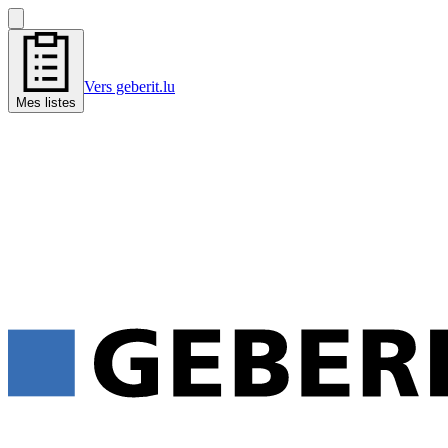
Vers geberit.lu
Mes listes