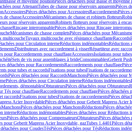
ant
Basse et moyenne position
Pièces détachées pour Basse et moyenne 
achées pour Attenant
Tubes de chasse pour réservoirs apparents
Pièces d
on
Accessoires
Pièces détachées pour Accessoires
Raccordements
Pièces 
s de chasse
Accessoires
Mécanismes de chasse et robinets flotteurs
Robin
eurs pour réservoirs apparents
Robinets flotteurs pour réservoirs à encas
 chasse
Rinçage interrompable
Pièces détachées pour Rinçage interromp
touche
Mécanismes de chasse complets
Pièces détachées pour Mécanisme
 multicouche
Tuyaux multicouche avec résistance chauffante
Raccords
étachées pour Circulation interne
Réductions indémontables
Réductions e
rdements
Distributeurs avec raccordement à visser
Répartiteur avec raccor
es pour Raccordements pour chauffage
Accessoires
Isolations pour tubes
nchéité
Sets de vis pour assemblages à bride
Consommables
Geberit Push
ces détachées pour Raccordements
Raccordements pour chauffage
Pièce
ts pour tubes et raccords
Fixations pour tubes
Fixations de raccordeme
ords
Pièces détachées pour Raccords
Manchons
Pièces détachées pour 
erne
Pièces détachées pour Circulation interne
Réductions indémontables
cordements, démontables
Obturateurs
Pièces détachées pour Obturateurs
R
ur Tés pour chauffage
Raccordements pour chauffage
Pièces détachées 
et raccords
Fixations pour tubes
Fixations de raccordements
Pièces détac
apress Acier Inoxydable
Pièces détachées pour Geberit Mapress Acier 
s
Manchons
Pièces détachées pour Manchons
Réductions
Pièces détaché
on interne
Réductions indémontables
Pièces détachées pour Réductions 
eurs
Pièces détachées pour Compensateurs
Obturateurs
Pièces détachées 
es pour Geberit Mapress Acier Inoxydable, gaz
Tubes 1.4401
Pièces dét
 détachées pour Coudes
Tés
Pièces détachées pour Tés
Réductions indém