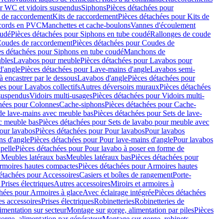
r WC et vidoirs suspendus
Siphons
Pièces détachées pour
 de raccordement
Kits de raccordement
Pièces détachées pour Kits de
ccords en PVC
Manchettes et cache-boulons
Vannes d'écoulement
oudé
Pièces détachées pour Siphons en tube coudé
Rallonges de coude
oudes de raccordement
Pièces détachées pour Coudes de
es détachées pour Siphons en tube coudé
Manchons de
bles
Lavabos pour meuble
Pièces détachées pour Lavabos pour
d'angle
Pièces détachées pour Lave-mains d'angle
Lavabos semi-
 encastrer par le dessous
Lavabos d'angle
Pièces détachées pour
es pour Lavabos collectifs
Autres déversoirs muraux
Pièces détachées
 suspendus
Vidoirs multi-usages
Pièces détachées pour Vidoirs multi-
hées pour Colonnes
Cache-siphons
Pièces détachées pour Cache-
de lave-mains avec meuble bas
Pièces détachées pour Sets de lave-
c meuble bas
Pièces détachées pour Sets de lavabo pour meuble avec
our lavabos
Pièces détachées pour Pour lavabos
Pour lavabos
ns d'angle
Pièces détachées pour Pour lave-mains d'angle
Pour lavabos
pelle
Pièces détachées pour Pour lavabo à poser en forme de
 Meubles latéraux bas
Meubles latéraux bas
Pièces détachées pour
rmoires hautes compactes
Pièces détachées pour Armoires hautes
étachées pour Accessoires
Casiers et boîtes de rangement
Porte-
Prises électriques
Autres accessoires
Miroirs et armoires à
hées pour Armoires à glace
Avec éclairage intégrée
Pièces détachées
es accessoires
Prises électriques
Robinetteries
Robinetteries de
imentation sur secteur
Montage sur gorge, alimentation par piles
Pièces
orge, alimentation par générateur
Montage sur gorge, robinets