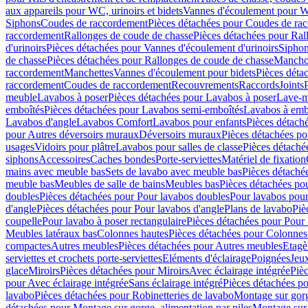
aux appareils pour WC, urinoirs et bidets
Vannes d'écoulement pour W
Siphons
Coudes de raccordement
Pièces détachées pour Coudes de ra
raccordement
Rallonges de coude de chasse
Pièces détachées pour Ral
d'urinoirs
Pièces détachées pour Vannes d'écoulement d'urinoirs
Siphon
de chasse
Pièces détachées pour Rallonges de coude de chasse
Mancho
raccordement
Manchettes
Vannes d'écoulement pour bidets
Pièces déta
raccordement
Coudes de raccordement
Recouvrements
Raccords
Joints
meuble
Lavabos à poser
Pièces détachées pour Lavabos à poser
Lave-m
emboîtés
Pièces détachées pour Lavabos semi-emboîtés
Lavabos à emb
Lavabos d'angle
Lavabos Comfort
Lavabos pour enfants
Pièces détach
pour Autres déversoirs muraux
Déversoirs muraux
Pièces détachées p
usages
Vidoirs pour plâtre
Lavabos pour salles de classe
Pièces détaché
siphons
Accessoires
Caches bondes
Porte-serviettes
Matériel de fixation
mains avec meuble bas
Sets de lavabo avec meuble bas
Pièces détaché
meuble bas
Meubles de salle de bains
Meubles bas
Pièces détachées po
doubles
Pièces détachées pour Pour lavabos doubles
Pour lavabos pou
d'angle
Pièces détachées pour Pour lavabos d'angle
Plans de lavabo
Piè
coupelle
Pour lavabo à poser rectangulaire
Pièces détachées pour Pour 
Meubles latéraux bas
Colonnes hautes
Pièces détachées pour Colonnes
compactes
Autres meubles
Pièces détachées pour Autres meubles
Etagè
serviettes et crochets porte-serviettes
Eléments d'éclairage
Poignées
Jeu
glace
Miroirs
Pièces détachées pour Miroirs
Avec éclairage intégrée
Pièc
pour Avec éclairage intégrée
Sans éclairage intégré
Pièces détachées po
lavabo
Pièces détachées pour Robinetteries de lavabo
Montage sur gorg
détachées pour Montage sur gorge, alimentation par piles
Montage sur 