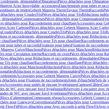
accordements, démontables
Obturateurs
Pièces détachées pour Obturateur
Mapress Acier Inoxydable, accessoires
Etanchements pour tubes et racc
ssemblages de brides
Geberit Mapress Therm
Tuyaux Therm
Raccords
Piè
 détachées pour Coudes
Tés
Pièces détachées pour Tés
Réductions indém
s, démontables
Compensateurs
Pièces détachées pour Compensateurs
Fer
ces détachées pour Raccordements pour chauffage
Accessoires pour Ge
ress Acier Carbone
Pièces détachées pour Geberit Mapress Acier Carb
ns
Coudes
Pièces détachées pour Coudes
Tés
Pièces détachées pour Tés
Ra
ions et raccordements, démontables
Pièces détachées pour Réductions 
r chauffage
Pièces détachées pour Tés pour chauffage
Raccordements po
ts pour tubes et raccords
Fixations pour tubes
Fixations de raccordeme
t Mapress Cuivre
Manchons
Pièces détachées pour Manchons
Réduction
ées pour Circulation interne
Raccords en croix
Pièces détachées pour Ra
Pièces détachées pour Réductions et raccordements, démontables
Obtura
our Tés pour chauffage
Raccordements pour chauffage
Pièces détachées
es détachées pour Manchons
Réductions
Pièces détachées pour Réducti
montables
Réductions et raccordements, démontables
Pièces détachées p
cordements
Accessoires pour Geberit Mapress Cuivre
Pièces détachées 
s détachées pour Fixations de raccordements
Joints d'étanchéité
Sets de 
ues
Accessoires pour unités de rinçage hygiéniques
Capteurs
Câbles
Couve
des de WC avec rinçage forcé hygiénique
Réservoirs à encastrer avec r
mandes de WC avec rinçage forcé hygiénique
Pièces détachées pour Acc
 Blocs d’alimentation
Composants réseau
Accessoires Geberit Connect p
achées pour Gateways
Convertisseurs
Pièces détachées pour Convertisse
rtir FlowFit
Pièces détachées pour Avec raccords à sertir FlowFit
Avec r