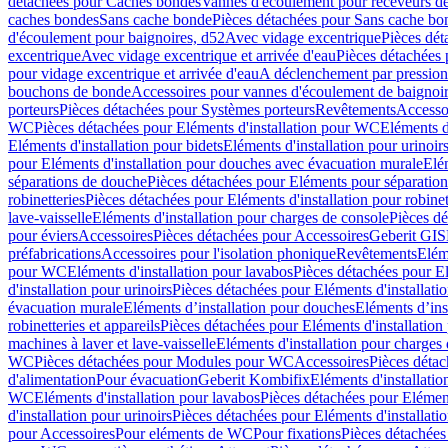
détachées pour Caches bondes
Vannes d'écoulement pour receveurs d
caches bondes
Sans cache bonde
Pièces détachées pour Sans cache bo
d'écoulement pour baignoires, d52
Avec vidage excentrique
Pièces dét
excentrique
Avec vidage excentrique et arrivée d'eau
Pièces détachées 
pour vidage excentrique et arrivée d'eau
A déclenchement par pressio
bouchons de bonde
Accessoires pour vannes d'écoulement de baignoi
porteurs
Pièces détachées pour Systèmes porteurs
Revêtements
Accesso
WC
Pièces détachées pour Eléments d'installation pour WC
Eléments d
Eléments d'installation pour bidets
Eléments d'installation pour urinoir
pour Eléments d'installation pour douches avec évacuation murale
Elé
séparations de douche
Pièces détachées pour Eléments pour séparatio
robinetteries
Pièces détachées pour Eléments d'installation pour robinet
lave-vaisselle
Eléments d'installation pour charges de console
Pièces dé
pour éviers
Accessoires
Pièces détachées pour Accessoires
Geberit GIS
préfabrications
Accessoires pour l'isolation phonique
Revêtements
Eléme
pour WC
Eléments d'installation pour lavabos
Pièces détachées pour El
d'installation pour urinoirs
Pièces détachées pour Eléments d'installatio
évacuation murale
Eléments d’installation pour douches
Eléments d’ins
robinetteries et appareils
Pièces détachées pour Eléments d'installation 
machines à laver et lave-vaisselle
Eléments d'installation pour charges
WC
Pièces détachées pour Modules pour WC
Accessoires
Pièces détac
d'alimentation
Pour évacuation
Geberit Kombifix
Eléments d'installatio
WC
Eléments d'installation pour lavabos
Pièces détachées pour Elément
d'installation pour urinoirs
Pièces détachées pour Eléments d'installatio
pour Accessoires
Pour eléments de WC
Pour fixations
Pièces détachées