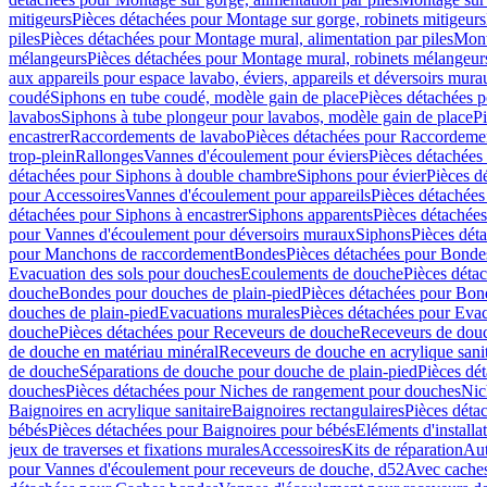
mitigeurs
Pièces détachées pour Montage sur gorge, robinets mitigeurs
piles
Pièces détachées pour Montage mural, alimentation par piles
Mont
mélangeurs
Pièces détachées pour Montage mural, robinets mélangeur
aux appareils pour espace lavabo, éviers, appareils et déversoirs mura
coudé
Siphons en tube coudé, modèle gain de place
Pièces détachées p
lavabos
Siphons à tube plongeur pour lavabos, modèle gain de place
P
encastrer
Raccordements de lavabo
Pièces détachées pour Raccordeme
trop-plein
Rallonges
Vannes d'écoulement pour éviers
Pièces détachées
détachées pour Siphons à double chambre
Siphons pour évier
Pièces d
pour Accessoires
Vannes d'écoulement pour appareils
Pièces détachées
détachées pour Siphons à encastrer
Siphons apparents
Pièces détachée
pour Vannes d'écoulement pour déversoirs muraux
Siphons
Pièces dét
pour Manchons de raccordement
Bondes
Pièces détachées pour Bonde
Evacuation des sols pour douches
Ecoulements de douche
Pièces déta
douche
Bondes pour douches de plain-pied
Pièces détachées pour Bon
douches de plain-pied
Evacuations murales
Pièces détachées pour Eva
douche
Pièces détachées pour Receveurs de douche
Receveurs de douch
de douche en matériau minéral
Receveurs de douche en acrylique sanit
de douche
Séparations de douche pour douche de plain-pied
Pièces dé
douches
Pièces détachées pour Niches de rangement pour douches
Nic
Baignoires en acrylique sanitaire
Baignoires rectangulaires
Pièces déta
bébés
Pièces détachées pour Baignoires pour bébés
Eléments d'installa
jeux de traverses et fixations murales
Accessoires
Kits de réparation
Aut
pour Vannes d'écoulement pour receveurs de douche, d52
Avec cache