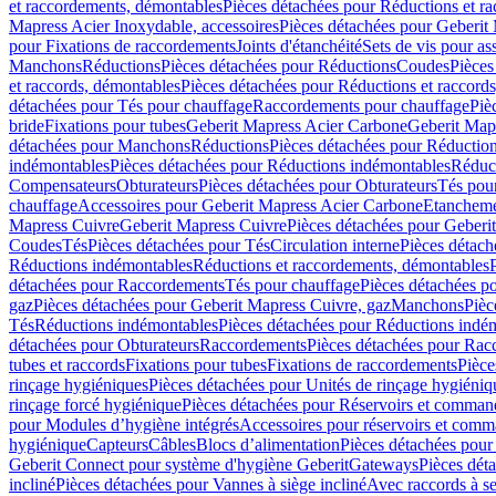
et raccordements, démontables
Pièces détachées pour Réductions et r
Mapress Acier Inoxydable, accessoires
Pièces détachées pour Geberit 
pour Fixations de raccordements
Joints d'étanchéité
Sets de vis pour a
Manchons
Réductions
Pièces détachées pour Réductions
Coudes
Pièces
et raccords, démontables
Pièces détachées pour Réductions et raccord
détachées pour Tés pour chauffage
Raccordements pour chauffage
Piè
bride
Fixations pour tubes
Geberit Mapress Acier Carbone
Geberit Map
détachées pour Manchons
Réductions
Pièces détachées pour Réductio
indémontables
Pièces détachées pour Réductions indémontables
Réduct
Compensateurs
Obturateurs
Pièces détachées pour Obturateurs
Tés pou
chauffage
Accessoires pour Geberit Mapress Acier Carbone
Etanchemen
Mapress Cuivre
Geberit Mapress Cuivre
Pièces détachées pour Geberi
Coudes
Tés
Pièces détachées pour Tés
Circulation interne
Pièces détach
Réductions indémontables
Réductions et raccordements, démontables
détachées pour Raccordements
Tés pour chauffage
Pièces détachées p
gaz
Pièces détachées pour Geberit Mapress Cuivre, gaz
Manchons
Pièc
Tés
Réductions indémontables
Pièces détachées pour Réductions indé
détachées pour Obturateurs
Raccordements
Pièces détachées pour Rac
tubes et raccords
Fixations pour tubes
Fixations de raccordements
Pièce
rinçage hygiéniques
Pièces détachées pour Unités de rinçage hygiéniq
rinçage forcé hygiénique
Pièces détachées pour Réservoirs et comman
pour Modules d’hygiène intégrés
Accessoires pour réservoirs et com
hygiénique
Capteurs
Câbles
Blocs d’alimentation
Pièces détachées pour
Geberit Connect pour système d'hygiène Geberit
Gateways
Pièces dét
incliné
Pièces détachées pour Vannes à siège incliné
Avec raccords à se