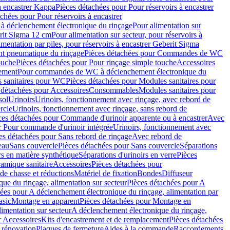
à encastrer Kappa
Pièces détachées pour Pour réservoirs à encastrer
chées pour Pour réservoirs à encastrer
 déclenchement électronique du rinçage
Pour alimentation sur
erit Sigma 12 cm
Pour alimentation sur secteur, pour réservoirs à
imentation par piles, pour réservoirs à encastrer Geberit Sigma
 pneumatique du rinçage
Pièces détachées pour Commandes de WC
ouche
Pièces détachées pour Pour rinçage simple touche
Accessoires
rement
Pour commandes de WC à déclenchement électronique du
 sanitaires pour WC
Pièces détachées pour Modules sanitaires pour
 détachées pour Accessoires
Consommables
Modules sanitaires pour
sol
Urinoirs
Urinoirs, fonctionnement avec rinçage, avec rebord de
rcle
Urinoirs, fonctionnement avec rinçage, sans rebord de
ces détachées pour Commande d'urinoir apparente ou à encastrer
Avec
r Pour commande d'urinoir intégrée
Urinoirs, fonctionnement avec
es détachées pour Sans rebord de rinçage
Avec rebord de
eau
Sans couvercle
Pièces détachées pour Sans couvercle
Séparations
rs en matière synthétique
Séparations d'urinoirs en verre
Pièces
ramique sanitaire
Accessoires
Pièces détachées pour
de chasse et réductions
Matériel de fixation
Bondes
Diffuseur
ue du rinçage, alimentation sur secteur
Pièces détachées pour A
ées pour A déclenchement électronique du rinçage, alimentation par
asic
Montage en apparent
Pièces détachées pour Montage en
imentation sur secteur
A déclenchement électronique du rinçage,
r Accessoires
Kits d'encastrement et de remplacement
Pièces détachées
 rénovation
Plaques de fermeture
Aides à la commande
Raccordements