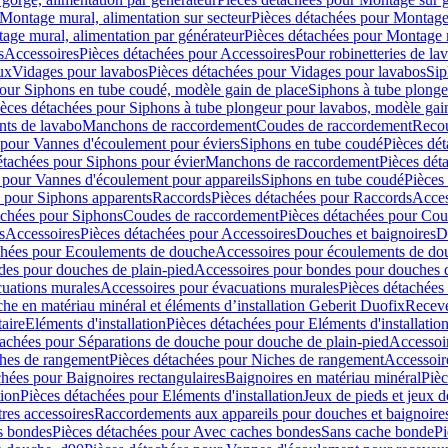
Montage mural, alimentation sur secteur
Pièces détachées pour Montage 
age mural, alimentation par générateur
Pièces détachées pour Montage m
s
Accessoires
Pièces détachées pour Accessoires
Pour robinetteries de la
ux
Vidages pour lavabos
Pièces détachées pour Vidages pour lavabos
Sip
our Siphons en tube coudé, modèle gain de place
Siphons à tube plonge
ièces détachées pour Siphons à tube plongeur pour lavabos, modèle gai
nts de lavabo
Manchons de raccordement
Coudes de raccordement
Reco
 pour Vannes d'écoulement pour éviers
Siphons en tube coudé
Pièces dé
étachées pour Siphons pour évier
Manchons de raccordement
Pièces dét
 pour Vannes d'écoulement pour appareils
Siphons en tube coudé
Pièces
s pour Siphons apparents
Raccords
Pièces détachées pour Raccords
Acces
achées pour Siphons
Coudes de raccordement
Pièces détachées pour Co
s
Accessoires
Pièces détachées pour Accessoires
Douches et baignoires
D
chées pour Ecoulements de douche
Accessoires pour écoulements de do
des pour douches de plain-pied
Accessoires pour bondes pour douches d
cuations murales
Accessoires pour évacuations murales
Pièces détachées
e en matériau minéral et éléments d’installation Geberit Duofix
Receve
aire
Eléments d'installation
Pièces détachées pour Eléments d'installatio
tachées pour Séparations de douche pour douche de plain-pied
Accessoi
hes de rangement
Pièces détachées pour Niches de rangement
Accessoir
chées pour Baignoires rectangulaires
Baignoires en matériau minéral
Pièc
tion
Pièces détachées pour Eléments d'installation
Jeux de pieds et jeux d
res accessoires
Raccordements aux appareils pour douches et baignoire
s bondes
Pièces détachées pour Avec caches bondes
Sans cache bonde
Pi