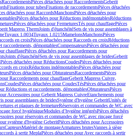
s
Raccordements
Pièces détachées pour Raccordements
Geberit
ords
Fixations pour tubes
Fixations de raccordements
Pièces détachées
ces détachées pour Raccords
Manchons
Pièces détachées pour
ontables
Pièces détachées pour Réductions indémontables
Réductions
metures
Pièces détachées pour Fermetures
Tés pour chauffage
Pièces
berit Mapress Therm
Joints d'étanchéité
Sets de vis pour assemblages à
one
Tuyaux 1.0034
Tuyaux 1.0215
Mamelons
Manchons
Pièces
ccords en croix
Pièces détachées pour Raccords en croix
Réductions
et raccordements, démontables
Compensateurs
Pièces détachées pour
ur chauffage
Pièces détachées pour Raccordements pour
nts
Joints d'étanchéité
Sets de vis pour assemblages de brides
Geberit
s
Pièces détachées pour Réductions
Coudes
Pièces détachées pour
ccords en croix
Réductions indémontables
Pièces détachées pour
teurs
Pièces détachées pour Obturateurs
Raccordements
Pièces
 pour Raccordements pour chauffage
Geberit Mapress Cuivre,
ons
Coudes
Pièces détachées pour Coudes
Tés
Pièces détachées pour
our Réductions et raccordements, démontables
Obturateurs
Pièces
pour Accessoires pour Geberit Mapress Cuivre
Etanchements pour
vis pour assemblages de brides
Système d'hygiène Geberit
Unités de
rtures et plaques de fermeture
Réservoirs et commandes de WC avec
inçage forcé hygiénique
Modules d’hygiène intégrés
Pièces détachées
essoires pour réservoirs et commandes de WC avec rinçage forcé
our système d'hygiène Geberit
Pièces détachées pour Accessoires
urs
Capteurs
Matériel de montage
Armatures brutes
Vannes à siège
accords à sertir Mepla
Pièces détachées pour Avec raccords à sertir