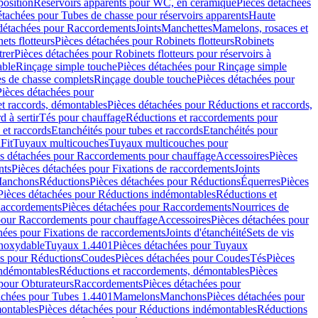
position
Réservoirs apparents pour WC, en céramique
Pièces détachées
étachées pour Tubes de chasse pour réservoirs apparents
Haute
détachées pour Raccordements
Joints
Manchettes
Mamelons, rosaces et
ets flotteurs
Pièces détachées pour Robinets flotteurs
Robinets
trer
Pièces détachées pour Robinets flotteurs pour réservoirs à
able
Rinçage simple touche
Pièces détachées pour Rinçage simple
s de chasse complets
Rinçage double touche
Pièces détachées pour
Pièces détachées pour
t raccords, démontables
Pièces détachées pour Réductions et raccords,
d à sertir
Tés pour chauffage
Réductions et raccordements pour
 et raccords
Etanchéités pour tubes et raccords
Etanchéités pour
Fit
Tuyaux multicouches
Tuyaux multicouches pour
s détachées pour Raccordements pour chauffage
Accessoires
Pièces
nts
Pièces détachées pour Fixations de raccordements
Joints
Manchons
Réductions
Pièces détachées pour Réductions
Équerres
Pièces
Pièces détachées pour Réductions indémontables
Réductions et
accordements
Pièces détachées pour Raccordements
Nourrices de
pour Raccordements pour chauffage
Accessoires
Pièces détachées pour
hées pour Fixations de raccordements
Joints d'étanchéité
Sets de vis
Inoxydable
Tuyaux 1.4401
Pièces détachées pour Tuyaux
es pour Réductions
Coudes
Pièces détachées pour Coudes
Tés
Pièces
indémontables
Réductions et raccordements, démontables
Pièces
pour Obturateurs
Raccordements
Pièces détachées pour
achées pour Tubes 1.4401
Mamelons
Manchons
Pièces détachées pour
ontables
Pièces détachées pour Réductions indémontables
Réductions