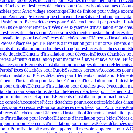
e douche, d90
Pièces détachées pour Vannes d'écoulement pour receveu
nde
Caches bondes
Pièces détachées pour Caches bondes
Vannes d'écoul
achées pour Avec vidage excentrique
Kits de finition pour vidage excen
pour Avec vidage excentrique et arrivée d'eau
Kits de finition pour vida
n PushControl
Pièces détachées pour A déclenchement par pression Pus
res
Kits de raccordement
Arrivées d'eau
Systèmes d'installation et de chas
ires
Pièces détachées pour Accessoires
Eléments d'installation
Pièces dét
'installation pour lavabos
Pièces détachées pour Eléments d'installation
s
Pièces détachées pour Eléments d'installation pour urinoirs
Eléments d'i
ments d'installation pour douches et baignoires
Pièces détachées pour Elé
ns de douche
Eléments d'installation pour déversoirs
Pièces détachées pou
teries
Eléments d'installation pour machines à laver et lave-vaisselle
Pièc
tachées pour Eléments d'installation pour charges de console
Eléments d'
Parois
Pièces détachées pour Parois
Systèmes porteurs
Accessoires pour p
nts d'installation
Pièces détachées pour Eléments d'installation
Eléments
éments d'installation pour lavabos
Eléments d'installation pour bidets
Piè
n pour urinoirs
Eléments d'installation pour douches avec évacuation m
tallation pour séparations de douche
Pièces détachées pour Eléments d’i
pour robinetteries et appareils
Eléments d'installation pour machines à lav
 de console
Accessoires
Pièces détachées pour Accessoires
Modules d'inst
hées pour Accessoires
Pour parois
Pièces détachées pour Pour parois
Pou
n
Pièces détachées pour Eléments d'installation
Eléments d'installation 
s d'installation pour lavabos
Eléments d'installation pour bidets
Pièces d
n pour urinoirs
Eléments d'installation pour douches
Pièces détachées po
 pour Pour fixations
Réservoirs apparents
Réservoirs apparents pour WC,