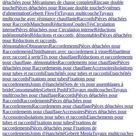
détachées pour Mécanismes de chasse complets
Rinçage double
touche
Pièces détachées pour Rinçage double touche
Systèmes
d'alimentation
Geberit FlowFit
Tuyaux multicouche
Tuyaux
multicouche avec résistance chauffante
Raccords
Pièces détachées
pour Raccords
Manchons
Réductions
Coudes
Tés
Circulation
interne
Pièces détachées pour Circulation interne
Réductions
indémontables
Réductions et raccords, démontables
Pièces détachées
pour Réductions et raccords,
démontables
Obturateurs
Raccordements
Pièces détachées pour
Raccordements
Distributeurs avec raccordement à visser
Répartiteur
avec raccord à sertir
Tés pour chauffage
Réductions et raccordements
pour chauffage, démontables
Raccordements pour chauffage
Pièces
détachées pour Raccordements pour chauffage
Accessoires
Isolations
pour tubes et raccords
Etanchéités pour tubes et raccords
Etanchéités
pour raccords
Fixations pour tubes
Fixations pour
raccordements
Joints d'étanchéité
Sets de vis pour assemblages à
bride
Consommables
Geberit PushFit
Tuyaux multicouches
Tuyaux
multicouches pour chauffage
Raccords
Pièces détachées pour
Raccords
Raccordements
Pièces détachées pour
Raccordements
Raccordements pour chauffage
Pièces détachées pour
Raccordements pour chauffage
Accessoires
Pièces détachées pour
Accessoires
Isolations pour tubes et raccords
Etanchements pour
tubes et raccords
Fixations pour tubes
Fixations de
raccordements
Pièces détachées pour Fixations de
raccordements
Joints d'étanchéité
Geberit Mepla
Tuyaux multicouches