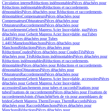
Circulation interne
Réductions indémontables
Pièces détachées pour
Réductions indémontables
Réductions et raccordements,
démontables
Pièces détachées pour Réductions et raccordements,
démontables
Compensateurs
Pièces détachées pour
Compensateurs
Obturateurs
Pièces détachées pour
Obturateurs
Raccordements
Pièces détachées pour
Raccordements
Geberit Mapress Acier Inoxydable, gaz
Pièces
détachées pour Geberit Mapress Acier Inoxydable, gaz
Tubes
1.4401
Pièces détachées pour Tubes
1.4401
Mamelons
Manchons
Pièces détachées pour
Manchons
Réductions
Pièces détachées pour
Réductions
Coudes
Pièces détachées pour Coudes
Tés
Pièces
détachées pour Tés
Réductions indémontables
Pièces détachées pour
Réductions indémontables
Réductions et raccordements,
démontables
Pièces détachées pour Réductions et raccordements,
démontables
Obturateurs
Pièces détachées pour
Obturateurs
Raccordements
Pièces détachées pour
Raccordements
Geberit Mapress Acier Inoxydable, accessoires
Pièces
détachées pour Geberit Mapress Acier Inoxydable,
accessoires
Etanchements pour tubes et raccords
Fixations pour
tubes
Fixations de raccordements
Pièces détachées pour Fixations de
raccordements
Joints d'étanchéité
Sets de vis pour assemblages de
brides
Geberit Mapress Therm
Tuyaux Therm
Raccords
Pièces
détachées pour Raccords
Manchons
Pièces détachées pour
Manchons
Réductions
Pièces détachées pour