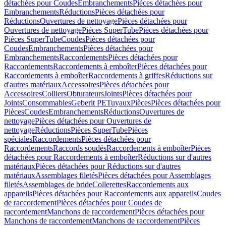
détachées pour Coudes
Embranchements
Pièces détachées pour
Embranchements
Réductions
Pièces détachées pour
Réductions
Ouvertures de nettoyage
Pièces détachées pour
Ouvertures de nettoyage
Pièces SuperTube
Pièces détachées pour
Pièces SuperTube
Coudes
Pièces détachées pour
Coudes
Embranchements
Pièces détachées pour
Embranchements
Raccordements
Pièces détachées pour
Raccordements
Raccordements à emboîter
Pièces détachées pour
Raccordements à emboîter
Raccordements à griffes
Réductions sur
d'autres matériaux
Accessoires
Pièces détachées pour
Accessoires
Colliers
Obturateurs
Joints
Pièces détachées pour
Joints
Consommables
Geberit PE
Tuyaux
Pièces
Pièces détachées pour
Pièces
Coudes
Embranchements
Réductions
Ouvertures de
nettoyage
Pièces détachées pour Ouvertures de
nettoyage
Réductions
Pièces SuperTube
Pièces
spéciales
Raccordements
Pièces détachées pour
Raccordements
Raccords soudés
Raccordements à emboîter
Pièces
détachées pour Raccordements à emboîter
Réductions sur d'autres
matériaux
Pièces détachées pour Réductions sur d'autres
matériaux
Assemblages filetés
Pièces détachées pour Assemblages
filetés
Assemblages de bride
Collerettes
Raccordements aux
appareils
Pièces détachées pour Raccordements aux appareils
Coudes
de raccordement
Pièces détachées pour Coudes de
raccordement
Manchons de raccordement
Pièces détachées pour
Manchons de raccordement
Manchons de raccordement
Pièces