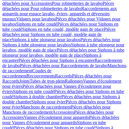
détachées pour Accessoires
Pour robinetteries de lavabo
Pièces
détachées pour Pour robinetteries de lavabo
Raccordements aux
appareils pour espace lavabo, éviers, appareils et déversoirs
muraux
Vidages pour lavabos
Pièces détachées pour Vidages pour
lavabos
Siphons en tube coudé
Pièces détachées pour Siphons en
tube coudé
Siphons en tube coudé, modèle gain de place
Pièces
détachées pour Siphons en tube coudé, modèle gain de
place
Siphons à tube plongeur pour lavabos
Pièces détachées pour
Siphons à tube plongeur pour lavabos
Siphons à tube plongeur pour
lavabos, modèle gain de place
Pièces détachées pour Siphons à tube
plongeur pour lavabos, modèle gain de place
Siphons à
encastrer
Pièces détachées pour Siphons à encastrer
Raccordements
de lavabo
Pièces détachées pour Raccordements de lavabo
Manchons
de raccordement
Coudes de
raccordement
Recouvrements
Raccords
Pièces détachées pour
Raccords
Joints
Tubes de trop-plein
Rallonges
Vannes d'écoulement
pour éviers
Pièces détachées pour Vannes d'écoulement pour
éviers
Siphons en tube coudé
Pièces détachées pour Siphons en tube
coudé
Siphons à double chambre
Pièces détachées pour Siphons à
double chambre
Siphons pour évier
Pièces détachées pour Siphons
pour évier
Manchons de raccordement
Pièces détachées pour
Manchons de raccordement
Accessoires
Pièces détachées pour
Accessoires
Vannes d'écoulement pour appareils
Pièces détachées
pour Vannes d'écoulement pour appareils
Siphons en tube
coudé
Pièces détachées pour Siphons en tube coudé
Siphons à