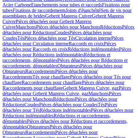
Acier Carbone
Etanchements pour tubes et raccords
Fixations pour
tubes
Fixations de raccordements
Joints d'étanchéité
Sets de vis pour
assemblages de brides
Geberit Mapress Cuivre
Geberit Mapress
Cuivre
Pièces détachées pour Geberit Mapress
Cuivre
Manchons
Pièces détachées pour Manchons
Réductions
Pièces
détachées pour Réductions
Coudes
Pièces détachées pour
Coudes
Tés
Pièces détachées pour Tés
Circulation interne
Pièces
détachées pour Circulation interne
Raccords en croix
Pièces
détachées pour Raccords en croix
Réductions indémontables
Pièces
détachées pour Réductions indémontables
Réductions et
raccordements, démontables
Pièces détachées pour Réductions et
raccordements, démontables
Obturateurs
Pièces détachées pour
Obturateurs
Raccordements
Pièces détachées pour
Raccordements
Tés pour chauffage
Pièces détachées pour Tés pour
chauffage
Raccordements pour chauffage
Pièces détachées pour
Raccordements pour chauffage
Geberit Mapress Cuivre, gaz
Pièces
détachées pour Geberit Mapress Cuivre, gaz
Manchons
Pièces
détachées pour Manchons
Réductions
Pièces détachées pour
Réductions
Coudes
Pièces détachées pour Coudes
Tés
Pièces
détachées pour Tés
Réductions indémontables
Pièces détachées pour
Réductions indémontables
Réductions et raccordements,
démontables
Pièces détachées pour Réductions et raccordements,
démontables
Obturateurs
Pièces détachées pour
Obturateurs
Raccordements
Pièces détachées pour
Raccordements
Accessoires pour Geberit Mapress Cuivre
Pièces