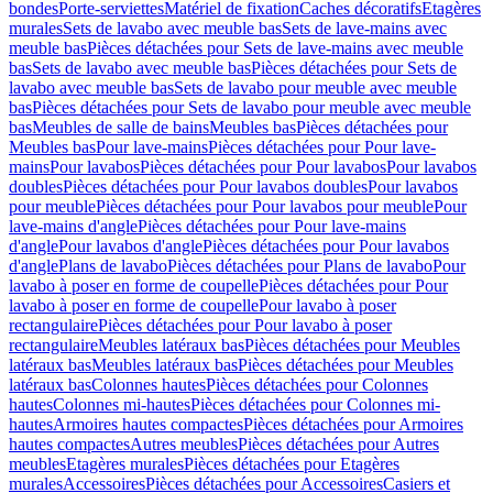
bondes
Porte-serviettes
Matériel de fixation
Caches décoratifs
Etagères
murales
Sets de lavabo avec meuble bas
Sets de lave-mains avec
meuble bas
Pièces détachées pour Sets de lave-mains avec meuble
bas
Sets de lavabo avec meuble bas
Pièces détachées pour Sets de
lavabo avec meuble bas
Sets de lavabo pour meuble avec meuble
bas
Pièces détachées pour Sets de lavabo pour meuble avec meuble
bas
Meubles de salle de bains
Meubles bas
Pièces détachées pour
Meubles bas
Pour lave-mains
Pièces détachées pour Pour lave-
mains
Pour lavabos
Pièces détachées pour Pour lavabos
Pour lavabos
doubles
Pièces détachées pour Pour lavabos doubles
Pour lavabos
pour meuble
Pièces détachées pour Pour lavabos pour meuble
Pour
lave-mains d'angle
Pièces détachées pour Pour lave-mains
d'angle
Pour lavabos d'angle
Pièces détachées pour Pour lavabos
d'angle
Plans de lavabo
Pièces détachées pour Plans de lavabo
Pour
lavabo à poser en forme de coupelle
Pièces détachées pour Pour
lavabo à poser en forme de coupelle
Pour lavabo à poser
rectangulaire
Pièces détachées pour Pour lavabo à poser
rectangulaire
Meubles latéraux bas
Pièces détachées pour Meubles
latéraux bas
Meubles latéraux bas
Pièces détachées pour Meubles
latéraux bas
Colonnes hautes
Pièces détachées pour Colonnes
hautes
Colonnes mi-hautes
Pièces détachées pour Colonnes mi-
hautes
Armoires hautes compactes
Pièces détachées pour Armoires
hautes compactes
Autres meubles
Pièces détachées pour Autres
meubles
Etagères murales
Pièces détachées pour Etagères
murales
Accessoires
Pièces détachées pour Accessoires
Casiers et