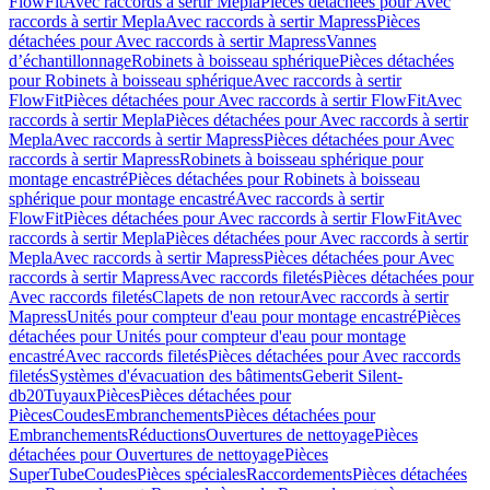
FlowFit
Avec raccords à sertir Mepla
Pièces détachées pour Avec
raccords à sertir Mepla
Avec raccords à sertir Mapress
Pièces
détachées pour Avec raccords à sertir Mapress
Vannes
d’échantillonnage
Robinets à boisseau sphérique
Pièces détachées
pour Robinets à boisseau sphérique
Avec raccords à sertir
FlowFit
Pièces détachées pour Avec raccords à sertir FlowFit
Avec
raccords à sertir Mepla
Pièces détachées pour Avec raccords à sertir
Mepla
Avec raccords à sertir Mapress
Pièces détachées pour Avec
raccords à sertir Mapress
Robinets à boisseau sphérique pour
montage encastré
Pièces détachées pour Robinets à boisseau
sphérique pour montage encastré
Avec raccords à sertir
FlowFit
Pièces détachées pour Avec raccords à sertir FlowFit
Avec
raccords à sertir Mepla
Pièces détachées pour Avec raccords à sertir
Mepla
Avec raccords à sertir Mapress
Pièces détachées pour Avec
raccords à sertir Mapress
Avec raccords filetés
Pièces détachées pour
Avec raccords filetés
Clapets de non retour
Avec raccords à sertir
Mapress
Unités pour compteur d'eau pour montage encastré
Pièces
détachées pour Unités pour compteur d'eau pour montage
encastré
Avec raccords filetés
Pièces détachées pour Avec raccords
filetés
Systèmes d'évacuation des bâtiments
Geberit Silent-
db20
Tuyaux
Pièces
Pièces détachées pour
Pièces
Coudes
Embranchements
Pièces détachées pour
Embranchements
Réductions
Ouvertures de nettoyage
Pièces
détachées pour Ouvertures de nettoyage
Pièces
SuperTube
Coudes
Pièces spéciales
Raccordements
Pièces détachées