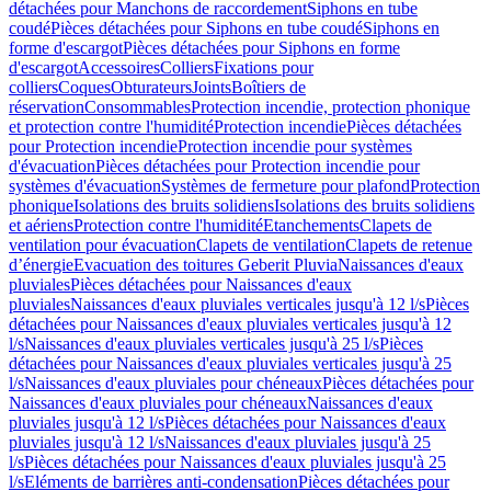
détachées pour Manchons de raccordement
Siphons en tube
coudé
Pièces détachées pour Siphons en tube coudé
Siphons en
forme d'escargot
Pièces détachées pour Siphons en forme
d'escargot
Accessoires
Colliers
Fixations pour
colliers
Coques
Obturateurs
Joints
Boîtiers de
réservation
Consommables
Protection incendie, protection phonique
et protection contre l'humidité
Protection incendie
Pièces détachées
pour Protection incendie
Protection incendie pour systèmes
d'évacuation
Pièces détachées pour Protection incendie pour
systèmes d'évacuation
Systèmes de fermeture pour plafond
Protection
phonique
Isolations des bruits solidiens
Isolations des bruits solidiens
et aériens
Protection contre l'humidité
Etanchements
Clapets de
ventilation pour évacuation
Clapets de ventilation
Clapets de retenue
d’énergie
Evacuation des toitures Geberit Pluvia
Naissances d'eaux
pluviales
Pièces détachées pour Naissances d'eaux
pluviales
Naissances d'eaux pluviales verticales jusqu'à 12 l/s
Pièces
détachées pour Naissances d'eaux pluviales verticales jusqu'à 12
l/s
Naissances d'eaux pluviales verticales jusqu'à 25 l/s
Pièces
détachées pour Naissances d'eaux pluviales verticales jusqu'à 25
l/s
Naissances d'eaux pluviales pour chéneaux
Pièces détachées pour
Naissances d'eaux pluviales pour chéneaux
Naissances d'eaux
pluviales jusqu'à 12 l/s
Pièces détachées pour Naissances d'eaux
pluviales jusqu'à 12 l/s
Naissances d'eaux pluviales jusqu'à 25
l/s
Pièces détachées pour Naissances d'eaux pluviales jusqu'à 25
l/s
Eléments de barrières anti-condensation
Pièces détachées pour