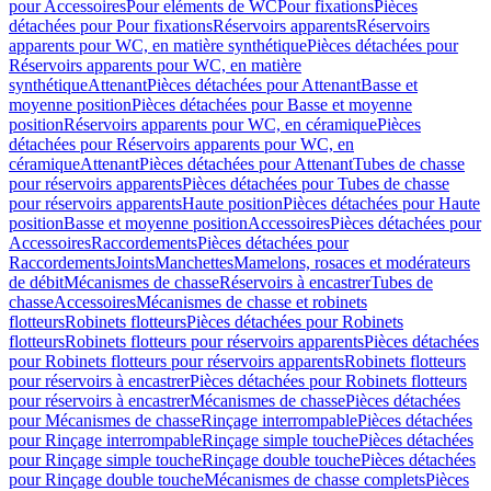
pour Accessoires
Pour eléments de WC
Pour fixations
Pièces
détachées pour Pour fixations
Réservoirs apparents
Réservoirs
apparents pour WC, en matière synthétique
Pièces détachées pour
Réservoirs apparents pour WC, en matière
synthétique
Attenant
Pièces détachées pour Attenant
Basse et
moyenne position
Pièces détachées pour Basse et moyenne
position
Réservoirs apparents pour WC, en céramique
Pièces
détachées pour Réservoirs apparents pour WC, en
céramique
Attenant
Pièces détachées pour Attenant
Tubes de chasse
pour réservoirs apparents
Pièces détachées pour Tubes de chasse
pour réservoirs apparents
Haute position
Pièces détachées pour Haute
position
Basse et moyenne position
Accessoires
Pièces détachées pour
Accessoires
Raccordements
Pièces détachées pour
Raccordements
Joints
Manchettes
Mamelons, rosaces et modérateurs
de débit
Mécanismes de chasse
Réservoirs à encastrer
Tubes de
chasse
Accessoires
Mécanismes de chasse et robinets
flotteurs
Robinets flotteurs
Pièces détachées pour Robinets
flotteurs
Robinets flotteurs pour réservoirs apparents
Pièces détachées
pour Robinets flotteurs pour réservoirs apparents
Robinets flotteurs
pour réservoirs à encastrer
Pièces détachées pour Robinets flotteurs
pour réservoirs à encastrer
Mécanismes de chasse
Pièces détachées
pour Mécanismes de chasse
Rinçage interrompable
Pièces détachées
pour Rinçage interrompable
Rinçage simple touche
Pièces détachées
pour Rinçage simple touche
Rinçage double touche
Pièces détachées
pour Rinçage double touche
Mécanismes de chasse complets
Pièces