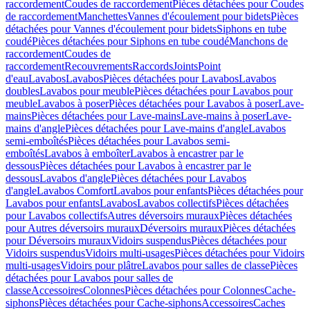
raccordement
Coudes de raccordement
Pièces détachées pour Coudes
de raccordement
Manchettes
Vannes d'écoulement pour bidets
Pièces
détachées pour Vannes d'écoulement pour bidets
Siphons en tube
coudé
Pièces détachées pour Siphons en tube coudé
Manchons de
raccordement
Coudes de
raccordement
Recouvrements
Raccords
Joints
Point
d'eau
Lavabos
Lavabos
Pièces détachées pour Lavabos
Lavabos
doubles
Lavabos pour meuble
Pièces détachées pour Lavabos pour
meuble
Lavabos à poser
Pièces détachées pour Lavabos à poser
Lave-
mains
Pièces détachées pour Lave-mains
Lave-mains à poser
Lave-
mains d'angle
Pièces détachées pour Lave-mains d'angle
Lavabos
semi-emboîtés
Pièces détachées pour Lavabos semi-
emboîtés
Lavabos à emboîter
Lavabos à encastrer par le
dessous
Pièces détachées pour Lavabos à encastrer par le
dessous
Lavabos d'angle
Pièces détachées pour Lavabos
d'angle
Lavabos Comfort
Lavabos pour enfants
Pièces détachées pour
Lavabos pour enfants
Lavabos
Lavabos collectifs
Pièces détachées
pour Lavabos collectifs
Autres déversoirs muraux
Pièces détachées
pour Autres déversoirs muraux
Déversoirs muraux
Pièces détachées
pour Déversoirs muraux
Vidoirs suspendus
Pièces détachées pour
Vidoirs suspendus
Vidoirs multi-usages
Pièces détachées pour Vidoirs
multi-usages
Vidoirs pour plâtre
Lavabos pour salles de classe
Pièces
détachées pour Lavabos pour salles de
classe
Accessoires
Colonnes
Pièces détachées pour Colonnes
Cache-
siphons
Pièces détachées pour Cache-siphons
Accessoires
Caches