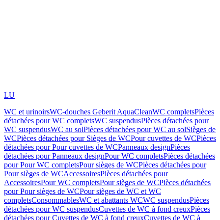
LU
WC et urinoirs
WC-douches Geberit AquaClean
WC complets
Pièces
détachées pour WC complets
WC suspendus
Pièces détachées pour
WC suspendus
WC au sol
Pièces détachées pour WC au sol
Sièges de
WC
Pièces détachées pour Sièges de WC
Pour cuvettes de WC
Pièces
détachées pour Pour cuvettes de WC
Panneaux design
Pièces
détachées pour Panneaux design
Pour WC complets
Pièces détachées
pour Pour WC complets
Pour sièges de WC
Pièces détachées pour
Pour sièges de WC
Accessoires
Pièces détachées pour
Accessoires
Pour WC complets
Pour sièges de WC
Pièces détachées
pour Pour sièges de WC
Pour sièges de WC et WC
complets
Consommables
WC et abattants WC
WC suspendus
Pièces
détachées pour WC suspendus
Cuvettes de WC à fond creux
Pièces
détachées pour Cuvettes de WC à fond creux
Cuvettes de WC à