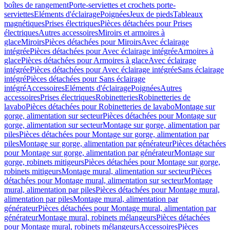
boîtes de rangement
Porte-serviettes et crochets porte-
serviettes
Eléments d'éclairage
Poignées
Jeux de pieds
Tableaux
magnétiques
Prises électriques
Pièces détachées pour Prises
électriques
Autres accessoires
Miroirs et armoires à
glace
Miroirs
Pièces détachées pour Miroirs
Avec éclairage
intégrée
Pièces détachées pour Avec éclairage intégrée
Armoires à
glace
Pièces détachées pour Armoires à glace
Avec éclairage
intégrée
Pièces détachées pour Avec éclairage intégrée
Sans éclairage
intégré
Pièces détachées pour Sans éclairage
intégré
Accessoires
Eléments d'éclairage
Poignées
Autres
accessoires
Prises électriques
Robinetteries
Robinetteries de
lavabo
Pièces détachées pour Robinetteries de lavabo
Montage sur
gorge, alimentation sur secteur
Pièces détachées pour Montage sur
gorge, alimentation sur secteur
Montage sur gorge, alimentation par
piles
Pièces détachées pour Montage sur gorge, alimentation par
piles
Montage sur gorge, alimentation par générateur
Pièces détachées
pour Montage sur gorge, alimentation par générateur
Montage sur
gorge, robinets mitigeurs
Pièces détachées pour Montage sur gorge,
robinets mitigeurs
Montage mural, alimentation sur secteur
Pièces
détachées pour Montage mural, alimentation sur secteur
Montage
mural, alimentation par piles
Pièces détachées pour Montage mural,
alimentation par piles
Montage mural, alimentation par
générateur
Pièces détachées pour Montage mural, alimentation par
générateur
Montage mural, robinets mélangeurs
Pièces détachées
pour Montage mural, robinets mélangeurs
Accessoires
Pièces