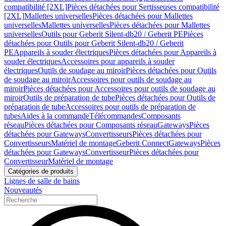
compatibilité [2XL]
Pièces détachées pour Sertisseuses compatibilité
[2XL]
Mallettes universelles
Pièces détachées pour Mallettes
universelles
Mallettes universelles
Pièces détachées pour Mallettes
universelles
Outils pour Geberit Silent-db20 / Geberit PE
Pièces
détachées pour Outils pour Geberit Silent-db20 / Geberit
PE
Appareils à souder électriques
Pièces détachées pour Appareils à
souder électriques
Accessoires pour appareils à souder
électriques
Outils de soudage au miroir
Pièces détachées pour Outils
de soudage au miroir
Accessoires pour outils de soudage au
miroir
Pièces détachées pour Accessoires pour outils de soudage au
miroir
Outils de préparation de tube
Pièces détachées pour Outils de
préparation de tube
Accessoires pour outils de préparation de
tubes
Aides à la commande
Télécommandes
Composants
réseau
Pièces détachées pour Composants réseau
Gateways
Pièces
détachées pour Gateways
Convertisseurs
Pièces détachées pour
Convertisseurs
Matériel de montage
Geberit Connect
Gateways
Pièces
détachées pour Gateways
Convertisseur
Pièces détachées pour
Convertisseur
Matériel de montage
Catégories de produits
Lignes de salle de bains
Nouveautés