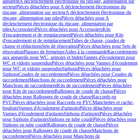
apparent
A déclenchement électronique du rinçage, alimentation sur
secteur
Pièces détachées pour A déclenchement électronique du
rinçage, alimentation sur secteur
A déclenchement électronique du
rinçage, alimentation par piles
Pièces détachées pour A
déclenchement électronique du rinçage, alimentation par
piles
Accessoires
Pièces détachées pour Accessoires
Kits
d'encastrement et de remplacement
Pièces détachées pour Kits
d'encastrement et de remplacement
Tubes de chasse, coudes de
chasse et réductions
Sets de rénovation
Pièces détachées pour Sets de
rénovation
Plaques de fermeture
Aides à la commande
Raccordements
aux appareils pour WC, urinoirs et bidets
Vannes d'écoulement pour
WC et vidoirs suspendus
Pièces détachées pour Vannes d'écoulement
pour WC et vidoirs suspendus
Siphons
Pièces détachées pour
Siphons
Coudes de raccordement
Pièces détachées pour Coudes de
raccordement
Manchons de raccordement
Pièces détachées pour
Manchons de raccordement
Kits de raccordement
Pièces détachées
pour Kits de raccordement
Rallonges de coude de chasse
Pièces
détachées pour Rallonges de coude de chasse
Raccords en
PVC
Pièces détachées pour Raccords en PVC
Manchettes et cache-
boulons
Vannes d'écoulement d'urinoirs
Pièces détachées pour
Vannes d'écoulement d'urinoirs
Siphons d'urinoirs
Pièces détachées
pour Siphons d'urinoirs
Siphons en tube coudé
Pièces détachées pour
Siphons en tube coudé
Rallonges de coude de chasse
Pièces
détachées pour Rallonges de coude de chasse
Manchons de
raccordement
Pièces détachées pour Manchons de