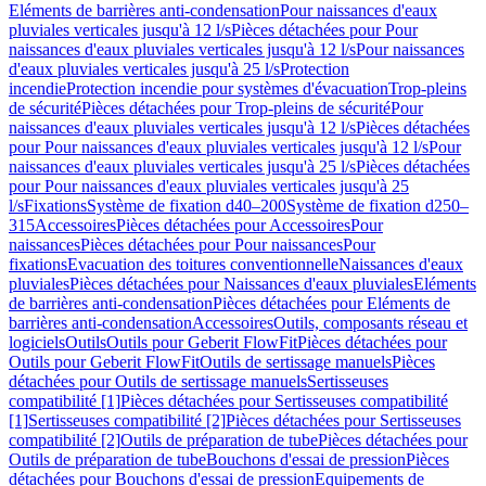
Eléments de barrières anti-condensation
Pour naissances d'eaux
pluviales verticales jusqu'à 12 l/s
Pièces détachées pour Pour
naissances d'eaux pluviales verticales jusqu'à 12 l/s
Pour naissances
d'eaux pluviales verticales jusqu'à 25 l/s
Protection
incendie
Protection incendie pour systèmes d'évacuation
Trop-pleins
de sécurité
Pièces détachées pour Trop-pleins de sécurité
Pour
naissances d'eaux pluviales verticales jusqu'à 12 l/s
Pièces détachées
pour Pour naissances d'eaux pluviales verticales jusqu'à 12 l/s
Pour
naissances d'eaux pluviales verticales jusqu'à 25 l/s
Pièces détachées
pour Pour naissances d'eaux pluviales verticales jusqu'à 25
l/s
Fixations
Système de fixation d40–200
Système de fixation d250–
315
Accessoires
Pièces détachées pour Accessoires
Pour
naissances
Pièces détachées pour Pour naissances
Pour
fixations
Evacuation des toitures conventionnelle
Naissances d'eaux
pluviales
Pièces détachées pour Naissances d'eaux pluviales
Eléments
de barrières anti-condensation
Pièces détachées pour Eléments de
barrières anti-condensation
Accessoires
Outils, composants réseau et
logiciels
Outils
Outils pour Geberit FlowFit
Pièces détachées pour
Outils pour Geberit FlowFit
Outils de sertissage manuels
Pièces
détachées pour Outils de sertissage manuels
Sertisseuses
compatibilité [1]
Pièces détachées pour Sertisseuses compatibilité
[1]
Sertisseuses compatibilité [2]
Pièces détachées pour Sertisseuses
compatibilité [2]
Outils de préparation de tube
Pièces détachées pour
Outils de préparation de tube
Bouchons d'essai de pression
Pièces
détachées pour Bouchons d'essai de pression
Equipements de