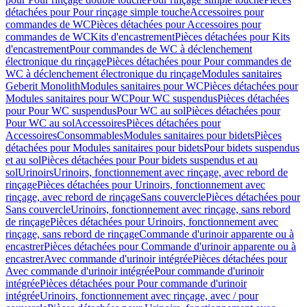
détachées pour Pour rinçage simple touche
Accessoires pour
commandes de WC
Pièces détachées pour Accessoires pour
commandes de WC
Kits d'encastrement
Pièces détachées pour Kits
d'encastrement
Pour commandes de WC à déclenchement
électronique du rinçage
Pièces détachées pour Pour commandes de
WC à déclenchement électronique du rinçage
Modules sanitaires
Geberit Monolith
Modules sanitaires pour WC
Pièces détachées pour
Modules sanitaires pour WC
Pour WC suspendus
Pièces détachées
pour Pour WC suspendus
Pour WC au sol
Pièces détachées pour
Pour WC au sol
Accessoires
Pièces détachées pour
Accessoires
Consommables
Modules sanitaires pour bidets
Pièces
détachées pour Modules sanitaires pour bidets
Pour bidets suspendus
et au sol
Pièces détachées pour Pour bidets suspendus et au
sol
Urinoirs
Urinoirs, fonctionnement avec rinçage, avec rebord de
rinçage
Pièces détachées pour Urinoirs, fonctionnement avec
rinçage, avec rebord de rinçage
Sans couvercle
Pièces détachées pour
Sans couvercle
Urinoirs, fonctionnement avec rinçage, sans rebord
de rinçage
Pièces détachées pour Urinoirs, fonctionnement avec
rinçage, sans rebord de rinçage
Commande d'urinoir apparente ou à
encastrer
Pièces détachées pour Commande d'urinoir apparente ou à
encastrer
Avec commande d'urinoir intégrée
Pièces détachées pour
Avec commande d'urinoir intégrée
Pour commande d'urinoir
intégrée
Pièces détachées pour Pour commande d'urinoir
intégrée
Urinoirs, fonctionnement avec rinçage, avec / pour