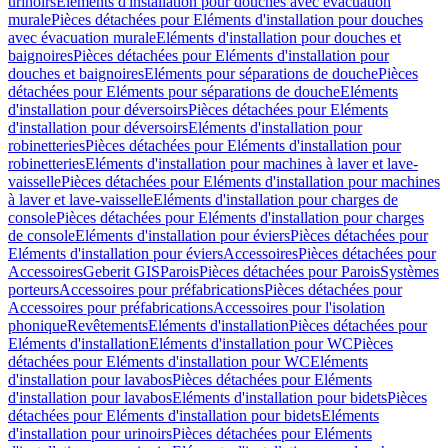
urinoirs
Eléments d'installation pour douches avec évacuation
murale
Pièces détachées pour Eléments d'installation pour douches
avec évacuation murale
Eléments d'installation pour douches et
baignoires
Pièces détachées pour Eléments d'installation pour
douches et baignoires
Eléments pour séparations de douche
Pièces
détachées pour Eléments pour séparations de douche
Eléments
d'installation pour déversoirs
Pièces détachées pour Eléments
d'installation pour déversoirs
Eléments d'installation pour
robinetteries
Pièces détachées pour Eléments d'installation pour
robinetteries
Eléments d'installation pour machines à laver et lave-
vaisselle
Pièces détachées pour Eléments d'installation pour machines
à laver et lave-vaisselle
Eléments d'installation pour charges de
console
Pièces détachées pour Eléments d'installation pour charges
de console
Eléments d'installation pour éviers
Pièces détachées pour
Eléments d'installation pour éviers
Accessoires
Pièces détachées pour
Accessoires
Geberit GIS
Parois
Pièces détachées pour Parois
Systèmes
porteurs
Accessoires pour préfabrications
Pièces détachées pour
Accessoires pour préfabrications
Accessoires pour l'isolation
phonique
Revêtements
Eléments d'installation
Pièces détachées pour
Eléments d'installation
Eléments d'installation pour WC
Pièces
détachées pour Eléments d'installation pour WC
Eléments
d'installation pour lavabos
Pièces détachées pour Eléments
d'installation pour lavabos
Eléments d'installation pour bidets
Pièces
détachées pour Eléments d'installation pour bidets
Eléments
d'installation pour urinoirs
Pièces détachées pour Eléments