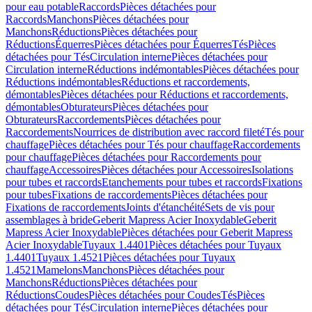
pour eau potable
Raccords
Pièces détachées pour
Raccords
Manchons
Pièces détachées pour
Manchons
Réductions
Pièces détachées pour
Réductions
Équerres
Pièces détachées pour Équerres
Tés
Pièces
détachées pour Tés
Circulation interne
Pièces détachées pour
Circulation interne
Réductions indémontables
Pièces détachées pour
Réductions indémontables
Réductions et raccordements,
démontables
Pièces détachées pour Réductions et raccordements,
démontables
Obturateurs
Pièces détachées pour
Obturateurs
Raccordements
Pièces détachées pour
Raccordements
Nourrices de distribution avec raccord fileté
Tés pour
chauffage
Pièces détachées pour Tés pour chauffage
Raccordements
pour chauffage
Pièces détachées pour Raccordements pour
chauffage
Accessoires
Pièces détachées pour Accessoires
Isolations
pour tubes et raccords
Etanchements pour tubes et raccords
Fixations
pour tubes
Fixations de raccordements
Pièces détachées pour
Fixations de raccordements
Joints d'étanchéité
Sets de vis pour
assemblages à bride
Geberit Mapress Acier Inoxydable
Geberit
Mapress Acier Inoxydable
Pièces détachées pour Geberit Mapress
Acier Inoxydable
Tuyaux 1.4401
Pièces détachées pour Tuyaux
1.4401
Tuyaux 1.4521
Pièces détachées pour Tuyaux
1.4521
Mamelons
Manchons
Pièces détachées pour
Manchons
Réductions
Pièces détachées pour
Réductions
Coudes
Pièces détachées pour Coudes
Tés
Pièces
détachées pour Tés
Circulation interne
Pièces détachées pour