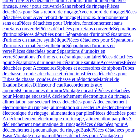
couvercle
Pièces détachées pour Urinoirs, fonctionnement avec
rinçage, avec / pour couvercle
Sans rebord de rinçage
Pièces
détachées pour Sans rebord de rinçage
Avec rebord de rinçage
Pièces
détachées pour Avec rebord de rinçage
Urinoirs, fonctionnement
sans eau
Pièces détachées pour Urinoirs, fonctionnement sans
eau
Sans couvercle
Pièces détachées pour Sans couvercle
Séparations
d'urinoirs
Pièces détachées pour Séparations d'urinoirs
Séparations
d'urinoirs en matière synthétique
Pièces détachées pour Séparations
d'urinoirs en matière synthétique
Séparations d'urinoirs en
verre
Pièces détachées pour Séparations d'urinoirs en
verre
Séparations d'urinoirs en céramique sanitaire
Pièces détachées
pour Séparations d'urinoirs en céramique sanitaire
Accessoires
Pièces
détachées pour Accessoires
Siphons et accessoires de siphons
Tubes
de chasse, coudes de chasse et réductions
Pièces détachées pour
Tubes de chasse, coudes de chasse et réductions
Matériel de
fixation
Bondes
Diffuseur d’eau
Raccordements aux
appareils
Commandes d'urinoir
Montage encastré
Pièces détachées
pour Montage encastré
A déclenchement électronique du rinçage,
alimentation sur secteur
Pièces détachées pour A déclenchement
électronique du rinçage, alimentation sur secteur
A déclenchement
électronique du rinçage, alimentation par piles
Pièces détachées pour
A déclenchement électronique du rinçage, alimentation par piles
A
déclenchement pneumatique du rinçage
Pièces détachées pour A
déclenchement pneumatique du rinçage
Basic
Pièces détachées pour
Basic
Montage en apparent
Pièces détachées pour Montage en