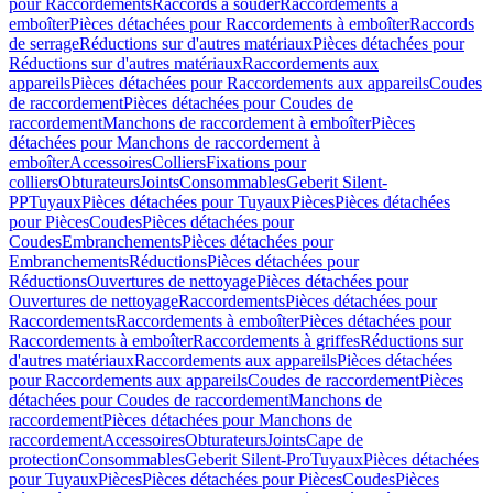
pour Raccordements
Raccords à souder
Raccordements à
emboîter
Pièces détachées pour Raccordements à emboîter
Raccords
de serrage
Réductions sur d'autres matériaux
Pièces détachées pour
Réductions sur d'autres matériaux
Raccordements aux
appareils
Pièces détachées pour Raccordements aux appareils
Coudes
de raccordement
Pièces détachées pour Coudes de
raccordement
Manchons de raccordement à emboîter
Pièces
détachées pour Manchons de raccordement à
emboîter
Accessoires
Colliers
Fixations pour
colliers
Obturateurs
Joints
Consommables
Geberit Silent-
PP
Tuyaux
Pièces détachées pour Tuyaux
Pièces
Pièces détachées
pour Pièces
Coudes
Pièces détachées pour
Coudes
Embranchements
Pièces détachées pour
Embranchements
Réductions
Pièces détachées pour
Réductions
Ouvertures de nettoyage
Pièces détachées pour
Ouvertures de nettoyage
Raccordements
Pièces détachées pour
Raccordements
Raccordements à emboîter
Pièces détachées pour
Raccordements à emboîter
Raccordements à griffes
Réductions sur
d'autres matériaux
Raccordements aux appareils
Pièces détachées
pour Raccordements aux appareils
Coudes de raccordement
Pièces
détachées pour Coudes de raccordement
Manchons de
raccordement
Pièces détachées pour Manchons de
raccordement
Accessoires
Obturateurs
Joints
Cape de
protection
Consommables
Geberit Silent-Pro
Tuyaux
Pièces détachées
pour Tuyaux
Pièces
Pièces détachées pour Pièces
Coudes
Pièces