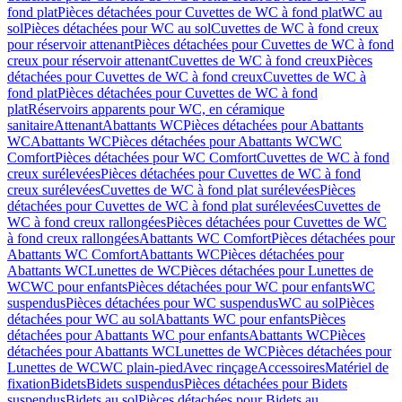
fond plat
Pièces détachées pour Cuvettes de WC à fond plat
WC au
sol
Pièces détachées pour WC au sol
Cuvettes de WC à fond creux
pour réservoir attenant
Pièces détachées pour Cuvettes de WC à fond
creux pour réservoir attenant
Cuvettes de WC à fond creux
Pièces
détachées pour Cuvettes de WC à fond creux
Cuvettes de WC à
fond plat
Pièces détachées pour Cuvettes de WC à fond
plat
Réservoirs apparents pour WC, en céramique
sanitaire
Attenant
Abattants WC
Pièces détachées pour Abattants
WC
Abattants WC
Pièces détachées pour Abattants WC
WC
Comfort
Pièces détachées pour WC Comfort
Cuvettes de WC à fond
creux surélevées
Pièces détachées pour Cuvettes de WC à fond
creux surélevées
Cuvettes de WC à fond plat surélevées
Pièces
détachées pour Cuvettes de WC à fond plat surélevées
Cuvettes de
WC à fond creux rallongées
Pièces détachées pour Cuvettes de WC
à fond creux rallongées
Abattants WC Comfort
Pièces détachées pour
Abattants WC Comfort
Abattants WC
Pièces détachées pour
Abattants WC
Lunettes de WC
Pièces détachées pour Lunettes de
WC
WC pour enfants
Pièces détachées pour WC pour enfants
WC
suspendus
Pièces détachées pour WC suspendus
WC au sol
Pièces
détachées pour WC au sol
Abattants WC pour enfants
Pièces
détachées pour Abattants WC pour enfants
Abattants WC
Pièces
détachées pour Abattants WC
Lunettes de WC
Pièces détachées pour
Lunettes de WC
WC plain-pied
Avec rinçage
Accessoires
Matériel de
fixation
Bidets
Bidets suspendus
Pièces détachées pour Bidets
suspendus
Bidets au sol
Pièces détachées pour Bidets au