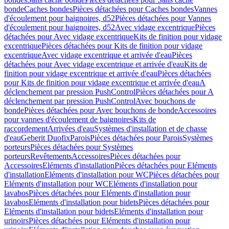
bonde
Caches bondes
Pièces détachées pour Caches bondes
Vannes
d'écoulement pour baignoires, d52
Pièces détachées pour Vannes
d'écoulement pour baignoires, d52
Avec vidage excentrique
Pièces
détachées pour Avec vidage excentrique
Kits de finition pour vidage
excentrique
Pièces détachées pour Kits de finition pour vidage
excentrique
Avec vidage excentrique et arrivée d'eau
Pièces
détachées pour Avec vidage excentrique et arrivée d'eau
Kits de
finition pour vidage excentrique et arrivée d'eau
Pièces détachées
pour Kits de finition pour vidage excentrique et arrivée d'eau
A
déclenchement par pression PushControl
Pièces détachées pour A
déclenchement par pression PushControl
Avec bouchons de
bonde
Pièces détachées pour Avec bouchons de bonde
Accessoires
pour vannes d'écoulement de baignoires
Kits de
raccordement
Arrivées d'eau
Systèmes d'installation et de chasse
d'eau
Geberit Duofix
Parois
Pièces détachées pour Parois
Systèmes
porteurs
Pièces détachées pour Systèmes
porteurs
Revêtements
Accessoires
Pièces détachées pour
Accessoires
Eléments d'installation
Pièces détachées pour Eléments
d'installation
Eléments d'installation pour WC
Pièces détachées pour
Eléments d'installation pour WC
Eléments d'installation pour
lavabos
Pièces détachées pour Eléments d'installation pour
lavabos
Eléments d'installation pour bidets
Pièces détachées pour
Eléments d'installation pour bidets
Eléments d'installation pour
urinoirs
Pièces détachées pour Eléments d'installation pour