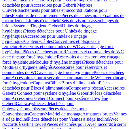
détachées pour Accessoires pour Geberit Mapress
Cuivre
Etanchements pour tubes et raccords
Fixations pour
tubes
Fixations de raccordements
Pièces détachées pour Fixations de
raccordements
Joints d'étanchéité
Sets de vis pour assemblages de
brides
Système d'hygiène Geberit
Unités de rinçage
hygiéniques
Pièces détachées pour Unités de rinçage
hygiéniques
Accessoires pour unités de rinçage
hygiéniques
Capteurs
Câbles
Couvertures et plaques de
fermeture
Réservoirs et commandes de WC avec rinçage forcé
hygiénique
Pièces détachées pour Réservoirs et commandes de WC
avec rinçage forcé hygiénique
Réservoirs à encastrer avec rinçage
forcé hygiénique
Modules d’hygiène intégrés
Pièces détachées pour
Modules d’hygiène intégrés
Accessoires pour réservoirs et
commandes de WC avec rinçage forcé hygiénique
Pièces détachées
pour Accessoires pour réservoirs et commandes de WC avec rinçage
forcé hygiénique
Capteurs
Câbles
Blocs d’alimentation
Pièces
détachées pour Blocs d’alimentation
Composants réseau
Accessoires
Geberit Connect pour système d'hygiène Geberit
Pièces détachées
pour Accessoires Geberit Connect pour système d'hygiène
Geberit
Gateways
Pièces détachées pour
Gateways
Convertisseurs
Pièces détachées pour
Convertisseurs
Capteurs
Matériel de montage
Armatures brutes
Vannes
à siège incliné
Pièces détachées pour Vannes à siège incliné
Avec
raccords à sertir FlowFit
Pièces détachées pour Avec raccords à sertir