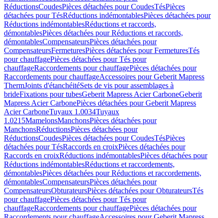
Réductions
Coudes
Pièces détachées pour Coudes
Tés
Pièces
détachées pour Tés
Réductions indémontables
Pièces détachées pour
Réductions indémontables
Réductions et raccords,
démontables
Pièces détachées pour Réductions et raccords,
démontables
Compensateurs
Pièces détachées pour
Compensateurs
Fermetures
Pièces détachées pour Fermetures
Tés
pour chauffage
Pièces détachées pour Tés pour
chauffage
Raccordements pour chauffage
Pièces détachées pour
Raccordements pour chauffage
Accessoires pour Geberit Mapress
Therm
Joints d'étanchéité
Sets de vis pour assemblages à
bride
Fixations pour tubes
Geberit Mapress Acier Carbone
Geberit
Mapress Acier Carbone
Pièces détachées pour Geberit Mapress
Acier Carbone
Tuyaux 1.0034
Tuyaux
1.0215
Mamelons
Manchons
Pièces détachées pour
Manchons
Réductions
Pièces détachées pour
Réductions
Coudes
Pièces détachées pour Coudes
Tés
Pièces
détachées pour Tés
Raccords en croix
Pièces détachées pour
Raccords en croix
Réductions indémontables
Pièces détachées pour
Réductions indémontables
Réductions et raccordements,
démontables
Pièces détachées pour Réductions et raccordements,
démontables
Compensateurs
Pièces détachées pour
Compensateurs
Obturateurs
Pièces détachées pour Obturateurs
Tés
pour chauffage
Pièces détachées pour Tés pour
chauffage
Raccordements pour chauffage
Pièces détachées pour
Raccordements pour chauffage
Accessoires pour Geberit Mapress