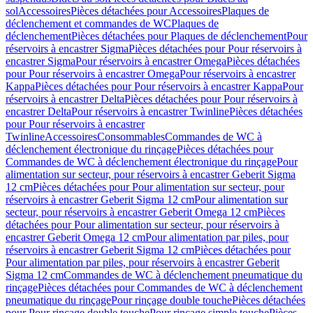
sol
Accessoires
Pièces détachées pour Accessoires
Plaques de
déclenchement et commandes de WC
Plaques de
déclenchement
Pièces détachées pour Plaques de déclenchement
Pour
réservoirs à encastrer Sigma
Pièces détachées pour Pour réservoirs à
encastrer Sigma
Pour réservoirs à encastrer Omega
Pièces détachées
pour Pour réservoirs à encastrer Omega
Pour réservoirs à encastrer
Kappa
Pièces détachées pour Pour réservoirs à encastrer Kappa
Pour
réservoirs à encastrer Delta
Pièces détachées pour Pour réservoirs à
encastrer Delta
Pour réservoirs à encastrer Twinline
Pièces détachées
pour Pour réservoirs à encastrer
Twinline
Accessoires
Consommables
Commandes de WC à
déclenchement électronique du rinçage
Pièces détachées pour
Commandes de WC à déclenchement électronique du rinçage
Pour
alimentation sur secteur, pour réservoirs à encastrer Geberit Sigma
12 cm
Pièces détachées pour Pour alimentation sur secteur, pour
réservoirs à encastrer Geberit Sigma 12 cm
Pour alimentation sur
secteur, pour réservoirs à encastrer Geberit Omega 12 cm
Pièces
détachées pour Pour alimentation sur secteur, pour réservoirs à
encastrer Geberit Omega 12 cm
Pour alimentation par piles, pour
réservoirs à encastrer Geberit Sigma 12 cm
Pièces détachées pour
Pour alimentation par piles, pour réservoirs à encastrer Geberit
Sigma 12 cm
Commandes de WC à déclenchement pneumatique du
rinçage
Pièces détachées pour Commandes de WC à déclenchement
pneumatique du rinçage
Pour rinçage double touche
Pièces détachées
pour Pour rinçage double touche
Pour rinçage simple touche
Pièces