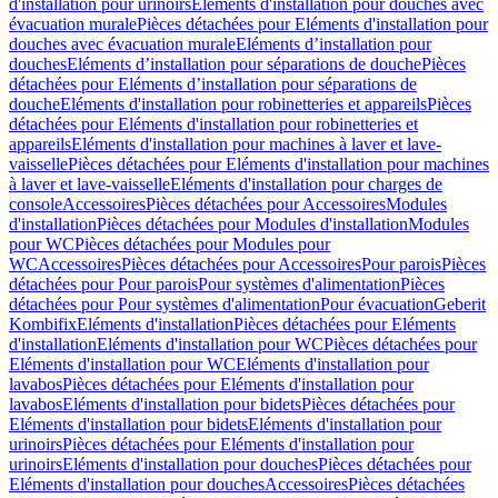
d'installation pour urinoirs
Eléments d'installation pour douches avec
évacuation murale
Pièces détachées pour Eléments d'installation pour
douches avec évacuation murale
Eléments d’installation pour
douches
Eléments d’installation pour séparations de douche
Pièces
détachées pour Eléments d’installation pour séparations de
douche
Eléments d'installation pour robinetteries et appareils
Pièces
détachées pour Eléments d'installation pour robinetteries et
appareils
Eléments d'installation pour machines à laver et lave-
vaisselle
Pièces détachées pour Eléments d'installation pour machines
à laver et lave-vaisselle
Eléments d'installation pour charges de
console
Accessoires
Pièces détachées pour Accessoires
Modules
d'installation
Pièces détachées pour Modules d'installation
Modules
pour WC
Pièces détachées pour Modules pour
WC
Accessoires
Pièces détachées pour Accessoires
Pour parois
Pièces
détachées pour Pour parois
Pour systèmes d'alimentation
Pièces
détachées pour Pour systèmes d'alimentation
Pour évacuation
Geberit
Kombifix
Eléments d'installation
Pièces détachées pour Eléments
d'installation
Eléments d'installation pour WC
Pièces détachées pour
Eléments d'installation pour WC
Eléments d'installation pour
lavabos
Pièces détachées pour Eléments d'installation pour
lavabos
Eléments d'installation pour bidets
Pièces détachées pour
Eléments d'installation pour bidets
Eléments d'installation pour
urinoirs
Pièces détachées pour Eléments d'installation pour
urinoirs
Eléments d'installation pour douches
Pièces détachées pour
Eléments d'installation pour douches
Accessoires
Pièces détachées