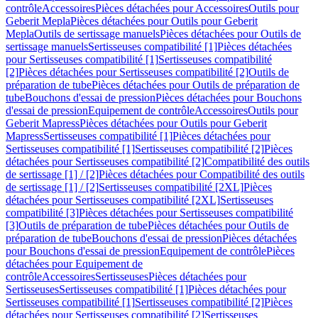
contrôle
Accessoires
Pièces détachées pour Accessoires
Outils pour
Geberit Mepla
Pièces détachées pour Outils pour Geberit
Mepla
Outils de sertissage manuels
Pièces détachées pour Outils de
sertissage manuels
Sertisseuses compatibilité [1]
Pièces détachées
pour Sertisseuses compatibilité [1]
Sertisseuses compatibilité
[2]
Pièces détachées pour Sertisseuses compatibilité [2]
Outils de
préparation de tube
Pièces détachées pour Outils de préparation de
tube
Bouchons d'essai de pression
Pièces détachées pour Bouchons
d'essai de pression
Equipement de contrôle
Accessoires
Outils pour
Geberit Mapress
Pièces détachées pour Outils pour Geberit
Mapress
Sertisseuses compatibilité [1]
Pièces détachées pour
Sertisseuses compatibilité [1]
Sertisseuses compatibilité [2]
Pièces
détachées pour Sertisseuses compatibilité [2]
Compatibilité des outils
de sertissage [1] / [2]
Pièces détachées pour Compatibilité des outils
de sertissage [1] / [2]
Sertisseuses compatibilité [2XL]
Pièces
détachées pour Sertisseuses compatibilité [2XL]
Sertisseuses
compatibilité [3]
Pièces détachées pour Sertisseuses compatibilité
[3]
Outils de préparation de tube
Pièces détachées pour Outils de
préparation de tube
Bouchons d'essai de pression
Pièces détachées
pour Bouchons d'essai de pression
Equipement de contrôle
Pièces
détachées pour Equipement de
contrôle
Accessoires
Sertisseuses
Pièces détachées pour
Sertisseuses
Sertisseuses compatibilité [1]
Pièces détachées pour
Sertisseuses compatibilité [1]
Sertisseuses compatibilité [2]
Pièces
détachées pour Sertisseuses compatibilité [2]
Sertisseuses