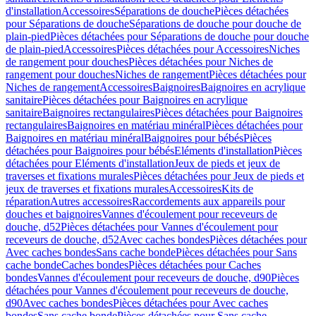
d'installation
Accessoires
Séparations de douche
Pièces détachées
pour Séparations de douche
Séparations de douche pour douche de
plain-pied
Pièces détachées pour Séparations de douche pour douche
de plain-pied
Accessoires
Pièces détachées pour Accessoires
Niches
de rangement pour douches
Pièces détachées pour Niches de
rangement pour douches
Niches de rangement
Pièces détachées pour
Niches de rangement
Accessoires
Baignoires
Baignoires en acrylique
sanitaire
Pièces détachées pour Baignoires en acrylique
sanitaire
Baignoires rectangulaires
Pièces détachées pour Baignoires
rectangulaires
Baignoires en matériau minéral
Pièces détachées pour
Baignoires en matériau minéral
Baignoires pour bébés
Pièces
détachées pour Baignoires pour bébés
Eléments d'installation
Pièces
détachées pour Eléments d'installation
Jeux de pieds et jeux de
traverses et fixations murales
Pièces détachées pour Jeux de pieds et
jeux de traverses et fixations murales
Accessoires
Kits de
réparation
Autres accessoires
Raccordements aux appareils pour
douches et baignoires
Vannes d'écoulement pour receveurs de
douche, d52
Pièces détachées pour Vannes d'écoulement pour
receveurs de douche, d52
Avec caches bondes
Pièces détachées pour
Avec caches bondes
Sans cache bonde
Pièces détachées pour Sans
cache bonde
Caches bondes
Pièces détachées pour Caches
bondes
Vannes d'écoulement pour receveurs de douche, d90
Pièces
détachées pour Vannes d'écoulement pour receveurs de douche,
d90
Avec caches bondes
Pièces détachées pour Avec caches
bondes
Sans cache bonde
Pièces détachées pour Sans cache