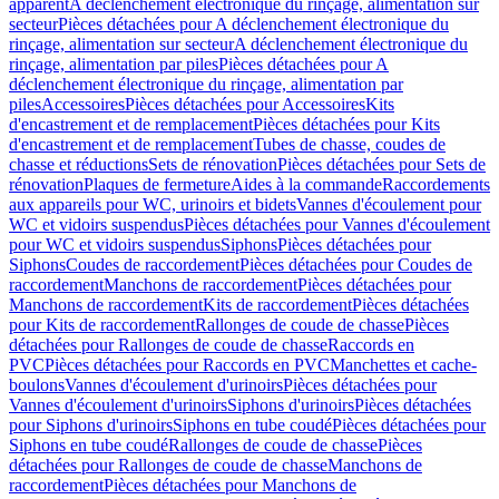
apparent
A déclenchement électronique du rinçage, alimentation sur
secteur
Pièces détachées pour A déclenchement électronique du
rinçage, alimentation sur secteur
A déclenchement électronique du
rinçage, alimentation par piles
Pièces détachées pour A
déclenchement électronique du rinçage, alimentation par
piles
Accessoires
Pièces détachées pour Accessoires
Kits
d'encastrement et de remplacement
Pièces détachées pour Kits
d'encastrement et de remplacement
Tubes de chasse, coudes de
chasse et réductions
Sets de rénovation
Pièces détachées pour Sets de
rénovation
Plaques de fermeture
Aides à la commande
Raccordements
aux appareils pour WC, urinoirs et bidets
Vannes d'écoulement pour
WC et vidoirs suspendus
Pièces détachées pour Vannes d'écoulement
pour WC et vidoirs suspendus
Siphons
Pièces détachées pour
Siphons
Coudes de raccordement
Pièces détachées pour Coudes de
raccordement
Manchons de raccordement
Pièces détachées pour
Manchons de raccordement
Kits de raccordement
Pièces détachées
pour Kits de raccordement
Rallonges de coude de chasse
Pièces
détachées pour Rallonges de coude de chasse
Raccords en
PVC
Pièces détachées pour Raccords en PVC
Manchettes et cache-
boulons
Vannes d'écoulement d'urinoirs
Pièces détachées pour
Vannes d'écoulement d'urinoirs
Siphons d'urinoirs
Pièces détachées
pour Siphons d'urinoirs
Siphons en tube coudé
Pièces détachées pour
Siphons en tube coudé
Rallonges de coude de chasse
Pièces
détachées pour Rallonges de coude de chasse
Manchons de
raccordement
Pièces détachées pour Manchons de