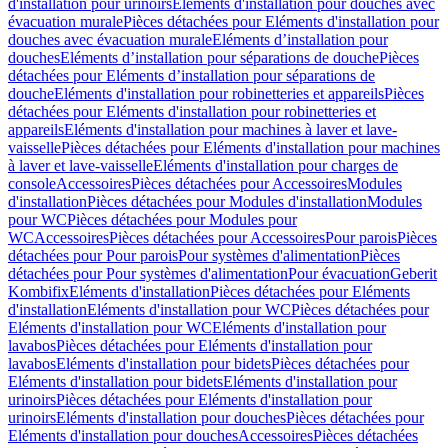
d'installation pour urinoirs
Eléments d'installation pour douches avec
évacuation murale
Pièces détachées pour Eléments d'installation pour
douches avec évacuation murale
Eléments d’installation pour
douches
Eléments d’installation pour séparations de douche
Pièces
détachées pour Eléments d’installation pour séparations de
douche
Eléments d'installation pour robinetteries et appareils
Pièces
détachées pour Eléments d'installation pour robinetteries et
appareils
Eléments d'installation pour machines à laver et lave-
vaisselle
Pièces détachées pour Eléments d'installation pour machines
à laver et lave-vaisselle
Eléments d'installation pour charges de
console
Accessoires
Pièces détachées pour Accessoires
Modules
d'installation
Pièces détachées pour Modules d'installation
Modules
pour WC
Pièces détachées pour Modules pour
WC
Accessoires
Pièces détachées pour Accessoires
Pour parois
Pièces
détachées pour Pour parois
Pour systèmes d'alimentation
Pièces
détachées pour Pour systèmes d'alimentation
Pour évacuation
Geberit
Kombifix
Eléments d'installation
Pièces détachées pour Eléments
d'installation
Eléments d'installation pour WC
Pièces détachées pour
Eléments d'installation pour WC
Eléments d'installation pour
lavabos
Pièces détachées pour Eléments d'installation pour
lavabos
Eléments d'installation pour bidets
Pièces détachées pour
Eléments d'installation pour bidets
Eléments d'installation pour
urinoirs
Pièces détachées pour Eléments d'installation pour
urinoirs
Eléments d'installation pour douches
Pièces détachées pour
Eléments d'installation pour douches
Accessoires
Pièces détachées