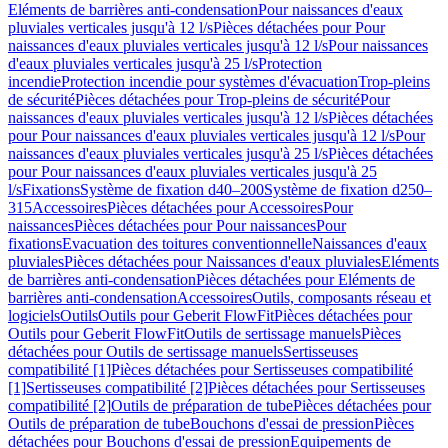
Eléments de barrières anti-condensation
Pour naissances d'eaux
pluviales verticales jusqu'à 12 l/s
Pièces détachées pour Pour
naissances d'eaux pluviales verticales jusqu'à 12 l/s
Pour naissances
d'eaux pluviales verticales jusqu'à 25 l/s
Protection
incendie
Protection incendie pour systèmes d'évacuation
Trop-pleins
de sécurité
Pièces détachées pour Trop-pleins de sécurité
Pour
naissances d'eaux pluviales verticales jusqu'à 12 l/s
Pièces détachées
pour Pour naissances d'eaux pluviales verticales jusqu'à 12 l/s
Pour
naissances d'eaux pluviales verticales jusqu'à 25 l/s
Pièces détachées
pour Pour naissances d'eaux pluviales verticales jusqu'à 25
l/s
Fixations
Système de fixation d40–200
Système de fixation d250–
315
Accessoires
Pièces détachées pour Accessoires
Pour
naissances
Pièces détachées pour Pour naissances
Pour
fixations
Evacuation des toitures conventionnelle
Naissances d'eaux
pluviales
Pièces détachées pour Naissances d'eaux pluviales
Eléments
de barrières anti-condensation
Pièces détachées pour Eléments de
barrières anti-condensation
Accessoires
Outils, composants réseau et
logiciels
Outils
Outils pour Geberit FlowFit
Pièces détachées pour
Outils pour Geberit FlowFit
Outils de sertissage manuels
Pièces
détachées pour Outils de sertissage manuels
Sertisseuses
compatibilité [1]
Pièces détachées pour Sertisseuses compatibilité
[1]
Sertisseuses compatibilité [2]
Pièces détachées pour Sertisseuses
compatibilité [2]
Outils de préparation de tube
Pièces détachées pour
Outils de préparation de tube
Bouchons d'essai de pression
Pièces
détachées pour Bouchons d'essai de pression
Equipements de