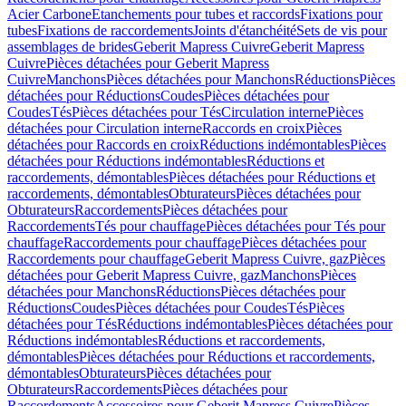
Acier Carbone
Etanchements pour tubes et raccords
Fixations pour
tubes
Fixations de raccordements
Joints d'étanchéité
Sets de vis pour
assemblages de brides
Geberit Mapress Cuivre
Geberit Mapress
Cuivre
Pièces détachées pour Geberit Mapress
Cuivre
Manchons
Pièces détachées pour Manchons
Réductions
Pièces
détachées pour Réductions
Coudes
Pièces détachées pour
Coudes
Tés
Pièces détachées pour Tés
Circulation interne
Pièces
détachées pour Circulation interne
Raccords en croix
Pièces
détachées pour Raccords en croix
Réductions indémontables
Pièces
détachées pour Réductions indémontables
Réductions et
raccordements, démontables
Pièces détachées pour Réductions et
raccordements, démontables
Obturateurs
Pièces détachées pour
Obturateurs
Raccordements
Pièces détachées pour
Raccordements
Tés pour chauffage
Pièces détachées pour Tés pour
chauffage
Raccordements pour chauffage
Pièces détachées pour
Raccordements pour chauffage
Geberit Mapress Cuivre, gaz
Pièces
détachées pour Geberit Mapress Cuivre, gaz
Manchons
Pièces
détachées pour Manchons
Réductions
Pièces détachées pour
Réductions
Coudes
Pièces détachées pour Coudes
Tés
Pièces
détachées pour Tés
Réductions indémontables
Pièces détachées pour
Réductions indémontables
Réductions et raccordements,
démontables
Pièces détachées pour Réductions et raccordements,
démontables
Obturateurs
Pièces détachées pour
Obturateurs
Raccordements
Pièces détachées pour
Raccordements
Accessoires pour Geberit Mapress Cuivre
Pièces