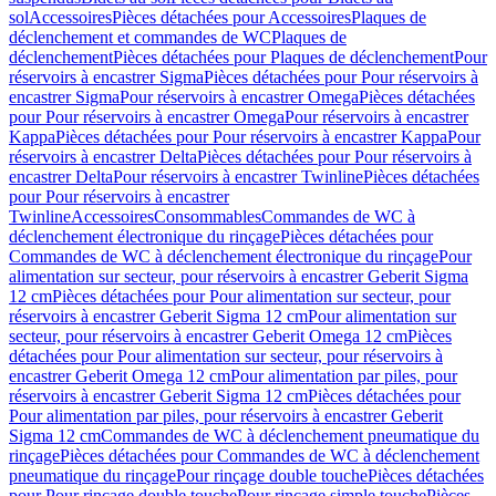
sol
Accessoires
Pièces détachées pour Accessoires
Plaques de
déclenchement et commandes de WC
Plaques de
déclenchement
Pièces détachées pour Plaques de déclenchement
Pour
réservoirs à encastrer Sigma
Pièces détachées pour Pour réservoirs à
encastrer Sigma
Pour réservoirs à encastrer Omega
Pièces détachées
pour Pour réservoirs à encastrer Omega
Pour réservoirs à encastrer
Kappa
Pièces détachées pour Pour réservoirs à encastrer Kappa
Pour
réservoirs à encastrer Delta
Pièces détachées pour Pour réservoirs à
encastrer Delta
Pour réservoirs à encastrer Twinline
Pièces détachées
pour Pour réservoirs à encastrer
Twinline
Accessoires
Consommables
Commandes de WC à
déclenchement électronique du rinçage
Pièces détachées pour
Commandes de WC à déclenchement électronique du rinçage
Pour
alimentation sur secteur, pour réservoirs à encastrer Geberit Sigma
12 cm
Pièces détachées pour Pour alimentation sur secteur, pour
réservoirs à encastrer Geberit Sigma 12 cm
Pour alimentation sur
secteur, pour réservoirs à encastrer Geberit Omega 12 cm
Pièces
détachées pour Pour alimentation sur secteur, pour réservoirs à
encastrer Geberit Omega 12 cm
Pour alimentation par piles, pour
réservoirs à encastrer Geberit Sigma 12 cm
Pièces détachées pour
Pour alimentation par piles, pour réservoirs à encastrer Geberit
Sigma 12 cm
Commandes de WC à déclenchement pneumatique du
rinçage
Pièces détachées pour Commandes de WC à déclenchement
pneumatique du rinçage
Pour rinçage double touche
Pièces détachées
pour Pour rinçage double touche
Pour rinçage simple touche
Pièces