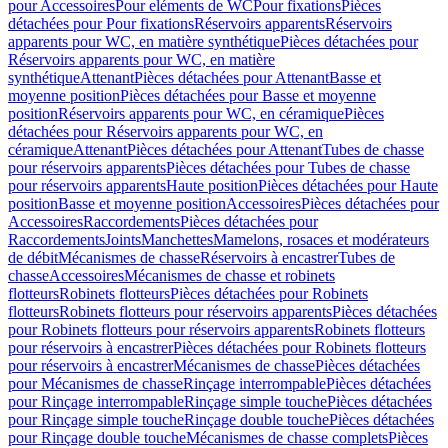
pour Accessoires
Pour eléments de WC
Pour fixations
Pièces
détachées pour Pour fixations
Réservoirs apparents
Réservoirs
apparents pour WC, en matière synthétique
Pièces détachées pour
Réservoirs apparents pour WC, en matière
synthétique
Attenant
Pièces détachées pour Attenant
Basse et
moyenne position
Pièces détachées pour Basse et moyenne
position
Réservoirs apparents pour WC, en céramique
Pièces
détachées pour Réservoirs apparents pour WC, en
céramique
Attenant
Pièces détachées pour Attenant
Tubes de chasse
pour réservoirs apparents
Pièces détachées pour Tubes de chasse
pour réservoirs apparents
Haute position
Pièces détachées pour Haute
position
Basse et moyenne position
Accessoires
Pièces détachées pour
Accessoires
Raccordements
Pièces détachées pour
Raccordements
Joints
Manchettes
Mamelons, rosaces et modérateurs
de débit
Mécanismes de chasse
Réservoirs à encastrer
Tubes de
chasse
Accessoires
Mécanismes de chasse et robinets
flotteurs
Robinets flotteurs
Pièces détachées pour Robinets
flotteurs
Robinets flotteurs pour réservoirs apparents
Pièces détachées
pour Robinets flotteurs pour réservoirs apparents
Robinets flotteurs
pour réservoirs à encastrer
Pièces détachées pour Robinets flotteurs
pour réservoirs à encastrer
Mécanismes de chasse
Pièces détachées
pour Mécanismes de chasse
Rinçage interrompable
Pièces détachées
pour Rinçage interrompable
Rinçage simple touche
Pièces détachées
pour Rinçage simple touche
Rinçage double touche
Pièces détachées
pour Rinçage double touche
Mécanismes de chasse complets
Pièces