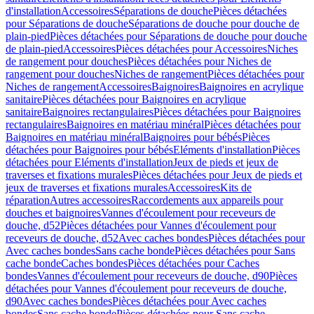
d'installation
Accessoires
Séparations de douche
Pièces détachées
pour Séparations de douche
Séparations de douche pour douche de
plain-pied
Pièces détachées pour Séparations de douche pour douche
de plain-pied
Accessoires
Pièces détachées pour Accessoires
Niches
de rangement pour douches
Pièces détachées pour Niches de
rangement pour douches
Niches de rangement
Pièces détachées pour
Niches de rangement
Accessoires
Baignoires
Baignoires en acrylique
sanitaire
Pièces détachées pour Baignoires en acrylique
sanitaire
Baignoires rectangulaires
Pièces détachées pour Baignoires
rectangulaires
Baignoires en matériau minéral
Pièces détachées pour
Baignoires en matériau minéral
Baignoires pour bébés
Pièces
détachées pour Baignoires pour bébés
Eléments d'installation
Pièces
détachées pour Eléments d'installation
Jeux de pieds et jeux de
traverses et fixations murales
Pièces détachées pour Jeux de pieds et
jeux de traverses et fixations murales
Accessoires
Kits de
réparation
Autres accessoires
Raccordements aux appareils pour
douches et baignoires
Vannes d'écoulement pour receveurs de
douche, d52
Pièces détachées pour Vannes d'écoulement pour
receveurs de douche, d52
Avec caches bondes
Pièces détachées pour
Avec caches bondes
Sans cache bonde
Pièces détachées pour Sans
cache bonde
Caches bondes
Pièces détachées pour Caches
bondes
Vannes d'écoulement pour receveurs de douche, d90
Pièces
détachées pour Vannes d'écoulement pour receveurs de douche,
d90
Avec caches bondes
Pièces détachées pour Avec caches
bondes
Sans cache bonde
Pièces détachées pour Sans cache