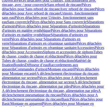
couvercle
Pièces détachées pour Urinoirs, fonctionnement avec
rinçage, avec / pour couvercle
Sans rebord de rinçage
Pièces
détachées pour Sans rebord de rinçage
Avec rebord de rinçage
Pièces
détachées pour Avec rebord de rinçage
Urinoirs, fonctionnement
sans eau
Pièces détachées pour Urinoirs, fonctionnement sans
eau
Sans couvercle
Pièces détachées pour Sans couvercle
Séparations
d'urinoirs
Pièces détachées pour Séparations d'urinoirs
Séparations
d'urinoirs en matière synthétique
Pièces détachées pour Séparations
d'urinoirs en matière synthétique
Séparations d'urinoirs en
verre
Pièces détachées pour Séparations d'urinoirs en
verre
Séparations d'urinoirs en céramique sanitaire
Pièces détachées
pour Séparations d'urinoirs en céramique sanitaire
Accessoires
Pièces
détachées pour Accessoires
Siphons et accessoires de siphons
Tubes
de chasse, coudes de chasse et réductions
Pièces détachées pour
Tubes de chasse, coudes de chasse et réductions
Matériel de
fixation
Bondes
Diffuseur d’eau
Raccordements aux
appareils
Commandes d'urinoir
Montage encastré
Pièces détachées
pour Montage encastré
A déclenchement électronique du rinçage,
alimentation sur secteur
Pièces détachées pour A déclenchement
électronique du rinçage, alimentation sur secteur
A déclenchement
électronique du rinçage, alimentation par piles
Pièces détachées pour
A déclenchement électronique du rinçage, alimentation par piles
A
déclenchement pneumatique du rinçage
Pièces détachées pour A
déclenchement pneumatique du rinçage
Basic
Pièces détachées pour
Basic
Montage en apparent
Pièces détachées pour Montage en