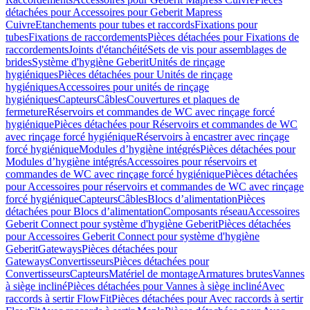
détachées pour Accessoires pour Geberit Mapress
Cuivre
Etanchements pour tubes et raccords
Fixations pour
tubes
Fixations de raccordements
Pièces détachées pour Fixations de
raccordements
Joints d'étanchéité
Sets de vis pour assemblages de
brides
Système d'hygiène Geberit
Unités de rinçage
hygiéniques
Pièces détachées pour Unités de rinçage
hygiéniques
Accessoires pour unités de rinçage
hygiéniques
Capteurs
Câbles
Couvertures et plaques de
fermeture
Réservoirs et commandes de WC avec rinçage forcé
hygiénique
Pièces détachées pour Réservoirs et commandes de WC
avec rinçage forcé hygiénique
Réservoirs à encastrer avec rinçage
forcé hygiénique
Modules d’hygiène intégrés
Pièces détachées pour
Modules d’hygiène intégrés
Accessoires pour réservoirs et
commandes de WC avec rinçage forcé hygiénique
Pièces détachées
pour Accessoires pour réservoirs et commandes de WC avec rinçage
forcé hygiénique
Capteurs
Câbles
Blocs d’alimentation
Pièces
détachées pour Blocs d’alimentation
Composants réseau
Accessoires
Geberit Connect pour système d'hygiène Geberit
Pièces détachées
pour Accessoires Geberit Connect pour système d'hygiène
Geberit
Gateways
Pièces détachées pour
Gateways
Convertisseurs
Pièces détachées pour
Convertisseurs
Capteurs
Matériel de montage
Armatures brutes
Vannes
à siège incliné
Pièces détachées pour Vannes à siège incliné
Avec
raccords à sertir FlowFit
Pièces détachées pour Avec raccords à sertir