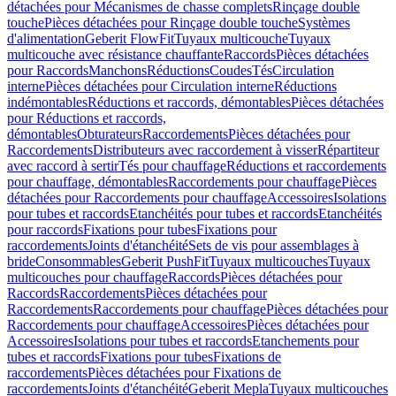
détachées pour Mécanismes de chasse complets
Rinçage double
touche
Pièces détachées pour Rinçage double touche
Systèmes
d'alimentation
Geberit FlowFit
Tuyaux multicouche
Tuyaux
multicouche avec résistance chauffante
Raccords
Pièces détachées
pour Raccords
Manchons
Réductions
Coudes
Tés
Circulation
interne
Pièces détachées pour Circulation interne
Réductions
indémontables
Réductions et raccords, démontables
Pièces détachées
pour Réductions et raccords,
démontables
Obturateurs
Raccordements
Pièces détachées pour
Raccordements
Distributeurs avec raccordement à visser
Répartiteur
avec raccord à sertir
Tés pour chauffage
Réductions et raccordements
pour chauffage, démontables
Raccordements pour chauffage
Pièces
détachées pour Raccordements pour chauffage
Accessoires
Isolations
pour tubes et raccords
Etanchéités pour tubes et raccords
Etanchéités
pour raccords
Fixations pour tubes
Fixations pour
raccordements
Joints d'étanchéité
Sets de vis pour assemblages à
bride
Consommables
Geberit PushFit
Tuyaux multicouches
Tuyaux
multicouches pour chauffage
Raccords
Pièces détachées pour
Raccords
Raccordements
Pièces détachées pour
Raccordements
Raccordements pour chauffage
Pièces détachées pour
Raccordements pour chauffage
Accessoires
Pièces détachées pour
Accessoires
Isolations pour tubes et raccords
Etanchements pour
tubes et raccords
Fixations pour tubes
Fixations de
raccordements
Pièces détachées pour Fixations de
raccordements
Joints d'étanchéité
Geberit Mepla
Tuyaux multicouches