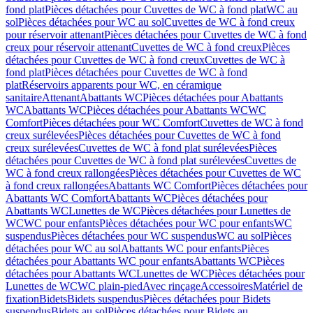
fond plat
Pièces détachées pour Cuvettes de WC à fond plat
WC au
sol
Pièces détachées pour WC au sol
Cuvettes de WC à fond creux
pour réservoir attenant
Pièces détachées pour Cuvettes de WC à fond
creux pour réservoir attenant
Cuvettes de WC à fond creux
Pièces
détachées pour Cuvettes de WC à fond creux
Cuvettes de WC à
fond plat
Pièces détachées pour Cuvettes de WC à fond
plat
Réservoirs apparents pour WC, en céramique
sanitaire
Attenant
Abattants WC
Pièces détachées pour Abattants
WC
Abattants WC
Pièces détachées pour Abattants WC
WC
Comfort
Pièces détachées pour WC Comfort
Cuvettes de WC à fond
creux surélevées
Pièces détachées pour Cuvettes de WC à fond
creux surélevées
Cuvettes de WC à fond plat surélevées
Pièces
détachées pour Cuvettes de WC à fond plat surélevées
Cuvettes de
WC à fond creux rallongées
Pièces détachées pour Cuvettes de WC
à fond creux rallongées
Abattants WC Comfort
Pièces détachées pour
Abattants WC Comfort
Abattants WC
Pièces détachées pour
Abattants WC
Lunettes de WC
Pièces détachées pour Lunettes de
WC
WC pour enfants
Pièces détachées pour WC pour enfants
WC
suspendus
Pièces détachées pour WC suspendus
WC au sol
Pièces
détachées pour WC au sol
Abattants WC pour enfants
Pièces
détachées pour Abattants WC pour enfants
Abattants WC
Pièces
détachées pour Abattants WC
Lunettes de WC
Pièces détachées pour
Lunettes de WC
WC plain-pied
Avec rinçage
Accessoires
Matériel de
fixation
Bidets
Bidets suspendus
Pièces détachées pour Bidets
suspendus
Bidets au sol
Pièces détachées pour Bidets au