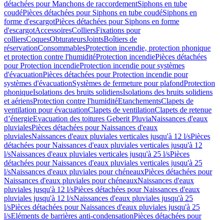
détachées pour Manchons de raccordement
Siphons en tube
coudé
Pièces détachées pour Siphons en tube coudé
Siphons en
forme d'escargot
Pièces détachées pour Siphons en forme
d'escargot
Accessoires
Colliers
Fixations pour
colliers
Coques
Obturateurs
Joints
Boîtiers de
réservation
Consommables
Protection incendie, protection phonique
et protection contre l'humidité
Protection incendie
Pièces détachées
pour Protection incendie
Protection incendie pour systèmes
d'évacuation
Pièces détachées pour Protection incendie pour
systèmes d'évacuation
Systèmes de fermeture pour plafond
Protection
phonique
Isolations des bruits solidiens
Isolations des bruits solidiens
et aériens
Protection contre l'humidité
Etanchements
Clapets de
ventilation pour évacuation
Clapets de ventilation
Clapets de retenue
d’énergie
Evacuation des toitures Geberit Pluvia
Naissances d'eaux
pluviales
Pièces détachées pour Naissances d'eaux
pluviales
Naissances d'eaux pluviales verticales jusqu'à 12 l/s
Pièces
détachées pour Naissances d'eaux pluviales verticales jusqu'à 12
l/s
Naissances d'eaux pluviales verticales jusqu'à 25 l/s
Pièces
détachées pour Naissances d'eaux pluviales verticales jusqu'à 25
l/s
Naissances d'eaux pluviales pour chéneaux
Pièces détachées pour
Naissances d'eaux pluviales pour chéneaux
Naissances d'eaux
pluviales jusqu'à 12 l/s
Pièces détachées pour Naissances d'eaux
pluviales jusqu'à 12 l/s
Naissances d'eaux pluviales jusqu'à 25
l/s
Pièces détachées pour Naissances d'eaux pluviales jusqu'à 25
l/s
Eléments de barrières anti-condensation
Pièces détachées pour