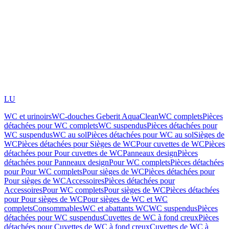
LU
WC et urinoirs
WC-douches Geberit AquaClean
WC complets
Pièces
détachées pour WC complets
WC suspendus
Pièces détachées pour
WC suspendus
WC au sol
Pièces détachées pour WC au sol
Sièges de
WC
Pièces détachées pour Sièges de WC
Pour cuvettes de WC
Pièces
détachées pour Pour cuvettes de WC
Panneaux design
Pièces
détachées pour Panneaux design
Pour WC complets
Pièces détachées
pour Pour WC complets
Pour sièges de WC
Pièces détachées pour
Pour sièges de WC
Accessoires
Pièces détachées pour
Accessoires
Pour WC complets
Pour sièges de WC
Pièces détachées
pour Pour sièges de WC
Pour sièges de WC et WC
complets
Consommables
WC et abattants WC
WC suspendus
Pièces
détachées pour WC suspendus
Cuvettes de WC à fond creux
Pièces
détachées pour Cuvettes de WC à fond creux
Cuvettes de WC à