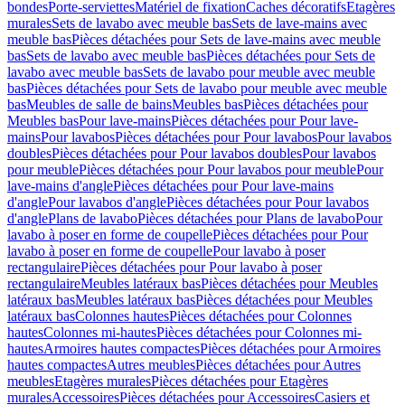
bondes
Porte-serviettes
Matériel de fixation
Caches décoratifs
Etagères
murales
Sets de lavabo avec meuble bas
Sets de lave-mains avec
meuble bas
Pièces détachées pour Sets de lave-mains avec meuble
bas
Sets de lavabo avec meuble bas
Pièces détachées pour Sets de
lavabo avec meuble bas
Sets de lavabo pour meuble avec meuble
bas
Pièces détachées pour Sets de lavabo pour meuble avec meuble
bas
Meubles de salle de bains
Meubles bas
Pièces détachées pour
Meubles bas
Pour lave-mains
Pièces détachées pour Pour lave-
mains
Pour lavabos
Pièces détachées pour Pour lavabos
Pour lavabos
doubles
Pièces détachées pour Pour lavabos doubles
Pour lavabos
pour meuble
Pièces détachées pour Pour lavabos pour meuble
Pour
lave-mains d'angle
Pièces détachées pour Pour lave-mains
d'angle
Pour lavabos d'angle
Pièces détachées pour Pour lavabos
d'angle
Plans de lavabo
Pièces détachées pour Plans de lavabo
Pour
lavabo à poser en forme de coupelle
Pièces détachées pour Pour
lavabo à poser en forme de coupelle
Pour lavabo à poser
rectangulaire
Pièces détachées pour Pour lavabo à poser
rectangulaire
Meubles latéraux bas
Pièces détachées pour Meubles
latéraux bas
Meubles latéraux bas
Pièces détachées pour Meubles
latéraux bas
Colonnes hautes
Pièces détachées pour Colonnes
hautes
Colonnes mi-hautes
Pièces détachées pour Colonnes mi-
hautes
Armoires hautes compactes
Pièces détachées pour Armoires
hautes compactes
Autres meubles
Pièces détachées pour Autres
meubles
Etagères murales
Pièces détachées pour Etagères
murales
Accessoires
Pièces détachées pour Accessoires
Casiers et