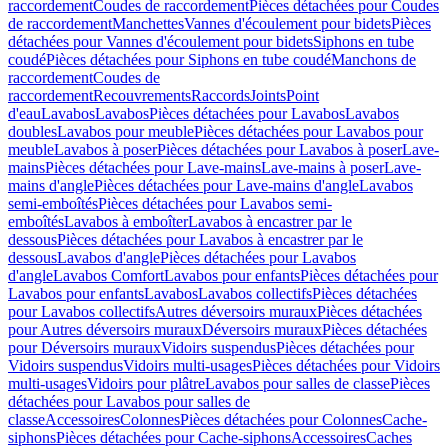
raccordement
Coudes de raccordement
Pièces détachées pour Coudes
de raccordement
Manchettes
Vannes d'écoulement pour bidets
Pièces
détachées pour Vannes d'écoulement pour bidets
Siphons en tube
coudé
Pièces détachées pour Siphons en tube coudé
Manchons de
raccordement
Coudes de
raccordement
Recouvrements
Raccords
Joints
Point
d'eau
Lavabos
Lavabos
Pièces détachées pour Lavabos
Lavabos
doubles
Lavabos pour meuble
Pièces détachées pour Lavabos pour
meuble
Lavabos à poser
Pièces détachées pour Lavabos à poser
Lave-
mains
Pièces détachées pour Lave-mains
Lave-mains à poser
Lave-
mains d'angle
Pièces détachées pour Lave-mains d'angle
Lavabos
semi-emboîtés
Pièces détachées pour Lavabos semi-
emboîtés
Lavabos à emboîter
Lavabos à encastrer par le
dessous
Pièces détachées pour Lavabos à encastrer par le
dessous
Lavabos d'angle
Pièces détachées pour Lavabos
d'angle
Lavabos Comfort
Lavabos pour enfants
Pièces détachées pour
Lavabos pour enfants
Lavabos
Lavabos collectifs
Pièces détachées
pour Lavabos collectifs
Autres déversoirs muraux
Pièces détachées
pour Autres déversoirs muraux
Déversoirs muraux
Pièces détachées
pour Déversoirs muraux
Vidoirs suspendus
Pièces détachées pour
Vidoirs suspendus
Vidoirs multi-usages
Pièces détachées pour Vidoirs
multi-usages
Vidoirs pour plâtre
Lavabos pour salles de classe
Pièces
détachées pour Lavabos pour salles de
classe
Accessoires
Colonnes
Pièces détachées pour Colonnes
Cache-
siphons
Pièces détachées pour Cache-siphons
Accessoires
Caches