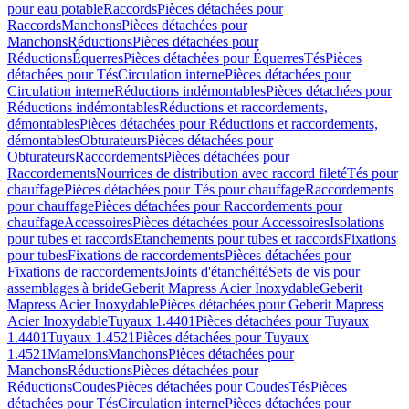
pour eau potable
Raccords
Pièces détachées pour
Raccords
Manchons
Pièces détachées pour
Manchons
Réductions
Pièces détachées pour
Réductions
Équerres
Pièces détachées pour Équerres
Tés
Pièces
détachées pour Tés
Circulation interne
Pièces détachées pour
Circulation interne
Réductions indémontables
Pièces détachées pour
Réductions indémontables
Réductions et raccordements,
démontables
Pièces détachées pour Réductions et raccordements,
démontables
Obturateurs
Pièces détachées pour
Obturateurs
Raccordements
Pièces détachées pour
Raccordements
Nourrices de distribution avec raccord fileté
Tés pour
chauffage
Pièces détachées pour Tés pour chauffage
Raccordements
pour chauffage
Pièces détachées pour Raccordements pour
chauffage
Accessoires
Pièces détachées pour Accessoires
Isolations
pour tubes et raccords
Etanchements pour tubes et raccords
Fixations
pour tubes
Fixations de raccordements
Pièces détachées pour
Fixations de raccordements
Joints d'étanchéité
Sets de vis pour
assemblages à bride
Geberit Mapress Acier Inoxydable
Geberit
Mapress Acier Inoxydable
Pièces détachées pour Geberit Mapress
Acier Inoxydable
Tuyaux 1.4401
Pièces détachées pour Tuyaux
1.4401
Tuyaux 1.4521
Pièces détachées pour Tuyaux
1.4521
Mamelons
Manchons
Pièces détachées pour
Manchons
Réductions
Pièces détachées pour
Réductions
Coudes
Pièces détachées pour Coudes
Tés
Pièces
détachées pour Tés
Circulation interne
Pièces détachées pour