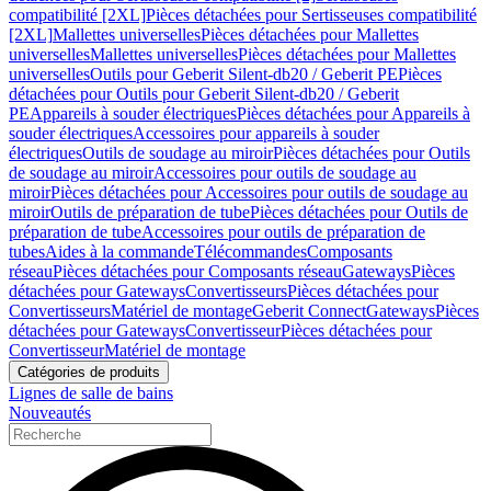
compatibilité [2XL]
Pièces détachées pour Sertisseuses compatibilité
[2XL]
Mallettes universelles
Pièces détachées pour Mallettes
universelles
Mallettes universelles
Pièces détachées pour Mallettes
universelles
Outils pour Geberit Silent-db20 / Geberit PE
Pièces
détachées pour Outils pour Geberit Silent-db20 / Geberit
PE
Appareils à souder électriques
Pièces détachées pour Appareils à
souder électriques
Accessoires pour appareils à souder
électriques
Outils de soudage au miroir
Pièces détachées pour Outils
de soudage au miroir
Accessoires pour outils de soudage au
miroir
Pièces détachées pour Accessoires pour outils de soudage au
miroir
Outils de préparation de tube
Pièces détachées pour Outils de
préparation de tube
Accessoires pour outils de préparation de
tubes
Aides à la commande
Télécommandes
Composants
réseau
Pièces détachées pour Composants réseau
Gateways
Pièces
détachées pour Gateways
Convertisseurs
Pièces détachées pour
Convertisseurs
Matériel de montage
Geberit Connect
Gateways
Pièces
détachées pour Gateways
Convertisseur
Pièces détachées pour
Convertisseur
Matériel de montage
Catégories de produits
Lignes de salle de bains
Nouveautés