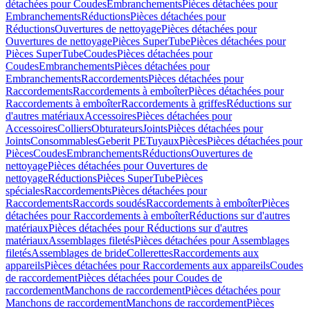
détachées pour Coudes
Embranchements
Pièces détachées pour
Embranchements
Réductions
Pièces détachées pour
Réductions
Ouvertures de nettoyage
Pièces détachées pour
Ouvertures de nettoyage
Pièces SuperTube
Pièces détachées pour
Pièces SuperTube
Coudes
Pièces détachées pour
Coudes
Embranchements
Pièces détachées pour
Embranchements
Raccordements
Pièces détachées pour
Raccordements
Raccordements à emboîter
Pièces détachées pour
Raccordements à emboîter
Raccordements à griffes
Réductions sur
d'autres matériaux
Accessoires
Pièces détachées pour
Accessoires
Colliers
Obturateurs
Joints
Pièces détachées pour
Joints
Consommables
Geberit PE
Tuyaux
Pièces
Pièces détachées pour
Pièces
Coudes
Embranchements
Réductions
Ouvertures de
nettoyage
Pièces détachées pour Ouvertures de
nettoyage
Réductions
Pièces SuperTube
Pièces
spéciales
Raccordements
Pièces détachées pour
Raccordements
Raccords soudés
Raccordements à emboîter
Pièces
détachées pour Raccordements à emboîter
Réductions sur d'autres
matériaux
Pièces détachées pour Réductions sur d'autres
matériaux
Assemblages filetés
Pièces détachées pour Assemblages
filetés
Assemblages de bride
Collerettes
Raccordements aux
appareils
Pièces détachées pour Raccordements aux appareils
Coudes
de raccordement
Pièces détachées pour Coudes de
raccordement
Manchons de raccordement
Pièces détachées pour
Manchons de raccordement
Manchons de raccordement
Pièces