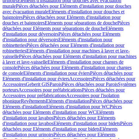
urinoirs
Eléments d'installation pour douches avec évacuation
murale
Pièces détachées pour Eléments d'installation pour douches
avec évacuation murale
Eléments d'installation pour douches et
baignoires
Pièces détachées pour Eléments d'installation pour
douches et baignoires
Eléments pour séparations de douche
Pièces
détachées pour Eléments pour séparations de douche
Eléments
d'installation pour déversoirs
Pièces détachées pour Eléments
d'installation pour déversoirs
Eléments d'installation pour
robinetteries
Pièces détachées pour Eléments d'installation pour
robinetteries
Eléments d'installation pour machines à laver et lave-
vaisselle
Pièces détachées pour Eléments d'installation pour machines
à laver et lave-vaisselle
Eléments d'installation pour charges de
console
Pièces détachées pour Eléments d'installation pour charges
de console
Eléments d'installation pour éviers
Pièces détachées pour
Eléments d'installation pour éviers
Accessoires
Pièces détachées pour
Accessoires
Geberit GIS
Parois
Pièces détachées pour Parois
Systèmes
porteurs
Accessoires pour préfabrications
Pièces détachées pour
Accessoires pour préfabrications
Accessoires pour l'isolation
phonique
Revêtements
Eléments d'installation
Pièces détachées pour
Eléments d'installation
Eléments d'installation pour WC
Pièces
détachées pour Eléments d'installation pour WC
Eléments
d'installation pour lavabos
Pièces détachées pour Eléments
d'installation pour lavabos
Eléments d'installation pour bidets
Pièces
détachées pour Eléments d'installation pour bidets
Eléments
d'installation pour urinoirs
Pièces détachées pour Eléments