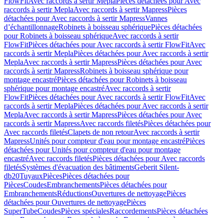
FlowFit
Avec raccords à sertir Mepla
Pièces détachées pour Avec
raccords à sertir Mepla
Avec raccords à sertir Mapress
Pièces
détachées pour Avec raccords à sertir Mapress
Vannes
d’échantillonnage
Robinets à boisseau sphérique
Pièces détachées
pour Robinets à boisseau sphérique
Avec raccords à sertir
FlowFit
Pièces détachées pour Avec raccords à sertir FlowFit
Avec
raccords à sertir Mepla
Pièces détachées pour Avec raccords à sertir
Mepla
Avec raccords à sertir Mapress
Pièces détachées pour Avec
raccords à sertir Mapress
Robinets à boisseau sphérique pour
montage encastré
Pièces détachées pour Robinets à boisseau
sphérique pour montage encastré
Avec raccords à sertir
FlowFit
Pièces détachées pour Avec raccords à sertir FlowFit
Avec
raccords à sertir Mepla
Pièces détachées pour Avec raccords à sertir
Mepla
Avec raccords à sertir Mapress
Pièces détachées pour Avec
raccords à sertir Mapress
Avec raccords filetés
Pièces détachées pour
Avec raccords filetés
Clapets de non retour
Avec raccords à sertir
Mapress
Unités pour compteur d'eau pour montage encastré
Pièces
détachées pour Unités pour compteur d'eau pour montage
encastré
Avec raccords filetés
Pièces détachées pour Avec raccords
filetés
Systèmes d'évacuation des bâtiments
Geberit Silent-
db20
Tuyaux
Pièces
Pièces détachées pour
Pièces
Coudes
Embranchements
Pièces détachées pour
Embranchements
Réductions
Ouvertures de nettoyage
Pièces
détachées pour Ouvertures de nettoyage
Pièces
SuperTube
Coudes
Pièces spéciales
Raccordements
Pièces détachées