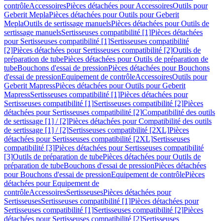
contrôle
Accessoires
Pièces détachées pour Accessoires
Outils pour
Geberit Mepla
Pièces détachées pour Outils pour Geberit
Mepla
Outils de sertissage manuels
Pièces détachées pour Outils de
sertissage manuels
Sertisseuses compatibilité [1]
Pièces détachées
pour Sertisseuses compatibilité [1]
Sertisseuses compatibilité
[2]
Pièces détachées pour Sertisseuses compatibilité [2]
Outils de
préparation de tube
Pièces détachées pour Outils de préparation de
tube
Bouchons d'essai de pression
Pièces détachées pour Bouchons
d'essai de pression
Equipement de contrôle
Accessoires
Outils pour
Geberit Mapress
Pièces détachées pour Outils pour Geberit
Mapress
Sertisseuses compatibilité [1]
Pièces détachées pour
Sertisseuses compatibilité [1]
Sertisseuses compatibilité [2]
Pièces
détachées pour Sertisseuses compatibilité [2]
Compatibilité des outils
de sertissage [1] / [2]
Pièces détachées pour Compatibilité des outils
de sertissage [1] / [2]
Sertisseuses compatibilité [2XL]
Pièces
détachées pour Sertisseuses compatibilité [2XL]
Sertisseuses
compatibilité [3]
Pièces détachées pour Sertisseuses compatibilité
[3]
Outils de préparation de tube
Pièces détachées pour Outils de
préparation de tube
Bouchons d'essai de pression
Pièces détachées
pour Bouchons d'essai de pression
Equipement de contrôle
Pièces
détachées pour Equipement de
contrôle
Accessoires
Sertisseuses
Pièces détachées pour
Sertisseuses
Sertisseuses compatibilité [1]
Pièces détachées pour
Sertisseuses compatibilité [1]
Sertisseuses compatibilité [2]
Pièces
détachées pour Sertisseuses compatibilité [2]
Sertisseuses