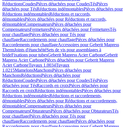
Réductions
Coudes
Pièces détachées pour Coudes
Tés
Pièces
détachées pour Tés
Réductions indémontables
Pièces détachées pour
Réductions indémontables
Réductions et raccords,
démontables
Pièces détachées pour Réductions et raccords,
démontables
Compensateurs
Pièces détachées pour
Compensateurs
Fermetures
Pièces détachées pour Fermetures
Tés
pour chauffage
Pièces détachées pour Tés pour
chauffage
Raccordements pour chauffage
Pièces détachées pour
Raccordements pour chauffage
Accessoires pour Geberit Mapress
Therm
Joints d'étanchéité
Sets de vis pour assemblages à
bride
Fixations pour tubes
Geberit Mapress Acier Carbone
Geberit
Mapress Acier Carbone
Pièces détachées pour Geberit Mapress
Acier Carbone
Tuyaux 1.0034
Tuyaux
1.0215
Mamelons
Manchons
Pièces détachées pour
Manchons
Réductions
Pièces détachées pour
Réductions
Coudes
Pièces détachées pour Coudes
Tés
Pièces
détachées pour Tés
Raccords en croix
Pièces détachées pour
Raccords en croix
Réductions indémontables
Pièces détachées pour
Réductions indémontables
Réductions et raccordements,
démontables
Pièces détachées pour Réductions et raccordements,
démontables
Compensateurs
Pièces détachées pour
Compensateurs
Obturateurs
Pièces détachées pour Obturateurs
Tés
pour chauffage
Pièces détachées pour Tés pour
chauffage
Raccordements pour chauffage
Pièces détachées pour
Raccordements pour chauffage
Accessoires pour Geberit Mapress