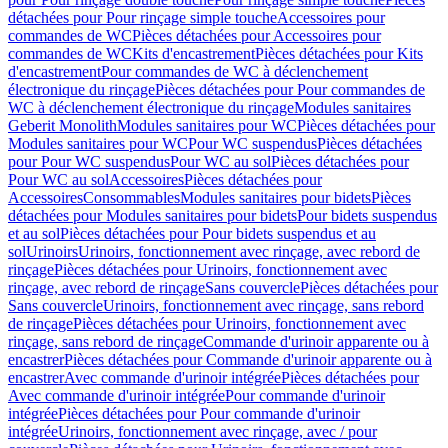
détachées pour Pour rinçage simple touche
Accessoires pour
commandes de WC
Pièces détachées pour Accessoires pour
commandes de WC
Kits d'encastrement
Pièces détachées pour Kits
d'encastrement
Pour commandes de WC à déclenchement
électronique du rinçage
Pièces détachées pour Pour commandes de
WC à déclenchement électronique du rinçage
Modules sanitaires
Geberit Monolith
Modules sanitaires pour WC
Pièces détachées pour
Modules sanitaires pour WC
Pour WC suspendus
Pièces détachées
pour Pour WC suspendus
Pour WC au sol
Pièces détachées pour
Pour WC au sol
Accessoires
Pièces détachées pour
Accessoires
Consommables
Modules sanitaires pour bidets
Pièces
détachées pour Modules sanitaires pour bidets
Pour bidets suspendus
et au sol
Pièces détachées pour Pour bidets suspendus et au
sol
Urinoirs
Urinoirs, fonctionnement avec rinçage, avec rebord de
rinçage
Pièces détachées pour Urinoirs, fonctionnement avec
rinçage, avec rebord de rinçage
Sans couvercle
Pièces détachées pour
Sans couvercle
Urinoirs, fonctionnement avec rinçage, sans rebord
de rinçage
Pièces détachées pour Urinoirs, fonctionnement avec
rinçage, sans rebord de rinçage
Commande d'urinoir apparente ou à
encastrer
Pièces détachées pour Commande d'urinoir apparente ou à
encastrer
Avec commande d'urinoir intégrée
Pièces détachées pour
Avec commande d'urinoir intégrée
Pour commande d'urinoir
intégrée
Pièces détachées pour Pour commande d'urinoir
intégrée
Urinoirs, fonctionnement avec rinçage, avec / pour