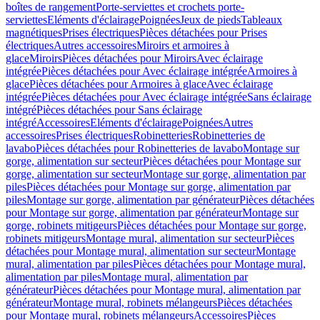
boîtes de rangement
Porte-serviettes et crochets porte-
serviettes
Eléments d'éclairage
Poignées
Jeux de pieds
Tableaux
magnétiques
Prises électriques
Pièces détachées pour Prises
électriques
Autres accessoires
Miroirs et armoires à
glace
Miroirs
Pièces détachées pour Miroirs
Avec éclairage
intégrée
Pièces détachées pour Avec éclairage intégrée
Armoires à
glace
Pièces détachées pour Armoires à glace
Avec éclairage
intégrée
Pièces détachées pour Avec éclairage intégrée
Sans éclairage
intégré
Pièces détachées pour Sans éclairage
intégré
Accessoires
Eléments d'éclairage
Poignées
Autres
accessoires
Prises électriques
Robinetteries
Robinetteries de
lavabo
Pièces détachées pour Robinetteries de lavabo
Montage sur
gorge, alimentation sur secteur
Pièces détachées pour Montage sur
gorge, alimentation sur secteur
Montage sur gorge, alimentation par
piles
Pièces détachées pour Montage sur gorge, alimentation par
piles
Montage sur gorge, alimentation par générateur
Pièces détachées
pour Montage sur gorge, alimentation par générateur
Montage sur
gorge, robinets mitigeurs
Pièces détachées pour Montage sur gorge,
robinets mitigeurs
Montage mural, alimentation sur secteur
Pièces
détachées pour Montage mural, alimentation sur secteur
Montage
mural, alimentation par piles
Pièces détachées pour Montage mural,
alimentation par piles
Montage mural, alimentation par
générateur
Pièces détachées pour Montage mural, alimentation par
générateur
Montage mural, robinets mélangeurs
Pièces détachées
pour Montage mural, robinets mélangeurs
Accessoires
Pièces