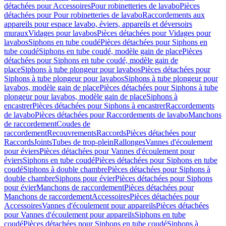
détachées pour Accessoires
Pour robinetteries de lavabo
Pièces
détachées pour Pour robinetteries de lavabo
Raccordements aux
appareils pour espace lavabo, éviers, appareils et déversoirs
muraux
Vidages pour lavabos
Pièces détachées pour Vidages pour
lavabos
Siphons en tube coudé
Pièces détachées pour Siphons en
tube coudé
Siphons en tube coudé, modèle gain de place
Pièces
détachées pour Siphons en tube coudé, modèle gain de
place
Siphons à tube plongeur pour lavabos
Pièces détachées pour
Siphons à tube plongeur pour lavabos
Siphons à tube plongeur pour
lavabos, modèle gain de place
Pièces détachées pour Siphons à tube
plongeur pour lavabos, modèle gain de place
Siphons à
encastrer
Pièces détachées pour Siphons à encastrer
Raccordements
de lavabo
Pièces détachées pour Raccordements de lavabo
Manchons
de raccordement
Coudes de
raccordement
Recouvrements
Raccords
Pièces détachées pour
Raccords
Joints
Tubes de trop-plein
Rallonges
Vannes d'écoulement
pour éviers
Pièces détachées pour Vannes d'écoulement pour
éviers
Siphons en tube coudé
Pièces détachées pour Siphons en tube
coudé
Siphons à double chambre
Pièces détachées pour Siphons à
double chambre
Siphons pour évier
Pièces détachées pour Siphons
pour évier
Manchons de raccordement
Pièces détachées pour
Manchons de raccordement
Accessoires
Pièces détachées pour
Accessoires
Vannes d'écoulement pour appareils
Pièces détachées
pour Vannes d'écoulement pour appareils
Siphons en tube
coudé
Pièces détachées pour Siphons en tube coudé
Siphons à