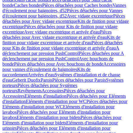
bonde
Caches bondes
Pièces détachées pour Caches bondes
Vannes
d'écoulement pour baignoires, d52
Pièces détachées pour Vannes
d'écoulement pour baignoires, d52
Avec vidage excentrique
Pièces
détachées pour Avec vidage excentrique
Kits de finition pour vidage
excentrique
Pièces détachées pour Kits de finition pour vidage
excentrique
Avec vidage excentrique et arrivée d'eau
Pièces
détachées pour Avec vidage excentrique et arrivée d'eau
Kits de
finition pour vidage excentrique et arrivée d'eau
Pièces détachées
pour Kits de finition pour vidage excentrique et arrivée d'eau
A
déclenchement par pression PushControl
Pièces détachées pour A
déclenchement par pression PushControl
Avec bouchons de
bonde
Pièces détachées pour Avec bouchons de bonde
Accessoires
pour vannes d'écoulement de baignoires
Kits de
raccordement
Arrivées d'eau
Systèmes d'installation et de chasse
d'eau
Geberit Duofix
Parois
Pièces détachées pour Parois
Systèmes
porteurs
Pièces détachées pour Systèmes
porteurs
Revêtements
Accessoires
Pièces détachées pour
Accessoires
Eléments d'installation
Pièces détachées pour Eléments
d'installation
Eléments d'installation pour WC
Pièces détachées pour
Eléments d'installation pour WC
Eléments d'installation pour
lavabos
Pièces détachées pour Eléments d'installation pour
lavabos
Eléments d'installation pour bidets
Pièces détachées pour
Eléments d'installation pour bidets
Eléments d'installation pour
urinoirs
Pièces détachées pour Eléments d'installation pour