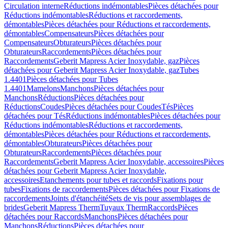
Circulation interne
Réductions indémontables
Pièces détachées pour
Réductions indémontables
Réductions et raccordements,
démontables
Pièces détachées pour Réductions et raccordements,
démontables
Compensateurs
Pièces détachées pour
Compensateurs
Obturateurs
Pièces détachées pour
Obturateurs
Raccordements
Pièces détachées pour
Raccordements
Geberit Mapress Acier Inoxydable, gaz
Pièces
détachées pour Geberit Mapress Acier Inoxydable, gaz
Tubes
1.4401
Pièces détachées pour Tubes
1.4401
Mamelons
Manchons
Pièces détachées pour
Manchons
Réductions
Pièces détachées pour
Réductions
Coudes
Pièces détachées pour Coudes
Tés
Pièces
détachées pour Tés
Réductions indémontables
Pièces détachées pour
Réductions indémontables
Réductions et raccordements,
démontables
Pièces détachées pour Réductions et raccordements,
démontables
Obturateurs
Pièces détachées pour
Obturateurs
Raccordements
Pièces détachées pour
Raccordements
Geberit Mapress Acier Inoxydable, accessoires
Pièces
détachées pour Geberit Mapress Acier Inoxydable,
accessoires
Etanchements pour tubes et raccords
Fixations pour
tubes
Fixations de raccordements
Pièces détachées pour Fixations de
raccordements
Joints d'étanchéité
Sets de vis pour assemblages de
brides
Geberit Mapress Therm
Tuyaux Therm
Raccords
Pièces
détachées pour Raccords
Manchons
Pièces détachées pour
Manchons
Réductions
Pièces détachées pour