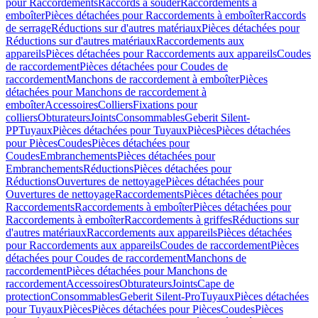
pour Raccordements
Raccords à souder
Raccordements à
emboîter
Pièces détachées pour Raccordements à emboîter
Raccords
de serrage
Réductions sur d'autres matériaux
Pièces détachées pour
Réductions sur d'autres matériaux
Raccordements aux
appareils
Pièces détachées pour Raccordements aux appareils
Coudes
de raccordement
Pièces détachées pour Coudes de
raccordement
Manchons de raccordement à emboîter
Pièces
détachées pour Manchons de raccordement à
emboîter
Accessoires
Colliers
Fixations pour
colliers
Obturateurs
Joints
Consommables
Geberit Silent-
PP
Tuyaux
Pièces détachées pour Tuyaux
Pièces
Pièces détachées
pour Pièces
Coudes
Pièces détachées pour
Coudes
Embranchements
Pièces détachées pour
Embranchements
Réductions
Pièces détachées pour
Réductions
Ouvertures de nettoyage
Pièces détachées pour
Ouvertures de nettoyage
Raccordements
Pièces détachées pour
Raccordements
Raccordements à emboîter
Pièces détachées pour
Raccordements à emboîter
Raccordements à griffes
Réductions sur
d'autres matériaux
Raccordements aux appareils
Pièces détachées
pour Raccordements aux appareils
Coudes de raccordement
Pièces
détachées pour Coudes de raccordement
Manchons de
raccordement
Pièces détachées pour Manchons de
raccordement
Accessoires
Obturateurs
Joints
Cape de
protection
Consommables
Geberit Silent-Pro
Tuyaux
Pièces détachées
pour Tuyaux
Pièces
Pièces détachées pour Pièces
Coudes
Pièces