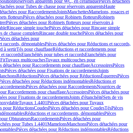
position
Réservoirs apparents pour WC, en céramique
Pièces détachées
étachées pour Tubes de chasse pour réservoirs apparents
Haute
détachées pour Raccordements
Joints
Manchettes
Mamelons, rosaces et
ets flotteurs
Pièces détachées pour Robinets flotteurs
Robinets
trer
Pièces détachées pour Robinets flotteurs pour réservoirs à
able
Rinçage simple touche
Pièces détachées pour Rinçage simple
s de chasse complets
Rinçage double touche
Pièces détachées pour
Pièces détachées pour
t raccords, démontables
Pièces détachées pour Réductions et raccords,
d à sertir
Tés pour chauffage
Réductions et raccordements pour
 et raccords
Etanchéités pour tubes et raccords
Etanchéités pour
Fit
Tuyaux multicouches
Tuyaux multicouches pour
s détachées pour Raccordements pour chauffage
Accessoires
Pièces
nts
Pièces détachées pour Fixations de raccordements
Joints
Manchons
Réductions
Pièces détachées pour Réductions
Équerres
Pièces
Pièces détachées pour Réductions indémontables
Réductions et
accordements
Pièces détachées pour Raccordements
Nourrices de
pour Raccordements pour chauffage
Accessoires
Pièces détachées pour
hées pour Fixations de raccordements
Joints d'étanchéité
Sets de vis
Inoxydable
Tuyaux 1.4401
Pièces détachées pour Tuyaux
es pour Réductions
Coudes
Pièces détachées pour Coudes
Tés
Pièces
indémontables
Réductions et raccordements, démontables
Pièces
pour Obturateurs
Raccordements
Pièces détachées pour
achées pour Tubes 1.4401
Mamelons
Manchons
Pièces détachées pour
ontables
Pièces détachées pour Réductions indémontables
Réductions