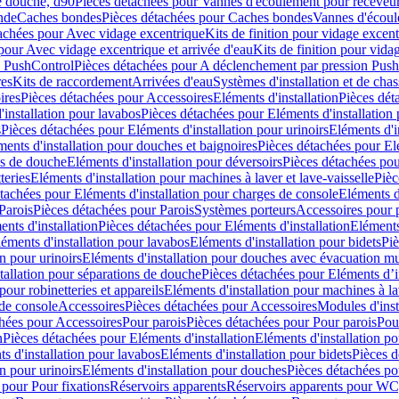
e douche, d90
Pièces détachées pour Vannes d'écoulement pour receveu
nde
Caches bondes
Pièces détachées pour Caches bondes
Vannes d'écoul
achées pour Avec vidage excentrique
Kits de finition pour vidage excen
pour Avec vidage excentrique et arrivée d'eau
Kits de finition pour vida
n PushControl
Pièces détachées pour A déclenchement par pression Pus
res
Kits de raccordement
Arrivées d'eau
Systèmes d'installation et de chas
ires
Pièces détachées pour Accessoires
Eléments d'installation
Pièces dét
'installation pour lavabos
Pièces détachées pour Eléments d'installation
s
Pièces détachées pour Eléments d'installation pour urinoirs
Eléments d'i
ments d'installation pour douches et baignoires
Pièces détachées pour Elé
ns de douche
Eléments d'installation pour déversoirs
Pièces détachées pou
teries
Eléments d'installation pour machines à laver et lave-vaisselle
Pièc
tachées pour Eléments d'installation pour charges de console
Eléments d'
Parois
Pièces détachées pour Parois
Systèmes porteurs
Accessoires pour p
nts d'installation
Pièces détachées pour Eléments d'installation
Eléments
éments d'installation pour lavabos
Eléments d'installation pour bidets
Piè
n pour urinoirs
Eléments d'installation pour douches avec évacuation m
tallation pour séparations de douche
Pièces détachées pour Eléments d’i
pour robinetteries et appareils
Eléments d'installation pour machines à lav
 de console
Accessoires
Pièces détachées pour Accessoires
Modules d'inst
hées pour Accessoires
Pour parois
Pièces détachées pour Pour parois
Pou
n
Pièces détachées pour Eléments d'installation
Eléments d'installation 
s d'installation pour lavabos
Eléments d'installation pour bidets
Pièces d
n pour urinoirs
Eléments d'installation pour douches
Pièces détachées po
 pour Pour fixations
Réservoirs apparents
Réservoirs apparents pour WC,