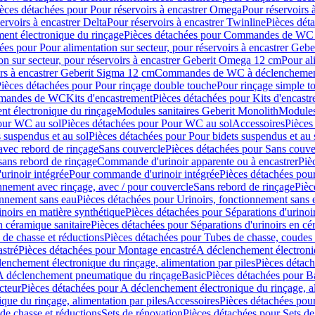
èces détachées pour Pour réservoirs à encastrer Omega
Pour réservoirs 
ervoirs à encastrer Delta
Pour réservoirs à encastrer Twinline
Pièces déta
t électronique du rinçage
Pièces détachées pour Commandes de WC à
ées pour Pour alimentation sur secteur, pour réservoirs à encastrer Geb
on sur secteur, pour réservoirs à encastrer Geberit Omega 12 cm
Pour al
irs à encastrer Geberit Sigma 12 cm
Commandes de WC à déclenchement
ièces détachées pour Pour rinçage double touche
Pour rinçage simple t
ommandes de WC
Kits d'encastrement
Pièces détachées pour Kits d'encast
t électronique du rinçage
Modules sanitaires Geberit Monolith
Modules
our WC au sol
Pièces détachées pour Pour WC au sol
Accessoires
Pièces
 suspendus et au sol
Pièces détachées pour Pour bidets suspendus et au 
avec rebord de rinçage
Sans couvercle
Pièces détachées pour Sans couve
sans rebord de rinçage
Commande d'urinoir apparente ou à encastrer
Piè
rinoir intégrée
Pour commande d'urinoir intégrée
Pièces détachées pou
nnement avec rinçage, avec / pour couvercle
Sans rebord de rinçage
Pièc
onnement sans eau
Pièces détachées pour Urinoirs, fonctionnement sans 
inoirs en matière synthétique
Pièces détachées pour Séparations d'urinoi
n céramique sanitaire
Pièces détachées pour Séparations d'urinoirs en cé
 de chasse et réductions
Pièces détachées pour Tubes de chasse, coudes 
stré
Pièces détachées pour Montage encastré
A déclenchement électroniq
enchement électronique du rinçage, alimentation par piles
Pièces détach
 A déclenchement pneumatique du rinçage
Basic
Pièces détachées pour B
cteur
Pièces détachées pour A déclenchement électronique du rinçage, al
que du rinçage, alimentation par piles
Accessoires
Pièces détachées pou
de chasse et réductions
Sets de rénovation
Pièces détachées pour Sets de