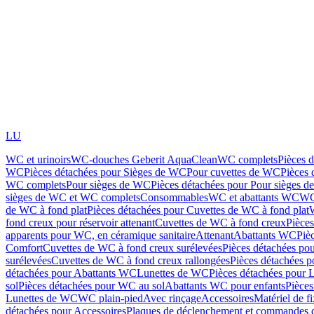
LU
WC et urinoirs
WC-douches Geberit AquaClean
WC complets
Pièces 
WC
Pièces détachées pour Sièges de WC
Pour cuvettes de WC
Pièces 
WC complets
Pour sièges de WC
Pièces détachées pour Pour sièges 
sièges de WC et WC complets
Consommables
WC et abattants WC
WC
de WC à fond plat
Pièces détachées pour Cuvettes de WC à fond plat
fond creux pour réservoir attenant
Cuvettes de WC à fond creux
Pièce
apparents pour WC, en céramique sanitaire
Attenant
Abattants WC
Piè
Comfort
Cuvettes de WC à fond creux surélevées
Pièces détachées po
surélevées
Cuvettes de WC à fond creux rallongées
Pièces détachées p
détachées pour Abattants WC
Lunettes de WC
Pièces détachées pour 
sol
Pièces détachées pour WC au sol
Abattants WC pour enfants
Pièces
Lunettes de WC
WC plain-pied
Avec rinçage
Accessoires
Matériel de f
détachées pour Accessoires
Plaques de déclenchement et commandes