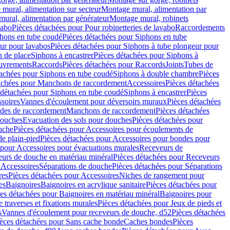
mural, alimentation sur secteur
Montage mural, alimentation par
ural, alimentation par générateur
Montage mural, robinets
vabo
Pièces détachées pour Pour robinetteries de lavabo
Raccordements
hons en tube coudé
Pièces détachées pour Siphons en tube
ur pour lavabos
Pièces détachées pour Siphons à tube plongeur pour
n de place
Siphons à encastrer
Pièces détachées pour Siphons à
uvrements
Raccords
Pièces détachées pour Raccords
Joints
Tubes de
tachées pour Siphons en tube coudé
Siphons à double chambre
Pièces
achées pour Manchons de raccordement
Accessoires
Pièces détachées
 détachées pour Siphons en tube coudé
Siphons à encastrer
Pièces
soires
Vannes d'écoulement pour déversoirs muraux
Pièces détachées
udes de raccordement
Manchons de raccordement
Pièces détachées
ouches
Evacuation des sols pour douches
Pièces détachées pour
uche
Pièces détachées pour Accessoires pour écoulements de
e plain-pied
Pièces détachées pour Accessoires pour bondes pour
 pour Accessoires pour évacuations murales
Receveurs de
urs de douche en matériau minéral
Pièces détachées pour Receveurs
n
Accessoires
Séparations de douche
Pièces détachées pour Séparations
res
Pièces détachées pour Accessoires
Niches de rangement pour
es
Baignoires
Baignoires en acrylique sanitaire
Pièces détachées pour
es détachées pour Baignoires en matériau minéral
Baignoires pour
e traverses et fixations murales
Pièces détachées pour Jeux de pieds et
s
Vannes d'écoulement pour receveurs de douche, d52
Pièces détachées
èces détachées pour Sans cache bonde
Caches bondes
Pièces