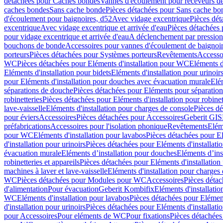
détachées pour Caches bondes
Vannes d'écoulement pour receveurs d
caches bondes
Sans cache bonde
Pièces détachées pour Sans cache bo
d'écoulement pour baignoires, d52
Avec vidage excentrique
Pièces dét
excentrique
Avec vidage excentrique et arrivée d'eau
Pièces détachées 
pour vidage excentrique et arrivée d'eau
A déclenchement par pressio
bouchons de bonde
Accessoires pour vannes d'écoulement de baignoi
porteurs
Pièces détachées pour Systèmes porteurs
Revêtements
Accesso
WC
Pièces détachées pour Eléments d'installation pour WC
Eléments d
Eléments d'installation pour bidets
Eléments d'installation pour urinoir
pour Eléments d'installation pour douches avec évacuation murale
Elé
séparations de douche
Pièces détachées pour Eléments pour séparatio
robinetteries
Pièces détachées pour Eléments d'installation pour robinet
lave-vaisselle
Eléments d'installation pour charges de console
Pièces dé
pour éviers
Accessoires
Pièces détachées pour Accessoires
Geberit GIS
préfabrications
Accessoires pour l'isolation phonique
Revêtements
Eléme
pour WC
Eléments d'installation pour lavabos
Pièces détachées pour El
d'installation pour urinoirs
Pièces détachées pour Eléments d'installatio
évacuation murale
Eléments d’installation pour douches
Eléments d’ins
robinetteries et appareils
Pièces détachées pour Eléments d'installation 
machines à laver et lave-vaisselle
Eléments d'installation pour charges
WC
Pièces détachées pour Modules pour WC
Accessoires
Pièces détac
d'alimentation
Pour évacuation
Geberit Kombifix
Eléments d'installatio
WC
Eléments d'installation pour lavabos
Pièces détachées pour Elément
d'installation pour urinoirs
Pièces détachées pour Eléments d'installatio
pour Accessoires
Pour eléments de WC
Pour fixations
Pièces détachées