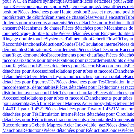
pour WC, en matière synthétique
Attenant
Pièces détachées pour Atten
pour Réservoirs apparents pour WC, en céramique
Attenant
Pièces dét
position
Pièces détachées pour Haute position
Basse et moyenne positi
modérateurs de débit
Mécanismes de chasse
Réservoirs à encastrer
Tube
flotteurs pour réservoirs apparents
Pièces détachées pour Robinets flott
encastrer
Mécanismes de chasse
Pièces détachées pour Mécanismes de
touche
Rinçage double touche
Pièces détachées pour Rinçage double 
Rinçage double touche
Systèmes d'alimentation
Geberit FlowFit
Tuyaux
Raccords
Manchons
Réductions
Coudes
Tés
Circulation interne
Pièces d
démontables
Obturateurs
Raccordements
Pièces détachées pour Racco
chauffage, démontables
Raccordements pour chauffage
Pièces détaché
raccords
Fixations pour tubes
Fixations pour raccordements
Joints d'éta
chauffage
Raccords
Pièces détachées pour Raccords
Raccordements
Piè
détachées pour Accessoires
Isolations pour tubes et raccords
Etanchemen
d'étanchéité
Geberit Mepla
Tuyaux multicouches pour eau potable
Racc
détachées pour Équerres
Tés
Pièces détachées pour Tés
Circulation int
raccordements, démontables
Pièces détachées pour Réductions et rac
distribution avec raccord fileté
Tés pour chauffage
Pièces détachées po
Accessoires
Isolations pour tubes et raccords
Etanchements pour tubes 
pour assemblages à bride
Geberit Mapress Acier Inoxydable
Geberit M
1.4401
Tuyaux 1.4521
Pièces détachées pour Tuyaux 1.4521
Mamelon
détachées pour Tés
Circulation interne
Pièces détachées pour Circulati
détachées pour Réductions et raccordements, démontables
Compensat
Raccordements
Geberit Mapress Acier Inoxydable, gaz
Pièces détaché
Manchons
Réductions
Pièces détachées pour Réductions
Coudes
Pièces