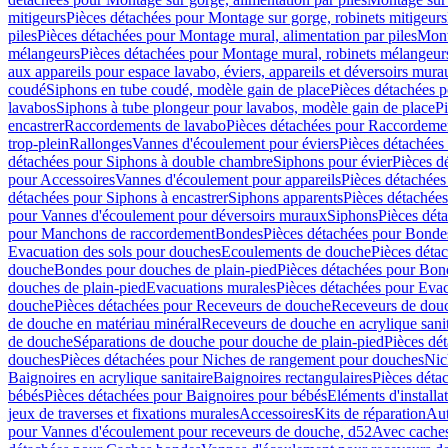
mitigeurs
Pièces détachées pour Montage sur gorge, robinets mitigeurs
piles
Pièces détachées pour Montage mural, alimentation par piles
Mont
mélangeurs
Pièces détachées pour Montage mural, robinets mélangeur
aux appareils pour espace lavabo, éviers, appareils et déversoirs mura
coudé
Siphons en tube coudé, modèle gain de place
Pièces détachées p
lavabos
Siphons à tube plongeur pour lavabos, modèle gain de place
P
encastrer
Raccordements de lavabo
Pièces détachées pour Raccordeme
trop-plein
Rallonges
Vannes d'écoulement pour éviers
Pièces détachées
détachées pour Siphons à double chambre
Siphons pour évier
Pièces d
pour Accessoires
Vannes d'écoulement pour appareils
Pièces détachées
détachées pour Siphons à encastrer
Siphons apparents
Pièces détachée
pour Vannes d'écoulement pour déversoirs muraux
Siphons
Pièces dét
pour Manchons de raccordement
Bondes
Pièces détachées pour Bonde
Evacuation des sols pour douches
Ecoulements de douche
Pièces déta
douche
Bondes pour douches de plain-pied
Pièces détachées pour Bon
douches de plain-pied
Evacuations murales
Pièces détachées pour Eva
douche
Pièces détachées pour Receveurs de douche
Receveurs de douch
de douche en matériau minéral
Receveurs de douche en acrylique sanit
de douche
Séparations de douche pour douche de plain-pied
Pièces dé
douches
Pièces détachées pour Niches de rangement pour douches
Nic
Baignoires en acrylique sanitaire
Baignoires rectangulaires
Pièces déta
bébés
Pièces détachées pour Baignoires pour bébés
Eléments d'installa
jeux de traverses et fixations murales
Accessoires
Kits de réparation
Aut
pour Vannes d'écoulement pour receveurs de douche, d52
Avec cache