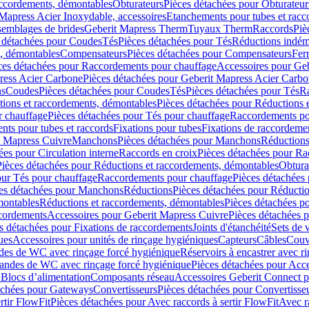
accordements, démontables
Obturateurs
Pièces détachées pour Obturateur
Mapress Acier Inoxydable, accessoires
Etanchements pour tubes et racc
ssemblages de brides
Geberit Mapress Therm
Tuyaux Therm
Raccords
Piè
 détachées pour Coudes
Tés
Pièces détachées pour Tés
Réductions indém
s, démontables
Compensateurs
Pièces détachées pour Compensateurs
Fer
ces détachées pour Raccordements pour chauffage
Accessoires pour Ge
ress Acier Carbone
Pièces détachées pour Geberit Mapress Acier Carb
ns
Coudes
Pièces détachées pour Coudes
Tés
Pièces détachées pour Tés
Ra
ions et raccordements, démontables
Pièces détachées pour Réductions 
r chauffage
Pièces détachées pour Tés pour chauffage
Raccordements po
ts pour tubes et raccords
Fixations pour tubes
Fixations de raccordeme
t Mapress Cuivre
Manchons
Pièces détachées pour Manchons
Réduction
ées pour Circulation interne
Raccords en croix
Pièces détachées pour Ra
Pièces détachées pour Réductions et raccordements, démontables
Obtura
our Tés pour chauffage
Raccordements pour chauffage
Pièces détachées
es détachées pour Manchons
Réductions
Pièces détachées pour Réducti
montables
Réductions et raccordements, démontables
Pièces détachées p
cordements
Accessoires pour Geberit Mapress Cuivre
Pièces détachées 
s détachées pour Fixations de raccordements
Joints d'étanchéité
Sets de 
ues
Accessoires pour unités de rinçage hygiéniques
Capteurs
Câbles
Couve
des de WC avec rinçage forcé hygiénique
Réservoirs à encastrer avec r
mandes de WC avec rinçage forcé hygiénique
Pièces détachées pour Acc
 Blocs d’alimentation
Composants réseau
Accessoires Geberit Connect p
achées pour Gateways
Convertisseurs
Pièces détachées pour Convertisse
rtir FlowFit
Pièces détachées pour Avec raccords à sertir FlowFit
Avec r