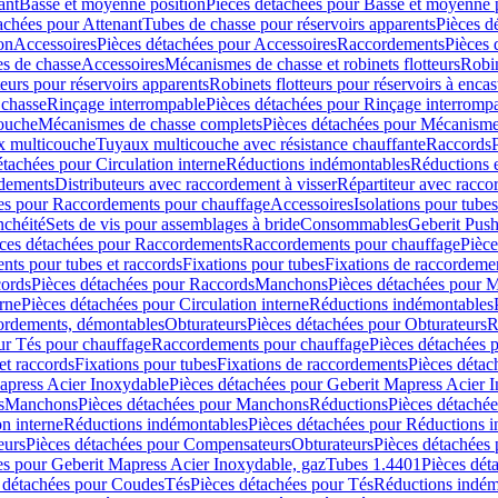
ant
Basse et moyenne position
Pièces détachées pour Basse et moyenne 
achées pour Attenant
Tubes de chasse pour réservoirs apparents
Pièces d
on
Accessoires
Pièces détachées pour Accessoires
Raccordements
Pièces 
s de chasse
Accessoires
Mécanismes de chasse et robinets flotteurs
Robin
eurs pour réservoirs apparents
Robinets flotteurs pour réservoirs à encas
 chasse
Rinçage interrompable
Pièces détachées pour Rinçage interromp
touche
Mécanismes de chasse complets
Pièces détachées pour Mécanisme
 multicouche
Tuyaux multicouche avec résistance chauffante
Raccords
étachées pour Circulation interne
Réductions indémontables
Réductions e
rdements
Distributeurs avec raccordement à visser
Répartiteur avec raccor
es pour Raccordements pour chauffage
Accessoires
Isolations pour tubes
nchéité
Sets de vis pour assemblages à bride
Consommables
Geberit Push
ces détachées pour Raccordements
Raccordements pour chauffage
Pièce
ts pour tubes et raccords
Fixations pour tubes
Fixations de raccordeme
ords
Pièces détachées pour Raccords
Manchons
Pièces détachées pour 
erne
Pièces détachées pour Circulation interne
Réductions indémontables
cordements, démontables
Obturateurs
Pièces détachées pour Obturateurs
R
ur Tés pour chauffage
Raccordements pour chauffage
Pièces détachées 
et raccords
Fixations pour tubes
Fixations de raccordements
Pièces détac
apress Acier Inoxydable
Pièces détachées pour Geberit Mapress Acier 
s
Manchons
Pièces détachées pour Manchons
Réductions
Pièces détaché
on interne
Réductions indémontables
Pièces détachées pour Réductions 
eurs
Pièces détachées pour Compensateurs
Obturateurs
Pièces détachées 
es pour Geberit Mapress Acier Inoxydable, gaz
Tubes 1.4401
Pièces dét
 détachées pour Coudes
Tés
Pièces détachées pour Tés
Réductions indém