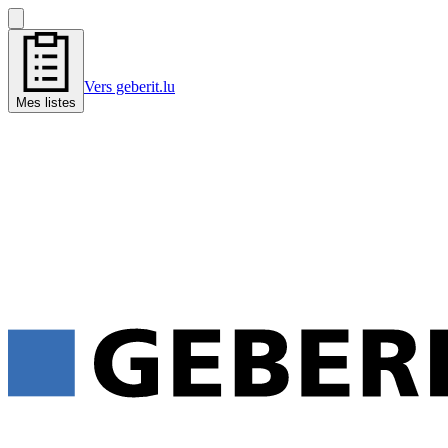
Vers geberit.lu
Mes listes