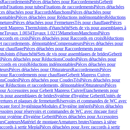
s
Raccordements
Pièces détachées pour Raccordements
Geberit
ords
Fixations pour tubes
Fixations de raccordements
Pièces détachées
ces détachées pour Raccords
Manchons
Pièces détachées pour
ontables
Pièces détachées pour Réductions indémontables
Réductions
metures
Pièces détachées pour Fermetures
Tés pour chauffage
Pièces
berit Mapress Therm
Joints d'étanchéité
Sets de vis pour assemblages à
one
Tuyaux 1.0034
Tuyaux 1.0215
Mamelons
Manchons
Pièces
ccords en croix
Pièces détachées pour Raccords en croix
Réductions
et raccordements, démontables
Compensateurs
Pièces détachées pour
ur chauffage
Pièces détachées pour Raccordements pour
nts
Joints d'étanchéité
Sets de vis pour assemblages de brides
Geberit
s
Pièces détachées pour Réductions
Coudes
Pièces détachées pour
ccords en croix
Réductions indémontables
Pièces détachées pour
teurs
Pièces détachées pour Obturateurs
Raccordements
Pièces
 pour Raccordements pour chauffage
Geberit Mapress Cuivre,
ons
Coudes
Pièces détachées pour Coudes
Tés
Pièces détachées pour
our Réductions et raccordements, démontables
Obturateurs
Pièces
pour Accessoires pour Geberit Mapress Cuivre
Etanchements pour
vis pour assemblages de brides
Système d'hygiène Geberit
Unités de
rtures et plaques de fermeture
Réservoirs et commandes de WC avec
inçage forcé hygiénique
Modules d’hygiène intégrés
Pièces détachées
essoires pour réservoirs et commandes de WC avec rinçage forcé
our système d'hygiène Geberit
Pièces détachées pour Accessoires
urs
Capteurs
Matériel de montage
Armatures brutes
Vannes à siège
accords à sertir Mepla
Pièces détachées pour Avec raccords à sertir