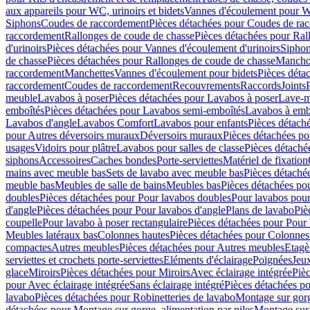
aux appareils pour WC, urinoirs et bidets
Vannes d'écoulement pour W
Siphons
Coudes de raccordement
Pièces détachées pour Coudes de ra
raccordement
Rallonges de coude de chasse
Pièces détachées pour Ral
d'urinoirs
Pièces détachées pour Vannes d'écoulement d'urinoirs
Siphon
de chasse
Pièces détachées pour Rallonges de coude de chasse
Mancho
raccordement
Manchettes
Vannes d'écoulement pour bidets
Pièces déta
raccordement
Coudes de raccordement
Recouvrements
Raccords
Joints
meuble
Lavabos à poser
Pièces détachées pour Lavabos à poser
Lave-m
emboîtés
Pièces détachées pour Lavabos semi-emboîtés
Lavabos à emb
Lavabos d'angle
Lavabos Comfort
Lavabos pour enfants
Pièces détach
pour Autres déversoirs muraux
Déversoirs muraux
Pièces détachées p
usages
Vidoirs pour plâtre
Lavabos pour salles de classe
Pièces détaché
siphons
Accessoires
Caches bondes
Porte-serviettes
Matériel de fixation
mains avec meuble bas
Sets de lavabo avec meuble bas
Pièces détaché
meuble bas
Meubles de salle de bains
Meubles bas
Pièces détachées po
doubles
Pièces détachées pour Pour lavabos doubles
Pour lavabos pou
d'angle
Pièces détachées pour Pour lavabos d'angle
Plans de lavabo
Piè
coupelle
Pour lavabo à poser rectangulaire
Pièces détachées pour Pour 
Meubles latéraux bas
Colonnes hautes
Pièces détachées pour Colonnes
compactes
Autres meubles
Pièces détachées pour Autres meubles
Etagè
serviettes et crochets porte-serviettes
Eléments d'éclairage
Poignées
Jeu
glace
Miroirs
Pièces détachées pour Miroirs
Avec éclairage intégrée
Pièc
pour Avec éclairage intégrée
Sans éclairage intégré
Pièces détachées po
lavabo
Pièces détachées pour Robinetteries de lavabo
Montage sur gorg
détachées pour Montage sur gorge, alimentation par piles
Montage sur 