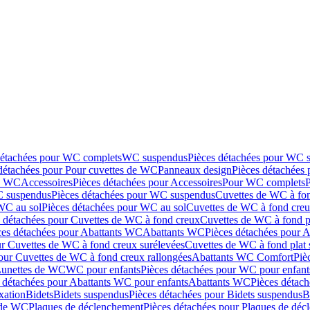
détachées pour WC complets
WC suspendus
Pièces détachées pour WC 
détachées pour Pour cuvettes de WC
Panneaux design
Pièces détachées
de WC
Accessoires
Pièces détachées pour Accessoires
Pour WC complets
 suspendus
Pièces détachées pour WC suspendus
Cuvettes de WC à fo
WC au sol
Pièces détachées pour WC au sol
Cuvettes de WC à fond creux
s détachées pour Cuvettes de WC à fond creux
Cuvettes de WC à fond p
ces détachées pour Abattants WC
Abattants WC
Pièces détachées pour 
ur Cuvettes de WC à fond creux surélevées
Cuvettes de WC à fond plat 
our Cuvettes de WC à fond creux rallongées
Abattants WC Comfort
Piè
Lunettes de WC
WC pour enfants
Pièces détachées pour WC pour enfant
 détachées pour Abattants WC pour enfants
Abattants WC
Pièces détac
ixation
Bidets
Bidets suspendus
Pièces détachées pour Bidets suspendus
B
 de WC
Plaques de déclenchement
Pièces détachées pour Plaques de dé