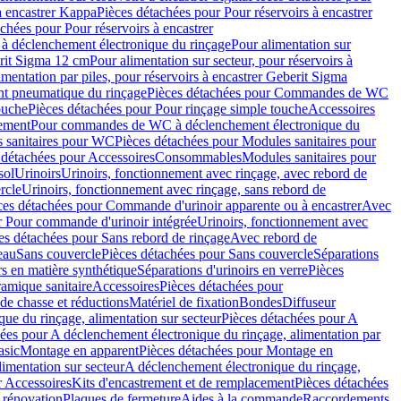
à encastrer Kappa
Pièces détachées pour Pour réservoirs à encastrer
chées pour Pour réservoirs à encastrer
 déclenchement électronique du rinçage
Pour alimentation sur
erit Sigma 12 cm
Pour alimentation sur secteur, pour réservoirs à
imentation par piles, pour réservoirs à encastrer Geberit Sigma
 pneumatique du rinçage
Pièces détachées pour Commandes de WC
ouche
Pièces détachées pour Pour rinçage simple touche
Accessoires
rement
Pour commandes de WC à déclenchement électronique du
 sanitaires pour WC
Pièces détachées pour Modules sanitaires pour
 détachées pour Accessoires
Consommables
Modules sanitaires pour
sol
Urinoirs
Urinoirs, fonctionnement avec rinçage, avec rebord de
rcle
Urinoirs, fonctionnement avec rinçage, sans rebord de
ces détachées pour Commande d'urinoir apparente ou à encastrer
Avec
r Pour commande d'urinoir intégrée
Urinoirs, fonctionnement avec
es détachées pour Sans rebord de rinçage
Avec rebord de
eau
Sans couvercle
Pièces détachées pour Sans couvercle
Séparations
rs en matière synthétique
Séparations d'urinoirs en verre
Pièces
ramique sanitaire
Accessoires
Pièces détachées pour
de chasse et réductions
Matériel de fixation
Bondes
Diffuseur
ue du rinçage, alimentation sur secteur
Pièces détachées pour A
ées pour A déclenchement électronique du rinçage, alimentation par
asic
Montage en apparent
Pièces détachées pour Montage en
imentation sur secteur
A déclenchement électronique du rinçage,
r Accessoires
Kits d'encastrement et de remplacement
Pièces détachées
 rénovation
Plaques de fermeture
Aides à la commande
Raccordements