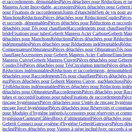
et raccordements, démontables
Pièces détachées pour Réductions et r
Mapress Acier Inoxydable, accessoires
Pièces détachées pour Geberit 
pour Fixations de raccordements
Joints d'étanchéité
Sets de vis pour a
Manchons
Réductions
Pièces détachées pour Réductions
Coudes
Pièces
et raccords, démontables
Pièces détachées pour Réductions et raccord
détachées pour Tés pour chauffage
Raccordements pour chauffage
Piè
bride
Fixations pour tubes
Geberit Mapress Acier Carbone
Geberit Map
détachées pour Manchons
Réductions
Pièces détachées pour Réductio
indémontables
Pièces détachées pour Réductions indémontables
Réduct
Compensateurs
Obturateurs
Pièces détachées pour Obturateurs
Tés pou
chauffage
Accessoires pour Geberit Mapress Acier Carbone
Etanchemen
Mapress Cuivre
Geberit Mapress Cuivre
Pièces détachées pour Geberi
Coudes
Tés
Pièces détachées pour Tés
Circulation interne
Pièces détach
Réductions indémontables
Réductions et raccordements, démontables
détachées pour Raccordements
Tés pour chauffage
Pièces détachées p
gaz
Pièces détachées pour Geberit Mapress Cuivre, gaz
Manchons
Pièc
Tés
Réductions indémontables
Pièces détachées pour Réductions indé
détachées pour Obturateurs
Raccordements
Pièces détachées pour Rac
tubes et raccords
Fixations pour tubes
Fixations de raccordements
Pièce
rinçage hygiéniques
Pièces détachées pour Unités de rinçage hygiéniq
rinçage forcé hygiénique
Pièces détachées pour Réservoirs et comman
pour Modules d’hygiène intégrés
Accessoires pour réservoirs et com
hygiénique
Capteurs
Câbles
Blocs d’alimentation
Pièces détachées pour
Geberit Connect pour système d'hygiène Geberit
Gateways
Pièces dét
incliné
Pièces détachées pour Vannes à siège incliné
Avec raccords à se