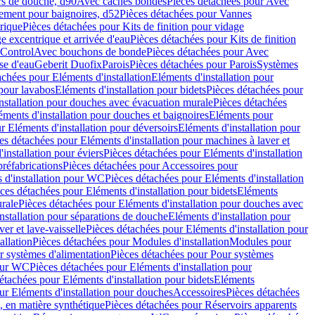
rs de douche, d90
Avec caches bondes
Pièces détachées pour Avec
ement pour baignoires, d52
Pièces détachées pour Vannes
trique
Pièces détachées pour Kits de finition pour vidage
ge excentrique et arrivée d'eau
Pièces détachées pour Kits de finition
hControl
Avec bouchons de bonde
Pièces détachées pour Avec
se d'eau
Geberit Duofix
Parois
Pièces détachées pour Parois
Systèmes
achées pour Eléments d'installation
Eléments d'installation pour
 pour lavabos
Eléments d'installation pour bidets
Pièces détachées pour
nstallation pour douches avec évacuation murale
Pièces détachées
ments d'installation pour douches et baignoires
Eléments pour
r Eléments d'installation pour déversoirs
Eléments d'installation pour
es détachées pour Eléments d'installation pour machines à laver et
installation pour éviers
Pièces détachées pour Eléments d'installation
réfabrications
Pièces détachées pour Accessoires pour
 d'installation pour WC
Pièces détachées pour Eléments d'installation
ces détachées pour Eléments d'installation pour bidets
Eléments
urale
Pièces détachées pour Eléments d'installation pour douches avec
nstallation pour séparations de douche
Eléments d'installation pour
er et lave-vaisselle
Pièces détachées pour Eléments d'installation pour
allation
Pièces détachées pour Modules d'installation
Modules pour
r systèmes d'alimentation
Pièces détachées pour Pour systèmes
pour WC
Pièces détachées pour Eléments d'installation pour
étachées pour Eléments d'installation pour bidets
Eléments
ur Eléments d'installation pour douches
Accessoires
Pièces détachées
 en matière synthétique
Pièces détachées pour Réservoirs apparents