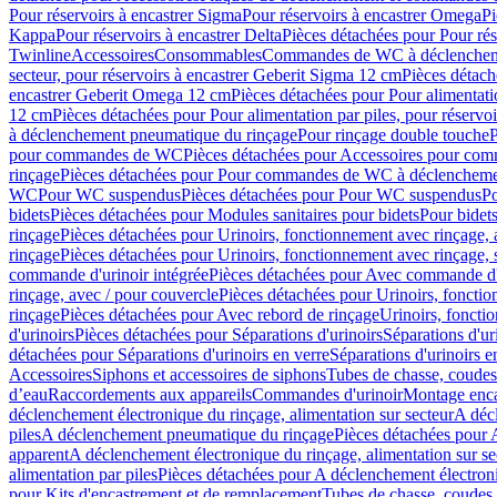
Pour réservoirs à encastrer Sigma
Pour réservoirs à encastrer Omega
Pi
Kappa
Pour réservoirs à encastrer Delta
Pièces détachées pour Pour rés
Twinline
Accessoires
Consommables
Commandes de WC à déclenchemen
secteur, pour réservoirs à encastrer Geberit Sigma 12 cm
Pièces détach
encastrer Geberit Omega 12 cm
Pièces détachées pour Pour alimentati
12 cm
Pièces détachées pour Pour alimentation par piles, pour réservo
à déclenchement pneumatique du rinçage
Pour rinçage double touche
P
pour commandes de WC
Pièces détachées pour Accessoires pour c
rinçage
Pièces détachées pour Pour commandes de WC à déclenchemen
WC
Pour WC suspendus
Pièces détachées pour Pour WC suspendus
P
bidets
Pièces détachées pour Modules sanitaires pour bidets
Pour bidets
rinçage
Pièces détachées pour Urinoirs, fonctionnement avec rinçage, 
rinçage
Pièces détachées pour Urinoirs, fonctionnement avec rinçage, 
commande d'urinoir intégrée
Pièces détachées pour Avec commande d'u
rinçage, avec / pour couvercle
Pièces détachées pour Urinoirs, fonctio
rinçage
Pièces détachées pour Avec rebord de rinçage
Urinoirs, foncti
d'urinoirs
Pièces détachées pour Séparations d'urinoirs
Séparations d'ur
détachées pour Séparations d'urinoirs en verre
Séparations d'urinoirs e
Accessoires
Siphons et accessoires de siphons
Tubes de chasse, coudes
d’eau
Raccordements aux appareils
Commandes d'urinoir
Montage enca
déclenchement électronique du rinçage, alimentation sur secteur
A décl
piles
A déclenchement pneumatique du rinçage
Pièces détachées pour
apparent
A déclenchement électronique du rinçage, alimentation sur se
alimentation par piles
Pièces détachées pour A déclenchement électroni
pour Kits d'encastrement et de remplacement
Tubes de chasse, coudes 