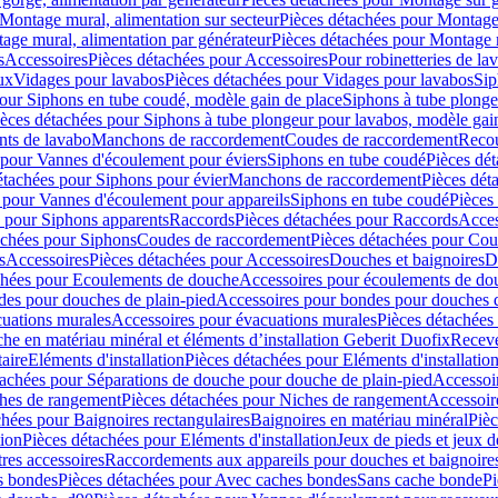
Montage mural, alimentation sur secteur
Pièces détachées pour Montage 
age mural, alimentation par générateur
Pièces détachées pour Montage m
s
Accessoires
Pièces détachées pour Accessoires
Pour robinetteries de la
ux
Vidages pour lavabos
Pièces détachées pour Vidages pour lavabos
Sip
our Siphons en tube coudé, modèle gain de place
Siphons à tube plonge
ièces détachées pour Siphons à tube plongeur pour lavabos, modèle gai
nts de lavabo
Manchons de raccordement
Coudes de raccordement
Reco
 pour Vannes d'écoulement pour éviers
Siphons en tube coudé
Pièces dé
étachées pour Siphons pour évier
Manchons de raccordement
Pièces dét
 pour Vannes d'écoulement pour appareils
Siphons en tube coudé
Pièces
s pour Siphons apparents
Raccords
Pièces détachées pour Raccords
Acces
achées pour Siphons
Coudes de raccordement
Pièces détachées pour Co
s
Accessoires
Pièces détachées pour Accessoires
Douches et baignoires
D
chées pour Ecoulements de douche
Accessoires pour écoulements de do
des pour douches de plain-pied
Accessoires pour bondes pour douches d
cuations murales
Accessoires pour évacuations murales
Pièces détachées
e en matériau minéral et éléments d’installation Geberit Duofix
Receve
aire
Eléments d'installation
Pièces détachées pour Eléments d'installatio
tachées pour Séparations de douche pour douche de plain-pied
Accessoi
hes de rangement
Pièces détachées pour Niches de rangement
Accessoir
chées pour Baignoires rectangulaires
Baignoires en matériau minéral
Pièc
tion
Pièces détachées pour Eléments d'installation
Jeux de pieds et jeux d
res accessoires
Raccordements aux appareils pour douches et baignoire
s bondes
Pièces détachées pour Avec caches bondes
Sans cache bonde
Pi