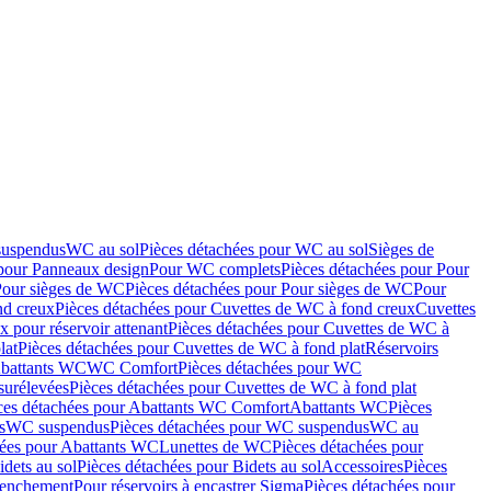
suspendus
WC au sol
Pièces détachées pour WC au sol
Sièges de
 pour Panneaux design
Pour WC complets
Pièces détachées pour Pour
Pour sièges de WC
Pièces détachées pour Pour sièges de WC
Pour
nd creux
Pièces détachées pour Cuvettes de WC à fond creux
Cuvettes
 pour réservoir attenant
Pièces détachées pour Cuvettes de WC à
lat
Pièces détachées pour Cuvettes de WC à fond plat
Réservoirs
Abattants WC
WC Comfort
Pièces détachées pour WC
surélevées
Pièces détachées pour Cuvettes de WC à fond plat
ces détachées pour Abattants WC Comfort
Abattants WC
Pièces
s
WC suspendus
Pièces détachées pour WC suspendus
WC au
hées pour Abattants WC
Lunettes de WC
Pièces détachées pour
idets au sol
Pièces détachées pour Bidets au sol
Accessoires
Pièces
clenchement
Pour réservoirs à encastrer Sigma
Pièces détachées pour