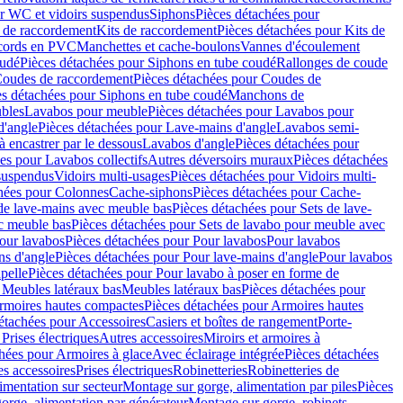
r WC et vidoirs suspendus
Siphons
Pièces détachées pour
 de raccordement
Kits de raccordement
Pièces détachées pour Kits de
ccords en PVC
Manchettes et cache-boulons
Vannes d'écoulement
oudé
Pièces détachées pour Siphons en tube coudé
Rallonges de coude
oudes de raccordement
Pièces détachées pour Coudes de
es détachées pour Siphons en tube coudé
Manchons de
bles
Lavabos pour meuble
Pièces détachées pour Lavabos pour
d'angle
Pièces détachées pour Lave-mains d'angle
Lavabos semi-
 encastrer par le dessous
Lavabos d'angle
Pièces détachées pour
es pour Lavabos collectifs
Autres déversoirs muraux
Pièces détachées
 suspendus
Vidoirs multi-usages
Pièces détachées pour Vidoirs multi-
hées pour Colonnes
Cache-siphons
Pièces détachées pour Cache-
de lave-mains avec meuble bas
Pièces détachées pour Sets de lave-
c meuble bas
Pièces détachées pour Sets de lavabo pour meuble avec
our lavabos
Pièces détachées pour Pour lavabos
Pour lavabos
ns d'angle
Pièces détachées pour Pour lave-mains d'angle
Pour lavabos
pelle
Pièces détachées pour Pour lavabo à poser en forme de
 Meubles latéraux bas
Meubles latéraux bas
Pièces détachées pour
rmoires hautes compactes
Pièces détachées pour Armoires hautes
étachées pour Accessoires
Casiers et boîtes de rangement
Porte-
Prises électriques
Autres accessoires
Miroirs et armoires à
hées pour Armoires à glace
Avec éclairage intégrée
Pièces détachées
es accessoires
Prises électriques
Robinetteries
Robinetteries de
imentation sur secteur
Montage sur gorge, alimentation par piles
Pièces
orge, alimentation par générateur
Montage sur gorge, robinets