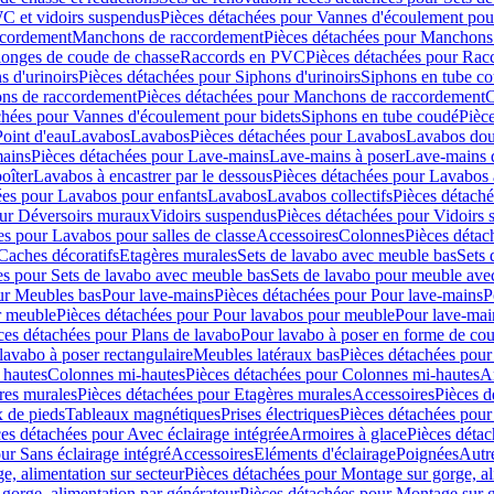
C et vidoirs suspendus
Pièces détachées pour Vannes d'écoulement pou
ccordement
Manchons de raccordement
Pièces détachées pour Manchons
longes de coude de chasse
Raccords en PVC
Pièces détachées pour Ra
s d'urinoirs
Pièces détachées pour Siphons d'urinoirs
Siphons en tube c
ns de raccordement
Pièces détachées pour Manchons de raccordement
C
chées pour Vannes d'écoulement pour bidets
Siphons en tube coudé
Pièc
Point d'eau
Lavabos
Lavabos
Pièces détachées pour Lavabos
Lavabos dou
ains
Pièces détachées pour Lave-mains
Lave-mains à poser
Lave-mains 
oîter
Lavabos à encastrer par le dessous
Pièces détachées pour Lavabos à
ées pour Lavabos pour enfants
Lavabos
Lavabos collectifs
Pièces détaché
our Déversoirs muraux
Vidoirs suspendus
Pièces détachées pour Vidoirs
es pour Lavabos pour salles de classe
Accessoires
Colonnes
Pièces détac
Caches décoratifs
Etagères murales
Sets de lavabo avec meuble bas
Sets 
es pour Sets de lavabo avec meuble bas
Sets de lavabo pour meuble ave
ur Meubles bas
Pour lave-mains
Pièces détachées pour Pour lave-mains
P
r meuble
Pièces détachées pour Pour lavabos pour meuble
Pour lave-mai
ces détachées pour Plans de lavabo
Pour lavabo à poser en forme de cou
lavabo à poser rectangulaire
Meubles latéraux bas
Pièces détachées pour
 hautes
Colonnes mi-hautes
Pièces détachées pour Colonnes mi-hautes
A
res murales
Pièces détachées pour Etagères murales
Accessoires
Pièces d
x de pieds
Tableaux magnétiques
Prises électriques
Pièces détachées pour 
es détachées pour Avec éclairage intégrée
Armoires à glace
Pièces détac
ur Sans éclairage intégré
Accessoires
Eléments d'éclairage
Poignées
Autr
e, alimentation sur secteur
Pièces détachées pour Montage sur gorge, al
gorge, alimentation par générateur
Pièces détachées pour Montage sur g