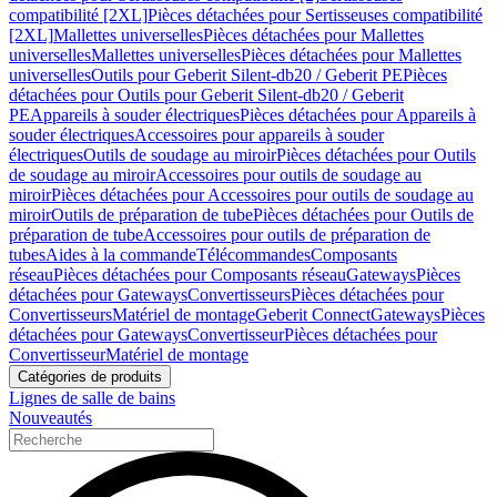
compatibilité [2XL]
Pièces détachées pour Sertisseuses compatibilité
[2XL]
Mallettes universelles
Pièces détachées pour Mallettes
universelles
Mallettes universelles
Pièces détachées pour Mallettes
universelles
Outils pour Geberit Silent-db20 / Geberit PE
Pièces
détachées pour Outils pour Geberit Silent-db20 / Geberit
PE
Appareils à souder électriques
Pièces détachées pour Appareils à
souder électriques
Accessoires pour appareils à souder
électriques
Outils de soudage au miroir
Pièces détachées pour Outils
de soudage au miroir
Accessoires pour outils de soudage au
miroir
Pièces détachées pour Accessoires pour outils de soudage au
miroir
Outils de préparation de tube
Pièces détachées pour Outils de
préparation de tube
Accessoires pour outils de préparation de
tubes
Aides à la commande
Télécommandes
Composants
réseau
Pièces détachées pour Composants réseau
Gateways
Pièces
détachées pour Gateways
Convertisseurs
Pièces détachées pour
Convertisseurs
Matériel de montage
Geberit Connect
Gateways
Pièces
détachées pour Gateways
Convertisseur
Pièces détachées pour
Convertisseur
Matériel de montage
Catégories de produits
Lignes de salle de bains
Nouveautés