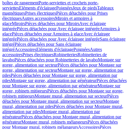
boîtes de rangement
Porte-serviettes et crochets porte-
serviettes
Eléments d'éclairage
Poignées
Jeux de pieds
Tableaux
magnétiques
Prises électriques
Pièces détachées pour Prises
électriques
Autres accessoires
Miroirs et armoires à
glace
Miroirs
Pièces détachées pour Miroirs
Avec éclairage
intégrée
Pièces détachées pour Avec éclairage intégrée
Armoires à
glace
Pièces détachées pour Armoires à glace
Avec éclairage
intégrée
Pièces détachées pour Avec éclairage intégrée
Sans éclairage
intégré
Pièces détachées pour Sans éclairage
intégré
Accessoires
Eléments d'éclairage
Poignées
Autres
accessoires
Prises électriques
Robinetteries
Robinetteries de
lavabo
Pièces détachées pour Robinetteries de lavabo
Montage sur
gorge, alimentation sur secteur
Pièces détachées pour Montage sur
gorge, alimentation sur secteur
Montage sur gorge, alimentation par
piles
Pièces détachées pour Montage sur gorge, alimentation par
piles
Montage sur gorge, alimentation par générateur
Pièces détachées
pour Montage sur gorge, alimentation par générateur
Montage sur
gorge, robinets mitigeurs
Pièces détachées pour Montage sur gorge,
robinets mitigeurs
Montage mural, alimentation sur secteur
Pièces
détachées pour Montage mural, alimentation sur secteur
Montage
mural, alimentation par piles
Pièces détachées pour Montage mural,
alimentation par piles
Montage mural, alimentation par
générateur
Pièces détachées pour Montage mural, alimentation par
générateur
Montage mural, robinets mélangeurs
Pièces détachées
pour Montage mural, robinets mélangeurs
Accessoires
Pièces