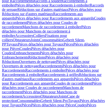
pour Raccordements
Raccords à souder
Raccordements à
emboîter
Pièces détachées pour Raccordements à emboîter
Raccords
de serrage
Réductions sur d'autres matériaux
Pièces détachées pour
Réductions sur d'autres matériaux
Raccordements aux
appareils
Pièces détachées pour Raccordements aux appareils
Coudes
de raccordement
Pièces détachées pour Coudes de
raccordement
Manchons de raccordement à emboîter
Pièces
détachées pour Manchons de raccordement à
emboîter
Accessoires
Colliers
Fixations pour
colliers
Obturateurs
Joints
Consommables
Geberit Silent-
PP
Tuyaux
Pièces détachées pour Tuyaux
Pièces
Pièces détachées
pour Pièces
Coudes
Pièces détachées pour
Coudes
Embranchements
Pièces détachées pour
Embranchements
Réductions
Pièces détachées pour
Réductions
Ouvertures de nettoyage
Pièces détachées pour
Ouvertures de nettoyage
Raccordements
Pièces détachées pour
Raccordements
Raccordements à emboîter
Pièces détachées pour
Raccordements à emboîter
Raccordements à griffes
Réductions sur
d'autres matériaux
Raccordements aux appareils
Pièces détachées
pour Raccordements aux appareils
Coudes de raccordement
Pièces
détachées pour Coudes de raccordement
Manchons de
raccordement
Pièces détachées pour Manchons de
raccordement
Accessoires
Obturateurs
Joints
Cape de
protection
Consommables
Geberit Silent-Pro
Tuyaux
Pièces détachées
pour Tuyaux
Pièces
Pièces détachées pour Pièces
Coudes
Pièces