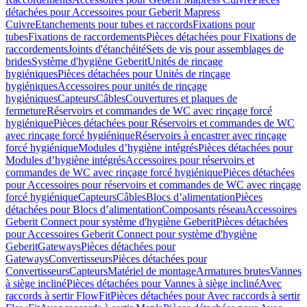
détachées pour Accessoires pour Geberit Mapress
Cuivre
Etanchements pour tubes et raccords
Fixations pour
tubes
Fixations de raccordements
Pièces détachées pour Fixations de
raccordements
Joints d'étanchéité
Sets de vis pour assemblages de
brides
Système d'hygiène Geberit
Unités de rinçage
hygiéniques
Pièces détachées pour Unités de rinçage
hygiéniques
Accessoires pour unités de rinçage
hygiéniques
Capteurs
Câbles
Couvertures et plaques de
fermeture
Réservoirs et commandes de WC avec rinçage forcé
hygiénique
Pièces détachées pour Réservoirs et commandes de WC
avec rinçage forcé hygiénique
Réservoirs à encastrer avec rinçage
forcé hygiénique
Modules d’hygiène intégrés
Pièces détachées pour
Modules d’hygiène intégrés
Accessoires pour réservoirs et
commandes de WC avec rinçage forcé hygiénique
Pièces détachées
pour Accessoires pour réservoirs et commandes de WC avec rinçage
forcé hygiénique
Capteurs
Câbles
Blocs d’alimentation
Pièces
détachées pour Blocs d’alimentation
Composants réseau
Accessoires
Geberit Connect pour système d'hygiène Geberit
Pièces détachées
pour Accessoires Geberit Connect pour système d'hygiène
Geberit
Gateways
Pièces détachées pour
Gateways
Convertisseurs
Pièces détachées pour
Convertisseurs
Capteurs
Matériel de montage
Armatures brutes
Vannes
à siège incliné
Pièces détachées pour Vannes à siège incliné
Avec
raccords à sertir FlowFit
Pièces détachées pour Avec raccords à sertir