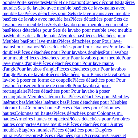
bondes
Porte-serviettes
Matériel de fixation
Caches décoratifs
Etagères
murales
Sets de lavabo avec meuble bas
Sets de lave-mains avec
meuble bas
Pièces détachées pour Sets de lave-mains avec meuble
bas
Sets de lavabo avec meuble bas
Pièces détachées pour Sets de
lavabo avec meuble bas
Sets de lavabo pour meuble avec meuble
bas
Pièces détachées pour Sets de lavabo pour meuble avec meuble
bas
Meubles de salle de bains
Meubles bas
Pièces détachées pour
Meubles bas
Pour lave-mains
Pièces détachées pour Pour lave-
mains
Pour lavabos
Pièces détachées pour Pour lavabos
Pour lavabos
doubles
Pièces détachées pour Pour lavabos doubles
Pour lavabos
pour meuble
Pièces détachées pour Pour lavabos pour meuble
Pour
lave-mains d'angle
Pièces détachées pour Pour lave-mains
d'angle
Pour lavabos d'angle
Pièces détachées pour Pour lavabos
d'angle
Plans de lavabo
Pièces détachées pour Plans de lavabo
Pour
lavabo à poser en forme de coupelle
Pièces détachées pour Pour
lavabo à poser en forme de coupelle
Pour lavabo à poser
rectangulaire
Pièces détachées pour Pour lavabo à poser
rectangulaire
Meubles latéraux bas
Pièces détachées pour Meubles
latéraux bas
Meubles latéraux bas
Pièces détachées pour Meubles
latéraux bas
Colonnes hautes
Pièces détachées pour Colonnes
hautes
Colonnes mi-hautes
Pièces détachées pour Colonnes mi-
hautes
Armoires hautes compactes
Pièces détachées pour Armoires
hautes compactes
Autres meubles
Pièces détachées pour Autres
meubles
Etagères murales
Pièces détachées pour Etagères
murales
Accessoires
Pièces détachées pour Accessoires
Casiers et