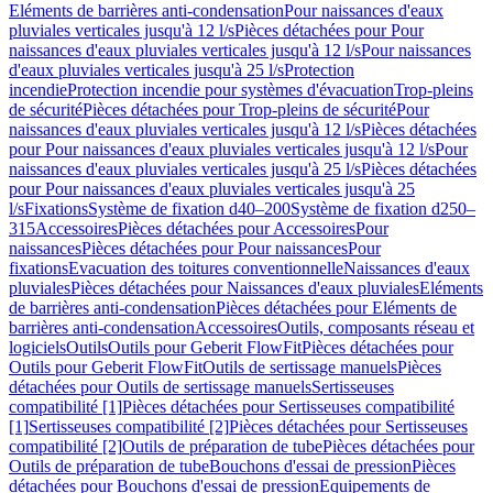
Eléments de barrières anti-condensation
Pour naissances d'eaux
pluviales verticales jusqu'à 12 l/s
Pièces détachées pour Pour
naissances d'eaux pluviales verticales jusqu'à 12 l/s
Pour naissances
d'eaux pluviales verticales jusqu'à 25 l/s
Protection
incendie
Protection incendie pour systèmes d'évacuation
Trop-pleins
de sécurité
Pièces détachées pour Trop-pleins de sécurité
Pour
naissances d'eaux pluviales verticales jusqu'à 12 l/s
Pièces détachées
pour Pour naissances d'eaux pluviales verticales jusqu'à 12 l/s
Pour
naissances d'eaux pluviales verticales jusqu'à 25 l/s
Pièces détachées
pour Pour naissances d'eaux pluviales verticales jusqu'à 25
l/s
Fixations
Système de fixation d40–200
Système de fixation d250–
315
Accessoires
Pièces détachées pour Accessoires
Pour
naissances
Pièces détachées pour Pour naissances
Pour
fixations
Evacuation des toitures conventionnelle
Naissances d'eaux
pluviales
Pièces détachées pour Naissances d'eaux pluviales
Eléments
de barrières anti-condensation
Pièces détachées pour Eléments de
barrières anti-condensation
Accessoires
Outils, composants réseau et
logiciels
Outils
Outils pour Geberit FlowFit
Pièces détachées pour
Outils pour Geberit FlowFit
Outils de sertissage manuels
Pièces
détachées pour Outils de sertissage manuels
Sertisseuses
compatibilité [1]
Pièces détachées pour Sertisseuses compatibilité
[1]
Sertisseuses compatibilité [2]
Pièces détachées pour Sertisseuses
compatibilité [2]
Outils de préparation de tube
Pièces détachées pour
Outils de préparation de tube
Bouchons d'essai de pression
Pièces
détachées pour Bouchons d'essai de pression
Equipements de