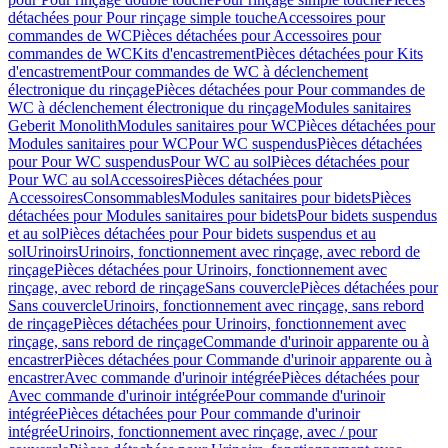
détachées pour Pour rinçage simple touche
Accessoires pour
commandes de WC
Pièces détachées pour Accessoires pour
commandes de WC
Kits d'encastrement
Pièces détachées pour Kits
d'encastrement
Pour commandes de WC à déclenchement
électronique du rinçage
Pièces détachées pour Pour commandes de
WC à déclenchement électronique du rinçage
Modules sanitaires
Geberit Monolith
Modules sanitaires pour WC
Pièces détachées pour
Modules sanitaires pour WC
Pour WC suspendus
Pièces détachées
pour Pour WC suspendus
Pour WC au sol
Pièces détachées pour
Pour WC au sol
Accessoires
Pièces détachées pour
Accessoires
Consommables
Modules sanitaires pour bidets
Pièces
détachées pour Modules sanitaires pour bidets
Pour bidets suspendus
et au sol
Pièces détachées pour Pour bidets suspendus et au
sol
Urinoirs
Urinoirs, fonctionnement avec rinçage, avec rebord de
rinçage
Pièces détachées pour Urinoirs, fonctionnement avec
rinçage, avec rebord de rinçage
Sans couvercle
Pièces détachées pour
Sans couvercle
Urinoirs, fonctionnement avec rinçage, sans rebord
de rinçage
Pièces détachées pour Urinoirs, fonctionnement avec
rinçage, sans rebord de rinçage
Commande d'urinoir apparente ou à
encastrer
Pièces détachées pour Commande d'urinoir apparente ou à
encastrer
Avec commande d'urinoir intégrée
Pièces détachées pour
Avec commande d'urinoir intégrée
Pour commande d'urinoir
intégrée
Pièces détachées pour Pour commande d'urinoir
intégrée
Urinoirs, fonctionnement avec rinçage, avec / pour