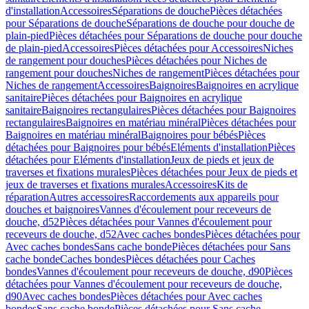
d'installation
Accessoires
Séparations de douche
Pièces détachées
pour Séparations de douche
Séparations de douche pour douche de
plain-pied
Pièces détachées pour Séparations de douche pour douche
de plain-pied
Accessoires
Pièces détachées pour Accessoires
Niches
de rangement pour douches
Pièces détachées pour Niches de
rangement pour douches
Niches de rangement
Pièces détachées pour
Niches de rangement
Accessoires
Baignoires
Baignoires en acrylique
sanitaire
Pièces détachées pour Baignoires en acrylique
sanitaire
Baignoires rectangulaires
Pièces détachées pour Baignoires
rectangulaires
Baignoires en matériau minéral
Pièces détachées pour
Baignoires en matériau minéral
Baignoires pour bébés
Pièces
détachées pour Baignoires pour bébés
Eléments d'installation
Pièces
détachées pour Eléments d'installation
Jeux de pieds et jeux de
traverses et fixations murales
Pièces détachées pour Jeux de pieds et
jeux de traverses et fixations murales
Accessoires
Kits de
réparation
Autres accessoires
Raccordements aux appareils pour
douches et baignoires
Vannes d'écoulement pour receveurs de
douche, d52
Pièces détachées pour Vannes d'écoulement pour
receveurs de douche, d52
Avec caches bondes
Pièces détachées pour
Avec caches bondes
Sans cache bonde
Pièces détachées pour Sans
cache bonde
Caches bondes
Pièces détachées pour Caches
bondes
Vannes d'écoulement pour receveurs de douche, d90
Pièces
détachées pour Vannes d'écoulement pour receveurs de douche,
d90
Avec caches bondes
Pièces détachées pour Avec caches
bondes
Sans cache bonde
Pièces détachées pour Sans cache