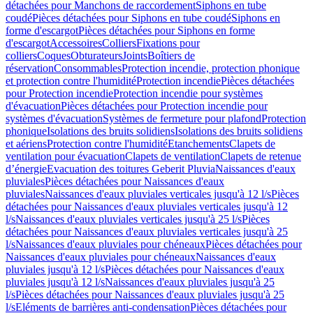
détachées pour Manchons de raccordement
Siphons en tube
coudé
Pièces détachées pour Siphons en tube coudé
Siphons en
forme d'escargot
Pièces détachées pour Siphons en forme
d'escargot
Accessoires
Colliers
Fixations pour
colliers
Coques
Obturateurs
Joints
Boîtiers de
réservation
Consommables
Protection incendie, protection phonique
et protection contre l'humidité
Protection incendie
Pièces détachées
pour Protection incendie
Protection incendie pour systèmes
d'évacuation
Pièces détachées pour Protection incendie pour
systèmes d'évacuation
Systèmes de fermeture pour plafond
Protection
phonique
Isolations des bruits solidiens
Isolations des bruits solidiens
et aériens
Protection contre l'humidité
Etanchements
Clapets de
ventilation pour évacuation
Clapets de ventilation
Clapets de retenue
d’énergie
Evacuation des toitures Geberit Pluvia
Naissances d'eaux
pluviales
Pièces détachées pour Naissances d'eaux
pluviales
Naissances d'eaux pluviales verticales jusqu'à 12 l/s
Pièces
détachées pour Naissances d'eaux pluviales verticales jusqu'à 12
l/s
Naissances d'eaux pluviales verticales jusqu'à 25 l/s
Pièces
détachées pour Naissances d'eaux pluviales verticales jusqu'à 25
l/s
Naissances d'eaux pluviales pour chéneaux
Pièces détachées pour
Naissances d'eaux pluviales pour chéneaux
Naissances d'eaux
pluviales jusqu'à 12 l/s
Pièces détachées pour Naissances d'eaux
pluviales jusqu'à 12 l/s
Naissances d'eaux pluviales jusqu'à 25
l/s
Pièces détachées pour Naissances d'eaux pluviales jusqu'à 25
l/s
Eléments de barrières anti-condensation
Pièces détachées pour