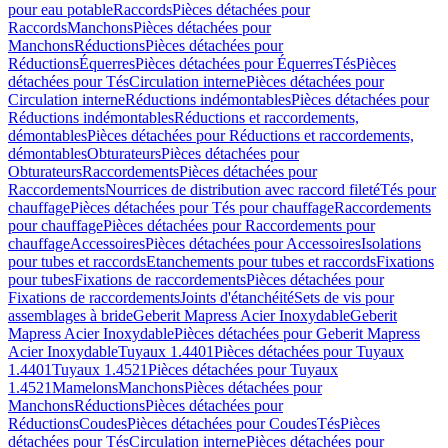
pour eau potable
Raccords
Pièces détachées pour
Raccords
Manchons
Pièces détachées pour
Manchons
Réductions
Pièces détachées pour
Réductions
Équerres
Pièces détachées pour Équerres
Tés
Pièces
détachées pour Tés
Circulation interne
Pièces détachées pour
Circulation interne
Réductions indémontables
Pièces détachées pour
Réductions indémontables
Réductions et raccordements,
démontables
Pièces détachées pour Réductions et raccordements,
démontables
Obturateurs
Pièces détachées pour
Obturateurs
Raccordements
Pièces détachées pour
Raccordements
Nourrices de distribution avec raccord fileté
Tés pour
chauffage
Pièces détachées pour Tés pour chauffage
Raccordements
pour chauffage
Pièces détachées pour Raccordements pour
chauffage
Accessoires
Pièces détachées pour Accessoires
Isolations
pour tubes et raccords
Etanchements pour tubes et raccords
Fixations
pour tubes
Fixations de raccordements
Pièces détachées pour
Fixations de raccordements
Joints d'étanchéité
Sets de vis pour
assemblages à bride
Geberit Mapress Acier Inoxydable
Geberit
Mapress Acier Inoxydable
Pièces détachées pour Geberit Mapress
Acier Inoxydable
Tuyaux 1.4401
Pièces détachées pour Tuyaux
1.4401
Tuyaux 1.4521
Pièces détachées pour Tuyaux
1.4521
Mamelons
Manchons
Pièces détachées pour
Manchons
Réductions
Pièces détachées pour
Réductions
Coudes
Pièces détachées pour Coudes
Tés
Pièces
détachées pour Tés
Circulation interne
Pièces détachées pour