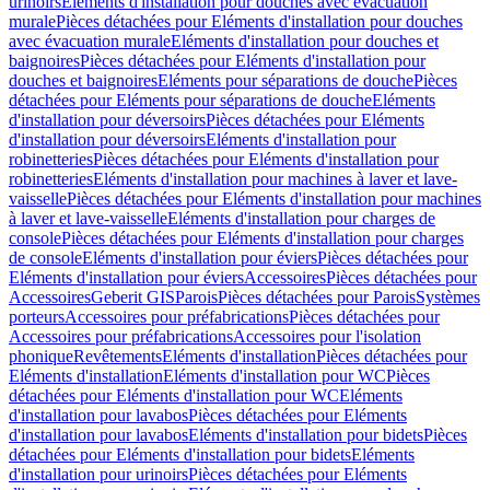
urinoirs
Eléments d'installation pour douches avec évacuation
murale
Pièces détachées pour Eléments d'installation pour douches
avec évacuation murale
Eléments d'installation pour douches et
baignoires
Pièces détachées pour Eléments d'installation pour
douches et baignoires
Eléments pour séparations de douche
Pièces
détachées pour Eléments pour séparations de douche
Eléments
d'installation pour déversoirs
Pièces détachées pour Eléments
d'installation pour déversoirs
Eléments d'installation pour
robinetteries
Pièces détachées pour Eléments d'installation pour
robinetteries
Eléments d'installation pour machines à laver et lave-
vaisselle
Pièces détachées pour Eléments d'installation pour machines
à laver et lave-vaisselle
Eléments d'installation pour charges de
console
Pièces détachées pour Eléments d'installation pour charges
de console
Eléments d'installation pour éviers
Pièces détachées pour
Eléments d'installation pour éviers
Accessoires
Pièces détachées pour
Accessoires
Geberit GIS
Parois
Pièces détachées pour Parois
Systèmes
porteurs
Accessoires pour préfabrications
Pièces détachées pour
Accessoires pour préfabrications
Accessoires pour l'isolation
phonique
Revêtements
Eléments d'installation
Pièces détachées pour
Eléments d'installation
Eléments d'installation pour WC
Pièces
détachées pour Eléments d'installation pour WC
Eléments
d'installation pour lavabos
Pièces détachées pour Eléments
d'installation pour lavabos
Eléments d'installation pour bidets
Pièces
détachées pour Eléments d'installation pour bidets
Eléments
d'installation pour urinoirs
Pièces détachées pour Eléments