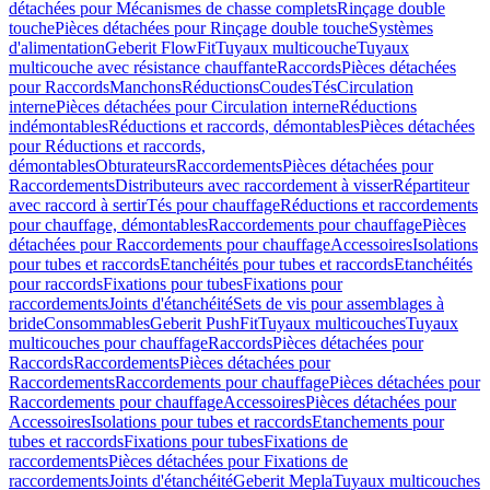
détachées pour Mécanismes de chasse complets
Rinçage double
touche
Pièces détachées pour Rinçage double touche
Systèmes
d'alimentation
Geberit FlowFit
Tuyaux multicouche
Tuyaux
multicouche avec résistance chauffante
Raccords
Pièces détachées
pour Raccords
Manchons
Réductions
Coudes
Tés
Circulation
interne
Pièces détachées pour Circulation interne
Réductions
indémontables
Réductions et raccords, démontables
Pièces détachées
pour Réductions et raccords,
démontables
Obturateurs
Raccordements
Pièces détachées pour
Raccordements
Distributeurs avec raccordement à visser
Répartiteur
avec raccord à sertir
Tés pour chauffage
Réductions et raccordements
pour chauffage, démontables
Raccordements pour chauffage
Pièces
détachées pour Raccordements pour chauffage
Accessoires
Isolations
pour tubes et raccords
Etanchéités pour tubes et raccords
Etanchéités
pour raccords
Fixations pour tubes
Fixations pour
raccordements
Joints d'étanchéité
Sets de vis pour assemblages à
bride
Consommables
Geberit PushFit
Tuyaux multicouches
Tuyaux
multicouches pour chauffage
Raccords
Pièces détachées pour
Raccords
Raccordements
Pièces détachées pour
Raccordements
Raccordements pour chauffage
Pièces détachées pour
Raccordements pour chauffage
Accessoires
Pièces détachées pour
Accessoires
Isolations pour tubes et raccords
Etanchements pour
tubes et raccords
Fixations pour tubes
Fixations de
raccordements
Pièces détachées pour Fixations de
raccordements
Joints d'étanchéité
Geberit Mepla
Tuyaux multicouches