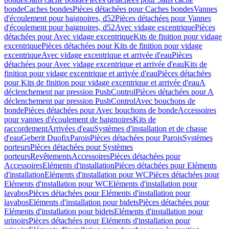
bonde
Caches bondes
Pièces détachées pour Caches bondes
Vannes
d'écoulement pour baignoires, d52
Pièces détachées pour Vannes
d'écoulement pour baignoires, d52
Avec vidage excentrique
Pièces
détachées pour Avec vidage excentrique
Kits de finition pour vidage
excentrique
Pièces détachées pour Kits de finition pour vidage
excentrique
Avec vidage excentrique et arrivée d'eau
Pièces
détachées pour Avec vidage excentrique et arrivée d'eau
Kits de
finition pour vidage excentrique et arrivée d'eau
Pièces détachées
pour Kits de finition pour vidage excentrique et arrivée d'eau
A
déclenchement par pression PushControl
Pièces détachées pour A
déclenchement par pression PushControl
Avec bouchons de
bonde
Pièces détachées pour Avec bouchons de bonde
Accessoires
pour vannes d'écoulement de baignoires
Kits de
raccordement
Arrivées d'eau
Systèmes d'installation et de chasse
d'eau
Geberit Duofix
Parois
Pièces détachées pour Parois
Systèmes
porteurs
Pièces détachées pour Systèmes
porteurs
Revêtements
Accessoires
Pièces détachées pour
Accessoires
Eléments d'installation
Pièces détachées pour Eléments
d'installation
Eléments d'installation pour WC
Pièces détachées pour
Eléments d'installation pour WC
Eléments d'installation pour
lavabos
Pièces détachées pour Eléments d'installation pour
lavabos
Eléments d'installation pour bidets
Pièces détachées pour
Eléments d'installation pour bidets
Eléments d'installation pour
urinoirs
Pièces détachées pour Eléments d'installation pour