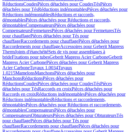
Réductions
Coudes
Pièces détachées pour Coudes
Tés
Pièces
détachées pour Tés
Réductions indémontables
Pièces détachées pour
Réductions indémontables
Réductions et raccords,
démontables
Pièces détachées pour Réductions et raccords,
démontables
Compensateurs
Pièces détachées pour
Compensateurs
Fermetures
Pièces détachées pour Fermetures
Tés
pour chauffage
Pièces détachées pour Tés pour
chauffage
Raccordements pour chauffage
Pièces détachées pour
Raccordements pour chauffage
Accessoires pour Geberit Mapress
Therm
Joints d'étanchéité
Sets de vis pour assemblages à
bride
Fixations pour tubes
Geberit Mapress Acier Carbone
Geberit
Mapress Acier Carbone
Pièces détachées pour Geberit Mapress
Acier Carbone
Tuyaux 1.0034
Tuyaux
1.0215
Mamelons
Manchons
Pièces détachées pour
Manchons
Réductions
Pièces détachées pour
Réductions
Coudes
Pièces détachées pour Coudes
Tés
Pièces
détachées pour Tés
Raccords en croix
Pièces détachées pour
Raccords en croix
Réductions indémontables
Pièces détachées pour
Réductions indémontables
Réductions et raccordements,
démontables
Pièces détachées pour Réductions et raccordements,
démontables
Compensateurs
Pièces détachées pour
Compensateurs
Obturateurs
Pièces détachées pour Obturateurs
Tés
pour chauffage
Pièces détachées pour Tés pour
chauffage
Raccordements pour chauffage
Pièces détachées pour
Raccordements pour chauffage
Accessoires pour Geberit Mapress