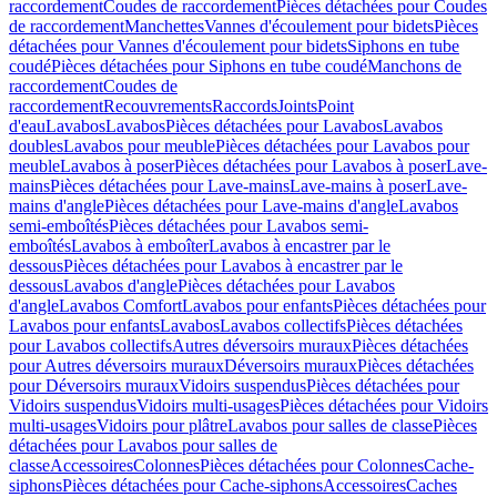
raccordement
Coudes de raccordement
Pièces détachées pour Coudes
de raccordement
Manchettes
Vannes d'écoulement pour bidets
Pièces
détachées pour Vannes d'écoulement pour bidets
Siphons en tube
coudé
Pièces détachées pour Siphons en tube coudé
Manchons de
raccordement
Coudes de
raccordement
Recouvrements
Raccords
Joints
Point
d'eau
Lavabos
Lavabos
Pièces détachées pour Lavabos
Lavabos
doubles
Lavabos pour meuble
Pièces détachées pour Lavabos pour
meuble
Lavabos à poser
Pièces détachées pour Lavabos à poser
Lave-
mains
Pièces détachées pour Lave-mains
Lave-mains à poser
Lave-
mains d'angle
Pièces détachées pour Lave-mains d'angle
Lavabos
semi-emboîtés
Pièces détachées pour Lavabos semi-
emboîtés
Lavabos à emboîter
Lavabos à encastrer par le
dessous
Pièces détachées pour Lavabos à encastrer par le
dessous
Lavabos d'angle
Pièces détachées pour Lavabos
d'angle
Lavabos Comfort
Lavabos pour enfants
Pièces détachées pour
Lavabos pour enfants
Lavabos
Lavabos collectifs
Pièces détachées
pour Lavabos collectifs
Autres déversoirs muraux
Pièces détachées
pour Autres déversoirs muraux
Déversoirs muraux
Pièces détachées
pour Déversoirs muraux
Vidoirs suspendus
Pièces détachées pour
Vidoirs suspendus
Vidoirs multi-usages
Pièces détachées pour Vidoirs
multi-usages
Vidoirs pour plâtre
Lavabos pour salles de classe
Pièces
détachées pour Lavabos pour salles de
classe
Accessoires
Colonnes
Pièces détachées pour Colonnes
Cache-
siphons
Pièces détachées pour Cache-siphons
Accessoires
Caches