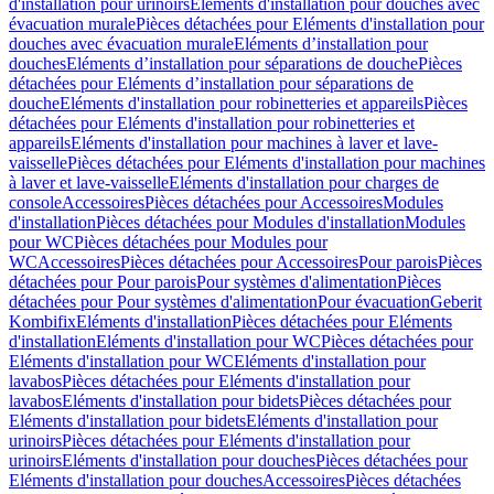
d'installation pour urinoirs
Eléments d'installation pour douches avec
évacuation murale
Pièces détachées pour Eléments d'installation pour
douches avec évacuation murale
Eléments d’installation pour
douches
Eléments d’installation pour séparations de douche
Pièces
détachées pour Eléments d’installation pour séparations de
douche
Eléments d'installation pour robinetteries et appareils
Pièces
détachées pour Eléments d'installation pour robinetteries et
appareils
Eléments d'installation pour machines à laver et lave-
vaisselle
Pièces détachées pour Eléments d'installation pour machines
à laver et lave-vaisselle
Eléments d'installation pour charges de
console
Accessoires
Pièces détachées pour Accessoires
Modules
d'installation
Pièces détachées pour Modules d'installation
Modules
pour WC
Pièces détachées pour Modules pour
WC
Accessoires
Pièces détachées pour Accessoires
Pour parois
Pièces
détachées pour Pour parois
Pour systèmes d'alimentation
Pièces
détachées pour Pour systèmes d'alimentation
Pour évacuation
Geberit
Kombifix
Eléments d'installation
Pièces détachées pour Eléments
d'installation
Eléments d'installation pour WC
Pièces détachées pour
Eléments d'installation pour WC
Eléments d'installation pour
lavabos
Pièces détachées pour Eléments d'installation pour
lavabos
Eléments d'installation pour bidets
Pièces détachées pour
Eléments d'installation pour bidets
Eléments d'installation pour
urinoirs
Pièces détachées pour Eléments d'installation pour
urinoirs
Eléments d'installation pour douches
Pièces détachées pour
Eléments d'installation pour douches
Accessoires
Pièces détachées