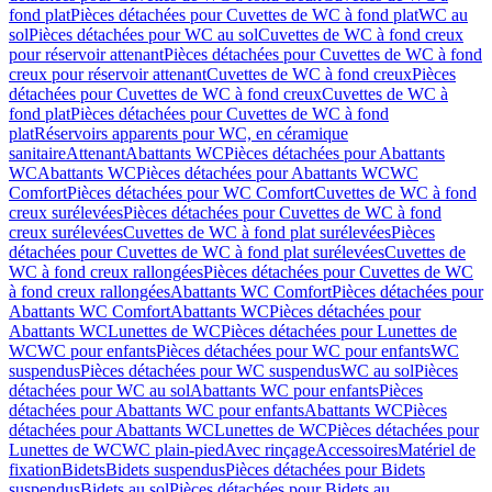
fond plat
Pièces détachées pour Cuvettes de WC à fond plat
WC au
sol
Pièces détachées pour WC au sol
Cuvettes de WC à fond creux
pour réservoir attenant
Pièces détachées pour Cuvettes de WC à fond
creux pour réservoir attenant
Cuvettes de WC à fond creux
Pièces
détachées pour Cuvettes de WC à fond creux
Cuvettes de WC à
fond plat
Pièces détachées pour Cuvettes de WC à fond
plat
Réservoirs apparents pour WC, en céramique
sanitaire
Attenant
Abattants WC
Pièces détachées pour Abattants
WC
Abattants WC
Pièces détachées pour Abattants WC
WC
Comfort
Pièces détachées pour WC Comfort
Cuvettes de WC à fond
creux surélevées
Pièces détachées pour Cuvettes de WC à fond
creux surélevées
Cuvettes de WC à fond plat surélevées
Pièces
détachées pour Cuvettes de WC à fond plat surélevées
Cuvettes de
WC à fond creux rallongées
Pièces détachées pour Cuvettes de WC
à fond creux rallongées
Abattants WC Comfort
Pièces détachées pour
Abattants WC Comfort
Abattants WC
Pièces détachées pour
Abattants WC
Lunettes de WC
Pièces détachées pour Lunettes de
WC
WC pour enfants
Pièces détachées pour WC pour enfants
WC
suspendus
Pièces détachées pour WC suspendus
WC au sol
Pièces
détachées pour WC au sol
Abattants WC pour enfants
Pièces
détachées pour Abattants WC pour enfants
Abattants WC
Pièces
détachées pour Abattants WC
Lunettes de WC
Pièces détachées pour
Lunettes de WC
WC plain-pied
Avec rinçage
Accessoires
Matériel de
fixation
Bidets
Bidets suspendus
Pièces détachées pour Bidets
suspendus
Bidets au sol
Pièces détachées pour Bidets au