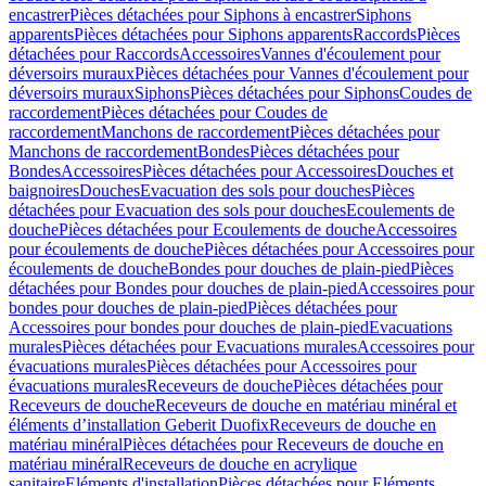
encastrer
Pièces détachées pour Siphons à encastrer
Siphons
apparents
Pièces détachées pour Siphons apparents
Raccords
Pièces
détachées pour Raccords
Accessoires
Vannes d'écoulement pour
déversoirs muraux
Pièces détachées pour Vannes d'écoulement pour
déversoirs muraux
Siphons
Pièces détachées pour Siphons
Coudes de
raccordement
Pièces détachées pour Coudes de
raccordement
Manchons de raccordement
Pièces détachées pour
Manchons de raccordement
Bondes
Pièces détachées pour
Bondes
Accessoires
Pièces détachées pour Accessoires
Douches et
baignoires
Douches
Evacuation des sols pour douches
Pièces
détachées pour Evacuation des sols pour douches
Ecoulements de
douche
Pièces détachées pour Ecoulements de douche
Accessoires
pour écoulements de douche
Pièces détachées pour Accessoires pour
écoulements de douche
Bondes pour douches de plain-pied
Pièces
détachées pour Bondes pour douches de plain-pied
Accessoires pour
bondes pour douches de plain-pied
Pièces détachées pour
Accessoires pour bondes pour douches de plain-pied
Evacuations
murales
Pièces détachées pour Evacuations murales
Accessoires pour
évacuations murales
Pièces détachées pour Accessoires pour
évacuations murales
Receveurs de douche
Pièces détachées pour
Receveurs de douche
Receveurs de douche en matériau minéral et
éléments d’installation Geberit Duofix
Receveurs de douche en
matériau minéral
Pièces détachées pour Receveurs de douche en
matériau minéral
Receveurs de douche en acrylique
sanitaire
Eléments d'installation
Pièces détachées pour Eléments