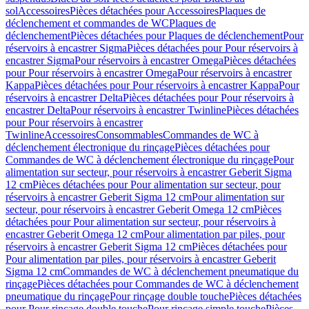
sol
Accessoires
Pièces détachées pour Accessoires
Plaques de
déclenchement et commandes de WC
Plaques de
déclenchement
Pièces détachées pour Plaques de déclenchement
Pour
réservoirs à encastrer Sigma
Pièces détachées pour Pour réservoirs à
encastrer Sigma
Pour réservoirs à encastrer Omega
Pièces détachées
pour Pour réservoirs à encastrer Omega
Pour réservoirs à encastrer
Kappa
Pièces détachées pour Pour réservoirs à encastrer Kappa
Pour
réservoirs à encastrer Delta
Pièces détachées pour Pour réservoirs à
encastrer Delta
Pour réservoirs à encastrer Twinline
Pièces détachées
pour Pour réservoirs à encastrer
Twinline
Accessoires
Consommables
Commandes de WC à
déclenchement électronique du rinçage
Pièces détachées pour
Commandes de WC à déclenchement électronique du rinçage
Pour
alimentation sur secteur, pour réservoirs à encastrer Geberit Sigma
12 cm
Pièces détachées pour Pour alimentation sur secteur, pour
réservoirs à encastrer Geberit Sigma 12 cm
Pour alimentation sur
secteur, pour réservoirs à encastrer Geberit Omega 12 cm
Pièces
détachées pour Pour alimentation sur secteur, pour réservoirs à
encastrer Geberit Omega 12 cm
Pour alimentation par piles, pour
réservoirs à encastrer Geberit Sigma 12 cm
Pièces détachées pour
Pour alimentation par piles, pour réservoirs à encastrer Geberit
Sigma 12 cm
Commandes de WC à déclenchement pneumatique du
rinçage
Pièces détachées pour Commandes de WC à déclenchement
pneumatique du rinçage
Pour rinçage double touche
Pièces détachées
pour Pour rinçage double touche
Pour rinçage simple touche
Pièces