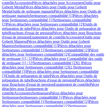
contrôle
Accessoires
Pièces détachées pour Accessoires
Outils pour
Geberit Mepla
Pièces détachées pour Outils pour Geberit
Mepla
Outils de sertissage manuels
Pièces détachées pour Outils de
sertissage manuels
Sertisseuses compatibilité [1]
Pièces détachées
pour Sertisseuses compatibilité [1]
Sertisseuses compatibilité
[2]
Pièces détachées pour Sertisseuses compatibilité [2]
Outils de
préparation de tube
Pièces détachées pour Outils de préparation de
tube
Bouchons d'essai de pression
Pièces détachées pour Bouchons
d'essai de pression
Equipement de contrôle
Accessoires
Outils pour
Geberit Mapress
Pièces détachées pour Outils pour Geberit
Mapress
Sertisseuses compatibilité [1]
Pièces détachées pour
Sertisseuses compatibilité [1]
Sertisseuses compatibilité [2]
Pièces
détachées pour Sertisseuses compatibilité [2]
Compatibilité des outils
de sertissage [1] / [2]
Pièces détachées pour Compatibilité des outils
de sertissage [1] / [2]
Sertisseuses compatibilité [2XL]
Pièces
détachées pour Sertisseuses compatibilité [2XL]
Sertisseuses
compatibilité [3]
Pièces détachées pour Sertisseuses compatibilité
[3]
Outils de préparation de tube
Pièces détachées pour Outils de
préparation de tube
Bouchons d'essai de pression
Pièces détachées
pour Bouchons d'essai de pression
Equipement de contrôle
Pièces
détachées pour Equipement de
contrôle
Accessoires
Sertisseuses
Pièces détachées pour
Sertisseuses
Sertisseuses compatibilité [1]
Pièces détachées pour
Sertisseuses compatibilité [1]
Sertisseuses compatibilité [2]
Pièces
détachées pour Sertisseuses compatibilité [2]
Sertisseuses