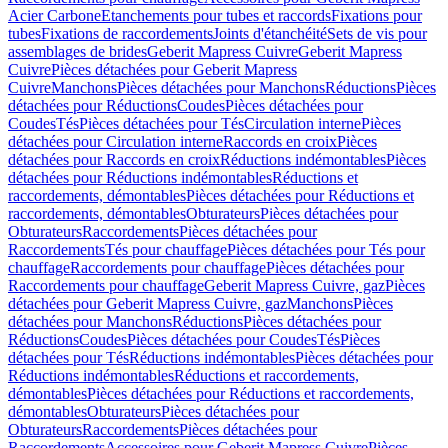
Acier Carbone
Etanchements pour tubes et raccords
Fixations pour
tubes
Fixations de raccordements
Joints d'étanchéité
Sets de vis pour
assemblages de brides
Geberit Mapress Cuivre
Geberit Mapress
Cuivre
Pièces détachées pour Geberit Mapress
Cuivre
Manchons
Pièces détachées pour Manchons
Réductions
Pièces
détachées pour Réductions
Coudes
Pièces détachées pour
Coudes
Tés
Pièces détachées pour Tés
Circulation interne
Pièces
détachées pour Circulation interne
Raccords en croix
Pièces
détachées pour Raccords en croix
Réductions indémontables
Pièces
détachées pour Réductions indémontables
Réductions et
raccordements, démontables
Pièces détachées pour Réductions et
raccordements, démontables
Obturateurs
Pièces détachées pour
Obturateurs
Raccordements
Pièces détachées pour
Raccordements
Tés pour chauffage
Pièces détachées pour Tés pour
chauffage
Raccordements pour chauffage
Pièces détachées pour
Raccordements pour chauffage
Geberit Mapress Cuivre, gaz
Pièces
détachées pour Geberit Mapress Cuivre, gaz
Manchons
Pièces
détachées pour Manchons
Réductions
Pièces détachées pour
Réductions
Coudes
Pièces détachées pour Coudes
Tés
Pièces
détachées pour Tés
Réductions indémontables
Pièces détachées pour
Réductions indémontables
Réductions et raccordements,
démontables
Pièces détachées pour Réductions et raccordements,
démontables
Obturateurs
Pièces détachées pour
Obturateurs
Raccordements
Pièces détachées pour
Raccordements
Accessoires pour Geberit Mapress Cuivre
Pièces