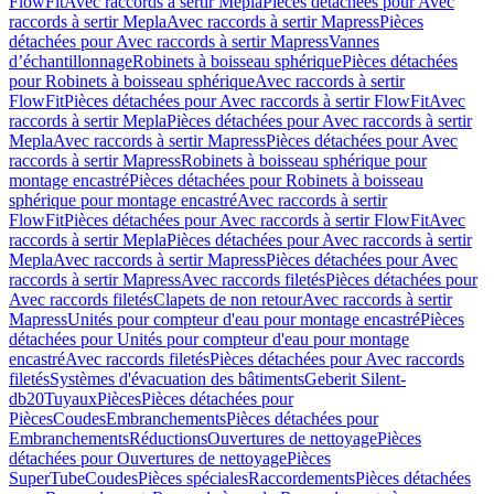
FlowFit
Avec raccords à sertir Mepla
Pièces détachées pour Avec
raccords à sertir Mepla
Avec raccords à sertir Mapress
Pièces
détachées pour Avec raccords à sertir Mapress
Vannes
d’échantillonnage
Robinets à boisseau sphérique
Pièces détachées
pour Robinets à boisseau sphérique
Avec raccords à sertir
FlowFit
Pièces détachées pour Avec raccords à sertir FlowFit
Avec
raccords à sertir Mepla
Pièces détachées pour Avec raccords à sertir
Mepla
Avec raccords à sertir Mapress
Pièces détachées pour Avec
raccords à sertir Mapress
Robinets à boisseau sphérique pour
montage encastré
Pièces détachées pour Robinets à boisseau
sphérique pour montage encastré
Avec raccords à sertir
FlowFit
Pièces détachées pour Avec raccords à sertir FlowFit
Avec
raccords à sertir Mepla
Pièces détachées pour Avec raccords à sertir
Mepla
Avec raccords à sertir Mapress
Pièces détachées pour Avec
raccords à sertir Mapress
Avec raccords filetés
Pièces détachées pour
Avec raccords filetés
Clapets de non retour
Avec raccords à sertir
Mapress
Unités pour compteur d'eau pour montage encastré
Pièces
détachées pour Unités pour compteur d'eau pour montage
encastré
Avec raccords filetés
Pièces détachées pour Avec raccords
filetés
Systèmes d'évacuation des bâtiments
Geberit Silent-
db20
Tuyaux
Pièces
Pièces détachées pour
Pièces
Coudes
Embranchements
Pièces détachées pour
Embranchements
Réductions
Ouvertures de nettoyage
Pièces
détachées pour Ouvertures de nettoyage
Pièces
SuperTube
Coudes
Pièces spéciales
Raccordements
Pièces détachées