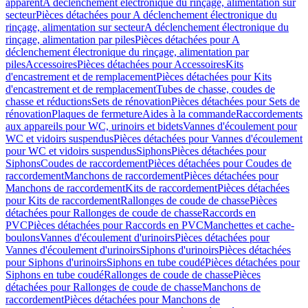
apparent
A déclenchement électronique du rinçage, alimentation sur
secteur
Pièces détachées pour A déclenchement électronique du
rinçage, alimentation sur secteur
A déclenchement électronique du
rinçage, alimentation par piles
Pièces détachées pour A
déclenchement électronique du rinçage, alimentation par
piles
Accessoires
Pièces détachées pour Accessoires
Kits
d'encastrement et de remplacement
Pièces détachées pour Kits
d'encastrement et de remplacement
Tubes de chasse, coudes de
chasse et réductions
Sets de rénovation
Pièces détachées pour Sets de
rénovation
Plaques de fermeture
Aides à la commande
Raccordements
aux appareils pour WC, urinoirs et bidets
Vannes d'écoulement pour
WC et vidoirs suspendus
Pièces détachées pour Vannes d'écoulement
pour WC et vidoirs suspendus
Siphons
Pièces détachées pour
Siphons
Coudes de raccordement
Pièces détachées pour Coudes de
raccordement
Manchons de raccordement
Pièces détachées pour
Manchons de raccordement
Kits de raccordement
Pièces détachées
pour Kits de raccordement
Rallonges de coude de chasse
Pièces
détachées pour Rallonges de coude de chasse
Raccords en
PVC
Pièces détachées pour Raccords en PVC
Manchettes et cache-
boulons
Vannes d'écoulement d'urinoirs
Pièces détachées pour
Vannes d'écoulement d'urinoirs
Siphons d'urinoirs
Pièces détachées
pour Siphons d'urinoirs
Siphons en tube coudé
Pièces détachées pour
Siphons en tube coudé
Rallonges de coude de chasse
Pièces
détachées pour Rallonges de coude de chasse
Manchons de
raccordement
Pièces détachées pour Manchons de