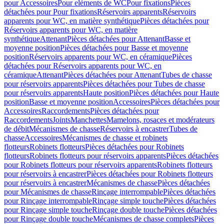
pour Accessoires
Pour eléments de WC
Pour fixations
Pièces
détachées pour Pour fixations
Réservoirs apparents
Réservoirs
apparents pour WC, en matière synthétique
Pièces détachées pour
Réservoirs apparents pour WC, en matière
synthétique
Attenant
Pièces détachées pour Attenant
Basse et
moyenne position
Pièces détachées pour Basse et moyenne
position
Réservoirs apparents pour WC, en céramique
Pièces
détachées pour Réservoirs apparents pour WC, en
céramique
Attenant
Pièces détachées pour Attenant
Tubes de chasse
pour réservoirs apparents
Pièces détachées pour Tubes de chasse
pour réservoirs apparents
Haute position
Pièces détachées pour Haute
position
Basse et moyenne position
Accessoires
Pièces détachées pour
Accessoires
Raccordements
Pièces détachées pour
Raccordements
Joints
Manchettes
Mamelons, rosaces et modérateurs
de débit
Mécanismes de chasse
Réservoirs à encastrer
Tubes de
chasse
Accessoires
Mécanismes de chasse et robinets
flotteurs
Robinets flotteurs
Pièces détachées pour Robinets
flotteurs
Robinets flotteurs pour réservoirs apparents
Pièces détachées
pour Robinets flotteurs pour réservoirs apparents
Robinets flotteurs
pour réservoirs à encastrer
Pièces détachées pour Robinets flotteurs
pour réservoirs à encastrer
Mécanismes de chasse
Pièces détachées
pour Mécanismes de chasse
Rinçage interrompable
Pièces détachées
pour Rinçage interrompable
Rinçage simple touche
Pièces détachées
pour Rinçage simple touche
Rinçage double touche
Pièces détachées
pour Rinçage double touche
Mécanismes de chasse complets
Pièces