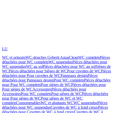
LU
WC et urinoirs
WC-douches Geberit AquaClean
WC complets
Pièces
détachées pour WC complets
WC suspendus
Pièces détachées pour
WC suspendus
WC au sol
Pièces détachées pour WC au sol
Sièges de
WC
Pièces détachées pour Sièges de WC
Pour cuvettes de WC
Pièces
détachées pour Pour cuvettes de WC
Panneaux design
Pièces
détachées pour Panneaux design
Pour WC complets
Pièces détachées
pour Pour WC complets
Pour sièges de WC
Pièces détachées pour
Pour sièges de WC
Accessoires
Pièces détachées pour
Accessoires
Pour WC complets
Pour sièges de WC
Pièces détachées
pour Pour sièges de WC
Pour sièges de WC et WC
complets
Consommables
WC et abattants WC
WC suspendus
Pièces
détachées pour WC suspendus
Cuvettes de WC à fond creux
Pièces
détachées pour Cuvettes de WC à fond creux
Cuvettes de WC à