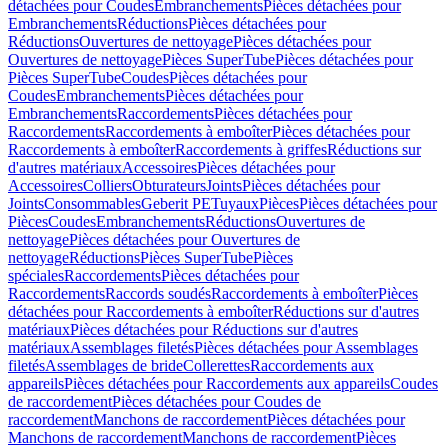
détachées pour Coudes
Embranchements
Pièces détachées pour
Embranchements
Réductions
Pièces détachées pour
Réductions
Ouvertures de nettoyage
Pièces détachées pour
Ouvertures de nettoyage
Pièces SuperTube
Pièces détachées pour
Pièces SuperTube
Coudes
Pièces détachées pour
Coudes
Embranchements
Pièces détachées pour
Embranchements
Raccordements
Pièces détachées pour
Raccordements
Raccordements à emboîter
Pièces détachées pour
Raccordements à emboîter
Raccordements à griffes
Réductions sur
d'autres matériaux
Accessoires
Pièces détachées pour
Accessoires
Colliers
Obturateurs
Joints
Pièces détachées pour
Joints
Consommables
Geberit PE
Tuyaux
Pièces
Pièces détachées pour
Pièces
Coudes
Embranchements
Réductions
Ouvertures de
nettoyage
Pièces détachées pour Ouvertures de
nettoyage
Réductions
Pièces SuperTube
Pièces
spéciales
Raccordements
Pièces détachées pour
Raccordements
Raccords soudés
Raccordements à emboîter
Pièces
détachées pour Raccordements à emboîter
Réductions sur d'autres
matériaux
Pièces détachées pour Réductions sur d'autres
matériaux
Assemblages filetés
Pièces détachées pour Assemblages
filetés
Assemblages de bride
Collerettes
Raccordements aux
appareils
Pièces détachées pour Raccordements aux appareils
Coudes
de raccordement
Pièces détachées pour Coudes de
raccordement
Manchons de raccordement
Pièces détachées pour
Manchons de raccordement
Manchons de raccordement
Pièces