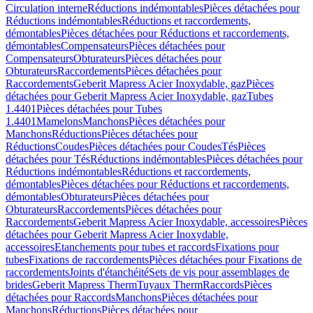
Circulation interne
Réductions indémontables
Pièces détachées pour
Réductions indémontables
Réductions et raccordements,
démontables
Pièces détachées pour Réductions et raccordements,
démontables
Compensateurs
Pièces détachées pour
Compensateurs
Obturateurs
Pièces détachées pour
Obturateurs
Raccordements
Pièces détachées pour
Raccordements
Geberit Mapress Acier Inoxydable, gaz
Pièces
détachées pour Geberit Mapress Acier Inoxydable, gaz
Tubes
1.4401
Pièces détachées pour Tubes
1.4401
Mamelons
Manchons
Pièces détachées pour
Manchons
Réductions
Pièces détachées pour
Réductions
Coudes
Pièces détachées pour Coudes
Tés
Pièces
détachées pour Tés
Réductions indémontables
Pièces détachées pour
Réductions indémontables
Réductions et raccordements,
démontables
Pièces détachées pour Réductions et raccordements,
démontables
Obturateurs
Pièces détachées pour
Obturateurs
Raccordements
Pièces détachées pour
Raccordements
Geberit Mapress Acier Inoxydable, accessoires
Pièces
détachées pour Geberit Mapress Acier Inoxydable,
accessoires
Etanchements pour tubes et raccords
Fixations pour
tubes
Fixations de raccordements
Pièces détachées pour Fixations de
raccordements
Joints d'étanchéité
Sets de vis pour assemblages de
brides
Geberit Mapress Therm
Tuyaux Therm
Raccords
Pièces
détachées pour Raccords
Manchons
Pièces détachées pour
Manchons
Réductions
Pièces détachées pour