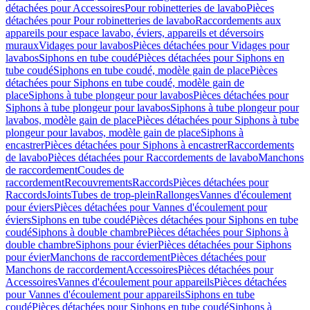
détachées pour Accessoires
Pour robinetteries de lavabo
Pièces
détachées pour Pour robinetteries de lavabo
Raccordements aux
appareils pour espace lavabo, éviers, appareils et déversoirs
muraux
Vidages pour lavabos
Pièces détachées pour Vidages pour
lavabos
Siphons en tube coudé
Pièces détachées pour Siphons en
tube coudé
Siphons en tube coudé, modèle gain de place
Pièces
détachées pour Siphons en tube coudé, modèle gain de
place
Siphons à tube plongeur pour lavabos
Pièces détachées pour
Siphons à tube plongeur pour lavabos
Siphons à tube plongeur pour
lavabos, modèle gain de place
Pièces détachées pour Siphons à tube
plongeur pour lavabos, modèle gain de place
Siphons à
encastrer
Pièces détachées pour Siphons à encastrer
Raccordements
de lavabo
Pièces détachées pour Raccordements de lavabo
Manchons
de raccordement
Coudes de
raccordement
Recouvrements
Raccords
Pièces détachées pour
Raccords
Joints
Tubes de trop-plein
Rallonges
Vannes d'écoulement
pour éviers
Pièces détachées pour Vannes d'écoulement pour
éviers
Siphons en tube coudé
Pièces détachées pour Siphons en tube
coudé
Siphons à double chambre
Pièces détachées pour Siphons à
double chambre
Siphons pour évier
Pièces détachées pour Siphons
pour évier
Manchons de raccordement
Pièces détachées pour
Manchons de raccordement
Accessoires
Pièces détachées pour
Accessoires
Vannes d'écoulement pour appareils
Pièces détachées
pour Vannes d'écoulement pour appareils
Siphons en tube
coudé
Pièces détachées pour Siphons en tube coudé
Siphons à