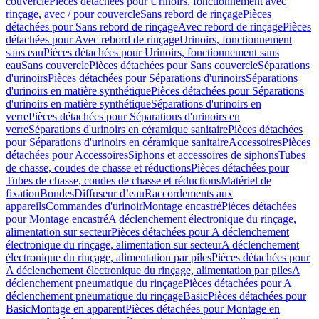
couvercle
Pièces détachées pour Urinoirs, fonctionnement avec
rinçage, avec / pour couvercle
Sans rebord de rinçage
Pièces
détachées pour Sans rebord de rinçage
Avec rebord de rinçage
Pièces
détachées pour Avec rebord de rinçage
Urinoirs, fonctionnement
sans eau
Pièces détachées pour Urinoirs, fonctionnement sans
eau
Sans couvercle
Pièces détachées pour Sans couvercle
Séparations
d'urinoirs
Pièces détachées pour Séparations d'urinoirs
Séparations
d'urinoirs en matière synthétique
Pièces détachées pour Séparations
d'urinoirs en matière synthétique
Séparations d'urinoirs en
verre
Pièces détachées pour Séparations d'urinoirs en
verre
Séparations d'urinoirs en céramique sanitaire
Pièces détachées
pour Séparations d'urinoirs en céramique sanitaire
Accessoires
Pièces
détachées pour Accessoires
Siphons et accessoires de siphons
Tubes
de chasse, coudes de chasse et réductions
Pièces détachées pour
Tubes de chasse, coudes de chasse et réductions
Matériel de
fixation
Bondes
Diffuseur d’eau
Raccordements aux
appareils
Commandes d'urinoir
Montage encastré
Pièces détachées
pour Montage encastré
A déclenchement électronique du rinçage,
alimentation sur secteur
Pièces détachées pour A déclenchement
électronique du rinçage, alimentation sur secteur
A déclenchement
électronique du rinçage, alimentation par piles
Pièces détachées pour
A déclenchement électronique du rinçage, alimentation par piles
A
déclenchement pneumatique du rinçage
Pièces détachées pour A
déclenchement pneumatique du rinçage
Basic
Pièces détachées pour
Basic
Montage en apparent
Pièces détachées pour Montage en