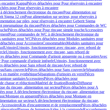
à encastrer Kappa
Pièces détachées pour Pour réservoirs à encastrer
chées pour Pour réservoirs à encastrer
 déclenchement électronique du rinçage
Pour alimentation sur
erit Sigma 12 cm
Pour alimentation sur secteur, pour réservoirs à
imentation par piles, pour réservoirs à encastrer Geberit Sigma
 pneumatique du rinçage
Pièces détachées pour Commandes de WC
ouche
Pièces détachées pour Pour rinçage simple touche
Accessoires
rement
Pour commandes de WC à déclenchement électronique du
 sanitaires pour WC
Pièces détachées pour Modules sanitaires pour
 détachées pour Accessoires
Consommables
Modules sanitaires pour
sol
Urinoirs
Urinoirs, fonctionnement avec rinçage, avec rebord de
rcle
Urinoirs, fonctionnement avec rinçage, sans rebord de
ces détachées pour Commande d'urinoir apparente ou à encastrer
Avec
r Pour commande d'urinoir intégrée
Urinoirs, fonctionnement avec
es détachées pour Sans rebord de rinçage
Avec rebord de
eau
Sans couvercle
Pièces détachées pour Sans couvercle
Séparations
rs en matière synthétique
Séparations d'urinoirs en verre
Pièces
ramique sanitaire
Accessoires
Pièces détachées pour
de chasse et réductions
Matériel de fixation
Bondes
Diffuseur
ue du rinçage, alimentation sur secteur
Pièces détachées pour A
ées pour A déclenchement électronique du rinçage, alimentation par
asic
Montage en apparent
Pièces détachées pour Montage en
imentation sur secteur
A déclenchement électronique du rinçage,
r Accessoires
Kits d'encastrement et de remplacement
Pièces détachées
 rénovation
Plaques de fermeture
Aides à la commande
Raccordements