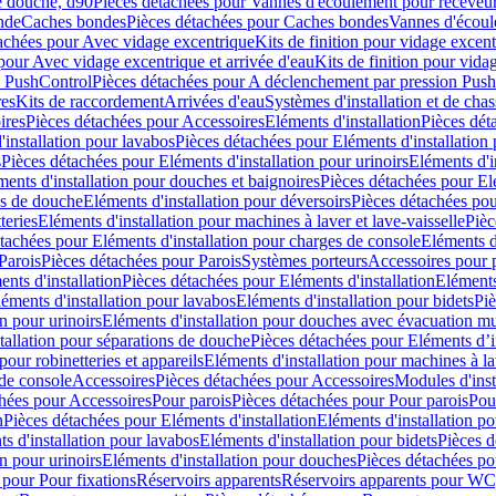
e douche, d90
Pièces détachées pour Vannes d'écoulement pour receveu
nde
Caches bondes
Pièces détachées pour Caches bondes
Vannes d'écoul
achées pour Avec vidage excentrique
Kits de finition pour vidage excen
pour Avec vidage excentrique et arrivée d'eau
Kits de finition pour vida
n PushControl
Pièces détachées pour A déclenchement par pression Pus
res
Kits de raccordement
Arrivées d'eau
Systèmes d'installation et de chas
ires
Pièces détachées pour Accessoires
Eléments d'installation
Pièces dét
'installation pour lavabos
Pièces détachées pour Eléments d'installation
s
Pièces détachées pour Eléments d'installation pour urinoirs
Eléments d'i
ments d'installation pour douches et baignoires
Pièces détachées pour Elé
ns de douche
Eléments d'installation pour déversoirs
Pièces détachées pou
teries
Eléments d'installation pour machines à laver et lave-vaisselle
Pièc
tachées pour Eléments d'installation pour charges de console
Eléments d'
Parois
Pièces détachées pour Parois
Systèmes porteurs
Accessoires pour p
nts d'installation
Pièces détachées pour Eléments d'installation
Eléments
éments d'installation pour lavabos
Eléments d'installation pour bidets
Piè
n pour urinoirs
Eléments d'installation pour douches avec évacuation m
tallation pour séparations de douche
Pièces détachées pour Eléments d’i
pour robinetteries et appareils
Eléments d'installation pour machines à lav
 de console
Accessoires
Pièces détachées pour Accessoires
Modules d'inst
hées pour Accessoires
Pour parois
Pièces détachées pour Pour parois
Pou
n
Pièces détachées pour Eléments d'installation
Eléments d'installation 
s d'installation pour lavabos
Eléments d'installation pour bidets
Pièces d
n pour urinoirs
Eléments d'installation pour douches
Pièces détachées po
 pour Pour fixations
Réservoirs apparents
Réservoirs apparents pour WC,