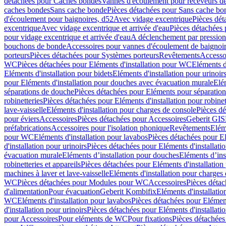
détachées pour Caches bondes
Vannes d'écoulement pour receveurs d
caches bondes
Sans cache bonde
Pièces détachées pour Sans cache bo
d'écoulement pour baignoires, d52
Avec vidage excentrique
Pièces dét
excentrique
Avec vidage excentrique et arrivée d'eau
Pièces détachées 
pour vidage excentrique et arrivée d'eau
A déclenchement par pressio
bouchons de bonde
Accessoires pour vannes d'écoulement de baignoi
porteurs
Pièces détachées pour Systèmes porteurs
Revêtements
Accesso
WC
Pièces détachées pour Eléments d'installation pour WC
Eléments d
Eléments d'installation pour bidets
Eléments d'installation pour urinoir
pour Eléments d'installation pour douches avec évacuation murale
Elé
séparations de douche
Pièces détachées pour Eléments pour séparatio
robinetteries
Pièces détachées pour Eléments d'installation pour robinet
lave-vaisselle
Eléments d'installation pour charges de console
Pièces dé
pour éviers
Accessoires
Pièces détachées pour Accessoires
Geberit GIS
préfabrications
Accessoires pour l'isolation phonique
Revêtements
Eléme
pour WC
Eléments d'installation pour lavabos
Pièces détachées pour El
d'installation pour urinoirs
Pièces détachées pour Eléments d'installatio
évacuation murale
Eléments d’installation pour douches
Eléments d’ins
robinetteries et appareils
Pièces détachées pour Eléments d'installation 
machines à laver et lave-vaisselle
Eléments d'installation pour charges
WC
Pièces détachées pour Modules pour WC
Accessoires
Pièces détac
d'alimentation
Pour évacuation
Geberit Kombifix
Eléments d'installatio
WC
Eléments d'installation pour lavabos
Pièces détachées pour Elément
d'installation pour urinoirs
Pièces détachées pour Eléments d'installatio
pour Accessoires
Pour eléments de WC
Pour fixations
Pièces détachées