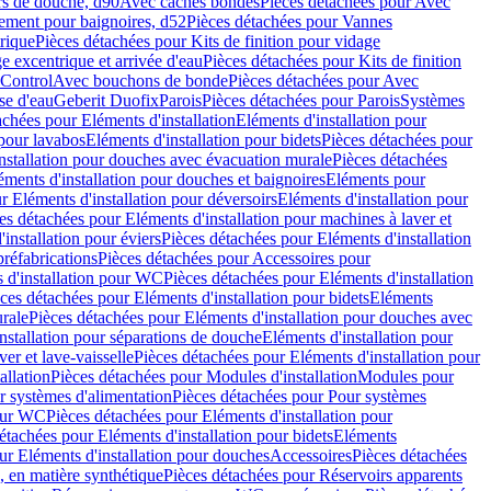
rs de douche, d90
Avec caches bondes
Pièces détachées pour Avec
ement pour baignoires, d52
Pièces détachées pour Vannes
trique
Pièces détachées pour Kits de finition pour vidage
ge excentrique et arrivée d'eau
Pièces détachées pour Kits de finition
hControl
Avec bouchons de bonde
Pièces détachées pour Avec
se d'eau
Geberit Duofix
Parois
Pièces détachées pour Parois
Systèmes
achées pour Eléments d'installation
Eléments d'installation pour
 pour lavabos
Eléments d'installation pour bidets
Pièces détachées pour
nstallation pour douches avec évacuation murale
Pièces détachées
ments d'installation pour douches et baignoires
Eléments pour
r Eléments d'installation pour déversoirs
Eléments d'installation pour
es détachées pour Eléments d'installation pour machines à laver et
installation pour éviers
Pièces détachées pour Eléments d'installation
réfabrications
Pièces détachées pour Accessoires pour
 d'installation pour WC
Pièces détachées pour Eléments d'installation
ces détachées pour Eléments d'installation pour bidets
Eléments
urale
Pièces détachées pour Eléments d'installation pour douches avec
nstallation pour séparations de douche
Eléments d'installation pour
er et lave-vaisselle
Pièces détachées pour Eléments d'installation pour
allation
Pièces détachées pour Modules d'installation
Modules pour
r systèmes d'alimentation
Pièces détachées pour Pour systèmes
pour WC
Pièces détachées pour Eléments d'installation pour
étachées pour Eléments d'installation pour bidets
Eléments
ur Eléments d'installation pour douches
Accessoires
Pièces détachées
 en matière synthétique
Pièces détachées pour Réservoirs apparents