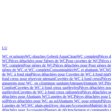
LU
WC et urinoirs
WC-douches Geberit AquaClean
WC complets
Pièces 
WC
Pièces détachées pour Sièges de WC
Pour cuvettes de WC
Pièces 
WC complets
Pour sièges de WC
Pièces détachées pour Pour sièges 
sièges de WC et WC complets
Consommables
WC et abattants WC
WC
de WC à fond plat
Pièces détachées pour Cuvettes de WC à fond plat
fond creux pour réservoir attenant
Cuvettes de WC à fond creux
Pièce
apparents pour WC, en céramique sanitaire
Attenant
Abattants WC
Piè
Comfort
Cuvettes de WC à fond creux surélevées
Pièces détachées po
surélevées
Cuvettes de WC à fond creux rallongées
Pièces détachées p
détachées pour Abattants WC
Lunettes de WC
Pièces détachées pour 
sol
Pièces détachées pour WC au sol
Abattants WC pour enfants
Pièces
Lunettes de WC
WC plain-pied
Avec rinçage
Accessoires
Matériel de f
détachées pour Accessoires
Plaques de déclenchement et commandes