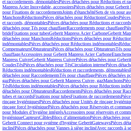
et raccordements, démontables
Pièces détachées pour Réductions et r
Mapress Acier Inoxydable, accessoires
Pièces détachées pour Geberit 
pour Fixations de raccordements
Joints d'étanchéité
Sets de vis pour a
Manchons
Réductions
Pièces détachées pour Réductions
Coudes
Pièces
et raccords, démontables
Pièces détachées pour Réductions et raccord
détachées pour Tés pour chauffage
Raccordements pour chauffage
Piè
bride
Fixations pour tubes
Geberit Mapress Acier Carbone
Geberit Map
détachées pour Manchons
Réductions
Pièces détachées pour Réductio
indémontables
Pièces détachées pour Réductions indémontables
Réduct
Compensateurs
Obturateurs
Pièces détachées pour Obturateurs
Tés pou
chauffage
Accessoires pour Geberit Mapress Acier Carbone
Etanchemen
Mapress Cuivre
Geberit Mapress Cuivre
Pièces détachées pour Geberi
Coudes
Tés
Pièces détachées pour Tés
Circulation interne
Pièces détach
Réductions indémontables
Réductions et raccordements, démontables
détachées pour Raccordements
Tés pour chauffage
Pièces détachées p
gaz
Pièces détachées pour Geberit Mapress Cuivre, gaz
Manchons
Pièc
Tés
Réductions indémontables
Pièces détachées pour Réductions indé
détachées pour Obturateurs
Raccordements
Pièces détachées pour Rac
tubes et raccords
Fixations pour tubes
Fixations de raccordements
Pièce
rinçage hygiéniques
Pièces détachées pour Unités de rinçage hygiéniq
rinçage forcé hygiénique
Pièces détachées pour Réservoirs et comman
pour Modules d’hygiène intégrés
Accessoires pour réservoirs et com
hygiénique
Capteurs
Câbles
Blocs d’alimentation
Pièces détachées pour
Geberit Connect pour système d'hygiène Geberit
Gateways
Pièces dét
incliné
Pièces détachées pour Vannes à siège incliné
Avec raccords à se