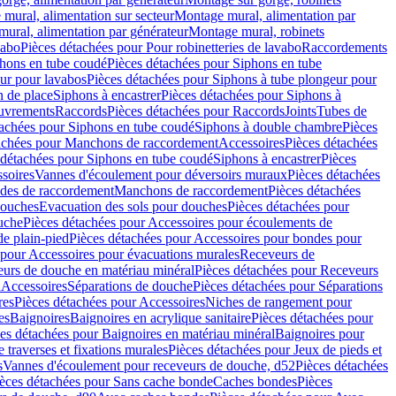
mural, alimentation sur secteur
Montage mural, alimentation par
ural, alimentation par générateur
Montage mural, robinets
vabo
Pièces détachées pour Pour robinetteries de lavabo
Raccordements
hons en tube coudé
Pièces détachées pour Siphons en tube
ur pour lavabos
Pièces détachées pour Siphons à tube plongeur pour
n de place
Siphons à encastrer
Pièces détachées pour Siphons à
uvrements
Raccords
Pièces détachées pour Raccords
Joints
Tubes de
tachées pour Siphons en tube coudé
Siphons à double chambre
Pièces
achées pour Manchons de raccordement
Accessoires
Pièces détachées
 détachées pour Siphons en tube coudé
Siphons à encastrer
Pièces
soires
Vannes d'écoulement pour déversoirs muraux
Pièces détachées
udes de raccordement
Manchons de raccordement
Pièces détachées
ouches
Evacuation des sols pour douches
Pièces détachées pour
uche
Pièces détachées pour Accessoires pour écoulements de
e plain-pied
Pièces détachées pour Accessoires pour bondes pour
 pour Accessoires pour évacuations murales
Receveurs de
urs de douche en matériau minéral
Pièces détachées pour Receveurs
n
Accessoires
Séparations de douche
Pièces détachées pour Séparations
res
Pièces détachées pour Accessoires
Niches de rangement pour
es
Baignoires
Baignoires en acrylique sanitaire
Pièces détachées pour
es détachées pour Baignoires en matériau minéral
Baignoires pour
e traverses et fixations murales
Pièces détachées pour Jeux de pieds et
s
Vannes d'écoulement pour receveurs de douche, d52
Pièces détachées
èces détachées pour Sans cache bonde
Caches bondes
Pièces