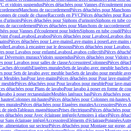
C et vidoirs suspendus
Pièces détachées pour Vannes d'écoulement pou
ccordement
Manchons de raccordement
Pièces détachées pour Manchons
longes de coude de chasse
Raccords en PVC
Pièces détachées pour Ra
s d'urinoirs
Pièces détachées pour Siphons d'urinoirs
Siphons en tube c
ns de raccordement
Pièces détachées pour Manchons de raccordement
C
chées pour Vannes d'écoulement pour bidets
Siphons en tube coudé
Pièc
Point d'eau
Lavabos
Lavabos
Pièces détachées pour Lavabos
Lavabos dou
ains
Pièces détachées pour Lave-mains
Lave-mains à poser
Lave-mains 
oîter
Lavabos à encastrer par le dessous
Pièces détachées pour Lavabos à
ées pour Lavabos pour enfants
Lavabos
Lavabos collectifs
Pièces détaché
our Déversoirs muraux
Vidoirs suspendus
Pièces détachées pour Vidoirs
es pour Lavabos pour salles de classe
Accessoires
Colonnes
Pièces détac
Caches décoratifs
Etagères murales
Sets de lavabo avec meuble bas
Sets 
es pour Sets de lavabo avec meuble bas
Sets de lavabo pour meuble ave
ur Meubles bas
Pour lave-mains
Pièces détachées pour Pour lave-mains
P
r meuble
Pièces détachées pour Pour lavabos pour meuble
Pour lave-mai
ces détachées pour Plans de lavabo
Pour lavabo à poser en forme de cou
lavabo à poser rectangulaire
Meubles latéraux bas
Pièces détachées pour
 hautes
Colonnes mi-hautes
Pièces détachées pour Colonnes mi-hautes
A
res murales
Pièces détachées pour Etagères murales
Accessoires
Pièces d
x de pieds
Tableaux magnétiques
Prises électriques
Pièces détachées pour 
es détachées pour Avec éclairage intégrée
Armoires à glace
Pièces détac
ur Sans éclairage intégré
Accessoires
Eléments d'éclairage
Poignées
Autr
e, alimentation sur secteur
Pièces détachées pour Montage sur gorge, al
gorge, alimentation par générateur
Pièces détachées pour Montage sur g