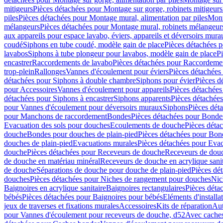
mitigeurs
Pièces détachées pour Montage sur gorge, robinets mitigeurs
piles
Pièces détachées pour Montage mural, alimentation par piles
Mont
mélangeurs
Pièces détachées pour Montage mural, robinets mélangeur
aux appareils pour espace lavabo, éviers, appareils et déversoirs mura
coudé
Siphons en tube coudé, modèle gain de place
Pièces détachées p
lavabos
Siphons à tube plongeur pour lavabos, modèle gain de place
P
encastrer
Raccordements de lavabo
Pièces détachées pour Raccordeme
trop-plein
Rallonges
Vannes d'écoulement pour éviers
Pièces détachées
détachées pour Siphons à double chambre
Siphons pour évier
Pièces d
pour Accessoires
Vannes d'écoulement pour appareils
Pièces détachées
détachées pour Siphons à encastrer
Siphons apparents
Pièces détachée
pour Vannes d'écoulement pour déversoirs muraux
Siphons
Pièces dét
pour Manchons de raccordement
Bondes
Pièces détachées pour Bonde
Evacuation des sols pour douches
Ecoulements de douche
Pièces déta
douche
Bondes pour douches de plain-pied
Pièces détachées pour Bon
douches de plain-pied
Evacuations murales
Pièces détachées pour Eva
douche
Pièces détachées pour Receveurs de douche
Receveurs de douch
de douche en matériau minéral
Receveurs de douche en acrylique sanit
de douche
Séparations de douche pour douche de plain-pied
Pièces dé
douches
Pièces détachées pour Niches de rangement pour douches
Nic
Baignoires en acrylique sanitaire
Baignoires rectangulaires
Pièces déta
bébés
Pièces détachées pour Baignoires pour bébés
Eléments d'installa
jeux de traverses et fixations murales
Accessoires
Kits de réparation
Aut
pour Vannes d'écoulement pour receveurs de douche, d52
Avec cache