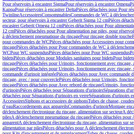
Pour réservoirs à encastrer Sigma
Pour réservoirs à encastrer Omega
Pi
Kappa
Pour réservoirs à encastrer Delta
Pièces détachées pour Pour rés
Twinline
Accessoires
Consommables
Commandes de WC à déclenchemen
secteur, pour réservoirs à encastrer Geberit Sigma 12 cm
Pièces détach
encastrer Geberit Omega 12 cm
Pièces détachées pour Pour alimentati
12 cm
Pièces détachées pour Pour alimentation par piles, pour réservo
à déclenchement pneumatique du rinçage
Pour rinçage double touche
P
pour commandes de WC
Pièces détachées pour Accessoires pour c
rinçage
Pièces détachées pour Pour commandes de WC à déclenchemen
WC
Pour WC suspendus
Pièces détachées pour Pour WC suspendus
P
bidets
Pièces détachées pour Modules sanitaires pour bidets
Pour bidets
rinçage
Pièces détachées pour Urinoirs, fonctionnement avec rinçage, 
rinçage
Pièces détachées pour Urinoirs, fonctionnement avec rinçage, 
commande d'urinoir intégrée
Pièces détachées pour Avec commande d'u
rinçage, avec / pour couvercle
Pièces détachées pour Urinoirs, fonctio
rinçage
Pièces détachées pour Avec rebord de rinçage
Urinoirs, foncti
d'urinoirs
Pièces détachées pour Séparations d'urinoirs
Séparations d'ur
détachées pour Séparations d'urinoirs en verre
Séparations d'urinoirs e
Accessoires
Siphons et accessoires de siphons
Tubes de chasse, coudes
d’eau
Raccordements aux appareils
Commandes d'urinoir
Montage enca
déclenchement électronique du rinçage, alimentation sur secteur
A décl
piles
A déclenchement pneumatique du rinçage
Pièces détachées pour
apparent
A déclenchement électronique du rinçage, alimentation sur se
alimentation par piles
Pièces détachées pour A déclenchement électroni
pour Kits d'encastrement et de remplacement
Tubes de chasse, coudes 