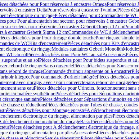
èces détachées pour Pour réservoirs à encastrer Omega
Pour réservoirs 
ervoirs à encastrer Delta
Pour réservoirs à encastrer Twinline
Pièces déta
t électronique du rinçage
Pièces détachées pour Commandes de WC à
ées pour Pour alimentation sur secteur, pour réservoirs à encastrer Geb
on sur secteur, pour réservoirs à encastrer Geberit Omega 12 cm
Pour al
irs à encastrer Geberit Sigma 12 cm
Commandes de WC à déclenchement
ièces détachées pour Pour rinçage double touche
Pour rinçage simple t
ommandes de WC
Kits d'encastrement
Pièces détachées pour Kits d'encast
t électronique du rinçage
Modules sanitaires Geberit Monolith
Modules
our WC au sol
Pièces détachées pour Pour WC au sol
Accessoires
Pièces
 suspendus et au sol
Pièces détachées pour Pour bidets suspendus et au 
avec rebord de rinçage
Sans couvercle
Pièces détachées pour Sans couve
sans rebord de rinçage
Commande d'urinoir apparente ou à encastrer
Piè
rinoir intégrée
Pour commande d'urinoir intégrée
Pièces détachées pou
nnement avec rinçage, avec / pour couvercle
Sans rebord de rinçage
Pièc
onnement sans eau
Pièces détachées pour Urinoirs, fonctionnement sans 
inoirs en matière synthétique
Pièces détachées pour Séparations d'urinoi
n céramique sanitaire
Pièces détachées pour Séparations d'urinoirs en cé
 de chasse et réductions
Pièces détachées pour Tubes de chasse, coudes 
stré
Pièces détachées pour Montage encastré
A déclenchement électroniq
enchement électronique du rinçage, alimentation par piles
Pièces détach
 A déclenchement pneumatique du rinçage
Basic
Pièces détachées pour B
cteur
Pièces détachées pour A déclenchement électronique du rinçage, al
que du rinçage, alimentation par piles
Accessoires
Pièces détachées pou
de chasse et réductions
Sets de rénovation
Pièces détachées pour Sets de