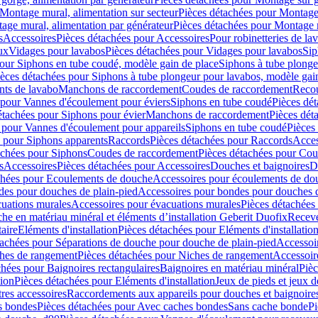
Montage mural, alimentation sur secteur
Pièces détachées pour Montage 
age mural, alimentation par générateur
Pièces détachées pour Montage m
s
Accessoires
Pièces détachées pour Accessoires
Pour robinetteries de la
ux
Vidages pour lavabos
Pièces détachées pour Vidages pour lavabos
Sip
our Siphons en tube coudé, modèle gain de place
Siphons à tube plonge
ièces détachées pour Siphons à tube plongeur pour lavabos, modèle gai
nts de lavabo
Manchons de raccordement
Coudes de raccordement
Reco
 pour Vannes d'écoulement pour éviers
Siphons en tube coudé
Pièces dé
étachées pour Siphons pour évier
Manchons de raccordement
Pièces dét
 pour Vannes d'écoulement pour appareils
Siphons en tube coudé
Pièces
s pour Siphons apparents
Raccords
Pièces détachées pour Raccords
Acces
achées pour Siphons
Coudes de raccordement
Pièces détachées pour Co
s
Accessoires
Pièces détachées pour Accessoires
Douches et baignoires
D
chées pour Ecoulements de douche
Accessoires pour écoulements de do
des pour douches de plain-pied
Accessoires pour bondes pour douches d
cuations murales
Accessoires pour évacuations murales
Pièces détachées
e en matériau minéral et éléments d’installation Geberit Duofix
Receve
aire
Eléments d'installation
Pièces détachées pour Eléments d'installatio
tachées pour Séparations de douche pour douche de plain-pied
Accessoi
hes de rangement
Pièces détachées pour Niches de rangement
Accessoir
chées pour Baignoires rectangulaires
Baignoires en matériau minéral
Pièc
tion
Pièces détachées pour Eléments d'installation
Jeux de pieds et jeux d
res accessoires
Raccordements aux appareils pour douches et baignoire
s bondes
Pièces détachées pour Avec caches bondes
Sans cache bonde
Pi