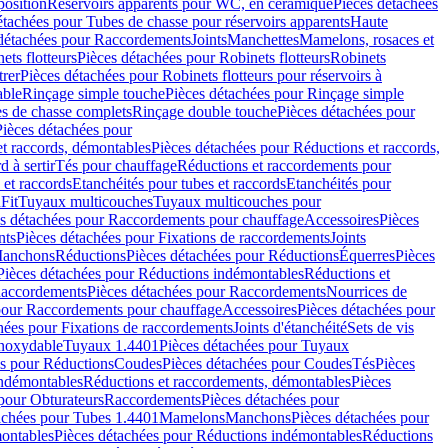
position
Réservoirs apparents pour WC, en céramique
Pièces détachées
étachées pour Tubes de chasse pour réservoirs apparents
Haute
détachées pour Raccordements
Joints
Manchettes
Mamelons, rosaces et
ets flotteurs
Pièces détachées pour Robinets flotteurs
Robinets
trer
Pièces détachées pour Robinets flotteurs pour réservoirs à
able
Rinçage simple touche
Pièces détachées pour Rinçage simple
s de chasse complets
Rinçage double touche
Pièces détachées pour
Pièces détachées pour
t raccords, démontables
Pièces détachées pour Réductions et raccords,
d à sertir
Tés pour chauffage
Réductions et raccordements pour
 et raccords
Etanchéités pour tubes et raccords
Etanchéités pour
Fit
Tuyaux multicouches
Tuyaux multicouches pour
s détachées pour Raccordements pour chauffage
Accessoires
Pièces
nts
Pièces détachées pour Fixations de raccordements
Joints
Manchons
Réductions
Pièces détachées pour Réductions
Équerres
Pièces
Pièces détachées pour Réductions indémontables
Réductions et
accordements
Pièces détachées pour Raccordements
Nourrices de
pour Raccordements pour chauffage
Accessoires
Pièces détachées pour
hées pour Fixations de raccordements
Joints d'étanchéité
Sets de vis
Inoxydable
Tuyaux 1.4401
Pièces détachées pour Tuyaux
es pour Réductions
Coudes
Pièces détachées pour Coudes
Tés
Pièces
indémontables
Réductions et raccordements, démontables
Pièces
pour Obturateurs
Raccordements
Pièces détachées pour
achées pour Tubes 1.4401
Mamelons
Manchons
Pièces détachées pour
ontables
Pièces détachées pour Réductions indémontables
Réductions