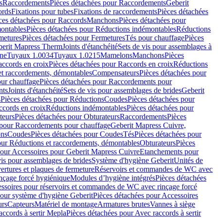
s
Raccordements
Pièces détachées pour Raccordements
Geberit
ords
Fixations pour tubes
Fixations de raccordements
Pièces détachées
ces détachées pour Raccords
Manchons
Pièces détachées pour
ontables
Pièces détachées pour Réductions indémontables
Réductions
metures
Pièces détachées pour Fermetures
Tés pour chauffage
Pièces
berit Mapress Therm
Joints d'étanchéité
Sets de vis pour assemblages à
one
Tuyaux 1.0034
Tuyaux 1.0215
Mamelons
Manchons
Pièces
ccords en croix
Pièces détachées pour Raccords en croix
Réductions
et raccordements, démontables
Compensateurs
Pièces détachées pour
ur chauffage
Pièces détachées pour Raccordements pour
nts
Joints d'étanchéité
Sets de vis pour assemblages de brides
Geberit
s
Pièces détachées pour Réductions
Coudes
Pièces détachées pour
ccords en croix
Réductions indémontables
Pièces détachées pour
teurs
Pièces détachées pour Obturateurs
Raccordements
Pièces
 pour Raccordements pour chauffage
Geberit Mapress Cuivre,
ons
Coudes
Pièces détachées pour Coudes
Tés
Pièces détachées pour
our Réductions et raccordements, démontables
Obturateurs
Pièces
pour Accessoires pour Geberit Mapress Cuivre
Etanchements pour
vis pour assemblages de brides
Système d'hygiène Geberit
Unités de
rtures et plaques de fermeture
Réservoirs et commandes de WC avec
inçage forcé hygiénique
Modules d’hygiène intégrés
Pièces détachées
essoires pour réservoirs et commandes de WC avec rinçage forcé
our système d'hygiène Geberit
Pièces détachées pour Accessoires
urs
Capteurs
Matériel de montage
Armatures brutes
Vannes à siège
accords à sertir Mepla
Pièces détachées pour Avec raccords à sertir