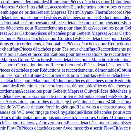
accordements, démontables
Obturateurs
Pièces détachées pour Obturateur
Mapress Acier Inoxydable, accessoires
Etanchements pour tubes et racc
ssemblages de brides
Geberit Mapress Therm
Tuyaux Therm
Raccords
Piè
 détachées pour Coudes
Tés
Pièces détachées pour Tés
Réductions indém
s, démontables
Compensateurs
Pièces détachées pour Compensateurs
Fer
ces détachées pour Raccordements pour chauffage
Accessoires pour Ge
ress Acier Carbone
Pièces détachées pour Geberit Mapress Acier Carb
ns
Coudes
Pièces détachées pour Coudes
Tés
Pièces détachées pour Tés
Ra
ions et raccordements, démontables
Pièces détachées pour Réductions 
r chauffage
Pièces détachées pour Tés pour chauffage
Raccordements po
ts pour tubes et raccords
Fixations pour tubes
Fixations de raccordeme
t Mapress Cuivre
Manchons
Pièces détachées pour Manchons
Réduction
ées pour Circulation interne
Raccords en croix
Pièces détachées pour Ra
Pièces détachées pour Réductions et raccordements, démontables
Obtura
our Tés pour chauffage
Raccordements pour chauffage
Pièces détachées
es détachées pour Manchons
Réductions
Pièces détachées pour Réducti
montables
Réductions et raccordements, démontables
Pièces détachées p
cordements
Accessoires pour Geberit Mapress Cuivre
Pièces détachées 
s détachées pour Fixations de raccordements
Joints d'étanchéité
Sets de 
ues
Accessoires pour unités de rinçage hygiéniques
Capteurs
Câbles
Couve
des de WC avec rinçage forcé hygiénique
Réservoirs à encastrer avec r
mandes de WC avec rinçage forcé hygiénique
Pièces détachées pour Acc
 Blocs d’alimentation
Composants réseau
Accessoires Geberit Connect p
achées pour Gateways
Convertisseurs
Pièces détachées pour Convertisse
rtir FlowFit
Pièces détachées pour Avec raccords à sertir FlowFit
Avec r