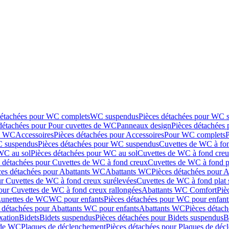
détachées pour WC complets
WC suspendus
Pièces détachées pour WC 
détachées pour Pour cuvettes de WC
Panneaux design
Pièces détachées
de WC
Accessoires
Pièces détachées pour Accessoires
Pour WC complets
 suspendus
Pièces détachées pour WC suspendus
Cuvettes de WC à fo
WC au sol
Pièces détachées pour WC au sol
Cuvettes de WC à fond creux
s détachées pour Cuvettes de WC à fond creux
Cuvettes de WC à fond p
ces détachées pour Abattants WC
Abattants WC
Pièces détachées pour 
ur Cuvettes de WC à fond creux surélevées
Cuvettes de WC à fond plat 
our Cuvettes de WC à fond creux rallongées
Abattants WC Comfort
Piè
Lunettes de WC
WC pour enfants
Pièces détachées pour WC pour enfant
 détachées pour Abattants WC pour enfants
Abattants WC
Pièces détac
ixation
Bidets
Bidets suspendus
Pièces détachées pour Bidets suspendus
B
 de WC
Plaques de déclenchement
Pièces détachées pour Plaques de dé