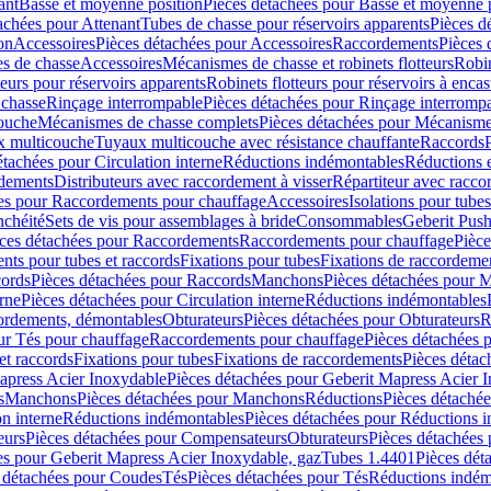
ant
Basse et moyenne position
Pièces détachées pour Basse et moyenne 
achées pour Attenant
Tubes de chasse pour réservoirs apparents
Pièces d
on
Accessoires
Pièces détachées pour Accessoires
Raccordements
Pièces 
s de chasse
Accessoires
Mécanismes de chasse et robinets flotteurs
Robin
eurs pour réservoirs apparents
Robinets flotteurs pour réservoirs à encas
 chasse
Rinçage interrompable
Pièces détachées pour Rinçage interromp
touche
Mécanismes de chasse complets
Pièces détachées pour Mécanisme
 multicouche
Tuyaux multicouche avec résistance chauffante
Raccords
étachées pour Circulation interne
Réductions indémontables
Réductions e
rdements
Distributeurs avec raccordement à visser
Répartiteur avec raccor
es pour Raccordements pour chauffage
Accessoires
Isolations pour tubes
nchéité
Sets de vis pour assemblages à bride
Consommables
Geberit Push
ces détachées pour Raccordements
Raccordements pour chauffage
Pièce
ts pour tubes et raccords
Fixations pour tubes
Fixations de raccordeme
ords
Pièces détachées pour Raccords
Manchons
Pièces détachées pour 
erne
Pièces détachées pour Circulation interne
Réductions indémontables
cordements, démontables
Obturateurs
Pièces détachées pour Obturateurs
R
ur Tés pour chauffage
Raccordements pour chauffage
Pièces détachées 
et raccords
Fixations pour tubes
Fixations de raccordements
Pièces détac
apress Acier Inoxydable
Pièces détachées pour Geberit Mapress Acier 
s
Manchons
Pièces détachées pour Manchons
Réductions
Pièces détaché
on interne
Réductions indémontables
Pièces détachées pour Réductions 
eurs
Pièces détachées pour Compensateurs
Obturateurs
Pièces détachées 
es pour Geberit Mapress Acier Inoxydable, gaz
Tubes 1.4401
Pièces dét
 détachées pour Coudes
Tés
Pièces détachées pour Tés
Réductions indém