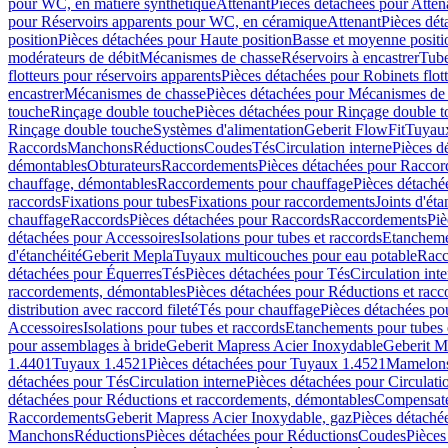
pour WC, en matière synthétique
Attenant
Pièces détachées pour Atten
pour Réservoirs apparents pour WC, en céramique
Attenant
Pièces dét
position
Pièces détachées pour Haute position
Basse et moyenne positi
modérateurs de débit
Mécanismes de chasse
Réservoirs à encastrer
Tube
flotteurs pour réservoirs apparents
Pièces détachées pour Robinets flott
encastrer
Mécanismes de chasse
Pièces détachées pour Mécanismes de
touche
Rinçage double touche
Pièces détachées pour Rinçage double 
Rinçage double touche
Systèmes d'alimentation
Geberit FlowFit
Tuyaux
Raccords
Manchons
Réductions
Coudes
Tés
Circulation interne
Pièces d
démontables
Obturateurs
Raccordements
Pièces détachées pour Racco
chauffage, démontables
Raccordements pour chauffage
Pièces détaché
raccords
Fixations pour tubes
Fixations pour raccordements
Joints d'éta
chauffage
Raccords
Pièces détachées pour Raccords
Raccordements
Piè
détachées pour Accessoires
Isolations pour tubes et raccords
Etanchemen
d'étanchéité
Geberit Mepla
Tuyaux multicouches pour eau potable
Racc
détachées pour Équerres
Tés
Pièces détachées pour Tés
Circulation int
raccordements, démontables
Pièces détachées pour Réductions et rac
distribution avec raccord fileté
Tés pour chauffage
Pièces détachées po
Accessoires
Isolations pour tubes et raccords
Etanchements pour tubes 
pour assemblages à bride
Geberit Mapress Acier Inoxydable
Geberit M
1.4401
Tuyaux 1.4521
Pièces détachées pour Tuyaux 1.4521
Mamelon
détachées pour Tés
Circulation interne
Pièces détachées pour Circulati
détachées pour Réductions et raccordements, démontables
Compensat
Raccordements
Geberit Mapress Acier Inoxydable, gaz
Pièces détaché
Manchons
Réductions
Pièces détachées pour Réductions
Coudes
Pièces