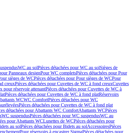
suspendus
WC au sol
Pièces détachées pour WC au sol
Sièges de
 pour Panneaux design
Pour WC complets
Pièces détachées pour Pour
Pour sièges de WC
Pièces détachées pour Pour sièges de WC
Pour
nd creux
Pièces détachées pour Cuvettes de WC à fond creux
Cuvettes
 pour réservoir attenant
Pièces détachées pour Cuvettes de WC à
lat
Pièces détachées pour Cuvettes de WC à fond plat
Réservoirs
Abattants WC
WC Comfort
Pièces détachées pour WC
surélevées
Pièces détachées pour Cuvettes de WC à fond plat
ces détachées pour Abattants WC Comfort
Abattants WC
Pièces
s
WC suspendus
Pièces détachées pour WC suspendus
WC au
hées pour Abattants WC
Lunettes de WC
Pièces détachées pour
idets au sol
Pièces détachées pour Bidets au sol
Accessoires
Pièces
clenchement
Pour réservoirs à encastrer Sigma
Pièces détachées pour