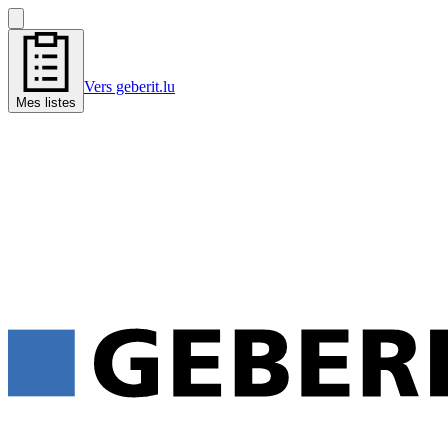
Vers geberit.lu
Mes listes