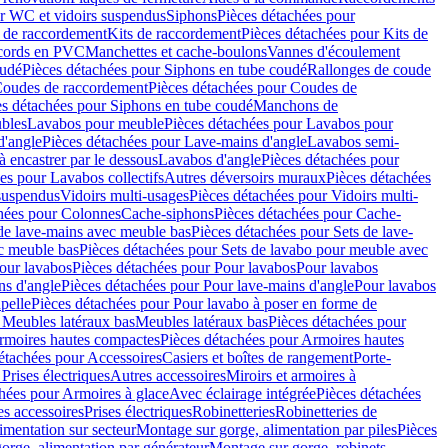
r WC et vidoirs suspendus
Siphons
Pièces détachées pour
 de raccordement
Kits de raccordement
Pièces détachées pour Kits de
ccords en PVC
Manchettes et cache-boulons
Vannes d'écoulement
oudé
Pièces détachées pour Siphons en tube coudé
Rallonges de coude
oudes de raccordement
Pièces détachées pour Coudes de
es détachées pour Siphons en tube coudé
Manchons de
bles
Lavabos pour meuble
Pièces détachées pour Lavabos pour
d'angle
Pièces détachées pour Lave-mains d'angle
Lavabos semi-
 encastrer par le dessous
Lavabos d'angle
Pièces détachées pour
es pour Lavabos collectifs
Autres déversoirs muraux
Pièces détachées
 suspendus
Vidoirs multi-usages
Pièces détachées pour Vidoirs multi-
hées pour Colonnes
Cache-siphons
Pièces détachées pour Cache-
de lave-mains avec meuble bas
Pièces détachées pour Sets de lave-
c meuble bas
Pièces détachées pour Sets de lavabo pour meuble avec
our lavabos
Pièces détachées pour Pour lavabos
Pour lavabos
ns d'angle
Pièces détachées pour Pour lave-mains d'angle
Pour lavabos
pelle
Pièces détachées pour Pour lavabo à poser en forme de
 Meubles latéraux bas
Meubles latéraux bas
Pièces détachées pour
rmoires hautes compactes
Pièces détachées pour Armoires hautes
étachées pour Accessoires
Casiers et boîtes de rangement
Porte-
Prises électriques
Autres accessoires
Miroirs et armoires à
hées pour Armoires à glace
Avec éclairage intégrée
Pièces détachées
es accessoires
Prises électriques
Robinetteries
Robinetteries de
imentation sur secteur
Montage sur gorge, alimentation par piles
Pièces
orge, alimentation par générateur
Montage sur gorge, robinets