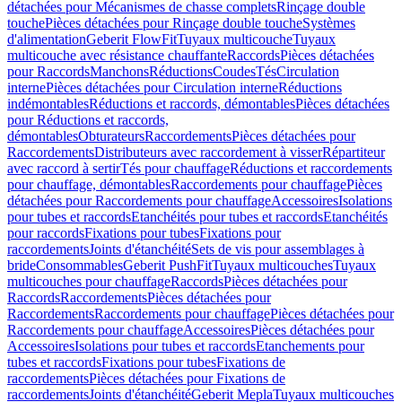
détachées pour Mécanismes de chasse complets
Rinçage double
touche
Pièces détachées pour Rinçage double touche
Systèmes
d'alimentation
Geberit FlowFit
Tuyaux multicouche
Tuyaux
multicouche avec résistance chauffante
Raccords
Pièces détachées
pour Raccords
Manchons
Réductions
Coudes
Tés
Circulation
interne
Pièces détachées pour Circulation interne
Réductions
indémontables
Réductions et raccords, démontables
Pièces détachées
pour Réductions et raccords,
démontables
Obturateurs
Raccordements
Pièces détachées pour
Raccordements
Distributeurs avec raccordement à visser
Répartiteur
avec raccord à sertir
Tés pour chauffage
Réductions et raccordements
pour chauffage, démontables
Raccordements pour chauffage
Pièces
détachées pour Raccordements pour chauffage
Accessoires
Isolations
pour tubes et raccords
Etanchéités pour tubes et raccords
Etanchéités
pour raccords
Fixations pour tubes
Fixations pour
raccordements
Joints d'étanchéité
Sets de vis pour assemblages à
bride
Consommables
Geberit PushFit
Tuyaux multicouches
Tuyaux
multicouches pour chauffage
Raccords
Pièces détachées pour
Raccords
Raccordements
Pièces détachées pour
Raccordements
Raccordements pour chauffage
Pièces détachées pour
Raccordements pour chauffage
Accessoires
Pièces détachées pour
Accessoires
Isolations pour tubes et raccords
Etanchements pour
tubes et raccords
Fixations pour tubes
Fixations de
raccordements
Pièces détachées pour Fixations de
raccordements
Joints d'étanchéité
Geberit Mepla
Tuyaux multicouches