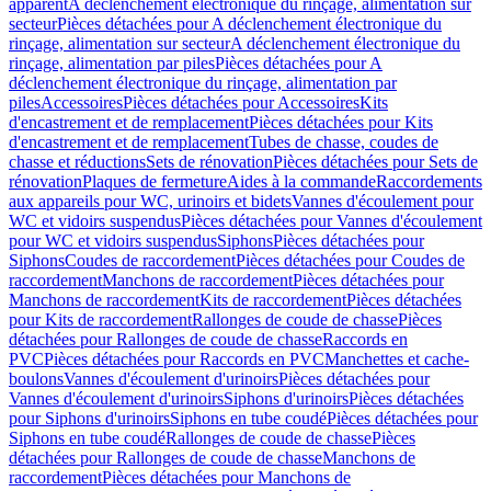
apparent
A déclenchement électronique du rinçage, alimentation sur
secteur
Pièces détachées pour A déclenchement électronique du
rinçage, alimentation sur secteur
A déclenchement électronique du
rinçage, alimentation par piles
Pièces détachées pour A
déclenchement électronique du rinçage, alimentation par
piles
Accessoires
Pièces détachées pour Accessoires
Kits
d'encastrement et de remplacement
Pièces détachées pour Kits
d'encastrement et de remplacement
Tubes de chasse, coudes de
chasse et réductions
Sets de rénovation
Pièces détachées pour Sets de
rénovation
Plaques de fermeture
Aides à la commande
Raccordements
aux appareils pour WC, urinoirs et bidets
Vannes d'écoulement pour
WC et vidoirs suspendus
Pièces détachées pour Vannes d'écoulement
pour WC et vidoirs suspendus
Siphons
Pièces détachées pour
Siphons
Coudes de raccordement
Pièces détachées pour Coudes de
raccordement
Manchons de raccordement
Pièces détachées pour
Manchons de raccordement
Kits de raccordement
Pièces détachées
pour Kits de raccordement
Rallonges de coude de chasse
Pièces
détachées pour Rallonges de coude de chasse
Raccords en
PVC
Pièces détachées pour Raccords en PVC
Manchettes et cache-
boulons
Vannes d'écoulement d'urinoirs
Pièces détachées pour
Vannes d'écoulement d'urinoirs
Siphons d'urinoirs
Pièces détachées
pour Siphons d'urinoirs
Siphons en tube coudé
Pièces détachées pour
Siphons en tube coudé
Rallonges de coude de chasse
Pièces
détachées pour Rallonges de coude de chasse
Manchons de
raccordement
Pièces détachées pour Manchons de