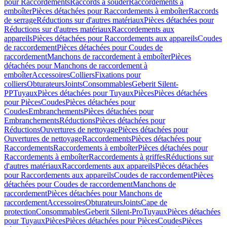
pour Raccordements
Raccords à souder
Raccordements à
emboîter
Pièces détachées pour Raccordements à emboîter
Raccords
de serrage
Réductions sur d'autres matériaux
Pièces détachées pour
Réductions sur d'autres matériaux
Raccordements aux
appareils
Pièces détachées pour Raccordements aux appareils
Coudes
de raccordement
Pièces détachées pour Coudes de
raccordement
Manchons de raccordement à emboîter
Pièces
détachées pour Manchons de raccordement à
emboîter
Accessoires
Colliers
Fixations pour
colliers
Obturateurs
Joints
Consommables
Geberit Silent-
PP
Tuyaux
Pièces détachées pour Tuyaux
Pièces
Pièces détachées
pour Pièces
Coudes
Pièces détachées pour
Coudes
Embranchements
Pièces détachées pour
Embranchements
Réductions
Pièces détachées pour
Réductions
Ouvertures de nettoyage
Pièces détachées pour
Ouvertures de nettoyage
Raccordements
Pièces détachées pour
Raccordements
Raccordements à emboîter
Pièces détachées pour
Raccordements à emboîter
Raccordements à griffes
Réductions sur
d'autres matériaux
Raccordements aux appareils
Pièces détachées
pour Raccordements aux appareils
Coudes de raccordement
Pièces
détachées pour Coudes de raccordement
Manchons de
raccordement
Pièces détachées pour Manchons de
raccordement
Accessoires
Obturateurs
Joints
Cape de
protection
Consommables
Geberit Silent-Pro
Tuyaux
Pièces détachées
pour Tuyaux
Pièces
Pièces détachées pour Pièces
Coudes
Pièces