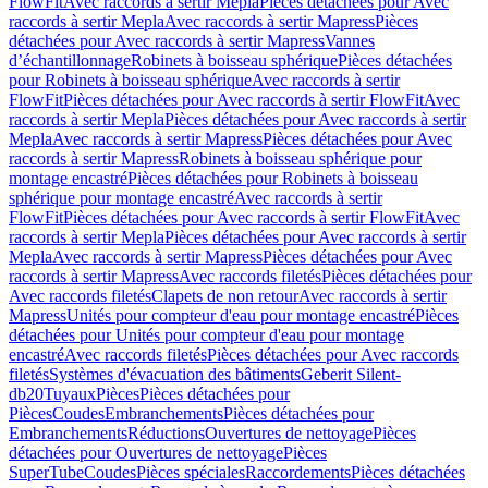
FlowFit
Avec raccords à sertir Mepla
Pièces détachées pour Avec
raccords à sertir Mepla
Avec raccords à sertir Mapress
Pièces
détachées pour Avec raccords à sertir Mapress
Vannes
d’échantillonnage
Robinets à boisseau sphérique
Pièces détachées
pour Robinets à boisseau sphérique
Avec raccords à sertir
FlowFit
Pièces détachées pour Avec raccords à sertir FlowFit
Avec
raccords à sertir Mepla
Pièces détachées pour Avec raccords à sertir
Mepla
Avec raccords à sertir Mapress
Pièces détachées pour Avec
raccords à sertir Mapress
Robinets à boisseau sphérique pour
montage encastré
Pièces détachées pour Robinets à boisseau
sphérique pour montage encastré
Avec raccords à sertir
FlowFit
Pièces détachées pour Avec raccords à sertir FlowFit
Avec
raccords à sertir Mepla
Pièces détachées pour Avec raccords à sertir
Mepla
Avec raccords à sertir Mapress
Pièces détachées pour Avec
raccords à sertir Mapress
Avec raccords filetés
Pièces détachées pour
Avec raccords filetés
Clapets de non retour
Avec raccords à sertir
Mapress
Unités pour compteur d'eau pour montage encastré
Pièces
détachées pour Unités pour compteur d'eau pour montage
encastré
Avec raccords filetés
Pièces détachées pour Avec raccords
filetés
Systèmes d'évacuation des bâtiments
Geberit Silent-
db20
Tuyaux
Pièces
Pièces détachées pour
Pièces
Coudes
Embranchements
Pièces détachées pour
Embranchements
Réductions
Ouvertures de nettoyage
Pièces
détachées pour Ouvertures de nettoyage
Pièces
SuperTube
Coudes
Pièces spéciales
Raccordements
Pièces détachées