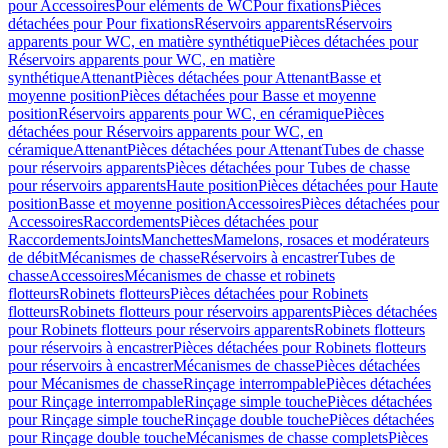
pour Accessoires
Pour eléments de WC
Pour fixations
Pièces
détachées pour Pour fixations
Réservoirs apparents
Réservoirs
apparents pour WC, en matière synthétique
Pièces détachées pour
Réservoirs apparents pour WC, en matière
synthétique
Attenant
Pièces détachées pour Attenant
Basse et
moyenne position
Pièces détachées pour Basse et moyenne
position
Réservoirs apparents pour WC, en céramique
Pièces
détachées pour Réservoirs apparents pour WC, en
céramique
Attenant
Pièces détachées pour Attenant
Tubes de chasse
pour réservoirs apparents
Pièces détachées pour Tubes de chasse
pour réservoirs apparents
Haute position
Pièces détachées pour Haute
position
Basse et moyenne position
Accessoires
Pièces détachées pour
Accessoires
Raccordements
Pièces détachées pour
Raccordements
Joints
Manchettes
Mamelons, rosaces et modérateurs
de débit
Mécanismes de chasse
Réservoirs à encastrer
Tubes de
chasse
Accessoires
Mécanismes de chasse et robinets
flotteurs
Robinets flotteurs
Pièces détachées pour Robinets
flotteurs
Robinets flotteurs pour réservoirs apparents
Pièces détachées
pour Robinets flotteurs pour réservoirs apparents
Robinets flotteurs
pour réservoirs à encastrer
Pièces détachées pour Robinets flotteurs
pour réservoirs à encastrer
Mécanismes de chasse
Pièces détachées
pour Mécanismes de chasse
Rinçage interrompable
Pièces détachées
pour Rinçage interrompable
Rinçage simple touche
Pièces détachées
pour Rinçage simple touche
Rinçage double touche
Pièces détachées
pour Rinçage double touche
Mécanismes de chasse complets
Pièces