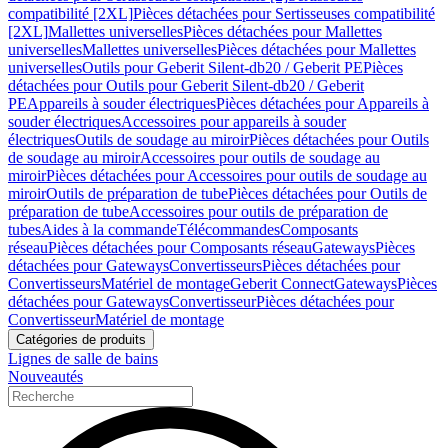
compatibilité [2XL]
Pièces détachées pour Sertisseuses compatibilité
[2XL]
Mallettes universelles
Pièces détachées pour Mallettes
universelles
Mallettes universelles
Pièces détachées pour Mallettes
universelles
Outils pour Geberit Silent-db20 / Geberit PE
Pièces
détachées pour Outils pour Geberit Silent-db20 / Geberit
PE
Appareils à souder électriques
Pièces détachées pour Appareils à
souder électriques
Accessoires pour appareils à souder
électriques
Outils de soudage au miroir
Pièces détachées pour Outils
de soudage au miroir
Accessoires pour outils de soudage au
miroir
Pièces détachées pour Accessoires pour outils de soudage au
miroir
Outils de préparation de tube
Pièces détachées pour Outils de
préparation de tube
Accessoires pour outils de préparation de
tubes
Aides à la commande
Télécommandes
Composants
réseau
Pièces détachées pour Composants réseau
Gateways
Pièces
détachées pour Gateways
Convertisseurs
Pièces détachées pour
Convertisseurs
Matériel de montage
Geberit Connect
Gateways
Pièces
détachées pour Gateways
Convertisseur
Pièces détachées pour
Convertisseur
Matériel de montage
Catégories de produits
Lignes de salle de bains
Nouveautés