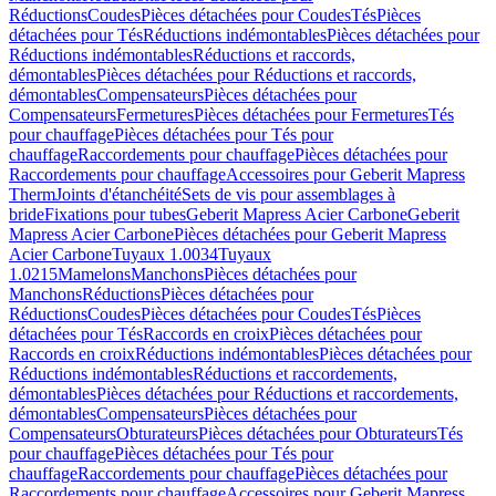
Réductions
Coudes
Pièces détachées pour Coudes
Tés
Pièces
détachées pour Tés
Réductions indémontables
Pièces détachées pour
Réductions indémontables
Réductions et raccords,
démontables
Pièces détachées pour Réductions et raccords,
démontables
Compensateurs
Pièces détachées pour
Compensateurs
Fermetures
Pièces détachées pour Fermetures
Tés
pour chauffage
Pièces détachées pour Tés pour
chauffage
Raccordements pour chauffage
Pièces détachées pour
Raccordements pour chauffage
Accessoires pour Geberit Mapress
Therm
Joints d'étanchéité
Sets de vis pour assemblages à
bride
Fixations pour tubes
Geberit Mapress Acier Carbone
Geberit
Mapress Acier Carbone
Pièces détachées pour Geberit Mapress
Acier Carbone
Tuyaux 1.0034
Tuyaux
1.0215
Mamelons
Manchons
Pièces détachées pour
Manchons
Réductions
Pièces détachées pour
Réductions
Coudes
Pièces détachées pour Coudes
Tés
Pièces
détachées pour Tés
Raccords en croix
Pièces détachées pour
Raccords en croix
Réductions indémontables
Pièces détachées pour
Réductions indémontables
Réductions et raccordements,
démontables
Pièces détachées pour Réductions et raccordements,
démontables
Compensateurs
Pièces détachées pour
Compensateurs
Obturateurs
Pièces détachées pour Obturateurs
Tés
pour chauffage
Pièces détachées pour Tés pour
chauffage
Raccordements pour chauffage
Pièces détachées pour
Raccordements pour chauffage
Accessoires pour Geberit Mapress