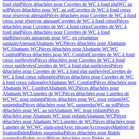
fond plat
Pièces détachées pour Cuvettes de WC à fond plat
WC au
sol
Pièces détachées pour WC au sol
Cuvettes de WC à fond creux
pour réservoir attenant
Pièces détachées pour Cuvettes de WC à fond
creux pour réservoir attenant
Cuvettes de WC à fond creux
Pièces
détachées pour Cuvettes de WC à fond creux
Cuvettes de WC à
fond plat
Pièces détachées pour Cuvettes de WC à fond
plat
Réservoirs apparents pour WC, en céramique
sanitaire
Attenant
Abattants WC
Pièces détachées pour Abattants
WC
Abattants WC
Pièces détachées pour Abattants WC
WC
Comfort
Pièces détachées pour WC Comfort
Cuvettes de WC à fond
creux surélevées
Pièces détachées pour Cuvettes de WC à fond
creux surélevées
Cuvettes de WC à fond plat surélevées
Pièces
détachées pour Cuvettes de WC à fond plat surélevées
Cuvettes de
WC à fond creux rallongées
Pièces détachées pour Cuvettes de WC
à fond creux rallongées
Abattants WC Comfort
Pièces détachées pour
Abattants WC Comfort
Abattants WC
Pièces détachées pour
Abattants WC
Lunettes de WC
Pièces détachées pour Lunettes de
WC
WC pour enfants
Pièces détachées pour WC pour enfants
WC
suspendus
Pièces détachées pour WC suspendus
WC au sol
Pièces
détachées pour WC au sol
Abattants WC pour enfants
Pièces
détachées pour Abattants WC pour enfants
Abattants WC
Pièces
détachées pour Abattants WC
Lunettes de WC
Pièces détachées pour
Lunettes de WC
WC plain-pied
Avec rinçage
Accessoires
Matériel de
fixation
Bidets
Bidets suspendus
Pièces détachées pour Bidets
suspendus
Bidets au sol
Pièces détachées pour Bidets au