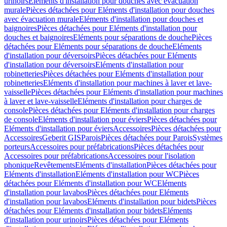
urinoirs
Eléments d'installation pour douches avec évacuation
murale
Pièces détachées pour Eléments d'installation pour douches
avec évacuation murale
Eléments d'installation pour douches et
baignoires
Pièces détachées pour Eléments d'installation pour
douches et baignoires
Eléments pour séparations de douche
Pièces
détachées pour Eléments pour séparations de douche
Eléments
d'installation pour déversoirs
Pièces détachées pour Eléments
d'installation pour déversoirs
Eléments d'installation pour
robinetteries
Pièces détachées pour Eléments d'installation pour
robinetteries
Eléments d'installation pour machines à laver et lave-
vaisselle
Pièces détachées pour Eléments d'installation pour machines
à laver et lave-vaisselle
Eléments d'installation pour charges de
console
Pièces détachées pour Eléments d'installation pour charges
de console
Eléments d'installation pour éviers
Pièces détachées pour
Eléments d'installation pour éviers
Accessoires
Pièces détachées pour
Accessoires
Geberit GIS
Parois
Pièces détachées pour Parois
Systèmes
porteurs
Accessoires pour préfabrications
Pièces détachées pour
Accessoires pour préfabrications
Accessoires pour l'isolation
phonique
Revêtements
Eléments d'installation
Pièces détachées pour
Eléments d'installation
Eléments d'installation pour WC
Pièces
détachées pour Eléments d'installation pour WC
Eléments
d'installation pour lavabos
Pièces détachées pour Eléments
d'installation pour lavabos
Eléments d'installation pour bidets
Pièces
détachées pour Eléments d'installation pour bidets
Eléments
d'installation pour urinoirs
Pièces détachées pour Eléments