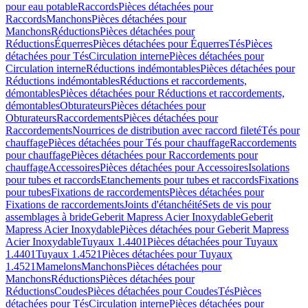
pour eau potable
Raccords
Pièces détachées pour
Raccords
Manchons
Pièces détachées pour
Manchons
Réductions
Pièces détachées pour
Réductions
Équerres
Pièces détachées pour Équerres
Tés
Pièces
détachées pour Tés
Circulation interne
Pièces détachées pour
Circulation interne
Réductions indémontables
Pièces détachées pour
Réductions indémontables
Réductions et raccordements,
démontables
Pièces détachées pour Réductions et raccordements,
démontables
Obturateurs
Pièces détachées pour
Obturateurs
Raccordements
Pièces détachées pour
Raccordements
Nourrices de distribution avec raccord fileté
Tés pour
chauffage
Pièces détachées pour Tés pour chauffage
Raccordements
pour chauffage
Pièces détachées pour Raccordements pour
chauffage
Accessoires
Pièces détachées pour Accessoires
Isolations
pour tubes et raccords
Etanchements pour tubes et raccords
Fixations
pour tubes
Fixations de raccordements
Pièces détachées pour
Fixations de raccordements
Joints d'étanchéité
Sets de vis pour
assemblages à bride
Geberit Mapress Acier Inoxydable
Geberit
Mapress Acier Inoxydable
Pièces détachées pour Geberit Mapress
Acier Inoxydable
Tuyaux 1.4401
Pièces détachées pour Tuyaux
1.4401
Tuyaux 1.4521
Pièces détachées pour Tuyaux
1.4521
Mamelons
Manchons
Pièces détachées pour
Manchons
Réductions
Pièces détachées pour
Réductions
Coudes
Pièces détachées pour Coudes
Tés
Pièces
détachées pour Tés
Circulation interne
Pièces détachées pour