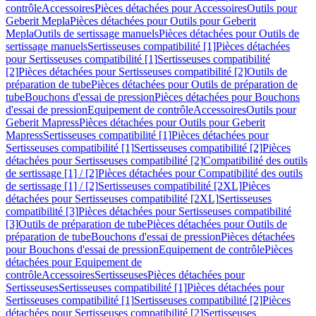
contrôle
Accessoires
Pièces détachées pour Accessoires
Outils pour
Geberit Mepla
Pièces détachées pour Outils pour Geberit
Mepla
Outils de sertissage manuels
Pièces détachées pour Outils de
sertissage manuels
Sertisseuses compatibilité [1]
Pièces détachées
pour Sertisseuses compatibilité [1]
Sertisseuses compatibilité
[2]
Pièces détachées pour Sertisseuses compatibilité [2]
Outils de
préparation de tube
Pièces détachées pour Outils de préparation de
tube
Bouchons d'essai de pression
Pièces détachées pour Bouchons
d'essai de pression
Equipement de contrôle
Accessoires
Outils pour
Geberit Mapress
Pièces détachées pour Outils pour Geberit
Mapress
Sertisseuses compatibilité [1]
Pièces détachées pour
Sertisseuses compatibilité [1]
Sertisseuses compatibilité [2]
Pièces
détachées pour Sertisseuses compatibilité [2]
Compatibilité des outils
de sertissage [1] / [2]
Pièces détachées pour Compatibilité des outils
de sertissage [1] / [2]
Sertisseuses compatibilité [2XL]
Pièces
détachées pour Sertisseuses compatibilité [2XL]
Sertisseuses
compatibilité [3]
Pièces détachées pour Sertisseuses compatibilité
[3]
Outils de préparation de tube
Pièces détachées pour Outils de
préparation de tube
Bouchons d'essai de pression
Pièces détachées
pour Bouchons d'essai de pression
Equipement de contrôle
Pièces
détachées pour Equipement de
contrôle
Accessoires
Sertisseuses
Pièces détachées pour
Sertisseuses
Sertisseuses compatibilité [1]
Pièces détachées pour
Sertisseuses compatibilité [1]
Sertisseuses compatibilité [2]
Pièces
détachées pour Sertisseuses compatibilité [2]
Sertisseuses