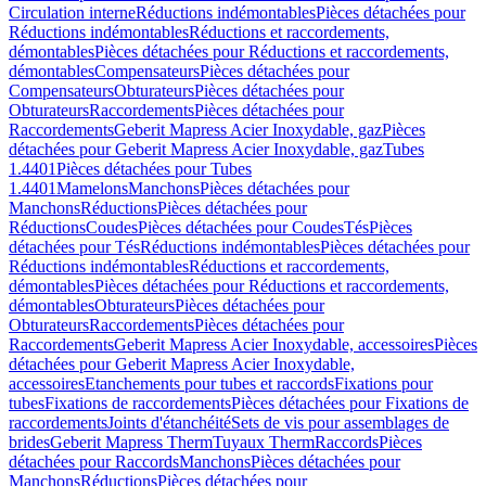
Circulation interne
Réductions indémontables
Pièces détachées pour
Réductions indémontables
Réductions et raccordements,
démontables
Pièces détachées pour Réductions et raccordements,
démontables
Compensateurs
Pièces détachées pour
Compensateurs
Obturateurs
Pièces détachées pour
Obturateurs
Raccordements
Pièces détachées pour
Raccordements
Geberit Mapress Acier Inoxydable, gaz
Pièces
détachées pour Geberit Mapress Acier Inoxydable, gaz
Tubes
1.4401
Pièces détachées pour Tubes
1.4401
Mamelons
Manchons
Pièces détachées pour
Manchons
Réductions
Pièces détachées pour
Réductions
Coudes
Pièces détachées pour Coudes
Tés
Pièces
détachées pour Tés
Réductions indémontables
Pièces détachées pour
Réductions indémontables
Réductions et raccordements,
démontables
Pièces détachées pour Réductions et raccordements,
démontables
Obturateurs
Pièces détachées pour
Obturateurs
Raccordements
Pièces détachées pour
Raccordements
Geberit Mapress Acier Inoxydable, accessoires
Pièces
détachées pour Geberit Mapress Acier Inoxydable,
accessoires
Etanchements pour tubes et raccords
Fixations pour
tubes
Fixations de raccordements
Pièces détachées pour Fixations de
raccordements
Joints d'étanchéité
Sets de vis pour assemblages de
brides
Geberit Mapress Therm
Tuyaux Therm
Raccords
Pièces
détachées pour Raccords
Manchons
Pièces détachées pour
Manchons
Réductions
Pièces détachées pour