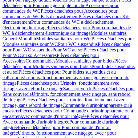
détachées pour Pour rinçage simple touche
Accessoires pour
commandes de WC
Pièces détachées pour Accessoires pour
commandes de WC
Kits d'encastrement
Pièces détachées pour Kits
d'encastrement
Pour commandes de WC à déclenchement
électronique du rinçage
Pièces détachées pour Pour commandes de
WC à déclenchement électronique du rinçage
Modules sanitaires
Geberit Monolith
Modules sanitaires pour WC
Pièces détachées pour
Modules sanitaires pour WC
Pour WC suspendus
Pièces détachées
pour Pour WC suspendus
Pour WC au sol
Pièces détachées pour
Pour WC au sol
Accessoires
Pièces détachées pour
Accessoires
Consommables
Modules sanitaires pour bidets
Pièces
détachées pour Modules sanitaires pour bidets
Pour bidets suspendus
et au sol
Pièces détachées pour Pour bidets suspendus et au
sol
Urinoirs
Urinoirs, fonctionnement avec rinçage, avec rebord de
rinçage
Pièces détachées pour Urinoirs, fonctionnement avec
rinçage, avec rebord de rinçage
Sans couvercle
Pièces détachées pour
Sans couvercle
Urinoirs, fonctionnement avec rinçage, sans rebord
de rinçage
Pièces détachées pour Urinoirs, fonctionnement avec
rinçage, sans rebord de rinçage
Commande d'urinoir apparente ou à
encastrer
Pièces détachées pour Commande d'urinoir apparente ou à
encastrer
Avec commande d'urinoir intégrée
Pièces détachées pour
Avec commande d'urinoir intégrée
Pour commande d'urinoir
intégrée
Pièces détachées pour Pour commande d'urinoir
intégrée
Urinoirs, fonctionnement avec rinçage, avec / pour