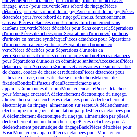
couvercle
Pièces détachées pour Urinoirs, fonctionnement avec
rinçage, avec / pour couvercle
Sans rebord de rinçage
Pièces
détachées pour Sans rebord de rinçage
Avec rebord de rinçage
Pièces
détachées pour Avec rebord de rinçage
Urinoirs, fonctionnement
sans eau
Pièces détachées pour Urinoirs, fonctionnement sans
eau
Sans couvercle
Pièces détachées pour Sans couvercle
Séparations
d'urinoirs
Pièces détachées pour Séparations d'urinoirs
Séparations
d'urinoirs en matière synthétique
Pièces détachées pour Séparations
d'urinoirs en matière synthétique
Séparations d'urinoirs en
verre
Pièces détachées pour Séparations d'urinoirs en
verre
Séparations d'urinoirs en céramique sanitaire
Pièces détachées
pour Séparations d'urinoirs en céramique sanitaire
Accessoires
Pièces
détachées pour Accessoires
Siphons et accessoires de siphons
Tubes
de chasse, coudes de chasse et réductions
Pièces détachées pour
Tubes de chasse, coudes de chasse et réductions
Matériel de
fixation
Bondes
Diffuseur d’eau
Raccordements aux
appareils
Commandes d'urinoir
Montage encastré
Pièces détachées
pour Montage encastré
A déclenchement électronique du rinçage,
alimentation sur secteur
Pièces détachées pour A déclenchement
électronique du rinçage, alimentation sur secteur
A déclenchement
électronique du rinçage, alimentation par piles
Pièces détachées pour
A déclenchement électronique du rinçage, alimentation par piles
A
déclenchement pneumatique du rinçage
Pièces détachées pour A
déclenchement pneumatique du rinçage
Basic
Pièces détachées pour
Basic
Montage en apparent
Pièces détachées pour Montage en