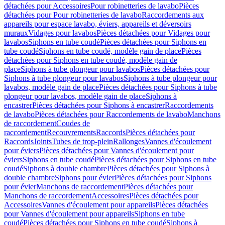
détachées pour Accessoires
Pour robinetteries de lavabo
Pièces
détachées pour Pour robinetteries de lavabo
Raccordements aux
appareils pour espace lavabo, éviers, appareils et déversoirs
muraux
Vidages pour lavabos
Pièces détachées pour Vidages pour
lavabos
Siphons en tube coudé
Pièces détachées pour Siphons en
tube coudé
Siphons en tube coudé, modèle gain de place
Pièces
détachées pour Siphons en tube coudé, modèle gain de
place
Siphons à tube plongeur pour lavabos
Pièces détachées pour
Siphons à tube plongeur pour lavabos
Siphons à tube plongeur pour
lavabos, modèle gain de place
Pièces détachées pour Siphons à tube
plongeur pour lavabos, modèle gain de place
Siphons à
encastrer
Pièces détachées pour Siphons à encastrer
Raccordements
de lavabo
Pièces détachées pour Raccordements de lavabo
Manchons
de raccordement
Coudes de
raccordement
Recouvrements
Raccords
Pièces détachées pour
Raccords
Joints
Tubes de trop-plein
Rallonges
Vannes d'écoulement
pour éviers
Pièces détachées pour Vannes d'écoulement pour
éviers
Siphons en tube coudé
Pièces détachées pour Siphons en tube
coudé
Siphons à double chambre
Pièces détachées pour Siphons à
double chambre
Siphons pour évier
Pièces détachées pour Siphons
pour évier
Manchons de raccordement
Pièces détachées pour
Manchons de raccordement
Accessoires
Pièces détachées pour
Accessoires
Vannes d'écoulement pour appareils
Pièces détachées
pour Vannes d'écoulement pour appareils
Siphons en tube
coudé
Pièces détachées pour Siphons en tube coudé
Siphons à