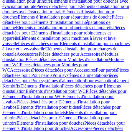
d'installation pour urinoirs
Eléments d'installation pour douches avec
évacuation murale
Pièces détachées pour Eléments d'installation pour
douches avec évacuation murale
Eléments d’installation pour
douches
Eléments d’installation pour séparations de douche
Pièces
détachées pour Eléments d’installation pour séparations de
douche
Eléments d'installation pour robinetteries et appareils
Pièces
détachées pour Eléments d'installation pour robinetteries et
appareils
Eléments d'installation pour machines à laver et lave-
vaisselle
Pièces détachées pour Eléments d'installation pour machines
à laver et lave-vaisselle
Eléments d'installation pour charges de
console
Accessoires
Pièces détachées pour Accessoires
Modules
d'installation
Pièces détachées pour Modules d'installation
Modules
pour WC
Pièces détachées pour Modules pour
WC
Accessoires
Pièces détachées pour Accessoires
Pour parois
Pièces
détachées pour Pour parois
Pour systèmes d'alimentation
Pièces
détachées pour Pour systèmes d'alimentation
Pour évacuation
Geberit
Kombifix
Eléments d'installation
Pièces détachées pour Eléments
d'installation
Eléments d'installation pour WC
Pièces détachées pour
Eléments d'installation pour WC
Eléments d'installation pour
lavabos
Pièces détachées pour Eléments d'installation pour
lavabos
Eléments d'installation pour bidets
Pièces détachées pour
Eléments d'installation pour bidets
Eléments d'installation pour
urinoirs
Pièces détachées pour Eléments d'installation pour
urinoirs
Eléments d'installation pour douches
Pièces détachées pour
Eléments d'installation pour douches
Accessoires
Pièces détachées