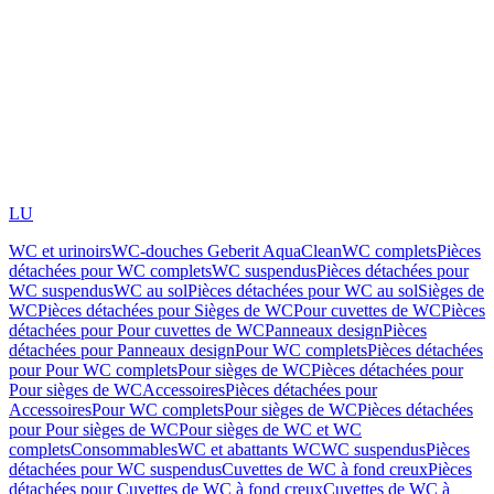
LU
WC et urinoirs
WC-douches Geberit AquaClean
WC complets
Pièces
détachées pour WC complets
WC suspendus
Pièces détachées pour
WC suspendus
WC au sol
Pièces détachées pour WC au sol
Sièges de
WC
Pièces détachées pour Sièges de WC
Pour cuvettes de WC
Pièces
détachées pour Pour cuvettes de WC
Panneaux design
Pièces
détachées pour Panneaux design
Pour WC complets
Pièces détachées
pour Pour WC complets
Pour sièges de WC
Pièces détachées pour
Pour sièges de WC
Accessoires
Pièces détachées pour
Accessoires
Pour WC complets
Pour sièges de WC
Pièces détachées
pour Pour sièges de WC
Pour sièges de WC et WC
complets
Consommables
WC et abattants WC
WC suspendus
Pièces
détachées pour WC suspendus
Cuvettes de WC à fond creux
Pièces
détachées pour Cuvettes de WC à fond creux
Cuvettes de WC à