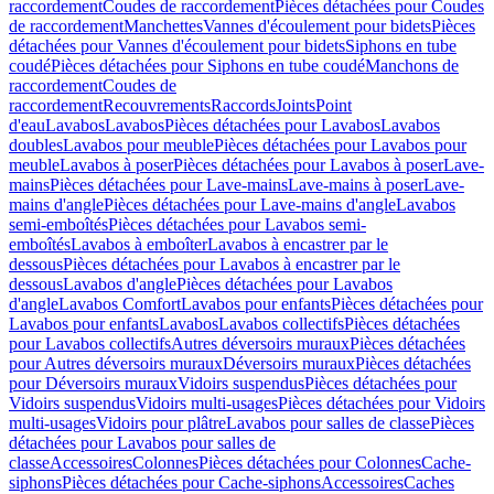
raccordement
Coudes de raccordement
Pièces détachées pour Coudes
de raccordement
Manchettes
Vannes d'écoulement pour bidets
Pièces
détachées pour Vannes d'écoulement pour bidets
Siphons en tube
coudé
Pièces détachées pour Siphons en tube coudé
Manchons de
raccordement
Coudes de
raccordement
Recouvrements
Raccords
Joints
Point
d'eau
Lavabos
Lavabos
Pièces détachées pour Lavabos
Lavabos
doubles
Lavabos pour meuble
Pièces détachées pour Lavabos pour
meuble
Lavabos à poser
Pièces détachées pour Lavabos à poser
Lave-
mains
Pièces détachées pour Lave-mains
Lave-mains à poser
Lave-
mains d'angle
Pièces détachées pour Lave-mains d'angle
Lavabos
semi-emboîtés
Pièces détachées pour Lavabos semi-
emboîtés
Lavabos à emboîter
Lavabos à encastrer par le
dessous
Pièces détachées pour Lavabos à encastrer par le
dessous
Lavabos d'angle
Pièces détachées pour Lavabos
d'angle
Lavabos Comfort
Lavabos pour enfants
Pièces détachées pour
Lavabos pour enfants
Lavabos
Lavabos collectifs
Pièces détachées
pour Lavabos collectifs
Autres déversoirs muraux
Pièces détachées
pour Autres déversoirs muraux
Déversoirs muraux
Pièces détachées
pour Déversoirs muraux
Vidoirs suspendus
Pièces détachées pour
Vidoirs suspendus
Vidoirs multi-usages
Pièces détachées pour Vidoirs
multi-usages
Vidoirs pour plâtre
Lavabos pour salles de classe
Pièces
détachées pour Lavabos pour salles de
classe
Accessoires
Colonnes
Pièces détachées pour Colonnes
Cache-
siphons
Pièces détachées pour Cache-siphons
Accessoires
Caches