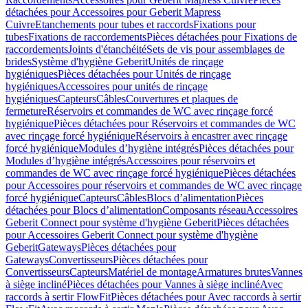
détachées pour Accessoires pour Geberit Mapress
Cuivre
Etanchements pour tubes et raccords
Fixations pour
tubes
Fixations de raccordements
Pièces détachées pour Fixations de
raccordements
Joints d'étanchéité
Sets de vis pour assemblages de
brides
Système d'hygiène Geberit
Unités de rinçage
hygiéniques
Pièces détachées pour Unités de rinçage
hygiéniques
Accessoires pour unités de rinçage
hygiéniques
Capteurs
Câbles
Couvertures et plaques de
fermeture
Réservoirs et commandes de WC avec rinçage forcé
hygiénique
Pièces détachées pour Réservoirs et commandes de WC
avec rinçage forcé hygiénique
Réservoirs à encastrer avec rinçage
forcé hygiénique
Modules d’hygiène intégrés
Pièces détachées pour
Modules d’hygiène intégrés
Accessoires pour réservoirs et
commandes de WC avec rinçage forcé hygiénique
Pièces détachées
pour Accessoires pour réservoirs et commandes de WC avec rinçage
forcé hygiénique
Capteurs
Câbles
Blocs d’alimentation
Pièces
détachées pour Blocs d’alimentation
Composants réseau
Accessoires
Geberit Connect pour système d'hygiène Geberit
Pièces détachées
pour Accessoires Geberit Connect pour système d'hygiène
Geberit
Gateways
Pièces détachées pour
Gateways
Convertisseurs
Pièces détachées pour
Convertisseurs
Capteurs
Matériel de montage
Armatures brutes
Vannes
à siège incliné
Pièces détachées pour Vannes à siège incliné
Avec
raccords à sertir FlowFit
Pièces détachées pour Avec raccords à sertir