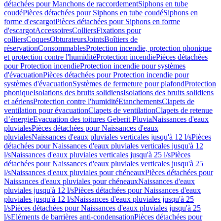
détachées pour Manchons de raccordement
Siphons en tube
coudé
Pièces détachées pour Siphons en tube coudé
Siphons en
forme d'escargot
Pièces détachées pour Siphons en forme
d'escargot
Accessoires
Colliers
Fixations pour
colliers
Coques
Obturateurs
Joints
Boîtiers de
réservation
Consommables
Protection incendie, protection phonique
et protection contre l'humidité
Protection incendie
Pièces détachées
pour Protection incendie
Protection incendie pour systèmes
d'évacuation
Pièces détachées pour Protection incendie pour
systèmes d'évacuation
Systèmes de fermeture pour plafond
Protection
phonique
Isolations des bruits solidiens
Isolations des bruits solidiens
et aériens
Protection contre l'humidité
Etanchements
Clapets de
ventilation pour évacuation
Clapets de ventilation
Clapets de retenue
d’énergie
Evacuation des toitures Geberit Pluvia
Naissances d'eaux
pluviales
Pièces détachées pour Naissances d'eaux
pluviales
Naissances d'eaux pluviales verticales jusqu'à 12 l/s
Pièces
détachées pour Naissances d'eaux pluviales verticales jusqu'à 12
l/s
Naissances d'eaux pluviales verticales jusqu'à 25 l/s
Pièces
détachées pour Naissances d'eaux pluviales verticales jusqu'à 25
l/s
Naissances d'eaux pluviales pour chéneaux
Pièces détachées pour
Naissances d'eaux pluviales pour chéneaux
Naissances d'eaux
pluviales jusqu'à 12 l/s
Pièces détachées pour Naissances d'eaux
pluviales jusqu'à 12 l/s
Naissances d'eaux pluviales jusqu'à 25
l/s
Pièces détachées pour Naissances d'eaux pluviales jusqu'à 25
l/s
Eléments de barrières anti-condensation
Pièces détachées pour