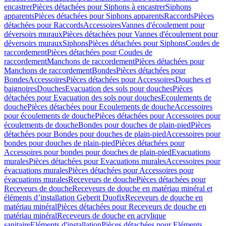
encastrer
Pièces détachées pour Siphons à encastrer
Siphons
apparents
Pièces détachées pour Siphons apparents
Raccords
Pièces
détachées pour Raccords
Accessoires
Vannes d'écoulement pour
déversoirs muraux
Pièces détachées pour Vannes d'écoulement pour
déversoirs muraux
Siphons
Pièces détachées pour Siphons
Coudes de
raccordement
Pièces détachées pour Coudes de
raccordement
Manchons de raccordement
Pièces détachées pour
Manchons de raccordement
Bondes
Pièces détachées pour
Bondes
Accessoires
Pièces détachées pour Accessoires
Douches et
baignoires
Douches
Evacuation des sols pour douches
Pièces
détachées pour Evacuation des sols pour douches
Ecoulements de
douche
Pièces détachées pour Ecoulements de douche
Accessoires
pour écoulements de douche
Pièces détachées pour Accessoires pour
écoulements de douche
Bondes pour douches de plain-pied
Pièces
détachées pour Bondes pour douches de plain-pied
Accessoires pour
bondes pour douches de plain-pied
Pièces détachées pour
Accessoires pour bondes pour douches de plain-pied
Evacuations
murales
Pièces détachées pour Evacuations murales
Accessoires pour
évacuations murales
Pièces détachées pour Accessoires pour
évacuations murales
Receveurs de douche
Pièces détachées pour
Receveurs de douche
Receveurs de douche en matériau minéral et
éléments d’installation Geberit Duofix
Receveurs de douche en
matériau minéral
Pièces détachées pour Receveurs de douche en
matériau minéral
Receveurs de douche en acrylique
sanitaire
Eléments d'installation
Pièces détachées pour Eléments