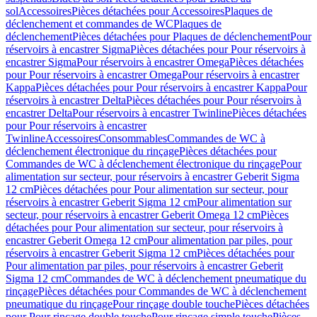
sol
Accessoires
Pièces détachées pour Accessoires
Plaques de
déclenchement et commandes de WC
Plaques de
déclenchement
Pièces détachées pour Plaques de déclenchement
Pour
réservoirs à encastrer Sigma
Pièces détachées pour Pour réservoirs à
encastrer Sigma
Pour réservoirs à encastrer Omega
Pièces détachées
pour Pour réservoirs à encastrer Omega
Pour réservoirs à encastrer
Kappa
Pièces détachées pour Pour réservoirs à encastrer Kappa
Pour
réservoirs à encastrer Delta
Pièces détachées pour Pour réservoirs à
encastrer Delta
Pour réservoirs à encastrer Twinline
Pièces détachées
pour Pour réservoirs à encastrer
Twinline
Accessoires
Consommables
Commandes de WC à
déclenchement électronique du rinçage
Pièces détachées pour
Commandes de WC à déclenchement électronique du rinçage
Pour
alimentation sur secteur, pour réservoirs à encastrer Geberit Sigma
12 cm
Pièces détachées pour Pour alimentation sur secteur, pour
réservoirs à encastrer Geberit Sigma 12 cm
Pour alimentation sur
secteur, pour réservoirs à encastrer Geberit Omega 12 cm
Pièces
détachées pour Pour alimentation sur secteur, pour réservoirs à
encastrer Geberit Omega 12 cm
Pour alimentation par piles, pour
réservoirs à encastrer Geberit Sigma 12 cm
Pièces détachées pour
Pour alimentation par piles, pour réservoirs à encastrer Geberit
Sigma 12 cm
Commandes de WC à déclenchement pneumatique du
rinçage
Pièces détachées pour Commandes de WC à déclenchement
pneumatique du rinçage
Pour rinçage double touche
Pièces détachées
pour Pour rinçage double touche
Pour rinçage simple touche
Pièces