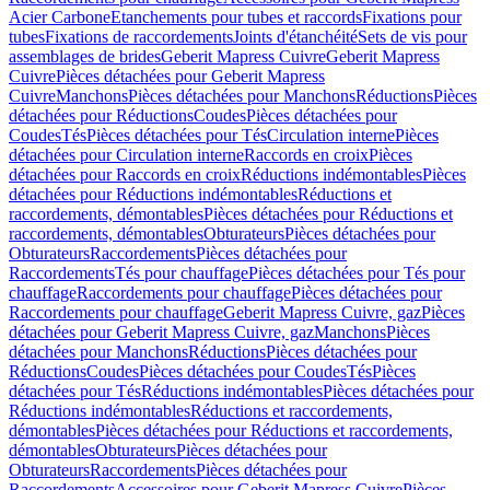
Acier Carbone
Etanchements pour tubes et raccords
Fixations pour
tubes
Fixations de raccordements
Joints d'étanchéité
Sets de vis pour
assemblages de brides
Geberit Mapress Cuivre
Geberit Mapress
Cuivre
Pièces détachées pour Geberit Mapress
Cuivre
Manchons
Pièces détachées pour Manchons
Réductions
Pièces
détachées pour Réductions
Coudes
Pièces détachées pour
Coudes
Tés
Pièces détachées pour Tés
Circulation interne
Pièces
détachées pour Circulation interne
Raccords en croix
Pièces
détachées pour Raccords en croix
Réductions indémontables
Pièces
détachées pour Réductions indémontables
Réductions et
raccordements, démontables
Pièces détachées pour Réductions et
raccordements, démontables
Obturateurs
Pièces détachées pour
Obturateurs
Raccordements
Pièces détachées pour
Raccordements
Tés pour chauffage
Pièces détachées pour Tés pour
chauffage
Raccordements pour chauffage
Pièces détachées pour
Raccordements pour chauffage
Geberit Mapress Cuivre, gaz
Pièces
détachées pour Geberit Mapress Cuivre, gaz
Manchons
Pièces
détachées pour Manchons
Réductions
Pièces détachées pour
Réductions
Coudes
Pièces détachées pour Coudes
Tés
Pièces
détachées pour Tés
Réductions indémontables
Pièces détachées pour
Réductions indémontables
Réductions et raccordements,
démontables
Pièces détachées pour Réductions et raccordements,
démontables
Obturateurs
Pièces détachées pour
Obturateurs
Raccordements
Pièces détachées pour
Raccordements
Accessoires pour Geberit Mapress Cuivre
Pièces