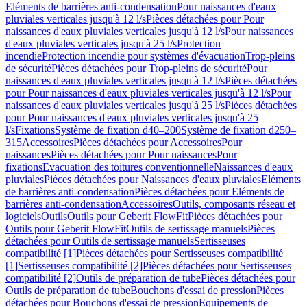
Eléments de barrières anti-condensation
Pour naissances d'eaux
pluviales verticales jusqu'à 12 l/s
Pièces détachées pour Pour
naissances d'eaux pluviales verticales jusqu'à 12 l/s
Pour naissances
d'eaux pluviales verticales jusqu'à 25 l/s
Protection
incendie
Protection incendie pour systèmes d'évacuation
Trop-pleins
de sécurité
Pièces détachées pour Trop-pleins de sécurité
Pour
naissances d'eaux pluviales verticales jusqu'à 12 l/s
Pièces détachées
pour Pour naissances d'eaux pluviales verticales jusqu'à 12 l/s
Pour
naissances d'eaux pluviales verticales jusqu'à 25 l/s
Pièces détachées
pour Pour naissances d'eaux pluviales verticales jusqu'à 25
l/s
Fixations
Système de fixation d40–200
Système de fixation d250–
315
Accessoires
Pièces détachées pour Accessoires
Pour
naissances
Pièces détachées pour Pour naissances
Pour
fixations
Evacuation des toitures conventionnelle
Naissances d'eaux
pluviales
Pièces détachées pour Naissances d'eaux pluviales
Eléments
de barrières anti-condensation
Pièces détachées pour Eléments de
barrières anti-condensation
Accessoires
Outils, composants réseau et
logiciels
Outils
Outils pour Geberit FlowFit
Pièces détachées pour
Outils pour Geberit FlowFit
Outils de sertissage manuels
Pièces
détachées pour Outils de sertissage manuels
Sertisseuses
compatibilité [1]
Pièces détachées pour Sertisseuses compatibilité
[1]
Sertisseuses compatibilité [2]
Pièces détachées pour Sertisseuses
compatibilité [2]
Outils de préparation de tube
Pièces détachées pour
Outils de préparation de tube
Bouchons d'essai de pression
Pièces
détachées pour Bouchons d'essai de pression
Equipements de