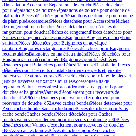
d'installation
Accessoires
Séparations de douche
Pièces détachées
pour Séparations de douche
Séparations de douche pour douche de
plain-pied
Pièces détachées pour Séparations de douche pour douche
de plain-pied
Accessoires
Pièces détachées pour Accessoires
Niches
de rangement pour douches
Pièces détachées pour Niches de
rangement pour douches
Niches de rangement
Pièces détachées pour
Niches de rangement
Accessoires
Baignoires
Baignoires en acrylique
sanitaire
Pièces détachées pour Baignoires en acrylique
sanitaire
Baignoires rectangulaires
Pièces détachées pour Baignoires
rectangulaires
Baignoires en matériau minéral
Pièces détachées pour
Baignoires en matériau minéral
Baignoires pour bébés
Pièces
détachées pour Baignoires pour bébés
Eléments d'installation
Pièces
détachées pour Eléments d'installation
Jeux de pieds et jeux de
traverses et fixations murales
Pièces détachées pour Jeux de pieds et
jeux de traverses et fixations murales
Accessoires
Kits de
réparation
Autres accessoires
Raccordements aux appareils pour
douches et baignoires
Vannes d'écoulement pour receveurs de
douche, d52
Pièces détachées pour Vannes d'écoulement pour
receveurs de douche, d52
Avec caches bondes
Pièces détachées pour
Avec caches bondes
Sans cache bonde
Pièces détachées pour Sans
cache bonde
Caches bondes
Pièces détachées pour Caches
bondes
Vannes d'écoulement pour receveurs de douche, d90
Pièces
détachées pour Vannes d'écoulement pour receveurs de douche,
d90
Avec caches bondes
Pièces détachées pour Avec caches
bondes
Sans cache bonde
Pièces détachées pour Sans cache