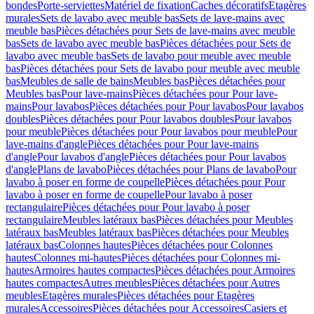
bondes
Porte-serviettes
Matériel de fixation
Caches décoratifs
Etagères
murales
Sets de lavabo avec meuble bas
Sets de lave-mains avec
meuble bas
Pièces détachées pour Sets de lave-mains avec meuble
bas
Sets de lavabo avec meuble bas
Pièces détachées pour Sets de
lavabo avec meuble bas
Sets de lavabo pour meuble avec meuble
bas
Pièces détachées pour Sets de lavabo pour meuble avec meuble
bas
Meubles de salle de bains
Meubles bas
Pièces détachées pour
Meubles bas
Pour lave-mains
Pièces détachées pour Pour lave-
mains
Pour lavabos
Pièces détachées pour Pour lavabos
Pour lavabos
doubles
Pièces détachées pour Pour lavabos doubles
Pour lavabos
pour meuble
Pièces détachées pour Pour lavabos pour meuble
Pour
lave-mains d'angle
Pièces détachées pour Pour lave-mains
d'angle
Pour lavabos d'angle
Pièces détachées pour Pour lavabos
d'angle
Plans de lavabo
Pièces détachées pour Plans de lavabo
Pour
lavabo à poser en forme de coupelle
Pièces détachées pour Pour
lavabo à poser en forme de coupelle
Pour lavabo à poser
rectangulaire
Pièces détachées pour Pour lavabo à poser
rectangulaire
Meubles latéraux bas
Pièces détachées pour Meubles
latéraux bas
Meubles latéraux bas
Pièces détachées pour Meubles
latéraux bas
Colonnes hautes
Pièces détachées pour Colonnes
hautes
Colonnes mi-hautes
Pièces détachées pour Colonnes mi-
hautes
Armoires hautes compactes
Pièces détachées pour Armoires
hautes compactes
Autres meubles
Pièces détachées pour Autres
meubles
Etagères murales
Pièces détachées pour Etagères
murales
Accessoires
Pièces détachées pour Accessoires
Casiers et