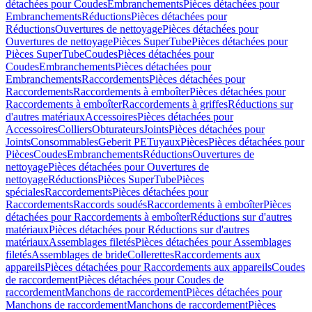
détachées pour Coudes
Embranchements
Pièces détachées pour
Embranchements
Réductions
Pièces détachées pour
Réductions
Ouvertures de nettoyage
Pièces détachées pour
Ouvertures de nettoyage
Pièces SuperTube
Pièces détachées pour
Pièces SuperTube
Coudes
Pièces détachées pour
Coudes
Embranchements
Pièces détachées pour
Embranchements
Raccordements
Pièces détachées pour
Raccordements
Raccordements à emboîter
Pièces détachées pour
Raccordements à emboîter
Raccordements à griffes
Réductions sur
d'autres matériaux
Accessoires
Pièces détachées pour
Accessoires
Colliers
Obturateurs
Joints
Pièces détachées pour
Joints
Consommables
Geberit PE
Tuyaux
Pièces
Pièces détachées pour
Pièces
Coudes
Embranchements
Réductions
Ouvertures de
nettoyage
Pièces détachées pour Ouvertures de
nettoyage
Réductions
Pièces SuperTube
Pièces
spéciales
Raccordements
Pièces détachées pour
Raccordements
Raccords soudés
Raccordements à emboîter
Pièces
détachées pour Raccordements à emboîter
Réductions sur d'autres
matériaux
Pièces détachées pour Réductions sur d'autres
matériaux
Assemblages filetés
Pièces détachées pour Assemblages
filetés
Assemblages de bride
Collerettes
Raccordements aux
appareils
Pièces détachées pour Raccordements aux appareils
Coudes
de raccordement
Pièces détachées pour Coudes de
raccordement
Manchons de raccordement
Pièces détachées pour
Manchons de raccordement
Manchons de raccordement
Pièces