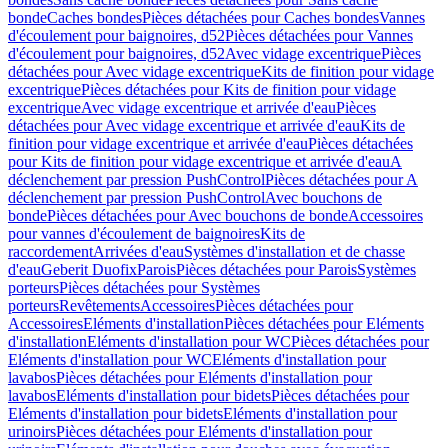
bonde
Caches bondes
Pièces détachées pour Caches bondes
Vannes
d'écoulement pour baignoires, d52
Pièces détachées pour Vannes
d'écoulement pour baignoires, d52
Avec vidage excentrique
Pièces
détachées pour Avec vidage excentrique
Kits de finition pour vidage
excentrique
Pièces détachées pour Kits de finition pour vidage
excentrique
Avec vidage excentrique et arrivée d'eau
Pièces
détachées pour Avec vidage excentrique et arrivée d'eau
Kits de
finition pour vidage excentrique et arrivée d'eau
Pièces détachées
pour Kits de finition pour vidage excentrique et arrivée d'eau
A
déclenchement par pression PushControl
Pièces détachées pour A
déclenchement par pression PushControl
Avec bouchons de
bonde
Pièces détachées pour Avec bouchons de bonde
Accessoires
pour vannes d'écoulement de baignoires
Kits de
raccordement
Arrivées d'eau
Systèmes d'installation et de chasse
d'eau
Geberit Duofix
Parois
Pièces détachées pour Parois
Systèmes
porteurs
Pièces détachées pour Systèmes
porteurs
Revêtements
Accessoires
Pièces détachées pour
Accessoires
Eléments d'installation
Pièces détachées pour Eléments
d'installation
Eléments d'installation pour WC
Pièces détachées pour
Eléments d'installation pour WC
Eléments d'installation pour
lavabos
Pièces détachées pour Eléments d'installation pour
lavabos
Eléments d'installation pour bidets
Pièces détachées pour
Eléments d'installation pour bidets
Eléments d'installation pour
urinoirs
Pièces détachées pour Eléments d'installation pour