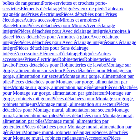
boîtes de rangement
Porte-serviettes et crochets porte-
serviettes
Eléments d'éclairage
Poignées
Jeux de pieds
Tableaux
magnétiques
Prises électriques
Pièces détachées pour Prises
électriques
Autres accessoires
Miroirs et armoires à
glace
Miroirs
Pièces détachées pour Miroirs
Avec éclairage
intégrée
Pièces détachées pour Avec éclairage intégrée
Armoires à
glace
Pièces détachées pour Armoires à glace
Avec éclairage
intégrée
Pièces détachées pour Avec éclairage intégrée
Sans éclairage
intégré
Pièces détachées pour Sans éclairage
intégré
Accessoires
Eléments d'éclairage
Poignées
Autres
accessoires
Prises électriques
Robinetteries
Robinetteries de
lavabo
Pièces détachées pour Robinetteries de lavabo
Montage sur
gorge, alimentation sur secteur
Pièces détachées pour Montage sur
gorge, alimentation sur secteur
Montage sur gorge, alimentation par
piles
Pièces détachées pour Montage sur gorge, alimentation par
piles
Montage sur gorge, alimentation par générateur
Pièces détachées
pour Montage sur gorge, alimentation par générateur
Montage sur
gorge, robinets mitigeurs
Pièces détachées pour Montage sur gorge,
robinets mitigeurs
Montage mural, alimentation sur secteur
Pièces
détachées pour Montage mural, alimentation sur secteur
Montage
mural, alimentation par piles
Pièces détachées pour Montage mural,
alimentation par piles
Montage mural, alimentation par
générateur
Pièces détachées pour Montage mural, alimentation par
générateur
Montage mural, robinets mélangeurs
Pièces détachées
pour Montage mural, robinets mélangeurs
Accessoires
Pièces