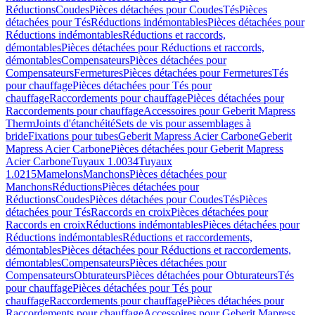
Réductions
Coudes
Pièces détachées pour Coudes
Tés
Pièces
détachées pour Tés
Réductions indémontables
Pièces détachées pour
Réductions indémontables
Réductions et raccords,
démontables
Pièces détachées pour Réductions et raccords,
démontables
Compensateurs
Pièces détachées pour
Compensateurs
Fermetures
Pièces détachées pour Fermetures
Tés
pour chauffage
Pièces détachées pour Tés pour
chauffage
Raccordements pour chauffage
Pièces détachées pour
Raccordements pour chauffage
Accessoires pour Geberit Mapress
Therm
Joints d'étanchéité
Sets de vis pour assemblages à
bride
Fixations pour tubes
Geberit Mapress Acier Carbone
Geberit
Mapress Acier Carbone
Pièces détachées pour Geberit Mapress
Acier Carbone
Tuyaux 1.0034
Tuyaux
1.0215
Mamelons
Manchons
Pièces détachées pour
Manchons
Réductions
Pièces détachées pour
Réductions
Coudes
Pièces détachées pour Coudes
Tés
Pièces
détachées pour Tés
Raccords en croix
Pièces détachées pour
Raccords en croix
Réductions indémontables
Pièces détachées pour
Réductions indémontables
Réductions et raccordements,
démontables
Pièces détachées pour Réductions et raccordements,
démontables
Compensateurs
Pièces détachées pour
Compensateurs
Obturateurs
Pièces détachées pour Obturateurs
Tés
pour chauffage
Pièces détachées pour Tés pour
chauffage
Raccordements pour chauffage
Pièces détachées pour
Raccordements pour chauffage
Accessoires pour Geberit Mapress