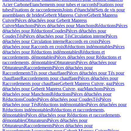
Acier Carbone
Etanchements pour tubes et raccords
Fixations pour
tubes
Fixations de raccordements
Joints d'étanchéité
Sets de vis pour
assemblages de brides
Geberit Mapress Cuivre
Geberit Mapress
Cuivre
Pièces détachées pour Geberit Mapress
Cuivre
Manchons
Pièces détachées pour Manchons
Réductions
Pièces
détachées pour Réductions
Coudes
Pièces détachées pour
Coudes
Tés
Pièces détachées pour Tés
Circulation interne
Pièces
détachées pour Circulation interne
Raccords en croix
Pièces
détachées pour Raccords en croix
Réductions indémontables
Pièces
détachées pour Réductions indémontables
Réductions et
raccordements, démontables
Pièces détachées pour Réductions et
raccordements, démontables
Obturateurs
Pièces détachées pour
Obturateurs
Raccordements
Pièces détachées pour
Raccordements
Tés pour chauffage
Pièces détachées pour Tés pour
chauffage
Raccordements pour chauffage
Pièces détachées pour
Raccordements pour chauffage
Geberit Mapress Cuivre, gaz
Pièces
détachées pour Geberit Mapress Cuivre, gaz
Manchons
Pièces
détachées pour Manchons
Réductions
Pièces détachées pour
Réductions
Coudes
Pièces détachées pour Coudes
Tés
Pièces
détachées pour Tés
Réductions indémontables
Pièces détachées pour
Réductions indémontables
Réductions et raccordements,
démontables
Pièces détachées pour Réductions et raccordements,
démontables
Obturateurs
Pièces détachées pour
Obturateurs
Raccordements
Pièces détachées pour
Raccordements
Accessoires pour Geberit Mapress Cuivre
Pièces