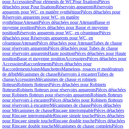
pour Accessoires
Pour eléments de WC
Pour fixations
Pièces
détachées pour Pour fixations
Réservoirs apparents
Réservoirs
apparents pour WC, en matière synthétique
Pièces détachées pour
Réservoirs apparents pour WC, en matière
synthétique
Attenant
Pièces détachées pour Attenant
Basse et
moyenne position
Pièces détachées pour Basse et moyenne
position
Réservoirs apparents pour WC, en céramique
Pièces
détachées pour Réservoirs apparents pour WC, en
céramique
Attenant
Pièces détachées pour Attenant
Tubes de chasse
pour réservoirs apparents
Pièces détachées pour Tubes de chasse
pour réservoirs apparents
Haute position
Pièces détachées pour Haute
position
Basse et moyenne position
Accessoires
Pièces détachées pour
Accessoires
Raccordements
Pièces détachées pour
Raccordements
Joints
Manchettes
Mamelons, rosaces et modérateurs
de débit
Mécanismes de chasse
Réservoirs à encastrer
Tubes de
chasse
Accessoires
Mécanismes de chasse et robinets
flotteurs
Robinets flotteurs
Pièces détachées pour Robinets
flotteurs
Robinets flotteurs pour réservoirs apparents
Pièces détachées
pour Robinets flotteurs pour réservoirs apparents
Robinets flotteurs
pour réservoirs à encastrer
Pièces détachées pour Robinets flotteurs
pour réservoirs à encastrer
Mécanismes de chasse
Pièces détachées
pour Mécanismes de chasse
Rinçage interrompable
Pièces détachées
pour Rinçage interrompable
Rinçage simple touche
Pièces détachées
pour Rinçage simple touche
Rinçage double touche
Pièces détachées
pour Rinçage double touche
Mécanismes de chasse complets
Pièces