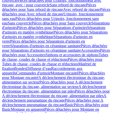
couvercle
Pièces détachées pour Urinoirs, fonctionnement avec
rinçage, avec / pour couvercle
Sans rebord de rinçage
Pièces
détachées pour Sans rebord de rinçage
Avec rebord de rinçage
Pièces
détachées pour Avec rebord de rinçage
Urinoirs, fonctionnement
sans eau
Pièces détachées pour Urinoirs, fonctionnement sans
eau
Sans couvercle
Pièces détachées pour Sans couvercle
Séparations
d'urinoirs
Pièces détachées pour Séparations d'urinoirs
Séparations
d'urinoirs en matière synthétique
Pièces détachées pour Séparations
d'urinoirs en matière synthétique
Séparations d'urinoirs en
verre
Pièces détachées pour Séparations d'urinoirs en
verre
Séparations d'urinoirs en céramique sanitaire
Pièces détachées
pour Séparations d'urinoirs en céramique sanitaire
Accessoires
Pièces
détachées pour Accessoires
Siphons et accessoires de siphons
Tubes
de chasse, coudes de chasse et réductions
Pièces détachées pour
Tubes de chasse, coudes de chasse et réductions
Matériel de
fixation
Bondes
Diffuseur d’eau
Raccordements aux
appareils
Commandes d'urinoir
Montage encastré
Pièces détachées
pour Montage encastré
A déclenchement électronique du rinçage,
alimentation sur secteur
Pièces détachées pour A déclenchement
électronique du rinçage, alimentation sur secteur
A déclenchement
électronique du rinçage, alimentation par piles
Pièces détachées pour
A déclenchement électronique du rinçage, alimentation par piles
A
déclenchement pneumatique du rinçage
Pièces détachées pour A
déclenchement pneumatique du rinçage
Basic
Pièces détachées pour
Basic
Montage en apparent
Pièces détachées pour Montage en