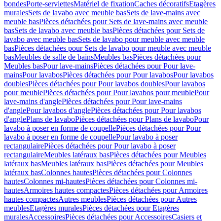
bondes
Porte-serviettes
Matériel de fixation
Caches décoratifs
Etagères
murales
Sets de lavabo avec meuble bas
Sets de lave-mains avec
meuble bas
Pièces détachées pour Sets de lave-mains avec meuble
bas
Sets de lavabo avec meuble bas
Pièces détachées pour Sets de
lavabo avec meuble bas
Sets de lavabo pour meuble avec meuble
bas
Pièces détachées pour Sets de lavabo pour meuble avec meuble
bas
Meubles de salle de bains
Meubles bas
Pièces détachées pour
Meubles bas
Pour lave-mains
Pièces détachées pour Pour lave-
mains
Pour lavabos
Pièces détachées pour Pour lavabos
Pour lavabos
doubles
Pièces détachées pour Pour lavabos doubles
Pour lavabos
pour meuble
Pièces détachées pour Pour lavabos pour meuble
Pour
lave-mains d'angle
Pièces détachées pour Pour lave-mains
d'angle
Pour lavabos d'angle
Pièces détachées pour Pour lavabos
d'angle
Plans de lavabo
Pièces détachées pour Plans de lavabo
Pour
lavabo à poser en forme de coupelle
Pièces détachées pour Pour
lavabo à poser en forme de coupelle
Pour lavabo à poser
rectangulaire
Pièces détachées pour Pour lavabo à poser
rectangulaire
Meubles latéraux bas
Pièces détachées pour Meubles
latéraux bas
Meubles latéraux bas
Pièces détachées pour Meubles
latéraux bas
Colonnes hautes
Pièces détachées pour Colonnes
hautes
Colonnes mi-hautes
Pièces détachées pour Colonnes mi-
hautes
Armoires hautes compactes
Pièces détachées pour Armoires
hautes compactes
Autres meubles
Pièces détachées pour Autres
meubles
Etagères murales
Pièces détachées pour Etagères
murales
Accessoires
Pièces détachées pour Accessoires
Casiers et