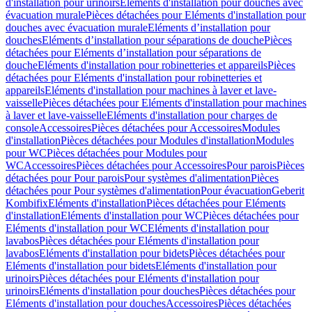
d'installation pour urinoirs
Eléments d'installation pour douches avec
évacuation murale
Pièces détachées pour Eléments d'installation pour
douches avec évacuation murale
Eléments d’installation pour
douches
Eléments d’installation pour séparations de douche
Pièces
détachées pour Eléments d’installation pour séparations de
douche
Eléments d'installation pour robinetteries et appareils
Pièces
détachées pour Eléments d'installation pour robinetteries et
appareils
Eléments d'installation pour machines à laver et lave-
vaisselle
Pièces détachées pour Eléments d'installation pour machines
à laver et lave-vaisselle
Eléments d'installation pour charges de
console
Accessoires
Pièces détachées pour Accessoires
Modules
d'installation
Pièces détachées pour Modules d'installation
Modules
pour WC
Pièces détachées pour Modules pour
WC
Accessoires
Pièces détachées pour Accessoires
Pour parois
Pièces
détachées pour Pour parois
Pour systèmes d'alimentation
Pièces
détachées pour Pour systèmes d'alimentation
Pour évacuation
Geberit
Kombifix
Eléments d'installation
Pièces détachées pour Eléments
d'installation
Eléments d'installation pour WC
Pièces détachées pour
Eléments d'installation pour WC
Eléments d'installation pour
lavabos
Pièces détachées pour Eléments d'installation pour
lavabos
Eléments d'installation pour bidets
Pièces détachées pour
Eléments d'installation pour bidets
Eléments d'installation pour
urinoirs
Pièces détachées pour Eléments d'installation pour
urinoirs
Eléments d'installation pour douches
Pièces détachées pour
Eléments d'installation pour douches
Accessoires
Pièces détachées