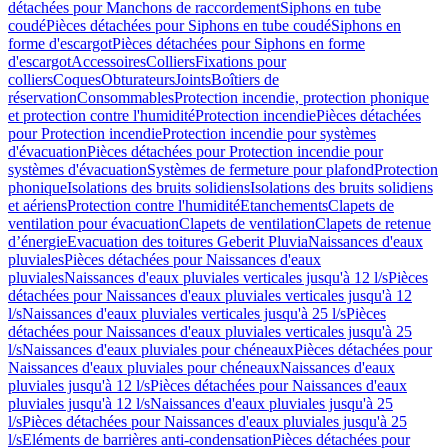
détachées pour Manchons de raccordement
Siphons en tube
coudé
Pièces détachées pour Siphons en tube coudé
Siphons en
forme d'escargot
Pièces détachées pour Siphons en forme
d'escargot
Accessoires
Colliers
Fixations pour
colliers
Coques
Obturateurs
Joints
Boîtiers de
réservation
Consommables
Protection incendie, protection phonique
et protection contre l'humidité
Protection incendie
Pièces détachées
pour Protection incendie
Protection incendie pour systèmes
d'évacuation
Pièces détachées pour Protection incendie pour
systèmes d'évacuation
Systèmes de fermeture pour plafond
Protection
phonique
Isolations des bruits solidiens
Isolations des bruits solidiens
et aériens
Protection contre l'humidité
Etanchements
Clapets de
ventilation pour évacuation
Clapets de ventilation
Clapets de retenue
d’énergie
Evacuation des toitures Geberit Pluvia
Naissances d'eaux
pluviales
Pièces détachées pour Naissances d'eaux
pluviales
Naissances d'eaux pluviales verticales jusqu'à 12 l/s
Pièces
détachées pour Naissances d'eaux pluviales verticales jusqu'à 12
l/s
Naissances d'eaux pluviales verticales jusqu'à 25 l/s
Pièces
détachées pour Naissances d'eaux pluviales verticales jusqu'à 25
l/s
Naissances d'eaux pluviales pour chéneaux
Pièces détachées pour
Naissances d'eaux pluviales pour chéneaux
Naissances d'eaux
pluviales jusqu'à 12 l/s
Pièces détachées pour Naissances d'eaux
pluviales jusqu'à 12 l/s
Naissances d'eaux pluviales jusqu'à 25
l/s
Pièces détachées pour Naissances d'eaux pluviales jusqu'à 25
l/s
Eléments de barrières anti-condensation
Pièces détachées pour