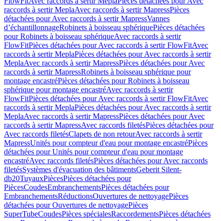
FlowFit
Avec raccords à sertir Mepla
Pièces détachées pour Avec
raccords à sertir Mepla
Avec raccords à sertir Mapress
Pièces
détachées pour Avec raccords à sertir Mapress
Vannes
d’échantillonnage
Robinets à boisseau sphérique
Pièces détachées
pour Robinets à boisseau sphérique
Avec raccords à sertir
FlowFit
Pièces détachées pour Avec raccords à sertir FlowFit
Avec
raccords à sertir Mepla
Pièces détachées pour Avec raccords à sertir
Mepla
Avec raccords à sertir Mapress
Pièces détachées pour Avec
raccords à sertir Mapress
Robinets à boisseau sphérique pour
montage encastré
Pièces détachées pour Robinets à boisseau
sphérique pour montage encastré
Avec raccords à sertir
FlowFit
Pièces détachées pour Avec raccords à sertir FlowFit
Avec
raccords à sertir Mepla
Pièces détachées pour Avec raccords à sertir
Mepla
Avec raccords à sertir Mapress
Pièces détachées pour Avec
raccords à sertir Mapress
Avec raccords filetés
Pièces détachées pour
Avec raccords filetés
Clapets de non retour
Avec raccords à sertir
Mapress
Unités pour compteur d'eau pour montage encastré
Pièces
détachées pour Unités pour compteur d'eau pour montage
encastré
Avec raccords filetés
Pièces détachées pour Avec raccords
filetés
Systèmes d'évacuation des bâtiments
Geberit Silent-
db20
Tuyaux
Pièces
Pièces détachées pour
Pièces
Coudes
Embranchements
Pièces détachées pour
Embranchements
Réductions
Ouvertures de nettoyage
Pièces
détachées pour Ouvertures de nettoyage
Pièces
SuperTube
Coudes
Pièces spéciales
Raccordements
Pièces détachées