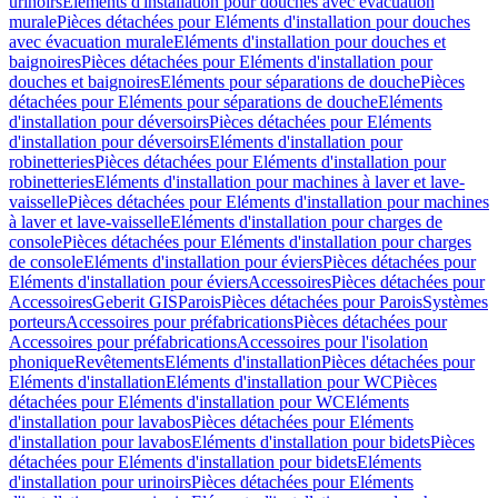
urinoirs
Eléments d'installation pour douches avec évacuation
murale
Pièces détachées pour Eléments d'installation pour douches
avec évacuation murale
Eléments d'installation pour douches et
baignoires
Pièces détachées pour Eléments d'installation pour
douches et baignoires
Eléments pour séparations de douche
Pièces
détachées pour Eléments pour séparations de douche
Eléments
d'installation pour déversoirs
Pièces détachées pour Eléments
d'installation pour déversoirs
Eléments d'installation pour
robinetteries
Pièces détachées pour Eléments d'installation pour
robinetteries
Eléments d'installation pour machines à laver et lave-
vaisselle
Pièces détachées pour Eléments d'installation pour machines
à laver et lave-vaisselle
Eléments d'installation pour charges de
console
Pièces détachées pour Eléments d'installation pour charges
de console
Eléments d'installation pour éviers
Pièces détachées pour
Eléments d'installation pour éviers
Accessoires
Pièces détachées pour
Accessoires
Geberit GIS
Parois
Pièces détachées pour Parois
Systèmes
porteurs
Accessoires pour préfabrications
Pièces détachées pour
Accessoires pour préfabrications
Accessoires pour l'isolation
phonique
Revêtements
Eléments d'installation
Pièces détachées pour
Eléments d'installation
Eléments d'installation pour WC
Pièces
détachées pour Eléments d'installation pour WC
Eléments
d'installation pour lavabos
Pièces détachées pour Eléments
d'installation pour lavabos
Eléments d'installation pour bidets
Pièces
détachées pour Eléments d'installation pour bidets
Eléments
d'installation pour urinoirs
Pièces détachées pour Eléments