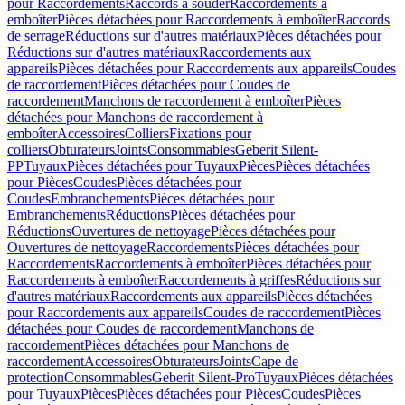
pour Raccordements
Raccords à souder
Raccordements à
emboîter
Pièces détachées pour Raccordements à emboîter
Raccords
de serrage
Réductions sur d'autres matériaux
Pièces détachées pour
Réductions sur d'autres matériaux
Raccordements aux
appareils
Pièces détachées pour Raccordements aux appareils
Coudes
de raccordement
Pièces détachées pour Coudes de
raccordement
Manchons de raccordement à emboîter
Pièces
détachées pour Manchons de raccordement à
emboîter
Accessoires
Colliers
Fixations pour
colliers
Obturateurs
Joints
Consommables
Geberit Silent-
PP
Tuyaux
Pièces détachées pour Tuyaux
Pièces
Pièces détachées
pour Pièces
Coudes
Pièces détachées pour
Coudes
Embranchements
Pièces détachées pour
Embranchements
Réductions
Pièces détachées pour
Réductions
Ouvertures de nettoyage
Pièces détachées pour
Ouvertures de nettoyage
Raccordements
Pièces détachées pour
Raccordements
Raccordements à emboîter
Pièces détachées pour
Raccordements à emboîter
Raccordements à griffes
Réductions sur
d'autres matériaux
Raccordements aux appareils
Pièces détachées
pour Raccordements aux appareils
Coudes de raccordement
Pièces
détachées pour Coudes de raccordement
Manchons de
raccordement
Pièces détachées pour Manchons de
raccordement
Accessoires
Obturateurs
Joints
Cape de
protection
Consommables
Geberit Silent-Pro
Tuyaux
Pièces détachées
pour Tuyaux
Pièces
Pièces détachées pour Pièces
Coudes
Pièces