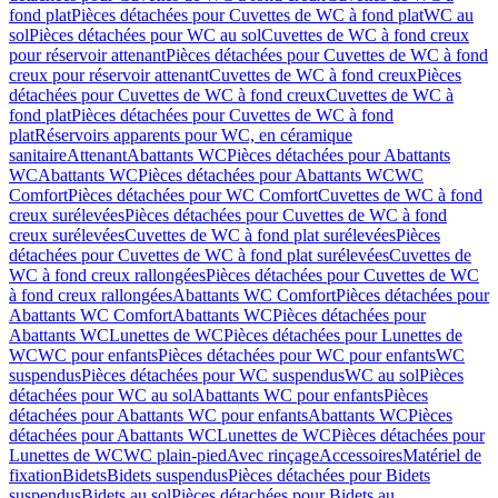
fond plat
Pièces détachées pour Cuvettes de WC à fond plat
WC au
sol
Pièces détachées pour WC au sol
Cuvettes de WC à fond creux
pour réservoir attenant
Pièces détachées pour Cuvettes de WC à fond
creux pour réservoir attenant
Cuvettes de WC à fond creux
Pièces
détachées pour Cuvettes de WC à fond creux
Cuvettes de WC à
fond plat
Pièces détachées pour Cuvettes de WC à fond
plat
Réservoirs apparents pour WC, en céramique
sanitaire
Attenant
Abattants WC
Pièces détachées pour Abattants
WC
Abattants WC
Pièces détachées pour Abattants WC
WC
Comfort
Pièces détachées pour WC Comfort
Cuvettes de WC à fond
creux surélevées
Pièces détachées pour Cuvettes de WC à fond
creux surélevées
Cuvettes de WC à fond plat surélevées
Pièces
détachées pour Cuvettes de WC à fond plat surélevées
Cuvettes de
WC à fond creux rallongées
Pièces détachées pour Cuvettes de WC
à fond creux rallongées
Abattants WC Comfort
Pièces détachées pour
Abattants WC Comfort
Abattants WC
Pièces détachées pour
Abattants WC
Lunettes de WC
Pièces détachées pour Lunettes de
WC
WC pour enfants
Pièces détachées pour WC pour enfants
WC
suspendus
Pièces détachées pour WC suspendus
WC au sol
Pièces
détachées pour WC au sol
Abattants WC pour enfants
Pièces
détachées pour Abattants WC pour enfants
Abattants WC
Pièces
détachées pour Abattants WC
Lunettes de WC
Pièces détachées pour
Lunettes de WC
WC plain-pied
Avec rinçage
Accessoires
Matériel de
fixation
Bidets
Bidets suspendus
Pièces détachées pour Bidets
suspendus
Bidets au sol
Pièces détachées pour Bidets au