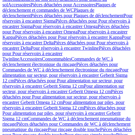
sol
Accessoires
Pièces détachées pour Accessoires
Plaques de
déclenchement et commandes de WC
Plaques de
déclenchement
Pièces détachées pour Plaques de déclenchement
Pour
réservoirs à encastrer Sigma
Pièces détachées pour Pour réservoirs à
encastrer Sigma
Pour réservoirs à encastrer Omega
Pièces détachées
pour Pour réservoirs à encastrer Omega
Pour réservoirs à encastrer
Kappa
Pièces détachées pour Pour réservoirs à encastrer Kappa
Pour
réservoirs à encastrer Delta
Pièces détachées pour Pour réservoirs à
encastrer Delta
Pour réservoirs à encastrer Twinline
Pièces détachées
pour Pour réservoirs à encastrer
Twinline
Accessoires
Consommables
Commandes de WC à
déclenchement électronique du rinçage
Pièces détachées pour
Commandes de WC à déclenchement électronique du rinçage
Pour
alimentation sur secteur, pour réservoirs à encastrer Geberit Sigma
12 cm
Pièces détachées pour Pour alimentation sur secteur, pour
réservoirs à encastrer Geberit Sigma 12 cm
Pour alimentation sur
secteur, pour réservoirs à encastrer Geberit Omega 12 cm
Pièces
détachées pour Pour alimentation sur secteur, pour réservoirs à
encastrer Geberit Omega 12 cm
Pour alimentation par piles, pour
réservoirs à encastrer Geberit Sigma 12 cm
Pièces détachées pour
Pour alimentation par piles, pour réservoirs à encastrer Geberit
Sigma 12 cm
Commandes de WC à déclenchement pneumatique du
rinçage
Pièces détachées pour Commandes de WC à déclenchement
pneumatique du rinçage
Pour rinçage double touche
Pièces détachées
pour Pour rinçage double touche
Pour rinçage simple touche
Pièces