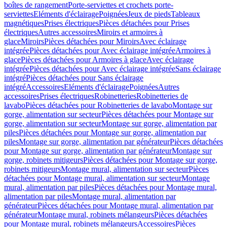
boîtes de rangement
Porte-serviettes et crochets porte-
serviettes
Eléments d'éclairage
Poignées
Jeux de pieds
Tableaux
magnétiques
Prises électriques
Pièces détachées pour Prises
électriques
Autres accessoires
Miroirs et armoires à
glace
Miroirs
Pièces détachées pour Miroirs
Avec éclairage
intégrée
Pièces détachées pour Avec éclairage intégrée
Armoires à
glace
Pièces détachées pour Armoires à glace
Avec éclairage
intégrée
Pièces détachées pour Avec éclairage intégrée
Sans éclairage
intégré
Pièces détachées pour Sans éclairage
intégré
Accessoires
Eléments d'éclairage
Poignées
Autres
accessoires
Prises électriques
Robinetteries
Robinetteries de
lavabo
Pièces détachées pour Robinetteries de lavabo
Montage sur
gorge, alimentation sur secteur
Pièces détachées pour Montage sur
gorge, alimentation sur secteur
Montage sur gorge, alimentation par
piles
Pièces détachées pour Montage sur gorge, alimentation par
piles
Montage sur gorge, alimentation par générateur
Pièces détachées
pour Montage sur gorge, alimentation par générateur
Montage sur
gorge, robinets mitigeurs
Pièces détachées pour Montage sur gorge,
robinets mitigeurs
Montage mural, alimentation sur secteur
Pièces
détachées pour Montage mural, alimentation sur secteur
Montage
mural, alimentation par piles
Pièces détachées pour Montage mural,
alimentation par piles
Montage mural, alimentation par
générateur
Pièces détachées pour Montage mural, alimentation par
générateur
Montage mural, robinets mélangeurs
Pièces détachées
pour Montage mural, robinets mélangeurs
Accessoires
Pièces