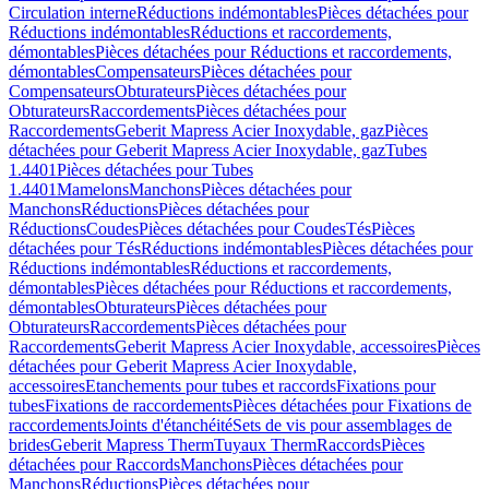
Circulation interne
Réductions indémontables
Pièces détachées pour
Réductions indémontables
Réductions et raccordements,
démontables
Pièces détachées pour Réductions et raccordements,
démontables
Compensateurs
Pièces détachées pour
Compensateurs
Obturateurs
Pièces détachées pour
Obturateurs
Raccordements
Pièces détachées pour
Raccordements
Geberit Mapress Acier Inoxydable, gaz
Pièces
détachées pour Geberit Mapress Acier Inoxydable, gaz
Tubes
1.4401
Pièces détachées pour Tubes
1.4401
Mamelons
Manchons
Pièces détachées pour
Manchons
Réductions
Pièces détachées pour
Réductions
Coudes
Pièces détachées pour Coudes
Tés
Pièces
détachées pour Tés
Réductions indémontables
Pièces détachées pour
Réductions indémontables
Réductions et raccordements,
démontables
Pièces détachées pour Réductions et raccordements,
démontables
Obturateurs
Pièces détachées pour
Obturateurs
Raccordements
Pièces détachées pour
Raccordements
Geberit Mapress Acier Inoxydable, accessoires
Pièces
détachées pour Geberit Mapress Acier Inoxydable,
accessoires
Etanchements pour tubes et raccords
Fixations pour
tubes
Fixations de raccordements
Pièces détachées pour Fixations de
raccordements
Joints d'étanchéité
Sets de vis pour assemblages de
brides
Geberit Mapress Therm
Tuyaux Therm
Raccords
Pièces
détachées pour Raccords
Manchons
Pièces détachées pour
Manchons
Réductions
Pièces détachées pour