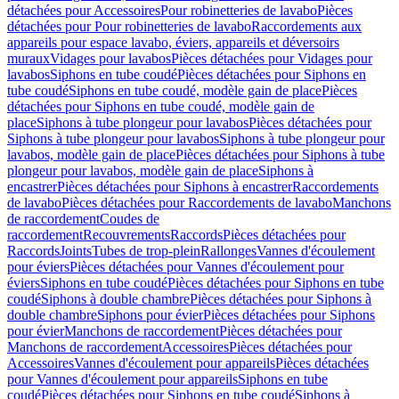
détachées pour Accessoires
Pour robinetteries de lavabo
Pièces
détachées pour Pour robinetteries de lavabo
Raccordements aux
appareils pour espace lavabo, éviers, appareils et déversoirs
muraux
Vidages pour lavabos
Pièces détachées pour Vidages pour
lavabos
Siphons en tube coudé
Pièces détachées pour Siphons en
tube coudé
Siphons en tube coudé, modèle gain de place
Pièces
détachées pour Siphons en tube coudé, modèle gain de
place
Siphons à tube plongeur pour lavabos
Pièces détachées pour
Siphons à tube plongeur pour lavabos
Siphons à tube plongeur pour
lavabos, modèle gain de place
Pièces détachées pour Siphons à tube
plongeur pour lavabos, modèle gain de place
Siphons à
encastrer
Pièces détachées pour Siphons à encastrer
Raccordements
de lavabo
Pièces détachées pour Raccordements de lavabo
Manchons
de raccordement
Coudes de
raccordement
Recouvrements
Raccords
Pièces détachées pour
Raccords
Joints
Tubes de trop-plein
Rallonges
Vannes d'écoulement
pour éviers
Pièces détachées pour Vannes d'écoulement pour
éviers
Siphons en tube coudé
Pièces détachées pour Siphons en tube
coudé
Siphons à double chambre
Pièces détachées pour Siphons à
double chambre
Siphons pour évier
Pièces détachées pour Siphons
pour évier
Manchons de raccordement
Pièces détachées pour
Manchons de raccordement
Accessoires
Pièces détachées pour
Accessoires
Vannes d'écoulement pour appareils
Pièces détachées
pour Vannes d'écoulement pour appareils
Siphons en tube
coudé
Pièces détachées pour Siphons en tube coudé
Siphons à