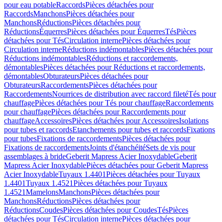
pour eau potable
Raccords
Pièces détachées pour
Raccords
Manchons
Pièces détachées pour
Manchons
Réductions
Pièces détachées pour
Réductions
Équerres
Pièces détachées pour Équerres
Tés
Pièces
détachées pour Tés
Circulation interne
Pièces détachées pour
Circulation interne
Réductions indémontables
Pièces détachées pour
Réductions indémontables
Réductions et raccordements,
démontables
Pièces détachées pour Réductions et raccordements,
démontables
Obturateurs
Pièces détachées pour
Obturateurs
Raccordements
Pièces détachées pour
Raccordements
Nourrices de distribution avec raccord fileté
Tés pour
chauffage
Pièces détachées pour Tés pour chauffage
Raccordements
pour chauffage
Pièces détachées pour Raccordements pour
chauffage
Accessoires
Pièces détachées pour Accessoires
Isolations
pour tubes et raccords
Etanchements pour tubes et raccords
Fixations
pour tubes
Fixations de raccordements
Pièces détachées pour
Fixations de raccordements
Joints d'étanchéité
Sets de vis pour
assemblages à bride
Geberit Mapress Acier Inoxydable
Geberit
Mapress Acier Inoxydable
Pièces détachées pour Geberit Mapress
Acier Inoxydable
Tuyaux 1.4401
Pièces détachées pour Tuyaux
1.4401
Tuyaux 1.4521
Pièces détachées pour Tuyaux
1.4521
Mamelons
Manchons
Pièces détachées pour
Manchons
Réductions
Pièces détachées pour
Réductions
Coudes
Pièces détachées pour Coudes
Tés
Pièces
détachées pour Tés
Circulation interne
Pièces détachées pour