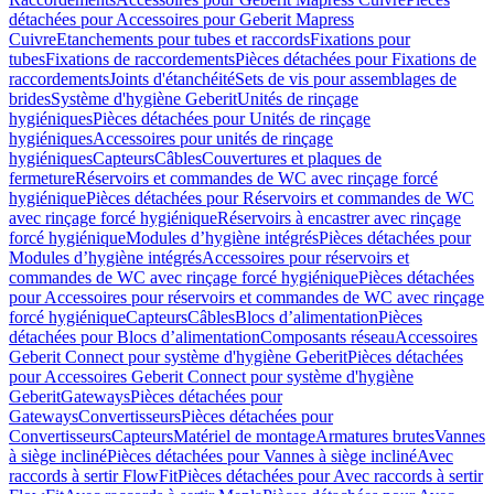
détachées pour Accessoires pour Geberit Mapress
Cuivre
Etanchements pour tubes et raccords
Fixations pour
tubes
Fixations de raccordements
Pièces détachées pour Fixations de
raccordements
Joints d'étanchéité
Sets de vis pour assemblages de
brides
Système d'hygiène Geberit
Unités de rinçage
hygiéniques
Pièces détachées pour Unités de rinçage
hygiéniques
Accessoires pour unités de rinçage
hygiéniques
Capteurs
Câbles
Couvertures et plaques de
fermeture
Réservoirs et commandes de WC avec rinçage forcé
hygiénique
Pièces détachées pour Réservoirs et commandes de WC
avec rinçage forcé hygiénique
Réservoirs à encastrer avec rinçage
forcé hygiénique
Modules d’hygiène intégrés
Pièces détachées pour
Modules d’hygiène intégrés
Accessoires pour réservoirs et
commandes de WC avec rinçage forcé hygiénique
Pièces détachées
pour Accessoires pour réservoirs et commandes de WC avec rinçage
forcé hygiénique
Capteurs
Câbles
Blocs d’alimentation
Pièces
détachées pour Blocs d’alimentation
Composants réseau
Accessoires
Geberit Connect pour système d'hygiène Geberit
Pièces détachées
pour Accessoires Geberit Connect pour système d'hygiène
Geberit
Gateways
Pièces détachées pour
Gateways
Convertisseurs
Pièces détachées pour
Convertisseurs
Capteurs
Matériel de montage
Armatures brutes
Vannes
à siège incliné
Pièces détachées pour Vannes à siège incliné
Avec
raccords à sertir FlowFit
Pièces détachées pour Avec raccords à sertir