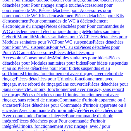
détachées pour Pour rinçage simple touche
Accessoires pour
commandes de WC
Pièces détachées pour Accessoires pour
commandes de WC
Kits d'encastrement
Pièces détachées pour Kits
d'encastrement
Pour commandes de WC à déclenchement
électronique du rinçage
Pièces détachées pour Pour commandes de
WC à déclenchement électronique du rinçage
Modules sanitaires
Geberit Monolith
Modules sanitaires pour WC
Pièces détachées pour
Modules sanitaires pour WC
Pour WC suspendus
Pièces détachées
pour Pour WC suspendus
Pour WC au sol
Pièces détachées pour
Pour WC au sol
Accessoires
Pièces détachées pour
Accessoires
Consommables
Modules sanitaires pour bidets
Pièces
détachées pour Modules sanitaires pour bidets
Pour bidets suspendus
et au sol
Pièces détachées pour Pour bidets suspendus et au
sol
Urinoirs
Urinoirs, fonctionnement avec rinçage, avec rebord de
rinçage
Pièces détachées pour Urinoirs, fonctionnement avec
rinçage, avec rebord de rinçage
Sans couvercle
Pièces détachées pour
Sans couvercle
Urinoirs, fonctionnement avec rinçage, sans rebord
de rinçage
Pièces détachées pour Urinoirs, fonctionnement avec
rinçage, sans rebord de rinçage
Commande d'urinoir apparente ou à
encastrer
Pièces détachées pour Commande d'urinoir apparente ou à
encastrer
Avec commande d'urinoir intégrée
Pièces détachées pour
Avec commande d'urinoir intégrée
Pour commande d'urinoir
intégrée
Pièces détachées pour Pour commande d'urinoir
intégrée
Urinoirs, fonctionnement avec rinçage, avec / pour