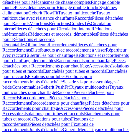
détachées pour Mécanismes de chasse complets
Rinçage double
touche
Pièces détachées pour Rinçage double touche
Systèmes
d'alimentation
Geberit FlowFit
Tuyaux multicouche
Tuyaux
multicouche avec résistance chauffante
Raccords
Pièces détachées
pour Raccords
Manchons
Réductions
Coudes
Tés
Circulation
interne
Pièces détachées pour Circulation interne
Réductions
indémontables
Réductions et raccords, démontables
Pièces détachées
pour Réductions et raccords,
démontables
Obturateurs
Raccordements
Pièces détachées pour
Raccordements
Distributeurs avec raccordement à visser
Répartiteur
avec raccord à sertir
Tés pour chauffage
Réductions et raccordements
pour chauffage, démontables
Raccordements pour chauffage
Pièces
détachées pour Raccordements pour chauffage
Accessoires
Isolations
pour tubes et raccords
Etanchéités pour tubes et raccords
Etanchéités
pour raccords
Fixations pour tubes
Fixations pour
raccordements
Joints d'étanchéité
Sets de vis pour assemblages à
bride
Consommables
Geberit PushFit
Tuyaux multicouches
Tuyaux
multicouches pour chauffage
Raccords
Pièces détachées pour
Raccords
Raccordements
Pièces détachées pour
Raccordements
Raccordements pour chauffage
Pièces détachées pour
Raccordements pour chauffage
Accessoires
Pièces détachées pour
Accessoires
Isolations pour tubes et raccords
Etanchements pour
tubes et raccords
Fixations pour tubes
Fixations de
raccordements
Pièces détachées pour Fixations de
raccordements
Joints d'étanchéité
Geberit Mepla
Tuyaux multicouches