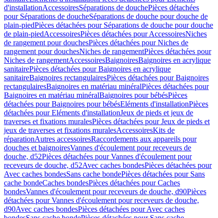
d'installation
Accessoires
Séparations de douche
Pièces détachées
pour Séparations de douche
Séparations de douche pour douche de
plain-pied
Pièces détachées pour Séparations de douche pour douche
de plain-pied
Accessoires
Pièces détachées pour Accessoires
Niches
de rangement pour douches
Pièces détachées pour Niches de
rangement pour douches
Niches de rangement
Pièces détachées pour
Niches de rangement
Accessoires
Baignoires
Baignoires en acrylique
sanitaire
Pièces détachées pour Baignoires en acrylique
sanitaire
Baignoires rectangulaires
Pièces détachées pour Baignoires
rectangulaires
Baignoires en matériau minéral
Pièces détachées pour
Baignoires en matériau minéral
Baignoires pour bébés
Pièces
détachées pour Baignoires pour bébés
Eléments d'installation
Pièces
détachées pour Eléments d'installation
Jeux de pieds et jeux de
traverses et fixations murales
Pièces détachées pour Jeux de pieds et
jeux de traverses et fixations murales
Accessoires
Kits de
réparation
Autres accessoires
Raccordements aux appareils pour
douches et baignoires
Vannes d'écoulement pour receveurs de
douche, d52
Pièces détachées pour Vannes d'écoulement pour
receveurs de douche, d52
Avec caches bondes
Pièces détachées pour
Avec caches bondes
Sans cache bonde
Pièces détachées pour Sans
cache bonde
Caches bondes
Pièces détachées pour Caches
bondes
Vannes d'écoulement pour receveurs de douche, d90
Pièces
détachées pour Vannes d'écoulement pour receveurs de douche,
d90
Avec caches bondes
Pièces détachées pour Avec caches
bondes
Sans cache bonde
Pièces détachées pour Sans cache