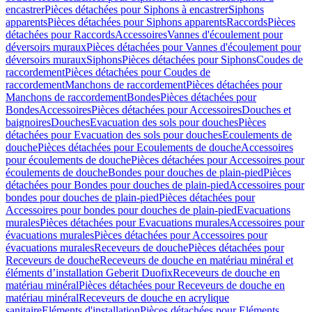
encastrer
Pièces détachées pour Siphons à encastrer
Siphons
apparents
Pièces détachées pour Siphons apparents
Raccords
Pièces
détachées pour Raccords
Accessoires
Vannes d'écoulement pour
déversoirs muraux
Pièces détachées pour Vannes d'écoulement pour
déversoirs muraux
Siphons
Pièces détachées pour Siphons
Coudes de
raccordement
Pièces détachées pour Coudes de
raccordement
Manchons de raccordement
Pièces détachées pour
Manchons de raccordement
Bondes
Pièces détachées pour
Bondes
Accessoires
Pièces détachées pour Accessoires
Douches et
baignoires
Douches
Evacuation des sols pour douches
Pièces
détachées pour Evacuation des sols pour douches
Ecoulements de
douche
Pièces détachées pour Ecoulements de douche
Accessoires
pour écoulements de douche
Pièces détachées pour Accessoires pour
écoulements de douche
Bondes pour douches de plain-pied
Pièces
détachées pour Bondes pour douches de plain-pied
Accessoires pour
bondes pour douches de plain-pied
Pièces détachées pour
Accessoires pour bondes pour douches de plain-pied
Evacuations
murales
Pièces détachées pour Evacuations murales
Accessoires pour
évacuations murales
Pièces détachées pour Accessoires pour
évacuations murales
Receveurs de douche
Pièces détachées pour
Receveurs de douche
Receveurs de douche en matériau minéral et
éléments d’installation Geberit Duofix
Receveurs de douche en
matériau minéral
Pièces détachées pour Receveurs de douche en
matériau minéral
Receveurs de douche en acrylique
sanitaire
Eléments d'installation
Pièces détachées pour Eléments