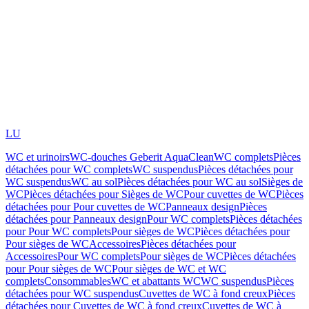
LU
WC et urinoirs
WC-douches Geberit AquaClean
WC complets
Pièces
détachées pour WC complets
WC suspendus
Pièces détachées pour
WC suspendus
WC au sol
Pièces détachées pour WC au sol
Sièges de
WC
Pièces détachées pour Sièges de WC
Pour cuvettes de WC
Pièces
détachées pour Pour cuvettes de WC
Panneaux design
Pièces
détachées pour Panneaux design
Pour WC complets
Pièces détachées
pour Pour WC complets
Pour sièges de WC
Pièces détachées pour
Pour sièges de WC
Accessoires
Pièces détachées pour
Accessoires
Pour WC complets
Pour sièges de WC
Pièces détachées
pour Pour sièges de WC
Pour sièges de WC et WC
complets
Consommables
WC et abattants WC
WC suspendus
Pièces
détachées pour WC suspendus
Cuvettes de WC à fond creux
Pièces
détachées pour Cuvettes de WC à fond creux
Cuvettes de WC à