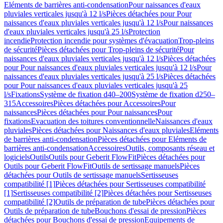
Eléments de barrières anti-condensation
Pour naissances d'eaux
pluviales verticales jusqu'à 12 l/s
Pièces détachées pour Pour
naissances d'eaux pluviales verticales jusqu'à 12 l/s
Pour naissances
d'eaux pluviales verticales jusqu'à 25 l/s
Protection
incendie
Protection incendie pour systèmes d'évacuation
Trop-pleins
de sécurité
Pièces détachées pour Trop-pleins de sécurité
Pour
naissances d'eaux pluviales verticales jusqu'à 12 l/s
Pièces détachées
pour Pour naissances d'eaux pluviales verticales jusqu'à 12 l/s
Pour
naissances d'eaux pluviales verticales jusqu'à 25 l/s
Pièces détachées
pour Pour naissances d'eaux pluviales verticales jusqu'à 25
l/s
Fixations
Système de fixation d40–200
Système de fixation d250–
315
Accessoires
Pièces détachées pour Accessoires
Pour
naissances
Pièces détachées pour Pour naissances
Pour
fixations
Evacuation des toitures conventionnelle
Naissances d'eaux
pluviales
Pièces détachées pour Naissances d'eaux pluviales
Eléments
de barrières anti-condensation
Pièces détachées pour Eléments de
barrières anti-condensation
Accessoires
Outils, composants réseau et
logiciels
Outils
Outils pour Geberit FlowFit
Pièces détachées pour
Outils pour Geberit FlowFit
Outils de sertissage manuels
Pièces
détachées pour Outils de sertissage manuels
Sertisseuses
compatibilité [1]
Pièces détachées pour Sertisseuses compatibilité
[1]
Sertisseuses compatibilité [2]
Pièces détachées pour Sertisseuses
compatibilité [2]
Outils de préparation de tube
Pièces détachées pour
Outils de préparation de tube
Bouchons d'essai de pression
Pièces
détachées pour Bouchons d'essai de pression
Equipements de