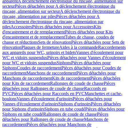
apparent
A déclenchement électronique du rinçage, alimentation sur
secteur
Pièces détachées pour A déclenchement électronique du
rinçage, alimentation sur secteur
A déclenchement électronique du
rinçage, alimentation par piles
Pièces détachées pour A
déclenchement électronique du rinçage, alimentation par
piles
Accessoires
Pièces détachées pour Accessoires
Kits
d'encastrement et de remplacement
Pièces détachées pour Kits
d'encastrement et de remplacement
Tubes de chasse, coudes de
chasse et réductions
Sets de rénovation
Pièces détachées pour Sets de
rénovation
Plaques de fermeture
Aides à la commande
Raccordements
aux appareils pour WC, urinoirs et bidets
Vannes d'écoulement pour
WC et vidoirs suspendus
Pièces détachées pour Vannes d'écoulement
pour WC et vidoirs suspendus
Siphons
Pièces détachées pour
Siphons
Coudes de raccordement
Pièces détachées pour Coudes de
raccordement
Manchons de raccordement
Pièces détachées pour
Manchons de raccordement
Kits de raccordement
Pièces détachées
pour Kits de raccordement
Rallonges de coude de chasse
Pièces
détachées pour Rallonges de coude de chasse
Raccords en
PVC
Pièces détachées pour Raccords en PVC
Manchettes et cache-
boulons
Vannes d'écoulement d'urinoirs
Pièces détachées pour
Vannes d'écoulement d'urinoirs
Siphons d'urinoirs
Pièces détachées
pour Siphons d'urinoirs
Siphons en tube coudé
Pièces détachées pour
Siphons en tube coudé
Rallonges de coude de chasse
Pièces
détachées pour Rallonges de coude de chasse
Manchons de
raccordement
Pièces détachées pour Manchons de