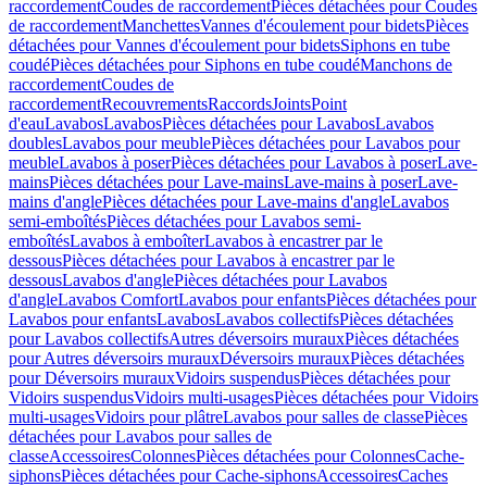
raccordement
Coudes de raccordement
Pièces détachées pour Coudes
de raccordement
Manchettes
Vannes d'écoulement pour bidets
Pièces
détachées pour Vannes d'écoulement pour bidets
Siphons en tube
coudé
Pièces détachées pour Siphons en tube coudé
Manchons de
raccordement
Coudes de
raccordement
Recouvrements
Raccords
Joints
Point
d'eau
Lavabos
Lavabos
Pièces détachées pour Lavabos
Lavabos
doubles
Lavabos pour meuble
Pièces détachées pour Lavabos pour
meuble
Lavabos à poser
Pièces détachées pour Lavabos à poser
Lave-
mains
Pièces détachées pour Lave-mains
Lave-mains à poser
Lave-
mains d'angle
Pièces détachées pour Lave-mains d'angle
Lavabos
semi-emboîtés
Pièces détachées pour Lavabos semi-
emboîtés
Lavabos à emboîter
Lavabos à encastrer par le
dessous
Pièces détachées pour Lavabos à encastrer par le
dessous
Lavabos d'angle
Pièces détachées pour Lavabos
d'angle
Lavabos Comfort
Lavabos pour enfants
Pièces détachées pour
Lavabos pour enfants
Lavabos
Lavabos collectifs
Pièces détachées
pour Lavabos collectifs
Autres déversoirs muraux
Pièces détachées
pour Autres déversoirs muraux
Déversoirs muraux
Pièces détachées
pour Déversoirs muraux
Vidoirs suspendus
Pièces détachées pour
Vidoirs suspendus
Vidoirs multi-usages
Pièces détachées pour Vidoirs
multi-usages
Vidoirs pour plâtre
Lavabos pour salles de classe
Pièces
détachées pour Lavabos pour salles de
classe
Accessoires
Colonnes
Pièces détachées pour Colonnes
Cache-
siphons
Pièces détachées pour Cache-siphons
Accessoires
Caches