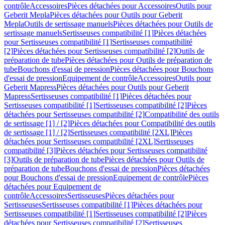
contrôle
Accessoires
Pièces détachées pour Accessoires
Outils pour
Geberit Mepla
Pièces détachées pour Outils pour Geberit
Mepla
Outils de sertissage manuels
Pièces détachées pour Outils de
sertissage manuels
Sertisseuses compatibilité [1]
Pièces détachées
pour Sertisseuses compatibilité [1]
Sertisseuses compatibilité
[2]
Pièces détachées pour Sertisseuses compatibilité [2]
Outils de
préparation de tube
Pièces détachées pour Outils de préparation de
tube
Bouchons d'essai de pression
Pièces détachées pour Bouchons
d'essai de pression
Equipement de contrôle
Accessoires
Outils pour
Geberit Mapress
Pièces détachées pour Outils pour Geberit
Mapress
Sertisseuses compatibilité [1]
Pièces détachées pour
Sertisseuses compatibilité [1]
Sertisseuses compatibilité [2]
Pièces
détachées pour Sertisseuses compatibilité [2]
Compatibilité des outils
de sertissage [1] / [2]
Pièces détachées pour Compatibilité des outils
de sertissage [1] / [2]
Sertisseuses compatibilité [2XL]
Pièces
détachées pour Sertisseuses compatibilité [2XL]
Sertisseuses
compatibilité [3]
Pièces détachées pour Sertisseuses compatibilité
[3]
Outils de préparation de tube
Pièces détachées pour Outils de
préparation de tube
Bouchons d'essai de pression
Pièces détachées
pour Bouchons d'essai de pression
Equipement de contrôle
Pièces
détachées pour Equipement de
contrôle
Accessoires
Sertisseuses
Pièces détachées pour
Sertisseuses
Sertisseuses compatibilité [1]
Pièces détachées pour
Sertisseuses compatibilité [1]
Sertisseuses compatibilité [2]
Pièces
détachées pour Sertisseuses compatibilité [2]
Sertisseuses