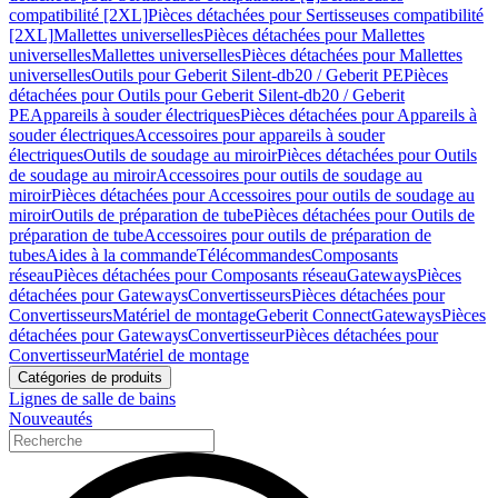
compatibilité [2XL]
Pièces détachées pour Sertisseuses compatibilité
[2XL]
Mallettes universelles
Pièces détachées pour Mallettes
universelles
Mallettes universelles
Pièces détachées pour Mallettes
universelles
Outils pour Geberit Silent-db20 / Geberit PE
Pièces
détachées pour Outils pour Geberit Silent-db20 / Geberit
PE
Appareils à souder électriques
Pièces détachées pour Appareils à
souder électriques
Accessoires pour appareils à souder
électriques
Outils de soudage au miroir
Pièces détachées pour Outils
de soudage au miroir
Accessoires pour outils de soudage au
miroir
Pièces détachées pour Accessoires pour outils de soudage au
miroir
Outils de préparation de tube
Pièces détachées pour Outils de
préparation de tube
Accessoires pour outils de préparation de
tubes
Aides à la commande
Télécommandes
Composants
réseau
Pièces détachées pour Composants réseau
Gateways
Pièces
détachées pour Gateways
Convertisseurs
Pièces détachées pour
Convertisseurs
Matériel de montage
Geberit Connect
Gateways
Pièces
détachées pour Gateways
Convertisseur
Pièces détachées pour
Convertisseur
Matériel de montage
Catégories de produits
Lignes de salle de bains
Nouveautés