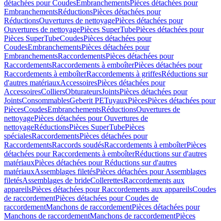
détachées pour Coudes
Embranchements
Pièces détachées pour
Embranchements
Réductions
Pièces détachées pour
Réductions
Ouvertures de nettoyage
Pièces détachées pour
Ouvertures de nettoyage
Pièces SuperTube
Pièces détachées pour
Pièces SuperTube
Coudes
Pièces détachées pour
Coudes
Embranchements
Pièces détachées pour
Embranchements
Raccordements
Pièces détachées pour
Raccordements
Raccordements à emboîter
Pièces détachées pour
Raccordements à emboîter
Raccordements à griffes
Réductions sur
d'autres matériaux
Accessoires
Pièces détachées pour
Accessoires
Colliers
Obturateurs
Joints
Pièces détachées pour
Joints
Consommables
Geberit PE
Tuyaux
Pièces
Pièces détachées pour
Pièces
Coudes
Embranchements
Réductions
Ouvertures de
nettoyage
Pièces détachées pour Ouvertures de
nettoyage
Réductions
Pièces SuperTube
Pièces
spéciales
Raccordements
Pièces détachées pour
Raccordements
Raccords soudés
Raccordements à emboîter
Pièces
détachées pour Raccordements à emboîter
Réductions sur d'autres
matériaux
Pièces détachées pour Réductions sur d'autres
matériaux
Assemblages filetés
Pièces détachées pour Assemblages
filetés
Assemblages de bride
Collerettes
Raccordements aux
appareils
Pièces détachées pour Raccordements aux appareils
Coudes
de raccordement
Pièces détachées pour Coudes de
raccordement
Manchons de raccordement
Pièces détachées pour
Manchons de raccordement
Manchons de raccordement
Pièces