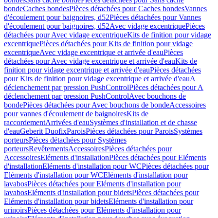
bonde
Caches bondes
Pièces détachées pour Caches bondes
Vannes
d'écoulement pour baignoires, d52
Pièces détachées pour Vannes
d'écoulement pour baignoires, d52
Avec vidage excentrique
Pièces
détachées pour Avec vidage excentrique
Kits de finition pour vidage
excentrique
Pièces détachées pour Kits de finition pour vidage
excentrique
Avec vidage excentrique et arrivée d'eau
Pièces
détachées pour Avec vidage excentrique et arrivée d'eau
Kits de
finition pour vidage excentrique et arrivée d'eau
Pièces détachées
pour Kits de finition pour vidage excentrique et arrivée d'eau
A
déclenchement par pression PushControl
Pièces détachées pour A
déclenchement par pression PushControl
Avec bouchons de
bonde
Pièces détachées pour Avec bouchons de bonde
Accessoires
pour vannes d'écoulement de baignoires
Kits de
raccordement
Arrivées d'eau
Systèmes d'installation et de chasse
d'eau
Geberit Duofix
Parois
Pièces détachées pour Parois
Systèmes
porteurs
Pièces détachées pour Systèmes
porteurs
Revêtements
Accessoires
Pièces détachées pour
Accessoires
Eléments d'installation
Pièces détachées pour Eléments
d'installation
Eléments d'installation pour WC
Pièces détachées pour
Eléments d'installation pour WC
Eléments d'installation pour
lavabos
Pièces détachées pour Eléments d'installation pour
lavabos
Eléments d'installation pour bidets
Pièces détachées pour
Eléments d'installation pour bidets
Eléments d'installation pour
urinoirs
Pièces détachées pour Eléments d'installation pour