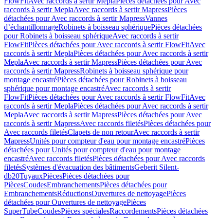
FlowFit
Avec raccords à sertir Mepla
Pièces détachées pour Avec
raccords à sertir Mepla
Avec raccords à sertir Mapress
Pièces
détachées pour Avec raccords à sertir Mapress
Vannes
d’échantillonnage
Robinets à boisseau sphérique
Pièces détachées
pour Robinets à boisseau sphérique
Avec raccords à sertir
FlowFit
Pièces détachées pour Avec raccords à sertir FlowFit
Avec
raccords à sertir Mepla
Pièces détachées pour Avec raccords à sertir
Mepla
Avec raccords à sertir Mapress
Pièces détachées pour Avec
raccords à sertir Mapress
Robinets à boisseau sphérique pour
montage encastré
Pièces détachées pour Robinets à boisseau
sphérique pour montage encastré
Avec raccords à sertir
FlowFit
Pièces détachées pour Avec raccords à sertir FlowFit
Avec
raccords à sertir Mepla
Pièces détachées pour Avec raccords à sertir
Mepla
Avec raccords à sertir Mapress
Pièces détachées pour Avec
raccords à sertir Mapress
Avec raccords filetés
Pièces détachées pour
Avec raccords filetés
Clapets de non retour
Avec raccords à sertir
Mapress
Unités pour compteur d'eau pour montage encastré
Pièces
détachées pour Unités pour compteur d'eau pour montage
encastré
Avec raccords filetés
Pièces détachées pour Avec raccords
filetés
Systèmes d'évacuation des bâtiments
Geberit Silent-
db20
Tuyaux
Pièces
Pièces détachées pour
Pièces
Coudes
Embranchements
Pièces détachées pour
Embranchements
Réductions
Ouvertures de nettoyage
Pièces
détachées pour Ouvertures de nettoyage
Pièces
SuperTube
Coudes
Pièces spéciales
Raccordements
Pièces détachées