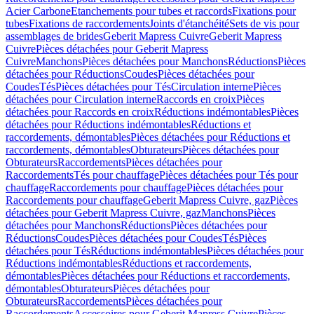
Acier Carbone
Etanchements pour tubes et raccords
Fixations pour
tubes
Fixations de raccordements
Joints d'étanchéité
Sets de vis pour
assemblages de brides
Geberit Mapress Cuivre
Geberit Mapress
Cuivre
Pièces détachées pour Geberit Mapress
Cuivre
Manchons
Pièces détachées pour Manchons
Réductions
Pièces
détachées pour Réductions
Coudes
Pièces détachées pour
Coudes
Tés
Pièces détachées pour Tés
Circulation interne
Pièces
détachées pour Circulation interne
Raccords en croix
Pièces
détachées pour Raccords en croix
Réductions indémontables
Pièces
détachées pour Réductions indémontables
Réductions et
raccordements, démontables
Pièces détachées pour Réductions et
raccordements, démontables
Obturateurs
Pièces détachées pour
Obturateurs
Raccordements
Pièces détachées pour
Raccordements
Tés pour chauffage
Pièces détachées pour Tés pour
chauffage
Raccordements pour chauffage
Pièces détachées pour
Raccordements pour chauffage
Geberit Mapress Cuivre, gaz
Pièces
détachées pour Geberit Mapress Cuivre, gaz
Manchons
Pièces
détachées pour Manchons
Réductions
Pièces détachées pour
Réductions
Coudes
Pièces détachées pour Coudes
Tés
Pièces
détachées pour Tés
Réductions indémontables
Pièces détachées pour
Réductions indémontables
Réductions et raccordements,
démontables
Pièces détachées pour Réductions et raccordements,
démontables
Obturateurs
Pièces détachées pour
Obturateurs
Raccordements
Pièces détachées pour
Raccordements
Accessoires pour Geberit Mapress Cuivre
Pièces