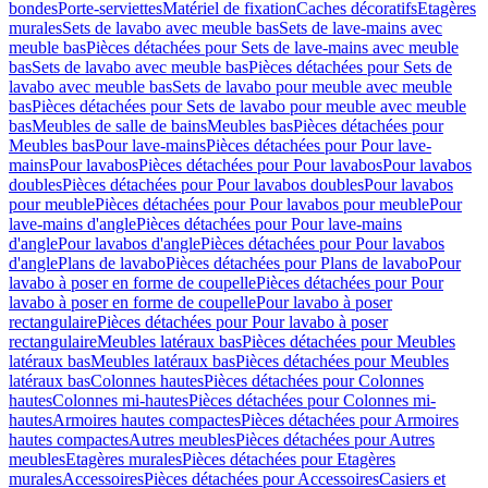
bondes
Porte-serviettes
Matériel de fixation
Caches décoratifs
Etagères
murales
Sets de lavabo avec meuble bas
Sets de lave-mains avec
meuble bas
Pièces détachées pour Sets de lave-mains avec meuble
bas
Sets de lavabo avec meuble bas
Pièces détachées pour Sets de
lavabo avec meuble bas
Sets de lavabo pour meuble avec meuble
bas
Pièces détachées pour Sets de lavabo pour meuble avec meuble
bas
Meubles de salle de bains
Meubles bas
Pièces détachées pour
Meubles bas
Pour lave-mains
Pièces détachées pour Pour lave-
mains
Pour lavabos
Pièces détachées pour Pour lavabos
Pour lavabos
doubles
Pièces détachées pour Pour lavabos doubles
Pour lavabos
pour meuble
Pièces détachées pour Pour lavabos pour meuble
Pour
lave-mains d'angle
Pièces détachées pour Pour lave-mains
d'angle
Pour lavabos d'angle
Pièces détachées pour Pour lavabos
d'angle
Plans de lavabo
Pièces détachées pour Plans de lavabo
Pour
lavabo à poser en forme de coupelle
Pièces détachées pour Pour
lavabo à poser en forme de coupelle
Pour lavabo à poser
rectangulaire
Pièces détachées pour Pour lavabo à poser
rectangulaire
Meubles latéraux bas
Pièces détachées pour Meubles
latéraux bas
Meubles latéraux bas
Pièces détachées pour Meubles
latéraux bas
Colonnes hautes
Pièces détachées pour Colonnes
hautes
Colonnes mi-hautes
Pièces détachées pour Colonnes mi-
hautes
Armoires hautes compactes
Pièces détachées pour Armoires
hautes compactes
Autres meubles
Pièces détachées pour Autres
meubles
Etagères murales
Pièces détachées pour Etagères
murales
Accessoires
Pièces détachées pour Accessoires
Casiers et