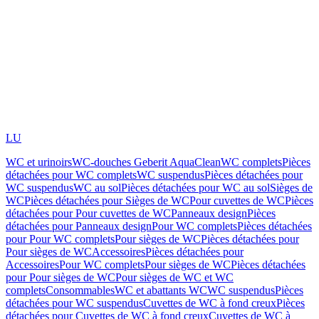
LU
WC et urinoirs
WC-douches Geberit AquaClean
WC complets
Pièces
détachées pour WC complets
WC suspendus
Pièces détachées pour
WC suspendus
WC au sol
Pièces détachées pour WC au sol
Sièges de
WC
Pièces détachées pour Sièges de WC
Pour cuvettes de WC
Pièces
détachées pour Pour cuvettes de WC
Panneaux design
Pièces
détachées pour Panneaux design
Pour WC complets
Pièces détachées
pour Pour WC complets
Pour sièges de WC
Pièces détachées pour
Pour sièges de WC
Accessoires
Pièces détachées pour
Accessoires
Pour WC complets
Pour sièges de WC
Pièces détachées
pour Pour sièges de WC
Pour sièges de WC et WC
complets
Consommables
WC et abattants WC
WC suspendus
Pièces
détachées pour WC suspendus
Cuvettes de WC à fond creux
Pièces
détachées pour Cuvettes de WC à fond creux
Cuvettes de WC à