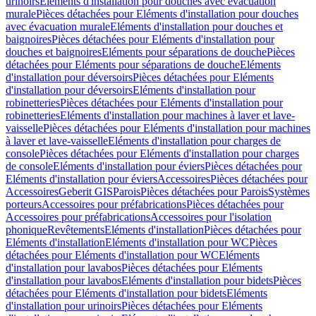
urinoirs
Eléments d'installation pour douches avec évacuation
murale
Pièces détachées pour Eléments d'installation pour douches
avec évacuation murale
Eléments d'installation pour douches et
baignoires
Pièces détachées pour Eléments d'installation pour
douches et baignoires
Eléments pour séparations de douche
Pièces
détachées pour Eléments pour séparations de douche
Eléments
d'installation pour déversoirs
Pièces détachées pour Eléments
d'installation pour déversoirs
Eléments d'installation pour
robinetteries
Pièces détachées pour Eléments d'installation pour
robinetteries
Eléments d'installation pour machines à laver et lave-
vaisselle
Pièces détachées pour Eléments d'installation pour machines
à laver et lave-vaisselle
Eléments d'installation pour charges de
console
Pièces détachées pour Eléments d'installation pour charges
de console
Eléments d'installation pour éviers
Pièces détachées pour
Eléments d'installation pour éviers
Accessoires
Pièces détachées pour
Accessoires
Geberit GIS
Parois
Pièces détachées pour Parois
Systèmes
porteurs
Accessoires pour préfabrications
Pièces détachées pour
Accessoires pour préfabrications
Accessoires pour l'isolation
phonique
Revêtements
Eléments d'installation
Pièces détachées pour
Eléments d'installation
Eléments d'installation pour WC
Pièces
détachées pour Eléments d'installation pour WC
Eléments
d'installation pour lavabos
Pièces détachées pour Eléments
d'installation pour lavabos
Eléments d'installation pour bidets
Pièces
détachées pour Eléments d'installation pour bidets
Eléments
d'installation pour urinoirs
Pièces détachées pour Eléments