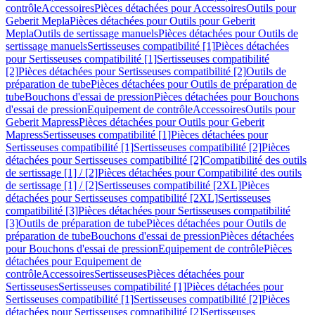
contrôle
Accessoires
Pièces détachées pour Accessoires
Outils pour
Geberit Mepla
Pièces détachées pour Outils pour Geberit
Mepla
Outils de sertissage manuels
Pièces détachées pour Outils de
sertissage manuels
Sertisseuses compatibilité [1]
Pièces détachées
pour Sertisseuses compatibilité [1]
Sertisseuses compatibilité
[2]
Pièces détachées pour Sertisseuses compatibilité [2]
Outils de
préparation de tube
Pièces détachées pour Outils de préparation de
tube
Bouchons d'essai de pression
Pièces détachées pour Bouchons
d'essai de pression
Equipement de contrôle
Accessoires
Outils pour
Geberit Mapress
Pièces détachées pour Outils pour Geberit
Mapress
Sertisseuses compatibilité [1]
Pièces détachées pour
Sertisseuses compatibilité [1]
Sertisseuses compatibilité [2]
Pièces
détachées pour Sertisseuses compatibilité [2]
Compatibilité des outils
de sertissage [1] / [2]
Pièces détachées pour Compatibilité des outils
de sertissage [1] / [2]
Sertisseuses compatibilité [2XL]
Pièces
détachées pour Sertisseuses compatibilité [2XL]
Sertisseuses
compatibilité [3]
Pièces détachées pour Sertisseuses compatibilité
[3]
Outils de préparation de tube
Pièces détachées pour Outils de
préparation de tube
Bouchons d'essai de pression
Pièces détachées
pour Bouchons d'essai de pression
Equipement de contrôle
Pièces
détachées pour Equipement de
contrôle
Accessoires
Sertisseuses
Pièces détachées pour
Sertisseuses
Sertisseuses compatibilité [1]
Pièces détachées pour
Sertisseuses compatibilité [1]
Sertisseuses compatibilité [2]
Pièces
détachées pour Sertisseuses compatibilité [2]
Sertisseuses