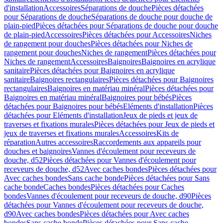
d'installation
Accessoires
Séparations de douche
Pièces détachées
pour Séparations de douche
Séparations de douche pour douche de
plain-pied
Pièces détachées pour Séparations de douche pour douche
de plain-pied
Accessoires
Pièces détachées pour Accessoires
Niches
de rangement pour douches
Pièces détachées pour Niches de
rangement pour douches
Niches de rangement
Pièces détachées pour
Niches de rangement
Accessoires
Baignoires
Baignoires en acrylique
sanitaire
Pièces détachées pour Baignoires en acrylique
sanitaire
Baignoires rectangulaires
Pièces détachées pour Baignoires
rectangulaires
Baignoires en matériau minéral
Pièces détachées pour
Baignoires en matériau minéral
Baignoires pour bébés
Pièces
détachées pour Baignoires pour bébés
Eléments d'installation
Pièces
détachées pour Eléments d'installation
Jeux de pieds et jeux de
traverses et fixations murales
Pièces détachées pour Jeux de pieds et
jeux de traverses et fixations murales
Accessoires
Kits de
réparation
Autres accessoires
Raccordements aux appareils pour
douches et baignoires
Vannes d'écoulement pour receveurs de
douche, d52
Pièces détachées pour Vannes d'écoulement pour
receveurs de douche, d52
Avec caches bondes
Pièces détachées pour
Avec caches bondes
Sans cache bonde
Pièces détachées pour Sans
cache bonde
Caches bondes
Pièces détachées pour Caches
bondes
Vannes d'écoulement pour receveurs de douche, d90
Pièces
détachées pour Vannes d'écoulement pour receveurs de douche,
d90
Avec caches bondes
Pièces détachées pour Avec caches
bondes
Sans cache bonde
Pièces détachées pour Sans cache