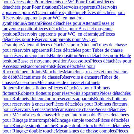
pour Accessoires
Pour eléments de WC
Pour fixations
Pièces
détachées pour Pour fixations
Réservoirs apparents
Réservoirs
apparents pour WC, en matière synthétique
Pièces détachées pour
Réservoirs apparents pour WC, en matière
synthétique
Attenant
Pièces détachées pour Attenant
Basse et
moyenne position
Pièces détachées pour Basse et moyenne
position
Réservoirs apparents pour WC, en céramique
Pièces
détachées pour Réservoirs apparents pour WC, en
céramique
Attenant
Pièces détachées pour Attenant
Tubes de chasse
pour réservoirs apparents
Pièces détachées pour Tubes de chasse
pour réservoirs apparents
Haute position
Pièces détachées pour Haute
position
Basse et moyenne position
Accessoires
Pièces détachées pour
Accessoires
Raccordements
Pièces détachées pour
Raccordements
Joints
Manchettes
Mamelons, rosaces et modérateurs
de débit
Mécanismes de chasse
Réservoirs à encastrer
Tubes de
chasse
Accessoires
Mécanismes de chasse et robinets
flotteurs
Robinets flotteurs
Pièces détachées pour Robinets
flotteurs
Robinets flotteurs pour réservoirs apparents
Pièces détachées
pour Robinets flotteurs pour réservoirs apparents
Robinets flotteurs
pour réservoirs à encastrer
Pièces détachées pour Robinets flotteurs
pour réservoirs à encastrer
Mécanismes de chasse
Pièces détachées
pour Mécanismes de chasse
Rinçage interrompable
Pièces détachées
pour Rinçage interrompable
Rinçage simple touche
Pièces détachées
pour Rinçage simple touche
Rinçage double touche
Pièces détachées
pour Rinçage double touche
Mécanismes de chasse complets
Pièces