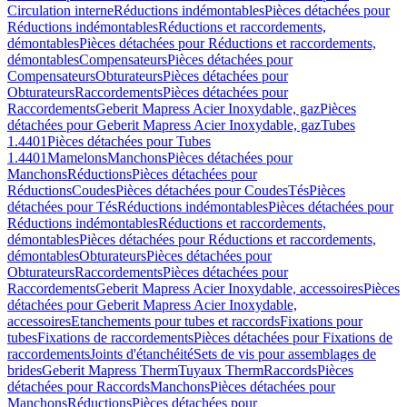
Circulation interne
Réductions indémontables
Pièces détachées pour
Réductions indémontables
Réductions et raccordements,
démontables
Pièces détachées pour Réductions et raccordements,
démontables
Compensateurs
Pièces détachées pour
Compensateurs
Obturateurs
Pièces détachées pour
Obturateurs
Raccordements
Pièces détachées pour
Raccordements
Geberit Mapress Acier Inoxydable, gaz
Pièces
détachées pour Geberit Mapress Acier Inoxydable, gaz
Tubes
1.4401
Pièces détachées pour Tubes
1.4401
Mamelons
Manchons
Pièces détachées pour
Manchons
Réductions
Pièces détachées pour
Réductions
Coudes
Pièces détachées pour Coudes
Tés
Pièces
détachées pour Tés
Réductions indémontables
Pièces détachées pour
Réductions indémontables
Réductions et raccordements,
démontables
Pièces détachées pour Réductions et raccordements,
démontables
Obturateurs
Pièces détachées pour
Obturateurs
Raccordements
Pièces détachées pour
Raccordements
Geberit Mapress Acier Inoxydable, accessoires
Pièces
détachées pour Geberit Mapress Acier Inoxydable,
accessoires
Etanchements pour tubes et raccords
Fixations pour
tubes
Fixations de raccordements
Pièces détachées pour Fixations de
raccordements
Joints d'étanchéité
Sets de vis pour assemblages de
brides
Geberit Mapress Therm
Tuyaux Therm
Raccords
Pièces
détachées pour Raccords
Manchons
Pièces détachées pour
Manchons
Réductions
Pièces détachées pour