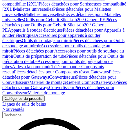
compatibilité [2XL]
Pièces détachées pour Sertisseuses compatibilité
[2XL]
Mallettes universelles
Pièces détachées pour Mallettes
universelles
Mallettes universelles
Pièces détachées pour Mallettes
universelles
Outils pour Geberit Silent-db20 / Geberit PE
Pièces
détachées pour Outils pour Geberit Silent-db20 / Geberit
PE
Appareils à souder électriques
Pièces détachées pour Appareils à
souder électriques
Accessoires pour appareils à souder
électriques
Outils de soudage au miroir
Pièces détachées pour Outils
de soudage au miroir
Accessoires pour outils de soudage au
miroir
Pièces détachées pour Accessoires pour outils de soudage au
miroir
Outils de préparation de tube
Pièces détachées pour Outils de
préparation de tube
Accessoires pour outils de préparation de
tubes
Aides à la commande
Télécommandes
Composants
réseau
Pièces détachées pour Composants réseau
Gateways
Pièces
détachées pour Gateways
Convertisseurs
Pièces détachées pour
Convertisseurs
Matériel de montage
Geberit Connect
Gateways
Pièces
détachées pour Gateways
Convertisseur
Pièces détachées pour
Convertisseur
Matériel de montage
Catégories de produits
Lignes de salle de bains
Nouveautés