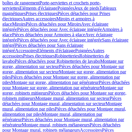
boîtes de rangement
Porte-serviettes et crochets porte-
serviettes
Eléments d'éclairage
Poignées
Jeux de pieds
Tableaux
magnétiques
Prises électriques
Pièces détachées pour Prises
électriques
Autres accessoires
Miroirs et armoires à
glace
Miroirs
Pièces détachées pour Miroirs
Avec éclairage
intégrée
Pièces détachées pour Avec éclairage intégrée
Armoires à
glace
Pièces détachées pour Armoires à glace
Avec éclairage
intégrée
Pièces détachées pour Avec éclairage intégrée
Sans éclairage
intégré
Pièces détachées pour Sans éclairage
intégré
Accessoires
Eléments d'éclairage
Poignées
Autres
accessoires
Prises électriques
Robinetteries
Robinetteries de
lavabo
Pièces détachées pour Robinetteries de lavabo
Montage sur
gorge, alimentation sur secteur
Pièces détachées pour Montage sur
gorge, alimentation sur secteur
Montage sur gorge, alimentation par
piles
Pièces détachées pour Montage sur gorge, alimentation par
piles
Montage sur gorge, alimentation par générateur
Pièces détachées
pour Montage sur gorge, alimentation par générateur
Montage sur
gorge, robinets mitigeurs
Pièces détachées pour Montage sur gorge,
robinets mitigeurs
Montage mural, alimentation sur secteur
Pièces
détachées pour Montage mural, alimentation sur secteur
Montage
mural, alimentation par piles
Pièces détachées pour Montage mural,
alimentation par piles
Montage mural, alimentation par
générateur
Pièces détachées pour Montage mural, alimentation par
générateur
Montage mural, robinets mélangeurs
Pièces détachées
pour Montage mural, robinets mélangeurs
Accessoires
Pièces