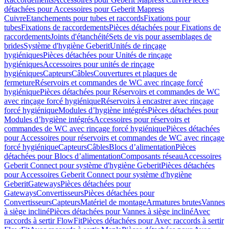
détachées pour Accessoires pour Geberit Mapress
Cuivre
Etanchements pour tubes et raccords
Fixations pour
tubes
Fixations de raccordements
Pièces détachées pour Fixations de
raccordements
Joints d'étanchéité
Sets de vis pour assemblages de
brides
Système d'hygiène Geberit
Unités de rinçage
hygiéniques
Pièces détachées pour Unités de rinçage
hygiéniques
Accessoires pour unités de rinçage
hygiéniques
Capteurs
Câbles
Couvertures et plaques de
fermeture
Réservoirs et commandes de WC avec rinçage forcé
hygiénique
Pièces détachées pour Réservoirs et commandes de WC
avec rinçage forcé hygiénique
Réservoirs à encastrer avec rinçage
forcé hygiénique
Modules d’hygiène intégrés
Pièces détachées pour
Modules d’hygiène intégrés
Accessoires pour réservoirs et
commandes de WC avec rinçage forcé hygiénique
Pièces détachées
pour Accessoires pour réservoirs et commandes de WC avec rinçage
forcé hygiénique
Capteurs
Câbles
Blocs d’alimentation
Pièces
détachées pour Blocs d’alimentation
Composants réseau
Accessoires
Geberit Connect pour système d'hygiène Geberit
Pièces détachées
pour Accessoires Geberit Connect pour système d'hygiène
Geberit
Gateways
Pièces détachées pour
Gateways
Convertisseurs
Pièces détachées pour
Convertisseurs
Capteurs
Matériel de montage
Armatures brutes
Vannes
à siège incliné
Pièces détachées pour Vannes à siège incliné
Avec
raccords à sertir FlowFit
Pièces détachées pour Avec raccords à sertir