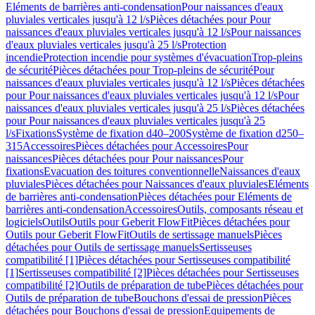
Eléments de barrières anti-condensation
Pour naissances d'eaux
pluviales verticales jusqu'à 12 l/s
Pièces détachées pour Pour
naissances d'eaux pluviales verticales jusqu'à 12 l/s
Pour naissances
d'eaux pluviales verticales jusqu'à 25 l/s
Protection
incendie
Protection incendie pour systèmes d'évacuation
Trop-pleins
de sécurité
Pièces détachées pour Trop-pleins de sécurité
Pour
naissances d'eaux pluviales verticales jusqu'à 12 l/s
Pièces détachées
pour Pour naissances d'eaux pluviales verticales jusqu'à 12 l/s
Pour
naissances d'eaux pluviales verticales jusqu'à 25 l/s
Pièces détachées
pour Pour naissances d'eaux pluviales verticales jusqu'à 25
l/s
Fixations
Système de fixation d40–200
Système de fixation d250–
315
Accessoires
Pièces détachées pour Accessoires
Pour
naissances
Pièces détachées pour Pour naissances
Pour
fixations
Evacuation des toitures conventionnelle
Naissances d'eaux
pluviales
Pièces détachées pour Naissances d'eaux pluviales
Eléments
de barrières anti-condensation
Pièces détachées pour Eléments de
barrières anti-condensation
Accessoires
Outils, composants réseau et
logiciels
Outils
Outils pour Geberit FlowFit
Pièces détachées pour
Outils pour Geberit FlowFit
Outils de sertissage manuels
Pièces
détachées pour Outils de sertissage manuels
Sertisseuses
compatibilité [1]
Pièces détachées pour Sertisseuses compatibilité
[1]
Sertisseuses compatibilité [2]
Pièces détachées pour Sertisseuses
compatibilité [2]
Outils de préparation de tube
Pièces détachées pour
Outils de préparation de tube
Bouchons d'essai de pression
Pièces
détachées pour Bouchons d'essai de pression
Equipements de