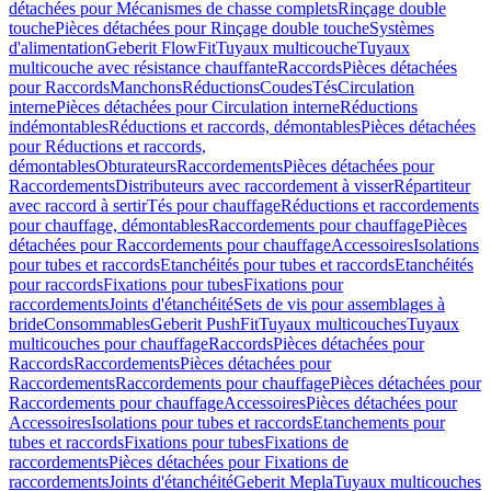
détachées pour Mécanismes de chasse complets
Rinçage double
touche
Pièces détachées pour Rinçage double touche
Systèmes
d'alimentation
Geberit FlowFit
Tuyaux multicouche
Tuyaux
multicouche avec résistance chauffante
Raccords
Pièces détachées
pour Raccords
Manchons
Réductions
Coudes
Tés
Circulation
interne
Pièces détachées pour Circulation interne
Réductions
indémontables
Réductions et raccords, démontables
Pièces détachées
pour Réductions et raccords,
démontables
Obturateurs
Raccordements
Pièces détachées pour
Raccordements
Distributeurs avec raccordement à visser
Répartiteur
avec raccord à sertir
Tés pour chauffage
Réductions et raccordements
pour chauffage, démontables
Raccordements pour chauffage
Pièces
détachées pour Raccordements pour chauffage
Accessoires
Isolations
pour tubes et raccords
Etanchéités pour tubes et raccords
Etanchéités
pour raccords
Fixations pour tubes
Fixations pour
raccordements
Joints d'étanchéité
Sets de vis pour assemblages à
bride
Consommables
Geberit PushFit
Tuyaux multicouches
Tuyaux
multicouches pour chauffage
Raccords
Pièces détachées pour
Raccords
Raccordements
Pièces détachées pour
Raccordements
Raccordements pour chauffage
Pièces détachées pour
Raccordements pour chauffage
Accessoires
Pièces détachées pour
Accessoires
Isolations pour tubes et raccords
Etanchements pour
tubes et raccords
Fixations pour tubes
Fixations de
raccordements
Pièces détachées pour Fixations de
raccordements
Joints d'étanchéité
Geberit Mepla
Tuyaux multicouches