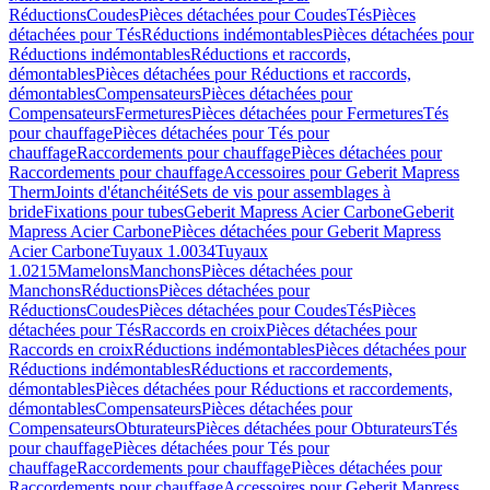
Réductions
Coudes
Pièces détachées pour Coudes
Tés
Pièces
détachées pour Tés
Réductions indémontables
Pièces détachées pour
Réductions indémontables
Réductions et raccords,
démontables
Pièces détachées pour Réductions et raccords,
démontables
Compensateurs
Pièces détachées pour
Compensateurs
Fermetures
Pièces détachées pour Fermetures
Tés
pour chauffage
Pièces détachées pour Tés pour
chauffage
Raccordements pour chauffage
Pièces détachées pour
Raccordements pour chauffage
Accessoires pour Geberit Mapress
Therm
Joints d'étanchéité
Sets de vis pour assemblages à
bride
Fixations pour tubes
Geberit Mapress Acier Carbone
Geberit
Mapress Acier Carbone
Pièces détachées pour Geberit Mapress
Acier Carbone
Tuyaux 1.0034
Tuyaux
1.0215
Mamelons
Manchons
Pièces détachées pour
Manchons
Réductions
Pièces détachées pour
Réductions
Coudes
Pièces détachées pour Coudes
Tés
Pièces
détachées pour Tés
Raccords en croix
Pièces détachées pour
Raccords en croix
Réductions indémontables
Pièces détachées pour
Réductions indémontables
Réductions et raccordements,
démontables
Pièces détachées pour Réductions et raccordements,
démontables
Compensateurs
Pièces détachées pour
Compensateurs
Obturateurs
Pièces détachées pour Obturateurs
Tés
pour chauffage
Pièces détachées pour Tés pour
chauffage
Raccordements pour chauffage
Pièces détachées pour
Raccordements pour chauffage
Accessoires pour Geberit Mapress