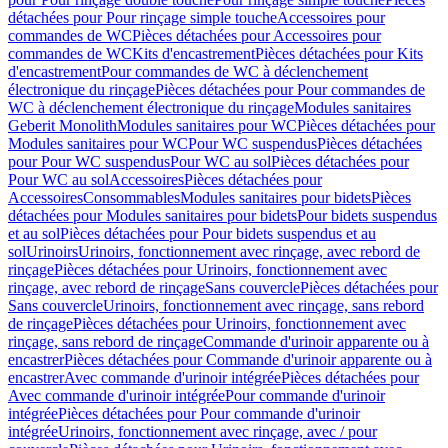
détachées pour Pour rinçage simple touche
Accessoires pour
commandes de WC
Pièces détachées pour Accessoires pour
commandes de WC
Kits d'encastrement
Pièces détachées pour Kits
d'encastrement
Pour commandes de WC à déclenchement
électronique du rinçage
Pièces détachées pour Pour commandes de
WC à déclenchement électronique du rinçage
Modules sanitaires
Geberit Monolith
Modules sanitaires pour WC
Pièces détachées pour
Modules sanitaires pour WC
Pour WC suspendus
Pièces détachées
pour Pour WC suspendus
Pour WC au sol
Pièces détachées pour
Pour WC au sol
Accessoires
Pièces détachées pour
Accessoires
Consommables
Modules sanitaires pour bidets
Pièces
détachées pour Modules sanitaires pour bidets
Pour bidets suspendus
et au sol
Pièces détachées pour Pour bidets suspendus et au
sol
Urinoirs
Urinoirs, fonctionnement avec rinçage, avec rebord de
rinçage
Pièces détachées pour Urinoirs, fonctionnement avec
rinçage, avec rebord de rinçage
Sans couvercle
Pièces détachées pour
Sans couvercle
Urinoirs, fonctionnement avec rinçage, sans rebord
de rinçage
Pièces détachées pour Urinoirs, fonctionnement avec
rinçage, sans rebord de rinçage
Commande d'urinoir apparente ou à
encastrer
Pièces détachées pour Commande d'urinoir apparente ou à
encastrer
Avec commande d'urinoir intégrée
Pièces détachées pour
Avec commande d'urinoir intégrée
Pour commande d'urinoir
intégrée
Pièces détachées pour Pour commande d'urinoir
intégrée
Urinoirs, fonctionnement avec rinçage, avec / pour