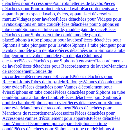
détachées pour Accessoires
Pour robinetteries de lavabo
Pièces
détachées pour Pour robinetteries de lavabo
Raccordements aux
appareils pour espace lavabo, éviers, appareils et déversoirs
muraux
Vidages pour lavabos
Pièces détachées pour Vidages pour
lavabos
Siphons en tube coudé
Pièces détachées pour Siphons en
tube coudé
Siphons en tube coudé, modèle gain de place
Pièces
détachées pour Siphons en tube coudé, modèle gain de
place
Siphons à tube plongeur pour lavabos
Pièces détachées pour
Siphons à tube plongeur pour lavabos
Siphons à tube plongeur pour
lavabos, modèle gain de place
Pièces détachées pour Siphons à tube
plongeur pour lavabos, modèle gain de place
Siphons à
encastrer
Pièces détachées pour Siphons à encastrer
Raccordements
de lavabo
Pièces détachées pour Raccordements de lavabo
Manchons
de raccordement
Coudes de
raccordement
Recouvrements
Raccords
Pièces détachées pour
Raccords
Joints
Tubes de trop-plein
Rallonges
Vannes d'écoulement
pour éviers
Pièces détachées pour Vannes d'écoulement pour
éviers
Siphons en tube coudé
Pièces détachées pour Siphons en tube
coudé
Siphons à double chambre
Pièces détachées pour Siphons à
double chambre
Siphons pour évier
Pièces détachées pour Siphons
pour évier
Manchons de raccordement
Pièces détachées pour
Manchons de raccordement
Accessoires
Pièces détachées pour
Accessoires
Vannes d'écoulement pour appareils
Pièces détachées
pour Vannes d'écoulement pour appareils
Siphons en tube
coudé
Pièces détachées pour Siphons en tube coudé
Siphons à