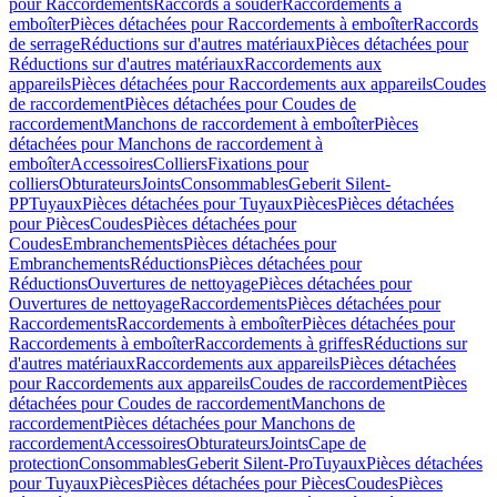
pour Raccordements
Raccords à souder
Raccordements à
emboîter
Pièces détachées pour Raccordements à emboîter
Raccords
de serrage
Réductions sur d'autres matériaux
Pièces détachées pour
Réductions sur d'autres matériaux
Raccordements aux
appareils
Pièces détachées pour Raccordements aux appareils
Coudes
de raccordement
Pièces détachées pour Coudes de
raccordement
Manchons de raccordement à emboîter
Pièces
détachées pour Manchons de raccordement à
emboîter
Accessoires
Colliers
Fixations pour
colliers
Obturateurs
Joints
Consommables
Geberit Silent-
PP
Tuyaux
Pièces détachées pour Tuyaux
Pièces
Pièces détachées
pour Pièces
Coudes
Pièces détachées pour
Coudes
Embranchements
Pièces détachées pour
Embranchements
Réductions
Pièces détachées pour
Réductions
Ouvertures de nettoyage
Pièces détachées pour
Ouvertures de nettoyage
Raccordements
Pièces détachées pour
Raccordements
Raccordements à emboîter
Pièces détachées pour
Raccordements à emboîter
Raccordements à griffes
Réductions sur
d'autres matériaux
Raccordements aux appareils
Pièces détachées
pour Raccordements aux appareils
Coudes de raccordement
Pièces
détachées pour Coudes de raccordement
Manchons de
raccordement
Pièces détachées pour Manchons de
raccordement
Accessoires
Obturateurs
Joints
Cape de
protection
Consommables
Geberit Silent-Pro
Tuyaux
Pièces détachées
pour Tuyaux
Pièces
Pièces détachées pour Pièces
Coudes
Pièces