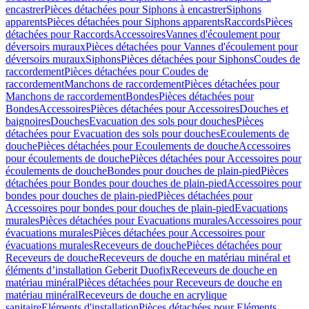
encastrer
Pièces détachées pour Siphons à encastrer
Siphons
apparents
Pièces détachées pour Siphons apparents
Raccords
Pièces
détachées pour Raccords
Accessoires
Vannes d'écoulement pour
déversoirs muraux
Pièces détachées pour Vannes d'écoulement pour
déversoirs muraux
Siphons
Pièces détachées pour Siphons
Coudes de
raccordement
Pièces détachées pour Coudes de
raccordement
Manchons de raccordement
Pièces détachées pour
Manchons de raccordement
Bondes
Pièces détachées pour
Bondes
Accessoires
Pièces détachées pour Accessoires
Douches et
baignoires
Douches
Evacuation des sols pour douches
Pièces
détachées pour Evacuation des sols pour douches
Ecoulements de
douche
Pièces détachées pour Ecoulements de douche
Accessoires
pour écoulements de douche
Pièces détachées pour Accessoires pour
écoulements de douche
Bondes pour douches de plain-pied
Pièces
détachées pour Bondes pour douches de plain-pied
Accessoires pour
bondes pour douches de plain-pied
Pièces détachées pour
Accessoires pour bondes pour douches de plain-pied
Evacuations
murales
Pièces détachées pour Evacuations murales
Accessoires pour
évacuations murales
Pièces détachées pour Accessoires pour
évacuations murales
Receveurs de douche
Pièces détachées pour
Receveurs de douche
Receveurs de douche en matériau minéral et
éléments d’installation Geberit Duofix
Receveurs de douche en
matériau minéral
Pièces détachées pour Receveurs de douche en
matériau minéral
Receveurs de douche en acrylique
sanitaire
Eléments d'installation
Pièces détachées pour Eléments