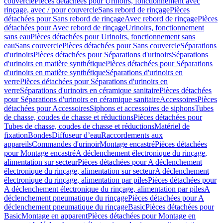
couvercle
Pièces détachées pour Urinoirs, fonctionnement avec
rinçage, avec / pour couvercle
Sans rebord de rinçage
Pièces
détachées pour Sans rebord de rinçage
Avec rebord de rinçage
Pièces
détachées pour Avec rebord de rinçage
Urinoirs, fonctionnement
sans eau
Pièces détachées pour Urinoirs, fonctionnement sans
eau
Sans couvercle
Pièces détachées pour Sans couvercle
Séparations
d'urinoirs
Pièces détachées pour Séparations d'urinoirs
Séparations
d'urinoirs en matière synthétique
Pièces détachées pour Séparations
d'urinoirs en matière synthétique
Séparations d'urinoirs en
verre
Pièces détachées pour Séparations d'urinoirs en
verre
Séparations d'urinoirs en céramique sanitaire
Pièces détachées
pour Séparations d'urinoirs en céramique sanitaire
Accessoires
Pièces
détachées pour Accessoires
Siphons et accessoires de siphons
Tubes
de chasse, coudes de chasse et réductions
Pièces détachées pour
Tubes de chasse, coudes de chasse et réductions
Matériel de
fixation
Bondes
Diffuseur d’eau
Raccordements aux
appareils
Commandes d'urinoir
Montage encastré
Pièces détachées
pour Montage encastré
A déclenchement électronique du rinçage,
alimentation sur secteur
Pièces détachées pour A déclenchement
électronique du rinçage, alimentation sur secteur
A déclenchement
électronique du rinçage, alimentation par piles
Pièces détachées pour
A déclenchement électronique du rinçage, alimentation par piles
A
déclenchement pneumatique du rinçage
Pièces détachées pour A
déclenchement pneumatique du rinçage
Basic
Pièces détachées pour
Basic
Montage en apparent
Pièces détachées pour Montage en