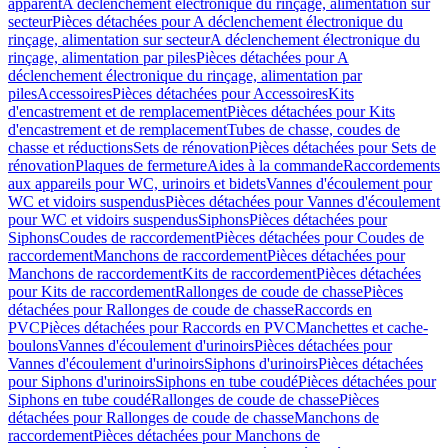
apparent
A déclenchement électronique du rinçage, alimentation sur
secteur
Pièces détachées pour A déclenchement électronique du
rinçage, alimentation sur secteur
A déclenchement électronique du
rinçage, alimentation par piles
Pièces détachées pour A
déclenchement électronique du rinçage, alimentation par
piles
Accessoires
Pièces détachées pour Accessoires
Kits
d'encastrement et de remplacement
Pièces détachées pour Kits
d'encastrement et de remplacement
Tubes de chasse, coudes de
chasse et réductions
Sets de rénovation
Pièces détachées pour Sets de
rénovation
Plaques de fermeture
Aides à la commande
Raccordements
aux appareils pour WC, urinoirs et bidets
Vannes d'écoulement pour
WC et vidoirs suspendus
Pièces détachées pour Vannes d'écoulement
pour WC et vidoirs suspendus
Siphons
Pièces détachées pour
Siphons
Coudes de raccordement
Pièces détachées pour Coudes de
raccordement
Manchons de raccordement
Pièces détachées pour
Manchons de raccordement
Kits de raccordement
Pièces détachées
pour Kits de raccordement
Rallonges de coude de chasse
Pièces
détachées pour Rallonges de coude de chasse
Raccords en
PVC
Pièces détachées pour Raccords en PVC
Manchettes et cache-
boulons
Vannes d'écoulement d'urinoirs
Pièces détachées pour
Vannes d'écoulement d'urinoirs
Siphons d'urinoirs
Pièces détachées
pour Siphons d'urinoirs
Siphons en tube coudé
Pièces détachées pour
Siphons en tube coudé
Rallonges de coude de chasse
Pièces
détachées pour Rallonges de coude de chasse
Manchons de
raccordement
Pièces détachées pour Manchons de