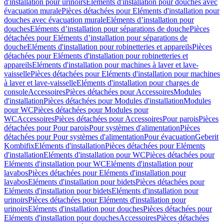
d'installation pour urinoirs
Eléments d'installation pour douches avec
évacuation murale
Pièces détachées pour Eléments d'installation pour
douches avec évacuation murale
Eléments d’installation pour
douches
Eléments d’installation pour séparations de douche
Pièces
détachées pour Eléments d’installation pour séparations de
douche
Eléments d'installation pour robinetteries et appareils
Pièces
détachées pour Eléments d'installation pour robinetteries et
appareils
Eléments d'installation pour machines à laver et lave-
vaisselle
Pièces détachées pour Eléments d'installation pour machines
à laver et lave-vaisselle
Eléments d'installation pour charges de
console
Accessoires
Pièces détachées pour Accessoires
Modules
d'installation
Pièces détachées pour Modules d'installation
Modules
pour WC
Pièces détachées pour Modules pour
WC
Accessoires
Pièces détachées pour Accessoires
Pour parois
Pièces
détachées pour Pour parois
Pour systèmes d'alimentation
Pièces
détachées pour Pour systèmes d'alimentation
Pour évacuation
Geberit
Kombifix
Eléments d'installation
Pièces détachées pour Eléments
d'installation
Eléments d'installation pour WC
Pièces détachées pour
Eléments d'installation pour WC
Eléments d'installation pour
lavabos
Pièces détachées pour Eléments d'installation pour
lavabos
Eléments d'installation pour bidets
Pièces détachées pour
Eléments d'installation pour bidets
Eléments d'installation pour
urinoirs
Pièces détachées pour Eléments d'installation pour
urinoirs
Eléments d'installation pour douches
Pièces détachées pour
Eléments d'installation pour douches
Accessoires
Pièces détachées