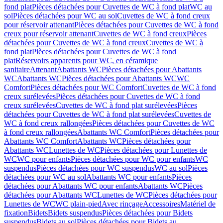
fond plat
Pièces détachées pour Cuvettes de WC à fond plat
WC au
sol
Pièces détachées pour WC au sol
Cuvettes de WC à fond creux
pour réservoir attenant
Pièces détachées pour Cuvettes de WC à fond
creux pour réservoir attenant
Cuvettes de WC à fond creux
Pièces
détachées pour Cuvettes de WC à fond creux
Cuvettes de WC à
fond plat
Pièces détachées pour Cuvettes de WC à fond
plat
Réservoirs apparents pour WC, en céramique
sanitaire
Attenant
Abattants WC
Pièces détachées pour Abattants
WC
Abattants WC
Pièces détachées pour Abattants WC
WC
Comfort
Pièces détachées pour WC Comfort
Cuvettes de WC à fond
creux surélevées
Pièces détachées pour Cuvettes de WC à fond
creux surélevées
Cuvettes de WC à fond plat surélevées
Pièces
détachées pour Cuvettes de WC à fond plat surélevées
Cuvettes de
WC à fond creux rallongées
Pièces détachées pour Cuvettes de WC
à fond creux rallongées
Abattants WC Comfort
Pièces détachées pour
Abattants WC Comfort
Abattants WC
Pièces détachées pour
Abattants WC
Lunettes de WC
Pièces détachées pour Lunettes de
WC
WC pour enfants
Pièces détachées pour WC pour enfants
WC
suspendus
Pièces détachées pour WC suspendus
WC au sol
Pièces
détachées pour WC au sol
Abattants WC pour enfants
Pièces
détachées pour Abattants WC pour enfants
Abattants WC
Pièces
détachées pour Abattants WC
Lunettes de WC
Pièces détachées pour
Lunettes de WC
WC plain-pied
Avec rinçage
Accessoires
Matériel de
fixation
Bidets
Bidets suspendus
Pièces détachées pour Bidets
suspendus
Bidets au sol
Pièces détachées pour Bidets au