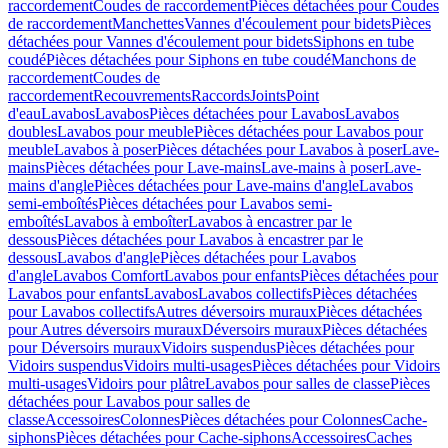
raccordement
Coudes de raccordement
Pièces détachées pour Coudes
de raccordement
Manchettes
Vannes d'écoulement pour bidets
Pièces
détachées pour Vannes d'écoulement pour bidets
Siphons en tube
coudé
Pièces détachées pour Siphons en tube coudé
Manchons de
raccordement
Coudes de
raccordement
Recouvrements
Raccords
Joints
Point
d'eau
Lavabos
Lavabos
Pièces détachées pour Lavabos
Lavabos
doubles
Lavabos pour meuble
Pièces détachées pour Lavabos pour
meuble
Lavabos à poser
Pièces détachées pour Lavabos à poser
Lave-
mains
Pièces détachées pour Lave-mains
Lave-mains à poser
Lave-
mains d'angle
Pièces détachées pour Lave-mains d'angle
Lavabos
semi-emboîtés
Pièces détachées pour Lavabos semi-
emboîtés
Lavabos à emboîter
Lavabos à encastrer par le
dessous
Pièces détachées pour Lavabos à encastrer par le
dessous
Lavabos d'angle
Pièces détachées pour Lavabos
d'angle
Lavabos Comfort
Lavabos pour enfants
Pièces détachées pour
Lavabos pour enfants
Lavabos
Lavabos collectifs
Pièces détachées
pour Lavabos collectifs
Autres déversoirs muraux
Pièces détachées
pour Autres déversoirs muraux
Déversoirs muraux
Pièces détachées
pour Déversoirs muraux
Vidoirs suspendus
Pièces détachées pour
Vidoirs suspendus
Vidoirs multi-usages
Pièces détachées pour Vidoirs
multi-usages
Vidoirs pour plâtre
Lavabos pour salles de classe
Pièces
détachées pour Lavabos pour salles de
classe
Accessoires
Colonnes
Pièces détachées pour Colonnes
Cache-
siphons
Pièces détachées pour Cache-siphons
Accessoires
Caches