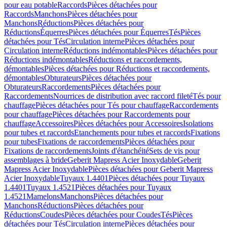
pour eau potable
Raccords
Pièces détachées pour
Raccords
Manchons
Pièces détachées pour
Manchons
Réductions
Pièces détachées pour
Réductions
Équerres
Pièces détachées pour Équerres
Tés
Pièces
détachées pour Tés
Circulation interne
Pièces détachées pour
Circulation interne
Réductions indémontables
Pièces détachées pour
Réductions indémontables
Réductions et raccordements,
démontables
Pièces détachées pour Réductions et raccordements,
démontables
Obturateurs
Pièces détachées pour
Obturateurs
Raccordements
Pièces détachées pour
Raccordements
Nourrices de distribution avec raccord fileté
Tés pour
chauffage
Pièces détachées pour Tés pour chauffage
Raccordements
pour chauffage
Pièces détachées pour Raccordements pour
chauffage
Accessoires
Pièces détachées pour Accessoires
Isolations
pour tubes et raccords
Etanchements pour tubes et raccords
Fixations
pour tubes
Fixations de raccordements
Pièces détachées pour
Fixations de raccordements
Joints d'étanchéité
Sets de vis pour
assemblages à bride
Geberit Mapress Acier Inoxydable
Geberit
Mapress Acier Inoxydable
Pièces détachées pour Geberit Mapress
Acier Inoxydable
Tuyaux 1.4401
Pièces détachées pour Tuyaux
1.4401
Tuyaux 1.4521
Pièces détachées pour Tuyaux
1.4521
Mamelons
Manchons
Pièces détachées pour
Manchons
Réductions
Pièces détachées pour
Réductions
Coudes
Pièces détachées pour Coudes
Tés
Pièces
détachées pour Tés
Circulation interne
Pièces détachées pour