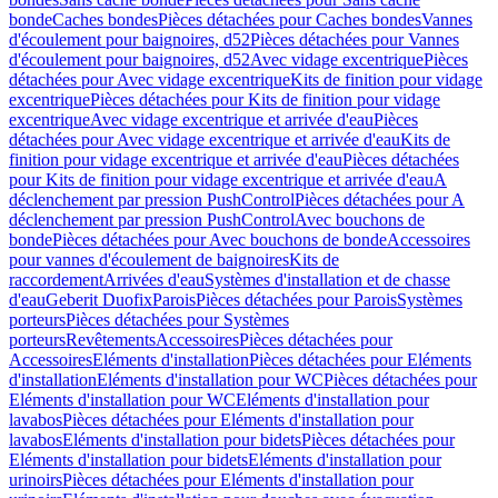
bonde
Caches bondes
Pièces détachées pour Caches bondes
Vannes
d'écoulement pour baignoires, d52
Pièces détachées pour Vannes
d'écoulement pour baignoires, d52
Avec vidage excentrique
Pièces
détachées pour Avec vidage excentrique
Kits de finition pour vidage
excentrique
Pièces détachées pour Kits de finition pour vidage
excentrique
Avec vidage excentrique et arrivée d'eau
Pièces
détachées pour Avec vidage excentrique et arrivée d'eau
Kits de
finition pour vidage excentrique et arrivée d'eau
Pièces détachées
pour Kits de finition pour vidage excentrique et arrivée d'eau
A
déclenchement par pression PushControl
Pièces détachées pour A
déclenchement par pression PushControl
Avec bouchons de
bonde
Pièces détachées pour Avec bouchons de bonde
Accessoires
pour vannes d'écoulement de baignoires
Kits de
raccordement
Arrivées d'eau
Systèmes d'installation et de chasse
d'eau
Geberit Duofix
Parois
Pièces détachées pour Parois
Systèmes
porteurs
Pièces détachées pour Systèmes
porteurs
Revêtements
Accessoires
Pièces détachées pour
Accessoires
Eléments d'installation
Pièces détachées pour Eléments
d'installation
Eléments d'installation pour WC
Pièces détachées pour
Eléments d'installation pour WC
Eléments d'installation pour
lavabos
Pièces détachées pour Eléments d'installation pour
lavabos
Eléments d'installation pour bidets
Pièces détachées pour
Eléments d'installation pour bidets
Eléments d'installation pour
urinoirs
Pièces détachées pour Eléments d'installation pour