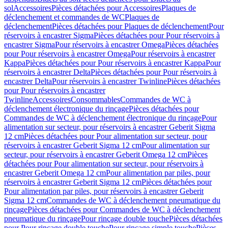
sol
Accessoires
Pièces détachées pour Accessoires
Plaques de
déclenchement et commandes de WC
Plaques de
déclenchement
Pièces détachées pour Plaques de déclenchement
Pour
réservoirs à encastrer Sigma
Pièces détachées pour Pour réservoirs à
encastrer Sigma
Pour réservoirs à encastrer Omega
Pièces détachées
pour Pour réservoirs à encastrer Omega
Pour réservoirs à encastrer
Kappa
Pièces détachées pour Pour réservoirs à encastrer Kappa
Pour
réservoirs à encastrer Delta
Pièces détachées pour Pour réservoirs à
encastrer Delta
Pour réservoirs à encastrer Twinline
Pièces détachées
pour Pour réservoirs à encastrer
Twinline
Accessoires
Consommables
Commandes de WC à
déclenchement électronique du rinçage
Pièces détachées pour
Commandes de WC à déclenchement électronique du rinçage
Pour
alimentation sur secteur, pour réservoirs à encastrer Geberit Sigma
12 cm
Pièces détachées pour Pour alimentation sur secteur, pour
réservoirs à encastrer Geberit Sigma 12 cm
Pour alimentation sur
secteur, pour réservoirs à encastrer Geberit Omega 12 cm
Pièces
détachées pour Pour alimentation sur secteur, pour réservoirs à
encastrer Geberit Omega 12 cm
Pour alimentation par piles, pour
réservoirs à encastrer Geberit Sigma 12 cm
Pièces détachées pour
Pour alimentation par piles, pour réservoirs à encastrer Geberit
Sigma 12 cm
Commandes de WC à déclenchement pneumatique du
rinçage
Pièces détachées pour Commandes de WC à déclenchement
pneumatique du rinçage
Pour rinçage double touche
Pièces détachées
pour Pour rinçage double touche
Pour rinçage simple touche
Pièces