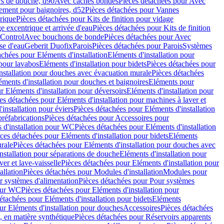
rs de douche, d90
Avec caches bondes
Pièces détachées pour Avec
ement pour baignoires, d52
Pièces détachées pour Vannes
trique
Pièces détachées pour Kits de finition pour vidage
ge excentrique et arrivée d'eau
Pièces détachées pour Kits de finition
hControl
Avec bouchons de bonde
Pièces détachées pour Avec
se d'eau
Geberit Duofix
Parois
Pièces détachées pour Parois
Systèmes
achées pour Eléments d'installation
Eléments d'installation pour
 pour lavabos
Eléments d'installation pour bidets
Pièces détachées pour
nstallation pour douches avec évacuation murale
Pièces détachées
ments d'installation pour douches et baignoires
Eléments pour
r Eléments d'installation pour déversoirs
Eléments d'installation pour
es détachées pour Eléments d'installation pour machines à laver et
installation pour éviers
Pièces détachées pour Eléments d'installation
réfabrications
Pièces détachées pour Accessoires pour
 d'installation pour WC
Pièces détachées pour Eléments d'installation
ces détachées pour Eléments d'installation pour bidets
Eléments
urale
Pièces détachées pour Eléments d'installation pour douches avec
nstallation pour séparations de douche
Eléments d'installation pour
er et lave-vaisselle
Pièces détachées pour Eléments d'installation pour
allation
Pièces détachées pour Modules d'installation
Modules pour
r systèmes d'alimentation
Pièces détachées pour Pour systèmes
pour WC
Pièces détachées pour Eléments d'installation pour
étachées pour Eléments d'installation pour bidets
Eléments
ur Eléments d'installation pour douches
Accessoires
Pièces détachées
 en matière synthétique
Pièces détachées pour Réservoirs apparents