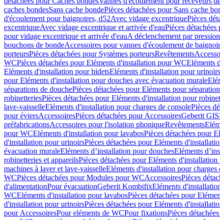
détachées pour Caches bondes
Vannes d'écoulement pour receveurs d
caches bondes
Sans cache bonde
Pièces détachées pour Sans cache bo
d'écoulement pour baignoires, d52
Avec vidage excentrique
Pièces dét
excentrique
Avec vidage excentrique et arrivée d'eau
Pièces détachées 
pour vidage excentrique et arrivée d'eau
A déclenchement par pressio
bouchons de bonde
Accessoires pour vannes d'écoulement de baignoi
porteurs
Pièces détachées pour Systèmes porteurs
Revêtements
Accesso
WC
Pièces détachées pour Eléments d'installation pour WC
Eléments d
Eléments d'installation pour bidets
Eléments d'installation pour urinoir
pour Eléments d'installation pour douches avec évacuation murale
Elé
séparations de douche
Pièces détachées pour Eléments pour séparatio
robinetteries
Pièces détachées pour Eléments d'installation pour robinet
lave-vaisselle
Eléments d'installation pour charges de console
Pièces dé
pour éviers
Accessoires
Pièces détachées pour Accessoires
Geberit GIS
préfabrications
Accessoires pour l'isolation phonique
Revêtements
Eléme
pour WC
Eléments d'installation pour lavabos
Pièces détachées pour El
d'installation pour urinoirs
Pièces détachées pour Eléments d'installatio
évacuation murale
Eléments d’installation pour douches
Eléments d’ins
robinetteries et appareils
Pièces détachées pour Eléments d'installation 
machines à laver et lave-vaisselle
Eléments d'installation pour charges
WC
Pièces détachées pour Modules pour WC
Accessoires
Pièces détac
d'alimentation
Pour évacuation
Geberit Kombifix
Eléments d'installatio
WC
Eléments d'installation pour lavabos
Pièces détachées pour Elément
d'installation pour urinoirs
Pièces détachées pour Eléments d'installatio
pour Accessoires
Pour eléments de WC
Pour fixations
Pièces détachées