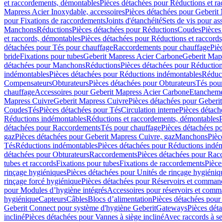
et raccordements, démontables
Pièces détachées pour Réductions et r
Mapress Acier Inoxydable, accessoires
Pièces détachées pour Geberit 
pour Fixations de raccordements
Joints d'étanchéité
Sets de vis pour a
Manchons
Réductions
Pièces détachées pour Réductions
Coudes
Pièces
et raccords, démontables
Pièces détachées pour Réductions et raccord
détachées pour Tés pour chauffage
Raccordements pour chauffage
Piè
bride
Fixations pour tubes
Geberit Mapress Acier Carbone
Geberit Map
détachées pour Manchons
Réductions
Pièces détachées pour Réductio
indémontables
Pièces détachées pour Réductions indémontables
Réduct
Compensateurs
Obturateurs
Pièces détachées pour Obturateurs
Tés pou
chauffage
Accessoires pour Geberit Mapress Acier Carbone
Etanchemen
Mapress Cuivre
Geberit Mapress Cuivre
Pièces détachées pour Geberi
Coudes
Tés
Pièces détachées pour Tés
Circulation interne
Pièces détach
Réductions indémontables
Réductions et raccordements, démontables
détachées pour Raccordements
Tés pour chauffage
Pièces détachées p
gaz
Pièces détachées pour Geberit Mapress Cuivre, gaz
Manchons
Pièc
Tés
Réductions indémontables
Pièces détachées pour Réductions indé
détachées pour Obturateurs
Raccordements
Pièces détachées pour Rac
tubes et raccords
Fixations pour tubes
Fixations de raccordements
Pièce
rinçage hygiéniques
Pièces détachées pour Unités de rinçage hygiéniq
rinçage forcé hygiénique
Pièces détachées pour Réservoirs et comman
pour Modules d’hygiène intégrés
Accessoires pour réservoirs et com
hygiénique
Capteurs
Câbles
Blocs d’alimentation
Pièces détachées pour
Geberit Connect pour système d'hygiène Geberit
Gateways
Pièces dét
incliné
Pièces détachées pour Vannes à siège incliné
Avec raccords à se