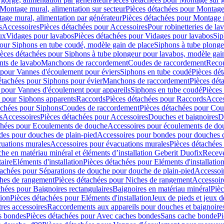
Montage mural, alimentation sur secteur
Pièces détachées pour Montage 
age mural, alimentation par générateur
Pièces détachées pour Montage m
s
Accessoires
Pièces détachées pour Accessoires
Pour robinetteries de la
ux
Vidages pour lavabos
Pièces détachées pour Vidages pour lavabos
Sip
our Siphons en tube coudé, modèle gain de place
Siphons à tube plonge
ièces détachées pour Siphons à tube plongeur pour lavabos, modèle gai
nts de lavabo
Manchons de raccordement
Coudes de raccordement
Reco
 pour Vannes d'écoulement pour éviers
Siphons en tube coudé
Pièces dé
étachées pour Siphons pour évier
Manchons de raccordement
Pièces dét
 pour Vannes d'écoulement pour appareils
Siphons en tube coudé
Pièces
s pour Siphons apparents
Raccords
Pièces détachées pour Raccords
Acces
achées pour Siphons
Coudes de raccordement
Pièces détachées pour Co
s
Accessoires
Pièces détachées pour Accessoires
Douches et baignoires
D
chées pour Ecoulements de douche
Accessoires pour écoulements de do
des pour douches de plain-pied
Accessoires pour bondes pour douches d
cuations murales
Accessoires pour évacuations murales
Pièces détachées
e en matériau minéral et éléments d’installation Geberit Duofix
Receve
aire
Eléments d'installation
Pièces détachées pour Eléments d'installatio
tachées pour Séparations de douche pour douche de plain-pied
Accessoi
hes de rangement
Pièces détachées pour Niches de rangement
Accessoir
chées pour Baignoires rectangulaires
Baignoires en matériau minéral
Pièc
tion
Pièces détachées pour Eléments d'installation
Jeux de pieds et jeux d
res accessoires
Raccordements aux appareils pour douches et baignoire
s bondes
Pièces détachées pour Avec caches bondes
Sans cache bonde
Pi