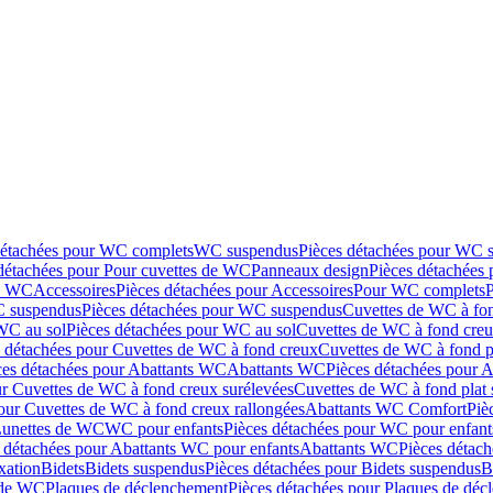
détachées pour WC complets
WC suspendus
Pièces détachées pour WC 
détachées pour Pour cuvettes de WC
Panneaux design
Pièces détachées
de WC
Accessoires
Pièces détachées pour Accessoires
Pour WC complets
 suspendus
Pièces détachées pour WC suspendus
Cuvettes de WC à fo
WC au sol
Pièces détachées pour WC au sol
Cuvettes de WC à fond creux
s détachées pour Cuvettes de WC à fond creux
Cuvettes de WC à fond p
ces détachées pour Abattants WC
Abattants WC
Pièces détachées pour 
ur Cuvettes de WC à fond creux surélevées
Cuvettes de WC à fond plat 
our Cuvettes de WC à fond creux rallongées
Abattants WC Comfort
Piè
Lunettes de WC
WC pour enfants
Pièces détachées pour WC pour enfant
 détachées pour Abattants WC pour enfants
Abattants WC
Pièces détac
ixation
Bidets
Bidets suspendus
Pièces détachées pour Bidets suspendus
B
 de WC
Plaques de déclenchement
Pièces détachées pour Plaques de dé