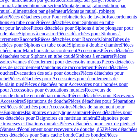
mural, alimentation sur secteur
Montage mural, alimentation par
ural, alimentation par générateur
Montage mural, robinets
vabo
Pièces détachées pour Pour robinetteries de lavabo
Raccordements
hons en tube coudé
Pièces détachées pour Siphons en tube
ur pour lavabos
Pièces détachées pour Siphons à tube plongeur pour
n de place
Siphons à encastrer
Pièces détachées pour Siphons à
uvrements
Raccords
Pièces détachées pour Raccords
Joints
Tubes de
tachées pour Siphons en tube coudé
Siphons à double chambre
Pièces
achées pour Manchons de raccordement
Accessoires
Pièces détachées
 détachées pour Siphons en tube coudé
Siphons à encastrer
Pièces
soires
Vannes d'écoulement pour déversoirs muraux
Pièces détachées
udes de raccordement
Manchons de raccordement
Pièces détachées
ouches
Evacuation des sols pour douches
Pièces détachées pour
uche
Pièces détachées pour Accessoires pour écoulements de
e plain-pied
Pièces détachées pour Accessoires pour bondes pour
 pour Accessoires pour évacuations murales
Receveurs de
urs de douche en matériau minéral
Pièces détachées pour Receveurs
n
Accessoires
Séparations de douche
Pièces détachées pour Séparations
res
Pièces détachées pour Accessoires
Niches de rangement pour
es
Baignoires
Baignoires en acrylique sanitaire
Pièces détachées pour
es détachées pour Baignoires en matériau minéral
Baignoires pour
e traverses et fixations murales
Pièces détachées pour Jeux de pieds et
s
Vannes d'écoulement pour receveurs de douche, d52
Pièces détachées
èces détachées pour Sans cache bonde
Caches bondes
Pièces