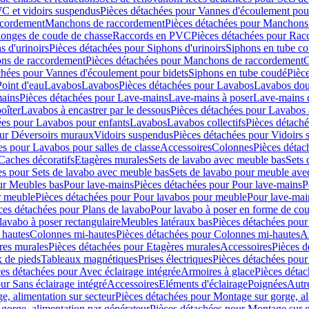
C et vidoirs suspendus
Pièces détachées pour Vannes d'écoulement pou
ccordement
Manchons de raccordement
Pièces détachées pour Manchons
longes de coude de chasse
Raccords en PVC
Pièces détachées pour Ra
s d'urinoirs
Pièces détachées pour Siphons d'urinoirs
Siphons en tube c
ns de raccordement
Pièces détachées pour Manchons de raccordement
C
chées pour Vannes d'écoulement pour bidets
Siphons en tube coudé
Pièc
Point d'eau
Lavabos
Lavabos
Pièces détachées pour Lavabos
Lavabos dou
ains
Pièces détachées pour Lave-mains
Lave-mains à poser
Lave-mains 
oîter
Lavabos à encastrer par le dessous
Pièces détachées pour Lavabos à
ées pour Lavabos pour enfants
Lavabos
Lavabos collectifs
Pièces détaché
our Déversoirs muraux
Vidoirs suspendus
Pièces détachées pour Vidoirs
es pour Lavabos pour salles de classe
Accessoires
Colonnes
Pièces détac
Caches décoratifs
Etagères murales
Sets de lavabo avec meuble bas
Sets 
es pour Sets de lavabo avec meuble bas
Sets de lavabo pour meuble ave
ur Meubles bas
Pour lave-mains
Pièces détachées pour Pour lave-mains
P
r meuble
Pièces détachées pour Pour lavabos pour meuble
Pour lave-mai
ces détachées pour Plans de lavabo
Pour lavabo à poser en forme de cou
lavabo à poser rectangulaire
Meubles latéraux bas
Pièces détachées pour
 hautes
Colonnes mi-hautes
Pièces détachées pour Colonnes mi-hautes
A
res murales
Pièces détachées pour Etagères murales
Accessoires
Pièces d
x de pieds
Tableaux magnétiques
Prises électriques
Pièces détachées pour 
es détachées pour Avec éclairage intégrée
Armoires à glace
Pièces détac
ur Sans éclairage intégré
Accessoires
Eléments d'éclairage
Poignées
Autr
e, alimentation sur secteur
Pièces détachées pour Montage sur gorge, al
gorge, alimentation par générateur
Pièces détachées pour Montage sur g