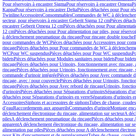
Pour réservoirs à encastrer Sigma
Pour réservoirs à encastrer Omega
Pi
Kappa
Pour réservoirs à encastrer Delta
Pièces détachées pour Pour rés
Twinline
Accessoires
Consommables
Commandes de WC à déclenchemen
secteur, pour réservoirs à encastrer Geberit Sigma 12 cm
Pièces détach
encastrer Geberit Omega 12 cm
Pièces détachées pour Pour alimentati
12 cm
Pièces détachées pour Pour alimentation par piles, pour réservo
à déclenchement pneumatique du rinçage
Pour rinçage double touche
P
pour commandes de WC
Pièces détachées pour Accessoires pour c
rinçage
Pièces détachées pour Pour commandes de WC à déclenchemen
WC
Pour WC suspendus
Pièces détachées pour Pour WC suspendus
P
bidets
Pièces détachées pour Modules sanitaires pour bidets
Pour bidets
rinçage
Pièces détachées pour Urinoirs, fonctionnement avec rinçage, 
rinçage
Pièces détachées pour Urinoirs, fonctionnement avec rinçage, 
commande d'urinoir intégrée
Pièces détachées pour Avec commande d'u
rinçage, avec / pour couvercle
Pièces détachées pour Urinoirs, fonctio
rinçage
Pièces détachées pour Avec rebord de rinçage
Urinoirs, foncti
d'urinoirs
Pièces détachées pour Séparations d'urinoirs
Séparations d'ur
détachées pour Séparations d'urinoirs en verre
Séparations d'urinoirs e
Accessoires
Siphons et accessoires de siphons
Tubes de chasse, coudes
d’eau
Raccordements aux appareils
Commandes d'urinoir
Montage enca
déclenchement électronique du rinçage, alimentation sur secteur
A décl
piles
A déclenchement pneumatique du rinçage
Pièces détachées pour
apparent
A déclenchement électronique du rinçage, alimentation sur se
alimentation par piles
Pièces détachées pour A déclenchement électroni
pour Kits d'encastrement et de remplacement
Tubes de chasse, coudes 