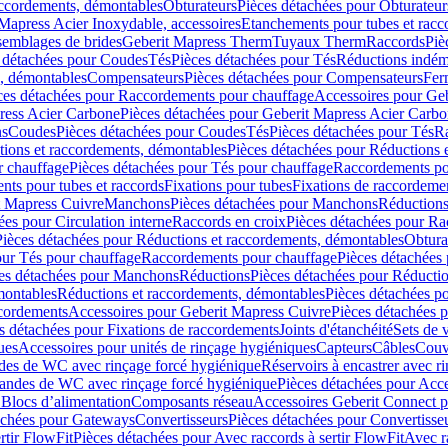
accordements, démontables
Obturateurs
Pièces détachées pour Obturateur
Mapress Acier Inoxydable, accessoires
Etanchements pour tubes et racc
ssemblages de brides
Geberit Mapress Therm
Tuyaux Therm
Raccords
Piè
 détachées pour Coudes
Tés
Pièces détachées pour Tés
Réductions indém
s, démontables
Compensateurs
Pièces détachées pour Compensateurs
Fer
ces détachées pour Raccordements pour chauffage
Accessoires pour Ge
ress Acier Carbone
Pièces détachées pour Geberit Mapress Acier Carb
ns
Coudes
Pièces détachées pour Coudes
Tés
Pièces détachées pour Tés
Ra
ions et raccordements, démontables
Pièces détachées pour Réductions 
r chauffage
Pièces détachées pour Tés pour chauffage
Raccordements po
ts pour tubes et raccords
Fixations pour tubes
Fixations de raccordeme
t Mapress Cuivre
Manchons
Pièces détachées pour Manchons
Réduction
ées pour Circulation interne
Raccords en croix
Pièces détachées pour Ra
Pièces détachées pour Réductions et raccordements, démontables
Obtura
our Tés pour chauffage
Raccordements pour chauffage
Pièces détachées
es détachées pour Manchons
Réductions
Pièces détachées pour Réducti
montables
Réductions et raccordements, démontables
Pièces détachées p
cordements
Accessoires pour Geberit Mapress Cuivre
Pièces détachées 
s détachées pour Fixations de raccordements
Joints d'étanchéité
Sets de 
ues
Accessoires pour unités de rinçage hygiéniques
Capteurs
Câbles
Couve
des de WC avec rinçage forcé hygiénique
Réservoirs à encastrer avec r
mandes de WC avec rinçage forcé hygiénique
Pièces détachées pour Acc
 Blocs d’alimentation
Composants réseau
Accessoires Geberit Connect p
achées pour Gateways
Convertisseurs
Pièces détachées pour Convertisse
rtir FlowFit
Pièces détachées pour Avec raccords à sertir FlowFit
Avec r