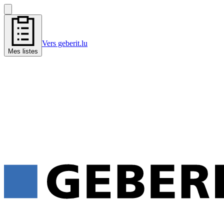
Vers geberit.lu
Mes listes