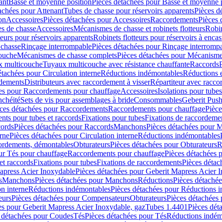
ant
Basse et moyenne position
Pièces détachées pour Basse et moyenne 
achées pour Attenant
Tubes de chasse pour réservoirs apparents
Pièces d
on
Accessoires
Pièces détachées pour Accessoires
Raccordements
Pièces 
s de chasse
Accessoires
Mécanismes de chasse et robinets flotteurs
Robin
eurs pour réservoirs apparents
Robinets flotteurs pour réservoirs à encas
 chasse
Rinçage interrompable
Pièces détachées pour Rinçage interromp
touche
Mécanismes de chasse complets
Pièces détachées pour Mécanisme
 multicouche
Tuyaux multicouche avec résistance chauffante
Raccords
étachées pour Circulation interne
Réductions indémontables
Réductions e
rdements
Distributeurs avec raccordement à visser
Répartiteur avec raccor
es pour Raccordements pour chauffage
Accessoires
Isolations pour tubes
nchéité
Sets de vis pour assemblages à bride
Consommables
Geberit Push
ces détachées pour Raccordements
Raccordements pour chauffage
Pièce
ts pour tubes et raccords
Fixations pour tubes
Fixations de raccordeme
ords
Pièces détachées pour Raccords
Manchons
Pièces détachées pour 
erne
Pièces détachées pour Circulation interne
Réductions indémontables
cordements, démontables
Obturateurs
Pièces détachées pour Obturateurs
R
ur Tés pour chauffage
Raccordements pour chauffage
Pièces détachées 
et raccords
Fixations pour tubes
Fixations de raccordements
Pièces détac
apress Acier Inoxydable
Pièces détachées pour Geberit Mapress Acier 
s
Manchons
Pièces détachées pour Manchons
Réductions
Pièces détaché
on interne
Réductions indémontables
Pièces détachées pour Réductions 
eurs
Pièces détachées pour Compensateurs
Obturateurs
Pièces détachées 
es pour Geberit Mapress Acier Inoxydable, gaz
Tubes 1.4401
Pièces dét
 détachées pour Coudes
Tés
Pièces détachées pour Tés
Réductions indém