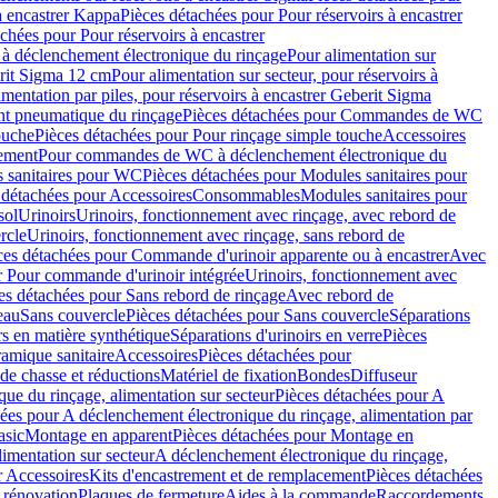
à encastrer Kappa
Pièces détachées pour Pour réservoirs à encastrer
chées pour Pour réservoirs à encastrer
 déclenchement électronique du rinçage
Pour alimentation sur
erit Sigma 12 cm
Pour alimentation sur secteur, pour réservoirs à
imentation par piles, pour réservoirs à encastrer Geberit Sigma
 pneumatique du rinçage
Pièces détachées pour Commandes de WC
ouche
Pièces détachées pour Pour rinçage simple touche
Accessoires
rement
Pour commandes de WC à déclenchement électronique du
 sanitaires pour WC
Pièces détachées pour Modules sanitaires pour
 détachées pour Accessoires
Consommables
Modules sanitaires pour
sol
Urinoirs
Urinoirs, fonctionnement avec rinçage, avec rebord de
rcle
Urinoirs, fonctionnement avec rinçage, sans rebord de
ces détachées pour Commande d'urinoir apparente ou à encastrer
Avec
r Pour commande d'urinoir intégrée
Urinoirs, fonctionnement avec
es détachées pour Sans rebord de rinçage
Avec rebord de
eau
Sans couvercle
Pièces détachées pour Sans couvercle
Séparations
rs en matière synthétique
Séparations d'urinoirs en verre
Pièces
ramique sanitaire
Accessoires
Pièces détachées pour
de chasse et réductions
Matériel de fixation
Bondes
Diffuseur
ue du rinçage, alimentation sur secteur
Pièces détachées pour A
ées pour A déclenchement électronique du rinçage, alimentation par
asic
Montage en apparent
Pièces détachées pour Montage en
imentation sur secteur
A déclenchement électronique du rinçage,
r Accessoires
Kits d'encastrement et de remplacement
Pièces détachées
 rénovation
Plaques de fermeture
Aides à la commande
Raccordements