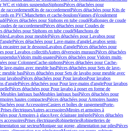
r WC et vidoirs suspendus
Siphons
Pièces détachées pour
 de raccordement
Kits de raccordement
Pièces détachées pour Kits de
ccords en PVC
Manchettes et cache-boulons
Vannes d'écoulement
oudé
Pièces détachées pour Siphons en tube coudé
Rallonges de coude
oudes de raccordement
Pièces détachées pour Coudes de
es détachées pour Siphons en tube coudé
Manchons de
bles
Lavabos pour meuble
Pièces détachées pour Lavabos pour
d'angle
Pièces détachées pour Lave-mains d'angle
Lavabos semi-
 encastrer par le dessous
Lavabos d'angle
Pièces détachées pour
es pour Lavabos collectifs
Autres déversoirs muraux
Pièces détachées
 suspendus
Vidoirs multi-usages
Pièces détachées pour Vidoirs multi-
hées pour Colonnes
Cache-siphons
Pièces détachées pour Cache-
de lave-mains avec meuble bas
Pièces détachées pour Sets de lave-
c meuble bas
Pièces détachées pour Sets de lavabo pour meuble avec
our lavabos
Pièces détachées pour Pour lavabos
Pour lavabos
ns d'angle
Pièces détachées pour Pour lave-mains d'angle
Pour lavabos
pelle
Pièces détachées pour Pour lavabo à poser en forme de
 Meubles latéraux bas
Meubles latéraux bas
Pièces détachées pour
rmoires hautes compactes
Pièces détachées pour Armoires hautes
étachées pour Accessoires
Casiers et boîtes de rangement
Porte-
Prises électriques
Autres accessoires
Miroirs et armoires à
hées pour Armoires à glace
Avec éclairage intégrée
Pièces détachées
es accessoires
Prises électriques
Robinetteries
Robinetteries de
imentation sur secteur
Montage sur gorge, alimentation par piles
Pièces
orge, alimentation par générateur
Montage sur gorge, robinets