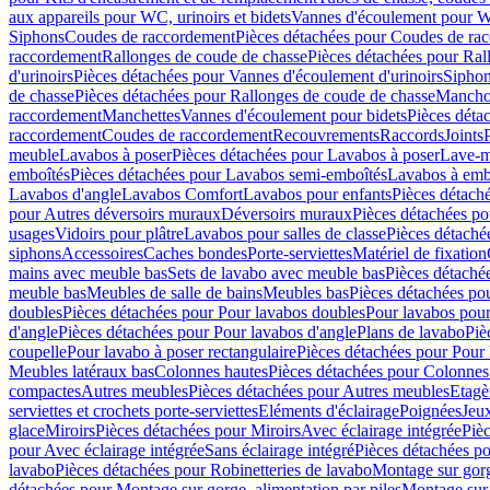
aux appareils pour WC, urinoirs et bidets
Vannes d'écoulement pour W
Siphons
Coudes de raccordement
Pièces détachées pour Coudes de ra
raccordement
Rallonges de coude de chasse
Pièces détachées pour Ral
d'urinoirs
Pièces détachées pour Vannes d'écoulement d'urinoirs
Siphon
de chasse
Pièces détachées pour Rallonges de coude de chasse
Mancho
raccordement
Manchettes
Vannes d'écoulement pour bidets
Pièces déta
raccordement
Coudes de raccordement
Recouvrements
Raccords
Joints
meuble
Lavabos à poser
Pièces détachées pour Lavabos à poser
Lave-m
emboîtés
Pièces détachées pour Lavabos semi-emboîtés
Lavabos à emb
Lavabos d'angle
Lavabos Comfort
Lavabos pour enfants
Pièces détach
pour Autres déversoirs muraux
Déversoirs muraux
Pièces détachées p
usages
Vidoirs pour plâtre
Lavabos pour salles de classe
Pièces détaché
siphons
Accessoires
Caches bondes
Porte-serviettes
Matériel de fixation
mains avec meuble bas
Sets de lavabo avec meuble bas
Pièces détaché
meuble bas
Meubles de salle de bains
Meubles bas
Pièces détachées po
doubles
Pièces détachées pour Pour lavabos doubles
Pour lavabos pou
d'angle
Pièces détachées pour Pour lavabos d'angle
Plans de lavabo
Piè
coupelle
Pour lavabo à poser rectangulaire
Pièces détachées pour Pour 
Meubles latéraux bas
Colonnes hautes
Pièces détachées pour Colonnes
compactes
Autres meubles
Pièces détachées pour Autres meubles
Etagè
serviettes et crochets porte-serviettes
Eléments d'éclairage
Poignées
Jeu
glace
Miroirs
Pièces détachées pour Miroirs
Avec éclairage intégrée
Pièc
pour Avec éclairage intégrée
Sans éclairage intégré
Pièces détachées po
lavabo
Pièces détachées pour Robinetteries de lavabo
Montage sur gorg
détachées pour Montage sur gorge, alimentation par piles
Montage sur 