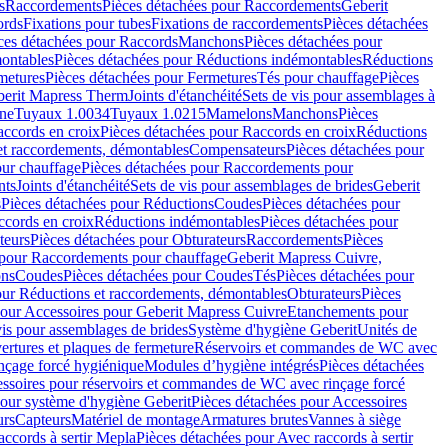
s
Raccordements
Pièces détachées pour Raccordements
Geberit
ords
Fixations pour tubes
Fixations de raccordements
Pièces détachées
ces détachées pour Raccords
Manchons
Pièces détachées pour
ontables
Pièces détachées pour Réductions indémontables
Réductions
metures
Pièces détachées pour Fermetures
Tés pour chauffage
Pièces
berit Mapress Therm
Joints d'étanchéité
Sets de vis pour assemblages à
one
Tuyaux 1.0034
Tuyaux 1.0215
Mamelons
Manchons
Pièces
ccords en croix
Pièces détachées pour Raccords en croix
Réductions
et raccordements, démontables
Compensateurs
Pièces détachées pour
ur chauffage
Pièces détachées pour Raccordements pour
nts
Joints d'étanchéité
Sets de vis pour assemblages de brides
Geberit
s
Pièces détachées pour Réductions
Coudes
Pièces détachées pour
ccords en croix
Réductions indémontables
Pièces détachées pour
teurs
Pièces détachées pour Obturateurs
Raccordements
Pièces
 pour Raccordements pour chauffage
Geberit Mapress Cuivre,
ons
Coudes
Pièces détachées pour Coudes
Tés
Pièces détachées pour
our Réductions et raccordements, démontables
Obturateurs
Pièces
pour Accessoires pour Geberit Mapress Cuivre
Etanchements pour
vis pour assemblages de brides
Système d'hygiène Geberit
Unités de
rtures et plaques de fermeture
Réservoirs et commandes de WC avec
inçage forcé hygiénique
Modules d’hygiène intégrés
Pièces détachées
essoires pour réservoirs et commandes de WC avec rinçage forcé
our système d'hygiène Geberit
Pièces détachées pour Accessoires
urs
Capteurs
Matériel de montage
Armatures brutes
Vannes à siège
accords à sertir Mepla
Pièces détachées pour Avec raccords à sertir