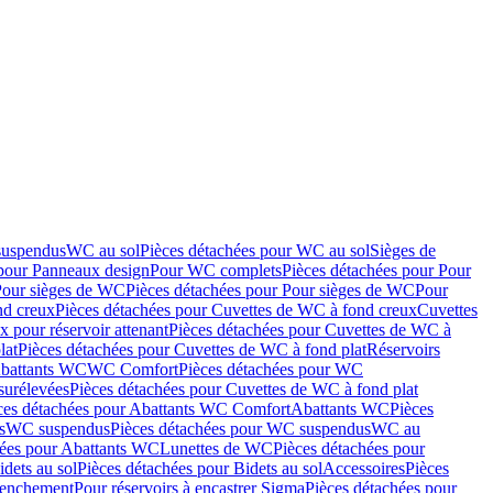
suspendus
WC au sol
Pièces détachées pour WC au sol
Sièges de
 pour Panneaux design
Pour WC complets
Pièces détachées pour Pour
Pour sièges de WC
Pièces détachées pour Pour sièges de WC
Pour
nd creux
Pièces détachées pour Cuvettes de WC à fond creux
Cuvettes
 pour réservoir attenant
Pièces détachées pour Cuvettes de WC à
lat
Pièces détachées pour Cuvettes de WC à fond plat
Réservoirs
Abattants WC
WC Comfort
Pièces détachées pour WC
surélevées
Pièces détachées pour Cuvettes de WC à fond plat
ces détachées pour Abattants WC Comfort
Abattants WC
Pièces
s
WC suspendus
Pièces détachées pour WC suspendus
WC au
hées pour Abattants WC
Lunettes de WC
Pièces détachées pour
idets au sol
Pièces détachées pour Bidets au sol
Accessoires
Pièces
clenchement
Pour réservoirs à encastrer Sigma
Pièces détachées pour