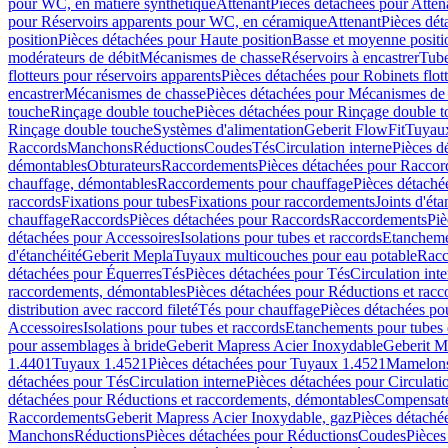
pour WC, en matière synthétique
Attenant
Pièces détachées pour Atten
pour Réservoirs apparents pour WC, en céramique
Attenant
Pièces dét
position
Pièces détachées pour Haute position
Basse et moyenne positi
modérateurs de débit
Mécanismes de chasse
Réservoirs à encastrer
Tube
flotteurs pour réservoirs apparents
Pièces détachées pour Robinets flott
encastrer
Mécanismes de chasse
Pièces détachées pour Mécanismes de
touche
Rinçage double touche
Pièces détachées pour Rinçage double 
Rinçage double touche
Systèmes d'alimentation
Geberit FlowFit
Tuyaux
Raccords
Manchons
Réductions
Coudes
Tés
Circulation interne
Pièces d
démontables
Obturateurs
Raccordements
Pièces détachées pour Racco
chauffage, démontables
Raccordements pour chauffage
Pièces détaché
raccords
Fixations pour tubes
Fixations pour raccordements
Joints d'éta
chauffage
Raccords
Pièces détachées pour Raccords
Raccordements
Piè
détachées pour Accessoires
Isolations pour tubes et raccords
Etanchemen
d'étanchéité
Geberit Mepla
Tuyaux multicouches pour eau potable
Racc
détachées pour Équerres
Tés
Pièces détachées pour Tés
Circulation int
raccordements, démontables
Pièces détachées pour Réductions et rac
distribution avec raccord fileté
Tés pour chauffage
Pièces détachées po
Accessoires
Isolations pour tubes et raccords
Etanchements pour tubes 
pour assemblages à bride
Geberit Mapress Acier Inoxydable
Geberit M
1.4401
Tuyaux 1.4521
Pièces détachées pour Tuyaux 1.4521
Mamelon
détachées pour Tés
Circulation interne
Pièces détachées pour Circulati
détachées pour Réductions et raccordements, démontables
Compensat
Raccordements
Geberit Mapress Acier Inoxydable, gaz
Pièces détaché
Manchons
Réductions
Pièces détachées pour Réductions
Coudes
Pièces