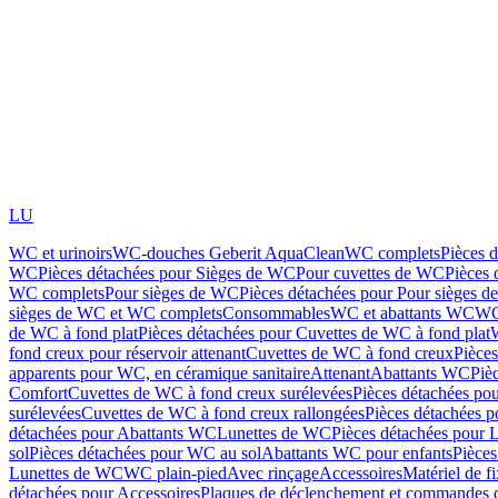
LU
WC et urinoirs
WC-douches Geberit AquaClean
WC complets
Pièces 
WC
Pièces détachées pour Sièges de WC
Pour cuvettes de WC
Pièces 
WC complets
Pour sièges de WC
Pièces détachées pour Pour sièges 
sièges de WC et WC complets
Consommables
WC et abattants WC
WC
de WC à fond plat
Pièces détachées pour Cuvettes de WC à fond plat
fond creux pour réservoir attenant
Cuvettes de WC à fond creux
Pièce
apparents pour WC, en céramique sanitaire
Attenant
Abattants WC
Piè
Comfort
Cuvettes de WC à fond creux surélevées
Pièces détachées po
surélevées
Cuvettes de WC à fond creux rallongées
Pièces détachées p
détachées pour Abattants WC
Lunettes de WC
Pièces détachées pour 
sol
Pièces détachées pour WC au sol
Abattants WC pour enfants
Pièces
Lunettes de WC
WC plain-pied
Avec rinçage
Accessoires
Matériel de f
détachées pour Accessoires
Plaques de déclenchement et commandes