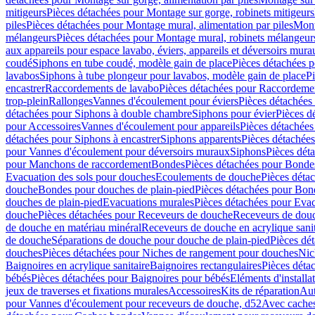
mitigeurs
Pièces détachées pour Montage sur gorge, robinets mitigeurs
piles
Pièces détachées pour Montage mural, alimentation par piles
Mont
mélangeurs
Pièces détachées pour Montage mural, robinets mélangeur
aux appareils pour espace lavabo, éviers, appareils et déversoirs mura
coudé
Siphons en tube coudé, modèle gain de place
Pièces détachées p
lavabos
Siphons à tube plongeur pour lavabos, modèle gain de place
P
encastrer
Raccordements de lavabo
Pièces détachées pour Raccordeme
trop-plein
Rallonges
Vannes d'écoulement pour éviers
Pièces détachées
détachées pour Siphons à double chambre
Siphons pour évier
Pièces d
pour Accessoires
Vannes d'écoulement pour appareils
Pièces détachées
détachées pour Siphons à encastrer
Siphons apparents
Pièces détachée
pour Vannes d'écoulement pour déversoirs muraux
Siphons
Pièces dét
pour Manchons de raccordement
Bondes
Pièces détachées pour Bonde
Evacuation des sols pour douches
Ecoulements de douche
Pièces déta
douche
Bondes pour douches de plain-pied
Pièces détachées pour Bon
douches de plain-pied
Evacuations murales
Pièces détachées pour Eva
douche
Pièces détachées pour Receveurs de douche
Receveurs de douch
de douche en matériau minéral
Receveurs de douche en acrylique sanit
de douche
Séparations de douche pour douche de plain-pied
Pièces dé
douches
Pièces détachées pour Niches de rangement pour douches
Nic
Baignoires en acrylique sanitaire
Baignoires rectangulaires
Pièces déta
bébés
Pièces détachées pour Baignoires pour bébés
Eléments d'installa
jeux de traverses et fixations murales
Accessoires
Kits de réparation
Aut
pour Vannes d'écoulement pour receveurs de douche, d52
Avec cache