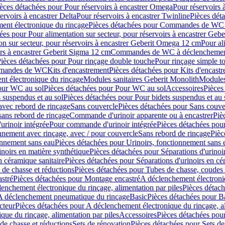
èces détachées pour Pour réservoirs à encastrer Omega
Pour réservoirs 
ervoirs à encastrer Delta
Pour réservoirs à encastrer Twinline
Pièces déta
t électronique du rinçage
Pièces détachées pour Commandes de WC à
ées pour Pour alimentation sur secteur, pour réservoirs à encastrer Geb
on sur secteur, pour réservoirs à encastrer Geberit Omega 12 cm
Pour al
irs à encastrer Geberit Sigma 12 cm
Commandes de WC à déclenchement
ièces détachées pour Pour rinçage double touche
Pour rinçage simple t
ommandes de WC
Kits d'encastrement
Pièces détachées pour Kits d'encast
t électronique du rinçage
Modules sanitaires Geberit Monolith
Modules
our WC au sol
Pièces détachées pour Pour WC au sol
Accessoires
Pièces
 suspendus et au sol
Pièces détachées pour Pour bidets suspendus et au 
avec rebord de rinçage
Sans couvercle
Pièces détachées pour Sans couve
sans rebord de rinçage
Commande d'urinoir apparente ou à encastrer
Piè
rinoir intégrée
Pour commande d'urinoir intégrée
Pièces détachées pou
nnement avec rinçage, avec / pour couvercle
Sans rebord de rinçage
Pièc
onnement sans eau
Pièces détachées pour Urinoirs, fonctionnement sans 
inoirs en matière synthétique
Pièces détachées pour Séparations d'urinoi
n céramique sanitaire
Pièces détachées pour Séparations d'urinoirs en cé
 de chasse et réductions
Pièces détachées pour Tubes de chasse, coudes 
stré
Pièces détachées pour Montage encastré
A déclenchement électroniq
enchement électronique du rinçage, alimentation par piles
Pièces détach
 A déclenchement pneumatique du rinçage
Basic
Pièces détachées pour B
cteur
Pièces détachées pour A déclenchement électronique du rinçage, al
que du rinçage, alimentation par piles
Accessoires
Pièces détachées pou
de chasse et réductions
Sets de rénovation
Pièces détachées pour Sets de