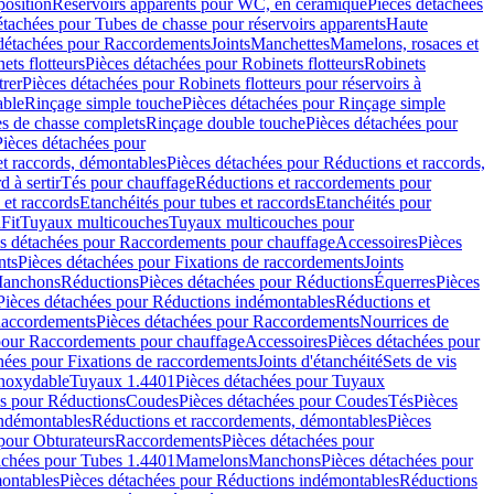
position
Réservoirs apparents pour WC, en céramique
Pièces détachées
étachées pour Tubes de chasse pour réservoirs apparents
Haute
détachées pour Raccordements
Joints
Manchettes
Mamelons, rosaces et
ets flotteurs
Pièces détachées pour Robinets flotteurs
Robinets
trer
Pièces détachées pour Robinets flotteurs pour réservoirs à
able
Rinçage simple touche
Pièces détachées pour Rinçage simple
s de chasse complets
Rinçage double touche
Pièces détachées pour
Pièces détachées pour
t raccords, démontables
Pièces détachées pour Réductions et raccords,
d à sertir
Tés pour chauffage
Réductions et raccordements pour
 et raccords
Etanchéités pour tubes et raccords
Etanchéités pour
Fit
Tuyaux multicouches
Tuyaux multicouches pour
s détachées pour Raccordements pour chauffage
Accessoires
Pièces
nts
Pièces détachées pour Fixations de raccordements
Joints
Manchons
Réductions
Pièces détachées pour Réductions
Équerres
Pièces
Pièces détachées pour Réductions indémontables
Réductions et
accordements
Pièces détachées pour Raccordements
Nourrices de
pour Raccordements pour chauffage
Accessoires
Pièces détachées pour
hées pour Fixations de raccordements
Joints d'étanchéité
Sets de vis
Inoxydable
Tuyaux 1.4401
Pièces détachées pour Tuyaux
es pour Réductions
Coudes
Pièces détachées pour Coudes
Tés
Pièces
indémontables
Réductions et raccordements, démontables
Pièces
pour Obturateurs
Raccordements
Pièces détachées pour
achées pour Tubes 1.4401
Mamelons
Manchons
Pièces détachées pour
ontables
Pièces détachées pour Réductions indémontables
Réductions