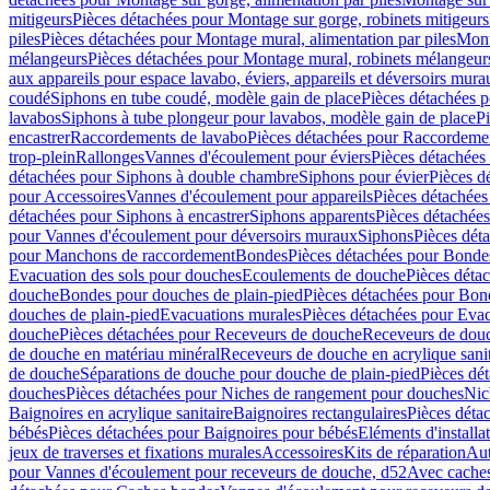
mitigeurs
Pièces détachées pour Montage sur gorge, robinets mitigeurs
piles
Pièces détachées pour Montage mural, alimentation par piles
Mont
mélangeurs
Pièces détachées pour Montage mural, robinets mélangeur
aux appareils pour espace lavabo, éviers, appareils et déversoirs mura
coudé
Siphons en tube coudé, modèle gain de place
Pièces détachées p
lavabos
Siphons à tube plongeur pour lavabos, modèle gain de place
P
encastrer
Raccordements de lavabo
Pièces détachées pour Raccordeme
trop-plein
Rallonges
Vannes d'écoulement pour éviers
Pièces détachées
détachées pour Siphons à double chambre
Siphons pour évier
Pièces d
pour Accessoires
Vannes d'écoulement pour appareils
Pièces détachées
détachées pour Siphons à encastrer
Siphons apparents
Pièces détachée
pour Vannes d'écoulement pour déversoirs muraux
Siphons
Pièces dét
pour Manchons de raccordement
Bondes
Pièces détachées pour Bonde
Evacuation des sols pour douches
Ecoulements de douche
Pièces déta
douche
Bondes pour douches de plain-pied
Pièces détachées pour Bon
douches de plain-pied
Evacuations murales
Pièces détachées pour Eva
douche
Pièces détachées pour Receveurs de douche
Receveurs de douch
de douche en matériau minéral
Receveurs de douche en acrylique sanit
de douche
Séparations de douche pour douche de plain-pied
Pièces dé
douches
Pièces détachées pour Niches de rangement pour douches
Nic
Baignoires en acrylique sanitaire
Baignoires rectangulaires
Pièces déta
bébés
Pièces détachées pour Baignoires pour bébés
Eléments d'installa
jeux de traverses et fixations murales
Accessoires
Kits de réparation
Aut
pour Vannes d'écoulement pour receveurs de douche, d52
Avec cache