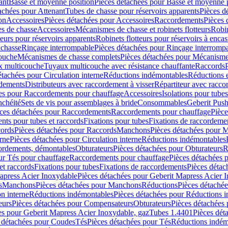
ant
Basse et moyenne position
Pièces détachées pour Basse et moyenne 
achées pour Attenant
Tubes de chasse pour réservoirs apparents
Pièces d
on
Accessoires
Pièces détachées pour Accessoires
Raccordements
Pièces 
s de chasse
Accessoires
Mécanismes de chasse et robinets flotteurs
Robin
eurs pour réservoirs apparents
Robinets flotteurs pour réservoirs à encas
 chasse
Rinçage interrompable
Pièces détachées pour Rinçage interromp
touche
Mécanismes de chasse complets
Pièces détachées pour Mécanisme
 multicouche
Tuyaux multicouche avec résistance chauffante
Raccords
étachées pour Circulation interne
Réductions indémontables
Réductions e
rdements
Distributeurs avec raccordement à visser
Répartiteur avec raccor
es pour Raccordements pour chauffage
Accessoires
Isolations pour tubes
nchéité
Sets de vis pour assemblages à bride
Consommables
Geberit Push
ces détachées pour Raccordements
Raccordements pour chauffage
Pièce
ts pour tubes et raccords
Fixations pour tubes
Fixations de raccordeme
ords
Pièces détachées pour Raccords
Manchons
Pièces détachées pour 
erne
Pièces détachées pour Circulation interne
Réductions indémontables
cordements, démontables
Obturateurs
Pièces détachées pour Obturateurs
R
ur Tés pour chauffage
Raccordements pour chauffage
Pièces détachées 
et raccords
Fixations pour tubes
Fixations de raccordements
Pièces détac
apress Acier Inoxydable
Pièces détachées pour Geberit Mapress Acier 
s
Manchons
Pièces détachées pour Manchons
Réductions
Pièces détaché
on interne
Réductions indémontables
Pièces détachées pour Réductions 
eurs
Pièces détachées pour Compensateurs
Obturateurs
Pièces détachées 
es pour Geberit Mapress Acier Inoxydable, gaz
Tubes 1.4401
Pièces dét
 détachées pour Coudes
Tés
Pièces détachées pour Tés
Réductions indém