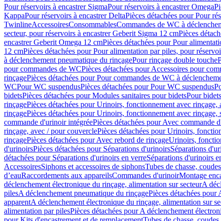
Pour réservoirs à encastrer Sigma
Pour réservoirs à encastrer Omega
Pi
Kappa
Pour réservoirs à encastrer Delta
Pièces détachées pour Pour rés
Twinline
Accessoires
Consommables
Commandes de WC à déclenchemen
secteur, pour réservoirs à encastrer Geberit Sigma 12 cm
Pièces détach
encastrer Geberit Omega 12 cm
Pièces détachées pour Pour alimentati
12 cm
Pièces détachées pour Pour alimentation par piles, pour réservo
à déclenchement pneumatique du rinçage
Pour rinçage double touche
P
pour commandes de WC
Pièces détachées pour Accessoires pour c
rinçage
Pièces détachées pour Pour commandes de WC à déclenchemen
WC
Pour WC suspendus
Pièces détachées pour Pour WC suspendus
P
bidets
Pièces détachées pour Modules sanitaires pour bidets
Pour bidets
rinçage
Pièces détachées pour Urinoirs, fonctionnement avec rinçage, 
rinçage
Pièces détachées pour Urinoirs, fonctionnement avec rinçage, 
commande d'urinoir intégrée
Pièces détachées pour Avec commande d'u
rinçage, avec / pour couvercle
Pièces détachées pour Urinoirs, fonctio
rinçage
Pièces détachées pour Avec rebord de rinçage
Urinoirs, foncti
d'urinoirs
Pièces détachées pour Séparations d'urinoirs
Séparations d'ur
détachées pour Séparations d'urinoirs en verre
Séparations d'urinoirs e
Accessoires
Siphons et accessoires de siphons
Tubes de chasse, coudes
d’eau
Raccordements aux appareils
Commandes d'urinoir
Montage enca
déclenchement électronique du rinçage, alimentation sur secteur
A décl
piles
A déclenchement pneumatique du rinçage
Pièces détachées pour
apparent
A déclenchement électronique du rinçage, alimentation sur se
alimentation par piles
Pièces détachées pour A déclenchement électroni
pour Kits d'encastrement et de remplacement
Tubes de chasse, coudes 