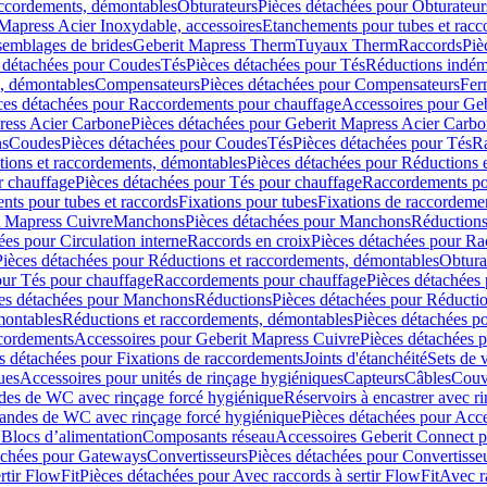
accordements, démontables
Obturateurs
Pièces détachées pour Obturateur
Mapress Acier Inoxydable, accessoires
Etanchements pour tubes et racc
ssemblages de brides
Geberit Mapress Therm
Tuyaux Therm
Raccords
Piè
 détachées pour Coudes
Tés
Pièces détachées pour Tés
Réductions indém
s, démontables
Compensateurs
Pièces détachées pour Compensateurs
Fer
ces détachées pour Raccordements pour chauffage
Accessoires pour Ge
ress Acier Carbone
Pièces détachées pour Geberit Mapress Acier Carb
ns
Coudes
Pièces détachées pour Coudes
Tés
Pièces détachées pour Tés
Ra
ions et raccordements, démontables
Pièces détachées pour Réductions 
r chauffage
Pièces détachées pour Tés pour chauffage
Raccordements po
ts pour tubes et raccords
Fixations pour tubes
Fixations de raccordeme
t Mapress Cuivre
Manchons
Pièces détachées pour Manchons
Réduction
ées pour Circulation interne
Raccords en croix
Pièces détachées pour Ra
Pièces détachées pour Réductions et raccordements, démontables
Obtura
our Tés pour chauffage
Raccordements pour chauffage
Pièces détachées
es détachées pour Manchons
Réductions
Pièces détachées pour Réducti
montables
Réductions et raccordements, démontables
Pièces détachées p
cordements
Accessoires pour Geberit Mapress Cuivre
Pièces détachées 
s détachées pour Fixations de raccordements
Joints d'étanchéité
Sets de 
ues
Accessoires pour unités de rinçage hygiéniques
Capteurs
Câbles
Couve
des de WC avec rinçage forcé hygiénique
Réservoirs à encastrer avec r
mandes de WC avec rinçage forcé hygiénique
Pièces détachées pour Acc
 Blocs d’alimentation
Composants réseau
Accessoires Geberit Connect p
achées pour Gateways
Convertisseurs
Pièces détachées pour Convertisse
rtir FlowFit
Pièces détachées pour Avec raccords à sertir FlowFit
Avec r