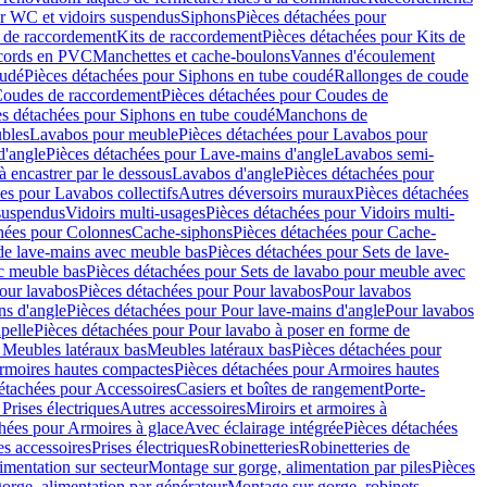
r WC et vidoirs suspendus
Siphons
Pièces détachées pour
 de raccordement
Kits de raccordement
Pièces détachées pour Kits de
ccords en PVC
Manchettes et cache-boulons
Vannes d'écoulement
oudé
Pièces détachées pour Siphons en tube coudé
Rallonges de coude
oudes de raccordement
Pièces détachées pour Coudes de
es détachées pour Siphons en tube coudé
Manchons de
bles
Lavabos pour meuble
Pièces détachées pour Lavabos pour
d'angle
Pièces détachées pour Lave-mains d'angle
Lavabos semi-
 encastrer par le dessous
Lavabos d'angle
Pièces détachées pour
es pour Lavabos collectifs
Autres déversoirs muraux
Pièces détachées
 suspendus
Vidoirs multi-usages
Pièces détachées pour Vidoirs multi-
hées pour Colonnes
Cache-siphons
Pièces détachées pour Cache-
de lave-mains avec meuble bas
Pièces détachées pour Sets de lave-
c meuble bas
Pièces détachées pour Sets de lavabo pour meuble avec
our lavabos
Pièces détachées pour Pour lavabos
Pour lavabos
ns d'angle
Pièces détachées pour Pour lave-mains d'angle
Pour lavabos
pelle
Pièces détachées pour Pour lavabo à poser en forme de
 Meubles latéraux bas
Meubles latéraux bas
Pièces détachées pour
rmoires hautes compactes
Pièces détachées pour Armoires hautes
étachées pour Accessoires
Casiers et boîtes de rangement
Porte-
Prises électriques
Autres accessoires
Miroirs et armoires à
hées pour Armoires à glace
Avec éclairage intégrée
Pièces détachées
es accessoires
Prises électriques
Robinetteries
Robinetteries de
imentation sur secteur
Montage sur gorge, alimentation par piles
Pièces
orge, alimentation par générateur
Montage sur gorge, robinets