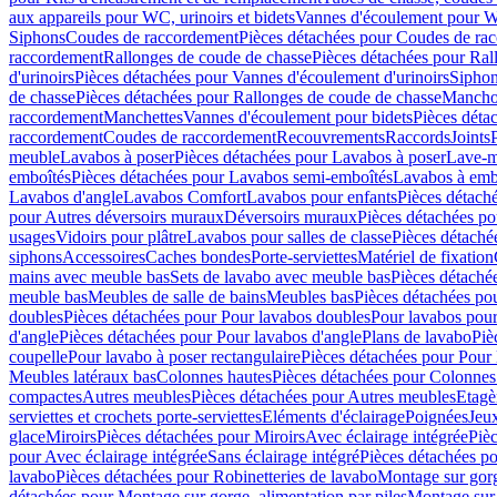
aux appareils pour WC, urinoirs et bidets
Vannes d'écoulement pour W
Siphons
Coudes de raccordement
Pièces détachées pour Coudes de ra
raccordement
Rallonges de coude de chasse
Pièces détachées pour Ral
d'urinoirs
Pièces détachées pour Vannes d'écoulement d'urinoirs
Siphon
de chasse
Pièces détachées pour Rallonges de coude de chasse
Mancho
raccordement
Manchettes
Vannes d'écoulement pour bidets
Pièces déta
raccordement
Coudes de raccordement
Recouvrements
Raccords
Joints
meuble
Lavabos à poser
Pièces détachées pour Lavabos à poser
Lave-m
emboîtés
Pièces détachées pour Lavabos semi-emboîtés
Lavabos à emb
Lavabos d'angle
Lavabos Comfort
Lavabos pour enfants
Pièces détach
pour Autres déversoirs muraux
Déversoirs muraux
Pièces détachées p
usages
Vidoirs pour plâtre
Lavabos pour salles de classe
Pièces détaché
siphons
Accessoires
Caches bondes
Porte-serviettes
Matériel de fixation
mains avec meuble bas
Sets de lavabo avec meuble bas
Pièces détaché
meuble bas
Meubles de salle de bains
Meubles bas
Pièces détachées po
doubles
Pièces détachées pour Pour lavabos doubles
Pour lavabos pou
d'angle
Pièces détachées pour Pour lavabos d'angle
Plans de lavabo
Piè
coupelle
Pour lavabo à poser rectangulaire
Pièces détachées pour Pour 
Meubles latéraux bas
Colonnes hautes
Pièces détachées pour Colonnes
compactes
Autres meubles
Pièces détachées pour Autres meubles
Etagè
serviettes et crochets porte-serviettes
Eléments d'éclairage
Poignées
Jeu
glace
Miroirs
Pièces détachées pour Miroirs
Avec éclairage intégrée
Pièc
pour Avec éclairage intégrée
Sans éclairage intégré
Pièces détachées po
lavabo
Pièces détachées pour Robinetteries de lavabo
Montage sur gorg
détachées pour Montage sur gorge, alimentation par piles
Montage sur 