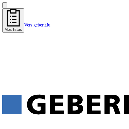
Vers geberit.lu
Mes listes