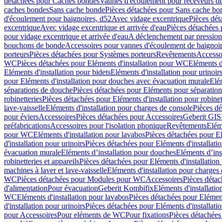
détachées pour Caches bondes
Vannes d'écoulement pour receveurs d
caches bondes
Sans cache bonde
Pièces détachées pour Sans cache bo
d'écoulement pour baignoires, d52
Avec vidage excentrique
Pièces dét
excentrique
Avec vidage excentrique et arrivée d'eau
Pièces détachées 
pour vidage excentrique et arrivée d'eau
A déclenchement par pressio
bouchons de bonde
Accessoires pour vannes d'écoulement de baignoi
porteurs
Pièces détachées pour Systèmes porteurs
Revêtements
Accesso
WC
Pièces détachées pour Eléments d'installation pour WC
Eléments d
Eléments d'installation pour bidets
Eléments d'installation pour urinoir
pour Eléments d'installation pour douches avec évacuation murale
Elé
séparations de douche
Pièces détachées pour Eléments pour séparatio
robinetteries
Pièces détachées pour Eléments d'installation pour robinet
lave-vaisselle
Eléments d'installation pour charges de console
Pièces dé
pour éviers
Accessoires
Pièces détachées pour Accessoires
Geberit GIS
préfabrications
Accessoires pour l'isolation phonique
Revêtements
Eléme
pour WC
Eléments d'installation pour lavabos
Pièces détachées pour El
d'installation pour urinoirs
Pièces détachées pour Eléments d'installatio
évacuation murale
Eléments d’installation pour douches
Eléments d’ins
robinetteries et appareils
Pièces détachées pour Eléments d'installation 
machines à laver et lave-vaisselle
Eléments d'installation pour charges
WC
Pièces détachées pour Modules pour WC
Accessoires
Pièces détac
d'alimentation
Pour évacuation
Geberit Kombifix
Eléments d'installatio
WC
Eléments d'installation pour lavabos
Pièces détachées pour Elément
d'installation pour urinoirs
Pièces détachées pour Eléments d'installatio
pour Accessoires
Pour eléments de WC
Pour fixations
Pièces détachées