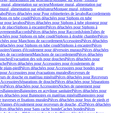
mural, alimentation sur secteur
Montage mural, alimentation par
ural, alimentation par générateur
Montage mural, robinets
vabo
Pièces détachées pour Pour robinetteries de lavabo
Raccordements
hons en tube coudé
Pièces détachées pour Siphons en tube
ur pour lavabos
Pièces détachées pour Siphons à tube plongeur pour
n de place
Siphons à encastrer
Pièces détachées pour Siphons à
uvrements
Raccords
Pièces détachées pour Raccords
Joints
Tubes de
tachées pour Siphons en tube coudé
Siphons à double chambre
Pièces
achées pour Manchons de raccordement
Accessoires
Pièces détachées
 détachées pour Siphons en tube coudé
Siphons à encastrer
Pièces
soires
Vannes d'écoulement pour déversoirs muraux
Pièces détachées
udes de raccordement
Manchons de raccordement
Pièces détachées
ouches
Evacuation des sols pour douches
Pièces détachées pour
uche
Pièces détachées pour Accessoires pour écoulements de
e plain-pied
Pièces détachées pour Accessoires pour bondes pour
 pour Accessoires pour évacuations murales
Receveurs de
urs de douche en matériau minéral
Pièces détachées pour Receveurs
n
Accessoires
Séparations de douche
Pièces détachées pour Séparations
res
Pièces détachées pour Accessoires
Niches de rangement pour
es
Baignoires
Baignoires en acrylique sanitaire
Pièces détachées pour
es détachées pour Baignoires en matériau minéral
Baignoires pour
e traverses et fixations murales
Pièces détachées pour Jeux de pieds et
s
Vannes d'écoulement pour receveurs de douche, d52
Pièces détachées
èces détachées pour Sans cache bonde
Caches bondes
Pièces