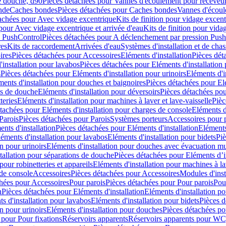
e douche, d90
Pièces détachées pour Vannes d'écoulement pour receveu
nde
Caches bondes
Pièces détachées pour Caches bondes
Vannes d'écoul
achées pour Avec vidage excentrique
Kits de finition pour vidage excen
pour Avec vidage excentrique et arrivée d'eau
Kits de finition pour vida
n PushControl
Pièces détachées pour A déclenchement par pression Pus
res
Kits de raccordement
Arrivées d'eau
Systèmes d'installation et de chas
ires
Pièces détachées pour Accessoires
Eléments d'installation
Pièces dét
'installation pour lavabos
Pièces détachées pour Eléments d'installation
s
Pièces détachées pour Eléments d'installation pour urinoirs
Eléments d'i
ments d'installation pour douches et baignoires
Pièces détachées pour Elé
ns de douche
Eléments d'installation pour déversoirs
Pièces détachées pou
teries
Eléments d'installation pour machines à laver et lave-vaisselle
Pièc
tachées pour Eléments d'installation pour charges de console
Eléments d'
Parois
Pièces détachées pour Parois
Systèmes porteurs
Accessoires pour p
nts d'installation
Pièces détachées pour Eléments d'installation
Eléments
éments d'installation pour lavabos
Eléments d'installation pour bidets
Piè
n pour urinoirs
Eléments d'installation pour douches avec évacuation m
tallation pour séparations de douche
Pièces détachées pour Eléments d’i
pour robinetteries et appareils
Eléments d'installation pour machines à lav
 de console
Accessoires
Pièces détachées pour Accessoires
Modules d'inst
hées pour Accessoires
Pour parois
Pièces détachées pour Pour parois
Pou
n
Pièces détachées pour Eléments d'installation
Eléments d'installation 
s d'installation pour lavabos
Eléments d'installation pour bidets
Pièces d
n pour urinoirs
Eléments d'installation pour douches
Pièces détachées po
 pour Pour fixations
Réservoirs apparents
Réservoirs apparents pour WC,