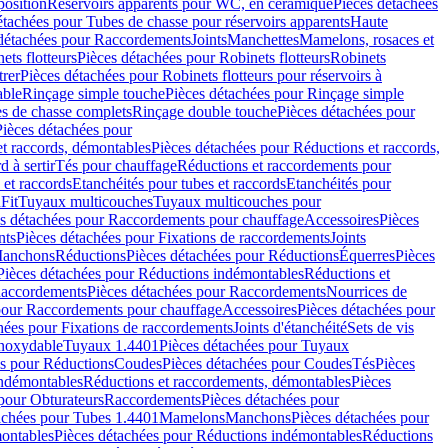
position
Réservoirs apparents pour WC, en céramique
Pièces détachées
étachées pour Tubes de chasse pour réservoirs apparents
Haute
détachées pour Raccordements
Joints
Manchettes
Mamelons, rosaces et
ets flotteurs
Pièces détachées pour Robinets flotteurs
Robinets
trer
Pièces détachées pour Robinets flotteurs pour réservoirs à
able
Rinçage simple touche
Pièces détachées pour Rinçage simple
s de chasse complets
Rinçage double touche
Pièces détachées pour
Pièces détachées pour
t raccords, démontables
Pièces détachées pour Réductions et raccords,
d à sertir
Tés pour chauffage
Réductions et raccordements pour
 et raccords
Etanchéités pour tubes et raccords
Etanchéités pour
Fit
Tuyaux multicouches
Tuyaux multicouches pour
s détachées pour Raccordements pour chauffage
Accessoires
Pièces
nts
Pièces détachées pour Fixations de raccordements
Joints
Manchons
Réductions
Pièces détachées pour Réductions
Équerres
Pièces
Pièces détachées pour Réductions indémontables
Réductions et
accordements
Pièces détachées pour Raccordements
Nourrices de
pour Raccordements pour chauffage
Accessoires
Pièces détachées pour
hées pour Fixations de raccordements
Joints d'étanchéité
Sets de vis
Inoxydable
Tuyaux 1.4401
Pièces détachées pour Tuyaux
es pour Réductions
Coudes
Pièces détachées pour Coudes
Tés
Pièces
indémontables
Réductions et raccordements, démontables
Pièces
pour Obturateurs
Raccordements
Pièces détachées pour
achées pour Tubes 1.4401
Mamelons
Manchons
Pièces détachées pour
ontables
Pièces détachées pour Réductions indémontables
Réductions