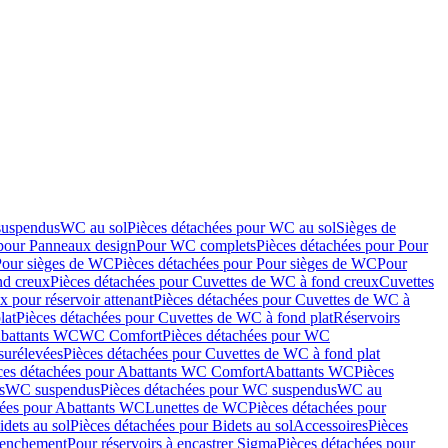
suspendus
WC au sol
Pièces détachées pour WC au sol
Sièges de
 pour Panneaux design
Pour WC complets
Pièces détachées pour Pour
Pour sièges de WC
Pièces détachées pour Pour sièges de WC
Pour
nd creux
Pièces détachées pour Cuvettes de WC à fond creux
Cuvettes
 pour réservoir attenant
Pièces détachées pour Cuvettes de WC à
lat
Pièces détachées pour Cuvettes de WC à fond plat
Réservoirs
Abattants WC
WC Comfort
Pièces détachées pour WC
surélevées
Pièces détachées pour Cuvettes de WC à fond plat
ces détachées pour Abattants WC Comfort
Abattants WC
Pièces
s
WC suspendus
Pièces détachées pour WC suspendus
WC au
hées pour Abattants WC
Lunettes de WC
Pièces détachées pour
idets au sol
Pièces détachées pour Bidets au sol
Accessoires
Pièces
clenchement
Pour réservoirs à encastrer Sigma
Pièces détachées pour