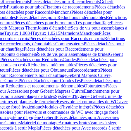
s
Raccordements
Pièces détachées pour Raccordements
Geberit
ords
Fixations pour tubes
Fixations de raccordements
Pièces détachées
ces détachées pour Raccords
Manchons
Pièces détachées pour
ontables
Pièces détachées pour Réductions indémontables
Réductions
metures
Pièces détachées pour Fermetures
Tés pour chauffage
Pièces
berit Mapress Therm
Joints d'étanchéité
Sets de vis pour assemblages à
one
Tuyaux 1.0034
Tuyaux 1.0215
Mamelons
Manchons
Pièces
ccords en croix
Pièces détachées pour Raccords en croix
Réductions
et raccordements, démontables
Compensateurs
Pièces détachées pour
ur chauffage
Pièces détachées pour Raccordements pour
nts
Joints d'étanchéité
Sets de vis pour assemblages de brides
Geberit
s
Pièces détachées pour Réductions
Coudes
Pièces détachées pour
ccords en croix
Réductions indémontables
Pièces détachées pour
teurs
Pièces détachées pour Obturateurs
Raccordements
Pièces
 pour Raccordements pour chauffage
Geberit Mapress Cuivre,
ons
Coudes
Pièces détachées pour Coudes
Tés
Pièces détachées pour
our Réductions et raccordements, démontables
Obturateurs
Pièces
pour Accessoires pour Geberit Mapress Cuivre
Etanchements pour
vis pour assemblages de brides
Système d'hygiène Geberit
Unités de
rtures et plaques de fermeture
Réservoirs et commandes de WC avec
inçage forcé hygiénique
Modules d’hygiène intégrés
Pièces détachées
essoires pour réservoirs et commandes de WC avec rinçage forcé
our système d'hygiène Geberit
Pièces détachées pour Accessoires
urs
Capteurs
Matériel de montage
Armatures brutes
Vannes à siège
accords à sertir Mepla
Pièces détachées pour Avec raccords à sertir