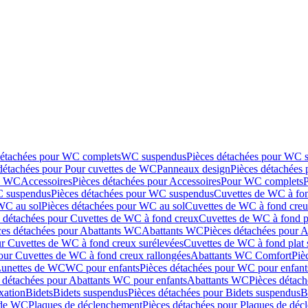
détachées pour WC complets
WC suspendus
Pièces détachées pour WC 
détachées pour Pour cuvettes de WC
Panneaux design
Pièces détachées
de WC
Accessoires
Pièces détachées pour Accessoires
Pour WC complets
 suspendus
Pièces détachées pour WC suspendus
Cuvettes de WC à fo
WC au sol
Pièces détachées pour WC au sol
Cuvettes de WC à fond creux
s détachées pour Cuvettes de WC à fond creux
Cuvettes de WC à fond p
ces détachées pour Abattants WC
Abattants WC
Pièces détachées pour 
ur Cuvettes de WC à fond creux surélevées
Cuvettes de WC à fond plat 
our Cuvettes de WC à fond creux rallongées
Abattants WC Comfort
Piè
Lunettes de WC
WC pour enfants
Pièces détachées pour WC pour enfant
 détachées pour Abattants WC pour enfants
Abattants WC
Pièces détac
ixation
Bidets
Bidets suspendus
Pièces détachées pour Bidets suspendus
B
 de WC
Plaques de déclenchement
Pièces détachées pour Plaques de dé