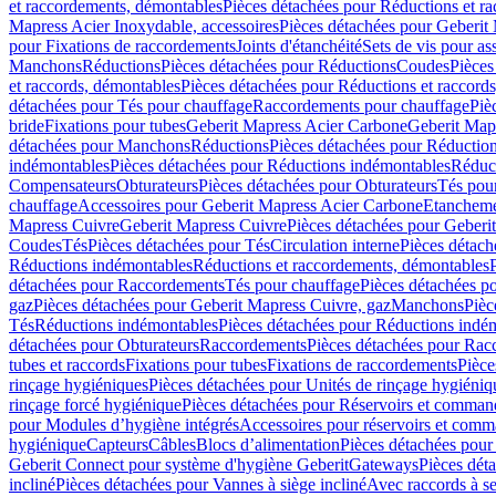
et raccordements, démontables
Pièces détachées pour Réductions et r
Mapress Acier Inoxydable, accessoires
Pièces détachées pour Geberit 
pour Fixations de raccordements
Joints d'étanchéité
Sets de vis pour a
Manchons
Réductions
Pièces détachées pour Réductions
Coudes
Pièces
et raccords, démontables
Pièces détachées pour Réductions et raccord
détachées pour Tés pour chauffage
Raccordements pour chauffage
Piè
bride
Fixations pour tubes
Geberit Mapress Acier Carbone
Geberit Map
détachées pour Manchons
Réductions
Pièces détachées pour Réductio
indémontables
Pièces détachées pour Réductions indémontables
Réduct
Compensateurs
Obturateurs
Pièces détachées pour Obturateurs
Tés pou
chauffage
Accessoires pour Geberit Mapress Acier Carbone
Etanchemen
Mapress Cuivre
Geberit Mapress Cuivre
Pièces détachées pour Geberi
Coudes
Tés
Pièces détachées pour Tés
Circulation interne
Pièces détach
Réductions indémontables
Réductions et raccordements, démontables
détachées pour Raccordements
Tés pour chauffage
Pièces détachées p
gaz
Pièces détachées pour Geberit Mapress Cuivre, gaz
Manchons
Pièc
Tés
Réductions indémontables
Pièces détachées pour Réductions indé
détachées pour Obturateurs
Raccordements
Pièces détachées pour Rac
tubes et raccords
Fixations pour tubes
Fixations de raccordements
Pièce
rinçage hygiéniques
Pièces détachées pour Unités de rinçage hygiéniq
rinçage forcé hygiénique
Pièces détachées pour Réservoirs et comman
pour Modules d’hygiène intégrés
Accessoires pour réservoirs et com
hygiénique
Capteurs
Câbles
Blocs d’alimentation
Pièces détachées pour
Geberit Connect pour système d'hygiène Geberit
Gateways
Pièces dét
incliné
Pièces détachées pour Vannes à siège incliné
Avec raccords à se