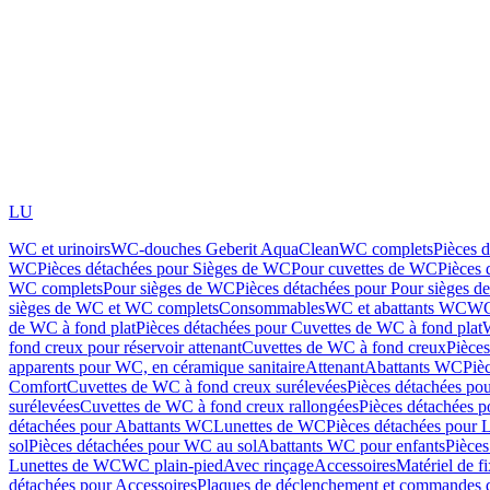
LU
WC et urinoirs
WC-douches Geberit AquaClean
WC complets
Pièces 
WC
Pièces détachées pour Sièges de WC
Pour cuvettes de WC
Pièces 
WC complets
Pour sièges de WC
Pièces détachées pour Pour sièges 
sièges de WC et WC complets
Consommables
WC et abattants WC
WC
de WC à fond plat
Pièces détachées pour Cuvettes de WC à fond plat
fond creux pour réservoir attenant
Cuvettes de WC à fond creux
Pièce
apparents pour WC, en céramique sanitaire
Attenant
Abattants WC
Piè
Comfort
Cuvettes de WC à fond creux surélevées
Pièces détachées po
surélevées
Cuvettes de WC à fond creux rallongées
Pièces détachées p
détachées pour Abattants WC
Lunettes de WC
Pièces détachées pour 
sol
Pièces détachées pour WC au sol
Abattants WC pour enfants
Pièces
Lunettes de WC
WC plain-pied
Avec rinçage
Accessoires
Matériel de f
détachées pour Accessoires
Plaques de déclenchement et commandes