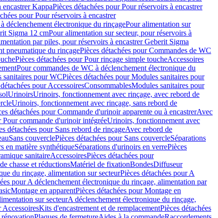
à encastrer Kappa
Pièces détachées pour Pour réservoirs à encastrer
chées pour Pour réservoirs à encastrer
 déclenchement électronique du rinçage
Pour alimentation sur
erit Sigma 12 cm
Pour alimentation sur secteur, pour réservoirs à
imentation par piles, pour réservoirs à encastrer Geberit Sigma
 pneumatique du rinçage
Pièces détachées pour Commandes de WC
ouche
Pièces détachées pour Pour rinçage simple touche
Accessoires
rement
Pour commandes de WC à déclenchement électronique du
 sanitaires pour WC
Pièces détachées pour Modules sanitaires pour
 détachées pour Accessoires
Consommables
Modules sanitaires pour
sol
Urinoirs
Urinoirs, fonctionnement avec rinçage, avec rebord de
rcle
Urinoirs, fonctionnement avec rinçage, sans rebord de
ces détachées pour Commande d'urinoir apparente ou à encastrer
Avec
r Pour commande d'urinoir intégrée
Urinoirs, fonctionnement avec
es détachées pour Sans rebord de rinçage
Avec rebord de
eau
Sans couvercle
Pièces détachées pour Sans couvercle
Séparations
rs en matière synthétique
Séparations d'urinoirs en verre
Pièces
ramique sanitaire
Accessoires
Pièces détachées pour
de chasse et réductions
Matériel de fixation
Bondes
Diffuseur
ue du rinçage, alimentation sur secteur
Pièces détachées pour A
ées pour A déclenchement électronique du rinçage, alimentation par
asic
Montage en apparent
Pièces détachées pour Montage en
imentation sur secteur
A déclenchement électronique du rinçage,
r Accessoires
Kits d'encastrement et de remplacement
Pièces détachées
 rénovation
Plaques de fermeture
Aides à la commande
Raccordements