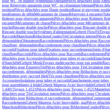
pour WC, en matière synthétique
Attenant
Pièces détachées pour Atten
pour Réservoirs apparents pour WC, en céramique
Attenant
Pièces dét
position
Pièces détachées pour Haute position
Basse et moyenne positi
modérateurs de débit
Mécanismes de chasse
Réservoirs à encastrer
Tube
flotteurs pour réservoirs apparents
Pièces détachées pour Robinets flott
encastrer
Mécanismes de chasse
Pièces détachées pour Mécanismes de
touche
Rinçage double touche
Pièces détachées pour Rinçage double 
Rinçage double touche
Systèmes d'alimentation
Geberit FlowFit
Tuyaux
Raccords
Manchons
Réductions
Coudes
Tés
Circulation interne
Pièces d
démontables
Obturateurs
Raccordements
Pièces détachées pour Racco
chauffage, démontables
Raccordements pour chauffage
Pièces détaché
raccords
Fixations pour tubes
Fixations pour raccordements
Joints d'éta
chauffage
Raccords
Pièces détachées pour Raccords
Raccordements
Piè
détachées pour Accessoires
Isolations pour tubes et raccords
Etanchemen
d'étanchéité
Geberit Mepla
Tuyaux multicouches pour eau potable
Racc
détachées pour Équerres
Tés
Pièces détachées pour Tés
Circulation int
raccordements, démontables
Pièces détachées pour Réductions et rac
distribution avec raccord fileté
Tés pour chauffage
Pièces détachées po
Accessoires
Isolations pour tubes et raccords
Etanchements pour tubes 
pour assemblages à bride
Geberit Mapress Acier Inoxydable
Geberit M
1.4401
Tuyaux 1.4521
Pièces détachées pour Tuyaux 1.4521
Mamelon
détachées pour Tés
Circulation interne
Pièces détachées pour Circulati
détachées pour Réductions et raccordements, démontables
Compensat
Raccordements
Geberit Mapress Acier Inoxydable, gaz
Pièces détaché
Manchons
Réductions
Pièces détachées pour Réductions
Coudes
Pièces