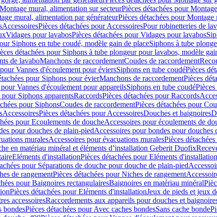
Montage mural, alimentation sur secteur
Pièces détachées pour Montage 
age mural, alimentation par générateur
Pièces détachées pour Montage m
s
Accessoires
Pièces détachées pour Accessoires
Pour robinetteries de la
ux
Vidages pour lavabos
Pièces détachées pour Vidages pour lavabos
Sip
our Siphons en tube coudé, modèle gain de place
Siphons à tube plonge
ièces détachées pour Siphons à tube plongeur pour lavabos, modèle gai
nts de lavabo
Manchons de raccordement
Coudes de raccordement
Reco
 pour Vannes d'écoulement pour éviers
Siphons en tube coudé
Pièces dé
étachées pour Siphons pour évier
Manchons de raccordement
Pièces dét
 pour Vannes d'écoulement pour appareils
Siphons en tube coudé
Pièces
s pour Siphons apparents
Raccords
Pièces détachées pour Raccords
Acces
achées pour Siphons
Coudes de raccordement
Pièces détachées pour Co
s
Accessoires
Pièces détachées pour Accessoires
Douches et baignoires
D
chées pour Ecoulements de douche
Accessoires pour écoulements de do
des pour douches de plain-pied
Accessoires pour bondes pour douches d
cuations murales
Accessoires pour évacuations murales
Pièces détachées
e en matériau minéral et éléments d’installation Geberit Duofix
Receve
aire
Eléments d'installation
Pièces détachées pour Eléments d'installatio
tachées pour Séparations de douche pour douche de plain-pied
Accessoi
hes de rangement
Pièces détachées pour Niches de rangement
Accessoir
chées pour Baignoires rectangulaires
Baignoires en matériau minéral
Pièc
tion
Pièces détachées pour Eléments d'installation
Jeux de pieds et jeux d
res accessoires
Raccordements aux appareils pour douches et baignoire
s bondes
Pièces détachées pour Avec caches bondes
Sans cache bonde
Pi