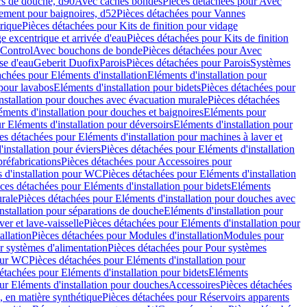
rs de douche, d90
Avec caches bondes
Pièces détachées pour Avec
ement pour baignoires, d52
Pièces détachées pour Vannes
trique
Pièces détachées pour Kits de finition pour vidage
ge excentrique et arrivée d'eau
Pièces détachées pour Kits de finition
hControl
Avec bouchons de bonde
Pièces détachées pour Avec
se d'eau
Geberit Duofix
Parois
Pièces détachées pour Parois
Systèmes
achées pour Eléments d'installation
Eléments d'installation pour
 pour lavabos
Eléments d'installation pour bidets
Pièces détachées pour
nstallation pour douches avec évacuation murale
Pièces détachées
ments d'installation pour douches et baignoires
Eléments pour
r Eléments d'installation pour déversoirs
Eléments d'installation pour
es détachées pour Eléments d'installation pour machines à laver et
installation pour éviers
Pièces détachées pour Eléments d'installation
réfabrications
Pièces détachées pour Accessoires pour
 d'installation pour WC
Pièces détachées pour Eléments d'installation
ces détachées pour Eléments d'installation pour bidets
Eléments
urale
Pièces détachées pour Eléments d'installation pour douches avec
nstallation pour séparations de douche
Eléments d'installation pour
er et lave-vaisselle
Pièces détachées pour Eléments d'installation pour
allation
Pièces détachées pour Modules d'installation
Modules pour
r systèmes d'alimentation
Pièces détachées pour Pour systèmes
pour WC
Pièces détachées pour Eléments d'installation pour
étachées pour Eléments d'installation pour bidets
Eléments
ur Eléments d'installation pour douches
Accessoires
Pièces détachées
 en matière synthétique
Pièces détachées pour Réservoirs apparents