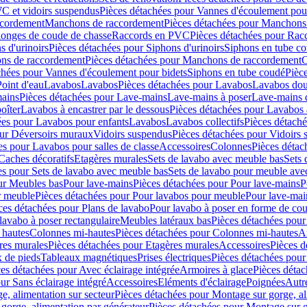
C et vidoirs suspendus
Pièces détachées pour Vannes d'écoulement pou
ccordement
Manchons de raccordement
Pièces détachées pour Manchons
longes de coude de chasse
Raccords en PVC
Pièces détachées pour Ra
s d'urinoirs
Pièces détachées pour Siphons d'urinoirs
Siphons en tube c
ns de raccordement
Pièces détachées pour Manchons de raccordement
C
chées pour Vannes d'écoulement pour bidets
Siphons en tube coudé
Pièc
Point d'eau
Lavabos
Lavabos
Pièces détachées pour Lavabos
Lavabos dou
ains
Pièces détachées pour Lave-mains
Lave-mains à poser
Lave-mains 
oîter
Lavabos à encastrer par le dessous
Pièces détachées pour Lavabos à
ées pour Lavabos pour enfants
Lavabos
Lavabos collectifs
Pièces détaché
our Déversoirs muraux
Vidoirs suspendus
Pièces détachées pour Vidoirs
es pour Lavabos pour salles de classe
Accessoires
Colonnes
Pièces détac
Caches décoratifs
Etagères murales
Sets de lavabo avec meuble bas
Sets 
es pour Sets de lavabo avec meuble bas
Sets de lavabo pour meuble ave
ur Meubles bas
Pour lave-mains
Pièces détachées pour Pour lave-mains
P
r meuble
Pièces détachées pour Pour lavabos pour meuble
Pour lave-mai
ces détachées pour Plans de lavabo
Pour lavabo à poser en forme de cou
lavabo à poser rectangulaire
Meubles latéraux bas
Pièces détachées pour
 hautes
Colonnes mi-hautes
Pièces détachées pour Colonnes mi-hautes
A
res murales
Pièces détachées pour Etagères murales
Accessoires
Pièces d
x de pieds
Tableaux magnétiques
Prises électriques
Pièces détachées pour 
es détachées pour Avec éclairage intégrée
Armoires à glace
Pièces détac
ur Sans éclairage intégré
Accessoires
Eléments d'éclairage
Poignées
Autr
e, alimentation sur secteur
Pièces détachées pour Montage sur gorge, al
gorge, alimentation par générateur
Pièces détachées pour Montage sur g