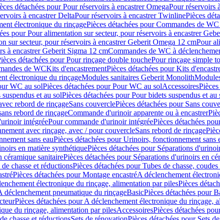
èces détachées pour Pour réservoirs à encastrer Omega
Pour réservoirs 
ervoirs à encastrer Delta
Pour réservoirs à encastrer Twinline
Pièces déta
t électronique du rinçage
Pièces détachées pour Commandes de WC à
ées pour Pour alimentation sur secteur, pour réservoirs à encastrer Geb
on sur secteur, pour réservoirs à encastrer Geberit Omega 12 cm
Pour al
irs à encastrer Geberit Sigma 12 cm
Commandes de WC à déclenchement
ièces détachées pour Pour rinçage double touche
Pour rinçage simple t
ommandes de WC
Kits d'encastrement
Pièces détachées pour Kits d'encast
t électronique du rinçage
Modules sanitaires Geberit Monolith
Modules
our WC au sol
Pièces détachées pour Pour WC au sol
Accessoires
Pièces
 suspendus et au sol
Pièces détachées pour Pour bidets suspendus et au 
avec rebord de rinçage
Sans couvercle
Pièces détachées pour Sans couve
sans rebord de rinçage
Commande d'urinoir apparente ou à encastrer
Piè
rinoir intégrée
Pour commande d'urinoir intégrée
Pièces détachées pou
nnement avec rinçage, avec / pour couvercle
Sans rebord de rinçage
Pièc
onnement sans eau
Pièces détachées pour Urinoirs, fonctionnement sans 
inoirs en matière synthétique
Pièces détachées pour Séparations d'urinoi
n céramique sanitaire
Pièces détachées pour Séparations d'urinoirs en cé
 de chasse et réductions
Pièces détachées pour Tubes de chasse, coudes 
stré
Pièces détachées pour Montage encastré
A déclenchement électroniq
enchement électronique du rinçage, alimentation par piles
Pièces détach
 A déclenchement pneumatique du rinçage
Basic
Pièces détachées pour B
cteur
Pièces détachées pour A déclenchement électronique du rinçage, al
que du rinçage, alimentation par piles
Accessoires
Pièces détachées pou
de chasse et réductions
Sets de rénovation
Pièces détachées pour Sets de