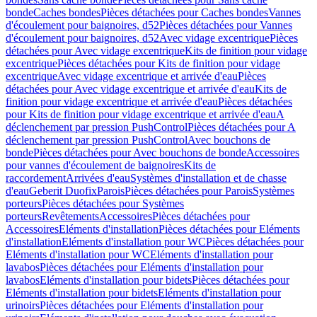
bonde
Caches bondes
Pièces détachées pour Caches bondes
Vannes
d'écoulement pour baignoires, d52
Pièces détachées pour Vannes
d'écoulement pour baignoires, d52
Avec vidage excentrique
Pièces
détachées pour Avec vidage excentrique
Kits de finition pour vidage
excentrique
Pièces détachées pour Kits de finition pour vidage
excentrique
Avec vidage excentrique et arrivée d'eau
Pièces
détachées pour Avec vidage excentrique et arrivée d'eau
Kits de
finition pour vidage excentrique et arrivée d'eau
Pièces détachées
pour Kits de finition pour vidage excentrique et arrivée d'eau
A
déclenchement par pression PushControl
Pièces détachées pour A
déclenchement par pression PushControl
Avec bouchons de
bonde
Pièces détachées pour Avec bouchons de bonde
Accessoires
pour vannes d'écoulement de baignoires
Kits de
raccordement
Arrivées d'eau
Systèmes d'installation et de chasse
d'eau
Geberit Duofix
Parois
Pièces détachées pour Parois
Systèmes
porteurs
Pièces détachées pour Systèmes
porteurs
Revêtements
Accessoires
Pièces détachées pour
Accessoires
Eléments d'installation
Pièces détachées pour Eléments
d'installation
Eléments d'installation pour WC
Pièces détachées pour
Eléments d'installation pour WC
Eléments d'installation pour
lavabos
Pièces détachées pour Eléments d'installation pour
lavabos
Eléments d'installation pour bidets
Pièces détachées pour
Eléments d'installation pour bidets
Eléments d'installation pour
urinoirs
Pièces détachées pour Eléments d'installation pour