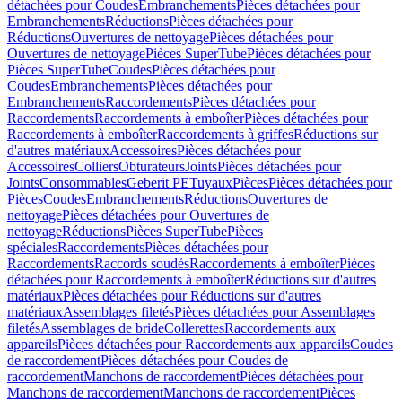
détachées pour Coudes
Embranchements
Pièces détachées pour
Embranchements
Réductions
Pièces détachées pour
Réductions
Ouvertures de nettoyage
Pièces détachées pour
Ouvertures de nettoyage
Pièces SuperTube
Pièces détachées pour
Pièces SuperTube
Coudes
Pièces détachées pour
Coudes
Embranchements
Pièces détachées pour
Embranchements
Raccordements
Pièces détachées pour
Raccordements
Raccordements à emboîter
Pièces détachées pour
Raccordements à emboîter
Raccordements à griffes
Réductions sur
d'autres matériaux
Accessoires
Pièces détachées pour
Accessoires
Colliers
Obturateurs
Joints
Pièces détachées pour
Joints
Consommables
Geberit PE
Tuyaux
Pièces
Pièces détachées pour
Pièces
Coudes
Embranchements
Réductions
Ouvertures de
nettoyage
Pièces détachées pour Ouvertures de
nettoyage
Réductions
Pièces SuperTube
Pièces
spéciales
Raccordements
Pièces détachées pour
Raccordements
Raccords soudés
Raccordements à emboîter
Pièces
détachées pour Raccordements à emboîter
Réductions sur d'autres
matériaux
Pièces détachées pour Réductions sur d'autres
matériaux
Assemblages filetés
Pièces détachées pour Assemblages
filetés
Assemblages de bride
Collerettes
Raccordements aux
appareils
Pièces détachées pour Raccordements aux appareils
Coudes
de raccordement
Pièces détachées pour Coudes de
raccordement
Manchons de raccordement
Pièces détachées pour
Manchons de raccordement
Manchons de raccordement
Pièces