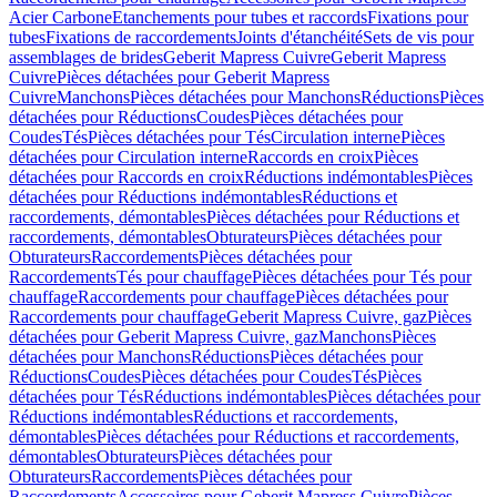
Acier Carbone
Etanchements pour tubes et raccords
Fixations pour
tubes
Fixations de raccordements
Joints d'étanchéité
Sets de vis pour
assemblages de brides
Geberit Mapress Cuivre
Geberit Mapress
Cuivre
Pièces détachées pour Geberit Mapress
Cuivre
Manchons
Pièces détachées pour Manchons
Réductions
Pièces
détachées pour Réductions
Coudes
Pièces détachées pour
Coudes
Tés
Pièces détachées pour Tés
Circulation interne
Pièces
détachées pour Circulation interne
Raccords en croix
Pièces
détachées pour Raccords en croix
Réductions indémontables
Pièces
détachées pour Réductions indémontables
Réductions et
raccordements, démontables
Pièces détachées pour Réductions et
raccordements, démontables
Obturateurs
Pièces détachées pour
Obturateurs
Raccordements
Pièces détachées pour
Raccordements
Tés pour chauffage
Pièces détachées pour Tés pour
chauffage
Raccordements pour chauffage
Pièces détachées pour
Raccordements pour chauffage
Geberit Mapress Cuivre, gaz
Pièces
détachées pour Geberit Mapress Cuivre, gaz
Manchons
Pièces
détachées pour Manchons
Réductions
Pièces détachées pour
Réductions
Coudes
Pièces détachées pour Coudes
Tés
Pièces
détachées pour Tés
Réductions indémontables
Pièces détachées pour
Réductions indémontables
Réductions et raccordements,
démontables
Pièces détachées pour Réductions et raccordements,
démontables
Obturateurs
Pièces détachées pour
Obturateurs
Raccordements
Pièces détachées pour
Raccordements
Accessoires pour Geberit Mapress Cuivre
Pièces