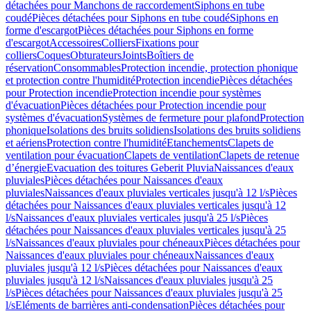
détachées pour Manchons de raccordement
Siphons en tube
coudé
Pièces détachées pour Siphons en tube coudé
Siphons en
forme d'escargot
Pièces détachées pour Siphons en forme
d'escargot
Accessoires
Colliers
Fixations pour
colliers
Coques
Obturateurs
Joints
Boîtiers de
réservation
Consommables
Protection incendie, protection phonique
et protection contre l'humidité
Protection incendie
Pièces détachées
pour Protection incendie
Protection incendie pour systèmes
d'évacuation
Pièces détachées pour Protection incendie pour
systèmes d'évacuation
Systèmes de fermeture pour plafond
Protection
phonique
Isolations des bruits solidiens
Isolations des bruits solidiens
et aériens
Protection contre l'humidité
Etanchements
Clapets de
ventilation pour évacuation
Clapets de ventilation
Clapets de retenue
d’énergie
Evacuation des toitures Geberit Pluvia
Naissances d'eaux
pluviales
Pièces détachées pour Naissances d'eaux
pluviales
Naissances d'eaux pluviales verticales jusqu'à 12 l/s
Pièces
détachées pour Naissances d'eaux pluviales verticales jusqu'à 12
l/s
Naissances d'eaux pluviales verticales jusqu'à 25 l/s
Pièces
détachées pour Naissances d'eaux pluviales verticales jusqu'à 25
l/s
Naissances d'eaux pluviales pour chéneaux
Pièces détachées pour
Naissances d'eaux pluviales pour chéneaux
Naissances d'eaux
pluviales jusqu'à 12 l/s
Pièces détachées pour Naissances d'eaux
pluviales jusqu'à 12 l/s
Naissances d'eaux pluviales jusqu'à 25
l/s
Pièces détachées pour Naissances d'eaux pluviales jusqu'à 25
l/s
Eléments de barrières anti-condensation
Pièces détachées pour