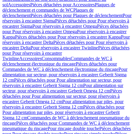
sol
Accessoires
Pièces détachées pour Accessoires
Plaques de
déclenchement et commandes de WC
Plaques de
déclenchement
Pièces détachées pour Plaques de déclenchement
Pour
réservoirs à encastrer Sigma
Pièces détachées pour Pour réservoirs à
encastrer Sigma
Pour réservoirs à encastrer Omega
Pièces détachées
pour Pour réservoirs à encastrer Omega
Pour réservoirs à encastrer
Kappa
Pièces détachées pour Pour réservoirs à encastrer Kappa
Pour
réservoirs à encastrer Delta
Pièces détachées pour Pour réservoirs à
encastrer Delta
Pour réservoirs à encastrer Twinline
Pièces détachées
pour Pour réservoirs à encastrer
Twinline
Accessoires
Consommables
Commandes de WC à
déclenchement électronique du rinçage
Pièces détachées pour
Commandes de WC à déclenchement électronique du rinçage
Pour
alimentation sur secteur, pour réservoirs à encastrer Geberit Sigma
12 cm
Pièces détachées pour Pour alimentation sur secteur, pour
réservoirs à encastrer Geberit Sigma 12 cm
Pour alimentation sur
secteur, pour réservoirs à encastrer Geberit Omega 12 cm
Pièces
détachées pour Pour alimentation sur secteur, pour réservoirs à
encastrer Geberit Omega 12 cm
Pour alimentation par piles, pour
réservoirs à encastrer Geberit Sigma 12 cm
Pièces détachées pour
Pour alimentation par piles, pour réservoirs à encastrer Geberit
Sigma 12 cm
Commandes de WC à déclenchement pneumatique du
rinçage
Pièces détachées pour Commandes de WC à déclenchement
pneumatique du rinçage
Pour rinçage double touche
Pièces détachées
pour Pour rinçage double touche
Pour rinçage simple touche
Pièces