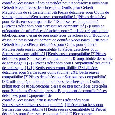
contrôle
Accessoires
Pièces détachées pour Accessoires
Outils pour
Geberit Mepla
Pièces détachées pour Outils pour Geberit
Mepla
Outils de sertissage manuels
Pièces détachées pour Outils de
sertissage manuels
Sertisseuses compatibilité [1]
Pièces détachées
pour Sertisseuses compatibilité [1]
Sertisseuses compatibilité
[2]
Pièces détachées pour Sertisseuses compatibilité [2]
Outils de
préparation de tube
Pièces détachées pour Outils de préparation de
tube
Bouchons d'essai de pression
Pièces détachées pour Bouchons
d'essai de pression
Equipement de contrôle
Accessoires
Outils pour
Geberit Mapress
Pièces détachées pour Outils pour Geberit
Mapress
Sertisseuses compatibilité [1]
Pièces détachées pour
Sertisseuses compatibilité [1]
Sertisseuses compatibilité [2]
Pièces
détachées pour Sertisseuses compatibilité [2]
Compatibilité des outils
de sertissage [1] / [2]
Pièces détachées pour Compatibilité des outils
de sertissage [1] / [2]
Sertisseuses compatibilité [2XL]
Pièces
détachées pour Sertisseuses compatibilité [2XL]
Sertisseuses
compatibilité [3]
Pièces détachées pour Sertisseuses compatibilité
[3]
Outils de préparation de tube
Pièces détachées pour Outils de
préparation de tube
Bouchons d'essai de pression
Pièces détachées
pour Bouchons d'essai de pression
Equipement de contrôle
Pièces
détachées pour Equipement de
contrôle
Accessoires
Sertisseuses
Pièces détachées pour
Sertisseuses
Sertisseuses compatibilité [1]
Pièces détachées pour
Sertisseuses compatibilité [1]
Sertisseuses compatibilité [2]
Pièces
détachées pour Sertisseuses compatibilité [2]
Sertisseuses