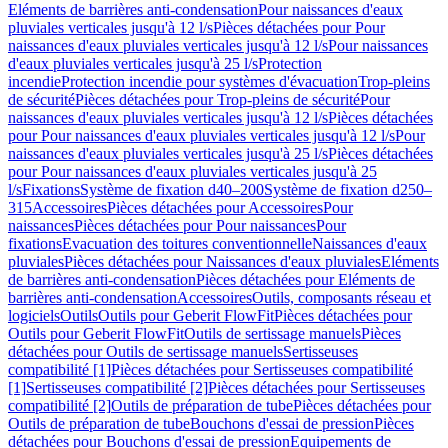
Eléments de barrières anti-condensation
Pour naissances d'eaux
pluviales verticales jusqu'à 12 l/s
Pièces détachées pour Pour
naissances d'eaux pluviales verticales jusqu'à 12 l/s
Pour naissances
d'eaux pluviales verticales jusqu'à 25 l/s
Protection
incendie
Protection incendie pour systèmes d'évacuation
Trop-pleins
de sécurité
Pièces détachées pour Trop-pleins de sécurité
Pour
naissances d'eaux pluviales verticales jusqu'à 12 l/s
Pièces détachées
pour Pour naissances d'eaux pluviales verticales jusqu'à 12 l/s
Pour
naissances d'eaux pluviales verticales jusqu'à 25 l/s
Pièces détachées
pour Pour naissances d'eaux pluviales verticales jusqu'à 25
l/s
Fixations
Système de fixation d40–200
Système de fixation d250–
315
Accessoires
Pièces détachées pour Accessoires
Pour
naissances
Pièces détachées pour Pour naissances
Pour
fixations
Evacuation des toitures conventionnelle
Naissances d'eaux
pluviales
Pièces détachées pour Naissances d'eaux pluviales
Eléments
de barrières anti-condensation
Pièces détachées pour Eléments de
barrières anti-condensation
Accessoires
Outils, composants réseau et
logiciels
Outils
Outils pour Geberit FlowFit
Pièces détachées pour
Outils pour Geberit FlowFit
Outils de sertissage manuels
Pièces
détachées pour Outils de sertissage manuels
Sertisseuses
compatibilité [1]
Pièces détachées pour Sertisseuses compatibilité
[1]
Sertisseuses compatibilité [2]
Pièces détachées pour Sertisseuses
compatibilité [2]
Outils de préparation de tube
Pièces détachées pour
Outils de préparation de tube
Bouchons d'essai de pression
Pièces
détachées pour Bouchons d'essai de pression
Equipements de