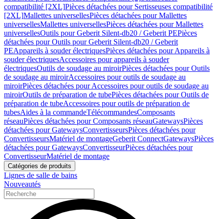
compatibilité [2XL]
Pièces détachées pour Sertisseuses compatibilité
[2XL]
Mallettes universelles
Pièces détachées pour Mallettes
universelles
Mallettes universelles
Pièces détachées pour Mallettes
universelles
Outils pour Geberit Silent-db20 / Geberit PE
Pièces
détachées pour Outils pour Geberit Silent-db20 / Geberit
PE
Appareils à souder électriques
Pièces détachées pour Appareils à
souder électriques
Accessoires pour appareils à souder
électriques
Outils de soudage au miroir
Pièces détachées pour Outils
de soudage au miroir
Accessoires pour outils de soudage au
miroir
Pièces détachées pour Accessoires pour outils de soudage au
miroir
Outils de préparation de tube
Pièces détachées pour Outils de
préparation de tube
Accessoires pour outils de préparation de
tubes
Aides à la commande
Télécommandes
Composants
réseau
Pièces détachées pour Composants réseau
Gateways
Pièces
détachées pour Gateways
Convertisseurs
Pièces détachées pour
Convertisseurs
Matériel de montage
Geberit Connect
Gateways
Pièces
détachées pour Gateways
Convertisseur
Pièces détachées pour
Convertisseur
Matériel de montage
Catégories de produits
Lignes de salle de bains
Nouveautés