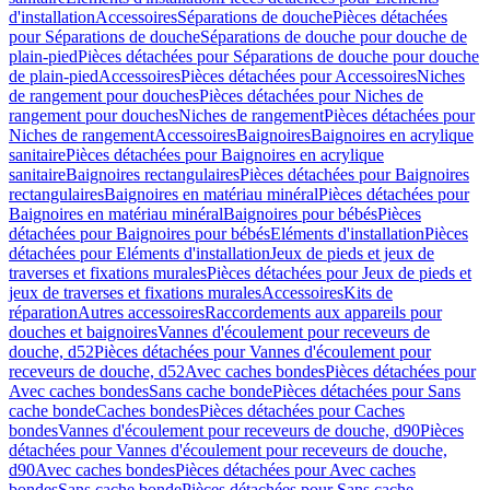
d'installation
Accessoires
Séparations de douche
Pièces détachées
pour Séparations de douche
Séparations de douche pour douche de
plain-pied
Pièces détachées pour Séparations de douche pour douche
de plain-pied
Accessoires
Pièces détachées pour Accessoires
Niches
de rangement pour douches
Pièces détachées pour Niches de
rangement pour douches
Niches de rangement
Pièces détachées pour
Niches de rangement
Accessoires
Baignoires
Baignoires en acrylique
sanitaire
Pièces détachées pour Baignoires en acrylique
sanitaire
Baignoires rectangulaires
Pièces détachées pour Baignoires
rectangulaires
Baignoires en matériau minéral
Pièces détachées pour
Baignoires en matériau minéral
Baignoires pour bébés
Pièces
détachées pour Baignoires pour bébés
Eléments d'installation
Pièces
détachées pour Eléments d'installation
Jeux de pieds et jeux de
traverses et fixations murales
Pièces détachées pour Jeux de pieds et
jeux de traverses et fixations murales
Accessoires
Kits de
réparation
Autres accessoires
Raccordements aux appareils pour
douches et baignoires
Vannes d'écoulement pour receveurs de
douche, d52
Pièces détachées pour Vannes d'écoulement pour
receveurs de douche, d52
Avec caches bondes
Pièces détachées pour
Avec caches bondes
Sans cache bonde
Pièces détachées pour Sans
cache bonde
Caches bondes
Pièces détachées pour Caches
bondes
Vannes d'écoulement pour receveurs de douche, d90
Pièces
détachées pour Vannes d'écoulement pour receveurs de douche,
d90
Avec caches bondes
Pièces détachées pour Avec caches
bondes
Sans cache bonde
Pièces détachées pour Sans cache