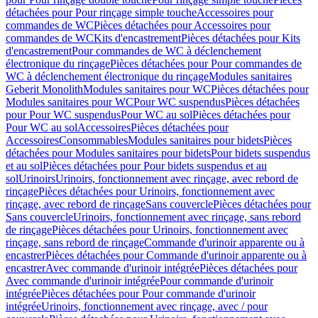
détachées pour Pour rinçage simple touche
Accessoires pour
commandes de WC
Pièces détachées pour Accessoires pour
commandes de WC
Kits d'encastrement
Pièces détachées pour Kits
d'encastrement
Pour commandes de WC à déclenchement
électronique du rinçage
Pièces détachées pour Pour commandes de
WC à déclenchement électronique du rinçage
Modules sanitaires
Geberit Monolith
Modules sanitaires pour WC
Pièces détachées pour
Modules sanitaires pour WC
Pour WC suspendus
Pièces détachées
pour Pour WC suspendus
Pour WC au sol
Pièces détachées pour
Pour WC au sol
Accessoires
Pièces détachées pour
Accessoires
Consommables
Modules sanitaires pour bidets
Pièces
détachées pour Modules sanitaires pour bidets
Pour bidets suspendus
et au sol
Pièces détachées pour Pour bidets suspendus et au
sol
Urinoirs
Urinoirs, fonctionnement avec rinçage, avec rebord de
rinçage
Pièces détachées pour Urinoirs, fonctionnement avec
rinçage, avec rebord de rinçage
Sans couvercle
Pièces détachées pour
Sans couvercle
Urinoirs, fonctionnement avec rinçage, sans rebord
de rinçage
Pièces détachées pour Urinoirs, fonctionnement avec
rinçage, sans rebord de rinçage
Commande d'urinoir apparente ou à
encastrer
Pièces détachées pour Commande d'urinoir apparente ou à
encastrer
Avec commande d'urinoir intégrée
Pièces détachées pour
Avec commande d'urinoir intégrée
Pour commande d'urinoir
intégrée
Pièces détachées pour Pour commande d'urinoir
intégrée
Urinoirs, fonctionnement avec rinçage, avec / pour