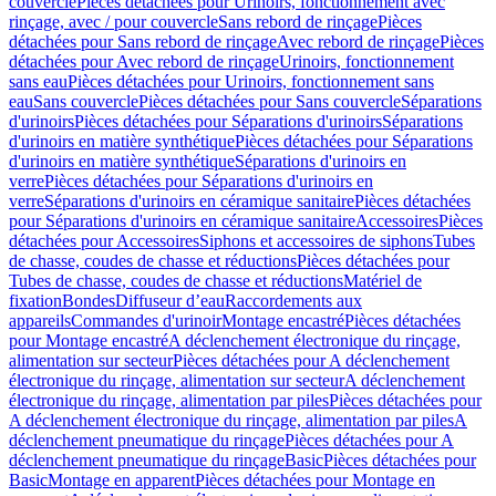
couvercle
Pièces détachées pour Urinoirs, fonctionnement avec
rinçage, avec / pour couvercle
Sans rebord de rinçage
Pièces
détachées pour Sans rebord de rinçage
Avec rebord de rinçage
Pièces
détachées pour Avec rebord de rinçage
Urinoirs, fonctionnement
sans eau
Pièces détachées pour Urinoirs, fonctionnement sans
eau
Sans couvercle
Pièces détachées pour Sans couvercle
Séparations
d'urinoirs
Pièces détachées pour Séparations d'urinoirs
Séparations
d'urinoirs en matière synthétique
Pièces détachées pour Séparations
d'urinoirs en matière synthétique
Séparations d'urinoirs en
verre
Pièces détachées pour Séparations d'urinoirs en
verre
Séparations d'urinoirs en céramique sanitaire
Pièces détachées
pour Séparations d'urinoirs en céramique sanitaire
Accessoires
Pièces
détachées pour Accessoires
Siphons et accessoires de siphons
Tubes
de chasse, coudes de chasse et réductions
Pièces détachées pour
Tubes de chasse, coudes de chasse et réductions
Matériel de
fixation
Bondes
Diffuseur d’eau
Raccordements aux
appareils
Commandes d'urinoir
Montage encastré
Pièces détachées
pour Montage encastré
A déclenchement électronique du rinçage,
alimentation sur secteur
Pièces détachées pour A déclenchement
électronique du rinçage, alimentation sur secteur
A déclenchement
électronique du rinçage, alimentation par piles
Pièces détachées pour
A déclenchement électronique du rinçage, alimentation par piles
A
déclenchement pneumatique du rinçage
Pièces détachées pour A
déclenchement pneumatique du rinçage
Basic
Pièces détachées pour
Basic
Montage en apparent
Pièces détachées pour Montage en