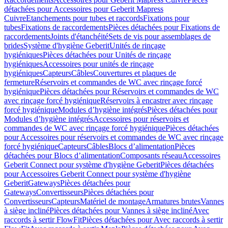
détachées pour Accessoires pour Geberit Mapress
Cuivre
Etanchements pour tubes et raccords
Fixations pour
tubes
Fixations de raccordements
Pièces détachées pour Fixations de
raccordements
Joints d'étanchéité
Sets de vis pour assemblages de
brides
Système d'hygiène Geberit
Unités de rinçage
hygiéniques
Pièces détachées pour Unités de rinçage
hygiéniques
Accessoires pour unités de rinçage
hygiéniques
Capteurs
Câbles
Couvertures et plaques de
fermeture
Réservoirs et commandes de WC avec rinçage forcé
hygiénique
Pièces détachées pour Réservoirs et commandes de WC
avec rinçage forcé hygiénique
Réservoirs à encastrer avec rinçage
forcé hygiénique
Modules d’hygiène intégrés
Pièces détachées pour
Modules d’hygiène intégrés
Accessoires pour réservoirs et
commandes de WC avec rinçage forcé hygiénique
Pièces détachées
pour Accessoires pour réservoirs et commandes de WC avec rinçage
forcé hygiénique
Capteurs
Câbles
Blocs d’alimentation
Pièces
détachées pour Blocs d’alimentation
Composants réseau
Accessoires
Geberit Connect pour système d'hygiène Geberit
Pièces détachées
pour Accessoires Geberit Connect pour système d'hygiène
Geberit
Gateways
Pièces détachées pour
Gateways
Convertisseurs
Pièces détachées pour
Convertisseurs
Capteurs
Matériel de montage
Armatures brutes
Vannes
à siège incliné
Pièces détachées pour Vannes à siège incliné
Avec
raccords à sertir FlowFit
Pièces détachées pour Avec raccords à sertir