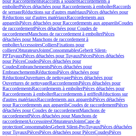
pour Raccordements
Raccords à souder
Raccordements à
emboîter
Pièces détachées pour Raccordements à emboîter
Raccords
de serrage
Réductions sur d'autres matériaux
Pièces détachées pour
Réductions sur d'autres matériaux
Raccordements aux
appareils
Pièces détachées pour Raccordements aux appareils
Coudes
de raccordement
Pièces détachées pour Coudes de
raccordement
Manchons de raccordement à emboîter
Pièces
détachées pour Manchons de raccordement à
emboîter
Accessoires
Colliers
Fixations pour
colliers
Obturateurs
Joints
Consommables
Geberit Silent-
PP
Tuyaux
Pièces détachées pour Tuyaux
Pièces
Pièces détachées
pour Pièces
Coudes
Pièces détachées pour
Coudes
Embranchements
Pièces détachées pour
Embranchements
Réductions
Pièces détachées pour
Réductions
Ouvertures de nettoyage
Pièces détachées pour
Ouvertures de nettoyage
Raccordements
Pièces détachées pour
Raccordements
Raccordements à emboîter
Pièces détachées pour
Raccordements à emboîter
Raccordements à griffes
Réductions sur
d'autres matériaux
Raccordements aux appareils
Pièces détachées
pour Raccordements aux appareils
Coudes de raccordement
Pièces
détachées pour Coudes de raccordement
Manchons de
raccordement
Pièces détachées pour Manchons de
raccordement
Accessoires
Obturateurs
Joints
Cape de
protection
Consommables
Geberit Silent-Pro
Tuyaux
Pièces détachées
pour Tuyaux
Pièces
Pièces détachées pour Pièces
Coudes
Pièces