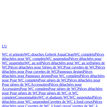
LU
WC et urinoirs
WC-douches Geberit AquaClean
WC complets
Pièces
détachées pour WC complets
WC suspendus
Pièces détachées pour
WC suspendus
WC au sol
Pièces détachées pour WC au sol
Sièges de
WC
Pièces détachées pour Sièges de WC
Pour cuvettes de WC
Pièces
détachées pour Pour cuvettes de WC
Panneaux design
Pièces
détachées pour Panneaux design
Pour WC complets
Pièces détachées
pour Pour WC complets
Pour sièges de WC
Pièces détachées pour
Pour sièges de WC
Accessoires
Pièces détachées pour
Accessoires
Pour WC complets
Pour sièges de WC
Pièces détachées
pour Pour sièges de WC
Pour sièges de WC et WC
complets
Consommables
WC et abattants WC
WC suspendus
Pièces
détachées pour WC suspendus
Cuvettes de WC à fond creux
Pièces
détachées pour Cuvettes de WC à fond creux
Cuvettes de WC à