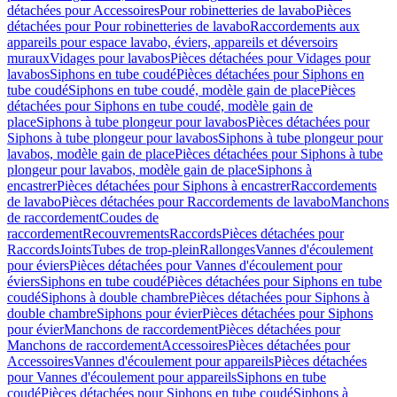
détachées pour Accessoires
Pour robinetteries de lavabo
Pièces
détachées pour Pour robinetteries de lavabo
Raccordements aux
appareils pour espace lavabo, éviers, appareils et déversoirs
muraux
Vidages pour lavabos
Pièces détachées pour Vidages pour
lavabos
Siphons en tube coudé
Pièces détachées pour Siphons en
tube coudé
Siphons en tube coudé, modèle gain de place
Pièces
détachées pour Siphons en tube coudé, modèle gain de
place
Siphons à tube plongeur pour lavabos
Pièces détachées pour
Siphons à tube plongeur pour lavabos
Siphons à tube plongeur pour
lavabos, modèle gain de place
Pièces détachées pour Siphons à tube
plongeur pour lavabos, modèle gain de place
Siphons à
encastrer
Pièces détachées pour Siphons à encastrer
Raccordements
de lavabo
Pièces détachées pour Raccordements de lavabo
Manchons
de raccordement
Coudes de
raccordement
Recouvrements
Raccords
Pièces détachées pour
Raccords
Joints
Tubes de trop-plein
Rallonges
Vannes d'écoulement
pour éviers
Pièces détachées pour Vannes d'écoulement pour
éviers
Siphons en tube coudé
Pièces détachées pour Siphons en tube
coudé
Siphons à double chambre
Pièces détachées pour Siphons à
double chambre
Siphons pour évier
Pièces détachées pour Siphons
pour évier
Manchons de raccordement
Pièces détachées pour
Manchons de raccordement
Accessoires
Pièces détachées pour
Accessoires
Vannes d'écoulement pour appareils
Pièces détachées
pour Vannes d'écoulement pour appareils
Siphons en tube
coudé
Pièces détachées pour Siphons en tube coudé
Siphons à