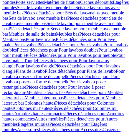
bondes
Porte-serviettes
Matériel de fixation
Caches décoratifs
Etagères
murales
Sets de lavabo avec meuble bas
Sets de lave-mains avec
meuble bas
Pièces détachées pour Sets de lave-mains avec meuble
bas
Sets de lavabo avec meuble bas
Pièces détachées pour Sets de
lavabo avec meuble bas
Sets de lavabo pour meuble avec meuble
bas
Pièces détachées pour Sets de lavabo pour meuble avec meuble
bas
Meubles de salle de bains
Meubles bas
Pièces détachées pour
Meubles bas
Pour lave-mains
Pièces détachées pour Pour lave-
mains
Pour lavabos
Pièces détachées pour Pour lavabos
Pour lavabos
doubles
Pièces détachées pour Pour lavabos doubles
Pour lavabos
pour meuble
Pièces détachées pour Pour lavabos pour meuble
Pour
lave-mains d'angle
Pièces détachées pour Pour lave-mains
d'angle
Pour lavabos d'angle
Pièces détachées pour Pour lavabos
d'angle
Plans de lavabo
Pièces détachées pour Plans de lavabo
Pour
lavabo à poser en forme de coupelle
Pièces détachées pour Pour
lavabo à poser en forme de coupelle
Pour lavabo à poser
rectangulaire
Pièces détachées pour Pour lavabo à poser
rectangulaire
Meubles latéraux bas
Pièces détachées pour Meubles
latéraux bas
Meubles latéraux bas
Pièces détachées pour Meubles
latéraux bas
Colonnes hautes
Pièces détachées pour Colonnes
hautes
Colonnes mi-hautes
Pièces détachées pour Colonnes mi-
hautes
Armoires hautes compactes
Pièces détachées pour Armoires
hautes compactes
Autres meubles
Pièces détachées pour Autres
meubles
Etagères murales
Pièces détachées pour Etagères
murales
Accessoires
Pièces détachées pour Accessoires
Casiers et