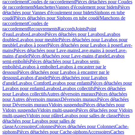
raccordement
Coudes de raccordement
Pièces détachées pour Coudes
de raccordement
Manchettes
Vannes d'écoulement pour bidets
Pièces
détachées pour Vannes d'écoulement pour bidets
Siphons en tube
coudé
Pièces détachées pour Siphons en tube coudé
Manchons de
raccordement
Coudes de
raccordement
Recouvrements
Raccords
Joints
Point
d'eau
Lavabos
Lavabos
Pièces détachées pour Lavabos
Lavabos
doubles
Lavabos pour meuble
Pièces détachées pour Lavabos pour
meuble
Lavabos à poser
Pièces détachées pour Lavabos à poser
Lave-
mains
Pièces détachées pour Lave-mains
Lave-mains à poser
Lave-
mains d'angle
Pièces détachées pour Lave-mains d'angle
Lavabos
semi-emboîtés
Pièces détachées pour Lavabos semi-
emboîtés
Lavabos à emboîter
Lavabos à encastrer par le
dessous
Pièces détachées pour Lavabos à encastrer par le
dessous
Lavabos d'angle
Pièces détachées pour Lavabos
d'angle
Lavabos Comfort
Lavabos pour enfants
Pièces détachées pour
Lavabos pour enfants
Lavabos
Lavabos collectifs
Pièces détachées
pour Lavabos collectifs
Autres déversoirs muraux
Pièces détachées
pour Autres déversoirs muraux
Déversoirs muraux
Pièces détachées
pour Déversoirs muraux
Vidoirs suspendus
Pièces détachées pour
Vidoirs suspendus
Vidoirs multi-usages
Pièces détachées pour Vidoirs
multi-usages
Vidoirs pour plâtre
Lavabos pour salles de classe
Pièces
détachées pour Lavabos pour salles de
classe
Accessoires
Colonnes
Pièces détachées pour Colonnes
Cache-
siphons
Pièces détachées pour Cache-siphons
Accessoires
Caches