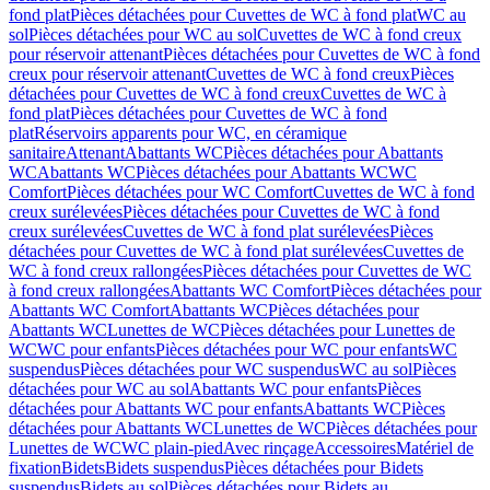
fond plat
Pièces détachées pour Cuvettes de WC à fond plat
WC au
sol
Pièces détachées pour WC au sol
Cuvettes de WC à fond creux
pour réservoir attenant
Pièces détachées pour Cuvettes de WC à fond
creux pour réservoir attenant
Cuvettes de WC à fond creux
Pièces
détachées pour Cuvettes de WC à fond creux
Cuvettes de WC à
fond plat
Pièces détachées pour Cuvettes de WC à fond
plat
Réservoirs apparents pour WC, en céramique
sanitaire
Attenant
Abattants WC
Pièces détachées pour Abattants
WC
Abattants WC
Pièces détachées pour Abattants WC
WC
Comfort
Pièces détachées pour WC Comfort
Cuvettes de WC à fond
creux surélevées
Pièces détachées pour Cuvettes de WC à fond
creux surélevées
Cuvettes de WC à fond plat surélevées
Pièces
détachées pour Cuvettes de WC à fond plat surélevées
Cuvettes de
WC à fond creux rallongées
Pièces détachées pour Cuvettes de WC
à fond creux rallongées
Abattants WC Comfort
Pièces détachées pour
Abattants WC Comfort
Abattants WC
Pièces détachées pour
Abattants WC
Lunettes de WC
Pièces détachées pour Lunettes de
WC
WC pour enfants
Pièces détachées pour WC pour enfants
WC
suspendus
Pièces détachées pour WC suspendus
WC au sol
Pièces
détachées pour WC au sol
Abattants WC pour enfants
Pièces
détachées pour Abattants WC pour enfants
Abattants WC
Pièces
détachées pour Abattants WC
Lunettes de WC
Pièces détachées pour
Lunettes de WC
WC plain-pied
Avec rinçage
Accessoires
Matériel de
fixation
Bidets
Bidets suspendus
Pièces détachées pour Bidets
suspendus
Bidets au sol
Pièces détachées pour Bidets au