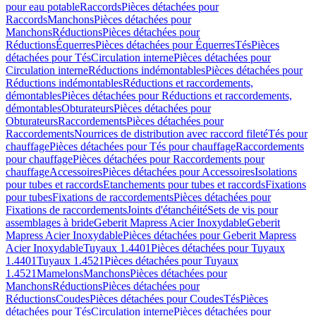
pour eau potable
Raccords
Pièces détachées pour
Raccords
Manchons
Pièces détachées pour
Manchons
Réductions
Pièces détachées pour
Réductions
Équerres
Pièces détachées pour Équerres
Tés
Pièces
détachées pour Tés
Circulation interne
Pièces détachées pour
Circulation interne
Réductions indémontables
Pièces détachées pour
Réductions indémontables
Réductions et raccordements,
démontables
Pièces détachées pour Réductions et raccordements,
démontables
Obturateurs
Pièces détachées pour
Obturateurs
Raccordements
Pièces détachées pour
Raccordements
Nourrices de distribution avec raccord fileté
Tés pour
chauffage
Pièces détachées pour Tés pour chauffage
Raccordements
pour chauffage
Pièces détachées pour Raccordements pour
chauffage
Accessoires
Pièces détachées pour Accessoires
Isolations
pour tubes et raccords
Etanchements pour tubes et raccords
Fixations
pour tubes
Fixations de raccordements
Pièces détachées pour
Fixations de raccordements
Joints d'étanchéité
Sets de vis pour
assemblages à bride
Geberit Mapress Acier Inoxydable
Geberit
Mapress Acier Inoxydable
Pièces détachées pour Geberit Mapress
Acier Inoxydable
Tuyaux 1.4401
Pièces détachées pour Tuyaux
1.4401
Tuyaux 1.4521
Pièces détachées pour Tuyaux
1.4521
Mamelons
Manchons
Pièces détachées pour
Manchons
Réductions
Pièces détachées pour
Réductions
Coudes
Pièces détachées pour Coudes
Tés
Pièces
détachées pour Tés
Circulation interne
Pièces détachées pour