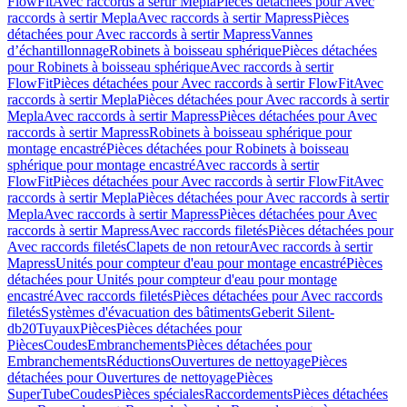
FlowFit
Avec raccords à sertir Mepla
Pièces détachées pour Avec
raccords à sertir Mepla
Avec raccords à sertir Mapress
Pièces
détachées pour Avec raccords à sertir Mapress
Vannes
d’échantillonnage
Robinets à boisseau sphérique
Pièces détachées
pour Robinets à boisseau sphérique
Avec raccords à sertir
FlowFit
Pièces détachées pour Avec raccords à sertir FlowFit
Avec
raccords à sertir Mepla
Pièces détachées pour Avec raccords à sertir
Mepla
Avec raccords à sertir Mapress
Pièces détachées pour Avec
raccords à sertir Mapress
Robinets à boisseau sphérique pour
montage encastré
Pièces détachées pour Robinets à boisseau
sphérique pour montage encastré
Avec raccords à sertir
FlowFit
Pièces détachées pour Avec raccords à sertir FlowFit
Avec
raccords à sertir Mepla
Pièces détachées pour Avec raccords à sertir
Mepla
Avec raccords à sertir Mapress
Pièces détachées pour Avec
raccords à sertir Mapress
Avec raccords filetés
Pièces détachées pour
Avec raccords filetés
Clapets de non retour
Avec raccords à sertir
Mapress
Unités pour compteur d'eau pour montage encastré
Pièces
détachées pour Unités pour compteur d'eau pour montage
encastré
Avec raccords filetés
Pièces détachées pour Avec raccords
filetés
Systèmes d'évacuation des bâtiments
Geberit Silent-
db20
Tuyaux
Pièces
Pièces détachées pour
Pièces
Coudes
Embranchements
Pièces détachées pour
Embranchements
Réductions
Ouvertures de nettoyage
Pièces
détachées pour Ouvertures de nettoyage
Pièces
SuperTube
Coudes
Pièces spéciales
Raccordements
Pièces détachées