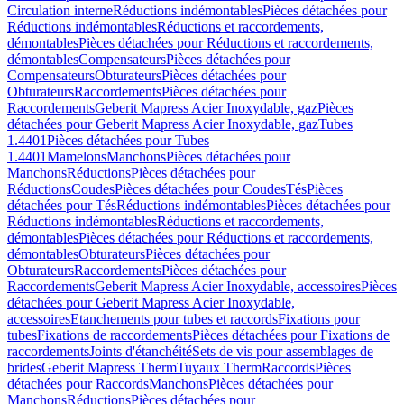
Circulation interne
Réductions indémontables
Pièces détachées pour
Réductions indémontables
Réductions et raccordements,
démontables
Pièces détachées pour Réductions et raccordements,
démontables
Compensateurs
Pièces détachées pour
Compensateurs
Obturateurs
Pièces détachées pour
Obturateurs
Raccordements
Pièces détachées pour
Raccordements
Geberit Mapress Acier Inoxydable, gaz
Pièces
détachées pour Geberit Mapress Acier Inoxydable, gaz
Tubes
1.4401
Pièces détachées pour Tubes
1.4401
Mamelons
Manchons
Pièces détachées pour
Manchons
Réductions
Pièces détachées pour
Réductions
Coudes
Pièces détachées pour Coudes
Tés
Pièces
détachées pour Tés
Réductions indémontables
Pièces détachées pour
Réductions indémontables
Réductions et raccordements,
démontables
Pièces détachées pour Réductions et raccordements,
démontables
Obturateurs
Pièces détachées pour
Obturateurs
Raccordements
Pièces détachées pour
Raccordements
Geberit Mapress Acier Inoxydable, accessoires
Pièces
détachées pour Geberit Mapress Acier Inoxydable,
accessoires
Etanchements pour tubes et raccords
Fixations pour
tubes
Fixations de raccordements
Pièces détachées pour Fixations de
raccordements
Joints d'étanchéité
Sets de vis pour assemblages de
brides
Geberit Mapress Therm
Tuyaux Therm
Raccords
Pièces
détachées pour Raccords
Manchons
Pièces détachées pour
Manchons
Réductions
Pièces détachées pour