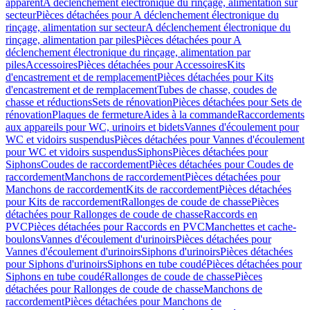
apparent
A déclenchement électronique du rinçage, alimentation sur
secteur
Pièces détachées pour A déclenchement électronique du
rinçage, alimentation sur secteur
A déclenchement électronique du
rinçage, alimentation par piles
Pièces détachées pour A
déclenchement électronique du rinçage, alimentation par
piles
Accessoires
Pièces détachées pour Accessoires
Kits
d'encastrement et de remplacement
Pièces détachées pour Kits
d'encastrement et de remplacement
Tubes de chasse, coudes de
chasse et réductions
Sets de rénovation
Pièces détachées pour Sets de
rénovation
Plaques de fermeture
Aides à la commande
Raccordements
aux appareils pour WC, urinoirs et bidets
Vannes d'écoulement pour
WC et vidoirs suspendus
Pièces détachées pour Vannes d'écoulement
pour WC et vidoirs suspendus
Siphons
Pièces détachées pour
Siphons
Coudes de raccordement
Pièces détachées pour Coudes de
raccordement
Manchons de raccordement
Pièces détachées pour
Manchons de raccordement
Kits de raccordement
Pièces détachées
pour Kits de raccordement
Rallonges de coude de chasse
Pièces
détachées pour Rallonges de coude de chasse
Raccords en
PVC
Pièces détachées pour Raccords en PVC
Manchettes et cache-
boulons
Vannes d'écoulement d'urinoirs
Pièces détachées pour
Vannes d'écoulement d'urinoirs
Siphons d'urinoirs
Pièces détachées
pour Siphons d'urinoirs
Siphons en tube coudé
Pièces détachées pour
Siphons en tube coudé
Rallonges de coude de chasse
Pièces
détachées pour Rallonges de coude de chasse
Manchons de
raccordement
Pièces détachées pour Manchons de