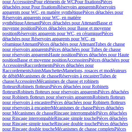
pour Accessoires
Pour eléments de WC
Pour fixations
Pièces
détachées pour Pour fixations
Réservoirs apparents
Réservoirs
apparents pour WC, en matière synthétique
Pièces détachées pour
Réservoirs apparents pour WC, en matière
synthétique
Attenant
Pièces détachées pour Attenant
Basse et
moyenne position
Pièces détachées pour Basse et moyenne
position
Réservoirs apparents pour WC, en céramique
Pièces
détachées pour Réservoirs apparents pour WC, en
céramique
Attenant
Pièces détachées pour Attenant
Tubes de chasse
pour réservoirs apparents
Pièces détachées pour Tubes de chasse
pour réservoirs apparents
Haute position
Pièces détachées pour Haute
position
Basse et moyenne position
Accessoires
Pièces détachées pour
Accessoires
Raccordements
Pièces détachées pour
Raccordements
Joints
Manchettes
Mamelons, rosaces et modérateurs
de débit
Mécanismes de chasse
Réservoirs à encastrer
Tubes de
chasse
Accessoires
Mécanismes de chasse et robinets
flotteurs
Robinets flotteurs
Pièces détachées pour Robinets
flotteurs
Robinets flotteurs pour réservoirs apparents
Pièces détachées
pour Robinets flotteurs pour réservoirs apparents
Robinets flotteurs
pour réservoirs à encastrer
Pièces détachées pour Robinets flotteurs
pour réservoirs à encastrer
Mécanismes de chasse
Pièces détachées
pour Mécanismes de chasse
Rinçage interrompable
Pièces détachées
pour Rinçage interrompable
Rinçage simple touche
Pièces détachées
pour Rinçage simple touche
Rinçage double touche
Pièces détachées
pour Rinçage double touche
Mécanismes de chasse complets
Pièces