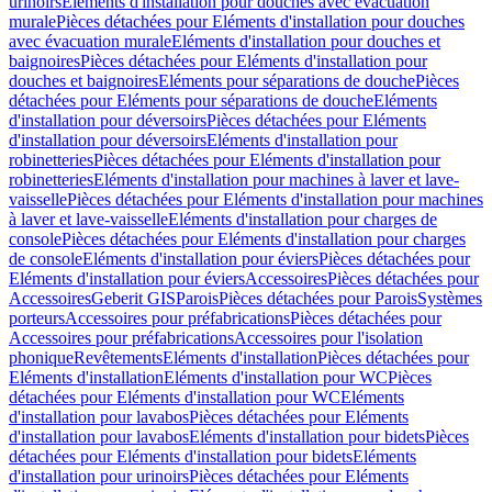
urinoirs
Eléments d'installation pour douches avec évacuation
murale
Pièces détachées pour Eléments d'installation pour douches
avec évacuation murale
Eléments d'installation pour douches et
baignoires
Pièces détachées pour Eléments d'installation pour
douches et baignoires
Eléments pour séparations de douche
Pièces
détachées pour Eléments pour séparations de douche
Eléments
d'installation pour déversoirs
Pièces détachées pour Eléments
d'installation pour déversoirs
Eléments d'installation pour
robinetteries
Pièces détachées pour Eléments d'installation pour
robinetteries
Eléments d'installation pour machines à laver et lave-
vaisselle
Pièces détachées pour Eléments d'installation pour machines
à laver et lave-vaisselle
Eléments d'installation pour charges de
console
Pièces détachées pour Eléments d'installation pour charges
de console
Eléments d'installation pour éviers
Pièces détachées pour
Eléments d'installation pour éviers
Accessoires
Pièces détachées pour
Accessoires
Geberit GIS
Parois
Pièces détachées pour Parois
Systèmes
porteurs
Accessoires pour préfabrications
Pièces détachées pour
Accessoires pour préfabrications
Accessoires pour l'isolation
phonique
Revêtements
Eléments d'installation
Pièces détachées pour
Eléments d'installation
Eléments d'installation pour WC
Pièces
détachées pour Eléments d'installation pour WC
Eléments
d'installation pour lavabos
Pièces détachées pour Eléments
d'installation pour lavabos
Eléments d'installation pour bidets
Pièces
détachées pour Eléments d'installation pour bidets
Eléments
d'installation pour urinoirs
Pièces détachées pour Eléments