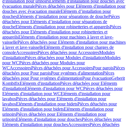
d'installation pour urinoirs
Eléments d'installation pour douches avec
évacuation murale
Pièces détachées pour Eléments d'installation pour
douches avec évacuation murale
Eléments d’installation pour
douches
Eléments d’installation pour séparations de douche
Pièces
détachées pour Eléments d’installation pour séparations de
douche
Eléments d'installation pour robinetteries et appareils
Pièces
détachées pour Eléments d'installation pour robinetteries et
appareils
Eléments d'installation pour machines à laver et lave-
vaisselle
Pièces détachées pour Eléments d'installation pour machines
à laver et lave-vaisselle
Eléments d'installation pour charges de
console
Accessoires
Pièces détachées pour Accessoires
Modules
d'installation
Pièces détachées pour Modules d'installation
Modules
pour WC
Pièces détachées pour Modules pour
WC
Accessoires
Pièces détachées pour Accessoires
Pour parois
Pièces
détachées pour Pour parois
Pour systèmes d'alimentation
Pièces
détachées pour Pour systèmes d'alimentation
Pour évacuation
Geberit
Kombifix
Eléments d'installation
Pièces détachées pour Eléments
d'installation
Eléments d'installation pour WC
Pièces détachées pour
Eléments d'installation pour WC
Eléments d'installation pour
lavabos
Pièces détachées pour Eléments d'installation pour
lavabos
Eléments d'installation pour bidets
Pièces détachées pour
Eléments d'installation pour bidets
Eléments d'installation pour
urinoirs
Pièces détachées pour Eléments d'installation pour
urinoirs
Eléments d'installation pour douches
Pièces détachées pour
Eléments d'installation pour douches
Accessoires
Pièces détachées