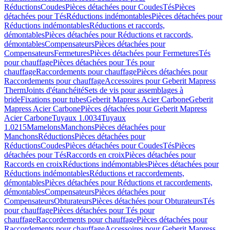
Réductions
Coudes
Pièces détachées pour Coudes
Tés
Pièces
détachées pour Tés
Réductions indémontables
Pièces détachées pour
Réductions indémontables
Réductions et raccords,
démontables
Pièces détachées pour Réductions et raccords,
démontables
Compensateurs
Pièces détachées pour
Compensateurs
Fermetures
Pièces détachées pour Fermetures
Tés
pour chauffage
Pièces détachées pour Tés pour
chauffage
Raccordements pour chauffage
Pièces détachées pour
Raccordements pour chauffage
Accessoires pour Geberit Mapress
Therm
Joints d'étanchéité
Sets de vis pour assemblages à
bride
Fixations pour tubes
Geberit Mapress Acier Carbone
Geberit
Mapress Acier Carbone
Pièces détachées pour Geberit Mapress
Acier Carbone
Tuyaux 1.0034
Tuyaux
1.0215
Mamelons
Manchons
Pièces détachées pour
Manchons
Réductions
Pièces détachées pour
Réductions
Coudes
Pièces détachées pour Coudes
Tés
Pièces
détachées pour Tés
Raccords en croix
Pièces détachées pour
Raccords en croix
Réductions indémontables
Pièces détachées pour
Réductions indémontables
Réductions et raccordements,
démontables
Pièces détachées pour Réductions et raccordements,
démontables
Compensateurs
Pièces détachées pour
Compensateurs
Obturateurs
Pièces détachées pour Obturateurs
Tés
pour chauffage
Pièces détachées pour Tés pour
chauffage
Raccordements pour chauffage
Pièces détachées pour
Raccordements pour chauffage
Accessoires pour Geberit Mapress