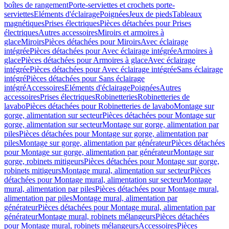
boîtes de rangement
Porte-serviettes et crochets porte-
serviettes
Eléments d'éclairage
Poignées
Jeux de pieds
Tableaux
magnétiques
Prises électriques
Pièces détachées pour Prises
électriques
Autres accessoires
Miroirs et armoires à
glace
Miroirs
Pièces détachées pour Miroirs
Avec éclairage
intégrée
Pièces détachées pour Avec éclairage intégrée
Armoires à
glace
Pièces détachées pour Armoires à glace
Avec éclairage
intégrée
Pièces détachées pour Avec éclairage intégrée
Sans éclairage
intégré
Pièces détachées pour Sans éclairage
intégré
Accessoires
Eléments d'éclairage
Poignées
Autres
accessoires
Prises électriques
Robinetteries
Robinetteries de
lavabo
Pièces détachées pour Robinetteries de lavabo
Montage sur
gorge, alimentation sur secteur
Pièces détachées pour Montage sur
gorge, alimentation sur secteur
Montage sur gorge, alimentation par
piles
Pièces détachées pour Montage sur gorge, alimentation par
piles
Montage sur gorge, alimentation par générateur
Pièces détachées
pour Montage sur gorge, alimentation par générateur
Montage sur
gorge, robinets mitigeurs
Pièces détachées pour Montage sur gorge,
robinets mitigeurs
Montage mural, alimentation sur secteur
Pièces
détachées pour Montage mural, alimentation sur secteur
Montage
mural, alimentation par piles
Pièces détachées pour Montage mural,
alimentation par piles
Montage mural, alimentation par
générateur
Pièces détachées pour Montage mural, alimentation par
générateur
Montage mural, robinets mélangeurs
Pièces détachées
pour Montage mural, robinets mélangeurs
Accessoires
Pièces