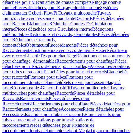
détachées pour Mécanismes de chasse complets
Rinçage double
touche
Pièces détachées pour Rinçage double touche
Systèmes
d'alimentation
Geberit FlowFit
Tuyaux multicouche
Tuyaux
multicouche avec résistance chauffante
Raccords
Pièces détachées
pour Raccords
Manchons
Réductions
Coudes
Tés
Circulation
interne
Pièces détachées pour Circulation interne
Réductions
indémontables
Réductions et raccords, démontables
Pièces détachées
pour Réductions et raccords,
démontables
Obturateurs
Raccordements
Pièces détachées pour
Raccordements
Distributeurs avec raccordement à visser
Répartiteur
avec raccord à sertir
Tés pour chauffage
Réductions et raccordements
pour chauffage, démontables
Raccordements pour chauffage
Pièces
détachées pour Raccordements pour chauffage
Accessoires
Isolations
pour tubes et raccords
Etanchéités pour tubes et raccords
Etanchéités
pour raccords
Fixations pour tubes
Fixations pour
raccordements
Joints d'étanchéité
Sets de vis pour assemblages à
bride
Consommables
Geberit PushFit
Tuyaux multicouches
Tuyaux
multicouches pour chauffage
Raccords
Pièces détachées pour
Raccords
Raccordements
Pièces détachées pour
Raccordements
Raccordements pour chauffage
Pièces détachées pour
Raccordements pour chauffage
Accessoires
Pièces détachées pour
Accessoires
Isolations pour tubes et raccords
Etanchements pour
tubes et raccords
Fixations pour tubes
Fixations de
raccordements
Pièces détachées pour Fixations de
raccordements
Joints d'étanchéité
Geberit Mepla
Tuyaux multicouches