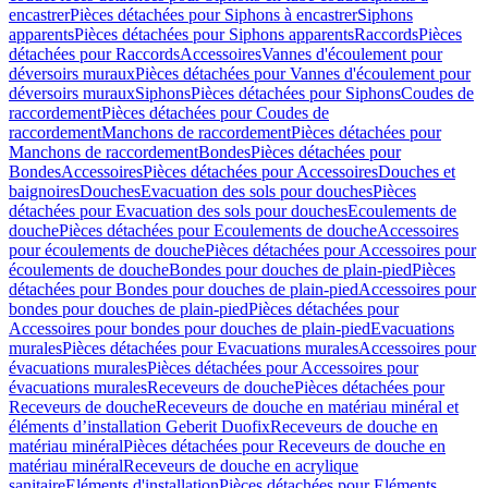
encastrer
Pièces détachées pour Siphons à encastrer
Siphons
apparents
Pièces détachées pour Siphons apparents
Raccords
Pièces
détachées pour Raccords
Accessoires
Vannes d'écoulement pour
déversoirs muraux
Pièces détachées pour Vannes d'écoulement pour
déversoirs muraux
Siphons
Pièces détachées pour Siphons
Coudes de
raccordement
Pièces détachées pour Coudes de
raccordement
Manchons de raccordement
Pièces détachées pour
Manchons de raccordement
Bondes
Pièces détachées pour
Bondes
Accessoires
Pièces détachées pour Accessoires
Douches et
baignoires
Douches
Evacuation des sols pour douches
Pièces
détachées pour Evacuation des sols pour douches
Ecoulements de
douche
Pièces détachées pour Ecoulements de douche
Accessoires
pour écoulements de douche
Pièces détachées pour Accessoires pour
écoulements de douche
Bondes pour douches de plain-pied
Pièces
détachées pour Bondes pour douches de plain-pied
Accessoires pour
bondes pour douches de plain-pied
Pièces détachées pour
Accessoires pour bondes pour douches de plain-pied
Evacuations
murales
Pièces détachées pour Evacuations murales
Accessoires pour
évacuations murales
Pièces détachées pour Accessoires pour
évacuations murales
Receveurs de douche
Pièces détachées pour
Receveurs de douche
Receveurs de douche en matériau minéral et
éléments d’installation Geberit Duofix
Receveurs de douche en
matériau minéral
Pièces détachées pour Receveurs de douche en
matériau minéral
Receveurs de douche en acrylique
sanitaire
Eléments d'installation
Pièces détachées pour Eléments