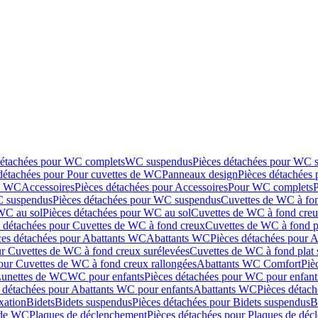
détachées pour WC complets
WC suspendus
Pièces détachées pour WC 
détachées pour Pour cuvettes de WC
Panneaux design
Pièces détachées
de WC
Accessoires
Pièces détachées pour Accessoires
Pour WC complets
 suspendus
Pièces détachées pour WC suspendus
Cuvettes de WC à fo
WC au sol
Pièces détachées pour WC au sol
Cuvettes de WC à fond creux
s détachées pour Cuvettes de WC à fond creux
Cuvettes de WC à fond p
ces détachées pour Abattants WC
Abattants WC
Pièces détachées pour 
ur Cuvettes de WC à fond creux surélevées
Cuvettes de WC à fond plat 
our Cuvettes de WC à fond creux rallongées
Abattants WC Comfort
Piè
Lunettes de WC
WC pour enfants
Pièces détachées pour WC pour enfant
 détachées pour Abattants WC pour enfants
Abattants WC
Pièces détac
ixation
Bidets
Bidets suspendus
Pièces détachées pour Bidets suspendus
B
 de WC
Plaques de déclenchement
Pièces détachées pour Plaques de dé