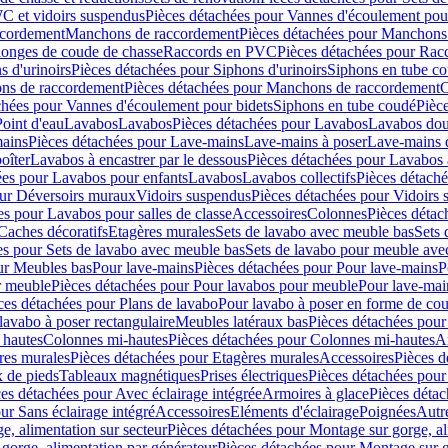
C et vidoirs suspendus
Pièces détachées pour Vannes d'écoulement pou
ccordement
Manchons de raccordement
Pièces détachées pour Manchons
longes de coude de chasse
Raccords en PVC
Pièces détachées pour Ra
s d'urinoirs
Pièces détachées pour Siphons d'urinoirs
Siphons en tube c
ns de raccordement
Pièces détachées pour Manchons de raccordement
C
chées pour Vannes d'écoulement pour bidets
Siphons en tube coudé
Pièc
Point d'eau
Lavabos
Lavabos
Pièces détachées pour Lavabos
Lavabos dou
ains
Pièces détachées pour Lave-mains
Lave-mains à poser
Lave-mains 
oîter
Lavabos à encastrer par le dessous
Pièces détachées pour Lavabos à
ées pour Lavabos pour enfants
Lavabos
Lavabos collectifs
Pièces détaché
our Déversoirs muraux
Vidoirs suspendus
Pièces détachées pour Vidoirs
es pour Lavabos pour salles de classe
Accessoires
Colonnes
Pièces détac
Caches décoratifs
Etagères murales
Sets de lavabo avec meuble bas
Sets 
es pour Sets de lavabo avec meuble bas
Sets de lavabo pour meuble ave
ur Meubles bas
Pour lave-mains
Pièces détachées pour Pour lave-mains
P
r meuble
Pièces détachées pour Pour lavabos pour meuble
Pour lave-mai
ces détachées pour Plans de lavabo
Pour lavabo à poser en forme de cou
lavabo à poser rectangulaire
Meubles latéraux bas
Pièces détachées pour
 hautes
Colonnes mi-hautes
Pièces détachées pour Colonnes mi-hautes
A
res murales
Pièces détachées pour Etagères murales
Accessoires
Pièces d
x de pieds
Tableaux magnétiques
Prises électriques
Pièces détachées pour 
es détachées pour Avec éclairage intégrée
Armoires à glace
Pièces détac
ur Sans éclairage intégré
Accessoires
Eléments d'éclairage
Poignées
Autr
e, alimentation sur secteur
Pièces détachées pour Montage sur gorge, al
gorge, alimentation par générateur
Pièces détachées pour Montage sur g