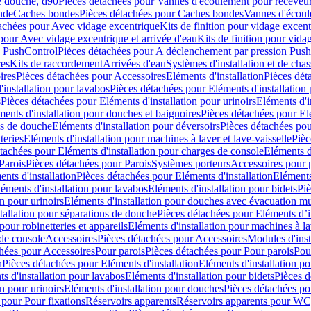
e douche, d90
Pièces détachées pour Vannes d'écoulement pour receveu
nde
Caches bondes
Pièces détachées pour Caches bondes
Vannes d'écoul
achées pour Avec vidage excentrique
Kits de finition pour vidage excen
pour Avec vidage excentrique et arrivée d'eau
Kits de finition pour vida
n PushControl
Pièces détachées pour A déclenchement par pression Pus
res
Kits de raccordement
Arrivées d'eau
Systèmes d'installation et de chas
ires
Pièces détachées pour Accessoires
Eléments d'installation
Pièces dét
'installation pour lavabos
Pièces détachées pour Eléments d'installation
s
Pièces détachées pour Eléments d'installation pour urinoirs
Eléments d'i
ments d'installation pour douches et baignoires
Pièces détachées pour Elé
ns de douche
Eléments d'installation pour déversoirs
Pièces détachées pou
teries
Eléments d'installation pour machines à laver et lave-vaisselle
Pièc
tachées pour Eléments d'installation pour charges de console
Eléments d'
Parois
Pièces détachées pour Parois
Systèmes porteurs
Accessoires pour p
nts d'installation
Pièces détachées pour Eléments d'installation
Eléments
éments d'installation pour lavabos
Eléments d'installation pour bidets
Piè
n pour urinoirs
Eléments d'installation pour douches avec évacuation m
tallation pour séparations de douche
Pièces détachées pour Eléments d’i
pour robinetteries et appareils
Eléments d'installation pour machines à lav
 de console
Accessoires
Pièces détachées pour Accessoires
Modules d'inst
hées pour Accessoires
Pour parois
Pièces détachées pour Pour parois
Pou
n
Pièces détachées pour Eléments d'installation
Eléments d'installation 
s d'installation pour lavabos
Eléments d'installation pour bidets
Pièces d
n pour urinoirs
Eléments d'installation pour douches
Pièces détachées po
 pour Pour fixations
Réservoirs apparents
Réservoirs apparents pour WC,