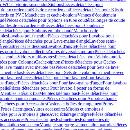
r WC et vidoirs suspendus
Siphons
Pièces détachées pour
 de raccordement
Kits de raccordement
Pièces détachées pour Kits de
ccords en PVC
Manchettes et cache-boulons
Vannes d'écoulement
oudé
Pièces détachées pour Siphons en tube coudé
Rallonges de coude
oudes de raccordement
Pièces détachées pour Coudes de
es détachées pour Siphons en tube coudé
Manchons de
bles
Lavabos pour meuble
Pièces détachées pour Lavabos pour
d'angle
Pièces détachées pour Lave-mains d'angle
Lavabos semi-
 encastrer par le dessous
Lavabos d'angle
Pièces détachées pour
es pour Lavabos collectifs
Autres déversoirs muraux
Pièces détachées
 suspendus
Vidoirs multi-usages
Pièces détachées pour Vidoirs multi-
hées pour Colonnes
Cache-siphons
Pièces détachées pour Cache-
de lave-mains avec meuble bas
Pièces détachées pour Sets de lave-
c meuble bas
Pièces détachées pour Sets de lavabo pour meuble avec
our lavabos
Pièces détachées pour Pour lavabos
Pour lavabos
ns d'angle
Pièces détachées pour Pour lave-mains d'angle
Pour lavabos
pelle
Pièces détachées pour Pour lavabo à poser en forme de
 Meubles latéraux bas
Meubles latéraux bas
Pièces détachées pour
rmoires hautes compactes
Pièces détachées pour Armoires hautes
étachées pour Accessoires
Casiers et boîtes de rangement
Porte-
Prises électriques
Autres accessoires
Miroirs et armoires à
hées pour Armoires à glace
Avec éclairage intégrée
Pièces détachées
es accessoires
Prises électriques
Robinetteries
Robinetteries de
imentation sur secteur
Montage sur gorge, alimentation par piles
Pièces
orge, alimentation par générateur
Montage sur gorge, robinets