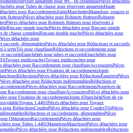
position
Réservoirs apparents pour WC, en céramique
Pièces détachées
étachées pour Tubes de chasse pour réservoirs apparents
Haute
détachées pour Raccordements
Joints
Manchettes
Mamelons, rosaces et
ets flotteurs
Pièces détachées pour Robinets flotteurs
Robinets
trer
Pièces détachées pour Robinets flotteurs pour réservoirs à
able
Rinçage simple touche
Pièces détachées pour Rinçage simple
s de chasse complets
Rinçage double touche
Pièces détachées pour
Pièces détachées pour
t raccords, démontables
Pièces détachées pour Réductions et raccords,
d à sertir
Tés pour chauffage
Réductions et raccordements pour
 et raccords
Etanchéités pour tubes et raccords
Etanchéités pour
Fit
Tuyaux multicouches
Tuyaux multicouches pour
s détachées pour Raccordements pour chauffage
Accessoires
Pièces
nts
Pièces détachées pour Fixations de raccordements
Joints
Manchons
Réductions
Pièces détachées pour Réductions
Équerres
Pièces
Pièces détachées pour Réductions indémontables
Réductions et
accordements
Pièces détachées pour Raccordements
Nourrices de
pour Raccordements pour chauffage
Accessoires
Pièces détachées pour
hées pour Fixations de raccordements
Joints d'étanchéité
Sets de vis
Inoxydable
Tuyaux 1.4401
Pièces détachées pour Tuyaux
es pour Réductions
Coudes
Pièces détachées pour Coudes
Tés
Pièces
indémontables
Réductions et raccordements, démontables
Pièces
pour Obturateurs
Raccordements
Pièces détachées pour
achées pour Tubes 1.4401
Mamelons
Manchons
Pièces détachées pour
ontables
Pièces détachées pour Réductions indémontables
Réductions