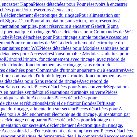
à encastrer Kappa
Pièces détachées pour Pour réservoirs à encastrer
chées pour Pour réservoirs à encastrer
 déclenchement électronique du rinçage
Pour alimentation sur
erit Sigma 12 cm
Pour alimentation sur secteur, pour réservoirs à
imentation par piles, pour réservoirs à encastrer Geberit Sigma
 pneumatique du rinçage
Pièces détachées pour Commandes de WC
ouche
Pièces détachées pour Pour rinçage simple touche
Accessoires
rement
Pour commandes de WC à déclenchement électronique du
 sanitaires pour WC
Pièces détachées pour Modules sanitaires pour
 détachées pour Accessoires
Consommables
Modules sanitaires pour
sol
Urinoirs
Urinoirs, fonctionnement avec rinçage, avec rebord de
rcle
Urinoirs, fonctionnement avec rinçage, sans rebord de
ces détachées pour Commande d'urinoir apparente ou à encastrer
Avec
r Pour commande d'urinoir intégrée
Urinoirs, fonctionnement avec
es détachées pour Sans rebord de rinçage
Avec rebord de
eau
Sans couvercle
Pièces détachées pour Sans couvercle
Séparations
rs en matière synthétique
Séparations d'urinoirs en verre
Pièces
ramique sanitaire
Accessoires
Pièces détachées pour
de chasse et réductions
Matériel de fixation
Bondes
Diffuseur
ue du rinçage, alimentation sur secteur
Pièces détachées pour A
ées pour A déclenchement électronique du rinçage, alimentation par
asic
Montage en apparent
Pièces détachées pour Montage en
imentation sur secteur
A déclenchement électronique du rinçage,
r Accessoires
Kits d'encastrement et de remplacement
Pièces détachées
 rénovation
Plaques de fermeture
Aides à la commande
Raccordements