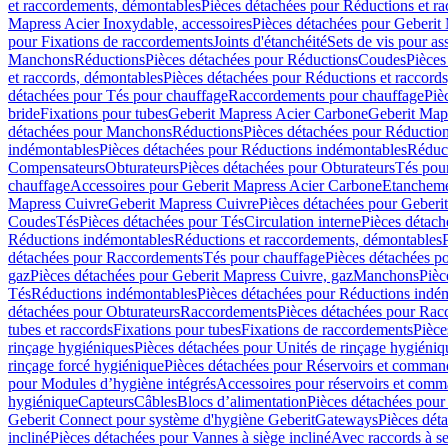
et raccordements, démontables
Pièces détachées pour Réductions et r
Mapress Acier Inoxydable, accessoires
Pièces détachées pour Geberit 
pour Fixations de raccordements
Joints d'étanchéité
Sets de vis pour a
Manchons
Réductions
Pièces détachées pour Réductions
Coudes
Pièces
et raccords, démontables
Pièces détachées pour Réductions et raccord
détachées pour Tés pour chauffage
Raccordements pour chauffage
Piè
bride
Fixations pour tubes
Geberit Mapress Acier Carbone
Geberit Map
détachées pour Manchons
Réductions
Pièces détachées pour Réductio
indémontables
Pièces détachées pour Réductions indémontables
Réduct
Compensateurs
Obturateurs
Pièces détachées pour Obturateurs
Tés pou
chauffage
Accessoires pour Geberit Mapress Acier Carbone
Etanchemen
Mapress Cuivre
Geberit Mapress Cuivre
Pièces détachées pour Geberi
Coudes
Tés
Pièces détachées pour Tés
Circulation interne
Pièces détach
Réductions indémontables
Réductions et raccordements, démontables
détachées pour Raccordements
Tés pour chauffage
Pièces détachées p
gaz
Pièces détachées pour Geberit Mapress Cuivre, gaz
Manchons
Pièc
Tés
Réductions indémontables
Pièces détachées pour Réductions indé
détachées pour Obturateurs
Raccordements
Pièces détachées pour Rac
tubes et raccords
Fixations pour tubes
Fixations de raccordements
Pièce
rinçage hygiéniques
Pièces détachées pour Unités de rinçage hygiéniq
rinçage forcé hygiénique
Pièces détachées pour Réservoirs et comman
pour Modules d’hygiène intégrés
Accessoires pour réservoirs et com
hygiénique
Capteurs
Câbles
Blocs d’alimentation
Pièces détachées pour
Geberit Connect pour système d'hygiène Geberit
Gateways
Pièces dét
incliné
Pièces détachées pour Vannes à siège incliné
Avec raccords à se