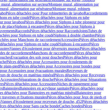
mural, alimentation sur secteur
Montage mural, alimentation par
ural, alimentation par générateur
Montage mural, robinets
vabo
Pièces détachées pour Pour robinetteries de lavabo
Raccordements
hons en tube coudé
Pièces détachées pour Siphons en tube
ur pour lavabos
Pièces détachées pour Siphons à tube plongeur pour
n de place
Siphons à encastrer
Pièces détachées pour Siphons à
uvrements
Raccords
Pièces détachées pour Raccords
Joints
Tubes de
tachées pour Siphons en tube coudé
Siphons à double chambre
Pièces
achées pour Manchons de raccordement
Accessoires
Pièces détachées
 détachées pour Siphons en tube coudé
Siphons à encastrer
Pièces
soires
Vannes d'écoulement pour déversoirs muraux
Pièces détachées
udes de raccordement
Manchons de raccordement
Pièces détachées
ouches
Evacuation des sols pour douches
Pièces détachées pour
uche
Pièces détachées pour Accessoires pour écoulements de
e plain-pied
Pièces détachées pour Accessoires pour bondes pour
 pour Accessoires pour évacuations murales
Receveurs de
urs de douche en matériau minéral
Pièces détachées pour Receveurs
n
Accessoires
Séparations de douche
Pièces détachées pour Séparations
res
Pièces détachées pour Accessoires
Niches de rangement pour
es
Baignoires
Baignoires en acrylique sanitaire
Pièces détachées pour
es détachées pour Baignoires en matériau minéral
Baignoires pour
e traverses et fixations murales
Pièces détachées pour Jeux de pieds et
s
Vannes d'écoulement pour receveurs de douche, d52
Pièces détachées
èces détachées pour Sans cache bonde
Caches bondes
Pièces