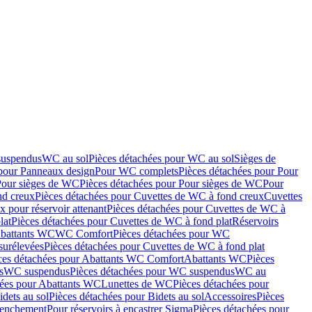
suspendus
WC au sol
Pièces détachées pour WC au sol
Sièges de
 pour Panneaux design
Pour WC complets
Pièces détachées pour Pour
Pour sièges de WC
Pièces détachées pour Pour sièges de WC
Pour
nd creux
Pièces détachées pour Cuvettes de WC à fond creux
Cuvettes
 pour réservoir attenant
Pièces détachées pour Cuvettes de WC à
lat
Pièces détachées pour Cuvettes de WC à fond plat
Réservoirs
Abattants WC
WC Comfort
Pièces détachées pour WC
surélevées
Pièces détachées pour Cuvettes de WC à fond plat
ces détachées pour Abattants WC Comfort
Abattants WC
Pièces
s
WC suspendus
Pièces détachées pour WC suspendus
WC au
hées pour Abattants WC
Lunettes de WC
Pièces détachées pour
idets au sol
Pièces détachées pour Bidets au sol
Accessoires
Pièces
clenchement
Pour réservoirs à encastrer Sigma
Pièces détachées pour