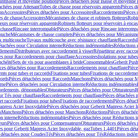
ant
Basse et moyenne position
Pièces détachées pour Basse et moyenne 
achées pour Attenant
Tubes de chasse pour réservoirs apparents
Pièces d
on
Accessoires
Pièces détachées pour Accessoires
Raccordements
Pièces 
s de chasse
Accessoires
Mécanismes de chasse et robinets flotteurs
Robin
eurs pour réservoirs apparents
Robinets flotteurs pour réservoirs à encas
 chasse
Rinçage interrompable
Pièces détachées pour Rinçage interromp
touche
Mécanismes de chasse complets
Pièces détachées pour Mécanisme
 multicouche
Tuyaux multicouche avec résistance chauffante
Raccords
étachées pour Circulation interne
Réductions indémontables
Réductions e
rdements
Distributeurs avec raccordement à visser
Répartiteur avec raccor
es pour Raccordements pour chauffage
Accessoires
Isolations pour tubes
nchéité
Sets de vis pour assemblages à bride
Consommables
Geberit Push
ces détachées pour Raccordements
Raccordements pour chauffage
Pièce
ts pour tubes et raccords
Fixations pour tubes
Fixations de raccordeme
ords
Pièces détachées pour Raccords
Manchons
Pièces détachées pour 
erne
Pièces détachées pour Circulation interne
Réductions indémontables
cordements, démontables
Obturateurs
Pièces détachées pour Obturateurs
R
ur Tés pour chauffage
Raccordements pour chauffage
Pièces détachées 
et raccords
Fixations pour tubes
Fixations de raccordements
Pièces détac
apress Acier Inoxydable
Pièces détachées pour Geberit Mapress Acier 
s
Manchons
Pièces détachées pour Manchons
Réductions
Pièces détaché
on interne
Réductions indémontables
Pièces détachées pour Réductions 
eurs
Pièces détachées pour Compensateurs
Obturateurs
Pièces détachées 
es pour Geberit Mapress Acier Inoxydable, gaz
Tubes 1.4401
Pièces dét
 détachées pour Coudes
Tés
Pièces détachées pour Tés
Réductions indém