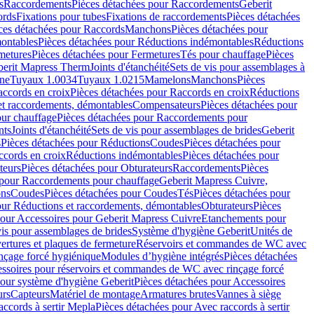
s
Raccordements
Pièces détachées pour Raccordements
Geberit
ords
Fixations pour tubes
Fixations de raccordements
Pièces détachées
ces détachées pour Raccords
Manchons
Pièces détachées pour
ontables
Pièces détachées pour Réductions indémontables
Réductions
metures
Pièces détachées pour Fermetures
Tés pour chauffage
Pièces
berit Mapress Therm
Joints d'étanchéité
Sets de vis pour assemblages à
one
Tuyaux 1.0034
Tuyaux 1.0215
Mamelons
Manchons
Pièces
ccords en croix
Pièces détachées pour Raccords en croix
Réductions
et raccordements, démontables
Compensateurs
Pièces détachées pour
ur chauffage
Pièces détachées pour Raccordements pour
nts
Joints d'étanchéité
Sets de vis pour assemblages de brides
Geberit
s
Pièces détachées pour Réductions
Coudes
Pièces détachées pour
ccords en croix
Réductions indémontables
Pièces détachées pour
teurs
Pièces détachées pour Obturateurs
Raccordements
Pièces
 pour Raccordements pour chauffage
Geberit Mapress Cuivre,
ons
Coudes
Pièces détachées pour Coudes
Tés
Pièces détachées pour
our Réductions et raccordements, démontables
Obturateurs
Pièces
pour Accessoires pour Geberit Mapress Cuivre
Etanchements pour
vis pour assemblages de brides
Système d'hygiène Geberit
Unités de
rtures et plaques de fermeture
Réservoirs et commandes de WC avec
inçage forcé hygiénique
Modules d’hygiène intégrés
Pièces détachées
essoires pour réservoirs et commandes de WC avec rinçage forcé
our système d'hygiène Geberit
Pièces détachées pour Accessoires
urs
Capteurs
Matériel de montage
Armatures brutes
Vannes à siège
accords à sertir Mepla
Pièces détachées pour Avec raccords à sertir