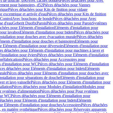
rs de douche, d90
Avec caches bondes
Pièces détachées pour Avec
ement pour baignoires, d52
Pièces détachées pour Vannes
trique
Pièces détachées pour Kits de finition pour vidage
ge excentrique et arrivée d'eau
Pièces détachées pour Kits de finition
hControl
Avec bouchons de bonde
Pièces détachées pour Avec
se d'eau
Geberit Duofix
Parois
Pièces détachées pour Parois
Systèmes
achées pour Eléments d'installation
Eléments d'installation pour
 pour lavabos
Eléments d'installation pour bidets
Pièces détachées pour
nstallation pour douches avec évacuation murale
Pièces détachées
ments d'installation pour douches et baignoires
Eléments pour
r Eléments d'installation pour déversoirs
Eléments d'installation pour
es détachées pour Eléments d'installation pour machines à laver et
installation pour éviers
Pièces détachées pour Eléments d'installation
réfabrications
Pièces détachées pour Accessoires pour
 d'installation pour WC
Pièces détachées pour Eléments d'installation
ces détachées pour Eléments d'installation pour bidets
Eléments
urale
Pièces détachées pour Eléments d'installation pour douches avec
nstallation pour séparations de douche
Eléments d'installation pour
er et lave-vaisselle
Pièces détachées pour Eléments d'installation pour
allation
Pièces détachées pour Modules d'installation
Modules pour
r systèmes d'alimentation
Pièces détachées pour Pour systèmes
pour WC
Pièces détachées pour Eléments d'installation pour
étachées pour Eléments d'installation pour bidets
Eléments
ur Eléments d'installation pour douches
Accessoires
Pièces détachées
 en matière synthétique
Pièces détachées pour Réservoirs apparents