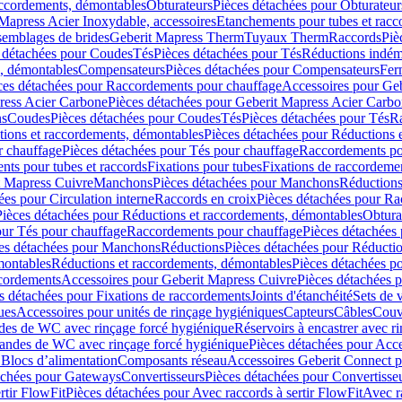
accordements, démontables
Obturateurs
Pièces détachées pour Obturateur
Mapress Acier Inoxydable, accessoires
Etanchements pour tubes et racc
ssemblages de brides
Geberit Mapress Therm
Tuyaux Therm
Raccords
Piè
 détachées pour Coudes
Tés
Pièces détachées pour Tés
Réductions indém
s, démontables
Compensateurs
Pièces détachées pour Compensateurs
Fer
ces détachées pour Raccordements pour chauffage
Accessoires pour Ge
ress Acier Carbone
Pièces détachées pour Geberit Mapress Acier Carb
ns
Coudes
Pièces détachées pour Coudes
Tés
Pièces détachées pour Tés
Ra
ions et raccordements, démontables
Pièces détachées pour Réductions 
r chauffage
Pièces détachées pour Tés pour chauffage
Raccordements po
ts pour tubes et raccords
Fixations pour tubes
Fixations de raccordeme
t Mapress Cuivre
Manchons
Pièces détachées pour Manchons
Réduction
ées pour Circulation interne
Raccords en croix
Pièces détachées pour Ra
Pièces détachées pour Réductions et raccordements, démontables
Obtura
our Tés pour chauffage
Raccordements pour chauffage
Pièces détachées
es détachées pour Manchons
Réductions
Pièces détachées pour Réducti
montables
Réductions et raccordements, démontables
Pièces détachées p
cordements
Accessoires pour Geberit Mapress Cuivre
Pièces détachées 
s détachées pour Fixations de raccordements
Joints d'étanchéité
Sets de 
ues
Accessoires pour unités de rinçage hygiéniques
Capteurs
Câbles
Couve
des de WC avec rinçage forcé hygiénique
Réservoirs à encastrer avec r
mandes de WC avec rinçage forcé hygiénique
Pièces détachées pour Acc
 Blocs d’alimentation
Composants réseau
Accessoires Geberit Connect p
achées pour Gateways
Convertisseurs
Pièces détachées pour Convertisse
rtir FlowFit
Pièces détachées pour Avec raccords à sertir FlowFit
Avec r