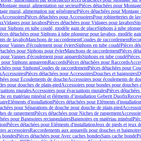
Montage mural, alimentation sur secteur
Pièces détachées pour Montage 
age mural, alimentation par générateur
Pièces détachées pour Montage m
s
Accessoires
Pièces détachées pour Accessoires
Pour robinetteries de la
ux
Vidages pour lavabos
Pièces détachées pour Vidages pour lavabos
Sip
our Siphons en tube coudé, modèle gain de place
Siphons à tube plonge
ièces détachées pour Siphons à tube plongeur pour lavabos, modèle gai
nts de lavabo
Manchons de raccordement
Coudes de raccordement
Reco
 pour Vannes d'écoulement pour éviers
Siphons en tube coudé
Pièces dé
étachées pour Siphons pour évier
Manchons de raccordement
Pièces dét
 pour Vannes d'écoulement pour appareils
Siphons en tube coudé
Pièces
s pour Siphons apparents
Raccords
Pièces détachées pour Raccords
Acces
achées pour Siphons
Coudes de raccordement
Pièces détachées pour Co
s
Accessoires
Pièces détachées pour Accessoires
Douches et baignoires
D
chées pour Ecoulements de douche
Accessoires pour écoulements de do
des pour douches de plain-pied
Accessoires pour bondes pour douches d
cuations murales
Accessoires pour évacuations murales
Pièces détachées
e en matériau minéral et éléments d’installation Geberit Duofix
Receve
aire
Eléments d'installation
Pièces détachées pour Eléments d'installatio
tachées pour Séparations de douche pour douche de plain-pied
Accessoi
hes de rangement
Pièces détachées pour Niches de rangement
Accessoir
chées pour Baignoires rectangulaires
Baignoires en matériau minéral
Pièc
tion
Pièces détachées pour Eléments d'installation
Jeux de pieds et jeux d
res accessoires
Raccordements aux appareils pour douches et baignoire
s bondes
Pièces détachées pour Avec caches bondes
Sans cache bonde
Pi