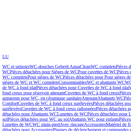
LU
WC et urinoirs
WC-douches Geberit AquaClean
WC complets
Pièces 
WC
Pièces détachées pour Sièges de WC
Pour cuvettes de WC
Pièces 
WC complets
Pour sièges de WC
Pièces détachées pour Pour sièges 
sièges de WC et WC complets
Consommables
WC et abattants WC
WC
de WC à fond plat
Pièces détachées pour Cuvettes de WC à fond plat
fond creux pour réservoir attenant
Cuvettes de WC à fond creux
Pièce
apparents pour WC, en céramique sanitaire
Attenant
Abattants WC
Piè
Comfort
Cuvettes de WC à fond creux surélevées
Pièces détachées po
surélevées
Cuvettes de WC à fond creux rallongées
Pièces détachées p
détachées pour Abattants WC
Lunettes de WC
Pièces détachées pour 
sol
Pièces détachées pour WC au sol
Abattants WC pour enfants
Pièces
Lunettes de WC
WC plain-pied
Avec rinçage
Accessoires
Matériel de f
détachées pour Accessoires
Plaques de déclenchement et commandes