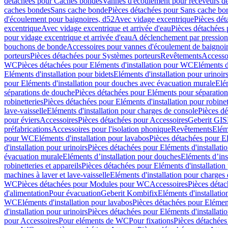
détachées pour Caches bondes
Vannes d'écoulement pour receveurs d
caches bondes
Sans cache bonde
Pièces détachées pour Sans cache bo
d'écoulement pour baignoires, d52
Avec vidage excentrique
Pièces dét
excentrique
Avec vidage excentrique et arrivée d'eau
Pièces détachées 
pour vidage excentrique et arrivée d'eau
A déclenchement par pressio
bouchons de bonde
Accessoires pour vannes d'écoulement de baignoi
porteurs
Pièces détachées pour Systèmes porteurs
Revêtements
Accesso
WC
Pièces détachées pour Eléments d'installation pour WC
Eléments d
Eléments d'installation pour bidets
Eléments d'installation pour urinoir
pour Eléments d'installation pour douches avec évacuation murale
Elé
séparations de douche
Pièces détachées pour Eléments pour séparatio
robinetteries
Pièces détachées pour Eléments d'installation pour robinet
lave-vaisselle
Eléments d'installation pour charges de console
Pièces dé
pour éviers
Accessoires
Pièces détachées pour Accessoires
Geberit GIS
préfabrications
Accessoires pour l'isolation phonique
Revêtements
Eléme
pour WC
Eléments d'installation pour lavabos
Pièces détachées pour El
d'installation pour urinoirs
Pièces détachées pour Eléments d'installatio
évacuation murale
Eléments d’installation pour douches
Eléments d’ins
robinetteries et appareils
Pièces détachées pour Eléments d'installation 
machines à laver et lave-vaisselle
Eléments d'installation pour charges
WC
Pièces détachées pour Modules pour WC
Accessoires
Pièces détac
d'alimentation
Pour évacuation
Geberit Kombifix
Eléments d'installatio
WC
Eléments d'installation pour lavabos
Pièces détachées pour Elément
d'installation pour urinoirs
Pièces détachées pour Eléments d'installatio
pour Accessoires
Pour eléments de WC
Pour fixations
Pièces détachées