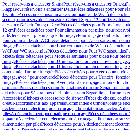
Pour réservoirs à encastrer Sigma
Pour réservoirs à encastrer Omega
Pi
Kappa
Pour réservoirs à encastrer Delta
Pièces détachées pour Pour rés
Twinline
Accessoires
Consommables
Commandes de WC à déclenchemen
secteur, pour réservoirs à encastrer Geberit Sigma 12 cm
Pièces détach
encastrer Geberit Omega 12 cm
Pièces détachées pour Pour alimentati
12 cm
Pièces détachées pour Pour alimentation par piles, pour réservo
à déclenchement pneumatique du rinçage
Pour rinçage double touche
P
pour commandes de WC
Pièces détachées pour Accessoires pour c
rinçage
Pièces détachées pour Pour commandes de WC à déclenchemen
WC
Pour WC suspendus
Pièces détachées pour Pour WC suspendus
P
bidets
Pièces détachées pour Modules sanitaires pour bidets
Pour bidets
rinçage
Pièces détachées pour Urinoirs, fonctionnement avec rinçage, 
rinçage
Pièces détachées pour Urinoirs, fonctionnement avec rinçage, 
commande d'urinoir intégrée
Pièces détachées pour Avec commande d'u
rinçage, avec / pour couvercle
Pièces détachées pour Urinoirs, fonctio
rinçage
Pièces détachées pour Avec rebord de rinçage
Urinoirs, foncti
d'urinoirs
Pièces détachées pour Séparations d'urinoirs
Séparations d'ur
détachées pour Séparations d'urinoirs en verre
Séparations d'urinoirs e
Accessoires
Siphons et accessoires de siphons
Tubes de chasse, coudes
d’eau
Raccordements aux appareils
Commandes d'urinoir
Montage enca
déclenchement électronique du rinçage, alimentation sur secteur
A décl
piles
A déclenchement pneumatique du rinçage
Pièces détachées pour
apparent
A déclenchement électronique du rinçage, alimentation sur se
alimentation par piles
Pièces détachées pour A déclenchement électroni
pour Kits d'encastrement et de remplacement
Tubes de chasse, coudes 