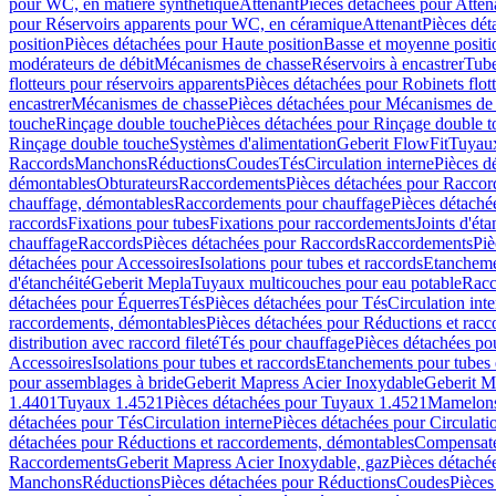
pour WC, en matière synthétique
Attenant
Pièces détachées pour Atten
pour Réservoirs apparents pour WC, en céramique
Attenant
Pièces dét
position
Pièces détachées pour Haute position
Basse et moyenne positi
modérateurs de débit
Mécanismes de chasse
Réservoirs à encastrer
Tube
flotteurs pour réservoirs apparents
Pièces détachées pour Robinets flott
encastrer
Mécanismes de chasse
Pièces détachées pour Mécanismes de
touche
Rinçage double touche
Pièces détachées pour Rinçage double 
Rinçage double touche
Systèmes d'alimentation
Geberit FlowFit
Tuyaux
Raccords
Manchons
Réductions
Coudes
Tés
Circulation interne
Pièces d
démontables
Obturateurs
Raccordements
Pièces détachées pour Racco
chauffage, démontables
Raccordements pour chauffage
Pièces détaché
raccords
Fixations pour tubes
Fixations pour raccordements
Joints d'éta
chauffage
Raccords
Pièces détachées pour Raccords
Raccordements
Piè
détachées pour Accessoires
Isolations pour tubes et raccords
Etanchemen
d'étanchéité
Geberit Mepla
Tuyaux multicouches pour eau potable
Racc
détachées pour Équerres
Tés
Pièces détachées pour Tés
Circulation int
raccordements, démontables
Pièces détachées pour Réductions et rac
distribution avec raccord fileté
Tés pour chauffage
Pièces détachées po
Accessoires
Isolations pour tubes et raccords
Etanchements pour tubes 
pour assemblages à bride
Geberit Mapress Acier Inoxydable
Geberit M
1.4401
Tuyaux 1.4521
Pièces détachées pour Tuyaux 1.4521
Mamelon
détachées pour Tés
Circulation interne
Pièces détachées pour Circulati
détachées pour Réductions et raccordements, démontables
Compensat
Raccordements
Geberit Mapress Acier Inoxydable, gaz
Pièces détaché
Manchons
Réductions
Pièces détachées pour Réductions
Coudes
Pièces