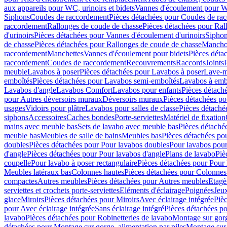
aux appareils pour WC, urinoirs et bidets
Vannes d'écoulement pour W
Siphons
Coudes de raccordement
Pièces détachées pour Coudes de ra
raccordement
Rallonges de coude de chasse
Pièces détachées pour Ral
d'urinoirs
Pièces détachées pour Vannes d'écoulement d'urinoirs
Siphon
de chasse
Pièces détachées pour Rallonges de coude de chasse
Mancho
raccordement
Manchettes
Vannes d'écoulement pour bidets
Pièces déta
raccordement
Coudes de raccordement
Recouvrements
Raccords
Joints
meuble
Lavabos à poser
Pièces détachées pour Lavabos à poser
Lave-m
emboîtés
Pièces détachées pour Lavabos semi-emboîtés
Lavabos à emb
Lavabos d'angle
Lavabos Comfort
Lavabos pour enfants
Pièces détach
pour Autres déversoirs muraux
Déversoirs muraux
Pièces détachées p
usages
Vidoirs pour plâtre
Lavabos pour salles de classe
Pièces détaché
siphons
Accessoires
Caches bondes
Porte-serviettes
Matériel de fixation
mains avec meuble bas
Sets de lavabo avec meuble bas
Pièces détaché
meuble bas
Meubles de salle de bains
Meubles bas
Pièces détachées po
doubles
Pièces détachées pour Pour lavabos doubles
Pour lavabos pou
d'angle
Pièces détachées pour Pour lavabos d'angle
Plans de lavabo
Piè
coupelle
Pour lavabo à poser rectangulaire
Pièces détachées pour Pour 
Meubles latéraux bas
Colonnes hautes
Pièces détachées pour Colonnes
compactes
Autres meubles
Pièces détachées pour Autres meubles
Etagè
serviettes et crochets porte-serviettes
Eléments d'éclairage
Poignées
Jeu
glace
Miroirs
Pièces détachées pour Miroirs
Avec éclairage intégrée
Pièc
pour Avec éclairage intégrée
Sans éclairage intégré
Pièces détachées po
lavabo
Pièces détachées pour Robinetteries de lavabo
Montage sur gorg
détachées pour Montage sur gorge, alimentation par piles
Montage sur 