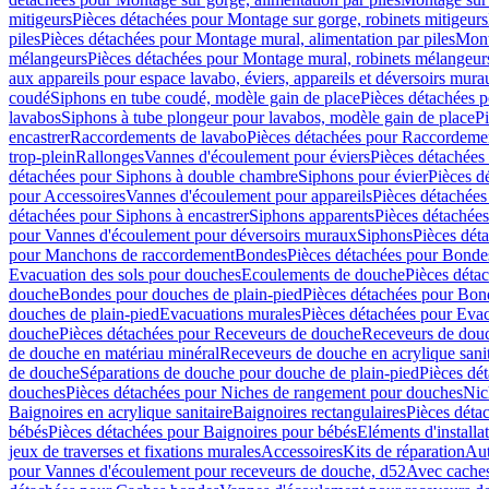
mitigeurs
Pièces détachées pour Montage sur gorge, robinets mitigeurs
piles
Pièces détachées pour Montage mural, alimentation par piles
Mont
mélangeurs
Pièces détachées pour Montage mural, robinets mélangeur
aux appareils pour espace lavabo, éviers, appareils et déversoirs mura
coudé
Siphons en tube coudé, modèle gain de place
Pièces détachées p
lavabos
Siphons à tube plongeur pour lavabos, modèle gain de place
P
encastrer
Raccordements de lavabo
Pièces détachées pour Raccordeme
trop-plein
Rallonges
Vannes d'écoulement pour éviers
Pièces détachées
détachées pour Siphons à double chambre
Siphons pour évier
Pièces d
pour Accessoires
Vannes d'écoulement pour appareils
Pièces détachées
détachées pour Siphons à encastrer
Siphons apparents
Pièces détachée
pour Vannes d'écoulement pour déversoirs muraux
Siphons
Pièces dét
pour Manchons de raccordement
Bondes
Pièces détachées pour Bonde
Evacuation des sols pour douches
Ecoulements de douche
Pièces déta
douche
Bondes pour douches de plain-pied
Pièces détachées pour Bon
douches de plain-pied
Evacuations murales
Pièces détachées pour Eva
douche
Pièces détachées pour Receveurs de douche
Receveurs de douch
de douche en matériau minéral
Receveurs de douche en acrylique sanit
de douche
Séparations de douche pour douche de plain-pied
Pièces dé
douches
Pièces détachées pour Niches de rangement pour douches
Nic
Baignoires en acrylique sanitaire
Baignoires rectangulaires
Pièces déta
bébés
Pièces détachées pour Baignoires pour bébés
Eléments d'installa
jeux de traverses et fixations murales
Accessoires
Kits de réparation
Aut
pour Vannes d'écoulement pour receveurs de douche, d52
Avec cache