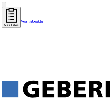
Vers geberit.lu
Mes listes