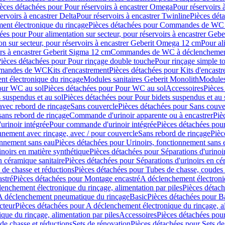
èces détachées pour Pour réservoirs à encastrer Omega
Pour réservoirs 
ervoirs à encastrer Delta
Pour réservoirs à encastrer Twinline
Pièces déta
t électronique du rinçage
Pièces détachées pour Commandes de WC à
ées pour Pour alimentation sur secteur, pour réservoirs à encastrer Geb
on sur secteur, pour réservoirs à encastrer Geberit Omega 12 cm
Pour al
irs à encastrer Geberit Sigma 12 cm
Commandes de WC à déclenchement
ièces détachées pour Pour rinçage double touche
Pour rinçage simple t
ommandes de WC
Kits d'encastrement
Pièces détachées pour Kits d'encast
t électronique du rinçage
Modules sanitaires Geberit Monolith
Modules
our WC au sol
Pièces détachées pour Pour WC au sol
Accessoires
Pièces
 suspendus et au sol
Pièces détachées pour Pour bidets suspendus et au 
avec rebord de rinçage
Sans couvercle
Pièces détachées pour Sans couve
sans rebord de rinçage
Commande d'urinoir apparente ou à encastrer
Piè
rinoir intégrée
Pour commande d'urinoir intégrée
Pièces détachées pou
nnement avec rinçage, avec / pour couvercle
Sans rebord de rinçage
Pièc
onnement sans eau
Pièces détachées pour Urinoirs, fonctionnement sans 
inoirs en matière synthétique
Pièces détachées pour Séparations d'urinoi
n céramique sanitaire
Pièces détachées pour Séparations d'urinoirs en cé
 de chasse et réductions
Pièces détachées pour Tubes de chasse, coudes 
stré
Pièces détachées pour Montage encastré
A déclenchement électroniq
enchement électronique du rinçage, alimentation par piles
Pièces détach
 A déclenchement pneumatique du rinçage
Basic
Pièces détachées pour B
cteur
Pièces détachées pour A déclenchement électronique du rinçage, al
que du rinçage, alimentation par piles
Accessoires
Pièces détachées pou
de chasse et réductions
Sets de rénovation
Pièces détachées pour Sets de