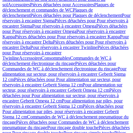
sol
Accessoires
Pièces détachées pour Accessoires
Plaques de
déclenchement et commandes de WC
Plaques de
déclenchement
Pièces détachées pour Plaques de déclenchement
Pour
réservoirs à encastrer Sigma
Pièces détachées pour Pour réservoirs à
encastrer Sigma
Pour réservoirs à encastrer Omega
Pièces détachées
pour Pour réservoirs à encastrer Omega
Pour réservoirs à encastrer
Kappa
Pièces détachées pour Pour réservoirs à encastrer Kappa
Pour
réservoirs à encastrer Delta
Pièces détachées pour Pour réservoirs à
encastrer Delta
Pour réservoirs à encastrer Twinline
Pièces détachées
pour Pour réservoirs à encastrer
Twinline
Accessoires
Consommables
Commandes de WC à
déclenchement électronique du rinçage
Pièces détachées pour
Commandes de WC à déclenchement électronique du rinçage
Pour
alimentation sur secteur, pour réservoirs à encastrer Geberit Sigma
12 cm
Pièces détachées pour Pour alimentation sur secteur, pour
réservoirs à encastrer Geberit Sigma 12 cm
Pour alimentation sur
secteur, pour réservoirs à encastrer Geberit Omega 12 cm
Pièces
détachées pour Pour alimentation sur secteur, pour réservoirs à
encastrer Geberit Omega 12 cm
Pour alimentation par piles, pour
réservoirs à encastrer Geberit Sigma 12 cm
Pièces détachées pour
Pour alimentation par piles, pour réservoirs à encastrer Geberit
Sigma 12 cm
Commandes de WC à déclenchement pneumatique du
rinçage
Pièces détachées pour Commandes de WC à déclenchement
pneumatique du rinçage
Pour rinçage double touche
Pièces détachées
pour Pour rinçage double touche
Pour rinçage simple touche
Pièces