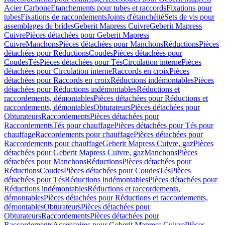
Acier Carbone
Etanchements pour tubes et raccords
Fixations pour
tubes
Fixations de raccordements
Joints d'étanchéité
Sets de vis pour
assemblages de brides
Geberit Mapress Cuivre
Geberit Mapress
Cuivre
Pièces détachées pour Geberit Mapress
Cuivre
Manchons
Pièces détachées pour Manchons
Réductions
Pièces
détachées pour Réductions
Coudes
Pièces détachées pour
Coudes
Tés
Pièces détachées pour Tés
Circulation interne
Pièces
détachées pour Circulation interne
Raccords en croix
Pièces
détachées pour Raccords en croix
Réductions indémontables
Pièces
détachées pour Réductions indémontables
Réductions et
raccordements, démontables
Pièces détachées pour Réductions et
raccordements, démontables
Obturateurs
Pièces détachées pour
Obturateurs
Raccordements
Pièces détachées pour
Raccordements
Tés pour chauffage
Pièces détachées pour Tés pour
chauffage
Raccordements pour chauffage
Pièces détachées pour
Raccordements pour chauffage
Geberit Mapress Cuivre, gaz
Pièces
détachées pour Geberit Mapress Cuivre, gaz
Manchons
Pièces
détachées pour Manchons
Réductions
Pièces détachées pour
Réductions
Coudes
Pièces détachées pour Coudes
Tés
Pièces
détachées pour Tés
Réductions indémontables
Pièces détachées pour
Réductions indémontables
Réductions et raccordements,
démontables
Pièces détachées pour Réductions et raccordements,
démontables
Obturateurs
Pièces détachées pour
Obturateurs
Raccordements
Pièces détachées pour
Raccordements
Accessoires pour Geberit Mapress Cuivre
Pièces