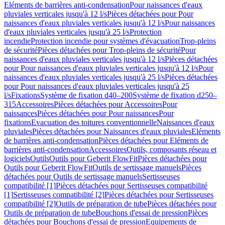
Eléments de barrières anti-condensation
Pour naissances d'eaux
pluviales verticales jusqu'à 12 l/s
Pièces détachées pour Pour
naissances d'eaux pluviales verticales jusqu'à 12 l/s
Pour naissances
d'eaux pluviales verticales jusqu'à 25 l/s
Protection
incendie
Protection incendie pour systèmes d'évacuation
Trop-pleins
de sécurité
Pièces détachées pour Trop-pleins de sécurité
Pour
naissances d'eaux pluviales verticales jusqu'à 12 l/s
Pièces détachées
pour Pour naissances d'eaux pluviales verticales jusqu'à 12 l/s
Pour
naissances d'eaux pluviales verticales jusqu'à 25 l/s
Pièces détachées
pour Pour naissances d'eaux pluviales verticales jusqu'à 25
l/s
Fixations
Système de fixation d40–200
Système de fixation d250–
315
Accessoires
Pièces détachées pour Accessoires
Pour
naissances
Pièces détachées pour Pour naissances
Pour
fixations
Evacuation des toitures conventionnelle
Naissances d'eaux
pluviales
Pièces détachées pour Naissances d'eaux pluviales
Eléments
de barrières anti-condensation
Pièces détachées pour Eléments de
barrières anti-condensation
Accessoires
Outils, composants réseau et
logiciels
Outils
Outils pour Geberit FlowFit
Pièces détachées pour
Outils pour Geberit FlowFit
Outils de sertissage manuels
Pièces
détachées pour Outils de sertissage manuels
Sertisseuses
compatibilité [1]
Pièces détachées pour Sertisseuses compatibilité
[1]
Sertisseuses compatibilité [2]
Pièces détachées pour Sertisseuses
compatibilité [2]
Outils de préparation de tube
Pièces détachées pour
Outils de préparation de tube
Bouchons d'essai de pression
Pièces
détachées pour Bouchons d'essai de pression
Equipements de