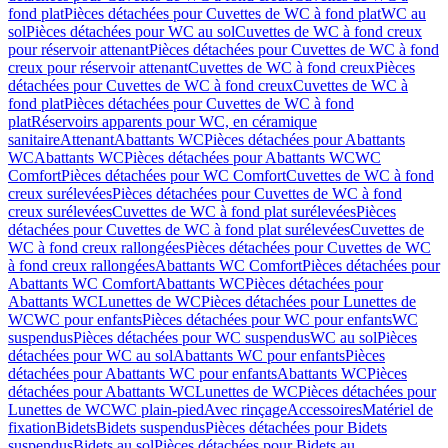
fond plat
Pièces détachées pour Cuvettes de WC à fond plat
WC au
sol
Pièces détachées pour WC au sol
Cuvettes de WC à fond creux
pour réservoir attenant
Pièces détachées pour Cuvettes de WC à fond
creux pour réservoir attenant
Cuvettes de WC à fond creux
Pièces
détachées pour Cuvettes de WC à fond creux
Cuvettes de WC à
fond plat
Pièces détachées pour Cuvettes de WC à fond
plat
Réservoirs apparents pour WC, en céramique
sanitaire
Attenant
Abattants WC
Pièces détachées pour Abattants
WC
Abattants WC
Pièces détachées pour Abattants WC
WC
Comfort
Pièces détachées pour WC Comfort
Cuvettes de WC à fond
creux surélevées
Pièces détachées pour Cuvettes de WC à fond
creux surélevées
Cuvettes de WC à fond plat surélevées
Pièces
détachées pour Cuvettes de WC à fond plat surélevées
Cuvettes de
WC à fond creux rallongées
Pièces détachées pour Cuvettes de WC
à fond creux rallongées
Abattants WC Comfort
Pièces détachées pour
Abattants WC Comfort
Abattants WC
Pièces détachées pour
Abattants WC
Lunettes de WC
Pièces détachées pour Lunettes de
WC
WC pour enfants
Pièces détachées pour WC pour enfants
WC
suspendus
Pièces détachées pour WC suspendus
WC au sol
Pièces
détachées pour WC au sol
Abattants WC pour enfants
Pièces
détachées pour Abattants WC pour enfants
Abattants WC
Pièces
détachées pour Abattants WC
Lunettes de WC
Pièces détachées pour
Lunettes de WC
WC plain-pied
Avec rinçage
Accessoires
Matériel de
fixation
Bidets
Bidets suspendus
Pièces détachées pour Bidets
suspendus
Bidets au sol
Pièces détachées pour Bidets au