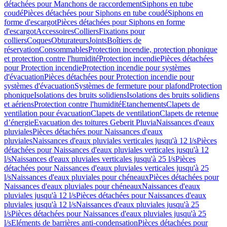
détachées pour Manchons de raccordement
Siphons en tube
coudé
Pièces détachées pour Siphons en tube coudé
Siphons en
forme d'escargot
Pièces détachées pour Siphons en forme
d'escargot
Accessoires
Colliers
Fixations pour
colliers
Coques
Obturateurs
Joints
Boîtiers de
réservation
Consommables
Protection incendie, protection phonique
et protection contre l'humidité
Protection incendie
Pièces détachées
pour Protection incendie
Protection incendie pour systèmes
d'évacuation
Pièces détachées pour Protection incendie pour
systèmes d'évacuation
Systèmes de fermeture pour plafond
Protection
phonique
Isolations des bruits solidiens
Isolations des bruits solidiens
et aériens
Protection contre l'humidité
Etanchements
Clapets de
ventilation pour évacuation
Clapets de ventilation
Clapets de retenue
d’énergie
Evacuation des toitures Geberit Pluvia
Naissances d'eaux
pluviales
Pièces détachées pour Naissances d'eaux
pluviales
Naissances d'eaux pluviales verticales jusqu'à 12 l/s
Pièces
détachées pour Naissances d'eaux pluviales verticales jusqu'à 12
l/s
Naissances d'eaux pluviales verticales jusqu'à 25 l/s
Pièces
détachées pour Naissances d'eaux pluviales verticales jusqu'à 25
l/s
Naissances d'eaux pluviales pour chéneaux
Pièces détachées pour
Naissances d'eaux pluviales pour chéneaux
Naissances d'eaux
pluviales jusqu'à 12 l/s
Pièces détachées pour Naissances d'eaux
pluviales jusqu'à 12 l/s
Naissances d'eaux pluviales jusqu'à 25
l/s
Pièces détachées pour Naissances d'eaux pluviales jusqu'à 25
l/s
Eléments de barrières anti-condensation
Pièces détachées pour