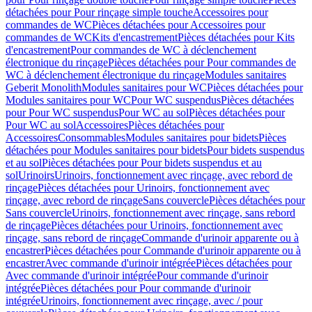
détachées pour Pour rinçage simple touche
Accessoires pour
commandes de WC
Pièces détachées pour Accessoires pour
commandes de WC
Kits d'encastrement
Pièces détachées pour Kits
d'encastrement
Pour commandes de WC à déclenchement
électronique du rinçage
Pièces détachées pour Pour commandes de
WC à déclenchement électronique du rinçage
Modules sanitaires
Geberit Monolith
Modules sanitaires pour WC
Pièces détachées pour
Modules sanitaires pour WC
Pour WC suspendus
Pièces détachées
pour Pour WC suspendus
Pour WC au sol
Pièces détachées pour
Pour WC au sol
Accessoires
Pièces détachées pour
Accessoires
Consommables
Modules sanitaires pour bidets
Pièces
détachées pour Modules sanitaires pour bidets
Pour bidets suspendus
et au sol
Pièces détachées pour Pour bidets suspendus et au
sol
Urinoirs
Urinoirs, fonctionnement avec rinçage, avec rebord de
rinçage
Pièces détachées pour Urinoirs, fonctionnement avec
rinçage, avec rebord de rinçage
Sans couvercle
Pièces détachées pour
Sans couvercle
Urinoirs, fonctionnement avec rinçage, sans rebord
de rinçage
Pièces détachées pour Urinoirs, fonctionnement avec
rinçage, sans rebord de rinçage
Commande d'urinoir apparente ou à
encastrer
Pièces détachées pour Commande d'urinoir apparente ou à
encastrer
Avec commande d'urinoir intégrée
Pièces détachées pour
Avec commande d'urinoir intégrée
Pour commande d'urinoir
intégrée
Pièces détachées pour Pour commande d'urinoir
intégrée
Urinoirs, fonctionnement avec rinçage, avec / pour