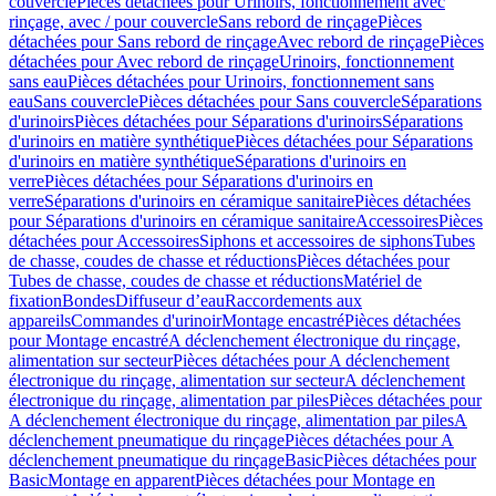
couvercle
Pièces détachées pour Urinoirs, fonctionnement avec
rinçage, avec / pour couvercle
Sans rebord de rinçage
Pièces
détachées pour Sans rebord de rinçage
Avec rebord de rinçage
Pièces
détachées pour Avec rebord de rinçage
Urinoirs, fonctionnement
sans eau
Pièces détachées pour Urinoirs, fonctionnement sans
eau
Sans couvercle
Pièces détachées pour Sans couvercle
Séparations
d'urinoirs
Pièces détachées pour Séparations d'urinoirs
Séparations
d'urinoirs en matière synthétique
Pièces détachées pour Séparations
d'urinoirs en matière synthétique
Séparations d'urinoirs en
verre
Pièces détachées pour Séparations d'urinoirs en
verre
Séparations d'urinoirs en céramique sanitaire
Pièces détachées
pour Séparations d'urinoirs en céramique sanitaire
Accessoires
Pièces
détachées pour Accessoires
Siphons et accessoires de siphons
Tubes
de chasse, coudes de chasse et réductions
Pièces détachées pour
Tubes de chasse, coudes de chasse et réductions
Matériel de
fixation
Bondes
Diffuseur d’eau
Raccordements aux
appareils
Commandes d'urinoir
Montage encastré
Pièces détachées
pour Montage encastré
A déclenchement électronique du rinçage,
alimentation sur secteur
Pièces détachées pour A déclenchement
électronique du rinçage, alimentation sur secteur
A déclenchement
électronique du rinçage, alimentation par piles
Pièces détachées pour
A déclenchement électronique du rinçage, alimentation par piles
A
déclenchement pneumatique du rinçage
Pièces détachées pour A
déclenchement pneumatique du rinçage
Basic
Pièces détachées pour
Basic
Montage en apparent
Pièces détachées pour Montage en