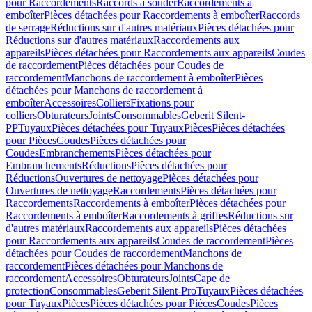
pour Raccordements
Raccords à souder
Raccordements à
emboîter
Pièces détachées pour Raccordements à emboîter
Raccords
de serrage
Réductions sur d'autres matériaux
Pièces détachées pour
Réductions sur d'autres matériaux
Raccordements aux
appareils
Pièces détachées pour Raccordements aux appareils
Coudes
de raccordement
Pièces détachées pour Coudes de
raccordement
Manchons de raccordement à emboîter
Pièces
détachées pour Manchons de raccordement à
emboîter
Accessoires
Colliers
Fixations pour
colliers
Obturateurs
Joints
Consommables
Geberit Silent-
PP
Tuyaux
Pièces détachées pour Tuyaux
Pièces
Pièces détachées
pour Pièces
Coudes
Pièces détachées pour
Coudes
Embranchements
Pièces détachées pour
Embranchements
Réductions
Pièces détachées pour
Réductions
Ouvertures de nettoyage
Pièces détachées pour
Ouvertures de nettoyage
Raccordements
Pièces détachées pour
Raccordements
Raccordements à emboîter
Pièces détachées pour
Raccordements à emboîter
Raccordements à griffes
Réductions sur
d'autres matériaux
Raccordements aux appareils
Pièces détachées
pour Raccordements aux appareils
Coudes de raccordement
Pièces
détachées pour Coudes de raccordement
Manchons de
raccordement
Pièces détachées pour Manchons de
raccordement
Accessoires
Obturateurs
Joints
Cape de
protection
Consommables
Geberit Silent-Pro
Tuyaux
Pièces détachées
pour Tuyaux
Pièces
Pièces détachées pour Pièces
Coudes
Pièces