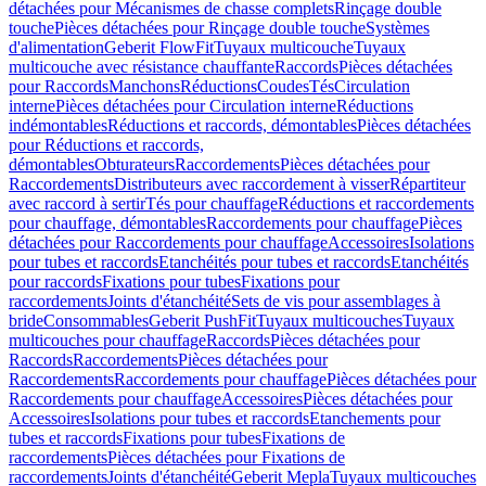
détachées pour Mécanismes de chasse complets
Rinçage double
touche
Pièces détachées pour Rinçage double touche
Systèmes
d'alimentation
Geberit FlowFit
Tuyaux multicouche
Tuyaux
multicouche avec résistance chauffante
Raccords
Pièces détachées
pour Raccords
Manchons
Réductions
Coudes
Tés
Circulation
interne
Pièces détachées pour Circulation interne
Réductions
indémontables
Réductions et raccords, démontables
Pièces détachées
pour Réductions et raccords,
démontables
Obturateurs
Raccordements
Pièces détachées pour
Raccordements
Distributeurs avec raccordement à visser
Répartiteur
avec raccord à sertir
Tés pour chauffage
Réductions et raccordements
pour chauffage, démontables
Raccordements pour chauffage
Pièces
détachées pour Raccordements pour chauffage
Accessoires
Isolations
pour tubes et raccords
Etanchéités pour tubes et raccords
Etanchéités
pour raccords
Fixations pour tubes
Fixations pour
raccordements
Joints d'étanchéité
Sets de vis pour assemblages à
bride
Consommables
Geberit PushFit
Tuyaux multicouches
Tuyaux
multicouches pour chauffage
Raccords
Pièces détachées pour
Raccords
Raccordements
Pièces détachées pour
Raccordements
Raccordements pour chauffage
Pièces détachées pour
Raccordements pour chauffage
Accessoires
Pièces détachées pour
Accessoires
Isolations pour tubes et raccords
Etanchements pour
tubes et raccords
Fixations pour tubes
Fixations de
raccordements
Pièces détachées pour Fixations de
raccordements
Joints d'étanchéité
Geberit Mepla
Tuyaux multicouches