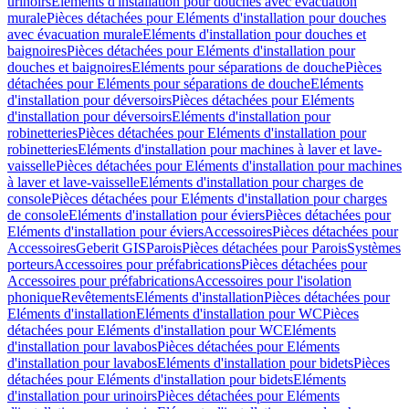
urinoirs
Eléments d'installation pour douches avec évacuation
murale
Pièces détachées pour Eléments d'installation pour douches
avec évacuation murale
Eléments d'installation pour douches et
baignoires
Pièces détachées pour Eléments d'installation pour
douches et baignoires
Eléments pour séparations de douche
Pièces
détachées pour Eléments pour séparations de douche
Eléments
d'installation pour déversoirs
Pièces détachées pour Eléments
d'installation pour déversoirs
Eléments d'installation pour
robinetteries
Pièces détachées pour Eléments d'installation pour
robinetteries
Eléments d'installation pour machines à laver et lave-
vaisselle
Pièces détachées pour Eléments d'installation pour machines
à laver et lave-vaisselle
Eléments d'installation pour charges de
console
Pièces détachées pour Eléments d'installation pour charges
de console
Eléments d'installation pour éviers
Pièces détachées pour
Eléments d'installation pour éviers
Accessoires
Pièces détachées pour
Accessoires
Geberit GIS
Parois
Pièces détachées pour Parois
Systèmes
porteurs
Accessoires pour préfabrications
Pièces détachées pour
Accessoires pour préfabrications
Accessoires pour l'isolation
phonique
Revêtements
Eléments d'installation
Pièces détachées pour
Eléments d'installation
Eléments d'installation pour WC
Pièces
détachées pour Eléments d'installation pour WC
Eléments
d'installation pour lavabos
Pièces détachées pour Eléments
d'installation pour lavabos
Eléments d'installation pour bidets
Pièces
détachées pour Eléments d'installation pour bidets
Eléments
d'installation pour urinoirs
Pièces détachées pour Eléments