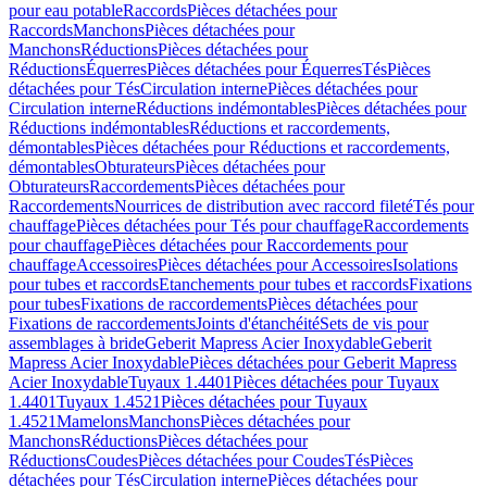
pour eau potable
Raccords
Pièces détachées pour
Raccords
Manchons
Pièces détachées pour
Manchons
Réductions
Pièces détachées pour
Réductions
Équerres
Pièces détachées pour Équerres
Tés
Pièces
détachées pour Tés
Circulation interne
Pièces détachées pour
Circulation interne
Réductions indémontables
Pièces détachées pour
Réductions indémontables
Réductions et raccordements,
démontables
Pièces détachées pour Réductions et raccordements,
démontables
Obturateurs
Pièces détachées pour
Obturateurs
Raccordements
Pièces détachées pour
Raccordements
Nourrices de distribution avec raccord fileté
Tés pour
chauffage
Pièces détachées pour Tés pour chauffage
Raccordements
pour chauffage
Pièces détachées pour Raccordements pour
chauffage
Accessoires
Pièces détachées pour Accessoires
Isolations
pour tubes et raccords
Etanchements pour tubes et raccords
Fixations
pour tubes
Fixations de raccordements
Pièces détachées pour
Fixations de raccordements
Joints d'étanchéité
Sets de vis pour
assemblages à bride
Geberit Mapress Acier Inoxydable
Geberit
Mapress Acier Inoxydable
Pièces détachées pour Geberit Mapress
Acier Inoxydable
Tuyaux 1.4401
Pièces détachées pour Tuyaux
1.4401
Tuyaux 1.4521
Pièces détachées pour Tuyaux
1.4521
Mamelons
Manchons
Pièces détachées pour
Manchons
Réductions
Pièces détachées pour
Réductions
Coudes
Pièces détachées pour Coudes
Tés
Pièces
détachées pour Tés
Circulation interne
Pièces détachées pour