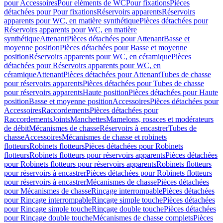
pour Accessoires
Pour eléments de WC
Pour fixations
Pièces
détachées pour Pour fixations
Réservoirs apparents
Réservoirs
apparents pour WC, en matière synthétique
Pièces détachées pour
Réservoirs apparents pour WC, en matière
synthétique
Attenant
Pièces détachées pour Attenant
Basse et
moyenne position
Pièces détachées pour Basse et moyenne
position
Réservoirs apparents pour WC, en céramique
Pièces
détachées pour Réservoirs apparents pour WC, en
céramique
Attenant
Pièces détachées pour Attenant
Tubes de chasse
pour réservoirs apparents
Pièces détachées pour Tubes de chasse
pour réservoirs apparents
Haute position
Pièces détachées pour Haute
position
Basse et moyenne position
Accessoires
Pièces détachées pour
Accessoires
Raccordements
Pièces détachées pour
Raccordements
Joints
Manchettes
Mamelons, rosaces et modérateurs
de débit
Mécanismes de chasse
Réservoirs à encastrer
Tubes de
chasse
Accessoires
Mécanismes de chasse et robinets
flotteurs
Robinets flotteurs
Pièces détachées pour Robinets
flotteurs
Robinets flotteurs pour réservoirs apparents
Pièces détachées
pour Robinets flotteurs pour réservoirs apparents
Robinets flotteurs
pour réservoirs à encastrer
Pièces détachées pour Robinets flotteurs
pour réservoirs à encastrer
Mécanismes de chasse
Pièces détachées
pour Mécanismes de chasse
Rinçage interrompable
Pièces détachées
pour Rinçage interrompable
Rinçage simple touche
Pièces détachées
pour Rinçage simple touche
Rinçage double touche
Pièces détachées
pour Rinçage double touche
Mécanismes de chasse complets
Pièces