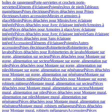
boîtes de rangement
Porte-serviettes et crochets porte-
serviettes
Eléments d'éclairage
Poignées
Jeux de pieds
Tableaux
magnétiques
Prises électriques
Pièces détachées pour Prises
électriques
Autres accessoires
Miroirs et armoires à
glace
Miroirs
Pièces détachées pour Miroirs
Avec éclairage
intégrée
Pièces détachées pour Avec éclairage intégrée
Armoires à
glace
Pièces détachées pour Armoires à glace
Avec éclairage
intégrée
Pièces détachées pour Avec éclairage intégrée
Sans éclairage
intégré
Pièces détachées pour Sans éclairage
intégré
Accessoires
Eléments d'éclairage
Poignées
Autres
accessoires
Prises électriques
Robinetteries
Robinetteries de
lavabo
Pièces détachées pour Robinetteries de lavabo
Montage sur
gorge, alimentation sur secteur
Pièces détachées pour Montage sur
gorge, alimentation sur secteur
Montage sur gorge, alimentation par
piles
Pièces détachées pour Montage sur gorge, alimentation par
piles
Montage sur gorge, alimentation par générateur
Pièces détachées
pour Montage sur gorge, alimentation par générateur
Montage sur
gorge, robinets mitigeurs
Pièces détachées pour Montage sur gorge,
robinets mitigeurs
Montage mural, alimentation sur secteur
Pièces
détachées pour Montage mural, alimentation sur secteur
Montage
mural, alimentation par piles
Pièces détachées pour Montage mural,
alimentation par piles
Montage mural, alimentation par
générateur
Pièces détachées pour Montage mural, alimentation par
générateur
Montage mural, robinets mélangeurs
Pièces détachées
pour Montage mural, robinets mélangeurs
Accessoires
Pièces