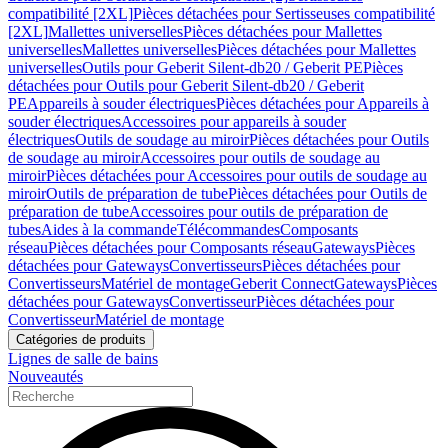
compatibilité [2XL]
Pièces détachées pour Sertisseuses compatibilité
[2XL]
Mallettes universelles
Pièces détachées pour Mallettes
universelles
Mallettes universelles
Pièces détachées pour Mallettes
universelles
Outils pour Geberit Silent-db20 / Geberit PE
Pièces
détachées pour Outils pour Geberit Silent-db20 / Geberit
PE
Appareils à souder électriques
Pièces détachées pour Appareils à
souder électriques
Accessoires pour appareils à souder
électriques
Outils de soudage au miroir
Pièces détachées pour Outils
de soudage au miroir
Accessoires pour outils de soudage au
miroir
Pièces détachées pour Accessoires pour outils de soudage au
miroir
Outils de préparation de tube
Pièces détachées pour Outils de
préparation de tube
Accessoires pour outils de préparation de
tubes
Aides à la commande
Télécommandes
Composants
réseau
Pièces détachées pour Composants réseau
Gateways
Pièces
détachées pour Gateways
Convertisseurs
Pièces détachées pour
Convertisseurs
Matériel de montage
Geberit Connect
Gateways
Pièces
détachées pour Gateways
Convertisseur
Pièces détachées pour
Convertisseur
Matériel de montage
Catégories de produits
Lignes de salle de bains
Nouveautés