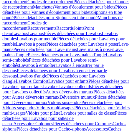
raccordement
Coudes de raccordement
Pièces détachées pour Coudes
de raccordement
Manchettes
Vannes d'écoulement pour bidets
Pièces
détachées pour Vannes d'écoulement pour bidets
Siphons en tube
coudé
Pièces détachées pour Siphons en tube coudé
Manchons de
raccordement
Coudes de
raccordement
Recouvrements
Raccords
Joints
Point
d'eau
Lavabos
Lavabos
Pièces détachées pour Lavabos
Lavabos
doubles
Lavabos pour meuble
Pièces détachées pour Lavabos pour
meuble
Lavabos à poser
Pièces détachées pour Lavabos à poser
Lave-
mains
Pièces détachées pour Lave-mains
Lave-mains à poser
Lave-
mains d'angle
Pièces détachées pour Lave-mains d'angle
Lavabos
semi-emboîtés
Pièces détachées pour Lavabos semi-
emboîtés
Lavabos à emboîter
Lavabos à encastrer par le
dessous
Pièces détachées pour Lavabos à encastrer par le
dessous
Lavabos d'angle
Pièces détachées pour Lavabos
d'angle
Lavabos Comfort
Lavabos pour enfants
Pièces détachées pour
Lavabos pour enfants
Lavabos
Lavabos collectifs
Pièces détachées
pour Lavabos collectifs
Autres déversoirs muraux
Pièces détachées
pour Autres déversoirs muraux
Déversoirs muraux
Pièces détachées
pour Déversoirs muraux
Vidoirs suspendus
Pièces détachées pour
Vidoirs suspendus
Vidoirs multi-usages
Pièces détachées pour Vidoirs
multi-usages
Vidoirs pour plâtre
Lavabos pour salles de classe
Pièces
détachées pour Lavabos pour salles de
classe
Accessoires
Colonnes
Pièces détachées pour Colonnes
Cache-
siphons
Pièces détachées pour Cache-siphons
Accessoires
Caches