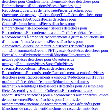
détachées pour Coudes
Embranchements
Pièces détachées pour
Embranchements
Réductions
Pièces détachées pour
Réductions
Ouvertures de nettoyage
Pièces détachées pour
Ouvertures de nettoyage
Pièces SuperTube
Pièces détachées pour
Pièces SuperTube
Coudes
Pièces détachées pour
Coudes
Embranchements
Pièces détachées pour
Embranchements
Raccordements
Pièces détachées pour
Raccordements
Raccordements à emboîter
Pièces détachées pour
Raccordements à emboîter
Raccordements à griffes
Réductions sur
d'autres matériaux
Accessoires
Pièces détachées pour
Accessoires
Colliers
Obturateurs
Joints
Pièces détachées pour
Joints
Consommables
Geberit PE
Tuyaux
Pièces
Pièces détachées pour
Pièces
Coudes
Embranchements
Réductions
Ouvertures de
nettoyage
Pièces détachées pour Ouvertures de
nettoyage
Réductions
Pièces SuperTube
Pièces
spéciales
Raccordements
Pièces détachées pour
Raccordements
Raccords soudés
Raccordements à emboîter
Pièces
détachées pour Raccordements à emboîter
Réductions sur d'autres
matériaux
Pièces détachées pour Réductions sur d'autres
matériaux
Assemblages filetés
Pièces détachées pour Assemblages
filetés
Assemblages de bride
Collerettes
Raccordements aux
appareils
Pièces détachées pour Raccordements aux appareils
Coudes
de raccordement
Pièces détachées pour Coudes de
raccordement
Manchons de raccordement
Pièces détachées pour
Manchons de raccordement
Manchons de raccordement
Pièces