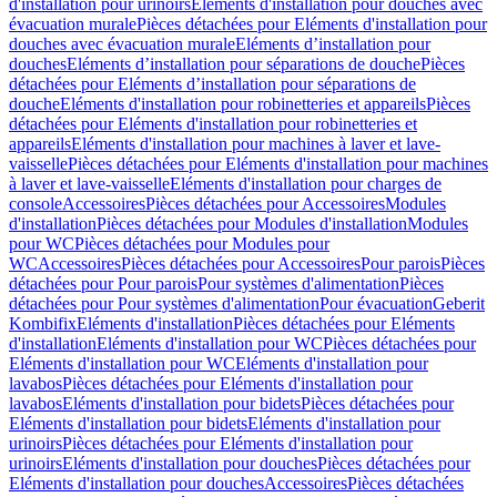
d'installation pour urinoirs
Eléments d'installation pour douches avec
évacuation murale
Pièces détachées pour Eléments d'installation pour
douches avec évacuation murale
Eléments d’installation pour
douches
Eléments d’installation pour séparations de douche
Pièces
détachées pour Eléments d’installation pour séparations de
douche
Eléments d'installation pour robinetteries et appareils
Pièces
détachées pour Eléments d'installation pour robinetteries et
appareils
Eléments d'installation pour machines à laver et lave-
vaisselle
Pièces détachées pour Eléments d'installation pour machines
à laver et lave-vaisselle
Eléments d'installation pour charges de
console
Accessoires
Pièces détachées pour Accessoires
Modules
d'installation
Pièces détachées pour Modules d'installation
Modules
pour WC
Pièces détachées pour Modules pour
WC
Accessoires
Pièces détachées pour Accessoires
Pour parois
Pièces
détachées pour Pour parois
Pour systèmes d'alimentation
Pièces
détachées pour Pour systèmes d'alimentation
Pour évacuation
Geberit
Kombifix
Eléments d'installation
Pièces détachées pour Eléments
d'installation
Eléments d'installation pour WC
Pièces détachées pour
Eléments d'installation pour WC
Eléments d'installation pour
lavabos
Pièces détachées pour Eléments d'installation pour
lavabos
Eléments d'installation pour bidets
Pièces détachées pour
Eléments d'installation pour bidets
Eléments d'installation pour
urinoirs
Pièces détachées pour Eléments d'installation pour
urinoirs
Eléments d'installation pour douches
Pièces détachées pour
Eléments d'installation pour douches
Accessoires
Pièces détachées