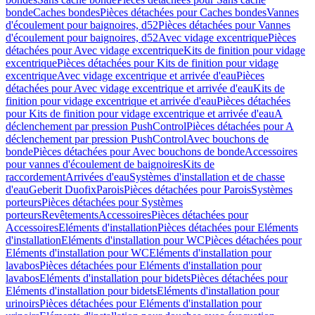
bonde
Caches bondes
Pièces détachées pour Caches bondes
Vannes
d'écoulement pour baignoires, d52
Pièces détachées pour Vannes
d'écoulement pour baignoires, d52
Avec vidage excentrique
Pièces
détachées pour Avec vidage excentrique
Kits de finition pour vidage
excentrique
Pièces détachées pour Kits de finition pour vidage
excentrique
Avec vidage excentrique et arrivée d'eau
Pièces
détachées pour Avec vidage excentrique et arrivée d'eau
Kits de
finition pour vidage excentrique et arrivée d'eau
Pièces détachées
pour Kits de finition pour vidage excentrique et arrivée d'eau
A
déclenchement par pression PushControl
Pièces détachées pour A
déclenchement par pression PushControl
Avec bouchons de
bonde
Pièces détachées pour Avec bouchons de bonde
Accessoires
pour vannes d'écoulement de baignoires
Kits de
raccordement
Arrivées d'eau
Systèmes d'installation et de chasse
d'eau
Geberit Duofix
Parois
Pièces détachées pour Parois
Systèmes
porteurs
Pièces détachées pour Systèmes
porteurs
Revêtements
Accessoires
Pièces détachées pour
Accessoires
Eléments d'installation
Pièces détachées pour Eléments
d'installation
Eléments d'installation pour WC
Pièces détachées pour
Eléments d'installation pour WC
Eléments d'installation pour
lavabos
Pièces détachées pour Eléments d'installation pour
lavabos
Eléments d'installation pour bidets
Pièces détachées pour
Eléments d'installation pour bidets
Eléments d'installation pour
urinoirs
Pièces détachées pour Eléments d'installation pour