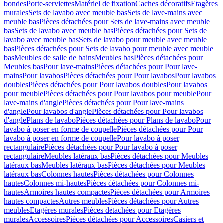
bondes
Porte-serviettes
Matériel de fixation
Caches décoratifs
Etagères
murales
Sets de lavabo avec meuble bas
Sets de lave-mains avec
meuble bas
Pièces détachées pour Sets de lave-mains avec meuble
bas
Sets de lavabo avec meuble bas
Pièces détachées pour Sets de
lavabo avec meuble bas
Sets de lavabo pour meuble avec meuble
bas
Pièces détachées pour Sets de lavabo pour meuble avec meuble
bas
Meubles de salle de bains
Meubles bas
Pièces détachées pour
Meubles bas
Pour lave-mains
Pièces détachées pour Pour lave-
mains
Pour lavabos
Pièces détachées pour Pour lavabos
Pour lavabos
doubles
Pièces détachées pour Pour lavabos doubles
Pour lavabos
pour meuble
Pièces détachées pour Pour lavabos pour meuble
Pour
lave-mains d'angle
Pièces détachées pour Pour lave-mains
d'angle
Pour lavabos d'angle
Pièces détachées pour Pour lavabos
d'angle
Plans de lavabo
Pièces détachées pour Plans de lavabo
Pour
lavabo à poser en forme de coupelle
Pièces détachées pour Pour
lavabo à poser en forme de coupelle
Pour lavabo à poser
rectangulaire
Pièces détachées pour Pour lavabo à poser
rectangulaire
Meubles latéraux bas
Pièces détachées pour Meubles
latéraux bas
Meubles latéraux bas
Pièces détachées pour Meubles
latéraux bas
Colonnes hautes
Pièces détachées pour Colonnes
hautes
Colonnes mi-hautes
Pièces détachées pour Colonnes mi-
hautes
Armoires hautes compactes
Pièces détachées pour Armoires
hautes compactes
Autres meubles
Pièces détachées pour Autres
meubles
Etagères murales
Pièces détachées pour Etagères
murales
Accessoires
Pièces détachées pour Accessoires
Casiers et