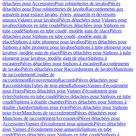
détachées pour Accessoires
Pour robinetteries de lavabo
Pièces
détachées pour Pour robinetteries de lavabo
Raccordements aux
appareils pour espace lavabo, éviers, appareils et déversoirs
muraux
Vidages pour lavabos
Pièces détachées pour Vidages pour
lavabos
Siphons en tube coudé
Pièces détachées pour Siphons en
tube coudé
Siphons en tube coudé, modèle gain de place
Pièces
détachées pour Siphons en tube coudé, modèle gain de
place
Siphons à tube plongeur pour lavabos
Pièces détachées pour
Siphons à tube plongeur pour lavabos
Siphons à tube plongeur pour
lavabos, modèle gain de place
Pièces détachées pour Siphons à tube
plongeur pour lavabos, modèle gain de place
Siphons à
encastrer
Pièces détachées pour Siphons à encastrer
Raccordements
de lavabo
Pièces détachées pour Raccordements de lavabo
Manchons
de raccordement
Coudes de
raccordement
Recouvrements
Raccords
Pièces détachées pour
Raccords
Joints
Tubes de trop-plein
Rallonges
Vannes d'écoulement
pour éviers
Pièces détachées pour Vannes d'écoulement pour
éviers
Siphons en tube coudé
Pièces détachées pour Siphons en tube
coudé
Siphons à double chambre
Pièces détachées pour Siphons à
double chambre
Siphons pour évier
Pièces détachées pour Siphons
pour évier
Manchons de raccordement
Pièces détachées pour
Manchons de raccordement
Accessoires
Pièces détachées pour
Accessoires
Vannes d'écoulement pour appareils
Pièces détachées
pour Vannes d'écoulement pour appareils
Siphons en tube
coudé
Pièces détachées pour Siphons en tube coudé
Siphons à