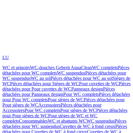
LU
WC et urinoirs
WC-douches Geberit AquaClean
WC complets
Pièces
détachées pour WC complets
WC suspendus
Pièces détachées pour
WC suspendus
WC au sol
Pièces détachées pour WC au sol
Sièges de
WC
Pièces détachées pour Sièges de WC
Pour cuvettes de WC
Pièces
détachées pour Pour cuvettes de WC
Panneaux design
Pièces
détachées pour Panneaux design
Pour WC complets
Pièces détachées
pour Pour WC complets
Pour sièges de WC
Pièces détachées pour
Pour sièges de WC
Accessoires
Pièces détachées pour
Accessoires
Pour WC complets
Pour sièges de WC
Pièces détachées
pour Pour sièges de WC
Pour sièges de WC et WC
complets
Consommables
WC et abattants WC
WC suspendus
Pièces
détachées pour WC suspendus
Cuvettes de WC à fond creux
Pièces
détachées pour Cuvettes de WC à fond creux
Cuvettes de WC à