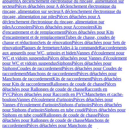
apparent
A déclenchement électronique du rinçage, alimentation sur
secteur
Pièces détachées pour A déclenchement électronique du
rinçage, alimentation sur secteur
A déclenchement électronique du
rinçage, alimentation par piles
Pièces détachées pour A
déclenchement électronique du rinçage, alimentation par
piles
Accessoires
Pièces détachées pour Accessoires
Kits
d'encastrement et de remplacement
Pièces détachées pour Kits
d'encastrement et de remplacement
Tubes de chasse, coudes de
chasse et réductions
Sets de rénovation
Pièces détachées pour Sets de
rénovation
Plaques de fermeture
Aides à la commande
Raccordements
aux appareils pour WC, urinoirs et bidets
Vannes d'écoulement pour
WC et vidoirs suspendus
Pièces détachées pour Vannes d'écoulement
pour WC et vidoirs suspendus
Siphons
Pièces détachées pour
Siphons
Coudes de raccordement
Pièces détachées pour Coudes de
raccordement
Manchons de raccordement
Pièces détachées pour
Manchons de raccordement
Kits de raccordement
Pièces détachées
pour Kits de raccordement
Rallonges de coude de chasse
Pièces
détachées pour Rallonges de coude de chasse
Raccords en
PVC
Pièces détachées pour Raccords en PVC
Manchettes et cache-
boulons
Vannes d'écoulement d'urinoirs
Pièces détachées pour
Vannes d'écoulement d'urinoirs
Siphons d'urinoirs
Pièces détachées
pour Siphons d'urinoirs
Siphons en tube coudé
Pièces détachées pour
Siphons en tube coudé
Rallonges de coude de chasse
Pièces
détachées pour Rallonges de coude de chasse
Manchons de
raccordement
Pièces détachées pour Manchons de