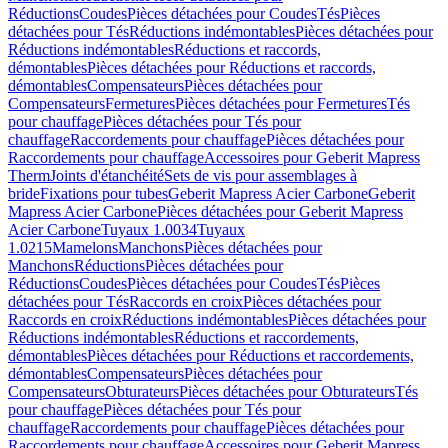
Réductions
Coudes
Pièces détachées pour Coudes
Tés
Pièces
détachées pour Tés
Réductions indémontables
Pièces détachées pour
Réductions indémontables
Réductions et raccords,
démontables
Pièces détachées pour Réductions et raccords,
démontables
Compensateurs
Pièces détachées pour
Compensateurs
Fermetures
Pièces détachées pour Fermetures
Tés
pour chauffage
Pièces détachées pour Tés pour
chauffage
Raccordements pour chauffage
Pièces détachées pour
Raccordements pour chauffage
Accessoires pour Geberit Mapress
Therm
Joints d'étanchéité
Sets de vis pour assemblages à
bride
Fixations pour tubes
Geberit Mapress Acier Carbone
Geberit
Mapress Acier Carbone
Pièces détachées pour Geberit Mapress
Acier Carbone
Tuyaux 1.0034
Tuyaux
1.0215
Mamelons
Manchons
Pièces détachées pour
Manchons
Réductions
Pièces détachées pour
Réductions
Coudes
Pièces détachées pour Coudes
Tés
Pièces
détachées pour Tés
Raccords en croix
Pièces détachées pour
Raccords en croix
Réductions indémontables
Pièces détachées pour
Réductions indémontables
Réductions et raccordements,
démontables
Pièces détachées pour Réductions et raccordements,
démontables
Compensateurs
Pièces détachées pour
Compensateurs
Obturateurs
Pièces détachées pour Obturateurs
Tés
pour chauffage
Pièces détachées pour Tés pour
chauffage
Raccordements pour chauffage
Pièces détachées pour
Raccordements pour chauffage
Accessoires pour Geberit Mapress