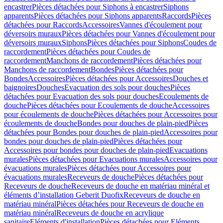
encastrer
Pièces détachées pour Siphons à encastrer
Siphons
apparents
Pièces détachées pour Siphons apparents
Raccords
Pièces
détachées pour Raccords
Accessoires
Vannes d'écoulement pour
déversoirs muraux
Pièces détachées pour Vannes d'écoulement pour
déversoirs muraux
Siphons
Pièces détachées pour Siphons
Coudes de
raccordement
Pièces détachées pour Coudes de
raccordement
Manchons de raccordement
Pièces détachées pour
Manchons de raccordement
Bondes
Pièces détachées pour
Bondes
Accessoires
Pièces détachées pour Accessoires
Douches et
baignoires
Douches
Evacuation des sols pour douches
Pièces
détachées pour Evacuation des sols pour douches
Ecoulements de
douche
Pièces détachées pour Ecoulements de douche
Accessoires
pour écoulements de douche
Pièces détachées pour Accessoires pour
écoulements de douche
Bondes pour douches de plain-pied
Pièces
détachées pour Bondes pour douches de plain-pied
Accessoires pour
bondes pour douches de plain-pied
Pièces détachées pour
Accessoires pour bondes pour douches de plain-pied
Evacuations
murales
Pièces détachées pour Evacuations murales
Accessoires pour
évacuations murales
Pièces détachées pour Accessoires pour
évacuations murales
Receveurs de douche
Pièces détachées pour
Receveurs de douche
Receveurs de douche en matériau minéral et
éléments d’installation Geberit Duofix
Receveurs de douche en
matériau minéral
Pièces détachées pour Receveurs de douche en
matériau minéral
Receveurs de douche en acrylique
sanitaire
Eléments d'installation
Pièces détachées pour Eléments