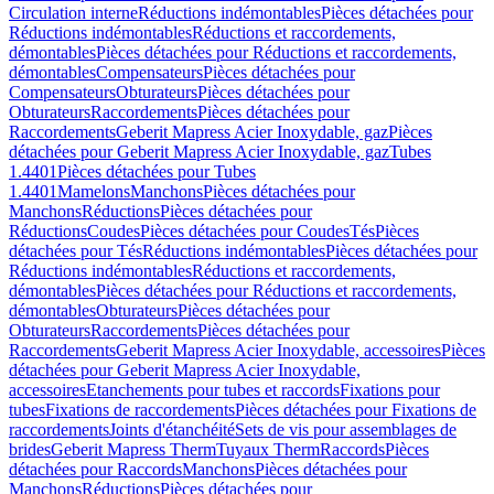
Circulation interne
Réductions indémontables
Pièces détachées pour
Réductions indémontables
Réductions et raccordements,
démontables
Pièces détachées pour Réductions et raccordements,
démontables
Compensateurs
Pièces détachées pour
Compensateurs
Obturateurs
Pièces détachées pour
Obturateurs
Raccordements
Pièces détachées pour
Raccordements
Geberit Mapress Acier Inoxydable, gaz
Pièces
détachées pour Geberit Mapress Acier Inoxydable, gaz
Tubes
1.4401
Pièces détachées pour Tubes
1.4401
Mamelons
Manchons
Pièces détachées pour
Manchons
Réductions
Pièces détachées pour
Réductions
Coudes
Pièces détachées pour Coudes
Tés
Pièces
détachées pour Tés
Réductions indémontables
Pièces détachées pour
Réductions indémontables
Réductions et raccordements,
démontables
Pièces détachées pour Réductions et raccordements,
démontables
Obturateurs
Pièces détachées pour
Obturateurs
Raccordements
Pièces détachées pour
Raccordements
Geberit Mapress Acier Inoxydable, accessoires
Pièces
détachées pour Geberit Mapress Acier Inoxydable,
accessoires
Etanchements pour tubes et raccords
Fixations pour
tubes
Fixations de raccordements
Pièces détachées pour Fixations de
raccordements
Joints d'étanchéité
Sets de vis pour assemblages de
brides
Geberit Mapress Therm
Tuyaux Therm
Raccords
Pièces
détachées pour Raccords
Manchons
Pièces détachées pour
Manchons
Réductions
Pièces détachées pour