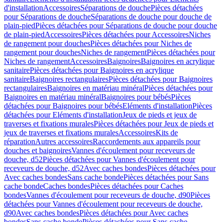
d'installation
Accessoires
Séparations de douche
Pièces détachées
pour Séparations de douche
Séparations de douche pour douche de
plain-pied
Pièces détachées pour Séparations de douche pour douche
de plain-pied
Accessoires
Pièces détachées pour Accessoires
Niches
de rangement pour douches
Pièces détachées pour Niches de
rangement pour douches
Niches de rangement
Pièces détachées pour
Niches de rangement
Accessoires
Baignoires
Baignoires en acrylique
sanitaire
Pièces détachées pour Baignoires en acrylique
sanitaire
Baignoires rectangulaires
Pièces détachées pour Baignoires
rectangulaires
Baignoires en matériau minéral
Pièces détachées pour
Baignoires en matériau minéral
Baignoires pour bébés
Pièces
détachées pour Baignoires pour bébés
Eléments d'installation
Pièces
détachées pour Eléments d'installation
Jeux de pieds et jeux de
traverses et fixations murales
Pièces détachées pour Jeux de pieds et
jeux de traverses et fixations murales
Accessoires
Kits de
réparation
Autres accessoires
Raccordements aux appareils pour
douches et baignoires
Vannes d'écoulement pour receveurs de
douche, d52
Pièces détachées pour Vannes d'écoulement pour
receveurs de douche, d52
Avec caches bondes
Pièces détachées pour
Avec caches bondes
Sans cache bonde
Pièces détachées pour Sans
cache bonde
Caches bondes
Pièces détachées pour Caches
bondes
Vannes d'écoulement pour receveurs de douche, d90
Pièces
détachées pour Vannes d'écoulement pour receveurs de douche,
d90
Avec caches bondes
Pièces détachées pour Avec caches
bondes
Sans cache bonde
Pièces détachées pour Sans cache