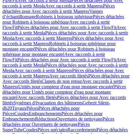
FlowFit
Avec raccords à sertir Mepla
Pièces détachées pour Avec
raccords à sertir Mepla
Avec raccords à sertir Mapress
Pièces
détachées pour Avec raccords à sertir Mapress
Vannes
d’échantillonnage
Robinets à boisseau sphérique
Pièces détachées
pour Robinets à boisseau sphérique
Avec raccords à sertir
FlowFit
Pièces détachées pour Avec raccords à sertir FlowFit
Avec
raccords à sertir Mepla
Pièces détachées pour Avec raccords à sertir
Mepla
Avec raccords à sertir Mapress
Pièces détachées pour Avec
raccords à sertir Mapress
Robinets à boisseau sphérique pour
montage encastré
Pièces détachées pour Robinets à boisseau
sphérique pour montage encastré
Avec raccords à sertir
FlowFit
Pièces détachées pour Avec raccords à sertir FlowFit
Avec
raccords à sertir Mepla
Pièces détachées pour Avec raccords à sertir
Mepla
Avec raccords à sertir Mapress
Pièces détachées pour Avec
raccords à sertir Mapress
Avec raccords filetés
Pièces détachées pour
Avec raccords filetés
Clapets de non retour
Avec raccords à sertir
Mapress
Unités pour compteur d'eau pour montage encastré
Pièces
détachées pour Unités pour compteur d'eau pour montage
encastré
Avec raccords filetés
Pièces détachées pour Avec raccords
filetés
Systèmes d'évacuation des bâtiments
Geberit Silent-
db20
Tuyaux
Pièces
Pièces détachées pour
Pièces
Coudes
Embranchements
Pièces détachées pour
Embranchements
Réductions
Ouvertures de nettoyage
Pièces
détachées pour Ouvertures de nettoyage
Pièces
SuperTube
Coudes
Pièces spéciales
Raccordements
Pièces détachées