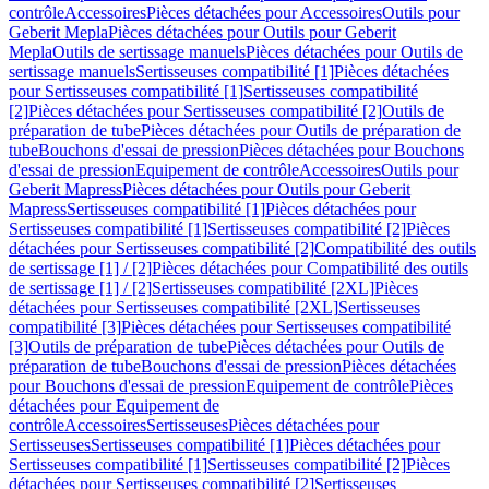
contrôle
Accessoires
Pièces détachées pour Accessoires
Outils pour
Geberit Mepla
Pièces détachées pour Outils pour Geberit
Mepla
Outils de sertissage manuels
Pièces détachées pour Outils de
sertissage manuels
Sertisseuses compatibilité [1]
Pièces détachées
pour Sertisseuses compatibilité [1]
Sertisseuses compatibilité
[2]
Pièces détachées pour Sertisseuses compatibilité [2]
Outils de
préparation de tube
Pièces détachées pour Outils de préparation de
tube
Bouchons d'essai de pression
Pièces détachées pour Bouchons
d'essai de pression
Equipement de contrôle
Accessoires
Outils pour
Geberit Mapress
Pièces détachées pour Outils pour Geberit
Mapress
Sertisseuses compatibilité [1]
Pièces détachées pour
Sertisseuses compatibilité [1]
Sertisseuses compatibilité [2]
Pièces
détachées pour Sertisseuses compatibilité [2]
Compatibilité des outils
de sertissage [1] / [2]
Pièces détachées pour Compatibilité des outils
de sertissage [1] / [2]
Sertisseuses compatibilité [2XL]
Pièces
détachées pour Sertisseuses compatibilité [2XL]
Sertisseuses
compatibilité [3]
Pièces détachées pour Sertisseuses compatibilité
[3]
Outils de préparation de tube
Pièces détachées pour Outils de
préparation de tube
Bouchons d'essai de pression
Pièces détachées
pour Bouchons d'essai de pression
Equipement de contrôle
Pièces
détachées pour Equipement de
contrôle
Accessoires
Sertisseuses
Pièces détachées pour
Sertisseuses
Sertisseuses compatibilité [1]
Pièces détachées pour
Sertisseuses compatibilité [1]
Sertisseuses compatibilité [2]
Pièces
détachées pour Sertisseuses compatibilité [2]
Sertisseuses