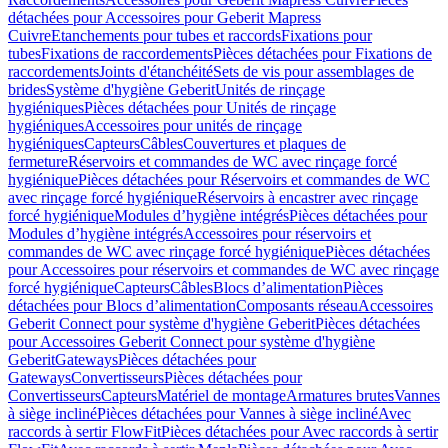
détachées pour Accessoires pour Geberit Mapress
Cuivre
Etanchements pour tubes et raccords
Fixations pour
tubes
Fixations de raccordements
Pièces détachées pour Fixations de
raccordements
Joints d'étanchéité
Sets de vis pour assemblages de
brides
Système d'hygiène Geberit
Unités de rinçage
hygiéniques
Pièces détachées pour Unités de rinçage
hygiéniques
Accessoires pour unités de rinçage
hygiéniques
Capteurs
Câbles
Couvertures et plaques de
fermeture
Réservoirs et commandes de WC avec rinçage forcé
hygiénique
Pièces détachées pour Réservoirs et commandes de WC
avec rinçage forcé hygiénique
Réservoirs à encastrer avec rinçage
forcé hygiénique
Modules d’hygiène intégrés
Pièces détachées pour
Modules d’hygiène intégrés
Accessoires pour réservoirs et
commandes de WC avec rinçage forcé hygiénique
Pièces détachées
pour Accessoires pour réservoirs et commandes de WC avec rinçage
forcé hygiénique
Capteurs
Câbles
Blocs d’alimentation
Pièces
détachées pour Blocs d’alimentation
Composants réseau
Accessoires
Geberit Connect pour système d'hygiène Geberit
Pièces détachées
pour Accessoires Geberit Connect pour système d'hygiène
Geberit
Gateways
Pièces détachées pour
Gateways
Convertisseurs
Pièces détachées pour
Convertisseurs
Capteurs
Matériel de montage
Armatures brutes
Vannes
à siège incliné
Pièces détachées pour Vannes à siège incliné
Avec
raccords à sertir FlowFit
Pièces détachées pour Avec raccords à sertir