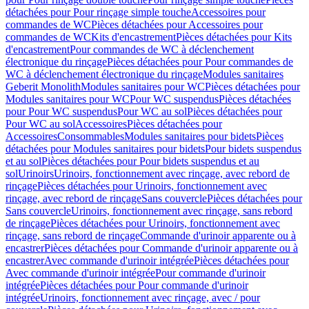
détachées pour Pour rinçage simple touche
Accessoires pour
commandes de WC
Pièces détachées pour Accessoires pour
commandes de WC
Kits d'encastrement
Pièces détachées pour Kits
d'encastrement
Pour commandes de WC à déclenchement
électronique du rinçage
Pièces détachées pour Pour commandes de
WC à déclenchement électronique du rinçage
Modules sanitaires
Geberit Monolith
Modules sanitaires pour WC
Pièces détachées pour
Modules sanitaires pour WC
Pour WC suspendus
Pièces détachées
pour Pour WC suspendus
Pour WC au sol
Pièces détachées pour
Pour WC au sol
Accessoires
Pièces détachées pour
Accessoires
Consommables
Modules sanitaires pour bidets
Pièces
détachées pour Modules sanitaires pour bidets
Pour bidets suspendus
et au sol
Pièces détachées pour Pour bidets suspendus et au
sol
Urinoirs
Urinoirs, fonctionnement avec rinçage, avec rebord de
rinçage
Pièces détachées pour Urinoirs, fonctionnement avec
rinçage, avec rebord de rinçage
Sans couvercle
Pièces détachées pour
Sans couvercle
Urinoirs, fonctionnement avec rinçage, sans rebord
de rinçage
Pièces détachées pour Urinoirs, fonctionnement avec
rinçage, sans rebord de rinçage
Commande d'urinoir apparente ou à
encastrer
Pièces détachées pour Commande d'urinoir apparente ou à
encastrer
Avec commande d'urinoir intégrée
Pièces détachées pour
Avec commande d'urinoir intégrée
Pour commande d'urinoir
intégrée
Pièces détachées pour Pour commande d'urinoir
intégrée
Urinoirs, fonctionnement avec rinçage, avec / pour