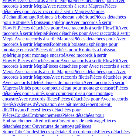
FlowFit
Avec raccords à sertir Mepla
Pièces détachées pour Avec
raccords à sertir Mepla
Avec raccords à sertir Mapress
Pièces
détachées pour Avec raccords à sertir Mapress
Vannes
d’échantillonnage
Robinets à boisseau sphérique
Pièces détachées
pour Robinets à boisseau sphérique
Avec raccords à sertir
FlowFit
Pièces détachées pour Avec raccords à sertir FlowFit
Avec
raccords à sertir Mepla
Pièces détachées pour Avec raccords à sertir
Mepla
Avec raccords à sertir Mapress
Pièces détachées pour Avec
raccords à sertir Mapress
Robinets à boisseau sphérique pour
montage encastré
Pièces détachées pour Robinets à boisseau
sphérique pour montage encastré
Avec raccords à sertir
FlowFit
Pièces détachées pour Avec raccords à sertir FlowFit
Avec
raccords à sertir Mepla
Pièces détachées pour Avec raccords à sertir
Mepla
Avec raccords à sertir Mapress
Pièces détachées pour Avec
raccords à sertir Mapress
Avec raccords filetés
Pièces détachées pour
Avec raccords filetés
Clapets de non retour
Avec raccords à sertir
Mapress
Unités pour compteur d'eau pour montage encastré
Pièces
détachées pour Unités pour compteur d'eau pour montage
encastré
Avec raccords filetés
Pièces détachées pour Avec raccords
filetés
Systèmes d'évacuation des bâtiments
Geberit Silent-
db20
Tuyaux
Pièces
Pièces détachées pour
Pièces
Coudes
Embranchements
Pièces détachées pour
Embranchements
Réductions
Ouvertures de nettoyage
Pièces
détachées pour Ouvertures de nettoyage
Pièces
SuperTube
Coudes
Pièces spéciales
Raccordements
Pièces détachées