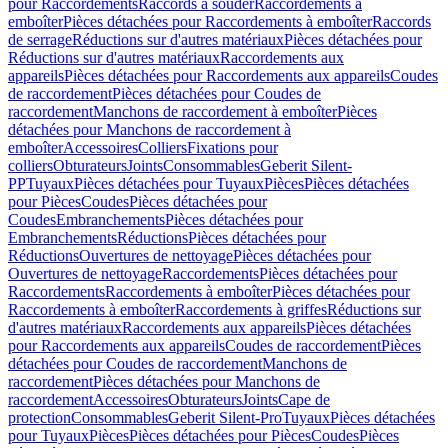
pour Raccordements
Raccords à souder
Raccordements à
emboîter
Pièces détachées pour Raccordements à emboîter
Raccords
de serrage
Réductions sur d'autres matériaux
Pièces détachées pour
Réductions sur d'autres matériaux
Raccordements aux
appareils
Pièces détachées pour Raccordements aux appareils
Coudes
de raccordement
Pièces détachées pour Coudes de
raccordement
Manchons de raccordement à emboîter
Pièces
détachées pour Manchons de raccordement à
emboîter
Accessoires
Colliers
Fixations pour
colliers
Obturateurs
Joints
Consommables
Geberit Silent-
PP
Tuyaux
Pièces détachées pour Tuyaux
Pièces
Pièces détachées
pour Pièces
Coudes
Pièces détachées pour
Coudes
Embranchements
Pièces détachées pour
Embranchements
Réductions
Pièces détachées pour
Réductions
Ouvertures de nettoyage
Pièces détachées pour
Ouvertures de nettoyage
Raccordements
Pièces détachées pour
Raccordements
Raccordements à emboîter
Pièces détachées pour
Raccordements à emboîter
Raccordements à griffes
Réductions sur
d'autres matériaux
Raccordements aux appareils
Pièces détachées
pour Raccordements aux appareils
Coudes de raccordement
Pièces
détachées pour Coudes de raccordement
Manchons de
raccordement
Pièces détachées pour Manchons de
raccordement
Accessoires
Obturateurs
Joints
Cape de
protection
Consommables
Geberit Silent-Pro
Tuyaux
Pièces détachées
pour Tuyaux
Pièces
Pièces détachées pour Pièces
Coudes
Pièces