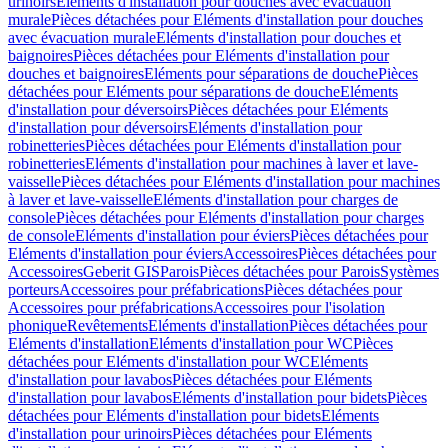
urinoirs
Eléments d'installation pour douches avec évacuation
murale
Pièces détachées pour Eléments d'installation pour douches
avec évacuation murale
Eléments d'installation pour douches et
baignoires
Pièces détachées pour Eléments d'installation pour
douches et baignoires
Eléments pour séparations de douche
Pièces
détachées pour Eléments pour séparations de douche
Eléments
d'installation pour déversoirs
Pièces détachées pour Eléments
d'installation pour déversoirs
Eléments d'installation pour
robinetteries
Pièces détachées pour Eléments d'installation pour
robinetteries
Eléments d'installation pour machines à laver et lave-
vaisselle
Pièces détachées pour Eléments d'installation pour machines
à laver et lave-vaisselle
Eléments d'installation pour charges de
console
Pièces détachées pour Eléments d'installation pour charges
de console
Eléments d'installation pour éviers
Pièces détachées pour
Eléments d'installation pour éviers
Accessoires
Pièces détachées pour
Accessoires
Geberit GIS
Parois
Pièces détachées pour Parois
Systèmes
porteurs
Accessoires pour préfabrications
Pièces détachées pour
Accessoires pour préfabrications
Accessoires pour l'isolation
phonique
Revêtements
Eléments d'installation
Pièces détachées pour
Eléments d'installation
Eléments d'installation pour WC
Pièces
détachées pour Eléments d'installation pour WC
Eléments
d'installation pour lavabos
Pièces détachées pour Eléments
d'installation pour lavabos
Eléments d'installation pour bidets
Pièces
détachées pour Eléments d'installation pour bidets
Eléments
d'installation pour urinoirs
Pièces détachées pour Eléments