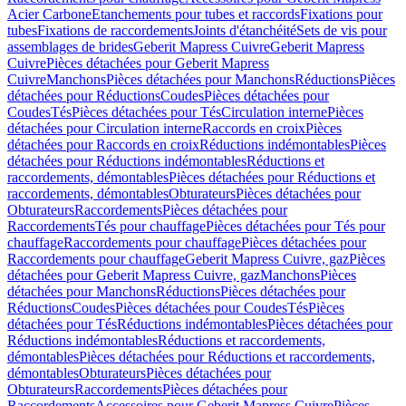
Acier Carbone
Etanchements pour tubes et raccords
Fixations pour
tubes
Fixations de raccordements
Joints d'étanchéité
Sets de vis pour
assemblages de brides
Geberit Mapress Cuivre
Geberit Mapress
Cuivre
Pièces détachées pour Geberit Mapress
Cuivre
Manchons
Pièces détachées pour Manchons
Réductions
Pièces
détachées pour Réductions
Coudes
Pièces détachées pour
Coudes
Tés
Pièces détachées pour Tés
Circulation interne
Pièces
détachées pour Circulation interne
Raccords en croix
Pièces
détachées pour Raccords en croix
Réductions indémontables
Pièces
détachées pour Réductions indémontables
Réductions et
raccordements, démontables
Pièces détachées pour Réductions et
raccordements, démontables
Obturateurs
Pièces détachées pour
Obturateurs
Raccordements
Pièces détachées pour
Raccordements
Tés pour chauffage
Pièces détachées pour Tés pour
chauffage
Raccordements pour chauffage
Pièces détachées pour
Raccordements pour chauffage
Geberit Mapress Cuivre, gaz
Pièces
détachées pour Geberit Mapress Cuivre, gaz
Manchons
Pièces
détachées pour Manchons
Réductions
Pièces détachées pour
Réductions
Coudes
Pièces détachées pour Coudes
Tés
Pièces
détachées pour Tés
Réductions indémontables
Pièces détachées pour
Réductions indémontables
Réductions et raccordements,
démontables
Pièces détachées pour Réductions et raccordements,
démontables
Obturateurs
Pièces détachées pour
Obturateurs
Raccordements
Pièces détachées pour
Raccordements
Accessoires pour Geberit Mapress Cuivre
Pièces