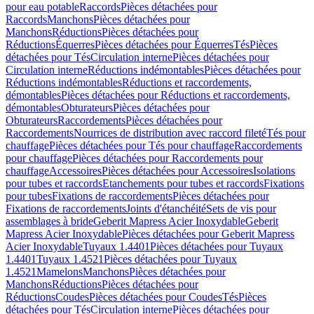
pour eau potable
Raccords
Pièces détachées pour
Raccords
Manchons
Pièces détachées pour
Manchons
Réductions
Pièces détachées pour
Réductions
Équerres
Pièces détachées pour Équerres
Tés
Pièces
détachées pour Tés
Circulation interne
Pièces détachées pour
Circulation interne
Réductions indémontables
Pièces détachées pour
Réductions indémontables
Réductions et raccordements,
démontables
Pièces détachées pour Réductions et raccordements,
démontables
Obturateurs
Pièces détachées pour
Obturateurs
Raccordements
Pièces détachées pour
Raccordements
Nourrices de distribution avec raccord fileté
Tés pour
chauffage
Pièces détachées pour Tés pour chauffage
Raccordements
pour chauffage
Pièces détachées pour Raccordements pour
chauffage
Accessoires
Pièces détachées pour Accessoires
Isolations
pour tubes et raccords
Etanchements pour tubes et raccords
Fixations
pour tubes
Fixations de raccordements
Pièces détachées pour
Fixations de raccordements
Joints d'étanchéité
Sets de vis pour
assemblages à bride
Geberit Mapress Acier Inoxydable
Geberit
Mapress Acier Inoxydable
Pièces détachées pour Geberit Mapress
Acier Inoxydable
Tuyaux 1.4401
Pièces détachées pour Tuyaux
1.4401
Tuyaux 1.4521
Pièces détachées pour Tuyaux
1.4521
Mamelons
Manchons
Pièces détachées pour
Manchons
Réductions
Pièces détachées pour
Réductions
Coudes
Pièces détachées pour Coudes
Tés
Pièces
détachées pour Tés
Circulation interne
Pièces détachées pour