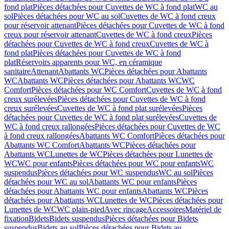
fond plat
Pièces détachées pour Cuvettes de WC à fond plat
WC au
sol
Pièces détachées pour WC au sol
Cuvettes de WC à fond creux
pour réservoir attenant
Pièces détachées pour Cuvettes de WC à fond
creux pour réservoir attenant
Cuvettes de WC à fond creux
Pièces
détachées pour Cuvettes de WC à fond creux
Cuvettes de WC à
fond plat
Pièces détachées pour Cuvettes de WC à fond
plat
Réservoirs apparents pour WC, en céramique
sanitaire
Attenant
Abattants WC
Pièces détachées pour Abattants
WC
Abattants WC
Pièces détachées pour Abattants WC
WC
Comfort
Pièces détachées pour WC Comfort
Cuvettes de WC à fond
creux surélevées
Pièces détachées pour Cuvettes de WC à fond
creux surélevées
Cuvettes de WC à fond plat surélevées
Pièces
détachées pour Cuvettes de WC à fond plat surélevées
Cuvettes de
WC à fond creux rallongées
Pièces détachées pour Cuvettes de WC
à fond creux rallongées
Abattants WC Comfort
Pièces détachées pour
Abattants WC Comfort
Abattants WC
Pièces détachées pour
Abattants WC
Lunettes de WC
Pièces détachées pour Lunettes de
WC
WC pour enfants
Pièces détachées pour WC pour enfants
WC
suspendus
Pièces détachées pour WC suspendus
WC au sol
Pièces
détachées pour WC au sol
Abattants WC pour enfants
Pièces
détachées pour Abattants WC pour enfants
Abattants WC
Pièces
détachées pour Abattants WC
Lunettes de WC
Pièces détachées pour
Lunettes de WC
WC plain-pied
Avec rinçage
Accessoires
Matériel de
fixation
Bidets
Bidets suspendus
Pièces détachées pour Bidets
suspendus
Bidets au sol
Pièces détachées pour Bidets au