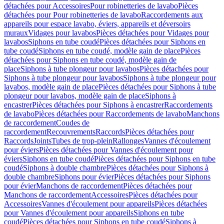
détachées pour Accessoires
Pour robinetteries de lavabo
Pièces
détachées pour Pour robinetteries de lavabo
Raccordements aux
appareils pour espace lavabo, éviers, appareils et déversoirs
muraux
Vidages pour lavabos
Pièces détachées pour Vidages pour
lavabos
Siphons en tube coudé
Pièces détachées pour Siphons en
tube coudé
Siphons en tube coudé, modèle gain de place
Pièces
détachées pour Siphons en tube coudé, modèle gain de
place
Siphons à tube plongeur pour lavabos
Pièces détachées pour
Siphons à tube plongeur pour lavabos
Siphons à tube plongeur pour
lavabos, modèle gain de place
Pièces détachées pour Siphons à tube
plongeur pour lavabos, modèle gain de place
Siphons à
encastrer
Pièces détachées pour Siphons à encastrer
Raccordements
de lavabo
Pièces détachées pour Raccordements de lavabo
Manchons
de raccordement
Coudes de
raccordement
Recouvrements
Raccords
Pièces détachées pour
Raccords
Joints
Tubes de trop-plein
Rallonges
Vannes d'écoulement
pour éviers
Pièces détachées pour Vannes d'écoulement pour
éviers
Siphons en tube coudé
Pièces détachées pour Siphons en tube
coudé
Siphons à double chambre
Pièces détachées pour Siphons à
double chambre
Siphons pour évier
Pièces détachées pour Siphons
pour évier
Manchons de raccordement
Pièces détachées pour
Manchons de raccordement
Accessoires
Pièces détachées pour
Accessoires
Vannes d'écoulement pour appareils
Pièces détachées
pour Vannes d'écoulement pour appareils
Siphons en tube
coudé
Pièces détachées pour Siphons en tube coudé
Siphons à