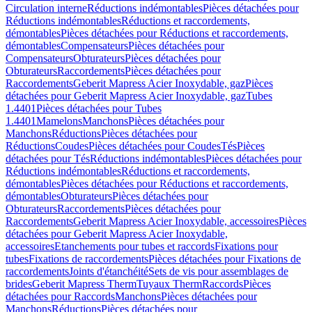
Circulation interne
Réductions indémontables
Pièces détachées pour
Réductions indémontables
Réductions et raccordements,
démontables
Pièces détachées pour Réductions et raccordements,
démontables
Compensateurs
Pièces détachées pour
Compensateurs
Obturateurs
Pièces détachées pour
Obturateurs
Raccordements
Pièces détachées pour
Raccordements
Geberit Mapress Acier Inoxydable, gaz
Pièces
détachées pour Geberit Mapress Acier Inoxydable, gaz
Tubes
1.4401
Pièces détachées pour Tubes
1.4401
Mamelons
Manchons
Pièces détachées pour
Manchons
Réductions
Pièces détachées pour
Réductions
Coudes
Pièces détachées pour Coudes
Tés
Pièces
détachées pour Tés
Réductions indémontables
Pièces détachées pour
Réductions indémontables
Réductions et raccordements,
démontables
Pièces détachées pour Réductions et raccordements,
démontables
Obturateurs
Pièces détachées pour
Obturateurs
Raccordements
Pièces détachées pour
Raccordements
Geberit Mapress Acier Inoxydable, accessoires
Pièces
détachées pour Geberit Mapress Acier Inoxydable,
accessoires
Etanchements pour tubes et raccords
Fixations pour
tubes
Fixations de raccordements
Pièces détachées pour Fixations de
raccordements
Joints d'étanchéité
Sets de vis pour assemblages de
brides
Geberit Mapress Therm
Tuyaux Therm
Raccords
Pièces
détachées pour Raccords
Manchons
Pièces détachées pour
Manchons
Réductions
Pièces détachées pour