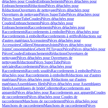
détachées pour Coudes
Embranchements
Pièces détachées pour
Embranchements
Réductions
Pièces détachées pour
Réductions
Ouvertures de nettoyage
Pièces détachées pour
Ouvertures de nettoyage
Pièces SuperTube
Pièces détachées pour
Pièces SuperTube
Coudes
Pièces détachées pour
Coudes
Embranchements
Pièces détachées pour
Embranchements
Raccordements
Pièces détachées pour
Raccordements
Raccordements à emboîter
Pièces détachées pour
Raccordements à emboîter
Raccordements à griffes
Réductions sur
d'autres matériaux
Accessoires
Pièces détachées pour
Accessoires
Colliers
Obturateurs
Joints
Pièces détachées pour
Joints
Consommables
Geberit PE
Tuyaux
Pièces
Pièces détachées pour
Pièces
Coudes
Embranchements
Réductions
Ouvertures de
nettoyage
Pièces détachées pour Ouvertures de
nettoyage
Réductions
Pièces SuperTube
Pièces
spéciales
Raccordements
Pièces détachées pour
Raccordements
Raccords soudés
Raccordements à emboîter
Pièces
détachées pour Raccordements à emboîter
Réductions sur d'autres
matériaux
Pièces détachées pour Réductions sur d'autres
matériaux
Assemblages filetés
Pièces détachées pour Assemblages
filetés
Assemblages de bride
Collerettes
Raccordements aux
appareils
Pièces détachées pour Raccordements aux appareils
Coudes
de raccordement
Pièces détachées pour Coudes de
raccordement
Manchons de raccordement
Pièces détachées pour
Manchons de raccordement
Manchons de raccordement
Pièces