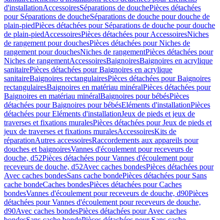
d'installation
Accessoires
Séparations de douche
Pièces détachées
pour Séparations de douche
Séparations de douche pour douche de
plain-pied
Pièces détachées pour Séparations de douche pour douche
de plain-pied
Accessoires
Pièces détachées pour Accessoires
Niches
de rangement pour douches
Pièces détachées pour Niches de
rangement pour douches
Niches de rangement
Pièces détachées pour
Niches de rangement
Accessoires
Baignoires
Baignoires en acrylique
sanitaire
Pièces détachées pour Baignoires en acrylique
sanitaire
Baignoires rectangulaires
Pièces détachées pour Baignoires
rectangulaires
Baignoires en matériau minéral
Pièces détachées pour
Baignoires en matériau minéral
Baignoires pour bébés
Pièces
détachées pour Baignoires pour bébés
Eléments d'installation
Pièces
détachées pour Eléments d'installation
Jeux de pieds et jeux de
traverses et fixations murales
Pièces détachées pour Jeux de pieds et
jeux de traverses et fixations murales
Accessoires
Kits de
réparation
Autres accessoires
Raccordements aux appareils pour
douches et baignoires
Vannes d'écoulement pour receveurs de
douche, d52
Pièces détachées pour Vannes d'écoulement pour
receveurs de douche, d52
Avec caches bondes
Pièces détachées pour
Avec caches bondes
Sans cache bonde
Pièces détachées pour Sans
cache bonde
Caches bondes
Pièces détachées pour Caches
bondes
Vannes d'écoulement pour receveurs de douche, d90
Pièces
détachées pour Vannes d'écoulement pour receveurs de douche,
d90
Avec caches bondes
Pièces détachées pour Avec caches
bondes
Sans cache bonde
Pièces détachées pour Sans cache