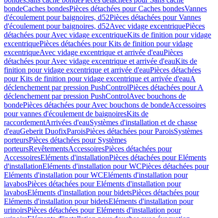
bonde
Caches bondes
Pièces détachées pour Caches bondes
Vannes
d'écoulement pour baignoires, d52
Pièces détachées pour Vannes
d'écoulement pour baignoires, d52
Avec vidage excentrique
Pièces
détachées pour Avec vidage excentrique
Kits de finition pour vidage
excentrique
Pièces détachées pour Kits de finition pour vidage
excentrique
Avec vidage excentrique et arrivée d'eau
Pièces
détachées pour Avec vidage excentrique et arrivée d'eau
Kits de
finition pour vidage excentrique et arrivée d'eau
Pièces détachées
pour Kits de finition pour vidage excentrique et arrivée d'eau
A
déclenchement par pression PushControl
Pièces détachées pour A
déclenchement par pression PushControl
Avec bouchons de
bonde
Pièces détachées pour Avec bouchons de bonde
Accessoires
pour vannes d'écoulement de baignoires
Kits de
raccordement
Arrivées d'eau
Systèmes d'installation et de chasse
d'eau
Geberit Duofix
Parois
Pièces détachées pour Parois
Systèmes
porteurs
Pièces détachées pour Systèmes
porteurs
Revêtements
Accessoires
Pièces détachées pour
Accessoires
Eléments d'installation
Pièces détachées pour Eléments
d'installation
Eléments d'installation pour WC
Pièces détachées pour
Eléments d'installation pour WC
Eléments d'installation pour
lavabos
Pièces détachées pour Eléments d'installation pour
lavabos
Eléments d'installation pour bidets
Pièces détachées pour
Eléments d'installation pour bidets
Eléments d'installation pour
urinoirs
Pièces détachées pour Eléments d'installation pour