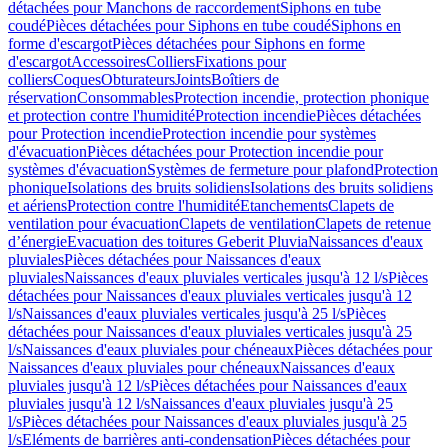
détachées pour Manchons de raccordement
Siphons en tube
coudé
Pièces détachées pour Siphons en tube coudé
Siphons en
forme d'escargot
Pièces détachées pour Siphons en forme
d'escargot
Accessoires
Colliers
Fixations pour
colliers
Coques
Obturateurs
Joints
Boîtiers de
réservation
Consommables
Protection incendie, protection phonique
et protection contre l'humidité
Protection incendie
Pièces détachées
pour Protection incendie
Protection incendie pour systèmes
d'évacuation
Pièces détachées pour Protection incendie pour
systèmes d'évacuation
Systèmes de fermeture pour plafond
Protection
phonique
Isolations des bruits solidiens
Isolations des bruits solidiens
et aériens
Protection contre l'humidité
Etanchements
Clapets de
ventilation pour évacuation
Clapets de ventilation
Clapets de retenue
d’énergie
Evacuation des toitures Geberit Pluvia
Naissances d'eaux
pluviales
Pièces détachées pour Naissances d'eaux
pluviales
Naissances d'eaux pluviales verticales jusqu'à 12 l/s
Pièces
détachées pour Naissances d'eaux pluviales verticales jusqu'à 12
l/s
Naissances d'eaux pluviales verticales jusqu'à 25 l/s
Pièces
détachées pour Naissances d'eaux pluviales verticales jusqu'à 25
l/s
Naissances d'eaux pluviales pour chéneaux
Pièces détachées pour
Naissances d'eaux pluviales pour chéneaux
Naissances d'eaux
pluviales jusqu'à 12 l/s
Pièces détachées pour Naissances d'eaux
pluviales jusqu'à 12 l/s
Naissances d'eaux pluviales jusqu'à 25
l/s
Pièces détachées pour Naissances d'eaux pluviales jusqu'à 25
l/s
Eléments de barrières anti-condensation
Pièces détachées pour