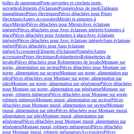
boîtes de rangement
Porte-serviettes et crochets porte-
serviettes
Eléments d'éclairage
Poignées
Jeux de pieds
Tableaux
magnétiques
Prises électriques
Pièces détachées pour Prises
électriques
Autres accessoires
Miroirs et armoires à
glace
Miroirs
Pièces détachées pour Miroirs
Avec éclairage
intégrée
Pièces détachées pour Avec éclairage intégrée
Armoires à
glace
Pièces détachées pour Armoires à glace
Avec éclairage
intégrée
Pièces détachées pour Avec éclairage intégrée
Sans éclairage
intégré
Pièces détachées pour Sans éclairage
intégré
Accessoires
Eléments d'éclairage
Poignées
Autres
accessoires
Prises électriques
Robinetteries
Robinetteries de
lavabo
Pièces détachées pour Robinetteries de lavabo
Montage sur
gorge, alimentation sur secteur
Pièces détachées pour Montage sur
gorge, alimentation sur secteur
Montage sur gorge, alimentation par
piles
Pièces détachées pour Montage sur gorge, alimentation par
piles
Montage sur gorge, alimentation par générateur
Pièces détachées
pour Montage sur gorge, alimentation par générateur
Montage sur
gorge, robinets mitigeurs
Pièces détachées pour Montage sur gorge,
robinets mitigeurs
Montage mural, alimentation sur secteur
Pièces
détachées pour Montage mural, alimentation sur secteur
Montage
mural, alimentation par piles
Pièces détachées pour Montage mural,
alimentation par piles
Montage mural, alimentation par
générateur
Pièces détachées pour Montage mural, alimentation par
générateur
Montage mural, robinets mélangeurs
Pièces détachées
pour Montage mural, robinets mélangeurs
Accessoires
Pièces