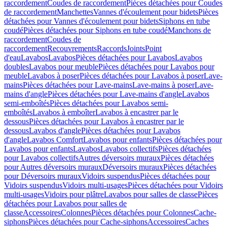
raccordement
Coudes de raccordement
Pièces détachées pour Coudes
de raccordement
Manchettes
Vannes d'écoulement pour bidets
Pièces
détachées pour Vannes d'écoulement pour bidets
Siphons en tube
coudé
Pièces détachées pour Siphons en tube coudé
Manchons de
raccordement
Coudes de
raccordement
Recouvrements
Raccords
Joints
Point
d'eau
Lavabos
Lavabos
Pièces détachées pour Lavabos
Lavabos
doubles
Lavabos pour meuble
Pièces détachées pour Lavabos pour
meuble
Lavabos à poser
Pièces détachées pour Lavabos à poser
Lave-
mains
Pièces détachées pour Lave-mains
Lave-mains à poser
Lave-
mains d'angle
Pièces détachées pour Lave-mains d'angle
Lavabos
semi-emboîtés
Pièces détachées pour Lavabos semi-
emboîtés
Lavabos à emboîter
Lavabos à encastrer par le
dessous
Pièces détachées pour Lavabos à encastrer par le
dessous
Lavabos d'angle
Pièces détachées pour Lavabos
d'angle
Lavabos Comfort
Lavabos pour enfants
Pièces détachées pour
Lavabos pour enfants
Lavabos
Lavabos collectifs
Pièces détachées
pour Lavabos collectifs
Autres déversoirs muraux
Pièces détachées
pour Autres déversoirs muraux
Déversoirs muraux
Pièces détachées
pour Déversoirs muraux
Vidoirs suspendus
Pièces détachées pour
Vidoirs suspendus
Vidoirs multi-usages
Pièces détachées pour Vidoirs
multi-usages
Vidoirs pour plâtre
Lavabos pour salles de classe
Pièces
détachées pour Lavabos pour salles de
classe
Accessoires
Colonnes
Pièces détachées pour Colonnes
Cache-
siphons
Pièces détachées pour Cache-siphons
Accessoires
Caches