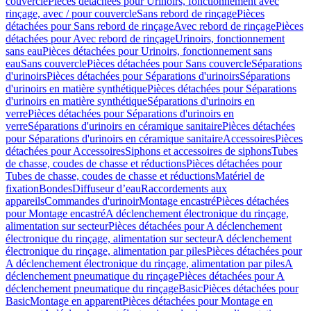
couvercle
Pièces détachées pour Urinoirs, fonctionnement avec
rinçage, avec / pour couvercle
Sans rebord de rinçage
Pièces
détachées pour Sans rebord de rinçage
Avec rebord de rinçage
Pièces
détachées pour Avec rebord de rinçage
Urinoirs, fonctionnement
sans eau
Pièces détachées pour Urinoirs, fonctionnement sans
eau
Sans couvercle
Pièces détachées pour Sans couvercle
Séparations
d'urinoirs
Pièces détachées pour Séparations d'urinoirs
Séparations
d'urinoirs en matière synthétique
Pièces détachées pour Séparations
d'urinoirs en matière synthétique
Séparations d'urinoirs en
verre
Pièces détachées pour Séparations d'urinoirs en
verre
Séparations d'urinoirs en céramique sanitaire
Pièces détachées
pour Séparations d'urinoirs en céramique sanitaire
Accessoires
Pièces
détachées pour Accessoires
Siphons et accessoires de siphons
Tubes
de chasse, coudes de chasse et réductions
Pièces détachées pour
Tubes de chasse, coudes de chasse et réductions
Matériel de
fixation
Bondes
Diffuseur d’eau
Raccordements aux
appareils
Commandes d'urinoir
Montage encastré
Pièces détachées
pour Montage encastré
A déclenchement électronique du rinçage,
alimentation sur secteur
Pièces détachées pour A déclenchement
électronique du rinçage, alimentation sur secteur
A déclenchement
électronique du rinçage, alimentation par piles
Pièces détachées pour
A déclenchement électronique du rinçage, alimentation par piles
A
déclenchement pneumatique du rinçage
Pièces détachées pour A
déclenchement pneumatique du rinçage
Basic
Pièces détachées pour
Basic
Montage en apparent
Pièces détachées pour Montage en