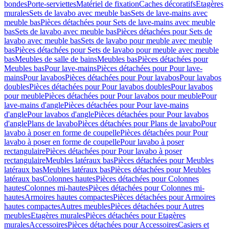
bondes
Porte-serviettes
Matériel de fixation
Caches décoratifs
Etagères
murales
Sets de lavabo avec meuble bas
Sets de lave-mains avec
meuble bas
Pièces détachées pour Sets de lave-mains avec meuble
bas
Sets de lavabo avec meuble bas
Pièces détachées pour Sets de
lavabo avec meuble bas
Sets de lavabo pour meuble avec meuble
bas
Pièces détachées pour Sets de lavabo pour meuble avec meuble
bas
Meubles de salle de bains
Meubles bas
Pièces détachées pour
Meubles bas
Pour lave-mains
Pièces détachées pour Pour lave-
mains
Pour lavabos
Pièces détachées pour Pour lavabos
Pour lavabos
doubles
Pièces détachées pour Pour lavabos doubles
Pour lavabos
pour meuble
Pièces détachées pour Pour lavabos pour meuble
Pour
lave-mains d'angle
Pièces détachées pour Pour lave-mains
d'angle
Pour lavabos d'angle
Pièces détachées pour Pour lavabos
d'angle
Plans de lavabo
Pièces détachées pour Plans de lavabo
Pour
lavabo à poser en forme de coupelle
Pièces détachées pour Pour
lavabo à poser en forme de coupelle
Pour lavabo à poser
rectangulaire
Pièces détachées pour Pour lavabo à poser
rectangulaire
Meubles latéraux bas
Pièces détachées pour Meubles
latéraux bas
Meubles latéraux bas
Pièces détachées pour Meubles
latéraux bas
Colonnes hautes
Pièces détachées pour Colonnes
hautes
Colonnes mi-hautes
Pièces détachées pour Colonnes mi-
hautes
Armoires hautes compactes
Pièces détachées pour Armoires
hautes compactes
Autres meubles
Pièces détachées pour Autres
meubles
Etagères murales
Pièces détachées pour Etagères
murales
Accessoires
Pièces détachées pour Accessoires
Casiers et