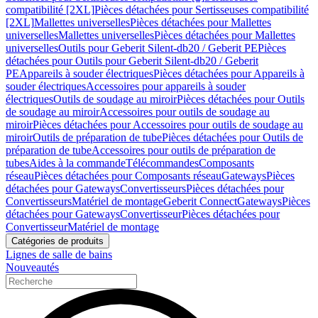
compatibilité [2XL]
Pièces détachées pour Sertisseuses compatibilité
[2XL]
Mallettes universelles
Pièces détachées pour Mallettes
universelles
Mallettes universelles
Pièces détachées pour Mallettes
universelles
Outils pour Geberit Silent-db20 / Geberit PE
Pièces
détachées pour Outils pour Geberit Silent-db20 / Geberit
PE
Appareils à souder électriques
Pièces détachées pour Appareils à
souder électriques
Accessoires pour appareils à souder
électriques
Outils de soudage au miroir
Pièces détachées pour Outils
de soudage au miroir
Accessoires pour outils de soudage au
miroir
Pièces détachées pour Accessoires pour outils de soudage au
miroir
Outils de préparation de tube
Pièces détachées pour Outils de
préparation de tube
Accessoires pour outils de préparation de
tubes
Aides à la commande
Télécommandes
Composants
réseau
Pièces détachées pour Composants réseau
Gateways
Pièces
détachées pour Gateways
Convertisseurs
Pièces détachées pour
Convertisseurs
Matériel de montage
Geberit Connect
Gateways
Pièces
détachées pour Gateways
Convertisseur
Pièces détachées pour
Convertisseur
Matériel de montage
Catégories de produits
Lignes de salle de bains
Nouveautés