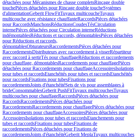
détachées pour Mécanismes de chasse complets
Rinçage double
touche
Pièces détachées pour Rinçage double touche
Systèmes
d'alimentation
Geberit FlowFit
Tuyaux multicouche
Tuyaux
multicouche avec résistance chauffante
Raccords
Pièces détachées
pour Raccords
Manchons
Réductions
Coudes
Tés
Circulation
interne
Pièces détachées pour Circulation interne
Réductions
indémontables
Réductions et raccords, démontables
Pièces détachées
pour Réductions et raccords,
démontables
Obturateurs
Raccordements
Pièces détachées pour
Raccordements
Distributeurs avec raccordement à visser
Répartiteur
avec raccord à sertir
Tés pour chauffage
Réductions et raccordements
pour chauffage, démontables
Raccordements pour chauffage
Pièces
détachées pour Raccordements pour chauffage
Accessoires
Isolations
pour tubes et raccords
Etanchéités pour tubes et raccords
Etanchéités
pour raccords
Fixations pour tubes
Fixations pour
raccordements
Joints d'étanchéité
Sets de vis pour assemblages à
bride
Consommables
Geberit PushFit
Tuyaux multicouches
Tuyaux
multicouches pour chauffage
Raccords
Pièces détachées pour
Raccords
Raccordements
Pièces détachées pour
Raccordements
Raccordements pour chauffage
Pièces détachées pour
Raccordements pour chauffage
Accessoires
Pièces détachées pour
Accessoires
Isolations pour tubes et raccords
Etanchements pour
tubes et raccords
Fixations pour tubes
Fixations de
raccordements
Pièces détachées pour Fixations de
raccordements
Joints d'étanchéité
Geberit Mepla
Tuyaux multicouches