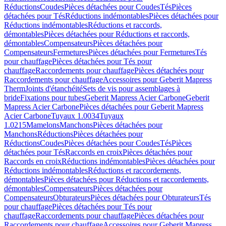
Réductions
Coudes
Pièces détachées pour Coudes
Tés
Pièces
détachées pour Tés
Réductions indémontables
Pièces détachées pour
Réductions indémontables
Réductions et raccords,
démontables
Pièces détachées pour Réductions et raccords,
démontables
Compensateurs
Pièces détachées pour
Compensateurs
Fermetures
Pièces détachées pour Fermetures
Tés
pour chauffage
Pièces détachées pour Tés pour
chauffage
Raccordements pour chauffage
Pièces détachées pour
Raccordements pour chauffage
Accessoires pour Geberit Mapress
Therm
Joints d'étanchéité
Sets de vis pour assemblages à
bride
Fixations pour tubes
Geberit Mapress Acier Carbone
Geberit
Mapress Acier Carbone
Pièces détachées pour Geberit Mapress
Acier Carbone
Tuyaux 1.0034
Tuyaux
1.0215
Mamelons
Manchons
Pièces détachées pour
Manchons
Réductions
Pièces détachées pour
Réductions
Coudes
Pièces détachées pour Coudes
Tés
Pièces
détachées pour Tés
Raccords en croix
Pièces détachées pour
Raccords en croix
Réductions indémontables
Pièces détachées pour
Réductions indémontables
Réductions et raccordements,
démontables
Pièces détachées pour Réductions et raccordements,
démontables
Compensateurs
Pièces détachées pour
Compensateurs
Obturateurs
Pièces détachées pour Obturateurs
Tés
pour chauffage
Pièces détachées pour Tés pour
chauffage
Raccordements pour chauffage
Pièces détachées pour
Raccordements pour chauffage
Accessoires pour Geberit Mapress