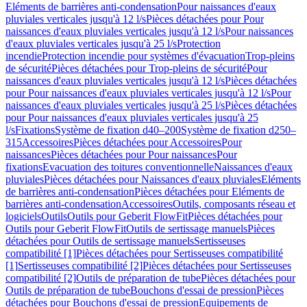
Eléments de barrières anti-condensation
Pour naissances d'eaux
pluviales verticales jusqu'à 12 l/s
Pièces détachées pour Pour
naissances d'eaux pluviales verticales jusqu'à 12 l/s
Pour naissances
d'eaux pluviales verticales jusqu'à 25 l/s
Protection
incendie
Protection incendie pour systèmes d'évacuation
Trop-pleins
de sécurité
Pièces détachées pour Trop-pleins de sécurité
Pour
naissances d'eaux pluviales verticales jusqu'à 12 l/s
Pièces détachées
pour Pour naissances d'eaux pluviales verticales jusqu'à 12 l/s
Pour
naissances d'eaux pluviales verticales jusqu'à 25 l/s
Pièces détachées
pour Pour naissances d'eaux pluviales verticales jusqu'à 25
l/s
Fixations
Système de fixation d40–200
Système de fixation d250–
315
Accessoires
Pièces détachées pour Accessoires
Pour
naissances
Pièces détachées pour Pour naissances
Pour
fixations
Evacuation des toitures conventionnelle
Naissances d'eaux
pluviales
Pièces détachées pour Naissances d'eaux pluviales
Eléments
de barrières anti-condensation
Pièces détachées pour Eléments de
barrières anti-condensation
Accessoires
Outils, composants réseau et
logiciels
Outils
Outils pour Geberit FlowFit
Pièces détachées pour
Outils pour Geberit FlowFit
Outils de sertissage manuels
Pièces
détachées pour Outils de sertissage manuels
Sertisseuses
compatibilité [1]
Pièces détachées pour Sertisseuses compatibilité
[1]
Sertisseuses compatibilité [2]
Pièces détachées pour Sertisseuses
compatibilité [2]
Outils de préparation de tube
Pièces détachées pour
Outils de préparation de tube
Bouchons d'essai de pression
Pièces
détachées pour Bouchons d'essai de pression
Equipements de