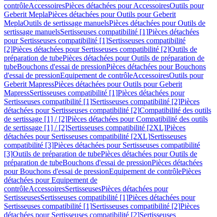
contrôle
Accessoires
Pièces détachées pour Accessoires
Outils pour
Geberit Mepla
Pièces détachées pour Outils pour Geberit
Mepla
Outils de sertissage manuels
Pièces détachées pour Outils de
sertissage manuels
Sertisseuses compatibilité [1]
Pièces détachées
pour Sertisseuses compatibilité [1]
Sertisseuses compatibilité
[2]
Pièces détachées pour Sertisseuses compatibilité [2]
Outils de
préparation de tube
Pièces détachées pour Outils de préparation de
tube
Bouchons d'essai de pression
Pièces détachées pour Bouchons
d'essai de pression
Equipement de contrôle
Accessoires
Outils pour
Geberit Mapress
Pièces détachées pour Outils pour Geberit
Mapress
Sertisseuses compatibilité [1]
Pièces détachées pour
Sertisseuses compatibilité [1]
Sertisseuses compatibilité [2]
Pièces
détachées pour Sertisseuses compatibilité [2]
Compatibilité des outils
de sertissage [1] / [2]
Pièces détachées pour Compatibilité des outils
de sertissage [1] / [2]
Sertisseuses compatibilité [2XL]
Pièces
détachées pour Sertisseuses compatibilité [2XL]
Sertisseuses
compatibilité [3]
Pièces détachées pour Sertisseuses compatibilité
[3]
Outils de préparation de tube
Pièces détachées pour Outils de
préparation de tube
Bouchons d'essai de pression
Pièces détachées
pour Bouchons d'essai de pression
Equipement de contrôle
Pièces
détachées pour Equipement de
contrôle
Accessoires
Sertisseuses
Pièces détachées pour
Sertisseuses
Sertisseuses compatibilité [1]
Pièces détachées pour
Sertisseuses compatibilité [1]
Sertisseuses compatibilité [2]
Pièces
détachées pour Sertisseuses compatibilité [2]
Sertisseuses