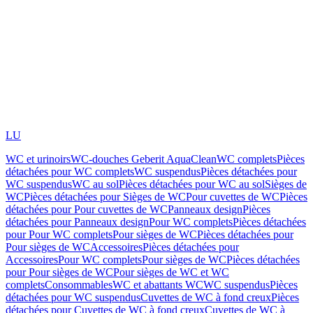
LU
WC et urinoirs
WC-douches Geberit AquaClean
WC complets
Pièces
détachées pour WC complets
WC suspendus
Pièces détachées pour
WC suspendus
WC au sol
Pièces détachées pour WC au sol
Sièges de
WC
Pièces détachées pour Sièges de WC
Pour cuvettes de WC
Pièces
détachées pour Pour cuvettes de WC
Panneaux design
Pièces
détachées pour Panneaux design
Pour WC complets
Pièces détachées
pour Pour WC complets
Pour sièges de WC
Pièces détachées pour
Pour sièges de WC
Accessoires
Pièces détachées pour
Accessoires
Pour WC complets
Pour sièges de WC
Pièces détachées
pour Pour sièges de WC
Pour sièges de WC et WC
complets
Consommables
WC et abattants WC
WC suspendus
Pièces
détachées pour WC suspendus
Cuvettes de WC à fond creux
Pièces
détachées pour Cuvettes de WC à fond creux
Cuvettes de WC à