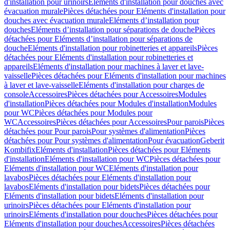
d'installation pour urinoirs
Eléments d'installation pour douches avec
évacuation murale
Pièces détachées pour Eléments d'installation pour
douches avec évacuation murale
Eléments d’installation pour
douches
Eléments d’installation pour séparations de douche
Pièces
détachées pour Eléments d’installation pour séparations de
douche
Eléments d'installation pour robinetteries et appareils
Pièces
détachées pour Eléments d'installation pour robinetteries et
appareils
Eléments d'installation pour machines à laver et lave-
vaisselle
Pièces détachées pour Eléments d'installation pour machines
à laver et lave-vaisselle
Eléments d'installation pour charges de
console
Accessoires
Pièces détachées pour Accessoires
Modules
d'installation
Pièces détachées pour Modules d'installation
Modules
pour WC
Pièces détachées pour Modules pour
WC
Accessoires
Pièces détachées pour Accessoires
Pour parois
Pièces
détachées pour Pour parois
Pour systèmes d'alimentation
Pièces
détachées pour Pour systèmes d'alimentation
Pour évacuation
Geberit
Kombifix
Eléments d'installation
Pièces détachées pour Eléments
d'installation
Eléments d'installation pour WC
Pièces détachées pour
Eléments d'installation pour WC
Eléments d'installation pour
lavabos
Pièces détachées pour Eléments d'installation pour
lavabos
Eléments d'installation pour bidets
Pièces détachées pour
Eléments d'installation pour bidets
Eléments d'installation pour
urinoirs
Pièces détachées pour Eléments d'installation pour
urinoirs
Eléments d'installation pour douches
Pièces détachées pour
Eléments d'installation pour douches
Accessoires
Pièces détachées