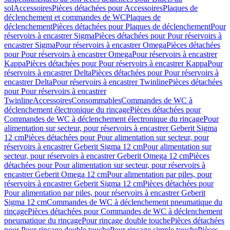
sol
Accessoires
Pièces détachées pour Accessoires
Plaques de
déclenchement et commandes de WC
Plaques de
déclenchement
Pièces détachées pour Plaques de déclenchement
Pour
réservoirs à encastrer Sigma
Pièces détachées pour Pour réservoirs à
encastrer Sigma
Pour réservoirs à encastrer Omega
Pièces détachées
pour Pour réservoirs à encastrer Omega
Pour réservoirs à encastrer
Kappa
Pièces détachées pour Pour réservoirs à encastrer Kappa
Pour
réservoirs à encastrer Delta
Pièces détachées pour Pour réservoirs à
encastrer Delta
Pour réservoirs à encastrer Twinline
Pièces détachées
pour Pour réservoirs à encastrer
Twinline
Accessoires
Consommables
Commandes de WC à
déclenchement électronique du rinçage
Pièces détachées pour
Commandes de WC à déclenchement électronique du rinçage
Pour
alimentation sur secteur, pour réservoirs à encastrer Geberit Sigma
12 cm
Pièces détachées pour Pour alimentation sur secteur, pour
réservoirs à encastrer Geberit Sigma 12 cm
Pour alimentation sur
secteur, pour réservoirs à encastrer Geberit Omega 12 cm
Pièces
détachées pour Pour alimentation sur secteur, pour réservoirs à
encastrer Geberit Omega 12 cm
Pour alimentation par piles, pour
réservoirs à encastrer Geberit Sigma 12 cm
Pièces détachées pour
Pour alimentation par piles, pour réservoirs à encastrer Geberit
Sigma 12 cm
Commandes de WC à déclenchement pneumatique du
rinçage
Pièces détachées pour Commandes de WC à déclenchement
pneumatique du rinçage
Pour rinçage double touche
Pièces détachées
pour Pour rinçage double touche
Pour rinçage simple touche
Pièces