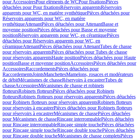
pour Accessoires
Pour eléments de WC
Pour fixations
Pièces
détachées pour Pour fixations
Réservoirs apparents
Réservoirs
apparents pour WC, en matière synthétique
Pièces détachées pour
Réservoirs apparents pour WC, en matière
synthétique
Attenant
Pièces détachées pour Attenant
Basse et
moyenne position
Pièces détachées pour Basse et moyenne
position
Réservoirs apparents pour WC, en céramique
Pièces
détachées pour Réservoirs apparents pour WC, en
céramique
Attenant
Pièces détachées pour Attenant
Tubes de chasse
pour réservoirs apparents
Pièces détachées pour Tubes de chasse
pour réservoirs apparents
Haute position
Pièces détachées pour Haute
position
Basse et moyenne position
Accessoires
Pièces détachées pour
Accessoires
Raccordements
Pièces détachées pour
Raccordements
Joints
Manchettes
Mamelons, rosaces et modérateurs
de débit
Mécanismes de chasse
Réservoirs à encastrer
Tubes de
chasse
Accessoires
Mécanismes de chasse et robinets
flotteurs
Robinets flotteurs
Pièces détachées pour Robinets
flotteurs
Robinets flotteurs pour réservoirs apparents
Pièces détachées
pour Robinets flotteurs pour réservoirs apparents
Robinets flotteurs
pour réservoirs à encastrer
Pièces détachées pour Robinets flotteurs
pour réservoirs à encastrer
Mécanismes de chasse
Pièces détachées
pour Mécanismes de chasse
Rinçage interrompable
Pièces détachées
pour Rinçage interrompable
Rinçage simple touche
Pièces détachées
pour Rinçage simple touche
Rinçage double touche
Pièces détachées
pour Rinçage double touche
Mécanismes de chasse complets
Pièces