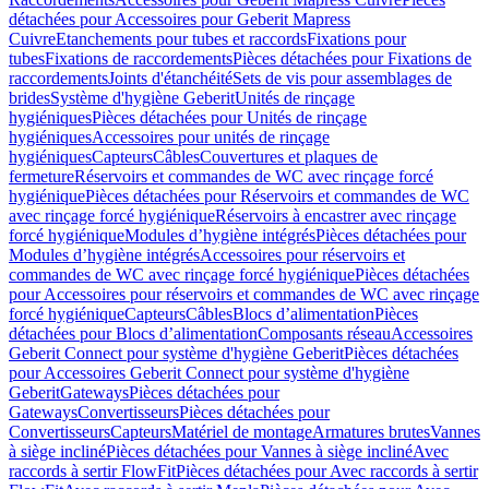
détachées pour Accessoires pour Geberit Mapress
Cuivre
Etanchements pour tubes et raccords
Fixations pour
tubes
Fixations de raccordements
Pièces détachées pour Fixations de
raccordements
Joints d'étanchéité
Sets de vis pour assemblages de
brides
Système d'hygiène Geberit
Unités de rinçage
hygiéniques
Pièces détachées pour Unités de rinçage
hygiéniques
Accessoires pour unités de rinçage
hygiéniques
Capteurs
Câbles
Couvertures et plaques de
fermeture
Réservoirs et commandes de WC avec rinçage forcé
hygiénique
Pièces détachées pour Réservoirs et commandes de WC
avec rinçage forcé hygiénique
Réservoirs à encastrer avec rinçage
forcé hygiénique
Modules d’hygiène intégrés
Pièces détachées pour
Modules d’hygiène intégrés
Accessoires pour réservoirs et
commandes de WC avec rinçage forcé hygiénique
Pièces détachées
pour Accessoires pour réservoirs et commandes de WC avec rinçage
forcé hygiénique
Capteurs
Câbles
Blocs d’alimentation
Pièces
détachées pour Blocs d’alimentation
Composants réseau
Accessoires
Geberit Connect pour système d'hygiène Geberit
Pièces détachées
pour Accessoires Geberit Connect pour système d'hygiène
Geberit
Gateways
Pièces détachées pour
Gateways
Convertisseurs
Pièces détachées pour
Convertisseurs
Capteurs
Matériel de montage
Armatures brutes
Vannes
à siège incliné
Pièces détachées pour Vannes à siège incliné
Avec
raccords à sertir FlowFit
Pièces détachées pour Avec raccords à sertir