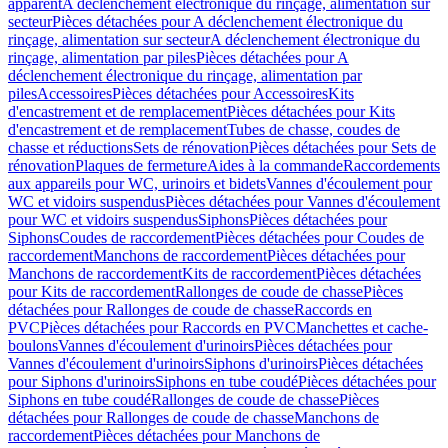
apparent
A déclenchement électronique du rinçage, alimentation sur
secteur
Pièces détachées pour A déclenchement électronique du
rinçage, alimentation sur secteur
A déclenchement électronique du
rinçage, alimentation par piles
Pièces détachées pour A
déclenchement électronique du rinçage, alimentation par
piles
Accessoires
Pièces détachées pour Accessoires
Kits
d'encastrement et de remplacement
Pièces détachées pour Kits
d'encastrement et de remplacement
Tubes de chasse, coudes de
chasse et réductions
Sets de rénovation
Pièces détachées pour Sets de
rénovation
Plaques de fermeture
Aides à la commande
Raccordements
aux appareils pour WC, urinoirs et bidets
Vannes d'écoulement pour
WC et vidoirs suspendus
Pièces détachées pour Vannes d'écoulement
pour WC et vidoirs suspendus
Siphons
Pièces détachées pour
Siphons
Coudes de raccordement
Pièces détachées pour Coudes de
raccordement
Manchons de raccordement
Pièces détachées pour
Manchons de raccordement
Kits de raccordement
Pièces détachées
pour Kits de raccordement
Rallonges de coude de chasse
Pièces
détachées pour Rallonges de coude de chasse
Raccords en
PVC
Pièces détachées pour Raccords en PVC
Manchettes et cache-
boulons
Vannes d'écoulement d'urinoirs
Pièces détachées pour
Vannes d'écoulement d'urinoirs
Siphons d'urinoirs
Pièces détachées
pour Siphons d'urinoirs
Siphons en tube coudé
Pièces détachées pour
Siphons en tube coudé
Rallonges de coude de chasse
Pièces
détachées pour Rallonges de coude de chasse
Manchons de
raccordement
Pièces détachées pour Manchons de