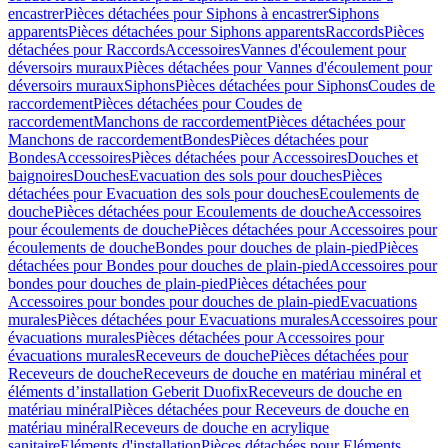
encastrer
Pièces détachées pour Siphons à encastrer
Siphons
apparents
Pièces détachées pour Siphons apparents
Raccords
Pièces
détachées pour Raccords
Accessoires
Vannes d'écoulement pour
déversoirs muraux
Pièces détachées pour Vannes d'écoulement pour
déversoirs muraux
Siphons
Pièces détachées pour Siphons
Coudes de
raccordement
Pièces détachées pour Coudes de
raccordement
Manchons de raccordement
Pièces détachées pour
Manchons de raccordement
Bondes
Pièces détachées pour
Bondes
Accessoires
Pièces détachées pour Accessoires
Douches et
baignoires
Douches
Evacuation des sols pour douches
Pièces
détachées pour Evacuation des sols pour douches
Ecoulements de
douche
Pièces détachées pour Ecoulements de douche
Accessoires
pour écoulements de douche
Pièces détachées pour Accessoires pour
écoulements de douche
Bondes pour douches de plain-pied
Pièces
détachées pour Bondes pour douches de plain-pied
Accessoires pour
bondes pour douches de plain-pied
Pièces détachées pour
Accessoires pour bondes pour douches de plain-pied
Evacuations
murales
Pièces détachées pour Evacuations murales
Accessoires pour
évacuations murales
Pièces détachées pour Accessoires pour
évacuations murales
Receveurs de douche
Pièces détachées pour
Receveurs de douche
Receveurs de douche en matériau minéral et
éléments d’installation Geberit Duofix
Receveurs de douche en
matériau minéral
Pièces détachées pour Receveurs de douche en
matériau minéral
Receveurs de douche en acrylique
sanitaire
Eléments d'installation
Pièces détachées pour Eléments