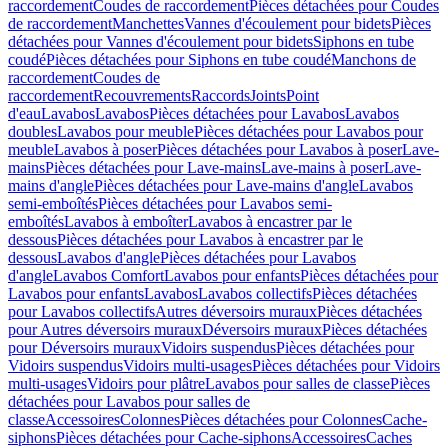
raccordement
Coudes de raccordement
Pièces détachées pour Coudes
de raccordement
Manchettes
Vannes d'écoulement pour bidets
Pièces
détachées pour Vannes d'écoulement pour bidets
Siphons en tube
coudé
Pièces détachées pour Siphons en tube coudé
Manchons de
raccordement
Coudes de
raccordement
Recouvrements
Raccords
Joints
Point
d'eau
Lavabos
Lavabos
Pièces détachées pour Lavabos
Lavabos
doubles
Lavabos pour meuble
Pièces détachées pour Lavabos pour
meuble
Lavabos à poser
Pièces détachées pour Lavabos à poser
Lave-
mains
Pièces détachées pour Lave-mains
Lave-mains à poser
Lave-
mains d'angle
Pièces détachées pour Lave-mains d'angle
Lavabos
semi-emboîtés
Pièces détachées pour Lavabos semi-
emboîtés
Lavabos à emboîter
Lavabos à encastrer par le
dessous
Pièces détachées pour Lavabos à encastrer par le
dessous
Lavabos d'angle
Pièces détachées pour Lavabos
d'angle
Lavabos Comfort
Lavabos pour enfants
Pièces détachées pour
Lavabos pour enfants
Lavabos
Lavabos collectifs
Pièces détachées
pour Lavabos collectifs
Autres déversoirs muraux
Pièces détachées
pour Autres déversoirs muraux
Déversoirs muraux
Pièces détachées
pour Déversoirs muraux
Vidoirs suspendus
Pièces détachées pour
Vidoirs suspendus
Vidoirs multi-usages
Pièces détachées pour Vidoirs
multi-usages
Vidoirs pour plâtre
Lavabos pour salles de classe
Pièces
détachées pour Lavabos pour salles de
classe
Accessoires
Colonnes
Pièces détachées pour Colonnes
Cache-
siphons
Pièces détachées pour Cache-siphons
Accessoires
Caches