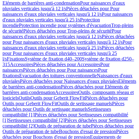
Eléments de barrières anti-condensation
Pour naissances d'eaux
pluviales verticales jusqu'à 12 l/s
Pièces détachées pour Pour
naissances d'eaux pluviales verticales jusqu'à 12 l/s
Pour naissances
d'eaux pluviales verticales jusqu'à 25 l/s
Protection
incendie
Protection incendie pour systèmes d'évacuation
Trop-pleins
de sécurité
Pièces détachées pour Trop-pleins de sécurité
Pour
naissances d'eaux pluviales verticales jusqu'à 12 l/s
Pièces détachées
pour Pour naissances d'eaux pluviales verticales jusqu'à 12 l/s
Pour
naissances d'eaux pluviales verticales jusqu'à 25 l/s
Pièces détachées
pour Pour naissances d'eaux pluviales verticales jusqu'à 25
l/s
Fixations
Système de fixation d40–200
Système de fixation d250–
315
Accessoires
Pièces détachées pour Accessoires
Pour
naissances
Pièces détachées pour Pour naissances
Pour
fixations
Evacuation des toitures conventionnelle
Naissances d'eaux
pluviales
Pièces détachées pour Naissances d'eaux pluviales
Eléments
de barrières anti-condensation
Pièces détachées pour Eléments de
barrières anti-condensation
Accessoires
Outils, composants réseau et
logiciels
Outils
Outils pour Geberit FlowFit
Pièces détachées pour
Outils pour Geberit FlowFit
Outils de sertissage manuels
Pièces
détachées pour Outils de sertissage manuels
Sertisseuses
compatibilité [1]
Pièces détachées pour Sertisseuses compatibilité
[1]
Sertisseuses compatibilité [2]
Pièces détachées pour Sertisseuses
compatibilité [2]
Outils de préparation de tube
Pièces détachées pour
Outils de préparation de tube
Bouchons d'essai de pression
Pièces
détachées pour Bouchons d'essai de pression
Equipements de