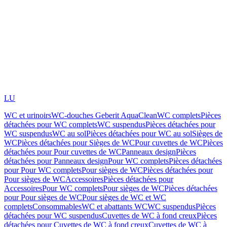
LU
WC et urinoirs
WC-douches Geberit AquaClean
WC complets
Pièces
détachées pour WC complets
WC suspendus
Pièces détachées pour
WC suspendus
WC au sol
Pièces détachées pour WC au sol
Sièges de
WC
Pièces détachées pour Sièges de WC
Pour cuvettes de WC
Pièces
détachées pour Pour cuvettes de WC
Panneaux design
Pièces
détachées pour Panneaux design
Pour WC complets
Pièces détachées
pour Pour WC complets
Pour sièges de WC
Pièces détachées pour
Pour sièges de WC
Accessoires
Pièces détachées pour
Accessoires
Pour WC complets
Pour sièges de WC
Pièces détachées
pour Pour sièges de WC
Pour sièges de WC et WC
complets
Consommables
WC et abattants WC
WC suspendus
Pièces
détachées pour WC suspendus
Cuvettes de WC à fond creux
Pièces
détachées pour Cuvettes de WC à fond creux
Cuvettes de WC à