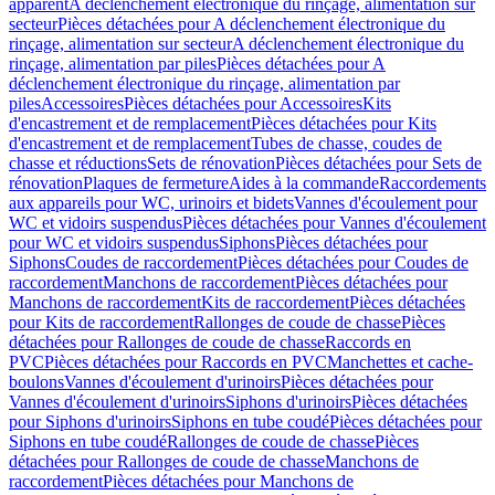
apparent
A déclenchement électronique du rinçage, alimentation sur
secteur
Pièces détachées pour A déclenchement électronique du
rinçage, alimentation sur secteur
A déclenchement électronique du
rinçage, alimentation par piles
Pièces détachées pour A
déclenchement électronique du rinçage, alimentation par
piles
Accessoires
Pièces détachées pour Accessoires
Kits
d'encastrement et de remplacement
Pièces détachées pour Kits
d'encastrement et de remplacement
Tubes de chasse, coudes de
chasse et réductions
Sets de rénovation
Pièces détachées pour Sets de
rénovation
Plaques de fermeture
Aides à la commande
Raccordements
aux appareils pour WC, urinoirs et bidets
Vannes d'écoulement pour
WC et vidoirs suspendus
Pièces détachées pour Vannes d'écoulement
pour WC et vidoirs suspendus
Siphons
Pièces détachées pour
Siphons
Coudes de raccordement
Pièces détachées pour Coudes de
raccordement
Manchons de raccordement
Pièces détachées pour
Manchons de raccordement
Kits de raccordement
Pièces détachées
pour Kits de raccordement
Rallonges de coude de chasse
Pièces
détachées pour Rallonges de coude de chasse
Raccords en
PVC
Pièces détachées pour Raccords en PVC
Manchettes et cache-
boulons
Vannes d'écoulement d'urinoirs
Pièces détachées pour
Vannes d'écoulement d'urinoirs
Siphons d'urinoirs
Pièces détachées
pour Siphons d'urinoirs
Siphons en tube coudé
Pièces détachées pour
Siphons en tube coudé
Rallonges de coude de chasse
Pièces
détachées pour Rallonges de coude de chasse
Manchons de
raccordement
Pièces détachées pour Manchons de