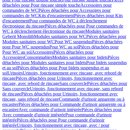
détachées pour Pour rinçage simple touche
Accessoires pour
commandes de WC
Pièces détachées pour Accessoires pour
commandes de WC
Kits d'encastrement
Pièces détachées pour Kits
d'encastrement
Pour commandes de WC à déclenchement
électronique du rinçage
Pièces détachées pour Pour commandes de
WC à déclenchement électronique du rinçage
Modules sanitaires
Geberit Monolith
Modules sanitaires pour WC
Pièces détachées pour
Modules sanitaires pour WC
Pour WC suspendus
Pièces détachées
pour Pour WC suspendus
Pour WC au sol
Pièces détachées pour
Pour WC au sol
Accessoires
Pièces détachées pour
Accessoires
Consommables
Modules sanitaires pour bidets
Pièces
détachées pour Modules sanitaires pour bidets
Pour bidets suspendus
et au sol
Pièces détachées pour Pour bidets suspendus et au
sol
Urinoirs
Urinoirs, fonctionnement avec rinçage, avec rebord de
rinçage
Pièces détachées pour Urinoirs, fonctionnement avec
rinçage, avec rebord de rinçage
Sans couvercle
Pièces détachées pour
Sans couvercle
Urinoirs, fonctionnement avec rinçage, sans rebord
de rinçage
Pièces détachées pour Urinoirs, fonctionnement avec
rinçage, sans rebord de rinçage
Commande d'urinoir apparente ou à
encastrer
Pièces détachées pour Commande d'urinoir apparente ou à
encastrer
Avec commande d'urinoir intégrée
Pièces détachées pour
Avec commande d'urinoir intégrée
Pour commande d'urinoir
intégrée
Pièces détachées pour Pour commande d'urinoir
intégrée
Urinoirs, fonctionnement avec rinçage, avec / pour