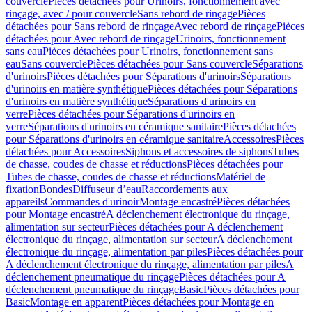
couvercle
Pièces détachées pour Urinoirs, fonctionnement avec
rinçage, avec / pour couvercle
Sans rebord de rinçage
Pièces
détachées pour Sans rebord de rinçage
Avec rebord de rinçage
Pièces
détachées pour Avec rebord de rinçage
Urinoirs, fonctionnement
sans eau
Pièces détachées pour Urinoirs, fonctionnement sans
eau
Sans couvercle
Pièces détachées pour Sans couvercle
Séparations
d'urinoirs
Pièces détachées pour Séparations d'urinoirs
Séparations
d'urinoirs en matière synthétique
Pièces détachées pour Séparations
d'urinoirs en matière synthétique
Séparations d'urinoirs en
verre
Pièces détachées pour Séparations d'urinoirs en
verre
Séparations d'urinoirs en céramique sanitaire
Pièces détachées
pour Séparations d'urinoirs en céramique sanitaire
Accessoires
Pièces
détachées pour Accessoires
Siphons et accessoires de siphons
Tubes
de chasse, coudes de chasse et réductions
Pièces détachées pour
Tubes de chasse, coudes de chasse et réductions
Matériel de
fixation
Bondes
Diffuseur d’eau
Raccordements aux
appareils
Commandes d'urinoir
Montage encastré
Pièces détachées
pour Montage encastré
A déclenchement électronique du rinçage,
alimentation sur secteur
Pièces détachées pour A déclenchement
électronique du rinçage, alimentation sur secteur
A déclenchement
électronique du rinçage, alimentation par piles
Pièces détachées pour
A déclenchement électronique du rinçage, alimentation par piles
A
déclenchement pneumatique du rinçage
Pièces détachées pour A
déclenchement pneumatique du rinçage
Basic
Pièces détachées pour
Basic
Montage en apparent
Pièces détachées pour Montage en