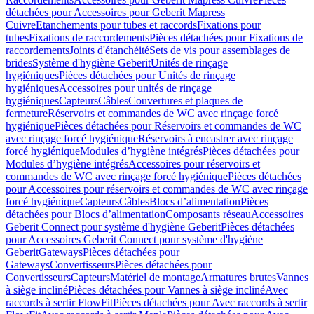
détachées pour Accessoires pour Geberit Mapress
Cuivre
Etanchements pour tubes et raccords
Fixations pour
tubes
Fixations de raccordements
Pièces détachées pour Fixations de
raccordements
Joints d'étanchéité
Sets de vis pour assemblages de
brides
Système d'hygiène Geberit
Unités de rinçage
hygiéniques
Pièces détachées pour Unités de rinçage
hygiéniques
Accessoires pour unités de rinçage
hygiéniques
Capteurs
Câbles
Couvertures et plaques de
fermeture
Réservoirs et commandes de WC avec rinçage forcé
hygiénique
Pièces détachées pour Réservoirs et commandes de WC
avec rinçage forcé hygiénique
Réservoirs à encastrer avec rinçage
forcé hygiénique
Modules d’hygiène intégrés
Pièces détachées pour
Modules d’hygiène intégrés
Accessoires pour réservoirs et
commandes de WC avec rinçage forcé hygiénique
Pièces détachées
pour Accessoires pour réservoirs et commandes de WC avec rinçage
forcé hygiénique
Capteurs
Câbles
Blocs d’alimentation
Pièces
détachées pour Blocs d’alimentation
Composants réseau
Accessoires
Geberit Connect pour système d'hygiène Geberit
Pièces détachées
pour Accessoires Geberit Connect pour système d'hygiène
Geberit
Gateways
Pièces détachées pour
Gateways
Convertisseurs
Pièces détachées pour
Convertisseurs
Capteurs
Matériel de montage
Armatures brutes
Vannes
à siège incliné
Pièces détachées pour Vannes à siège incliné
Avec
raccords à sertir FlowFit
Pièces détachées pour Avec raccords à sertir