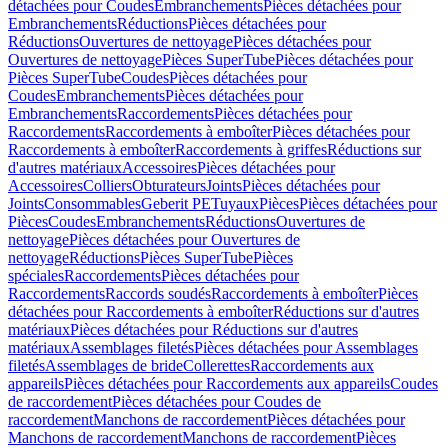
détachées pour Coudes
Embranchements
Pièces détachées pour
Embranchements
Réductions
Pièces détachées pour
Réductions
Ouvertures de nettoyage
Pièces détachées pour
Ouvertures de nettoyage
Pièces SuperTube
Pièces détachées pour
Pièces SuperTube
Coudes
Pièces détachées pour
Coudes
Embranchements
Pièces détachées pour
Embranchements
Raccordements
Pièces détachées pour
Raccordements
Raccordements à emboîter
Pièces détachées pour
Raccordements à emboîter
Raccordements à griffes
Réductions sur
d'autres matériaux
Accessoires
Pièces détachées pour
Accessoires
Colliers
Obturateurs
Joints
Pièces détachées pour
Joints
Consommables
Geberit PE
Tuyaux
Pièces
Pièces détachées pour
Pièces
Coudes
Embranchements
Réductions
Ouvertures de
nettoyage
Pièces détachées pour Ouvertures de
nettoyage
Réductions
Pièces SuperTube
Pièces
spéciales
Raccordements
Pièces détachées pour
Raccordements
Raccords soudés
Raccordements à emboîter
Pièces
détachées pour Raccordements à emboîter
Réductions sur d'autres
matériaux
Pièces détachées pour Réductions sur d'autres
matériaux
Assemblages filetés
Pièces détachées pour Assemblages
filetés
Assemblages de bride
Collerettes
Raccordements aux
appareils
Pièces détachées pour Raccordements aux appareils
Coudes
de raccordement
Pièces détachées pour Coudes de
raccordement
Manchons de raccordement
Pièces détachées pour
Manchons de raccordement
Manchons de raccordement
Pièces