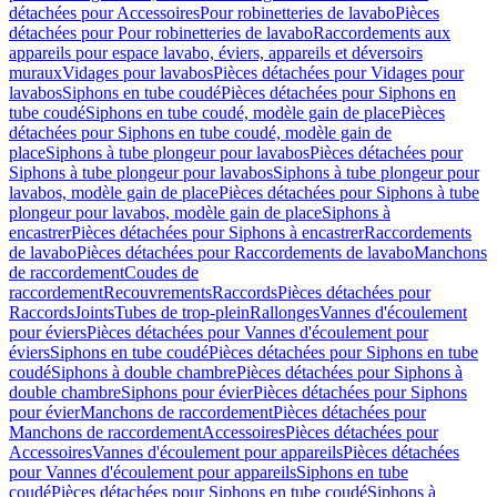
détachées pour Accessoires
Pour robinetteries de lavabo
Pièces
détachées pour Pour robinetteries de lavabo
Raccordements aux
appareils pour espace lavabo, éviers, appareils et déversoirs
muraux
Vidages pour lavabos
Pièces détachées pour Vidages pour
lavabos
Siphons en tube coudé
Pièces détachées pour Siphons en
tube coudé
Siphons en tube coudé, modèle gain de place
Pièces
détachées pour Siphons en tube coudé, modèle gain de
place
Siphons à tube plongeur pour lavabos
Pièces détachées pour
Siphons à tube plongeur pour lavabos
Siphons à tube plongeur pour
lavabos, modèle gain de place
Pièces détachées pour Siphons à tube
plongeur pour lavabos, modèle gain de place
Siphons à
encastrer
Pièces détachées pour Siphons à encastrer
Raccordements
de lavabo
Pièces détachées pour Raccordements de lavabo
Manchons
de raccordement
Coudes de
raccordement
Recouvrements
Raccords
Pièces détachées pour
Raccords
Joints
Tubes de trop-plein
Rallonges
Vannes d'écoulement
pour éviers
Pièces détachées pour Vannes d'écoulement pour
éviers
Siphons en tube coudé
Pièces détachées pour Siphons en tube
coudé
Siphons à double chambre
Pièces détachées pour Siphons à
double chambre
Siphons pour évier
Pièces détachées pour Siphons
pour évier
Manchons de raccordement
Pièces détachées pour
Manchons de raccordement
Accessoires
Pièces détachées pour
Accessoires
Vannes d'écoulement pour appareils
Pièces détachées
pour Vannes d'écoulement pour appareils
Siphons en tube
coudé
Pièces détachées pour Siphons en tube coudé
Siphons à