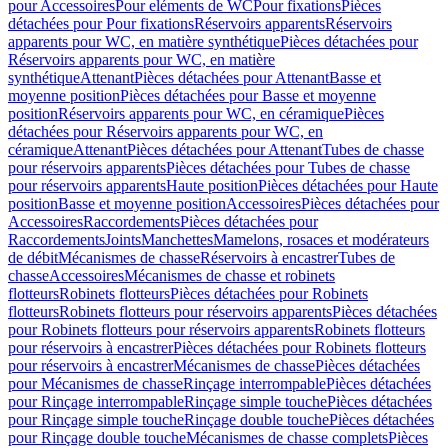
pour Accessoires
Pour eléments de WC
Pour fixations
Pièces
détachées pour Pour fixations
Réservoirs apparents
Réservoirs
apparents pour WC, en matière synthétique
Pièces détachées pour
Réservoirs apparents pour WC, en matière
synthétique
Attenant
Pièces détachées pour Attenant
Basse et
moyenne position
Pièces détachées pour Basse et moyenne
position
Réservoirs apparents pour WC, en céramique
Pièces
détachées pour Réservoirs apparents pour WC, en
céramique
Attenant
Pièces détachées pour Attenant
Tubes de chasse
pour réservoirs apparents
Pièces détachées pour Tubes de chasse
pour réservoirs apparents
Haute position
Pièces détachées pour Haute
position
Basse et moyenne position
Accessoires
Pièces détachées pour
Accessoires
Raccordements
Pièces détachées pour
Raccordements
Joints
Manchettes
Mamelons, rosaces et modérateurs
de débit
Mécanismes de chasse
Réservoirs à encastrer
Tubes de
chasse
Accessoires
Mécanismes de chasse et robinets
flotteurs
Robinets flotteurs
Pièces détachées pour Robinets
flotteurs
Robinets flotteurs pour réservoirs apparents
Pièces détachées
pour Robinets flotteurs pour réservoirs apparents
Robinets flotteurs
pour réservoirs à encastrer
Pièces détachées pour Robinets flotteurs
pour réservoirs à encastrer
Mécanismes de chasse
Pièces détachées
pour Mécanismes de chasse
Rinçage interrompable
Pièces détachées
pour Rinçage interrompable
Rinçage simple touche
Pièces détachées
pour Rinçage simple touche
Rinçage double touche
Pièces détachées
pour Rinçage double touche
Mécanismes de chasse complets
Pièces