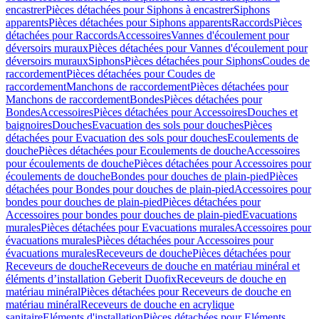
encastrer
Pièces détachées pour Siphons à encastrer
Siphons
apparents
Pièces détachées pour Siphons apparents
Raccords
Pièces
détachées pour Raccords
Accessoires
Vannes d'écoulement pour
déversoirs muraux
Pièces détachées pour Vannes d'écoulement pour
déversoirs muraux
Siphons
Pièces détachées pour Siphons
Coudes de
raccordement
Pièces détachées pour Coudes de
raccordement
Manchons de raccordement
Pièces détachées pour
Manchons de raccordement
Bondes
Pièces détachées pour
Bondes
Accessoires
Pièces détachées pour Accessoires
Douches et
baignoires
Douches
Evacuation des sols pour douches
Pièces
détachées pour Evacuation des sols pour douches
Ecoulements de
douche
Pièces détachées pour Ecoulements de douche
Accessoires
pour écoulements de douche
Pièces détachées pour Accessoires pour
écoulements de douche
Bondes pour douches de plain-pied
Pièces
détachées pour Bondes pour douches de plain-pied
Accessoires pour
bondes pour douches de plain-pied
Pièces détachées pour
Accessoires pour bondes pour douches de plain-pied
Evacuations
murales
Pièces détachées pour Evacuations murales
Accessoires pour
évacuations murales
Pièces détachées pour Accessoires pour
évacuations murales
Receveurs de douche
Pièces détachées pour
Receveurs de douche
Receveurs de douche en matériau minéral et
éléments d’installation Geberit Duofix
Receveurs de douche en
matériau minéral
Pièces détachées pour Receveurs de douche en
matériau minéral
Receveurs de douche en acrylique
sanitaire
Eléments d'installation
Pièces détachées pour Eléments