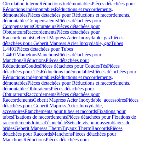
Circulation interne
Réductions indémontables
Pièces détachées pour
Réductions indémontables
Réductions et raccordements,
démontables
Pièces détachées pour Réductions et raccordements,
démontables
Compensateurs
Pièces détachées pour
Compensateurs
Obturateurs
Pièces détachées pour
Obturateurs
Raccordements
Pièces détachées pour
Raccordements
Geberit Mapress Acier Inoxydable, gaz
Pièces
détachées pour Geberit Mapress Acier Inoxydable, gaz
Tubes
1.4401
Pièces détachées pour Tubes
1.4401
Mamelons
Manchons
Pièces détachées pour
Manchons
Réductions
Pièces détachées pour
Réductions
Coudes
Pièces détachées pour Coudes
Tés
Pièces
détachées pour Tés
Réductions indémontables
Pièces détachées pour
Réductions indémontables
Réductions et raccordements,
démontables
Pièces détachées pour Réductions et raccordements,
démontables
Obturateurs
Pièces détachées pour
Obturateurs
Raccordements
Pièces détachées pour
Raccordements
Geberit Mapress Acier Inoxydable, accessoires
Pièces
détachées pour Geberit Mapress Acier Inoxydable,
accessoires
Etanchements pour tubes et raccords
Fixations pour
tubes
Fixations de raccordements
Pièces détachées pour Fixations de
raccordements
Joints d'étanchéité
Sets de vis pour assemblages de
brides
Geberit Mapress Therm
Tuyaux Therm
Raccords
Pièces
détachées pour Raccords
Manchons
Pièces détachées pour
Manchons
Réductions
Pièces détachées pour