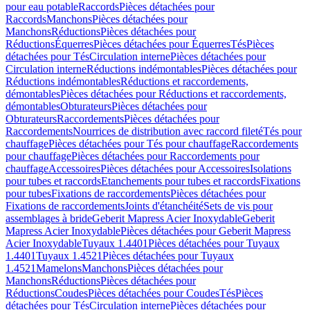
pour eau potable
Raccords
Pièces détachées pour
Raccords
Manchons
Pièces détachées pour
Manchons
Réductions
Pièces détachées pour
Réductions
Équerres
Pièces détachées pour Équerres
Tés
Pièces
détachées pour Tés
Circulation interne
Pièces détachées pour
Circulation interne
Réductions indémontables
Pièces détachées pour
Réductions indémontables
Réductions et raccordements,
démontables
Pièces détachées pour Réductions et raccordements,
démontables
Obturateurs
Pièces détachées pour
Obturateurs
Raccordements
Pièces détachées pour
Raccordements
Nourrices de distribution avec raccord fileté
Tés pour
chauffage
Pièces détachées pour Tés pour chauffage
Raccordements
pour chauffage
Pièces détachées pour Raccordements pour
chauffage
Accessoires
Pièces détachées pour Accessoires
Isolations
pour tubes et raccords
Etanchements pour tubes et raccords
Fixations
pour tubes
Fixations de raccordements
Pièces détachées pour
Fixations de raccordements
Joints d'étanchéité
Sets de vis pour
assemblages à bride
Geberit Mapress Acier Inoxydable
Geberit
Mapress Acier Inoxydable
Pièces détachées pour Geberit Mapress
Acier Inoxydable
Tuyaux 1.4401
Pièces détachées pour Tuyaux
1.4401
Tuyaux 1.4521
Pièces détachées pour Tuyaux
1.4521
Mamelons
Manchons
Pièces détachées pour
Manchons
Réductions
Pièces détachées pour
Réductions
Coudes
Pièces détachées pour Coudes
Tés
Pièces
détachées pour Tés
Circulation interne
Pièces détachées pour