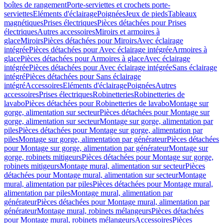
boîtes de rangement
Porte-serviettes et crochets porte-
serviettes
Eléments d'éclairage
Poignées
Jeux de pieds
Tableaux
magnétiques
Prises électriques
Pièces détachées pour Prises
électriques
Autres accessoires
Miroirs et armoires à
glace
Miroirs
Pièces détachées pour Miroirs
Avec éclairage
intégrée
Pièces détachées pour Avec éclairage intégrée
Armoires à
glace
Pièces détachées pour Armoires à glace
Avec éclairage
intégrée
Pièces détachées pour Avec éclairage intégrée
Sans éclairage
intégré
Pièces détachées pour Sans éclairage
intégré
Accessoires
Eléments d'éclairage
Poignées
Autres
accessoires
Prises électriques
Robinetteries
Robinetteries de
lavabo
Pièces détachées pour Robinetteries de lavabo
Montage sur
gorge, alimentation sur secteur
Pièces détachées pour Montage sur
gorge, alimentation sur secteur
Montage sur gorge, alimentation par
piles
Pièces détachées pour Montage sur gorge, alimentation par
piles
Montage sur gorge, alimentation par générateur
Pièces détachées
pour Montage sur gorge, alimentation par générateur
Montage sur
gorge, robinets mitigeurs
Pièces détachées pour Montage sur gorge,
robinets mitigeurs
Montage mural, alimentation sur secteur
Pièces
détachées pour Montage mural, alimentation sur secteur
Montage
mural, alimentation par piles
Pièces détachées pour Montage mural,
alimentation par piles
Montage mural, alimentation par
générateur
Pièces détachées pour Montage mural, alimentation par
générateur
Montage mural, robinets mélangeurs
Pièces détachées
pour Montage mural, robinets mélangeurs
Accessoires
Pièces