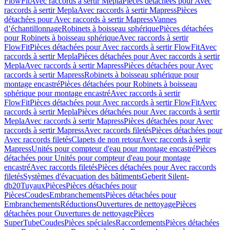
FlowFit
Avec raccords à sertir Mepla
Pièces détachées pour Avec
raccords à sertir Mepla
Avec raccords à sertir Mapress
Pièces
détachées pour Avec raccords à sertir Mapress
Vannes
d’échantillonnage
Robinets à boisseau sphérique
Pièces détachées
pour Robinets à boisseau sphérique
Avec raccords à sertir
FlowFit
Pièces détachées pour Avec raccords à sertir FlowFit
Avec
raccords à sertir Mepla
Pièces détachées pour Avec raccords à sertir
Mepla
Avec raccords à sertir Mapress
Pièces détachées pour Avec
raccords à sertir Mapress
Robinets à boisseau sphérique pour
montage encastré
Pièces détachées pour Robinets à boisseau
sphérique pour montage encastré
Avec raccords à sertir
FlowFit
Pièces détachées pour Avec raccords à sertir FlowFit
Avec
raccords à sertir Mepla
Pièces détachées pour Avec raccords à sertir
Mepla
Avec raccords à sertir Mapress
Pièces détachées pour Avec
raccords à sertir Mapress
Avec raccords filetés
Pièces détachées pour
Avec raccords filetés
Clapets de non retour
Avec raccords à sertir
Mapress
Unités pour compteur d'eau pour montage encastré
Pièces
détachées pour Unités pour compteur d'eau pour montage
encastré
Avec raccords filetés
Pièces détachées pour Avec raccords
filetés
Systèmes d'évacuation des bâtiments
Geberit Silent-
db20
Tuyaux
Pièces
Pièces détachées pour
Pièces
Coudes
Embranchements
Pièces détachées pour
Embranchements
Réductions
Ouvertures de nettoyage
Pièces
détachées pour Ouvertures de nettoyage
Pièces
SuperTube
Coudes
Pièces spéciales
Raccordements
Pièces détachées