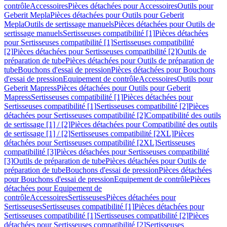
contrôle
Accessoires
Pièces détachées pour Accessoires
Outils pour
Geberit Mepla
Pièces détachées pour Outils pour Geberit
Mepla
Outils de sertissage manuels
Pièces détachées pour Outils de
sertissage manuels
Sertisseuses compatibilité [1]
Pièces détachées
pour Sertisseuses compatibilité [1]
Sertisseuses compatibilité
[2]
Pièces détachées pour Sertisseuses compatibilité [2]
Outils de
préparation de tube
Pièces détachées pour Outils de préparation de
tube
Bouchons d'essai de pression
Pièces détachées pour Bouchons
d'essai de pression
Equipement de contrôle
Accessoires
Outils pour
Geberit Mapress
Pièces détachées pour Outils pour Geberit
Mapress
Sertisseuses compatibilité [1]
Pièces détachées pour
Sertisseuses compatibilité [1]
Sertisseuses compatibilité [2]
Pièces
détachées pour Sertisseuses compatibilité [2]
Compatibilité des outils
de sertissage [1] / [2]
Pièces détachées pour Compatibilité des outils
de sertissage [1] / [2]
Sertisseuses compatibilité [2XL]
Pièces
détachées pour Sertisseuses compatibilité [2XL]
Sertisseuses
compatibilité [3]
Pièces détachées pour Sertisseuses compatibilité
[3]
Outils de préparation de tube
Pièces détachées pour Outils de
préparation de tube
Bouchons d'essai de pression
Pièces détachées
pour Bouchons d'essai de pression
Equipement de contrôle
Pièces
détachées pour Equipement de
contrôle
Accessoires
Sertisseuses
Pièces détachées pour
Sertisseuses
Sertisseuses compatibilité [1]
Pièces détachées pour
Sertisseuses compatibilité [1]
Sertisseuses compatibilité [2]
Pièces
détachées pour Sertisseuses compatibilité [2]
Sertisseuses