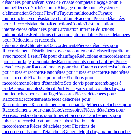
détachées pour Mécanismes de chasse complets
Rinçage double
touche
Pièces détachées pour Rinçage double touche
Systèmes
d'alimentation
Geberit FlowFit
Tuyaux multicouche
Tuyaux
multicouche avec résistance chauffante
Raccords
Pièces détachées
pour Raccords
Manchons
Réductions
Coudes
Tés
Circulation
interne
Pièces détachées pour Circulation interne
Réductions
indémontables
Réductions et raccords, démontables
Pièces détachées
pour Réductions et raccords,
démontables
Obturateurs
Raccordements
Pièces détachées pour
Raccordements
Distributeurs avec raccordement à visser
Répartiteur
avec raccord à sertir
Tés pour chauffage
Réductions et raccordements
pour chauffage, démontables
Raccordements pour chauffage
Pièces
détachées pour Raccordements pour chauffage
Accessoires
Isolations
pour tubes et raccords
Etanchéités pour tubes et raccords
Etanchéités
pour raccords
Fixations pour tubes
Fixations pour
raccordements
Joints d'étanchéité
Sets de vis pour assemblages à
bride
Consommables
Geberit PushFit
Tuyaux multicouches
Tuyaux
multicouches pour chauffage
Raccords
Pièces détachées pour
Raccords
Raccordements
Pièces détachées pour
Raccordements
Raccordements pour chauffage
Pièces détachées pour
Raccordements pour chauffage
Accessoires
Pièces détachées pour
Accessoires
Isolations pour tubes et raccords
Etanchements pour
tubes et raccords
Fixations pour tubes
Fixations de
raccordements
Pièces détachées pour Fixations de
raccordements
Joints d'étanchéité
Geberit Mepla
Tuyaux multicouches