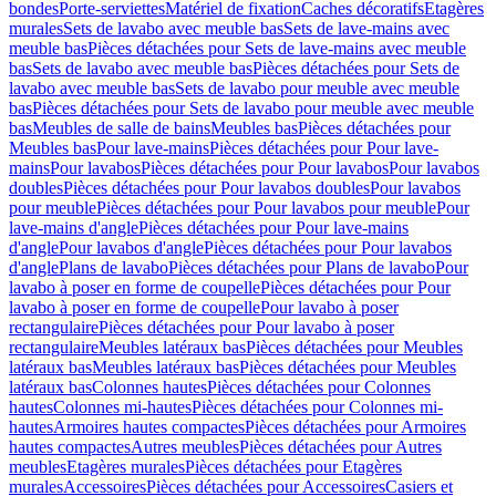
bondes
Porte-serviettes
Matériel de fixation
Caches décoratifs
Etagères
murales
Sets de lavabo avec meuble bas
Sets de lave-mains avec
meuble bas
Pièces détachées pour Sets de lave-mains avec meuble
bas
Sets de lavabo avec meuble bas
Pièces détachées pour Sets de
lavabo avec meuble bas
Sets de lavabo pour meuble avec meuble
bas
Pièces détachées pour Sets de lavabo pour meuble avec meuble
bas
Meubles de salle de bains
Meubles bas
Pièces détachées pour
Meubles bas
Pour lave-mains
Pièces détachées pour Pour lave-
mains
Pour lavabos
Pièces détachées pour Pour lavabos
Pour lavabos
doubles
Pièces détachées pour Pour lavabos doubles
Pour lavabos
pour meuble
Pièces détachées pour Pour lavabos pour meuble
Pour
lave-mains d'angle
Pièces détachées pour Pour lave-mains
d'angle
Pour lavabos d'angle
Pièces détachées pour Pour lavabos
d'angle
Plans de lavabo
Pièces détachées pour Plans de lavabo
Pour
lavabo à poser en forme de coupelle
Pièces détachées pour Pour
lavabo à poser en forme de coupelle
Pour lavabo à poser
rectangulaire
Pièces détachées pour Pour lavabo à poser
rectangulaire
Meubles latéraux bas
Pièces détachées pour Meubles
latéraux bas
Meubles latéraux bas
Pièces détachées pour Meubles
latéraux bas
Colonnes hautes
Pièces détachées pour Colonnes
hautes
Colonnes mi-hautes
Pièces détachées pour Colonnes mi-
hautes
Armoires hautes compactes
Pièces détachées pour Armoires
hautes compactes
Autres meubles
Pièces détachées pour Autres
meubles
Etagères murales
Pièces détachées pour Etagères
murales
Accessoires
Pièces détachées pour Accessoires
Casiers et