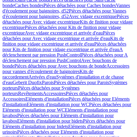
bonde
Caches bondes
Pièces détachées pour Caches bondes
Vannes
d'écoulement pour baignoires, d52
Pièces détachées pour Vannes
d'écoulement pour baignoires, d52
Avec vidage excentrique
Pièces
détachées pour Avec vidage excentrique
Kits de finition pour vidage
excentrique
Pièces détachées pour Kits de finition pour vidage
excentrique
Avec vidage excentrique et arrivée d'eau
Pièces
détachées pour Avec vidage excentrique et arrivée d'eau
Kits de
finition pour vidage excentrique et arrivée d'eau
Pièces détachées
pour Kits de finition pour vidage excentrique et arrivée d'eau
A
déclenchement par pression PushControl
Pièces détachées pour A
déclenchement par pression PushControl
Avec bouchons de
bonde
Pièces détachées pour Avec bouchons de bonde
Accessoires
pour vannes d'écoulement de baignoires
Kits de
raccordement
Arrivées d'eau
Systèmes d'installation et de chasse
d'eau
Geberit Duofix
Parois
Pièces détachées pour Parois
Systèmes
porteurs
Pièces détachées pour Systèmes
porteurs
Revêtements
Accessoires
Pièces détachées pour
Accessoires
Eléments d'installation
Pièces détachées pour Eléments
d'installation
Eléments d'installation pour WC
Pièces détachées pour
Eléments d'installation pour WC
Eléments d'installation pour
lavabos
Pièces détachées pour Eléments d'installation pour
lavabos
Eléments d'installation pour bidets
Pièces détachées pour
Eléments d'installation pour bidets
Eléments d'installation pour
urinoirs
Pièces détachées pour Eléments d'installation pour