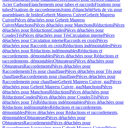
Acier Carbone
Etanchements pour tubes et raccords
Fixations pour
tubes
Fixations de raccordements
Joints d'étanchéité
Sets de vis pour
assemblages de brides
Geberit Mapress Cuivre
Geberit Mapress
Cuivre
Pièces détachées pour Geberit Mapress
Cuivre
Manchons
Pièces détachées pour Manchons
Réductions
Pièces
détachées pour Réductions
Coudes
Pièces détachées pour
Coudes
Tés
Pièces détachées pour Tés
Circulation interne
Pièces
détachées pour Circulation interne
Raccords en croix
Pièces
détachées pour Raccords en croix
Réductions indémontables
Pièces
détachées pour Réductions indémontables
Réductions et
raccordements, démontables
Pièces détachées pour Réductions et
raccordements, démontables
Obturateurs
Pièces détachées pour
Obturateurs
Raccordements
Pièces détachées pour
Raccordements
Tés pour chauffage
Pièces détachées pour Tés pour
chauffage
Raccordements pour chauffage
Pièces détachées pour
Raccordements pour chauffage
Geberit Mapress Cuivre, gaz
Pièces
détachées pour Geberit Mapress Cuivre, gaz
Manchons
Pièces
détachées pour Manchons
Réductions
Pièces détachées pour
Réductions
Coudes
Pièces détachées pour Coudes
Tés
Pièces
détachées pour Tés
Réductions indémontables
Pièces détachées pour
Réductions indémontables
Réductions et raccordements,
démontables
Pièces détachées pour Réductions et raccordements,
démontables
Obturateurs
Pièces détachées pour
Obturateurs
Raccordements
Pièces détachées pour
Raccordements
Accessoires pour Geberit Mapress Cuivre
Pièces