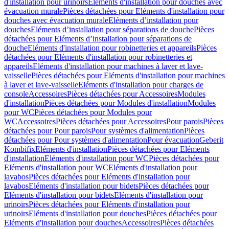
d'installation pour urinoirs
Eléments d'installation pour douches avec
évacuation murale
Pièces détachées pour Eléments d'installation pour
douches avec évacuation murale
Eléments d’installation pour
douches
Eléments d’installation pour séparations de douche
Pièces
détachées pour Eléments d’installation pour séparations de
douche
Eléments d'installation pour robinetteries et appareils
Pièces
détachées pour Eléments d'installation pour robinetteries et
appareils
Eléments d'installation pour machines à laver et lave-
vaisselle
Pièces détachées pour Eléments d'installation pour machines
à laver et lave-vaisselle
Eléments d'installation pour charges de
console
Accessoires
Pièces détachées pour Accessoires
Modules
d'installation
Pièces détachées pour Modules d'installation
Modules
pour WC
Pièces détachées pour Modules pour
WC
Accessoires
Pièces détachées pour Accessoires
Pour parois
Pièces
détachées pour Pour parois
Pour systèmes d'alimentation
Pièces
détachées pour Pour systèmes d'alimentation
Pour évacuation
Geberit
Kombifix
Eléments d'installation
Pièces détachées pour Eléments
d'installation
Eléments d'installation pour WC
Pièces détachées pour
Eléments d'installation pour WC
Eléments d'installation pour
lavabos
Pièces détachées pour Eléments d'installation pour
lavabos
Eléments d'installation pour bidets
Pièces détachées pour
Eléments d'installation pour bidets
Eléments d'installation pour
urinoirs
Pièces détachées pour Eléments d'installation pour
urinoirs
Eléments d'installation pour douches
Pièces détachées pour
Eléments d'installation pour douches
Accessoires
Pièces détachées