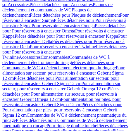
sol
Accessoires
Pièces détachées pour Accessoires
Plaques de
déclenchement et commandes de WC
Plaques de
déclenchement
Pièces détachées pour Plaques de déclenchement
Pour
réservoirs à encastrer Sigma
Pièces détachées pour Pour réservoirs à
encastrer Sigma
Pour réservoirs à encastrer Omega
Pièces détachées
pour Pour réservoirs à encastrer Omega
Pour réservoirs à encastrer
Kappa
Pièces détachées pour Pour réservoirs à encastrer Kappa
Pour
réservoirs à encastrer Delta
Pièces détachées pour Pour réservoirs à
encastrer Delta
Pour réservoirs à encastrer Twinline
Pièces détachées
pour Pour réservoirs à encastrer
Twinline
Accessoires
Consommables
Commandes de WC à
déclenchement électronique du rinçage
Pièces détachées pour
Commandes de WC à déclenchement électronique du rinçage
Pour
alimentation sur secteur, pour réservoirs à encastrer Geberit Sigma
12 cm
Pièces détachées pour Pour alimentation sur secteur, pour
réservoirs à encastrer Geberit Sigma 12 cm
Pour alimentation sur
secteur, pour réservoirs à encastrer Geberit Omega 12 cm
Pièces
détachées pour Pour alimentation sur secteur, pour réservoirs à
encastrer Geberit Omega 12 cm
Pour alimentation par piles, pour
réservoirs à encastrer Geberit Sigma 12 cm
Pièces détachées pour
Pour alimentation par piles, pour réservoirs à encastrer Geberit
Sigma 12 cm
Commandes de WC à déclenchement pneumatique du
rinçage
Pièces détachées pour Commandes de WC à déclenchement
pneumatique du rinçage
Pour rinçage double touche
Pièces détachées
pour Pour rinçage double touche
Pour rinçage simple touche
Pièces