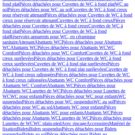
fond plat
Pièces détachées pour Cuvettes de WC à fond plat
WC au
sol
Pièces détachées pour WC au sol
Cuvettes de WC à fond creux
pour réservoir attenant
Pièces détachées pour Cuvettes de WC à fond
creux pour réservoir attenant
Cuvettes de WC à fond creux
Pièces
détachées pour Cuvettes de WC à fond creux
Cuvettes de WC à
fond plat
Pièces détachées pour Cuvettes de WC à fond
plat
Réservoirs apparents pour WC, en céramique
sanitaire
Attenant
Abattants WC
Pièces détachées pour Abattants
WC
Abattants WC
Pièces détachées pour Abattants WC
WC
Comfort
Pièces détachées pour WC Comfort
Cuvettes de WC à fond
creux surélevées
Pièces détachées pour Cuvettes de WC à fond
creux surélevées
Cuvettes de WC à fond plat surélevées
Pièces
détachées pour Cuvettes de WC à fond plat surélevées
Cuvettes de
WC à fond creux rallongées
Pièces détachées pour Cuvettes de WC
à fond creux rallongées
Abattants WC Comfort
Pièces détachées pour
Abattants WC Comfort
Abattants WC
Pièces détachées pour
Abattants WC
Lunettes de WC
Pièces détachées pour Lunettes de
WC
WC pour enfants
Pièces détachées pour WC pour enfants
WC
suspendus
Pièces détachées pour WC suspendus
WC au sol
Pièces
détachées pour WC au sol
Abattants WC pour enfants
Pièces
détachées pour Abattants WC pour enfants
Abattants WC
Pièces
détachées pour Abattants WC
Lunettes de WC
Pièces détachées pour
Lunettes de WC
WC plain-pied
Avec rinçage
Accessoires
Matériel de
fixation
Bidets
Bidets suspendus
Pièces détachées pour Bidets
suspendus
Bidets au sol
Pièces détachées pour Bidets au