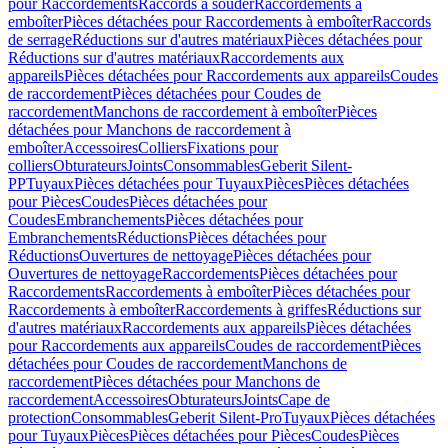
pour Raccordements
Raccords à souder
Raccordements à
emboîter
Pièces détachées pour Raccordements à emboîter
Raccords
de serrage
Réductions sur d'autres matériaux
Pièces détachées pour
Réductions sur d'autres matériaux
Raccordements aux
appareils
Pièces détachées pour Raccordements aux appareils
Coudes
de raccordement
Pièces détachées pour Coudes de
raccordement
Manchons de raccordement à emboîter
Pièces
détachées pour Manchons de raccordement à
emboîter
Accessoires
Colliers
Fixations pour
colliers
Obturateurs
Joints
Consommables
Geberit Silent-
PP
Tuyaux
Pièces détachées pour Tuyaux
Pièces
Pièces détachées
pour Pièces
Coudes
Pièces détachées pour
Coudes
Embranchements
Pièces détachées pour
Embranchements
Réductions
Pièces détachées pour
Réductions
Ouvertures de nettoyage
Pièces détachées pour
Ouvertures de nettoyage
Raccordements
Pièces détachées pour
Raccordements
Raccordements à emboîter
Pièces détachées pour
Raccordements à emboîter
Raccordements à griffes
Réductions sur
d'autres matériaux
Raccordements aux appareils
Pièces détachées
pour Raccordements aux appareils
Coudes de raccordement
Pièces
détachées pour Coudes de raccordement
Manchons de
raccordement
Pièces détachées pour Manchons de
raccordement
Accessoires
Obturateurs
Joints
Cape de
protection
Consommables
Geberit Silent-Pro
Tuyaux
Pièces détachées
pour Tuyaux
Pièces
Pièces détachées pour Pièces
Coudes
Pièces