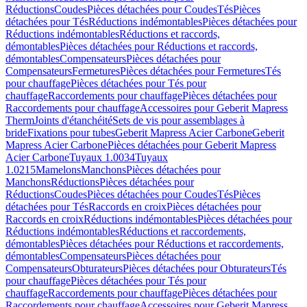
Réductions
Coudes
Pièces détachées pour Coudes
Tés
Pièces
détachées pour Tés
Réductions indémontables
Pièces détachées pour
Réductions indémontables
Réductions et raccords,
démontables
Pièces détachées pour Réductions et raccords,
démontables
Compensateurs
Pièces détachées pour
Compensateurs
Fermetures
Pièces détachées pour Fermetures
Tés
pour chauffage
Pièces détachées pour Tés pour
chauffage
Raccordements pour chauffage
Pièces détachées pour
Raccordements pour chauffage
Accessoires pour Geberit Mapress
Therm
Joints d'étanchéité
Sets de vis pour assemblages à
bride
Fixations pour tubes
Geberit Mapress Acier Carbone
Geberit
Mapress Acier Carbone
Pièces détachées pour Geberit Mapress
Acier Carbone
Tuyaux 1.0034
Tuyaux
1.0215
Mamelons
Manchons
Pièces détachées pour
Manchons
Réductions
Pièces détachées pour
Réductions
Coudes
Pièces détachées pour Coudes
Tés
Pièces
détachées pour Tés
Raccords en croix
Pièces détachées pour
Raccords en croix
Réductions indémontables
Pièces détachées pour
Réductions indémontables
Réductions et raccordements,
démontables
Pièces détachées pour Réductions et raccordements,
démontables
Compensateurs
Pièces détachées pour
Compensateurs
Obturateurs
Pièces détachées pour Obturateurs
Tés
pour chauffage
Pièces détachées pour Tés pour
chauffage
Raccordements pour chauffage
Pièces détachées pour
Raccordements pour chauffage
Accessoires pour Geberit Mapress