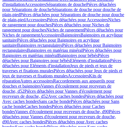
d'installation
Accessoires
Séparations de douche
Pièces détachées
pour Séparations de douche
Séparations de douche pour douche de
plain-pied
Pièces détachées pour Séparations de douche pour douche
de plain-pied
Accessoires
Pièces détachées pour Accessoires
Niches
de rangement pour douches
Pièces détachées pour Niches de
rangement pour douches
Niches de rangement
Pièces détachées pour
Niches de rangement
Accessoires
Baignoires
Baignoires en acrylique
sanitaire
Pièces détachées pour Baignoires en acrylique
sanitaire
Baignoires rectangulaires
Pièces détachées pour Baignoires
rectangulaires
Baignoires en matériau minéral
Pièces détachées pour
Baignoires en matériau minéral
Baignoires pour bébés
Pièces
détachées pour Baignoires pour bébés
Eléments d'installation
Pièces
détachées pour Eléments d'installation
Jeux de pieds et jeux de
traverses et fixations murales
Pièces détachées pour Jeux de pieds et
jeux de traverses et fixations murales
Accessoires
Kits de
réparation
Autres accessoires
Raccordements aux appareils pour
douches et baignoires
Vannes d'écoulement pour receveurs de
douche, d52
Pièces détachées pour Vannes d'écoulement pour
receveurs de douche, d52
Avec caches bondes
Pièces détachées pour
Avec caches bondes
Sans cache bonde
Pièces détachées pour Sans
cache bonde
Caches bondes
Pièces détachées pour Caches
bondes
Vannes d'écoulement pour receveurs de douche, d90
Pièces
détachées pour Vannes d'écoulement pour receveurs de douche,
d90
Avec caches bondes
Pièces détachées pour Avec caches
bondes
Sans cache bonde
Pièces détachées pour Sans cache