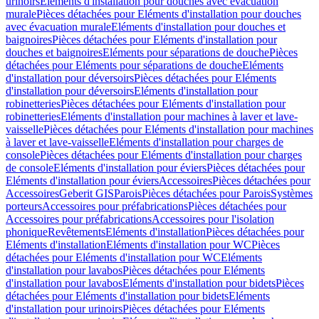
urinoirs
Eléments d'installation pour douches avec évacuation
murale
Pièces détachées pour Eléments d'installation pour douches
avec évacuation murale
Eléments d'installation pour douches et
baignoires
Pièces détachées pour Eléments d'installation pour
douches et baignoires
Eléments pour séparations de douche
Pièces
détachées pour Eléments pour séparations de douche
Eléments
d'installation pour déversoirs
Pièces détachées pour Eléments
d'installation pour déversoirs
Eléments d'installation pour
robinetteries
Pièces détachées pour Eléments d'installation pour
robinetteries
Eléments d'installation pour machines à laver et lave-
vaisselle
Pièces détachées pour Eléments d'installation pour machines
à laver et lave-vaisselle
Eléments d'installation pour charges de
console
Pièces détachées pour Eléments d'installation pour charges
de console
Eléments d'installation pour éviers
Pièces détachées pour
Eléments d'installation pour éviers
Accessoires
Pièces détachées pour
Accessoires
Geberit GIS
Parois
Pièces détachées pour Parois
Systèmes
porteurs
Accessoires pour préfabrications
Pièces détachées pour
Accessoires pour préfabrications
Accessoires pour l'isolation
phonique
Revêtements
Eléments d'installation
Pièces détachées pour
Eléments d'installation
Eléments d'installation pour WC
Pièces
détachées pour Eléments d'installation pour WC
Eléments
d'installation pour lavabos
Pièces détachées pour Eléments
d'installation pour lavabos
Eléments d'installation pour bidets
Pièces
détachées pour Eléments d'installation pour bidets
Eléments
d'installation pour urinoirs
Pièces détachées pour Eléments