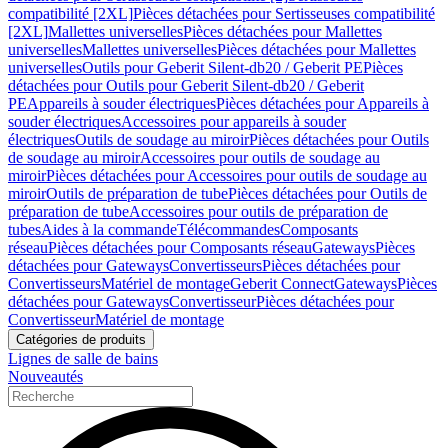
compatibilité [2XL]
Pièces détachées pour Sertisseuses compatibilité
[2XL]
Mallettes universelles
Pièces détachées pour Mallettes
universelles
Mallettes universelles
Pièces détachées pour Mallettes
universelles
Outils pour Geberit Silent-db20 / Geberit PE
Pièces
détachées pour Outils pour Geberit Silent-db20 / Geberit
PE
Appareils à souder électriques
Pièces détachées pour Appareils à
souder électriques
Accessoires pour appareils à souder
électriques
Outils de soudage au miroir
Pièces détachées pour Outils
de soudage au miroir
Accessoires pour outils de soudage au
miroir
Pièces détachées pour Accessoires pour outils de soudage au
miroir
Outils de préparation de tube
Pièces détachées pour Outils de
préparation de tube
Accessoires pour outils de préparation de
tubes
Aides à la commande
Télécommandes
Composants
réseau
Pièces détachées pour Composants réseau
Gateways
Pièces
détachées pour Gateways
Convertisseurs
Pièces détachées pour
Convertisseurs
Matériel de montage
Geberit Connect
Gateways
Pièces
détachées pour Gateways
Convertisseur
Pièces détachées pour
Convertisseur
Matériel de montage
Catégories de produits
Lignes de salle de bains
Nouveautés