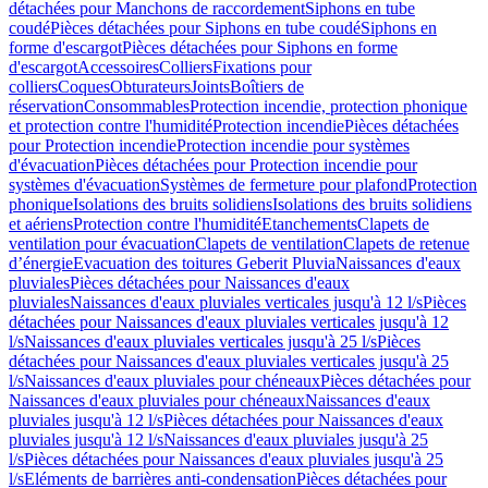
détachées pour Manchons de raccordement
Siphons en tube
coudé
Pièces détachées pour Siphons en tube coudé
Siphons en
forme d'escargot
Pièces détachées pour Siphons en forme
d'escargot
Accessoires
Colliers
Fixations pour
colliers
Coques
Obturateurs
Joints
Boîtiers de
réservation
Consommables
Protection incendie, protection phonique
et protection contre l'humidité
Protection incendie
Pièces détachées
pour Protection incendie
Protection incendie pour systèmes
d'évacuation
Pièces détachées pour Protection incendie pour
systèmes d'évacuation
Systèmes de fermeture pour plafond
Protection
phonique
Isolations des bruits solidiens
Isolations des bruits solidiens
et aériens
Protection contre l'humidité
Etanchements
Clapets de
ventilation pour évacuation
Clapets de ventilation
Clapets de retenue
d’énergie
Evacuation des toitures Geberit Pluvia
Naissances d'eaux
pluviales
Pièces détachées pour Naissances d'eaux
pluviales
Naissances d'eaux pluviales verticales jusqu'à 12 l/s
Pièces
détachées pour Naissances d'eaux pluviales verticales jusqu'à 12
l/s
Naissances d'eaux pluviales verticales jusqu'à 25 l/s
Pièces
détachées pour Naissances d'eaux pluviales verticales jusqu'à 25
l/s
Naissances d'eaux pluviales pour chéneaux
Pièces détachées pour
Naissances d'eaux pluviales pour chéneaux
Naissances d'eaux
pluviales jusqu'à 12 l/s
Pièces détachées pour Naissances d'eaux
pluviales jusqu'à 12 l/s
Naissances d'eaux pluviales jusqu'à 25
l/s
Pièces détachées pour Naissances d'eaux pluviales jusqu'à 25
l/s
Eléments de barrières anti-condensation
Pièces détachées pour