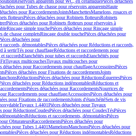
position
Réservoirs apparents pour WC, en céramique
Pièces détachées
étachées pour Tubes de chasse pour réservoirs apparents
Haute
détachées pour Raccordements
Joints
Manchettes
Mamelons, rosaces et
ets flotteurs
Pièces détachées pour Robinets flotteurs
Robinets
trer
Pièces détachées pour Robinets flotteurs pour réservoirs à
able
Rinçage simple touche
Pièces détachées pour Rinçage simple
s de chasse complets
Rinçage double touche
Pièces détachées pour
Pièces détachées pour
t raccords, démontables
Pièces détachées pour Réductions et raccords,
d à sertir
Tés pour chauffage
Réductions et raccordements pour
 et raccords
Etanchéités pour tubes et raccords
Etanchéités pour
Fit
Tuyaux multicouches
Tuyaux multicouches pour
s détachées pour Raccordements pour chauffage
Accessoires
Pièces
nts
Pièces détachées pour Fixations de raccordements
Joints
Manchons
Réductions
Pièces détachées pour Réductions
Équerres
Pièces
Pièces détachées pour Réductions indémontables
Réductions et
accordements
Pièces détachées pour Raccordements
Nourrices de
pour Raccordements pour chauffage
Accessoires
Pièces détachées pour
hées pour Fixations de raccordements
Joints d'étanchéité
Sets de vis
Inoxydable
Tuyaux 1.4401
Pièces détachées pour Tuyaux
es pour Réductions
Coudes
Pièces détachées pour Coudes
Tés
Pièces
indémontables
Réductions et raccordements, démontables
Pièces
pour Obturateurs
Raccordements
Pièces détachées pour
achées pour Tubes 1.4401
Mamelons
Manchons
Pièces détachées pour
ontables
Pièces détachées pour Réductions indémontables
Réductions