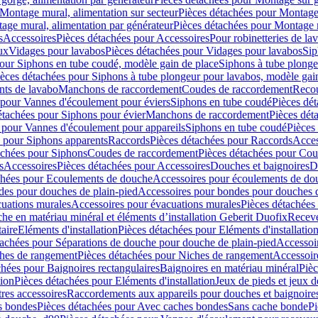
Montage mural, alimentation sur secteur
Pièces détachées pour Montage 
age mural, alimentation par générateur
Pièces détachées pour Montage m
s
Accessoires
Pièces détachées pour Accessoires
Pour robinetteries de la
ux
Vidages pour lavabos
Pièces détachées pour Vidages pour lavabos
Sip
our Siphons en tube coudé, modèle gain de place
Siphons à tube plonge
ièces détachées pour Siphons à tube plongeur pour lavabos, modèle gai
nts de lavabo
Manchons de raccordement
Coudes de raccordement
Reco
 pour Vannes d'écoulement pour éviers
Siphons en tube coudé
Pièces dé
étachées pour Siphons pour évier
Manchons de raccordement
Pièces dét
 pour Vannes d'écoulement pour appareils
Siphons en tube coudé
Pièces
s pour Siphons apparents
Raccords
Pièces détachées pour Raccords
Acces
achées pour Siphons
Coudes de raccordement
Pièces détachées pour Co
s
Accessoires
Pièces détachées pour Accessoires
Douches et baignoires
D
chées pour Ecoulements de douche
Accessoires pour écoulements de do
des pour douches de plain-pied
Accessoires pour bondes pour douches d
cuations murales
Accessoires pour évacuations murales
Pièces détachées
e en matériau minéral et éléments d’installation Geberit Duofix
Receve
aire
Eléments d'installation
Pièces détachées pour Eléments d'installatio
tachées pour Séparations de douche pour douche de plain-pied
Accessoi
hes de rangement
Pièces détachées pour Niches de rangement
Accessoir
chées pour Baignoires rectangulaires
Baignoires en matériau minéral
Pièc
tion
Pièces détachées pour Eléments d'installation
Jeux de pieds et jeux d
res accessoires
Raccordements aux appareils pour douches et baignoire
s bondes
Pièces détachées pour Avec caches bondes
Sans cache bonde
Pi