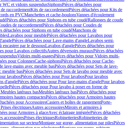
r WC et vidoirs suspendus
Siphons
Pièces détachées pour
 de raccordement
Kits de raccordement
Pièces détachées pour Kits de
ccords en PVC
Manchettes et cache-boulons
Vannes d'écoulement
oudé
Pièces détachées pour Siphons en tube coudé
Rallonges de coude
oudes de raccordement
Pièces détachées pour Coudes de
es détachées pour Siphons en tube coudé
Manchons de
bles
Lavabos pour meuble
Pièces détachées pour Lavabos pour
d'angle
Pièces détachées pour Lave-mains d'angle
Lavabos semi-
 encastrer par le dessous
Lavabos d'angle
Pièces détachées pour
es pour Lavabos collectifs
Autres déversoirs muraux
Pièces détachées
 suspendus
Vidoirs multi-usages
Pièces détachées pour Vidoirs multi-
hées pour Colonnes
Cache-siphons
Pièces détachées pour Cache-
de lave-mains avec meuble bas
Pièces détachées pour Sets de lave-
c meuble bas
Pièces détachées pour Sets de lavabo pour meuble avec
our lavabos
Pièces détachées pour Pour lavabos
Pour lavabos
ns d'angle
Pièces détachées pour Pour lave-mains d'angle
Pour lavabos
pelle
Pièces détachées pour Pour lavabo à poser en forme de
 Meubles latéraux bas
Meubles latéraux bas
Pièces détachées pour
rmoires hautes compactes
Pièces détachées pour Armoires hautes
étachées pour Accessoires
Casiers et boîtes de rangement
Porte-
Prises électriques
Autres accessoires
Miroirs et armoires à
hées pour Armoires à glace
Avec éclairage intégrée
Pièces détachées
es accessoires
Prises électriques
Robinetteries
Robinetteries de
imentation sur secteur
Montage sur gorge, alimentation par piles
Pièces
orge, alimentation par générateur
Montage sur gorge, robinets