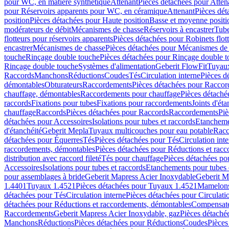
pour WC, en matière synthétique
Attenant
Pièces détachées pour Atten
pour Réservoirs apparents pour WC, en céramique
Attenant
Pièces dét
position
Pièces détachées pour Haute position
Basse et moyenne positi
modérateurs de débit
Mécanismes de chasse
Réservoirs à encastrer
Tube
flotteurs pour réservoirs apparents
Pièces détachées pour Robinets flott
encastrer
Mécanismes de chasse
Pièces détachées pour Mécanismes de
touche
Rinçage double touche
Pièces détachées pour Rinçage double 
Rinçage double touche
Systèmes d'alimentation
Geberit FlowFit
Tuyaux
Raccords
Manchons
Réductions
Coudes
Tés
Circulation interne
Pièces d
démontables
Obturateurs
Raccordements
Pièces détachées pour Racco
chauffage, démontables
Raccordements pour chauffage
Pièces détaché
raccords
Fixations pour tubes
Fixations pour raccordements
Joints d'éta
chauffage
Raccords
Pièces détachées pour Raccords
Raccordements
Piè
détachées pour Accessoires
Isolations pour tubes et raccords
Etanchemen
d'étanchéité
Geberit Mepla
Tuyaux multicouches pour eau potable
Racc
détachées pour Équerres
Tés
Pièces détachées pour Tés
Circulation int
raccordements, démontables
Pièces détachées pour Réductions et rac
distribution avec raccord fileté
Tés pour chauffage
Pièces détachées po
Accessoires
Isolations pour tubes et raccords
Etanchements pour tubes 
pour assemblages à bride
Geberit Mapress Acier Inoxydable
Geberit M
1.4401
Tuyaux 1.4521
Pièces détachées pour Tuyaux 1.4521
Mamelon
détachées pour Tés
Circulation interne
Pièces détachées pour Circulati
détachées pour Réductions et raccordements, démontables
Compensat
Raccordements
Geberit Mapress Acier Inoxydable, gaz
Pièces détaché
Manchons
Réductions
Pièces détachées pour Réductions
Coudes
Pièces