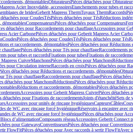
accordements, démontables
Obturateurs
Pièces détachées pour Obturateur
Mapress Acier Inoxydable, accessoires
Etanchements pour tubes et racc
ssemblages de brides
Geberit Mapress Therm
Tuyaux Therm
Raccords
Piè
 détachées pour Coudes
Tés
Pièces détachées pour Tés
Réductions indém
s, démontables
Compensateurs
Pièces détachées pour Compensateurs
Fer
ces détachées pour Raccordements pour chauffage
Accessoires pour Ge
ress Acier Carbone
Pièces détachées pour Geberit Mapress Acier Carb
ns
Coudes
Pièces détachées pour Coudes
Tés
Pièces détachées pour Tés
Ra
ions et raccordements, démontables
Pièces détachées pour Réductions 
r chauffage
Pièces détachées pour Tés pour chauffage
Raccordements po
ts pour tubes et raccords
Fixations pour tubes
Fixations de raccordeme
t Mapress Cuivre
Manchons
Pièces détachées pour Manchons
Réduction
ées pour Circulation interne
Raccords en croix
Pièces détachées pour Ra
Pièces détachées pour Réductions et raccordements, démontables
Obtura
our Tés pour chauffage
Raccordements pour chauffage
Pièces détachées
es détachées pour Manchons
Réductions
Pièces détachées pour Réducti
montables
Réductions et raccordements, démontables
Pièces détachées p
cordements
Accessoires pour Geberit Mapress Cuivre
Pièces détachées 
s détachées pour Fixations de raccordements
Joints d'étanchéité
Sets de 
ues
Accessoires pour unités de rinçage hygiéniques
Capteurs
Câbles
Couve
des de WC avec rinçage forcé hygiénique
Réservoirs à encastrer avec r
mandes de WC avec rinçage forcé hygiénique
Pièces détachées pour Acc
 Blocs d’alimentation
Composants réseau
Accessoires Geberit Connect p
achées pour Gateways
Convertisseurs
Pièces détachées pour Convertisse
rtir FlowFit
Pièces détachées pour Avec raccords à sertir FlowFit
Avec r