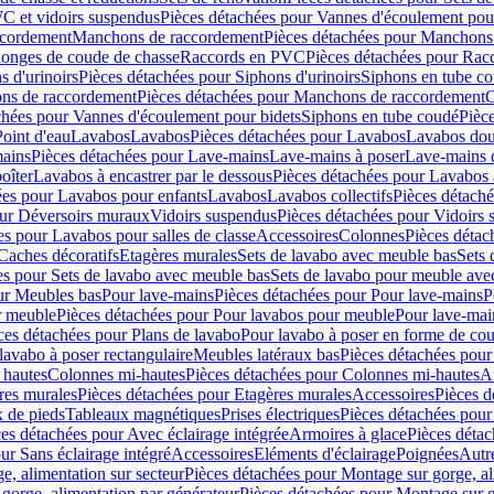
C et vidoirs suspendus
Pièces détachées pour Vannes d'écoulement pou
ccordement
Manchons de raccordement
Pièces détachées pour Manchons
longes de coude de chasse
Raccords en PVC
Pièces détachées pour Ra
s d'urinoirs
Pièces détachées pour Siphons d'urinoirs
Siphons en tube c
ns de raccordement
Pièces détachées pour Manchons de raccordement
C
chées pour Vannes d'écoulement pour bidets
Siphons en tube coudé
Pièc
Point d'eau
Lavabos
Lavabos
Pièces détachées pour Lavabos
Lavabos dou
ains
Pièces détachées pour Lave-mains
Lave-mains à poser
Lave-mains 
oîter
Lavabos à encastrer par le dessous
Pièces détachées pour Lavabos à
ées pour Lavabos pour enfants
Lavabos
Lavabos collectifs
Pièces détaché
our Déversoirs muraux
Vidoirs suspendus
Pièces détachées pour Vidoirs
es pour Lavabos pour salles de classe
Accessoires
Colonnes
Pièces détac
Caches décoratifs
Etagères murales
Sets de lavabo avec meuble bas
Sets 
es pour Sets de lavabo avec meuble bas
Sets de lavabo pour meuble ave
ur Meubles bas
Pour lave-mains
Pièces détachées pour Pour lave-mains
P
r meuble
Pièces détachées pour Pour lavabos pour meuble
Pour lave-mai
ces détachées pour Plans de lavabo
Pour lavabo à poser en forme de cou
lavabo à poser rectangulaire
Meubles latéraux bas
Pièces détachées pour
 hautes
Colonnes mi-hautes
Pièces détachées pour Colonnes mi-hautes
A
res murales
Pièces détachées pour Etagères murales
Accessoires
Pièces d
x de pieds
Tableaux magnétiques
Prises électriques
Pièces détachées pour 
es détachées pour Avec éclairage intégrée
Armoires à glace
Pièces détac
ur Sans éclairage intégré
Accessoires
Eléments d'éclairage
Poignées
Autr
e, alimentation sur secteur
Pièces détachées pour Montage sur gorge, al
gorge, alimentation par générateur
Pièces détachées pour Montage sur g