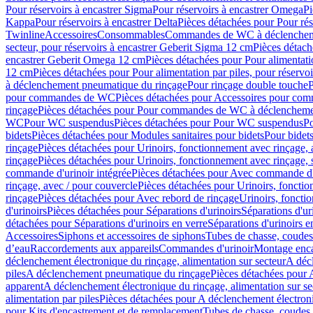
Pour réservoirs à encastrer Sigma
Pour réservoirs à encastrer Omega
Pi
Kappa
Pour réservoirs à encastrer Delta
Pièces détachées pour Pour rés
Twinline
Accessoires
Consommables
Commandes de WC à déclenchemen
secteur, pour réservoirs à encastrer Geberit Sigma 12 cm
Pièces détach
encastrer Geberit Omega 12 cm
Pièces détachées pour Pour alimentati
12 cm
Pièces détachées pour Pour alimentation par piles, pour réservo
à déclenchement pneumatique du rinçage
Pour rinçage double touche
P
pour commandes de WC
Pièces détachées pour Accessoires pour c
rinçage
Pièces détachées pour Pour commandes de WC à déclenchemen
WC
Pour WC suspendus
Pièces détachées pour Pour WC suspendus
P
bidets
Pièces détachées pour Modules sanitaires pour bidets
Pour bidets
rinçage
Pièces détachées pour Urinoirs, fonctionnement avec rinçage, 
rinçage
Pièces détachées pour Urinoirs, fonctionnement avec rinçage, 
commande d'urinoir intégrée
Pièces détachées pour Avec commande d'u
rinçage, avec / pour couvercle
Pièces détachées pour Urinoirs, fonctio
rinçage
Pièces détachées pour Avec rebord de rinçage
Urinoirs, foncti
d'urinoirs
Pièces détachées pour Séparations d'urinoirs
Séparations d'ur
détachées pour Séparations d'urinoirs en verre
Séparations d'urinoirs e
Accessoires
Siphons et accessoires de siphons
Tubes de chasse, coudes
d’eau
Raccordements aux appareils
Commandes d'urinoir
Montage enca
déclenchement électronique du rinçage, alimentation sur secteur
A décl
piles
A déclenchement pneumatique du rinçage
Pièces détachées pour
apparent
A déclenchement électronique du rinçage, alimentation sur se
alimentation par piles
Pièces détachées pour A déclenchement électroni
pour Kits d'encastrement et de remplacement
Tubes de chasse, coudes 