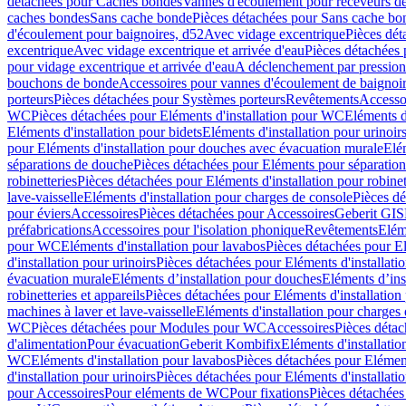
détachées pour Caches bondes
Vannes d'écoulement pour receveurs d
caches bondes
Sans cache bonde
Pièces détachées pour Sans cache bo
d'écoulement pour baignoires, d52
Avec vidage excentrique
Pièces dét
excentrique
Avec vidage excentrique et arrivée d'eau
Pièces détachées 
pour vidage excentrique et arrivée d'eau
A déclenchement par pressio
bouchons de bonde
Accessoires pour vannes d'écoulement de baignoi
porteurs
Pièces détachées pour Systèmes porteurs
Revêtements
Accesso
WC
Pièces détachées pour Eléments d'installation pour WC
Eléments d
Eléments d'installation pour bidets
Eléments d'installation pour urinoir
pour Eléments d'installation pour douches avec évacuation murale
Elé
séparations de douche
Pièces détachées pour Eléments pour séparatio
robinetteries
Pièces détachées pour Eléments d'installation pour robinet
lave-vaisselle
Eléments d'installation pour charges de console
Pièces dé
pour éviers
Accessoires
Pièces détachées pour Accessoires
Geberit GIS
préfabrications
Accessoires pour l'isolation phonique
Revêtements
Eléme
pour WC
Eléments d'installation pour lavabos
Pièces détachées pour El
d'installation pour urinoirs
Pièces détachées pour Eléments d'installatio
évacuation murale
Eléments d’installation pour douches
Eléments d’ins
robinetteries et appareils
Pièces détachées pour Eléments d'installation 
machines à laver et lave-vaisselle
Eléments d'installation pour charges
WC
Pièces détachées pour Modules pour WC
Accessoires
Pièces détac
d'alimentation
Pour évacuation
Geberit Kombifix
Eléments d'installatio
WC
Eléments d'installation pour lavabos
Pièces détachées pour Elément
d'installation pour urinoirs
Pièces détachées pour Eléments d'installatio
pour Accessoires
Pour eléments de WC
Pour fixations
Pièces détachées