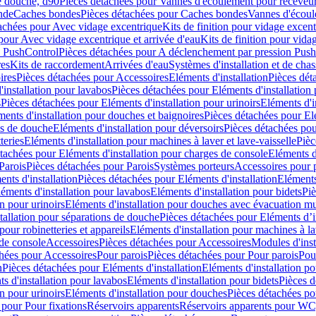
e douche, d90
Pièces détachées pour Vannes d'écoulement pour receveu
nde
Caches bondes
Pièces détachées pour Caches bondes
Vannes d'écoul
achées pour Avec vidage excentrique
Kits de finition pour vidage excen
pour Avec vidage excentrique et arrivée d'eau
Kits de finition pour vida
n PushControl
Pièces détachées pour A déclenchement par pression Pus
res
Kits de raccordement
Arrivées d'eau
Systèmes d'installation et de chas
ires
Pièces détachées pour Accessoires
Eléments d'installation
Pièces dét
'installation pour lavabos
Pièces détachées pour Eléments d'installation
s
Pièces détachées pour Eléments d'installation pour urinoirs
Eléments d'i
ments d'installation pour douches et baignoires
Pièces détachées pour Elé
ns de douche
Eléments d'installation pour déversoirs
Pièces détachées pou
teries
Eléments d'installation pour machines à laver et lave-vaisselle
Pièc
tachées pour Eléments d'installation pour charges de console
Eléments d'
Parois
Pièces détachées pour Parois
Systèmes porteurs
Accessoires pour p
nts d'installation
Pièces détachées pour Eléments d'installation
Eléments
éments d'installation pour lavabos
Eléments d'installation pour bidets
Piè
n pour urinoirs
Eléments d'installation pour douches avec évacuation m
tallation pour séparations de douche
Pièces détachées pour Eléments d’i
pour robinetteries et appareils
Eléments d'installation pour machines à lav
 de console
Accessoires
Pièces détachées pour Accessoires
Modules d'inst
hées pour Accessoires
Pour parois
Pièces détachées pour Pour parois
Pou
n
Pièces détachées pour Eléments d'installation
Eléments d'installation 
s d'installation pour lavabos
Eléments d'installation pour bidets
Pièces d
n pour urinoirs
Eléments d'installation pour douches
Pièces détachées po
 pour Pour fixations
Réservoirs apparents
Réservoirs apparents pour WC,