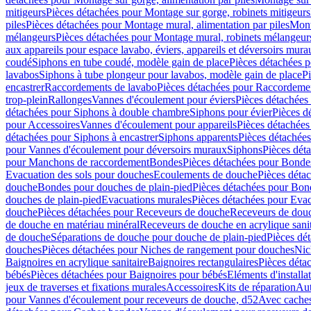
mitigeurs
Pièces détachées pour Montage sur gorge, robinets mitigeurs
piles
Pièces détachées pour Montage mural, alimentation par piles
Mont
mélangeurs
Pièces détachées pour Montage mural, robinets mélangeur
aux appareils pour espace lavabo, éviers, appareils et déversoirs mura
coudé
Siphons en tube coudé, modèle gain de place
Pièces détachées p
lavabos
Siphons à tube plongeur pour lavabos, modèle gain de place
P
encastrer
Raccordements de lavabo
Pièces détachées pour Raccordeme
trop-plein
Rallonges
Vannes d'écoulement pour éviers
Pièces détachées
détachées pour Siphons à double chambre
Siphons pour évier
Pièces d
pour Accessoires
Vannes d'écoulement pour appareils
Pièces détachées
détachées pour Siphons à encastrer
Siphons apparents
Pièces détachée
pour Vannes d'écoulement pour déversoirs muraux
Siphons
Pièces dét
pour Manchons de raccordement
Bondes
Pièces détachées pour Bonde
Evacuation des sols pour douches
Ecoulements de douche
Pièces déta
douche
Bondes pour douches de plain-pied
Pièces détachées pour Bon
douches de plain-pied
Evacuations murales
Pièces détachées pour Eva
douche
Pièces détachées pour Receveurs de douche
Receveurs de douch
de douche en matériau minéral
Receveurs de douche en acrylique sanit
de douche
Séparations de douche pour douche de plain-pied
Pièces dé
douches
Pièces détachées pour Niches de rangement pour douches
Nic
Baignoires en acrylique sanitaire
Baignoires rectangulaires
Pièces déta
bébés
Pièces détachées pour Baignoires pour bébés
Eléments d'installa
jeux de traverses et fixations murales
Accessoires
Kits de réparation
Aut
pour Vannes d'écoulement pour receveurs de douche, d52
Avec cache