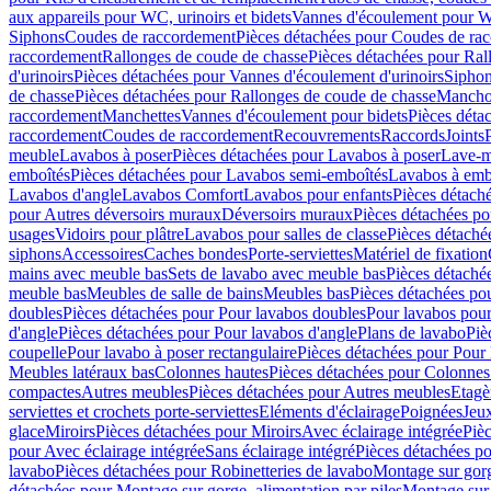
aux appareils pour WC, urinoirs et bidets
Vannes d'écoulement pour W
Siphons
Coudes de raccordement
Pièces détachées pour Coudes de ra
raccordement
Rallonges de coude de chasse
Pièces détachées pour Ral
d'urinoirs
Pièces détachées pour Vannes d'écoulement d'urinoirs
Siphon
de chasse
Pièces détachées pour Rallonges de coude de chasse
Mancho
raccordement
Manchettes
Vannes d'écoulement pour bidets
Pièces déta
raccordement
Coudes de raccordement
Recouvrements
Raccords
Joints
meuble
Lavabos à poser
Pièces détachées pour Lavabos à poser
Lave-m
emboîtés
Pièces détachées pour Lavabos semi-emboîtés
Lavabos à emb
Lavabos d'angle
Lavabos Comfort
Lavabos pour enfants
Pièces détach
pour Autres déversoirs muraux
Déversoirs muraux
Pièces détachées p
usages
Vidoirs pour plâtre
Lavabos pour salles de classe
Pièces détaché
siphons
Accessoires
Caches bondes
Porte-serviettes
Matériel de fixation
mains avec meuble bas
Sets de lavabo avec meuble bas
Pièces détaché
meuble bas
Meubles de salle de bains
Meubles bas
Pièces détachées po
doubles
Pièces détachées pour Pour lavabos doubles
Pour lavabos pou
d'angle
Pièces détachées pour Pour lavabos d'angle
Plans de lavabo
Piè
coupelle
Pour lavabo à poser rectangulaire
Pièces détachées pour Pour 
Meubles latéraux bas
Colonnes hautes
Pièces détachées pour Colonnes
compactes
Autres meubles
Pièces détachées pour Autres meubles
Etagè
serviettes et crochets porte-serviettes
Eléments d'éclairage
Poignées
Jeu
glace
Miroirs
Pièces détachées pour Miroirs
Avec éclairage intégrée
Pièc
pour Avec éclairage intégrée
Sans éclairage intégré
Pièces détachées po
lavabo
Pièces détachées pour Robinetteries de lavabo
Montage sur gorg
détachées pour Montage sur gorge, alimentation par piles
Montage sur 