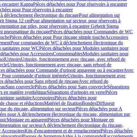
à encastrer Kappa
Pièces détachées pour Pour réservoirs à encastrer
chées pour Pour réservoirs à encastrer
 déclenchement électronique du rinçage
Pour alimentation sur
erit Sigma 12 cm
Pour alimentation sur secteur, pour réservoirs à
imentation par piles, pour réservoirs à encastrer Geberit Sigma
 pneumatique du rinçage
Pièces détachées pour Commandes de WC
ouche
Pièces détachées pour Pour rinçage simple touche
Accessoires
rement
Pour commandes de WC à déclenchement électronique du
 sanitaires pour WC
Pièces détachées pour Modules sanitaires pour
 détachées pour Accessoires
Consommables
Modules sanitaires pour
sol
Urinoirs
Urinoirs, fonctionnement avec rinçage, avec rebord de
rcle
Urinoirs, fonctionnement avec rinçage, sans rebord de
ces détachées pour Commande d'urinoir apparente ou à encastrer
Avec
r Pour commande d'urinoir intégrée
Urinoirs, fonctionnement avec
es détachées pour Sans rebord de rinçage
Avec rebord de
eau
Sans couvercle
Pièces détachées pour Sans couvercle
Séparations
rs en matière synthétique
Séparations d'urinoirs en verre
Pièces
ramique sanitaire
Accessoires
Pièces détachées pour
de chasse et réductions
Matériel de fixation
Bondes
Diffuseur
ue du rinçage, alimentation sur secteur
Pièces détachées pour A
ées pour A déclenchement électronique du rinçage, alimentation par
asic
Montage en apparent
Pièces détachées pour Montage en
imentation sur secteur
A déclenchement électronique du rinçage,
r Accessoires
Kits d'encastrement et de remplacement
Pièces détachées
 rénovation
Plaques de fermeture
Aides à la commande
Raccordements