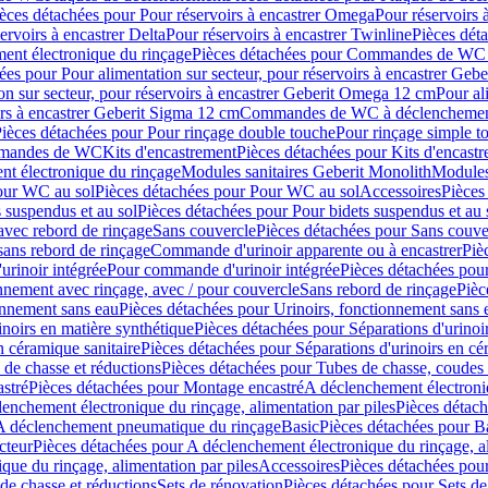
èces détachées pour Pour réservoirs à encastrer Omega
Pour réservoirs 
ervoirs à encastrer Delta
Pour réservoirs à encastrer Twinline
Pièces déta
t électronique du rinçage
Pièces détachées pour Commandes de WC à
ées pour Pour alimentation sur secteur, pour réservoirs à encastrer Geb
on sur secteur, pour réservoirs à encastrer Geberit Omega 12 cm
Pour al
irs à encastrer Geberit Sigma 12 cm
Commandes de WC à déclenchement
ièces détachées pour Pour rinçage double touche
Pour rinçage simple t
ommandes de WC
Kits d'encastrement
Pièces détachées pour Kits d'encast
t électronique du rinçage
Modules sanitaires Geberit Monolith
Modules
our WC au sol
Pièces détachées pour Pour WC au sol
Accessoires
Pièces
 suspendus et au sol
Pièces détachées pour Pour bidets suspendus et au 
avec rebord de rinçage
Sans couvercle
Pièces détachées pour Sans couve
sans rebord de rinçage
Commande d'urinoir apparente ou à encastrer
Piè
rinoir intégrée
Pour commande d'urinoir intégrée
Pièces détachées pou
nnement avec rinçage, avec / pour couvercle
Sans rebord de rinçage
Pièc
onnement sans eau
Pièces détachées pour Urinoirs, fonctionnement sans 
inoirs en matière synthétique
Pièces détachées pour Séparations d'urinoi
n céramique sanitaire
Pièces détachées pour Séparations d'urinoirs en cé
 de chasse et réductions
Pièces détachées pour Tubes de chasse, coudes 
stré
Pièces détachées pour Montage encastré
A déclenchement électroniq
enchement électronique du rinçage, alimentation par piles
Pièces détach
 A déclenchement pneumatique du rinçage
Basic
Pièces détachées pour B
cteur
Pièces détachées pour A déclenchement électronique du rinçage, al
que du rinçage, alimentation par piles
Accessoires
Pièces détachées pou
de chasse et réductions
Sets de rénovation
Pièces détachées pour Sets de