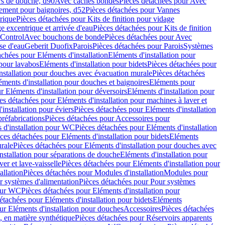
rs de douche, d90
Avec caches bondes
Pièces détachées pour Avec
ement pour baignoires, d52
Pièces détachées pour Vannes
trique
Pièces détachées pour Kits de finition pour vidage
ge excentrique et arrivée d'eau
Pièces détachées pour Kits de finition
hControl
Avec bouchons de bonde
Pièces détachées pour Avec
se d'eau
Geberit Duofix
Parois
Pièces détachées pour Parois
Systèmes
achées pour Eléments d'installation
Eléments d'installation pour
 pour lavabos
Eléments d'installation pour bidets
Pièces détachées pour
nstallation pour douches avec évacuation murale
Pièces détachées
ments d'installation pour douches et baignoires
Eléments pour
r Eléments d'installation pour déversoirs
Eléments d'installation pour
es détachées pour Eléments d'installation pour machines à laver et
installation pour éviers
Pièces détachées pour Eléments d'installation
réfabrications
Pièces détachées pour Accessoires pour
 d'installation pour WC
Pièces détachées pour Eléments d'installation
ces détachées pour Eléments d'installation pour bidets
Eléments
urale
Pièces détachées pour Eléments d'installation pour douches avec
nstallation pour séparations de douche
Eléments d'installation pour
er et lave-vaisselle
Pièces détachées pour Eléments d'installation pour
allation
Pièces détachées pour Modules d'installation
Modules pour
r systèmes d'alimentation
Pièces détachées pour Pour systèmes
pour WC
Pièces détachées pour Eléments d'installation pour
étachées pour Eléments d'installation pour bidets
Eléments
ur Eléments d'installation pour douches
Accessoires
Pièces détachées
 en matière synthétique
Pièces détachées pour Réservoirs apparents