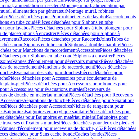
mural, alimentation sur secteur
Montage mural, alimentation par
ural, alimentation par générateur
Montage mural, robinets
vabo
Pièces détachées pour Pour robinetteries de lavabo
Raccordements
hons en tube coudé
Pièces détachées pour Siphons en tube
ur pour lavabos
Pièces détachées pour Siphons à tube plongeur pour
n de place
Siphons à encastrer
Pièces détachées pour Siphons à
uvrements
Raccords
Pièces détachées pour Raccords
Joints
Tubes de
tachées pour Siphons en tube coudé
Siphons à double chambre
Pièces
achées pour Manchons de raccordement
Accessoires
Pièces détachées
 détachées pour Siphons en tube coudé
Siphons à encastrer
Pièces
soires
Vannes d'écoulement pour déversoirs muraux
Pièces détachées
udes de raccordement
Manchons de raccordement
Pièces détachées
ouches
Evacuation des sols pour douches
Pièces détachées pour
uche
Pièces détachées pour Accessoires pour écoulements de
e plain-pied
Pièces détachées pour Accessoires pour bondes pour
 pour Accessoires pour évacuations murales
Receveurs de
urs de douche en matériau minéral
Pièces détachées pour Receveurs
n
Accessoires
Séparations de douche
Pièces détachées pour Séparations
res
Pièces détachées pour Accessoires
Niches de rangement pour
es
Baignoires
Baignoires en acrylique sanitaire
Pièces détachées pour
es détachées pour Baignoires en matériau minéral
Baignoires pour
e traverses et fixations murales
Pièces détachées pour Jeux de pieds et
s
Vannes d'écoulement pour receveurs de douche, d52
Pièces détachées
èces détachées pour Sans cache bonde
Caches bondes
Pièces