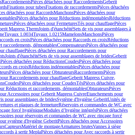
s
Raccordements
Pièces détachées pour Raccordements
Geberit
ords
Fixations pour tubes
Fixations de raccordements
Pièces détachées
ces détachées pour Raccords
Manchons
Pièces détachées pour
ontables
Pièces détachées pour Réductions indémontables
Réductions
metures
Pièces détachées pour Fermetures
Tés pour chauffage
Pièces
berit Mapress Therm
Joints d'étanchéité
Sets de vis pour assemblages à
one
Tuyaux 1.0034
Tuyaux 1.0215
Mamelons
Manchons
Pièces
ccords en croix
Pièces détachées pour Raccords en croix
Réductions
et raccordements, démontables
Compensateurs
Pièces détachées pour
ur chauffage
Pièces détachées pour Raccordements pour
nts
Joints d'étanchéité
Sets de vis pour assemblages de brides
Geberit
s
Pièces détachées pour Réductions
Coudes
Pièces détachées pour
ccords en croix
Réductions indémontables
Pièces détachées pour
teurs
Pièces détachées pour Obturateurs
Raccordements
Pièces
 pour Raccordements pour chauffage
Geberit Mapress Cuivre,
ons
Coudes
Pièces détachées pour Coudes
Tés
Pièces détachées pour
our Réductions et raccordements, démontables
Obturateurs
Pièces
pour Accessoires pour Geberit Mapress Cuivre
Etanchements pour
vis pour assemblages de brides
Système d'hygiène Geberit
Unités de
rtures et plaques de fermeture
Réservoirs et commandes de WC avec
inçage forcé hygiénique
Modules d’hygiène intégrés
Pièces détachées
essoires pour réservoirs et commandes de WC avec rinçage forcé
our système d'hygiène Geberit
Pièces détachées pour Accessoires
urs
Capteurs
Matériel de montage
Armatures brutes
Vannes à siège
accords à sertir Mepla
Pièces détachées pour Avec raccords à sertir