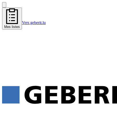
Vers geberit.lu
Mes listes