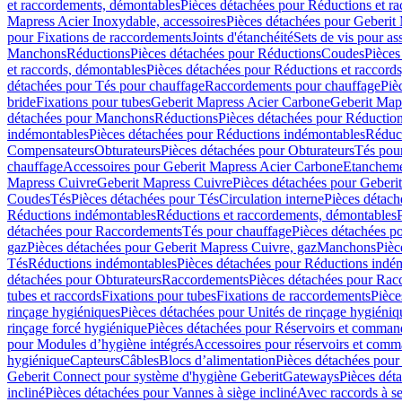
et raccordements, démontables
Pièces détachées pour Réductions et r
Mapress Acier Inoxydable, accessoires
Pièces détachées pour Geberit 
pour Fixations de raccordements
Joints d'étanchéité
Sets de vis pour a
Manchons
Réductions
Pièces détachées pour Réductions
Coudes
Pièces
et raccords, démontables
Pièces détachées pour Réductions et raccord
détachées pour Tés pour chauffage
Raccordements pour chauffage
Piè
bride
Fixations pour tubes
Geberit Mapress Acier Carbone
Geberit Map
détachées pour Manchons
Réductions
Pièces détachées pour Réductio
indémontables
Pièces détachées pour Réductions indémontables
Réduct
Compensateurs
Obturateurs
Pièces détachées pour Obturateurs
Tés pou
chauffage
Accessoires pour Geberit Mapress Acier Carbone
Etanchemen
Mapress Cuivre
Geberit Mapress Cuivre
Pièces détachées pour Geberi
Coudes
Tés
Pièces détachées pour Tés
Circulation interne
Pièces détach
Réductions indémontables
Réductions et raccordements, démontables
détachées pour Raccordements
Tés pour chauffage
Pièces détachées p
gaz
Pièces détachées pour Geberit Mapress Cuivre, gaz
Manchons
Pièc
Tés
Réductions indémontables
Pièces détachées pour Réductions indé
détachées pour Obturateurs
Raccordements
Pièces détachées pour Rac
tubes et raccords
Fixations pour tubes
Fixations de raccordements
Pièce
rinçage hygiéniques
Pièces détachées pour Unités de rinçage hygiéniq
rinçage forcé hygiénique
Pièces détachées pour Réservoirs et comman
pour Modules d’hygiène intégrés
Accessoires pour réservoirs et com
hygiénique
Capteurs
Câbles
Blocs d’alimentation
Pièces détachées pour
Geberit Connect pour système d'hygiène Geberit
Gateways
Pièces dét
incliné
Pièces détachées pour Vannes à siège incliné
Avec raccords à se