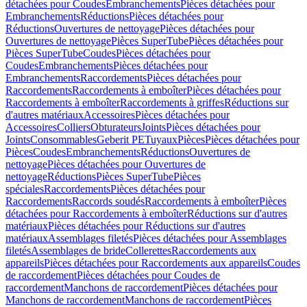
détachées pour Coudes
Embranchements
Pièces détachées pour
Embranchements
Réductions
Pièces détachées pour
Réductions
Ouvertures de nettoyage
Pièces détachées pour
Ouvertures de nettoyage
Pièces SuperTube
Pièces détachées pour
Pièces SuperTube
Coudes
Pièces détachées pour
Coudes
Embranchements
Pièces détachées pour
Embranchements
Raccordements
Pièces détachées pour
Raccordements
Raccordements à emboîter
Pièces détachées pour
Raccordements à emboîter
Raccordements à griffes
Réductions sur
d'autres matériaux
Accessoires
Pièces détachées pour
Accessoires
Colliers
Obturateurs
Joints
Pièces détachées pour
Joints
Consommables
Geberit PE
Tuyaux
Pièces
Pièces détachées pour
Pièces
Coudes
Embranchements
Réductions
Ouvertures de
nettoyage
Pièces détachées pour Ouvertures de
nettoyage
Réductions
Pièces SuperTube
Pièces
spéciales
Raccordements
Pièces détachées pour
Raccordements
Raccords soudés
Raccordements à emboîter
Pièces
détachées pour Raccordements à emboîter
Réductions sur d'autres
matériaux
Pièces détachées pour Réductions sur d'autres
matériaux
Assemblages filetés
Pièces détachées pour Assemblages
filetés
Assemblages de bride
Collerettes
Raccordements aux
appareils
Pièces détachées pour Raccordements aux appareils
Coudes
de raccordement
Pièces détachées pour Coudes de
raccordement
Manchons de raccordement
Pièces détachées pour
Manchons de raccordement
Manchons de raccordement
Pièces