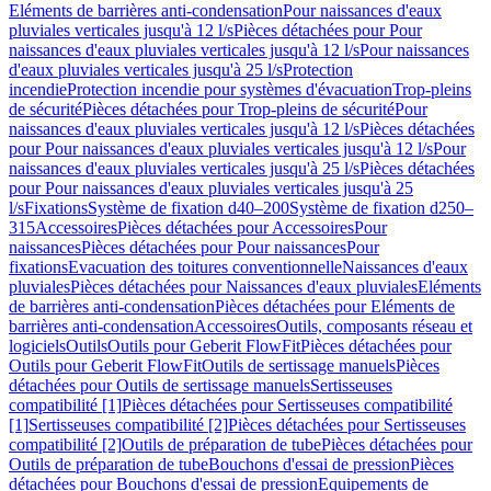
Eléments de barrières anti-condensation
Pour naissances d'eaux
pluviales verticales jusqu'à 12 l/s
Pièces détachées pour Pour
naissances d'eaux pluviales verticales jusqu'à 12 l/s
Pour naissances
d'eaux pluviales verticales jusqu'à 25 l/s
Protection
incendie
Protection incendie pour systèmes d'évacuation
Trop-pleins
de sécurité
Pièces détachées pour Trop-pleins de sécurité
Pour
naissances d'eaux pluviales verticales jusqu'à 12 l/s
Pièces détachées
pour Pour naissances d'eaux pluviales verticales jusqu'à 12 l/s
Pour
naissances d'eaux pluviales verticales jusqu'à 25 l/s
Pièces détachées
pour Pour naissances d'eaux pluviales verticales jusqu'à 25
l/s
Fixations
Système de fixation d40–200
Système de fixation d250–
315
Accessoires
Pièces détachées pour Accessoires
Pour
naissances
Pièces détachées pour Pour naissances
Pour
fixations
Evacuation des toitures conventionnelle
Naissances d'eaux
pluviales
Pièces détachées pour Naissances d'eaux pluviales
Eléments
de barrières anti-condensation
Pièces détachées pour Eléments de
barrières anti-condensation
Accessoires
Outils, composants réseau et
logiciels
Outils
Outils pour Geberit FlowFit
Pièces détachées pour
Outils pour Geberit FlowFit
Outils de sertissage manuels
Pièces
détachées pour Outils de sertissage manuels
Sertisseuses
compatibilité [1]
Pièces détachées pour Sertisseuses compatibilité
[1]
Sertisseuses compatibilité [2]
Pièces détachées pour Sertisseuses
compatibilité [2]
Outils de préparation de tube
Pièces détachées pour
Outils de préparation de tube
Bouchons d'essai de pression
Pièces
détachées pour Bouchons d'essai de pression
Equipements de