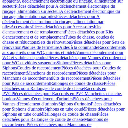
apparent
A déclenchement électronique du rinçage, alimentation sur
secteur
Pièces détachées pour A déclenchement électronique du
rinçage, alimentation sur secteur
A déclenchement électronique du
rinçage, alimentation par piles
Pièces détachées pour A
déclenchement électronique du rinçage, alimentation par
piles
Accessoires
Pièces détachées pour Accessoires
Kits
d'encastrement et de remplacement
Pièces détachées pour Kits
d'encastrement et de remplacement
Tubes de chasse, coudes de
chasse et réductions
Sets de rénovation
Pièces détachées pour Sets de
rénovation
Plaques de fermeture
Aides à la commande
Raccordements
aux appareils pour WC, urinoirs et bidets
Vannes d'écoulement pour
WC et vidoirs suspendus
Pièces détachées pour Vannes d'écoulement
pour WC et vidoirs suspendus
Siphons
Pièces détachées pour
Siphons
Coudes de raccordement
Pièces détachées pour Coudes de
raccordement
Manchons de raccordement
Pièces détachées pour
Manchons de raccordement
Kits de raccordement
Pièces détachées
pour Kits de raccordement
Rallonges de coude de chasse
Pièces
détachées pour Rallonges de coude de chasse
Raccords en
PVC
Pièces détachées pour Raccords en PVC
Manchettes et cache-
boulons
Vannes d'écoulement d'urinoirs
Pièces détachées pour
Vannes d'écoulement d'urinoirs
Siphons d'urinoirs
Pièces détachées
pour Siphons d'urinoirs
Siphons en tube coudé
Pièces détachées pour
Siphons en tube coudé
Rallonges de coude de chasse
Pièces
détachées pour Rallonges de coude de chasse
Manchons de
raccordement
Pièces détachées pour Manchons de