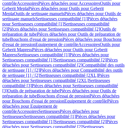
contrôle
Accessoires
Pièces détachées pour Accessoires
Outils pour
Geberit Mepla
Pièces détachées pour Outils pour Geberit
Mepla
Outils de sertissage manuels
Pièces détachées pour Outils de
sertissage manuels
Sertisseuses compatibilité [1]
Pièces détachées
pour Sertisseuses compatibilité [1]
Sertisseuses compatibilité
[2]
Pièces détachées pour Sertisseuses compatibilité [2]
Outils de
préparation de tube
Pièces détachées pour Outils de préparation de
tube
Bouchons d'essai de pression
Pièces détachées pour Bouchons
d'essai de pression
Equipement de contrôle
Accessoires
Outils pour
Geberit Mapress
Pièces détachées pour Outils pour Geberit
Mapress
Sertisseuses compatibilité [1]
Pièces détachées pour
Sertisseuses compatibilité [1]
Sertisseuses compatibilité [2]
Pièces
détachées pour Sertisseuses compatibilité [2]
Compatibilité des outils
de sertissage [1] / [2]
Pièces détachées pour Compatibilité des outils
de sertissage [1] / [2]
Sertisseuses compatibilité [2XL]
Pièces
détachées pour Sertisseuses compatibilité [2XL]
Sertisseuses
compatibilité [3]
Pièces détachées pour Sertisseuses compatibilité
[3]
Outils de préparation de tube
Pièces détachées pour Outils de
préparation de tube
Bouchons d'essai de pression
Pièces détachées
pour Bouchons d'essai de pression
Equipement de contrôle
Pièces
détachées pour Equipement de
contrôle
Accessoires
Sertisseuses
Pièces détachées pour
Sertisseuses
Sertisseuses compatibilité [1]
Pièces détachées pour
Sertisseuses compatibilité [1]
Sertisseuses compatibilité [2]
Pièces
détachées pour Sertisseuses compatibilité [2]
Sertisseuses