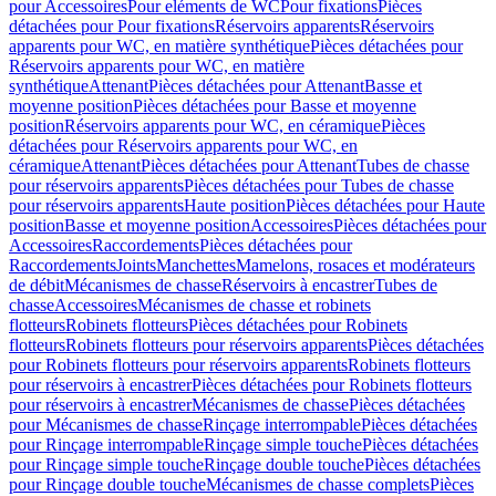
pour Accessoires
Pour eléments de WC
Pour fixations
Pièces
détachées pour Pour fixations
Réservoirs apparents
Réservoirs
apparents pour WC, en matière synthétique
Pièces détachées pour
Réservoirs apparents pour WC, en matière
synthétique
Attenant
Pièces détachées pour Attenant
Basse et
moyenne position
Pièces détachées pour Basse et moyenne
position
Réservoirs apparents pour WC, en céramique
Pièces
détachées pour Réservoirs apparents pour WC, en
céramique
Attenant
Pièces détachées pour Attenant
Tubes de chasse
pour réservoirs apparents
Pièces détachées pour Tubes de chasse
pour réservoirs apparents
Haute position
Pièces détachées pour Haute
position
Basse et moyenne position
Accessoires
Pièces détachées pour
Accessoires
Raccordements
Pièces détachées pour
Raccordements
Joints
Manchettes
Mamelons, rosaces et modérateurs
de débit
Mécanismes de chasse
Réservoirs à encastrer
Tubes de
chasse
Accessoires
Mécanismes de chasse et robinets
flotteurs
Robinets flotteurs
Pièces détachées pour Robinets
flotteurs
Robinets flotteurs pour réservoirs apparents
Pièces détachées
pour Robinets flotteurs pour réservoirs apparents
Robinets flotteurs
pour réservoirs à encastrer
Pièces détachées pour Robinets flotteurs
pour réservoirs à encastrer
Mécanismes de chasse
Pièces détachées
pour Mécanismes de chasse
Rinçage interrompable
Pièces détachées
pour Rinçage interrompable
Rinçage simple touche
Pièces détachées
pour Rinçage simple touche
Rinçage double touche
Pièces détachées
pour Rinçage double touche
Mécanismes de chasse complets
Pièces