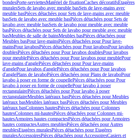
bondes
Porte-serviettes
Matériel de fixation
Caches décoratifs
Etagères
murales
Sets de lavabo avec meuble bas
Sets de lave-mains avec
meuble bas
Pièces détachées pour Sets de lave-mains avec meuble
bas
Sets de lavabo avec meuble bas
Pièces détachées pour Sets de
lavabo avec meuble bas
Sets de lavabo pour meuble avec meuble
bas
Pièces détachées pour Sets de lavabo pour meuble avec meuble
bas
Meubles de salle de bains
Meubles bas
Pièces détachées pour
Meubles bas
Pour lave-mains
Pièces détachées pour Pour lave-
mains
Pour lavabos
Pièces détachées pour Pour lavabos
Pour lavabos
doubles
Pièces détachées pour Pour lavabos doubles
Pour lavabos
pour meuble
Pièces détachées pour Pour lavabos pour meuble
Pour
lave-mains d'angle
Pièces détachées pour Pour lave-mains
d'angle
Pour lavabos d'angle
Pièces détachées pour Pour lavabos
d'angle
Plans de lavabo
Pièces détachées pour Plans de lavabo
Pour
lavabo à poser en forme de coupelle
Pièces détachées pour Pour
lavabo à poser en forme de coupelle
Pour lavabo à poser
rectangulaire
Pièces détachées pour Pour lavabo à poser
rectangulaire
Meubles latéraux bas
Pièces détachées pour Meubles
latéraux bas
Meubles latéraux bas
Pièces détachées pour Meubles
latéraux bas
Colonnes hautes
Pièces détachées pour Colonnes
hautes
Colonnes mi-hautes
Pièces détachées pour Colonnes mi-
hautes
Armoires hautes compactes
Pièces détachées pour Armoires
hautes compactes
Autres meubles
Pièces détachées pour Autres
meubles
Etagères murales
Pièces détachées pour Etagères
murales
Accessoires
Pièces détachées pour Accessoires
Casiers et