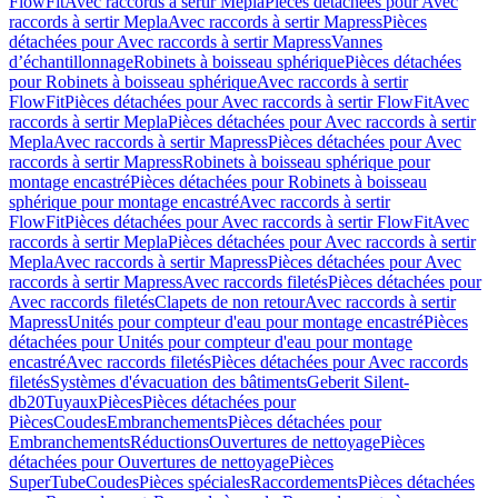
FlowFit
Avec raccords à sertir Mepla
Pièces détachées pour Avec
raccords à sertir Mepla
Avec raccords à sertir Mapress
Pièces
détachées pour Avec raccords à sertir Mapress
Vannes
d’échantillonnage
Robinets à boisseau sphérique
Pièces détachées
pour Robinets à boisseau sphérique
Avec raccords à sertir
FlowFit
Pièces détachées pour Avec raccords à sertir FlowFit
Avec
raccords à sertir Mepla
Pièces détachées pour Avec raccords à sertir
Mepla
Avec raccords à sertir Mapress
Pièces détachées pour Avec
raccords à sertir Mapress
Robinets à boisseau sphérique pour
montage encastré
Pièces détachées pour Robinets à boisseau
sphérique pour montage encastré
Avec raccords à sertir
FlowFit
Pièces détachées pour Avec raccords à sertir FlowFit
Avec
raccords à sertir Mepla
Pièces détachées pour Avec raccords à sertir
Mepla
Avec raccords à sertir Mapress
Pièces détachées pour Avec
raccords à sertir Mapress
Avec raccords filetés
Pièces détachées pour
Avec raccords filetés
Clapets de non retour
Avec raccords à sertir
Mapress
Unités pour compteur d'eau pour montage encastré
Pièces
détachées pour Unités pour compteur d'eau pour montage
encastré
Avec raccords filetés
Pièces détachées pour Avec raccords
filetés
Systèmes d'évacuation des bâtiments
Geberit Silent-
db20
Tuyaux
Pièces
Pièces détachées pour
Pièces
Coudes
Embranchements
Pièces détachées pour
Embranchements
Réductions
Ouvertures de nettoyage
Pièces
détachées pour Ouvertures de nettoyage
Pièces
SuperTube
Coudes
Pièces spéciales
Raccordements
Pièces détachées