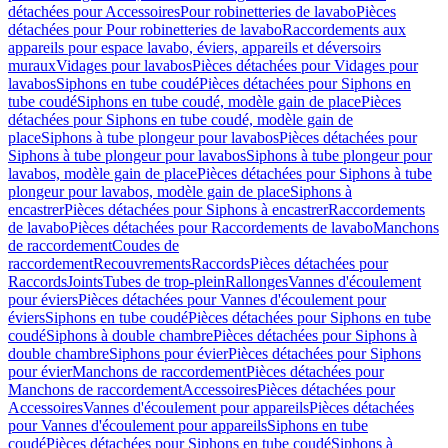
détachées pour Accessoires
Pour robinetteries de lavabo
Pièces
détachées pour Pour robinetteries de lavabo
Raccordements aux
appareils pour espace lavabo, éviers, appareils et déversoirs
muraux
Vidages pour lavabos
Pièces détachées pour Vidages pour
lavabos
Siphons en tube coudé
Pièces détachées pour Siphons en
tube coudé
Siphons en tube coudé, modèle gain de place
Pièces
détachées pour Siphons en tube coudé, modèle gain de
place
Siphons à tube plongeur pour lavabos
Pièces détachées pour
Siphons à tube plongeur pour lavabos
Siphons à tube plongeur pour
lavabos, modèle gain de place
Pièces détachées pour Siphons à tube
plongeur pour lavabos, modèle gain de place
Siphons à
encastrer
Pièces détachées pour Siphons à encastrer
Raccordements
de lavabo
Pièces détachées pour Raccordements de lavabo
Manchons
de raccordement
Coudes de
raccordement
Recouvrements
Raccords
Pièces détachées pour
Raccords
Joints
Tubes de trop-plein
Rallonges
Vannes d'écoulement
pour éviers
Pièces détachées pour Vannes d'écoulement pour
éviers
Siphons en tube coudé
Pièces détachées pour Siphons en tube
coudé
Siphons à double chambre
Pièces détachées pour Siphons à
double chambre
Siphons pour évier
Pièces détachées pour Siphons
pour évier
Manchons de raccordement
Pièces détachées pour
Manchons de raccordement
Accessoires
Pièces détachées pour
Accessoires
Vannes d'écoulement pour appareils
Pièces détachées
pour Vannes d'écoulement pour appareils
Siphons en tube
coudé
Pièces détachées pour Siphons en tube coudé
Siphons à