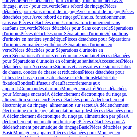
couvercle
Pièces détachées pour Urinoirs, fonctionnement avec
rinçage, avec / pour couvercle
Sans rebord de rinçage
Pièces
détachées pour Sans rebord de rinçage
Avec rebord de rinçage
Pièces
détachées pour Avec rebord de rinçage
Urinoirs, fonctionnement
sans eau
Pièces détachées pour Urinoirs, fonctionnement sans
eau
Sans couvercle
Pièces détachées pour Sans couvercle
Séparations
d'urinoirs
Pièces détachées pour Séparations d'urinoirs
Séparations
d'urinoirs en matière synthétique
Pièces détachées pour Séparations
d'urinoirs en matière synthétique
Séparations d'urinoirs en
verre
Pièces détachées pour Séparations d'urinoirs en
verre
Séparations d'urinoirs en céramique sanitaire
Pièces détachées
pour Séparations d'urinoirs en céramique sanitaire
Accessoires
Pièces
détachées pour Accessoires
Siphons et accessoires de siphons
Tubes
de chasse, coudes de chasse et réductions
Pièces détachées pour
Tubes de chasse, coudes de chasse et réductions
Matériel de
fixation
Bondes
Diffuseur d’eau
Raccordements aux
appareils
Commandes d'urinoir
Montage encastré
Pièces détachées
pour Montage encastré
A déclenchement électronique du rinçage,
alimentation sur secteur
Pièces détachées pour A déclenchement
électronique du rinçage, alimentation sur secteur
A déclenchement
électronique du rinçage, alimentation par piles
Pièces détachées pour
A déclenchement électronique du rinçage, alimentation par piles
A
déclenchement pneumatique du rinçage
Pièces détachées pour A
déclenchement pneumatique du rinçage
Basic
Pièces détachées pour
Basic
Montage en apparent
Pièces détachées pour Montage en