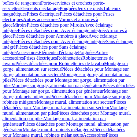
boîtes de rangement
Porte-serviettes et crochets porte-
serviettes
Eléments d'éclairage
Poignées
Jeux de pieds
Tableaux
magnétiques
Prises électriques
Pièces détachées pour Prises
électriques
Autres accessoires
Miroirs et armoires à
glace
Miroirs
Pièces détachées pour Miroirs
Avec éclairage
intégrée
Pièces détachées pour Avec éclairage intégrée
Armoires à
glace
Pièces détachées pour Armoires à glace
Avec éclairage
intégrée
Pièces détachées pour Avec éclairage intégrée
Sans éclairage
intégré
Pièces détachées pour Sans éclairage
intégré
Accessoires
Eléments d'éclairage
Poignées
Autres
accessoires
Prises électriques
Robinetteries
Robinetteries de
lavabo
Pièces détachées pour Robinetteries de lavabo
Montage sur
gorge, alimentation sur secteur
Pièces détachées pour Montage sur
gorge, alimentation sur secteur
Montage sur gorge, alimentation par
piles
Pièces détachées pour Montage sur gorge, alimentation par
piles
Montage sur gorge, alimentation par générateur
Pièces détachées
pour Montage sur gorge, alimentation par générateur
Montage sur
gorge, robinets mitigeurs
Pièces détachées pour Montage sur gorge,
robinets mitigeurs
Montage mural, alimentation sur secteur
Pièces
détachées pour Montage mural, alimentation sur secteur
Montage
mural, alimentation par piles
Pièces détachées pour Montage mural,
alimentation par piles
Montage mural, alimentation par
générateur
Pièces détachées pour Montage mural, alimentation par
générateur
Montage mural, robinets mélangeurs
Pièces détachées
pour Montage mural, robinets mélangeurs
Accessoires
Pièces