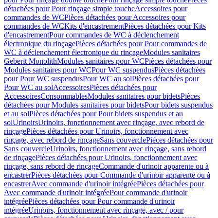
détachées pour Pour rinçage simple touche
Accessoires pour
commandes de WC
Pièces détachées pour Accessoires pour
commandes de WC
Kits d'encastrement
Pièces détachées pour Kits
d'encastrement
Pour commandes de WC à déclenchement
électronique du rinçage
Pièces détachées pour Pour commandes de
WC à déclenchement électronique du rinçage
Modules sanitaires
Geberit Monolith
Modules sanitaires pour WC
Pièces détachées pour
Modules sanitaires pour WC
Pour WC suspendus
Pièces détachées
pour Pour WC suspendus
Pour WC au sol
Pièces détachées pour
Pour WC au sol
Accessoires
Pièces détachées pour
Accessoires
Consommables
Modules sanitaires pour bidets
Pièces
détachées pour Modules sanitaires pour bidets
Pour bidets suspendus
et au sol
Pièces détachées pour Pour bidets suspendus et au
sol
Urinoirs
Urinoirs, fonctionnement avec rinçage, avec rebord de
rinçage
Pièces détachées pour Urinoirs, fonctionnement avec
rinçage, avec rebord de rinçage
Sans couvercle
Pièces détachées pour
Sans couvercle
Urinoirs, fonctionnement avec rinçage, sans rebord
de rinçage
Pièces détachées pour Urinoirs, fonctionnement avec
rinçage, sans rebord de rinçage
Commande d'urinoir apparente ou à
encastrer
Pièces détachées pour Commande d'urinoir apparente ou à
encastrer
Avec commande d'urinoir intégrée
Pièces détachées pour
Avec commande d'urinoir intégrée
Pour commande d'urinoir
intégrée
Pièces détachées pour Pour commande d'urinoir
intégrée
Urinoirs, fonctionnement avec rinçage, avec / pour