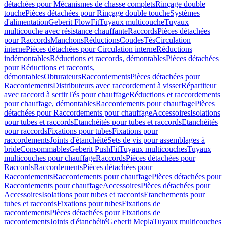
détachées pour Mécanismes de chasse complets
Rinçage double
touche
Pièces détachées pour Rinçage double touche
Systèmes
d'alimentation
Geberit FlowFit
Tuyaux multicouche
Tuyaux
multicouche avec résistance chauffante
Raccords
Pièces détachées
pour Raccords
Manchons
Réductions
Coudes
Tés
Circulation
interne
Pièces détachées pour Circulation interne
Réductions
indémontables
Réductions et raccords, démontables
Pièces détachées
pour Réductions et raccords,
démontables
Obturateurs
Raccordements
Pièces détachées pour
Raccordements
Distributeurs avec raccordement à visser
Répartiteur
avec raccord à sertir
Tés pour chauffage
Réductions et raccordements
pour chauffage, démontables
Raccordements pour chauffage
Pièces
détachées pour Raccordements pour chauffage
Accessoires
Isolations
pour tubes et raccords
Etanchéités pour tubes et raccords
Etanchéités
pour raccords
Fixations pour tubes
Fixations pour
raccordements
Joints d'étanchéité
Sets de vis pour assemblages à
bride
Consommables
Geberit PushFit
Tuyaux multicouches
Tuyaux
multicouches pour chauffage
Raccords
Pièces détachées pour
Raccords
Raccordements
Pièces détachées pour
Raccordements
Raccordements pour chauffage
Pièces détachées pour
Raccordements pour chauffage
Accessoires
Pièces détachées pour
Accessoires
Isolations pour tubes et raccords
Etanchements pour
tubes et raccords
Fixations pour tubes
Fixations de
raccordements
Pièces détachées pour Fixations de
raccordements
Joints d'étanchéité
Geberit Mepla
Tuyaux multicouches