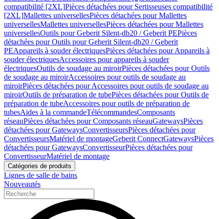
compatibilité [2XL]
Pièces détachées pour Sertisseuses compatibilité
[2XL]
Mallettes universelles
Pièces détachées pour Mallettes
universelles
Mallettes universelles
Pièces détachées pour Mallettes
universelles
Outils pour Geberit Silent-db20 / Geberit PE
Pièces
détachées pour Outils pour Geberit Silent-db20 / Geberit
PE
Appareils à souder électriques
Pièces détachées pour Appareils à
souder électriques
Accessoires pour appareils à souder
électriques
Outils de soudage au miroir
Pièces détachées pour Outils
de soudage au miroir
Accessoires pour outils de soudage au
miroir
Pièces détachées pour Accessoires pour outils de soudage au
miroir
Outils de préparation de tube
Pièces détachées pour Outils de
préparation de tube
Accessoires pour outils de préparation de
tubes
Aides à la commande
Télécommandes
Composants
réseau
Pièces détachées pour Composants réseau
Gateways
Pièces
détachées pour Gateways
Convertisseurs
Pièces détachées pour
Convertisseurs
Matériel de montage
Geberit Connect
Gateways
Pièces
détachées pour Gateways
Convertisseur
Pièces détachées pour
Convertisseur
Matériel de montage
Catégories de produits
Lignes de salle de bains
Nouveautés