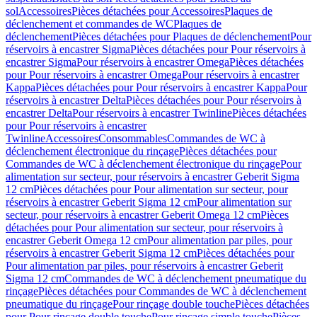
sol
Accessoires
Pièces détachées pour Accessoires
Plaques de
déclenchement et commandes de WC
Plaques de
déclenchement
Pièces détachées pour Plaques de déclenchement
Pour
réservoirs à encastrer Sigma
Pièces détachées pour Pour réservoirs à
encastrer Sigma
Pour réservoirs à encastrer Omega
Pièces détachées
pour Pour réservoirs à encastrer Omega
Pour réservoirs à encastrer
Kappa
Pièces détachées pour Pour réservoirs à encastrer Kappa
Pour
réservoirs à encastrer Delta
Pièces détachées pour Pour réservoirs à
encastrer Delta
Pour réservoirs à encastrer Twinline
Pièces détachées
pour Pour réservoirs à encastrer
Twinline
Accessoires
Consommables
Commandes de WC à
déclenchement électronique du rinçage
Pièces détachées pour
Commandes de WC à déclenchement électronique du rinçage
Pour
alimentation sur secteur, pour réservoirs à encastrer Geberit Sigma
12 cm
Pièces détachées pour Pour alimentation sur secteur, pour
réservoirs à encastrer Geberit Sigma 12 cm
Pour alimentation sur
secteur, pour réservoirs à encastrer Geberit Omega 12 cm
Pièces
détachées pour Pour alimentation sur secteur, pour réservoirs à
encastrer Geberit Omega 12 cm
Pour alimentation par piles, pour
réservoirs à encastrer Geberit Sigma 12 cm
Pièces détachées pour
Pour alimentation par piles, pour réservoirs à encastrer Geberit
Sigma 12 cm
Commandes de WC à déclenchement pneumatique du
rinçage
Pièces détachées pour Commandes de WC à déclenchement
pneumatique du rinçage
Pour rinçage double touche
Pièces détachées
pour Pour rinçage double touche
Pour rinçage simple touche
Pièces