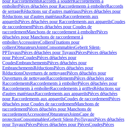
pour Raccordements
Raccords à souder
Raccordements à
emboîter
Pièces détachées pour Raccordements à emboîter
Raccords
de serrage
Réductions sur d'autres matériaux
Pièces détachées pour
Réductions sur d'autres matériaux
Raccordements aux
appareils
Pièces détachées pour Raccordements aux appareils
Coudes
de raccordement
Pièces détachées pour Coudes de
raccordement
Manchons de raccordement à emboîter
Pièces
détachées pour Manchons de raccordement à
emboîter
Accessoires
Colliers
Fixations pour
colliers
Obturateurs
Joints
Consommables
Geberit Silent-
PP
Tuyaux
Pièces détachées pour Tuyaux
Pièces
Pièces détachées
pour Pièces
Coudes
Pièces détachées pour
Coudes
Embranchements
Pièces détachées pour
Embranchements
Réductions
Pièces détachées pour
Réductions
Ouvertures de nettoyage
Pièces détachées pour
Ouvertures de nettoyage
Raccordements
Pièces détachées pour
Raccordements
Raccordements à emboîter
Pièces détachées pour
Raccordements à emboîter
Raccordements à griffes
Réductions sur
d'autres matériaux
Raccordements aux appareils
Pièces détachées
pour Raccordements aux appareils
Coudes de raccordement
Pièces
détachées pour Coudes de raccordement
Manchons de
raccordement
Pièces détachées pour Manchons de
raccordement
Accessoires
Obturateurs
Joints
Cape de
protection
Consommables
Geberit Silent-Pro
Tuyaux
Pièces détachées
pour Tuyaux
Pièces
Pièces détachées pour Pièces
Coudes
Pièces