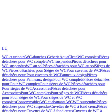
LU
WC et urinoirs
WC-douches Geberit AquaClean
WC complets
Pièces
détachées pour WC complets
WC suspendus
Pièces détachées pour
WC suspendus
WC au sol
Pièces détachées pour WC au sol
Sièges de
WC
Pièces détachées pour Sièges de WC
Pour cuvettes de WC
Pièces
détachées pour Pour cuvettes de WC
Panneaux design
Pièces
détachées pour Panneaux design
Pour WC complets
Pièces détachées
pour Pour WC complets
Pour sièges de WC
Pièces détachées pour
Pour sièges de WC
Accessoires
Pièces détachées pour
Accessoires
Pour WC complets
Pour sièges de WC
Pièces détachées
pour Pour sièges de WC
Pour sièges de WC et WC
complets
Consommables
WC et abattants WC
WC suspendus
Pièces
détachées pour WC suspendus
Cuvettes de WC à fond creux
Pièces
détachées pour Cuvettes de WC à fond creux
Cuvettes de WC à