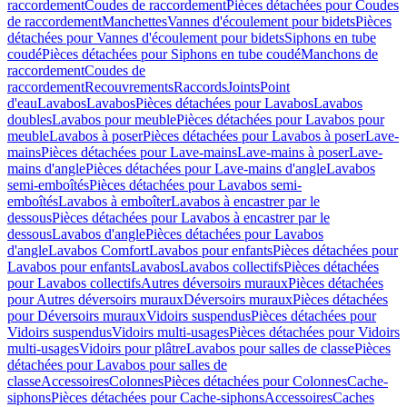
raccordement
Coudes de raccordement
Pièces détachées pour Coudes
de raccordement
Manchettes
Vannes d'écoulement pour bidets
Pièces
détachées pour Vannes d'écoulement pour bidets
Siphons en tube
coudé
Pièces détachées pour Siphons en tube coudé
Manchons de
raccordement
Coudes de
raccordement
Recouvrements
Raccords
Joints
Point
d'eau
Lavabos
Lavabos
Pièces détachées pour Lavabos
Lavabos
doubles
Lavabos pour meuble
Pièces détachées pour Lavabos pour
meuble
Lavabos à poser
Pièces détachées pour Lavabos à poser
Lave-
mains
Pièces détachées pour Lave-mains
Lave-mains à poser
Lave-
mains d'angle
Pièces détachées pour Lave-mains d'angle
Lavabos
semi-emboîtés
Pièces détachées pour Lavabos semi-
emboîtés
Lavabos à emboîter
Lavabos à encastrer par le
dessous
Pièces détachées pour Lavabos à encastrer par le
dessous
Lavabos d'angle
Pièces détachées pour Lavabos
d'angle
Lavabos Comfort
Lavabos pour enfants
Pièces détachées pour
Lavabos pour enfants
Lavabos
Lavabos collectifs
Pièces détachées
pour Lavabos collectifs
Autres déversoirs muraux
Pièces détachées
pour Autres déversoirs muraux
Déversoirs muraux
Pièces détachées
pour Déversoirs muraux
Vidoirs suspendus
Pièces détachées pour
Vidoirs suspendus
Vidoirs multi-usages
Pièces détachées pour Vidoirs
multi-usages
Vidoirs pour plâtre
Lavabos pour salles de classe
Pièces
détachées pour Lavabos pour salles de
classe
Accessoires
Colonnes
Pièces détachées pour Colonnes
Cache-
siphons
Pièces détachées pour Cache-siphons
Accessoires
Caches