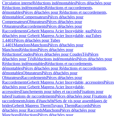
Circulation interne
Réductions indémontables
Pièces détachées pour
Réductions indémontables
Réductions et raccordements,
démontables
Pièces détachées pour Réductions et raccordements,
démontables
Compensateurs
Pièces détachées pour
Compensateurs
Obturateurs
Pièces détachées pour
Obturateurs
Raccordements
Pièces détachées pour
Raccordements
Geberit Mapress Acier Inoxydable, gaz
Pièces
détachées pour Geberit Mapress Acier Inoxydable, gaz
Tubes
1.4401
Pièces détachées pour Tubes
1.4401
Mamelons
Manchons
Pièces détachées pour
Manchons
Réductions
Pièces détachées pour
Réductions
Coudes
Pièces détachées pour Coudes
Tés
Pièces
détachées pour Tés
Réductions indémontables
Pièces détachées pour
Réductions indémontables
Réductions et raccordements,
démontables
Pièces détachées pour Réductions et raccordements,
démontables
Obturateurs
Pièces détachées pour
Obturateurs
Raccordements
Pièces détachées pour
Raccordements
Geberit Mapress Acier Inoxydable, accessoires
Pièces
détachées pour Geberit Mapress Acier Inoxydable,
accessoires
Etanchements pour tubes et raccords
Fixations pour
tubes
Fixations de raccordements
Pièces détachées pour Fixations de
raccordements
Joints d'étanchéité
Sets de vis pour assemblages de
brides
Geberit Mapress Therm
Tuyaux Therm
Raccords
Pièces
détachées pour Raccords
Manchons
Pièces détachées pour
Manchons
Réductions
Pièces détachées pour