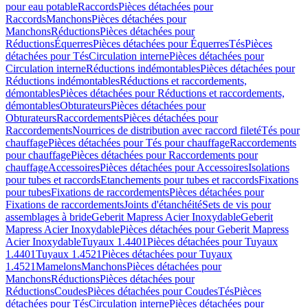
pour eau potable
Raccords
Pièces détachées pour
Raccords
Manchons
Pièces détachées pour
Manchons
Réductions
Pièces détachées pour
Réductions
Équerres
Pièces détachées pour Équerres
Tés
Pièces
détachées pour Tés
Circulation interne
Pièces détachées pour
Circulation interne
Réductions indémontables
Pièces détachées pour
Réductions indémontables
Réductions et raccordements,
démontables
Pièces détachées pour Réductions et raccordements,
démontables
Obturateurs
Pièces détachées pour
Obturateurs
Raccordements
Pièces détachées pour
Raccordements
Nourrices de distribution avec raccord fileté
Tés pour
chauffage
Pièces détachées pour Tés pour chauffage
Raccordements
pour chauffage
Pièces détachées pour Raccordements pour
chauffage
Accessoires
Pièces détachées pour Accessoires
Isolations
pour tubes et raccords
Etanchements pour tubes et raccords
Fixations
pour tubes
Fixations de raccordements
Pièces détachées pour
Fixations de raccordements
Joints d'étanchéité
Sets de vis pour
assemblages à bride
Geberit Mapress Acier Inoxydable
Geberit
Mapress Acier Inoxydable
Pièces détachées pour Geberit Mapress
Acier Inoxydable
Tuyaux 1.4401
Pièces détachées pour Tuyaux
1.4401
Tuyaux 1.4521
Pièces détachées pour Tuyaux
1.4521
Mamelons
Manchons
Pièces détachées pour
Manchons
Réductions
Pièces détachées pour
Réductions
Coudes
Pièces détachées pour Coudes
Tés
Pièces
détachées pour Tés
Circulation interne
Pièces détachées pour