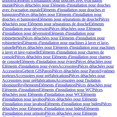
urinoirs
Eléments d'installation pour douches avec évacuation
murale
Pièces détachées pour Eléments d'installation pour douches
avec évacuation murale
Eléments d'installation pour douches et
baignoires
Pièces détachées pour Eléments d'installation pour
douches et baignoires
Eléments pour séparations de douche
Pièces
détachées pour Eléments pour séparations de douche
Eléments
d'installation pour déversoirs
Pièces détachées pour Eléments
d'installation pour déversoirs
Eléments d'installation pour
robinetteries
Pièces détachées pour Eléments d'installation pour
robinetteries
Eléments d'installation pour machines à laver et lave-
vaisselle
Pièces détachées pour Eléments d'installation pour machines
à laver et lave-vaisselle
Eléments d'installation pour charges de
console
Pièces détachées pour Eléments d'installation pour charges
de console
Eléments d'installation pour éviers
Pièces détachées pour
Eléments d'installation pour éviers
Accessoires
Pièces détachées pour
Accessoires
Geberit GIS
Parois
Pièces détachées pour Parois
Systèmes
porteurs
Accessoires pour préfabrications
Pièces détachées pour
Accessoires pour préfabrications
Accessoires pour l'isolation
phonique
Revêtements
Eléments d'installation
Pièces détachées pour
Eléments d'installation
Eléments d'installation pour WC
Pièces
détachées pour Eléments d'installation pour WC
Eléments
d'installation pour lavabos
Pièces détachées pour Eléments
d'installation pour lavabos
Eléments d'installation pour bidets
Pièces
détachées pour Eléments d'installation pour bidets
Eléments
d'installation pour urinoirs
Pièces détachées pour Eléments