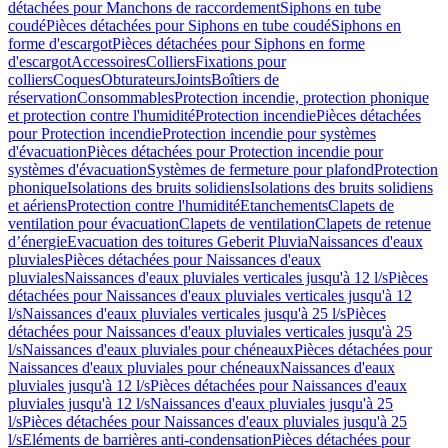
détachées pour Manchons de raccordement
Siphons en tube
coudé
Pièces détachées pour Siphons en tube coudé
Siphons en
forme d'escargot
Pièces détachées pour Siphons en forme
d'escargot
Accessoires
Colliers
Fixations pour
colliers
Coques
Obturateurs
Joints
Boîtiers de
réservation
Consommables
Protection incendie, protection phonique
et protection contre l'humidité
Protection incendie
Pièces détachées
pour Protection incendie
Protection incendie pour systèmes
d'évacuation
Pièces détachées pour Protection incendie pour
systèmes d'évacuation
Systèmes de fermeture pour plafond
Protection
phonique
Isolations des bruits solidiens
Isolations des bruits solidiens
et aériens
Protection contre l'humidité
Etanchements
Clapets de
ventilation pour évacuation
Clapets de ventilation
Clapets de retenue
d’énergie
Evacuation des toitures Geberit Pluvia
Naissances d'eaux
pluviales
Pièces détachées pour Naissances d'eaux
pluviales
Naissances d'eaux pluviales verticales jusqu'à 12 l/s
Pièces
détachées pour Naissances d'eaux pluviales verticales jusqu'à 12
l/s
Naissances d'eaux pluviales verticales jusqu'à 25 l/s
Pièces
détachées pour Naissances d'eaux pluviales verticales jusqu'à 25
l/s
Naissances d'eaux pluviales pour chéneaux
Pièces détachées pour
Naissances d'eaux pluviales pour chéneaux
Naissances d'eaux
pluviales jusqu'à 12 l/s
Pièces détachées pour Naissances d'eaux
pluviales jusqu'à 12 l/s
Naissances d'eaux pluviales jusqu'à 25
l/s
Pièces détachées pour Naissances d'eaux pluviales jusqu'à 25
l/s
Eléments de barrières anti-condensation
Pièces détachées pour