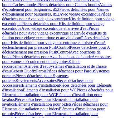
bonde
Caches bondes
Pièces détachées pour Caches bondes
Vannes
d'écoulement pour baignoires, d52
Pièces détachées pour Vannes
d'écoulement pour baignoires, d52
Avec vidage excentrique
Pièces
détachées pour Avec vidage excentrique
Kits de finition pour vidage
excentrique
Pièces détachées pour Kits de finition pour vidage
excentrique
Avec vidage excentrique et arrivée d'eau
Pièces
détachées pour Avec vidage excentrique et arrivée d'eau
Kits de
finition pour vidage excentrique et arrivée d'eau
Pièces détachées
pour Kits de finition pour vidage excentrique et arrivée d'eau
A
déclenchement par pression PushControl
Pièces détachées pour A
déclenchement par pression PushControl
Avec bouchons de
bonde
Pièces détachées pour Avec bouchons de bonde
Accessoires
pour vannes d'écoulement de baignoires
Kits de
raccordement
Arrivées d'eau
Systèmes d'installation et de chasse
d'eau
Geberit Duofix
Parois
Pièces détachées pour Parois
Systèmes
porteurs
Pièces détachées pour Systèmes
porteurs
Revêtements
Accessoires
Pièces détachées pour
Accessoires
Eléments d'installation
Pièces détachées pour Eléments
d'installation
Eléments d'installation pour WC
Pièces détachées pour
Eléments d'installation pour WC
Eléments d'installation pour
lavabos
Pièces détachées pour Eléments d'installation pour
lavabos
Eléments d'installation pour bidets
Pièces détachées pour
Eléments d'installation pour bidets
Eléments d'installation pour
urinoirs
Pièces détachées pour Eléments d'installation pour