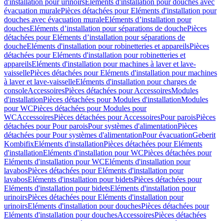
d'installation pour urinoirs
Eléments d'installation pour douches avec
évacuation murale
Pièces détachées pour Eléments d'installation pour
douches avec évacuation murale
Eléments d’installation pour
douches
Eléments d’installation pour séparations de douche
Pièces
détachées pour Eléments d’installation pour séparations de
douche
Eléments d'installation pour robinetteries et appareils
Pièces
détachées pour Eléments d'installation pour robinetteries et
appareils
Eléments d'installation pour machines à laver et lave-
vaisselle
Pièces détachées pour Eléments d'installation pour machines
à laver et lave-vaisselle
Eléments d'installation pour charges de
console
Accessoires
Pièces détachées pour Accessoires
Modules
d'installation
Pièces détachées pour Modules d'installation
Modules
pour WC
Pièces détachées pour Modules pour
WC
Accessoires
Pièces détachées pour Accessoires
Pour parois
Pièces
détachées pour Pour parois
Pour systèmes d'alimentation
Pièces
détachées pour Pour systèmes d'alimentation
Pour évacuation
Geberit
Kombifix
Eléments d'installation
Pièces détachées pour Eléments
d'installation
Eléments d'installation pour WC
Pièces détachées pour
Eléments d'installation pour WC
Eléments d'installation pour
lavabos
Pièces détachées pour Eléments d'installation pour
lavabos
Eléments d'installation pour bidets
Pièces détachées pour
Eléments d'installation pour bidets
Eléments d'installation pour
urinoirs
Pièces détachées pour Eléments d'installation pour
urinoirs
Eléments d'installation pour douches
Pièces détachées pour
Eléments d'installation pour douches
Accessoires
Pièces détachées