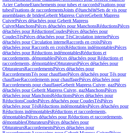
Acier Carbone
Etanchements pour tubes et raccords
Fixations pour
tubes
Fixations de raccordements
Joints d'étanchéité
Sets de vis pour
assemblages de brides
Geberit Mapress Cuivre
Geberit Mapress
Cuivre
Pièces détachées pour Geberit Mapress
Cuivre
Manchons
Pièces détachées pour Manchons
Réductions
Pièces
détachées pour Réductions
Coudes
Pièces détachées pour
Coudes
Tés
Pièces détachées pour Tés
Circulation interne
Pièces
détachées pour Circulation interne
Raccords en croix
Pièces
détachées pour Raccords en croix
Réductions indémontables
Pièces
détachées pour Réductions indémontables
Réductions et
raccordements, démontables
Pièces détachées pour Réductions et
raccordements, démontables
Obturateurs
Pièces détachées pour
Obturateurs
Raccordements
Pièces détachées pour
Raccordements
Tés pour chauffage
Pièces détachées pour Tés pour
chauffage
Raccordements pour chauffage
Pièces détachées pour
Raccordements pour chauffage
Geberit Mapress Cuivre, gaz
Pièces
détachées pour Geberit Mapress Cuivre, gaz
Manchons
Pièces
détachées pour Manchons
Réductions
Pièces détachées pour
Réductions
Coudes
Pièces détachées pour Coudes
Tés
Pièces
détachées pour Tés
Réductions indémontables
Pièces détachées pour
Réductions indémontables
Réductions et raccordements,
démontables
Pièces détachées pour Réductions et raccordements,
démontables
Obturateurs
Pièces détachées pour
Obturateurs
Raccordements
Pièces détachées pour
Raccordements
Accessoires pour Geberit Mapress Cuivre
Pièces