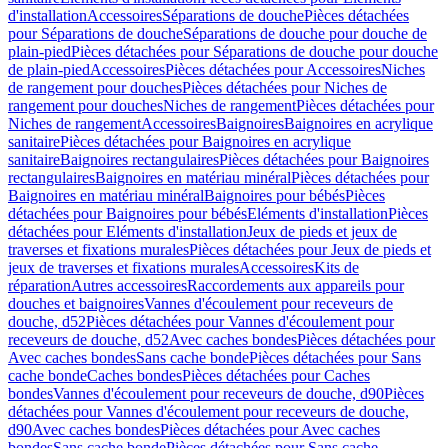
d'installation
Accessoires
Séparations de douche
Pièces détachées
pour Séparations de douche
Séparations de douche pour douche de
plain-pied
Pièces détachées pour Séparations de douche pour douche
de plain-pied
Accessoires
Pièces détachées pour Accessoires
Niches
de rangement pour douches
Pièces détachées pour Niches de
rangement pour douches
Niches de rangement
Pièces détachées pour
Niches de rangement
Accessoires
Baignoires
Baignoires en acrylique
sanitaire
Pièces détachées pour Baignoires en acrylique
sanitaire
Baignoires rectangulaires
Pièces détachées pour Baignoires
rectangulaires
Baignoires en matériau minéral
Pièces détachées pour
Baignoires en matériau minéral
Baignoires pour bébés
Pièces
détachées pour Baignoires pour bébés
Eléments d'installation
Pièces
détachées pour Eléments d'installation
Jeux de pieds et jeux de
traverses et fixations murales
Pièces détachées pour Jeux de pieds et
jeux de traverses et fixations murales
Accessoires
Kits de
réparation
Autres accessoires
Raccordements aux appareils pour
douches et baignoires
Vannes d'écoulement pour receveurs de
douche, d52
Pièces détachées pour Vannes d'écoulement pour
receveurs de douche, d52
Avec caches bondes
Pièces détachées pour
Avec caches bondes
Sans cache bonde
Pièces détachées pour Sans
cache bonde
Caches bondes
Pièces détachées pour Caches
bondes
Vannes d'écoulement pour receveurs de douche, d90
Pièces
détachées pour Vannes d'écoulement pour receveurs de douche,
d90
Avec caches bondes
Pièces détachées pour Avec caches
bondes
Sans cache bonde
Pièces détachées pour Sans cache