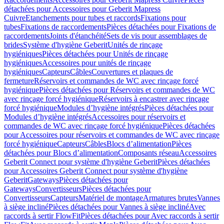
détachées pour Accessoires pour Geberit Mapress
Cuivre
Etanchements pour tubes et raccords
Fixations pour
tubes
Fixations de raccordements
Pièces détachées pour Fixations de
raccordements
Joints d'étanchéité
Sets de vis pour assemblages de
brides
Système d'hygiène Geberit
Unités de rinçage
hygiéniques
Pièces détachées pour Unités de rinçage
hygiéniques
Accessoires pour unités de rinçage
hygiéniques
Capteurs
Câbles
Couvertures et plaques de
fermeture
Réservoirs et commandes de WC avec rinçage forcé
hygiénique
Pièces détachées pour Réservoirs et commandes de WC
avec rinçage forcé hygiénique
Réservoirs à encastrer avec rinçage
forcé hygiénique
Modules d’hygiène intégrés
Pièces détachées pour
Modules d’hygiène intégrés
Accessoires pour réservoirs et
commandes de WC avec rinçage forcé hygiénique
Pièces détachées
pour Accessoires pour réservoirs et commandes de WC avec rinçage
forcé hygiénique
Capteurs
Câbles
Blocs d’alimentation
Pièces
détachées pour Blocs d’alimentation
Composants réseau
Accessoires
Geberit Connect pour système d'hygiène Geberit
Pièces détachées
pour Accessoires Geberit Connect pour système d'hygiène
Geberit
Gateways
Pièces détachées pour
Gateways
Convertisseurs
Pièces détachées pour
Convertisseurs
Capteurs
Matériel de montage
Armatures brutes
Vannes
à siège incliné
Pièces détachées pour Vannes à siège incliné
Avec
raccords à sertir FlowFit
Pièces détachées pour Avec raccords à sertir