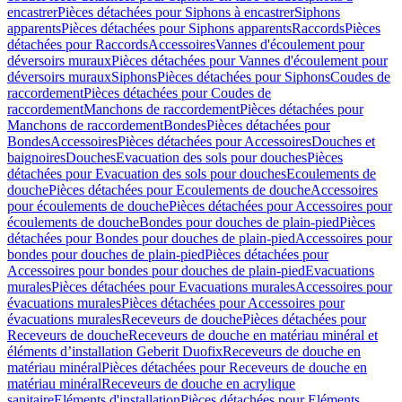
encastrer
Pièces détachées pour Siphons à encastrer
Siphons
apparents
Pièces détachées pour Siphons apparents
Raccords
Pièces
détachées pour Raccords
Accessoires
Vannes d'écoulement pour
déversoirs muraux
Pièces détachées pour Vannes d'écoulement pour
déversoirs muraux
Siphons
Pièces détachées pour Siphons
Coudes de
raccordement
Pièces détachées pour Coudes de
raccordement
Manchons de raccordement
Pièces détachées pour
Manchons de raccordement
Bondes
Pièces détachées pour
Bondes
Accessoires
Pièces détachées pour Accessoires
Douches et
baignoires
Douches
Evacuation des sols pour douches
Pièces
détachées pour Evacuation des sols pour douches
Ecoulements de
douche
Pièces détachées pour Ecoulements de douche
Accessoires
pour écoulements de douche
Pièces détachées pour Accessoires pour
écoulements de douche
Bondes pour douches de plain-pied
Pièces
détachées pour Bondes pour douches de plain-pied
Accessoires pour
bondes pour douches de plain-pied
Pièces détachées pour
Accessoires pour bondes pour douches de plain-pied
Evacuations
murales
Pièces détachées pour Evacuations murales
Accessoires pour
évacuations murales
Pièces détachées pour Accessoires pour
évacuations murales
Receveurs de douche
Pièces détachées pour
Receveurs de douche
Receveurs de douche en matériau minéral et
éléments d’installation Geberit Duofix
Receveurs de douche en
matériau minéral
Pièces détachées pour Receveurs de douche en
matériau minéral
Receveurs de douche en acrylique
sanitaire
Eléments d'installation
Pièces détachées pour Eléments