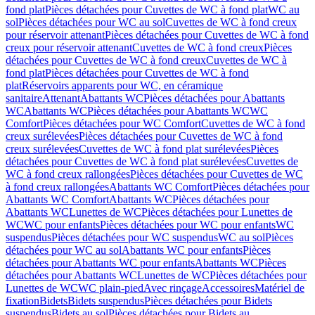
fond plat
Pièces détachées pour Cuvettes de WC à fond plat
WC au
sol
Pièces détachées pour WC au sol
Cuvettes de WC à fond creux
pour réservoir attenant
Pièces détachées pour Cuvettes de WC à fond
creux pour réservoir attenant
Cuvettes de WC à fond creux
Pièces
détachées pour Cuvettes de WC à fond creux
Cuvettes de WC à
fond plat
Pièces détachées pour Cuvettes de WC à fond
plat
Réservoirs apparents pour WC, en céramique
sanitaire
Attenant
Abattants WC
Pièces détachées pour Abattants
WC
Abattants WC
Pièces détachées pour Abattants WC
WC
Comfort
Pièces détachées pour WC Comfort
Cuvettes de WC à fond
creux surélevées
Pièces détachées pour Cuvettes de WC à fond
creux surélevées
Cuvettes de WC à fond plat surélevées
Pièces
détachées pour Cuvettes de WC à fond plat surélevées
Cuvettes de
WC à fond creux rallongées
Pièces détachées pour Cuvettes de WC
à fond creux rallongées
Abattants WC Comfort
Pièces détachées pour
Abattants WC Comfort
Abattants WC
Pièces détachées pour
Abattants WC
Lunettes de WC
Pièces détachées pour Lunettes de
WC
WC pour enfants
Pièces détachées pour WC pour enfants
WC
suspendus
Pièces détachées pour WC suspendus
WC au sol
Pièces
détachées pour WC au sol
Abattants WC pour enfants
Pièces
détachées pour Abattants WC pour enfants
Abattants WC
Pièces
détachées pour Abattants WC
Lunettes de WC
Pièces détachées pour
Lunettes de WC
WC plain-pied
Avec rinçage
Accessoires
Matériel de
fixation
Bidets
Bidets suspendus
Pièces détachées pour Bidets
suspendus
Bidets au sol
Pièces détachées pour Bidets au