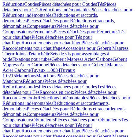
Réductions
Coudes
Pièces détachées pour Coudes
Tés
Pièces
détachées pour Tés
Réductions indémontables
Pièces détachées pour
Réductions indémontables
Réductions et raccords,
démontables
Pièces détachées pour Réductions et raccords,
démontables
Compensateurs
Pièces détachées pour
Compensateurs
Fermetures
Pièces détachées pour Fermetures
Tés
pour chauffage
Pièces détachées pour Tés pour
chauffage
Raccordements pour chauffage
Pièces détachées pour
Raccordements pour chauffage
Accessoires pour Geberit Mapress
Therm
Joints d'étanchéité
Sets de vis pour assemblages à
bride
Fixations pour tubes
Geberit Mapress Acier Carbone
Geberit
Mapress Acier Carbone
Pièces détachées pour Geberit Mapress
Acier Carbone
Tuyaux 1.0034
Tuyaux
1.0215
Mamelons
Manchons
Pièces détachées pour
Manchons
Réductions
Pièces détachées pour
Réductions
Coudes
Pièces détachées pour Coudes
Tés
Pièces
détachées pour Tés
Raccords en croix
Pièces détachées pour
Raccords en croix
Réductions indémontables
Pièces détachées pour
Réductions indémontables
Réductions et raccordements,
démontables
Pièces détachées pour Réductions et raccordements,
démontables
Compensateurs
Pièces détachées pour
Compensateurs
Obturateurs
Pièces détachées pour Obturateurs
Tés
pour chauffage
Pièces détachées pour Tés pour
chauffage
Raccordements pour chauffage
Pièces détachées pour
Raccordements pour chauffage
Accessoires pour Geberit Mapress