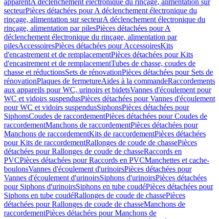
apparent
A déclenchement électronique du rinçage, alimentation sur
secteur
Pièces détachées pour A déclenchement électronique du
rinçage, alimentation sur secteur
A déclenchement électronique du
rinçage, alimentation par piles
Pièces détachées pour A
déclenchement électronique du rinçage, alimentation par
piles
Accessoires
Pièces détachées pour Accessoires
Kits
d'encastrement et de remplacement
Pièces détachées pour Kits
d'encastrement et de remplacement
Tubes de chasse, coudes de
chasse et réductions
Sets de rénovation
Pièces détachées pour Sets de
rénovation
Plaques de fermeture
Aides à la commande
Raccordements
aux appareils pour WC, urinoirs et bidets
Vannes d'écoulement pour
WC et vidoirs suspendus
Pièces détachées pour Vannes d'écoulement
pour WC et vidoirs suspendus
Siphons
Pièces détachées pour
Siphons
Coudes de raccordement
Pièces détachées pour Coudes de
raccordement
Manchons de raccordement
Pièces détachées pour
Manchons de raccordement
Kits de raccordement
Pièces détachées
pour Kits de raccordement
Rallonges de coude de chasse
Pièces
détachées pour Rallonges de coude de chasse
Raccords en
PVC
Pièces détachées pour Raccords en PVC
Manchettes et cache-
boulons
Vannes d'écoulement d'urinoirs
Pièces détachées pour
Vannes d'écoulement d'urinoirs
Siphons d'urinoirs
Pièces détachées
pour Siphons d'urinoirs
Siphons en tube coudé
Pièces détachées pour
Siphons en tube coudé
Rallonges de coude de chasse
Pièces
détachées pour Rallonges de coude de chasse
Manchons de
raccordement
Pièces détachées pour Manchons de