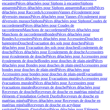
encastrer
Pièces détachées pour Siphons à encastrer
Siphons
apparents
Pièces détachées pour Siphons apparents
Raccords
Pièces
détachées pour Raccords
Accessoires
Vannes d'écoulement pour
déversoirs muraux
Pièces détachées pour Vannes d'écoulement pour
déversoirs muraux
Siphons
Pièces détachées pour Siphons
Coudes de
raccordement
Pièces détachées pour Coudes de
raccordement
Manchons de raccordement
Pièces détachées pour
Manchons de raccordement
Bondes
Pièces détachées pour
Bondes
Accessoires
Pièces détachées pour Accessoires
Douches et
baignoires
Douches
Evacuation des sols pour douches
Pièces
détachées pour Evacuation des sols pour douches
Ecoulements de
douche
Pièces détachées pour Ecoulements de douche
Accessoires
pour écoulements de douche
Pièces détachées pour Accessoires pour
écoulements de douche
Bondes pour douches de plain-pied
Pièces
détachées pour Bondes pour douches de plain-pied
Accessoires pour
bondes pour douches de plain-pied
Pièces détachées pour
Accessoires pour bondes pour douches de plain-pied
Evacuations
murales
Pièces détachées pour Evacuations murales
Accessoires pour
évacuations murales
Pièces détachées pour Accessoires pour
évacuations murales
Receveurs de douche
Pièces détachées pour
Receveurs de douche
Receveurs de douche en matériau minéral et
éléments d’installation Geberit Duofix
Receveurs de douche en
matériau minéral
Pièces détachées pour Receveurs de douche en
matériau minéral
Receveurs de douche en acrylique
sanitaire
Eléments d'installation
Pièces détachées pour Eléments