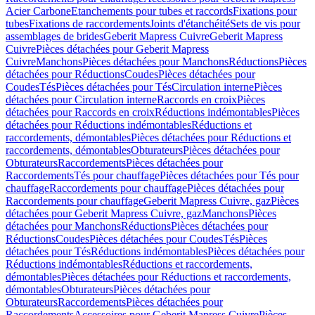
Acier Carbone
Etanchements pour tubes et raccords
Fixations pour
tubes
Fixations de raccordements
Joints d'étanchéité
Sets de vis pour
assemblages de brides
Geberit Mapress Cuivre
Geberit Mapress
Cuivre
Pièces détachées pour Geberit Mapress
Cuivre
Manchons
Pièces détachées pour Manchons
Réductions
Pièces
détachées pour Réductions
Coudes
Pièces détachées pour
Coudes
Tés
Pièces détachées pour Tés
Circulation interne
Pièces
détachées pour Circulation interne
Raccords en croix
Pièces
détachées pour Raccords en croix
Réductions indémontables
Pièces
détachées pour Réductions indémontables
Réductions et
raccordements, démontables
Pièces détachées pour Réductions et
raccordements, démontables
Obturateurs
Pièces détachées pour
Obturateurs
Raccordements
Pièces détachées pour
Raccordements
Tés pour chauffage
Pièces détachées pour Tés pour
chauffage
Raccordements pour chauffage
Pièces détachées pour
Raccordements pour chauffage
Geberit Mapress Cuivre, gaz
Pièces
détachées pour Geberit Mapress Cuivre, gaz
Manchons
Pièces
détachées pour Manchons
Réductions
Pièces détachées pour
Réductions
Coudes
Pièces détachées pour Coudes
Tés
Pièces
détachées pour Tés
Réductions indémontables
Pièces détachées pour
Réductions indémontables
Réductions et raccordements,
démontables
Pièces détachées pour Réductions et raccordements,
démontables
Obturateurs
Pièces détachées pour
Obturateurs
Raccordements
Pièces détachées pour
Raccordements
Accessoires pour Geberit Mapress Cuivre
Pièces