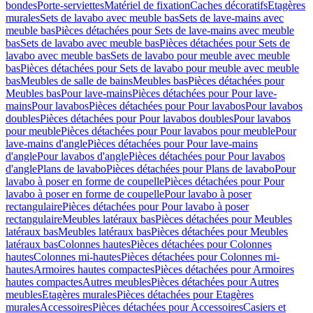
bondes
Porte-serviettes
Matériel de fixation
Caches décoratifs
Etagères
murales
Sets de lavabo avec meuble bas
Sets de lave-mains avec
meuble bas
Pièces détachées pour Sets de lave-mains avec meuble
bas
Sets de lavabo avec meuble bas
Pièces détachées pour Sets de
lavabo avec meuble bas
Sets de lavabo pour meuble avec meuble
bas
Pièces détachées pour Sets de lavabo pour meuble avec meuble
bas
Meubles de salle de bains
Meubles bas
Pièces détachées pour
Meubles bas
Pour lave-mains
Pièces détachées pour Pour lave-
mains
Pour lavabos
Pièces détachées pour Pour lavabos
Pour lavabos
doubles
Pièces détachées pour Pour lavabos doubles
Pour lavabos
pour meuble
Pièces détachées pour Pour lavabos pour meuble
Pour
lave-mains d'angle
Pièces détachées pour Pour lave-mains
d'angle
Pour lavabos d'angle
Pièces détachées pour Pour lavabos
d'angle
Plans de lavabo
Pièces détachées pour Plans de lavabo
Pour
lavabo à poser en forme de coupelle
Pièces détachées pour Pour
lavabo à poser en forme de coupelle
Pour lavabo à poser
rectangulaire
Pièces détachées pour Pour lavabo à poser
rectangulaire
Meubles latéraux bas
Pièces détachées pour Meubles
latéraux bas
Meubles latéraux bas
Pièces détachées pour Meubles
latéraux bas
Colonnes hautes
Pièces détachées pour Colonnes
hautes
Colonnes mi-hautes
Pièces détachées pour Colonnes mi-
hautes
Armoires hautes compactes
Pièces détachées pour Armoires
hautes compactes
Autres meubles
Pièces détachées pour Autres
meubles
Etagères murales
Pièces détachées pour Etagères
murales
Accessoires
Pièces détachées pour Accessoires
Casiers et