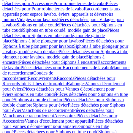
détachées pour Accessoires
Pour robinetteries de lavabo
Pièces
détachées pour Pour robinetteries de lavabo
Raccordements aux
appareils pour espace lavabo, éviers, appareils et déversoirs
muraux
Vidages pour lavabos
Pièces détachées pour Vidages pour
lavabos
Siphons en tube coudé
Pièces détachées pour Siphons en
tube coudé
Siphons en tube coudé, modèle gain de place
Pièces
détachées pour Siphons en tube coudé, modèle gain de
place
Siphons à tube plongeur pour lavabos
Pièces détachées pour
Siphons à tube plongeur pour lavabos
Siphons à tube plongeur pour
lavabos, modèle gain de place
Pièces détachées pour Siphons à tube
plongeur pour lavabos, modèle gain de place
Siphons à
encastrer
Pièces détachées pour Siphons à encastrer
Raccordements
de lavabo
Pièces détachées pour Raccordements de lavabo
Manchons
de raccordement
Coudes de
raccordement
Recouvrements
Raccords
Pièces détachées pour
Raccords
Joints
Tubes de trop-plein
Rallonges
Vannes d'écoulement
pour éviers
Pièces détachées pour Vannes d'écoulement pour
éviers
Siphons en tube coudé
Pièces détachées pour Siphons en tube
coudé
Siphons à double chambre
Pièces détachées pour Siphons à
double chambre
Siphons pour évier
Pièces détachées pour Siphons
pour évier
Manchons de raccordement
Pièces détachées pour
Manchons de raccordement
Accessoires
Pièces détachées pour
Accessoires
Vannes d'écoulement pour appareils
Pièces détachées
pour Vannes d'écoulement pour appareils
Siphons en tube
coudé
Pièces détachées pour Siphons en tube coudé
Siphons à