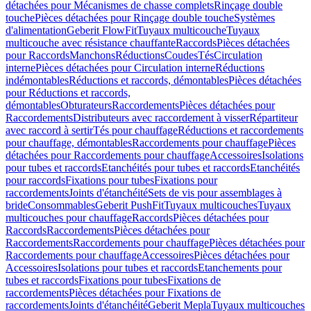
détachées pour Mécanismes de chasse complets
Rinçage double
touche
Pièces détachées pour Rinçage double touche
Systèmes
d'alimentation
Geberit FlowFit
Tuyaux multicouche
Tuyaux
multicouche avec résistance chauffante
Raccords
Pièces détachées
pour Raccords
Manchons
Réductions
Coudes
Tés
Circulation
interne
Pièces détachées pour Circulation interne
Réductions
indémontables
Réductions et raccords, démontables
Pièces détachées
pour Réductions et raccords,
démontables
Obturateurs
Raccordements
Pièces détachées pour
Raccordements
Distributeurs avec raccordement à visser
Répartiteur
avec raccord à sertir
Tés pour chauffage
Réductions et raccordements
pour chauffage, démontables
Raccordements pour chauffage
Pièces
détachées pour Raccordements pour chauffage
Accessoires
Isolations
pour tubes et raccords
Etanchéités pour tubes et raccords
Etanchéités
pour raccords
Fixations pour tubes
Fixations pour
raccordements
Joints d'étanchéité
Sets de vis pour assemblages à
bride
Consommables
Geberit PushFit
Tuyaux multicouches
Tuyaux
multicouches pour chauffage
Raccords
Pièces détachées pour
Raccords
Raccordements
Pièces détachées pour
Raccordements
Raccordements pour chauffage
Pièces détachées pour
Raccordements pour chauffage
Accessoires
Pièces détachées pour
Accessoires
Isolations pour tubes et raccords
Etanchements pour
tubes et raccords
Fixations pour tubes
Fixations de
raccordements
Pièces détachées pour Fixations de
raccordements
Joints d'étanchéité
Geberit Mepla
Tuyaux multicouches