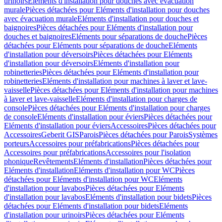
urinoirs
Eléments d'installation pour douches avec évacuation
murale
Pièces détachées pour Eléments d'installation pour douches
avec évacuation murale
Eléments d'installation pour douches et
baignoires
Pièces détachées pour Eléments d'installation pour
douches et baignoires
Eléments pour séparations de douche
Pièces
détachées pour Eléments pour séparations de douche
Eléments
d'installation pour déversoirs
Pièces détachées pour Eléments
d'installation pour déversoirs
Eléments d'installation pour
robinetteries
Pièces détachées pour Eléments d'installation pour
robinetteries
Eléments d'installation pour machines à laver et lave-
vaisselle
Pièces détachées pour Eléments d'installation pour machines
à laver et lave-vaisselle
Eléments d'installation pour charges de
console
Pièces détachées pour Eléments d'installation pour charges
de console
Eléments d'installation pour éviers
Pièces détachées pour
Eléments d'installation pour éviers
Accessoires
Pièces détachées pour
Accessoires
Geberit GIS
Parois
Pièces détachées pour Parois
Systèmes
porteurs
Accessoires pour préfabrications
Pièces détachées pour
Accessoires pour préfabrications
Accessoires pour l'isolation
phonique
Revêtements
Eléments d'installation
Pièces détachées pour
Eléments d'installation
Eléments d'installation pour WC
Pièces
détachées pour Eléments d'installation pour WC
Eléments
d'installation pour lavabos
Pièces détachées pour Eléments
d'installation pour lavabos
Eléments d'installation pour bidets
Pièces
détachées pour Eléments d'installation pour bidets
Eléments
d'installation pour urinoirs
Pièces détachées pour Eléments