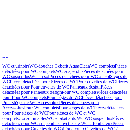
LU
WC et urinoirs
WC-douches Geberit AquaClean
WC complets
Pièces
détachées pour WC complets
WC suspendus
Pièces détachées pour
WC suspendus
WC au sol
Pièces détachées pour WC au sol
Sièges de
WC
Pièces détachées pour Sièges de WC
Pour cuvettes de WC
Pièces
détachées pour Pour cuvettes de WC
Panneaux design
Pièces
détachées pour Panneaux design
Pour WC complets
Pièces détachées
pour Pour WC complets
Pour sièges de WC
Pièces détachées pour
Pour sièges de WC
Accessoires
Pièces détachées pour
Accessoires
Pour WC complets
Pour sièges de WC
Pièces détachées
pour Pour sièges de WC
Pour sièges de WC et WC
complets
Consommables
WC et abattants WC
WC suspendus
Pièces
détachées pour WC suspendus
Cuvettes de WC à fond creux
Pièces
détachées pour Cuvettes de WC à fond creux
Cuvettes de WC à