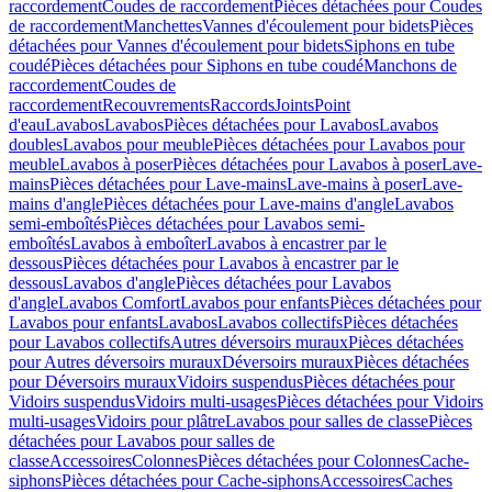
raccordement
Coudes de raccordement
Pièces détachées pour Coudes
de raccordement
Manchettes
Vannes d'écoulement pour bidets
Pièces
détachées pour Vannes d'écoulement pour bidets
Siphons en tube
coudé
Pièces détachées pour Siphons en tube coudé
Manchons de
raccordement
Coudes de
raccordement
Recouvrements
Raccords
Joints
Point
d'eau
Lavabos
Lavabos
Pièces détachées pour Lavabos
Lavabos
doubles
Lavabos pour meuble
Pièces détachées pour Lavabos pour
meuble
Lavabos à poser
Pièces détachées pour Lavabos à poser
Lave-
mains
Pièces détachées pour Lave-mains
Lave-mains à poser
Lave-
mains d'angle
Pièces détachées pour Lave-mains d'angle
Lavabos
semi-emboîtés
Pièces détachées pour Lavabos semi-
emboîtés
Lavabos à emboîter
Lavabos à encastrer par le
dessous
Pièces détachées pour Lavabos à encastrer par le
dessous
Lavabos d'angle
Pièces détachées pour Lavabos
d'angle
Lavabos Comfort
Lavabos pour enfants
Pièces détachées pour
Lavabos pour enfants
Lavabos
Lavabos collectifs
Pièces détachées
pour Lavabos collectifs
Autres déversoirs muraux
Pièces détachées
pour Autres déversoirs muraux
Déversoirs muraux
Pièces détachées
pour Déversoirs muraux
Vidoirs suspendus
Pièces détachées pour
Vidoirs suspendus
Vidoirs multi-usages
Pièces détachées pour Vidoirs
multi-usages
Vidoirs pour plâtre
Lavabos pour salles de classe
Pièces
détachées pour Lavabos pour salles de
classe
Accessoires
Colonnes
Pièces détachées pour Colonnes
Cache-
siphons
Pièces détachées pour Cache-siphons
Accessoires
Caches