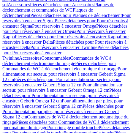
sol
Accessoires
Pièces détachées pour Accessoires
Plaques de
déclenchement et commandes de WC
Plaques de
déclenchement
Pièces détachées pour Plaques de déclenchement
Pour
réservoirs à encastrer Sigma
Pièces détachées pour Pour réservoirs à
encastrer Sigma
Pour réservoirs à encastrer Omega
Pièces détachées
pour Pour réservoirs à encastrer Omega
Pour réservoirs à encastrer
Kappa
Pièces détachées pour Pour réservoirs à encastrer Kappa
Pour
réservoirs à encastrer Delta
Pièces détachées pour Pour réservoirs à
encastrer Delta
Pour réservoirs à encastrer Twinline
Pièces détachées
pour Pour réservoirs à encastrer
Twinline
Accessoires
Consommables
Commandes de WC à
déclenchement électronique du rinçage
Pièces détachées pour
Commandes de WC à déclenchement électronique du rinçage
Pour
alimentation sur secteur, pour réservoirs à encastrer Geberit Sigma
12 cm
Pièces détachées pour Pour alimentation sur secteur, pour
réservoirs à encastrer Geberit Sigma 12 cm
Pour alimentation sur
secteur, pour réservoirs à encastrer Geberit Omega 12 cm
Pièces
détachées pour Pour alimentation sur secteur, pour réservoirs à
encastrer Geberit Omega 12 cm
Pour alimentation par piles, pour
réservoirs à encastrer Geberit Sigma 12 cm
Pièces détachées pour
Pour alimentation par piles, pour réservoirs à encastrer Geberit
Sigma 12 cm
Commandes de WC à déclenchement pneumatique du
rinçage
Pièces détachées pour Commandes de WC à déclenchement
pneumatique du rinçage
Pour rinçage double touche
Pièces détachées
pour Pour rinçage double touche
Pour rinçage simple touche
Pièces