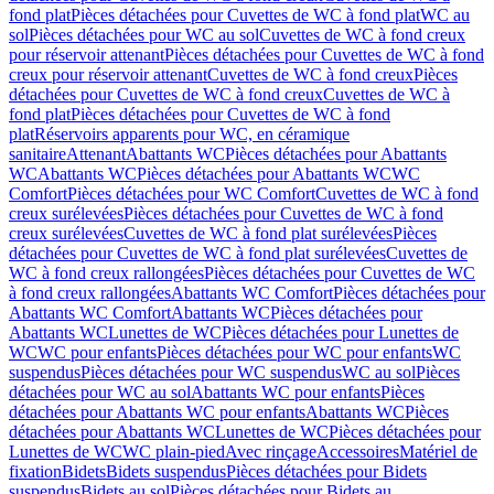
fond plat
Pièces détachées pour Cuvettes de WC à fond plat
WC au
sol
Pièces détachées pour WC au sol
Cuvettes de WC à fond creux
pour réservoir attenant
Pièces détachées pour Cuvettes de WC à fond
creux pour réservoir attenant
Cuvettes de WC à fond creux
Pièces
détachées pour Cuvettes de WC à fond creux
Cuvettes de WC à
fond plat
Pièces détachées pour Cuvettes de WC à fond
plat
Réservoirs apparents pour WC, en céramique
sanitaire
Attenant
Abattants WC
Pièces détachées pour Abattants
WC
Abattants WC
Pièces détachées pour Abattants WC
WC
Comfort
Pièces détachées pour WC Comfort
Cuvettes de WC à fond
creux surélevées
Pièces détachées pour Cuvettes de WC à fond
creux surélevées
Cuvettes de WC à fond plat surélevées
Pièces
détachées pour Cuvettes de WC à fond plat surélevées
Cuvettes de
WC à fond creux rallongées
Pièces détachées pour Cuvettes de WC
à fond creux rallongées
Abattants WC Comfort
Pièces détachées pour
Abattants WC Comfort
Abattants WC
Pièces détachées pour
Abattants WC
Lunettes de WC
Pièces détachées pour Lunettes de
WC
WC pour enfants
Pièces détachées pour WC pour enfants
WC
suspendus
Pièces détachées pour WC suspendus
WC au sol
Pièces
détachées pour WC au sol
Abattants WC pour enfants
Pièces
détachées pour Abattants WC pour enfants
Abattants WC
Pièces
détachées pour Abattants WC
Lunettes de WC
Pièces détachées pour
Lunettes de WC
WC plain-pied
Avec rinçage
Accessoires
Matériel de
fixation
Bidets
Bidets suspendus
Pièces détachées pour Bidets
suspendus
Bidets au sol
Pièces détachées pour Bidets au