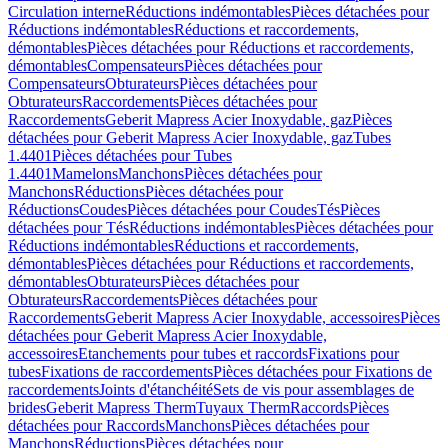
Circulation interne
Réductions indémontables
Pièces détachées pour
Réductions indémontables
Réductions et raccordements,
démontables
Pièces détachées pour Réductions et raccordements,
démontables
Compensateurs
Pièces détachées pour
Compensateurs
Obturateurs
Pièces détachées pour
Obturateurs
Raccordements
Pièces détachées pour
Raccordements
Geberit Mapress Acier Inoxydable, gaz
Pièces
détachées pour Geberit Mapress Acier Inoxydable, gaz
Tubes
1.4401
Pièces détachées pour Tubes
1.4401
Mamelons
Manchons
Pièces détachées pour
Manchons
Réductions
Pièces détachées pour
Réductions
Coudes
Pièces détachées pour Coudes
Tés
Pièces
détachées pour Tés
Réductions indémontables
Pièces détachées pour
Réductions indémontables
Réductions et raccordements,
démontables
Pièces détachées pour Réductions et raccordements,
démontables
Obturateurs
Pièces détachées pour
Obturateurs
Raccordements
Pièces détachées pour
Raccordements
Geberit Mapress Acier Inoxydable, accessoires
Pièces
détachées pour Geberit Mapress Acier Inoxydable,
accessoires
Etanchements pour tubes et raccords
Fixations pour
tubes
Fixations de raccordements
Pièces détachées pour Fixations de
raccordements
Joints d'étanchéité
Sets de vis pour assemblages de
brides
Geberit Mapress Therm
Tuyaux Therm
Raccords
Pièces
détachées pour Raccords
Manchons
Pièces détachées pour
Manchons
Réductions
Pièces détachées pour