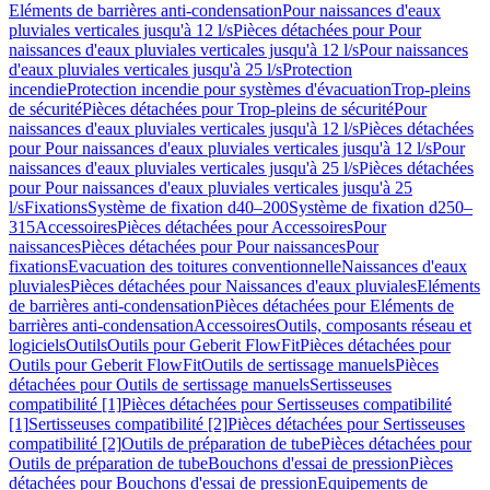
Eléments de barrières anti-condensation
Pour naissances d'eaux
pluviales verticales jusqu'à 12 l/s
Pièces détachées pour Pour
naissances d'eaux pluviales verticales jusqu'à 12 l/s
Pour naissances
d'eaux pluviales verticales jusqu'à 25 l/s
Protection
incendie
Protection incendie pour systèmes d'évacuation
Trop-pleins
de sécurité
Pièces détachées pour Trop-pleins de sécurité
Pour
naissances d'eaux pluviales verticales jusqu'à 12 l/s
Pièces détachées
pour Pour naissances d'eaux pluviales verticales jusqu'à 12 l/s
Pour
naissances d'eaux pluviales verticales jusqu'à 25 l/s
Pièces détachées
pour Pour naissances d'eaux pluviales verticales jusqu'à 25
l/s
Fixations
Système de fixation d40–200
Système de fixation d250–
315
Accessoires
Pièces détachées pour Accessoires
Pour
naissances
Pièces détachées pour Pour naissances
Pour
fixations
Evacuation des toitures conventionnelle
Naissances d'eaux
pluviales
Pièces détachées pour Naissances d'eaux pluviales
Eléments
de barrières anti-condensation
Pièces détachées pour Eléments de
barrières anti-condensation
Accessoires
Outils, composants réseau et
logiciels
Outils
Outils pour Geberit FlowFit
Pièces détachées pour
Outils pour Geberit FlowFit
Outils de sertissage manuels
Pièces
détachées pour Outils de sertissage manuels
Sertisseuses
compatibilité [1]
Pièces détachées pour Sertisseuses compatibilité
[1]
Sertisseuses compatibilité [2]
Pièces détachées pour Sertisseuses
compatibilité [2]
Outils de préparation de tube
Pièces détachées pour
Outils de préparation de tube
Bouchons d'essai de pression
Pièces
détachées pour Bouchons d'essai de pression
Equipements de