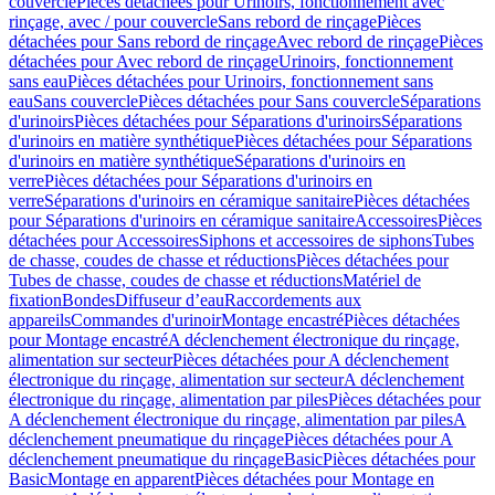
couvercle
Pièces détachées pour Urinoirs, fonctionnement avec
rinçage, avec / pour couvercle
Sans rebord de rinçage
Pièces
détachées pour Sans rebord de rinçage
Avec rebord de rinçage
Pièces
détachées pour Avec rebord de rinçage
Urinoirs, fonctionnement
sans eau
Pièces détachées pour Urinoirs, fonctionnement sans
eau
Sans couvercle
Pièces détachées pour Sans couvercle
Séparations
d'urinoirs
Pièces détachées pour Séparations d'urinoirs
Séparations
d'urinoirs en matière synthétique
Pièces détachées pour Séparations
d'urinoirs en matière synthétique
Séparations d'urinoirs en
verre
Pièces détachées pour Séparations d'urinoirs en
verre
Séparations d'urinoirs en céramique sanitaire
Pièces détachées
pour Séparations d'urinoirs en céramique sanitaire
Accessoires
Pièces
détachées pour Accessoires
Siphons et accessoires de siphons
Tubes
de chasse, coudes de chasse et réductions
Pièces détachées pour
Tubes de chasse, coudes de chasse et réductions
Matériel de
fixation
Bondes
Diffuseur d’eau
Raccordements aux
appareils
Commandes d'urinoir
Montage encastré
Pièces détachées
pour Montage encastré
A déclenchement électronique du rinçage,
alimentation sur secteur
Pièces détachées pour A déclenchement
électronique du rinçage, alimentation sur secteur
A déclenchement
électronique du rinçage, alimentation par piles
Pièces détachées pour
A déclenchement électronique du rinçage, alimentation par piles
A
déclenchement pneumatique du rinçage
Pièces détachées pour A
déclenchement pneumatique du rinçage
Basic
Pièces détachées pour
Basic
Montage en apparent
Pièces détachées pour Montage en