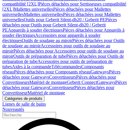
compatibilité [2XL]
Pièces détachées pour Sertisseuses compatibilité
[2XL]
Mallettes universelles
Pièces détachées pour Mallettes
universelles
Mallettes universelles
Pièces détachées pour Mallettes
universelles
Outils pour Geberit Silent-db20 / Geberit PE
Pièces
détachées pour Outils pour Geberit Silent-db20 / Geberit
PE
Appareils à souder électriques
Pièces détachées pour Appareils à
souder électriques
Accessoires pour appareils à souder
électriques
Outils de soudage au miroir
Pièces détachées pour Outils
de soudage au miroir
Accessoires pour outils de soudage au
miroir
Pièces détachées pour Accessoires pour outils de soudage au
miroir
Outils de préparation de tube
Pièces détachées pour Outils de
préparation de tube
Accessoires pour outils de préparation de
tubes
Aides à la commande
Télécommandes
Composants
réseau
Pièces détachées pour Composants réseau
Gateways
Pièces
détachées pour Gateways
Convertisseurs
Pièces détachées pour
Convertisseurs
Matériel de montage
Geberit Connect
Gateways
Pièces
détachées pour Gateways
Convertisseur
Pièces détachées pour
Convertisseur
Matériel de montage
Catégories de produits
Lignes de salle de bains
Nouveautés