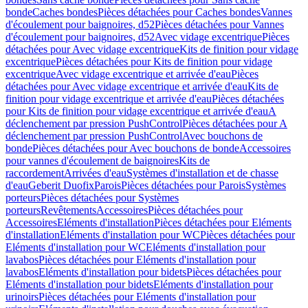
bonde
Caches bondes
Pièces détachées pour Caches bondes
Vannes
d'écoulement pour baignoires, d52
Pièces détachées pour Vannes
d'écoulement pour baignoires, d52
Avec vidage excentrique
Pièces
détachées pour Avec vidage excentrique
Kits de finition pour vidage
excentrique
Pièces détachées pour Kits de finition pour vidage
excentrique
Avec vidage excentrique et arrivée d'eau
Pièces
détachées pour Avec vidage excentrique et arrivée d'eau
Kits de
finition pour vidage excentrique et arrivée d'eau
Pièces détachées
pour Kits de finition pour vidage excentrique et arrivée d'eau
A
déclenchement par pression PushControl
Pièces détachées pour A
déclenchement par pression PushControl
Avec bouchons de
bonde
Pièces détachées pour Avec bouchons de bonde
Accessoires
pour vannes d'écoulement de baignoires
Kits de
raccordement
Arrivées d'eau
Systèmes d'installation et de chasse
d'eau
Geberit Duofix
Parois
Pièces détachées pour Parois
Systèmes
porteurs
Pièces détachées pour Systèmes
porteurs
Revêtements
Accessoires
Pièces détachées pour
Accessoires
Eléments d'installation
Pièces détachées pour Eléments
d'installation
Eléments d'installation pour WC
Pièces détachées pour
Eléments d'installation pour WC
Eléments d'installation pour
lavabos
Pièces détachées pour Eléments d'installation pour
lavabos
Eléments d'installation pour bidets
Pièces détachées pour
Eléments d'installation pour bidets
Eléments d'installation pour
urinoirs
Pièces détachées pour Eléments d'installation pour