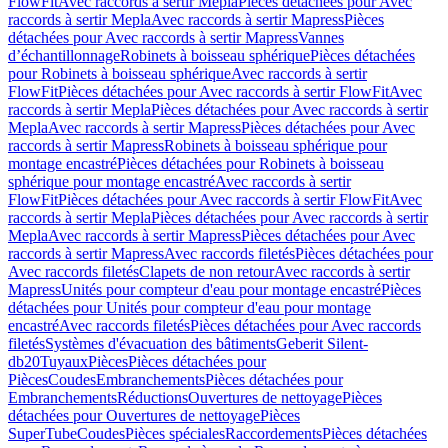
FlowFit
Avec raccords à sertir Mepla
Pièces détachées pour Avec
raccords à sertir Mepla
Avec raccords à sertir Mapress
Pièces
détachées pour Avec raccords à sertir Mapress
Vannes
d’échantillonnage
Robinets à boisseau sphérique
Pièces détachées
pour Robinets à boisseau sphérique
Avec raccords à sertir
FlowFit
Pièces détachées pour Avec raccords à sertir FlowFit
Avec
raccords à sertir Mepla
Pièces détachées pour Avec raccords à sertir
Mepla
Avec raccords à sertir Mapress
Pièces détachées pour Avec
raccords à sertir Mapress
Robinets à boisseau sphérique pour
montage encastré
Pièces détachées pour Robinets à boisseau
sphérique pour montage encastré
Avec raccords à sertir
FlowFit
Pièces détachées pour Avec raccords à sertir FlowFit
Avec
raccords à sertir Mepla
Pièces détachées pour Avec raccords à sertir
Mepla
Avec raccords à sertir Mapress
Pièces détachées pour Avec
raccords à sertir Mapress
Avec raccords filetés
Pièces détachées pour
Avec raccords filetés
Clapets de non retour
Avec raccords à sertir
Mapress
Unités pour compteur d'eau pour montage encastré
Pièces
détachées pour Unités pour compteur d'eau pour montage
encastré
Avec raccords filetés
Pièces détachées pour Avec raccords
filetés
Systèmes d'évacuation des bâtiments
Geberit Silent-
db20
Tuyaux
Pièces
Pièces détachées pour
Pièces
Coudes
Embranchements
Pièces détachées pour
Embranchements
Réductions
Ouvertures de nettoyage
Pièces
détachées pour Ouvertures de nettoyage
Pièces
SuperTube
Coudes
Pièces spéciales
Raccordements
Pièces détachées