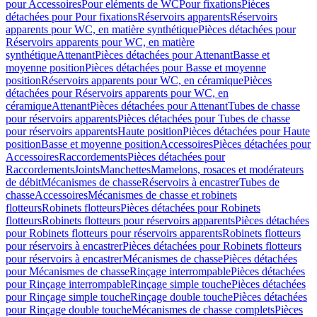
pour Accessoires
Pour eléments de WC
Pour fixations
Pièces
détachées pour Pour fixations
Réservoirs apparents
Réservoirs
apparents pour WC, en matière synthétique
Pièces détachées pour
Réservoirs apparents pour WC, en matière
synthétique
Attenant
Pièces détachées pour Attenant
Basse et
moyenne position
Pièces détachées pour Basse et moyenne
position
Réservoirs apparents pour WC, en céramique
Pièces
détachées pour Réservoirs apparents pour WC, en
céramique
Attenant
Pièces détachées pour Attenant
Tubes de chasse
pour réservoirs apparents
Pièces détachées pour Tubes de chasse
pour réservoirs apparents
Haute position
Pièces détachées pour Haute
position
Basse et moyenne position
Accessoires
Pièces détachées pour
Accessoires
Raccordements
Pièces détachées pour
Raccordements
Joints
Manchettes
Mamelons, rosaces et modérateurs
de débit
Mécanismes de chasse
Réservoirs à encastrer
Tubes de
chasse
Accessoires
Mécanismes de chasse et robinets
flotteurs
Robinets flotteurs
Pièces détachées pour Robinets
flotteurs
Robinets flotteurs pour réservoirs apparents
Pièces détachées
pour Robinets flotteurs pour réservoirs apparents
Robinets flotteurs
pour réservoirs à encastrer
Pièces détachées pour Robinets flotteurs
pour réservoirs à encastrer
Mécanismes de chasse
Pièces détachées
pour Mécanismes de chasse
Rinçage interrompable
Pièces détachées
pour Rinçage interrompable
Rinçage simple touche
Pièces détachées
pour Rinçage simple touche
Rinçage double touche
Pièces détachées
pour Rinçage double touche
Mécanismes de chasse complets
Pièces