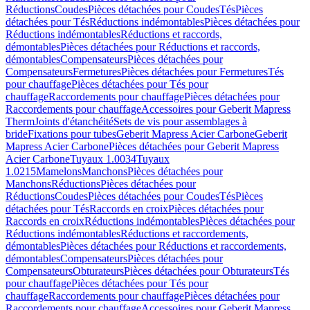
Réductions
Coudes
Pièces détachées pour Coudes
Tés
Pièces
détachées pour Tés
Réductions indémontables
Pièces détachées pour
Réductions indémontables
Réductions et raccords,
démontables
Pièces détachées pour Réductions et raccords,
démontables
Compensateurs
Pièces détachées pour
Compensateurs
Fermetures
Pièces détachées pour Fermetures
Tés
pour chauffage
Pièces détachées pour Tés pour
chauffage
Raccordements pour chauffage
Pièces détachées pour
Raccordements pour chauffage
Accessoires pour Geberit Mapress
Therm
Joints d'étanchéité
Sets de vis pour assemblages à
bride
Fixations pour tubes
Geberit Mapress Acier Carbone
Geberit
Mapress Acier Carbone
Pièces détachées pour Geberit Mapress
Acier Carbone
Tuyaux 1.0034
Tuyaux
1.0215
Mamelons
Manchons
Pièces détachées pour
Manchons
Réductions
Pièces détachées pour
Réductions
Coudes
Pièces détachées pour Coudes
Tés
Pièces
détachées pour Tés
Raccords en croix
Pièces détachées pour
Raccords en croix
Réductions indémontables
Pièces détachées pour
Réductions indémontables
Réductions et raccordements,
démontables
Pièces détachées pour Réductions et raccordements,
démontables
Compensateurs
Pièces détachées pour
Compensateurs
Obturateurs
Pièces détachées pour Obturateurs
Tés
pour chauffage
Pièces détachées pour Tés pour
chauffage
Raccordements pour chauffage
Pièces détachées pour
Raccordements pour chauffage
Accessoires pour Geberit Mapress