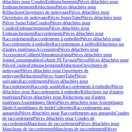
détachées pour Coudes
Embranchements
Pièces détachées pour
Embranchements
Réductions
Pièces détachées pour
Réductions
Ouvertures de nettoyage
Pièces détachées pour
Ouvertures de nettoyage
Pièces SuperTube
Pièces détachées pour
Pièces SuperTube
Coudes
Pièces détachées pour
Coudes
Embranchements
Pièces détachées pour
Embranchements
Raccordements
Pièces détachées pour
Raccordements
Raccordements à emboîter
Pièces détachées pour
Raccordements à emboîter
Raccordements à griffes
Réductions sur
d'autres matériaux
Accessoires
Pièces détachées pour
Accessoires
Colliers
Obturateurs
Joints
Pièces détachées pour
Joints
Consommables
Geberit PE
Tuyaux
Pièces
Pièces détachées pour
Pièces
Coudes
Embranchements
Réductions
Ouvertures de
nettoyage
Pièces détachées pour Ouvertures de
nettoyage
Réductions
Pièces SuperTube
Pièces
spéciales
Raccordements
Pièces détachées pour
Raccordements
Raccords soudés
Raccordements à emboîter
Pièces
détachées pour Raccordements à emboîter
Réductions sur d'autres
matériaux
Pièces détachées pour Réductions sur d'autres
matériaux
Assemblages filetés
Pièces détachées pour Assemblages
filetés
Assemblages de bride
Collerettes
Raccordements aux
appareils
Pièces détachées pour Raccordements aux appareils
Coudes
de raccordement
Pièces détachées pour Coudes de
raccordement
Manchons de raccordement
Pièces détachées pour
Manchons de raccordement
Manchons de raccordement
Pièces