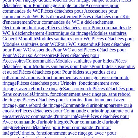
détachées pour Pour rinçage simple touche
Accessoires pour
commandes de WC
Pièces détachées pour Accessoires pour
commandes de WC
Kits d'encastrement
Pièces détachées pour Kits
d'encastrement
Pour commandes de WC à déclenchement
électronique du rinçage
Pièces détachées pour Pour commandes de
WC à déclenchement électronique du rinçage
Modules sanitaires
Geberit Monolith
Modules sanitaires pour WC
Pièces détachées pour
Modules sanitaires pour WC
Pour WC suspendus
Pièces détachées
pour Pour WC suspendus
Pour WC au sol
Pièces détachées pour
Pour WC au sol
Accessoires
Pièces détachées pour
Accessoires
Consommables
Modules sanitaires pour bidets
Pièces
détachées pour Modules sanitaires pour bidets
Pour bidets suspendus
et au sol
Pièces détachées pour Pour bidets suspendus et au
sol
Urinoirs
Urinoirs, fonctionnement avec rinçage, avec rebord de
rinçage
Pièces détachées pour Urinoirs, fonctionnement avec
rinçage, avec rebord de rinçage
Sans couvercle
Pièces détachées pour
Sans couvercle
Urinoirs, fonctionnement avec rinçage, sans rebord
de rinçage
Pièces détachées pour Urinoirs, fonctionnement avec
rinçage, sans rebord de rinçage
Commande d'urinoir apparente ou à
encastrer
Pièces détachées pour Commande d'urinoir apparente ou à
encastrer
Avec commande d'urinoir intégrée
Pièces détachées pour
Avec commande d'urinoir intégrée
Pour commande d'urinoir
intégrée
Pièces détachées pour Pour commande d'urinoir
intégrée
Urinoirs, fonctionnement avec rinçage, avec / pour