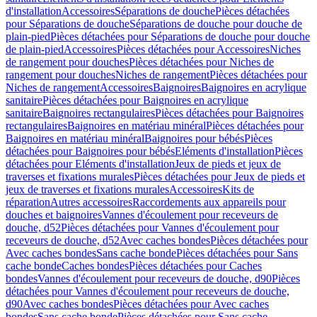
d'installation
Accessoires
Séparations de douche
Pièces détachées
pour Séparations de douche
Séparations de douche pour douche de
plain-pied
Pièces détachées pour Séparations de douche pour douche
de plain-pied
Accessoires
Pièces détachées pour Accessoires
Niches
de rangement pour douches
Pièces détachées pour Niches de
rangement pour douches
Niches de rangement
Pièces détachées pour
Niches de rangement
Accessoires
Baignoires
Baignoires en acrylique
sanitaire
Pièces détachées pour Baignoires en acrylique
sanitaire
Baignoires rectangulaires
Pièces détachées pour Baignoires
rectangulaires
Baignoires en matériau minéral
Pièces détachées pour
Baignoires en matériau minéral
Baignoires pour bébés
Pièces
détachées pour Baignoires pour bébés
Eléments d'installation
Pièces
détachées pour Eléments d'installation
Jeux de pieds et jeux de
traverses et fixations murales
Pièces détachées pour Jeux de pieds et
jeux de traverses et fixations murales
Accessoires
Kits de
réparation
Autres accessoires
Raccordements aux appareils pour
douches et baignoires
Vannes d'écoulement pour receveurs de
douche, d52
Pièces détachées pour Vannes d'écoulement pour
receveurs de douche, d52
Avec caches bondes
Pièces détachées pour
Avec caches bondes
Sans cache bonde
Pièces détachées pour Sans
cache bonde
Caches bondes
Pièces détachées pour Caches
bondes
Vannes d'écoulement pour receveurs de douche, d90
Pièces
détachées pour Vannes d'écoulement pour receveurs de douche,
d90
Avec caches bondes
Pièces détachées pour Avec caches
bondes
Sans cache bonde
Pièces détachées pour Sans cache