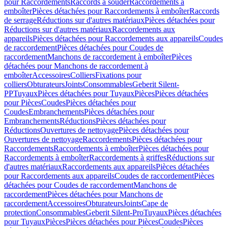
pour Raccordements
Raccords à souder
Raccordements à
emboîter
Pièces détachées pour Raccordements à emboîter
Raccords
de serrage
Réductions sur d'autres matériaux
Pièces détachées pour
Réductions sur d'autres matériaux
Raccordements aux
appareils
Pièces détachées pour Raccordements aux appareils
Coudes
de raccordement
Pièces détachées pour Coudes de
raccordement
Manchons de raccordement à emboîter
Pièces
détachées pour Manchons de raccordement à
emboîter
Accessoires
Colliers
Fixations pour
colliers
Obturateurs
Joints
Consommables
Geberit Silent-
PP
Tuyaux
Pièces détachées pour Tuyaux
Pièces
Pièces détachées
pour Pièces
Coudes
Pièces détachées pour
Coudes
Embranchements
Pièces détachées pour
Embranchements
Réductions
Pièces détachées pour
Réductions
Ouvertures de nettoyage
Pièces détachées pour
Ouvertures de nettoyage
Raccordements
Pièces détachées pour
Raccordements
Raccordements à emboîter
Pièces détachées pour
Raccordements à emboîter
Raccordements à griffes
Réductions sur
d'autres matériaux
Raccordements aux appareils
Pièces détachées
pour Raccordements aux appareils
Coudes de raccordement
Pièces
détachées pour Coudes de raccordement
Manchons de
raccordement
Pièces détachées pour Manchons de
raccordement
Accessoires
Obturateurs
Joints
Cape de
protection
Consommables
Geberit Silent-Pro
Tuyaux
Pièces détachées
pour Tuyaux
Pièces
Pièces détachées pour Pièces
Coudes
Pièces