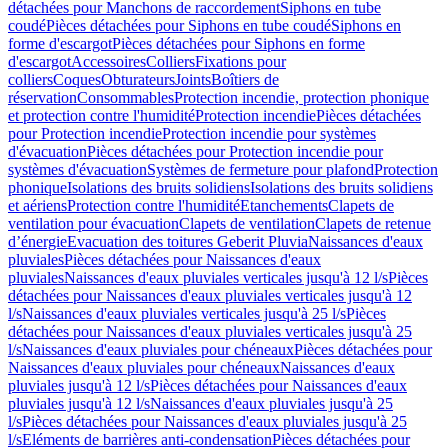
détachées pour Manchons de raccordement
Siphons en tube
coudé
Pièces détachées pour Siphons en tube coudé
Siphons en
forme d'escargot
Pièces détachées pour Siphons en forme
d'escargot
Accessoires
Colliers
Fixations pour
colliers
Coques
Obturateurs
Joints
Boîtiers de
réservation
Consommables
Protection incendie, protection phonique
et protection contre l'humidité
Protection incendie
Pièces détachées
pour Protection incendie
Protection incendie pour systèmes
d'évacuation
Pièces détachées pour Protection incendie pour
systèmes d'évacuation
Systèmes de fermeture pour plafond
Protection
phonique
Isolations des bruits solidiens
Isolations des bruits solidiens
et aériens
Protection contre l'humidité
Etanchements
Clapets de
ventilation pour évacuation
Clapets de ventilation
Clapets de retenue
d’énergie
Evacuation des toitures Geberit Pluvia
Naissances d'eaux
pluviales
Pièces détachées pour Naissances d'eaux
pluviales
Naissances d'eaux pluviales verticales jusqu'à 12 l/s
Pièces
détachées pour Naissances d'eaux pluviales verticales jusqu'à 12
l/s
Naissances d'eaux pluviales verticales jusqu'à 25 l/s
Pièces
détachées pour Naissances d'eaux pluviales verticales jusqu'à 25
l/s
Naissances d'eaux pluviales pour chéneaux
Pièces détachées pour
Naissances d'eaux pluviales pour chéneaux
Naissances d'eaux
pluviales jusqu'à 12 l/s
Pièces détachées pour Naissances d'eaux
pluviales jusqu'à 12 l/s
Naissances d'eaux pluviales jusqu'à 25
l/s
Pièces détachées pour Naissances d'eaux pluviales jusqu'à 25
l/s
Eléments de barrières anti-condensation
Pièces détachées pour