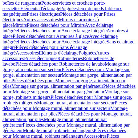
boîtes de rangement
Porte-serviettes et crochets porte-
serviettes
Eléments d'éclairage
Poignées
Jeux de pieds
Tableaux
magnétiques
Prises électriques
Pièces détachées pour Prises
électriques
Autres accessoires
Miroirs et armoires à
glace
Miroirs
Pièces détachées pour Miroirs
Avec éclairage
intégrée
Pièces détachées pour Avec éclairage intégrée
Armoires à
glace
Pièces détachées pour Armoires à glace
Avec éclairage
intégrée
Pièces détachées pour Avec éclairage intégrée
Sans éclairage
intégré
Pièces détachées pour Sans éclairage
intégré
Accessoires
Eléments d'éclairage
Poignées
Autres
accessoires
Prises électriques
Robinetteries
Robinetteries de
lavabo
Pièces détachées pour Robinetteries de lavabo
Montage sur
gorge, alimentation sur secteur
Pièces détachées pour Montage sur
gorge, alimentation sur secteur
Montage sur gorge, alimentation par
piles
Pièces détachées pour Montage sur gorge, alimentation par
piles
Montage sur gorge, alimentation par générateur
Pièces détachées
pour Montage sur gorge, alimentation par générateur
Montage sur
gorge, robinets mitigeurs
Pièces détachées pour Montage sur gorge,
robinets mitigeurs
Montage mural, alimentation sur secteur
Pièces
détachées pour Montage mural, alimentation sur secteur
Montage
mural, alimentation par piles
Pièces détachées pour Montage mural,
alimentation par piles
Montage mural, alimentation par
générateur
Pièces détachées pour Montage mural, alimentation par
générateur
Montage mural, robinets mélangeurs
Pièces détachées
pour Montage mural, robinets mélangeurs
Accessoires
Pièces