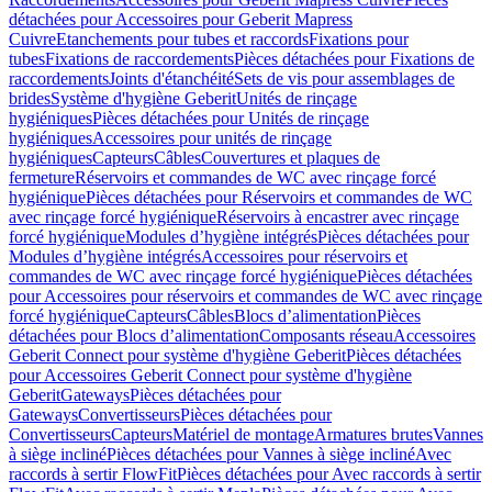
détachées pour Accessoires pour Geberit Mapress
Cuivre
Etanchements pour tubes et raccords
Fixations pour
tubes
Fixations de raccordements
Pièces détachées pour Fixations de
raccordements
Joints d'étanchéité
Sets de vis pour assemblages de
brides
Système d'hygiène Geberit
Unités de rinçage
hygiéniques
Pièces détachées pour Unités de rinçage
hygiéniques
Accessoires pour unités de rinçage
hygiéniques
Capteurs
Câbles
Couvertures et plaques de
fermeture
Réservoirs et commandes de WC avec rinçage forcé
hygiénique
Pièces détachées pour Réservoirs et commandes de WC
avec rinçage forcé hygiénique
Réservoirs à encastrer avec rinçage
forcé hygiénique
Modules d’hygiène intégrés
Pièces détachées pour
Modules d’hygiène intégrés
Accessoires pour réservoirs et
commandes de WC avec rinçage forcé hygiénique
Pièces détachées
pour Accessoires pour réservoirs et commandes de WC avec rinçage
forcé hygiénique
Capteurs
Câbles
Blocs d’alimentation
Pièces
détachées pour Blocs d’alimentation
Composants réseau
Accessoires
Geberit Connect pour système d'hygiène Geberit
Pièces détachées
pour Accessoires Geberit Connect pour système d'hygiène
Geberit
Gateways
Pièces détachées pour
Gateways
Convertisseurs
Pièces détachées pour
Convertisseurs
Capteurs
Matériel de montage
Armatures brutes
Vannes
à siège incliné
Pièces détachées pour Vannes à siège incliné
Avec
raccords à sertir FlowFit
Pièces détachées pour Avec raccords à sertir