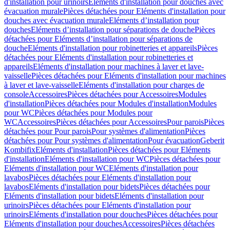
d'installation pour urinoirs
Eléments d'installation pour douches avec
évacuation murale
Pièces détachées pour Eléments d'installation pour
douches avec évacuation murale
Eléments d’installation pour
douches
Eléments d’installation pour séparations de douche
Pièces
détachées pour Eléments d’installation pour séparations de
douche
Eléments d'installation pour robinetteries et appareils
Pièces
détachées pour Eléments d'installation pour robinetteries et
appareils
Eléments d'installation pour machines à laver et lave-
vaisselle
Pièces détachées pour Eléments d'installation pour machines
à laver et lave-vaisselle
Eléments d'installation pour charges de
console
Accessoires
Pièces détachées pour Accessoires
Modules
d'installation
Pièces détachées pour Modules d'installation
Modules
pour WC
Pièces détachées pour Modules pour
WC
Accessoires
Pièces détachées pour Accessoires
Pour parois
Pièces
détachées pour Pour parois
Pour systèmes d'alimentation
Pièces
détachées pour Pour systèmes d'alimentation
Pour évacuation
Geberit
Kombifix
Eléments d'installation
Pièces détachées pour Eléments
d'installation
Eléments d'installation pour WC
Pièces détachées pour
Eléments d'installation pour WC
Eléments d'installation pour
lavabos
Pièces détachées pour Eléments d'installation pour
lavabos
Eléments d'installation pour bidets
Pièces détachées pour
Eléments d'installation pour bidets
Eléments d'installation pour
urinoirs
Pièces détachées pour Eléments d'installation pour
urinoirs
Eléments d'installation pour douches
Pièces détachées pour
Eléments d'installation pour douches
Accessoires
Pièces détachées