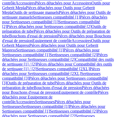
contrôle
Accessoires
Pièces détachées pour Accessoires
Outils pour
Geberit Mepla
Pièces détachées pour Outils pour Geberit
Mepla
Outils de sertissage manuels
Pièces détachées pour Outils de
sertissage manuels
Sertisseuses compatibilité [1]
Pièces détachées
pour Sertisseuses compatibilité [1]
Sertisseuses compatibilité
[2]
Pièces détachées pour Sertisseuses compatibilité [2]
Outils de
préparation de tube
Pièces détachées pour Outils de préparation de
tube
Bouchons d'essai de pression
Pièces détachées pour Bouchons
d'essai de pression
Equipement de contrôle
Accessoires
Outils pour
Geberit Mapress
Pièces détachées pour Outils pour Geberit
Mapress
Sertisseuses compatibilité [1]
Pièces détachées pour
Sertisseuses compatibilité [1]
Sertisseuses compatibilité [2]
Pièces
détachées pour Sertisseuses compatibilité [2]
Compatibilité des outils
de sertissage [1] / [2]
Pièces détachées pour Compatibilité des outils
de sertissage [1] / [2]
Sertisseuses compatibilité [2XL]
Pièces
détachées pour Sertisseuses compatibilité [2XL]
Sertisseuses
compatibilité [3]
Pièces détachées pour Sertisseuses compatibilité
[3]
Outils de préparation de tube
Pièces détachées pour Outils de
préparation de tube
Bouchons d'essai de pression
Pièces détachées
pour Bouchons d'essai de pression
Equipement de contrôle
Pièces
détachées pour Equipement de
contrôle
Accessoires
Sertisseuses
Pièces détachées pour
Sertisseuses
Sertisseuses compatibilité [1]
Pièces détachées pour
Sertisseuses compatibilité [1]
Sertisseuses compatibilité [2]
Pièces
détachées pour Sertisseuses compatibilité [2]
Sertisseuses