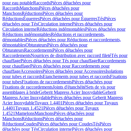
pour eau potable
Raccords
Pièces détachées pour
Raccords
Manchons
Pièces détachées pour
Manchons
Réductions
Pièces détachées pour
Réductions
Équerres
Pièces détachées pour Équerres
Tés
Pièces
détachées pour Tés
Circulation interne
Pièces détachées pour
Circulation interne
Réductions indémontables
Pièces détachées pour
Réductions indémontables
Réductions et raccordements,
démontables
Pièces détachées pour Réductions et raccordements,
démontables
Obturateurs
Pièces détachées pour
Obturateurs
Raccordements
Pièces détachées pour
Raccordements
Nourrices de distribution avec raccord fileté
Tés pour
chauffage
Pièces détachées pour Tés pour chauffage
Raccordements
pour chauffage
Pièces détachées pour Raccordements pour
chauffage
Accessoires
Pièces détachées pour Accessoires
Isolations
pour tubes et raccords
Etanchements pour tubes et raccords
Fixations
pour tubes
Fixations de raccordements
Pièces détachées pour
Fixations de raccordements
Joints d'étanchéité
Sets de vis pour
assemblages à bride
Geberit Mapress Acier Inoxydable
Geberit
Mapress Acier Inoxydable
Pièces détachées pour Geberit Mapress
Acier Inoxydable
Tuyaux 1.4401
Pièces détachées pour Tuyaux
1.4401
Tuyaux 1.4521
Pièces détachées pour Tuyaux
1.4521
Mamelons
Manchons
Pièces détachées pour
Manchons
Réductions
Pièces détachées pour
Réductions
Coudes
Pièces détachées pour Coudes
Tés
Pièces
détachées pour Tés
Circulation interne
Pièces détachées pour