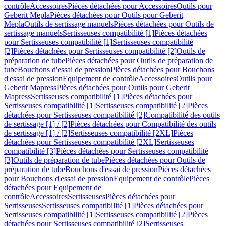
contrôle
Accessoires
Pièces détachées pour Accessoires
Outils pour
Geberit Mepla
Pièces détachées pour Outils pour Geberit
Mepla
Outils de sertissage manuels
Pièces détachées pour Outils de
sertissage manuels
Sertisseuses compatibilité [1]
Pièces détachées
pour Sertisseuses compatibilité [1]
Sertisseuses compatibilité
[2]
Pièces détachées pour Sertisseuses compatibilité [2]
Outils de
préparation de tube
Pièces détachées pour Outils de préparation de
tube
Bouchons d'essai de pression
Pièces détachées pour Bouchons
d'essai de pression
Equipement de contrôle
Accessoires
Outils pour
Geberit Mapress
Pièces détachées pour Outils pour Geberit
Mapress
Sertisseuses compatibilité [1]
Pièces détachées pour
Sertisseuses compatibilité [1]
Sertisseuses compatibilité [2]
Pièces
détachées pour Sertisseuses compatibilité [2]
Compatibilité des outils
de sertissage [1] / [2]
Pièces détachées pour Compatibilité des outils
de sertissage [1] / [2]
Sertisseuses compatibilité [2XL]
Pièces
détachées pour Sertisseuses compatibilité [2XL]
Sertisseuses
compatibilité [3]
Pièces détachées pour Sertisseuses compatibilité
[3]
Outils de préparation de tube
Pièces détachées pour Outils de
préparation de tube
Bouchons d'essai de pression
Pièces détachées
pour Bouchons d'essai de pression
Equipement de contrôle
Pièces
détachées pour Equipement de
contrôle
Accessoires
Sertisseuses
Pièces détachées pour
Sertisseuses
Sertisseuses compatibilité [1]
Pièces détachées pour
Sertisseuses compatibilité [1]
Sertisseuses compatibilité [2]
Pièces
détachées pour Sertisseuses compatibilité [2]
Sertisseuses