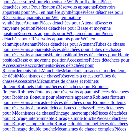
pour Accessoires
Pour eléments de WC
Pour fixations
Pièces
détachées pour Pour fixations
Réservoirs apparents
Réservoirs
apparents pour WC, en matière synthétique
Pièces détachées pour
Réservoirs apparents pour WC, en matière
synthétique
Attenant
Pièces détachées pour Attenant
Basse et
moyenne position
Pièces détachées pour Basse et moyenne
position
Réservoirs apparents pour WC, en céramique
Pièces
détachées pour Réservoirs apparents pour WC, en
céramique
Attenant
Pièces détachées pour Attenant
Tubes de chasse
pour réservoirs apparents
Pièces détachées pour Tubes de chasse
pour réservoirs apparents
Haute position
Pièces détachées pour Haute
position
Basse et moyenne position
Accessoires
Pièces détachées pour
Accessoires
Raccordements
Pièces détachées pour
Raccordements
Joints
Manchettes
Mamelons, rosaces et modérateurs
de débit
Mécanismes de chasse
Réservoirs à encastrer
Tubes de
chasse
Accessoires
Mécanismes de chasse et robinets
flotteurs
Robinets flotteurs
Pièces détachées pour Robinets
flotteurs
Robinets flotteurs pour réservoirs apparents
Pièces détachées
pour Robinets flotteurs pour réservoirs apparents
Robinets flotteurs
pour réservoirs à encastrer
Pièces détachées pour Robinets flotteurs
pour réservoirs à encastrer
Mécanismes de chasse
Pièces détachées
pour Mécanismes de chasse
Rinçage interrompable
Pièces détachées
pour Rinçage interrompable
Rinçage simple touche
Pièces détachées
pour Rinçage simple touche
Rinçage double touche
Pièces détachées
pour Rinçage double touche
Mécanismes de chasse complets
Pièces