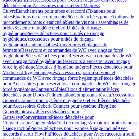
détachées pour Accessoires pour Geberit Mapress
Cuivre
Etanchements pour tubes et raccords
Fixations pour
tubes
Fixations de raccordements
Pièces détachées pour Fixations de
raccordements
Joints d'étanchéité
Sets de vis pour assemblages de
brides
Système d'hygiène Geberit
Unités de rinçage
hygiéniques
Pièces détachées pour Unités de rinçage
hygiéniques
Accessoires pour unités de rinçage
hygiéniques
Capteurs
Câbles
Couvertures et plaques de
fermeture
Réservoirs et commandes de WC avec rinçage forcé
hygiénique
Pièces détachées pour Réservoirs et commandes de WC
avec rinçage forcé hygiénique
Réservoirs à encastrer avec rinçage
forcé hygiénique
Modules d’hygiène intégrés
Pièces détachées pour
Modules d’hygiène intégrés
Accessoires pour réservoirs et
commandes de WC avec rinçage forcé hygiénique
Pièces détachées
pour Accessoires pour réservoirs et commandes de WC avec rinçage
forcé hygiénique
Capteurs
Câbles
Blocs d’alimentation
Pièces
détachées pour Blocs d’alimentation
Composants réseau
Accessoires
Geberit Connect pour système d'hygiène Geberit
Pièces détachées
pour Accessoires Geberit Connect pour système d'hygiène
Geberit
Gateways
Pièces détachées pour
Gateways
Convertisseurs
Pièces détachées pour
Convertisseurs
Capteurs
Matériel de montage
Armatures brutes
Vannes
à siège incliné
Pièces détachées pour Vannes à siège incliné
Avec
raccords à sertir FlowFit
Pièces détachées pour Avec raccords à sertir