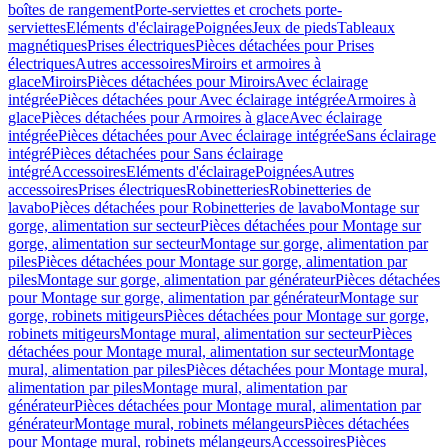
boîtes de rangement
Porte-serviettes et crochets porte-
serviettes
Eléments d'éclairage
Poignées
Jeux de pieds
Tableaux
magnétiques
Prises électriques
Pièces détachées pour Prises
électriques
Autres accessoires
Miroirs et armoires à
glace
Miroirs
Pièces détachées pour Miroirs
Avec éclairage
intégrée
Pièces détachées pour Avec éclairage intégrée
Armoires à
glace
Pièces détachées pour Armoires à glace
Avec éclairage
intégrée
Pièces détachées pour Avec éclairage intégrée
Sans éclairage
intégré
Pièces détachées pour Sans éclairage
intégré
Accessoires
Eléments d'éclairage
Poignées
Autres
accessoires
Prises électriques
Robinetteries
Robinetteries de
lavabo
Pièces détachées pour Robinetteries de lavabo
Montage sur
gorge, alimentation sur secteur
Pièces détachées pour Montage sur
gorge, alimentation sur secteur
Montage sur gorge, alimentation par
piles
Pièces détachées pour Montage sur gorge, alimentation par
piles
Montage sur gorge, alimentation par générateur
Pièces détachées
pour Montage sur gorge, alimentation par générateur
Montage sur
gorge, robinets mitigeurs
Pièces détachées pour Montage sur gorge,
robinets mitigeurs
Montage mural, alimentation sur secteur
Pièces
détachées pour Montage mural, alimentation sur secteur
Montage
mural, alimentation par piles
Pièces détachées pour Montage mural,
alimentation par piles
Montage mural, alimentation par
générateur
Pièces détachées pour Montage mural, alimentation par
générateur
Montage mural, robinets mélangeurs
Pièces détachées
pour Montage mural, robinets mélangeurs
Accessoires
Pièces