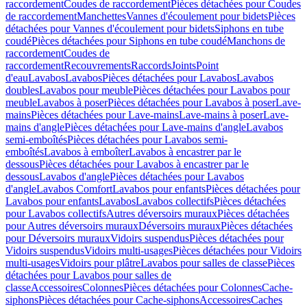
raccordement
Coudes de raccordement
Pièces détachées pour Coudes
de raccordement
Manchettes
Vannes d'écoulement pour bidets
Pièces
détachées pour Vannes d'écoulement pour bidets
Siphons en tube
coudé
Pièces détachées pour Siphons en tube coudé
Manchons de
raccordement
Coudes de
raccordement
Recouvrements
Raccords
Joints
Point
d'eau
Lavabos
Lavabos
Pièces détachées pour Lavabos
Lavabos
doubles
Lavabos pour meuble
Pièces détachées pour Lavabos pour
meuble
Lavabos à poser
Pièces détachées pour Lavabos à poser
Lave-
mains
Pièces détachées pour Lave-mains
Lave-mains à poser
Lave-
mains d'angle
Pièces détachées pour Lave-mains d'angle
Lavabos
semi-emboîtés
Pièces détachées pour Lavabos semi-
emboîtés
Lavabos à emboîter
Lavabos à encastrer par le
dessous
Pièces détachées pour Lavabos à encastrer par le
dessous
Lavabos d'angle
Pièces détachées pour Lavabos
d'angle
Lavabos Comfort
Lavabos pour enfants
Pièces détachées pour
Lavabos pour enfants
Lavabos
Lavabos collectifs
Pièces détachées
pour Lavabos collectifs
Autres déversoirs muraux
Pièces détachées
pour Autres déversoirs muraux
Déversoirs muraux
Pièces détachées
pour Déversoirs muraux
Vidoirs suspendus
Pièces détachées pour
Vidoirs suspendus
Vidoirs multi-usages
Pièces détachées pour Vidoirs
multi-usages
Vidoirs pour plâtre
Lavabos pour salles de classe
Pièces
détachées pour Lavabos pour salles de
classe
Accessoires
Colonnes
Pièces détachées pour Colonnes
Cache-
siphons
Pièces détachées pour Cache-siphons
Accessoires
Caches