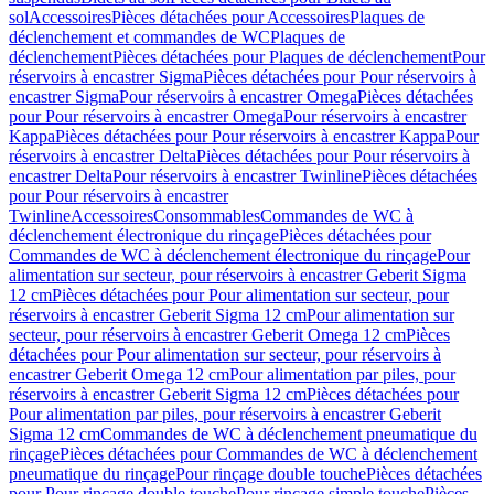
sol
Accessoires
Pièces détachées pour Accessoires
Plaques de
déclenchement et commandes de WC
Plaques de
déclenchement
Pièces détachées pour Plaques de déclenchement
Pour
réservoirs à encastrer Sigma
Pièces détachées pour Pour réservoirs à
encastrer Sigma
Pour réservoirs à encastrer Omega
Pièces détachées
pour Pour réservoirs à encastrer Omega
Pour réservoirs à encastrer
Kappa
Pièces détachées pour Pour réservoirs à encastrer Kappa
Pour
réservoirs à encastrer Delta
Pièces détachées pour Pour réservoirs à
encastrer Delta
Pour réservoirs à encastrer Twinline
Pièces détachées
pour Pour réservoirs à encastrer
Twinline
Accessoires
Consommables
Commandes de WC à
déclenchement électronique du rinçage
Pièces détachées pour
Commandes de WC à déclenchement électronique du rinçage
Pour
alimentation sur secteur, pour réservoirs à encastrer Geberit Sigma
12 cm
Pièces détachées pour Pour alimentation sur secteur, pour
réservoirs à encastrer Geberit Sigma 12 cm
Pour alimentation sur
secteur, pour réservoirs à encastrer Geberit Omega 12 cm
Pièces
détachées pour Pour alimentation sur secteur, pour réservoirs à
encastrer Geberit Omega 12 cm
Pour alimentation par piles, pour
réservoirs à encastrer Geberit Sigma 12 cm
Pièces détachées pour
Pour alimentation par piles, pour réservoirs à encastrer Geberit
Sigma 12 cm
Commandes de WC à déclenchement pneumatique du
rinçage
Pièces détachées pour Commandes de WC à déclenchement
pneumatique du rinçage
Pour rinçage double touche
Pièces détachées
pour Pour rinçage double touche
Pour rinçage simple touche
Pièces