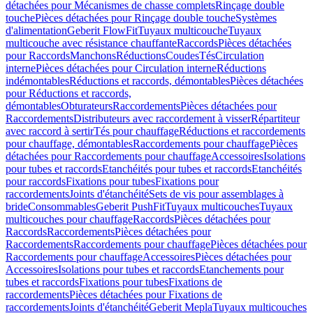
détachées pour Mécanismes de chasse complets
Rinçage double
touche
Pièces détachées pour Rinçage double touche
Systèmes
d'alimentation
Geberit FlowFit
Tuyaux multicouche
Tuyaux
multicouche avec résistance chauffante
Raccords
Pièces détachées
pour Raccords
Manchons
Réductions
Coudes
Tés
Circulation
interne
Pièces détachées pour Circulation interne
Réductions
indémontables
Réductions et raccords, démontables
Pièces détachées
pour Réductions et raccords,
démontables
Obturateurs
Raccordements
Pièces détachées pour
Raccordements
Distributeurs avec raccordement à visser
Répartiteur
avec raccord à sertir
Tés pour chauffage
Réductions et raccordements
pour chauffage, démontables
Raccordements pour chauffage
Pièces
détachées pour Raccordements pour chauffage
Accessoires
Isolations
pour tubes et raccords
Etanchéités pour tubes et raccords
Etanchéités
pour raccords
Fixations pour tubes
Fixations pour
raccordements
Joints d'étanchéité
Sets de vis pour assemblages à
bride
Consommables
Geberit PushFit
Tuyaux multicouches
Tuyaux
multicouches pour chauffage
Raccords
Pièces détachées pour
Raccords
Raccordements
Pièces détachées pour
Raccordements
Raccordements pour chauffage
Pièces détachées pour
Raccordements pour chauffage
Accessoires
Pièces détachées pour
Accessoires
Isolations pour tubes et raccords
Etanchements pour
tubes et raccords
Fixations pour tubes
Fixations de
raccordements
Pièces détachées pour Fixations de
raccordements
Joints d'étanchéité
Geberit Mepla
Tuyaux multicouches