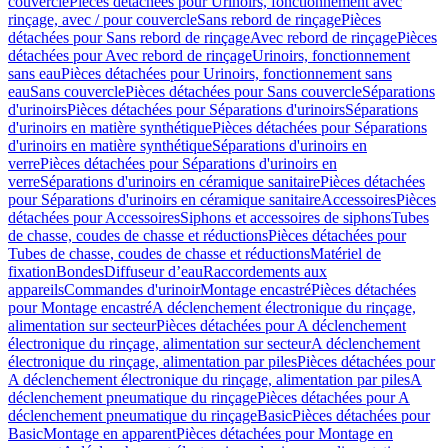
couvercle
Pièces détachées pour Urinoirs, fonctionnement avec
rinçage, avec / pour couvercle
Sans rebord de rinçage
Pièces
détachées pour Sans rebord de rinçage
Avec rebord de rinçage
Pièces
détachées pour Avec rebord de rinçage
Urinoirs, fonctionnement
sans eau
Pièces détachées pour Urinoirs, fonctionnement sans
eau
Sans couvercle
Pièces détachées pour Sans couvercle
Séparations
d'urinoirs
Pièces détachées pour Séparations d'urinoirs
Séparations
d'urinoirs en matière synthétique
Pièces détachées pour Séparations
d'urinoirs en matière synthétique
Séparations d'urinoirs en
verre
Pièces détachées pour Séparations d'urinoirs en
verre
Séparations d'urinoirs en céramique sanitaire
Pièces détachées
pour Séparations d'urinoirs en céramique sanitaire
Accessoires
Pièces
détachées pour Accessoires
Siphons et accessoires de siphons
Tubes
de chasse, coudes de chasse et réductions
Pièces détachées pour
Tubes de chasse, coudes de chasse et réductions
Matériel de
fixation
Bondes
Diffuseur d’eau
Raccordements aux
appareils
Commandes d'urinoir
Montage encastré
Pièces détachées
pour Montage encastré
A déclenchement électronique du rinçage,
alimentation sur secteur
Pièces détachées pour A déclenchement
électronique du rinçage, alimentation sur secteur
A déclenchement
électronique du rinçage, alimentation par piles
Pièces détachées pour
A déclenchement électronique du rinçage, alimentation par piles
A
déclenchement pneumatique du rinçage
Pièces détachées pour A
déclenchement pneumatique du rinçage
Basic
Pièces détachées pour
Basic
Montage en apparent
Pièces détachées pour Montage en