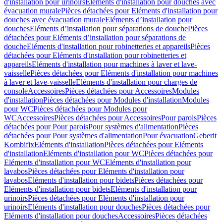
d'installation pour urinoirs
Eléments d'installation pour douches avec
évacuation murale
Pièces détachées pour Eléments d'installation pour
douches avec évacuation murale
Eléments d’installation pour
douches
Eléments d’installation pour séparations de douche
Pièces
détachées pour Eléments d’installation pour séparations de
douche
Eléments d'installation pour robinetteries et appareils
Pièces
détachées pour Eléments d'installation pour robinetteries et
appareils
Eléments d'installation pour machines à laver et lave-
vaisselle
Pièces détachées pour Eléments d'installation pour machines
à laver et lave-vaisselle
Eléments d'installation pour charges de
console
Accessoires
Pièces détachées pour Accessoires
Modules
d'installation
Pièces détachées pour Modules d'installation
Modules
pour WC
Pièces détachées pour Modules pour
WC
Accessoires
Pièces détachées pour Accessoires
Pour parois
Pièces
détachées pour Pour parois
Pour systèmes d'alimentation
Pièces
détachées pour Pour systèmes d'alimentation
Pour évacuation
Geberit
Kombifix
Eléments d'installation
Pièces détachées pour Eléments
d'installation
Eléments d'installation pour WC
Pièces détachées pour
Eléments d'installation pour WC
Eléments d'installation pour
lavabos
Pièces détachées pour Eléments d'installation pour
lavabos
Eléments d'installation pour bidets
Pièces détachées pour
Eléments d'installation pour bidets
Eléments d'installation pour
urinoirs
Pièces détachées pour Eléments d'installation pour
urinoirs
Eléments d'installation pour douches
Pièces détachées pour
Eléments d'installation pour douches
Accessoires
Pièces détachées