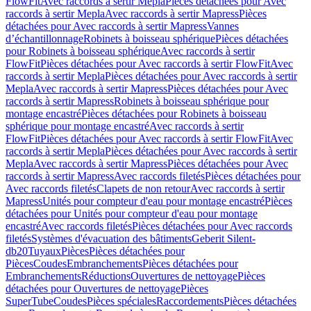
FlowFit
Avec raccords à sertir Mepla
Pièces détachées pour Avec
raccords à sertir Mepla
Avec raccords à sertir Mapress
Pièces
détachées pour Avec raccords à sertir Mapress
Vannes
d’échantillonnage
Robinets à boisseau sphérique
Pièces détachées
pour Robinets à boisseau sphérique
Avec raccords à sertir
FlowFit
Pièces détachées pour Avec raccords à sertir FlowFit
Avec
raccords à sertir Mepla
Pièces détachées pour Avec raccords à sertir
Mepla
Avec raccords à sertir Mapress
Pièces détachées pour Avec
raccords à sertir Mapress
Robinets à boisseau sphérique pour
montage encastré
Pièces détachées pour Robinets à boisseau
sphérique pour montage encastré
Avec raccords à sertir
FlowFit
Pièces détachées pour Avec raccords à sertir FlowFit
Avec
raccords à sertir Mepla
Pièces détachées pour Avec raccords à sertir
Mepla
Avec raccords à sertir Mapress
Pièces détachées pour Avec
raccords à sertir Mapress
Avec raccords filetés
Pièces détachées pour
Avec raccords filetés
Clapets de non retour
Avec raccords à sertir
Mapress
Unités pour compteur d'eau pour montage encastré
Pièces
détachées pour Unités pour compteur d'eau pour montage
encastré
Avec raccords filetés
Pièces détachées pour Avec raccords
filetés
Systèmes d'évacuation des bâtiments
Geberit Silent-
db20
Tuyaux
Pièces
Pièces détachées pour
Pièces
Coudes
Embranchements
Pièces détachées pour
Embranchements
Réductions
Ouvertures de nettoyage
Pièces
détachées pour Ouvertures de nettoyage
Pièces
SuperTube
Coudes
Pièces spéciales
Raccordements
Pièces détachées