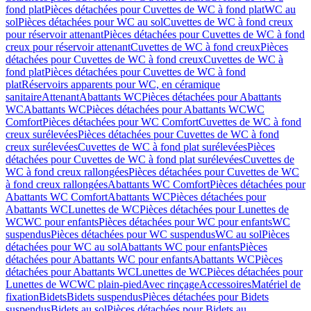
fond plat
Pièces détachées pour Cuvettes de WC à fond plat
WC au
sol
Pièces détachées pour WC au sol
Cuvettes de WC à fond creux
pour réservoir attenant
Pièces détachées pour Cuvettes de WC à fond
creux pour réservoir attenant
Cuvettes de WC à fond creux
Pièces
détachées pour Cuvettes de WC à fond creux
Cuvettes de WC à
fond plat
Pièces détachées pour Cuvettes de WC à fond
plat
Réservoirs apparents pour WC, en céramique
sanitaire
Attenant
Abattants WC
Pièces détachées pour Abattants
WC
Abattants WC
Pièces détachées pour Abattants WC
WC
Comfort
Pièces détachées pour WC Comfort
Cuvettes de WC à fond
creux surélevées
Pièces détachées pour Cuvettes de WC à fond
creux surélevées
Cuvettes de WC à fond plat surélevées
Pièces
détachées pour Cuvettes de WC à fond plat surélevées
Cuvettes de
WC à fond creux rallongées
Pièces détachées pour Cuvettes de WC
à fond creux rallongées
Abattants WC Comfort
Pièces détachées pour
Abattants WC Comfort
Abattants WC
Pièces détachées pour
Abattants WC
Lunettes de WC
Pièces détachées pour Lunettes de
WC
WC pour enfants
Pièces détachées pour WC pour enfants
WC
suspendus
Pièces détachées pour WC suspendus
WC au sol
Pièces
détachées pour WC au sol
Abattants WC pour enfants
Pièces
détachées pour Abattants WC pour enfants
Abattants WC
Pièces
détachées pour Abattants WC
Lunettes de WC
Pièces détachées pour
Lunettes de WC
WC plain-pied
Avec rinçage
Accessoires
Matériel de
fixation
Bidets
Bidets suspendus
Pièces détachées pour Bidets
suspendus
Bidets au sol
Pièces détachées pour Bidets au