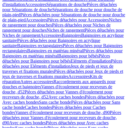
d'installation
Accessoires
Séparations de douche
Pièces détachées
pour Séparations de douche
Séparations de douche pour douche de
plain-pied
Pièces détachées pour Séparations de douche pour douche
de plain-pied
Accessoires
Pièces détachées pour Accessoires
Niches
de rangement pour douches
Pièces détachées pour Niches de
rangement pour douches
Niches de rangement
Pièces détachées pour
Niches de rangement
Accessoires
Baignoires
Baignoires en acrylique
sanitaire
Pièces détachées pour Baignoires en acrylique
sanitaire
Baignoires rectangulaires
Pièces détachées pour Baignoires
rectangulaires
Baignoires en matériau minéral
Pièces détachées pour
Baignoires en matériau minéral
Baignoires pour bébés
Pièces
détachées pour Baignoires pour bébés
Eléments d'installation
Pièces
détachées pour Eléments d'installation
Jeux de pieds et jeux de
traverses et fixations murales
Pièces détachées pour Jeux de pieds et
jeux de traverses et fixations murales
Accessoires
Kits de
réparation
Autres accessoires
Raccordements aux appareils pour
douches et baignoires
Vannes d'écoulement pour receveurs de
douche, d52
Pièces détachées pour Vannes d'écoulement pour
receveurs de douche, d52
Avec caches bondes
Pièces détachées pour
Avec caches bondes
Sans cache bonde
Pièces détachées pour Sans
cache bonde
Caches bondes
Pièces détachées pour Caches
bondes
Vannes d'écoulement pour receveurs de douche, d90
Pièces
détachées pour Vannes d'écoulement pour receveurs de douche,
d90
Avec caches bondes
Pièces détachées pour Avec caches
bondes
Sans cache bonde
Pièces détachées pour Sans cache