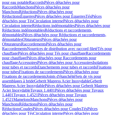
pour eau potable
Raccords
Pièces détachées pour
Raccords
Manchons
Pièces détachées pour
Manchons
Réductions
Pièces détachées pour
Réductions
Équerres
Pièces détachées pour Équerres
Tés
Pièces
détachées pour Tés
Circulation interne
Pièces détachées pour
Circulation interne
Réductions indémontables
Pièces détachées pour
Réductions indémontables
Réductions et raccordements,
démontables
Pièces détachées pour Réductions et raccordements,
démontables
Obturateurs
Pièces détachées pour
Obturateurs
Raccordements
Pièces détachées pour
Raccordements
Nourrices de distribution avec raccord fileté
Tés pour
chauffage
Pièces détachées pour Tés pour chauffage
Raccordements
pour chauffage
Pièces détachées pour Raccordements pour
chauffage
Accessoires
Pièces détachées pour Accessoires
Isolations
pour tubes et raccords
Etanchements pour tubes et raccords
Fixations
pour tubes
Fixations de raccordements
Pièces détachées pour
Fixations de raccordements
Joints d'étanchéité
Sets de vis pour
assemblages à bride
Geberit Mapress Acier Inoxydable
Geberit
Mapress Acier Inoxydable
Pièces détachées pour Geberit Mapress
Acier Inoxydable
Tuyaux 1.4401
Pièces détachées pour Tuyaux
1.4401
Tuyaux 1.4521
Pièces détachées pour Tuyaux
1.4521
Mamelons
Manchons
Pièces détachées pour
Manchons
Réductions
Pièces détachées pour
Réductions
Coudes
Pièces détachées pour Coudes
Tés
Pièces
détachées pour Tés
Circulation interne
Pièces détachées pour