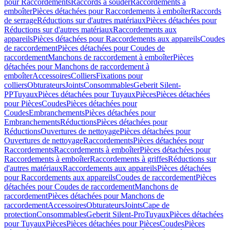
pour Raccordements
Raccords à souder
Raccordements à
emboîter
Pièces détachées pour Raccordements à emboîter
Raccords
de serrage
Réductions sur d'autres matériaux
Pièces détachées pour
Réductions sur d'autres matériaux
Raccordements aux
appareils
Pièces détachées pour Raccordements aux appareils
Coudes
de raccordement
Pièces détachées pour Coudes de
raccordement
Manchons de raccordement à emboîter
Pièces
détachées pour Manchons de raccordement à
emboîter
Accessoires
Colliers
Fixations pour
colliers
Obturateurs
Joints
Consommables
Geberit Silent-
PP
Tuyaux
Pièces détachées pour Tuyaux
Pièces
Pièces détachées
pour Pièces
Coudes
Pièces détachées pour
Coudes
Embranchements
Pièces détachées pour
Embranchements
Réductions
Pièces détachées pour
Réductions
Ouvertures de nettoyage
Pièces détachées pour
Ouvertures de nettoyage
Raccordements
Pièces détachées pour
Raccordements
Raccordements à emboîter
Pièces détachées pour
Raccordements à emboîter
Raccordements à griffes
Réductions sur
d'autres matériaux
Raccordements aux appareils
Pièces détachées
pour Raccordements aux appareils
Coudes de raccordement
Pièces
détachées pour Coudes de raccordement
Manchons de
raccordement
Pièces détachées pour Manchons de
raccordement
Accessoires
Obturateurs
Joints
Cape de
protection
Consommables
Geberit Silent-Pro
Tuyaux
Pièces détachées
pour Tuyaux
Pièces
Pièces détachées pour Pièces
Coudes
Pièces