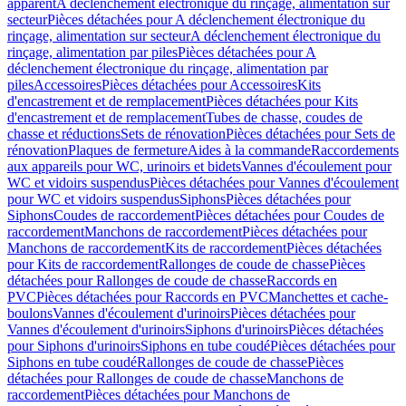
apparent
A déclenchement électronique du rinçage, alimentation sur
secteur
Pièces détachées pour A déclenchement électronique du
rinçage, alimentation sur secteur
A déclenchement électronique du
rinçage, alimentation par piles
Pièces détachées pour A
déclenchement électronique du rinçage, alimentation par
piles
Accessoires
Pièces détachées pour Accessoires
Kits
d'encastrement et de remplacement
Pièces détachées pour Kits
d'encastrement et de remplacement
Tubes de chasse, coudes de
chasse et réductions
Sets de rénovation
Pièces détachées pour Sets de
rénovation
Plaques de fermeture
Aides à la commande
Raccordements
aux appareils pour WC, urinoirs et bidets
Vannes d'écoulement pour
WC et vidoirs suspendus
Pièces détachées pour Vannes d'écoulement
pour WC et vidoirs suspendus
Siphons
Pièces détachées pour
Siphons
Coudes de raccordement
Pièces détachées pour Coudes de
raccordement
Manchons de raccordement
Pièces détachées pour
Manchons de raccordement
Kits de raccordement
Pièces détachées
pour Kits de raccordement
Rallonges de coude de chasse
Pièces
détachées pour Rallonges de coude de chasse
Raccords en
PVC
Pièces détachées pour Raccords en PVC
Manchettes et cache-
boulons
Vannes d'écoulement d'urinoirs
Pièces détachées pour
Vannes d'écoulement d'urinoirs
Siphons d'urinoirs
Pièces détachées
pour Siphons d'urinoirs
Siphons en tube coudé
Pièces détachées pour
Siphons en tube coudé
Rallonges de coude de chasse
Pièces
détachées pour Rallonges de coude de chasse
Manchons de
raccordement
Pièces détachées pour Manchons de