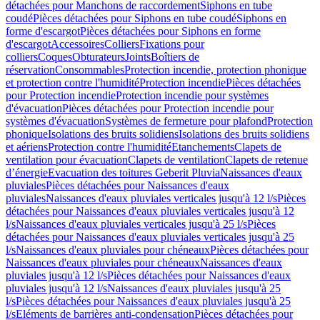
détachées pour Manchons de raccordement
Siphons en tube
coudé
Pièces détachées pour Siphons en tube coudé
Siphons en
forme d'escargot
Pièces détachées pour Siphons en forme
d'escargot
Accessoires
Colliers
Fixations pour
colliers
Coques
Obturateurs
Joints
Boîtiers de
réservation
Consommables
Protection incendie, protection phonique
et protection contre l'humidité
Protection incendie
Pièces détachées
pour Protection incendie
Protection incendie pour systèmes
d'évacuation
Pièces détachées pour Protection incendie pour
systèmes d'évacuation
Systèmes de fermeture pour plafond
Protection
phonique
Isolations des bruits solidiens
Isolations des bruits solidiens
et aériens
Protection contre l'humidité
Etanchements
Clapets de
ventilation pour évacuation
Clapets de ventilation
Clapets de retenue
d’énergie
Evacuation des toitures Geberit Pluvia
Naissances d'eaux
pluviales
Pièces détachées pour Naissances d'eaux
pluviales
Naissances d'eaux pluviales verticales jusqu'à 12 l/s
Pièces
détachées pour Naissances d'eaux pluviales verticales jusqu'à 12
l/s
Naissances d'eaux pluviales verticales jusqu'à 25 l/s
Pièces
détachées pour Naissances d'eaux pluviales verticales jusqu'à 25
l/s
Naissances d'eaux pluviales pour chéneaux
Pièces détachées pour
Naissances d'eaux pluviales pour chéneaux
Naissances d'eaux
pluviales jusqu'à 12 l/s
Pièces détachées pour Naissances d'eaux
pluviales jusqu'à 12 l/s
Naissances d'eaux pluviales jusqu'à 25
l/s
Pièces détachées pour Naissances d'eaux pluviales jusqu'à 25
l/s
Eléments de barrières anti-condensation
Pièces détachées pour