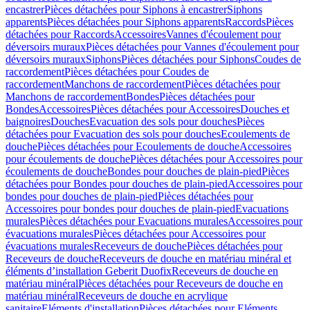
encastrer
Pièces détachées pour Siphons à encastrer
Siphons
apparents
Pièces détachées pour Siphons apparents
Raccords
Pièces
détachées pour Raccords
Accessoires
Vannes d'écoulement pour
déversoirs muraux
Pièces détachées pour Vannes d'écoulement pour
déversoirs muraux
Siphons
Pièces détachées pour Siphons
Coudes de
raccordement
Pièces détachées pour Coudes de
raccordement
Manchons de raccordement
Pièces détachées pour
Manchons de raccordement
Bondes
Pièces détachées pour
Bondes
Accessoires
Pièces détachées pour Accessoires
Douches et
baignoires
Douches
Evacuation des sols pour douches
Pièces
détachées pour Evacuation des sols pour douches
Ecoulements de
douche
Pièces détachées pour Ecoulements de douche
Accessoires
pour écoulements de douche
Pièces détachées pour Accessoires pour
écoulements de douche
Bondes pour douches de plain-pied
Pièces
détachées pour Bondes pour douches de plain-pied
Accessoires pour
bondes pour douches de plain-pied
Pièces détachées pour
Accessoires pour bondes pour douches de plain-pied
Evacuations
murales
Pièces détachées pour Evacuations murales
Accessoires pour
évacuations murales
Pièces détachées pour Accessoires pour
évacuations murales
Receveurs de douche
Pièces détachées pour
Receveurs de douche
Receveurs de douche en matériau minéral et
éléments d’installation Geberit Duofix
Receveurs de douche en
matériau minéral
Pièces détachées pour Receveurs de douche en
matériau minéral
Receveurs de douche en acrylique
sanitaire
Eléments d'installation
Pièces détachées pour Eléments