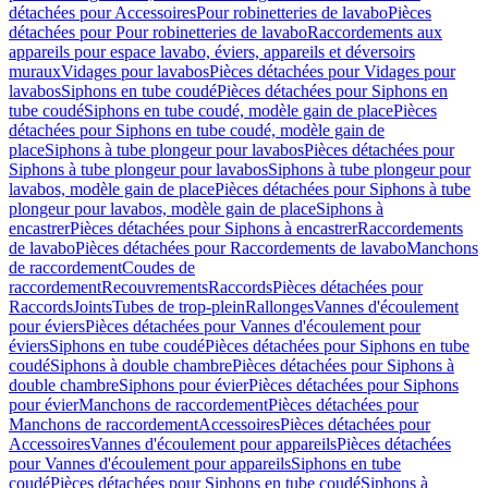
détachées pour Accessoires
Pour robinetteries de lavabo
Pièces
détachées pour Pour robinetteries de lavabo
Raccordements aux
appareils pour espace lavabo, éviers, appareils et déversoirs
muraux
Vidages pour lavabos
Pièces détachées pour Vidages pour
lavabos
Siphons en tube coudé
Pièces détachées pour Siphons en
tube coudé
Siphons en tube coudé, modèle gain de place
Pièces
détachées pour Siphons en tube coudé, modèle gain de
place
Siphons à tube plongeur pour lavabos
Pièces détachées pour
Siphons à tube plongeur pour lavabos
Siphons à tube plongeur pour
lavabos, modèle gain de place
Pièces détachées pour Siphons à tube
plongeur pour lavabos, modèle gain de place
Siphons à
encastrer
Pièces détachées pour Siphons à encastrer
Raccordements
de lavabo
Pièces détachées pour Raccordements de lavabo
Manchons
de raccordement
Coudes de
raccordement
Recouvrements
Raccords
Pièces détachées pour
Raccords
Joints
Tubes de trop-plein
Rallonges
Vannes d'écoulement
pour éviers
Pièces détachées pour Vannes d'écoulement pour
éviers
Siphons en tube coudé
Pièces détachées pour Siphons en tube
coudé
Siphons à double chambre
Pièces détachées pour Siphons à
double chambre
Siphons pour évier
Pièces détachées pour Siphons
pour évier
Manchons de raccordement
Pièces détachées pour
Manchons de raccordement
Accessoires
Pièces détachées pour
Accessoires
Vannes d'écoulement pour appareils
Pièces détachées
pour Vannes d'écoulement pour appareils
Siphons en tube
coudé
Pièces détachées pour Siphons en tube coudé
Siphons à