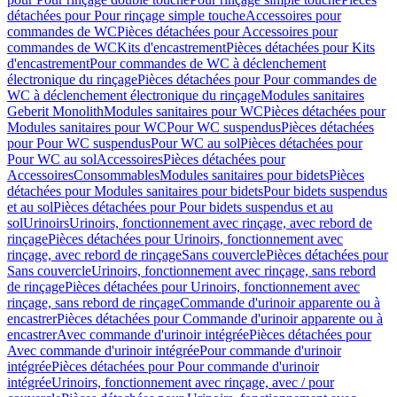
détachées pour Pour rinçage simple touche
Accessoires pour
commandes de WC
Pièces détachées pour Accessoires pour
commandes de WC
Kits d'encastrement
Pièces détachées pour Kits
d'encastrement
Pour commandes de WC à déclenchement
électronique du rinçage
Pièces détachées pour Pour commandes de
WC à déclenchement électronique du rinçage
Modules sanitaires
Geberit Monolith
Modules sanitaires pour WC
Pièces détachées pour
Modules sanitaires pour WC
Pour WC suspendus
Pièces détachées
pour Pour WC suspendus
Pour WC au sol
Pièces détachées pour
Pour WC au sol
Accessoires
Pièces détachées pour
Accessoires
Consommables
Modules sanitaires pour bidets
Pièces
détachées pour Modules sanitaires pour bidets
Pour bidets suspendus
et au sol
Pièces détachées pour Pour bidets suspendus et au
sol
Urinoirs
Urinoirs, fonctionnement avec rinçage, avec rebord de
rinçage
Pièces détachées pour Urinoirs, fonctionnement avec
rinçage, avec rebord de rinçage
Sans couvercle
Pièces détachées pour
Sans couvercle
Urinoirs, fonctionnement avec rinçage, sans rebord
de rinçage
Pièces détachées pour Urinoirs, fonctionnement avec
rinçage, sans rebord de rinçage
Commande d'urinoir apparente ou à
encastrer
Pièces détachées pour Commande d'urinoir apparente ou à
encastrer
Avec commande d'urinoir intégrée
Pièces détachées pour
Avec commande d'urinoir intégrée
Pour commande d'urinoir
intégrée
Pièces détachées pour Pour commande d'urinoir
intégrée
Urinoirs, fonctionnement avec rinçage, avec / pour