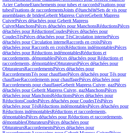
Acier Carbone
Etanchements pour tubes et raccords
Fixations pour
tubes
Fixations de raccordements
Joints d'étanchéité
Sets de vis pour
assemblages de brides
Geberit Mapress Cuivre
Geberit Mapress
Cuivre
Pièces détachées pour Geberit Mapress
Cuivre
Manchons
Pièces détachées pour Manchons
Réductions
Pièces
détachées pour Réductions
Coudes
Pièces détachées pour
Coudes
Tés
Pièces détachées pour Tés
Circulation interne
Pièces
détachées pour Circulation interne
Raccords en croix
Pièces
détachées pour Raccords en croix
Réductions indémontables
Pièces
détachées pour Réductions indémontables
Réductions et
raccordements, démontables
Pièces détachées pour Réductions et
raccordements, démontables
Obturateurs
Pièces détachées pour
Obturateurs
Raccordements
Pièces détachées pour
Raccordements
Tés pour chauffage
Pièces détachées pour Tés pour
chauffage
Raccordements pour chauffage
Pièces détachées pour
Raccordements pour chauffage
Geberit Mapress Cuivre, gaz
Pièces
détachées pour Geberit Mapress Cuivre, gaz
Manchons
Pièces
détachées pour Manchons
Réductions
Pièces détachées pour
Réductions
Coudes
Pièces détachées pour Coudes
Tés
Pièces
détachées pour Tés
Réductions indémontables
Pièces détachées pour
Réductions indémontables
Réductions et raccordements,
démontables
Pièces détachées pour Réductions et raccordements,
démontables
Obturateurs
Pièces détachées pour
Obturateurs
Raccordements
Pièces détachées pour
Raccordements
Accessoires pour Geberit Mapress Cuivre
Pièces