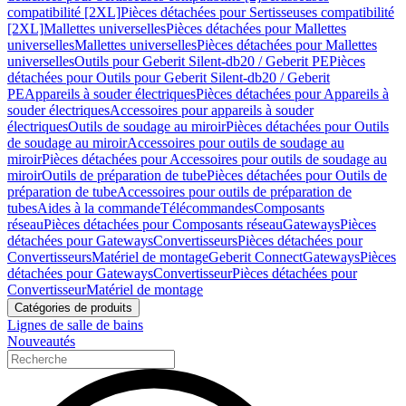
compatibilité [2XL]
Pièces détachées pour Sertisseuses compatibilité
[2XL]
Mallettes universelles
Pièces détachées pour Mallettes
universelles
Mallettes universelles
Pièces détachées pour Mallettes
universelles
Outils pour Geberit Silent-db20 / Geberit PE
Pièces
détachées pour Outils pour Geberit Silent-db20 / Geberit
PE
Appareils à souder électriques
Pièces détachées pour Appareils à
souder électriques
Accessoires pour appareils à souder
électriques
Outils de soudage au miroir
Pièces détachées pour Outils
de soudage au miroir
Accessoires pour outils de soudage au
miroir
Pièces détachées pour Accessoires pour outils de soudage au
miroir
Outils de préparation de tube
Pièces détachées pour Outils de
préparation de tube
Accessoires pour outils de préparation de
tubes
Aides à la commande
Télécommandes
Composants
réseau
Pièces détachées pour Composants réseau
Gateways
Pièces
détachées pour Gateways
Convertisseurs
Pièces détachées pour
Convertisseurs
Matériel de montage
Geberit Connect
Gateways
Pièces
détachées pour Gateways
Convertisseur
Pièces détachées pour
Convertisseur
Matériel de montage
Catégories de produits
Lignes de salle de bains
Nouveautés