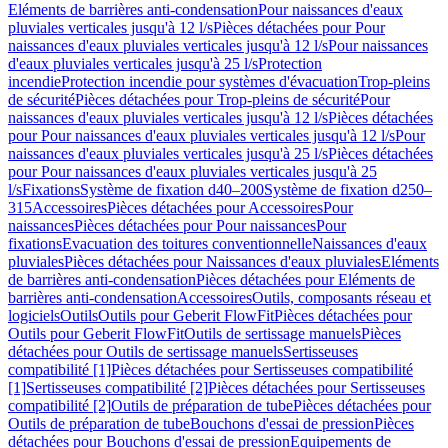
Eléments de barrières anti-condensation
Pour naissances d'eaux
pluviales verticales jusqu'à 12 l/s
Pièces détachées pour Pour
naissances d'eaux pluviales verticales jusqu'à 12 l/s
Pour naissances
d'eaux pluviales verticales jusqu'à 25 l/s
Protection
incendie
Protection incendie pour systèmes d'évacuation
Trop-pleins
de sécurité
Pièces détachées pour Trop-pleins de sécurité
Pour
naissances d'eaux pluviales verticales jusqu'à 12 l/s
Pièces détachées
pour Pour naissances d'eaux pluviales verticales jusqu'à 12 l/s
Pour
naissances d'eaux pluviales verticales jusqu'à 25 l/s
Pièces détachées
pour Pour naissances d'eaux pluviales verticales jusqu'à 25
l/s
Fixations
Système de fixation d40–200
Système de fixation d250–
315
Accessoires
Pièces détachées pour Accessoires
Pour
naissances
Pièces détachées pour Pour naissances
Pour
fixations
Evacuation des toitures conventionnelle
Naissances d'eaux
pluviales
Pièces détachées pour Naissances d'eaux pluviales
Eléments
de barrières anti-condensation
Pièces détachées pour Eléments de
barrières anti-condensation
Accessoires
Outils, composants réseau et
logiciels
Outils
Outils pour Geberit FlowFit
Pièces détachées pour
Outils pour Geberit FlowFit
Outils de sertissage manuels
Pièces
détachées pour Outils de sertissage manuels
Sertisseuses
compatibilité [1]
Pièces détachées pour Sertisseuses compatibilité
[1]
Sertisseuses compatibilité [2]
Pièces détachées pour Sertisseuses
compatibilité [2]
Outils de préparation de tube
Pièces détachées pour
Outils de préparation de tube
Bouchons d'essai de pression
Pièces
détachées pour Bouchons d'essai de pression
Equipements de