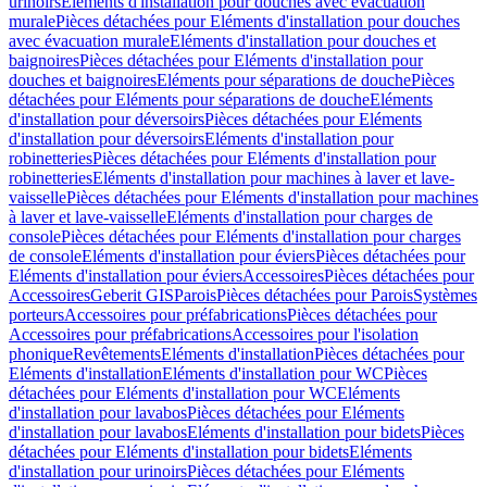
urinoirs
Eléments d'installation pour douches avec évacuation
murale
Pièces détachées pour Eléments d'installation pour douches
avec évacuation murale
Eléments d'installation pour douches et
baignoires
Pièces détachées pour Eléments d'installation pour
douches et baignoires
Eléments pour séparations de douche
Pièces
détachées pour Eléments pour séparations de douche
Eléments
d'installation pour déversoirs
Pièces détachées pour Eléments
d'installation pour déversoirs
Eléments d'installation pour
robinetteries
Pièces détachées pour Eléments d'installation pour
robinetteries
Eléments d'installation pour machines à laver et lave-
vaisselle
Pièces détachées pour Eléments d'installation pour machines
à laver et lave-vaisselle
Eléments d'installation pour charges de
console
Pièces détachées pour Eléments d'installation pour charges
de console
Eléments d'installation pour éviers
Pièces détachées pour
Eléments d'installation pour éviers
Accessoires
Pièces détachées pour
Accessoires
Geberit GIS
Parois
Pièces détachées pour Parois
Systèmes
porteurs
Accessoires pour préfabrications
Pièces détachées pour
Accessoires pour préfabrications
Accessoires pour l'isolation
phonique
Revêtements
Eléments d'installation
Pièces détachées pour
Eléments d'installation
Eléments d'installation pour WC
Pièces
détachées pour Eléments d'installation pour WC
Eléments
d'installation pour lavabos
Pièces détachées pour Eléments
d'installation pour lavabos
Eléments d'installation pour bidets
Pièces
détachées pour Eléments d'installation pour bidets
Eléments
d'installation pour urinoirs
Pièces détachées pour Eléments