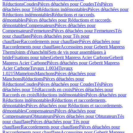
Réductions
Coudes
Pièces détachées pour Coudes
Tés
Pièces
détachées pour Tés
Réductions indémontables
Pièces détachées pour
Réductions indémontables
Réductions et raccords,
démontables
Pièces détachées pour Réductions et raccords,
démontables
Compensateurs
Pièces détachées pour
Compensateurs
Fermetures
Pièces détachées pour Fermetures
Tés
pour chauffage
Pièces détachées pour Tés pour
chauffage
Raccordements pour chauffage
Pièces détachées pour
Raccordements pour chauffage
Accessoires pour Geberit Mapress
Therm
Joints d'étanchéité
Sets de vis pour assemblages à
bride
Fixations pour tubes
Geberit Mapress Acier Carbone
Geberit
Mapress Acier Carbone
Pièces détachées pour Geberit Mapress
Acier Carbone
Tuyaux 1.0034
Tuyaux
1.0215
Mamelons
Manchons
Pièces détachées pour
Manchons
Réductions
Pièces détachées pour
Réductions
Coudes
Pièces détachées pour Coudes
Tés
Pièces
détachées pour Tés
Raccords en croix
Pièces détachées pour
Raccords en croix
Réductions indémontables
Pièces détachées pour
Réductions indémontables
Réductions et raccordements,
démontables
Pièces détachées pour Réductions et raccordements,
démontables
Compensateurs
Pièces détachées pour
Compensateurs
Obturateurs
Pièces détachées pour Obturateurs
Tés
pour chauffage
Pièces détachées pour Tés pour
chauffage
Raccordements pour chauffage
Pièces détachées pour
Raccordements pour chauffage
Accessoires pour Geberit Mapress