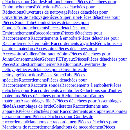
détachées pour Coudes
Embranchements
Pièces détachées pour
Embranchements
Réductions
Pièces détachées pour
Réductions
Ouvertures de nettoyage
Pièces détachées pour
Ouvertures de nettoyage
Pièces SuperTube
Pièces détachées pour
Pièces SuperTube
Coudes
Pièces détachées pour
Coudes
Embranchements
Pièces détachées pour
Embranchements
Raccordements
Pièces détachées pour
Raccordements
Raccordements à emboîter
Pièces détachées pour
Raccordements à emboîter
Raccordements à griffes
Réductions sur
d'autres matériaux
Accessoires
Pièces détachées pour
Accessoires
Colliers
Obturateurs
Joints
Pièces détachées pour
Joints
Consommables
Geberit PE
Tuyaux
Pièces
Pièces détachées pour
Pièces
Coudes
Embranchements
Réductions
Ouvertures de
nettoyage
Pièces détachées pour Ouvertures de
nettoyage
Réductions
Pièces SuperTube
Pièces
spéciales
Raccordements
Pièces détachées pour
Raccordements
Raccords soudés
Raccordements à emboîter
Pièces
détachées pour Raccordements à emboîter
Réductions sur d'autres
matériaux
Pièces détachées pour Réductions sur d'autres
matériaux
Assemblages filetés
Pièces détachées pour Assemblages
filetés
Assemblages de bride
Collerettes
Raccordements aux
appareils
Pièces détachées pour Raccordements aux appareils
Coudes
de raccordement
Pièces détachées pour Coudes de
raccordement
Manchons de raccordement
Pièces détachées pour
Manchons de raccordement
Manchons de raccordement
Pièces