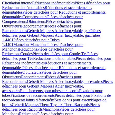
Circulation interne
Réductions indémontables
Pièces détachées pour
Réductions indémontables
Réductions et raccordements,
démontables
Pièces détachées pour Réductions et raccordements,
démontables
Compensateurs
Pièces détachées pour
Compensateurs
Obturateurs
Pièces détachées pour
Obturateurs
Raccordements
Pièces détachées pour
Raccordements
Geberit Mapress Acier Inoxydable, gaz
Pièces
détachées pour Geberit Mapress Acier Inoxydable, gaz
Tubes
1.4401
Pièces détachées pour Tubes
1.4401
Mamelons
Manchons
Pièces détachées pour
Manchons
Réductions
Pièces détachées pour
Réductions
Coudes
Pièces détachées pour Coudes
Tés
Pièces
détachées pour Tés
Réductions indémontables
Pièces détachées pour
Réductions indémontables
Réductions et raccordements,
démontables
Pièces détachées pour Réductions et raccordements,
démontables
Obturateurs
Pièces détachées pour
Obturateurs
Raccordements
Pièces détachées pour
Raccordements
Geberit Mapress Acier Inoxydable, accessoires
Pièces
détachées pour Geberit Mapress Acier Inoxydable,
accessoires
Etanchements pour tubes et raccords
Fixations pour
tubes
Fixations de raccordements
Pièces détachées pour Fixations de
raccordements
Joints d'étanchéité
Sets de vis pour assemblages de
brides
Geberit Mapress Therm
Tuyaux Therm
Raccords
Pièces
détachées pour Raccords
Manchons
Pièces détachées pour
Manchons
Réductions
Pièces détachées pour