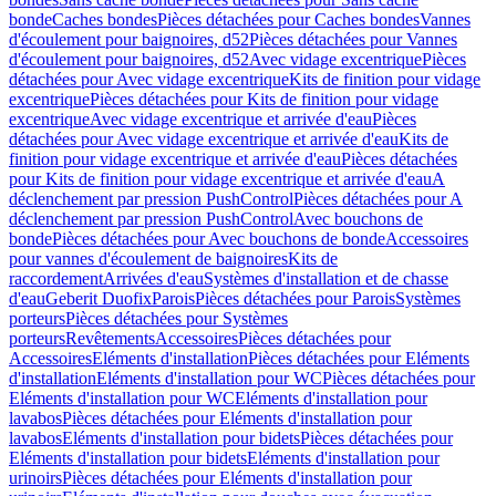
bonde
Caches bondes
Pièces détachées pour Caches bondes
Vannes
d'écoulement pour baignoires, d52
Pièces détachées pour Vannes
d'écoulement pour baignoires, d52
Avec vidage excentrique
Pièces
détachées pour Avec vidage excentrique
Kits de finition pour vidage
excentrique
Pièces détachées pour Kits de finition pour vidage
excentrique
Avec vidage excentrique et arrivée d'eau
Pièces
détachées pour Avec vidage excentrique et arrivée d'eau
Kits de
finition pour vidage excentrique et arrivée d'eau
Pièces détachées
pour Kits de finition pour vidage excentrique et arrivée d'eau
A
déclenchement par pression PushControl
Pièces détachées pour A
déclenchement par pression PushControl
Avec bouchons de
bonde
Pièces détachées pour Avec bouchons de bonde
Accessoires
pour vannes d'écoulement de baignoires
Kits de
raccordement
Arrivées d'eau
Systèmes d'installation et de chasse
d'eau
Geberit Duofix
Parois
Pièces détachées pour Parois
Systèmes
porteurs
Pièces détachées pour Systèmes
porteurs
Revêtements
Accessoires
Pièces détachées pour
Accessoires
Eléments d'installation
Pièces détachées pour Eléments
d'installation
Eléments d'installation pour WC
Pièces détachées pour
Eléments d'installation pour WC
Eléments d'installation pour
lavabos
Pièces détachées pour Eléments d'installation pour
lavabos
Eléments d'installation pour bidets
Pièces détachées pour
Eléments d'installation pour bidets
Eléments d'installation pour
urinoirs
Pièces détachées pour Eléments d'installation pour