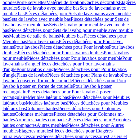
bondes
Porte-serviettes
Matériel de fixation
Caches décoratifs
Etagères
murales
Sets de lavabo avec meuble bas
Sets de lave-mains avec
meuble bas
Pièces détachées pour Sets de lave-mains avec meuble
bas
Sets de lavabo avec meuble bas
Pièces détachées pour Sets de
lavabo avec meuble bas
Sets de lavabo pour meuble avec meuble
bas
Pièces détachées pour Sets de lavabo pour meuble avec meuble
bas
Meubles de salle de bains
Meubles bas
Pièces détachées pour
Meubles bas
Pour lave-mains
Pièces détachées pour Pour lave-
mains
Pour lavabos
Pièces détachées pour Pour lavabos
Pour lavabos
doubles
Pièces détachées pour Pour lavabos doubles
Pour lavabos
pour meuble
Pièces détachées pour Pour lavabos pour meuble
Pour
lave-mains d'angle
Pièces détachées pour Pour lave-mains
d'angle
Pour lavabos d'angle
Pièces détachées pour Pour lavabos
d'angle
Plans de lavabo
Pièces détachées pour Plans de lavabo
Pour
lavabo à poser en forme de coupelle
Pièces détachées pour Pour
lavabo à poser en forme de coupelle
Pour lavabo à poser
rectangulaire
Pièces détachées pour Pour lavabo à poser
rectangulaire
Meubles latéraux bas
Pièces détachées pour Meubles
latéraux bas
Meubles latéraux bas
Pièces détachées pour Meubles
latéraux bas
Colonnes hautes
Pièces détachées pour Colonnes
hautes
Colonnes mi-hautes
Pièces détachées pour Colonnes mi-
hautes
Armoires hautes compactes
Pièces détachées pour Armoires
hautes compactes
Autres meubles
Pièces détachées pour Autres
meubles
Etagères murales
Pièces détachées pour Etagères
murales
Accessoires
Pièces détachées pour Accessoires
Casiers et