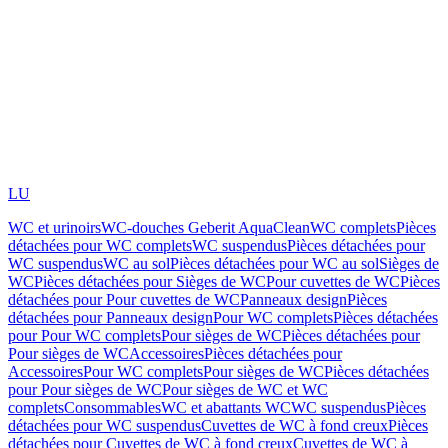
LU
WC et urinoirs
WC-douches Geberit AquaClean
WC complets
Pièces
détachées pour WC complets
WC suspendus
Pièces détachées pour
WC suspendus
WC au sol
Pièces détachées pour WC au sol
Sièges de
WC
Pièces détachées pour Sièges de WC
Pour cuvettes de WC
Pièces
détachées pour Pour cuvettes de WC
Panneaux design
Pièces
détachées pour Panneaux design
Pour WC complets
Pièces détachées
pour Pour WC complets
Pour sièges de WC
Pièces détachées pour
Pour sièges de WC
Accessoires
Pièces détachées pour
Accessoires
Pour WC complets
Pour sièges de WC
Pièces détachées
pour Pour sièges de WC
Pour sièges de WC et WC
complets
Consommables
WC et abattants WC
WC suspendus
Pièces
détachées pour WC suspendus
Cuvettes de WC à fond creux
Pièces
détachées pour Cuvettes de WC à fond creux
Cuvettes de WC à